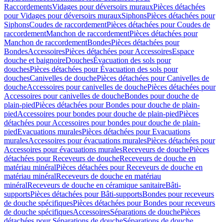
Raccordements
Vidages pour déversoirs muraux
Pièces détachées
pour Vidages pour déversoirs muraux
Siphons
Pièces détachées pour
Siphons
Coudes de raccordement
Pièces détachées pour Coudes de
raccordement
Manchon de raccordement
Pièces détachées pour
Manchon de raccordement
Bondes
Pièces détachées pour
Bondes
Accessoires
Pièces détachées pour Accessoires
Espace
douche et baignoire
Douches
Évacuation des sols pour
douches
Pièces détachées pour Évacuation des sols pour
douches
Canivelles de douche
Pièces détachées pour Canivelles de
douche
Accessoires pour canivelles de douche
Pièces détachées pour
Accessoires pour canivelles de douche
Bondes pour douche de
plain-pied
Pièces détachées pour Bondes pour douche de plain-
pied
Accessoires pour bondes pour douche de plain-pied
Pièces
détachées pour Accessoires pour bondes pour douche de plain-
pied
Evacuations murales
Pièces détachées pour Evacuations
murales
Accessoires pour évacuations murales
Pièces détachées pour
Accessoires pour évacuations murales
Receveurs de douche
Pièces
détachées pour Receveurs de douche
Receveurs de douche en
matériau minéral
Pièces détachées pour Receveurs de douche en
matériau minéral
Receveurs de douche en matériau
minéral
Receveurs de douche en céramique sanitaire
Bâti-
supports
Pièces détachées pour Bâti-supports
Bondes pour receveurs
de douche spécifiques
Pièces détachées pour Bondes pour receveurs
de douche spécifiques
Accessoires
Séparations de douche
Pièces
détachées pour Séparations de douche
Séparations de douche