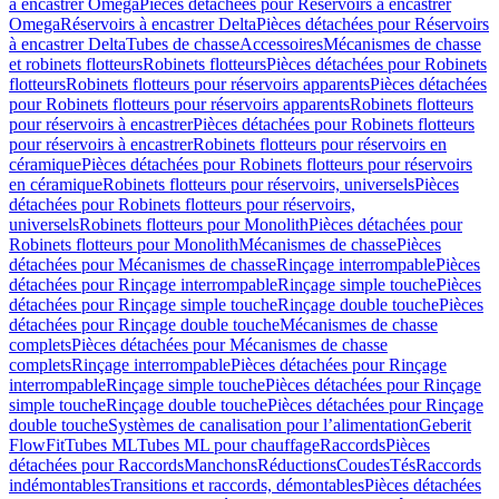
à encastrer Omega
Pièces détachées pour Réservoirs à encastrer
Omega
Réservoirs à encastrer Delta
Pièces détachées pour Réservoirs
à encastrer Delta
Tubes de chasse
Accessoires
Mécanismes de chasse
et robinets flotteurs
Robinets flotteurs
Pièces détachées pour Robinets
flotteurs
Robinets flotteurs pour réservoirs apparents
Pièces détachées
pour Robinets flotteurs pour réservoirs apparents
Robinets flotteurs
pour réservoirs à encastrer
Pièces détachées pour Robinets flotteurs
pour réservoirs à encastrer
Robinets flotteurs pour réservoirs en
céramique
Pièces détachées pour Robinets flotteurs pour réservoirs
en céramique
Robinets flotteurs pour réservoirs, universels
Pièces
détachées pour Robinets flotteurs pour réservoirs,
universels
Robinets flotteurs pour Monolith
Pièces détachées pour
Robinets flotteurs pour Monolith
Mécanismes de chasse
Pièces
détachées pour Mécanismes de chasse
Rinçage interrompable
Pièces
détachées pour Rinçage interrompable
Rinçage simple touche
Pièces
détachées pour Rinçage simple touche
Rinçage double touche
Pièces
détachées pour Rinçage double touche
Mécanismes de chasse
complets
Pièces détachées pour Mécanismes de chasse
complets
Rinçage interrompable
Pièces détachées pour Rinçage
interrompable
Rinçage simple touche
Pièces détachées pour Rinçage
simple touche
Rinçage double touche
Pièces détachées pour Rinçage
double touche
Systèmes de canalisation pour l’alimentation
Geberit
FlowFit
Tubes ML
Tubes ML pour chauffage
Raccords
Pièces
détachées pour Raccords
Manchons
Réductions
Coudes
Tés
Raccords
indémontables
Transitions et raccords, démontables
Pièces détachées