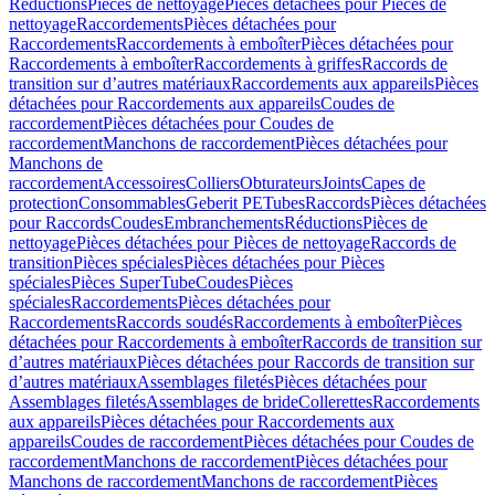
Réductions
Pièces de nettoyage
Pièces détachées pour Pièces de
nettoyage
Raccordements
Pièces détachées pour
Raccordements
Raccordements à emboîter
Pièces détachées pour
Raccordements à emboîter
Raccordements à griffes
Raccords de
transition sur d’autres matériaux
Raccordements aux appareils
Pièces
détachées pour Raccordements aux appareils
Coudes de
raccordement
Pièces détachées pour Coudes de
raccordement
Manchons de raccordement
Pièces détachées pour
Manchons de
raccordement
Accessoires
Colliers
Obturateurs
Joints
Capes de
protection
Consommables
Geberit PE
Tubes
Raccords
Pièces détachées
pour Raccords
Coudes
Embranchements
Réductions
Pièces de
nettoyage
Pièces détachées pour Pièces de nettoyage
Raccords de
transition
Pièces spéciales
Pièces détachées pour Pièces
spéciales
Pièces SuperTube
Coudes
Pièces
spéciales
Raccordements
Pièces détachées pour
Raccordements
Raccords soudés
Raccordements à emboîter
Pièces
détachées pour Raccordements à emboîter
Raccords de transition sur
d’autres matériaux
Pièces détachées pour Raccords de transition sur
d’autres matériaux
Assemblages filetés
Pièces détachées pour
Assemblages filetés
Assemblages de bride
Collerettes
Raccordements
aux appareils
Pièces détachées pour Raccordements aux
appareils
Coudes de raccordement
Pièces détachées pour Coudes de
raccordement
Manchons de raccordement
Pièces détachées pour
Manchons de raccordement
Manchons de raccordement
Pièces