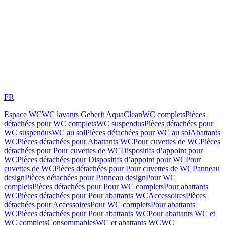
FR
Espace WC
WC lavants Geberit AquaClean
WC complets
Pièces
détachées pour WC complets
WC suspendus
Pièces détachées pour
WC suspendus
WC au sol
Pièces détachées pour WC au sol
Abattants
WC
Pièces détachées pour Abattants WC
Pour cuvettes de WC
Pièces
détachées pour Pour cuvettes de WC
Dispositifs d’appoint pour
WC
Pièces détachées pour Dispositifs d’appoint pour WC
Pour
cuvettes de WC
Pièces détachées pour Pour cuvettes de WC
Panneau
design
Pièces détachées pour Panneau design
Pour WC
complets
Pièces détachées pour Pour WC complets
Pour abattants
WC
Pièces détachées pour Pour abattants WC
Accessoires
Pièces
détachées pour Accessoires
Pour WC complets
Pour abattants
WC
Pièces détachées pour Pour abattants WC
Pour abattants WC et
WC complets
Consommables
WC et abattants WC
WC