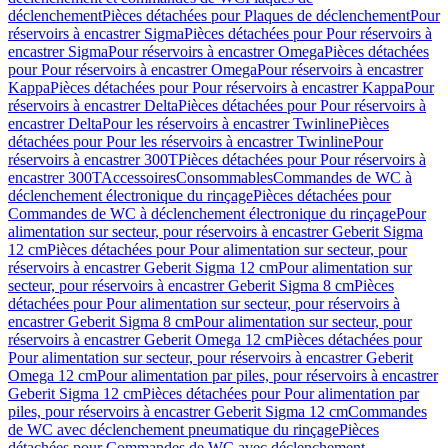
déclenchement
Pièces détachées pour Plaques de déclenchement
Pour
réservoirs à encastrer Sigma
Pièces détachées pour Pour réservoirs à
encastrer Sigma
Pour réservoirs à encastrer Omega
Pièces détachées
pour Pour réservoirs à encastrer Omega
Pour réservoirs à encastrer
Kappa
Pièces détachées pour Pour réservoirs à encastrer Kappa
Pour
réservoirs à encastrer Delta
Pièces détachées pour Pour réservoirs à
encastrer Delta
Pour les réservoirs à encastrer Twinline
Pièces
détachées pour Pour les réservoirs à encastrer Twinline
Pour
réservoirs à encastrer 300T
Pièces détachées pour Pour réservoirs à
encastrer 300T
Accessoires
Consommables
Commandes de WC à
déclenchement électronique du rinçage
Pièces détachées pour
Commandes de WC à déclenchement électronique du rinçage
Pour
alimentation sur secteur, pour réservoirs à encastrer Geberit Sigma
12 cm
Pièces détachées pour Pour alimentation sur secteur, pour
réservoirs à encastrer Geberit Sigma 12 cm
Pour alimentation sur
secteur, pour réservoirs à encastrer Geberit Sigma 8 cm
Pièces
détachées pour Pour alimentation sur secteur, pour réservoirs à
encastrer Geberit Sigma 8 cm
Pour alimentation sur secteur, pour
réservoirs à encastrer Geberit Omega 12 cm
Pièces détachées pour
Pour alimentation sur secteur, pour réservoirs à encastrer Geberit
Omega 12 cm
Pour alimentation par piles, pour réservoirs à encastrer
Geberit Sigma 12 cm
Pièces détachées pour Pour alimentation par
piles, pour réservoirs à encastrer Geberit Sigma 12 cm
Commandes
de WC avec déclenchement pneumatique du rinçage
Pièces
détachées pour Commandes de WC avec déclenchement