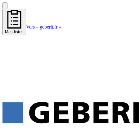
Vers « geberit.fr »
Mes listes