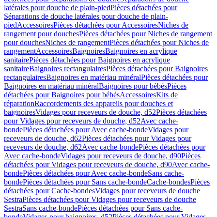
latérales pour douche de plain-pied
Pièces détachées pour
Séparations de douche latérales pour douche de plain-
pied
Accessoires
Pièces détachées pour Accessoires
Niches de
rangement pour douches
Pièces détachées pour Niches de rangement
pour douches
Niches de rangement
Pièces détachées pour Niches de
rangement
Accessoires
Baignoires
Baignoires en acrylique
sanitaire
Pièces détachées pour Baignoires en acrylique
sanitaire
Baignoires rectangulaires
Pièces détachées pour Baignoires
rectangulaires
Baignoires en matériau minéral
Pièces détachées pour
Baignoires en matériau minéral
Baignoires pour bébés
Pièces
détachées pour Baignoires pour bébés
Accessoires
Kits de
réparation
Raccordements des appareils pour douches et
baignoires
Vidages pour receveurs de douche, d52
Pièces détachées
pour Vidages pour receveurs de douche, d52
Avec cache-
bonde
Pièces détachées pour Avec cache-bonde
Vidages pour
receveurs de douche, d62
Pièces détachées pour Vidages pour
receveurs de douche, d62
Avec cache-bonde
Pièces détachées pour
Avec cache-bonde
Vidages pour receveurs de douche, d90
Pièces
détachées pour Vidages pour receveurs de douche, d90
Avec cache-
bonde
Pièces détachées pour Avec cache-bonde
Sans cache-
bonde
Pièces détachées pour Sans cache-bonde
Cache-bondes
Pièces
détachées pour Cache-bondes
Vidages pour receveurs de douche
Sestra
Pièces détachées pour Vidages pour receveurs de douche
Sestra
Sans cache-bonde
Pièces détachées pour Sans cache-
bonde
Vidages pour baignoires, d52
Pièces détachées pour Vidages