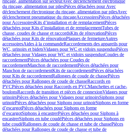
rinçage, alimentation sur secteur
Avec déclenchement électronique
du rinçage, alimentation par piles
Pièces détachées pour Avec
déclenchement électronique du rinçage, alimentation par piles
Avec
déclenchement pneumatique du rinçage
Accessoires
Pièces détachées
pour Accessoires
Kits d’installation et de remplacement
Pièces
détachées pour Kits d’installation et de remplacement
Tubes de
chasse, coudes de chasse et raccords
Kits de rénovation
Pièces
détachées pour Kits de rénovation
Plaques de fermeture
Autres
accessoires
Aides à la commande
Raccordements des appareils pour
WC, urinoirs et bidets
Vidages pour WC et vidoirs suspendus
Pièces
détachées pour Vidages pour WC et vidoirs suspendus
Coudes de
raccordement
Pièces détachées pour Coudes de
raccordement
Manchon de raccordement
Pièces détachées pour
Manchon de raccordement
Kits de raccordement
Pièces détachées
pour Kits de raccordement
Rallonges de coude de chasse
Pièces
détachées pour Rallonges de coude de chasse
Raccords en
PVC
Pièces détachées pour Raccords en PVC
Manchettes et cache-
boulons
Raccords de transition et pièces de connexion
Vidages pour
urinoirs
Pièces détachées pour Vidages pour urinoirs
Siphons pour
urinoir
Pièces détachées pour Siphons pour urinoir
Siphons en forme
d’escargot
Pièces détachées pour Siphons en forme
d’escargot
Siphons à encastrer
Pièces détachées pour Siphons à
encastrer
Siphons en tube coudé
Pièces détachées pour Siphons en
tube coudé
Rallonges de coude de chasse et tube de chasse
Pièces
détachées pour Rallonges de coude de chasse et tube de