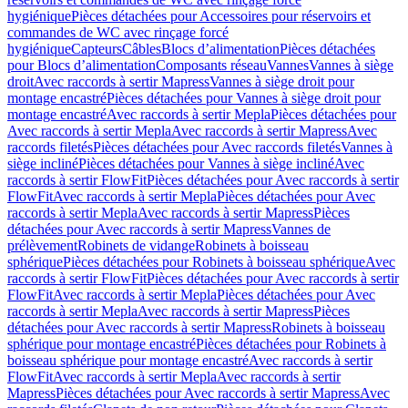
hygiénique
Pièces détachées pour Accessoires pour réservoirs et
commandes de WC avec rinçage forcé
hygiénique
Capteurs
Câbles
Blocs d’alimentation
Pièces détachées
pour Blocs d’alimentation
Composants réseau
Vannes
Vannes à siège
droit
Avec raccords à sertir Mapress
Vannes à siège droit pour
montage encastré
Pièces détachées pour Vannes à siège droit pour
montage encastré
Avec raccords à sertir Mepla
Pièces détachées pour
Avec raccords à sertir Mepla
Avec raccords à sertir Mapress
Avec
raccords filetés
Pièces détachées pour Avec raccords filetés
Vannes à
siège incliné
Pièces détachées pour Vannes à siège incliné
Avec
raccords à sertir FlowFit
Pièces détachées pour Avec raccords à sertir
FlowFit
Avec raccords à sertir Mepla
Pièces détachées pour Avec
raccords à sertir Mepla
Avec raccords à sertir Mapress
Pièces
détachées pour Avec raccords à sertir Mapress
Vannes de
prélèvement
Robinets de vidange
Robinets à boisseau
sphérique
Pièces détachées pour Robinets à boisseau sphérique
Avec
raccords à sertir FlowFit
Pièces détachées pour Avec raccords à sertir
FlowFit
Avec raccords à sertir Mepla
Pièces détachées pour Avec
raccords à sertir Mepla
Avec raccords à sertir Mapress
Pièces
détachées pour Avec raccords à sertir Mapress
Robinets à boisseau
sphérique pour montage encastré
Pièces détachées pour Robinets à
boisseau sphérique pour montage encastré
Avec raccords à sertir
FlowFit
Avec raccords à sertir Mepla
Avec raccords à sertir
Mapress
Pièces détachées pour Avec raccords à sertir Mapress
Avec