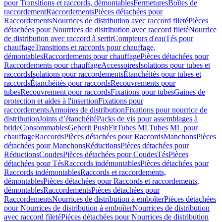
pour Transitions et raccords, démontables
Fermetures
Boîtes de
raccordement
Raccordements
Pièces détachées pour
Raccordements
Nourrices de distribution avec raccord fileté
Pièces
détachées pour Nourrices de distribution avec raccord fileté
Nourrice
de distribution avec raccord à sertir
Compteurs d'eau
Tés pour
chauffage
Transitions et raccords pour chauffage,
démontables
Raccordements pour chauffage
Pièces détachées pour
Raccordements pour chauffage
Accessoires
Isolations pour tubes et
raccords
Isolations pour raccordements
Étanchéités pour tubes et
raccords
Étanchéités pour raccords
Recouvrements pour
tubes
Recouvrement pour raccords
Fixations pour tubes
Gaines de
protection et aides à l'insertion
Fixations pour
raccordements
Armoires de distribution
Fixations pour nourrice de
distribution
Joints d’étanchéité
Packs de vis pour assemblages à
bride
Consommables
Geberit PushFit
Tubes ML
Tubes ML pour
chauffage
Raccords
Pièces détachées pour Raccords
Manchons
Pièces
détachées pour Manchons
Réductions
Pièces détachées pour
Réductions
Coudes
Pièces détachées pour Coudes
Tés
Pièces
détachées pour Tés
Raccords indémontables
Pièces détachées pour
Raccords indémontables
Raccords et raccordements,
démontables
Pièces détachées pour Raccords et raccordements,
démontables
Raccordements
Pièces détachées pour
Raccordements
Nourrices de distribution à emboîter
Pièces détachées
pour Nourrices de distribution à emboîter
Nourrices de distribution
avec raccord fileté
Pièces détachées pour Nourrices de distribution