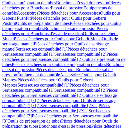
Outils de préparation de tubes
Bouchons d’essai de pression
Pièces
détachées pour Bouchons d’essai de pression
Équipements de
contrôle
Accessoires
Pièces détachées pour Accessoires
Outils pour
Geberit PushFit
Pièces détachées pour Outils pour Geberit
PushFit
Outils de préparation de tubes
Pièces détachées pour Outils
de préparation de tubes
Bouchons d'essai de pression
Pièces
détachées pour Bouchons d'essai de pression
Outils pour Geberit
Mepla
Pièces détachées pour Outils pour Geberit Mepla
Outils de
sertissage manuel
Pièces détachées pour Outils de sertissage
manuel
Sertisseuses compatibilité [1]
Pièces détachées pour
Sertisseuses compatibilité [1]
Sertisseuses compatibilité [2]
Pièces
détachées pour Sertisseuses compatibilité [2]
Outils de préparation de
tubes
Pièces détachées pour Outils de préparation de tubes
Bouchons
d'essai de pression
Pièces détachées pour Bouchons d'essai de
pression
Équipement de contrôle
Accessoires
Outils pour Geberit
Mapress
Pièces détachées pour Outils pour Geberit
Mapress
Sertisseuses compatibilité [1]
Pièces détachées pour
Sertisseuses compatibilité [1]
Sertisseuses compatibilité [2]
Pièces
détachées pour Sertisseuses compatibilité [2]
Outils de sertissage
compatibilité [1] / [2]
Pièces détachées pour Outils de sertissage
compatibilité [1] / [2]
Sertisseuses compatibilité [2XL]
Pièces
détachées pour Sertisseuses compatibilité [2XL]
Sertisseuses
compatibilité [3]
Pièces détachées pour Sertisseuses compatibilité
[3]
Outils de préparation de tubes
Pièces détachées pour Outils de
préparation de tubes
Bouchons d'essai de pression
Pièces détachées