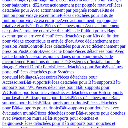
pour baignoires, d52
Avec actionnement par poignée rotative
Pièces
détachées pour Avec actionnement par poignée rotative
Kits de
finition pour vidage excentrique
Pièces détachées pour Kits de
finition pour vidage excentrique
Avec actionnement par poignée
rotative et arrivée d’eau
Pièces détachées pour Avec actionnement
par poignée rotative et arrivée d’eau
Kits de finition pour vidage
excentrique et arrivée d’eau
Pièces détachées pour Kits de finition
pour vidage excentrique et arrivée d’eau
Avec déclenchement par
pression PushControl
Pièces détachées pour Avec déclenchement par
pression PushControl
Avec cache-bonde
Pièces détachées pour Avec
cache-bonde
Accessoires pour vidages pour baignoires
Kits de
raccordement
Bouchons de bonde
Tés
Systèmes d’installation et de
rinçage
Geberit Duofix
Parois
Pièces détachées pour Parois
Systèmes
porteurs
Pièces détachées pour Systèmes
porteurs
Habillages
Accessoires
Pièces détachées pour
Accessoires
Bâti-supports
Pièces détachées pour Bâti-supports
Bâti-
supports pour WC
Pièces détachées pour Bâti-supports pour
WC
Bâti-supports pour lavabos
Pièces détachées pour Bâti-supports
pour lavabos
Bâti-supports pour bidets
Pièces détachées pour Bâti-
supports pour bidets
Bâti-supports pour urinoirs
Pièces détachées
pour Bâti-supports pour urinoirs
Bâti-supports pour douches avec
évacuation murale
Pièces détachées pour Bâti-supports pour douches
avec évacuation murale
Bâti-supports pour douches et
baignoires
Pièces détachées pour Bâti-supports pour douches et