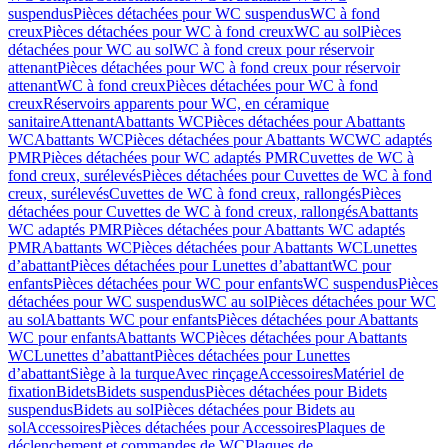
suspendus
Pièces détachées pour WC suspendus
WC à fond
creux
Pièces détachées pour WC à fond creux
WC au sol
Pièces
détachées pour WC au sol
WC à fond creux pour réservoir
attenant
Pièces détachées pour WC à fond creux pour réservoir
attenant
WC à fond creux
Pièces détachées pour WC à fond
creux
Réservoirs apparents pour WC, en céramique
sanitaire
Attenant
Abattants WC
Pièces détachées pour Abattants
WC
Abattants WC
Pièces détachées pour Abattants WC
WC adaptés
PMR
Pièces détachées pour WC adaptés PMR
Cuvettes de WC à
fond creux, surélevés
Pièces détachées pour Cuvettes de WC à fond
creux, surélevés
Cuvettes de WC à fond creux, rallongés
Pièces
détachées pour Cuvettes de WC à fond creux, rallongés
Abattants
WC adaptés PMR
Pièces détachées pour Abattants WC adaptés
PMR
Abattants WC
Pièces détachées pour Abattants WC
Lunettes
d’abattant
Pièces détachées pour Lunettes d’abattant
WC pour
enfants
Pièces détachées pour WC pour enfants
WC suspendus
Pièces
détachées pour WC suspendus
WC au sol
Pièces détachées pour WC
au sol
Abattants WC pour enfants
Pièces détachées pour Abattants
WC pour enfants
Abattants WC
Pièces détachées pour Abattants
WC
Lunettes d’abattant
Pièces détachées pour Lunettes
d’abattant
Siège à la turque
Avec rinçage
Accessoires
Matériel de
fixation
Bidets
Bidets suspendus
Pièces détachées pour Bidets
suspendus
Bidets au sol
Pièces détachées pour Bidets au
sol
Accessoires
Pièces détachées pour Accessoires
Plaques de
déclenchement et commandes de WC
Plaques de