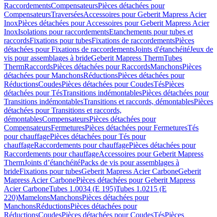
Raccordements
Compensateurs
Pièces détachées pour
Compensateurs
Traversées
Accessoires pour Geberit Mapress Acier
Inox
Pièces détachées pour Accessoires pour Geberit Mapress Acier
Inox
Isolations pour raccordements
Etanchements pour tubes et
raccords
Fixations pour tubes
Fixations de raccordements
Pièces
détachées pour Fixations de raccordements
Joints d'étanchéité
Jeux de
vis pour assemblages à bride
Geberit Mapress Therm
Tubes
Therm
Raccords
Pièces détachées pour Raccords
Manchons
Pièces
détachées pour Manchons
Réductions
Pièces détachées pour
Réductions
Coudes
Pièces détachées pour Coudes
Tés
Pièces
détachées pour Tés
Transitions indémontables
Pièces détachées pour
Transitions indémontables
Transitions et raccords, démontables
Pièces
détachées pour Transitions et raccords,
démontables
Compensateurs
Pièces détachées pour
Compensateurs
Fermetures
Pièces détachées pour Fermetures
Tés
pour chauffage
Pièces détachées pour Tés pour
chauffage
Raccordements pour chauffage
Pièces détachées pour
Raccordements pour chauffage
Accessoires pour Geberit Mapress
Therm
Joints d’étanchéité
Packs de vis pour assemblages à
bride
Fixations pour tubes
Geberit Mapress Acier Carbone
Geberit
Mapress Acier Carbone
Pièces détachées pour Geberit Mapress
Acier Carbone
Tubes 1.0034 (E 195)
Tubes 1.0215 (E
220)
Mamelons
Manchons
Pièces détachées pour
Manchons
Réductions
Pièces détachées pour
Réductions
Coudes
Pièces détachées pour Coudes
Tés
Pièces