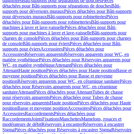
baignoires
Bâti-supports pour séparations de douches
Pièces
détachées pour Bâti-supports pour séparations de douches
Bâti-
supports pour déversoirs muraux
Pièces détachées pour Bâti-supports
pour déversoirs muraux
Bâti-supports pour robinetteries
Pièces
détachées pour Bâti-supports pour robinetteries
Bâti-supports pour
machines à laver et lave-vaisselle
Pièces détachées pour Bâti-
supports pour machines à laver et lave-vaisselle
Bâti-supports pour
charges de console
Pièces détachées pour Bâti-supports pour charges
de console
Bâti-supports pour éviers
Pièces détachées pour Bâti-
supports pour éviers
Accessoires
Pièces détachées pour
Accessoires
Réservoirs apparents
Réservoirs apparents pour WC, en
matière synthétique
Pièces détachées pour Réservoirs apparents pour
WC, en matière synthétique
Attenant
Pièces détachées pour
Attenant
Haute position
Pièces détachées pour Haute position
Basse et
moyenne position
Pièces détachées pour Basse et moyenne
position
Réservoirs apparents pour WC, en céramique sanitaire
Pièces
détachées pour Réservoirs apparents pour WC, en céramique
sanitaire
Attenant
Pièces détachées pour Attenant
Tubes de chasse
pour réservoirs apparents
Pièces détachées pour Tubes de chasse
pour réservoirs apparents
Haute position
Pièces détachées pour Haute
position
Basse et moyenne position
Accessoires
Pièces détachées pour
Accessoires
Raccordements
Pièces détachées pour
Raccordements
Joints
Fixations
Manchettes
Mamelons, rosaces et
modérateurs de débit
Réservoirs à encastrer
Réservoirs à encastrer
Sigma
Pièces détachées pour Réservoirs à encastrer Sigma
Réservoirs