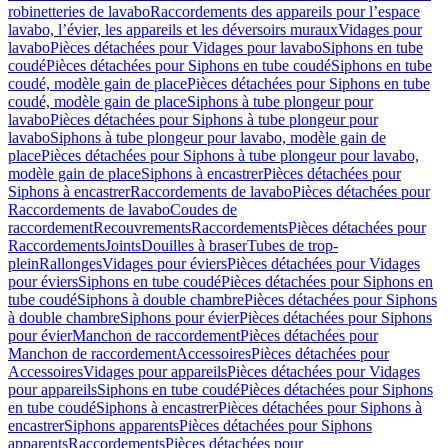
robinetteries de lavabo
Raccordements des appareils pour l’espace
lavabo, l’évier, les appareils et les déversoirs muraux
Vidages pour
lavabo
Pièces détachées pour Vidages pour lavabo
Siphons en tube
coudé
Pièces détachées pour Siphons en tube coudé
Siphons en tube
coudé, modèle gain de place
Pièces détachées pour Siphons en tube
coudé, modèle gain de place
Siphons à tube plongeur pour
lavabo
Pièces détachées pour Siphons à tube plongeur pour
lavabo
Siphons à tube plongeur pour lavabo, modèle gain de
place
Pièces détachées pour Siphons à tube plongeur pour lavabo,
modèle gain de place
Siphons à encastrer
Pièces détachées pour
Siphons à encastrer
Raccordements de lavabo
Pièces détachées pour
Raccordements de lavabo
Coudes de
raccordement
Recouvrements
Raccordements
Pièces détachées pour
Raccordements
Joints
Douilles à braser
Tubes de trop-
plein
Rallonges
Vidages pour éviers
Pièces détachées pour Vidages
pour éviers
Siphons en tube coudé
Pièces détachées pour Siphons en
tube coudé
Siphons à double chambre
Pièces détachées pour Siphons
à double chambre
Siphons pour évier
Pièces détachées pour Siphons
pour évier
Manchon de raccordement
Pièces détachées pour
Manchon de raccordement
Accessoires
Pièces détachées pour
Accessoires
Vidages pour appareils
Pièces détachées pour Vidages
pour appareils
Siphons en tube coudé
Pièces détachées pour Siphons
en tube coudé
Siphons à encastrer
Pièces détachées pour Siphons à
encastrer
Siphons apparents
Pièces détachées pour Siphons
apparents
Raccordements
Pièces détachées pour