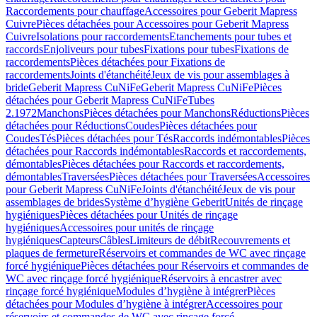
Raccordements pour chauffage
Accessoires pour Geberit Mapress
Cuivre
Pièces détachées pour Accessoires pour Geberit Mapress
Cuivre
Isolations pour raccordements
Etanchements pour tubes et
raccords
Enjoliveurs pour tubes
Fixations pour tubes
Fixations de
raccordements
Pièces détachées pour Fixations de
raccordements
Joints d'étanchéité
Jeux de vis pour assemblages à
bride
Geberit Mapress CuNiFe
Geberit Mapress CuNiFe
Pièces
détachées pour Geberit Mapress CuNiFe
Tubes
2.1972
Manchons
Pièces détachées pour Manchons
Réductions
Pièces
détachées pour Réductions
Coudes
Pièces détachées pour
Coudes
Tés
Pièces détachées pour Tés
Raccords indémontables
Pièces
détachées pour Raccords indémontables
Raccords et raccordements,
démontables
Pièces détachées pour Raccords et raccordements,
démontables
Traversées
Pièces détachées pour Traversées
Accessoires
pour Geberit Mapress CuNiFe
Joints d'étanchéité
Jeux de vis pour
assemblages de brides
Système d’hygiène Geberit
Unités de rinçage
hygiéniques
Pièces détachées pour Unités de rinçage
hygiéniques
Accessoires pour unités de rinçage
hygiéniques
Capteurs
Câbles
Limiteurs de débit
Recouvrements et
plaques de fermeture
Réservoirs et commandes de WC avec rinçage
forcé hygiénique
Pièces détachées pour Réservoirs et commandes de
WC avec rinçage forcé hygiénique
Réservoirs à encastrer avec
rinçage forcé hygiénique
Modules d’hygiène à intégrer
Pièces
détachées pour Modules d’hygiène à intégrer
Accessoires pour
réservoirs et commandes de WC avec rinçage forcé