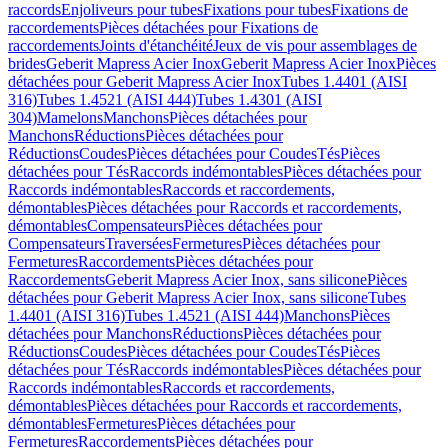
raccords
Enjoliveurs pour tubes
Fixations pour tubes
Fixations de
raccordements
Pièces détachées pour Fixations de
raccordements
Joints d'étanchéité
Jeux de vis pour assemblages de
brides
Geberit Mapress Acier Inox
Geberit Mapress Acier Inox
Pièces
détachées pour Geberit Mapress Acier Inox
Tubes 1.4401 (AISI
316)
Tubes 1.4521 (AISI 444)
Tubes 1.4301 (AISI
304)
Mamelons
Manchons
Pièces détachées pour
Manchons
Réductions
Pièces détachées pour
Réductions
Coudes
Pièces détachées pour Coudes
Tés
Pièces
détachées pour Tés
Raccords indémontables
Pièces détachées pour
Raccords indémontables
Raccords et raccordements,
démontables
Pièces détachées pour Raccords et raccordements,
démontables
Compensateurs
Pièces détachées pour
Compensateurs
Traversées
Fermetures
Pièces détachées pour
Fermetures
Raccordements
Pièces détachées pour
Raccordements
Geberit Mapress Acier Inox, sans silicone
Pièces
détachées pour Geberit Mapress Acier Inox, sans silicone
Tubes
1.4401 (AISI 316)
Tubes 1.4521 (AISI 444)
Manchons
Pièces
détachées pour Manchons
Réductions
Pièces détachées pour
Réductions
Coudes
Pièces détachées pour Coudes
Tés
Pièces
détachées pour Tés
Raccords indémontables
Pièces détachées pour
Raccords indémontables
Raccords et raccordements,
démontables
Pièces détachées pour Raccords et raccordements,
démontables
Fermetures
Pièces détachées pour
Fermetures
Raccordements
Pièces détachées pour