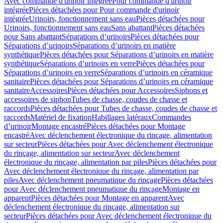
Avec commande d'urinoir intégrée
Pour commande d'urinoir
intégrée
Pièces détachées pour Pour commande d'urinoir
intégrée
Urinoirs, fonctionnement sans eau
Pièces détachées pour
Urinoirs, fonctionnement sans eau
Sans abattant
Pièces détachées
pour Sans abattant
Séparations d’urinoirs
Pièces détachées pour
Séparations d’urinoirs
Séparations d’urinoirs en matière
synthétique
Pièces détachées pour Séparations d’urinoirs en matière
synthétique
Séparations d’urinoirs en verre
Pièces détachées pour
Séparations d’urinoirs en verre
Séparations d’urinoirs en céramique
sanitaire
Pièces détachées pour Séparations d’urinoirs en céramique
sanitaire
Accessoires
Pièces détachées pour Accessoires
Siphons et
accessoires de siphon
Tubes de chasse, coudes de chasse et
raccords
Pièces détachées pour Tubes de chasse, coudes de chasse et
raccords
Matériel de fixation
Habillages latéraux
Commandes
dʼurinoir
Montage encastré
Pièces détachées pour Montage
encastré
Avec déclenchement électronique du rinçage, alimentation
sur secteur
Pièces détachées pour Avec déclenchement électronique
du rinçage, alimentation sur secteur
Avec déclenchement
électronique du rinçage, alimentation par piles
Pièces détachées pour
Avec déclenchement électronique du rinçage, alimentation par
piles
Avec déclenchement pneumatique du rinçage
Pièces détachées
pour Avec déclenchement pneumatique du rinçage
Montage en
apparent
Pièces détachées pour Montage en apparent
Avec
déclenchement électronique du rinçage, alimentation sur
secteur
Pièces détachées pour Avec déclenchement électronique du