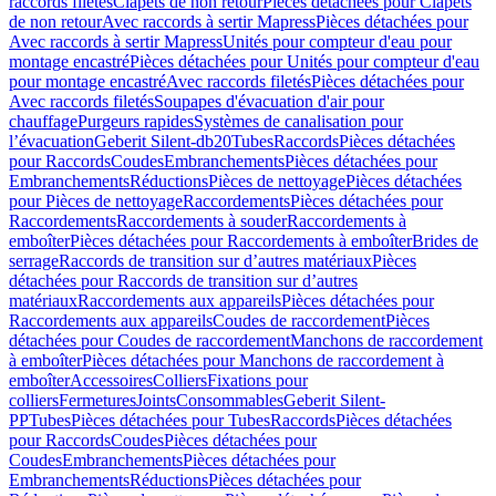
raccords filetés
Clapets de non retour
Pièces détachées pour Clapets
de non retour
Avec raccords à sertir Mapress
Pièces détachées pour
Avec raccords à sertir Mapress
Unités pour compteur d'eau pour
montage encastré
Pièces détachées pour Unités pour compteur d'eau
pour montage encastré
Avec raccords filetés
Pièces détachées pour
Avec raccords filetés
Soupapes d'évacuation d'air pour
chauffage
Purgeurs rapides
Systèmes de canalisation pour
l’évacuation
Geberit Silent-db20
Tubes
Raccords
Pièces détachées
pour Raccords
Coudes
Embranchements
Pièces détachées pour
Embranchements
Réductions
Pièces de nettoyage
Pièces détachées
pour Pièces de nettoyage
Raccordements
Pièces détachées pour
Raccordements
Raccordements à souder
Raccordements à
emboîter
Pièces détachées pour Raccordements à emboîter
Brides de
serrage
Raccords de transition sur d’autres matériaux
Pièces
détachées pour Raccords de transition sur d’autres
matériaux
Raccordements aux appareils
Pièces détachées pour
Raccordements aux appareils
Coudes de raccordement
Pièces
détachées pour Coudes de raccordement
Manchons de raccordement
à emboîter
Pièces détachées pour Manchons de raccordement à
emboîter
Accessoires
Colliers
Fixations pour
colliers
Fermetures
Joints
Consommables
Geberit Silent-
PP
Tubes
Pièces détachées pour Tubes
Raccords
Pièces détachées
pour Raccords
Coudes
Pièces détachées pour
Coudes
Embranchements
Pièces détachées pour
Embranchements
Réductions
Pièces détachées pour