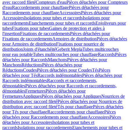
avec raccord fileté
Compteurs d'eau
Pièces détachées pour Compteurs
d'eau
Raccordements pour chauffage
Pièces détachées pour
Raccordements pour chauffage
Accessoires
Pièces détachées pour
Accessoires
Isolations pour tubes et raccords
Isolations pour
raccordements
Etanchements pour tubes et raccords
Enjoliveurs pour
tubes
Fixations pour tubes
Gaines de protection et aides à
l'insertion
Fixations de raccordements
Pièces détachées pour
Fixations de raccordements
Armoires de distribution
Pièces détachées
pour Armoires de distribution
Fixations pour nourrice de
distribution
Joints d'étanchéité
Geberit Mepla
Tubes multicouches
pour eau potable
Tubes multicouches pour chauffage
Raccords
Pièces
détachées pour Raccords
Manchons
Pièces détachées pour
Manchons
Réductions
Pièces détachées pour
Réductions
Coudes
Pièces détachées pour Coudes
Tés
Pièces
détachées pour Tés
Raccords indémontables
Pièces détachées pour
Raccords indémontables
Raccords et raccordements,
démontables
Pièces détachées pour Raccords et raccordements,
démontables
Fermetures
Pièces détachées pour
Fermetures
Appliques
Pièces détachées pour Appliques
Nourrices de
distribution avec raccord fileté
Pièces détachées pour Nourrices de
distribution avec raccord fileté
Tés pour chauffage
Pièces détachées
pour Tés pour chauffage
Raccordements pour chauffage
Pièces
détachées pour Raccordements pour chauffage
Accessoires
Pièces
détachées pour Accessoires
Isolations pour tubes et
raccords
Isolations pour raccordements
Etanchements pour tubes et