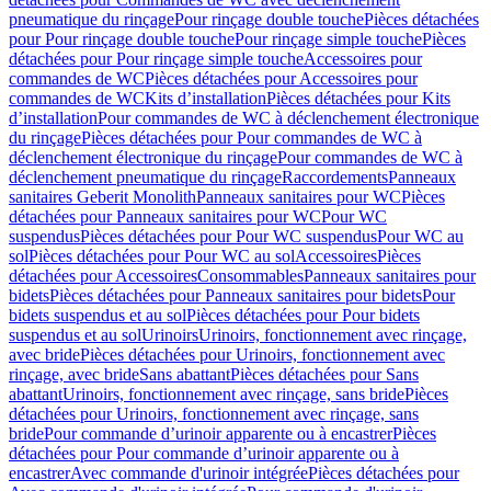
pneumatique du rinçage
Pour rinçage double touche
Pièces détachées
pour Pour rinçage double touche
Pour rinçage simple touche
Pièces
détachées pour Pour rinçage simple touche
Accessoires pour
commandes de WC
Pièces détachées pour Accessoires pour
commandes de WC
Kits d’installation
Pièces détachées pour Kits
d’installation
Pour commandes de WC à déclenchement électronique
du rinçage
Pièces détachées pour Pour commandes de WC à
déclenchement électronique du rinçage
Pour commandes de WC à
déclenchement pneumatique du rinçage
Raccordements
Panneaux
sanitaires Geberit Monolith
Panneaux sanitaires pour WC
Pièces
détachées pour Panneaux sanitaires pour WC
Pour WC
suspendus
Pièces détachées pour Pour WC suspendus
Pour WC au
sol
Pièces détachées pour Pour WC au sol
Accessoires
Pièces
détachées pour Accessoires
Consommables
Panneaux sanitaires pour
bidets
Pièces détachées pour Panneaux sanitaires pour bidets
Pour
bidets suspendus et au sol
Pièces détachées pour Pour bidets
suspendus et au sol
Urinoirs
Urinoirs, fonctionnement avec rinçage,
avec bride
Pièces détachées pour Urinoirs, fonctionnement avec
rinçage, avec bride
Sans abattant
Pièces détachées pour Sans
abattant
Urinoirs, fonctionnement avec rinçage, sans bride
Pièces
détachées pour Urinoirs, fonctionnement avec rinçage, sans
bride
Pour commande d’urinoir apparente ou à encastrer
Pièces
détachées pour Pour commande d’urinoir apparente ou à
encastrer
Avec commande d'urinoir intégrée
Pièces détachées pour