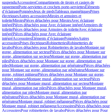
suspendu
Accessoires
Compartiments de tiroirs et casiers de
rangement
Porte-serviettes et crochets porte-serviettes
Éléments
d’éclairage
Poignées
Jeux de pieds
Tableaux magnétiques
Prises
électriques
Autres accessoires
Miroirs et armoires et
toilette
Miroirs
Pièces détachées pour Miroirs
Avec éclairage
intégré
Pièces détachées pour Avec éclairage intégré
Armoires de
toilette
Pièces détachées pour Armoires de toilette
Avec éclairage
intégré
Pièces détachées pour Avec éclairage
intégré
Accessoires
Éléments d’éclairage
Poignées
Autres
accessoires
Prises électriques
Robinetteries
Robinetteries de
lavabo
Pièces détachées pour Robinetteries de lavabo
Montage sur
gorge, alimentation sur secteur
Pièces détachées pour Montage sur
gorge, alimentation sur secteur
Montage sur gorge, alimentation par
piles
Pièces détachées pour Montage sur gorge, alimentation par
piles
Montage sur gorge, alimentation par générateur
Pièces détachées
pour Montage sur gorge, alimentation par générateur
Montage sur
gorge, robinet mitigeur
Pièces détachées pour Montage sur gorge,
robinet mitigeur
Montage mural, alimentation sur secteur
Pièces
détachées pour Montage mural, alimentation sur secteur
Montage
mural, alimentation par piles
Pièces détachées pour Montage mural,
alimentation par piles
Montage mural, alimentation par
générateur
Pièces détachées pour Montage mural, alimentation par
générateur
Montage mural, robinet mélangeur
Pièces détachées pour
Montage mural, robinet mélangeur
Accessoires
Pièces détachées pour
Accessoires
Pour robinetteries de lavabo
Pièces détachées pour Pour