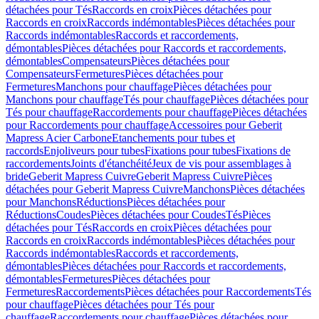
détachées pour Tés
Raccords en croix
Pièces détachées pour
Raccords en croix
Raccords indémontables
Pièces détachées pour
Raccords indémontables
Raccords et raccordements,
démontables
Pièces détachées pour Raccords et raccordements,
démontables
Compensateurs
Pièces détachées pour
Compensateurs
Fermetures
Pièces détachées pour
Fermetures
Manchons pour chauffage
Pièces détachées pour
Manchons pour chauffage
Tés pour chauffage
Pièces détachées pour
Tés pour chauffage
Raccordements pour chauffage
Pièces détachées
pour Raccordements pour chauffage
Accessoires pour Geberit
Mapress Acier Carbone
Etanchements pour tubes et
raccords
Enjoliveurs pour tubes
Fixations pour tubes
Fixations de
raccordements
Joints d'étanchéité
Jeux de vis pour assemblages à
bride
Geberit Mapress Cuivre
Geberit Mapress Cuivre
Pièces
détachées pour Geberit Mapress Cuivre
Manchons
Pièces détachées
pour Manchons
Réductions
Pièces détachées pour
Réductions
Coudes
Pièces détachées pour Coudes
Tés
Pièces
détachées pour Tés
Raccords en croix
Pièces détachées pour
Raccords en croix
Raccords indémontables
Pièces détachées pour
Raccords indémontables
Raccords et raccordements,
démontables
Pièces détachées pour Raccords et raccordements,
démontables
Fermetures
Pièces détachées pour
Fermetures
Raccordements
Pièces détachées pour Raccordements
Tés
pour chauffage
Pièces détachées pour Tés pour
chauffage
Raccordements pour chauffage
Pièces détachées pour