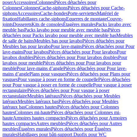
poser
Accessoires
Colonnes
Pièces détachées pour
Colonnes
Colonnes
Cache-siphons
Pièces détachées pour Cache-
siphons
Accessoires
Cache-bondes
Porte-serviettes
Matériel de
fixation
Habillages cache-siphons
Equerres de montage
Couvre-
joints
Dosserets
Kits de consoles
Étagères murales
Packs lavabo avec
meuble bas
Packs lavabo pour meuble avec meuble bas
Pièces
détachées pour Packs lavabo pour meuble avec meuble bas
Meubles
de salle de bains
Meubles bas pour lavabo
Pièces détachées pour
Meubles bas pour lavabo
Pour lave-mains
Pièces détachées pour Pour
lave-mains
Pour lavabos
Pièces détachées pour Pour lavabos
Pour
lavabos doubles
Pièces détachées pour Pour lavabos doubles
Pour
lavabos pour meuble
Pièces détachées pour Pour lavabos pour
meuble
Pour lave-mains d’angle
Pièces détachées pour Pour lave-
mains d’angle
Plans pour vasques
Pièces détachées pour Plans pour
vasques
Pour vasque à poser en forme de coupelle
Pièces détachées
pour Pour vasque à poser en forme de coupelle
Pour vasque à poser
rectangulaire
Pièces détachées pour Pour vasque à poser
rectangulaire
Meubles latéraux
Pièces détachées pour Meubles
latéraux
Meubles latéraux bas
Pièces détachées pour Meubles
latéraux bas
Colonnes hautes
Pièces détachées pour Colonnes
hautes
Colonnes mi-haute
Pièces détachées pour Colonnes mi-
haute
Armoires hautes compactes
Pièces détachées pour Armoires
hautes compactes
Autres meubles
Pièces détachées pour Autres
meubles
Étagères murales
Pièces détachées pour Étagères
murales
Habillages pour bâti-support Duofix pour WC