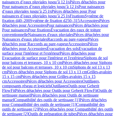
naissances d’eaux pluviales jusqu’à 12 l/s
Pièces détachées pour
Pour naissances d’eaux pluviales jusqu’à 12 l/s
Pour naissances
d’eaux pluviales jusqu’à 25 l/s
Pièces détachées pour Pour
naissances d’eaux pluviales jusqu’à 25 l/s
Fixations
Système de
fixation d40–200
Système de fixation d250–315
Accessoires
Pièces
détachées pour Accessoires
Pour naissances
Pièces détachées pour
Pour naissances
Pour fixations
Évacuation des eaux de toiture
conventionnelle
Naissances d'eaux pluviales
Pièces détachées pour
Naissances d'eaux pluviales
Raccords au pare-vapeur
Pièces
détachées pour Raccords au pare-vapeur
Accessoires
Pièces
détachées pour Accessoires
Évacuation des sols
Evacuation de
surface pour l'intérieur et l'extérieur
Pièces détachées pour
Evacuation de surface pour l'intérieur et l'extérieur
Siphons de sol
pour balcons et terrasses, 10 x 10 cm
Pièces détachées pour Siphons
de sol pour balcons et terrasses, 10 x 10 cm
Siphons de sol 13 x 13
cm
Pièces détachées pour Siphons de sol 13 x 13 cm
Grilles-avaloirs
15 x 15 cm
Pièces détachées pour Grilles-avaloirs 15 x 15
cm
Accessoires
Pièces détachées pour Accessoires
Outillages,
composants réseau et logiciels
Outillages
Outils pour Geberit
FlowFit
Pièces détachées pour Outils pour Geberit FlowFit
Outils de
sertissage manuel
Pièces détachées pour Outils de sertissage
manuel
Compatibilité des outils de sertissage [1]
Pièces détachées
pour Compatibilité des outils de sertissage [1]
Compatibilité des
outils de sertissage [2]
Pièces détachées pour Compatibilité des outils
de sertissage [2]
Outils de préparation de tubes
Pièces détachées pour