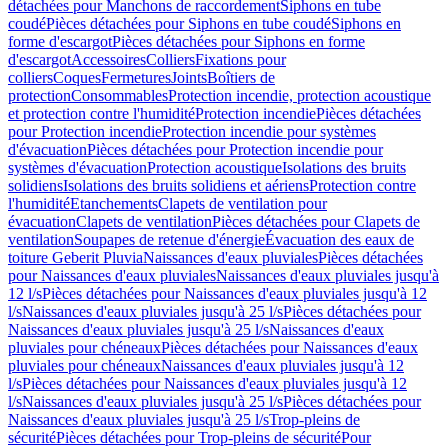
détachées pour Manchons de raccordement
Siphons en tube
coudé
Pièces détachées pour Siphons en tube coudé
Siphons en
forme d'escargot
Pièces détachées pour Siphons en forme
d'escargot
Accessoires
Colliers
Fixations pour
colliers
Coques
Fermetures
Joints
Boîtiers de
protection
Consommables
Protection incendie, protection acoustique
et protection contre l'humidité
Protection incendie
Pièces détachées
pour Protection incendie
Protection incendie pour systèmes
d'évacuation
Pièces détachées pour Protection incendie pour
systèmes d'évacuation
Protection acoustique
Isolations des bruits
solidiens
Isolations des bruits solidiens et aériens
Protection contre
l'humidité
Etanchements
Clapets de ventilation pour
évacuation
Clapets de ventilation
Pièces détachées pour Clapets de
ventilation
Soupapes de retenue d'énergie
Évacuation des eaux de
toiture Geberit Pluvia
Naissances d'eaux pluviales
Pièces détachées
pour Naissances d'eaux pluviales
Naissances d'eaux pluviales jusqu'à
12 l/s
Pièces détachées pour Naissances d'eaux pluviales jusqu'à 12
l/s
Naissances d'eaux pluviales jusqu'à 25 l/s
Pièces détachées pour
Naissances d'eaux pluviales jusqu'à 25 l/s
Naissances d'eaux
pluviales pour chéneaux
Pièces détachées pour Naissances d'eaux
pluviales pour chéneaux
Naissances d'eaux pluviales jusqu'à 12
l/s
Pièces détachées pour Naissances d'eaux pluviales jusqu'à 12
l/s
Naissances d'eaux pluviales jusqu'à 25 l/s
Pièces détachées pour
Naissances d'eaux pluviales jusqu'à 25 l/s
Trop-pleins de
sécurité
Pièces détachées pour Trop-pleins de sécurité
Pour