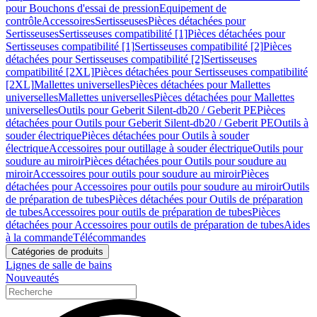
pour Bouchons d'essai de pression
Equipement de
contrôle
Accessoires
Sertisseuses
Pièces détachées pour
Sertisseuses
Sertisseuses compatibilité [1]
Pièces détachées pour
Sertisseuses compatibilité [1]
Sertisseuses compatibilité [2]
Pièces
détachées pour Sertisseuses compatibilité [2]
Sertisseuses
compatibilité [2XL]
Pièces détachées pour Sertisseuses compatibilité
[2XL]
Mallettes universelles
Pièces détachées pour Mallettes
universelles
Mallettes universelles
Pièces détachées pour Mallettes
universelles
Outils pour Geberit Silent-db20 / Geberit PE
Pièces
détachées pour Outils pour Geberit Silent-db20 / Geberit PE
Outils à
souder électrique
Pièces détachées pour Outils à souder
électrique
Accessoires pour outillage à souder électrique
Outils pour
soudure au miroir
Pièces détachées pour Outils pour soudure au
miroir
Accessoires pour outils pour soudure au miroir
Pièces
détachées pour Accessoires pour outils pour soudure au miroir
Outils
de préparation de tubes
Pièces détachées pour Outils de préparation
de tubes
Accessoires pour outils de préparation de tubes
Pièces
détachées pour Accessoires pour outils de préparation de tubes
Aides
à la commande
Télécommandes
Catégories de produits
Lignes de salle de bains
Nouveautés