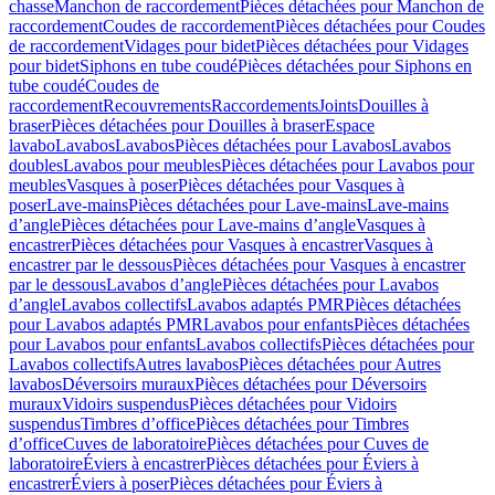
chasse
Manchon de raccordement
Pièces détachées pour Manchon de
raccordement
Coudes de raccordement
Pièces détachées pour Coudes
de raccordement
Vidages pour bidet
Pièces détachées pour Vidages
pour bidet
Siphons en tube coudé
Pièces détachées pour Siphons en
tube coudé
Coudes de
raccordement
Recouvrements
Raccordements
Joints
Douilles à
braser
Pièces détachées pour Douilles à braser
Espace
lavabo
Lavabos
Lavabos
Pièces détachées pour Lavabos
Lavabos
doubles
Lavabos pour meubles
Pièces détachées pour Lavabos pour
meubles
Vasques à poser
Pièces détachées pour Vasques à
poser
Lave-mains
Pièces détachées pour Lave-mains
Lave-mains
d’angle
Pièces détachées pour Lave-mains d’angle
Vasques à
encastrer
Pièces détachées pour Vasques à encastrer
Vasques à
encastrer par le dessous
Pièces détachées pour Vasques à encastrer
par le dessous
Lavabos d’angle
Pièces détachées pour Lavabos
d’angle
Lavabos collectifs
Lavabos adaptés PMR
Pièces détachées
pour Lavabos adaptés PMR
Lavabos pour enfants
Pièces détachées
pour Lavabos pour enfants
Lavabos collectifs
Pièces détachées pour
Lavabos collectifs
Autres lavabos
Pièces détachées pour Autres
lavabos
Déversoirs muraux
Pièces détachées pour Déversoirs
muraux
Vidoirs suspendus
Pièces détachées pour Vidoirs
suspendus
Timbres dʼoffice
Pièces détachées pour Timbres
dʼoffice
Cuves de laboratoire
Pièces détachées pour Cuves de
laboratoire
Éviers à encastrer
Pièces détachées pour Éviers à
encastrer
Éviers à poser
Pièces détachées pour Éviers à