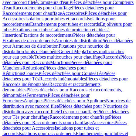
avec raccord fileté
Compteurs d'eau
Pièces détachées pour Compteurs
d'eau
Raccordements pour chauffage
Pièces détachées pour
Raccordements pour chauffage
Accessoires
Pièces détachées pour
Accessoires
Isolations pour tubes et raccords
Isolations pour
raccordements
Etanchements pour tubes et raccords
Enjoliveurs pour
tubes
Fixations pour tubes
Gaines de protection et aides à
l'insertion
Fixations de raccordements
Pièces détachées pour
Fixations de raccordements
Armoires de distribution
Pièces détachées
pour Armoires de distribution
Fixations pour nourrice de
distribution
Joints d'étanchéité
Geberit Mepla
Tubes multicouches
pour eau potable
Tubes multicouches pour chauffage
Raccords
Pièces
détachées pour Raccords
Manchons
Pièces détachées pour
Manchons
Réductions
Pièces détachées pour
Réductions
Coudes
Pièces détachées pour Coudes
Tés
Pièces
détachées pour Tés
Raccords indémontables
Pièces détachées pour
Raccords indémontables
Raccords et raccordements,
démontables
Pièces détachées pour Raccords et raccordements,
démontables
Fermetures
Pièces détachées pour
Fermetures
Appliques
Pièces détachées pour Appliques
Nourrices de
distribution avec raccord fileté
Pièces détachées pour Nourrices de
distribution avec raccord fileté
Tés pour chauffage
Pièces détachées
pour Tés pour chauffage
Raccordements pour chauffage
Pièces
détachées pour Raccordements pour chauffage
Accessoires
Pièces
détachées pour Accessoires
Isolations pour tubes et
raccords
Isolations pour raccordements
Etanchements pour tubes et