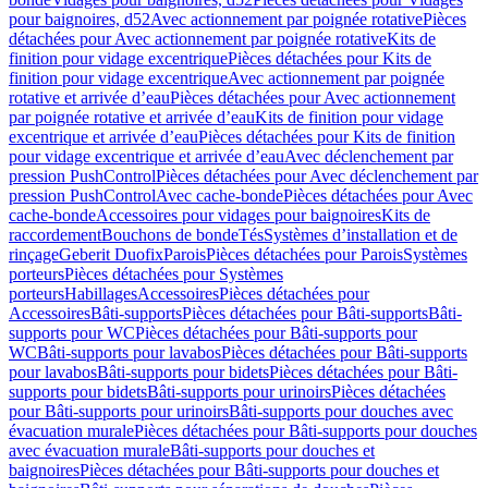
pour baignoires, d52
Avec actionnement par poignée rotative
Pièces
détachées pour Avec actionnement par poignée rotative
Kits de
finition pour vidage excentrique
Pièces détachées pour Kits de
finition pour vidage excentrique
Avec actionnement par poignée
rotative et arrivée d’eau
Pièces détachées pour Avec actionnement
par poignée rotative et arrivée d’eau
Kits de finition pour vidage
excentrique et arrivée d’eau
Pièces détachées pour Kits de finition
pour vidage excentrique et arrivée d’eau
Avec déclenchement par
pression PushControl
Pièces détachées pour Avec déclenchement par
pression PushControl
Avec cache-bonde
Pièces détachées pour Avec
cache-bonde
Accessoires pour vidages pour baignoires
Kits de
raccordement
Bouchons de bonde
Tés
Systèmes d’installation et de
rinçage
Geberit Duofix
Parois
Pièces détachées pour Parois
Systèmes
porteurs
Pièces détachées pour Systèmes
porteurs
Habillages
Accessoires
Pièces détachées pour
Accessoires
Bâti-supports
Pièces détachées pour Bâti-supports
Bâti-
supports pour WC
Pièces détachées pour Bâti-supports pour
WC
Bâti-supports pour lavabos
Pièces détachées pour Bâti-supports
pour lavabos
Bâti-supports pour bidets
Pièces détachées pour Bâti-
supports pour bidets
Bâti-supports pour urinoirs
Pièces détachées
pour Bâti-supports pour urinoirs
Bâti-supports pour douches avec
évacuation murale
Pièces détachées pour Bâti-supports pour douches
avec évacuation murale
Bâti-supports pour douches et
baignoires
Pièces détachées pour Bâti-supports pour douches et