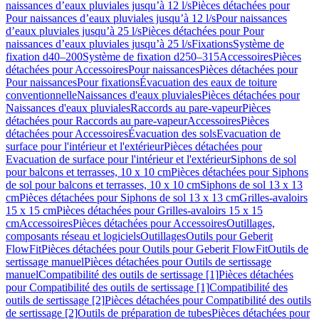
naissances d’eaux pluviales jusqu’à 12 l/s
Pièces détachées pour
Pour naissances d’eaux pluviales jusqu’à 12 l/s
Pour naissances
d’eaux pluviales jusqu’à 25 l/s
Pièces détachées pour Pour
naissances d’eaux pluviales jusqu’à 25 l/s
Fixations
Système de
fixation d40–200
Système de fixation d250–315
Accessoires
Pièces
détachées pour Accessoires
Pour naissances
Pièces détachées pour
Pour naissances
Pour fixations
Évacuation des eaux de toiture
conventionnelle
Naissances d'eaux pluviales
Pièces détachées pour
Naissances d'eaux pluviales
Raccords au pare-vapeur
Pièces
détachées pour Raccords au pare-vapeur
Accessoires
Pièces
détachées pour Accessoires
Évacuation des sols
Evacuation de
surface pour l'intérieur et l'extérieur
Pièces détachées pour
Evacuation de surface pour l'intérieur et l'extérieur
Siphons de sol
pour balcons et terrasses, 10 x 10 cm
Pièces détachées pour Siphons
de sol pour balcons et terrasses, 10 x 10 cm
Siphons de sol 13 x 13
cm
Pièces détachées pour Siphons de sol 13 x 13 cm
Grilles-avaloirs
15 x 15 cm
Pièces détachées pour Grilles-avaloirs 15 x 15
cm
Accessoires
Pièces détachées pour Accessoires
Outillages,
composants réseau et logiciels
Outillages
Outils pour Geberit
FlowFit
Pièces détachées pour Outils pour Geberit FlowFit
Outils de
sertissage manuel
Pièces détachées pour Outils de sertissage
manuel
Compatibilité des outils de sertissage [1]
Pièces détachées
pour Compatibilité des outils de sertissage [1]
Compatibilité des
outils de sertissage [2]
Pièces détachées pour Compatibilité des outils
de sertissage [2]
Outils de préparation de tubes
Pièces détachées pour