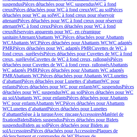
suspendus
Pièces détachées pour WC suspendus
WC à fond
creux
Pièces détachées pour WC à fond creux
WC au sol
Pièces
détachées pour WC au sol
WC à fond creux pour réservoir
attenant
Pièces détachées pour WC à fond creux pour réservoir
attenant
WC à fond creux
Pièces détachées pour WC à fond
creux
Réservoirs apparents pour WC, en céramique
sanitaire
Attenant
Abattants WC
Pièces détachées pour Abattants
WC
Abattants WC
Pièces détachées pour Abattants WC
WC adaptés
PMR
Pièces détachées pour WC adaptés PMR
Cuvettes de WC à
fond creux, surélevés
Pièces détachées pour Cuvettes de WC à fond
creux, surélevés
Cuvettes de WC à fond creux, rallongés
Pièces
détachées pour Cuvettes de WC à fond creux, rallongés
Abattants
WC adaptés PMR
Pièces détachées pour Abattants WC adaptés
PMR
Abattants WC
Pièces détachées pour Abattants WC
Lunettes
d’abattant
Pièces détachées pour Lunettes d’abattant
WC pour
enfants
Pièces détachées pour WC pour enfants
WC suspendus
Pièces
détachées pour WC suspendus
WC au sol
Pièces détachées pour WC
au sol
Abattants WC pour enfants
Pièces détachées pour Abattants
WC pour enfants
Abattants WC
Pièces détachées pour Abattants
WC
Lunettes d’abattant
Pièces détachées pour Lunettes
d’abattant
Siège à la turque
Avec rinçage
Accessoires
Matériel de
fixation
Bidets
Bidets suspendus
Pièces détachées pour Bidets
suspendus
Bidets au sol
Pièces détachées pour Bidets au
sol
Accessoires
Pièces détachées pour Accessoires
Plaques de
déclenchement et commandes de WC
Plaques de