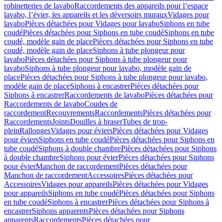
robinetteries de lavabo
Raccordements des appareils pour l’espace
lavabo, l’évier, les appareils et les déversoirs muraux
Vidages pour
lavabo
Pièces détachées pour Vidages pour lavabo
Siphons en tube
coudé
Pièces détachées pour Siphons en tube coudé
Siphons en tube
coudé, modèle gain de place
Pièces détachées pour Siphons en tube
coudé, modèle gain de place
Siphons à tube plongeur pour
lavabo
Pièces détachées pour Siphons à tube plongeur pour
lavabo
Siphons à tube plongeur pour lavabo, modèle gain de
place
Pièces détachées pour Siphons à tube plongeur pour lavabo,
modèle gain de place
Siphons à encastrer
Pièces détachées pour
Siphons à encastrer
Raccordements de lavabo
Pièces détachées pour
Raccordements de lavabo
Coudes de
raccordement
Recouvrements
Raccordements
Pièces détachées pour
Raccordements
Joints
Douilles à braser
Tubes de trop-
plein
Rallonges
Vidages pour éviers
Pièces détachées pour Vidages
pour éviers
Siphons en tube coudé
Pièces détachées pour Siphons en
tube coudé
Siphons à double chambre
Pièces détachées pour Siphons
à double chambre
Siphons pour évier
Pièces détachées pour Siphons
pour évier
Manchon de raccordement
Pièces détachées pour
Manchon de raccordement
Accessoires
Pièces détachées pour
Accessoires
Vidages pour appareils
Pièces détachées pour Vidages
pour appareils
Siphons en tube coudé
Pièces détachées pour Siphons
en tube coudé
Siphons à encastrer
Pièces détachées pour Siphons à
encastrer
Siphons apparents
Pièces détachées pour Siphons
apparents
Raccordements
Pièces détachées pour