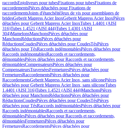
raccords
Enjoliveurs pour tubes
Fixations pour tubes
Fixations de
raccordements
Pièces détachées pour Fixations de
raccordements
Joints d'étanchéité
Jeux de vis pour assemblages de
brides
Geberit Mapress Acier Inox
Geberit Mapress Acier Inox
Pièces
détachées pour Geberit Mapress Acier Inox
Tubes 1.4401 (AISI
316)
Tubes 1.4521 (AISI 444)
Tubes 1.4301 (AISI
304)
Mamelons
Manchons
Pièces détachées pour
Manchons
Réductions
Pièces détachées pour
Réductions
Coudes
Pièces détachées pour Coudes
Tés
Pièces
détachées pour Tés
Raccords indémontables
Pièces détachées pour
Raccords indémontables
Raccords et raccordements,
démontables
Pièces détachées pour Raccords et raccordements,
démontables
Compensateurs
Pièces détachées pour
Compensateurs
Traversées
Fermetures
Pièces détachées pour
Fermetures
Raccordements
Pièces détachées pour
Raccordements
Geberit Mapress Acier Inox, sans silicone
Pièces
détachées pour Geberit Mapress Acier Inox, sans silicone
Tubes
1.4401 (AISI 316)
Tubes 1.4521 (AISI 444)
Manchons
Pièces
détachées pour Manchons
Réductions
Pièces détachées pour
Réductions
Coudes
Pièces détachées pour Coudes
Tés
Pièces
détachées pour Tés
Raccords indémontables
Pièces détachées pour
Raccords indémontables
Raccords et raccordements,
démontables
Pièces détachées pour Raccords et raccordements,
démontables
Fermetures
Pièces détachées pour
Fermetures
Raccordements
Pièces détachées pour