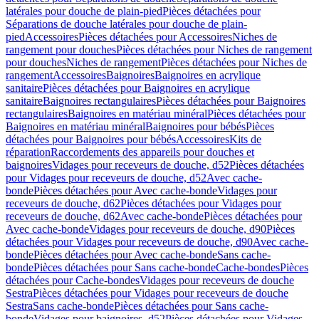
latérales pour douche de plain-pied
Pièces détachées pour
Séparations de douche latérales pour douche de plain-
pied
Accessoires
Pièces détachées pour Accessoires
Niches de
rangement pour douches
Pièces détachées pour Niches de rangement
pour douches
Niches de rangement
Pièces détachées pour Niches de
rangement
Accessoires
Baignoires
Baignoires en acrylique
sanitaire
Pièces détachées pour Baignoires en acrylique
sanitaire
Baignoires rectangulaires
Pièces détachées pour Baignoires
rectangulaires
Baignoires en matériau minéral
Pièces détachées pour
Baignoires en matériau minéral
Baignoires pour bébés
Pièces
détachées pour Baignoires pour bébés
Accessoires
Kits de
réparation
Raccordements des appareils pour douches et
baignoires
Vidages pour receveurs de douche, d52
Pièces détachées
pour Vidages pour receveurs de douche, d52
Avec cache-
bonde
Pièces détachées pour Avec cache-bonde
Vidages pour
receveurs de douche, d62
Pièces détachées pour Vidages pour
receveurs de douche, d62
Avec cache-bonde
Pièces détachées pour
Avec cache-bonde
Vidages pour receveurs de douche, d90
Pièces
détachées pour Vidages pour receveurs de douche, d90
Avec cache-
bonde
Pièces détachées pour Avec cache-bonde
Sans cache-
bonde
Pièces détachées pour Sans cache-bonde
Cache-bondes
Pièces
détachées pour Cache-bondes
Vidages pour receveurs de douche
Sestra
Pièces détachées pour Vidages pour receveurs de douche
Sestra
Sans cache-bonde
Pièces détachées pour Sans cache-
bonde
Vidages pour baignoires, d52
Pièces détachées pour Vidages