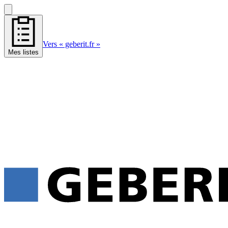
Vers « geberit.fr »
Mes listes