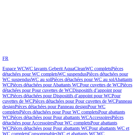
FR
Espace WC
WC lavants Geberit AquaClean
WC complets
Pièces
détachées pour WC complets
WC suspendus
Pièces détachées pour
WC suspendus
WC au sol
Pièces détachées pour WC au sol
Abattants
WC
Pièces détachées pour Abattants WC
Pour cuvettes de WC
Pièces
détachées pour Pour cuvettes de WC
Dispositifs d’appoint pour
WC
Pièces détachées pour Dispositifs d’appoint pour WC
Pour
cuvettes de WC
Pièces détachées pour Pour cuvettes de WC
Panneau
design
Pièces détachées pour Panneau design
Pour WC
complets
Pièces détachées pour Pour WC complets
Pour abattants
WC
Pièces détachées pour Pour abattants WC
Accessoires
Pièces
détachées pour Accessoires
Pour WC complets
Pour abattants
WC
Pièces détachées pour Pour abattants WC
Pour abattants WC et
WC complets
Consommables
WC et abattants WC
WC