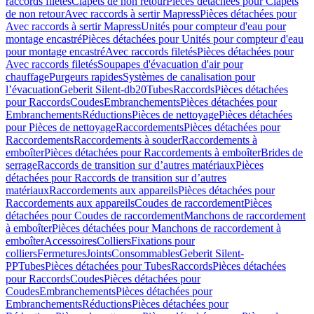
raccords filetés
Clapets de non retour
Pièces détachées pour Clapets
de non retour
Avec raccords à sertir Mapress
Pièces détachées pour
Avec raccords à sertir Mapress
Unités pour compteur d'eau pour
montage encastré
Pièces détachées pour Unités pour compteur d'eau
pour montage encastré
Avec raccords filetés
Pièces détachées pour
Avec raccords filetés
Soupapes d'évacuation d'air pour
chauffage
Purgeurs rapides
Systèmes de canalisation pour
l’évacuation
Geberit Silent-db20
Tubes
Raccords
Pièces détachées
pour Raccords
Coudes
Embranchements
Pièces détachées pour
Embranchements
Réductions
Pièces de nettoyage
Pièces détachées
pour Pièces de nettoyage
Raccordements
Pièces détachées pour
Raccordements
Raccordements à souder
Raccordements à
emboîter
Pièces détachées pour Raccordements à emboîter
Brides de
serrage
Raccords de transition sur d’autres matériaux
Pièces
détachées pour Raccords de transition sur d’autres
matériaux
Raccordements aux appareils
Pièces détachées pour
Raccordements aux appareils
Coudes de raccordement
Pièces
détachées pour Coudes de raccordement
Manchons de raccordement
à emboîter
Pièces détachées pour Manchons de raccordement à
emboîter
Accessoires
Colliers
Fixations pour
colliers
Fermetures
Joints
Consommables
Geberit Silent-
PP
Tubes
Pièces détachées pour Tubes
Raccords
Pièces détachées
pour Raccords
Coudes
Pièces détachées pour
Coudes
Embranchements
Pièces détachées pour
Embranchements
Réductions
Pièces détachées pour