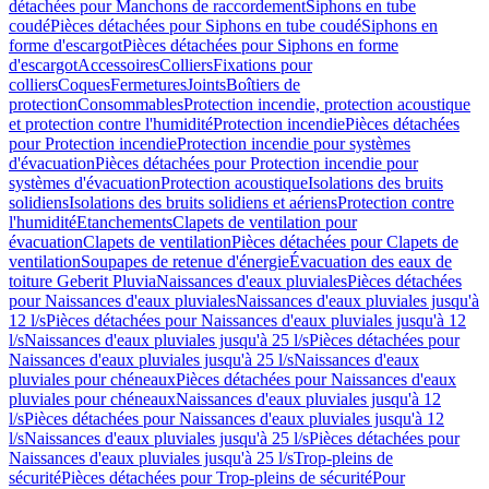
détachées pour Manchons de raccordement
Siphons en tube
coudé
Pièces détachées pour Siphons en tube coudé
Siphons en
forme d'escargot
Pièces détachées pour Siphons en forme
d'escargot
Accessoires
Colliers
Fixations pour
colliers
Coques
Fermetures
Joints
Boîtiers de
protection
Consommables
Protection incendie, protection acoustique
et protection contre l'humidité
Protection incendie
Pièces détachées
pour Protection incendie
Protection incendie pour systèmes
d'évacuation
Pièces détachées pour Protection incendie pour
systèmes d'évacuation
Protection acoustique
Isolations des bruits
solidiens
Isolations des bruits solidiens et aériens
Protection contre
l'humidité
Etanchements
Clapets de ventilation pour
évacuation
Clapets de ventilation
Pièces détachées pour Clapets de
ventilation
Soupapes de retenue d'énergie
Évacuation des eaux de
toiture Geberit Pluvia
Naissances d'eaux pluviales
Pièces détachées
pour Naissances d'eaux pluviales
Naissances d'eaux pluviales jusqu'à
12 l/s
Pièces détachées pour Naissances d'eaux pluviales jusqu'à 12
l/s
Naissances d'eaux pluviales jusqu'à 25 l/s
Pièces détachées pour
Naissances d'eaux pluviales jusqu'à 25 l/s
Naissances d'eaux
pluviales pour chéneaux
Pièces détachées pour Naissances d'eaux
pluviales pour chéneaux
Naissances d'eaux pluviales jusqu'à 12
l/s
Pièces détachées pour Naissances d'eaux pluviales jusqu'à 12
l/s
Naissances d'eaux pluviales jusqu'à 25 l/s
Pièces détachées pour
Naissances d'eaux pluviales jusqu'à 25 l/s
Trop-pleins de
sécurité
Pièces détachées pour Trop-pleins de sécurité
Pour