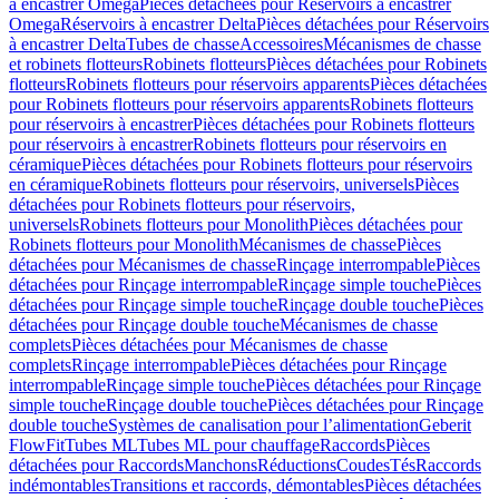
à encastrer Omega
Pièces détachées pour Réservoirs à encastrer
Omega
Réservoirs à encastrer Delta
Pièces détachées pour Réservoirs
à encastrer Delta
Tubes de chasse
Accessoires
Mécanismes de chasse
et robinets flotteurs
Robinets flotteurs
Pièces détachées pour Robinets
flotteurs
Robinets flotteurs pour réservoirs apparents
Pièces détachées
pour Robinets flotteurs pour réservoirs apparents
Robinets flotteurs
pour réservoirs à encastrer
Pièces détachées pour Robinets flotteurs
pour réservoirs à encastrer
Robinets flotteurs pour réservoirs en
céramique
Pièces détachées pour Robinets flotteurs pour réservoirs
en céramique
Robinets flotteurs pour réservoirs, universels
Pièces
détachées pour Robinets flotteurs pour réservoirs,
universels
Robinets flotteurs pour Monolith
Pièces détachées pour
Robinets flotteurs pour Monolith
Mécanismes de chasse
Pièces
détachées pour Mécanismes de chasse
Rinçage interrompable
Pièces
détachées pour Rinçage interrompable
Rinçage simple touche
Pièces
détachées pour Rinçage simple touche
Rinçage double touche
Pièces
détachées pour Rinçage double touche
Mécanismes de chasse
complets
Pièces détachées pour Mécanismes de chasse
complets
Rinçage interrompable
Pièces détachées pour Rinçage
interrompable
Rinçage simple touche
Pièces détachées pour Rinçage
simple touche
Rinçage double touche
Pièces détachées pour Rinçage
double touche
Systèmes de canalisation pour l’alimentation
Geberit
FlowFit
Tubes ML
Tubes ML pour chauffage
Raccords
Pièces
détachées pour Raccords
Manchons
Réductions
Coudes
Tés
Raccords
indémontables
Transitions et raccords, démontables
Pièces détachées