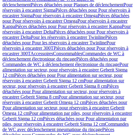
déclenchement
Pièces détachées pour Plaques de déclenchement
Pour
réservoirs à encastrer Sigma
Pièces détachées pour Pour réservoirs à
encastrer Sigma
Pour réservoirs à encastrer Omega
Pièces détachées
pour Pour réservoirs à encastrer Omega
Pour réservoirs à encastrer
Kappa
Pièces détachées pour Pour réservoirs à encastrer Kappa
Pour
réservoirs à encastrer Delta
Pièces détachées pour Pour réservoirs à
encastrer Delta
Pour les réservoirs à encastrer Twinline
Pièces
détachées pour Pour les réservoirs à encastrer Twinline
Pour
réservoirs à encastrer 300T
Pièces détachées pour Pour réservoirs à
encastrer 300T
Accessoires
Consommables
Commandes de WC à
déclenchement électronique du rinçage
Pièces détachées pour
Commandes de WC à déclenchement électronique du rinçage
Pour
alimentation sur secteur, pour réservoirs à encastrer Geberit Sigma
12 cm
Pièces détachées pour Pour alimentation sur secteur, pour
réservoirs à encastrer Geberit Sigma 12 cm
Pour alimentation sur
secteur, pour réservoirs à encastrer Geberit Sigma 8 cm
Pièces
détachées pour Pour alimentation sur secteur, pour réservoirs à
encastrer Geberit Sigma 8 cm
Pour alimentation sur secteur, pour
réservoirs à encastrer Geberit Omega 12 cm
Pièces détachées pour
Pour alimentation sur secteur, pour réservoirs à encastrer Geberit
Omega 12 cm
Pour alimentation par piles, pour réservoirs à encastrer
Geberit Sigma 12 cm
Pièces détachées pour Pour alimentation par
piles, pour réservoirs à encastrer Geberit Sigma 12 cm
Commandes
de WC avec déclenchement pneumatique du rinçage
Pièces
détachées pour Commandes de WC avec déclenchement