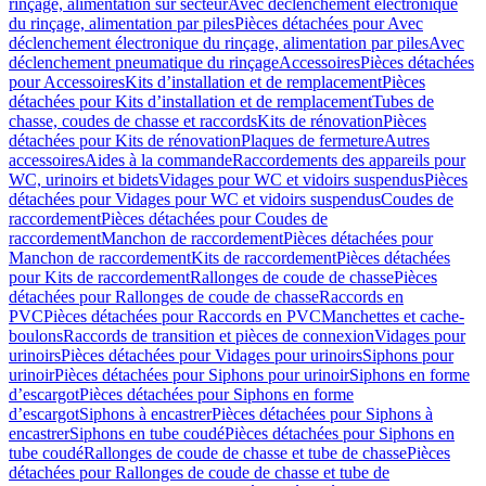
rinçage, alimentation sur secteur
Avec déclenchement électronique
du rinçage, alimentation par piles
Pièces détachées pour Avec
déclenchement électronique du rinçage, alimentation par piles
Avec
déclenchement pneumatique du rinçage
Accessoires
Pièces détachées
pour Accessoires
Kits d’installation et de remplacement
Pièces
détachées pour Kits d’installation et de remplacement
Tubes de
chasse, coudes de chasse et raccords
Kits de rénovation
Pièces
détachées pour Kits de rénovation
Plaques de fermeture
Autres
accessoires
Aides à la commande
Raccordements des appareils pour
WC, urinoirs et bidets
Vidages pour WC et vidoirs suspendus
Pièces
détachées pour Vidages pour WC et vidoirs suspendus
Coudes de
raccordement
Pièces détachées pour Coudes de
raccordement
Manchon de raccordement
Pièces détachées pour
Manchon de raccordement
Kits de raccordement
Pièces détachées
pour Kits de raccordement
Rallonges de coude de chasse
Pièces
détachées pour Rallonges de coude de chasse
Raccords en
PVC
Pièces détachées pour Raccords en PVC
Manchettes et cache-
boulons
Raccords de transition et pièces de connexion
Vidages pour
urinoirs
Pièces détachées pour Vidages pour urinoirs
Siphons pour
urinoir
Pièces détachées pour Siphons pour urinoir
Siphons en forme
d’escargot
Pièces détachées pour Siphons en forme
d’escargot
Siphons à encastrer
Pièces détachées pour Siphons à
encastrer
Siphons en tube coudé
Pièces détachées pour Siphons en
tube coudé
Rallonges de coude de chasse et tube de chasse
Pièces
détachées pour Rallonges de coude de chasse et tube de