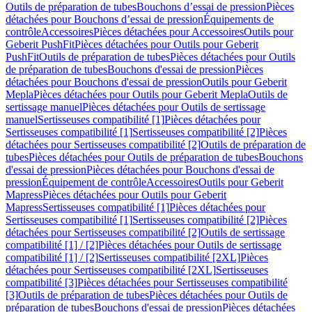
Outils de préparation de tubes
Bouchons d’essai de pression
Pièces
détachées pour Bouchons d’essai de pression
Équipements de
contrôle
Accessoires
Pièces détachées pour Accessoires
Outils pour
Geberit PushFit
Pièces détachées pour Outils pour Geberit
PushFit
Outils de préparation de tubes
Pièces détachées pour Outils
de préparation de tubes
Bouchons d'essai de pression
Pièces
détachées pour Bouchons d'essai de pression
Outils pour Geberit
Mepla
Pièces détachées pour Outils pour Geberit Mepla
Outils de
sertissage manuel
Pièces détachées pour Outils de sertissage
manuel
Sertisseuses compatibilité [1]
Pièces détachées pour
Sertisseuses compatibilité [1]
Sertisseuses compatibilité [2]
Pièces
détachées pour Sertisseuses compatibilité [2]
Outils de préparation de
tubes
Pièces détachées pour Outils de préparation de tubes
Bouchons
d'essai de pression
Pièces détachées pour Bouchons d'essai de
pression
Équipement de contrôle
Accessoires
Outils pour Geberit
Mapress
Pièces détachées pour Outils pour Geberit
Mapress
Sertisseuses compatibilité [1]
Pièces détachées pour
Sertisseuses compatibilité [1]
Sertisseuses compatibilité [2]
Pièces
détachées pour Sertisseuses compatibilité [2]
Outils de sertissage
compatibilité [1] / [2]
Pièces détachées pour Outils de sertissage
compatibilité [1] / [2]
Sertisseuses compatibilité [2XL]
Pièces
détachées pour Sertisseuses compatibilité [2XL]
Sertisseuses
compatibilité [3]
Pièces détachées pour Sertisseuses compatibilité
[3]
Outils de préparation de tubes
Pièces détachées pour Outils de
préparation de tubes
Bouchons d'essai de pression
Pièces détachées