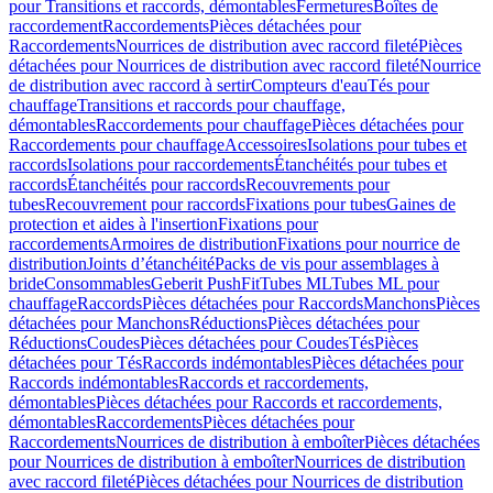
pour Transitions et raccords, démontables
Fermetures
Boîtes de
raccordement
Raccordements
Pièces détachées pour
Raccordements
Nourrices de distribution avec raccord fileté
Pièces
détachées pour Nourrices de distribution avec raccord fileté
Nourrice
de distribution avec raccord à sertir
Compteurs d'eau
Tés pour
chauffage
Transitions et raccords pour chauffage,
démontables
Raccordements pour chauffage
Pièces détachées pour
Raccordements pour chauffage
Accessoires
Isolations pour tubes et
raccords
Isolations pour raccordements
Étanchéités pour tubes et
raccords
Étanchéités pour raccords
Recouvrements pour
tubes
Recouvrement pour raccords
Fixations pour tubes
Gaines de
protection et aides à l'insertion
Fixations pour
raccordements
Armoires de distribution
Fixations pour nourrice de
distribution
Joints d’étanchéité
Packs de vis pour assemblages à
bride
Consommables
Geberit PushFit
Tubes ML
Tubes ML pour
chauffage
Raccords
Pièces détachées pour Raccords
Manchons
Pièces
détachées pour Manchons
Réductions
Pièces détachées pour
Réductions
Coudes
Pièces détachées pour Coudes
Tés
Pièces
détachées pour Tés
Raccords indémontables
Pièces détachées pour
Raccords indémontables
Raccords et raccordements,
démontables
Pièces détachées pour Raccords et raccordements,
démontables
Raccordements
Pièces détachées pour
Raccordements
Nourrices de distribution à emboîter
Pièces détachées
pour Nourrices de distribution à emboîter
Nourrices de distribution
avec raccord fileté
Pièces détachées pour Nourrices de distribution