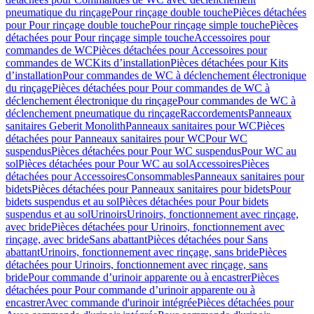
pneumatique du rinçage
Pour rinçage double touche
Pièces détachées
pour Pour rinçage double touche
Pour rinçage simple touche
Pièces
détachées pour Pour rinçage simple touche
Accessoires pour
commandes de WC
Pièces détachées pour Accessoires pour
commandes de WC
Kits d’installation
Pièces détachées pour Kits
d’installation
Pour commandes de WC à déclenchement électronique
du rinçage
Pièces détachées pour Pour commandes de WC à
déclenchement électronique du rinçage
Pour commandes de WC à
déclenchement pneumatique du rinçage
Raccordements
Panneaux
sanitaires Geberit Monolith
Panneaux sanitaires pour WC
Pièces
détachées pour Panneaux sanitaires pour WC
Pour WC
suspendus
Pièces détachées pour Pour WC suspendus
Pour WC au
sol
Pièces détachées pour Pour WC au sol
Accessoires
Pièces
détachées pour Accessoires
Consommables
Panneaux sanitaires pour
bidets
Pièces détachées pour Panneaux sanitaires pour bidets
Pour
bidets suspendus et au sol
Pièces détachées pour Pour bidets
suspendus et au sol
Urinoirs
Urinoirs, fonctionnement avec rinçage,
avec bride
Pièces détachées pour Urinoirs, fonctionnement avec
rinçage, avec bride
Sans abattant
Pièces détachées pour Sans
abattant
Urinoirs, fonctionnement avec rinçage, sans bride
Pièces
détachées pour Urinoirs, fonctionnement avec rinçage, sans
bride
Pour commande d’urinoir apparente ou à encastrer
Pièces
détachées pour Pour commande d’urinoir apparente ou à
encastrer
Avec commande d'urinoir intégrée
Pièces détachées pour