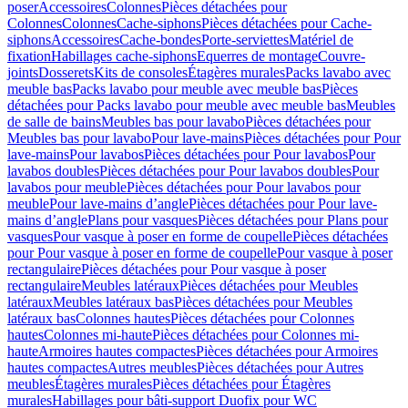
poser
Accessoires
Colonnes
Pièces détachées pour
Colonnes
Colonnes
Cache-siphons
Pièces détachées pour Cache-
siphons
Accessoires
Cache-bondes
Porte-serviettes
Matériel de
fixation
Habillages cache-siphons
Equerres de montage
Couvre-
joints
Dosserets
Kits de consoles
Étagères murales
Packs lavabo avec
meuble bas
Packs lavabo pour meuble avec meuble bas
Pièces
détachées pour Packs lavabo pour meuble avec meuble bas
Meubles
de salle de bains
Meubles bas pour lavabo
Pièces détachées pour
Meubles bas pour lavabo
Pour lave-mains
Pièces détachées pour Pour
lave-mains
Pour lavabos
Pièces détachées pour Pour lavabos
Pour
lavabos doubles
Pièces détachées pour Pour lavabos doubles
Pour
lavabos pour meuble
Pièces détachées pour Pour lavabos pour
meuble
Pour lave-mains d’angle
Pièces détachées pour Pour lave-
mains d’angle
Plans pour vasques
Pièces détachées pour Plans pour
vasques
Pour vasque à poser en forme de coupelle
Pièces détachées
pour Pour vasque à poser en forme de coupelle
Pour vasque à poser
rectangulaire
Pièces détachées pour Pour vasque à poser
rectangulaire
Meubles latéraux
Pièces détachées pour Meubles
latéraux
Meubles latéraux bas
Pièces détachées pour Meubles
latéraux bas
Colonnes hautes
Pièces détachées pour Colonnes
hautes
Colonnes mi-haute
Pièces détachées pour Colonnes mi-
haute
Armoires hautes compactes
Pièces détachées pour Armoires
hautes compactes
Autres meubles
Pièces détachées pour Autres
meubles
Étagères murales
Pièces détachées pour Étagères
murales
Habillages pour bâti-support Duofix pour WC