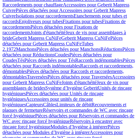
Raccordements pour chauffage
Accessoires pour Geberit Mapress
Cuivre
Pièces détachées pour Accessoires pour Geberit Mapress
Cuivre
Isolations pour raccordements
Etanchements pour tubes et
raccords
Enjoliveurs pour tubes
Fixations pour tubes
Fixations de
raccordements
Pièces détachées pour Fixations de
raccordements
Joints d'étanchéité
Jeux de vis pour assemblages à
bride
Geberit Mapress CuNiFe
Geberit Mapress CuNiFe
Pièces
détachées pour Geberit Mapress CuNiFe
Tubes
2.1972
Manchons
Pièces détachées pour Manchons
Réductions
Pièces
détachées pour Réductions
Coudes
Pièces détachées pour
Coudes
Tés
Pièces détachées pour Tés
Raccords indémontables
Pièces
détachées pour Raccords indémontables
Raccords et raccordements,
démontables
Pièces détachées pour Raccords et raccordements,
démontables
Traversées
Pièces détachées pour Traversées
Accessoires
pour Geberit Mapress CuNiFe
Joints d'étanchéité
Jeux de vis pour
assemblages de brides
Système d’hygiène Geberit
Unités de rinçage
hygiéniques
Pièces détachées pour Unités de rinçage
hygiéniques
Accessoires pour unités de rinçage
hygiéniques
Capteurs
Câbles
Limiteurs de débit
Recouvrements et
plaques de fermeture
Réservoirs et commandes de WC avec rinçage
forcé hygiénique
Pièces détachées pour Réservoirs et commandes de
WC avec rinçage forcé hygiénique
Réservoirs à encastrer avec
rinçage forcé hygiénique
Modules d’hygiène à intégrer
Pièces
détachées pour Modules d’hygiène à intégrer
Accessoires pour
réservoirs et commandes de WC avec rinçage forcé