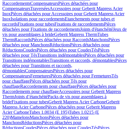
Raccordements
Compensateurs
Pièces détachées pour
Compensateurs
Traversées
Accessoires pour Geberit Mapress Acier
Inox
Pièces détachées pour Accessoires pour Geberit Mapress Acier
Inox
Isolations pour raccordements
Etanchements pour tubes et
raccords
Fixations pour tubes
Fixations de raccordements
Pièces
détachées pour Fixations de raccordements
Joints d'étanchéité
Jeux de
vis pour assemblages à bride
Geberit Mapress Therm
Tubes
Therm
Raccords
Pièces détachées pour Raccords
Manchons
Pièces
détachées pour Manchons
Réductions
Pièces détachées pour
Réductions
Coudes
Pièces détachées pour Coudes
Tés
Pièces
détachées pour Tés
Transitions indémontables
Pièces détachées pour
Transitions indémontables
Transitions et raccords, démontables
Pièces
détachées pour Transitions et raccords,
démontables
Compensateurs
Pièces détachées pour
Compensateurs
Fermetures
Pièces détachées pour Fermetures
Tés
pour chauffage
Pièces détachées pour Tés pour
chauffage
Raccordements pour chauffage
Pièces détachées pour
Raccordements pour chauffage
Accessoires pour Geberit Mapress
Therm
Joints d’étanchéité
Packs de vis pour assemblages à
bride
Fixations pour tubes
Geberit Mapress Acier Carbone
Geberit
Mapress Acier Carbone
Pièces détachées pour Geberit Mapress
Acier Carbone
Tubes 1.0034 (E 195)
Tubes 1.0215 (E
220)
Mamelons
Manchons
Pièces détachées pour
Manchons
Réductions
Pièces détachées pour
Réductions
Coudes
Pièces détachées pour Coudes
Tés
Pièces