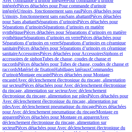
Avec commande d'urinoir intégrée
Pour commande d'urinoir
intégrée
Pièces détachées pour Pour commande d'urinoir
intégrée
Urinoirs, fonctionnement sans eau
Pièces détachées pour
Urinoirs, fonctionnement sans eau
Sans abattant
Pièces détachées
pour Sans abattant
Séparations d’urinoirs
Pièces détachées pour
Séparations d’urinoirs
Séparations d’urinoirs en matière
synthétique
Pièces détachées pour Séparations d’urinoirs en matière
synthétique
Séparations d’urinoirs en verre
Pièces détachées pour
Séparations d’urinoirs en verre
Séparations d’urinoirs en céramique
sanitaire
Pièces détachées pour Séparations d’urinoirs en céramique
sanitaire
Accessoires
Pièces détachées pour Accessoires
Siphons et
accessoires de siphon
Tubes de chasse, coudes de chasse et
raccords
Pièces détachées pour Tubes de chasse, coudes de chasse et
raccords
Matériel de fixation
Habillages latéraux
Commandes
dʼurinoir
Montage encastré
Pièces détachées pour Montage
encastré
Avec déclenchement électronique du rinçage, alimentation
sur secteur
Pièces détachées pour Avec déclenchement électronique
du rinçage, alimentation sur secteur
Avec déclenchement
électronique du rinçage, alimentation par piles
Pièces détachées pour
Avec déclenchement électronique du rinçage, alimentation par
piles
Avec déclenchement pneumatique du rinçage
Pièces détachées
pour Avec déclenchement pneumatique du rinçage
Montage en
apparent
Pièces détachées pour Montage en apparent
Avec
déclenchement électronique du rinçage, alimentation sur
secteur
Pièces détachées pour Avec déclenchement électronique du