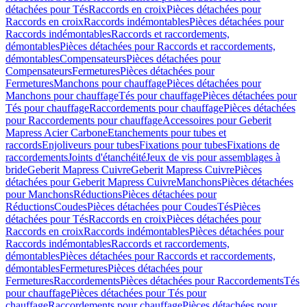
détachées pour Tés
Raccords en croix
Pièces détachées pour
Raccords en croix
Raccords indémontables
Pièces détachées pour
Raccords indémontables
Raccords et raccordements,
démontables
Pièces détachées pour Raccords et raccordements,
démontables
Compensateurs
Pièces détachées pour
Compensateurs
Fermetures
Pièces détachées pour
Fermetures
Manchons pour chauffage
Pièces détachées pour
Manchons pour chauffage
Tés pour chauffage
Pièces détachées pour
Tés pour chauffage
Raccordements pour chauffage
Pièces détachées
pour Raccordements pour chauffage
Accessoires pour Geberit
Mapress Acier Carbone
Etanchements pour tubes et
raccords
Enjoliveurs pour tubes
Fixations pour tubes
Fixations de
raccordements
Joints d'étanchéité
Jeux de vis pour assemblages à
bride
Geberit Mapress Cuivre
Geberit Mapress Cuivre
Pièces
détachées pour Geberit Mapress Cuivre
Manchons
Pièces détachées
pour Manchons
Réductions
Pièces détachées pour
Réductions
Coudes
Pièces détachées pour Coudes
Tés
Pièces
détachées pour Tés
Raccords en croix
Pièces détachées pour
Raccords en croix
Raccords indémontables
Pièces détachées pour
Raccords indémontables
Raccords et raccordements,
démontables
Pièces détachées pour Raccords et raccordements,
démontables
Fermetures
Pièces détachées pour
Fermetures
Raccordements
Pièces détachées pour Raccordements
Tés
pour chauffage
Pièces détachées pour Tés pour
chauffage
Raccordements pour chauffage
Pièces détachées pour