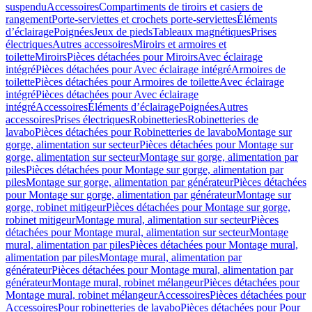
suspendu
Accessoires
Compartiments de tiroirs et casiers de
rangement
Porte-serviettes et crochets porte-serviettes
Éléments
d’éclairage
Poignées
Jeux de pieds
Tableaux magnétiques
Prises
électriques
Autres accessoires
Miroirs et armoires et
toilette
Miroirs
Pièces détachées pour Miroirs
Avec éclairage
intégré
Pièces détachées pour Avec éclairage intégré
Armoires de
toilette
Pièces détachées pour Armoires de toilette
Avec éclairage
intégré
Pièces détachées pour Avec éclairage
intégré
Accessoires
Éléments d’éclairage
Poignées
Autres
accessoires
Prises électriques
Robinetteries
Robinetteries de
lavabo
Pièces détachées pour Robinetteries de lavabo
Montage sur
gorge, alimentation sur secteur
Pièces détachées pour Montage sur
gorge, alimentation sur secteur
Montage sur gorge, alimentation par
piles
Pièces détachées pour Montage sur gorge, alimentation par
piles
Montage sur gorge, alimentation par générateur
Pièces détachées
pour Montage sur gorge, alimentation par générateur
Montage sur
gorge, robinet mitigeur
Pièces détachées pour Montage sur gorge,
robinet mitigeur
Montage mural, alimentation sur secteur
Pièces
détachées pour Montage mural, alimentation sur secteur
Montage
mural, alimentation par piles
Pièces détachées pour Montage mural,
alimentation par piles
Montage mural, alimentation par
générateur
Pièces détachées pour Montage mural, alimentation par
générateur
Montage mural, robinet mélangeur
Pièces détachées pour
Montage mural, robinet mélangeur
Accessoires
Pièces détachées pour
Accessoires
Pour robinetteries de lavabo
Pièces détachées pour Pour