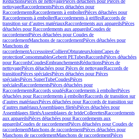
Réductions
Pièces de nettoyage
Pièces détachées pour Pièces de
nettoyage
Raccordements
Pièces détachées pour
Raccordements
Raccordements à emboîter
Pièces détachées pour
Raccordements à emboîter
Raccordements à griffes
Raccords de
transition sur d’autres matériaux
Raccordements aux appareils
Pièces
détachées pour Raccordements aux appareils
Coudes de
raccordement
Pièces détachées pour Coudes de
raccordement
Manchons de raccordement
Pièces détachées pour
Manchons de
raccordement
Accessoires
Colliers
Obturateurs
Joints
Capes de
protection
Consommables
Geberit PE
Tubes
Raccords
Pièces détachées
pour Raccords
Coudes
Embranchements
Réductions
Pièces de
nettoyage
Pièces détachées pour Pièces de nettoyage
Raccords de
transition
Pièces spéciales
Pièces détachées pour Pièces
spéciales
Pièces SuperTube
Coudes
Pièces
spéciales
Raccordements
Pièces détachées pour
Raccordements
Raccords soudés
Raccordements à emboîter
Pièces
détachées pour Raccordements à emboîter
Raccords de transition sur
d’autres matériaux
Pièces détachées pour Raccords de transition sur
d’autres matériaux
Assemblages filetés
Pièces détachées pour
Assemblages filetés
Assemblages de bride
Collerettes
Raccordements
aux appareils
Pièces détachées pour Raccordements aux
appareils
Coudes de raccordement
Pièces détachées pour Coudes de
raccordement
Manchons de raccordement
Pièces détachées pour
Manchons de raccordement
Manchons de raccordement
Pièces