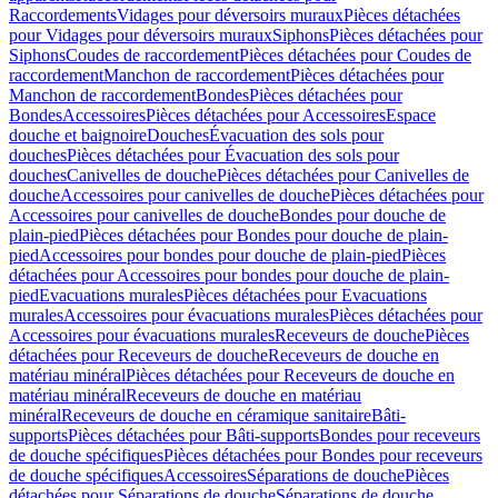
Raccordements
Vidages pour déversoirs muraux
Pièces détachées
pour Vidages pour déversoirs muraux
Siphons
Pièces détachées pour
Siphons
Coudes de raccordement
Pièces détachées pour Coudes de
raccordement
Manchon de raccordement
Pièces détachées pour
Manchon de raccordement
Bondes
Pièces détachées pour
Bondes
Accessoires
Pièces détachées pour Accessoires
Espace
douche et baignoire
Douches
Évacuation des sols pour
douches
Pièces détachées pour Évacuation des sols pour
douches
Canivelles de douche
Pièces détachées pour Canivelles de
douche
Accessoires pour canivelles de douche
Pièces détachées pour
Accessoires pour canivelles de douche
Bondes pour douche de
plain-pied
Pièces détachées pour Bondes pour douche de plain-
pied
Accessoires pour bondes pour douche de plain-pied
Pièces
détachées pour Accessoires pour bondes pour douche de plain-
pied
Evacuations murales
Pièces détachées pour Evacuations
murales
Accessoires pour évacuations murales
Pièces détachées pour
Accessoires pour évacuations murales
Receveurs de douche
Pièces
détachées pour Receveurs de douche
Receveurs de douche en
matériau minéral
Pièces détachées pour Receveurs de douche en
matériau minéral
Receveurs de douche en matériau
minéral
Receveurs de douche en céramique sanitaire
Bâti-
supports
Pièces détachées pour Bâti-supports
Bondes pour receveurs
de douche spécifiques
Pièces détachées pour Bondes pour receveurs
de douche spécifiques
Accessoires
Séparations de douche
Pièces
détachées pour Séparations de douche
Séparations de douche