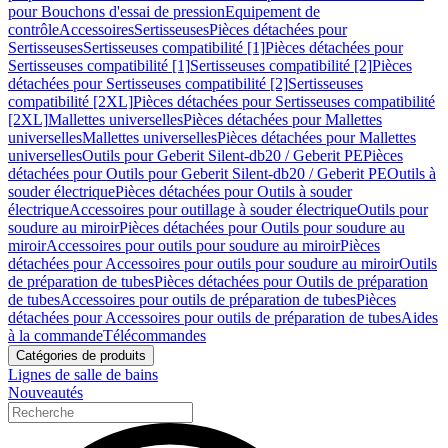
pour Bouchons d'essai de pression
Equipement de
contrôle
Accessoires
Sertisseuses
Pièces détachées pour
Sertisseuses
Sertisseuses compatibilité [1]
Pièces détachées pour
Sertisseuses compatibilité [1]
Sertisseuses compatibilité [2]
Pièces
détachées pour Sertisseuses compatibilité [2]
Sertisseuses
compatibilité [2XL]
Pièces détachées pour Sertisseuses compatibilité
[2XL]
Mallettes universelles
Pièces détachées pour Mallettes
universelles
Mallettes universelles
Pièces détachées pour Mallettes
universelles
Outils pour Geberit Silent-db20 / Geberit PE
Pièces
détachées pour Outils pour Geberit Silent-db20 / Geberit PE
Outils à
souder électrique
Pièces détachées pour Outils à souder
électrique
Accessoires pour outillage à souder électrique
Outils pour
soudure au miroir
Pièces détachées pour Outils pour soudure au
miroir
Accessoires pour outils pour soudure au miroir
Pièces
détachées pour Accessoires pour outils pour soudure au miroir
Outils
de préparation de tubes
Pièces détachées pour Outils de préparation
de tubes
Accessoires pour outils de préparation de tubes
Pièces
détachées pour Accessoires pour outils de préparation de tubes
Aides
à la commande
Télécommandes
Catégories de produits
Lignes de salle de bains
Nouveautés