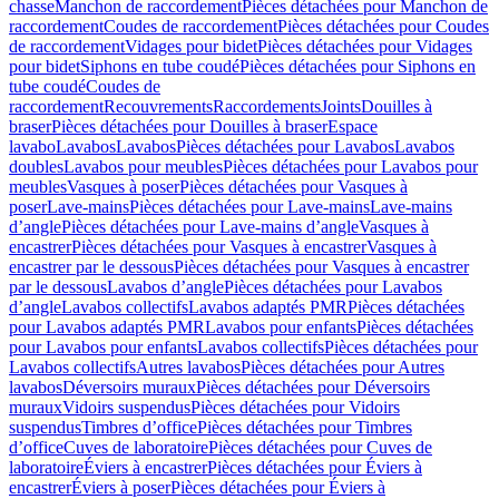
chasse
Manchon de raccordement
Pièces détachées pour Manchon de
raccordement
Coudes de raccordement
Pièces détachées pour Coudes
de raccordement
Vidages pour bidet
Pièces détachées pour Vidages
pour bidet
Siphons en tube coudé
Pièces détachées pour Siphons en
tube coudé
Coudes de
raccordement
Recouvrements
Raccordements
Joints
Douilles à
braser
Pièces détachées pour Douilles à braser
Espace
lavabo
Lavabos
Lavabos
Pièces détachées pour Lavabos
Lavabos
doubles
Lavabos pour meubles
Pièces détachées pour Lavabos pour
meubles
Vasques à poser
Pièces détachées pour Vasques à
poser
Lave-mains
Pièces détachées pour Lave-mains
Lave-mains
d’angle
Pièces détachées pour Lave-mains d’angle
Vasques à
encastrer
Pièces détachées pour Vasques à encastrer
Vasques à
encastrer par le dessous
Pièces détachées pour Vasques à encastrer
par le dessous
Lavabos d’angle
Pièces détachées pour Lavabos
d’angle
Lavabos collectifs
Lavabos adaptés PMR
Pièces détachées
pour Lavabos adaptés PMR
Lavabos pour enfants
Pièces détachées
pour Lavabos pour enfants
Lavabos collectifs
Pièces détachées pour
Lavabos collectifs
Autres lavabos
Pièces détachées pour Autres
lavabos
Déversoirs muraux
Pièces détachées pour Déversoirs
muraux
Vidoirs suspendus
Pièces détachées pour Vidoirs
suspendus
Timbres dʼoffice
Pièces détachées pour Timbres
dʼoffice
Cuves de laboratoire
Pièces détachées pour Cuves de
laboratoire
Éviers à encastrer
Pièces détachées pour Éviers à
encastrer
Éviers à poser
Pièces détachées pour Éviers à