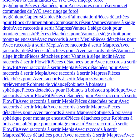
hygiénique
Pièces détachées pour Accessoires pour réservoirs et
commandes de WC avec rinçage forcé
hygiénique
Capteurs
Câbles
Blocs d’alimentation
Pièces détachées
pour Blocs d’alimentation
Composants réseau
Vannes
Vannes à siège
droit
Avec raccords à sertir Mapress
Vannes à siège droit pour
montage encastré
Pièces détachées pour Vannes à siège droit pour
montage encastré
Avec raccords à sertir Mepla
Pièces détachées pour
Avec raccords à sertir Mepla
Avec raccords à sertir Mapress
Avec
raccords filetés
Pièces détachées pour Avec raccords filetés
Vannes à
siège incliné
Pièces détachées pour Vannes à siège incliné
Avec
raccords à sertir FlowFit
Pièces détachées pour Avec raccords à sertir
FlowFit
Avec raccords à sertir Mepla
Pièces détachées pour Avec
raccords à sertir Mepla
Avec raccords à sertir Mapress
Pièces
détachées pour Avec raccords à sertir Mapress
Vannes de
prélèvement
Robinets de vidange
Robinets à boisseau
sphérique
Pièces détachées pour Robinets à boisseau sphérique
Avec
raccords à sertir FlowFit
Pièces détachées pour Avec raccords à sertir
FlowFit
Avec raccords à sertir Mepla
Pièces détachées pour Avec
raccords à sertir Mepla
Avec raccords à sertir Mapress
Pièces
détachées pour Avec raccords à sertir Mapress
Robinets à boisseau
sphérique pour montage encastré
Pièces détachées pour Robinets à
boisseau sphérique pour montage encastré
Avec raccords à sertir
FlowFit
Avec raccords à sertir Mepla
Avec raccords à sertir
Mapress
Pièces détachées pour Avec raccords à sertir Mapress
Avec