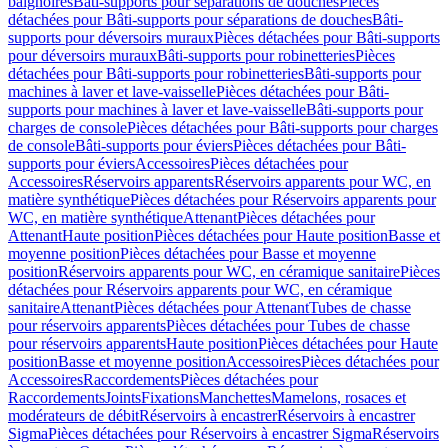
baignoires
Bâti-supports pour séparations de douches
Pièces
détachées pour Bâti-supports pour séparations de douches
Bâti-
supports pour déversoirs muraux
Pièces détachées pour Bâti-supports
pour déversoirs muraux
Bâti-supports pour robinetteries
Pièces
détachées pour Bâti-supports pour robinetteries
Bâti-supports pour
machines à laver et lave-vaisselle
Pièces détachées pour Bâti-
supports pour machines à laver et lave-vaisselle
Bâti-supports pour
charges de console
Pièces détachées pour Bâti-supports pour charges
de console
Bâti-supports pour éviers
Pièces détachées pour Bâti-
supports pour éviers
Accessoires
Pièces détachées pour
Accessoires
Réservoirs apparents
Réservoirs apparents pour WC, en
matière synthétique
Pièces détachées pour Réservoirs apparents pour
WC, en matière synthétique
Attenant
Pièces détachées pour
Attenant
Haute position
Pièces détachées pour Haute position
Basse et
moyenne position
Pièces détachées pour Basse et moyenne
position
Réservoirs apparents pour WC, en céramique sanitaire
Pièces
détachées pour Réservoirs apparents pour WC, en céramique
sanitaire
Attenant
Pièces détachées pour Attenant
Tubes de chasse
pour réservoirs apparents
Pièces détachées pour Tubes de chasse
pour réservoirs apparents
Haute position
Pièces détachées pour Haute
position
Basse et moyenne position
Accessoires
Pièces détachées pour
Accessoires
Raccordements
Pièces détachées pour
Raccordements
Joints
Fixations
Manchettes
Mamelons, rosaces et
modérateurs de débit
Réservoirs à encastrer
Réservoirs à encastrer
Sigma
Pièces détachées pour Réservoirs à encastrer Sigma
Réservoirs