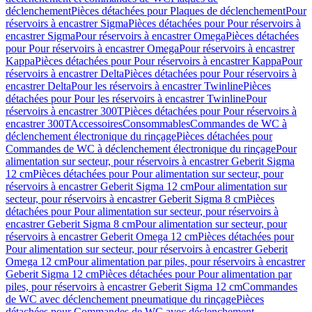
déclenchement
Pièces détachées pour Plaques de déclenchement
Pour
réservoirs à encastrer Sigma
Pièces détachées pour Pour réservoirs à
encastrer Sigma
Pour réservoirs à encastrer Omega
Pièces détachées
pour Pour réservoirs à encastrer Omega
Pour réservoirs à encastrer
Kappa
Pièces détachées pour Pour réservoirs à encastrer Kappa
Pour
réservoirs à encastrer Delta
Pièces détachées pour Pour réservoirs à
encastrer Delta
Pour les réservoirs à encastrer Twinline
Pièces
détachées pour Pour les réservoirs à encastrer Twinline
Pour
réservoirs à encastrer 300T
Pièces détachées pour Pour réservoirs à
encastrer 300T
Accessoires
Consommables
Commandes de WC à
déclenchement électronique du rinçage
Pièces détachées pour
Commandes de WC à déclenchement électronique du rinçage
Pour
alimentation sur secteur, pour réservoirs à encastrer Geberit Sigma
12 cm
Pièces détachées pour Pour alimentation sur secteur, pour
réservoirs à encastrer Geberit Sigma 12 cm
Pour alimentation sur
secteur, pour réservoirs à encastrer Geberit Sigma 8 cm
Pièces
détachées pour Pour alimentation sur secteur, pour réservoirs à
encastrer Geberit Sigma 8 cm
Pour alimentation sur secteur, pour
réservoirs à encastrer Geberit Omega 12 cm
Pièces détachées pour
Pour alimentation sur secteur, pour réservoirs à encastrer Geberit
Omega 12 cm
Pour alimentation par piles, pour réservoirs à encastrer
Geberit Sigma 12 cm
Pièces détachées pour Pour alimentation par
piles, pour réservoirs à encastrer Geberit Sigma 12 cm
Commandes
de WC avec déclenchement pneumatique du rinçage
Pièces
détachées pour Commandes de WC avec déclenchement