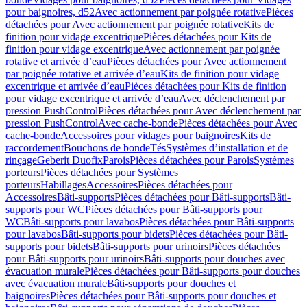
pour baignoires, d52
Avec actionnement par poignée rotative
Pièces
détachées pour Avec actionnement par poignée rotative
Kits de
finition pour vidage excentrique
Pièces détachées pour Kits de
finition pour vidage excentrique
Avec actionnement par poignée
rotative et arrivée d’eau
Pièces détachées pour Avec actionnement
par poignée rotative et arrivée d’eau
Kits de finition pour vidage
excentrique et arrivée d’eau
Pièces détachées pour Kits de finition
pour vidage excentrique et arrivée d’eau
Avec déclenchement par
pression PushControl
Pièces détachées pour Avec déclenchement par
pression PushControl
Avec cache-bonde
Pièces détachées pour Avec
cache-bonde
Accessoires pour vidages pour baignoires
Kits de
raccordement
Bouchons de bonde
Tés
Systèmes d’installation et de
rinçage
Geberit Duofix
Parois
Pièces détachées pour Parois
Systèmes
porteurs
Pièces détachées pour Systèmes
porteurs
Habillages
Accessoires
Pièces détachées pour
Accessoires
Bâti-supports
Pièces détachées pour Bâti-supports
Bâti-
supports pour WC
Pièces détachées pour Bâti-supports pour
WC
Bâti-supports pour lavabos
Pièces détachées pour Bâti-supports
pour lavabos
Bâti-supports pour bidets
Pièces détachées pour Bâti-
supports pour bidets
Bâti-supports pour urinoirs
Pièces détachées
pour Bâti-supports pour urinoirs
Bâti-supports pour douches avec
évacuation murale
Pièces détachées pour Bâti-supports pour douches
avec évacuation murale
Bâti-supports pour douches et
baignoires
Pièces détachées pour Bâti-supports pour douches et