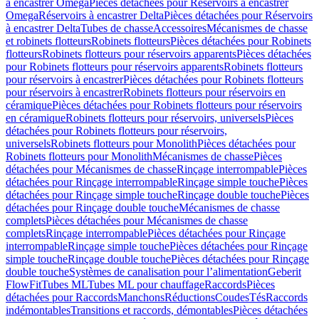
à encastrer Omega
Pièces détachées pour Réservoirs à encastrer
Omega
Réservoirs à encastrer Delta
Pièces détachées pour Réservoirs
à encastrer Delta
Tubes de chasse
Accessoires
Mécanismes de chasse
et robinets flotteurs
Robinets flotteurs
Pièces détachées pour Robinets
flotteurs
Robinets flotteurs pour réservoirs apparents
Pièces détachées
pour Robinets flotteurs pour réservoirs apparents
Robinets flotteurs
pour réservoirs à encastrer
Pièces détachées pour Robinets flotteurs
pour réservoirs à encastrer
Robinets flotteurs pour réservoirs en
céramique
Pièces détachées pour Robinets flotteurs pour réservoirs
en céramique
Robinets flotteurs pour réservoirs, universels
Pièces
détachées pour Robinets flotteurs pour réservoirs,
universels
Robinets flotteurs pour Monolith
Pièces détachées pour
Robinets flotteurs pour Monolith
Mécanismes de chasse
Pièces
détachées pour Mécanismes de chasse
Rinçage interrompable
Pièces
détachées pour Rinçage interrompable
Rinçage simple touche
Pièces
détachées pour Rinçage simple touche
Rinçage double touche
Pièces
détachées pour Rinçage double touche
Mécanismes de chasse
complets
Pièces détachées pour Mécanismes de chasse
complets
Rinçage interrompable
Pièces détachées pour Rinçage
interrompable
Rinçage simple touche
Pièces détachées pour Rinçage
simple touche
Rinçage double touche
Pièces détachées pour Rinçage
double touche
Systèmes de canalisation pour l’alimentation
Geberit
FlowFit
Tubes ML
Tubes ML pour chauffage
Raccords
Pièces
détachées pour Raccords
Manchons
Réductions
Coudes
Tés
Raccords
indémontables
Transitions et raccords, démontables
Pièces détachées