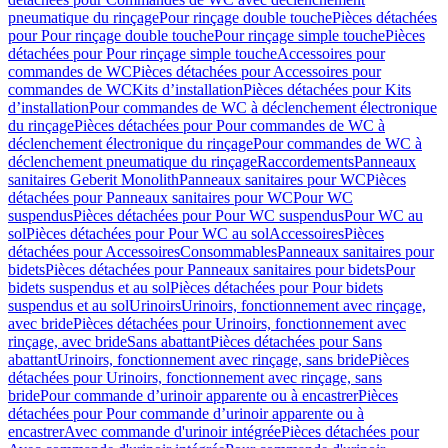
pneumatique du rinçage
Pour rinçage double touche
Pièces détachées
pour Pour rinçage double touche
Pour rinçage simple touche
Pièces
détachées pour Pour rinçage simple touche
Accessoires pour
commandes de WC
Pièces détachées pour Accessoires pour
commandes de WC
Kits d’installation
Pièces détachées pour Kits
d’installation
Pour commandes de WC à déclenchement électronique
du rinçage
Pièces détachées pour Pour commandes de WC à
déclenchement électronique du rinçage
Pour commandes de WC à
déclenchement pneumatique du rinçage
Raccordements
Panneaux
sanitaires Geberit Monolith
Panneaux sanitaires pour WC
Pièces
détachées pour Panneaux sanitaires pour WC
Pour WC
suspendus
Pièces détachées pour Pour WC suspendus
Pour WC au
sol
Pièces détachées pour Pour WC au sol
Accessoires
Pièces
détachées pour Accessoires
Consommables
Panneaux sanitaires pour
bidets
Pièces détachées pour Panneaux sanitaires pour bidets
Pour
bidets suspendus et au sol
Pièces détachées pour Pour bidets
suspendus et au sol
Urinoirs
Urinoirs, fonctionnement avec rinçage,
avec bride
Pièces détachées pour Urinoirs, fonctionnement avec
rinçage, avec bride
Sans abattant
Pièces détachées pour Sans
abattant
Urinoirs, fonctionnement avec rinçage, sans bride
Pièces
détachées pour Urinoirs, fonctionnement avec rinçage, sans
bride
Pour commande d’urinoir apparente ou à encastrer
Pièces
détachées pour Pour commande d’urinoir apparente ou à
encastrer
Avec commande d'urinoir intégrée
Pièces détachées pour