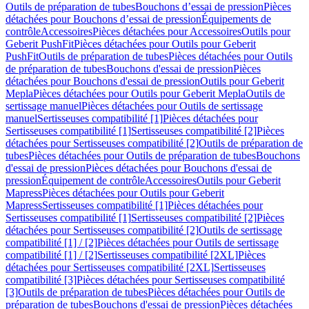
Outils de préparation de tubes
Bouchons d’essai de pression
Pièces
détachées pour Bouchons d’essai de pression
Équipements de
contrôle
Accessoires
Pièces détachées pour Accessoires
Outils pour
Geberit PushFit
Pièces détachées pour Outils pour Geberit
PushFit
Outils de préparation de tubes
Pièces détachées pour Outils
de préparation de tubes
Bouchons d'essai de pression
Pièces
détachées pour Bouchons d'essai de pression
Outils pour Geberit
Mepla
Pièces détachées pour Outils pour Geberit Mepla
Outils de
sertissage manuel
Pièces détachées pour Outils de sertissage
manuel
Sertisseuses compatibilité [1]
Pièces détachées pour
Sertisseuses compatibilité [1]
Sertisseuses compatibilité [2]
Pièces
détachées pour Sertisseuses compatibilité [2]
Outils de préparation de
tubes
Pièces détachées pour Outils de préparation de tubes
Bouchons
d'essai de pression
Pièces détachées pour Bouchons d'essai de
pression
Équipement de contrôle
Accessoires
Outils pour Geberit
Mapress
Pièces détachées pour Outils pour Geberit
Mapress
Sertisseuses compatibilité [1]
Pièces détachées pour
Sertisseuses compatibilité [1]
Sertisseuses compatibilité [2]
Pièces
détachées pour Sertisseuses compatibilité [2]
Outils de sertissage
compatibilité [1] / [2]
Pièces détachées pour Outils de sertissage
compatibilité [1] / [2]
Sertisseuses compatibilité [2XL]
Pièces
détachées pour Sertisseuses compatibilité [2XL]
Sertisseuses
compatibilité [3]
Pièces détachées pour Sertisseuses compatibilité
[3]
Outils de préparation de tubes
Pièces détachées pour Outils de
préparation de tubes
Bouchons d'essai de pression
Pièces détachées