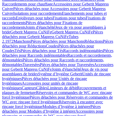
Raccordements pour chauffage
Accessoires pour Geberit Mapress
Cuivre
Pièces détachées pour Accessoires pour Geberit Mapress
Cuivre
Isolations pour raccordements
Etanchements pour tubes et
raccords
Enjoliveurs pour tubes
Fixations pour tubes
Fixations de
raccordements
Pièces détachées pour Fixations de
raccordements
Joints d'étanchéité
Jeux de vis pour assemblages à
bride
Geberit Mapress CuNiFe
Geberit Mapress CuNiFe
Pièces
détachées pour Geberit Mapress CuNiFe
Tubes
2.1972
Manchons
Pièces détachées pour Manchons
Réductions
Pièces
détachées pour Réductions
Coudes
Pièces détachées pour
Coudes
Tés
Pièces détachées pour Tés
Raccords indémontables
Pièces
détachées pour Raccords indémontables
Raccords et raccordements,
démontables
Pièces détachées pour Raccords et raccordements,
démontables
Traversées
Pièces détachées pour Traversées
Accessoires
pour Geberit Mapress CuNiFe
Joints d'étanchéité
Jeux de vis pour
assemblages de brides
Système d’hygiène Geberit
Unités de rinçage
hygiéniques
Pièces détachées pour Unités de rinçage
hygiéniques
Accessoires pour unités de rinçage
hygiéniques
Capteurs
Câbles
Limiteurs de débit
Recouvrements et
plaques de fermeture
Réservoirs et commandes de WC avec rinçage
forcé hygiénique
Pièces détachées pour Réservoirs et commandes de
WC avec rinçage forcé hygiénique
Réservoirs à encastrer avec
rinçage forcé hygiénique
Modules d’hygiène à intégrer
Pièces
détachées pour Modules d’hygiène à intégrer
Accessoires pour
réservoirs et commandes de WC avec rinçage forcé