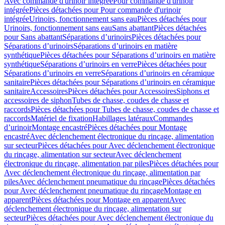
Avec commande d'urinoir intégrée
Pour commande d'urinoir
intégrée
Pièces détachées pour Pour commande d'urinoir
intégrée
Urinoirs, fonctionnement sans eau
Pièces détachées pour
Urinoirs, fonctionnement sans eau
Sans abattant
Pièces détachées
pour Sans abattant
Séparations d’urinoirs
Pièces détachées pour
Séparations d’urinoirs
Séparations d’urinoirs en matière
synthétique
Pièces détachées pour Séparations d’urinoirs en matière
synthétique
Séparations d’urinoirs en verre
Pièces détachées pour
Séparations d’urinoirs en verre
Séparations d’urinoirs en céramique
sanitaire
Pièces détachées pour Séparations d’urinoirs en céramique
sanitaire
Accessoires
Pièces détachées pour Accessoires
Siphons et
accessoires de siphon
Tubes de chasse, coudes de chasse et
raccords
Pièces détachées pour Tubes de chasse, coudes de chasse et
raccords
Matériel de fixation
Habillages latéraux
Commandes
dʼurinoir
Montage encastré
Pièces détachées pour Montage
encastré
Avec déclenchement électronique du rinçage, alimentation
sur secteur
Pièces détachées pour Avec déclenchement électronique
du rinçage, alimentation sur secteur
Avec déclenchement
électronique du rinçage, alimentation par piles
Pièces détachées pour
Avec déclenchement électronique du rinçage, alimentation par
piles
Avec déclenchement pneumatique du rinçage
Pièces détachées
pour Avec déclenchement pneumatique du rinçage
Montage en
apparent
Pièces détachées pour Montage en apparent
Avec
déclenchement électronique du rinçage, alimentation sur
secteur
Pièces détachées pour Avec déclenchement électronique du