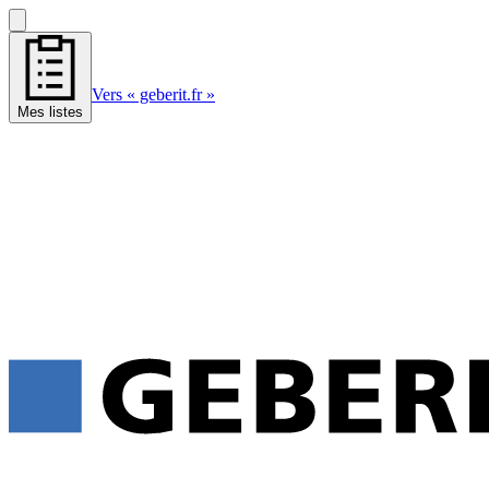
Vers « geberit.fr »
Mes listes