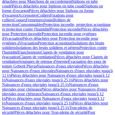
détachées pour Manchons de raccordement
Siphons en tube
coudé
Pièces détachées pour Siphons en tube coudé
Siphons en
forme d'escargot
Pièces détachées pour Siphons en forme
d'escargot
Accessoires
Colliers
Fixations pour
colliers
Coques
Fermetures
Joints
Boîtiers de
protection
Consommables
Protection incendie, protection acoustique
et protection contre l'humidité
Protection incendie
Pièces détachées
pour Protection incendie
Protection incendie pour systèmes
d'évacuation
Pièces détachées pour Protection incendie pour
systèmes d'évacuation
Protection acoustique
Isolations des bruits
solidiens
Isolations des bruits solidiens et aériens
Protection contre
l'humidité
Etanchements
Clapets de ventilation pour
évacuation
Clapets de ventilation
Pièces détachées pour Clapets de
ventilation
Soupapes de retenue d'énergie
Évacuation des eaux de
toiture Geberit Pluvia
Naissances d'eaux pluviales
Pièces détachées
pour Naissances d'eaux pluviales
Naissances d'eaux pluviales jusqu'à
12 l/s
Pièces détachées pour Naissances d'eaux pluviales jusqu'à 12
l/s
Naissances d'eaux pluviales jusqu'à 25 l/s
Pièces détachées pour
Naissances d'eaux pluviales jusqu'à 25 l/s
Naissances d'eaux
pluviales pour chéneaux
Pièces détachées pour Naissances d'eaux
pluviales pour chéneaux
Naissances d'eaux pluviales jusqu'à 12
l/s
Pièces détachées pour Naissances d'eaux pluviales jusqu'à 12
l/s
Naissances d'eaux pluviales jusqu'à 25 l/s
Pièces détachées pour
Naissances d'eaux pluviales jusqu'à 25 l/s
Trop-pleins de
sécurité
Pièces détachées pour Trop-pleins de sécurité
Pour