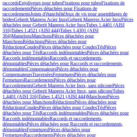
raccords
Enjoliveurs pour tubes
Fixations pour tubes
Fixations de
raccordements
Pièces détachées pour Fixations de
raccordements
Joints d'étanchéité
Jeux de vis pour assemblages de
brides
Geberit Mapress Acier Inox
Geberit Mapress Acier Inox
Pièces
détachées pour Geberit Mapress Acier Inox
Tubes 1.4401 (AISI
316)
Tubes 1.4521 (AISI 444)
Tubes 1.4301 (AISI
304)
Mamelons
Manchons
Pièces détachées pour
Manchons
Réductions
Pièces détachées pour
Réductions
Coudes
Pièces détachées pour Coudes
Tés
Pièces
détachées pour Tés
Raccords indémontables
Pièces détachées pour
Raccords indémontables
Raccords et raccordements,
démontables
Pièces détachées pour Raccords et raccordements,
démontables
Compensateurs
Pièces détachées pour
Compensateurs
Traversées
Fermetures
Pièces détachées pour
Fermetures
Raccordements
Pièces détachées pour
Raccordements
Geberit Mapress Acier Inox, sans silicone
Pièces
détachées pour Geberit Mapress Acier Inox, sans silicone
Tubes
1.4401 (AISI 316)
Tubes 1.4521 (AISI 444)
Manchons
Pièces
détachées pour Manchons
Réductions
Pièces détachées pour
Réductions
Coudes
Pièces détachées pour Coudes
Tés
Pièces
détachées pour Tés
Raccords indémontables
Pièces détachées pour
Raccords indémontables
Raccords et raccordements,
démontables
Pièces détachées pour Raccords et raccordements,
démontables
Fermetures
Pièces détachées pour
Fermetures
Raccordements
Pièces détachées pour