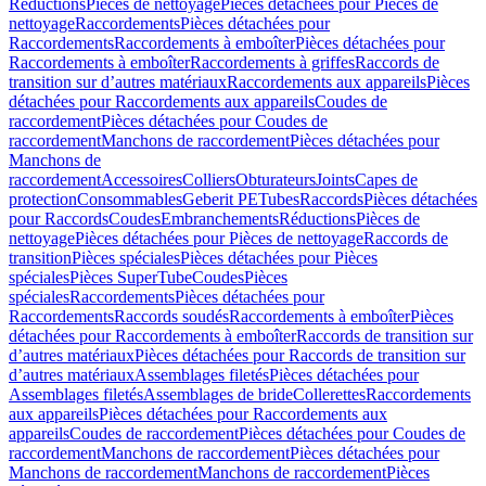
Réductions
Pièces de nettoyage
Pièces détachées pour Pièces de
nettoyage
Raccordements
Pièces détachées pour
Raccordements
Raccordements à emboîter
Pièces détachées pour
Raccordements à emboîter
Raccordements à griffes
Raccords de
transition sur d’autres matériaux
Raccordements aux appareils
Pièces
détachées pour Raccordements aux appareils
Coudes de
raccordement
Pièces détachées pour Coudes de
raccordement
Manchons de raccordement
Pièces détachées pour
Manchons de
raccordement
Accessoires
Colliers
Obturateurs
Joints
Capes de
protection
Consommables
Geberit PE
Tubes
Raccords
Pièces détachées
pour Raccords
Coudes
Embranchements
Réductions
Pièces de
nettoyage
Pièces détachées pour Pièces de nettoyage
Raccords de
transition
Pièces spéciales
Pièces détachées pour Pièces
spéciales
Pièces SuperTube
Coudes
Pièces
spéciales
Raccordements
Pièces détachées pour
Raccordements
Raccords soudés
Raccordements à emboîter
Pièces
détachées pour Raccordements à emboîter
Raccords de transition sur
d’autres matériaux
Pièces détachées pour Raccords de transition sur
d’autres matériaux
Assemblages filetés
Pièces détachées pour
Assemblages filetés
Assemblages de bride
Collerettes
Raccordements
aux appareils
Pièces détachées pour Raccordements aux
appareils
Coudes de raccordement
Pièces détachées pour Coudes de
raccordement
Manchons de raccordement
Pièces détachées pour
Manchons de raccordement
Manchons de raccordement
Pièces