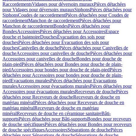
Raccordements
Vidages pour déversoirs muraux
Pièces détachées
pour Vidages pour déversoirs muraux
Siphons
Pièces détachées pour
Siphons
Coudes de raccordement
Pièces détachées pour Coudes de
raccordement
Manchon de raccordement
Pièces détachées pour
Manchon de raccordement
Bondes
Pièces détachées pour
Bondes
Accessoires
Pièces détachées pour Accessoires
Espace
douche et baignoire
Douches
Évacuation des sols pour
douches
Pièces détachées pour Évacuation des sols pour
douches
Canivelles de douche
Pièces détachées pour Canivelles de
douche
Accessoires pour canivelles de douche
Pièces détachées pour
Accessoires pour canivelles de douche
Bondes pour douche de
plain-pied
Pièces détachées pour Bondes pour douche de plain-
pied
Accessoires pour bondes pour douche de plain-pied
Pièces
détachées pour Accessoires pour bondes pour douche de plain-
pied
Evacuations murales
Pièces détachées pour Evacuations
murales
Accessoires pour évacuations murales
Pièces détachées pour
Accessoires pour évacuations murales
Receveurs de douche
Pièces
détachées pour Receveurs de douche
Receveurs de douche en
matériau minéral
Pièces détachées pour Receveurs de douche en
matériau minéral
Receveurs de douche en matériau
minéral
Receveurs de douche en céramique sanitaire
Bâti-
supports
Pièces détachées pour Bâti-supports
Bondes pour receveurs
de douche spécifiques
Pièces détachées pour Bondes pour receveurs
de douche spécifiques
Accessoires
Séparations de douche
Pièces
détachées pour Séparations de douche
Séparations de douche