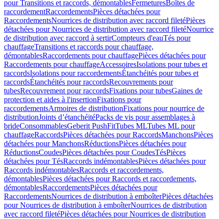
pour Transitions et raccords, démontables
Fermetures
Boîtes de
raccordement
Raccordements
Pièces détachées pour
Raccordements
Nourrices de distribution avec raccord fileté
Pièces
détachées pour Nourrices de distribution avec raccord fileté
Nourrice
de distribution avec raccord à sertir
Compteurs d'eau
Tés pour
chauffage
Transitions et raccords pour chauffage,
démontables
Raccordements pour chauffage
Pièces détachées pour
Raccordements pour chauffage
Accessoires
Isolations pour tubes et
raccords
Isolations pour raccordements
Étanchéités pour tubes et
raccords
Étanchéités pour raccords
Recouvrements pour
tubes
Recouvrement pour raccords
Fixations pour tubes
Gaines de
protection et aides à l'insertion
Fixations pour
raccordements
Armoires de distribution
Fixations pour nourrice de
distribution
Joints d’étanchéité
Packs de vis pour assemblages à
bride
Consommables
Geberit PushFit
Tubes ML
Tubes ML pour
chauffage
Raccords
Pièces détachées pour Raccords
Manchons
Pièces
détachées pour Manchons
Réductions
Pièces détachées pour
Réductions
Coudes
Pièces détachées pour Coudes
Tés
Pièces
détachées pour Tés
Raccords indémontables
Pièces détachées pour
Raccords indémontables
Raccords et raccordements,
démontables
Pièces détachées pour Raccords et raccordements,
démontables
Raccordements
Pièces détachées pour
Raccordements
Nourrices de distribution à emboîter
Pièces détachées
pour Nourrices de distribution à emboîter
Nourrices de distribution
avec raccord fileté
Pièces détachées pour Nourrices de distribution