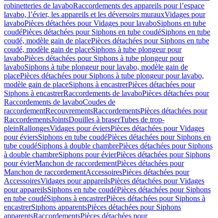
robinetteries de lavabo
Raccordements des appareils pour l’espace
lavabo, l’évier, les appareils et les déversoirs muraux
Vidages pour
lavabo
Pièces détachées pour Vidages pour lavabo
Siphons en tube
coudé
Pièces détachées pour Siphons en tube coudé
Siphons en tube
coudé, modèle gain de place
Pièces détachées pour Siphons en tube
coudé, modèle gain de place
Siphons à tube plongeur pour
lavabo
Pièces détachées pour Siphons à tube plongeur pour
lavabo
Siphons à tube plongeur pour lavabo, modèle gain de
place
Pièces détachées pour Siphons à tube plongeur pour lavabo,
modèle gain de place
Siphons à encastrer
Pièces détachées pour
Siphons à encastrer
Raccordements de lavabo
Pièces détachées pour
Raccordements de lavabo
Coudes de
raccordement
Recouvrements
Raccordements
Pièces détachées pour
Raccordements
Joints
Douilles à braser
Tubes de trop-
plein
Rallonges
Vidages pour éviers
Pièces détachées pour Vidages
pour éviers
Siphons en tube coudé
Pièces détachées pour Siphons en
tube coudé
Siphons à double chambre
Pièces détachées pour Siphons
à double chambre
Siphons pour évier
Pièces détachées pour Siphons
pour évier
Manchon de raccordement
Pièces détachées pour
Manchon de raccordement
Accessoires
Pièces détachées pour
Accessoires
Vidages pour appareils
Pièces détachées pour Vidages
pour appareils
Siphons en tube coudé
Pièces détachées pour Siphons
en tube coudé
Siphons à encastrer
Pièces détachées pour Siphons à
encastrer
Siphons apparents
Pièces détachées pour Siphons
apparents
Raccordements
Pièces détachées pour