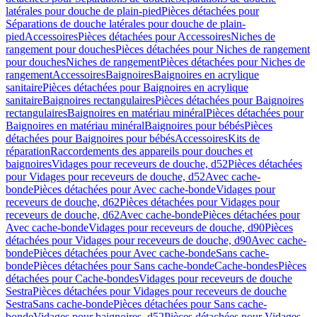
latérales pour douche de plain-pied
Pièces détachées pour
Séparations de douche latérales pour douche de plain-
pied
Accessoires
Pièces détachées pour Accessoires
Niches de
rangement pour douches
Pièces détachées pour Niches de rangement
pour douches
Niches de rangement
Pièces détachées pour Niches de
rangement
Accessoires
Baignoires
Baignoires en acrylique
sanitaire
Pièces détachées pour Baignoires en acrylique
sanitaire
Baignoires rectangulaires
Pièces détachées pour Baignoires
rectangulaires
Baignoires en matériau minéral
Pièces détachées pour
Baignoires en matériau minéral
Baignoires pour bébés
Pièces
détachées pour Baignoires pour bébés
Accessoires
Kits de
réparation
Raccordements des appareils pour douches et
baignoires
Vidages pour receveurs de douche, d52
Pièces détachées
pour Vidages pour receveurs de douche, d52
Avec cache-
bonde
Pièces détachées pour Avec cache-bonde
Vidages pour
receveurs de douche, d62
Pièces détachées pour Vidages pour
receveurs de douche, d62
Avec cache-bonde
Pièces détachées pour
Avec cache-bonde
Vidages pour receveurs de douche, d90
Pièces
détachées pour Vidages pour receveurs de douche, d90
Avec cache-
bonde
Pièces détachées pour Avec cache-bonde
Sans cache-
bonde
Pièces détachées pour Sans cache-bonde
Cache-bondes
Pièces
détachées pour Cache-bondes
Vidages pour receveurs de douche
Sestra
Pièces détachées pour Vidages pour receveurs de douche
Sestra
Sans cache-bonde
Pièces détachées pour Sans cache-
bonde
Vidages pour baignoires, d52
Pièces détachées pour Vidages