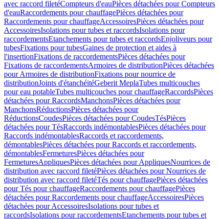
avec raccord fileté
Compteurs d'eau
Pièces détachées pour Compteurs
d'eau
Raccordements pour chauffage
Pièces détachées pour
Raccordements pour chauffage
Accessoires
Pièces détachées pour
Accessoires
Isolations pour tubes et raccords
Isolations pour
raccordements
Etanchements pour tubes et raccords
Enjoliveurs pour
tubes
Fixations pour tubes
Gaines de protection et aides à
l'insertion
Fixations de raccordements
Pièces détachées pour
Fixations de raccordements
Armoires de distribution
Pièces détachées
pour Armoires de distribution
Fixations pour nourrice de
distribution
Joints d'étanchéité
Geberit Mepla
Tubes multicouches
pour eau potable
Tubes multicouches pour chauffage
Raccords
Pièces
détachées pour Raccords
Manchons
Pièces détachées pour
Manchons
Réductions
Pièces détachées pour
Réductions
Coudes
Pièces détachées pour Coudes
Tés
Pièces
détachées pour Tés
Raccords indémontables
Pièces détachées pour
Raccords indémontables
Raccords et raccordements,
démontables
Pièces détachées pour Raccords et raccordements,
démontables
Fermetures
Pièces détachées pour
Fermetures
Appliques
Pièces détachées pour Appliques
Nourrices de
distribution avec raccord fileté
Pièces détachées pour Nourrices de
distribution avec raccord fileté
Tés pour chauffage
Pièces détachées
pour Tés pour chauffage
Raccordements pour chauffage
Pièces
détachées pour Raccordements pour chauffage
Accessoires
Pièces
détachées pour Accessoires
Isolations pour tubes et
raccords
Isolations pour raccordements
Etanchements pour tubes et