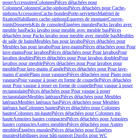
poser
Accessoires
Colonnes
Pièces détachées pour
Colonnes
Colonnes
Cache-siphons
Pièces détachées pour Cache-
siphons
Accessoires
Cache-bondes
Porte-serviettes
Matériel de
fixation
Habillages cache-siphons
Equerres de montage
Couvre-
joints
Dosserets
Kits de consoles
Étagères murales
Packs lavabo avec
meuble bas
Packs lavabo pour meuble avec meuble bas
Pièces
détachées pour Packs lavabo pour meuble avec meuble bas
Meubles
de salle de bains
Meubles bas pour lavabo
Pièces détachées pour
Meubles bas pour lavabo
Pour lave-mains
Pièces détachées pour Pour
lave-mains
Pour lavabos
Pièces détachées pour Pour lavabos
Pour
lavabos doubles
Pièces détachées pour Pour lavabos doubles
Pour
lavabos pour meuble
Pièces détachées pour Pour lavabos pour
meuble
Pour lave-mains d’angle
Pièces détachées pour Pour lave-
mains d’angle
Plans pour vasques
Pièces détachées pour Plans pour
vasques
Pour vasque à poser en forme de coupelle
Pièces détachées
pour Pour vasque à poser en forme de coupelle
Pour vasque à poser
rectangulaire
Pièces détachées pour Pour vasque à poser
rectangulaire
Meubles latéraux
Pièces détachées pour Meubles
latéraux
Meubles latéraux bas
Pièces détachées pour Meubles
latéraux bas
Colonnes hautes
Pièces détachées pour Colonnes
hautes
Colonnes mi-haute
Pièces détachées pour Colonnes mi-
haute
Armoires hautes compactes
Pièces détachées pour Armoires
hautes compactes
Autres meubles
Pièces détachées pour Autres
meubles
Étagères murales
Pièces détachées pour Étagères
murales
Habillages pour bâti-support Duofix pour WC