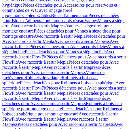
hygiénique
Pièces détachées pour Accessoires pour réservoirs et
commandes de WC avec rinçage forcé
hygiénique
Capteurs
Câbles
Blocs d’alimentation
Pièces détachées
pour Blocs d’alimentation
Composants réseau
Vannes
Vannes à siège
droit
Avec raccords à sertir Mapress
Vannes à siège droit pour
montage encastré
Pièces détachées pour Vannes à siège droit pour
montage encastré
Avec raccords à sertir Mepla
Pièces détachées pour
Avec raccords à sertir Mepla
Avec raccords à sertir Mapress
Avec
raccords filetés
Pièces détachées pour Avec raccords filetés
Vannes à
siège incliné
Pièces détachées pour Vannes à siège incliné
Avec
raccords à sertir FlowFit
Pièces détachées pour Avec raccords à sertir
FlowFit
Avec raccords à sertir Mepla
Pièces détachées pour Avec
raccords à sertir Mepla
Avec raccords à sertir Mapress
Pièces
détachées pour Avec raccords à sertir Mapress
Vannes de
prélèvement
Robinets de vidange
Robinets à boisseau
sphérique
Pièces détachées pour Robinets à boisseau sphérique
Avec
raccords à sertir FlowFit
Pièces détachées pour Avec raccords à sertir
FlowFit
Avec raccords à sertir Mepla
Pièces détachées pour Avec
raccords à sertir Mepla
Avec raccords à sertir Mapress
Pièces
détachées pour Avec raccords à sertir Mapress
Robinets à boisseau
sphérique pour montage encastré
Pièces détachées pour Robinets à
boisseau sphérique pour montage encastré
Avec raccords à sertir
FlowFit
Avec raccords à sertir Mepla
Avec raccords à sertir
Mapress
Pièces détachées pour Avec raccords à sertir Mapress
Avec