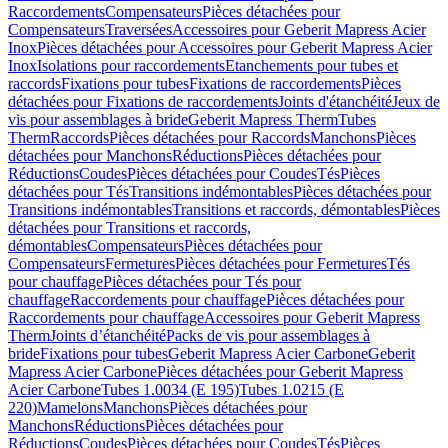
Raccordements
Compensateurs
Pièces détachées pour
Compensateurs
Traversées
Accessoires pour Geberit Mapress Acier
Inox
Pièces détachées pour Accessoires pour Geberit Mapress Acier
Inox
Isolations pour raccordements
Etanchements pour tubes et
raccords
Fixations pour tubes
Fixations de raccordements
Pièces
détachées pour Fixations de raccordements
Joints d'étanchéité
Jeux de
vis pour assemblages à bride
Geberit Mapress Therm
Tubes
Therm
Raccords
Pièces détachées pour Raccords
Manchons
Pièces
détachées pour Manchons
Réductions
Pièces détachées pour
Réductions
Coudes
Pièces détachées pour Coudes
Tés
Pièces
détachées pour Tés
Transitions indémontables
Pièces détachées pour
Transitions indémontables
Transitions et raccords, démontables
Pièces
détachées pour Transitions et raccords,
démontables
Compensateurs
Pièces détachées pour
Compensateurs
Fermetures
Pièces détachées pour Fermetures
Tés
pour chauffage
Pièces détachées pour Tés pour
chauffage
Raccordements pour chauffage
Pièces détachées pour
Raccordements pour chauffage
Accessoires pour Geberit Mapress
Therm
Joints d’étanchéité
Packs de vis pour assemblages à
bride
Fixations pour tubes
Geberit Mapress Acier Carbone
Geberit
Mapress Acier Carbone
Pièces détachées pour Geberit Mapress
Acier Carbone
Tubes 1.0034 (E 195)
Tubes 1.0215 (E
220)
Mamelons
Manchons
Pièces détachées pour
Manchons
Réductions
Pièces détachées pour
Réductions
Coudes
Pièces détachées pour Coudes
Tés
Pièces