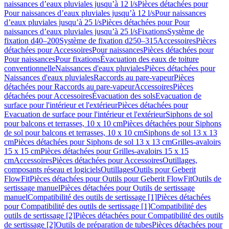
naissances d’eaux pluviales jusqu’à 12 l/s
Pièces détachées pour
Pour naissances d’eaux pluviales jusqu’à 12 l/s
Pour naissances
d’eaux pluviales jusqu’à 25 l/s
Pièces détachées pour Pour
naissances d’eaux pluviales jusqu’à 25 l/s
Fixations
Système de
fixation d40–200
Système de fixation d250–315
Accessoires
Pièces
détachées pour Accessoires
Pour naissances
Pièces détachées pour
Pour naissances
Pour fixations
Évacuation des eaux de toiture
conventionnelle
Naissances d'eaux pluviales
Pièces détachées pour
Naissances d'eaux pluviales
Raccords au pare-vapeur
Pièces
détachées pour Raccords au pare-vapeur
Accessoires
Pièces
détachées pour Accessoires
Évacuation des sols
Evacuation de
surface pour l'intérieur et l'extérieur
Pièces détachées pour
Evacuation de surface pour l'intérieur et l'extérieur
Siphons de sol
pour balcons et terrasses, 10 x 10 cm
Pièces détachées pour Siphons
de sol pour balcons et terrasses, 10 x 10 cm
Siphons de sol 13 x 13
cm
Pièces détachées pour Siphons de sol 13 x 13 cm
Grilles-avaloirs
15 x 15 cm
Pièces détachées pour Grilles-avaloirs 15 x 15
cm
Accessoires
Pièces détachées pour Accessoires
Outillages,
composants réseau et logiciels
Outillages
Outils pour Geberit
FlowFit
Pièces détachées pour Outils pour Geberit FlowFit
Outils de
sertissage manuel
Pièces détachées pour Outils de sertissage
manuel
Compatibilité des outils de sertissage [1]
Pièces détachées
pour Compatibilité des outils de sertissage [1]
Compatibilité des
outils de sertissage [2]
Pièces détachées pour Compatibilité des outils
de sertissage [2]
Outils de préparation de tubes
Pièces détachées pour