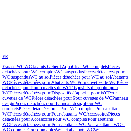
FR
Espace WC
WC lavants Geberit AquaClean
WC complets
Pièces
détachées pour WC complets
WC suspendus
Pièces détachées pour
WC suspendus
WC au sol
Pièces détachées pour WC au sol
Abattants
WC
Pièces détachées pour Abattants WC
Pour cuvettes de WC
Pièces
détachées pour Pour cuvettes de WC
Dispositifs d’appoint pour
WC
Pièces détachées pour Dispositifs d’appoint pour WC
Pour
cuvettes de WC
Pièces détachées pour Pour cuvettes de WC
Panneau
design
Pièces détachées pour Panneau design
Pour WC
complets
Pièces détachées pour Pour WC complets
Pour abattants
WC
Pièces détachées pour Pour abattants WC
Accessoires
Pièces
détachées pour Accessoires
Pour WC complets
Pour abattants
WC
Pièces détachées pour Pour abattants WC
Pour abattants WC et
WC complets
Consommables
WC et abattants WC
WC