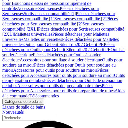
pour Bouchons d'essai de pression
Equipement de
contrôle
Accessoires
Sertisseuses
Pièces détachées pour
Sertisseuses
Sertisseuses compatibilité [1]
Pièces détachées pour
Sertisseuses compatibilité [1]
Sertisseuses compatibilité [2]
Pièces
détachées pour Sertisseuses compatibilité [2]
Sertisseuses
compatibilité [2XL]
Pièces détachées pour Sertisseuses compatibilité
[2XL]
Mallettes universelles
Pièces détachées pour Mallettes
universelles
Mallettes universelles
Pièces détachées pour Mallettes
universelles
Outils pour Geberit Silent-db20 / Geberit PE
Pièces
détachées pour Outils pour Geberit Silent-db20 / Geberit PE
Outils à
souder électrique
Pièces détachées pour Outils à souder
électrique
Accessoires pour outillage à souder électrique
Outils pour
soudure au miroir
Pièces détachées pour Outils pour soudure au
miroir
Accessoires pour outils pour soudure au miroir
Pièces
détachées pour Accessoires pour outils pour soudure au miroir
Outils
de préparation de tubes
Pièces détachées pour Outils de préparation
de tubes
Accessoires pour outils de préparation de tubes
Pièces
détachées pour Accessoires pour outils de préparation de tubes
Aides
à la commande
Télécommandes
Catégories de produits
Lignes de salle de bains
Nouveautés