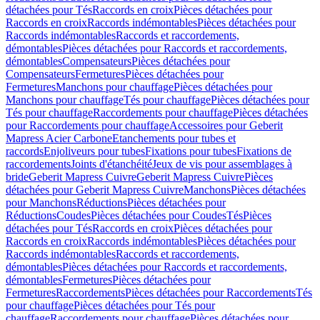
détachées pour Tés
Raccords en croix
Pièces détachées pour
Raccords en croix
Raccords indémontables
Pièces détachées pour
Raccords indémontables
Raccords et raccordements,
démontables
Pièces détachées pour Raccords et raccordements,
démontables
Compensateurs
Pièces détachées pour
Compensateurs
Fermetures
Pièces détachées pour
Fermetures
Manchons pour chauffage
Pièces détachées pour
Manchons pour chauffage
Tés pour chauffage
Pièces détachées pour
Tés pour chauffage
Raccordements pour chauffage
Pièces détachées
pour Raccordements pour chauffage
Accessoires pour Geberit
Mapress Acier Carbone
Etanchements pour tubes et
raccords
Enjoliveurs pour tubes
Fixations pour tubes
Fixations de
raccordements
Joints d'étanchéité
Jeux de vis pour assemblages à
bride
Geberit Mapress Cuivre
Geberit Mapress Cuivre
Pièces
détachées pour Geberit Mapress Cuivre
Manchons
Pièces détachées
pour Manchons
Réductions
Pièces détachées pour
Réductions
Coudes
Pièces détachées pour Coudes
Tés
Pièces
détachées pour Tés
Raccords en croix
Pièces détachées pour
Raccords en croix
Raccords indémontables
Pièces détachées pour
Raccords indémontables
Raccords et raccordements,
démontables
Pièces détachées pour Raccords et raccordements,
démontables
Fermetures
Pièces détachées pour
Fermetures
Raccordements
Pièces détachées pour Raccordements
Tés
pour chauffage
Pièces détachées pour Tés pour
chauffage
Raccordements pour chauffage
Pièces détachées pour