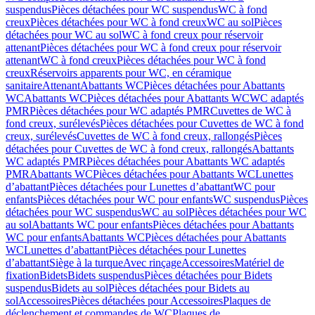
suspendus
Pièces détachées pour WC suspendus
WC à fond
creux
Pièces détachées pour WC à fond creux
WC au sol
Pièces
détachées pour WC au sol
WC à fond creux pour réservoir
attenant
Pièces détachées pour WC à fond creux pour réservoir
attenant
WC à fond creux
Pièces détachées pour WC à fond
creux
Réservoirs apparents pour WC, en céramique
sanitaire
Attenant
Abattants WC
Pièces détachées pour Abattants
WC
Abattants WC
Pièces détachées pour Abattants WC
WC adaptés
PMR
Pièces détachées pour WC adaptés PMR
Cuvettes de WC à
fond creux, surélevés
Pièces détachées pour Cuvettes de WC à fond
creux, surélevés
Cuvettes de WC à fond creux, rallongés
Pièces
détachées pour Cuvettes de WC à fond creux, rallongés
Abattants
WC adaptés PMR
Pièces détachées pour Abattants WC adaptés
PMR
Abattants WC
Pièces détachées pour Abattants WC
Lunettes
d’abattant
Pièces détachées pour Lunettes d’abattant
WC pour
enfants
Pièces détachées pour WC pour enfants
WC suspendus
Pièces
détachées pour WC suspendus
WC au sol
Pièces détachées pour WC
au sol
Abattants WC pour enfants
Pièces détachées pour Abattants
WC pour enfants
Abattants WC
Pièces détachées pour Abattants
WC
Lunettes d’abattant
Pièces détachées pour Lunettes
d’abattant
Siège à la turque
Avec rinçage
Accessoires
Matériel de
fixation
Bidets
Bidets suspendus
Pièces détachées pour Bidets
suspendus
Bidets au sol
Pièces détachées pour Bidets au
sol
Accessoires
Pièces détachées pour Accessoires
Plaques de
déclenchement et commandes de WC
Plaques de