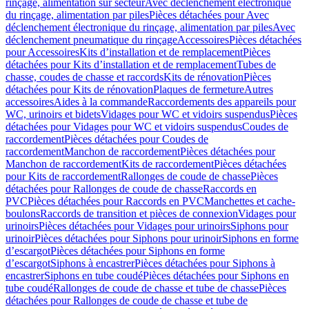
rinçage, alimentation sur secteur
Avec déclenchement électronique
du rinçage, alimentation par piles
Pièces détachées pour Avec
déclenchement électronique du rinçage, alimentation par piles
Avec
déclenchement pneumatique du rinçage
Accessoires
Pièces détachées
pour Accessoires
Kits d’installation et de remplacement
Pièces
détachées pour Kits d’installation et de remplacement
Tubes de
chasse, coudes de chasse et raccords
Kits de rénovation
Pièces
détachées pour Kits de rénovation
Plaques de fermeture
Autres
accessoires
Aides à la commande
Raccordements des appareils pour
WC, urinoirs et bidets
Vidages pour WC et vidoirs suspendus
Pièces
détachées pour Vidages pour WC et vidoirs suspendus
Coudes de
raccordement
Pièces détachées pour Coudes de
raccordement
Manchon de raccordement
Pièces détachées pour
Manchon de raccordement
Kits de raccordement
Pièces détachées
pour Kits de raccordement
Rallonges de coude de chasse
Pièces
détachées pour Rallonges de coude de chasse
Raccords en
PVC
Pièces détachées pour Raccords en PVC
Manchettes et cache-
boulons
Raccords de transition et pièces de connexion
Vidages pour
urinoirs
Pièces détachées pour Vidages pour urinoirs
Siphons pour
urinoir
Pièces détachées pour Siphons pour urinoir
Siphons en forme
d’escargot
Pièces détachées pour Siphons en forme
d’escargot
Siphons à encastrer
Pièces détachées pour Siphons à
encastrer
Siphons en tube coudé
Pièces détachées pour Siphons en
tube coudé
Rallonges de coude de chasse et tube de chasse
Pièces
détachées pour Rallonges de coude de chasse et tube de