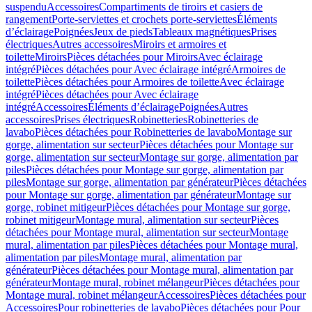
suspendu
Accessoires
Compartiments de tiroirs et casiers de
rangement
Porte-serviettes et crochets porte-serviettes
Éléments
d’éclairage
Poignées
Jeux de pieds
Tableaux magnétiques
Prises
électriques
Autres accessoires
Miroirs et armoires et
toilette
Miroirs
Pièces détachées pour Miroirs
Avec éclairage
intégré
Pièces détachées pour Avec éclairage intégré
Armoires de
toilette
Pièces détachées pour Armoires de toilette
Avec éclairage
intégré
Pièces détachées pour Avec éclairage
intégré
Accessoires
Éléments d’éclairage
Poignées
Autres
accessoires
Prises électriques
Robinetteries
Robinetteries de
lavabo
Pièces détachées pour Robinetteries de lavabo
Montage sur
gorge, alimentation sur secteur
Pièces détachées pour Montage sur
gorge, alimentation sur secteur
Montage sur gorge, alimentation par
piles
Pièces détachées pour Montage sur gorge, alimentation par
piles
Montage sur gorge, alimentation par générateur
Pièces détachées
pour Montage sur gorge, alimentation par générateur
Montage sur
gorge, robinet mitigeur
Pièces détachées pour Montage sur gorge,
robinet mitigeur
Montage mural, alimentation sur secteur
Pièces
détachées pour Montage mural, alimentation sur secteur
Montage
mural, alimentation par piles
Pièces détachées pour Montage mural,
alimentation par piles
Montage mural, alimentation par
générateur
Pièces détachées pour Montage mural, alimentation par
générateur
Montage mural, robinet mélangeur
Pièces détachées pour
Montage mural, robinet mélangeur
Accessoires
Pièces détachées pour
Accessoires
Pour robinetteries de lavabo
Pièces détachées pour Pour