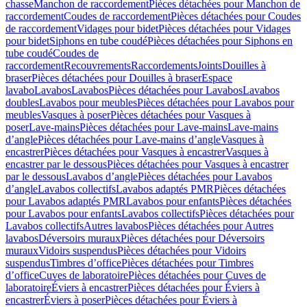
chasse
Manchon de raccordement
Pièces détachées pour Manchon de
raccordement
Coudes de raccordement
Pièces détachées pour Coudes
de raccordement
Vidages pour bidet
Pièces détachées pour Vidages
pour bidet
Siphons en tube coudé
Pièces détachées pour Siphons en
tube coudé
Coudes de
raccordement
Recouvrements
Raccordements
Joints
Douilles à
braser
Pièces détachées pour Douilles à braser
Espace
lavabo
Lavabos
Lavabos
Pièces détachées pour Lavabos
Lavabos
doubles
Lavabos pour meubles
Pièces détachées pour Lavabos pour
meubles
Vasques à poser
Pièces détachées pour Vasques à
poser
Lave-mains
Pièces détachées pour Lave-mains
Lave-mains
d’angle
Pièces détachées pour Lave-mains d’angle
Vasques à
encastrer
Pièces détachées pour Vasques à encastrer
Vasques à
encastrer par le dessous
Pièces détachées pour Vasques à encastrer
par le dessous
Lavabos d’angle
Pièces détachées pour Lavabos
d’angle
Lavabos collectifs
Lavabos adaptés PMR
Pièces détachées
pour Lavabos adaptés PMR
Lavabos pour enfants
Pièces détachées
pour Lavabos pour enfants
Lavabos collectifs
Pièces détachées pour
Lavabos collectifs
Autres lavabos
Pièces détachées pour Autres
lavabos
Déversoirs muraux
Pièces détachées pour Déversoirs
muraux
Vidoirs suspendus
Pièces détachées pour Vidoirs
suspendus
Timbres dʼoffice
Pièces détachées pour Timbres
dʼoffice
Cuves de laboratoire
Pièces détachées pour Cuves de
laboratoire
Éviers à encastrer
Pièces détachées pour Éviers à
encastrer
Éviers à poser
Pièces détachées pour Éviers à