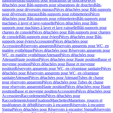
baignoires
Bâti-supports pour séparations de douches
Pièces
détachées pour Bâti-supports pour séparations de douches
Bâti-
supports pour déversoirs muraux
Pièces détachées pour Bâti-supports
pour déversoirs muraux
Bâti-supports pour robinetteries
Pièces
détachées pour Bâti-supports pour robinetteries
Bâti-supports pour
machines à laver et lave-vaisselle
Pièces détachées pour Bâti-
supports pour machines à laver et lave-vaisselle
Bâti-supports pour
charges de console
Pièces détachées pour Bâti-supports pour charges
de console
Bâti-supports pour éviers
Pièces détachées pour Bâti-
supports pour éviers
Accessoires
Pièces détachées pour
Accessoires
Réservoirs apparents
Réservoirs apparents pour WC, en
matière synthétique
Pièces détachées pour Réservoirs apparents pour
WC, en matière synthétique
Attenant
Pièces détachées pour
Attenant
Haute position
Pièces détachées pour Haute position
Basse et
moyenne position
Pièces détachées pour Basse et moyenne
position
Réservoirs apparents pour WC, en céramique sanitaire
Pièces
détachées pour Réservoirs apparents pour WC, en céramique
sanitaire
Attenant
Pièces détachées pour Attenant
Tubes de chasse
pour réservoirs apparents
Pièces détachées pour Tubes de chasse
pour réservoirs apparents
Haute position
Pièces détachées pour Haute
position
Basse et moyenne position
Accessoires
Pièces détachées pour
Accessoires
Raccordements
Pièces détachées pour
Raccordements
Joints
Fixations
Manchettes
Mamelons, rosaces et
modérateurs de débit
Réservoirs à encastrer
Réservoirs à encastrer
Sigma
Pièces détachées pour Réservoirs à encastrer Sigma
Réservoirs