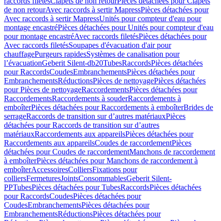
raccords filetés
Clapets de non retour
Pièces détachées pour Clapets
de non retour
Avec raccords à sertir Mapress
Pièces détachées pour
Avec raccords à sertir Mapress
Unités pour compteur d'eau pour
montage encastré
Pièces détachées pour Unités pour compteur d'eau
pour montage encastré
Avec raccords filetés
Pièces détachées pour
Avec raccords filetés
Soupapes d'évacuation d'air pour
chauffage
Purgeurs rapides
Systèmes de canalisation pour
l’évacuation
Geberit Silent-db20
Tubes
Raccords
Pièces détachées
pour Raccords
Coudes
Embranchements
Pièces détachées pour
Embranchements
Réductions
Pièces de nettoyage
Pièces détachées
pour Pièces de nettoyage
Raccordements
Pièces détachées pour
Raccordements
Raccordements à souder
Raccordements à
emboîter
Pièces détachées pour Raccordements à emboîter
Brides de
serrage
Raccords de transition sur d’autres matériaux
Pièces
détachées pour Raccords de transition sur d’autres
matériaux
Raccordements aux appareils
Pièces détachées pour
Raccordements aux appareils
Coudes de raccordement
Pièces
détachées pour Coudes de raccordement
Manchons de raccordement
à emboîter
Pièces détachées pour Manchons de raccordement à
emboîter
Accessoires
Colliers
Fixations pour
colliers
Fermetures
Joints
Consommables
Geberit Silent-
PP
Tubes
Pièces détachées pour Tubes
Raccords
Pièces détachées
pour Raccords
Coudes
Pièces détachées pour
Coudes
Embranchements
Pièces détachées pour
Embranchements
Réductions
Pièces détachées pour