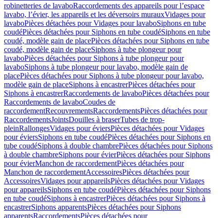
robinetteries de lavabo
Raccordements des appareils pour l’espace
lavabo, l’évier, les appareils et les déversoirs muraux
Vidages pour
lavabo
Pièces détachées pour Vidages pour lavabo
Siphons en tube
coudé
Pièces détachées pour Siphons en tube coudé
Siphons en tube
coudé, modèle gain de place
Pièces détachées pour Siphons en tube
coudé, modèle gain de place
Siphons à tube plongeur pour
lavabo
Pièces détachées pour Siphons à tube plongeur pour
lavabo
Siphons à tube plongeur pour lavabo, modèle gain de
place
Pièces détachées pour Siphons à tube plongeur pour lavabo,
modèle gain de place
Siphons à encastrer
Pièces détachées pour
Siphons à encastrer
Raccordements de lavabo
Pièces détachées pour
Raccordements de lavabo
Coudes de
raccordement
Recouvrements
Raccordements
Pièces détachées pour
Raccordements
Joints
Douilles à braser
Tubes de trop-
plein
Rallonges
Vidages pour éviers
Pièces détachées pour Vidages
pour éviers
Siphons en tube coudé
Pièces détachées pour Siphons en
tube coudé
Siphons à double chambre
Pièces détachées pour Siphons
à double chambre
Siphons pour évier
Pièces détachées pour Siphons
pour évier
Manchon de raccordement
Pièces détachées pour
Manchon de raccordement
Accessoires
Pièces détachées pour
Accessoires
Vidages pour appareils
Pièces détachées pour Vidages
pour appareils
Siphons en tube coudé
Pièces détachées pour Siphons
en tube coudé
Siphons à encastrer
Pièces détachées pour Siphons à
encastrer
Siphons apparents
Pièces détachées pour Siphons
apparents
Raccordements
Pièces détachées pour