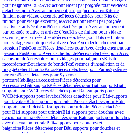
pour baignoires, d52
Avec actionnement par poignée rotative
Pièces
détachées pour Avec actionnement par poignée rotative
Kits de
finition pour vidage excentrique
Pièces détachées pour Kits de
finition pour vidage excentrique
Avec actionnement par poignée
rotative et arrivée d’eau
Pièces détachées pour Avec actionnement
par poignée rotative et arrivée d’eau
Kits de finition pour vidage
excentrique et arrivée d’eau
Pièces détachées pour Kits de finition
pour vidage excentrique et arrivée d’eau
Avec déclenchement par
pression PushControl
Pièces détachées pour Avec déclenchement par
pression PushControl
Avec cache-bonde
Pièces détachées pour Avec
cache-bonde
Accessoires pour vidages pour baignoires
Kits de
raccordement
Bouchons de bonde
Tés
Systèmes d’installation et de
rinçage
Geberit Duofix
Parois
Pièces détachées pour Parois
Systèmes
porteurs
Pièces détachées pour Systèmes
porteurs
Habillages
Accessoires
Pièces détachées pour
Accessoires
Bâti-supports
Pièces détachées pour Bâti-supports
Bâti-
supports pour WC
Pièces détachées pour Bâti-supports pour
WC
Bâti-supports pour lavabos
Pièces détachées pour Bâti-supports
pour lavabos
Bâti-supports pour bidets
Pièces détachées pour Bâti-
supports pour bidets
Bâti-supports pour urinoirs
Pièces détachées
pour Bâti-supports pour urinoirs
Bâti-supports pour douches avec
évacuation murale
Pièces détachées pour Bâti-supports pour douches
avec évacuation murale
Bâti-supports pour douches et
baignoires
Pièces détachées pour Bâti-supports pour douches et