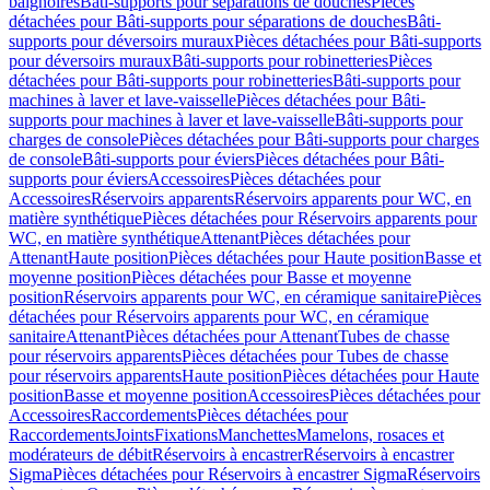
baignoires
Bâti-supports pour séparations de douches
Pièces
détachées pour Bâti-supports pour séparations de douches
Bâti-
supports pour déversoirs muraux
Pièces détachées pour Bâti-supports
pour déversoirs muraux
Bâti-supports pour robinetteries
Pièces
détachées pour Bâti-supports pour robinetteries
Bâti-supports pour
machines à laver et lave-vaisselle
Pièces détachées pour Bâti-
supports pour machines à laver et lave-vaisselle
Bâti-supports pour
charges de console
Pièces détachées pour Bâti-supports pour charges
de console
Bâti-supports pour éviers
Pièces détachées pour Bâti-
supports pour éviers
Accessoires
Pièces détachées pour
Accessoires
Réservoirs apparents
Réservoirs apparents pour WC, en
matière synthétique
Pièces détachées pour Réservoirs apparents pour
WC, en matière synthétique
Attenant
Pièces détachées pour
Attenant
Haute position
Pièces détachées pour Haute position
Basse et
moyenne position
Pièces détachées pour Basse et moyenne
position
Réservoirs apparents pour WC, en céramique sanitaire
Pièces
détachées pour Réservoirs apparents pour WC, en céramique
sanitaire
Attenant
Pièces détachées pour Attenant
Tubes de chasse
pour réservoirs apparents
Pièces détachées pour Tubes de chasse
pour réservoirs apparents
Haute position
Pièces détachées pour Haute
position
Basse et moyenne position
Accessoires
Pièces détachées pour
Accessoires
Raccordements
Pièces détachées pour
Raccordements
Joints
Fixations
Manchettes
Mamelons, rosaces et
modérateurs de débit
Réservoirs à encastrer
Réservoirs à encastrer
Sigma
Pièces détachées pour Réservoirs à encastrer Sigma
Réservoirs