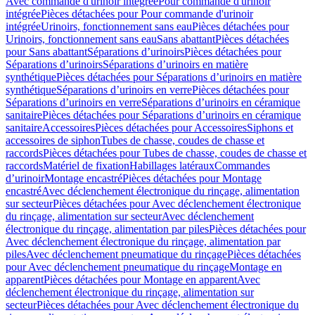
Avec commande d'urinoir intégrée
Pour commande d'urinoir
intégrée
Pièces détachées pour Pour commande d'urinoir
intégrée
Urinoirs, fonctionnement sans eau
Pièces détachées pour
Urinoirs, fonctionnement sans eau
Sans abattant
Pièces détachées
pour Sans abattant
Séparations d’urinoirs
Pièces détachées pour
Séparations d’urinoirs
Séparations d’urinoirs en matière
synthétique
Pièces détachées pour Séparations d’urinoirs en matière
synthétique
Séparations d’urinoirs en verre
Pièces détachées pour
Séparations d’urinoirs en verre
Séparations d’urinoirs en céramique
sanitaire
Pièces détachées pour Séparations d’urinoirs en céramique
sanitaire
Accessoires
Pièces détachées pour Accessoires
Siphons et
accessoires de siphon
Tubes de chasse, coudes de chasse et
raccords
Pièces détachées pour Tubes de chasse, coudes de chasse et
raccords
Matériel de fixation
Habillages latéraux
Commandes
dʼurinoir
Montage encastré
Pièces détachées pour Montage
encastré
Avec déclenchement électronique du rinçage, alimentation
sur secteur
Pièces détachées pour Avec déclenchement électronique
du rinçage, alimentation sur secteur
Avec déclenchement
électronique du rinçage, alimentation par piles
Pièces détachées pour
Avec déclenchement électronique du rinçage, alimentation par
piles
Avec déclenchement pneumatique du rinçage
Pièces détachées
pour Avec déclenchement pneumatique du rinçage
Montage en
apparent
Pièces détachées pour Montage en apparent
Avec
déclenchement électronique du rinçage, alimentation sur
secteur
Pièces détachées pour Avec déclenchement électronique du