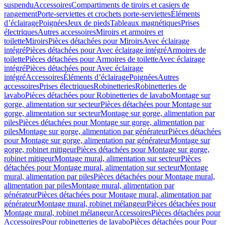
suspendu
Accessoires
Compartiments de tiroirs et casiers de
rangement
Porte-serviettes et crochets porte-serviettes
Éléments
d’éclairage
Poignées
Jeux de pieds
Tableaux magnétiques
Prises
électriques
Autres accessoires
Miroirs et armoires et
toilette
Miroirs
Pièces détachées pour Miroirs
Avec éclairage
intégré
Pièces détachées pour Avec éclairage intégré
Armoires de
toilette
Pièces détachées pour Armoires de toilette
Avec éclairage
intégré
Pièces détachées pour Avec éclairage
intégré
Accessoires
Éléments d’éclairage
Poignées
Autres
accessoires
Prises électriques
Robinetteries
Robinetteries de
lavabo
Pièces détachées pour Robinetteries de lavabo
Montage sur
gorge, alimentation sur secteur
Pièces détachées pour Montage sur
gorge, alimentation sur secteur
Montage sur gorge, alimentation par
piles
Pièces détachées pour Montage sur gorge, alimentation par
piles
Montage sur gorge, alimentation par générateur
Pièces détachées
pour Montage sur gorge, alimentation par générateur
Montage sur
gorge, robinet mitigeur
Pièces détachées pour Montage sur gorge,
robinet mitigeur
Montage mural, alimentation sur secteur
Pièces
détachées pour Montage mural, alimentation sur secteur
Montage
mural, alimentation par piles
Pièces détachées pour Montage mural,
alimentation par piles
Montage mural, alimentation par
générateur
Pièces détachées pour Montage mural, alimentation par
générateur
Montage mural, robinet mélangeur
Pièces détachées pour
Montage mural, robinet mélangeur
Accessoires
Pièces détachées pour
Accessoires
Pour robinetteries de lavabo
Pièces détachées pour Pour