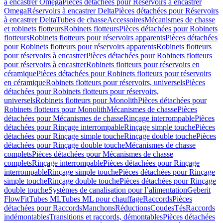
à encastrer Omega
Pièces détachées pour Réservoirs à encastrer
Omega
Réservoirs à encastrer Delta
Pièces détachées pour Réservoirs
à encastrer Delta
Tubes de chasse
Accessoires
Mécanismes de chasse
et robinets flotteurs
Robinets flotteurs
Pièces détachées pour Robinets
flotteurs
Robinets flotteurs pour réservoirs apparents
Pièces détachées
pour Robinets flotteurs pour réservoirs apparents
Robinets flotteurs
pour réservoirs à encastrer
Pièces détachées pour Robinets flotteurs
pour réservoirs à encastrer
Robinets flotteurs pour réservoirs en
céramique
Pièces détachées pour Robinets flotteurs pour réservoirs
en céramique
Robinets flotteurs pour réservoirs, universels
Pièces
détachées pour Robinets flotteurs pour réservoirs,
universels
Robinets flotteurs pour Monolith
Pièces détachées pour
Robinets flotteurs pour Monolith
Mécanismes de chasse
Pièces
détachées pour Mécanismes de chasse
Rinçage interrompable
Pièces
détachées pour Rinçage interrompable
Rinçage simple touche
Pièces
détachées pour Rinçage simple touche
Rinçage double touche
Pièces
détachées pour Rinçage double touche
Mécanismes de chasse
complets
Pièces détachées pour Mécanismes de chasse
complets
Rinçage interrompable
Pièces détachées pour Rinçage
interrompable
Rinçage simple touche
Pièces détachées pour Rinçage
simple touche
Rinçage double touche
Pièces détachées pour Rinçage
double touche
Systèmes de canalisation pour l’alimentation
Geberit
FlowFit
Tubes ML
Tubes ML pour chauffage
Raccords
Pièces
détachées pour Raccords
Manchons
Réductions
Coudes
Tés
Raccords
indémontables
Transitions et raccords, démontables
Pièces détachées