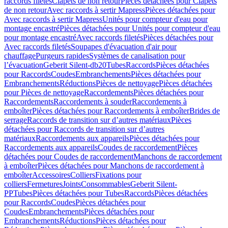
raccords filetés
Clapets de non retour
Pièces détachées pour Clapets
de non retour
Avec raccords à sertir Mapress
Pièces détachées pour
Avec raccords à sertir Mapress
Unités pour compteur d'eau pour
montage encastré
Pièces détachées pour Unités pour compteur d'eau
pour montage encastré
Avec raccords filetés
Pièces détachées pour
Avec raccords filetés
Soupapes d'évacuation d'air pour
chauffage
Purgeurs rapides
Systèmes de canalisation pour
l’évacuation
Geberit Silent-db20
Tubes
Raccords
Pièces détachées
pour Raccords
Coudes
Embranchements
Pièces détachées pour
Embranchements
Réductions
Pièces de nettoyage
Pièces détachées
pour Pièces de nettoyage
Raccordements
Pièces détachées pour
Raccordements
Raccordements à souder
Raccordements à
emboîter
Pièces détachées pour Raccordements à emboîter
Brides de
serrage
Raccords de transition sur d’autres matériaux
Pièces
détachées pour Raccords de transition sur d’autres
matériaux
Raccordements aux appareils
Pièces détachées pour
Raccordements aux appareils
Coudes de raccordement
Pièces
détachées pour Coudes de raccordement
Manchons de raccordement
à emboîter
Pièces détachées pour Manchons de raccordement à
emboîter
Accessoires
Colliers
Fixations pour
colliers
Fermetures
Joints
Consommables
Geberit Silent-
PP
Tubes
Pièces détachées pour Tubes
Raccords
Pièces détachées
pour Raccords
Coudes
Pièces détachées pour
Coudes
Embranchements
Pièces détachées pour
Embranchements
Réductions
Pièces détachées pour