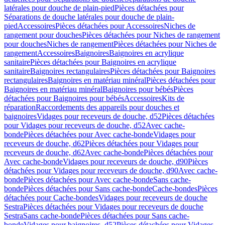
latérales pour douche de plain-pied
Pièces détachées pour
Séparations de douche latérales pour douche de plain-
pied
Accessoires
Pièces détachées pour Accessoires
Niches de
rangement pour douches
Pièces détachées pour Niches de rangement
pour douches
Niches de rangement
Pièces détachées pour Niches de
rangement
Accessoires
Baignoires
Baignoires en acrylique
sanitaire
Pièces détachées pour Baignoires en acrylique
sanitaire
Baignoires rectangulaires
Pièces détachées pour Baignoires
rectangulaires
Baignoires en matériau minéral
Pièces détachées pour
Baignoires en matériau minéral
Baignoires pour bébés
Pièces
détachées pour Baignoires pour bébés
Accessoires
Kits de
réparation
Raccordements des appareils pour douches et
baignoires
Vidages pour receveurs de douche, d52
Pièces détachées
pour Vidages pour receveurs de douche, d52
Avec cache-
bonde
Pièces détachées pour Avec cache-bonde
Vidages pour
receveurs de douche, d62
Pièces détachées pour Vidages pour
receveurs de douche, d62
Avec cache-bonde
Pièces détachées pour
Avec cache-bonde
Vidages pour receveurs de douche, d90
Pièces
détachées pour Vidages pour receveurs de douche, d90
Avec cache-
bonde
Pièces détachées pour Avec cache-bonde
Sans cache-
bonde
Pièces détachées pour Sans cache-bonde
Cache-bondes
Pièces
détachées pour Cache-bondes
Vidages pour receveurs de douche
Sestra
Pièces détachées pour Vidages pour receveurs de douche
Sestra
Sans cache-bonde
Pièces détachées pour Sans cache-
bonde
Vidages pour baignoires, d52
Pièces détachées pour Vidages