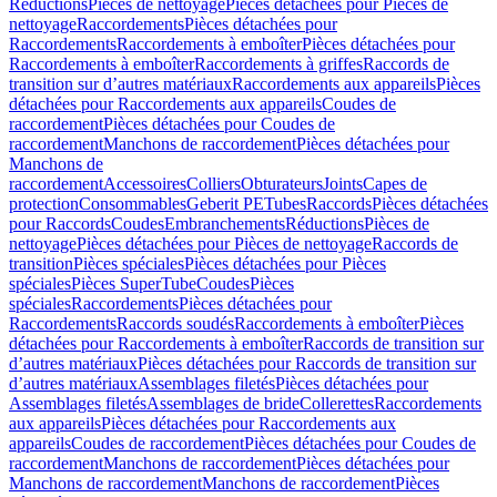
Réductions
Pièces de nettoyage
Pièces détachées pour Pièces de
nettoyage
Raccordements
Pièces détachées pour
Raccordements
Raccordements à emboîter
Pièces détachées pour
Raccordements à emboîter
Raccordements à griffes
Raccords de
transition sur d’autres matériaux
Raccordements aux appareils
Pièces
détachées pour Raccordements aux appareils
Coudes de
raccordement
Pièces détachées pour Coudes de
raccordement
Manchons de raccordement
Pièces détachées pour
Manchons de
raccordement
Accessoires
Colliers
Obturateurs
Joints
Capes de
protection
Consommables
Geberit PE
Tubes
Raccords
Pièces détachées
pour Raccords
Coudes
Embranchements
Réductions
Pièces de
nettoyage
Pièces détachées pour Pièces de nettoyage
Raccords de
transition
Pièces spéciales
Pièces détachées pour Pièces
spéciales
Pièces SuperTube
Coudes
Pièces
spéciales
Raccordements
Pièces détachées pour
Raccordements
Raccords soudés
Raccordements à emboîter
Pièces
détachées pour Raccordements à emboîter
Raccords de transition sur
d’autres matériaux
Pièces détachées pour Raccords de transition sur
d’autres matériaux
Assemblages filetés
Pièces détachées pour
Assemblages filetés
Assemblages de bride
Collerettes
Raccordements
aux appareils
Pièces détachées pour Raccordements aux
appareils
Coudes de raccordement
Pièces détachées pour Coudes de
raccordement
Manchons de raccordement
Pièces détachées pour
Manchons de raccordement
Manchons de raccordement
Pièces