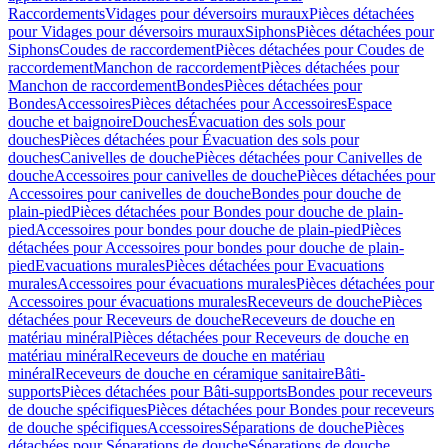
Raccordements
Vidages pour déversoirs muraux
Pièces détachées
pour Vidages pour déversoirs muraux
Siphons
Pièces détachées pour
Siphons
Coudes de raccordement
Pièces détachées pour Coudes de
raccordement
Manchon de raccordement
Pièces détachées pour
Manchon de raccordement
Bondes
Pièces détachées pour
Bondes
Accessoires
Pièces détachées pour Accessoires
Espace
douche et baignoire
Douches
Évacuation des sols pour
douches
Pièces détachées pour Évacuation des sols pour
douches
Canivelles de douche
Pièces détachées pour Canivelles de
douche
Accessoires pour canivelles de douche
Pièces détachées pour
Accessoires pour canivelles de douche
Bondes pour douche de
plain-pied
Pièces détachées pour Bondes pour douche de plain-
pied
Accessoires pour bondes pour douche de plain-pied
Pièces
détachées pour Accessoires pour bondes pour douche de plain-
pied
Evacuations murales
Pièces détachées pour Evacuations
murales
Accessoires pour évacuations murales
Pièces détachées pour
Accessoires pour évacuations murales
Receveurs de douche
Pièces
détachées pour Receveurs de douche
Receveurs de douche en
matériau minéral
Pièces détachées pour Receveurs de douche en
matériau minéral
Receveurs de douche en matériau
minéral
Receveurs de douche en céramique sanitaire
Bâti-
supports
Pièces détachées pour Bâti-supports
Bondes pour receveurs
de douche spécifiques
Pièces détachées pour Bondes pour receveurs
de douche spécifiques
Accessoires
Séparations de douche
Pièces
détachées pour Séparations de douche
Séparations de douche