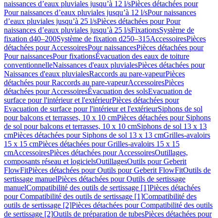
naissances d’eaux pluviales jusqu’à 12 l/s
Pièces détachées pour
Pour naissances d’eaux pluviales jusqu’à 12 l/s
Pour naissances
d’eaux pluviales jusqu’à 25 l/s
Pièces détachées pour Pour
naissances d’eaux pluviales jusqu’à 25 l/s
Fixations
Système de
fixation d40–200
Système de fixation d250–315
Accessoires
Pièces
détachées pour Accessoires
Pour naissances
Pièces détachées pour
Pour naissances
Pour fixations
Évacuation des eaux de toiture
conventionnelle
Naissances d'eaux pluviales
Pièces détachées pour
Naissances d'eaux pluviales
Raccords au pare-vapeur
Pièces
détachées pour Raccords au pare-vapeur
Accessoires
Pièces
détachées pour Accessoires
Évacuation des sols
Evacuation de
surface pour l'intérieur et l'extérieur
Pièces détachées pour
Evacuation de surface pour l'intérieur et l'extérieur
Siphons de sol
pour balcons et terrasses, 10 x 10 cm
Pièces détachées pour Siphons
de sol pour balcons et terrasses, 10 x 10 cm
Siphons de sol 13 x 13
cm
Pièces détachées pour Siphons de sol 13 x 13 cm
Grilles-avaloirs
15 x 15 cm
Pièces détachées pour Grilles-avaloirs 15 x 15
cm
Accessoires
Pièces détachées pour Accessoires
Outillages,
composants réseau et logiciels
Outillages
Outils pour Geberit
FlowFit
Pièces détachées pour Outils pour Geberit FlowFit
Outils de
sertissage manuel
Pièces détachées pour Outils de sertissage
manuel
Compatibilité des outils de sertissage [1]
Pièces détachées
pour Compatibilité des outils de sertissage [1]
Compatibilité des
outils de sertissage [2]
Pièces détachées pour Compatibilité des outils
de sertissage [2]
Outils de préparation de tubes
Pièces détachées pour