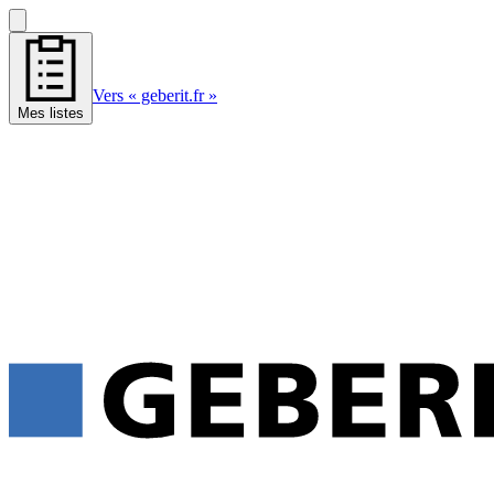
Vers « geberit.fr »
Mes listes