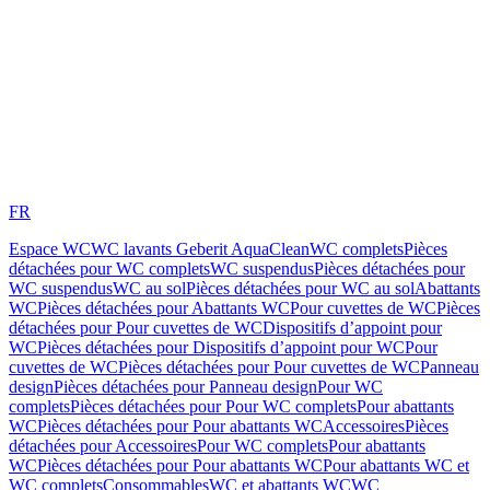
FR
Espace WC
WC lavants Geberit AquaClean
WC complets
Pièces
détachées pour WC complets
WC suspendus
Pièces détachées pour
WC suspendus
WC au sol
Pièces détachées pour WC au sol
Abattants
WC
Pièces détachées pour Abattants WC
Pour cuvettes de WC
Pièces
détachées pour Pour cuvettes de WC
Dispositifs d’appoint pour
WC
Pièces détachées pour Dispositifs d’appoint pour WC
Pour
cuvettes de WC
Pièces détachées pour Pour cuvettes de WC
Panneau
design
Pièces détachées pour Panneau design
Pour WC
complets
Pièces détachées pour Pour WC complets
Pour abattants
WC
Pièces détachées pour Pour abattants WC
Accessoires
Pièces
détachées pour Accessoires
Pour WC complets
Pour abattants
WC
Pièces détachées pour Pour abattants WC
Pour abattants WC et
WC complets
Consommables
WC et abattants WC
WC