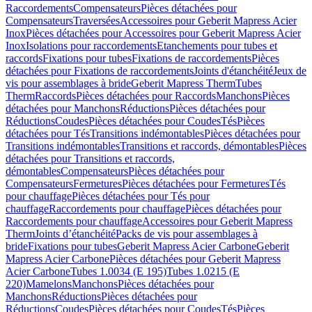
Raccordements
Compensateurs
Pièces détachées pour
Compensateurs
Traversées
Accessoires pour Geberit Mapress Acier
Inox
Pièces détachées pour Accessoires pour Geberit Mapress Acier
Inox
Isolations pour raccordements
Etanchements pour tubes et
raccords
Fixations pour tubes
Fixations de raccordements
Pièces
détachées pour Fixations de raccordements
Joints d'étanchéité
Jeux de
vis pour assemblages à bride
Geberit Mapress Therm
Tubes
Therm
Raccords
Pièces détachées pour Raccords
Manchons
Pièces
détachées pour Manchons
Réductions
Pièces détachées pour
Réductions
Coudes
Pièces détachées pour Coudes
Tés
Pièces
détachées pour Tés
Transitions indémontables
Pièces détachées pour
Transitions indémontables
Transitions et raccords, démontables
Pièces
détachées pour Transitions et raccords,
démontables
Compensateurs
Pièces détachées pour
Compensateurs
Fermetures
Pièces détachées pour Fermetures
Tés
pour chauffage
Pièces détachées pour Tés pour
chauffage
Raccordements pour chauffage
Pièces détachées pour
Raccordements pour chauffage
Accessoires pour Geberit Mapress
Therm
Joints d’étanchéité
Packs de vis pour assemblages à
bride
Fixations pour tubes
Geberit Mapress Acier Carbone
Geberit
Mapress Acier Carbone
Pièces détachées pour Geberit Mapress
Acier Carbone
Tubes 1.0034 (E 195)
Tubes 1.0215 (E
220)
Mamelons
Manchons
Pièces détachées pour
Manchons
Réductions
Pièces détachées pour
Réductions
Coudes
Pièces détachées pour Coudes
Tés
Pièces