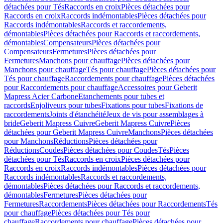
détachées pour Tés
Raccords en croix
Pièces détachées pour
Raccords en croix
Raccords indémontables
Pièces détachées pour
Raccords indémontables
Raccords et raccordements,
démontables
Pièces détachées pour Raccords et raccordements,
démontables
Compensateurs
Pièces détachées pour
Compensateurs
Fermetures
Pièces détachées pour
Fermetures
Manchons pour chauffage
Pièces détachées pour
Manchons pour chauffage
Tés pour chauffage
Pièces détachées pour
Tés pour chauffage
Raccordements pour chauffage
Pièces détachées
pour Raccordements pour chauffage
Accessoires pour Geberit
Mapress Acier Carbone
Etanchements pour tubes et
raccords
Enjoliveurs pour tubes
Fixations pour tubes
Fixations de
raccordements
Joints d'étanchéité
Jeux de vis pour assemblages à
bride
Geberit Mapress Cuivre
Geberit Mapress Cuivre
Pièces
détachées pour Geberit Mapress Cuivre
Manchons
Pièces détachées
pour Manchons
Réductions
Pièces détachées pour
Réductions
Coudes
Pièces détachées pour Coudes
Tés
Pièces
détachées pour Tés
Raccords en croix
Pièces détachées pour
Raccords en croix
Raccords indémontables
Pièces détachées pour
Raccords indémontables
Raccords et raccordements,
démontables
Pièces détachées pour Raccords et raccordements,
démontables
Fermetures
Pièces détachées pour
Fermetures
Raccordements
Pièces détachées pour Raccordements
Tés
pour chauffage
Pièces détachées pour Tés pour
chauffage
Raccordements pour chauffage
Pièces détachées pour