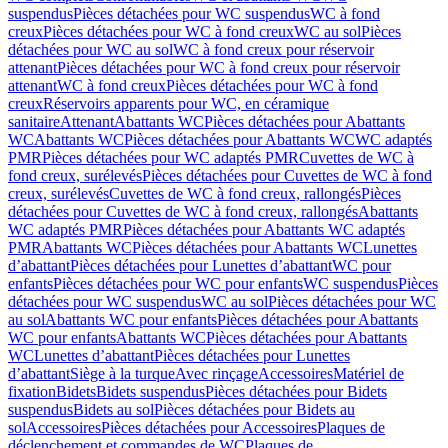
suspendus
Pièces détachées pour WC suspendus
WC à fond
creux
Pièces détachées pour WC à fond creux
WC au sol
Pièces
détachées pour WC au sol
WC à fond creux pour réservoir
attenant
Pièces détachées pour WC à fond creux pour réservoir
attenant
WC à fond creux
Pièces détachées pour WC à fond
creux
Réservoirs apparents pour WC, en céramique
sanitaire
Attenant
Abattants WC
Pièces détachées pour Abattants
WC
Abattants WC
Pièces détachées pour Abattants WC
WC adaptés
PMR
Pièces détachées pour WC adaptés PMR
Cuvettes de WC à
fond creux, surélevés
Pièces détachées pour Cuvettes de WC à fond
creux, surélevés
Cuvettes de WC à fond creux, rallongés
Pièces
détachées pour Cuvettes de WC à fond creux, rallongés
Abattants
WC adaptés PMR
Pièces détachées pour Abattants WC adaptés
PMR
Abattants WC
Pièces détachées pour Abattants WC
Lunettes
d’abattant
Pièces détachées pour Lunettes d’abattant
WC pour
enfants
Pièces détachées pour WC pour enfants
WC suspendus
Pièces
détachées pour WC suspendus
WC au sol
Pièces détachées pour WC
au sol
Abattants WC pour enfants
Pièces détachées pour Abattants
WC pour enfants
Abattants WC
Pièces détachées pour Abattants
WC
Lunettes d’abattant
Pièces détachées pour Lunettes
d’abattant
Siège à la turque
Avec rinçage
Accessoires
Matériel de
fixation
Bidets
Bidets suspendus
Pièces détachées pour Bidets
suspendus
Bidets au sol
Pièces détachées pour Bidets au
sol
Accessoires
Pièces détachées pour Accessoires
Plaques de
déclenchement et commandes de WC
Plaques de