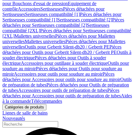
pour Bouchons d'essai de pression
Equipement de
contrôle
Accessoires
Sertisseuses
Pièces détachées pour
Sertisseuses
Sertisseuses compatibilité [1]
Pièces détachées pour
Sertisseuses compatibilité [1]
Sertisseuses compatibilité [2]
Pièces
détachées pour Sertisseuses compatibilité [2]
Sertisseuses
compatibilité [2XL]
Pièces détachées pour Sertisseuses compatibilité
[2XL]
Mallettes universelles
Pièces détachées pour Mallettes
universelles
Mallettes universelles
Pièces détachées pour Mallettes
universelles
Outils pour Geberit Silent-db20 / Geberit PE
Pièces
détachées pour Outils pour Geberit Silent-db20 / Geberit PE
Outils à
souder électrique
Pièces détachées pour Outils à souder
électrique
Accessoires pour outillage à souder électrique
Outils pour
soudure au miroir
Pièces détachées pour Outils pour soudure au
miroir
Accessoires pour outils pour soudure au miroir
Pièces
détachées pour Accessoires pour outils pour soudure au miroir
Outils
de préparation de tubes
Pièces détachées pour Outils de préparation
de tubes
Accessoires pour outils de préparation de tubes
Pièces
détachées pour Accessoires pour outils de préparation de tubes
Aides
à la commande
Télécommandes
Catégories de produits
Lignes de salle de bains
Nouveautés