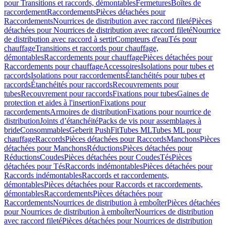
pour Transitions et raccords, démontables
Fermetures
Boîtes de
raccordement
Raccordements
Pièces détachées pour
Raccordements
Nourrices de distribution avec raccord fileté
Pièces
détachées pour Nourrices de distribution avec raccord fileté
Nourrice
de distribution avec raccord à sertir
Compteurs d'eau
Tés pour
chauffage
Transitions et raccords pour chauffage,
démontables
Raccordements pour chauffage
Pièces détachées pour
Raccordements pour chauffage
Accessoires
Isolations pour tubes et
raccords
Isolations pour raccordements
Étanchéités pour tubes et
raccords
Étanchéités pour raccords
Recouvrements pour
tubes
Recouvrement pour raccords
Fixations pour tubes
Gaines de
protection et aides à l'insertion
Fixations pour
raccordements
Armoires de distribution
Fixations pour nourrice de
distribution
Joints d’étanchéité
Packs de vis pour assemblages à
bride
Consommables
Geberit PushFit
Tubes ML
Tubes ML pour
chauffage
Raccords
Pièces détachées pour Raccords
Manchons
Pièces
détachées pour Manchons
Réductions
Pièces détachées pour
Réductions
Coudes
Pièces détachées pour Coudes
Tés
Pièces
détachées pour Tés
Raccords indémontables
Pièces détachées pour
Raccords indémontables
Raccords et raccordements,
démontables
Pièces détachées pour Raccords et raccordements,
démontables
Raccordements
Pièces détachées pour
Raccordements
Nourrices de distribution à emboîter
Pièces détachées
pour Nourrices de distribution à emboîter
Nourrices de distribution
avec raccord fileté
Pièces détachées pour Nourrices de distribution