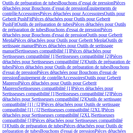
Outils de préparation de tubes
Bouchons d’essai de pression
Pièces
détachées pour Bouchons d’essai de pression
Équipements de
contrôle
Accessoires
Pièces détachées pour Accessoires
Outils pour
Geberit PushFit
Pièces détachées pour Outils pour Geberit
PushFit
Outils de préparation de tubes
Pièces détachées pour Outils
de préparation de tubes
Bouchons d'essai de pression
Pièces
détachées pour Bouchons d'essai de pression
Outils pour Geberit
Mepla
Pièces détachées pour Outils pour Geberit Mepla
Outils de
sertissage manuel
Pièces détachées pour Outils de sertissage
manuel
Sertisseuses compatibilité [1]
Pièces détachées pour
Sertisseuses compatibilité [1]
Sertisseuses compatibilité [2]
Pièces
détachées pour Sertisseuses compatibilité [2]
Outils de préparation de
tubes
Pièces détachées pour Outils de préparation de tubes
Bouchons
d'essai de pression
Pièces détachées pour Bouchons d'essai de
pression
Équipement de contrôle
Accessoires
Outils pour Geberit
Mapress
Pièces détachées pour Outils pour Geberit
Mapress
Sertisseuses compatibilité [1]
Pièces détachées pour
Sertisseuses compatibilité [1]
Sertisseuses compatibilité [2]
Pièces
détachées pour Sertisseuses compatibilité [2]
Outils de sertissage
compatibilité [1] / [2]
Pièces détachées pour Outils de sertissage
compatibilité [1] / [2]
Sertisseuses compatibilité [2XL]
Pièces
détachées pour Sertisseuses compatibilité [2XL]
Sertisseuses
compatibilité [3]
Pièces détachées pour Sertisseuses compatibilité
[3]
Outils de préparation de tubes
Pièces détachées pour Outils de
préparation de tubes
Bouchons d'essai de pression
Pièces détachées