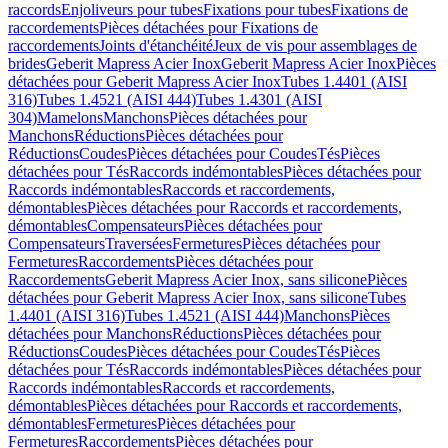
raccords
Enjoliveurs pour tubes
Fixations pour tubes
Fixations de
raccordements
Pièces détachées pour Fixations de
raccordements
Joints d'étanchéité
Jeux de vis pour assemblages de
brides
Geberit Mapress Acier Inox
Geberit Mapress Acier Inox
Pièces
détachées pour Geberit Mapress Acier Inox
Tubes 1.4401 (AISI
316)
Tubes 1.4521 (AISI 444)
Tubes 1.4301 (AISI
304)
Mamelons
Manchons
Pièces détachées pour
Manchons
Réductions
Pièces détachées pour
Réductions
Coudes
Pièces détachées pour Coudes
Tés
Pièces
détachées pour Tés
Raccords indémontables
Pièces détachées pour
Raccords indémontables
Raccords et raccordements,
démontables
Pièces détachées pour Raccords et raccordements,
démontables
Compensateurs
Pièces détachées pour
Compensateurs
Traversées
Fermetures
Pièces détachées pour
Fermetures
Raccordements
Pièces détachées pour
Raccordements
Geberit Mapress Acier Inox, sans silicone
Pièces
détachées pour Geberit Mapress Acier Inox, sans silicone
Tubes
1.4401 (AISI 316)
Tubes 1.4521 (AISI 444)
Manchons
Pièces
détachées pour Manchons
Réductions
Pièces détachées pour
Réductions
Coudes
Pièces détachées pour Coudes
Tés
Pièces
détachées pour Tés
Raccords indémontables
Pièces détachées pour
Raccords indémontables
Raccords et raccordements,
démontables
Pièces détachées pour Raccords et raccordements,
démontables
Fermetures
Pièces détachées pour
Fermetures
Raccordements
Pièces détachées pour