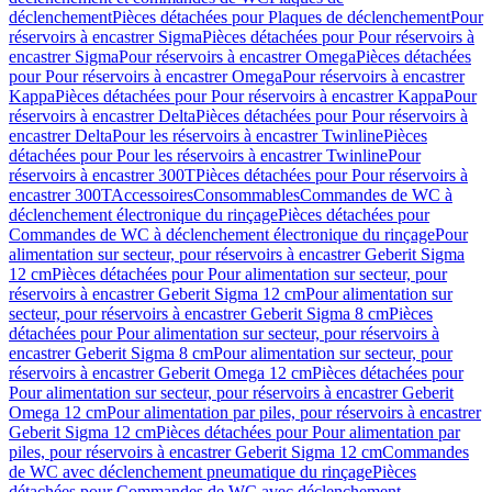
déclenchement
Pièces détachées pour Plaques de déclenchement
Pour
réservoirs à encastrer Sigma
Pièces détachées pour Pour réservoirs à
encastrer Sigma
Pour réservoirs à encastrer Omega
Pièces détachées
pour Pour réservoirs à encastrer Omega
Pour réservoirs à encastrer
Kappa
Pièces détachées pour Pour réservoirs à encastrer Kappa
Pour
réservoirs à encastrer Delta
Pièces détachées pour Pour réservoirs à
encastrer Delta
Pour les réservoirs à encastrer Twinline
Pièces
détachées pour Pour les réservoirs à encastrer Twinline
Pour
réservoirs à encastrer 300T
Pièces détachées pour Pour réservoirs à
encastrer 300T
Accessoires
Consommables
Commandes de WC à
déclenchement électronique du rinçage
Pièces détachées pour
Commandes de WC à déclenchement électronique du rinçage
Pour
alimentation sur secteur, pour réservoirs à encastrer Geberit Sigma
12 cm
Pièces détachées pour Pour alimentation sur secteur, pour
réservoirs à encastrer Geberit Sigma 12 cm
Pour alimentation sur
secteur, pour réservoirs à encastrer Geberit Sigma 8 cm
Pièces
détachées pour Pour alimentation sur secteur, pour réservoirs à
encastrer Geberit Sigma 8 cm
Pour alimentation sur secteur, pour
réservoirs à encastrer Geberit Omega 12 cm
Pièces détachées pour
Pour alimentation sur secteur, pour réservoirs à encastrer Geberit
Omega 12 cm
Pour alimentation par piles, pour réservoirs à encastrer
Geberit Sigma 12 cm
Pièces détachées pour Pour alimentation par
piles, pour réservoirs à encastrer Geberit Sigma 12 cm
Commandes
de WC avec déclenchement pneumatique du rinçage
Pièces
détachées pour Commandes de WC avec déclenchement