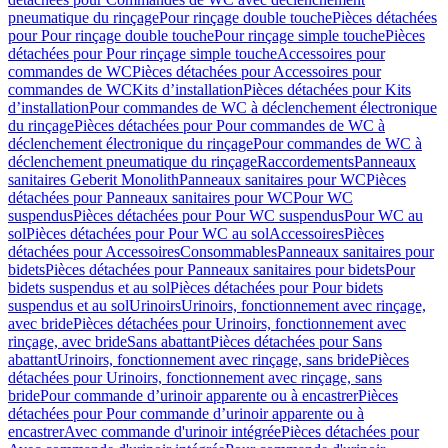
pneumatique du rinçage
Pour rinçage double touche
Pièces détachées
pour Pour rinçage double touche
Pour rinçage simple touche
Pièces
détachées pour Pour rinçage simple touche
Accessoires pour
commandes de WC
Pièces détachées pour Accessoires pour
commandes de WC
Kits d’installation
Pièces détachées pour Kits
d’installation
Pour commandes de WC à déclenchement électronique
du rinçage
Pièces détachées pour Pour commandes de WC à
déclenchement électronique du rinçage
Pour commandes de WC à
déclenchement pneumatique du rinçage
Raccordements
Panneaux
sanitaires Geberit Monolith
Panneaux sanitaires pour WC
Pièces
détachées pour Panneaux sanitaires pour WC
Pour WC
suspendus
Pièces détachées pour Pour WC suspendus
Pour WC au
sol
Pièces détachées pour Pour WC au sol
Accessoires
Pièces
détachées pour Accessoires
Consommables
Panneaux sanitaires pour
bidets
Pièces détachées pour Panneaux sanitaires pour bidets
Pour
bidets suspendus et au sol
Pièces détachées pour Pour bidets
suspendus et au sol
Urinoirs
Urinoirs, fonctionnement avec rinçage,
avec bride
Pièces détachées pour Urinoirs, fonctionnement avec
rinçage, avec bride
Sans abattant
Pièces détachées pour Sans
abattant
Urinoirs, fonctionnement avec rinçage, sans bride
Pièces
détachées pour Urinoirs, fonctionnement avec rinçage, sans
bride
Pour commande d’urinoir apparente ou à encastrer
Pièces
détachées pour Pour commande d’urinoir apparente ou à
encastrer
Avec commande d'urinoir intégrée
Pièces détachées pour