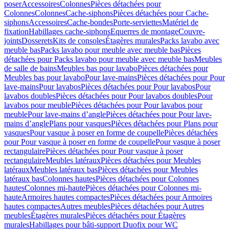
poser
Accessoires
Colonnes
Pièces détachées pour
Colonnes
Colonnes
Cache-siphons
Pièces détachées pour Cache-
siphons
Accessoires
Cache-bondes
Porte-serviettes
Matériel de
fixation
Habillages cache-siphons
Equerres de montage
Couvre-
joints
Dosserets
Kits de consoles
Étagères murales
Packs lavabo avec
meuble bas
Packs lavabo pour meuble avec meuble bas
Pièces
détachées pour Packs lavabo pour meuble avec meuble bas
Meubles
de salle de bains
Meubles bas pour lavabo
Pièces détachées pour
Meubles bas pour lavabo
Pour lave-mains
Pièces détachées pour Pour
lave-mains
Pour lavabos
Pièces détachées pour Pour lavabos
Pour
lavabos doubles
Pièces détachées pour Pour lavabos doubles
Pour
lavabos pour meuble
Pièces détachées pour Pour lavabos pour
meuble
Pour lave-mains d’angle
Pièces détachées pour Pour lave-
mains d’angle
Plans pour vasques
Pièces détachées pour Plans pour
vasques
Pour vasque à poser en forme de coupelle
Pièces détachées
pour Pour vasque à poser en forme de coupelle
Pour vasque à poser
rectangulaire
Pièces détachées pour Pour vasque à poser
rectangulaire
Meubles latéraux
Pièces détachées pour Meubles
latéraux
Meubles latéraux bas
Pièces détachées pour Meubles
latéraux bas
Colonnes hautes
Pièces détachées pour Colonnes
hautes
Colonnes mi-haute
Pièces détachées pour Colonnes mi-
haute
Armoires hautes compactes
Pièces détachées pour Armoires
hautes compactes
Autres meubles
Pièces détachées pour Autres
meubles
Étagères murales
Pièces détachées pour Étagères
murales
Habillages pour bâti-support Duofix pour WC