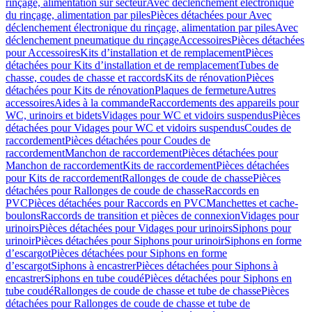
rinçage, alimentation sur secteur
Avec déclenchement électronique
du rinçage, alimentation par piles
Pièces détachées pour Avec
déclenchement électronique du rinçage, alimentation par piles
Avec
déclenchement pneumatique du rinçage
Accessoires
Pièces détachées
pour Accessoires
Kits d’installation et de remplacement
Pièces
détachées pour Kits d’installation et de remplacement
Tubes de
chasse, coudes de chasse et raccords
Kits de rénovation
Pièces
détachées pour Kits de rénovation
Plaques de fermeture
Autres
accessoires
Aides à la commande
Raccordements des appareils pour
WC, urinoirs et bidets
Vidages pour WC et vidoirs suspendus
Pièces
détachées pour Vidages pour WC et vidoirs suspendus
Coudes de
raccordement
Pièces détachées pour Coudes de
raccordement
Manchon de raccordement
Pièces détachées pour
Manchon de raccordement
Kits de raccordement
Pièces détachées
pour Kits de raccordement
Rallonges de coude de chasse
Pièces
détachées pour Rallonges de coude de chasse
Raccords en
PVC
Pièces détachées pour Raccords en PVC
Manchettes et cache-
boulons
Raccords de transition et pièces de connexion
Vidages pour
urinoirs
Pièces détachées pour Vidages pour urinoirs
Siphons pour
urinoir
Pièces détachées pour Siphons pour urinoir
Siphons en forme
d’escargot
Pièces détachées pour Siphons en forme
d’escargot
Siphons à encastrer
Pièces détachées pour Siphons à
encastrer
Siphons en tube coudé
Pièces détachées pour Siphons en
tube coudé
Rallonges de coude de chasse et tube de chasse
Pièces
détachées pour Rallonges de coude de chasse et tube de