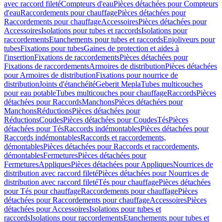
avec raccord fileté
Compteurs d'eau
Pièces détachées pour Compteurs
d'eau
Raccordements pour chauffage
Pièces détachées pour
Raccordements pour chauffage
Accessoires
Pièces détachées pour
Accessoires
Isolations pour tubes et raccords
Isolations pour
raccordements
Etanchements pour tubes et raccords
Enjoliveurs pour
tubes
Fixations pour tubes
Gaines de protection et aides à
l'insertion
Fixations de raccordements
Pièces détachées pour
Fixations de raccordements
Armoires de distribution
Pièces détachées
pour Armoires de distribution
Fixations pour nourrice de
distribution
Joints d'étanchéité
Geberit Mepla
Tubes multicouches
pour eau potable
Tubes multicouches pour chauffage
Raccords
Pièces
détachées pour Raccords
Manchons
Pièces détachées pour
Manchons
Réductions
Pièces détachées pour
Réductions
Coudes
Pièces détachées pour Coudes
Tés
Pièces
détachées pour Tés
Raccords indémontables
Pièces détachées pour
Raccords indémontables
Raccords et raccordements,
démontables
Pièces détachées pour Raccords et raccordements,
démontables
Fermetures
Pièces détachées pour
Fermetures
Appliques
Pièces détachées pour Appliques
Nourrices de
distribution avec raccord fileté
Pièces détachées pour Nourrices de
distribution avec raccord fileté
Tés pour chauffage
Pièces détachées
pour Tés pour chauffage
Raccordements pour chauffage
Pièces
détachées pour Raccordements pour chauffage
Accessoires
Pièces
détachées pour Accessoires
Isolations pour tubes et
raccords
Isolations pour raccordements
Etanchements pour tubes et