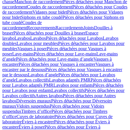
chasse
Manchon de raccordement
Pièces détachées pour Manchon de
raccordement
Coudes de raccordement
Pièces détachées pour Coudes
de raccordement
Vidages pour bidet
Pièces détachées pour Vidages
pour bidet
Siphons en tube coudé
Pièces détachées pour Siphons en
tube coudé
Coudes de
raccordement
Recouvrements
Raccordements
Joints
Douilles à
braser
Pièces détachées pour Douilles à braser
Espace
lavabo
Lavabos
Lavabos
Pièces détachées pour Lavabos
Lavabos
doubles
Lavabos pour meubles
Pièces détachées pour Lavabos pour
meubles
Vasques à poser
Pièces détachées pour Vasques à
poser
Lave-mains
Pièces détachées pour Lave-mains
Lave-mains
d’angle
Pièces détachées pour Lave-mains d’angle
Vasques à
encastrer
Pièces détachées pour Vasques à encastrer
Vasques à
encastrer par le dessous
Pièces détachées pour Vasques à encastrer
par le dessous
Lavabos d’angle
Pièces détachées pour Lavabos
d’angle
Lavabos collectifs
Lavabos adaptés PMR
Pièces détachées
pour Lavabos adaptés PMR
Lavabos pour enfants
Pièces détachées
pour Lavabos pour enfants
Lavabos collectifs
Pièces détachées pour
Lavabos collectifs
Autres lavabos
Pièces détachées pour Autres
lavabos
Déversoirs muraux
Pièces détachées pour Déversoirs
muraux
Vidoirs suspendus
Pièces détachées pour Vidoirs
suspendus
Timbres dʼoffice
Pièces détachées pour Timbres
dʼoffice
Cuves de laboratoire
Pièces détachées pour Cuves de
laboratoire
Éviers à encastrer
Pièces détachées pour Éviers à
encastrer
Éviers à poser
Pièces détachées pour Éviers à