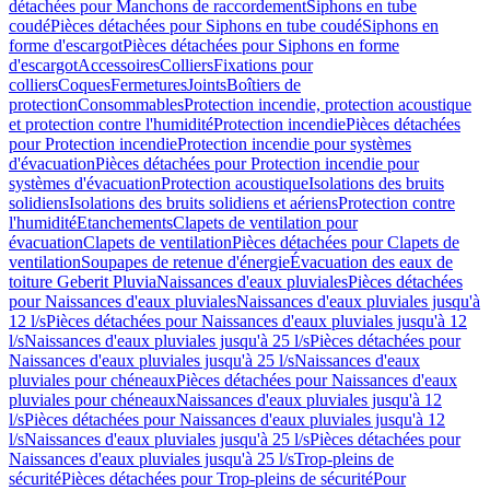
détachées pour Manchons de raccordement
Siphons en tube
coudé
Pièces détachées pour Siphons en tube coudé
Siphons en
forme d'escargot
Pièces détachées pour Siphons en forme
d'escargot
Accessoires
Colliers
Fixations pour
colliers
Coques
Fermetures
Joints
Boîtiers de
protection
Consommables
Protection incendie, protection acoustique
et protection contre l'humidité
Protection incendie
Pièces détachées
pour Protection incendie
Protection incendie pour systèmes
d'évacuation
Pièces détachées pour Protection incendie pour
systèmes d'évacuation
Protection acoustique
Isolations des bruits
solidiens
Isolations des bruits solidiens et aériens
Protection contre
l'humidité
Etanchements
Clapets de ventilation pour
évacuation
Clapets de ventilation
Pièces détachées pour Clapets de
ventilation
Soupapes de retenue d'énergie
Évacuation des eaux de
toiture Geberit Pluvia
Naissances d'eaux pluviales
Pièces détachées
pour Naissances d'eaux pluviales
Naissances d'eaux pluviales jusqu'à
12 l/s
Pièces détachées pour Naissances d'eaux pluviales jusqu'à 12
l/s
Naissances d'eaux pluviales jusqu'à 25 l/s
Pièces détachées pour
Naissances d'eaux pluviales jusqu'à 25 l/s
Naissances d'eaux
pluviales pour chéneaux
Pièces détachées pour Naissances d'eaux
pluviales pour chéneaux
Naissances d'eaux pluviales jusqu'à 12
l/s
Pièces détachées pour Naissances d'eaux pluviales jusqu'à 12
l/s
Naissances d'eaux pluviales jusqu'à 25 l/s
Pièces détachées pour
Naissances d'eaux pluviales jusqu'à 25 l/s
Trop-pleins de
sécurité
Pièces détachées pour Trop-pleins de sécurité
Pour