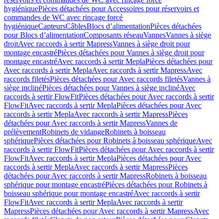
hygiénique
Pièces détachées pour Accessoires pour réservoirs et
commandes de WC avec rinçage forcé
hygiénique
Capteurs
Câbles
Blocs d’alimentation
Pièces détachées
pour Blocs d’alimentation
Composants réseau
Vannes
Vannes à siège
droit
Avec raccords à sertir Mapress
Vannes à siège droit pour
montage encastré
Pièces détachées pour Vannes à siège droit pour
montage encastré
Avec raccords à sertir Mepla
Pièces détachées pour
Avec raccords à sertir Mepla
Avec raccords à sertir Mapress
Avec
raccords filetés
Pièces détachées pour Avec raccords filetés
Vannes à
siège incliné
Pièces détachées pour Vannes à siège incliné
Avec
raccords à sertir FlowFit
Pièces détachées pour Avec raccords à sertir
FlowFit
Avec raccords à sertir Mepla
Pièces détachées pour Avec
raccords à sertir Mepla
Avec raccords à sertir Mapress
Pièces
détachées pour Avec raccords à sertir Mapress
Vannes de
prélèvement
Robinets de vidange
Robinets à boisseau
sphérique
Pièces détachées pour Robinets à boisseau sphérique
Avec
raccords à sertir FlowFit
Pièces détachées pour Avec raccords à sertir
FlowFit
Avec raccords à sertir Mepla
Pièces détachées pour Avec
raccords à sertir Mepla
Avec raccords à sertir Mapress
Pièces
détachées pour Avec raccords à sertir Mapress
Robinets à boisseau
sphérique pour montage encastré
Pièces détachées pour Robinets à
boisseau sphérique pour montage encastré
Avec raccords à sertir
FlowFit
Avec raccords à sertir Mepla
Avec raccords à sertir
Mapress
Pièces détachées pour Avec raccords à sertir Mapress
Avec