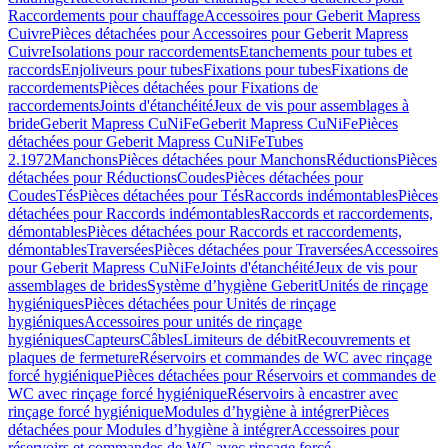
Raccordements pour chauffage
Accessoires pour Geberit Mapress
Cuivre
Pièces détachées pour Accessoires pour Geberit Mapress
Cuivre
Isolations pour raccordements
Etanchements pour tubes et
raccords
Enjoliveurs pour tubes
Fixations pour tubes
Fixations de
raccordements
Pièces détachées pour Fixations de
raccordements
Joints d'étanchéité
Jeux de vis pour assemblages à
bride
Geberit Mapress CuNiFe
Geberit Mapress CuNiFe
Pièces
détachées pour Geberit Mapress CuNiFe
Tubes
2.1972
Manchons
Pièces détachées pour Manchons
Réductions
Pièces
détachées pour Réductions
Coudes
Pièces détachées pour
Coudes
Tés
Pièces détachées pour Tés
Raccords indémontables
Pièces
détachées pour Raccords indémontables
Raccords et raccordements,
démontables
Pièces détachées pour Raccords et raccordements,
démontables
Traversées
Pièces détachées pour Traversées
Accessoires
pour Geberit Mapress CuNiFe
Joints d'étanchéité
Jeux de vis pour
assemblages de brides
Système d’hygiène Geberit
Unités de rinçage
hygiéniques
Pièces détachées pour Unités de rinçage
hygiéniques
Accessoires pour unités de rinçage
hygiéniques
Capteurs
Câbles
Limiteurs de débit
Recouvrements et
plaques de fermeture
Réservoirs et commandes de WC avec rinçage
forcé hygiénique
Pièces détachées pour Réservoirs et commandes de
WC avec rinçage forcé hygiénique
Réservoirs à encastrer avec
rinçage forcé hygiénique
Modules d’hygiène à intégrer
Pièces
détachées pour Modules d’hygiène à intégrer
Accessoires pour
réservoirs et commandes de WC avec rinçage forcé