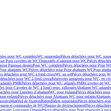
chées pour WC complets
WC suspendus
Pièces détachées pour WC susp
pour Pour cuvettes de WC
Dispositifs d’appoint pour WC
Pièces détaché
 pour Panneau design
Pour WC complets
Pièces détachées pour Pour W
Pour abattants WC
Pièces détachées pour Pour abattants WC
Pour abatt
es détachées pour WC à fond creux
WC au sol
Pièces détachées pour W
 détachées pour WC à fond creux
Réservoirs apparents pour WC, en cér
adaptés PMR
Pièces détachées pour WC adaptés PMR
Cuvettes de WC 
ées pour Cuvettes de WC à fond creux, rallongés
Abattants WC adapt
tachées pour Lunettes d’abattant
WC pour enfants
Pièces détachées pou
our enfants
Pièces détachées pour Abattants WC pour enfants
Abattant
ssoires
Matériel de fixation
Bidets
Bidets suspendus
Pièces détachées pou
hement et commandes de WC
Plaques de déclenchement
Pièces détachée
servoirs à encastrer Omega
Pièces détachées pour Pour réservoirs à enc