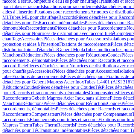
raccord à sertir
Compteurs d'eau
Tés pour chauffage
Transitions et rac
pour tubes et raccords
Isolations pour raccordements
Étanchéités pour t
aides à l'insertion
Fixations pour raccordements
Armoires de distributi
ML
Tubes ML pour chauffage
Raccords
Pièces détachées pour Raccor
détachées pour Tés
Raccords indémontables
Pièces détachées pour Ra
démontables
Raccordements
Pièces détachées pour Raccordements
Nou
détachées pour Nourrices de distribution avec raccord fileté
Compteurs
chauffage
Accessoires
Pièces détachées pour Accessoires
Isolations pou
protection et aides à l'insertion
Fixations de raccordements
Pièces déta
distribution
Joints d'étanchéité
Geberit Mepla
Tubes multicouches pour 
Manchons
Réductions
Pièces détachées pour Réductions
Coudes
Pièces
raccordements, démontables
Pièces détachées pour Raccords et racco
raccord fileté
Pièces détachées pour Nourrices de distribution avec racc
pour chauffage
Accessoires
Pièces détachées pour Accessoires
Isolatio
tubes
Fixations de raccordements
Pièces détachées pour Fixations de 
détachées pour Geberit Mapress Acier Inox
Tubes 1.4401 (AISI 316)
T
Réductions
Coudes
Pièces détachées pour Coudes
Tés
Pièces détachées
pour Raccords et raccordements, démontables
Compensateurs
Pièces 
Raccordements
Geberit Mapress Acier Inox, sans silicone
Pièces détac
Manchons
Réductions
Pièces détachées pour Réductions
Coudes
Pièces
raccordements, démontables
Pièces détachées pour Raccords et racco
Raccordements
Compensateurs
Pièces détachées pour Compensateurs
T
raccordements
Etanchements pour tubes et raccords
Fixations pour tub
Mapress Therm
Tubes Therm
Raccords
Pièces détachées pour Raccord
détachées pour Tés
Transitions indémontables
Pièces détachées pour T