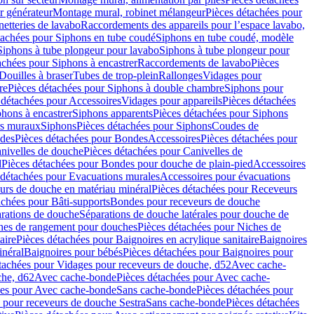
r générateur
Montage mural, robinet mélangeur
Pièces détachées pour
netteries de lavabo
Raccordements des appareils pour l’espace lavabo,
tachées pour Siphons en tube coudé
Siphons en tube coudé, modèle
Siphons à tube plongeur pour lavabo
Siphons à tube plongeur pour
achées pour Siphons à encastrer
Raccordements de lavabo
Pièces
Douilles à braser
Tubes de trop-plein
Rallonges
Vidages pour
re
Pièces détachées pour Siphons à double chambre
Siphons pour
 détachées pour Accessoires
Vidages pour appareils
Pièces détachées
hons à encastrer
Siphons apparents
Pièces détachées pour Siphons
rs muraux
Siphons
Pièces détachées pour Siphons
Coudes de
des
Pièces détachées pour Bondes
Accessoires
Pièces détachées pour
nivelles de douche
Pièces détachées pour Canivelles de
d
Pièces détachées pour Bondes pour douche de plain-pied
Accessoires
 détachées pour Evacuations murales
Accessoires pour évacuations
urs de douche en matériau minéral
Pièces détachées pour Receveurs
achées pour Bâti-supports
Bondes pour receveurs de douche
arations de douche
Séparations de douche latérales pour douche de
hes de rangement pour douches
Pièces détachées pour Niches de
aire
Pièces détachées pour Baignoires en acrylique sanitaire
Baignoires
inéral
Baignoires pour bébés
Pièces détachées pour Baignoires pour
tachées pour Vidages pour receveurs de douche, d52
Avec cache-
che, d62
Avec cache-bonde
Pièces détachées pour Avec cache-
ées pour Avec cache-bonde
Sans cache-bonde
Pièces détachées pour
 pour receveurs de douche Sestra
Sans cache-bonde
Pièces détachées