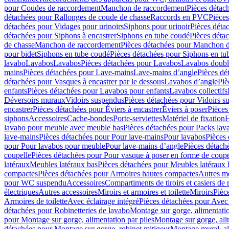
pour Coudes de raccordement
Manchon de raccordement
Pièces détac
détachées pour Rallonges de coude de chasse
Raccords en PVC
Pièce
détachées pour Vidages pour urinoirs
Siphons pour urinoir
Pièces déta
détachées pour Siphons à encastrer
Siphons en tube coudé
Pièces déta
de chasse
Manchon de raccordement
Pièces détachées pour Manchon 
pour bidet
Siphons en tube coudé
Pièces détachées pour Siphons en tu
lavabo
Lavabos
Lavabos
Pièces détachées pour Lavabos
Lavabos doubl
mains
Pièces détachées pour Lave-mains
Lave-mains d’angle
Pièces dé
détachées pour Vasques à encastrer par le dessous
Lavabos d’angle
Piè
enfants
Pièces détachées pour Lavabos pour enfants
Lavabos collectifs
Déversoirs muraux
Vidoirs suspendus
Pièces détachées pour Vidoirs s
encastrer
Pièces détachées pour Éviers à encastrer
Éviers à poser
Pièces
siphons
Accessoires
Cache-bondes
Porte-serviettes
Matériel de fixation
H
lavabo pour meuble avec meuble bas
Pièces détachées pour Packs la
lave-mains
Pièces détachées pour Pour lave-mains
Pour lavabos
Pièces
pour Pour lavabos pour meuble
Pour lave-mains d’angle
Pièces détach
coupelle
Pièces détachées pour Pour vasque à poser en forme de coupe
latéraux
Meubles latéraux bas
Pièces détachées pour Meubles latéraux 
compactes
Pièces détachées pour Armoires hautes compactes
Autres m
pour WC suspendu
Accessoires
Compartiments de tiroirs et casiers de
électriques
Autres accessoires
Miroirs et armoires et toilette
Miroirs
Pièc
Armoires de toilette
Avec éclairage intégré
Pièces détachées pour Avec 
détachées pour Robinetteries de lavabo
Montage sur gorge, alimentatio
pour Montage sur gorge, alimentation par piles
Montage sur gorge, ali
détachées pour Montage sur gorge, robinet mitigeur
Montage mural, al