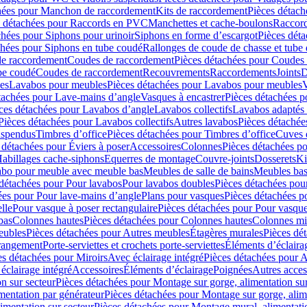
hées pour Manchon de raccordement
Kits de raccordement
Pièces détach
s détachées pour Raccords en PVC
Manchettes et cache-boulons
Raccord
chées pour Siphons pour urinoir
Siphons en forme d’escargot
Pièces dét
chées pour Siphons en tube coudé
Rallonges de coude de chasse et tube 
de raccordement
Coudes de raccordement
Pièces détachées pour Coudes
be coudé
Coudes de raccordement
Recouvrements
Raccordements
Joints
D
es
Lavabos pour meubles
Pièces détachées pour Lavabos pour meubles
V
tachées pour Lave-mains d’angle
Vasques à encastrer
Pièces détachées p
ces détachées pour Lavabos d’angle
Lavabos collectifs
Lavabos adapté
Pièces détachées pour Lavabos collectifs
Autres lavabos
Pièces détachée
uspendus
Timbres dʼoffice
Pièces détachées pour Timbres dʼoffice
Cuves d
 détachées pour Éviers à poser
Accessoires
Colonnes
Pièces détachées p
abillages cache-siphons
Equerres de montage
Couvre-joints
Dosserets
Ki
vabo pour meuble avec meuble bas
Meubles de salle de bains
Meubles bas
 détachées pour Pour lavabos
Pour lavabos doubles
Pièces détachées pou
ées pour Pour lave-mains d’angle
Plans pour vasques
Pièces détachées p
lle
Pour vasque à poser rectangulaire
Pièces détachées pour Pour vasque
bas
Colonnes hautes
Pièces détachées pour Colonnes hautes
Colonnes mi
eubles
Pièces détachées pour Autres meubles
Étagères murales
Pièces dé
 rangement
Porte-serviettes et crochets porte-serviettes
Éléments d’éclaira
es détachées pour Miroirs
Avec éclairage intégré
Pièces détachées pour A
éclairage intégré
Accessoires
Éléments d’éclairage
Poignées
Autres acces
n sur secteur
Pièces détachées pour Montage sur gorge, alimentation sur
mentation par générateur
Pièces détachées pour Montage sur gorge, alim
imentation sur secteur
Pièces détachées pour Montage mural, alimentatio