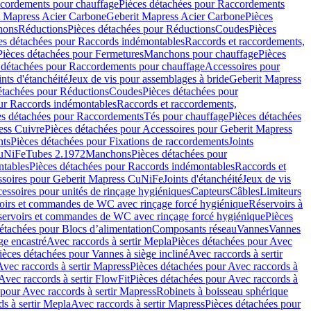
cordements pour chauffage
Pièces détachées pour Raccordements
t Mapress Acier Carbone
Geberit Mapress Acier Carbone
Pièces
hons
Réductions
Pièces détachées pour Réductions
Coudes
Pièces
es détachées pour Raccords indémontables
Raccords et raccordements,
Pièces détachées pour Fermetures
Manchons pour chauffage
Pièces
 détachées pour Raccordements pour chauffage
Accessoires pour
ints d'étanchéité
Jeux de vis pour assemblages à bride
Geberit Mapress
étachées pour Réductions
Coudes
Pièces détachées pour
ur Raccords indémontables
Raccords et raccordements,
es détachées pour Raccordements
Tés pour chauffage
Pièces détachées
ess Cuivre
Pièces détachées pour Accessoires pour Geberit Mapress
nts
Pièces détachées pour Fixations de raccordements
Joints
CuNiFe
Tubes 2.1972
Manchons
Pièces détachées pour
tables
Pièces détachées pour Raccords indémontables
Raccords et
soires pour Geberit Mapress CuNiFe
Joints d'étanchéité
Jeux de vis
essoires pour unités de rinçage hygiéniques
Capteurs
Câbles
Limiteurs
voirs et commandes de WC avec rinçage forcé hygiénique
Réservoirs à
éservoirs et commandes de WC avec rinçage forcé hygiénique
Pièces
étachées pour Blocs d’alimentation
Composants réseau
Vannes
Vannes
ge encastré
Avec raccords à sertir Mepla
Pièces détachées pour Avec
ièces détachées pour Vannes à siège incliné
Avec raccords à sertir
Avec raccords à sertir Mapress
Pièces détachées pour Avec raccords à
Avec raccords à sertir FlowFit
Pièces détachées pour Avec raccords à
 pour Avec raccords à sertir Mapress
Robinets à boisseau sphérique
s à sertir Mepla
Avec raccords à sertir Mapress
Pièces détachées pour