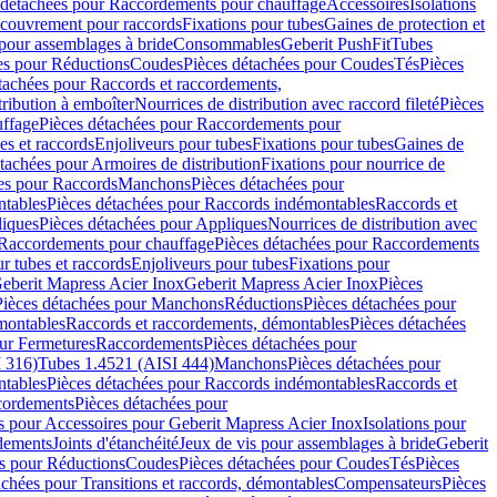
 détachées pour Raccordements pour chauffage
Accessoires
Isolations
couvrement pour raccords
Fixations pour tubes
Gaines de protection et
 pour assemblages à bride
Consommables
Geberit PushFit
Tubes
es pour Réductions
Coudes
Pièces détachées pour Coudes
Tés
Pièces
tachées pour Raccords et raccordements,
tribution à emboîter
Nourrices de distribution avec raccord fileté
Pièces
ffage
Pièces détachées pour Raccordements pour
s et raccords
Enjoliveurs pour tubes
Fixations pour tubes
Gaines de
tachées pour Armoires de distribution
Fixations pour nourrice de
es pour Raccords
Manchons
Pièces détachées pour
tables
Pièces détachées pour Raccords indémontables
Raccords et
iques
Pièces détachées pour Appliques
Nourrices de distribution avec
Raccordements pour chauffage
Pièces détachées pour Raccordements
 tubes et raccords
Enjoliveurs pour tubes
Fixations pour
eberit Mapress Acier Inox
Geberit Mapress Acier Inox
Pièces
Pièces détachées pour Manchons
Réductions
Pièces détachées pour
montables
Raccords et raccordements, démontables
Pièces détachées
ur Fermetures
Raccordements
Pièces détachées pour
 316)
Tubes 1.4521 (AISI 444)
Manchons
Pièces détachées pour
tables
Pièces détachées pour Raccords indémontables
Raccords et
ordements
Pièces détachées pour
s pour Accessoires pour Geberit Mapress Acier Inox
Isolations pour
rdements
Joints d'étanchéité
Jeux de vis pour assemblages à bride
Geberit
s pour Réductions
Coudes
Pièces détachées pour Coudes
Tés
Pièces
achées pour Transitions et raccords, démontables
Compensateurs
Pièces