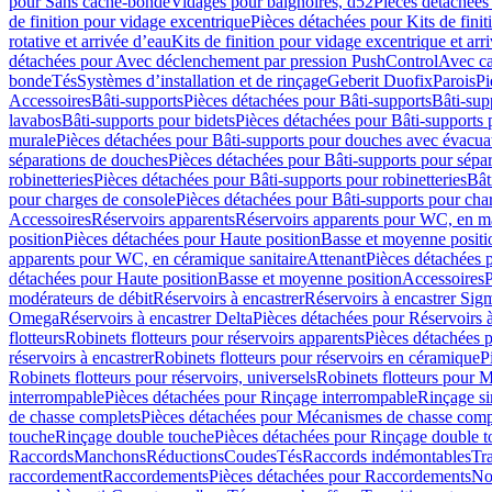
pour Sans cache-bonde
Vidages pour baignoires, d52
Pièces détachées
de finition pour vidage excentrique
Pièces détachées pour Kits de fini
rotative et arrivée d’eau
Kits de finition pour vidage excentrique et arr
détachées pour Avec déclenchement par pression PushControl
Avec c
bonde
Tés
Systèmes d’installation et de rinçage
Geberit Duofix
Parois
Pi
Accessoires
Bâti-supports
Pièces détachées pour Bâti-supports
Bâti-su
lavabos
Bâti-supports pour bidets
Pièces détachées pour Bâti-supports 
murale
Pièces détachées pour Bâti-supports pour douches avec évacua
séparations de douches
Pièces détachées pour Bâti-supports pour sépa
robinetteries
Pièces détachées pour Bâti-supports pour robinetteries
Bât
pour charges de console
Pièces détachées pour Bâti-supports pour cha
Accessoires
Réservoirs apparents
Réservoirs apparents pour WC, en ma
position
Pièces détachées pour Haute position
Basse et moyenne positi
apparents pour WC, en céramique sanitaire
Attenant
Pièces détachées 
détachées pour Haute position
Basse et moyenne position
Accessoires
P
modérateurs de débit
Réservoirs à encastrer
Réservoirs à encastrer Sig
Omega
Réservoirs à encastrer Delta
Pièces détachées pour Réservoirs à
flotteurs
Robinets flotteurs pour réservoirs apparents
Pièces détachées p
réservoirs à encastrer
Robinets flotteurs pour réservoirs en céramique
P
Robinets flotteurs pour réservoirs, universels
Robinets flotteurs pour 
interrompable
Pièces détachées pour Rinçage interrompable
Rinçage s
de chasse complets
Pièces détachées pour Mécanismes de chasse comp
touche
Rinçage double touche
Pièces détachées pour Rinçage double 
Raccords
Manchons
Réductions
Coudes
Tés
Raccords indémontables
Tra
raccordement
Raccordements
Pièces détachées pour Raccordements
Nou