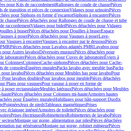
ées pour Kits de raccordement
Rallonges de coude de chasse
Pièces
s de transition et pièces de connexion
Vidages pour urinoirs
Pièces
achées pour Siphons en forme d’escargot
Siphons à encastrer
Pièces
de chasse
Pièces détachées pour Rallonges de coude de chasse et tube
 de raccordement
Vidages pour bidet
Pièces détachées pour Vidages
ouilles à braser
Pièces détachées pour Douilles à braser
Espace
asques à poser
Pièces détachées pour Vasques à poser
Lave-
our Vasques à encastrer
Vasques à encastrer par le dessous
Pièces
s PMR
Pièces détachées pour Lavabos adaptés PMR
Lavabos pour
s pour Autres lavabos
Déversoirs muraux
Pièces détachées pour
e laboratoire
Pièces détachées pour Cuves de laboratoire
Éviers à
our Colonnes
Colonnes
Cache-siphons
Pièces détachées pour Cache-
ts de consoles
Étagères murales
Packs lavabo avec meuble bas
Packs
 pour lavabo
Pièces détachées pour Meubles bas pour lavabo
Pour
r Pour lavabos doubles
Pour lavabos pour meuble
Pièces détachées
our Plans pour vasques
Pour vasque à poser en forme de
 à poser rectangulaire
Meubles latéraux
Pièces détachées pour Meubles
-haute
Pièces détachées pour Colonnes mi-haute
Armoires hautes
tachées pour Étagères murales
Habillages pour bâti-support Duofix
ge
Poignées
Jeux de pieds
Tableaux magnétiques
Prises
vec éclairage intégré
Armoires de toilette
Pièces détachées pour
soires
Prises électriques
Robinetteries
Robinetteries de lavabo
Pièces
 secteur
Montage sur gorge, alimentation par piles
Pièces détachées
entation par générateur
Montage sur gorge, robinet mitigeur
Pièces
n sur secteur
Montage mural, alimentation par piles
Pièces détachées