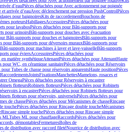
tive
Pièces détachées pour Avec actionnement par poignée rotative
Kits
rrivée d’eau
Pièces détachées pour Avec actionnement par poignée
 et arrivée d’eau
Avec déclenchement par pression PushControl
Pièces
idages pour baignoires
Kits de raccordement
Bouchons de
tèmes porteurs
Habillages
Accessoires
Pièces détachées pour
rts pour lavabos
Pièces détachées pour Bâti-supports pour
ts pour urinoirs
Bâti-supports pour douches avec évacuation
our Bâti-supports pour douches et baignoires
Bâti-supports pour
es pour Bâti-supports pour déversoirs muraux
Bâti-supports pour
Bâti-supports pour machines à laver et lave-vaisselle
Bâti-supports
ports pour éviers
Accessoires
Pièces détachées pour
 en matière synthétique
Attenant
Pièces détachées pour Attenant
Haute
s pour WC, en céramique sanitaire
Pièces détachées pour Réservoirs
 pour Tubes de chasse pour réservoirs apparents
Haute position
Pièces
r Raccordements
Joints
Fixations
Manchettes
Mamelons, rosaces et
astrer Omega
Pièces détachées pour Réservoirs à encastrer
inets flotteurs
Robinets flotteurs
Pièces détachées pour Robinets
réservoirs à encastrer
Pièces détachées pour Robinets flotteurs pour
inets flotteurs pour réservoirs, universels
Pièces détachées pour
mes de chasse
Pièces détachées pour Mécanismes de chasse
Rinçage
le touche
Pièces détachées pour Rinçage double touche
Mécanismes
e
Rinçage simple touche
Pièces détachées pour Rinçage simple
s ML
Tubes ML pour chauffage
Raccords
Pièces détachées pour
raccords, démontables
Fermetures
Boîtes de
s de distribution avec raccord fileté
Nourrice de distribution avec