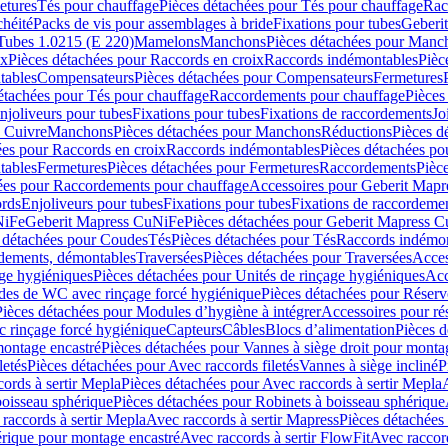
etures
Tés pour chauffage
Pièces détachées pour Tés pour chauffage
Rac
chéité
Packs de vis pour assemblages à bride
Fixations pour tubes
Geberi
Tubes 1.0215 (E 220)
Mamelons
Manchons
Pièces détachées pour Manc
ix
Pièces détachées pour Raccords en croix
Raccords indémontables
Pièc
tables
Compensateurs
Pièces détachées pour Compensateurs
Fermetures
étachées pour Tés pour chauffage
Raccordements pour chauffage
Pièces
njoliveurs pour tubes
Fixations pour tubes
Fixations de raccordements
Jo
s Cuivre
Manchons
Pièces détachées pour Manchons
Réductions
Pièces d
ées pour Raccords en croix
Raccords indémontables
Pièces détachées po
tables
Fermetures
Pièces détachées pour Fermetures
Raccordements
Pièc
ées pour Raccordements pour chauffage
Accessoires pour Geberit Mapr
ords
Enjoliveurs pour tubes
Fixations pour tubes
Fixations de raccordeme
NiFe
Geberit Mapress CuNiFe
Pièces détachées pour Geberit Mapress 
 détachées pour Coudes
Tés
Pièces détachées pour Tés
Raccords indémon
rdements, démontables
Traversées
Pièces détachées pour Traversées
Acces
age hygiéniques
Pièces détachées pour Unités de rinçage hygiéniques
Acc
des de WC avec rinçage forcé hygiénique
Pièces détachées pour Réser
Pièces détachées pour Modules d’hygiène à intégrer
Accessoires pour r
 rinçage forcé hygiénique
Capteurs
Câbles
Blocs d’alimentation
Pièces d
montage encastré
Pièces détachées pour Vannes à siège droit pour monta
letés
Pièces détachées pour Avec raccords filetés
Vannes à siège incliné
P
ords à sertir Mepla
Pièces détachées pour Avec raccords à sertir Mepla
boisseau sphérique
Pièces détachées pour Robinets à boisseau sphérique
raccords à sertir Mepla
Avec raccords à sertir Mapress
Pièces détachées
érique pour montage encastré
Avec raccords à sertir FlowFit
Avec raccord