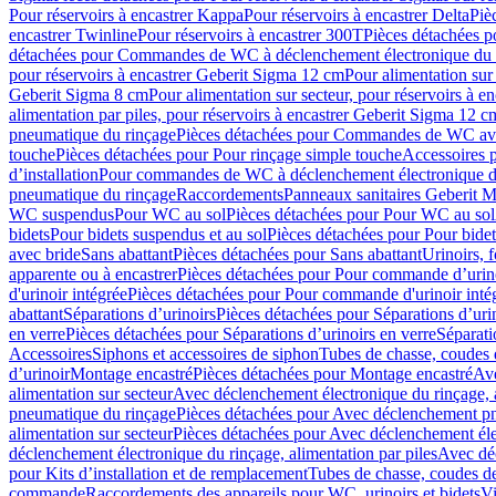
Pour réservoirs à encastrer Kappa
Pour réservoirs à encastrer Delta
Piè
encastrer Twinline
Pour réservoirs à encastrer 300T
Pièces détachées p
détachées pour Commandes de WC à déclenchement électronique du 
pour réservoirs à encastrer Geberit Sigma 12 cm
Pour alimentation sur
Geberit Sigma 8 cm
Pour alimentation sur secteur, pour réservoirs à 
alimentation par piles, pour réservoirs à encastrer Geberit Sigma 12 c
pneumatique du rinçage
Pièces détachées pour Commandes de WC ave
touche
Pièces détachées pour Pour rinçage simple touche
Accessoires
d’installation
Pour commandes de WC à déclenchement électronique d
pneumatique du rinçage
Raccordements
Panneaux sanitaires Geberit M
WC suspendus
Pour WC au sol
Pièces détachées pour Pour WC au sol
bidets
Pour bidets suspendus et au sol
Pièces détachées pour Pour bidet
avec bride
Sans abattant
Pièces détachées pour Sans abattant
Urinoirs, 
apparente ou à encastrer
Pièces détachées pour Pour commande d’urino
d'urinoir intégrée
Pièces détachées pour Pour commande d'urinoir inté
abattant
Séparations d’urinoirs
Pièces détachées pour Séparations d’uri
en verre
Pièces détachées pour Séparations d’urinoirs en verre
Séparati
Accessoires
Siphons et accessoires de siphon
Tubes de chasse, coudes 
dʼurinoir
Montage encastré
Pièces détachées pour Montage encastré
Ave
alimentation sur secteur
Avec déclenchement électronique du rinçage, a
pneumatique du rinçage
Pièces détachées pour Avec déclenchement p
alimentation sur secteur
Pièces détachées pour Avec déclenchement élec
déclenchement électronique du rinçage, alimentation par piles
Avec dé
pour Kits d’installation et de remplacement
Tubes de chasse, coudes de
commande
Raccordements des appareils pour WC, urinoirs et bidets
Vi