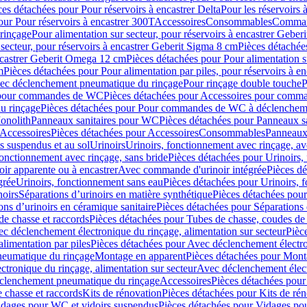
ces détachées pour Pour réservoirs à encastrer Delta
Pour les réservoirs 
our Pour réservoirs à encastrer 300T
Accessoires
Consommables
Command
rinçage
Pour alimentation sur secteur, pour réservoirs à encastrer Gebe
 secteur, pour réservoirs à encastrer Geberit Sigma 8 cm
Pièces détachées
encastrer Geberit Omega 12 cm
Pièces détachées pour Pour alimentation s
m
Pièces détachées pour Pour alimentation par piles, pour réservoirs à 
c déclenchement pneumatique du rinçage
Pour rinçage double touche
P
 pour commandes de WC
Pièces détachées pour Accessoires pour com
u rinçage
Pièces détachées pour Pour commandes de WC à déclencheme
onolith
Panneaux sanitaires pour WC
Pièces détachées pour Panneaux s
Accessoires
Pièces détachées pour Accessoires
Consommables
Panneaux 
s suspendus et au sol
Urinoirs
Urinoirs, fonctionnement avec rinçage, av
fonctionnement avec rinçage, sans bride
Pièces détachées pour Urinoirs,
ir apparente ou à encastrer
Avec commande d'urinoir intégrée
Pièces d
grée
Urinoirs, fonctionnement sans eau
Pièces détachées pour Urinoirs, 
noirs
Séparations d’urinoirs en matière synthétique
Pièces détachées pour
ons d’urinoirs en céramique sanitaire
Pièces détachées pour Séparations 
de chasse et raccords
Pièces détachées pour Tubes de chasse, coudes de 
c déclenchement électronique du rinçage, alimentation sur secteur
Pièc
limentation par piles
Pièces détachées pour Avec déclenchement électron
neumatique du rinçage
Montage en apparent
Pièces détachées pour Mont
tronique du rinçage, alimentation sur secteur
Avec déclenchement électr
clenchement pneumatique du rinçage
Accessoires
Pièces détachées pour
 chasse et raccords
Kits de rénovation
Pièces détachées pour Kits de ré
dages pour WC et vidoirs suspendus
Pièces détachées pour Vidages po