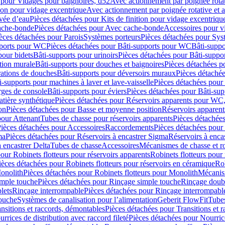
 pour Vidages pour baignoires, d52
Avec actionnement par poignée rota
tion pour vidage excentrique
Avec actionnement par poignée rotative et a
ivée d’eau
Pièces détachées pour Kits de finition pour vidage excentrique
ache-bonde
Pièces détachées pour Avec cache-bonde
Accessoires pour v
èces détachées pour Parois
Systèmes porteurs
Pièces détachées pour Sys
pports pour WC
Pièces détachées pour Bâti-supports pour WC
Bâti-suppo
pour bidets
Bâti-supports pour urinoirs
Pièces détachées pour Bâti-suppor
tion murale
Bâti-supports pour douches et baignoires
Pièces détachées p
rations de douches
Bâti-supports pour déversoirs muraux
Pièces détaché
i-supports pour machines à laver et lave-vaisselle
Pièces détachées pour 
rges de console
Bâti-supports pour éviers
Pièces détachées pour Bâti-sup
tière synthétique
Pièces détachées pour Réservoirs apparents pour WC,
on
Pièces détachées pour Basse et moyenne position
Réservoirs apparent
pour Attenant
Tubes de chasse pour réservoirs apparents
Pièces détachées
ièces détachées pour Accessoires
Raccordements
Pièces détachées pou
ma
Pièces détachées pour Réservoirs à encastrer Sigma
Réservoirs à enc
 encastrer Delta
Tubes de chasse
Accessoires
Mécanismes de chasse et rob
our Robinets flotteurs pour réservoirs apparents
Robinets flotteurs pour 
ièces détachées pour Robinets flotteurs pour réservoirs en céramique
Rob
Monolith
Pièces détachées pour Robinets flotteurs pour Monolith
Mécanis
imple touche
Pièces détachées pour Rinçage simple touche
Rinçage doub
lets
Rinçage interrompable
Pièces détachées pour Rinçage interrompabl
touche
Systèmes de canalisation pour l’alimentation
Geberit FlowFit
Tube
nsitions et raccords, démontables
Pièces détachées pour Transitions et 
rrices de distribution avec raccord fileté
Pièces détachées pour Nourrice