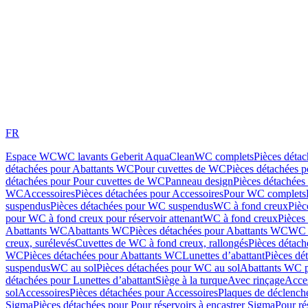
FR
Espace WC
WC lavants Geberit AquaClean
WC complets
Pièces déta
détachées pour Abattants WC
Pour cuvettes de WC
Pièces détachées 
détachées pour Pour cuvettes de WC
Panneau design
Pièces détachées
WC
Accessoires
Pièces détachées pour Accessoires
Pour WC complets
suspendus
Pièces détachées pour WC suspendus
WC à fond creux
Pièc
pour WC à fond creux pour réservoir attenant
WC à fond creux
Pièces
Abattants WC
Abattants WC
Pièces détachées pour Abattants WC
WC 
creux, surélevés
Cuvettes de WC à fond creux, rallongés
Pièces détach
WC
Pièces détachées pour Abattants WC
Lunettes d’abattant
Pièces dé
suspendus
WC au sol
Pièces détachées pour WC au sol
Abattants WC p
détachées pour Lunettes d’abattant
Siège à la turque
Avec rinçage
Acce
sol
Accessoires
Pièces détachées pour Accessoires
Plaques de déclenc
Sigma
Pièces détachées pour Pour réservoirs à encastrer Sigma
Pour ré