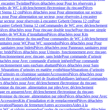
à encastrer Twinline
Pièces détachées pour Pour les réservoirs à
es de WC à déclenchement électronique du rinçage
Pièces
rit Sigma 12 cm
Pièces détachées pour Pour alimentation sur secteur,
 pour Pour alimentation sur secteur, pour réservoirs à encastrer
ur secteur, pour réservoirs à encastrer Geberit Omega 12 cm
Pour
encastrer Geberit Sigma 12 cm
Commandes de WC avec déclenchement
ièces détachées pour Pour rinçage double touche
Pour rinçage simple
mandes de WC
Kits d’installation
Pièces détachées pour Kits
nt électronique du rinçage
Pour commandes de WC à déclenchement
anitaires pour WC
Pour WC suspendus
Pièces détachées pour Pour
sanitaires pour bidets
Pièces détachées pour Panneaux sanitaires pour
ec bride
Pièces détachées pour Urinoirs, fonctionnement avec rinçage,
 fonctionnement avec rinçage, sans bride
Pour commande d’urinoir
étachées pour Avec commande d'urinoir intégrée
Pour commande
fonctionnement sans eau
Sans abattant
Pièces détachées pour Sans
 Séparations d’urinoirs en matière synthétique
Séparations d’urinoirs
d’urinoirs en céramique sanitaire
Accessoires
Pièces détachées pour
chasse et raccords
Matériel de fixation
Habillages latéraux
Commandes
es détachées pour Avec déclenchement électronique du rinçage,
ique du rinçage, alimentation par piles
Avec déclenchement
age en apparent
Avec déclenchement électronique du rinçage,
onique du rinçage, alimentation par piles
Pièces détachées pour Avec
 Accessoires
Kits d’installation et de remplacement
Pièces détachées
novation
Plaques de fermeture
Autres accessoires
Aides à la
ur WC et vidoirs suspendus
Coudes de raccordement
Pièces détachées