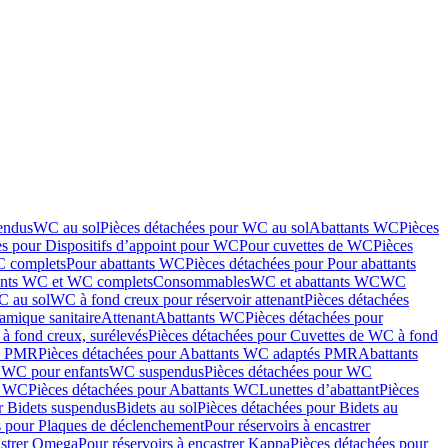
endus
WC au sol
Pièces détachées pour WC au sol
Abattants WC
Pièces
es pour Dispositifs d’appoint pour WC
Pour cuvettes de WC
Pièces
C complets
Pour abattants WC
Pièces détachées pour Pour abattants
ants WC et WC complets
Consommables
WC et abattants WC
WC
C au sol
WC à fond creux pour réservoir attenant
Pièces détachées
amique sanitaire
Attenant
Abattants WC
Pièces détachées pour
à fond creux, surélevés
Pièces détachées pour Cuvettes de WC à fond
és PMR
Pièces détachées pour Abattants WC adaptés PMR
Abattants
r WC pour enfants
WC suspendus
Pièces détachées pour WC
s WC
Pièces détachées pour Abattants WC
Lunettes d’abattant
Pièces
r Bidets suspendus
Bidets au sol
Pièces détachées pour Bidets au
s pour Plaques de déclenchement
Pour réservoirs à encastrer
astrer Omega
Pour réservoirs à encastrer Kappa
Pièces détachées pour