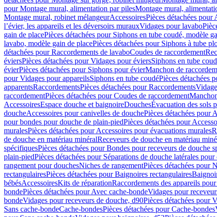
pour Montage mural, alimentation par piles
Montage mural, alimentati
Montage mural, robinet mélangeur
Accessoires
Pièces détachées pour 
l’évier, les appareils et les déversoirs muraux
Vidages pour lavabo
Pièc
gain de place
Pièces détachées pour Siphons en tube coudé, modèle ga
lavabo, modèle gain de place
Pièces détachées pour Siphons à tube pl
détachées pour Raccordements de lavabo
Coudes de raccordement
Rec
éviers
Pièces détachées pour Vidages pour éviers
Siphons en tube cou
évier
Pièces détachées pour Siphons pour évier
Manchon de raccordem
pour Vidages pour appareils
Siphons en tube coudé
Pièces détachées p
apparents
Raccordements
Pièces détachées pour Raccordements
Vidage
raccordement
Pièces détachées pour Coudes de raccordement
Manchon
Accessoires
Espace douche et baignoire
Douches
Évacuation des sols 
douche
Accessoires pour canivelles de douche
Pièces détachées pour A
pour bondes pour douche de plain-pied
Pièces détachées pour Accesso
murales
Pièces détachées pour Accessoires pour évacuations murales
R
de douche en matériau minéral
Receveurs de douche en matériau miné
spécifiques
Pièces détachées pour Bondes pour receveurs de douche s
plain-pied
Pièces détachées pour Séparations de douche latérales pour
rangement pour douches
Niches de rangement
Pièces détachées pour 
rectangulaires
Pièces détachées pour Baignoires rectangulaires
Baignoi
bébés
Accessoires
Kits de réparation
Raccordements des appareils pour 
bonde
Pièces détachées pour Avec cache-bonde
Vidages pour receveur
bonde
Vidages pour receveurs de douche, d90
Pièces détachées pour 
Sans cache-bonde
Cache-bondes
Pièces détachées pour Cache-bondes