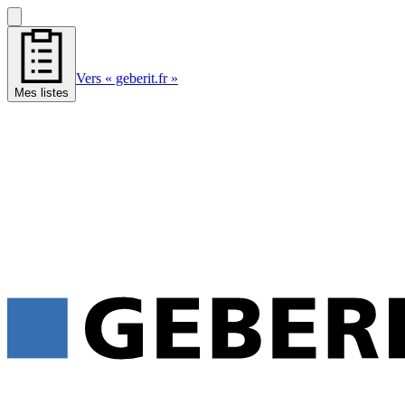
Vers « geberit.fr »
Mes listes