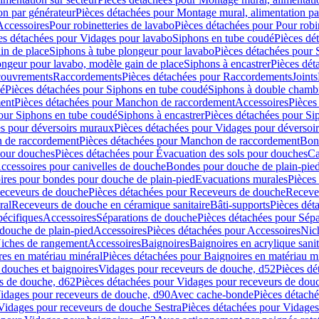
on par générateur
Pièces détachées pour Montage mural, alimentation pa
Accessoires
Pour robinetteries de lavabo
Pièces détachées pour Pour robi
es détachées pour Vidages pour lavabo
Siphons en tube coudé
Pièces dé
in de place
Siphons à tube plongeur pour lavabo
Pièces détachées pour 
ongeur pour lavabo, modèle gain de place
Siphons à encastrer
Pièces dét
ouvrements
Raccordements
Pièces détachées pour Raccordements
Joints
dé
Pièces détachées pour Siphons en tube coudé
Siphons à double chamb
ent
Pièces détachées pour Manchon de raccordement
Accessoires
Pièces
our Siphons en tube coudé
Siphons à encastrer
Pièces détachées pour Sip
s pour déversoirs muraux
Pièces détachées pour Vidages pour déversoi
 de raccordement
Pièces détachées pour Manchon de raccordement
Bon
pour douches
Pièces détachées pour Évacuation des sols pour douches
Ca
ccessoires pour canivelles de douche
Bondes pour douche de plain-pie
ires pour bondes pour douche de plain-pied
Evacuations murales
Pièces
eceveurs de douche
Pièces détachées pour Receveurs de douche
Receve
ral
Receveurs de douche en céramique sanitaire
Bâti-supports
Pièces dét
pécifiques
Accessoires
Séparations de douche
Pièces détachées pour Sép
 douche de plain-pied
Accessoires
Pièces détachées pour Accessoires
Nic
Niches de rangement
Accessoires
Baignoires
Baignoires en acrylique sanit
res en matériau minéral
Pièces détachées pour Baignoires en matériau m
douches et baignoires
Vidages pour receveurs de douche, d52
Pièces dé
s de douche, d62
Pièces détachées pour Vidages pour receveurs de dou
Vidages pour receveurs de douche, d90
Avec cache-bonde
Pièces détach
Vidages pour receveurs de douche Sestra
Pièces détachées pour Vidages