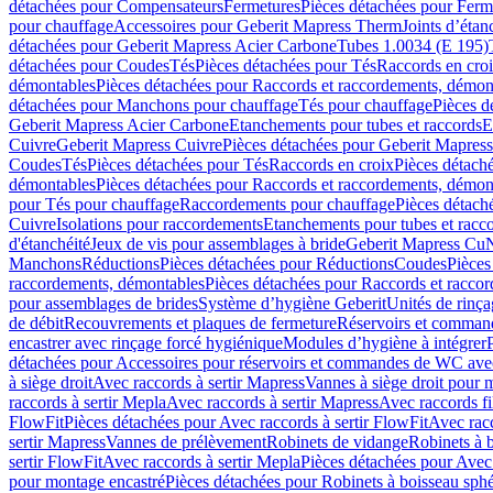
détachées pour Compensateurs
Fermetures
Pièces détachées pour Ferm
pour chauffage
Accessoires pour Geberit Mapress Therm
Joints d’étan
détachées pour Geberit Mapress Acier Carbone
Tubes 1.0034 (E 195)
détachées pour Coudes
Tés
Pièces détachées pour Tés
Raccords en cro
démontables
Pièces détachées pour Raccords et raccordements, démon
détachées pour Manchons pour chauffage
Tés pour chauffage
Pièces d
Geberit Mapress Acier Carbone
Etanchements pour tubes et raccords
E
Cuivre
Geberit Mapress Cuivre
Pièces détachées pour Geberit Mapres
Coudes
Tés
Pièces détachées pour Tés
Raccords en croix
Pièces détach
démontables
Pièces détachées pour Raccords et raccordements, démon
pour Tés pour chauffage
Raccordements pour chauffage
Pièces détach
Cuivre
Isolations pour raccordements
Etanchements pour tubes et racc
d'étanchéité
Jeux de vis pour assemblages à bride
Geberit Mapress Cu
Manchons
Réductions
Pièces détachées pour Réductions
Coudes
Pièces
raccordements, démontables
Pièces détachées pour Raccords et racco
pour assemblages de brides
Système d’hygiène Geberit
Unités de rinç
de débit
Recouvrements et plaques de fermeture
Réservoirs et comman
encastrer avec rinçage forcé hygiénique
Modules d’hygiène à intégrer
détachées pour Accessoires pour réservoirs et commandes de WC avec
à siège droit
Avec raccords à sertir Mapress
Vannes à siège droit pour 
raccords à sertir Mepla
Avec raccords à sertir Mapress
Avec raccords fi
FlowFit
Pièces détachées pour Avec raccords à sertir FlowFit
Avec racc
sertir Mapress
Vannes de prélèvement
Robinets de vidange
Robinets à 
sertir FlowFit
Avec raccords à sertir Mepla
Pièces détachées pour Avec 
pour montage encastré
Pièces détachées pour Robinets à boisseau sph