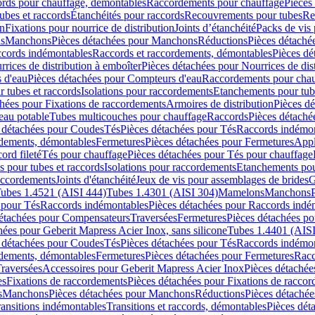
cords pour chauffage, démontables
Raccordements pour chauffage
Pièces
ubes et raccords
Étanchéités pour raccords
Recouvrements pour tubes
Re
on
Fixations pour nourrice de distribution
Joints d’étanchéité
Packs de vis
ds
Manchons
Pièces détachées pour Manchons
Réductions
Pièces détaché
ccords indémontables
Raccords et raccordements, démontables
Pièces dé
rrices de distribution à emboîter
Pièces détachées pour Nourrices de dis
 d'eau
Pièces détachées pour Compteurs d'eau
Raccordements pour chau
r tubes et raccords
Isolations pour raccordements
Etanchements pour tube
chées pour Fixations de raccordements
Armoires de distribution
Pièces dé
eau potable
Tubes multicouches pour chauffage
Raccords
Pièces détaché
 détachées pour Coudes
Tés
Pièces détachées pour Tés
Raccords indémon
rdements, démontables
Fermetures
Pièces détachées pour Fermetures
Appl
ord fileté
Tés pour chauffage
Pièces détachées pour Tés pour chauffage
ns pour tubes et raccords
Isolations pour raccordements
Etanchements pour
raccordements
Joints d'étanchéité
Jeux de vis pour assemblages de brides
G
ubes 1.4521 (AISI 444)
Tubes 1.4301 (AISI 304)
Mamelons
Manchons
 pour Tés
Raccords indémontables
Pièces détachées pour Raccords indé
détachées pour Compensateurs
Traversées
Fermetures
Pièces détachées po
hées pour Geberit Mapress Acier Inox, sans silicone
Tubes 1.4401 (AISI
 détachées pour Coudes
Tés
Pièces détachées pour Tés
Raccords indémon
rdements, démontables
Fermetures
Pièces détachées pour Fermetures
Racc
raversées
Accessoires pour Geberit Mapress Acier Inox
Pièces détachée
es
Fixations de raccordements
Pièces détachées pour Fixations de racco
s
Manchons
Pièces détachées pour Manchons
Réductions
Pièces détachée
ransitions indémontables
Transitions et raccords, démontables
Pièces dét