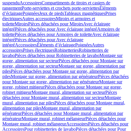
suspendu
Accessoires
Compartiments de tiroirs et casiers de
rangement
Porte-serviettes et crochets porte-serviettes
Éléments
d’éclairage
Poignées
Jeux de pieds
Tableaux magnétiques
Prises
électriques
Autres accessoires
Miroirs et armoires et
toilette
Miroirs
Pièces détachées pour Miroirs
Avec éclairage
intégré
Pièces détachées pour Avec éclairage intégré
Armoires de
toilette
Pièces détachées pour Armoires de toilette
Avec éclairage
intégré
Pièces détachées pour Avec éclairage
intégré
Accessoires
Éléments d’éclairage
Poignées
Autres
accessoires
Prises électriques
Robinetteries
Robinetteries de
lavabo
Pièces détachées pour Robinetteries de lavabo
Montage sur
gorge, alimentation sur secteur
Pièces détachées pour Montage sur
gorge, alimentation sur secteur
Montage sur gorge, alimentation par
piles
Pièces détachées pour Montage sur gorge, alimentation par
piles
Montage sur gorge, alimentation par générateur
Pièces détachées
pour Montage sur gorge, alimentation par générateur
Montage sur
gorge, robinet mitigeur
Pièces détachées pour Montage sur gorge,
robinet mitigeur
Montage mural, alimentation sur secteur
Pièces
détachées pour Montage mural, alimentation sur secteur
Montage
mural, alimentation par piles
Pièces détachées pour Montage mural,
alimentation par piles
Montage mural, alimentation par
générateur
Pièces détachées pour Montage mural, alimentation par
générateur
Montage mural, robinet mélangeur
Pièces détachées pour
Montage mural, robinet mélangeur
Accessoires
Pièces détachées pour
Accessoires
Pour robinetteries de lavabo
Pièces détachées pour Pour