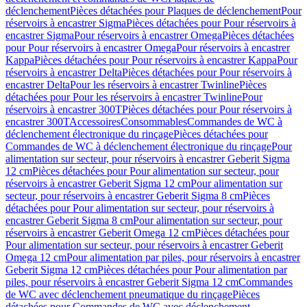
déclenchement
Pièces détachées pour Plaques de déclenchement
Pour
réservoirs à encastrer Sigma
Pièces détachées pour Pour réservoirs à
encastrer Sigma
Pour réservoirs à encastrer Omega
Pièces détachées
pour Pour réservoirs à encastrer Omega
Pour réservoirs à encastrer
Kappa
Pièces détachées pour Pour réservoirs à encastrer Kappa
Pour
réservoirs à encastrer Delta
Pièces détachées pour Pour réservoirs à
encastrer Delta
Pour les réservoirs à encastrer Twinline
Pièces
détachées pour Pour les réservoirs à encastrer Twinline
Pour
réservoirs à encastrer 300T
Pièces détachées pour Pour réservoirs à
encastrer 300T
Accessoires
Consommables
Commandes de WC à
déclenchement électronique du rinçage
Pièces détachées pour
Commandes de WC à déclenchement électronique du rinçage
Pour
alimentation sur secteur, pour réservoirs à encastrer Geberit Sigma
12 cm
Pièces détachées pour Pour alimentation sur secteur, pour
réservoirs à encastrer Geberit Sigma 12 cm
Pour alimentation sur
secteur, pour réservoirs à encastrer Geberit Sigma 8 cm
Pièces
détachées pour Pour alimentation sur secteur, pour réservoirs à
encastrer Geberit Sigma 8 cm
Pour alimentation sur secteur, pour
réservoirs à encastrer Geberit Omega 12 cm
Pièces détachées pour
Pour alimentation sur secteur, pour réservoirs à encastrer Geberit
Omega 12 cm
Pour alimentation par piles, pour réservoirs à encastrer
Geberit Sigma 12 cm
Pièces détachées pour Pour alimentation par
piles, pour réservoirs à encastrer Geberit Sigma 12 cm
Commandes
de WC avec déclenchement pneumatique du rinçage
Pièces
détachées pour Commandes de WC avec déclenchement