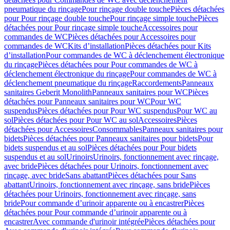
pneumatique du rinçage
Pour rinçage double touche
Pièces détachées
pour Pour rinçage double touche
Pour rinçage simple touche
Pièces
détachées pour Pour rinçage simple touche
Accessoires pour
commandes de WC
Pièces détachées pour Accessoires pour
commandes de WC
Kits d’installation
Pièces détachées pour Kits
d’installation
Pour commandes de WC à déclenchement électronique
du rinçage
Pièces détachées pour Pour commandes de WC à
déclenchement électronique du rinçage
Pour commandes de WC à
déclenchement pneumatique du rinçage
Raccordements
Panneaux
sanitaires Geberit Monolith
Panneaux sanitaires pour WC
Pièces
détachées pour Panneaux sanitaires pour WC
Pour WC
suspendus
Pièces détachées pour Pour WC suspendus
Pour WC au
sol
Pièces détachées pour Pour WC au sol
Accessoires
Pièces
détachées pour Accessoires
Consommables
Panneaux sanitaires pour
bidets
Pièces détachées pour Panneaux sanitaires pour bidets
Pour
bidets suspendus et au sol
Pièces détachées pour Pour bidets
suspendus et au sol
Urinoirs
Urinoirs, fonctionnement avec rinçage,
avec bride
Pièces détachées pour Urinoirs, fonctionnement avec
rinçage, avec bride
Sans abattant
Pièces détachées pour Sans
abattant
Urinoirs, fonctionnement avec rinçage, sans bride
Pièces
détachées pour Urinoirs, fonctionnement avec rinçage, sans
bride
Pour commande d’urinoir apparente ou à encastrer
Pièces
détachées pour Pour commande d’urinoir apparente ou à
encastrer
Avec commande d'urinoir intégrée
Pièces détachées pour