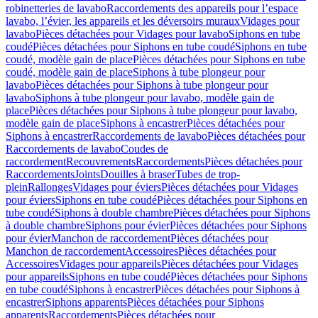
robinetteries de lavabo
Raccordements des appareils pour l’espace
lavabo, l’évier, les appareils et les déversoirs muraux
Vidages pour
lavabo
Pièces détachées pour Vidages pour lavabo
Siphons en tube
coudé
Pièces détachées pour Siphons en tube coudé
Siphons en tube
coudé, modèle gain de place
Pièces détachées pour Siphons en tube
coudé, modèle gain de place
Siphons à tube plongeur pour
lavabo
Pièces détachées pour Siphons à tube plongeur pour
lavabo
Siphons à tube plongeur pour lavabo, modèle gain de
place
Pièces détachées pour Siphons à tube plongeur pour lavabo,
modèle gain de place
Siphons à encastrer
Pièces détachées pour
Siphons à encastrer
Raccordements de lavabo
Pièces détachées pour
Raccordements de lavabo
Coudes de
raccordement
Recouvrements
Raccordements
Pièces détachées pour
Raccordements
Joints
Douilles à braser
Tubes de trop-
plein
Rallonges
Vidages pour éviers
Pièces détachées pour Vidages
pour éviers
Siphons en tube coudé
Pièces détachées pour Siphons en
tube coudé
Siphons à double chambre
Pièces détachées pour Siphons
à double chambre
Siphons pour évier
Pièces détachées pour Siphons
pour évier
Manchon de raccordement
Pièces détachées pour
Manchon de raccordement
Accessoires
Pièces détachées pour
Accessoires
Vidages pour appareils
Pièces détachées pour Vidages
pour appareils
Siphons en tube coudé
Pièces détachées pour Siphons
en tube coudé
Siphons à encastrer
Pièces détachées pour Siphons à
encastrer
Siphons apparents
Pièces détachées pour Siphons
apparents
Raccordements
Pièces détachées pour