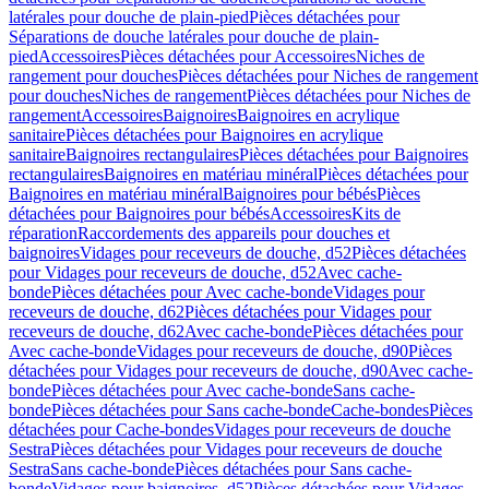
latérales pour douche de plain-pied
Pièces détachées pour
Séparations de douche latérales pour douche de plain-
pied
Accessoires
Pièces détachées pour Accessoires
Niches de
rangement pour douches
Pièces détachées pour Niches de rangement
pour douches
Niches de rangement
Pièces détachées pour Niches de
rangement
Accessoires
Baignoires
Baignoires en acrylique
sanitaire
Pièces détachées pour Baignoires en acrylique
sanitaire
Baignoires rectangulaires
Pièces détachées pour Baignoires
rectangulaires
Baignoires en matériau minéral
Pièces détachées pour
Baignoires en matériau minéral
Baignoires pour bébés
Pièces
détachées pour Baignoires pour bébés
Accessoires
Kits de
réparation
Raccordements des appareils pour douches et
baignoires
Vidages pour receveurs de douche, d52
Pièces détachées
pour Vidages pour receveurs de douche, d52
Avec cache-
bonde
Pièces détachées pour Avec cache-bonde
Vidages pour
receveurs de douche, d62
Pièces détachées pour Vidages pour
receveurs de douche, d62
Avec cache-bonde
Pièces détachées pour
Avec cache-bonde
Vidages pour receveurs de douche, d90
Pièces
détachées pour Vidages pour receveurs de douche, d90
Avec cache-
bonde
Pièces détachées pour Avec cache-bonde
Sans cache-
bonde
Pièces détachées pour Sans cache-bonde
Cache-bondes
Pièces
détachées pour Cache-bondes
Vidages pour receveurs de douche
Sestra
Pièces détachées pour Vidages pour receveurs de douche
Sestra
Sans cache-bonde
Pièces détachées pour Sans cache-
bonde
Vidages pour baignoires, d52
Pièces détachées pour Vidages