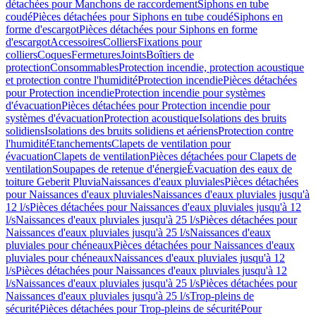
détachées pour Manchons de raccordement
Siphons en tube
coudé
Pièces détachées pour Siphons en tube coudé
Siphons en
forme d'escargot
Pièces détachées pour Siphons en forme
d'escargot
Accessoires
Colliers
Fixations pour
colliers
Coques
Fermetures
Joints
Boîtiers de
protection
Consommables
Protection incendie, protection acoustique
et protection contre l'humidité
Protection incendie
Pièces détachées
pour Protection incendie
Protection incendie pour systèmes
d'évacuation
Pièces détachées pour Protection incendie pour
systèmes d'évacuation
Protection acoustique
Isolations des bruits
solidiens
Isolations des bruits solidiens et aériens
Protection contre
l'humidité
Etanchements
Clapets de ventilation pour
évacuation
Clapets de ventilation
Pièces détachées pour Clapets de
ventilation
Soupapes de retenue d'énergie
Évacuation des eaux de
toiture Geberit Pluvia
Naissances d'eaux pluviales
Pièces détachées
pour Naissances d'eaux pluviales
Naissances d'eaux pluviales jusqu'à
12 l/s
Pièces détachées pour Naissances d'eaux pluviales jusqu'à 12
l/s
Naissances d'eaux pluviales jusqu'à 25 l/s
Pièces détachées pour
Naissances d'eaux pluviales jusqu'à 25 l/s
Naissances d'eaux
pluviales pour chéneaux
Pièces détachées pour Naissances d'eaux
pluviales pour chéneaux
Naissances d'eaux pluviales jusqu'à 12
l/s
Pièces détachées pour Naissances d'eaux pluviales jusqu'à 12
l/s
Naissances d'eaux pluviales jusqu'à 25 l/s
Pièces détachées pour
Naissances d'eaux pluviales jusqu'à 25 l/s
Trop-pleins de
sécurité
Pièces détachées pour Trop-pleins de sécurité
Pour