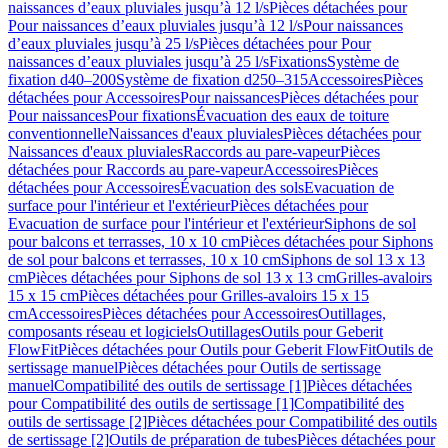
naissances d’eaux pluviales jusqu’à 12 l/s
Pièces détachées pour
Pour naissances d’eaux pluviales jusqu’à 12 l/s
Pour naissances
d’eaux pluviales jusqu’à 25 l/s
Pièces détachées pour Pour
naissances d’eaux pluviales jusqu’à 25 l/s
Fixations
Système de
fixation d40–200
Système de fixation d250–315
Accessoires
Pièces
détachées pour Accessoires
Pour naissances
Pièces détachées pour
Pour naissances
Pour fixations
Évacuation des eaux de toiture
conventionnelle
Naissances d'eaux pluviales
Pièces détachées pour
Naissances d'eaux pluviales
Raccords au pare-vapeur
Pièces
détachées pour Raccords au pare-vapeur
Accessoires
Pièces
détachées pour Accessoires
Évacuation des sols
Evacuation de
surface pour l'intérieur et l'extérieur
Pièces détachées pour
Evacuation de surface pour l'intérieur et l'extérieur
Siphons de sol
pour balcons et terrasses, 10 x 10 cm
Pièces détachées pour Siphons
de sol pour balcons et terrasses, 10 x 10 cm
Siphons de sol 13 x 13
cm
Pièces détachées pour Siphons de sol 13 x 13 cm
Grilles-avaloirs
15 x 15 cm
Pièces détachées pour Grilles-avaloirs 15 x 15
cm
Accessoires
Pièces détachées pour Accessoires
Outillages,
composants réseau et logiciels
Outillages
Outils pour Geberit
FlowFit
Pièces détachées pour Outils pour Geberit FlowFit
Outils de
sertissage manuel
Pièces détachées pour Outils de sertissage
manuel
Compatibilité des outils de sertissage [1]
Pièces détachées
pour Compatibilité des outils de sertissage [1]
Compatibilité des
outils de sertissage [2]
Pièces détachées pour Compatibilité des outils
de sertissage [2]
Outils de préparation de tubes
Pièces détachées pour