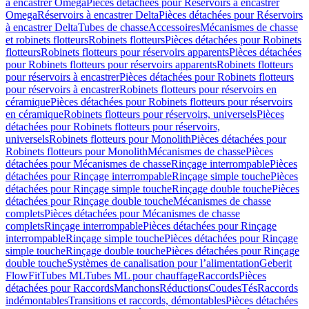
à encastrer Omega
Pièces détachées pour Réservoirs à encastrer
Omega
Réservoirs à encastrer Delta
Pièces détachées pour Réservoirs
à encastrer Delta
Tubes de chasse
Accessoires
Mécanismes de chasse
et robinets flotteurs
Robinets flotteurs
Pièces détachées pour Robinets
flotteurs
Robinets flotteurs pour réservoirs apparents
Pièces détachées
pour Robinets flotteurs pour réservoirs apparents
Robinets flotteurs
pour réservoirs à encastrer
Pièces détachées pour Robinets flotteurs
pour réservoirs à encastrer
Robinets flotteurs pour réservoirs en
céramique
Pièces détachées pour Robinets flotteurs pour réservoirs
en céramique
Robinets flotteurs pour réservoirs, universels
Pièces
détachées pour Robinets flotteurs pour réservoirs,
universels
Robinets flotteurs pour Monolith
Pièces détachées pour
Robinets flotteurs pour Monolith
Mécanismes de chasse
Pièces
détachées pour Mécanismes de chasse
Rinçage interrompable
Pièces
détachées pour Rinçage interrompable
Rinçage simple touche
Pièces
détachées pour Rinçage simple touche
Rinçage double touche
Pièces
détachées pour Rinçage double touche
Mécanismes de chasse
complets
Pièces détachées pour Mécanismes de chasse
complets
Rinçage interrompable
Pièces détachées pour Rinçage
interrompable
Rinçage simple touche
Pièces détachées pour Rinçage
simple touche
Rinçage double touche
Pièces détachées pour Rinçage
double touche
Systèmes de canalisation pour l’alimentation
Geberit
FlowFit
Tubes ML
Tubes ML pour chauffage
Raccords
Pièces
détachées pour Raccords
Manchons
Réductions
Coudes
Tés
Raccords
indémontables
Transitions et raccords, démontables
Pièces détachées