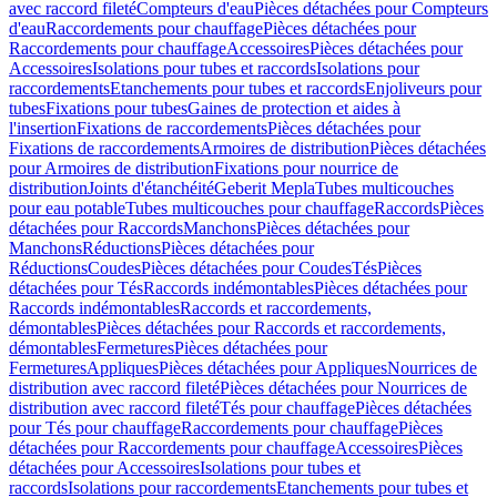
avec raccord fileté
Compteurs d'eau
Pièces détachées pour Compteurs
d'eau
Raccordements pour chauffage
Pièces détachées pour
Raccordements pour chauffage
Accessoires
Pièces détachées pour
Accessoires
Isolations pour tubes et raccords
Isolations pour
raccordements
Etanchements pour tubes et raccords
Enjoliveurs pour
tubes
Fixations pour tubes
Gaines de protection et aides à
l'insertion
Fixations de raccordements
Pièces détachées pour
Fixations de raccordements
Armoires de distribution
Pièces détachées
pour Armoires de distribution
Fixations pour nourrice de
distribution
Joints d'étanchéité
Geberit Mepla
Tubes multicouches
pour eau potable
Tubes multicouches pour chauffage
Raccords
Pièces
détachées pour Raccords
Manchons
Pièces détachées pour
Manchons
Réductions
Pièces détachées pour
Réductions
Coudes
Pièces détachées pour Coudes
Tés
Pièces
détachées pour Tés
Raccords indémontables
Pièces détachées pour
Raccords indémontables
Raccords et raccordements,
démontables
Pièces détachées pour Raccords et raccordements,
démontables
Fermetures
Pièces détachées pour
Fermetures
Appliques
Pièces détachées pour Appliques
Nourrices de
distribution avec raccord fileté
Pièces détachées pour Nourrices de
distribution avec raccord fileté
Tés pour chauffage
Pièces détachées
pour Tés pour chauffage
Raccordements pour chauffage
Pièces
détachées pour Raccordements pour chauffage
Accessoires
Pièces
détachées pour Accessoires
Isolations pour tubes et
raccords
Isolations pour raccordements
Etanchements pour tubes et