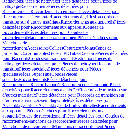
Réductions
Pièces de nettoyage
Pièces détachées pour Pièces de
nettoyage
Raccordements
Pièces détachées pour
Raccordements
Raccordements à emboîter
Pièces détachées pour
Raccordements à emboîter
Raccordements à griffes
Raccords de
transition sur d’autres matériaux
Raccordements aux appareils
Pièces
détachées pour Raccordements aux appareils
Coudes de
raccordement
Pièces détachées pour Coudes de
raccordement
Manchons de raccordement
Pièces détachées pour
Manchons de
raccordement
Accessoires
Colliers
Obturateurs
Joints
Capes de
protection
Consommables
Geberit PE
Tubes
Raccords
Pièces détachées
pour Raccords
Coudes
Embranchements
Réductions
Pièces de
nettoyage
Pièces détachées pour Pièces de nettoyage
Raccords de
transition
Pièces spéciales
Pièces détachées pour Pièces
spéciales
Pièces SuperTube
Coudes
Pièces
spéciales
Raccordements
Pièces détachées pour
Raccordements
Raccords soudés
Raccordements à emboîter
Pièces
détachées pour Raccordements à emboîter
Raccords de transition sur
d’autres matériaux
Pièces détachées pour Raccords de transition sur
d’autres matériaux
Assemblages filetés
Pièces détachées pour
Assemblages filetés
Assemblages de bride
Collerettes
Raccordements
aux appareils
Pièces détachées pour Raccordements aux
appareils
Coudes de raccordement
Pièces détachées pour Coudes de
raccordement
Manchons de raccordement
Pièces détachées pour
Manchons de raccordement
Manchons de raccordement
Pièces