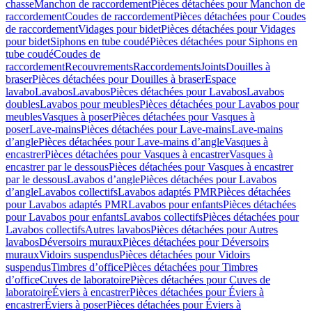
chasse
Manchon de raccordement
Pièces détachées pour Manchon de
raccordement
Coudes de raccordement
Pièces détachées pour Coudes
de raccordement
Vidages pour bidet
Pièces détachées pour Vidages
pour bidet
Siphons en tube coudé
Pièces détachées pour Siphons en
tube coudé
Coudes de
raccordement
Recouvrements
Raccordements
Joints
Douilles à
braser
Pièces détachées pour Douilles à braser
Espace
lavabo
Lavabos
Lavabos
Pièces détachées pour Lavabos
Lavabos
doubles
Lavabos pour meubles
Pièces détachées pour Lavabos pour
meubles
Vasques à poser
Pièces détachées pour Vasques à
poser
Lave-mains
Pièces détachées pour Lave-mains
Lave-mains
d’angle
Pièces détachées pour Lave-mains d’angle
Vasques à
encastrer
Pièces détachées pour Vasques à encastrer
Vasques à
encastrer par le dessous
Pièces détachées pour Vasques à encastrer
par le dessous
Lavabos d’angle
Pièces détachées pour Lavabos
d’angle
Lavabos collectifs
Lavabos adaptés PMR
Pièces détachées
pour Lavabos adaptés PMR
Lavabos pour enfants
Pièces détachées
pour Lavabos pour enfants
Lavabos collectifs
Pièces détachées pour
Lavabos collectifs
Autres lavabos
Pièces détachées pour Autres
lavabos
Déversoirs muraux
Pièces détachées pour Déversoirs
muraux
Vidoirs suspendus
Pièces détachées pour Vidoirs
suspendus
Timbres dʼoffice
Pièces détachées pour Timbres
dʼoffice
Cuves de laboratoire
Pièces détachées pour Cuves de
laboratoire
Éviers à encastrer
Pièces détachées pour Éviers à
encastrer
Éviers à poser
Pièces détachées pour Éviers à