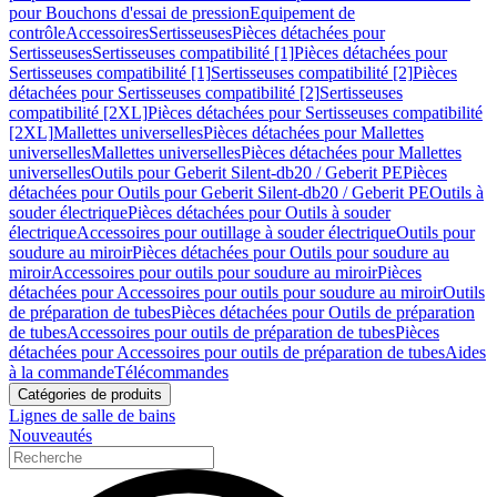
pour Bouchons d'essai de pression
Equipement de
contrôle
Accessoires
Sertisseuses
Pièces détachées pour
Sertisseuses
Sertisseuses compatibilité [1]
Pièces détachées pour
Sertisseuses compatibilité [1]
Sertisseuses compatibilité [2]
Pièces
détachées pour Sertisseuses compatibilité [2]
Sertisseuses
compatibilité [2XL]
Pièces détachées pour Sertisseuses compatibilité
[2XL]
Mallettes universelles
Pièces détachées pour Mallettes
universelles
Mallettes universelles
Pièces détachées pour Mallettes
universelles
Outils pour Geberit Silent-db20 / Geberit PE
Pièces
détachées pour Outils pour Geberit Silent-db20 / Geberit PE
Outils à
souder électrique
Pièces détachées pour Outils à souder
électrique
Accessoires pour outillage à souder électrique
Outils pour
soudure au miroir
Pièces détachées pour Outils pour soudure au
miroir
Accessoires pour outils pour soudure au miroir
Pièces
détachées pour Accessoires pour outils pour soudure au miroir
Outils
de préparation de tubes
Pièces détachées pour Outils de préparation
de tubes
Accessoires pour outils de préparation de tubes
Pièces
détachées pour Accessoires pour outils de préparation de tubes
Aides
à la commande
Télécommandes
Catégories de produits
Lignes de salle de bains
Nouveautés