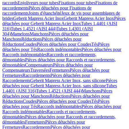
raccords
Enjoliveurs pour tubes
Fixations pour tubes
Fixations de
raccordements
Pièces détachées pour Fixations de
raccordements
Joints d'étanchéité
Jeux de vis pour assemblages de
brides
Geberit Mapress Acier Inox
Geberit Mapress Acier Inox
Pièces
détachées pour Geberit Mapress Acier Inox
Tubes 1.4401 (AISI
316)
Tubes 1.4521 (AISI 444)
Tubes 1.4301 (AISI
304)
Mamelons
Manchons
Pièces détachées pour
Manchons
Réductions
Pièces détachées pour
Réductions
Coudes
Pièces détachées pour Coudes
Tés
Pièces
détachées pour Tés
Raccords indémontables
Pièces détachées pour
Raccords indémontables
Raccords et raccordements,
démontables
Pièces détachées pour Raccords et raccordements,
démontables
Compensateurs
Pièces détachées pour
Compensateurs
Traversées
Fermetures
Pièces détachées pour
Fermetures
Raccordements
Pièces détachées pour
Raccordements
Geberit Mapress Acier Inox, sans silicone
Pièces
détachées pour Geberit Mapress Acier Inox, sans silicone
Tubes
1.4401 (AISI 316)
Tubes 1.4521 (AISI 444)
Manchons
Pièces
détachées pour Manchons
Réductions
Pièces détachées pour
Réductions
Coudes
Pièces détachées pour Coudes
Tés
Pièces
détachées pour Tés
Raccords indémontables
Pièces détachées pour
Raccords indémontables
Raccords et raccordements,
démontables
Pièces détachées pour Raccords et raccordements,
démontables
Fermetures
Pièces détachées pour
Fermetures
Raccordements
Pièces détachées pour