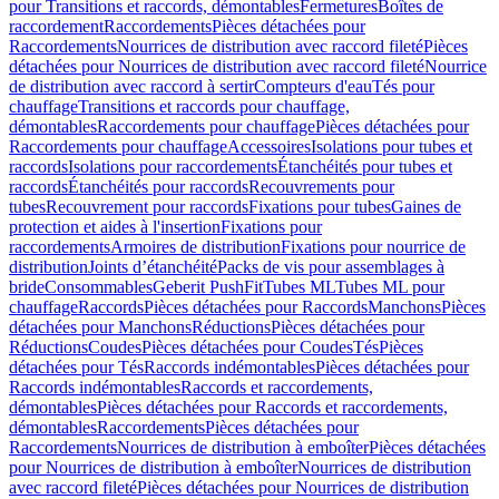
pour Transitions et raccords, démontables
Fermetures
Boîtes de
raccordement
Raccordements
Pièces détachées pour
Raccordements
Nourrices de distribution avec raccord fileté
Pièces
détachées pour Nourrices de distribution avec raccord fileté
Nourrice
de distribution avec raccord à sertir
Compteurs d'eau
Tés pour
chauffage
Transitions et raccords pour chauffage,
démontables
Raccordements pour chauffage
Pièces détachées pour
Raccordements pour chauffage
Accessoires
Isolations pour tubes et
raccords
Isolations pour raccordements
Étanchéités pour tubes et
raccords
Étanchéités pour raccords
Recouvrements pour
tubes
Recouvrement pour raccords
Fixations pour tubes
Gaines de
protection et aides à l'insertion
Fixations pour
raccordements
Armoires de distribution
Fixations pour nourrice de
distribution
Joints d’étanchéité
Packs de vis pour assemblages à
bride
Consommables
Geberit PushFit
Tubes ML
Tubes ML pour
chauffage
Raccords
Pièces détachées pour Raccords
Manchons
Pièces
détachées pour Manchons
Réductions
Pièces détachées pour
Réductions
Coudes
Pièces détachées pour Coudes
Tés
Pièces
détachées pour Tés
Raccords indémontables
Pièces détachées pour
Raccords indémontables
Raccords et raccordements,
démontables
Pièces détachées pour Raccords et raccordements,
démontables
Raccordements
Pièces détachées pour
Raccordements
Nourrices de distribution à emboîter
Pièces détachées
pour Nourrices de distribution à emboîter
Nourrices de distribution
avec raccord fileté
Pièces détachées pour Nourrices de distribution