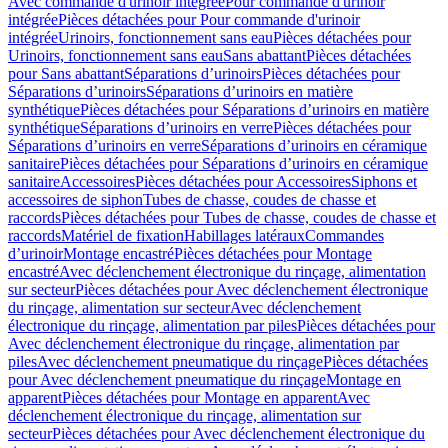
Avec commande d'urinoir intégrée
Pour commande d'urinoir
intégrée
Pièces détachées pour Pour commande d'urinoir
intégrée
Urinoirs, fonctionnement sans eau
Pièces détachées pour
Urinoirs, fonctionnement sans eau
Sans abattant
Pièces détachées
pour Sans abattant
Séparations d’urinoirs
Pièces détachées pour
Séparations d’urinoirs
Séparations d’urinoirs en matière
synthétique
Pièces détachées pour Séparations d’urinoirs en matière
synthétique
Séparations d’urinoirs en verre
Pièces détachées pour
Séparations d’urinoirs en verre
Séparations d’urinoirs en céramique
sanitaire
Pièces détachées pour Séparations d’urinoirs en céramique
sanitaire
Accessoires
Pièces détachées pour Accessoires
Siphons et
accessoires de siphon
Tubes de chasse, coudes de chasse et
raccords
Pièces détachées pour Tubes de chasse, coudes de chasse et
raccords
Matériel de fixation
Habillages latéraux
Commandes
dʼurinoir
Montage encastré
Pièces détachées pour Montage
encastré
Avec déclenchement électronique du rinçage, alimentation
sur secteur
Pièces détachées pour Avec déclenchement électronique
du rinçage, alimentation sur secteur
Avec déclenchement
électronique du rinçage, alimentation par piles
Pièces détachées pour
Avec déclenchement électronique du rinçage, alimentation par
piles
Avec déclenchement pneumatique du rinçage
Pièces détachées
pour Avec déclenchement pneumatique du rinçage
Montage en
apparent
Pièces détachées pour Montage en apparent
Avec
déclenchement électronique du rinçage, alimentation sur
secteur
Pièces détachées pour Avec déclenchement électronique du