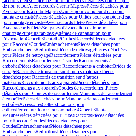
raccords filetés
Clapets de non retour
Pièces détachées pour Clapets
de non retour
Avec raccords à sertir Mapress
Pièces détachées pour
Avec raccords à sertir Mapress
Unités pour compteur d'eau pour
montage encastré
Pièces détachées pour Unités pour compteur d'eau
pour montage encastré
Avec raccords filetés
Pièces détachées pour
Avec raccords filetés
Soupapes d'évacuation d'air pour
chauffage
Purgeurs rapides
Systèmes de canalisation pour
l’évacuation
Geberit Silent-db20
Tubes
Raccords
Pièces détachées
pour Raccords
Coudes
Embranchements
Pièces détachées pour
Embranchements
Réductions
Pièces de nettoyage
Pièces détachées
pour Pièces de nettoyage
Raccordements
Pièces détachées pour
Raccordements
Raccordements à souder
Raccordements à
emboîter
Pièces détachées pour Raccordements à emboîter
Brides de
serrage
Raccords de transition sur d’autres matériaux
Pièces
détachées pour Raccords de transition sur d’autres
matériaux
Raccordements aux appareils
Pièces détachées pour
Raccordements aux appareils
Coudes de raccordement
Pièces
détachées pour Coudes de raccordement
Manchons de raccordement
à emboîter
Pièces détachées pour Manchons de raccordement à
emboîter
Accessoires
Colliers
Fixations pour
colliers
Fermetures
Joints
Consommables
Geberit Silent-
PP
Tubes
Pièces détachées pour Tubes
Raccords
Pièces détachées
pour Raccords
Coudes
Pièces détachées pour
Coudes
Embranchements
Pièces détachées pour
Embranchements
Réductions
Pièces détachées pour