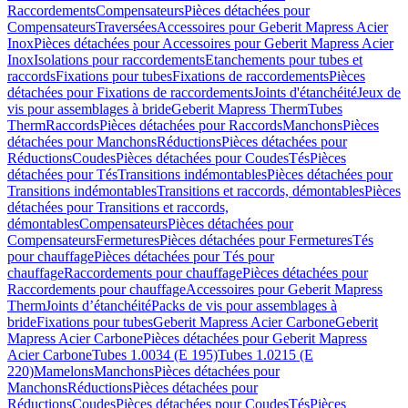
Raccordements
Compensateurs
Pièces détachées pour
Compensateurs
Traversées
Accessoires pour Geberit Mapress Acier
Inox
Pièces détachées pour Accessoires pour Geberit Mapress Acier
Inox
Isolations pour raccordements
Etanchements pour tubes et
raccords
Fixations pour tubes
Fixations de raccordements
Pièces
détachées pour Fixations de raccordements
Joints d'étanchéité
Jeux de
vis pour assemblages à bride
Geberit Mapress Therm
Tubes
Therm
Raccords
Pièces détachées pour Raccords
Manchons
Pièces
détachées pour Manchons
Réductions
Pièces détachées pour
Réductions
Coudes
Pièces détachées pour Coudes
Tés
Pièces
détachées pour Tés
Transitions indémontables
Pièces détachées pour
Transitions indémontables
Transitions et raccords, démontables
Pièces
détachées pour Transitions et raccords,
démontables
Compensateurs
Pièces détachées pour
Compensateurs
Fermetures
Pièces détachées pour Fermetures
Tés
pour chauffage
Pièces détachées pour Tés pour
chauffage
Raccordements pour chauffage
Pièces détachées pour
Raccordements pour chauffage
Accessoires pour Geberit Mapress
Therm
Joints d’étanchéité
Packs de vis pour assemblages à
bride
Fixations pour tubes
Geberit Mapress Acier Carbone
Geberit
Mapress Acier Carbone
Pièces détachées pour Geberit Mapress
Acier Carbone
Tubes 1.0034 (E 195)
Tubes 1.0215 (E
220)
Mamelons
Manchons
Pièces détachées pour
Manchons
Réductions
Pièces détachées pour
Réductions
Coudes
Pièces détachées pour Coudes
Tés
Pièces