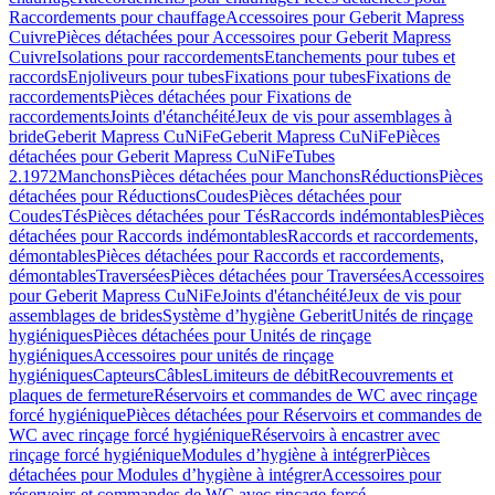
Raccordements pour chauffage
Accessoires pour Geberit Mapress
Cuivre
Pièces détachées pour Accessoires pour Geberit Mapress
Cuivre
Isolations pour raccordements
Etanchements pour tubes et
raccords
Enjoliveurs pour tubes
Fixations pour tubes
Fixations de
raccordements
Pièces détachées pour Fixations de
raccordements
Joints d'étanchéité
Jeux de vis pour assemblages à
bride
Geberit Mapress CuNiFe
Geberit Mapress CuNiFe
Pièces
détachées pour Geberit Mapress CuNiFe
Tubes
2.1972
Manchons
Pièces détachées pour Manchons
Réductions
Pièces
détachées pour Réductions
Coudes
Pièces détachées pour
Coudes
Tés
Pièces détachées pour Tés
Raccords indémontables
Pièces
détachées pour Raccords indémontables
Raccords et raccordements,
démontables
Pièces détachées pour Raccords et raccordements,
démontables
Traversées
Pièces détachées pour Traversées
Accessoires
pour Geberit Mapress CuNiFe
Joints d'étanchéité
Jeux de vis pour
assemblages de brides
Système d’hygiène Geberit
Unités de rinçage
hygiéniques
Pièces détachées pour Unités de rinçage
hygiéniques
Accessoires pour unités de rinçage
hygiéniques
Capteurs
Câbles
Limiteurs de débit
Recouvrements et
plaques de fermeture
Réservoirs et commandes de WC avec rinçage
forcé hygiénique
Pièces détachées pour Réservoirs et commandes de
WC avec rinçage forcé hygiénique
Réservoirs à encastrer avec
rinçage forcé hygiénique
Modules d’hygiène à intégrer
Pièces
détachées pour Modules d’hygiène à intégrer
Accessoires pour
réservoirs et commandes de WC avec rinçage forcé