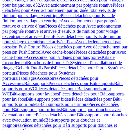
pour baignoires, d52
Avec actionnement par poignée rotative
Pièces
détachées pour Avec actionnement par poignée rotative
Kits de
finition pour vidage excentrique
Pièces détachées pour Kits de
finition pour vidage excentrique
Avec actionnement par poignée
rotative et arrivée d’eau
Pièces détachées pour Avec actionnement
par poignée rotative et arrivée d’eau
Kits de finition pour vidage
excentrique et arrivée d’eau
Pièces détachées pour Kits de finition
pour vidage excentrique et arrivée d’eau
Avec déclenchement par
pression PushControl
Pièces détachées pour Avec déclenchement par
pression PushControl
Avec cache-bonde
Pièces détachées pour Avec
cache-bonde
Accessoires pour vidages pour baignoires
Kits de
raccordement
Bouchons de bonde
Tés
Systèmes d’installation et de
rinçage
Geberit Duofix
Parois
Pièces détachées pour Parois
Systèmes
porteurs
Pièces détachées pour Systèmes
porteurs
Habillages
Accessoires
Pièces détachées pour
Accessoires
Bâti-supports
Pièces détachées pour Bâti-supports
Bâti-
supports pour WC
Pièces détachées pour Bâti-supports pour
WC
Bâti-supports pour lavabos
Pièces détachées pour Bâti-supports
pour lavabos
Bâti-supports pour bidets
Pièces détachées pour Bâti-
supports pour bidets
Bâti-supports pour urinoirs
Pièces détachées
pour Bâti-supports pour urinoirs
Bâti-supports pour douches avec
évacuation murale
Pièces détachées pour Bâti-supports pour douches
avec évacuation murale
Bâti-supports pour douches et
baignoires
Pièces détachées pour Bâti-supports pour douches et