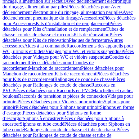
rinçage, alimentation sur secteur
Avec déclenchement électronique
du rinçage, alimentation par piles
Pièces détachées pour Avec
déclenchement électronique du rinçage, alimentation par piles
Avec
déclenchement pneumatique du rinçage
Accessoires
Pièces détachées
pour Accessoires
Kits d’installation et de remplacement
Pièces
détachées pour Kits d’installation et de remplacement
Tubes de
chasse, coudes de chasse et raccords
Kits de rénovation
Pièces
détachées pour Kits de rénovation
Plaques de fermeture
Autres
accessoires
Aides à la commande
Raccordements des appareils pour
WC, urinoirs et bidets
Vidages pour WC et vidoirs suspendus
Pièces
détachées pour Vidages pour WC et vidoirs suspendus
Coudes de
raccordement
Pièces détachées pour Coudes de
raccordement
Manchon de raccordement
Pièces détachées pour
Manchon de raccordement
Kits de raccordement
Pièces détachées
pour Kits de raccordement
Rallonges de coude de chasse
Pièces
détachées pour Rallonges de coude de chasse
Raccords en
PVC
Pièces détachées pour Raccords en PVC
Manchettes et cache-
boulons
Raccords de transition et pièces de connexion
Vidages pour
urinoirs
Pièces détachées pour Vidages pour urinoirs
Siphons pour
urinoir
Pièces détachées pour Siphons pour urinoir
Siphons en forme
d’escargot
Pièces détachées pour Siphons en forme
d’escargot
Siphons à encastrer
Pièces détachées pour Siphons à
encastrer
Siphons en tube coudé
Pièces détachées pour Siphons en
tube coudé
Rallonges de coude de chasse et tube de chasse
Pièces
détachées pour Rallonges de coude de chasse et tube de