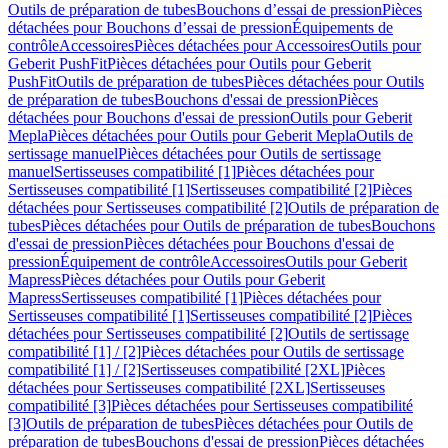
Outils de préparation de tubes
Bouchons d’essai de pression
Pièces
détachées pour Bouchons d’essai de pression
Équipements de
contrôle
Accessoires
Pièces détachées pour Accessoires
Outils pour
Geberit PushFit
Pièces détachées pour Outils pour Geberit
PushFit
Outils de préparation de tubes
Pièces détachées pour Outils
de préparation de tubes
Bouchons d'essai de pression
Pièces
détachées pour Bouchons d'essai de pression
Outils pour Geberit
Mepla
Pièces détachées pour Outils pour Geberit Mepla
Outils de
sertissage manuel
Pièces détachées pour Outils de sertissage
manuel
Sertisseuses compatibilité [1]
Pièces détachées pour
Sertisseuses compatibilité [1]
Sertisseuses compatibilité [2]
Pièces
détachées pour Sertisseuses compatibilité [2]
Outils de préparation de
tubes
Pièces détachées pour Outils de préparation de tubes
Bouchons
d'essai de pression
Pièces détachées pour Bouchons d'essai de
pression
Équipement de contrôle
Accessoires
Outils pour Geberit
Mapress
Pièces détachées pour Outils pour Geberit
Mapress
Sertisseuses compatibilité [1]
Pièces détachées pour
Sertisseuses compatibilité [1]
Sertisseuses compatibilité [2]
Pièces
détachées pour Sertisseuses compatibilité [2]
Outils de sertissage
compatibilité [1] / [2]
Pièces détachées pour Outils de sertissage
compatibilité [1] / [2]
Sertisseuses compatibilité [2XL]
Pièces
détachées pour Sertisseuses compatibilité [2XL]
Sertisseuses
compatibilité [3]
Pièces détachées pour Sertisseuses compatibilité
[3]
Outils de préparation de tubes
Pièces détachées pour Outils de
préparation de tubes
Bouchons d'essai de pression
Pièces détachées