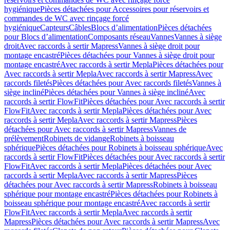
hygiénique
Pièces détachées pour Accessoires pour réservoirs et
commandes de WC avec rinçage forcé
hygiénique
Capteurs
Câbles
Blocs d’alimentation
Pièces détachées
pour Blocs d’alimentation
Composants réseau
Vannes
Vannes à siège
droit
Avec raccords à sertir Mapress
Vannes à siège droit pour
montage encastré
Pièces détachées pour Vannes à siège droit pour
montage encastré
Avec raccords à sertir Mepla
Pièces détachées pour
Avec raccords à sertir Mepla
Avec raccords à sertir Mapress
Avec
raccords filetés
Pièces détachées pour Avec raccords filetés
Vannes à
siège incliné
Pièces détachées pour Vannes à siège incliné
Avec
raccords à sertir FlowFit
Pièces détachées pour Avec raccords à sertir
FlowFit
Avec raccords à sertir Mepla
Pièces détachées pour Avec
raccords à sertir Mepla
Avec raccords à sertir Mapress
Pièces
détachées pour Avec raccords à sertir Mapress
Vannes de
prélèvement
Robinets de vidange
Robinets à boisseau
sphérique
Pièces détachées pour Robinets à boisseau sphérique
Avec
raccords à sertir FlowFit
Pièces détachées pour Avec raccords à sertir
FlowFit
Avec raccords à sertir Mepla
Pièces détachées pour Avec
raccords à sertir Mepla
Avec raccords à sertir Mapress
Pièces
détachées pour Avec raccords à sertir Mapress
Robinets à boisseau
sphérique pour montage encastré
Pièces détachées pour Robinets à
boisseau sphérique pour montage encastré
Avec raccords à sertir
FlowFit
Avec raccords à sertir Mepla
Avec raccords à sertir
Mapress
Pièces détachées pour Avec raccords à sertir Mapress
Avec