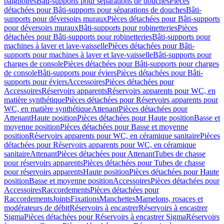
baignoires
Bâti-supports pour séparations de douches
Pièces
détachées pour Bâti-supports pour séparations de douches
Bâti-
supports pour déversoirs muraux
Pièces détachées pour Bâti-supports
pour déversoirs muraux
Bâti-supports pour robinetteries
Pièces
détachées pour Bâti-supports pour robinetteries
Bâti-supports pour
machines à laver et lave-vaisselle
Pièces détachées pour Bâti-
supports pour machines à laver et lave-vaisselle
Bâti-supports pour
charges de console
Pièces détachées pour Bâti-supports pour charges
de console
Bâti-supports pour éviers
Pièces détachées pour Bâti-
supports pour éviers
Accessoires
Pièces détachées pour
Accessoires
Réservoirs apparents
Réservoirs apparents pour WC, en
matière synthétique
Pièces détachées pour Réservoirs apparents pour
WC, en matière synthétique
Attenant
Pièces détachées pour
Attenant
Haute position
Pièces détachées pour Haute position
Basse et
moyenne position
Pièces détachées pour Basse et moyenne
position
Réservoirs apparents pour WC, en céramique sanitaire
Pièces
détachées pour Réservoirs apparents pour WC, en céramique
sanitaire
Attenant
Pièces détachées pour Attenant
Tubes de chasse
pour réservoirs apparents
Pièces détachées pour Tubes de chasse
pour réservoirs apparents
Haute position
Pièces détachées pour Haute
position
Basse et moyenne position
Accessoires
Pièces détachées pour
Accessoires
Raccordements
Pièces détachées pour
Raccordements
Joints
Fixations
Manchettes
Mamelons, rosaces et
modérateurs de débit
Réservoirs à encastrer
Réservoirs à encastrer
Sigma
Pièces détachées pour Réservoirs à encastrer Sigma
Réservoirs