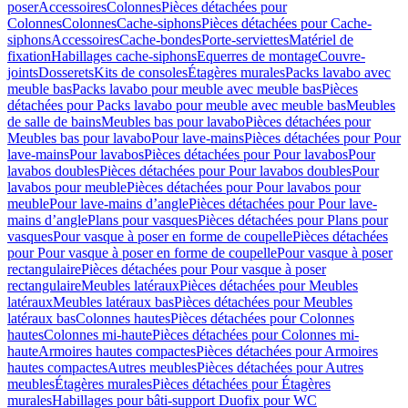
poser
Accessoires
Colonnes
Pièces détachées pour
Colonnes
Colonnes
Cache-siphons
Pièces détachées pour Cache-
siphons
Accessoires
Cache-bondes
Porte-serviettes
Matériel de
fixation
Habillages cache-siphons
Equerres de montage
Couvre-
joints
Dosserets
Kits de consoles
Étagères murales
Packs lavabo avec
meuble bas
Packs lavabo pour meuble avec meuble bas
Pièces
détachées pour Packs lavabo pour meuble avec meuble bas
Meubles
de salle de bains
Meubles bas pour lavabo
Pièces détachées pour
Meubles bas pour lavabo
Pour lave-mains
Pièces détachées pour Pour
lave-mains
Pour lavabos
Pièces détachées pour Pour lavabos
Pour
lavabos doubles
Pièces détachées pour Pour lavabos doubles
Pour
lavabos pour meuble
Pièces détachées pour Pour lavabos pour
meuble
Pour lave-mains d’angle
Pièces détachées pour Pour lave-
mains d’angle
Plans pour vasques
Pièces détachées pour Plans pour
vasques
Pour vasque à poser en forme de coupelle
Pièces détachées
pour Pour vasque à poser en forme de coupelle
Pour vasque à poser
rectangulaire
Pièces détachées pour Pour vasque à poser
rectangulaire
Meubles latéraux
Pièces détachées pour Meubles
latéraux
Meubles latéraux bas
Pièces détachées pour Meubles
latéraux bas
Colonnes hautes
Pièces détachées pour Colonnes
hautes
Colonnes mi-haute
Pièces détachées pour Colonnes mi-
haute
Armoires hautes compactes
Pièces détachées pour Armoires
hautes compactes
Autres meubles
Pièces détachées pour Autres
meubles
Étagères murales
Pièces détachées pour Étagères
murales
Habillages pour bâti-support Duofix pour WC