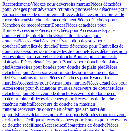
Raccordements
Vidages pour déversoirs muraux
Pièces détachées
pour Vidages pour déversoirs muraux
Siphons
Pièces détachées pour
Siphons
Coudes de raccordement
Pièces détachées pour Coudes de
raccordement
Manchon de raccordement
Pièces détachées pour
Manchon de raccordement
Bondes
Pièces détachées pour
Bondes
Accessoires
Pièces détachées pour Accessoires
Espace
douche et baignoire
Douches
Évacuation des sols pour
douches
Pièces détachées pour Évacuation des sols pour
douches
Canivelles de douche
Pièces détachées pour Canivelles de
douche
Accessoires pour canivelles de douche
Pièces détachées pour
Accessoires pour canivelles de douche
Bondes pour douche de
plain-pied
Pièces détachées pour Bondes pour douche de plain-
pied
Accessoires pour bondes pour douche de plain-pied
Pièces
détachées pour Accessoires pour bondes pour douche de plain-
pied
Evacuations murales
Pièces détachées pour Evacuations
murales
Accessoires pour évacuations murales
Pièces détachées pour
Accessoires pour évacuations murales
Receveurs de douche
Pièces
détachées pour Receveurs de douche
Receveurs de douche en
matériau minéral
Pièces détachées pour Receveurs de douche en
matériau minéral
Receveurs de douche en matériau
minéral
Receveurs de douche en céramique sanitaire
Bâti-
supports
Pièces détachées pour Bâti-supports
Bondes pour receveurs
de douche spécifiques
Pièces détachées pour Bondes pour receveurs
de douche spécifiques
Accessoires
Séparations de douche
Pièces
détachées pour Séparations de douche
Séparations de douche