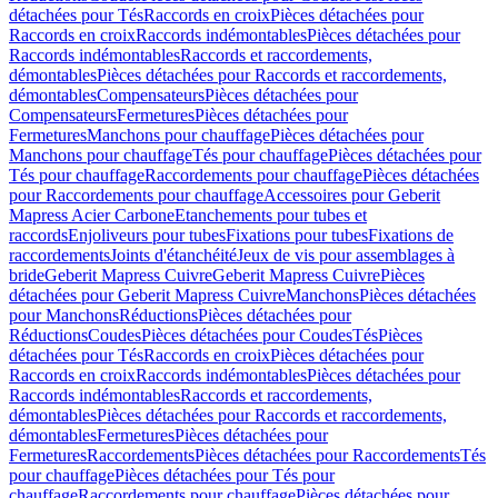
détachées pour Tés
Raccords en croix
Pièces détachées pour
Raccords en croix
Raccords indémontables
Pièces détachées pour
Raccords indémontables
Raccords et raccordements,
démontables
Pièces détachées pour Raccords et raccordements,
démontables
Compensateurs
Pièces détachées pour
Compensateurs
Fermetures
Pièces détachées pour
Fermetures
Manchons pour chauffage
Pièces détachées pour
Manchons pour chauffage
Tés pour chauffage
Pièces détachées pour
Tés pour chauffage
Raccordements pour chauffage
Pièces détachées
pour Raccordements pour chauffage
Accessoires pour Geberit
Mapress Acier Carbone
Etanchements pour tubes et
raccords
Enjoliveurs pour tubes
Fixations pour tubes
Fixations de
raccordements
Joints d'étanchéité
Jeux de vis pour assemblages à
bride
Geberit Mapress Cuivre
Geberit Mapress Cuivre
Pièces
détachées pour Geberit Mapress Cuivre
Manchons
Pièces détachées
pour Manchons
Réductions
Pièces détachées pour
Réductions
Coudes
Pièces détachées pour Coudes
Tés
Pièces
détachées pour Tés
Raccords en croix
Pièces détachées pour
Raccords en croix
Raccords indémontables
Pièces détachées pour
Raccords indémontables
Raccords et raccordements,
démontables
Pièces détachées pour Raccords et raccordements,
démontables
Fermetures
Pièces détachées pour
Fermetures
Raccordements
Pièces détachées pour Raccordements
Tés
pour chauffage
Pièces détachées pour Tés pour
chauffage
Raccordements pour chauffage
Pièces détachées pour