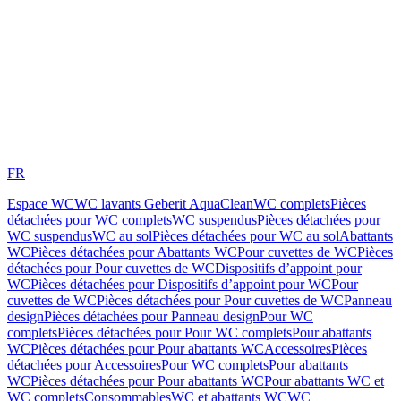
FR
Espace WC
WC lavants Geberit AquaClean
WC complets
Pièces
détachées pour WC complets
WC suspendus
Pièces détachées pour
WC suspendus
WC au sol
Pièces détachées pour WC au sol
Abattants
WC
Pièces détachées pour Abattants WC
Pour cuvettes de WC
Pièces
détachées pour Pour cuvettes de WC
Dispositifs d’appoint pour
WC
Pièces détachées pour Dispositifs d’appoint pour WC
Pour
cuvettes de WC
Pièces détachées pour Pour cuvettes de WC
Panneau
design
Pièces détachées pour Panneau design
Pour WC
complets
Pièces détachées pour Pour WC complets
Pour abattants
WC
Pièces détachées pour Pour abattants WC
Accessoires
Pièces
détachées pour Accessoires
Pour WC complets
Pour abattants
WC
Pièces détachées pour Pour abattants WC
Pour abattants WC et
WC complets
Consommables
WC et abattants WC
WC