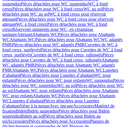
suspendus
Pièces détachées pour WC suspendus
WC à fond
creux
Pièces détachées pour WC à fond creux
WC au sol
Pièces
détachées pour WC au sol
WC à fond creux pour réservoir
attenant
Pièces détachées pour WC à fond creux pour réservoir
attenant
WC à fond creux
Pièces détachées pour WC à fond
creux
Réservoirs apparents pour WC, en céramique
sanitaire
Attenant
Abattants WC
Pièces détachées pour Abattants
WC
Abattants WC
Pièces détachées pour Abattants WC
WC adaptés
PMR
Pièces détachées pour WC adaptés PMR
Cuvettes de WC à
fond creux, surélevés
Pièces détachées pour Cuvettes de WC à fond
creux, surélevés
Cuvettes de WC à fond creux, rallongés
Pièces
détachées pour Cuvettes de WC à fond creux, rallongés
Abattants
WC adaptés PMR
Pièces détachées pour Abattants WC adaptés
PMR
Abattants WC
Pièces détachées pour Abattants WC
Lunettes
d’abattant
Pièces détachées pour Lunettes d’abattant
WC pour
enfants
Pièces détachées pour WC pour enfants
WC suspendus
Pièces
détachées pour WC suspendus
WC au sol
Pièces détachées pour WC
au sol
Abattants WC pour enfants
Pièces détachées pour Abattants
WC pour enfants
Abattants WC
Pièces détachées pour Abattants
WC
Lunettes d’abattant
Pièces détachées pour Lunettes
d’abattant
Siège à la turque
Avec rinçage
Accessoires
Matériel de
fixation
Bidets
Bidets suspendus
Pièces détachées pour Bidets
suspendus
Bidets au sol
Pièces détachées pour Bidets au
sol
Accessoires
Pièces détachées pour Accessoires
Plaques de
déclenchement et commandes de WC
Plaques de