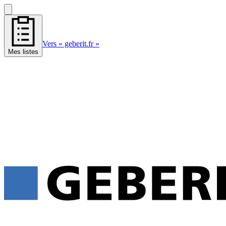
Vers « geberit.fr »
Mes listes