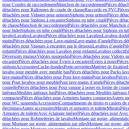
pour Coudes de raccordement
Manchon de raccordement
Pièces détac
détachées pour Rallonges de coude de chasse
Raccords en PVC
Pièce
détachées pour Vidages pour urinoirs
Siphons pour urinoir
Pièces déta
détachées pour Siphons à encastrer
Siphons en tube coudé
Pièces déta
de chasse
Manchon de raccordement
Pièces détachées pour Manchon 
pour bidet
Siphons en tube coudé
Pièces détachées pour Siphons en tu
lavabo
Lavabos
Lavabos
Pièces détachées pour Lavabos
Lavabos doubl
mains
Pièces détachées pour Lave-mains
Lave-mains d’angle
Pièces dé
détachées pour Vasques à encastrer par le dessous
Lavabos d’angle
Piè
enfants
Pièces détachées pour Lavabos pour enfants
Lavabos collectifs
Déversoirs muraux
Vidoirs suspendus
Pièces détachées pour Vidoirs s
encastrer
Pièces détachées pour Éviers à encastrer
Éviers à poser
Pièces
siphons
Accessoires
Cache-bondes
Porte-serviettes
Matériel de fixation
H
lavabo pour meuble avec meuble bas
Pièces détachées pour Packs la
lave-mains
Pièces détachées pour Pour lave-mains
Pour lavabos
Pièces
pour Pour lavabos pour meuble
Pour lave-mains d’angle
Pièces détach
coupelle
Pièces détachées pour Pour vasque à poser en forme de coupe
latéraux
Meubles latéraux bas
Pièces détachées pour Meubles latéraux 
compactes
Pièces détachées pour Armoires hautes compactes
Autres m
pour WC suspendu
Accessoires
Compartiments de tiroirs et casiers de
électriques
Autres accessoires
Miroirs et armoires et toilette
Miroirs
Pièc
Armoires de toilette
Avec éclairage intégré
Pièces détachées pour Avec 
détachées pour Robinetteries de lavabo
Montage sur gorge, alimentatio
pour Montage sur gorge, alimentation par piles
Montage sur gorge, ali
détachées pour Montage sur gorge, robinet mitigeur
Montage mural, al