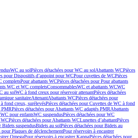
endus
WC au sol
Pièces détachées pour WC au sol
Abattants WC
Pièces
es pour Dispositifs d’appoint pour WC
Pour cuvettes de WC
Pièces
C complets
Pour abattants WC
Pièces détachées pour Pour abattants
ants WC et WC complets
Consommables
WC et abattants WC
WC
C au sol
WC à fond creux pour réservoir attenant
Pièces détachées
amique sanitaire
Attenant
Abattants WC
Pièces détachées pour
à fond creux, surélevés
Pièces détachées pour Cuvettes de WC à fond
és PMR
Pièces détachées pour Abattants WC adaptés PMR
Abattants
r WC pour enfants
WC suspendus
Pièces détachées pour WC
s WC
Pièces détachées pour Abattants WC
Lunettes d’abattant
Pièces
r Bidets suspendus
Bidets au sol
Pièces détachées pour Bidets au
s pour Plaques de déclenchement
Pour réservoirs à encastrer
astrer Omega
Pour réservoirs à encastrer Kappa
Pièces détachées pour