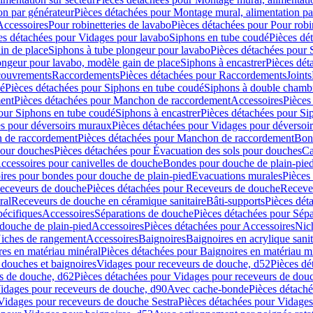
on par générateur
Pièces détachées pour Montage mural, alimentation pa
Accessoires
Pour robinetteries de lavabo
Pièces détachées pour Pour robi
es détachées pour Vidages pour lavabo
Siphons en tube coudé
Pièces dé
in de place
Siphons à tube plongeur pour lavabo
Pièces détachées pour 
ongeur pour lavabo, modèle gain de place
Siphons à encastrer
Pièces dét
ouvrements
Raccordements
Pièces détachées pour Raccordements
Joints
dé
Pièces détachées pour Siphons en tube coudé
Siphons à double chamb
ent
Pièces détachées pour Manchon de raccordement
Accessoires
Pièces
our Siphons en tube coudé
Siphons à encastrer
Pièces détachées pour Sip
s pour déversoirs muraux
Pièces détachées pour Vidages pour déversoi
 de raccordement
Pièces détachées pour Manchon de raccordement
Bon
pour douches
Pièces détachées pour Évacuation des sols pour douches
Ca
ccessoires pour canivelles de douche
Bondes pour douche de plain-pie
ires pour bondes pour douche de plain-pied
Evacuations murales
Pièces
eceveurs de douche
Pièces détachées pour Receveurs de douche
Receve
ral
Receveurs de douche en céramique sanitaire
Bâti-supports
Pièces dét
pécifiques
Accessoires
Séparations de douche
Pièces détachées pour Sép
 douche de plain-pied
Accessoires
Pièces détachées pour Accessoires
Nic
Niches de rangement
Accessoires
Baignoires
Baignoires en acrylique sanit
res en matériau minéral
Pièces détachées pour Baignoires en matériau m
douches et baignoires
Vidages pour receveurs de douche, d52
Pièces dé
s de douche, d62
Pièces détachées pour Vidages pour receveurs de dou
Vidages pour receveurs de douche, d90
Avec cache-bonde
Pièces détach
Vidages pour receveurs de douche Sestra
Pièces détachées pour Vidages