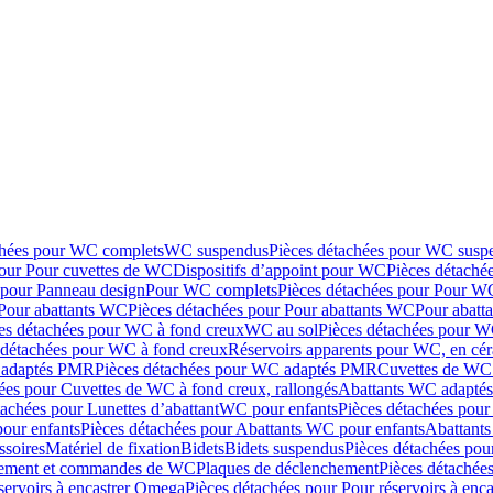
chées pour WC complets
WC suspendus
Pièces détachées pour WC susp
pour Pour cuvettes de WC
Dispositifs d’appoint pour WC
Pièces détaché
 pour Panneau design
Pour WC complets
Pièces détachées pour Pour W
Pour abattants WC
Pièces détachées pour Pour abattants WC
Pour abatt
es détachées pour WC à fond creux
WC au sol
Pièces détachées pour W
 détachées pour WC à fond creux
Réservoirs apparents pour WC, en cér
adaptés PMR
Pièces détachées pour WC adaptés PMR
Cuvettes de WC 
ées pour Cuvettes de WC à fond creux, rallongés
Abattants WC adapt
tachées pour Lunettes d’abattant
WC pour enfants
Pièces détachées pou
our enfants
Pièces détachées pour Abattants WC pour enfants
Abattant
ssoires
Matériel de fixation
Bidets
Bidets suspendus
Pièces détachées pou
hement et commandes de WC
Plaques de déclenchement
Pièces détachée
servoirs à encastrer Omega
Pièces détachées pour Pour réservoirs à enc