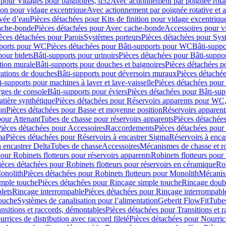
 pour Vidages pour baignoires, d52
Avec actionnement par poignée rota
tion pour vidage excentrique
Avec actionnement par poignée rotative et a
ivée d’eau
Pièces détachées pour Kits de finition pour vidage excentrique
ache-bonde
Pièces détachées pour Avec cache-bonde
Accessoires pour v
èces détachées pour Parois
Systèmes porteurs
Pièces détachées pour Sys
pports pour WC
Pièces détachées pour Bâti-supports pour WC
Bâti-suppo
pour bidets
Bâti-supports pour urinoirs
Pièces détachées pour Bâti-suppor
tion murale
Bâti-supports pour douches et baignoires
Pièces détachées p
rations de douches
Bâti-supports pour déversoirs muraux
Pièces détaché
i-supports pour machines à laver et lave-vaisselle
Pièces détachées pour 
rges de console
Bâti-supports pour éviers
Pièces détachées pour Bâti-sup
tière synthétique
Pièces détachées pour Réservoirs apparents pour WC,
on
Pièces détachées pour Basse et moyenne position
Réservoirs apparent
pour Attenant
Tubes de chasse pour réservoirs apparents
Pièces détachées
ièces détachées pour Accessoires
Raccordements
Pièces détachées pou
ma
Pièces détachées pour Réservoirs à encastrer Sigma
Réservoirs à enc
 encastrer Delta
Tubes de chasse
Accessoires
Mécanismes de chasse et rob
our Robinets flotteurs pour réservoirs apparents
Robinets flotteurs pour 
ièces détachées pour Robinets flotteurs pour réservoirs en céramique
Rob
Monolith
Pièces détachées pour Robinets flotteurs pour Monolith
Mécanis
imple touche
Pièces détachées pour Rinçage simple touche
Rinçage doub
lets
Rinçage interrompable
Pièces détachées pour Rinçage interrompabl
touche
Systèmes de canalisation pour l’alimentation
Geberit FlowFit
Tube
nsitions et raccords, démontables
Pièces détachées pour Transitions et 
rrices de distribution avec raccord fileté
Pièces détachées pour Nourrice