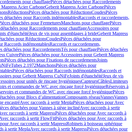
cordements pour chauffage
Pièces détachées pour Raccordements
t Mapress Acier Carbone
Geberit Mapress Acier Carbone
Pièces
hons
Réductions
Pièces détachées pour Réductions
Coudes
Pièces
es détachées pour Raccords indémontables
Raccords et raccordements,
Pièces détachées pour Fermetures
Manchons pour chauffage
Pièces
 détachées pour Raccordements pour chauffage
Accessoires pour
ints d'étanchéité
Jeux de vis pour assemblages à bride
Geberit Mapress
étachées pour Réductions
Coudes
Pièces détachées pour
ur Raccords indémontables
Raccords et raccordements,
es détachées pour Raccordements
Tés pour chauffage
Pièces détachées
ess Cuivre
Pièces détachées pour Accessoires pour Geberit Mapress
nts
Pièces détachées pour Fixations de raccordements
Joints
CuNiFe
Tubes 2.1972
Manchons
Pièces détachées pour
tables
Pièces détachées pour Raccords indémontables
Raccords et
soires pour Geberit Mapress CuNiFe
Joints d'étanchéité
Jeux de vis
essoires pour unités de rinçage hygiéniques
Capteurs
Câbles
Limiteurs
voirs et commandes de WC avec rinçage forcé hygiénique
Réservoirs à
éservoirs et commandes de WC avec rinçage forcé hygiénique
Pièces
étachées pour Blocs d’alimentation
Composants réseau
Vannes
Vannes
ge encastré
Avec raccords à sertir Mepla
Pièces détachées pour Avec
ièces détachées pour Vannes à siège incliné
Avec raccords à sertir
Avec raccords à sertir Mapress
Pièces détachées pour Avec raccords à
Avec raccords à sertir FlowFit
Pièces détachées pour Avec raccords à
 pour Avec raccords à sertir Mapress
Robinets à boisseau sphérique
s à sertir Mepla
Avec raccords à sertir Mapress
Pièces détachées pour