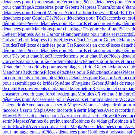
détachées pour Compensateurs
Fermetures
Pièces détachées pour Ferm
pour chauffage
Accessoires pour Geberit Mapress Therm
Joints d’étan
détachées pour Geberit Mapress Acier Carbone
Tubes 1.0034 (E 195)
détachées pour Coudes
Tés
Pièces détachées pour Tés
Raccords en cro
démontables
Pièces détachées pour Raccords et raccordements, démon
détachées pour Manchons pour chauffage
Tés pour chauffage
Pièces d
Geberit Mapress Acier Carbone
Etanchements pour tubes et raccords
E
Cuivre
Geberit Mapress Cuivre
Pièces détachées pour Geberit Mapres
Coudes
Tés
Pièces détachées pour Tés
Raccords en croix
Pièces détach
démontables
Pièces détachées pour Raccords et raccordements, démon
pour Tés pour chauffage
Raccordements pour chauffage
Pièces détach
Cuivre
Isolations pour raccordements
Etanchements pour tubes et racc
d'étanchéité
Jeux de vis pour assemblages à bride
Geberit Mapress Cu
Manchons
Réductions
Pièces détachées pour Réductions
Coudes
Pièces
raccordements, démontables
Pièces détachées pour Raccords et racco
pour assemblages de brides
Système d’hygiène Geberit
Unités de rinç
de débit
Recouvrements et plaques de fermeture
Réservoirs et comman
encastrer avec rinçage forcé hygiénique
Modules d’hygiène à intégrer
détachées pour Accessoires pour réservoirs et commandes de WC avec
à siège droit
Avec raccords à sertir Mapress
Vannes à siège droit pour 
raccords à sertir Mepla
Avec raccords à sertir Mapress
Avec raccords fi
FlowFit
Pièces détachées pour Avec raccords à sertir FlowFit
Avec racc
sertir Mapress
Vannes de prélèvement
Robinets de vidange
Robinets à 
sertir FlowFit
Avec raccords à sertir Mepla
Pièces détachées pour Avec 
pour montage encastré
Pièces détachées pour Robinets à boisseau sph