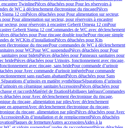
à encastrer Twinline
Pièces détachées pour Pour les réservoirs à
es de WC à déclenchement électronique du rinçage
Pièces
rit Sigma 12 cm
Pièces détachées pour Pour alimentation sur secteur,
 pour Pour alimentation sur secteur, pour réservoirs à encastrer
ur secteur, pour réservoirs à encastrer Geberit Omega 12 cm
Pour
encastrer Geberit Sigma 12 cm
Commandes de WC avec déclenchement
ièces détachées pour Pour rinçage double touche
Pour rinçage simple
mandes de WC
Kits d’installation
Pièces détachées pour Kits
nt électronique du rinçage
Pour commandes de WC à déclenchement
anitaires pour WC
Pour WC suspendus
Pièces détachées pour Pour
sanitaires pour bidets
Pièces détachées pour Panneaux sanitaires pour
ec bride
Pièces détachées pour Urinoirs, fonctionnement avec rinçage,
 fonctionnement avec rinçage, sans bride
Pour commande d’urinoir
étachées pour Avec commande d'urinoir intégrée
Pour commande
fonctionnement sans eau
Sans abattant
Pièces détachées pour Sans
 Séparations d’urinoirs en matière synthétique
Séparations d’urinoirs
d’urinoirs en céramique sanitaire
Accessoires
Pièces détachées pour
chasse et raccords
Matériel de fixation
Habillages latéraux
Commandes
es détachées pour Avec déclenchement électronique du rinçage,
ique du rinçage, alimentation par piles
Avec déclenchement
age en apparent
Avec déclenchement électronique du rinçage,
onique du rinçage, alimentation par piles
Pièces détachées pour Avec
 Accessoires
Kits d’installation et de remplacement
Pièces détachées
novation
Plaques de fermeture
Autres accessoires
Aides à la
ur WC et vidoirs suspendus
Coudes de raccordement
Pièces détachées