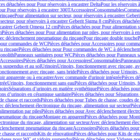
ces détachées pour Pour réservoirs à encastrer Delta
Pour les réservoirs 
our Pour réservoirs à encastrer 300T
Accessoires
Consommables
Command
rinçage
Pour alimentation sur secteur, pour réservoirs à encastrer Gebe
 secteur, pour réservoirs à encastrer Geberit Sigma 8 cm
Pièces détachées
encastrer Geberit Omega 12 cm
Pièces détachées pour Pour alimentation s
m
Pièces détachées pour Pour alimentation par piles, pour réservoirs à 
c déclenchement pneumatique du rinçage
Pour rinçage double touche
P
 pour commandes de WC
Pièces détachées pour Accessoires pour com
u rinçage
Pièces détachées pour Pour commandes de WC à déclencheme
onolith
Panneaux sanitaires pour WC
Pièces détachées pour Panneaux s
Accessoires
Pièces détachées pour Accessoires
Consommables
Panneaux 
s suspendus et au sol
Urinoirs
Urinoirs, fonctionnement avec rinçage, av
fonctionnement avec rinçage, sans bride
Pièces détachées pour Urinoirs,
ir apparente ou à encastrer
Avec commande d'urinoir intégrée
Pièces d
grée
Urinoirs, fonctionnement sans eau
Pièces détachées pour Urinoirs, 
noirs
Séparations d’urinoirs en matière synthétique
Pièces détachées pour
ons d’urinoirs en céramique sanitaire
Pièces détachées pour Séparations 
de chasse et raccords
Pièces détachées pour Tubes de chasse, coudes de 
c déclenchement électronique du rinçage, alimentation sur secteur
Pièc
limentation par piles
Pièces détachées pour Avec déclenchement électron
neumatique du rinçage
Montage en apparent
Pièces détachées pour Mont
tronique du rinçage, alimentation sur secteur
Avec déclenchement électr
clenchement pneumatique du rinçage
Accessoires
Pièces détachées pour
 chasse et raccords
Kits de rénovation
Pièces détachées pour Kits de ré
dages pour WC et vidoirs suspendus
Pièces détachées pour Vidages po