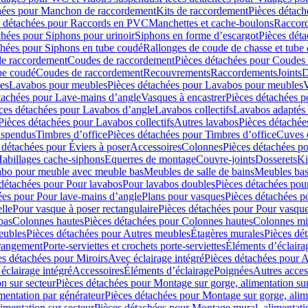
hées pour Manchon de raccordement
Kits de raccordement
Pièces détach
s détachées pour Raccords en PVC
Manchettes et cache-boulons
Raccord
chées pour Siphons pour urinoir
Siphons en forme d’escargot
Pièces dét
chées pour Siphons en tube coudé
Rallonges de coude de chasse et tube 
de raccordement
Coudes de raccordement
Pièces détachées pour Coudes
be coudé
Coudes de raccordement
Recouvrements
Raccordements
Joints
D
es
Lavabos pour meubles
Pièces détachées pour Lavabos pour meubles
V
tachées pour Lave-mains d’angle
Vasques à encastrer
Pièces détachées p
ces détachées pour Lavabos d’angle
Lavabos collectifs
Lavabos adapté
Pièces détachées pour Lavabos collectifs
Autres lavabos
Pièces détachée
uspendus
Timbres dʼoffice
Pièces détachées pour Timbres dʼoffice
Cuves d
 détachées pour Éviers à poser
Accessoires
Colonnes
Pièces détachées p
abillages cache-siphons
Equerres de montage
Couvre-joints
Dosserets
Ki
vabo pour meuble avec meuble bas
Meubles de salle de bains
Meubles bas
 détachées pour Pour lavabos
Pour lavabos doubles
Pièces détachées pou
ées pour Pour lave-mains d’angle
Plans pour vasques
Pièces détachées p
lle
Pour vasque à poser rectangulaire
Pièces détachées pour Pour vasque
bas
Colonnes hautes
Pièces détachées pour Colonnes hautes
Colonnes mi
eubles
Pièces détachées pour Autres meubles
Étagères murales
Pièces dé
 rangement
Porte-serviettes et crochets porte-serviettes
Éléments d’éclaira
es détachées pour Miroirs
Avec éclairage intégré
Pièces détachées pour A
éclairage intégré
Accessoires
Éléments d’éclairage
Poignées
Autres acces
n sur secteur
Pièces détachées pour Montage sur gorge, alimentation sur
mentation par générateur
Pièces détachées pour Montage sur gorge, alim
imentation sur secteur
Pièces détachées pour Montage mural, alimentatio