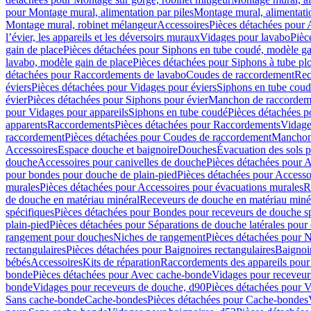
pour Montage mural, alimentation par piles
Montage mural, alimentati
Montage mural, robinet mélangeur
Accessoires
Pièces détachées pour 
l’évier, les appareils et les déversoirs muraux
Vidages pour lavabo
Pièc
gain de place
Pièces détachées pour Siphons en tube coudé, modèle ga
lavabo, modèle gain de place
Pièces détachées pour Siphons à tube pl
détachées pour Raccordements de lavabo
Coudes de raccordement
Rec
éviers
Pièces détachées pour Vidages pour éviers
Siphons en tube cou
évier
Pièces détachées pour Siphons pour évier
Manchon de raccordem
pour Vidages pour appareils
Siphons en tube coudé
Pièces détachées p
apparents
Raccordements
Pièces détachées pour Raccordements
Vidage
raccordement
Pièces détachées pour Coudes de raccordement
Manchon
Accessoires
Espace douche et baignoire
Douches
Évacuation des sols 
douche
Accessoires pour canivelles de douche
Pièces détachées pour A
pour bondes pour douche de plain-pied
Pièces détachées pour Accesso
murales
Pièces détachées pour Accessoires pour évacuations murales
R
de douche en matériau minéral
Receveurs de douche en matériau miné
spécifiques
Pièces détachées pour Bondes pour receveurs de douche s
plain-pied
Pièces détachées pour Séparations de douche latérales pour
rangement pour douches
Niches de rangement
Pièces détachées pour 
rectangulaires
Pièces détachées pour Baignoires rectangulaires
Baignoi
bébés
Accessoires
Kits de réparation
Raccordements des appareils pour 
bonde
Pièces détachées pour Avec cache-bonde
Vidages pour receveur
bonde
Vidages pour receveurs de douche, d90
Pièces détachées pour 
Sans cache-bonde
Cache-bondes
Pièces détachées pour Cache-bondes