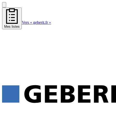
Vers « geberit.fr »
Mes listes