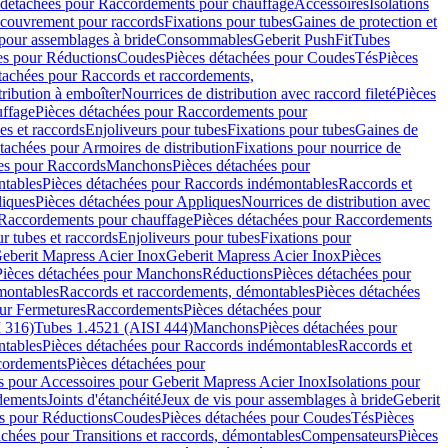
 détachées pour Raccordements pour chauffage
Accessoires
Isolations
couvrement pour raccords
Fixations pour tubes
Gaines de protection et
 pour assemblages à bride
Consommables
Geberit PushFit
Tubes
es pour Réductions
Coudes
Pièces détachées pour Coudes
Tés
Pièces
tachées pour Raccords et raccordements,
tribution à emboîter
Nourrices de distribution avec raccord fileté
Pièces
ffage
Pièces détachées pour Raccordements pour
s et raccords
Enjoliveurs pour tubes
Fixations pour tubes
Gaines de
tachées pour Armoires de distribution
Fixations pour nourrice de
es pour Raccords
Manchons
Pièces détachées pour
tables
Pièces détachées pour Raccords indémontables
Raccords et
iques
Pièces détachées pour Appliques
Nourrices de distribution avec
Raccordements pour chauffage
Pièces détachées pour Raccordements
 tubes et raccords
Enjoliveurs pour tubes
Fixations pour
eberit Mapress Acier Inox
Geberit Mapress Acier Inox
Pièces
Pièces détachées pour Manchons
Réductions
Pièces détachées pour
montables
Raccords et raccordements, démontables
Pièces détachées
ur Fermetures
Raccordements
Pièces détachées pour
 316)
Tubes 1.4521 (AISI 444)
Manchons
Pièces détachées pour
tables
Pièces détachées pour Raccords indémontables
Raccords et
ordements
Pièces détachées pour
s pour Accessoires pour Geberit Mapress Acier Inox
Isolations pour
rdements
Joints d'étanchéité
Jeux de vis pour assemblages à bride
Geberit
s pour Réductions
Coudes
Pièces détachées pour Coudes
Tés
Pièces
achées pour Transitions et raccords, démontables
Compensateurs
Pièces