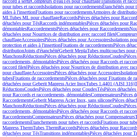
raccord à sertir
Compteurs d'eau
Tés pour chauffage
Transitions et rac
pour tubes et raccords
Isolations pour raccordements
Étanchéités pour t
aides à l'insertion
Fixations pour raccordements
Armoires de distributi
ML
Tubes ML pour chauffage
Raccords
Pièces détachées pour Raccor
détachées pour Tés
Raccords indémontables
Pièces détachées pour Ra
démontables
Raccordements
Pièces détachées pour Raccordements
Nou
détachées pour Nourrices de distribution avec raccord fileté
Compteurs
chauffage
Accessoires
Pièces détachées pour Accessoires
Isolations pou
protection et aides à l'insertion
Fixations de raccordements
Pièces déta
distribution
Joints d'étanchéité
Geberit Mepla
Tubes multicouches pour 
Manchons
Réductions
Pièces détachées pour Réductions
Coudes
Pièces
raccordements, démontables
Pièces détachées pour Raccords et racco
raccord fileté
Pièces détachées pour Nourrices de distribution avec racc
pour chauffage
Accessoires
Pièces détachées pour Accessoires
Isolatio
tubes
Fixations de raccordements
Pièces détachées pour Fixations de 
détachées pour Geberit Mapress Acier Inox
Tubes 1.4401 (AISI 316)
T
Réductions
Coudes
Pièces détachées pour Coudes
Tés
Pièces détachées
pour Raccords et raccordements, démontables
Compensateurs
Pièces 
Raccordements
Geberit Mapress Acier Inox, sans silicone
Pièces détac
Manchons
Réductions
Pièces détachées pour Réductions
Coudes
Pièces
raccordements, démontables
Pièces détachées pour Raccords et racco
Raccordements
Compensateurs
Pièces détachées pour Compensateurs
T
raccordements
Etanchements pour tubes et raccords
Fixations pour tub
Mapress Therm
Tubes Therm
Raccords
Pièces détachées pour Raccord
détachées pour Tés
Transitions indémontables
Pièces détachées pour T