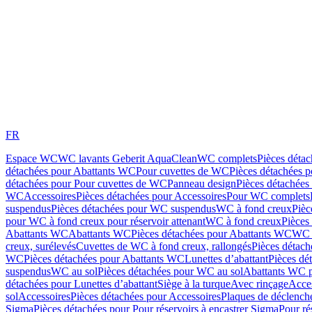
FR
Espace WC
WC lavants Geberit AquaClean
WC complets
Pièces déta
détachées pour Abattants WC
Pour cuvettes de WC
Pièces détachées 
détachées pour Pour cuvettes de WC
Panneau design
Pièces détachées
WC
Accessoires
Pièces détachées pour Accessoires
Pour WC complets
suspendus
Pièces détachées pour WC suspendus
WC à fond creux
Pièc
pour WC à fond creux pour réservoir attenant
WC à fond creux
Pièces
Abattants WC
Abattants WC
Pièces détachées pour Abattants WC
WC 
creux, surélevés
Cuvettes de WC à fond creux, rallongés
Pièces détach
WC
Pièces détachées pour Abattants WC
Lunettes d’abattant
Pièces dé
suspendus
WC au sol
Pièces détachées pour WC au sol
Abattants WC p
détachées pour Lunettes d’abattant
Siège à la turque
Avec rinçage
Acce
sol
Accessoires
Pièces détachées pour Accessoires
Plaques de déclenc
Sigma
Pièces détachées pour Pour réservoirs à encastrer Sigma
Pour ré