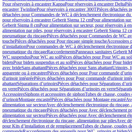
Pour réservoirs à encastrer Kappa
Pour réservoirs à encastrer Delta
Piè
encastrer Twinline
Pour réservoirs à encastrer 300T
Pièces détachées p
détachées pour Commandes de WC à déclenchement électronique du 
pour réservoirs à encastrer Geberit Sigma 12 cm
Pour alimentation sur
Geberit Sigma 8 cm
Pour alimentation sur secteur, pour réservoirs à 
alimentation par piles, pour réservoirs à encastrer Geberit Sigma 12 c
pneumatique du rinçage
Pièces détachées pour Commandes de WC ave
touche
Pièces détachées pour Pour rinçage simple touche
Accessoires
d’installation
Pour commandes de WC à déclenchement électronique d
pneumatique du rinçage
Raccordements
Panneaux sanitaires Geberit M
WC suspendus
Pour WC au sol
Pièces détachées pour Pour WC au sol
bidets
Pour bidets suspendus et au sol
Pièces détachées pour Pour bidet
avec bride
Sans abattant
Pièces détachées pour Sans abattant
Urinoirs, 
apparente ou à encastrer
Pièces détachées pour Pour commande d’urino
d'urinoir intégrée
Pièces détachées pour Pour commande d'urinoir inté
abattant
Séparations d’urinoirs
Pièces détachées pour Séparations d’uri
en verre
Pièces détachées pour Séparations d’urinoirs en verre
Séparati
Accessoires
Siphons et accessoires de siphon
Tubes de chasse, coudes 
dʼurinoir
Montage encastré
Pièces détachées pour Montage encastré
Ave
alimentation sur secteur
Avec déclenchement électronique du rinçage, a
pneumatique du rinçage
Pièces détachées pour Avec déclenchement p
alimentation sur secteur
Pièces détachées pour Avec déclenchement élec
déclenchement électronique du rinçage, alimentation par piles
Avec dé
pour Kits d’installation et de remplacement
Tubes de chasse, coudes de
commande
Raccordements des appareils pour WC, urinoirs et bidets
Vi