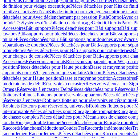
pour Sans cache-bonde
Vidages pour baignoires, d52
Pièces détachées
de finition pour vidage excentrique
Pièces détachées pour Kits de fini
rotative et arrivée d’eau
Kits de finition pour vidage excentrique et arr
détachées pour Avec déclenchement par pression PushControl
Avec c
bonde
Tés
Systèmes d’installation et de rinçage
Geberit Duofix
Parois
Pi
Accessoires
Bâti-supports
Pièces détachées pour Bâti-supports
Bâti-su
lavabos
Bâti-supports pour bidets
Pièces détachées pour Bâti-supports 
murale
Pièces détachées pour Bâti-supports pour douches avec évacua
séparations de douches
Pièces détachées pour Bâti-supports pour sépa
robinetteries
Pièces détachées pour Bâti-supports pour robinetteries
Bât
pour charges de console
Pièces détachées pour Bâti-supports pour cha
Accessoires
Réservoirs apparents
Réservoirs apparents pour WC, en ma
position
Pièces détachées pour Haute position
Basse et moyenne positi
apparents pour WC, en céramique sanitaire
Attenant
Pièces détachées 
détachées pour Haute position
Basse et moyenne position
Accessoires
P
modérateurs de débit
Réservoirs à encastrer
Réservoirs à encastrer Sig
Omega
Réservoirs à encastrer Delta
Pièces détachées pour Réservoirs à
flotteurs
Robinets flotteurs pour réservoirs apparents
Pièces détachées p
réservoirs à encastrer
Robinets flotteurs pour réservoirs en céramique
P
Robinets flotteurs pour réservoirs, universels
Robinets flotteurs pour 
interrompable
Pièces détachées pour Rinçage interrompable
Rinçage s
de chasse complets
Pièces détachées pour Mécanismes de chasse comp
touche
Rinçage double touche
Pièces détachées pour Rinçage double 
Raccords
Manchons
Réductions
Coudes
Tés
Raccords indémontables
Tra
raccordement
Raccordements
Pièces détachées pour Raccordements
Nou