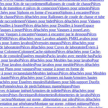
ées pour Kits de raccordement
Rallonges de coude de chasse
Pièces
s de transition et pièces de connexion
Vidages pour urinoirs
Pièces
achées pour Siphons en forme d’escargot
Siphons à encastrer
Pièces
de chasse
Pièces détachées pour Rallonges de coude de chasse et tube
 de raccordement
Vidages pour bidet
Pièces détachées pour Vidages
ouilles à braser
Pièces détachées pour Douilles à braser
Espace
asques à poser
Pièces détachées pour Vasques à poser
Lave-
our Vasques à encastrer
Vasques à encastrer par le dessous
Pièces
s PMR
Pièces détachées pour Lavabos adaptés PMR
Lavabos pour
s pour Autres lavabos
Déversoirs muraux
Pièces détachées pour
e laboratoire
Pièces détachées pour Cuves de laboratoire
Éviers à
our Colonnes
Colonnes
Cache-siphons
Pièces détachées pour Cache-
ts de consoles
Étagères murales
Packs lavabo avec meuble bas
Packs
 pour lavabo
Pièces détachées pour Meubles bas pour lavabo
Pour
r Pour lavabos doubles
Pour lavabos pour meuble
Pièces détachées
our Plans pour vasques
Pour vasque à poser en forme de
 à poser rectangulaire
Meubles latéraux
Pièces détachées pour Meubles
-haute
Pièces détachées pour Colonnes mi-haute
Armoires hautes
tachées pour Étagères murales
Habillages pour bâti-support Duofix
ge
Poignées
Jeux de pieds
Tableaux magnétiques
Prises
vec éclairage intégré
Armoires de toilette
Pièces détachées pour
soires
Prises électriques
Robinetteries
Robinetteries de lavabo
Pièces
 secteur
Montage sur gorge, alimentation par piles
Pièces détachées
entation par générateur
Montage sur gorge, robinet mitigeur
Pièces
n sur secteur
Montage mural, alimentation par piles
Pièces détachées