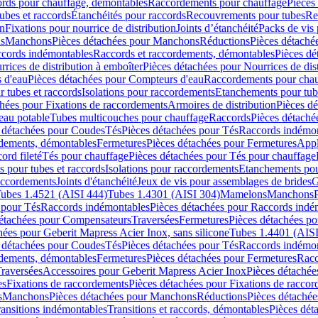
cords pour chauffage, démontables
Raccordements pour chauffage
Pièces
ubes et raccords
Étanchéités pour raccords
Recouvrements pour tubes
Re
on
Fixations pour nourrice de distribution
Joints d’étanchéité
Packs de vis
ds
Manchons
Pièces détachées pour Manchons
Réductions
Pièces détaché
ccords indémontables
Raccords et raccordements, démontables
Pièces dé
rrices de distribution à emboîter
Pièces détachées pour Nourrices de dis
 d'eau
Pièces détachées pour Compteurs d'eau
Raccordements pour chau
r tubes et raccords
Isolations pour raccordements
Etanchements pour tube
chées pour Fixations de raccordements
Armoires de distribution
Pièces dé
eau potable
Tubes multicouches pour chauffage
Raccords
Pièces détaché
 détachées pour Coudes
Tés
Pièces détachées pour Tés
Raccords indémon
rdements, démontables
Fermetures
Pièces détachées pour Fermetures
Appl
ord fileté
Tés pour chauffage
Pièces détachées pour Tés pour chauffage
ns pour tubes et raccords
Isolations pour raccordements
Etanchements pour
raccordements
Joints d'étanchéité
Jeux de vis pour assemblages de brides
G
ubes 1.4521 (AISI 444)
Tubes 1.4301 (AISI 304)
Mamelons
Manchons
 pour Tés
Raccords indémontables
Pièces détachées pour Raccords indé
détachées pour Compensateurs
Traversées
Fermetures
Pièces détachées po
hées pour Geberit Mapress Acier Inox, sans silicone
Tubes 1.4401 (AISI
 détachées pour Coudes
Tés
Pièces détachées pour Tés
Raccords indémon
rdements, démontables
Fermetures
Pièces détachées pour Fermetures
Racc
raversées
Accessoires pour Geberit Mapress Acier Inox
Pièces détachée
es
Fixations de raccordements
Pièces détachées pour Fixations de racco
s
Manchons
Pièces détachées pour Manchons
Réductions
Pièces détachée
ransitions indémontables
Transitions et raccords, démontables
Pièces dét