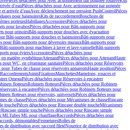
tive
Pièces détachées pour Avec actionnement par poignée rotative
Kits
rrivée d’eau
Pièces détachées pour Avec actionnement par poignée
 et arrivée d’eau
Avec déclenchement par pression PushControl
Pièces
idages pour baignoires
Kits de raccordement
Bouchons de
tèmes porteurs
Habillages
Accessoires
Pièces détachées pour
rts pour lavabos
Pièces détachées pour Bâti-supports pour
ts pour urinoirs
Bâti-supports pour douches avec évacuation
our Bâti-supports pour douches et baignoires
Bâti-supports pour
es pour Bâti-supports pour déversoirs muraux
Bâti-supports pour
Bâti-supports pour machines à laver et lave-vaisselle
Bâti-supports
ports pour éviers
Accessoires
Pièces détachées pour
 en matière synthétique
Attenant
Pièces détachées pour Attenant
Haute
s pour WC, en céramique sanitaire
Pièces détachées pour Réservoirs
 pour Tubes de chasse pour réservoirs apparents
Haute position
Pièces
r Raccordements
Joints
Fixations
Manchettes
Mamelons, rosaces et
astrer Omega
Pièces détachées pour Réservoirs à encastrer
inets flotteurs
Robinets flotteurs
Pièces détachées pour Robinets
réservoirs à encastrer
Pièces détachées pour Robinets flotteurs pour
inets flotteurs pour réservoirs, universels
Pièces détachées pour
mes de chasse
Pièces détachées pour Mécanismes de chasse
Rinçage
le touche
Pièces détachées pour Rinçage double touche
Mécanismes
e
Rinçage simple touche
Pièces détachées pour Rinçage simple
s ML
Tubes ML pour chauffage
Raccords
Pièces détachées pour
raccords, démontables
Fermetures
Boîtes de
s de distribution avec raccord fileté
Nourrice de distribution avec