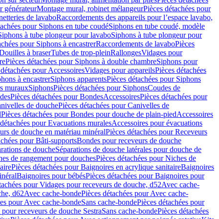
r générateur
Montage mural, robinet mélangeur
Pièces détachées pour
netteries de lavabo
Raccordements des appareils pour l’espace lavabo,
tachées pour Siphons en tube coudé
Siphons en tube coudé, modèle
Siphons à tube plongeur pour lavabo
Siphons à tube plongeur pour
achées pour Siphons à encastrer
Raccordements de lavabo
Pièces
Douilles à braser
Tubes de trop-plein
Rallonges
Vidages pour
re
Pièces détachées pour Siphons à double chambre
Siphons pour
 détachées pour Accessoires
Vidages pour appareils
Pièces détachées
hons à encastrer
Siphons apparents
Pièces détachées pour Siphons
rs muraux
Siphons
Pièces détachées pour Siphons
Coudes de
des
Pièces détachées pour Bondes
Accessoires
Pièces détachées pour
nivelles de douche
Pièces détachées pour Canivelles de
d
Pièces détachées pour Bondes pour douche de plain-pied
Accessoires
 détachées pour Evacuations murales
Accessoires pour évacuations
urs de douche en matériau minéral
Pièces détachées pour Receveurs
achées pour Bâti-supports
Bondes pour receveurs de douche
arations de douche
Séparations de douche latérales pour douche de
hes de rangement pour douches
Pièces détachées pour Niches de
aire
Pièces détachées pour Baignoires en acrylique sanitaire
Baignoires
inéral
Baignoires pour bébés
Pièces détachées pour Baignoires pour
tachées pour Vidages pour receveurs de douche, d52
Avec cache-
che, d62
Avec cache-bonde
Pièces détachées pour Avec cache-
ées pour Avec cache-bonde
Sans cache-bonde
Pièces détachées pour
 pour receveurs de douche Sestra
Sans cache-bonde
Pièces détachées