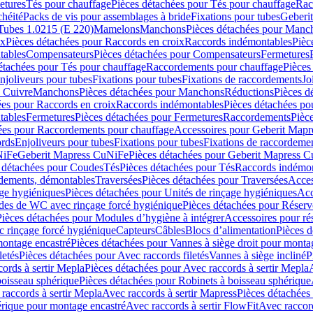
etures
Tés pour chauffage
Pièces détachées pour Tés pour chauffage
Rac
chéité
Packs de vis pour assemblages à bride
Fixations pour tubes
Geberi
Tubes 1.0215 (E 220)
Mamelons
Manchons
Pièces détachées pour Manc
ix
Pièces détachées pour Raccords en croix
Raccords indémontables
Pièc
tables
Compensateurs
Pièces détachées pour Compensateurs
Fermetures
étachées pour Tés pour chauffage
Raccordements pour chauffage
Pièces
njoliveurs pour tubes
Fixations pour tubes
Fixations de raccordements
Jo
s Cuivre
Manchons
Pièces détachées pour Manchons
Réductions
Pièces d
ées pour Raccords en croix
Raccords indémontables
Pièces détachées po
tables
Fermetures
Pièces détachées pour Fermetures
Raccordements
Pièc
ées pour Raccordements pour chauffage
Accessoires pour Geberit Mapr
ords
Enjoliveurs pour tubes
Fixations pour tubes
Fixations de raccordeme
NiFe
Geberit Mapress CuNiFe
Pièces détachées pour Geberit Mapress 
 détachées pour Coudes
Tés
Pièces détachées pour Tés
Raccords indémon
rdements, démontables
Traversées
Pièces détachées pour Traversées
Acces
age hygiéniques
Pièces détachées pour Unités de rinçage hygiéniques
Acc
des de WC avec rinçage forcé hygiénique
Pièces détachées pour Réser
Pièces détachées pour Modules d’hygiène à intégrer
Accessoires pour r
 rinçage forcé hygiénique
Capteurs
Câbles
Blocs d’alimentation
Pièces d
montage encastré
Pièces détachées pour Vannes à siège droit pour monta
letés
Pièces détachées pour Avec raccords filetés
Vannes à siège incliné
P
ords à sertir Mepla
Pièces détachées pour Avec raccords à sertir Mepla
boisseau sphérique
Pièces détachées pour Robinets à boisseau sphérique
raccords à sertir Mepla
Avec raccords à sertir Mapress
Pièces détachées
érique pour montage encastré
Avec raccords à sertir FlowFit
Avec raccord