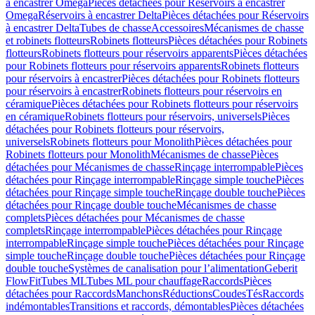
à encastrer Omega
Pièces détachées pour Réservoirs à encastrer
Omega
Réservoirs à encastrer Delta
Pièces détachées pour Réservoirs
à encastrer Delta
Tubes de chasse
Accessoires
Mécanismes de chasse
et robinets flotteurs
Robinets flotteurs
Pièces détachées pour Robinets
flotteurs
Robinets flotteurs pour réservoirs apparents
Pièces détachées
pour Robinets flotteurs pour réservoirs apparents
Robinets flotteurs
pour réservoirs à encastrer
Pièces détachées pour Robinets flotteurs
pour réservoirs à encastrer
Robinets flotteurs pour réservoirs en
céramique
Pièces détachées pour Robinets flotteurs pour réservoirs
en céramique
Robinets flotteurs pour réservoirs, universels
Pièces
détachées pour Robinets flotteurs pour réservoirs,
universels
Robinets flotteurs pour Monolith
Pièces détachées pour
Robinets flotteurs pour Monolith
Mécanismes de chasse
Pièces
détachées pour Mécanismes de chasse
Rinçage interrompable
Pièces
détachées pour Rinçage interrompable
Rinçage simple touche
Pièces
détachées pour Rinçage simple touche
Rinçage double touche
Pièces
détachées pour Rinçage double touche
Mécanismes de chasse
complets
Pièces détachées pour Mécanismes de chasse
complets
Rinçage interrompable
Pièces détachées pour Rinçage
interrompable
Rinçage simple touche
Pièces détachées pour Rinçage
simple touche
Rinçage double touche
Pièces détachées pour Rinçage
double touche
Systèmes de canalisation pour l’alimentation
Geberit
FlowFit
Tubes ML
Tubes ML pour chauffage
Raccords
Pièces
détachées pour Raccords
Manchons
Réductions
Coudes
Tés
Raccords
indémontables
Transitions et raccords, démontables
Pièces détachées