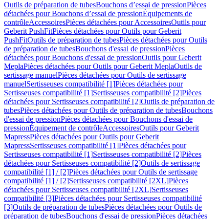
Outils de préparation de tubes
Bouchons d’essai de pression
Pièces
détachées pour Bouchons d’essai de pression
Équipements de
contrôle
Accessoires
Pièces détachées pour Accessoires
Outils pour
Geberit PushFit
Pièces détachées pour Outils pour Geberit
PushFit
Outils de préparation de tubes
Pièces détachées pour Outils
de préparation de tubes
Bouchons d'essai de pression
Pièces
détachées pour Bouchons d'essai de pression
Outils pour Geberit
Mepla
Pièces détachées pour Outils pour Geberit Mepla
Outils de
sertissage manuel
Pièces détachées pour Outils de sertissage
manuel
Sertisseuses compatibilité [1]
Pièces détachées pour
Sertisseuses compatibilité [1]
Sertisseuses compatibilité [2]
Pièces
détachées pour Sertisseuses compatibilité [2]
Outils de préparation de
tubes
Pièces détachées pour Outils de préparation de tubes
Bouchons
d'essai de pression
Pièces détachées pour Bouchons d'essai de
pression
Équipement de contrôle
Accessoires
Outils pour Geberit
Mapress
Pièces détachées pour Outils pour Geberit
Mapress
Sertisseuses compatibilité [1]
Pièces détachées pour
Sertisseuses compatibilité [1]
Sertisseuses compatibilité [2]
Pièces
détachées pour Sertisseuses compatibilité [2]
Outils de sertissage
compatibilité [1] / [2]
Pièces détachées pour Outils de sertissage
compatibilité [1] / [2]
Sertisseuses compatibilité [2XL]
Pièces
détachées pour Sertisseuses compatibilité [2XL]
Sertisseuses
compatibilité [3]
Pièces détachées pour Sertisseuses compatibilité
[3]
Outils de préparation de tubes
Pièces détachées pour Outils de
préparation de tubes
Bouchons d'essai de pression
Pièces détachées