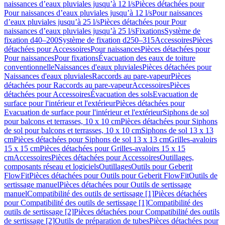
naissances d’eaux pluviales jusqu’à 12 l/s
Pièces détachées pour
Pour naissances d’eaux pluviales jusqu’à 12 l/s
Pour naissances
d’eaux pluviales jusqu’à 25 l/s
Pièces détachées pour Pour
naissances d’eaux pluviales jusqu’à 25 l/s
Fixations
Système de
fixation d40–200
Système de fixation d250–315
Accessoires
Pièces
détachées pour Accessoires
Pour naissances
Pièces détachées pour
Pour naissances
Pour fixations
Évacuation des eaux de toiture
conventionnelle
Naissances d'eaux pluviales
Pièces détachées pour
Naissances d'eaux pluviales
Raccords au pare-vapeur
Pièces
détachées pour Raccords au pare-vapeur
Accessoires
Pièces
détachées pour Accessoires
Évacuation des sols
Evacuation de
surface pour l'intérieur et l'extérieur
Pièces détachées pour
Evacuation de surface pour l'intérieur et l'extérieur
Siphons de sol
pour balcons et terrasses, 10 x 10 cm
Pièces détachées pour Siphons
de sol pour balcons et terrasses, 10 x 10 cm
Siphons de sol 13 x 13
cm
Pièces détachées pour Siphons de sol 13 x 13 cm
Grilles-avaloirs
15 x 15 cm
Pièces détachées pour Grilles-avaloirs 15 x 15
cm
Accessoires
Pièces détachées pour Accessoires
Outillages,
composants réseau et logiciels
Outillages
Outils pour Geberit
FlowFit
Pièces détachées pour Outils pour Geberit FlowFit
Outils de
sertissage manuel
Pièces détachées pour Outils de sertissage
manuel
Compatibilité des outils de sertissage [1]
Pièces détachées
pour Compatibilité des outils de sertissage [1]
Compatibilité des
outils de sertissage [2]
Pièces détachées pour Compatibilité des outils
de sertissage [2]
Outils de préparation de tubes
Pièces détachées pour