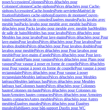
poser
Accessoires
Colonnes
Pièces détachées pour
Colonnes
Colonnes
Cache-siphons
Pièces détachées pour Cache-
siphons
Accessoires
Cache-bondes
Porte-serviettes
Matériel de
fixation
Habillages cache-siphons
Equerres de montage
Couvre-
joints
Dosserets
Kits de consoles
Étagères murales
Packs lavabo avec
meuble bas
Packs lavabo pour meuble avec meuble bas
Pièces
détachées pour Packs lavabo pour meuble avec meuble bas
Meubles
de salle de bains
Meubles bas pour lavabo
Pièces détachées pour
Meubles bas pour lavabo
Pour lave-mains
Pièces détachées pour Pour
lave-mains
Pour lavabos
Pièces détachées pour Pour lavabos
Pour
lavabos doubles
Pièces détachées pour Pour lavabos doubles
Pour
lavabos pour meuble
Pièces détachées pour Pour lavabos pour
meuble
Pour lave-mains d’angle
Pièces détachées pour Pour lave-
mains d’angle
Plans pour vasques
Pièces détachées pour Plans pour
vasques
Pour vasque à poser en forme de coupelle
Pièces détachées
pour Pour vasque à poser en forme de coupelle
Pour vasque à poser
rectangulaire
Pièces détachées pour Pour vasque à poser
rectangulaire
Meubles latéraux
Pièces détachées pour Meubles
latéraux
Meubles latéraux bas
Pièces détachées pour Meubles
latéraux bas
Colonnes hautes
Pièces détachées pour Colonnes
hautes
Colonnes mi-haute
Pièces détachées pour Colonnes mi-
haute
Armoires hautes compactes
Pièces détachées pour Armoires
hautes compactes
Autres meubles
Pièces détachées pour Autres
meubles
Étagères murales
Pièces détachées pour Étagères
murales
Habillages pour bâti-support Duofix pour WC