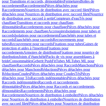
pour Transitions et raccords, démontables
Fermetures
Boîtes de
raccordement
Raccordements
Pièces détachées pour
Raccordements
Nourrices de distribution avec raccord fileté
Pièces
détachées pour Nourrices de distribution avec raccord fileté
Nourrice
de distribution avec raccord à sertir
Compteurs d'eau
Tés pour
chauffage
Transitions et raccords pour chauffage,
démontables
Raccordements pour chauffage
Pièces détachées pour
Raccordements pour chauffage
Accessoires
Isolations pour tubes et
raccords
Isolations pour raccordements
Étanchéités pour tubes et
raccords
Étanchéités pour raccords
Recouvrements pour
tubes
Recouvrement pour raccords
Fixations pour tubes
Gaines de
protection et aides à l'insertion
Fixations pour
raccordements
Armoires de distribution
Fixations pour nourrice de
distribution
Joints d’étanchéité
Packs de vis pour assemblages à
bride
Consommables
Geberit PushFit
Tubes ML
Tubes ML pour
chauffage
Raccords
Pièces détachées pour Raccords
Manchons
Pièces
détachées pour Manchons
Réductions
Pièces détachées pour
Réductions
Coudes
Pièces détachées pour Coudes
Tés
Pièces
détachées pour Tés
Raccords indémontables
Pièces détachées pour
Raccords indémontables
Raccords et raccordements,
démontables
Pièces détachées pour Raccords et raccordements,
démontables
Raccordements
Pièces détachées pour
Raccordements
Nourrices de distribution à emboîter
Pièces détachées
pour Nourrices de distribution à emboîter
Nourrices de distribution
avec raccord fileté
Pièces détachées pour Nourrices de distribution