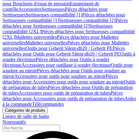
pour Bouchons d'essai de pression
Equipement de
contrôle
Accessoires
Sertisseuses
Pièces détachées pour
Sertisseuses
Sertisseuses compatibilité [1]
Pièces détachées pour
Sertisseuses compatibilité [1]
Sertisseuses compatibilité [2]
Pièces
détachées pour Sertisseuses compatibilité [2]
Sertisseuses
compatibilité [2XL]
Pièces détachées pour Sertisseuses compatibilité
[2XL]
Mallettes universelles
Pièces détachées pour Mallettes
universelles
Mallettes universelles
Pièces détachées pour Mallettes
universelles
Outils pour Geberit Silent-db20 / Geberit PE
Pièces
détachées pour Outils pour Geberit Silent-db20 / Geberit PE
Outils à
souder électrique
Pièces détachées pour Outils à souder
électrique
Accessoires pour outillage à souder électrique
Outils pour
soudure au miroir
Pièces détachées pour Outils pour soudure au
miroir
Accessoires pour outils pour soudure au miroir
Pièces
détachées pour Accessoires pour outils pour soudure au miroir
Outils
de préparation de tubes
Pièces détachées pour Outils de préparation
de tubes
Accessoires pour outils de préparation de tubes
Pièces
détachées pour Accessoires pour outils de préparation de tubes
Aides
à la commande
Télécommandes
Catégories de produits
Lignes de salle de bains
Nouveautés