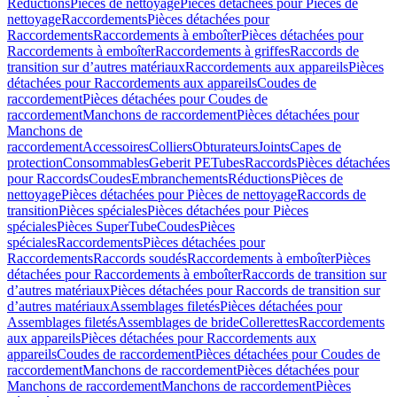
Réductions
Pièces de nettoyage
Pièces détachées pour Pièces de
nettoyage
Raccordements
Pièces détachées pour
Raccordements
Raccordements à emboîter
Pièces détachées pour
Raccordements à emboîter
Raccordements à griffes
Raccords de
transition sur d’autres matériaux
Raccordements aux appareils
Pièces
détachées pour Raccordements aux appareils
Coudes de
raccordement
Pièces détachées pour Coudes de
raccordement
Manchons de raccordement
Pièces détachées pour
Manchons de
raccordement
Accessoires
Colliers
Obturateurs
Joints
Capes de
protection
Consommables
Geberit PE
Tubes
Raccords
Pièces détachées
pour Raccords
Coudes
Embranchements
Réductions
Pièces de
nettoyage
Pièces détachées pour Pièces de nettoyage
Raccords de
transition
Pièces spéciales
Pièces détachées pour Pièces
spéciales
Pièces SuperTube
Coudes
Pièces
spéciales
Raccordements
Pièces détachées pour
Raccordements
Raccords soudés
Raccordements à emboîter
Pièces
détachées pour Raccordements à emboîter
Raccords de transition sur
d’autres matériaux
Pièces détachées pour Raccords de transition sur
d’autres matériaux
Assemblages filetés
Pièces détachées pour
Assemblages filetés
Assemblages de bride
Collerettes
Raccordements
aux appareils
Pièces détachées pour Raccordements aux
appareils
Coudes de raccordement
Pièces détachées pour Coudes de
raccordement
Manchons de raccordement
Pièces détachées pour
Manchons de raccordement
Manchons de raccordement
Pièces