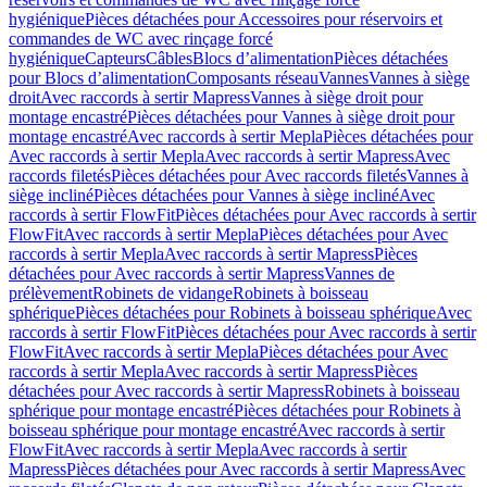
hygiénique
Pièces détachées pour Accessoires pour réservoirs et
commandes de WC avec rinçage forcé
hygiénique
Capteurs
Câbles
Blocs d’alimentation
Pièces détachées
pour Blocs d’alimentation
Composants réseau
Vannes
Vannes à siège
droit
Avec raccords à sertir Mapress
Vannes à siège droit pour
montage encastré
Pièces détachées pour Vannes à siège droit pour
montage encastré
Avec raccords à sertir Mepla
Pièces détachées pour
Avec raccords à sertir Mepla
Avec raccords à sertir Mapress
Avec
raccords filetés
Pièces détachées pour Avec raccords filetés
Vannes à
siège incliné
Pièces détachées pour Vannes à siège incliné
Avec
raccords à sertir FlowFit
Pièces détachées pour Avec raccords à sertir
FlowFit
Avec raccords à sertir Mepla
Pièces détachées pour Avec
raccords à sertir Mepla
Avec raccords à sertir Mapress
Pièces
détachées pour Avec raccords à sertir Mapress
Vannes de
prélèvement
Robinets de vidange
Robinets à boisseau
sphérique
Pièces détachées pour Robinets à boisseau sphérique
Avec
raccords à sertir FlowFit
Pièces détachées pour Avec raccords à sertir
FlowFit
Avec raccords à sertir Mepla
Pièces détachées pour Avec
raccords à sertir Mepla
Avec raccords à sertir Mapress
Pièces
détachées pour Avec raccords à sertir Mapress
Robinets à boisseau
sphérique pour montage encastré
Pièces détachées pour Robinets à
boisseau sphérique pour montage encastré
Avec raccords à sertir
FlowFit
Avec raccords à sertir Mepla
Avec raccords à sertir
Mapress
Pièces détachées pour Avec raccords à sertir Mapress
Avec