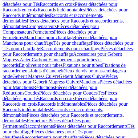
détachées pour Tés
Raccords en croix
Pièces détachées pour
Raccords en croix
Raccords indémontables
Pièces détachées pour
Raccords indémontables
Raccords et raccordements,
démontables
Pièces détachées pour Raccords et raccordements,
démontables
Compensateurs
Pièces détachées pour
Compensateurs
Fermetures
Pièces détachées pour
Fermetures
Manchons pour chauffage
Pièces détachées pour
Manchons pour chauffage
Tés pour chauffage
Pièces détachées pour
Tés pour chauffage
Raccordements pour chauffage
Pièces détachées
pour Raccordements pour chauffage
Accessoires pour Geberit
Mapress Acier Carbone
Etanchements pour tubes et
raccords
Enjoliveurs pour tubes
Fixations pour tubes
Fixations de
raccordements
Joints d'étanchéité
Jeux de vis pour assemblages à
bride
Geberit Mapress Cuivre
Geberit Mapress Cuivre
Pièces
détachées pour Geberit Mapress Cuivre
Manchons
Pièces détachées
pour Manchons
Réductions
Pièces détachées pour
Réductions
Coudes
Pièces détachées pour Coudes
Tés
Pièces
détachées pour Tés
Raccords en croix
Pièces détachées pour
Raccords en croix
Raccords indémontables
Pièces détachées pour
Raccords indémontables
Raccords et raccordements,
démontables
Pièces détachées pour Raccords et raccordements,
démontables
Fermetures
Pièces détachées pour
Fermetures
Raccordements
Pièces détachées pour Raccordements
Tés
pour chauffage
Pièces détachées pour Tés pour
chauffage
Raccordements pour chauffage
Pièces détachées pour