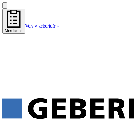
Vers « geberit.fr »
Mes listes