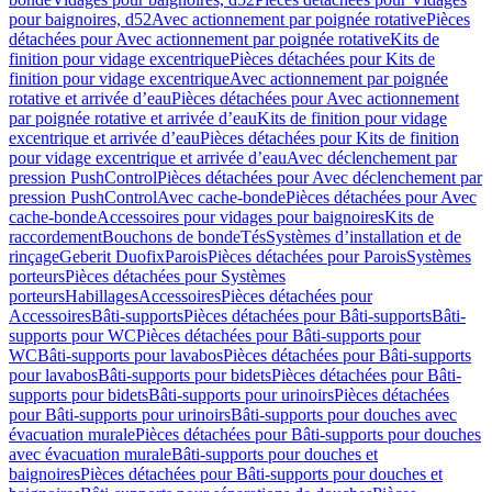
pour baignoires, d52
Avec actionnement par poignée rotative
Pièces
détachées pour Avec actionnement par poignée rotative
Kits de
finition pour vidage excentrique
Pièces détachées pour Kits de
finition pour vidage excentrique
Avec actionnement par poignée
rotative et arrivée d’eau
Pièces détachées pour Avec actionnement
par poignée rotative et arrivée d’eau
Kits de finition pour vidage
excentrique et arrivée d’eau
Pièces détachées pour Kits de finition
pour vidage excentrique et arrivée d’eau
Avec déclenchement par
pression PushControl
Pièces détachées pour Avec déclenchement par
pression PushControl
Avec cache-bonde
Pièces détachées pour Avec
cache-bonde
Accessoires pour vidages pour baignoires
Kits de
raccordement
Bouchons de bonde
Tés
Systèmes d’installation et de
rinçage
Geberit Duofix
Parois
Pièces détachées pour Parois
Systèmes
porteurs
Pièces détachées pour Systèmes
porteurs
Habillages
Accessoires
Pièces détachées pour
Accessoires
Bâti-supports
Pièces détachées pour Bâti-supports
Bâti-
supports pour WC
Pièces détachées pour Bâti-supports pour
WC
Bâti-supports pour lavabos
Pièces détachées pour Bâti-supports
pour lavabos
Bâti-supports pour bidets
Pièces détachées pour Bâti-
supports pour bidets
Bâti-supports pour urinoirs
Pièces détachées
pour Bâti-supports pour urinoirs
Bâti-supports pour douches avec
évacuation murale
Pièces détachées pour Bâti-supports pour douches
avec évacuation murale
Bâti-supports pour douches et
baignoires
Pièces détachées pour Bâti-supports pour douches et