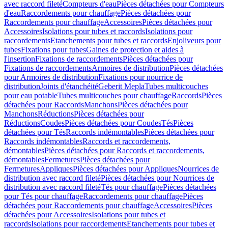
avec raccord fileté
Compteurs d'eau
Pièces détachées pour Compteurs
d'eau
Raccordements pour chauffage
Pièces détachées pour
Raccordements pour chauffage
Accessoires
Pièces détachées pour
Accessoires
Isolations pour tubes et raccords
Isolations pour
raccordements
Etanchements pour tubes et raccords
Enjoliveurs pour
tubes
Fixations pour tubes
Gaines de protection et aides à
l'insertion
Fixations de raccordements
Pièces détachées pour
Fixations de raccordements
Armoires de distribution
Pièces détachées
pour Armoires de distribution
Fixations pour nourrice de
distribution
Joints d'étanchéité
Geberit Mepla
Tubes multicouches
pour eau potable
Tubes multicouches pour chauffage
Raccords
Pièces
détachées pour Raccords
Manchons
Pièces détachées pour
Manchons
Réductions
Pièces détachées pour
Réductions
Coudes
Pièces détachées pour Coudes
Tés
Pièces
détachées pour Tés
Raccords indémontables
Pièces détachées pour
Raccords indémontables
Raccords et raccordements,
démontables
Pièces détachées pour Raccords et raccordements,
démontables
Fermetures
Pièces détachées pour
Fermetures
Appliques
Pièces détachées pour Appliques
Nourrices de
distribution avec raccord fileté
Pièces détachées pour Nourrices de
distribution avec raccord fileté
Tés pour chauffage
Pièces détachées
pour Tés pour chauffage
Raccordements pour chauffage
Pièces
détachées pour Raccordements pour chauffage
Accessoires
Pièces
détachées pour Accessoires
Isolations pour tubes et
raccords
Isolations pour raccordements
Etanchements pour tubes et