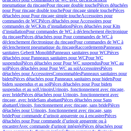
pneumatique du rinçage
Pour rinçage double touche
Pièces détachées
pour Pour rinçage double touche
Pour rinçage simple touche
Pièces
détachées pour Pour rinçage simple touche
Accessoires pour
commandes de WC
Pièces détachées pour Accessoires pour
commandes de WC
Kits d’installation
Pièces détachées pour Kits
d’installation
Pour commandes de WC à déclenchement électronique
du rinçage
Pièces détachées pour Pour commandes de WC à
déclenchement électronique du rinçage
Pour commandes de WC à
déclenchement pneumatique du rinçage
Raccordements
Panneaux
sanitaires Geberit Monolith
Panneaux sanitaires pour WC
Pièces
détachées pour Panneaux sanitaires pour WC
Pour WC
suspendus
Pièces détachées pour Pour WC suspendus
Pour WC au
sol
Pièces détachées pour Pour WC au sol
Accessoires
Pièces
détachées pour Accessoires
Consommables
Panneaux sanitaires pour
bidets
Pièces détachées pour Panneaux sanitaires pour bidets
Pour
bidets suspendus et au sol
Pièces détachées pour Pour bidets
suspendus et au sol
Urinoirs
Urinoirs, fonctionnement avec rinçage,
avec bride
Pièces détachées pour Urinoirs, fonctionnement avec
rinçage, avec bride
Sans abattant
Pièces détachées pour Sans
abattant
Urinoirs, fonctionnement avec rinçage, sans bride
Pièces
détachées pour Urinoirs, fonctionnement avec rinçage, sans
bride
Pour commande d’urinoir apparente ou à encastrer
Pièces
détachées pour Pour commande d’urinoir apparente ou à
encastrer
Avec commande d'urinoir intégrée
Pièces détachées pour