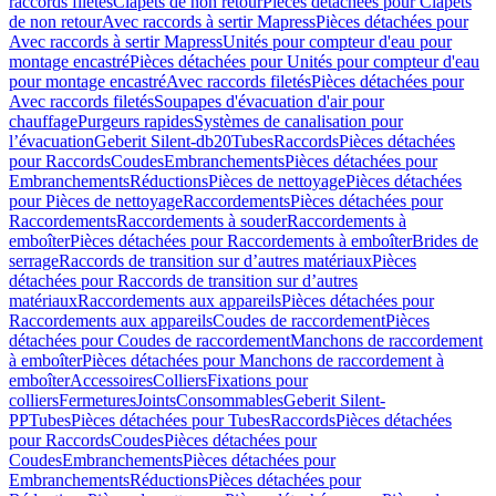
raccords filetés
Clapets de non retour
Pièces détachées pour Clapets
de non retour
Avec raccords à sertir Mapress
Pièces détachées pour
Avec raccords à sertir Mapress
Unités pour compteur d'eau pour
montage encastré
Pièces détachées pour Unités pour compteur d'eau
pour montage encastré
Avec raccords filetés
Pièces détachées pour
Avec raccords filetés
Soupapes d'évacuation d'air pour
chauffage
Purgeurs rapides
Systèmes de canalisation pour
l’évacuation
Geberit Silent-db20
Tubes
Raccords
Pièces détachées
pour Raccords
Coudes
Embranchements
Pièces détachées pour
Embranchements
Réductions
Pièces de nettoyage
Pièces détachées
pour Pièces de nettoyage
Raccordements
Pièces détachées pour
Raccordements
Raccordements à souder
Raccordements à
emboîter
Pièces détachées pour Raccordements à emboîter
Brides de
serrage
Raccords de transition sur d’autres matériaux
Pièces
détachées pour Raccords de transition sur d’autres
matériaux
Raccordements aux appareils
Pièces détachées pour
Raccordements aux appareils
Coudes de raccordement
Pièces
détachées pour Coudes de raccordement
Manchons de raccordement
à emboîter
Pièces détachées pour Manchons de raccordement à
emboîter
Accessoires
Colliers
Fixations pour
colliers
Fermetures
Joints
Consommables
Geberit Silent-
PP
Tubes
Pièces détachées pour Tubes
Raccords
Pièces détachées
pour Raccords
Coudes
Pièces détachées pour
Coudes
Embranchements
Pièces détachées pour
Embranchements
Réductions
Pièces détachées pour