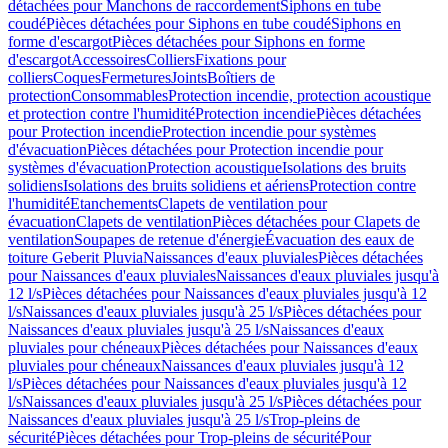
détachées pour Manchons de raccordement
Siphons en tube
coudé
Pièces détachées pour Siphons en tube coudé
Siphons en
forme d'escargot
Pièces détachées pour Siphons en forme
d'escargot
Accessoires
Colliers
Fixations pour
colliers
Coques
Fermetures
Joints
Boîtiers de
protection
Consommables
Protection incendie, protection acoustique
et protection contre l'humidité
Protection incendie
Pièces détachées
pour Protection incendie
Protection incendie pour systèmes
d'évacuation
Pièces détachées pour Protection incendie pour
systèmes d'évacuation
Protection acoustique
Isolations des bruits
solidiens
Isolations des bruits solidiens et aériens
Protection contre
l'humidité
Etanchements
Clapets de ventilation pour
évacuation
Clapets de ventilation
Pièces détachées pour Clapets de
ventilation
Soupapes de retenue d'énergie
Évacuation des eaux de
toiture Geberit Pluvia
Naissances d'eaux pluviales
Pièces détachées
pour Naissances d'eaux pluviales
Naissances d'eaux pluviales jusqu'à
12 l/s
Pièces détachées pour Naissances d'eaux pluviales jusqu'à 12
l/s
Naissances d'eaux pluviales jusqu'à 25 l/s
Pièces détachées pour
Naissances d'eaux pluviales jusqu'à 25 l/s
Naissances d'eaux
pluviales pour chéneaux
Pièces détachées pour Naissances d'eaux
pluviales pour chéneaux
Naissances d'eaux pluviales jusqu'à 12
l/s
Pièces détachées pour Naissances d'eaux pluviales jusqu'à 12
l/s
Naissances d'eaux pluviales jusqu'à 25 l/s
Pièces détachées pour
Naissances d'eaux pluviales jusqu'à 25 l/s
Trop-pleins de
sécurité
Pièces détachées pour Trop-pleins de sécurité
Pour