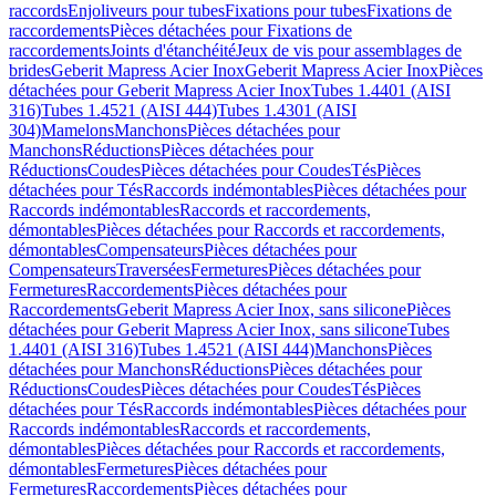
raccords
Enjoliveurs pour tubes
Fixations pour tubes
Fixations de
raccordements
Pièces détachées pour Fixations de
raccordements
Joints d'étanchéité
Jeux de vis pour assemblages de
brides
Geberit Mapress Acier Inox
Geberit Mapress Acier Inox
Pièces
détachées pour Geberit Mapress Acier Inox
Tubes 1.4401 (AISI
316)
Tubes 1.4521 (AISI 444)
Tubes 1.4301 (AISI
304)
Mamelons
Manchons
Pièces détachées pour
Manchons
Réductions
Pièces détachées pour
Réductions
Coudes
Pièces détachées pour Coudes
Tés
Pièces
détachées pour Tés
Raccords indémontables
Pièces détachées pour
Raccords indémontables
Raccords et raccordements,
démontables
Pièces détachées pour Raccords et raccordements,
démontables
Compensateurs
Pièces détachées pour
Compensateurs
Traversées
Fermetures
Pièces détachées pour
Fermetures
Raccordements
Pièces détachées pour
Raccordements
Geberit Mapress Acier Inox, sans silicone
Pièces
détachées pour Geberit Mapress Acier Inox, sans silicone
Tubes
1.4401 (AISI 316)
Tubes 1.4521 (AISI 444)
Manchons
Pièces
détachées pour Manchons
Réductions
Pièces détachées pour
Réductions
Coudes
Pièces détachées pour Coudes
Tés
Pièces
détachées pour Tés
Raccords indémontables
Pièces détachées pour
Raccords indémontables
Raccords et raccordements,
démontables
Pièces détachées pour Raccords et raccordements,
démontables
Fermetures
Pièces détachées pour
Fermetures
Raccordements
Pièces détachées pour