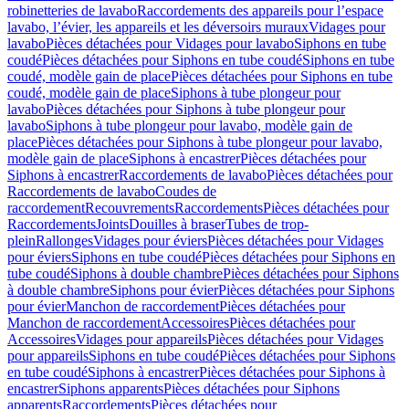
robinetteries de lavabo
Raccordements des appareils pour l’espace
lavabo, l’évier, les appareils et les déversoirs muraux
Vidages pour
lavabo
Pièces détachées pour Vidages pour lavabo
Siphons en tube
coudé
Pièces détachées pour Siphons en tube coudé
Siphons en tube
coudé, modèle gain de place
Pièces détachées pour Siphons en tube
coudé, modèle gain de place
Siphons à tube plongeur pour
lavabo
Pièces détachées pour Siphons à tube plongeur pour
lavabo
Siphons à tube plongeur pour lavabo, modèle gain de
place
Pièces détachées pour Siphons à tube plongeur pour lavabo,
modèle gain de place
Siphons à encastrer
Pièces détachées pour
Siphons à encastrer
Raccordements de lavabo
Pièces détachées pour
Raccordements de lavabo
Coudes de
raccordement
Recouvrements
Raccordements
Pièces détachées pour
Raccordements
Joints
Douilles à braser
Tubes de trop-
plein
Rallonges
Vidages pour éviers
Pièces détachées pour Vidages
pour éviers
Siphons en tube coudé
Pièces détachées pour Siphons en
tube coudé
Siphons à double chambre
Pièces détachées pour Siphons
à double chambre
Siphons pour évier
Pièces détachées pour Siphons
pour évier
Manchon de raccordement
Pièces détachées pour
Manchon de raccordement
Accessoires
Pièces détachées pour
Accessoires
Vidages pour appareils
Pièces détachées pour Vidages
pour appareils
Siphons en tube coudé
Pièces détachées pour Siphons
en tube coudé
Siphons à encastrer
Pièces détachées pour Siphons à
encastrer
Siphons apparents
Pièces détachées pour Siphons
apparents
Raccordements
Pièces détachées pour