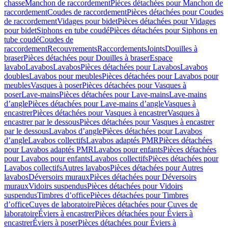
chasse
Manchon de raccordement
Pièces détachées pour Manchon de
raccordement
Coudes de raccordement
Pièces détachées pour Coudes
de raccordement
Vidages pour bidet
Pièces détachées pour Vidages
pour bidet
Siphons en tube coudé
Pièces détachées pour Siphons en
tube coudé
Coudes de
raccordement
Recouvrements
Raccordements
Joints
Douilles à
braser
Pièces détachées pour Douilles à braser
Espace
lavabo
Lavabos
Lavabos
Pièces détachées pour Lavabos
Lavabos
doubles
Lavabos pour meubles
Pièces détachées pour Lavabos pour
meubles
Vasques à poser
Pièces détachées pour Vasques à
poser
Lave-mains
Pièces détachées pour Lave-mains
Lave-mains
d’angle
Pièces détachées pour Lave-mains d’angle
Vasques à
encastrer
Pièces détachées pour Vasques à encastrer
Vasques à
encastrer par le dessous
Pièces détachées pour Vasques à encastrer
par le dessous
Lavabos d’angle
Pièces détachées pour Lavabos
d’angle
Lavabos collectifs
Lavabos adaptés PMR
Pièces détachées
pour Lavabos adaptés PMR
Lavabos pour enfants
Pièces détachées
pour Lavabos pour enfants
Lavabos collectifs
Pièces détachées pour
Lavabos collectifs
Autres lavabos
Pièces détachées pour Autres
lavabos
Déversoirs muraux
Pièces détachées pour Déversoirs
muraux
Vidoirs suspendus
Pièces détachées pour Vidoirs
suspendus
Timbres dʼoffice
Pièces détachées pour Timbres
dʼoffice
Cuves de laboratoire
Pièces détachées pour Cuves de
laboratoire
Éviers à encastrer
Pièces détachées pour Éviers à
encastrer
Éviers à poser
Pièces détachées pour Éviers à