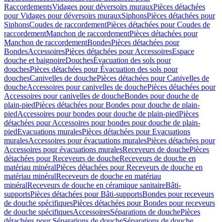
Raccordements
Vidages pour déversoirs muraux
Pièces détachées
pour Vidages pour déversoirs muraux
Siphons
Pièces détachées pour
Siphons
Coudes de raccordement
Pièces détachées pour Coudes de
raccordement
Manchon de raccordement
Pièces détachées pour
Manchon de raccordement
Bondes
Pièces détachées pour
Bondes
Accessoires
Pièces détachées pour Accessoires
Espace
douche et baignoire
Douches
Évacuation des sols pour
douches
Pièces détachées pour Évacuation des sols pour
douches
Canivelles de douche
Pièces détachées pour Canivelles de
douche
Accessoires pour canivelles de douche
Pièces détachées pour
Accessoires pour canivelles de douche
Bondes pour douche de
plain-pied
Pièces détachées pour Bondes pour douche de plain-
pied
Accessoires pour bondes pour douche de plain-pied
Pièces
détachées pour Accessoires pour bondes pour douche de plain-
pied
Evacuations murales
Pièces détachées pour Evacuations
murales
Accessoires pour évacuations murales
Pièces détachées pour
Accessoires pour évacuations murales
Receveurs de douche
Pièces
détachées pour Receveurs de douche
Receveurs de douche en
matériau minéral
Pièces détachées pour Receveurs de douche en
matériau minéral
Receveurs de douche en matériau
minéral
Receveurs de douche en céramique sanitaire
Bâti-
supports
Pièces détachées pour Bâti-supports
Bondes pour receveurs
de douche spécifiques
Pièces détachées pour Bondes pour receveurs
de douche spécifiques
Accessoires
Séparations de douche
Pièces
détachées pour Séparations de douche
Séparations de douche