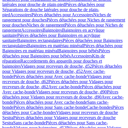
latérales pour douche de plain-pied
Pièces détachées pour
Séparations de douche latérales pour douche de plain-
pied
Accessoires
Pièces détachées pour Accessoires
Niches de
rangement pour douches
Pièces détachées pour Niches de rangement
pour douches
Niches de rangement
Pièces détachées pour Niches de
rangement
Accessoires
Baignoires
Baignoires en acrylique
sanitaire
Pièces détachées pour Baignoires en acrylique
sanitaire
Baignoires rectangulaires
Pièces détachées pour Baignoires
rectangulaires
Baignoires en matériau minéral
Pièces détachées pour
Baignoires en matériau minéral
Baignoires pour bébés
Pièces
détachées pour Baignoires pour bébés
Accessoires
Kits de
réparation
Raccordements des appareils pour douches et
baignoires
Vidages pour receveurs de douche, d52
Pièces détachées
pour Vidages pour receveurs de douche, d52
Avec cache-
bonde
Pièces détachées pour Avec cache-bonde
Vidages pour
receveurs de douche, d62
Pièces détachées pour Vidages pour
receveurs de douche, d62
Avec cache-bonde
Pièces détachées pour
Avec cache-bonde
Vidages pour receveurs de douche, d90
Pièces
détachées pour Vidages pour receveurs de douche, d90
Avec cache-
bonde
Pièces détachées pour Avec cache-bonde
Sans cache-
bonde
Pièces détachées pour Sans cache-bonde
Cache-bondes
Pièces
détachées pour Cache-bondes
Vidages pour receveurs de douche
Sestra
Pièces détachées pour Vidages pour receveurs de douche
Sestra
Sans cache-bonde
Pièces détachées pour Sans cache-
bonde
Vidages pour baignoires, d52
Pièces détachées pour Vidages