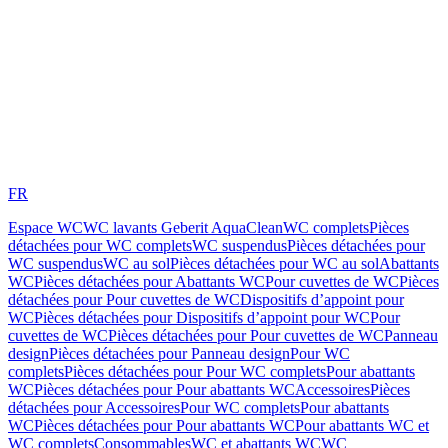
FR
Espace WC
WC lavants Geberit AquaClean
WC complets
Pièces
détachées pour WC complets
WC suspendus
Pièces détachées pour
WC suspendus
WC au sol
Pièces détachées pour WC au sol
Abattants
WC
Pièces détachées pour Abattants WC
Pour cuvettes de WC
Pièces
détachées pour Pour cuvettes de WC
Dispositifs d’appoint pour
WC
Pièces détachées pour Dispositifs d’appoint pour WC
Pour
cuvettes de WC
Pièces détachées pour Pour cuvettes de WC
Panneau
design
Pièces détachées pour Panneau design
Pour WC
complets
Pièces détachées pour Pour WC complets
Pour abattants
WC
Pièces détachées pour Pour abattants WC
Accessoires
Pièces
détachées pour Accessoires
Pour WC complets
Pour abattants
WC
Pièces détachées pour Pour abattants WC
Pour abattants WC et
WC complets
Consommables
WC et abattants WC
WC