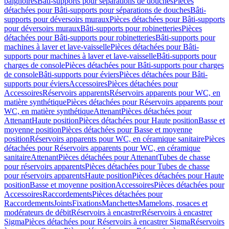
baignoires
Bâti-supports pour séparations de douches
Pièces
détachées pour Bâti-supports pour séparations de douches
Bâti-
supports pour déversoirs muraux
Pièces détachées pour Bâti-supports
pour déversoirs muraux
Bâti-supports pour robinetteries
Pièces
détachées pour Bâti-supports pour robinetteries
Bâti-supports pour
machines à laver et lave-vaisselle
Pièces détachées pour Bâti-
supports pour machines à laver et lave-vaisselle
Bâti-supports pour
charges de console
Pièces détachées pour Bâti-supports pour charges
de console
Bâti-supports pour éviers
Pièces détachées pour Bâti-
supports pour éviers
Accessoires
Pièces détachées pour
Accessoires
Réservoirs apparents
Réservoirs apparents pour WC, en
matière synthétique
Pièces détachées pour Réservoirs apparents pour
WC, en matière synthétique
Attenant
Pièces détachées pour
Attenant
Haute position
Pièces détachées pour Haute position
Basse et
moyenne position
Pièces détachées pour Basse et moyenne
position
Réservoirs apparents pour WC, en céramique sanitaire
Pièces
détachées pour Réservoirs apparents pour WC, en céramique
sanitaire
Attenant
Pièces détachées pour Attenant
Tubes de chasse
pour réservoirs apparents
Pièces détachées pour Tubes de chasse
pour réservoirs apparents
Haute position
Pièces détachées pour Haute
position
Basse et moyenne position
Accessoires
Pièces détachées pour
Accessoires
Raccordements
Pièces détachées pour
Raccordements
Joints
Fixations
Manchettes
Mamelons, rosaces et
modérateurs de débit
Réservoirs à encastrer
Réservoirs à encastrer
Sigma
Pièces détachées pour Réservoirs à encastrer Sigma
Réservoirs