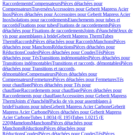
Raccordements
Compensateurs
Pièces détachées pour
Compensateurs
Traversées
Accessoires pour Geberit Mapress Acier
Inox
Pièces détachées pour Accessoires pour Geberit Mapress Acier
Inox
Isolations pour raccordements
Etanchements pour tubes et
raccords
Fixations pour tubes
Fixations de raccordements
Pièces
détachées pour Fixations de raccordements
Joints d'étanchéité
Jeux de
vis pour assemblages à bride
Geberit Mapress Therm
Tubes
Therm
Raccords
Pièces détachées pour Raccords
Manchons
Pièces
détachées pour Manchons
Réductions
Pièces détachées pour
Réductions
Coudes
Pièces détachées pour Coudes
Tés
Pièces
détachées pour Tés
Transitions indémontables
Pièces détachées pour
Transitions indémontables
Transitions et raccords, démontables
Pièces
détachées pour Transitions et raccords,
démontables
Compensateurs
Pièces détachées pour
Compensateurs
Fermetures
Pièces détachées pour Fermetures
Tés
pour chauffage
Pièces détachées pour Tés pour
chauffage
Raccordements pour chauffage
Pièces détachées pour
Raccordements pour chauffage
Accessoires pour Geberit Mapress
Therm
Joints d’étanchéité
Packs de vis pour assemblages à
bride
Fixations pour tubes
Geberit Mapress Acier Carbone
Geberit
Mapress Acier Carbone
Pièces détachées pour Geberit Mapress
Acier Carbone
Tubes 1.0034 (E 195)
Tubes 1.0215 (E
220)
Mamelons
Manchons
Pièces détachées pour
Manchons
Réductions
Pièces détachées pour
Réductions
Coudes
Pièces détachées pour Coudes
Tés
Pièces