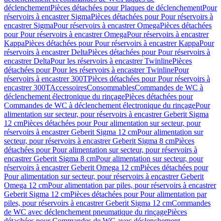
déclenchement
Pièces détachées pour Plaques de déclenchement
Pour
réservoirs à encastrer Sigma
Pièces détachées pour Pour réservoirs à
encastrer Sigma
Pour réservoirs à encastrer Omega
Pièces détachées
pour Pour réservoirs à encastrer Omega
Pour réservoirs à encastrer
Kappa
Pièces détachées pour Pour réservoirs à encastrer Kappa
Pour
réservoirs à encastrer Delta
Pièces détachées pour Pour réservoirs à
encastrer Delta
Pour les réservoirs à encastrer Twinline
Pièces
détachées pour Pour les réservoirs à encastrer Twinline
Pour
réservoirs à encastrer 300T
Pièces détachées pour Pour réservoirs à
encastrer 300T
Accessoires
Consommables
Commandes de WC à
déclenchement électronique du rinçage
Pièces détachées pour
Commandes de WC à déclenchement électronique du rinçage
Pour
alimentation sur secteur, pour réservoirs à encastrer Geberit Sigma
12 cm
Pièces détachées pour Pour alimentation sur secteur, pour
réservoirs à encastrer Geberit Sigma 12 cm
Pour alimentation sur
secteur, pour réservoirs à encastrer Geberit Sigma 8 cm
Pièces
détachées pour Pour alimentation sur secteur, pour réservoirs à
encastrer Geberit Sigma 8 cm
Pour alimentation sur secteur, pour
réservoirs à encastrer Geberit Omega 12 cm
Pièces détachées pour
Pour alimentation sur secteur, pour réservoirs à encastrer Geberit
Omega 12 cm
Pour alimentation par piles, pour réservoirs à encastrer
Geberit Sigma 12 cm
Pièces détachées pour Pour alimentation par
piles, pour réservoirs à encastrer Geberit Sigma 12 cm
Commandes
de WC avec déclenchement pneumatique du rinçage
Pièces
détachées pour Commandes de WC avec déclenchement