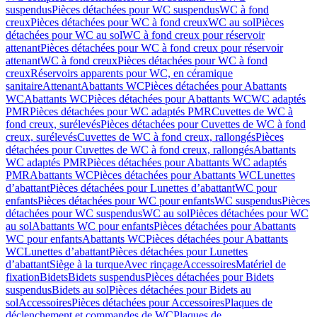
suspendus
Pièces détachées pour WC suspendus
WC à fond
creux
Pièces détachées pour WC à fond creux
WC au sol
Pièces
détachées pour WC au sol
WC à fond creux pour réservoir
attenant
Pièces détachées pour WC à fond creux pour réservoir
attenant
WC à fond creux
Pièces détachées pour WC à fond
creux
Réservoirs apparents pour WC, en céramique
sanitaire
Attenant
Abattants WC
Pièces détachées pour Abattants
WC
Abattants WC
Pièces détachées pour Abattants WC
WC adaptés
PMR
Pièces détachées pour WC adaptés PMR
Cuvettes de WC à
fond creux, surélevés
Pièces détachées pour Cuvettes de WC à fond
creux, surélevés
Cuvettes de WC à fond creux, rallongés
Pièces
détachées pour Cuvettes de WC à fond creux, rallongés
Abattants
WC adaptés PMR
Pièces détachées pour Abattants WC adaptés
PMR
Abattants WC
Pièces détachées pour Abattants WC
Lunettes
d’abattant
Pièces détachées pour Lunettes d’abattant
WC pour
enfants
Pièces détachées pour WC pour enfants
WC suspendus
Pièces
détachées pour WC suspendus
WC au sol
Pièces détachées pour WC
au sol
Abattants WC pour enfants
Pièces détachées pour Abattants
WC pour enfants
Abattants WC
Pièces détachées pour Abattants
WC
Lunettes d’abattant
Pièces détachées pour Lunettes
d’abattant
Siège à la turque
Avec rinçage
Accessoires
Matériel de
fixation
Bidets
Bidets suspendus
Pièces détachées pour Bidets
suspendus
Bidets au sol
Pièces détachées pour Bidets au
sol
Accessoires
Pièces détachées pour Accessoires
Plaques de
déclenchement et commandes de WC
Plaques de