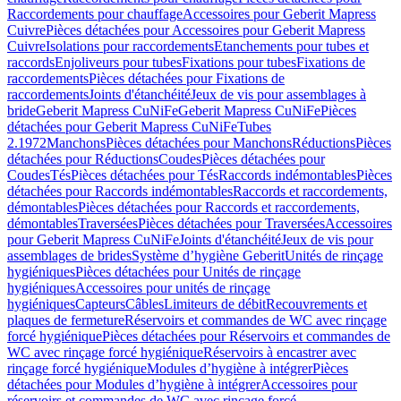
Raccordements pour chauffage
Accessoires pour Geberit Mapress
Cuivre
Pièces détachées pour Accessoires pour Geberit Mapress
Cuivre
Isolations pour raccordements
Etanchements pour tubes et
raccords
Enjoliveurs pour tubes
Fixations pour tubes
Fixations de
raccordements
Pièces détachées pour Fixations de
raccordements
Joints d'étanchéité
Jeux de vis pour assemblages à
bride
Geberit Mapress CuNiFe
Geberit Mapress CuNiFe
Pièces
détachées pour Geberit Mapress CuNiFe
Tubes
2.1972
Manchons
Pièces détachées pour Manchons
Réductions
Pièces
détachées pour Réductions
Coudes
Pièces détachées pour
Coudes
Tés
Pièces détachées pour Tés
Raccords indémontables
Pièces
détachées pour Raccords indémontables
Raccords et raccordements,
démontables
Pièces détachées pour Raccords et raccordements,
démontables
Traversées
Pièces détachées pour Traversées
Accessoires
pour Geberit Mapress CuNiFe
Joints d'étanchéité
Jeux de vis pour
assemblages de brides
Système d’hygiène Geberit
Unités de rinçage
hygiéniques
Pièces détachées pour Unités de rinçage
hygiéniques
Accessoires pour unités de rinçage
hygiéniques
Capteurs
Câbles
Limiteurs de débit
Recouvrements et
plaques de fermeture
Réservoirs et commandes de WC avec rinçage
forcé hygiénique
Pièces détachées pour Réservoirs et commandes de
WC avec rinçage forcé hygiénique
Réservoirs à encastrer avec
rinçage forcé hygiénique
Modules d’hygiène à intégrer
Pièces
détachées pour Modules d’hygiène à intégrer
Accessoires pour
réservoirs et commandes de WC avec rinçage forcé