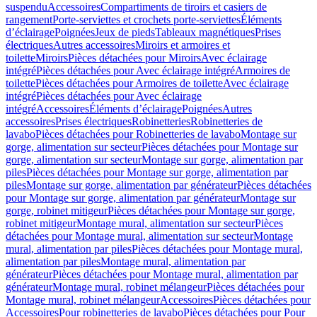
suspendu
Accessoires
Compartiments de tiroirs et casiers de
rangement
Porte-serviettes et crochets porte-serviettes
Éléments
d’éclairage
Poignées
Jeux de pieds
Tableaux magnétiques
Prises
électriques
Autres accessoires
Miroirs et armoires et
toilette
Miroirs
Pièces détachées pour Miroirs
Avec éclairage
intégré
Pièces détachées pour Avec éclairage intégré
Armoires de
toilette
Pièces détachées pour Armoires de toilette
Avec éclairage
intégré
Pièces détachées pour Avec éclairage
intégré
Accessoires
Éléments d’éclairage
Poignées
Autres
accessoires
Prises électriques
Robinetteries
Robinetteries de
lavabo
Pièces détachées pour Robinetteries de lavabo
Montage sur
gorge, alimentation sur secteur
Pièces détachées pour Montage sur
gorge, alimentation sur secteur
Montage sur gorge, alimentation par
piles
Pièces détachées pour Montage sur gorge, alimentation par
piles
Montage sur gorge, alimentation par générateur
Pièces détachées
pour Montage sur gorge, alimentation par générateur
Montage sur
gorge, robinet mitigeur
Pièces détachées pour Montage sur gorge,
robinet mitigeur
Montage mural, alimentation sur secteur
Pièces
détachées pour Montage mural, alimentation sur secteur
Montage
mural, alimentation par piles
Pièces détachées pour Montage mural,
alimentation par piles
Montage mural, alimentation par
générateur
Pièces détachées pour Montage mural, alimentation par
générateur
Montage mural, robinet mélangeur
Pièces détachées pour
Montage mural, robinet mélangeur
Accessoires
Pièces détachées pour
Accessoires
Pour robinetteries de lavabo
Pièces détachées pour Pour