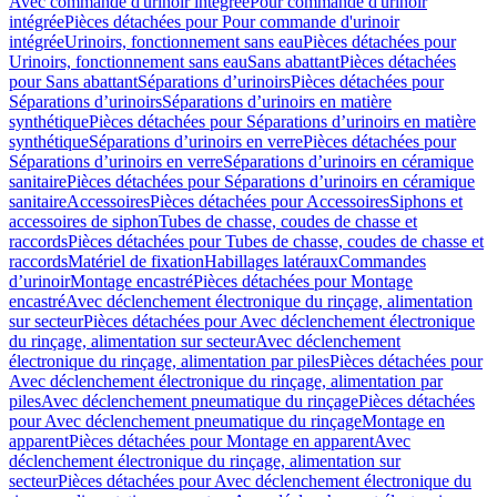
Avec commande d'urinoir intégrée
Pour commande d'urinoir
intégrée
Pièces détachées pour Pour commande d'urinoir
intégrée
Urinoirs, fonctionnement sans eau
Pièces détachées pour
Urinoirs, fonctionnement sans eau
Sans abattant
Pièces détachées
pour Sans abattant
Séparations d’urinoirs
Pièces détachées pour
Séparations d’urinoirs
Séparations d’urinoirs en matière
synthétique
Pièces détachées pour Séparations d’urinoirs en matière
synthétique
Séparations d’urinoirs en verre
Pièces détachées pour
Séparations d’urinoirs en verre
Séparations d’urinoirs en céramique
sanitaire
Pièces détachées pour Séparations d’urinoirs en céramique
sanitaire
Accessoires
Pièces détachées pour Accessoires
Siphons et
accessoires de siphon
Tubes de chasse, coudes de chasse et
raccords
Pièces détachées pour Tubes de chasse, coudes de chasse et
raccords
Matériel de fixation
Habillages latéraux
Commandes
dʼurinoir
Montage encastré
Pièces détachées pour Montage
encastré
Avec déclenchement électronique du rinçage, alimentation
sur secteur
Pièces détachées pour Avec déclenchement électronique
du rinçage, alimentation sur secteur
Avec déclenchement
électronique du rinçage, alimentation par piles
Pièces détachées pour
Avec déclenchement électronique du rinçage, alimentation par
piles
Avec déclenchement pneumatique du rinçage
Pièces détachées
pour Avec déclenchement pneumatique du rinçage
Montage en
apparent
Pièces détachées pour Montage en apparent
Avec
déclenchement électronique du rinçage, alimentation sur
secteur
Pièces détachées pour Avec déclenchement électronique du