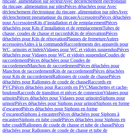
rinçage, alimentation sur secteur
Avec déclenchement électronique
du rinçage, alimentation par piles
Pièces détachées pour Avec
déclenchement électronique du rinçage, alimentation par piles
Avec
déclenchement pneumatique du rinçage
Accessoires
Pièces détachées
pour Accessoires
Kits d’installation et de remplacement
Pièces
détachées pour Kits d’installation et de remplacement
Tubes de
chasse, coudes de chasse et raccords
Kits de rénovation
Pièces
détachées pour Kits de rénovation
Plaques de fermeture
Autres
accessoires
Aides à la commande
Raccordements des appareils pour
WC, urinoirs et bidets
Vidages pour WC et vidoirs suspendus
Pièces
détachées pour Vidages pour WC et vidoirs suspendus
Coudes de
raccordement
Pièces détachées pour Coudes de
raccordement
Manchon de raccordement
Pièces détachées pour
Manchon de raccordement
Kits de raccordement
Pièces détachées
pour Kits de raccordement
Rallonges de coude de chasse
Pièces
détachées pour Rallonges de coude de chasse
Raccords en
PVC
Pièces détachées pour Raccords en PVC
Manchettes et cache-
boulons
Raccords de transition et pièces de connexion
Vidages pour
urinoirs
Pièces détachées pour Vidages pour urinoirs
Siphons pour
urinoir
Pièces détachées pour Siphons pour urinoir
Siphons en forme
d’escargot
Pièces détachées pour Siphons en forme
d’escargot
Siphons à encastrer
Pièces détachées pour Siphons à
encastrer
Siphons en tube coudé
Pièces détachées pour Siphons en
tube coudé
Rallonges de coude de chasse et tube de chasse
Pièces
détachées pour Rallonges de coude de chasse et tube de