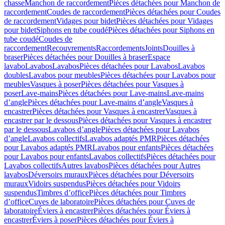
chasse
Manchon de raccordement
Pièces détachées pour Manchon de
raccordement
Coudes de raccordement
Pièces détachées pour Coudes
de raccordement
Vidages pour bidet
Pièces détachées pour Vidages
pour bidet
Siphons en tube coudé
Pièces détachées pour Siphons en
tube coudé
Coudes de
raccordement
Recouvrements
Raccordements
Joints
Douilles à
braser
Pièces détachées pour Douilles à braser
Espace
lavabo
Lavabos
Lavabos
Pièces détachées pour Lavabos
Lavabos
doubles
Lavabos pour meubles
Pièces détachées pour Lavabos pour
meubles
Vasques à poser
Pièces détachées pour Vasques à
poser
Lave-mains
Pièces détachées pour Lave-mains
Lave-mains
d’angle
Pièces détachées pour Lave-mains d’angle
Vasques à
encastrer
Pièces détachées pour Vasques à encastrer
Vasques à
encastrer par le dessous
Pièces détachées pour Vasques à encastrer
par le dessous
Lavabos d’angle
Pièces détachées pour Lavabos
d’angle
Lavabos collectifs
Lavabos adaptés PMR
Pièces détachées
pour Lavabos adaptés PMR
Lavabos pour enfants
Pièces détachées
pour Lavabos pour enfants
Lavabos collectifs
Pièces détachées pour
Lavabos collectifs
Autres lavabos
Pièces détachées pour Autres
lavabos
Déversoirs muraux
Pièces détachées pour Déversoirs
muraux
Vidoirs suspendus
Pièces détachées pour Vidoirs
suspendus
Timbres dʼoffice
Pièces détachées pour Timbres
dʼoffice
Cuves de laboratoire
Pièces détachées pour Cuves de
laboratoire
Éviers à encastrer
Pièces détachées pour Éviers à
encastrer
Éviers à poser
Pièces détachées pour Éviers à