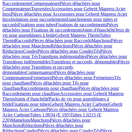
Raccordements
Compensateurs
Pièces détachées pour
Compensateurs
Traversées
Accessoires pour Geberit Mapress Acier
Inox
Pièces détachées pour Accessoires pour Geberit Mapress Acier
Inox
Isolations pour raccordements
Etanchements pour tubes et
raccords
Fixations pour tubes
Fixations de raccordements
Pièces
détachées pour Fixations de raccordements
Joints d'étanchéité
Jeux de
vis pour assemblages à bride
Geberit Mapress Therm
Tubes
Therm
Raccords
Pièces détachées pour Raccords
Manchons
Pièces
détachées pour Manchons
Réductions
Pièces détachées pour
Réductions
Coudes
Pièces détachées pour Coudes
Tés
Pièces
détachées pour Tés
Transitions indémontables
Pièces détachées pour
Transitions indémontables
Transitions et raccords, démontables
Pièces
détachées pour Transitions et raccords,
démontables
Compensateurs
Pièces détachées pour
Compensateurs
Fermetures
Pièces détachées pour Fermetures
Tés
pour chauffage
Pièces détachées pour Tés pour
chauffage
Raccordements pour chauffage
Pièces détachées pour
Raccordements pour chauffage
Accessoires pour Geberit Mapress
Therm
Joints d’étanchéité
Packs de vis pour assemblages à
bride
Fixations pour tubes
Geberit Mapress Acier Carbone
Geberit
Mapress Acier Carbone
Pièces détachées pour Geberit Mapress
Acier Carbone
Tubes 1.0034 (E 195)
Tubes 1.0215 (E
220)
Mamelons
Manchons
Pièces détachées pour
Manchons
Réductions
Pièces détachées pour
Réductions
Coudes
Pièces détachées pour Coudes
Tés
Pièces