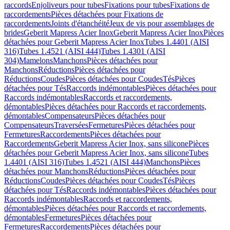
raccords
Enjoliveurs pour tubes
Fixations pour tubes
Fixations de
raccordements
Pièces détachées pour Fixations de
raccordements
Joints d'étanchéité
Jeux de vis pour assemblages de
brides
Geberit Mapress Acier Inox
Geberit Mapress Acier Inox
Pièces
détachées pour Geberit Mapress Acier Inox
Tubes 1.4401 (AISI
316)
Tubes 1.4521 (AISI 444)
Tubes 1.4301 (AISI
304)
Mamelons
Manchons
Pièces détachées pour
Manchons
Réductions
Pièces détachées pour
Réductions
Coudes
Pièces détachées pour Coudes
Tés
Pièces
détachées pour Tés
Raccords indémontables
Pièces détachées pour
Raccords indémontables
Raccords et raccordements,
démontables
Pièces détachées pour Raccords et raccordements,
démontables
Compensateurs
Pièces détachées pour
Compensateurs
Traversées
Fermetures
Pièces détachées pour
Fermetures
Raccordements
Pièces détachées pour
Raccordements
Geberit Mapress Acier Inox, sans silicone
Pièces
détachées pour Geberit Mapress Acier Inox, sans silicone
Tubes
1.4401 (AISI 316)
Tubes 1.4521 (AISI 444)
Manchons
Pièces
détachées pour Manchons
Réductions
Pièces détachées pour
Réductions
Coudes
Pièces détachées pour Coudes
Tés
Pièces
détachées pour Tés
Raccords indémontables
Pièces détachées pour
Raccords indémontables
Raccords et raccordements,
démontables
Pièces détachées pour Raccords et raccordements,
démontables
Fermetures
Pièces détachées pour
Fermetures
Raccordements
Pièces détachées pour