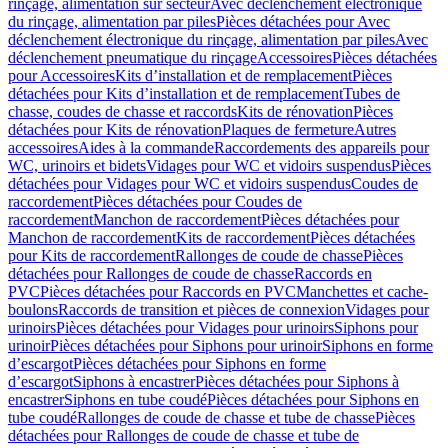
rinçage, alimentation sur secteur
Avec déclenchement électronique
du rinçage, alimentation par piles
Pièces détachées pour Avec
déclenchement électronique du rinçage, alimentation par piles
Avec
déclenchement pneumatique du rinçage
Accessoires
Pièces détachées
pour Accessoires
Kits d’installation et de remplacement
Pièces
détachées pour Kits d’installation et de remplacement
Tubes de
chasse, coudes de chasse et raccords
Kits de rénovation
Pièces
détachées pour Kits de rénovation
Plaques de fermeture
Autres
accessoires
Aides à la commande
Raccordements des appareils pour
WC, urinoirs et bidets
Vidages pour WC et vidoirs suspendus
Pièces
détachées pour Vidages pour WC et vidoirs suspendus
Coudes de
raccordement
Pièces détachées pour Coudes de
raccordement
Manchon de raccordement
Pièces détachées pour
Manchon de raccordement
Kits de raccordement
Pièces détachées
pour Kits de raccordement
Rallonges de coude de chasse
Pièces
détachées pour Rallonges de coude de chasse
Raccords en
PVC
Pièces détachées pour Raccords en PVC
Manchettes et cache-
boulons
Raccords de transition et pièces de connexion
Vidages pour
urinoirs
Pièces détachées pour Vidages pour urinoirs
Siphons pour
urinoir
Pièces détachées pour Siphons pour urinoir
Siphons en forme
d’escargot
Pièces détachées pour Siphons en forme
d’escargot
Siphons à encastrer
Pièces détachées pour Siphons à
encastrer
Siphons en tube coudé
Pièces détachées pour Siphons en
tube coudé
Rallonges de coude de chasse et tube de chasse
Pièces
détachées pour Rallonges de coude de chasse et tube de