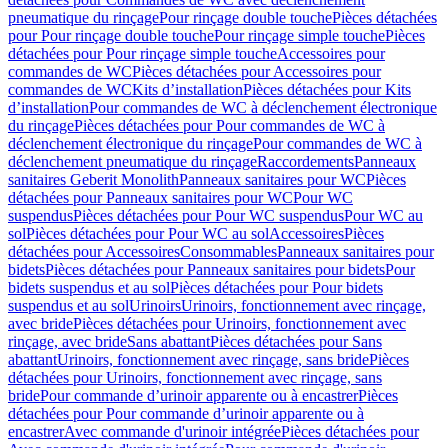
pneumatique du rinçage
Pour rinçage double touche
Pièces détachées
pour Pour rinçage double touche
Pour rinçage simple touche
Pièces
détachées pour Pour rinçage simple touche
Accessoires pour
commandes de WC
Pièces détachées pour Accessoires pour
commandes de WC
Kits d’installation
Pièces détachées pour Kits
d’installation
Pour commandes de WC à déclenchement électronique
du rinçage
Pièces détachées pour Pour commandes de WC à
déclenchement électronique du rinçage
Pour commandes de WC à
déclenchement pneumatique du rinçage
Raccordements
Panneaux
sanitaires Geberit Monolith
Panneaux sanitaires pour WC
Pièces
détachées pour Panneaux sanitaires pour WC
Pour WC
suspendus
Pièces détachées pour Pour WC suspendus
Pour WC au
sol
Pièces détachées pour Pour WC au sol
Accessoires
Pièces
détachées pour Accessoires
Consommables
Panneaux sanitaires pour
bidets
Pièces détachées pour Panneaux sanitaires pour bidets
Pour
bidets suspendus et au sol
Pièces détachées pour Pour bidets
suspendus et au sol
Urinoirs
Urinoirs, fonctionnement avec rinçage,
avec bride
Pièces détachées pour Urinoirs, fonctionnement avec
rinçage, avec bride
Sans abattant
Pièces détachées pour Sans
abattant
Urinoirs, fonctionnement avec rinçage, sans bride
Pièces
détachées pour Urinoirs, fonctionnement avec rinçage, sans
bride
Pour commande d’urinoir apparente ou à encastrer
Pièces
détachées pour Pour commande d’urinoir apparente ou à
encastrer
Avec commande d'urinoir intégrée
Pièces détachées pour