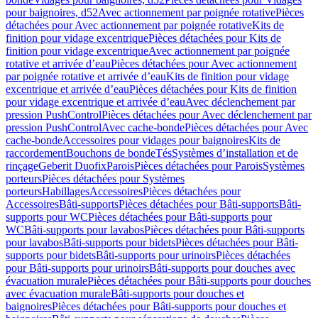
pour baignoires, d52
Avec actionnement par poignée rotative
Pièces
détachées pour Avec actionnement par poignée rotative
Kits de
finition pour vidage excentrique
Pièces détachées pour Kits de
finition pour vidage excentrique
Avec actionnement par poignée
rotative et arrivée d’eau
Pièces détachées pour Avec actionnement
par poignée rotative et arrivée d’eau
Kits de finition pour vidage
excentrique et arrivée d’eau
Pièces détachées pour Kits de finition
pour vidage excentrique et arrivée d’eau
Avec déclenchement par
pression PushControl
Pièces détachées pour Avec déclenchement par
pression PushControl
Avec cache-bonde
Pièces détachées pour Avec
cache-bonde
Accessoires pour vidages pour baignoires
Kits de
raccordement
Bouchons de bonde
Tés
Systèmes d’installation et de
rinçage
Geberit Duofix
Parois
Pièces détachées pour Parois
Systèmes
porteurs
Pièces détachées pour Systèmes
porteurs
Habillages
Accessoires
Pièces détachées pour
Accessoires
Bâti-supports
Pièces détachées pour Bâti-supports
Bâti-
supports pour WC
Pièces détachées pour Bâti-supports pour
WC
Bâti-supports pour lavabos
Pièces détachées pour Bâti-supports
pour lavabos
Bâti-supports pour bidets
Pièces détachées pour Bâti-
supports pour bidets
Bâti-supports pour urinoirs
Pièces détachées
pour Bâti-supports pour urinoirs
Bâti-supports pour douches avec
évacuation murale
Pièces détachées pour Bâti-supports pour douches
avec évacuation murale
Bâti-supports pour douches et
baignoires
Pièces détachées pour Bâti-supports pour douches et