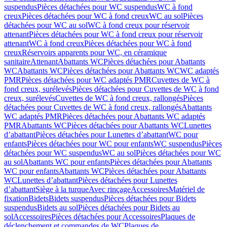
suspendus
Pièces détachées pour WC suspendus
WC à fond
creux
Pièces détachées pour WC à fond creux
WC au sol
Pièces
détachées pour WC au sol
WC à fond creux pour réservoir
attenant
Pièces détachées pour WC à fond creux pour réservoir
attenant
WC à fond creux
Pièces détachées pour WC à fond
creux
Réservoirs apparents pour WC, en céramique
sanitaire
Attenant
Abattants WC
Pièces détachées pour Abattants
WC
Abattants WC
Pièces détachées pour Abattants WC
WC adaptés
PMR
Pièces détachées pour WC adaptés PMR
Cuvettes de WC à
fond creux, surélevés
Pièces détachées pour Cuvettes de WC à fond
creux, surélevés
Cuvettes de WC à fond creux, rallongés
Pièces
détachées pour Cuvettes de WC à fond creux, rallongés
Abattants
WC adaptés PMR
Pièces détachées pour Abattants WC adaptés
PMR
Abattants WC
Pièces détachées pour Abattants WC
Lunettes
d’abattant
Pièces détachées pour Lunettes d’abattant
WC pour
enfants
Pièces détachées pour WC pour enfants
WC suspendus
Pièces
détachées pour WC suspendus
WC au sol
Pièces détachées pour WC
au sol
Abattants WC pour enfants
Pièces détachées pour Abattants
WC pour enfants
Abattants WC
Pièces détachées pour Abattants
WC
Lunettes d’abattant
Pièces détachées pour Lunettes
d’abattant
Siège à la turque
Avec rinçage
Accessoires
Matériel de
fixation
Bidets
Bidets suspendus
Pièces détachées pour Bidets
suspendus
Bidets au sol
Pièces détachées pour Bidets au
sol
Accessoires
Pièces détachées pour Accessoires
Plaques de
déclenchement et commandes de WC
Plaques de