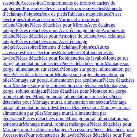
suspendu
Accessoires
Compartiments de tiroirs et casiers de
rangement
Porte-serviettes et crochets porte-serviettes
Éléments
d’éclairage
Poignées
Jeux de pieds
Tableaux magnétiques
Prises
électriques
Autres accessoires
Miroirs et armoires et
toilette
Miroirs
Pièces détachées pour Miroirs
Avec éclairage
intégré
Pièces détachées pour Avec éclairage intégré
Armoires de
toilette
Pièces détachées pour Armoires de toilette
Avec éclairage
intégré
Pièces détachées pour Avec éclairage
intégré
Accessoires
Éléments d’éclairage
Poignées
Autres
accessoires
Prises électriques
Robinetteries
Robinetteries de
lavabo
Pièces détachées pour Robinetteries de lavabo
Montage sur
gorge, alimentation sur secteur
Pièces détachées pour Montage sur
gorge, alimentation sur secteur
Montage sur gorge, alimentation par
piles
Pièces détachées pour Montage sur gorge, alimentation par
piles
Montage sur gorge, alimentation par générateur
Pièces détachées
pour Montage sur gorge, alimentation par générateur
Montage sur
gorge, robinet mitigeur
Pièces détachées pour Montage sur gorge,
robinet mitigeur
Montage mural, alimentation sur secteur
Pièces
détachées pour Montage mural, alimentation sur secteur
Montage
mural, alimentation par piles
Pièces détachées pour Montage mural,
alimentation par piles
Montage mural, alimentation par
générateur
Pièces détachées pour Montage mural, alimentation par
générateur
Montage mural, robinet mélangeur
Pièces détachées pour
Montage mural, robinet mélangeur
Accessoires
Pièces détachées pour
Accessoires
Pour robinetteries de lavabo
Pièces détachées pour Pour