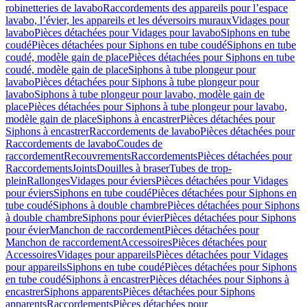
robinetteries de lavabo
Raccordements des appareils pour l’espace
lavabo, l’évier, les appareils et les déversoirs muraux
Vidages pour
lavabo
Pièces détachées pour Vidages pour lavabo
Siphons en tube
coudé
Pièces détachées pour Siphons en tube coudé
Siphons en tube
coudé, modèle gain de place
Pièces détachées pour Siphons en tube
coudé, modèle gain de place
Siphons à tube plongeur pour
lavabo
Pièces détachées pour Siphons à tube plongeur pour
lavabo
Siphons à tube plongeur pour lavabo, modèle gain de
place
Pièces détachées pour Siphons à tube plongeur pour lavabo,
modèle gain de place
Siphons à encastrer
Pièces détachées pour
Siphons à encastrer
Raccordements de lavabo
Pièces détachées pour
Raccordements de lavabo
Coudes de
raccordement
Recouvrements
Raccordements
Pièces détachées pour
Raccordements
Joints
Douilles à braser
Tubes de trop-
plein
Rallonges
Vidages pour éviers
Pièces détachées pour Vidages
pour éviers
Siphons en tube coudé
Pièces détachées pour Siphons en
tube coudé
Siphons à double chambre
Pièces détachées pour Siphons
à double chambre
Siphons pour évier
Pièces détachées pour Siphons
pour évier
Manchon de raccordement
Pièces détachées pour
Manchon de raccordement
Accessoires
Pièces détachées pour
Accessoires
Vidages pour appareils
Pièces détachées pour Vidages
pour appareils
Siphons en tube coudé
Pièces détachées pour Siphons
en tube coudé
Siphons à encastrer
Pièces détachées pour Siphons à
encastrer
Siphons apparents
Pièces détachées pour Siphons
apparents
Raccordements
Pièces détachées pour