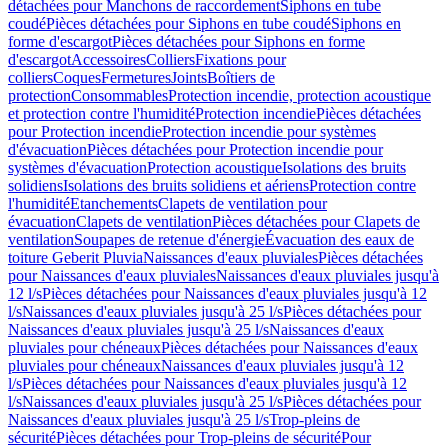
détachées pour Manchons de raccordement
Siphons en tube
coudé
Pièces détachées pour Siphons en tube coudé
Siphons en
forme d'escargot
Pièces détachées pour Siphons en forme
d'escargot
Accessoires
Colliers
Fixations pour
colliers
Coques
Fermetures
Joints
Boîtiers de
protection
Consommables
Protection incendie, protection acoustique
et protection contre l'humidité
Protection incendie
Pièces détachées
pour Protection incendie
Protection incendie pour systèmes
d'évacuation
Pièces détachées pour Protection incendie pour
systèmes d'évacuation
Protection acoustique
Isolations des bruits
solidiens
Isolations des bruits solidiens et aériens
Protection contre
l'humidité
Etanchements
Clapets de ventilation pour
évacuation
Clapets de ventilation
Pièces détachées pour Clapets de
ventilation
Soupapes de retenue d'énergie
Évacuation des eaux de
toiture Geberit Pluvia
Naissances d'eaux pluviales
Pièces détachées
pour Naissances d'eaux pluviales
Naissances d'eaux pluviales jusqu'à
12 l/s
Pièces détachées pour Naissances d'eaux pluviales jusqu'à 12
l/s
Naissances d'eaux pluviales jusqu'à 25 l/s
Pièces détachées pour
Naissances d'eaux pluviales jusqu'à 25 l/s
Naissances d'eaux
pluviales pour chéneaux
Pièces détachées pour Naissances d'eaux
pluviales pour chéneaux
Naissances d'eaux pluviales jusqu'à 12
l/s
Pièces détachées pour Naissances d'eaux pluviales jusqu'à 12
l/s
Naissances d'eaux pluviales jusqu'à 25 l/s
Pièces détachées pour
Naissances d'eaux pluviales jusqu'à 25 l/s
Trop-pleins de
sécurité
Pièces détachées pour Trop-pleins de sécurité
Pour