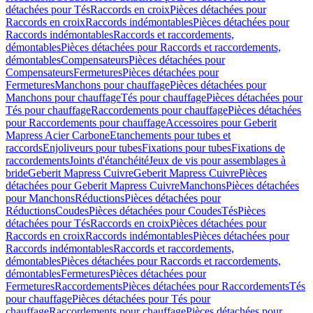
détachées pour Tés
Raccords en croix
Pièces détachées pour
Raccords en croix
Raccords indémontables
Pièces détachées pour
Raccords indémontables
Raccords et raccordements,
démontables
Pièces détachées pour Raccords et raccordements,
démontables
Compensateurs
Pièces détachées pour
Compensateurs
Fermetures
Pièces détachées pour
Fermetures
Manchons pour chauffage
Pièces détachées pour
Manchons pour chauffage
Tés pour chauffage
Pièces détachées pour
Tés pour chauffage
Raccordements pour chauffage
Pièces détachées
pour Raccordements pour chauffage
Accessoires pour Geberit
Mapress Acier Carbone
Etanchements pour tubes et
raccords
Enjoliveurs pour tubes
Fixations pour tubes
Fixations de
raccordements
Joints d'étanchéité
Jeux de vis pour assemblages à
bride
Geberit Mapress Cuivre
Geberit Mapress Cuivre
Pièces
détachées pour Geberit Mapress Cuivre
Manchons
Pièces détachées
pour Manchons
Réductions
Pièces détachées pour
Réductions
Coudes
Pièces détachées pour Coudes
Tés
Pièces
détachées pour Tés
Raccords en croix
Pièces détachées pour
Raccords en croix
Raccords indémontables
Pièces détachées pour
Raccords indémontables
Raccords et raccordements,
démontables
Pièces détachées pour Raccords et raccordements,
démontables
Fermetures
Pièces détachées pour
Fermetures
Raccordements
Pièces détachées pour Raccordements
Tés
pour chauffage
Pièces détachées pour Tés pour
chauffage
Raccordements pour chauffage
Pièces détachées pour