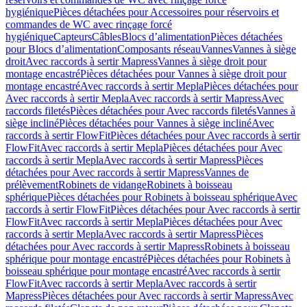
hygiénique
Pièces détachées pour Accessoires pour réservoirs et
commandes de WC avec rinçage forcé
hygiénique
Capteurs
Câbles
Blocs d’alimentation
Pièces détachées
pour Blocs d’alimentation
Composants réseau
Vannes
Vannes à siège
droit
Avec raccords à sertir Mapress
Vannes à siège droit pour
montage encastré
Pièces détachées pour Vannes à siège droit pour
montage encastré
Avec raccords à sertir Mepla
Pièces détachées pour
Avec raccords à sertir Mepla
Avec raccords à sertir Mapress
Avec
raccords filetés
Pièces détachées pour Avec raccords filetés
Vannes à
siège incliné
Pièces détachées pour Vannes à siège incliné
Avec
raccords à sertir FlowFit
Pièces détachées pour Avec raccords à sertir
FlowFit
Avec raccords à sertir Mepla
Pièces détachées pour Avec
raccords à sertir Mepla
Avec raccords à sertir Mapress
Pièces
détachées pour Avec raccords à sertir Mapress
Vannes de
prélèvement
Robinets de vidange
Robinets à boisseau
sphérique
Pièces détachées pour Robinets à boisseau sphérique
Avec
raccords à sertir FlowFit
Pièces détachées pour Avec raccords à sertir
FlowFit
Avec raccords à sertir Mepla
Pièces détachées pour Avec
raccords à sertir Mepla
Avec raccords à sertir Mapress
Pièces
détachées pour Avec raccords à sertir Mapress
Robinets à boisseau
sphérique pour montage encastré
Pièces détachées pour Robinets à
boisseau sphérique pour montage encastré
Avec raccords à sertir
FlowFit
Avec raccords à sertir Mepla
Avec raccords à sertir
Mapress
Pièces détachées pour Avec raccords à sertir Mapress
Avec