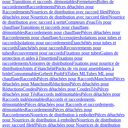
pour Transitions et raccords, démontables
Fermetures
Boîtes de
raccordement
Raccordements
Pièces détachées pour
Raccordements
Nourrices de distribution avec raccord fileté
Pièces
détachées pour Nourrices de distribution avec raccord fileté
Nourrice
de distribution avec raccord à sertir
Compteurs d'eau
Tés pour
chauffage
Transitions et raccords pour chauffage,
démontables
Raccordements pour chauffage
Pièces détachées pour
Raccordements pour chauffage
Accessoires
Isolations pour tubes et
raccords
Isolations pour raccordements
Étanchéités pour tubes et
raccords
Étanchéités pour raccords
Recouvrements pour
tubes
Recouvrement pour raccords
Fixations pour tubes
Gaines de
protection et aides à l'insertion
Fixations pour
raccordements
Armoires de distribution
Fixations pour nourrice de
distribution
Joints d’étanchéité
Packs de vis pour assemblages à
bride
Consommables
Geberit PushFit
Tubes ML
Tubes ML pour
chauffage
Raccords
Pièces détachées pour Raccords
Manchons
Pièces
détachées pour Manchons
Réductions
Pièces détachées pour
Réductions
Coudes
Pièces détachées pour Coudes
Tés
Pièces
détachées pour Tés
Raccords indémontables
Pièces détachées pour
Raccords indémontables
Raccords et raccordements,
démontables
Pièces détachées pour Raccords et raccordements,
démontables
Raccordements
Pièces détachées pour
Raccordements
Nourrices de distribution à emboîter
Pièces détachées
pour Nourrices de distribution à emboîter
Nourrices de distribution
avec raccord fileté
Pièces détachées pour Nourrices de distribution