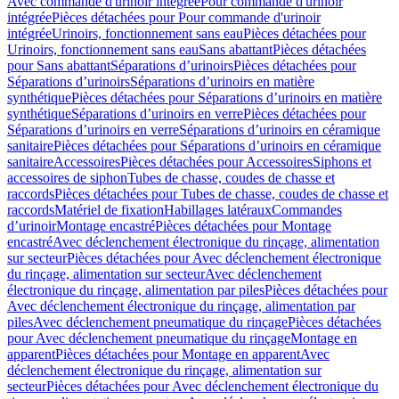
Avec commande d'urinoir intégrée
Pour commande d'urinoir
intégrée
Pièces détachées pour Pour commande d'urinoir
intégrée
Urinoirs, fonctionnement sans eau
Pièces détachées pour
Urinoirs, fonctionnement sans eau
Sans abattant
Pièces détachées
pour Sans abattant
Séparations d’urinoirs
Pièces détachées pour
Séparations d’urinoirs
Séparations d’urinoirs en matière
synthétique
Pièces détachées pour Séparations d’urinoirs en matière
synthétique
Séparations d’urinoirs en verre
Pièces détachées pour
Séparations d’urinoirs en verre
Séparations d’urinoirs en céramique
sanitaire
Pièces détachées pour Séparations d’urinoirs en céramique
sanitaire
Accessoires
Pièces détachées pour Accessoires
Siphons et
accessoires de siphon
Tubes de chasse, coudes de chasse et
raccords
Pièces détachées pour Tubes de chasse, coudes de chasse et
raccords
Matériel de fixation
Habillages latéraux
Commandes
dʼurinoir
Montage encastré
Pièces détachées pour Montage
encastré
Avec déclenchement électronique du rinçage, alimentation
sur secteur
Pièces détachées pour Avec déclenchement électronique
du rinçage, alimentation sur secteur
Avec déclenchement
électronique du rinçage, alimentation par piles
Pièces détachées pour
Avec déclenchement électronique du rinçage, alimentation par
piles
Avec déclenchement pneumatique du rinçage
Pièces détachées
pour Avec déclenchement pneumatique du rinçage
Montage en
apparent
Pièces détachées pour Montage en apparent
Avec
déclenchement électronique du rinçage, alimentation sur
secteur
Pièces détachées pour Avec déclenchement électronique du