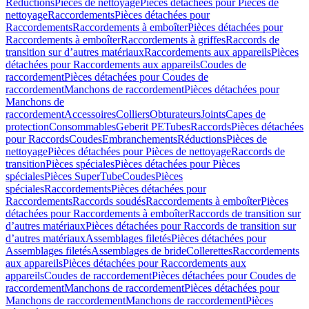
Réductions
Pièces de nettoyage
Pièces détachées pour Pièces de
nettoyage
Raccordements
Pièces détachées pour
Raccordements
Raccordements à emboîter
Pièces détachées pour
Raccordements à emboîter
Raccordements à griffes
Raccords de
transition sur d’autres matériaux
Raccordements aux appareils
Pièces
détachées pour Raccordements aux appareils
Coudes de
raccordement
Pièces détachées pour Coudes de
raccordement
Manchons de raccordement
Pièces détachées pour
Manchons de
raccordement
Accessoires
Colliers
Obturateurs
Joints
Capes de
protection
Consommables
Geberit PE
Tubes
Raccords
Pièces détachées
pour Raccords
Coudes
Embranchements
Réductions
Pièces de
nettoyage
Pièces détachées pour Pièces de nettoyage
Raccords de
transition
Pièces spéciales
Pièces détachées pour Pièces
spéciales
Pièces SuperTube
Coudes
Pièces
spéciales
Raccordements
Pièces détachées pour
Raccordements
Raccords soudés
Raccordements à emboîter
Pièces
détachées pour Raccordements à emboîter
Raccords de transition sur
d’autres matériaux
Pièces détachées pour Raccords de transition sur
d’autres matériaux
Assemblages filetés
Pièces détachées pour
Assemblages filetés
Assemblages de bride
Collerettes
Raccordements
aux appareils
Pièces détachées pour Raccordements aux
appareils
Coudes de raccordement
Pièces détachées pour Coudes de
raccordement
Manchons de raccordement
Pièces détachées pour
Manchons de raccordement
Manchons de raccordement
Pièces