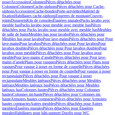
poser
Accessoires
Colonnes
Pièces détachées pour
Colonnes
Colonnes
Cache-siphons
Pièces détachées pour Cache-
siphons
Accessoires
Cache-bondes
Porte-serviettes
Matériel de
fixation
Habillages cache-siphons
Equerres de montage
Couvre-
joints
Dosserets
Kits de consoles
Étagères murales
Packs lavabo avec
meuble bas
Packs lavabo pour meuble avec meuble bas
Pièces
détachées pour Packs lavabo pour meuble avec meuble bas
Meubles
de salle de bains
Meubles bas pour lavabo
Pièces détachées pour
Meubles bas pour lavabo
Pour lave-mains
Pièces détachées pour Pour
lave-mains
Pour lavabos
Pièces détachées pour Pour lavabos
Pour
lavabos doubles
Pièces détachées pour Pour lavabos doubles
Pour
lavabos pour meuble
Pièces détachées pour Pour lavabos pour
meuble
Pour lave-mains d’angle
Pièces détachées pour Pour lave-
mains d’angle
Plans pour vasques
Pièces détachées pour Plans pour
vasques
Pour vasque à poser en forme de coupelle
Pièces détachées
pour Pour vasque à poser en forme de coupelle
Pour vasque à poser
rectangulaire
Pièces détachées pour Pour vasque à poser
rectangulaire
Meubles latéraux
Pièces détachées pour Meubles
latéraux
Meubles latéraux bas
Pièces détachées pour Meubles
latéraux bas
Colonnes hautes
Pièces détachées pour Colonnes
hautes
Colonnes mi-haute
Pièces détachées pour Colonnes mi-
haute
Armoires hautes compactes
Pièces détachées pour Armoires
hautes compactes
Autres meubles
Pièces détachées pour Autres
meubles
Étagères murales
Pièces détachées pour Étagères
murales
Habillages pour bâti-support Duofix pour WC