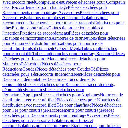
avec raccord fileté
Compteurs d'eau
Pièces détachées pour Compteurs
d'eau
Raccordements pour chauffage
Pièces détachées pour
Raccordements pour chauffage
Accessoires
Pièces détachées pour
Accessoires
Isolations pour tubes et raccords
Isolations pour
raccordements
Etanchements pour tubes et raccords
Enjoliveurs pour
tubes
Fixations pour tubes
Gaines de protection et aides à
l'insertion
Fixations de raccordements
Pièces détachées pour
Fixations de raccordements
Armoires de distribution
Pièces détachées
pour Armoires de distribution
Fixations pour nourrice de
distribution
Joints d'étanchéité
Geberit Mepla
Tubes multicouches
pour eau potable
Tubes multicouches pour chauffage
Raccords
Pièces
détachées pour Raccords
Manchons
Pièces détachées pour
Manchons
Réductions
Pièces détachées pour
Réductions
Coudes
Pièces détachées pour Coudes
Tés
Pièces
détachées pour Tés
Raccords indémontables
Pièces détachées pour
Raccords indémontables
Raccords et raccordements,
démontables
Pièces détachées pour Raccords et raccordements,
démontables
Fermetures
Pièces détachées pour
Fermetures
Appliques
Pièces détachées pour Appliques
Nourrices de
distribution avec raccord fileté
Pièces détachées pour Nourrices de
distribution avec raccord fileté
Tés pour chauffage
Pièces détachées
pour Tés pour chauffage
Raccordements pour chauffage
Pièces
détachées pour Raccordements pour chauffage
Accessoires
Pièces
détachées pour Accessoires
Isolations pour tubes et
raccords
Isolations pour raccordements
Etanchements pour tubes et