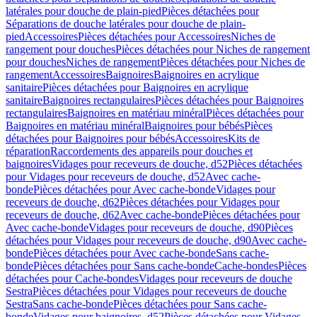
latérales pour douche de plain-pied
Pièces détachées pour
Séparations de douche latérales pour douche de plain-
pied
Accessoires
Pièces détachées pour Accessoires
Niches de
rangement pour douches
Pièces détachées pour Niches de rangement
pour douches
Niches de rangement
Pièces détachées pour Niches de
rangement
Accessoires
Baignoires
Baignoires en acrylique
sanitaire
Pièces détachées pour Baignoires en acrylique
sanitaire
Baignoires rectangulaires
Pièces détachées pour Baignoires
rectangulaires
Baignoires en matériau minéral
Pièces détachées pour
Baignoires en matériau minéral
Baignoires pour bébés
Pièces
détachées pour Baignoires pour bébés
Accessoires
Kits de
réparation
Raccordements des appareils pour douches et
baignoires
Vidages pour receveurs de douche, d52
Pièces détachées
pour Vidages pour receveurs de douche, d52
Avec cache-
bonde
Pièces détachées pour Avec cache-bonde
Vidages pour
receveurs de douche, d62
Pièces détachées pour Vidages pour
receveurs de douche, d62
Avec cache-bonde
Pièces détachées pour
Avec cache-bonde
Vidages pour receveurs de douche, d90
Pièces
détachées pour Vidages pour receveurs de douche, d90
Avec cache-
bonde
Pièces détachées pour Avec cache-bonde
Sans cache-
bonde
Pièces détachées pour Sans cache-bonde
Cache-bondes
Pièces
détachées pour Cache-bondes
Vidages pour receveurs de douche
Sestra
Pièces détachées pour Vidages pour receveurs de douche
Sestra
Sans cache-bonde
Pièces détachées pour Sans cache-
bonde
Vidages pour baignoires, d52
Pièces détachées pour Vidages