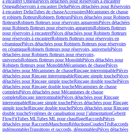
à encastrer Omega
Pièces détachées pour Réservoirs à encastrer
Omega
Réservoirs à encastrer Delta
Pièces détachées pour Réservoirs
à encastrer Delta
Tubes de chasse
Accessoires
Mécanismes de chasse
et robinets flotteurs
Robinets flotteurs
Pièces détachées pour Robinets
flotteurs
Robinets flotteurs pour réservoirs apparents
Pièces détachées
pour Robinets flotteurs pour réservoirs apparents
Robinets flotteurs
pour réservoirs à encastrer
Pièces détachées pour Robinets flotteurs
pour réservoirs à encastrer
Robinets flotteurs pour réservoirs en
céramique
Pièces détachées pour Robinets flotteurs pour réservoirs
en céramique
Robinets flotteurs pour réservoirs, universels
Pièces
détachées pour Robinets flotteurs pour réservoirs,
universels
Robinets flotteurs pour Monolith
Pièces détachées pour
Robinets flotteurs pour Monolith
Mécanismes de chasse
Pièces
détachées pour Mécanismes de chasse
Rinçage interrompable
Pièces
détachées pour Rinçage interrompable
Rinçage simple touche
Pièces
détachées pour Rinçage simple touche
Rinçage double touche
Pièces
détachées pour Rinçage double touche
Mécanismes de chasse
complets
Pièces détachées pour Mécanismes de chasse
complets
Rinçage interrompable
Pièces détachées pour Rinçage
interrompable
Rinçage simple touche
Pièces détachées pour Rinçage
simple touche
Rinçage double touche
Pièces détachées pour Rinçage
double touche
Systèmes de canalisation pour l’alimentation
Geberit
FlowFit
Tubes ML
Tubes ML pour chauffage
Raccords
Pièces
détachées pour Raccords
Manchons
Réductions
Coudes
Tés
Raccords
indémontables
Transitions et raccords, démontables
Pièces détachées