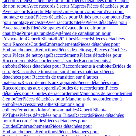
raccords filetés
Clapets de non retour
Pièces détachées pour Clapets
de non retour
Avec raccords à sertir Mapress
Pièces détachées pour
Avec raccords à sertir Mapress
Unités pour compteur d'eau pour
montage encastré
Pièces détachées pour Unités pour compteur d'eau
pour montage encastré
Avec raccords filetés
Pièces détachées pour
Avec raccords filetés
Soupapes d'évacuation d'air pour
chauffage
Purgeurs rapides
Systèmes de canalisation pour
l’évacuation
Geberit Silent-db20
Tubes
Raccords
Pièces détachées
pour Raccords
Coudes
Embranchements
Pièces détachées pour
Embranchements
Réductions
Pièces de nettoyage
Pièces détachées
pour Pièces de nettoyage
Raccordements
Pièces détachées pour
Raccordements
Raccordements à souder
Raccordements à
emboîter
Pièces détachées pour Raccordements à emboîter
Brides de
serrage
Raccords de transition sur d’autres matériaux
Pièces
détachées pour Raccords de transition sur d’autres
matériaux
Raccordements aux appareils
Pièces détachées pour
Raccordements aux appareils
Coudes de raccordement
Pièces
détachées pour Coudes de raccordement
Manchons de raccordement
à emboîter
Pièces détachées pour Manchons de raccordement à
emboîter
Accessoires
Colliers
Fixations pour
colliers
Fermetures
Joints
Consommables
Geberit Silent-
PP
Tubes
Pièces détachées pour Tubes
Raccords
Pièces détachées
pour Raccords
Coudes
Pièces détachées pour
Coudes
Embranchements
Pièces détachées pour
Embranchements
Réductions
Pièces détachées pour