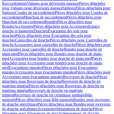
Raccordements
Vidages pour déversoirs muraux
Pièces détachées
pour Vidages pour déversoirs muraux
Siphons
Pièces détachées pour
Siphons
Coudes de raccordement
Pièces détachées pour Coudes de
raccordement
Manchon de raccordement
Pièces détachées pour
Manchon de raccordement
Bondes
Pièces détachées pour
Bondes
Accessoires
Pièces détachées pour Accessoires
Espace
douche et baignoire
Douches
Évacuation des sols pour
douches
Pièces détachées pour Évacuation des sols pour
douches
Canivelles de douche
Pièces détachées pour Canivelles de
douche
Accessoires pour canivelles de douche
Pièces détachées pour
Accessoires pour canivelles de douche
Bondes pour douche de
plain-pied
Pièces détachées pour Bondes pour douche de plain-
pied
Accessoires pour bondes pour douche de plain-pied
Pièces
détachées pour Accessoires pour bondes pour douche de plain-
pied
Evacuations murales
Pièces détachées pour Evacuations
murales
Accessoires pour évacuations murales
Pièces détachées pour
Accessoires pour évacuations murales
Receveurs de douche
Pièces
détachées pour Receveurs de douche
Receveurs de douche en
matériau minéral
Pièces détachées pour Receveurs de douche en
matériau minéral
Receveurs de douche en matériau
minéral
Receveurs de douche en céramique sanitaire
Bâti-
supports
Pièces détachées pour Bâti-supports
Bondes pour receveurs
de douche spécifiques
Pièces détachées pour Bondes pour receveurs
de douche spécifiques
Accessoires
Séparations de douche
Pièces
détachées pour Séparations de douche
Séparations de douche