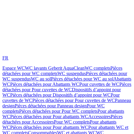
FR
Espace WC
WC lavants Geberit AquaClean
WC complets
Pièces
détachées pour WC complets
WC suspendus
Pièces détachées pour
WC suspendus
WC au sol
Pièces détachées pour WC au sol
Abattants
WC
Pièces détachées pour Abattants WC
Pour cuvettes de WC
Pièces
détachées pour Pour cuvettes de WC
Dispositifs d’appoint pour
WC
Pièces détachées pour Dispositifs d’appoint pour WC
Pour
cuvettes de WC
Pièces détachées pour Pour cuvettes de WC
Panneau
design
Pièces détachées pour Panneau design
Pour WC
complets
Pièces détachées pour Pour WC complets
Pour abattants
WC
Pièces détachées pour Pour abattants WC
Accessoires
Pièces
détachées pour Accessoires
Pour WC complets
Pour abattants
WC
Pièces détachées pour Pour abattants WC
Pour abattants WC et
WC complets
Consommables
WC et abattants WC
WC