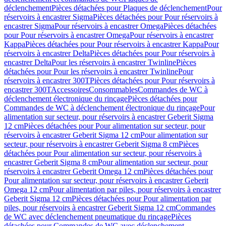
déclenchement
Pièces détachées pour Plaques de déclenchement
Pour
réservoirs à encastrer Sigma
Pièces détachées pour Pour réservoirs à
encastrer Sigma
Pour réservoirs à encastrer Omega
Pièces détachées
pour Pour réservoirs à encastrer Omega
Pour réservoirs à encastrer
Kappa
Pièces détachées pour Pour réservoirs à encastrer Kappa
Pour
réservoirs à encastrer Delta
Pièces détachées pour Pour réservoirs à
encastrer Delta
Pour les réservoirs à encastrer Twinline
Pièces
détachées pour Pour les réservoirs à encastrer Twinline
Pour
réservoirs à encastrer 300T
Pièces détachées pour Pour réservoirs à
encastrer 300T
Accessoires
Consommables
Commandes de WC à
déclenchement électronique du rinçage
Pièces détachées pour
Commandes de WC à déclenchement électronique du rinçage
Pour
alimentation sur secteur, pour réservoirs à encastrer Geberit Sigma
12 cm
Pièces détachées pour Pour alimentation sur secteur, pour
réservoirs à encastrer Geberit Sigma 12 cm
Pour alimentation sur
secteur, pour réservoirs à encastrer Geberit Sigma 8 cm
Pièces
détachées pour Pour alimentation sur secteur, pour réservoirs à
encastrer Geberit Sigma 8 cm
Pour alimentation sur secteur, pour
réservoirs à encastrer Geberit Omega 12 cm
Pièces détachées pour
Pour alimentation sur secteur, pour réservoirs à encastrer Geberit
Omega 12 cm
Pour alimentation par piles, pour réservoirs à encastrer
Geberit Sigma 12 cm
Pièces détachées pour Pour alimentation par
piles, pour réservoirs à encastrer Geberit Sigma 12 cm
Commandes
de WC avec déclenchement pneumatique du rinçage
Pièces
détachées pour Commandes de WC avec déclenchement