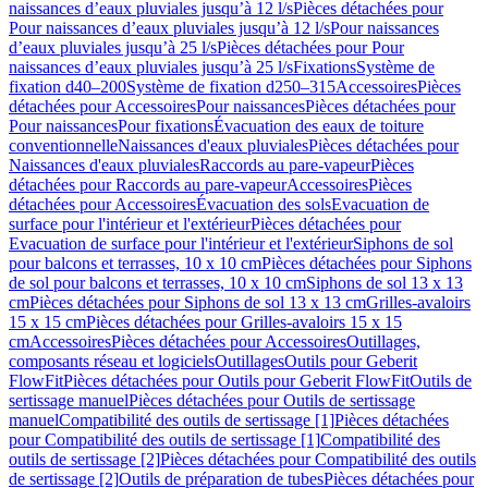
naissances d’eaux pluviales jusqu’à 12 l/s
Pièces détachées pour
Pour naissances d’eaux pluviales jusqu’à 12 l/s
Pour naissances
d’eaux pluviales jusqu’à 25 l/s
Pièces détachées pour Pour
naissances d’eaux pluviales jusqu’à 25 l/s
Fixations
Système de
fixation d40–200
Système de fixation d250–315
Accessoires
Pièces
détachées pour Accessoires
Pour naissances
Pièces détachées pour
Pour naissances
Pour fixations
Évacuation des eaux de toiture
conventionnelle
Naissances d'eaux pluviales
Pièces détachées pour
Naissances d'eaux pluviales
Raccords au pare-vapeur
Pièces
détachées pour Raccords au pare-vapeur
Accessoires
Pièces
détachées pour Accessoires
Évacuation des sols
Evacuation de
surface pour l'intérieur et l'extérieur
Pièces détachées pour
Evacuation de surface pour l'intérieur et l'extérieur
Siphons de sol
pour balcons et terrasses, 10 x 10 cm
Pièces détachées pour Siphons
de sol pour balcons et terrasses, 10 x 10 cm
Siphons de sol 13 x 13
cm
Pièces détachées pour Siphons de sol 13 x 13 cm
Grilles-avaloirs
15 x 15 cm
Pièces détachées pour Grilles-avaloirs 15 x 15
cm
Accessoires
Pièces détachées pour Accessoires
Outillages,
composants réseau et logiciels
Outillages
Outils pour Geberit
FlowFit
Pièces détachées pour Outils pour Geberit FlowFit
Outils de
sertissage manuel
Pièces détachées pour Outils de sertissage
manuel
Compatibilité des outils de sertissage [1]
Pièces détachées
pour Compatibilité des outils de sertissage [1]
Compatibilité des
outils de sertissage [2]
Pièces détachées pour Compatibilité des outils
de sertissage [2]
Outils de préparation de tubes
Pièces détachées pour