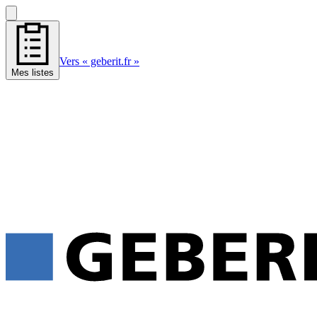
Vers « geberit.fr »
Mes listes