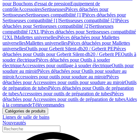
pour Bouchons d'essai de pression
Equipement de
contrôle
Accessoires
Sertisseuses
Pièces détachées pour
Sertisseuses
Sertisseuses compatibilité [1]
Pièces détachées pour
Sertisseuses compatibilité [1]
Sertisseuses compatibilité [2]
Pièces
détachées pour Sertisseuses compatibilité [2]
Sertisseuses
compatibilité [2XL]
Pièces détachées pour Sertisseuses compatibilité
[2XL]
Mallettes universelles
Pièces détachées pour Mallettes
universelles
Mallettes universelles
Pièces détachées pour Mallettes
universelles
Outils pour Geberit Silent-db20 / Geberit PE
Pièces
détachées pour Outils pour Geberit Silent-db20 / Geberit PE
Outils à
souder électrique
Pièces détachées pour Outils à souder
électrique
Accessoires pour outillage à souder électrique
Outils pour
soudure au miroir
Pièces détachées pour Outils pour soudure au
miroir
Accessoires pour outils pour soudure au miroir
Pièces
détachées pour Accessoires pour outils pour soudure au miroir
Outils
de préparation de tubes
Pièces détachées pour Outils de préparation
de tubes
Accessoires pour outils de préparation de tubes
Pièces
détachées pour Accessoires pour outils de préparation de tubes
Aides
à la commande
Télécommandes
Catégories de produits
Lignes de salle de bains
Nouveautés