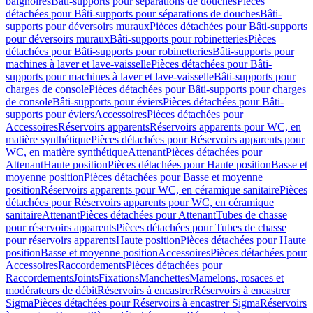
baignoires
Bâti-supports pour séparations de douches
Pièces
détachées pour Bâti-supports pour séparations de douches
Bâti-
supports pour déversoirs muraux
Pièces détachées pour Bâti-supports
pour déversoirs muraux
Bâti-supports pour robinetteries
Pièces
détachées pour Bâti-supports pour robinetteries
Bâti-supports pour
machines à laver et lave-vaisselle
Pièces détachées pour Bâti-
supports pour machines à laver et lave-vaisselle
Bâti-supports pour
charges de console
Pièces détachées pour Bâti-supports pour charges
de console
Bâti-supports pour éviers
Pièces détachées pour Bâti-
supports pour éviers
Accessoires
Pièces détachées pour
Accessoires
Réservoirs apparents
Réservoirs apparents pour WC, en
matière synthétique
Pièces détachées pour Réservoirs apparents pour
WC, en matière synthétique
Attenant
Pièces détachées pour
Attenant
Haute position
Pièces détachées pour Haute position
Basse et
moyenne position
Pièces détachées pour Basse et moyenne
position
Réservoirs apparents pour WC, en céramique sanitaire
Pièces
détachées pour Réservoirs apparents pour WC, en céramique
sanitaire
Attenant
Pièces détachées pour Attenant
Tubes de chasse
pour réservoirs apparents
Pièces détachées pour Tubes de chasse
pour réservoirs apparents
Haute position
Pièces détachées pour Haute
position
Basse et moyenne position
Accessoires
Pièces détachées pour
Accessoires
Raccordements
Pièces détachées pour
Raccordements
Joints
Fixations
Manchettes
Mamelons, rosaces et
modérateurs de débit
Réservoirs à encastrer
Réservoirs à encastrer
Sigma
Pièces détachées pour Réservoirs à encastrer Sigma
Réservoirs