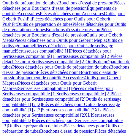
Outils de préparation de tubes
Bouchons d’essai de pression
Pièces
détachées pour Bouchons d’essai de pression
Équipements de
contrôle
Accessoires
Pièces détachées pour Accessoires
Outils pour
Geberit PushFit
Pièces détachées pour Outils pour Geberit
PushFit
Outils de préparation de tubes
Pièces détachées pour Outils
de préparation de tubes
Bouchons d'essai de pression
Pièces
détachées pour Bouchons d'essai de pression
Outils pour Geberit
Mepla
Pièces détachées pour Outils pour Geberit Mepla
Outils de
sertissage manuel
Pièces détachées pour Outils de sertissage
manuel
Sertisseuses compatibilité [1]
Pièces détachées pour
Sertisseuses compatibilité [1]
Sertisseuses compatibilité [2]
Pièces
détachées pour Sertisseuses compatibilité [2]
Outils de préparation de
tubes
Pièces détachées pour Outils de préparation de tubes
Bouchons
d'essai de pression
Pièces détachées pour Bouchons d'essai de
pression
Équipement de contrôle
Accessoires
Outils pour Geberit
Mapress
Pièces détachées pour Outils pour Geberit
Mapress
Sertisseuses compatibilité [1]
Pièces détachées pour
Sertisseuses compatibilité [1]
Sertisseuses compatibilité [2]
Pièces
détachées pour Sertisseuses compatibilité [2]
Outils de sertissage
compatibilité [1] / [2]
Pièces détachées pour Outils de sertissage
compatibilité [1] / [2]
Sertisseuses compatibilité [2XL]
Pièces
détachées pour Sertisseuses compatibilité [2XL]
Sertisseuses
compatibilité [3]
Pièces détachées pour Sertisseuses compatibilité
[3]
Outils de préparation de tubes
Pièces détachées pour Outils de
préparation de tubes
Bouchons d'essai de pression
Pièces détachées