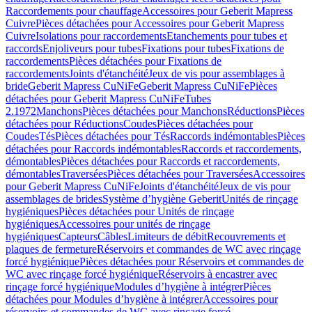
Raccordements pour chauffage
Accessoires pour Geberit Mapress
Cuivre
Pièces détachées pour Accessoires pour Geberit Mapress
Cuivre
Isolations pour raccordements
Etanchements pour tubes et
raccords
Enjoliveurs pour tubes
Fixations pour tubes
Fixations de
raccordements
Pièces détachées pour Fixations de
raccordements
Joints d'étanchéité
Jeux de vis pour assemblages à
bride
Geberit Mapress CuNiFe
Geberit Mapress CuNiFe
Pièces
détachées pour Geberit Mapress CuNiFe
Tubes
2.1972
Manchons
Pièces détachées pour Manchons
Réductions
Pièces
détachées pour Réductions
Coudes
Pièces détachées pour
Coudes
Tés
Pièces détachées pour Tés
Raccords indémontables
Pièces
détachées pour Raccords indémontables
Raccords et raccordements,
démontables
Pièces détachées pour Raccords et raccordements,
démontables
Traversées
Pièces détachées pour Traversées
Accessoires
pour Geberit Mapress CuNiFe
Joints d'étanchéité
Jeux de vis pour
assemblages de brides
Système d’hygiène Geberit
Unités de rinçage
hygiéniques
Pièces détachées pour Unités de rinçage
hygiéniques
Accessoires pour unités de rinçage
hygiéniques
Capteurs
Câbles
Limiteurs de débit
Recouvrements et
plaques de fermeture
Réservoirs et commandes de WC avec rinçage
forcé hygiénique
Pièces détachées pour Réservoirs et commandes de
WC avec rinçage forcé hygiénique
Réservoirs à encastrer avec
rinçage forcé hygiénique
Modules d’hygiène à intégrer
Pièces
détachées pour Modules d’hygiène à intégrer
Accessoires pour
réservoirs et commandes de WC avec rinçage forcé