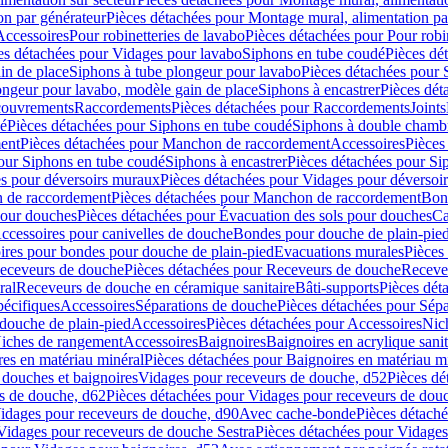
on par générateur
Pièces détachées pour Montage mural, alimentation pa
Accessoires
Pour robinetteries de lavabo
Pièces détachées pour Pour robi
es détachées pour Vidages pour lavabo
Siphons en tube coudé
Pièces dé
in de place
Siphons à tube plongeur pour lavabo
Pièces détachées pour 
ongeur pour lavabo, modèle gain de place
Siphons à encastrer
Pièces dét
ouvrements
Raccordements
Pièces détachées pour Raccordements
Joints
dé
Pièces détachées pour Siphons en tube coudé
Siphons à double chamb
ent
Pièces détachées pour Manchon de raccordement
Accessoires
Pièces
our Siphons en tube coudé
Siphons à encastrer
Pièces détachées pour Sip
s pour déversoirs muraux
Pièces détachées pour Vidages pour déversoi
 de raccordement
Pièces détachées pour Manchon de raccordement
Bon
pour douches
Pièces détachées pour Évacuation des sols pour douches
Ca
ccessoires pour canivelles de douche
Bondes pour douche de plain-pie
ires pour bondes pour douche de plain-pied
Evacuations murales
Pièces
eceveurs de douche
Pièces détachées pour Receveurs de douche
Receve
ral
Receveurs de douche en céramique sanitaire
Bâti-supports
Pièces dét
pécifiques
Accessoires
Séparations de douche
Pièces détachées pour Sép
 douche de plain-pied
Accessoires
Pièces détachées pour Accessoires
Nic
Niches de rangement
Accessoires
Baignoires
Baignoires en acrylique sanit
res en matériau minéral
Pièces détachées pour Baignoires en matériau m
douches et baignoires
Vidages pour receveurs de douche, d52
Pièces dé
s de douche, d62
Pièces détachées pour Vidages pour receveurs de dou
Vidages pour receveurs de douche, d90
Avec cache-bonde
Pièces détach
Vidages pour receveurs de douche Sestra
Pièces détachées pour Vidages