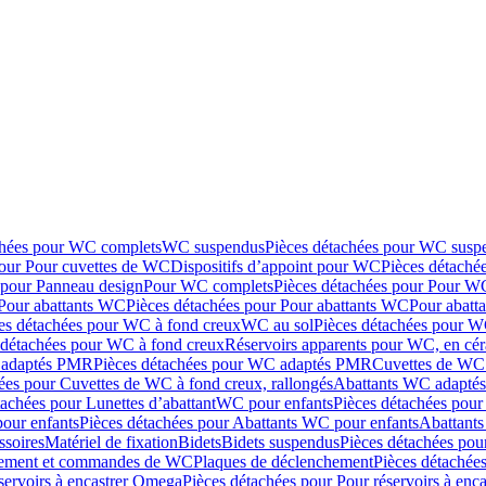
chées pour WC complets
WC suspendus
Pièces détachées pour WC susp
pour Pour cuvettes de WC
Dispositifs d’appoint pour WC
Pièces détaché
 pour Panneau design
Pour WC complets
Pièces détachées pour Pour W
Pour abattants WC
Pièces détachées pour Pour abattants WC
Pour abatt
es détachées pour WC à fond creux
WC au sol
Pièces détachées pour W
 détachées pour WC à fond creux
Réservoirs apparents pour WC, en cér
adaptés PMR
Pièces détachées pour WC adaptés PMR
Cuvettes de WC 
ées pour Cuvettes de WC à fond creux, rallongés
Abattants WC adapt
tachées pour Lunettes d’abattant
WC pour enfants
Pièces détachées pou
our enfants
Pièces détachées pour Abattants WC pour enfants
Abattant
ssoires
Matériel de fixation
Bidets
Bidets suspendus
Pièces détachées pou
hement et commandes de WC
Plaques de déclenchement
Pièces détachée
servoirs à encastrer Omega
Pièces détachées pour Pour réservoirs à enc