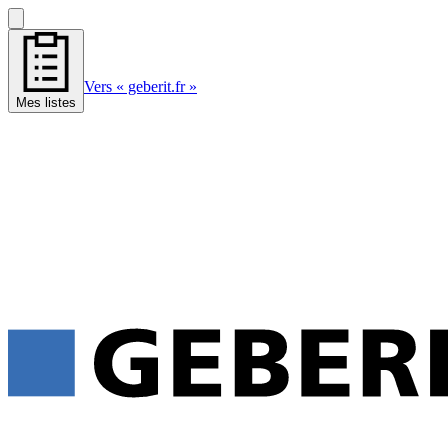
Vers « geberit.fr »
Mes listes