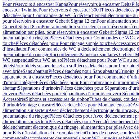
Pour réservoirs à encastrer Kappa
Pour réservoirs à encastrer Delta
Piè
encastrer Twinline
Pour réservoirs à encastrer 300T
Pièces détachées p
détachées pour Commandes de WC à déclenchement électronique du 
pour réservoirs à encastrer Geberit Sigma 12 cm
Pour alimentation sur
Geberit Sigma 8 cm
Pour alimentation sur secteur, pour réservoirs à 
alimentation par piles, pour réservoirs à encastrer Geberit Sigma 12 c
pneumatique du rinçage
Pièces détachées pour Commandes de WC ave
touche
Pièces détachées pour Pour rinçage simple touche
Accessoires
d’installation
Pour commandes de WC à déclenchement électronique d
pneumatique du rinçage
Raccordements
Panneaux sanitaires Geberit M
WC suspendus
Pour WC au sol
Pièces détachées pour Pour WC au sol
bidets
Pour bidets suspendus et au sol
Pièces détachées pour Pour bidet
avec bride
Sans abattant
Pièces détachées pour Sans abattant
Urinoirs, 
apparente ou à encastrer
Pièces détachées pour Pour commande d’urino
d'urinoir intégrée
Pièces détachées pour Pour commande d'urinoir inté
abattant
Séparations d’urinoirs
Pièces détachées pour Séparations d’uri
en verre
Pièces détachées pour Séparations d’urinoirs en verre
Séparati
Accessoires
Siphons et accessoires de siphon
Tubes de chasse, coudes 
dʼurinoir
Montage encastré
Pièces détachées pour Montage encastré
Ave
alimentation sur secteur
Avec déclenchement électronique du rinçage, a
pneumatique du rinçage
Pièces détachées pour Avec déclenchement p
alimentation sur secteur
Pièces détachées pour Avec déclenchement élec
déclenchement électronique du rinçage, alimentation par piles
Avec dé
pour Kits d’installation et de remplacement
Tubes de chasse, coudes de
commande
Raccordements des appareils pour WC, urinoirs et bidets
Vi