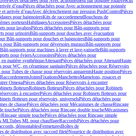
tive
Pièces détachées pour Avec actionnement par poignée rotative
Kits
rrivée d’eau
Pièces détachées pour Avec actionnement par poignée
 et arrivée d’eau
Avec déclenchement par pression PushControl
Pièces
idages pour baignoires
Kits de raccordement
Bouchons de
tèmes porteurs
Habillages
Accessoires
Pièces détachées pour
rts pour lavabos
Pièces détachées pour Bâti-supports pour
ts pour urinoirs
Bâti-supports pour douches avec évacuation
our Bâti-supports pour douches et baignoires
Bâti-supports pour
es pour Bâti-supports pour déversoirs muraux
Bâti-supports pour
Bâti-supports pour machines à laver et lave-vaisselle
Bâti-supports
ports pour éviers
Accessoires
Pièces détachées pour
 en matière synthétique
Attenant
Pièces détachées pour Attenant
Haute
s pour WC, en céramique sanitaire
Pièces détachées pour Réservoirs
 pour Tubes de chasse pour réservoirs apparents
Haute position
Pièces
r Raccordements
Joints
Fixations
Manchettes
Mamelons, rosaces et
astrer Omega
Pièces détachées pour Réservoirs à encastrer
inets flotteurs
Robinets flotteurs
Pièces détachées pour Robinets
réservoirs à encastrer
Pièces détachées pour Robinets flotteurs pour
inets flotteurs pour réservoirs, universels
Pièces détachées pour
mes de chasse
Pièces détachées pour Mécanismes de chasse
Rinçage
le touche
Pièces détachées pour Rinçage double touche
Mécanismes
e
Rinçage simple touche
Pièces détachées pour Rinçage simple
s ML
Tubes ML pour chauffage
Raccords
Pièces détachées pour
raccords, démontables
Fermetures
Boîtes de
s de distribution avec raccord fileté
Nourrice de distribution avec