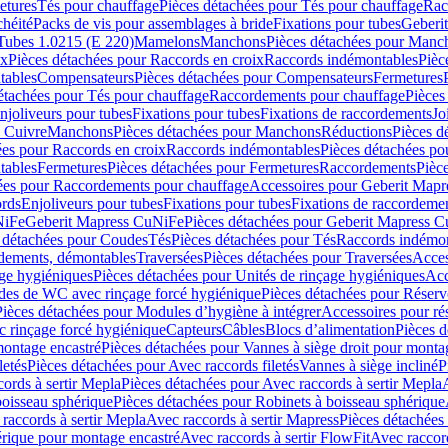
etures
Tés pour chauffage
Pièces détachées pour Tés pour chauffage
Rac
chéité
Packs de vis pour assemblages à bride
Fixations pour tubes
Geberi
Tubes 1.0215 (E 220)
Mamelons
Manchons
Pièces détachées pour Manc
ix
Pièces détachées pour Raccords en croix
Raccords indémontables
Pièc
tables
Compensateurs
Pièces détachées pour Compensateurs
Fermetures
étachées pour Tés pour chauffage
Raccordements pour chauffage
Pièces
njoliveurs pour tubes
Fixations pour tubes
Fixations de raccordements
Jo
s Cuivre
Manchons
Pièces détachées pour Manchons
Réductions
Pièces d
ées pour Raccords en croix
Raccords indémontables
Pièces détachées po
tables
Fermetures
Pièces détachées pour Fermetures
Raccordements
Pièc
ées pour Raccordements pour chauffage
Accessoires pour Geberit Mapr
ords
Enjoliveurs pour tubes
Fixations pour tubes
Fixations de raccordeme
NiFe
Geberit Mapress CuNiFe
Pièces détachées pour Geberit Mapress 
 détachées pour Coudes
Tés
Pièces détachées pour Tés
Raccords indémon
rdements, démontables
Traversées
Pièces détachées pour Traversées
Acces
age hygiéniques
Pièces détachées pour Unités de rinçage hygiéniques
Acc
des de WC avec rinçage forcé hygiénique
Pièces détachées pour Réser
Pièces détachées pour Modules d’hygiène à intégrer
Accessoires pour r
 rinçage forcé hygiénique
Capteurs
Câbles
Blocs d’alimentation
Pièces d
montage encastré
Pièces détachées pour Vannes à siège droit pour monta
letés
Pièces détachées pour Avec raccords filetés
Vannes à siège incliné
P
ords à sertir Mepla
Pièces détachées pour Avec raccords à sertir Mepla
boisseau sphérique
Pièces détachées pour Robinets à boisseau sphérique
raccords à sertir Mepla
Avec raccords à sertir Mapress
Pièces détachées
érique pour montage encastré
Avec raccords à sertir FlowFit
Avec raccord