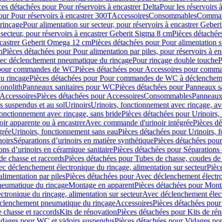
ces détachées pour Pour réservoirs à encastrer Delta
Pour les réservoirs 
our Pour réservoirs à encastrer 300T
Accessoires
Consommables
Command
rinçage
Pour alimentation sur secteur, pour réservoirs à encastrer Gebe
 secteur, pour réservoirs à encastrer Geberit Sigma 8 cm
Pièces détachées
encastrer Geberit Omega 12 cm
Pièces détachées pour Pour alimentation s
m
Pièces détachées pour Pour alimentation par piles, pour réservoirs à 
c déclenchement pneumatique du rinçage
Pour rinçage double touche
P
 pour commandes de WC
Pièces détachées pour Accessoires pour com
u rinçage
Pièces détachées pour Pour commandes de WC à déclencheme
onolith
Panneaux sanitaires pour WC
Pièces détachées pour Panneaux s
Accessoires
Pièces détachées pour Accessoires
Consommables
Panneaux 
s suspendus et au sol
Urinoirs
Urinoirs, fonctionnement avec rinçage, av
fonctionnement avec rinçage, sans bride
Pièces détachées pour Urinoirs,
ir apparente ou à encastrer
Avec commande d'urinoir intégrée
Pièces d
grée
Urinoirs, fonctionnement sans eau
Pièces détachées pour Urinoirs, 
noirs
Séparations d’urinoirs en matière synthétique
Pièces détachées pour
ons d’urinoirs en céramique sanitaire
Pièces détachées pour Séparations 
de chasse et raccords
Pièces détachées pour Tubes de chasse, coudes de 
c déclenchement électronique du rinçage, alimentation sur secteur
Pièc
limentation par piles
Pièces détachées pour Avec déclenchement électron
neumatique du rinçage
Montage en apparent
Pièces détachées pour Mont
tronique du rinçage, alimentation sur secteur
Avec déclenchement électr
clenchement pneumatique du rinçage
Accessoires
Pièces détachées pour
 chasse et raccords
Kits de rénovation
Pièces détachées pour Kits de ré
dages pour WC et vidoirs suspendus
Pièces détachées pour Vidages po