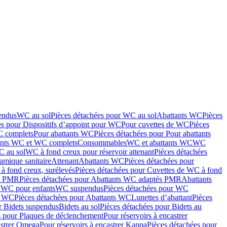
endus
WC au sol
Pièces détachées pour WC au sol
Abattants WC
Pièces
es pour Dispositifs d’appoint pour WC
Pour cuvettes de WC
Pièces
C complets
Pour abattants WC
Pièces détachées pour Pour abattants
ants WC et WC complets
Consommables
WC et abattants WC
WC
C au sol
WC à fond creux pour réservoir attenant
Pièces détachées
amique sanitaire
Attenant
Abattants WC
Pièces détachées pour
à fond creux, surélevés
Pièces détachées pour Cuvettes de WC à fond
és PMR
Pièces détachées pour Abattants WC adaptés PMR
Abattants
r WC pour enfants
WC suspendus
Pièces détachées pour WC
s WC
Pièces détachées pour Abattants WC
Lunettes d’abattant
Pièces
r Bidets suspendus
Bidets au sol
Pièces détachées pour Bidets au
s pour Plaques de déclenchement
Pour réservoirs à encastrer
astrer Omega
Pour réservoirs à encastrer Kappa
Pièces détachées pour