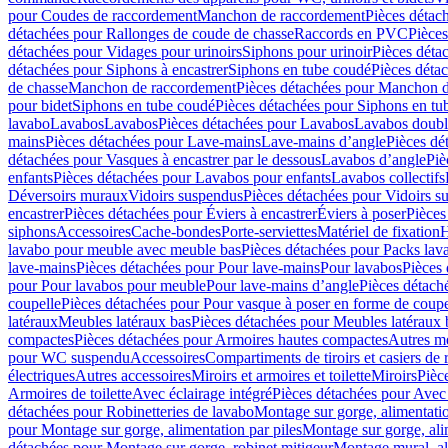
pour Coudes de raccordement
Manchon de raccordement
Pièces détac
détachées pour Rallonges de coude de chasse
Raccords en PVC
Pièce
détachées pour Vidages pour urinoirs
Siphons pour urinoir
Pièces déta
détachées pour Siphons à encastrer
Siphons en tube coudé
Pièces déta
de chasse
Manchon de raccordement
Pièces détachées pour Manchon 
pour bidet
Siphons en tube coudé
Pièces détachées pour Siphons en tu
lavabo
Lavabos
Lavabos
Pièces détachées pour Lavabos
Lavabos doubl
mains
Pièces détachées pour Lave-mains
Lave-mains d’angle
Pièces dé
détachées pour Vasques à encastrer par le dessous
Lavabos d’angle
Piè
enfants
Pièces détachées pour Lavabos pour enfants
Lavabos collectifs
Déversoirs muraux
Vidoirs suspendus
Pièces détachées pour Vidoirs s
encastrer
Pièces détachées pour Éviers à encastrer
Éviers à poser
Pièces
siphons
Accessoires
Cache-bondes
Porte-serviettes
Matériel de fixation
H
lavabo pour meuble avec meuble bas
Pièces détachées pour Packs la
lave-mains
Pièces détachées pour Pour lave-mains
Pour lavabos
Pièces
pour Pour lavabos pour meuble
Pour lave-mains d’angle
Pièces détach
coupelle
Pièces détachées pour Pour vasque à poser en forme de coupe
latéraux
Meubles latéraux bas
Pièces détachées pour Meubles latéraux 
compactes
Pièces détachées pour Armoires hautes compactes
Autres m
pour WC suspendu
Accessoires
Compartiments de tiroirs et casiers de
électriques
Autres accessoires
Miroirs et armoires et toilette
Miroirs
Pièc
Armoires de toilette
Avec éclairage intégré
Pièces détachées pour Avec 
détachées pour Robinetteries de lavabo
Montage sur gorge, alimentatio
pour Montage sur gorge, alimentation par piles
Montage sur gorge, ali
détachées pour Montage sur gorge, robinet mitigeur
Montage mural, al