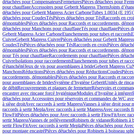
détachées pour Compensateurs
Fermetures
Pièces détachées pour Ferm
pour chauffage
Accessoires pour Geberit Mapress Therm
Joints d’étan
détachées pour Geberit Mapress Acier Carbone
Tubes 1.0034 (E 195)
détachées pour Coudes
Tés
Pièces détachées pour Tés
Raccords en cro
démontables
Pièces détachées pour Raccords et raccordements, démon
détachées pour Manchons pour chauffage
Tés pour chauffage
Pièces d
Geberit Mapress Acier Carbone
Etanchements pour tubes et raccords
E
Cuivre
Geberit Mapress Cuivre
Pièces détachées pour Geberit Mapres
Coudes
Tés
Pièces détachées pour Tés
Raccords en croix
Pièces détach
démontables
Pièces détachées pour Raccords et raccordements, démon
pour Tés pour chauffage
Raccordements pour chauffage
Pièces détach
Cuivre
Isolations pour raccordements
Etanchements pour tubes et racc
d'étanchéité
Jeux de vis pour assemblages à bride
Geberit Mapress Cu
Manchons
Réductions
Pièces détachées pour Réductions
Coudes
Pièces
raccordements, démontables
Pièces détachées pour Raccords et racco
pour assemblages de brides
Système d’hygiène Geberit
Unités de rinç
de débit
Recouvrements et plaques de fermeture
Réservoirs et comman
encastrer avec rinçage forcé hygiénique
Modules d’hygiène à intégrer
détachées pour Accessoires pour réservoirs et commandes de WC avec
à siège droit
Avec raccords à sertir Mapress
Vannes à siège droit pour 
raccords à sertir Mepla
Avec raccords à sertir Mapress
Avec raccords fi
FlowFit
Pièces détachées pour Avec raccords à sertir FlowFit
Avec racc
sertir Mapress
Vannes de prélèvement
Robinets de vidange
Robinets à 
sertir FlowFit
Avec raccords à sertir Mepla
Pièces détachées pour Avec 
pour montage encastré
Pièces détachées pour Robinets à boisseau sph