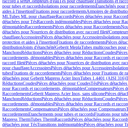
raccord à sertir
Compteurs d'eau
Tés pour chauffage
Transitions et rac
pour tubes et raccords
Isolations pour raccordements
Étanchéités pour t
aides à l'insertion
Fixations pour raccordements
Armoires de distributi
ML
Tubes ML pour chauffage
Raccords
Pièces détachées pour Raccor
détachées pour Tés
Raccords indémontables
Pièces détachées pour Ra
démontables
Raccordements
Pièces détachées pour Raccordements
Nou
détachées pour Nourrices de distribution avec raccord fileté
Compteurs
chauffage
Accessoires
Pièces détachées pour Accessoires
Isolations pou
protection et aides à l'insertion
Fixations de raccordements
Pièces déta
distribution
Joints d'étanchéité
Geberit Mepla
Tubes multicouches pour 
Manchons
Réductions
Pièces détachées pour Réductions
Coudes
Pièces
raccordements, démontables
Pièces détachées pour Raccords et racco
raccord fileté
Pièces détachées pour Nourrices de distribution avec racc
pour chauffage
Accessoires
Pièces détachées pour Accessoires
Isolatio
tubes
Fixations de raccordements
Pièces détachées pour Fixations de 
détachées pour Geberit Mapress Acier Inox
Tubes 1.4401 (AISI 316)
T
Réductions
Coudes
Pièces détachées pour Coudes
Tés
Pièces détachées
pour Raccords et raccordements, démontables
Compensateurs
Pièces 
Raccordements
Geberit Mapress Acier Inox, sans silicone
Pièces détac
Manchons
Réductions
Pièces détachées pour Réductions
Coudes
Pièces
raccordements, démontables
Pièces détachées pour Raccords et racco
Raccordements
Compensateurs
Pièces détachées pour Compensateurs
T
raccordements
Etanchements pour tubes et raccords
Fixations pour tub
Mapress Therm
Tubes Therm
Raccords
Pièces détachées pour Raccord
détachées pour Tés
Transitions indémontables
Pièces détachées pour T