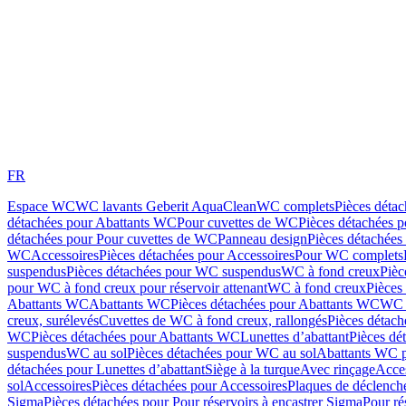
FR
Espace WC
WC lavants Geberit AquaClean
WC complets
Pièces déta
détachées pour Abattants WC
Pour cuvettes de WC
Pièces détachées 
détachées pour Pour cuvettes de WC
Panneau design
Pièces détachées
WC
Accessoires
Pièces détachées pour Accessoires
Pour WC complets
suspendus
Pièces détachées pour WC suspendus
WC à fond creux
Pièc
pour WC à fond creux pour réservoir attenant
WC à fond creux
Pièces
Abattants WC
Abattants WC
Pièces détachées pour Abattants WC
WC 
creux, surélevés
Cuvettes de WC à fond creux, rallongés
Pièces détach
WC
Pièces détachées pour Abattants WC
Lunettes d’abattant
Pièces dé
suspendus
WC au sol
Pièces détachées pour WC au sol
Abattants WC p
détachées pour Lunettes d’abattant
Siège à la turque
Avec rinçage
Acce
sol
Accessoires
Pièces détachées pour Accessoires
Plaques de déclenc
Sigma
Pièces détachées pour Pour réservoirs à encastrer Sigma
Pour ré