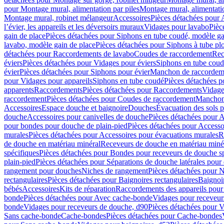
pour Montage mural, alimentation par piles
Montage mural, alimentati
Montage mural, robinet mélangeur
Accessoires
Pièces détachées pour 
l’évier, les appareils et les déversoirs muraux
Vidages pour lavabo
Pièc
gain de place
Pièces détachées pour Siphons en tube coudé, modèle ga
lavabo, modèle gain de place
Pièces détachées pour Siphons à tube pl
détachées pour Raccordements de lavabo
Coudes de raccordement
Rec
éviers
Pièces détachées pour Vidages pour éviers
Siphons en tube cou
évier
Pièces détachées pour Siphons pour évier
Manchon de raccordem
pour Vidages pour appareils
Siphons en tube coudé
Pièces détachées p
apparents
Raccordements
Pièces détachées pour Raccordements
Vidage
raccordement
Pièces détachées pour Coudes de raccordement
Manchon
Accessoires
Espace douche et baignoire
Douches
Évacuation des sols 
douche
Accessoires pour canivelles de douche
Pièces détachées pour A
pour bondes pour douche de plain-pied
Pièces détachées pour Accesso
murales
Pièces détachées pour Accessoires pour évacuations murales
R
de douche en matériau minéral
Receveurs de douche en matériau miné
spécifiques
Pièces détachées pour Bondes pour receveurs de douche s
plain-pied
Pièces détachées pour Séparations de douche latérales pour
rangement pour douches
Niches de rangement
Pièces détachées pour 
rectangulaires
Pièces détachées pour Baignoires rectangulaires
Baignoi
bébés
Accessoires
Kits de réparation
Raccordements des appareils pour 
bonde
Pièces détachées pour Avec cache-bonde
Vidages pour receveur
bonde
Vidages pour receveurs de douche, d90
Pièces détachées pour 
Sans cache-bonde
Cache-bondes
Pièces détachées pour Cache-bondes