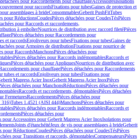
 détachées pour Raccordements pour chauffage
Accessoires
Isolations
couvrement pour raccords
Fixations pour tubes
Gaines de protection et
 pour assemblages à bride
Consommables
Geberit PushFit
Tubes
es pour Réductions
Coudes
Pièces détachées pour Coudes
Tés
Pièces
tachées pour Raccords et raccordements,
tribution à emboîter
Nourrices de distribution avec raccord fileté
Pièces
ffage
Pièces détachées pour Raccordements pour
s et raccords
Enjoliveurs pour tubes
Fixations pour tubes
Gaines de
tachées pour Armoires de distribution
Fixations pour nourrice de
es pour Raccords
Manchons
Pièces détachées pour
tables
Pièces détachées pour Raccords indémontables
Raccords et
iques
Pièces détachées pour Appliques
Nourrices de distribution avec
Raccordements pour chauffage
Pièces détachées pour Raccordements
 tubes et raccords
Enjoliveurs pour tubes
Fixations pour
eberit Mapress Acier Inox
Geberit Mapress Acier Inox
Pièces
Pièces détachées pour Manchons
Réductions
Pièces détachées pour
montables
Raccords et raccordements, démontables
Pièces détachées
ur Fermetures
Raccordements
Pièces détachées pour
 316)
Tubes 1.4521 (AISI 444)
Manchons
Pièces détachées pour
tables
Pièces détachées pour Raccords indémontables
Raccords et
ordements
Pièces détachées pour
s pour Accessoires pour Geberit Mapress Acier Inox
Isolations pour
rdements
Joints d'étanchéité
Jeux de vis pour assemblages à bride
Geberit
s pour Réductions
Coudes
Pièces détachées pour Coudes
Tés
Pièces
achées pour Transitions et raccords, démontables
Compensateurs
Pièces