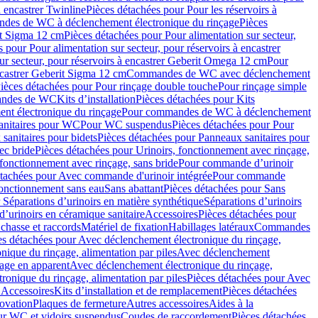
à encastrer Twinline
Pièces détachées pour Pour les réservoirs à
es de WC à déclenchement électronique du rinçage
Pièces
rit Sigma 12 cm
Pièces détachées pour Pour alimentation sur secteur,
 pour Pour alimentation sur secteur, pour réservoirs à encastrer
ur secteur, pour réservoirs à encastrer Geberit Omega 12 cm
Pour
encastrer Geberit Sigma 12 cm
Commandes de WC avec déclenchement
ièces détachées pour Pour rinçage double touche
Pour rinçage simple
mandes de WC
Kits d’installation
Pièces détachées pour Kits
nt électronique du rinçage
Pour commandes de WC à déclenchement
anitaires pour WC
Pour WC suspendus
Pièces détachées pour Pour
sanitaires pour bidets
Pièces détachées pour Panneaux sanitaires pour
ec bride
Pièces détachées pour Urinoirs, fonctionnement avec rinçage,
 fonctionnement avec rinçage, sans bride
Pour commande d’urinoir
étachées pour Avec commande d'urinoir intégrée
Pour commande
fonctionnement sans eau
Sans abattant
Pièces détachées pour Sans
 Séparations d’urinoirs en matière synthétique
Séparations d’urinoirs
d’urinoirs en céramique sanitaire
Accessoires
Pièces détachées pour
chasse et raccords
Matériel de fixation
Habillages latéraux
Commandes
es détachées pour Avec déclenchement électronique du rinçage,
ique du rinçage, alimentation par piles
Avec déclenchement
age en apparent
Avec déclenchement électronique du rinçage,
onique du rinçage, alimentation par piles
Pièces détachées pour Avec
 Accessoires
Kits d’installation et de remplacement
Pièces détachées
novation
Plaques de fermeture
Autres accessoires
Aides à la
ur WC et vidoirs suspendus
Coudes de raccordement
Pièces détachées