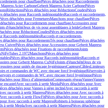
cordements pour chauffage
Pièces détachées pour Raccordements
t Mapress Acier Carbone
Geberit Mapress Acier Carbone
Pièces
hons
Réductions
Pièces détachées pour Réductions
Coudes
Pièces
es détachées pour Raccords indémontables
Raccords et raccordements,
Pièces détachées pour Fermetures
Manchons pour chauffage
Pièces
 détachées pour Raccordements pour chauffage
Accessoires pour
ints d'étanchéité
Jeux de vis pour assemblages à bride
Geberit Mapress
étachées pour Réductions
Coudes
Pièces détachées pour
ur Raccords indémontables
Raccords et raccordements,
es détachées pour Raccordements
Tés pour chauffage
Pièces détachées
ess Cuivre
Pièces détachées pour Accessoires pour Geberit Mapress
nts
Pièces détachées pour Fixations de raccordements
Joints
CuNiFe
Tubes 2.1972
Manchons
Pièces détachées pour
tables
Pièces détachées pour Raccords indémontables
Raccords et
soires pour Geberit Mapress CuNiFe
Joints d'étanchéité
Jeux de vis
essoires pour unités de rinçage hygiéniques
Capteurs
Câbles
Limiteurs
voirs et commandes de WC avec rinçage forcé hygiénique
Réservoirs à
éservoirs et commandes de WC avec rinçage forcé hygiénique
Pièces
étachées pour Blocs d’alimentation
Composants réseau
Vannes
Vannes
ge encastré
Avec raccords à sertir Mepla
Pièces détachées pour Avec
ièces détachées pour Vannes à siège incliné
Avec raccords à sertir
Avec raccords à sertir Mapress
Pièces détachées pour Avec raccords à
Avec raccords à sertir FlowFit
Pièces détachées pour Avec raccords à
 pour Avec raccords à sertir Mapress
Robinets à boisseau sphérique
s à sertir Mepla
Avec raccords à sertir Mapress
Pièces détachées pour