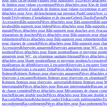
pour Sans cache-bonde
Vidages pour baignoires, d52
Pièces détachées
de finition pour vidage excentrique
Pièces détachées pour Kits de fini
rotative et arrivée d’eau
Kits de finition pour vidage excentrique et arr
détachées pour Avec déclenchement par pression PushControl
Avec c
bonde
Tés
Systèmes d’installation et de rinçage
Geberit Duofix
Parois
Pi
Accessoires
Bâti-supports
Pièces détachées pour Bâti-supports
Bâti-su
lavabos
Bâti-supports pour bidets
Pièces détachées pour Bâti-supports 
murale
Pièces détachées pour Bâti-supports pour douches avec évacua
séparations de douches
Pièces détachées pour Bâti-supports pour sépa
robinetteries
Pièces détachées pour Bâti-supports pour robinetteries
Bât
pour charges de console
Pièces détachées pour Bâti-supports pour cha
Accessoires
Réservoirs apparents
Réservoirs apparents pour WC, en ma
position
Pièces détachées pour Haute position
Basse et moyenne positi
apparents pour WC, en céramique sanitaire
Attenant
Pièces détachées 
détachées pour Haute position
Basse et moyenne position
Accessoires
P
modérateurs de débit
Réservoirs à encastrer
Réservoirs à encastrer Sig
Omega
Réservoirs à encastrer Delta
Pièces détachées pour Réservoirs à
flotteurs
Robinets flotteurs pour réservoirs apparents
Pièces détachées p
réservoirs à encastrer
Robinets flotteurs pour réservoirs en céramique
P
Robinets flotteurs pour réservoirs, universels
Robinets flotteurs pour 
interrompable
Pièces détachées pour Rinçage interrompable
Rinçage s
de chasse complets
Pièces détachées pour Mécanismes de chasse comp
touche
Rinçage double touche
Pièces détachées pour Rinçage double 
Raccords
Manchons
Réductions
Coudes
Tés
Raccords indémontables
Tra
raccordement
Raccordements
Pièces détachées pour Raccordements
Nou