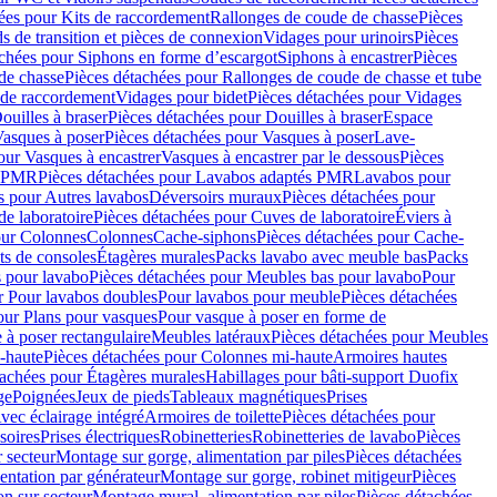
ées pour Kits de raccordement
Rallonges de coude de chasse
Pièces
s de transition et pièces de connexion
Vidages pour urinoirs
Pièces
achées pour Siphons en forme d’escargot
Siphons à encastrer
Pièces
de chasse
Pièces détachées pour Rallonges de coude de chasse et tube
 de raccordement
Vidages pour bidet
Pièces détachées pour Vidages
ouilles à braser
Pièces détachées pour Douilles à braser
Espace
asques à poser
Pièces détachées pour Vasques à poser
Lave-
our Vasques à encastrer
Vasques à encastrer par le dessous
Pièces
s PMR
Pièces détachées pour Lavabos adaptés PMR
Lavabos pour
s pour Autres lavabos
Déversoirs muraux
Pièces détachées pour
e laboratoire
Pièces détachées pour Cuves de laboratoire
Éviers à
our Colonnes
Colonnes
Cache-siphons
Pièces détachées pour Cache-
ts de consoles
Étagères murales
Packs lavabo avec meuble bas
Packs
 pour lavabo
Pièces détachées pour Meubles bas pour lavabo
Pour
r Pour lavabos doubles
Pour lavabos pour meuble
Pièces détachées
our Plans pour vasques
Pour vasque à poser en forme de
 à poser rectangulaire
Meubles latéraux
Pièces détachées pour Meubles
-haute
Pièces détachées pour Colonnes mi-haute
Armoires hautes
tachées pour Étagères murales
Habillages pour bâti-support Duofix
ge
Poignées
Jeux de pieds
Tableaux magnétiques
Prises
vec éclairage intégré
Armoires de toilette
Pièces détachées pour
soires
Prises électriques
Robinetteries
Robinetteries de lavabo
Pièces
 secteur
Montage sur gorge, alimentation par piles
Pièces détachées
entation par générateur
Montage sur gorge, robinet mitigeur
Pièces
n sur secteur
Montage mural, alimentation par piles
Pièces détachées