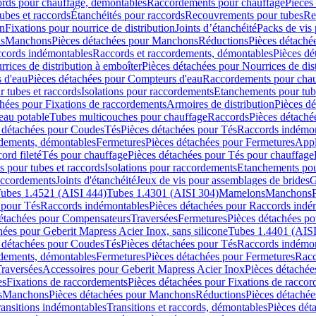
cords pour chauffage, démontables
Raccordements pour chauffage
Pièces
ubes et raccords
Étanchéités pour raccords
Recouvrements pour tubes
Re
on
Fixations pour nourrice de distribution
Joints d’étanchéité
Packs de vis
ds
Manchons
Pièces détachées pour Manchons
Réductions
Pièces détaché
ccords indémontables
Raccords et raccordements, démontables
Pièces dé
rrices de distribution à emboîter
Pièces détachées pour Nourrices de dis
 d'eau
Pièces détachées pour Compteurs d'eau
Raccordements pour chau
r tubes et raccords
Isolations pour raccordements
Etanchements pour tube
chées pour Fixations de raccordements
Armoires de distribution
Pièces dé
eau potable
Tubes multicouches pour chauffage
Raccords
Pièces détaché
 détachées pour Coudes
Tés
Pièces détachées pour Tés
Raccords indémon
rdements, démontables
Fermetures
Pièces détachées pour Fermetures
Appl
ord fileté
Tés pour chauffage
Pièces détachées pour Tés pour chauffage
ns pour tubes et raccords
Isolations pour raccordements
Etanchements pour
raccordements
Joints d'étanchéité
Jeux de vis pour assemblages de brides
G
ubes 1.4521 (AISI 444)
Tubes 1.4301 (AISI 304)
Mamelons
Manchons
 pour Tés
Raccords indémontables
Pièces détachées pour Raccords indé
détachées pour Compensateurs
Traversées
Fermetures
Pièces détachées po
hées pour Geberit Mapress Acier Inox, sans silicone
Tubes 1.4401 (AISI
 détachées pour Coudes
Tés
Pièces détachées pour Tés
Raccords indémon
rdements, démontables
Fermetures
Pièces détachées pour Fermetures
Racc
raversées
Accessoires pour Geberit Mapress Acier Inox
Pièces détachée
es
Fixations de raccordements
Pièces détachées pour Fixations de racco
s
Manchons
Pièces détachées pour Manchons
Réductions
Pièces détachée
ransitions indémontables
Transitions et raccords, démontables
Pièces dét