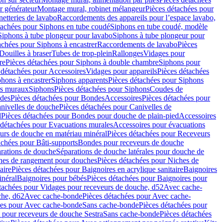
r générateur
Montage mural, robinet mélangeur
Pièces détachées pour
netteries de lavabo
Raccordements des appareils pour l’espace lavabo,
tachées pour Siphons en tube coudé
Siphons en tube coudé, modèle
Siphons à tube plongeur pour lavabo
Siphons à tube plongeur pour
achées pour Siphons à encastrer
Raccordements de lavabo
Pièces
Douilles à braser
Tubes de trop-plein
Rallonges
Vidages pour
re
Pièces détachées pour Siphons à double chambre
Siphons pour
 détachées pour Accessoires
Vidages pour appareils
Pièces détachées
hons à encastrer
Siphons apparents
Pièces détachées pour Siphons
rs muraux
Siphons
Pièces détachées pour Siphons
Coudes de
des
Pièces détachées pour Bondes
Accessoires
Pièces détachées pour
nivelles de douche
Pièces détachées pour Canivelles de
d
Pièces détachées pour Bondes pour douche de plain-pied
Accessoires
 détachées pour Evacuations murales
Accessoires pour évacuations
urs de douche en matériau minéral
Pièces détachées pour Receveurs
achées pour Bâti-supports
Bondes pour receveurs de douche
arations de douche
Séparations de douche latérales pour douche de
hes de rangement pour douches
Pièces détachées pour Niches de
aire
Pièces détachées pour Baignoires en acrylique sanitaire
Baignoires
inéral
Baignoires pour bébés
Pièces détachées pour Baignoires pour
tachées pour Vidages pour receveurs de douche, d52
Avec cache-
che, d62
Avec cache-bonde
Pièces détachées pour Avec cache-
ées pour Avec cache-bonde
Sans cache-bonde
Pièces détachées pour
 pour receveurs de douche Sestra
Sans cache-bonde
Pièces détachées