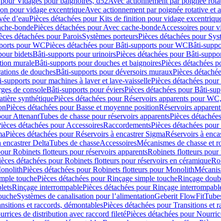
 pour Vidages pour baignoires, d52
Avec actionnement par poignée rota
tion pour vidage excentrique
Avec actionnement par poignée rotative et a
ivée d’eau
Pièces détachées pour Kits de finition pour vidage excentrique
ache-bonde
Pièces détachées pour Avec cache-bonde
Accessoires pour v
èces détachées pour Parois
Systèmes porteurs
Pièces détachées pour Sys
pports pour WC
Pièces détachées pour Bâti-supports pour WC
Bâti-suppo
pour bidets
Bâti-supports pour urinoirs
Pièces détachées pour Bâti-suppor
tion murale
Bâti-supports pour douches et baignoires
Pièces détachées p
rations de douches
Bâti-supports pour déversoirs muraux
Pièces détaché
i-supports pour machines à laver et lave-vaisselle
Pièces détachées pour 
rges de console
Bâti-supports pour éviers
Pièces détachées pour Bâti-sup
tière synthétique
Pièces détachées pour Réservoirs apparents pour WC,
on
Pièces détachées pour Basse et moyenne position
Réservoirs apparent
pour Attenant
Tubes de chasse pour réservoirs apparents
Pièces détachées
ièces détachées pour Accessoires
Raccordements
Pièces détachées pou
ma
Pièces détachées pour Réservoirs à encastrer Sigma
Réservoirs à enc
 encastrer Delta
Tubes de chasse
Accessoires
Mécanismes de chasse et rob
our Robinets flotteurs pour réservoirs apparents
Robinets flotteurs pour 
ièces détachées pour Robinets flotteurs pour réservoirs en céramique
Rob
Monolith
Pièces détachées pour Robinets flotteurs pour Monolith
Mécanis
imple touche
Pièces détachées pour Rinçage simple touche
Rinçage doub
lets
Rinçage interrompable
Pièces détachées pour Rinçage interrompabl
touche
Systèmes de canalisation pour l’alimentation
Geberit FlowFit
Tube
nsitions et raccords, démontables
Pièces détachées pour Transitions et 
rrices de distribution avec raccord fileté
Pièces détachées pour Nourrice