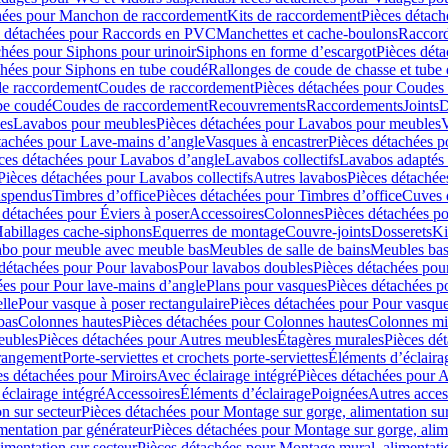
hées pour Manchon de raccordement
Kits de raccordement
Pièces détach
s détachées pour Raccords en PVC
Manchettes et cache-boulons
Raccord
chées pour Siphons pour urinoir
Siphons en forme d’escargot
Pièces dét
chées pour Siphons en tube coudé
Rallonges de coude de chasse et tube 
de raccordement
Coudes de raccordement
Pièces détachées pour Coudes
be coudé
Coudes de raccordement
Recouvrements
Raccordements
Joints
D
es
Lavabos pour meubles
Pièces détachées pour Lavabos pour meubles
V
tachées pour Lave-mains d’angle
Vasques à encastrer
Pièces détachées p
ces détachées pour Lavabos d’angle
Lavabos collectifs
Lavabos adapté
Pièces détachées pour Lavabos collectifs
Autres lavabos
Pièces détachée
uspendus
Timbres dʼoffice
Pièces détachées pour Timbres dʼoffice
Cuves d
 détachées pour Éviers à poser
Accessoires
Colonnes
Pièces détachées p
abillages cache-siphons
Equerres de montage
Couvre-joints
Dosserets
Ki
vabo pour meuble avec meuble bas
Meubles de salle de bains
Meubles bas
 détachées pour Pour lavabos
Pour lavabos doubles
Pièces détachées pou
ées pour Pour lave-mains d’angle
Plans pour vasques
Pièces détachées p
lle
Pour vasque à poser rectangulaire
Pièces détachées pour Pour vasque
bas
Colonnes hautes
Pièces détachées pour Colonnes hautes
Colonnes mi
eubles
Pièces détachées pour Autres meubles
Étagères murales
Pièces dé
 rangement
Porte-serviettes et crochets porte-serviettes
Éléments d’éclaira
es détachées pour Miroirs
Avec éclairage intégré
Pièces détachées pour A
éclairage intégré
Accessoires
Éléments d’éclairage
Poignées
Autres acces
n sur secteur
Pièces détachées pour Montage sur gorge, alimentation sur
mentation par générateur
Pièces détachées pour Montage sur gorge, alim
imentation sur secteur
Pièces détachées pour Montage mural, alimentatio