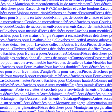
hées pour Manchon de raccordement
Kits de raccordement
Pièces détach
s détachées pour Raccords en PVC
Manchettes et cache-boulons
Raccord
chées pour Siphons pour urinoir
Siphons en forme d’escargot
Pièces dét
chées pour Siphons en tube coudé
Rallonges de coude de chasse et tube 
de raccordement
Coudes de raccordement
Pièces détachées pour Coudes
be coudé
Coudes de raccordement
Recouvrements
Raccordements
Joints
D
es
Lavabos pour meubles
Pièces détachées pour Lavabos pour meubles
V
tachées pour Lave-mains d’angle
Vasques à encastrer
Pièces détachées p
ces détachées pour Lavabos d’angle
Lavabos collectifs
Lavabos adapté
Pièces détachées pour Lavabos collectifs
Autres lavabos
Pièces détachée
uspendus
Timbres dʼoffice
Pièces détachées pour Timbres dʼoffice
Cuves d
 détachées pour Éviers à poser
Accessoires
Colonnes
Pièces détachées p
abillages cache-siphons
Equerres de montage
Couvre-joints
Dosserets
Ki
vabo pour meuble avec meuble bas
Meubles de salle de bains
Meubles bas
 détachées pour Pour lavabos
Pour lavabos doubles
Pièces détachées pou
ées pour Pour lave-mains d’angle
Plans pour vasques
Pièces détachées p
lle
Pour vasque à poser rectangulaire
Pièces détachées pour Pour vasque
bas
Colonnes hautes
Pièces détachées pour Colonnes hautes
Colonnes mi
eubles
Pièces détachées pour Autres meubles
Étagères murales
Pièces dé
 rangement
Porte-serviettes et crochets porte-serviettes
Éléments d’éclaira
es détachées pour Miroirs
Avec éclairage intégré
Pièces détachées pour A
éclairage intégré
Accessoires
Éléments d’éclairage
Poignées
Autres acces
n sur secteur
Pièces détachées pour Montage sur gorge, alimentation sur
mentation par générateur
Pièces détachées pour Montage sur gorge, alim
imentation sur secteur
Pièces détachées pour Montage mural, alimentatio