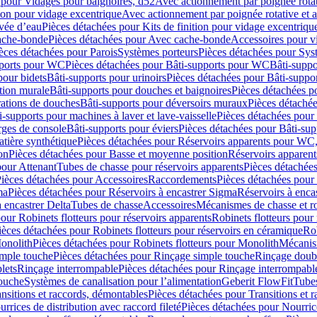
 pour Vidages pour baignoires, d52
Avec actionnement par poignée rota
tion pour vidage excentrique
Avec actionnement par poignée rotative et a
ivée d’eau
Pièces détachées pour Kits de finition pour vidage excentrique
ache-bonde
Pièces détachées pour Avec cache-bonde
Accessoires pour v
èces détachées pour Parois
Systèmes porteurs
Pièces détachées pour Sys
pports pour WC
Pièces détachées pour Bâti-supports pour WC
Bâti-suppo
pour bidets
Bâti-supports pour urinoirs
Pièces détachées pour Bâti-suppor
tion murale
Bâti-supports pour douches et baignoires
Pièces détachées p
rations de douches
Bâti-supports pour déversoirs muraux
Pièces détaché
i-supports pour machines à laver et lave-vaisselle
Pièces détachées pour 
rges de console
Bâti-supports pour éviers
Pièces détachées pour Bâti-sup
tière synthétique
Pièces détachées pour Réservoirs apparents pour WC,
on
Pièces détachées pour Basse et moyenne position
Réservoirs apparent
pour Attenant
Tubes de chasse pour réservoirs apparents
Pièces détachées
ièces détachées pour Accessoires
Raccordements
Pièces détachées pou
ma
Pièces détachées pour Réservoirs à encastrer Sigma
Réservoirs à enc
 encastrer Delta
Tubes de chasse
Accessoires
Mécanismes de chasse et rob
our Robinets flotteurs pour réservoirs apparents
Robinets flotteurs pour 
ièces détachées pour Robinets flotteurs pour réservoirs en céramique
Rob
Monolith
Pièces détachées pour Robinets flotteurs pour Monolith
Mécanis
imple touche
Pièces détachées pour Rinçage simple touche
Rinçage doub
lets
Rinçage interrompable
Pièces détachées pour Rinçage interrompabl
touche
Systèmes de canalisation pour l’alimentation
Geberit FlowFit
Tube
nsitions et raccords, démontables
Pièces détachées pour Transitions et 
rrices de distribution avec raccord fileté
Pièces détachées pour Nourrice