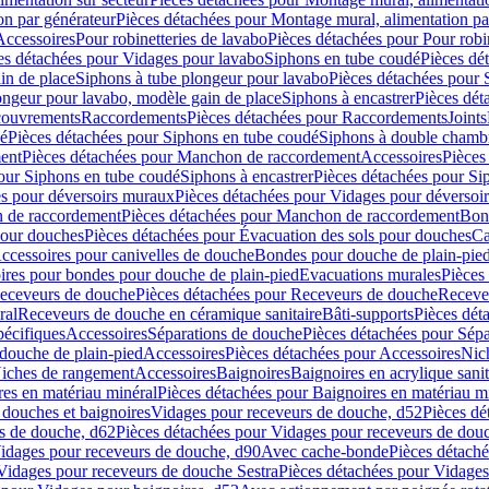
on par générateur
Pièces détachées pour Montage mural, alimentation pa
Accessoires
Pour robinetteries de lavabo
Pièces détachées pour Pour robi
es détachées pour Vidages pour lavabo
Siphons en tube coudé
Pièces dé
in de place
Siphons à tube plongeur pour lavabo
Pièces détachées pour 
ongeur pour lavabo, modèle gain de place
Siphons à encastrer
Pièces dét
ouvrements
Raccordements
Pièces détachées pour Raccordements
Joints
dé
Pièces détachées pour Siphons en tube coudé
Siphons à double chamb
ent
Pièces détachées pour Manchon de raccordement
Accessoires
Pièces
our Siphons en tube coudé
Siphons à encastrer
Pièces détachées pour Sip
s pour déversoirs muraux
Pièces détachées pour Vidages pour déversoi
 de raccordement
Pièces détachées pour Manchon de raccordement
Bon
pour douches
Pièces détachées pour Évacuation des sols pour douches
Ca
ccessoires pour canivelles de douche
Bondes pour douche de plain-pie
ires pour bondes pour douche de plain-pied
Evacuations murales
Pièces
eceveurs de douche
Pièces détachées pour Receveurs de douche
Receve
ral
Receveurs de douche en céramique sanitaire
Bâti-supports
Pièces dét
pécifiques
Accessoires
Séparations de douche
Pièces détachées pour Sép
 douche de plain-pied
Accessoires
Pièces détachées pour Accessoires
Nic
Niches de rangement
Accessoires
Baignoires
Baignoires en acrylique sanit
res en matériau minéral
Pièces détachées pour Baignoires en matériau m
douches et baignoires
Vidages pour receveurs de douche, d52
Pièces dé
s de douche, d62
Pièces détachées pour Vidages pour receveurs de dou
Vidages pour receveurs de douche, d90
Avec cache-bonde
Pièces détach
Vidages pour receveurs de douche Sestra
Pièces détachées pour Vidages