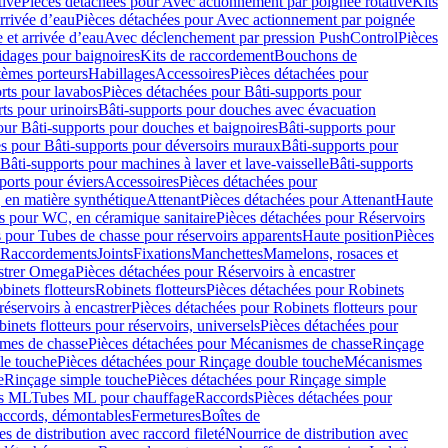
tive
Pièces détachées pour Avec actionnement par poignée rotative
Kits
rrivée d’eau
Pièces détachées pour Avec actionnement par poignée
 et arrivée d’eau
Avec déclenchement par pression PushControl
Pièces
idages pour baignoires
Kits de raccordement
Bouchons de
tèmes porteurs
Habillages
Accessoires
Pièces détachées pour
rts pour lavabos
Pièces détachées pour Bâti-supports pour
ts pour urinoirs
Bâti-supports pour douches avec évacuation
our Bâti-supports pour douches et baignoires
Bâti-supports pour
es pour Bâti-supports pour déversoirs muraux
Bâti-supports pour
Bâti-supports pour machines à laver et lave-vaisselle
Bâti-supports
ports pour éviers
Accessoires
Pièces détachées pour
 en matière synthétique
Attenant
Pièces détachées pour Attenant
Haute
s pour WC, en céramique sanitaire
Pièces détachées pour Réservoirs
 pour Tubes de chasse pour réservoirs apparents
Haute position
Pièces
r Raccordements
Joints
Fixations
Manchettes
Mamelons, rosaces et
astrer Omega
Pièces détachées pour Réservoirs à encastrer
inets flotteurs
Robinets flotteurs
Pièces détachées pour Robinets
réservoirs à encastrer
Pièces détachées pour Robinets flotteurs pour
inets flotteurs pour réservoirs, universels
Pièces détachées pour
mes de chasse
Pièces détachées pour Mécanismes de chasse
Rinçage
le touche
Pièces détachées pour Rinçage double touche
Mécanismes
e
Rinçage simple touche
Pièces détachées pour Rinçage simple
s ML
Tubes ML pour chauffage
Raccords
Pièces détachées pour
raccords, démontables
Fermetures
Boîtes de
s de distribution avec raccord fileté
Nourrice de distribution avec