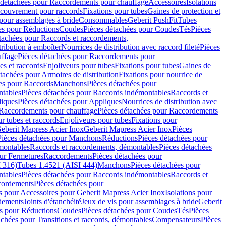
 détachées pour Raccordements pour chauffage
Accessoires
Isolations
couvrement pour raccords
Fixations pour tubes
Gaines de protection et
 pour assemblages à bride
Consommables
Geberit PushFit
Tubes
es pour Réductions
Coudes
Pièces détachées pour Coudes
Tés
Pièces
tachées pour Raccords et raccordements,
tribution à emboîter
Nourrices de distribution avec raccord fileté
Pièces
ffage
Pièces détachées pour Raccordements pour
s et raccords
Enjoliveurs pour tubes
Fixations pour tubes
Gaines de
tachées pour Armoires de distribution
Fixations pour nourrice de
es pour Raccords
Manchons
Pièces détachées pour
tables
Pièces détachées pour Raccords indémontables
Raccords et
iques
Pièces détachées pour Appliques
Nourrices de distribution avec
Raccordements pour chauffage
Pièces détachées pour Raccordements
 tubes et raccords
Enjoliveurs pour tubes
Fixations pour
eberit Mapress Acier Inox
Geberit Mapress Acier Inox
Pièces
Pièces détachées pour Manchons
Réductions
Pièces détachées pour
montables
Raccords et raccordements, démontables
Pièces détachées
ur Fermetures
Raccordements
Pièces détachées pour
 316)
Tubes 1.4521 (AISI 444)
Manchons
Pièces détachées pour
tables
Pièces détachées pour Raccords indémontables
Raccords et
ordements
Pièces détachées pour
s pour Accessoires pour Geberit Mapress Acier Inox
Isolations pour
rdements
Joints d'étanchéité
Jeux de vis pour assemblages à bride
Geberit
s pour Réductions
Coudes
Pièces détachées pour Coudes
Tés
Pièces
achées pour Transitions et raccords, démontables
Compensateurs
Pièces