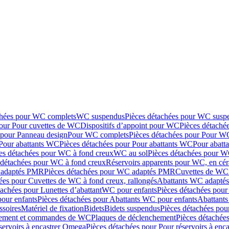
chées pour WC complets
WC suspendus
Pièces détachées pour WC susp
pour Pour cuvettes de WC
Dispositifs d’appoint pour WC
Pièces détaché
 pour Panneau design
Pour WC complets
Pièces détachées pour Pour W
Pour abattants WC
Pièces détachées pour Pour abattants WC
Pour abatt
es détachées pour WC à fond creux
WC au sol
Pièces détachées pour W
 détachées pour WC à fond creux
Réservoirs apparents pour WC, en cér
adaptés PMR
Pièces détachées pour WC adaptés PMR
Cuvettes de WC 
ées pour Cuvettes de WC à fond creux, rallongés
Abattants WC adapt
tachées pour Lunettes d’abattant
WC pour enfants
Pièces détachées pou
our enfants
Pièces détachées pour Abattants WC pour enfants
Abattant
ssoires
Matériel de fixation
Bidets
Bidets suspendus
Pièces détachées pou
hement et commandes de WC
Plaques de déclenchement
Pièces détachée
servoirs à encastrer Omega
Pièces détachées pour Pour réservoirs à enc