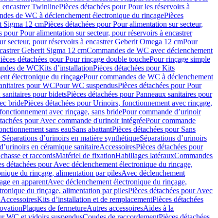
à encastrer Twinline
Pièces détachées pour Pour les réservoirs à
es de WC à déclenchement électronique du rinçage
Pièces
rit Sigma 12 cm
Pièces détachées pour Pour alimentation sur secteur,
 pour Pour alimentation sur secteur, pour réservoirs à encastrer
ur secteur, pour réservoirs à encastrer Geberit Omega 12 cm
Pour
encastrer Geberit Sigma 12 cm
Commandes de WC avec déclenchement
ièces détachées pour Pour rinçage double touche
Pour rinçage simple
mandes de WC
Kits d’installation
Pièces détachées pour Kits
nt électronique du rinçage
Pour commandes de WC à déclenchement
anitaires pour WC
Pour WC suspendus
Pièces détachées pour Pour
sanitaires pour bidets
Pièces détachées pour Panneaux sanitaires pour
ec bride
Pièces détachées pour Urinoirs, fonctionnement avec rinçage,
 fonctionnement avec rinçage, sans bride
Pour commande d’urinoir
étachées pour Avec commande d'urinoir intégrée
Pour commande
fonctionnement sans eau
Sans abattant
Pièces détachées pour Sans
 Séparations d’urinoirs en matière synthétique
Séparations d’urinoirs
d’urinoirs en céramique sanitaire
Accessoires
Pièces détachées pour
chasse et raccords
Matériel de fixation
Habillages latéraux
Commandes
es détachées pour Avec déclenchement électronique du rinçage,
ique du rinçage, alimentation par piles
Avec déclenchement
age en apparent
Avec déclenchement électronique du rinçage,
onique du rinçage, alimentation par piles
Pièces détachées pour Avec
 Accessoires
Kits d’installation et de remplacement
Pièces détachées
novation
Plaques de fermeture
Autres accessoires
Aides à la
ur WC et vidoirs suspendus
Coudes de raccordement
Pièces détachées