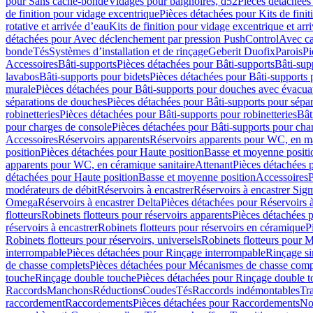
pour Sans cache-bonde
Vidages pour baignoires, d52
Pièces détachées
de finition pour vidage excentrique
Pièces détachées pour Kits de fini
rotative et arrivée d’eau
Kits de finition pour vidage excentrique et arr
détachées pour Avec déclenchement par pression PushControl
Avec c
bonde
Tés
Systèmes d’installation et de rinçage
Geberit Duofix
Parois
Pi
Accessoires
Bâti-supports
Pièces détachées pour Bâti-supports
Bâti-su
lavabos
Bâti-supports pour bidets
Pièces détachées pour Bâti-supports 
murale
Pièces détachées pour Bâti-supports pour douches avec évacua
séparations de douches
Pièces détachées pour Bâti-supports pour sépa
robinetteries
Pièces détachées pour Bâti-supports pour robinetteries
Bât
pour charges de console
Pièces détachées pour Bâti-supports pour cha
Accessoires
Réservoirs apparents
Réservoirs apparents pour WC, en ma
position
Pièces détachées pour Haute position
Basse et moyenne positi
apparents pour WC, en céramique sanitaire
Attenant
Pièces détachées 
détachées pour Haute position
Basse et moyenne position
Accessoires
P
modérateurs de débit
Réservoirs à encastrer
Réservoirs à encastrer Sig
Omega
Réservoirs à encastrer Delta
Pièces détachées pour Réservoirs à
flotteurs
Robinets flotteurs pour réservoirs apparents
Pièces détachées p
réservoirs à encastrer
Robinets flotteurs pour réservoirs en céramique
P
Robinets flotteurs pour réservoirs, universels
Robinets flotteurs pour 
interrompable
Pièces détachées pour Rinçage interrompable
Rinçage s
de chasse complets
Pièces détachées pour Mécanismes de chasse comp
touche
Rinçage double touche
Pièces détachées pour Rinçage double 
Raccords
Manchons
Réductions
Coudes
Tés
Raccords indémontables
Tra
raccordement
Raccordements
Pièces détachées pour Raccordements
Nou