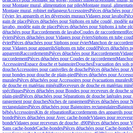
pour Montage mural, alimentation par piles
Montage mural, alimentati
Montage mural, robinet mélangeur
Accessoires
Pièces détachées pour 
l’évier, les appareils et les déversoirs muraux
Vidages pour lavabo
Pièc
gain de place
Pièces détachées pour Siphons en tube coudé, modèle ga
lavabo, modèle gain de place
Pièces détachées pour Siphons à tube pl
détachées pour Raccordements de lavabo
Coudes de raccordement
Rec
éviers
Pièces détachées pour Vidages pour éviers
Siphons en tube cou
évier
Pièces détachées pour Siphons pour évier
Manchon de raccordem
pour Vidages pour appareils
Siphons en tube coudé
Pièces détachées p
apparents
Raccordements
Pièces détachées pour Raccordements
Vidage
raccordement
Pièces détachées pour Coudes de raccordement
Manchon
Accessoires
Espace douche et baignoire
Douches
Évacuation des sols 
douche
Accessoires pour canivelles de douche
Pièces détachées pour A
pour bondes pour douche de plain-pied
Pièces détachées pour Accesso
murales
Pièces détachées pour Accessoires pour évacuations murales
R
de douche en matériau minéral
Receveurs de douche en matériau miné
spécifiques
Pièces détachées pour Bondes pour receveurs de douche s
plain-pied
Pièces détachées pour Séparations de douche latérales pour
rangement pour douches
Niches de rangement
Pièces détachées pour 
rectangulaires
Pièces détachées pour Baignoires rectangulaires
Baignoi
bébés
Accessoires
Kits de réparation
Raccordements des appareils pour 
bonde
Pièces détachées pour Avec cache-bonde
Vidages pour receveur
bonde
Vidages pour receveurs de douche, d90
Pièces détachées pour 
Sans cache-bonde
Cache-bondes
Pièces détachées pour Cache-bondes