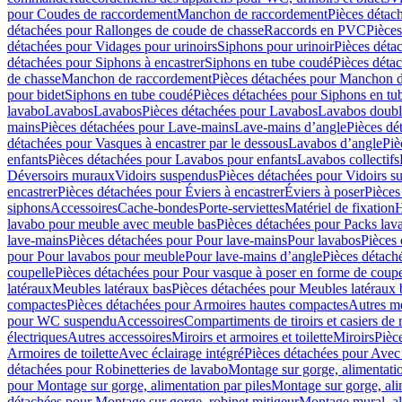
pour Coudes de raccordement
Manchon de raccordement
Pièces détac
détachées pour Rallonges de coude de chasse
Raccords en PVC
Pièce
détachées pour Vidages pour urinoirs
Siphons pour urinoir
Pièces déta
détachées pour Siphons à encastrer
Siphons en tube coudé
Pièces déta
de chasse
Manchon de raccordement
Pièces détachées pour Manchon 
pour bidet
Siphons en tube coudé
Pièces détachées pour Siphons en tu
lavabo
Lavabos
Lavabos
Pièces détachées pour Lavabos
Lavabos doubl
mains
Pièces détachées pour Lave-mains
Lave-mains d’angle
Pièces dé
détachées pour Vasques à encastrer par le dessous
Lavabos d’angle
Piè
enfants
Pièces détachées pour Lavabos pour enfants
Lavabos collectifs
Déversoirs muraux
Vidoirs suspendus
Pièces détachées pour Vidoirs s
encastrer
Pièces détachées pour Éviers à encastrer
Éviers à poser
Pièces
siphons
Accessoires
Cache-bondes
Porte-serviettes
Matériel de fixation
H
lavabo pour meuble avec meuble bas
Pièces détachées pour Packs la
lave-mains
Pièces détachées pour Pour lave-mains
Pour lavabos
Pièces
pour Pour lavabos pour meuble
Pour lave-mains d’angle
Pièces détach
coupelle
Pièces détachées pour Pour vasque à poser en forme de coupe
latéraux
Meubles latéraux bas
Pièces détachées pour Meubles latéraux 
compactes
Pièces détachées pour Armoires hautes compactes
Autres m
pour WC suspendu
Accessoires
Compartiments de tiroirs et casiers de
électriques
Autres accessoires
Miroirs et armoires et toilette
Miroirs
Pièc
Armoires de toilette
Avec éclairage intégré
Pièces détachées pour Avec 
détachées pour Robinetteries de lavabo
Montage sur gorge, alimentatio
pour Montage sur gorge, alimentation par piles
Montage sur gorge, ali
détachées pour Montage sur gorge, robinet mitigeur
Montage mural, al