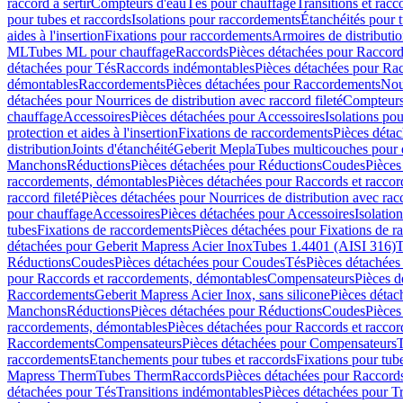
raccord à sertir
Compteurs d'eau
Tés pour chauffage
Transitions et rac
pour tubes et raccords
Isolations pour raccordements
Étanchéités pour t
aides à l'insertion
Fixations pour raccordements
Armoires de distributi
ML
Tubes ML pour chauffage
Raccords
Pièces détachées pour Raccor
détachées pour Tés
Raccords indémontables
Pièces détachées pour Ra
démontables
Raccordements
Pièces détachées pour Raccordements
Nou
détachées pour Nourrices de distribution avec raccord fileté
Compteurs
chauffage
Accessoires
Pièces détachées pour Accessoires
Isolations pou
protection et aides à l'insertion
Fixations de raccordements
Pièces déta
distribution
Joints d'étanchéité
Geberit Mepla
Tubes multicouches pour 
Manchons
Réductions
Pièces détachées pour Réductions
Coudes
Pièces
raccordements, démontables
Pièces détachées pour Raccords et racco
raccord fileté
Pièces détachées pour Nourrices de distribution avec racc
pour chauffage
Accessoires
Pièces détachées pour Accessoires
Isolatio
tubes
Fixations de raccordements
Pièces détachées pour Fixations de 
détachées pour Geberit Mapress Acier Inox
Tubes 1.4401 (AISI 316)
T
Réductions
Coudes
Pièces détachées pour Coudes
Tés
Pièces détachées
pour Raccords et raccordements, démontables
Compensateurs
Pièces 
Raccordements
Geberit Mapress Acier Inox, sans silicone
Pièces détac
Manchons
Réductions
Pièces détachées pour Réductions
Coudes
Pièces
raccordements, démontables
Pièces détachées pour Raccords et racco
Raccordements
Compensateurs
Pièces détachées pour Compensateurs
T
raccordements
Etanchements pour tubes et raccords
Fixations pour tub
Mapress Therm
Tubes Therm
Raccords
Pièces détachées pour Raccord
détachées pour Tés
Transitions indémontables
Pièces détachées pour T