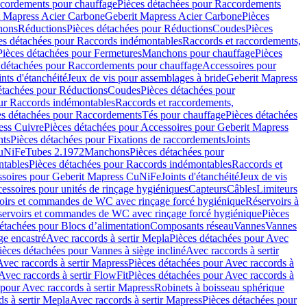
cordements pour chauffage
Pièces détachées pour Raccordements
t Mapress Acier Carbone
Geberit Mapress Acier Carbone
Pièces
hons
Réductions
Pièces détachées pour Réductions
Coudes
Pièces
es détachées pour Raccords indémontables
Raccords et raccordements,
Pièces détachées pour Fermetures
Manchons pour chauffage
Pièces
 détachées pour Raccordements pour chauffage
Accessoires pour
ints d'étanchéité
Jeux de vis pour assemblages à bride
Geberit Mapress
étachées pour Réductions
Coudes
Pièces détachées pour
ur Raccords indémontables
Raccords et raccordements,
es détachées pour Raccordements
Tés pour chauffage
Pièces détachées
ess Cuivre
Pièces détachées pour Accessoires pour Geberit Mapress
nts
Pièces détachées pour Fixations de raccordements
Joints
CuNiFe
Tubes 2.1972
Manchons
Pièces détachées pour
tables
Pièces détachées pour Raccords indémontables
Raccords et
soires pour Geberit Mapress CuNiFe
Joints d'étanchéité
Jeux de vis
essoires pour unités de rinçage hygiéniques
Capteurs
Câbles
Limiteurs
voirs et commandes de WC avec rinçage forcé hygiénique
Réservoirs à
éservoirs et commandes de WC avec rinçage forcé hygiénique
Pièces
étachées pour Blocs d’alimentation
Composants réseau
Vannes
Vannes
ge encastré
Avec raccords à sertir Mepla
Pièces détachées pour Avec
ièces détachées pour Vannes à siège incliné
Avec raccords à sertir
Avec raccords à sertir Mapress
Pièces détachées pour Avec raccords à
Avec raccords à sertir FlowFit
Pièces détachées pour Avec raccords à
 pour Avec raccords à sertir Mapress
Robinets à boisseau sphérique
s à sertir Mepla
Avec raccords à sertir Mapress
Pièces détachées pour