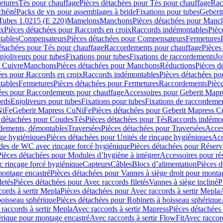
etures
Tés pour chauffage
Pièces détachées pour Tés pour chauffage
Rac
chéité
Packs de vis pour assemblages à bride
Fixations pour tubes
Geberi
Tubes 1.0215 (E 220)
Mamelons
Manchons
Pièces détachées pour Manc
ix
Pièces détachées pour Raccords en croix
Raccords indémontables
Pièc
tables
Compensateurs
Pièces détachées pour Compensateurs
Fermetures
étachées pour Tés pour chauffage
Raccordements pour chauffage
Pièces
njoliveurs pour tubes
Fixations pour tubes
Fixations de raccordements
Jo
s Cuivre
Manchons
Pièces détachées pour Manchons
Réductions
Pièces d
ées pour Raccords en croix
Raccords indémontables
Pièces détachées po
tables
Fermetures
Pièces détachées pour Fermetures
Raccordements
Pièc
ées pour Raccordements pour chauffage
Accessoires pour Geberit Mapr
ords
Enjoliveurs pour tubes
Fixations pour tubes
Fixations de raccordeme
NiFe
Geberit Mapress CuNiFe
Pièces détachées pour Geberit Mapress 
 détachées pour Coudes
Tés
Pièces détachées pour Tés
Raccords indémon
rdements, démontables
Traversées
Pièces détachées pour Traversées
Acces
age hygiéniques
Pièces détachées pour Unités de rinçage hygiéniques
Acc
des de WC avec rinçage forcé hygiénique
Pièces détachées pour Réser
Pièces détachées pour Modules d’hygiène à intégrer
Accessoires pour r
 rinçage forcé hygiénique
Capteurs
Câbles
Blocs d’alimentation
Pièces d
montage encastré
Pièces détachées pour Vannes à siège droit pour monta
letés
Pièces détachées pour Avec raccords filetés
Vannes à siège incliné
P
ords à sertir Mepla
Pièces détachées pour Avec raccords à sertir Mepla
boisseau sphérique
Pièces détachées pour Robinets à boisseau sphérique
raccords à sertir Mepla
Avec raccords à sertir Mapress
Pièces détachées
érique pour montage encastré
Avec raccords à sertir FlowFit
Avec raccord