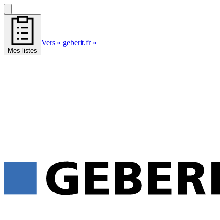
Vers « geberit.fr »
Mes listes