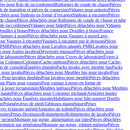
ées pour Kits de raccordement
Rallonges de coude de chasse
Pièces
s de transition et pièces de connexion
Vidages pour urinoirs
Pièces
achées pour Siphons en forme d’escargot
Siphons à encastrer
Pièces
de chasse
Pièces détachées pour Rallonges de coude de chasse et tube
 de raccordement
Vidages pour bidet
Pièces détachées pour Vidages
ouilles à braser
Pièces détachées pour Douilles à braser
Espace
asques à poser
Pièces détachées pour Vasques à poser
Lave-
our Vasques à encastrer
Vasques à encastrer par le dessous
Pièces
s PMR
Pièces détachées pour Lavabos adaptés PMR
Lavabos pour
s pour Autres lavabos
Déversoirs muraux
Pièces détachées pour
e laboratoire
Pièces détachées pour Cuves de laboratoire
Éviers à
our Colonnes
Colonnes
Cache-siphons
Pièces détachées pour Cache-
ts de consoles
Étagères murales
Packs lavabo avec meuble bas
Packs
 pour lavabo
Pièces détachées pour Meubles bas pour lavabo
Pour
r Pour lavabos doubles
Pour lavabos pour meuble
Pièces détachées
our Plans pour vasques
Pour vasque à poser en forme de
 à poser rectangulaire
Meubles latéraux
Pièces détachées pour Meubles
-haute
Pièces détachées pour Colonnes mi-haute
Armoires hautes
tachées pour Étagères murales
Habillages pour bâti-support Duofix
ge
Poignées
Jeux de pieds
Tableaux magnétiques
Prises
vec éclairage intégré
Armoires de toilette
Pièces détachées pour
soires
Prises électriques
Robinetteries
Robinetteries de lavabo
Pièces
 secteur
Montage sur gorge, alimentation par piles
Pièces détachées
entation par générateur
Montage sur gorge, robinet mitigeur
Pièces
n sur secteur
Montage mural, alimentation par piles
Pièces détachées