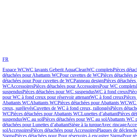
FR
Espace WC
WC lavants Geberit AquaClean
WC complets
Pièces déta
détachées pour Abattants WC
Pour cuvettes de WC
Pièces détachées 
détachées pour Pour cuvettes de WC
Panneau design
Pièces détachées
WC
Accessoires
Pièces détachées pour Accessoires
Pour WC complets
suspendus
Pièces détachées pour WC suspendus
WC à fond creux
Pièc
pour WC à fond creux pour réservoir attenant
WC à fond creux
Pièces
Abattants WC
Abattants WC
Pièces détachées pour Abattants WC
WC 
creux, surélevés
Cuvettes de WC à fond creux, rallongés
Pièces détach
WC
Pièces détachées pour Abattants WC
Lunettes d’abattant
Pièces dé
suspendus
WC au sol
Pièces détachées pour WC au sol
Abattants WC p
détachées pour Lunettes d’abattant
Siège à la turque
Avec rinçage
Acce
sol
Accessoires
Pièces détachées pour Accessoires
Plaques de déclenc
Sigma
Pièces détachées pour Pour réservoirs à encastrer Sigma
Pour ré