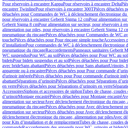
Pour réservoirs à encastrer Kappa
Pour réservoirs à encastrer Delta
Piè
encastrer Twinline
Pour réservoirs à encastrer 300T
Pièces détachées p
détachées pour Commandes de WC à déclenchement électronique du 
pour réservoirs à encastrer Geberit Sigma 12 cm
Pour alimentation sur
Geberit Sigma 8 cm
Pour alimentation sur secteur, pour réservoirs à 
alimentation par piles, pour réservoirs à encastrer Geberit Sigma 12 c
pneumatique du rinçage
Pièces détachées pour Commandes de WC ave
touche
Pièces détachées pour Pour rinçage simple touche
Accessoires
d’installation
Pour commandes de WC à déclenchement électronique d
pneumatique du rinçage
Raccordements
Panneaux sanitaires Geberit M
WC suspendus
Pour WC au sol
Pièces détachées pour Pour WC au sol
bidets
Pour bidets suspendus et au sol
Pièces détachées pour Pour bidet
avec bride
Sans abattant
Pièces détachées pour Sans abattant
Urinoirs, 
apparente ou à encastrer
Pièces détachées pour Pour commande d’urino
d'urinoir intégrée
Pièces détachées pour Pour commande d'urinoir inté
abattant
Séparations d’urinoirs
Pièces détachées pour Séparations d’uri
en verre
Pièces détachées pour Séparations d’urinoirs en verre
Séparati
Accessoires
Siphons et accessoires de siphon
Tubes de chasse, coudes 
dʼurinoir
Montage encastré
Pièces détachées pour Montage encastré
Ave
alimentation sur secteur
Avec déclenchement électronique du rinçage, a
pneumatique du rinçage
Pièces détachées pour Avec déclenchement p
alimentation sur secteur
Pièces détachées pour Avec déclenchement élec
déclenchement électronique du rinçage, alimentation par piles
Avec dé
pour Kits d’installation et de remplacement
Tubes de chasse, coudes de
commande
Raccordements des appareils pour WC, urinoirs et bidets
Vi