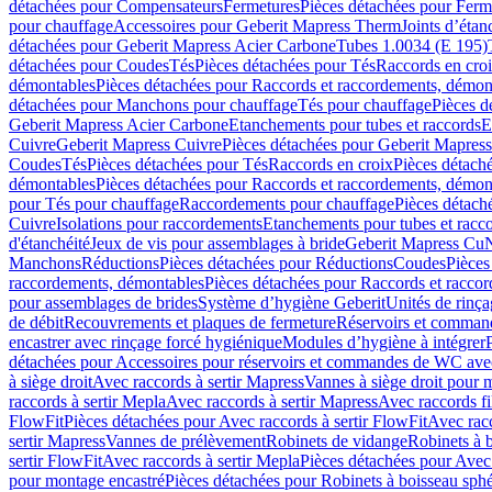
détachées pour Compensateurs
Fermetures
Pièces détachées pour Ferm
pour chauffage
Accessoires pour Geberit Mapress Therm
Joints d’étan
détachées pour Geberit Mapress Acier Carbone
Tubes 1.0034 (E 195)
détachées pour Coudes
Tés
Pièces détachées pour Tés
Raccords en cro
démontables
Pièces détachées pour Raccords et raccordements, démon
détachées pour Manchons pour chauffage
Tés pour chauffage
Pièces d
Geberit Mapress Acier Carbone
Etanchements pour tubes et raccords
E
Cuivre
Geberit Mapress Cuivre
Pièces détachées pour Geberit Mapres
Coudes
Tés
Pièces détachées pour Tés
Raccords en croix
Pièces détach
démontables
Pièces détachées pour Raccords et raccordements, démon
pour Tés pour chauffage
Raccordements pour chauffage
Pièces détach
Cuivre
Isolations pour raccordements
Etanchements pour tubes et racc
d'étanchéité
Jeux de vis pour assemblages à bride
Geberit Mapress Cu
Manchons
Réductions
Pièces détachées pour Réductions
Coudes
Pièces
raccordements, démontables
Pièces détachées pour Raccords et racco
pour assemblages de brides
Système d’hygiène Geberit
Unités de rinç
de débit
Recouvrements et plaques de fermeture
Réservoirs et comman
encastrer avec rinçage forcé hygiénique
Modules d’hygiène à intégrer
détachées pour Accessoires pour réservoirs et commandes de WC avec
à siège droit
Avec raccords à sertir Mapress
Vannes à siège droit pour 
raccords à sertir Mepla
Avec raccords à sertir Mapress
Avec raccords fi
FlowFit
Pièces détachées pour Avec raccords à sertir FlowFit
Avec racc
sertir Mapress
Vannes de prélèvement
Robinets de vidange
Robinets à 
sertir FlowFit
Avec raccords à sertir Mepla
Pièces détachées pour Avec 
pour montage encastré
Pièces détachées pour Robinets à boisseau sph