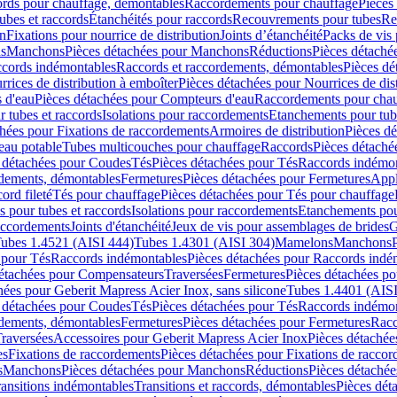
cords pour chauffage, démontables
Raccordements pour chauffage
Pièces
ubes et raccords
Étanchéités pour raccords
Recouvrements pour tubes
Re
on
Fixations pour nourrice de distribution
Joints d’étanchéité
Packs de vis
ds
Manchons
Pièces détachées pour Manchons
Réductions
Pièces détaché
ccords indémontables
Raccords et raccordements, démontables
Pièces dé
rrices de distribution à emboîter
Pièces détachées pour Nourrices de dis
 d'eau
Pièces détachées pour Compteurs d'eau
Raccordements pour chau
r tubes et raccords
Isolations pour raccordements
Etanchements pour tube
chées pour Fixations de raccordements
Armoires de distribution
Pièces dé
eau potable
Tubes multicouches pour chauffage
Raccords
Pièces détaché
 détachées pour Coudes
Tés
Pièces détachées pour Tés
Raccords indémon
rdements, démontables
Fermetures
Pièces détachées pour Fermetures
Appl
ord fileté
Tés pour chauffage
Pièces détachées pour Tés pour chauffage
ns pour tubes et raccords
Isolations pour raccordements
Etanchements pour
raccordements
Joints d'étanchéité
Jeux de vis pour assemblages de brides
G
ubes 1.4521 (AISI 444)
Tubes 1.4301 (AISI 304)
Mamelons
Manchons
 pour Tés
Raccords indémontables
Pièces détachées pour Raccords indé
détachées pour Compensateurs
Traversées
Fermetures
Pièces détachées po
hées pour Geberit Mapress Acier Inox, sans silicone
Tubes 1.4401 (AISI
 détachées pour Coudes
Tés
Pièces détachées pour Tés
Raccords indémon
rdements, démontables
Fermetures
Pièces détachées pour Fermetures
Racc
raversées
Accessoires pour Geberit Mapress Acier Inox
Pièces détachée
es
Fixations de raccordements
Pièces détachées pour Fixations de racco
s
Manchons
Pièces détachées pour Manchons
Réductions
Pièces détachée
ransitions indémontables
Transitions et raccords, démontables
Pièces dét