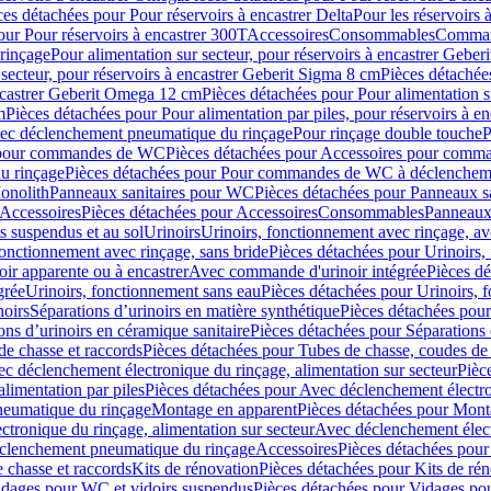
ces détachées pour Pour réservoirs à encastrer Delta
Pour les réservoirs 
our Pour réservoirs à encastrer 300T
Accessoires
Consommables
Command
rinçage
Pour alimentation sur secteur, pour réservoirs à encastrer Gebe
 secteur, pour réservoirs à encastrer Geberit Sigma 8 cm
Pièces détachées
encastrer Geberit Omega 12 cm
Pièces détachées pour Pour alimentation s
m
Pièces détachées pour Pour alimentation par piles, pour réservoirs à 
c déclenchement pneumatique du rinçage
Pour rinçage double touche
P
 pour commandes de WC
Pièces détachées pour Accessoires pour com
u rinçage
Pièces détachées pour Pour commandes de WC à déclencheme
onolith
Panneaux sanitaires pour WC
Pièces détachées pour Panneaux s
Accessoires
Pièces détachées pour Accessoires
Consommables
Panneaux 
s suspendus et au sol
Urinoirs
Urinoirs, fonctionnement avec rinçage, av
fonctionnement avec rinçage, sans bride
Pièces détachées pour Urinoirs,
ir apparente ou à encastrer
Avec commande d'urinoir intégrée
Pièces d
grée
Urinoirs, fonctionnement sans eau
Pièces détachées pour Urinoirs, 
noirs
Séparations d’urinoirs en matière synthétique
Pièces détachées pour
ons d’urinoirs en céramique sanitaire
Pièces détachées pour Séparations 
de chasse et raccords
Pièces détachées pour Tubes de chasse, coudes de 
c déclenchement électronique du rinçage, alimentation sur secteur
Pièc
limentation par piles
Pièces détachées pour Avec déclenchement électron
neumatique du rinçage
Montage en apparent
Pièces détachées pour Mont
tronique du rinçage, alimentation sur secteur
Avec déclenchement électr
clenchement pneumatique du rinçage
Accessoires
Pièces détachées pour
 chasse et raccords
Kits de rénovation
Pièces détachées pour Kits de ré
dages pour WC et vidoirs suspendus
Pièces détachées pour Vidages po