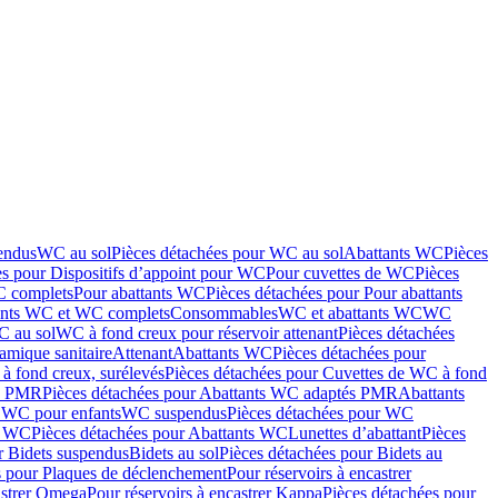
endus
WC au sol
Pièces détachées pour WC au sol
Abattants WC
Pièces
es pour Dispositifs d’appoint pour WC
Pour cuvettes de WC
Pièces
C complets
Pour abattants WC
Pièces détachées pour Pour abattants
ants WC et WC complets
Consommables
WC et abattants WC
WC
C au sol
WC à fond creux pour réservoir attenant
Pièces détachées
amique sanitaire
Attenant
Abattants WC
Pièces détachées pour
à fond creux, surélevés
Pièces détachées pour Cuvettes de WC à fond
és PMR
Pièces détachées pour Abattants WC adaptés PMR
Abattants
r WC pour enfants
WC suspendus
Pièces détachées pour WC
s WC
Pièces détachées pour Abattants WC
Lunettes d’abattant
Pièces
r Bidets suspendus
Bidets au sol
Pièces détachées pour Bidets au
s pour Plaques de déclenchement
Pour réservoirs à encastrer
astrer Omega
Pour réservoirs à encastrer Kappa
Pièces détachées pour