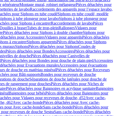
r générateur
Montage mural, robinet mélangeur
Pièces détachées pour
netteries de lavabo
Raccordements des appareils pour l’espace lavabo,
tachées pour Siphons en tube coudé
Siphons en tube coudé, modèle
Siphons à tube plongeur pour lavabo
Siphons à tube plongeur pour
achées pour Siphons à encastrer
Raccordements de lavabo
Pièces
Douilles à braser
Tubes de trop-plein
Rallonges
Vidages pour
re
Pièces détachées pour Siphons à double chambre
Siphons pour
 détachées pour Accessoires
Vidages pour appareils
Pièces détachées
hons à encastrer
Siphons apparents
Pièces détachées pour Siphons
rs muraux
Siphons
Pièces détachées pour Siphons
Coudes de
des
Pièces détachées pour Bondes
Accessoires
Pièces détachées pour
nivelles de douche
Pièces détachées pour Canivelles de
d
Pièces détachées pour Bondes pour douche de plain-pied
Accessoires
 détachées pour Evacuations murales
Accessoires pour évacuations
urs de douche en matériau minéral
Pièces détachées pour Receveurs
achées pour Bâti-supports
Bondes pour receveurs de douche
arations de douche
Séparations de douche latérales pour douche de
hes de rangement pour douches
Pièces détachées pour Niches de
aire
Pièces détachées pour Baignoires en acrylique sanitaire
Baignoires
inéral
Baignoires pour bébés
Pièces détachées pour Baignoires pour
tachées pour Vidages pour receveurs de douche, d52
Avec cache-
che, d62
Avec cache-bonde
Pièces détachées pour Avec cache-
ées pour Avec cache-bonde
Sans cache-bonde
Pièces détachées pour
 pour receveurs de douche Sestra
Sans cache-bonde
Pièces détachées