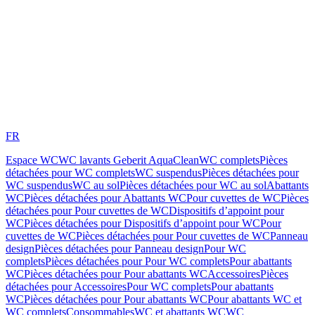
FR
Espace WC
WC lavants Geberit AquaClean
WC complets
Pièces
détachées pour WC complets
WC suspendus
Pièces détachées pour
WC suspendus
WC au sol
Pièces détachées pour WC au sol
Abattants
WC
Pièces détachées pour Abattants WC
Pour cuvettes de WC
Pièces
détachées pour Pour cuvettes de WC
Dispositifs d’appoint pour
WC
Pièces détachées pour Dispositifs d’appoint pour WC
Pour
cuvettes de WC
Pièces détachées pour Pour cuvettes de WC
Panneau
design
Pièces détachées pour Panneau design
Pour WC
complets
Pièces détachées pour Pour WC complets
Pour abattants
WC
Pièces détachées pour Pour abattants WC
Accessoires
Pièces
détachées pour Accessoires
Pour WC complets
Pour abattants
WC
Pièces détachées pour Pour abattants WC
Pour abattants WC et
WC complets
Consommables
WC et abattants WC
WC