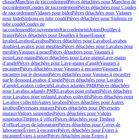
chasse
Manchon de raccordement
Pièces détachées pour Manchon de
raccordement
Coudes de raccordement
Pièces détachées pour Coudes
de raccordement
Vidages pour bidet
Pièces détachées pour Vidages
pour bidet
Siphons en tube coudé
Pièces détachées pour Siphons en
tube coudé
Coudes de
raccordement
Recouvrements
Raccordements
Joints
Douilles à
braser
Pièces détachées pour Douilles à braser
Espace
lavabo
Lavabos
Lavabos
Pièces détachées pour Lavabos
Lavabos
doubles
Lavabos pour meubles
Pièces détachées pour Lavabos pour
meubles
Vasques à poser
Pièces détachées pour Vasques à
poser
Lave-mains
Pièces détachées pour Lave-mains
Lave-mains
d’angle
Pièces détachées pour Lave-mains d’angle
Vasques à
encastrer
Pièces détachées pour Vasques à encastrer
Vasques à
encastrer par le dessous
Pièces détachées pour Vasques à encastrer
par le dessous
Lavabos d’angle
Pièces détachées pour Lavabos
d’angle
Lavabos collectifs
Lavabos adaptés PMR
Pièces détachées
pour Lavabos adaptés PMR
Lavabos pour enfants
Pièces détachées
pour Lavabos pour enfants
Lavabos collectifs
Pièces détachées pour
Lavabos collectifs
Autres lavabos
Pièces détachées pour Autres
lavabos
Déversoirs muraux
Pièces détachées pour Déversoirs
muraux
Vidoirs suspendus
Pièces détachées pour Vidoirs
suspendus
Timbres dʼoffice
Pièces détachées pour Timbres
dʼoffice
Cuves de laboratoire
Pièces détachées pour Cuves de
laboratoire
Éviers à encastrer
Pièces détachées pour Éviers à
encastrer
Éviers à poser
Pièces détachées pour Éviers à