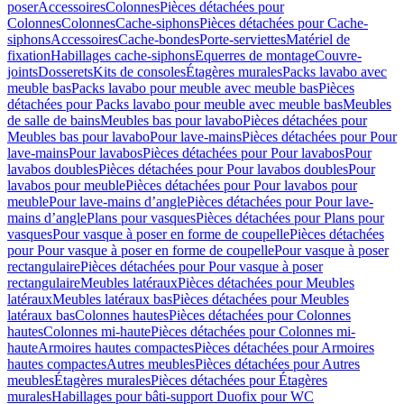
poser
Accessoires
Colonnes
Pièces détachées pour
Colonnes
Colonnes
Cache-siphons
Pièces détachées pour Cache-
siphons
Accessoires
Cache-bondes
Porte-serviettes
Matériel de
fixation
Habillages cache-siphons
Equerres de montage
Couvre-
joints
Dosserets
Kits de consoles
Étagères murales
Packs lavabo avec
meuble bas
Packs lavabo pour meuble avec meuble bas
Pièces
détachées pour Packs lavabo pour meuble avec meuble bas
Meubles
de salle de bains
Meubles bas pour lavabo
Pièces détachées pour
Meubles bas pour lavabo
Pour lave-mains
Pièces détachées pour Pour
lave-mains
Pour lavabos
Pièces détachées pour Pour lavabos
Pour
lavabos doubles
Pièces détachées pour Pour lavabos doubles
Pour
lavabos pour meuble
Pièces détachées pour Pour lavabos pour
meuble
Pour lave-mains d’angle
Pièces détachées pour Pour lave-
mains d’angle
Plans pour vasques
Pièces détachées pour Plans pour
vasques
Pour vasque à poser en forme de coupelle
Pièces détachées
pour Pour vasque à poser en forme de coupelle
Pour vasque à poser
rectangulaire
Pièces détachées pour Pour vasque à poser
rectangulaire
Meubles latéraux
Pièces détachées pour Meubles
latéraux
Meubles latéraux bas
Pièces détachées pour Meubles
latéraux bas
Colonnes hautes
Pièces détachées pour Colonnes
hautes
Colonnes mi-haute
Pièces détachées pour Colonnes mi-
haute
Armoires hautes compactes
Pièces détachées pour Armoires
hautes compactes
Autres meubles
Pièces détachées pour Autres
meubles
Étagères murales
Pièces détachées pour Étagères
murales
Habillages pour bâti-support Duofix pour WC