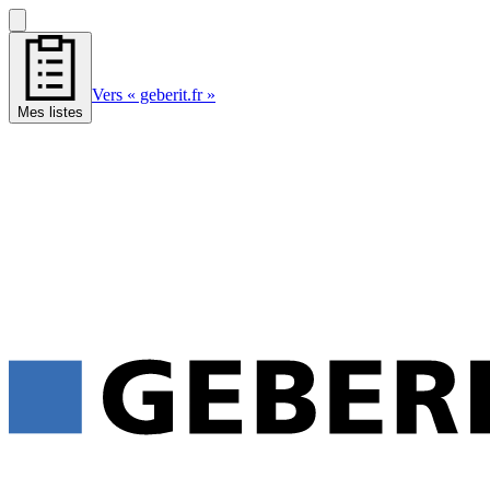
Vers « geberit.fr »
Mes listes