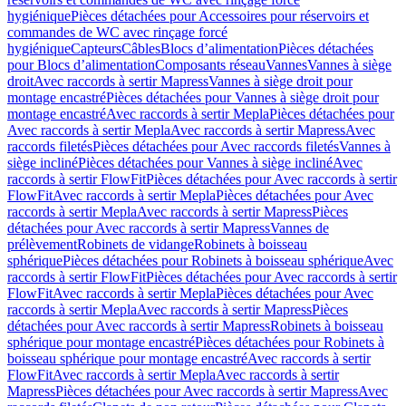
hygiénique
Pièces détachées pour Accessoires pour réservoirs et
commandes de WC avec rinçage forcé
hygiénique
Capteurs
Câbles
Blocs d’alimentation
Pièces détachées
pour Blocs d’alimentation
Composants réseau
Vannes
Vannes à siège
droit
Avec raccords à sertir Mapress
Vannes à siège droit pour
montage encastré
Pièces détachées pour Vannes à siège droit pour
montage encastré
Avec raccords à sertir Mepla
Pièces détachées pour
Avec raccords à sertir Mepla
Avec raccords à sertir Mapress
Avec
raccords filetés
Pièces détachées pour Avec raccords filetés
Vannes à
siège incliné
Pièces détachées pour Vannes à siège incliné
Avec
raccords à sertir FlowFit
Pièces détachées pour Avec raccords à sertir
FlowFit
Avec raccords à sertir Mepla
Pièces détachées pour Avec
raccords à sertir Mepla
Avec raccords à sertir Mapress
Pièces
détachées pour Avec raccords à sertir Mapress
Vannes de
prélèvement
Robinets de vidange
Robinets à boisseau
sphérique
Pièces détachées pour Robinets à boisseau sphérique
Avec
raccords à sertir FlowFit
Pièces détachées pour Avec raccords à sertir
FlowFit
Avec raccords à sertir Mepla
Pièces détachées pour Avec
raccords à sertir Mepla
Avec raccords à sertir Mapress
Pièces
détachées pour Avec raccords à sertir Mapress
Robinets à boisseau
sphérique pour montage encastré
Pièces détachées pour Robinets à
boisseau sphérique pour montage encastré
Avec raccords à sertir
FlowFit
Avec raccords à sertir Mepla
Avec raccords à sertir
Mapress
Pièces détachées pour Avec raccords à sertir Mapress
Avec