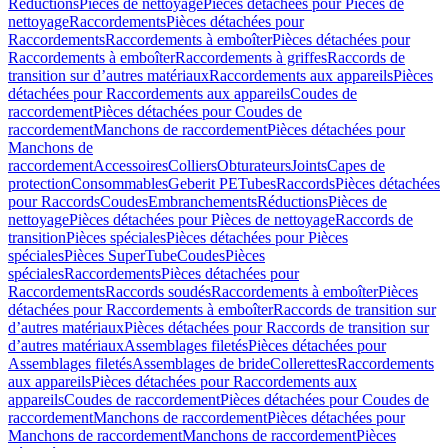
Réductions
Pièces de nettoyage
Pièces détachées pour Pièces de
nettoyage
Raccordements
Pièces détachées pour
Raccordements
Raccordements à emboîter
Pièces détachées pour
Raccordements à emboîter
Raccordements à griffes
Raccords de
transition sur d’autres matériaux
Raccordements aux appareils
Pièces
détachées pour Raccordements aux appareils
Coudes de
raccordement
Pièces détachées pour Coudes de
raccordement
Manchons de raccordement
Pièces détachées pour
Manchons de
raccordement
Accessoires
Colliers
Obturateurs
Joints
Capes de
protection
Consommables
Geberit PE
Tubes
Raccords
Pièces détachées
pour Raccords
Coudes
Embranchements
Réductions
Pièces de
nettoyage
Pièces détachées pour Pièces de nettoyage
Raccords de
transition
Pièces spéciales
Pièces détachées pour Pièces
spéciales
Pièces SuperTube
Coudes
Pièces
spéciales
Raccordements
Pièces détachées pour
Raccordements
Raccords soudés
Raccordements à emboîter
Pièces
détachées pour Raccordements à emboîter
Raccords de transition sur
d’autres matériaux
Pièces détachées pour Raccords de transition sur
d’autres matériaux
Assemblages filetés
Pièces détachées pour
Assemblages filetés
Assemblages de bride
Collerettes
Raccordements
aux appareils
Pièces détachées pour Raccordements aux
appareils
Coudes de raccordement
Pièces détachées pour Coudes de
raccordement
Manchons de raccordement
Pièces détachées pour
Manchons de raccordement
Manchons de raccordement
Pièces