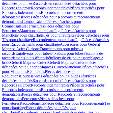
détachées pour Tés
Raccords en croix
Pièces détachées pour
Raccords en croix
Raccords indémontables
Pièces détachées pour
Raccords indémontables
Raccords et raccordements,
démontables
Pièces détachées pour Raccords et raccordements,
démontables
Compensateurs
Pièces détachées pour
Compensateurs
Fermetures
Pièces détachées pour
Fermetures
Manchons pour chauffage
Pièces détachées pour
Manchons pour chauffage
Tés pour chauffage
Pièces détachées pour
Tés pour chauffage
Raccordements pour chauffage
Pièces détachées
pour Raccordements pour chauffage
Accessoires pour Geberit
Mapress Acier Carbone
Etanchements pour tubes et
raccords
Enjoliveurs pour tubes
Fixations pour tubes
Fixations de
raccordements
Joints d'étanchéité
Jeux de vis pour assemblages à
bride
Geberit Mapress Cuivre
Geberit Mapress Cuivre
Pièces
détachées pour Geberit Mapress Cuivre
Manchons
Pièces détachées
pour Manchons
Réductions
Pièces détachées pour
Réductions
Coudes
Pièces détachées pour Coudes
Tés
Pièces
détachées pour Tés
Raccords en croix
Pièces détachées pour
Raccords en croix
Raccords indémontables
Pièces détachées pour
Raccords indémontables
Raccords et raccordements,
démontables
Pièces détachées pour Raccords et raccordements,
démontables
Fermetures
Pièces détachées pour
Fermetures
Raccordements
Pièces détachées pour Raccordements
Tés
pour chauffage
Pièces détachées pour Tés pour
chauffage
Raccordements pour chauffage
Pièces détachées pour