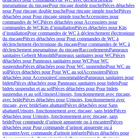
pneumatique du rinçage
Pour rinçage double touche
Pièces détachées
pour Pour rinçage double touche
Pour rinçage simple touche
Pièces
détachées pour Pour rinçage simple touche
Accessoires pour
commandes de WC
Pièces détachées pour Accessoires pour
commandes de WC
Kits d’installation
Pièces détachées pour Kits
d’installation
Pour commandes de WC à déclenchement électronique
du rinçage
Pièces détachées pour Pour commandes de WC à
déclenchement électronique du rinçage
Pour commandes de WC à
déclenchement pneumatique du rinçage
Raccordements
Panneaux
sanitaires Geberit Monolith
Panneaux sanitaires pour WC
Pièces
détachées pour Panneaux sanitaires pour WC
Pour WC
suspendus
Pièces détachées pour Pour WC suspendus
Pour WC au
sol
Pièces détachées pour Pour WC au sol
Accessoires
Pièces
détachées pour Accessoires
Consommables
Panneaux sanitaires pour
bidets
Pièces détachées pour Panneaux sanitaires pour bidets
Pour
bidets suspendus et au sol
Pièces détachées pour Pour bidets
suspendus et au sol
Urinoirs
Urinoirs, fonctionnement avec rinçage,
avec bride
Pièces détachées pour Urinoirs, fonctionnement avec
rinçage, avec bride
Sans abattant
Pièces détachées pour Sans
abattant
Urinoirs, fonctionnement avec rinçage, sans bride
Pièces
détachées pour Urinoirs, fonctionnement avec rinçage, sans
bride
Pour commande d’urinoir apparente ou à encastrer
Pièces
détachées pour Pour commande d’urinoir apparente ou à
encastrer
Avec commande d'urinoir intégrée
Pièces détachées pour