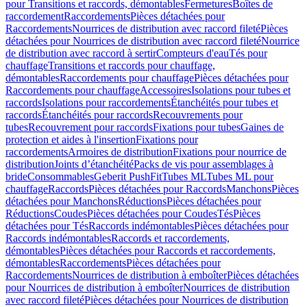
pour Transitions et raccords, démontables
Fermetures
Boîtes de
raccordement
Raccordements
Pièces détachées pour
Raccordements
Nourrices de distribution avec raccord fileté
Pièces
détachées pour Nourrices de distribution avec raccord fileté
Nourrice
de distribution avec raccord à sertir
Compteurs d'eau
Tés pour
chauffage
Transitions et raccords pour chauffage,
démontables
Raccordements pour chauffage
Pièces détachées pour
Raccordements pour chauffage
Accessoires
Isolations pour tubes et
raccords
Isolations pour raccordements
Étanchéités pour tubes et
raccords
Étanchéités pour raccords
Recouvrements pour
tubes
Recouvrement pour raccords
Fixations pour tubes
Gaines de
protection et aides à l'insertion
Fixations pour
raccordements
Armoires de distribution
Fixations pour nourrice de
distribution
Joints d’étanchéité
Packs de vis pour assemblages à
bride
Consommables
Geberit PushFit
Tubes ML
Tubes ML pour
chauffage
Raccords
Pièces détachées pour Raccords
Manchons
Pièces
détachées pour Manchons
Réductions
Pièces détachées pour
Réductions
Coudes
Pièces détachées pour Coudes
Tés
Pièces
détachées pour Tés
Raccords indémontables
Pièces détachées pour
Raccords indémontables
Raccords et raccordements,
démontables
Pièces détachées pour Raccords et raccordements,
démontables
Raccordements
Pièces détachées pour
Raccordements
Nourrices de distribution à emboîter
Pièces détachées
pour Nourrices de distribution à emboîter
Nourrices de distribution
avec raccord fileté
Pièces détachées pour Nourrices de distribution