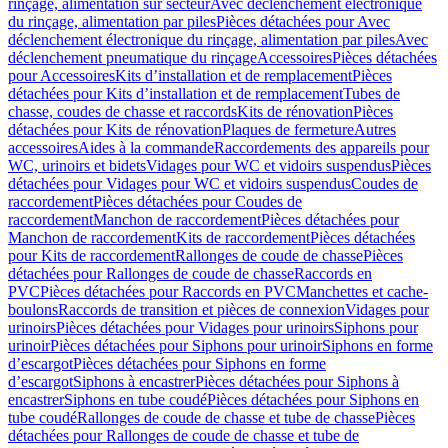
rinçage, alimentation sur secteur
Avec déclenchement électronique
du rinçage, alimentation par piles
Pièces détachées pour Avec
déclenchement électronique du rinçage, alimentation par piles
Avec
déclenchement pneumatique du rinçage
Accessoires
Pièces détachées
pour Accessoires
Kits d’installation et de remplacement
Pièces
détachées pour Kits d’installation et de remplacement
Tubes de
chasse, coudes de chasse et raccords
Kits de rénovation
Pièces
détachées pour Kits de rénovation
Plaques de fermeture
Autres
accessoires
Aides à la commande
Raccordements des appareils pour
WC, urinoirs et bidets
Vidages pour WC et vidoirs suspendus
Pièces
détachées pour Vidages pour WC et vidoirs suspendus
Coudes de
raccordement
Pièces détachées pour Coudes de
raccordement
Manchon de raccordement
Pièces détachées pour
Manchon de raccordement
Kits de raccordement
Pièces détachées
pour Kits de raccordement
Rallonges de coude de chasse
Pièces
détachées pour Rallonges de coude de chasse
Raccords en
PVC
Pièces détachées pour Raccords en PVC
Manchettes et cache-
boulons
Raccords de transition et pièces de connexion
Vidages pour
urinoirs
Pièces détachées pour Vidages pour urinoirs
Siphons pour
urinoir
Pièces détachées pour Siphons pour urinoir
Siphons en forme
d’escargot
Pièces détachées pour Siphons en forme
d’escargot
Siphons à encastrer
Pièces détachées pour Siphons à
encastrer
Siphons en tube coudé
Pièces détachées pour Siphons en
tube coudé
Rallonges de coude de chasse et tube de chasse
Pièces
détachées pour Rallonges de coude de chasse et tube de