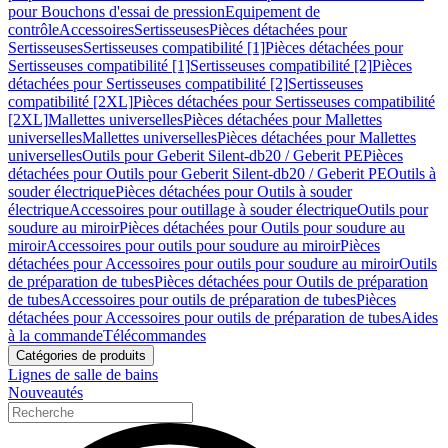
pour Bouchons d'essai de pression
Equipement de
contrôle
Accessoires
Sertisseuses
Pièces détachées pour
Sertisseuses
Sertisseuses compatibilité [1]
Pièces détachées pour
Sertisseuses compatibilité [1]
Sertisseuses compatibilité [2]
Pièces
détachées pour Sertisseuses compatibilité [2]
Sertisseuses
compatibilité [2XL]
Pièces détachées pour Sertisseuses compatibilité
[2XL]
Mallettes universelles
Pièces détachées pour Mallettes
universelles
Mallettes universelles
Pièces détachées pour Mallettes
universelles
Outils pour Geberit Silent-db20 / Geberit PE
Pièces
détachées pour Outils pour Geberit Silent-db20 / Geberit PE
Outils à
souder électrique
Pièces détachées pour Outils à souder
électrique
Accessoires pour outillage à souder électrique
Outils pour
soudure au miroir
Pièces détachées pour Outils pour soudure au
miroir
Accessoires pour outils pour soudure au miroir
Pièces
détachées pour Accessoires pour outils pour soudure au miroir
Outils
de préparation de tubes
Pièces détachées pour Outils de préparation
de tubes
Accessoires pour outils de préparation de tubes
Pièces
détachées pour Accessoires pour outils de préparation de tubes
Aides
à la commande
Télécommandes
Catégories de produits
Lignes de salle de bains
Nouveautés