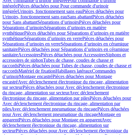
Avec commande d'urinoir intégrée
Pour commande d'urinoir
intégrée
Pièces détachées pour Pour commande d'urinoir
intégrée
Urinoirs, fonctionnement sans eau
Pièces détachées pour
Urinoirs, fonctionnement sans eau
Sans abattant
Pièces détachées
pour Sans abattant
Séparations d’urinoirs
Pièces détachées pour
Séparations d’urinoirs
Séparations d’urinoirs en matière
synthétique
Pièces détachées pour Séparations d’urinoirs en matière
synthétique
Séparations d’urinoirs en verre
Pièces détachées pour
Séparations d’urinoirs en verre
Séparations d’urinoirs en céramique
sanitaire
Pièces détachées pour Séparations d’urinoirs en céramique
sanitaire
Accessoires
Pièces détachées pour Accessoires
Siphons et
accessoires de siphon
Tubes de chasse, coudes de chasse et
raccords
Pièces détachées pour Tubes de chasse, coudes de chasse et
raccords
Matériel de fixation
Habillages latéraux
Commandes
dʼurinoir
Montage encastré
Pièces détachées pour Montage
encastré
Avec déclenchement électronique du rinçage, alimentation
sur secteur
Pièces détachées pour Avec déclenchement électronique
du rinçage, alimentation sur secteur
Avec déclenchement
électronique du rinçage, alimentation par piles
Pièces détachées pour
Avec déclenchement électronique du rinçage, alimentation par
piles
Avec déclenchement pneumatique du rinçage
Pièces détachées
pour Avec déclenchement pneumatique du rinçage
Montage en
apparent
Pièces détachées pour Montage en apparent
Avec
déclenchement électronique du rinçage, alimentation sur
secteur
Pièces détachées pour Avec déclenchement électronique du