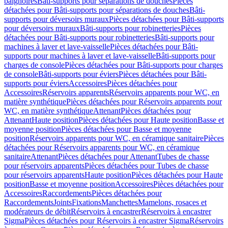
baignoires
Bâti-supports pour séparations de douches
Pièces
détachées pour Bâti-supports pour séparations de douches
Bâti-
supports pour déversoirs muraux
Pièces détachées pour Bâti-supports
pour déversoirs muraux
Bâti-supports pour robinetteries
Pièces
détachées pour Bâti-supports pour robinetteries
Bâti-supports pour
machines à laver et lave-vaisselle
Pièces détachées pour Bâti-
supports pour machines à laver et lave-vaisselle
Bâti-supports pour
charges de console
Pièces détachées pour Bâti-supports pour charges
de console
Bâti-supports pour éviers
Pièces détachées pour Bâti-
supports pour éviers
Accessoires
Pièces détachées pour
Accessoires
Réservoirs apparents
Réservoirs apparents pour WC, en
matière synthétique
Pièces détachées pour Réservoirs apparents pour
WC, en matière synthétique
Attenant
Pièces détachées pour
Attenant
Haute position
Pièces détachées pour Haute position
Basse et
moyenne position
Pièces détachées pour Basse et moyenne
position
Réservoirs apparents pour WC, en céramique sanitaire
Pièces
détachées pour Réservoirs apparents pour WC, en céramique
sanitaire
Attenant
Pièces détachées pour Attenant
Tubes de chasse
pour réservoirs apparents
Pièces détachées pour Tubes de chasse
pour réservoirs apparents
Haute position
Pièces détachées pour Haute
position
Basse et moyenne position
Accessoires
Pièces détachées pour
Accessoires
Raccordements
Pièces détachées pour
Raccordements
Joints
Fixations
Manchettes
Mamelons, rosaces et
modérateurs de débit
Réservoirs à encastrer
Réservoirs à encastrer
Sigma
Pièces détachées pour Réservoirs à encastrer Sigma
Réservoirs