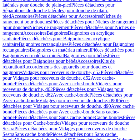
latérales pour douche de plain-pied
Pièces détachées pour
Séparations de douche latérales pour douche de plain-
pied
Accessoires
Pièces détachées pour Accessoires
Niches de
rangement pour douches
Pièces détachées pour Niches de rangement
pour douches
Niches de rangement
Pièces détachées pour Niches de
rangement
Accessoires
Baignoires
Baignoires en acrylique
sanitaire
Pièces détachées pour Baignoires en acrylique
sanitaire
Baignoires rectangulaires
Pièces détachées pour Baignoires
rectangulaires
Baignoires en matériau minéral
Pièces détachées pour
Baignoires en matériau minéral
Baignoires pour bébés
Pièces
détachées pour Baignoires pour bébés
Accessoires
Kits de
réparation
Raccordements des appareils pour douches et
baignoires
Vidages pour receveurs de douche, d52
Pièces détachées
pour Vidages pour receveurs de douche, d52
Avec cache-
bonde
Pièces détachées pour Avec cache-bonde
Vidages pour
receveurs de douche, d62
Pièces détachées pour Vidages pour
receveurs de douche, d62
Avec cache-bonde
Pièces détachées pour
Avec cache-bonde
Vidages pour receveurs de douche, d90
Pièces
détachées pour Vidages pour receveurs de douche, d90
Avec cache-
bonde
Pièces détachées pour Avec cache-bonde
Sans cache-
bonde
Pièces détachées pour Sans cache-bonde
Cache-bondes
Pièces
détachées pour Cache-bondes
Vidages pour receveurs de douche
Sestra
Pièces détachées pour Vidages pour receveurs de douche
Sestra
Sans cache-bonde
Pièces détachées pour Sans cache-
bonde
Vidages pour baignoires, d52
Pièces détachées pour Vidages