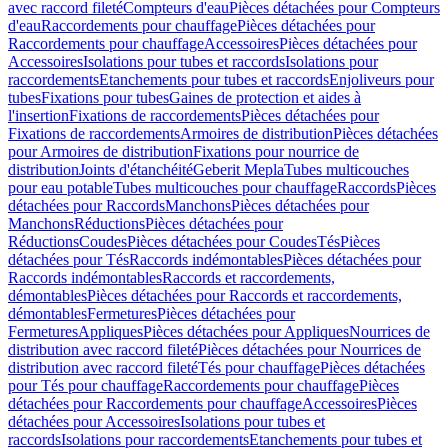
avec raccord fileté
Compteurs d'eau
Pièces détachées pour Compteurs
d'eau
Raccordements pour chauffage
Pièces détachées pour
Raccordements pour chauffage
Accessoires
Pièces détachées pour
Accessoires
Isolations pour tubes et raccords
Isolations pour
raccordements
Etanchements pour tubes et raccords
Enjoliveurs pour
tubes
Fixations pour tubes
Gaines de protection et aides à
l'insertion
Fixations de raccordements
Pièces détachées pour
Fixations de raccordements
Armoires de distribution
Pièces détachées
pour Armoires de distribution
Fixations pour nourrice de
distribution
Joints d'étanchéité
Geberit Mepla
Tubes multicouches
pour eau potable
Tubes multicouches pour chauffage
Raccords
Pièces
détachées pour Raccords
Manchons
Pièces détachées pour
Manchons
Réductions
Pièces détachées pour
Réductions
Coudes
Pièces détachées pour Coudes
Tés
Pièces
détachées pour Tés
Raccords indémontables
Pièces détachées pour
Raccords indémontables
Raccords et raccordements,
démontables
Pièces détachées pour Raccords et raccordements,
démontables
Fermetures
Pièces détachées pour
Fermetures
Appliques
Pièces détachées pour Appliques
Nourrices de
distribution avec raccord fileté
Pièces détachées pour Nourrices de
distribution avec raccord fileté
Tés pour chauffage
Pièces détachées
pour Tés pour chauffage
Raccordements pour chauffage
Pièces
détachées pour Raccordements pour chauffage
Accessoires
Pièces
détachées pour Accessoires
Isolations pour tubes et
raccords
Isolations pour raccordements
Etanchements pour tubes et