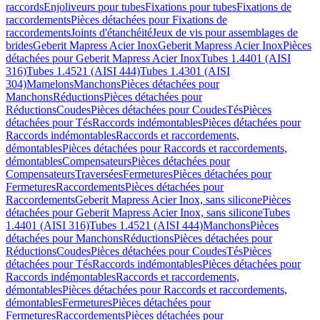
raccords
Enjoliveurs pour tubes
Fixations pour tubes
Fixations de
raccordements
Pièces détachées pour Fixations de
raccordements
Joints d'étanchéité
Jeux de vis pour assemblages de
brides
Geberit Mapress Acier Inox
Geberit Mapress Acier Inox
Pièces
détachées pour Geberit Mapress Acier Inox
Tubes 1.4401 (AISI
316)
Tubes 1.4521 (AISI 444)
Tubes 1.4301 (AISI
304)
Mamelons
Manchons
Pièces détachées pour
Manchons
Réductions
Pièces détachées pour
Réductions
Coudes
Pièces détachées pour Coudes
Tés
Pièces
détachées pour Tés
Raccords indémontables
Pièces détachées pour
Raccords indémontables
Raccords et raccordements,
démontables
Pièces détachées pour Raccords et raccordements,
démontables
Compensateurs
Pièces détachées pour
Compensateurs
Traversées
Fermetures
Pièces détachées pour
Fermetures
Raccordements
Pièces détachées pour
Raccordements
Geberit Mapress Acier Inox, sans silicone
Pièces
détachées pour Geberit Mapress Acier Inox, sans silicone
Tubes
1.4401 (AISI 316)
Tubes 1.4521 (AISI 444)
Manchons
Pièces
détachées pour Manchons
Réductions
Pièces détachées pour
Réductions
Coudes
Pièces détachées pour Coudes
Tés
Pièces
détachées pour Tés
Raccords indémontables
Pièces détachées pour
Raccords indémontables
Raccords et raccordements,
démontables
Pièces détachées pour Raccords et raccordements,
démontables
Fermetures
Pièces détachées pour
Fermetures
Raccordements
Pièces détachées pour