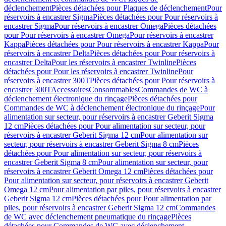
déclenchement
Pièces détachées pour Plaques de déclenchement
Pour
réservoirs à encastrer Sigma
Pièces détachées pour Pour réservoirs à
encastrer Sigma
Pour réservoirs à encastrer Omega
Pièces détachées
pour Pour réservoirs à encastrer Omega
Pour réservoirs à encastrer
Kappa
Pièces détachées pour Pour réservoirs à encastrer Kappa
Pour
réservoirs à encastrer Delta
Pièces détachées pour Pour réservoirs à
encastrer Delta
Pour les réservoirs à encastrer Twinline
Pièces
détachées pour Pour les réservoirs à encastrer Twinline
Pour
réservoirs à encastrer 300T
Pièces détachées pour Pour réservoirs à
encastrer 300T
Accessoires
Consommables
Commandes de WC à
déclenchement électronique du rinçage
Pièces détachées pour
Commandes de WC à déclenchement électronique du rinçage
Pour
alimentation sur secteur, pour réservoirs à encastrer Geberit Sigma
12 cm
Pièces détachées pour Pour alimentation sur secteur, pour
réservoirs à encastrer Geberit Sigma 12 cm
Pour alimentation sur
secteur, pour réservoirs à encastrer Geberit Sigma 8 cm
Pièces
détachées pour Pour alimentation sur secteur, pour réservoirs à
encastrer Geberit Sigma 8 cm
Pour alimentation sur secteur, pour
réservoirs à encastrer Geberit Omega 12 cm
Pièces détachées pour
Pour alimentation sur secteur, pour réservoirs à encastrer Geberit
Omega 12 cm
Pour alimentation par piles, pour réservoirs à encastrer
Geberit Sigma 12 cm
Pièces détachées pour Pour alimentation par
piles, pour réservoirs à encastrer Geberit Sigma 12 cm
Commandes
de WC avec déclenchement pneumatique du rinçage
Pièces
détachées pour Commandes de WC avec déclenchement