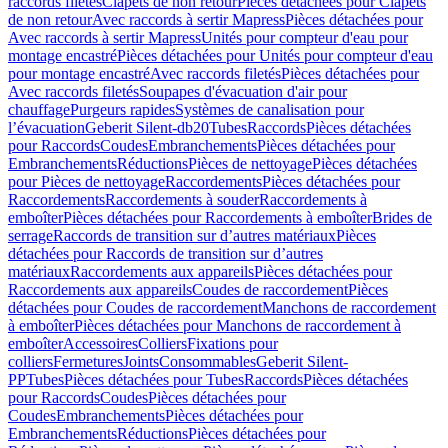
raccords filetés
Clapets de non retour
Pièces détachées pour Clapets
de non retour
Avec raccords à sertir Mapress
Pièces détachées pour
Avec raccords à sertir Mapress
Unités pour compteur d'eau pour
montage encastré
Pièces détachées pour Unités pour compteur d'eau
pour montage encastré
Avec raccords filetés
Pièces détachées pour
Avec raccords filetés
Soupapes d'évacuation d'air pour
chauffage
Purgeurs rapides
Systèmes de canalisation pour
l’évacuation
Geberit Silent-db20
Tubes
Raccords
Pièces détachées
pour Raccords
Coudes
Embranchements
Pièces détachées pour
Embranchements
Réductions
Pièces de nettoyage
Pièces détachées
pour Pièces de nettoyage
Raccordements
Pièces détachées pour
Raccordements
Raccordements à souder
Raccordements à
emboîter
Pièces détachées pour Raccordements à emboîter
Brides de
serrage
Raccords de transition sur d’autres matériaux
Pièces
détachées pour Raccords de transition sur d’autres
matériaux
Raccordements aux appareils
Pièces détachées pour
Raccordements aux appareils
Coudes de raccordement
Pièces
détachées pour Coudes de raccordement
Manchons de raccordement
à emboîter
Pièces détachées pour Manchons de raccordement à
emboîter
Accessoires
Colliers
Fixations pour
colliers
Fermetures
Joints
Consommables
Geberit Silent-
PP
Tubes
Pièces détachées pour Tubes
Raccords
Pièces détachées
pour Raccords
Coudes
Pièces détachées pour
Coudes
Embranchements
Pièces détachées pour
Embranchements
Réductions
Pièces détachées pour