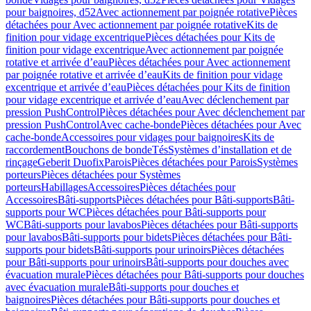
pour baignoires, d52
Avec actionnement par poignée rotative
Pièces
détachées pour Avec actionnement par poignée rotative
Kits de
finition pour vidage excentrique
Pièces détachées pour Kits de
finition pour vidage excentrique
Avec actionnement par poignée
rotative et arrivée d’eau
Pièces détachées pour Avec actionnement
par poignée rotative et arrivée d’eau
Kits de finition pour vidage
excentrique et arrivée d’eau
Pièces détachées pour Kits de finition
pour vidage excentrique et arrivée d’eau
Avec déclenchement par
pression PushControl
Pièces détachées pour Avec déclenchement par
pression PushControl
Avec cache-bonde
Pièces détachées pour Avec
cache-bonde
Accessoires pour vidages pour baignoires
Kits de
raccordement
Bouchons de bonde
Tés
Systèmes d’installation et de
rinçage
Geberit Duofix
Parois
Pièces détachées pour Parois
Systèmes
porteurs
Pièces détachées pour Systèmes
porteurs
Habillages
Accessoires
Pièces détachées pour
Accessoires
Bâti-supports
Pièces détachées pour Bâti-supports
Bâti-
supports pour WC
Pièces détachées pour Bâti-supports pour
WC
Bâti-supports pour lavabos
Pièces détachées pour Bâti-supports
pour lavabos
Bâti-supports pour bidets
Pièces détachées pour Bâti-
supports pour bidets
Bâti-supports pour urinoirs
Pièces détachées
pour Bâti-supports pour urinoirs
Bâti-supports pour douches avec
évacuation murale
Pièces détachées pour Bâti-supports pour douches
avec évacuation murale
Bâti-supports pour douches et
baignoires
Pièces détachées pour Bâti-supports pour douches et