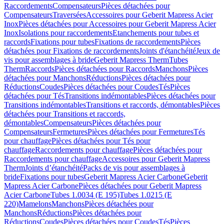
Raccordements
Compensateurs
Pièces détachées pour
Compensateurs
Traversées
Accessoires pour Geberit Mapress Acier
Inox
Pièces détachées pour Accessoires pour Geberit Mapress Acier
Inox
Isolations pour raccordements
Etanchements pour tubes et
raccords
Fixations pour tubes
Fixations de raccordements
Pièces
détachées pour Fixations de raccordements
Joints d'étanchéité
Jeux de
vis pour assemblages à bride
Geberit Mapress Therm
Tubes
Therm
Raccords
Pièces détachées pour Raccords
Manchons
Pièces
détachées pour Manchons
Réductions
Pièces détachées pour
Réductions
Coudes
Pièces détachées pour Coudes
Tés
Pièces
détachées pour Tés
Transitions indémontables
Pièces détachées pour
Transitions indémontables
Transitions et raccords, démontables
Pièces
détachées pour Transitions et raccords,
démontables
Compensateurs
Pièces détachées pour
Compensateurs
Fermetures
Pièces détachées pour Fermetures
Tés
pour chauffage
Pièces détachées pour Tés pour
chauffage
Raccordements pour chauffage
Pièces détachées pour
Raccordements pour chauffage
Accessoires pour Geberit Mapress
Therm
Joints d’étanchéité
Packs de vis pour assemblages à
bride
Fixations pour tubes
Geberit Mapress Acier Carbone
Geberit
Mapress Acier Carbone
Pièces détachées pour Geberit Mapress
Acier Carbone
Tubes 1.0034 (E 195)
Tubes 1.0215 (E
220)
Mamelons
Manchons
Pièces détachées pour
Manchons
Réductions
Pièces détachées pour
Réductions
Coudes
Pièces détachées pour Coudes
Tés
Pièces