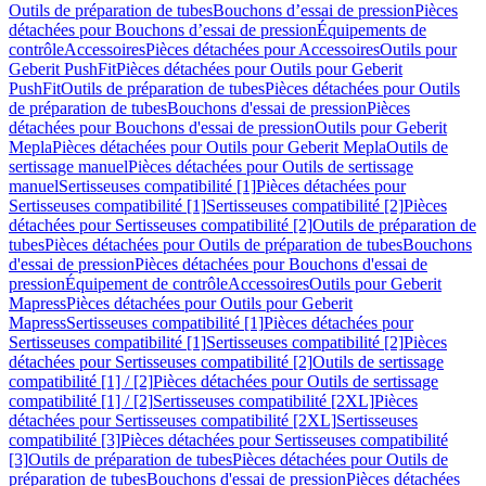
Outils de préparation de tubes
Bouchons d’essai de pression
Pièces
détachées pour Bouchons d’essai de pression
Équipements de
contrôle
Accessoires
Pièces détachées pour Accessoires
Outils pour
Geberit PushFit
Pièces détachées pour Outils pour Geberit
PushFit
Outils de préparation de tubes
Pièces détachées pour Outils
de préparation de tubes
Bouchons d'essai de pression
Pièces
détachées pour Bouchons d'essai de pression
Outils pour Geberit
Mepla
Pièces détachées pour Outils pour Geberit Mepla
Outils de
sertissage manuel
Pièces détachées pour Outils de sertissage
manuel
Sertisseuses compatibilité [1]
Pièces détachées pour
Sertisseuses compatibilité [1]
Sertisseuses compatibilité [2]
Pièces
détachées pour Sertisseuses compatibilité [2]
Outils de préparation de
tubes
Pièces détachées pour Outils de préparation de tubes
Bouchons
d'essai de pression
Pièces détachées pour Bouchons d'essai de
pression
Équipement de contrôle
Accessoires
Outils pour Geberit
Mapress
Pièces détachées pour Outils pour Geberit
Mapress
Sertisseuses compatibilité [1]
Pièces détachées pour
Sertisseuses compatibilité [1]
Sertisseuses compatibilité [2]
Pièces
détachées pour Sertisseuses compatibilité [2]
Outils de sertissage
compatibilité [1] / [2]
Pièces détachées pour Outils de sertissage
compatibilité [1] / [2]
Sertisseuses compatibilité [2XL]
Pièces
détachées pour Sertisseuses compatibilité [2XL]
Sertisseuses
compatibilité [3]
Pièces détachées pour Sertisseuses compatibilité
[3]
Outils de préparation de tubes
Pièces détachées pour Outils de
préparation de tubes
Bouchons d'essai de pression
Pièces détachées