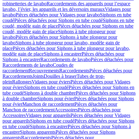
robinetteries de lavabo
Raccordements des appareils pour l’espace
lavabo, l’évier, les appareils et les déversoirs muraux
Vidages pour
lavabo
Pièces détachées pour Vidages pour lavabo
Siphons en tube
coudé
Pièces détachées pour Siphons en tube coudé
Siphons en tube
coudé, modèle gain de place
Pièces détachées pour Siphons en tube
coudé, modèle gain de place
Siphons à tube plongeur pour
lavabo
Pièces détachées pour Siphons à tube plongeur pour
lavabo
Siphons à tube plongeur pour lavabo, modèle gain de
place
Pièces détachées pour Siphons à tube plongeur pour lavabo,
modèle gain de place
Siphons à encastrer
Pièces détachées pour
Siphons à encastrer
Raccordements de lavabo
Pièces détachées pour
Raccordements de lavabo
Coudes de
raccordement
Recouvrements
Raccordements
Pièces détachées pour
Raccordements
Joints
Douilles à braser
Tubes de trop-
plein
Rallonges
Vidages pour éviers
Pièces détachées pour Vidages
pour éviers
Siphons en tube coudé
Pièces détachées pour Siphons en
tube coudé
Siphons à double chambre
Pièces détachées pour Siphons
à double chambre
Siphons pour évier
Pièces détachées pour Siphons
pour évier
Manchon de raccordement
Pièces détachées pour
Manchon de raccordement
Accessoires
Pièces détachées pour
Accessoires
Vidages pour appareils
Pièces détachées pour Vidages
pour appareils
Siphons en tube coudé
Pièces détachées pour Siphons
en tube coudé
Siphons à encastrer
Pièces détachées pour Siphons à
encastrer
Siphons apparents
Pièces détachées pour Siphons
apparents
Raccordements
Pièces détachées pour