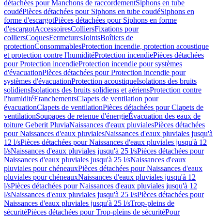
détachées pour Manchons de raccordement
Siphons en tube
coudé
Pièces détachées pour Siphons en tube coudé
Siphons en
forme d'escargot
Pièces détachées pour Siphons en forme
d'escargot
Accessoires
Colliers
Fixations pour
colliers
Coques
Fermetures
Joints
Boîtiers de
protection
Consommables
Protection incendie, protection acoustique
et protection contre l'humidité
Protection incendie
Pièces détachées
pour Protection incendie
Protection incendie pour systèmes
d'évacuation
Pièces détachées pour Protection incendie pour
systèmes d'évacuation
Protection acoustique
Isolations des bruits
solidiens
Isolations des bruits solidiens et aériens
Protection contre
l'humidité
Etanchements
Clapets de ventilation pour
évacuation
Clapets de ventilation
Pièces détachées pour Clapets de
ventilation
Soupapes de retenue d'énergie
Évacuation des eaux de
toiture Geberit Pluvia
Naissances d'eaux pluviales
Pièces détachées
pour Naissances d'eaux pluviales
Naissances d'eaux pluviales jusqu'à
12 l/s
Pièces détachées pour Naissances d'eaux pluviales jusqu'à 12
l/s
Naissances d'eaux pluviales jusqu'à 25 l/s
Pièces détachées pour
Naissances d'eaux pluviales jusqu'à 25 l/s
Naissances d'eaux
pluviales pour chéneaux
Pièces détachées pour Naissances d'eaux
pluviales pour chéneaux
Naissances d'eaux pluviales jusqu'à 12
l/s
Pièces détachées pour Naissances d'eaux pluviales jusqu'à 12
l/s
Naissances d'eaux pluviales jusqu'à 25 l/s
Pièces détachées pour
Naissances d'eaux pluviales jusqu'à 25 l/s
Trop-pleins de
sécurité
Pièces détachées pour Trop-pleins de sécurité
Pour