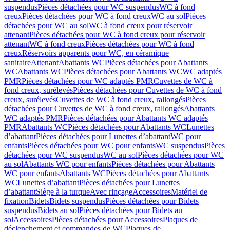
suspendus
Pièces détachées pour WC suspendus
WC à fond
creux
Pièces détachées pour WC à fond creux
WC au sol
Pièces
détachées pour WC au sol
WC à fond creux pour réservoir
attenant
Pièces détachées pour WC à fond creux pour réservoir
attenant
WC à fond creux
Pièces détachées pour WC à fond
creux
Réservoirs apparents pour WC, en céramique
sanitaire
Attenant
Abattants WC
Pièces détachées pour Abattants
WC
Abattants WC
Pièces détachées pour Abattants WC
WC adaptés
PMR
Pièces détachées pour WC adaptés PMR
Cuvettes de WC à
fond creux, surélevés
Pièces détachées pour Cuvettes de WC à fond
creux, surélevés
Cuvettes de WC à fond creux, rallongés
Pièces
détachées pour Cuvettes de WC à fond creux, rallongés
Abattants
WC adaptés PMR
Pièces détachées pour Abattants WC adaptés
PMR
Abattants WC
Pièces détachées pour Abattants WC
Lunettes
d’abattant
Pièces détachées pour Lunettes d’abattant
WC pour
enfants
Pièces détachées pour WC pour enfants
WC suspendus
Pièces
détachées pour WC suspendus
WC au sol
Pièces détachées pour WC
au sol
Abattants WC pour enfants
Pièces détachées pour Abattants
WC pour enfants
Abattants WC
Pièces détachées pour Abattants
WC
Lunettes d’abattant
Pièces détachées pour Lunettes
d’abattant
Siège à la turque
Avec rinçage
Accessoires
Matériel de
fixation
Bidets
Bidets suspendus
Pièces détachées pour Bidets
suspendus
Bidets au sol
Pièces détachées pour Bidets au
sol
Accessoires
Pièces détachées pour Accessoires
Plaques de
déclenchement et commandes de WC
Plaques de