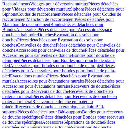
Raccordements
Vidages pour déversoirs muraux
Pièces détachées
pour Vidages pour déversoirs muraux
Siphons
Pièces détachées pour
Siphons
Coudes de raccordement
Pièces détachées pour Coudes de
raccordement
Manchon de raccordement
Pièces détachées pour
Manchon de raccordement
Bondes
Pièces détachées pour
Bondes
Accessoires
Pièces détachées pour Accessoires
Espace
douche et baignoire
Douches
Évacuation des sols pour
douches
Pièces détachées pour Évacuation des sols pour
douches
Canivelles de douche
Pièces détachées pour Canivelles de
douche
Accessoires pour canivelles de douche
Pièces détachées pour
Accessoires pour canivelles de douche
Bondes pour douche de
plain-pied
Pièces détachées pour Bondes pour douche de plain-
pied
Accessoires pour bondes pour douche de plain-pied
Pièces
détachées pour Accessoires pour bondes pour douche de plain-
pied
Evacuations murales
Pièces détachées pour Evacuations
murales
Accessoires pour évacuations murales
Pièces détachées pour
Accessoires pour évacuations murales
Receveurs de douche
Pièces
détachées pour Receveurs de douche
Receveurs de douche en
matériau minéral
Pièces détachées pour Receveurs de douche en
matériau minéral
Receveurs de douche en matériau
minéral
Receveurs de douche en céramique sanitaire
Bâti-
supports
Pièces détachées pour Bâti-supports
Bondes pour receveurs
de douche spécifiques
Pièces détachées pour Bondes pour receveurs
de douche spécifiques
Accessoires
Séparations de douche
Pièces
détachées pour Séparations de douche
Séparations de douche