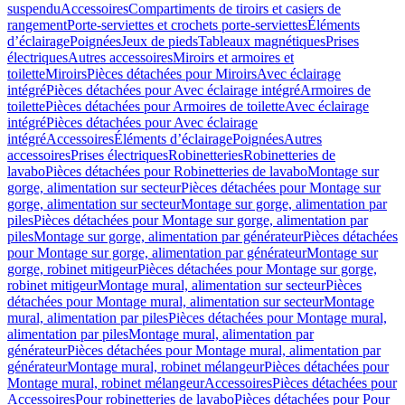
suspendu
Accessoires
Compartiments de tiroirs et casiers de
rangement
Porte-serviettes et crochets porte-serviettes
Éléments
d’éclairage
Poignées
Jeux de pieds
Tableaux magnétiques
Prises
électriques
Autres accessoires
Miroirs et armoires et
toilette
Miroirs
Pièces détachées pour Miroirs
Avec éclairage
intégré
Pièces détachées pour Avec éclairage intégré
Armoires de
toilette
Pièces détachées pour Armoires de toilette
Avec éclairage
intégré
Pièces détachées pour Avec éclairage
intégré
Accessoires
Éléments d’éclairage
Poignées
Autres
accessoires
Prises électriques
Robinetteries
Robinetteries de
lavabo
Pièces détachées pour Robinetteries de lavabo
Montage sur
gorge, alimentation sur secteur
Pièces détachées pour Montage sur
gorge, alimentation sur secteur
Montage sur gorge, alimentation par
piles
Pièces détachées pour Montage sur gorge, alimentation par
piles
Montage sur gorge, alimentation par générateur
Pièces détachées
pour Montage sur gorge, alimentation par générateur
Montage sur
gorge, robinet mitigeur
Pièces détachées pour Montage sur gorge,
robinet mitigeur
Montage mural, alimentation sur secteur
Pièces
détachées pour Montage mural, alimentation sur secteur
Montage
mural, alimentation par piles
Pièces détachées pour Montage mural,
alimentation par piles
Montage mural, alimentation par
générateur
Pièces détachées pour Montage mural, alimentation par
générateur
Montage mural, robinet mélangeur
Pièces détachées pour
Montage mural, robinet mélangeur
Accessoires
Pièces détachées pour
Accessoires
Pour robinetteries de lavabo
Pièces détachées pour Pour