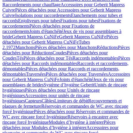
Raccordements pour chauffage
Accessoires pour Geberit Mapress
Cuivre
Pièces détachées pour Accessoires pour Geberit Mapress
Cuivre
Isolations pour raccordements
Etanchements pour tubes et
raccords
Enjoliveurs pour tubes
Fixations pour tubes
Fixations de
raccordements
Pièces détachées pour Fixations de
raccordements
Joints d'étanchéité
Jeux de vis pour assemblages à
bride
Geberit Mapress CuNiFe
Geberit Mapress CuNiFe
Pièces
détachées pour Geberit Mapress CuNiFe
Tubes
2.1972
Manchons
Pièces détachées pour Manchons
Réductions
Pièces
détachées pour Réductions
Coudes
Pièces détachées pour
Coudes
Tés
Pièces détachées pour Tés
Raccords indémontables
Pièces
détachées pour Raccords indémontables
Raccords et raccordements,
démontables
Pièces détachées pour Raccords et raccordements,
démontables
Traversées
Pièces détachées pour Traversées
Accessoires
pour Geberit Mapress CuNiFe
Joints d'étanchéité
Jeux de vis pour
assemblages de brides
Système d’hygiène Geberit
Unités de rinçage
hygiéniques
Pièces détachées pour Unités de rinçage
hygiéniques
Accessoires pour unités de rinçage
hygiéniques
Capteurs
Câbles
Limiteurs de débit
Recouvrements et
plaques de fermeture
Réservoirs et commandes de WC avec rinçage
forcé hygiénique
Pièces détachées pour Réservoirs et commandes de
WC avec rinçage forcé hygiénique
Réservoirs à encastrer avec
rinçage forcé hygiénique
Modules d’hygiène à intégrer
Pièces
détachées pour Modules d’hygiène à intégrer
Accessoires pour
réservoirs et commandes de WC avec rinçage forcé