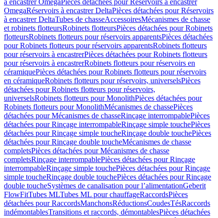
à encastrer Omega
Pièces détachées pour Réservoirs à encastrer
Omega
Réservoirs à encastrer Delta
Pièces détachées pour Réservoirs
à encastrer Delta
Tubes de chasse
Accessoires
Mécanismes de chasse
et robinets flotteurs
Robinets flotteurs
Pièces détachées pour Robinets
flotteurs
Robinets flotteurs pour réservoirs apparents
Pièces détachées
pour Robinets flotteurs pour réservoirs apparents
Robinets flotteurs
pour réservoirs à encastrer
Pièces détachées pour Robinets flotteurs
pour réservoirs à encastrer
Robinets flotteurs pour réservoirs en
céramique
Pièces détachées pour Robinets flotteurs pour réservoirs
en céramique
Robinets flotteurs pour réservoirs, universels
Pièces
détachées pour Robinets flotteurs pour réservoirs,
universels
Robinets flotteurs pour Monolith
Pièces détachées pour
Robinets flotteurs pour Monolith
Mécanismes de chasse
Pièces
détachées pour Mécanismes de chasse
Rinçage interrompable
Pièces
détachées pour Rinçage interrompable
Rinçage simple touche
Pièces
détachées pour Rinçage simple touche
Rinçage double touche
Pièces
détachées pour Rinçage double touche
Mécanismes de chasse
complets
Pièces détachées pour Mécanismes de chasse
complets
Rinçage interrompable
Pièces détachées pour Rinçage
interrompable
Rinçage simple touche
Pièces détachées pour Rinçage
simple touche
Rinçage double touche
Pièces détachées pour Rinçage
double touche
Systèmes de canalisation pour l’alimentation
Geberit
FlowFit
Tubes ML
Tubes ML pour chauffage
Raccords
Pièces
détachées pour Raccords
Manchons
Réductions
Coudes
Tés
Raccords
indémontables
Transitions et raccords, démontables
Pièces détachées