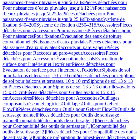
naissances d’eaux pluviales jusqu’à 12 l/s
Pièces détachées pour
Pour naissances d’eaux pluviales jusqu’à 12 l/s
Pour naissances
d’eaux pluviales jusqu’à 25 l/s
Pièces détachées pour Pour
naissances d’eaux pluviales jusqu’à 25 l/s
Fixations
Système de
fixation d40–200
Système de fixation d250–315
Accessoires
Pièces
détachées pour Accessoires
Pour naissances
Pièces détachées pour
Pour naissances
Pour fixations
Évacuation des eaux de toiture
conventionnelle
Naissances d'eaux pluviales
Pièces détachées pour
Naissances d'eaux pluviales
Raccords au pare-vapeur
Pièces
détachées pour Raccords au pare-vapeur
Accessoires
Pièces
détachées pour Accessoires
Évacuation des sols
Evacuation de
surface pour l'intérieur et l'extérieur
Pièces détachées pour
Evacuation de surface pour l'intérieur et l'extérieur
Siphons de sol
pour balcons et terrasses, 10 x 10 cm
Pièces détachées pour Siphons
de sol pour balcons et terrasses, 10 x 10 cm
Siphons de sol 13 x 13
cm
Pièces détachées pour Siphons de sol 13 x 13 cm
Grilles-avaloirs
15 x 15 cm
Pièces détachées pour Grilles-avaloirs 15 x 15
cm
Accessoires
Pièces détachées pour Accessoires
Outillages,
composants réseau et logiciels
Outillages
Outils pour Geberit
FlowFit
Pièces détachées pour Outils pour Geberit FlowFit
Outils de
sertissage manuel
Pièces détachées pour Outils de sertissage
manuel
Compatibilité des outils de sertissage [1]
Pièces détachées
pour Compatibilité des outils de sertissage [1]
Compatibilité des
outils de sertissage [2]
Pièces détachées pour Compatibilité des outils
de sertissage [2]
Outils de préparation de tubes
Pièces détachées pour