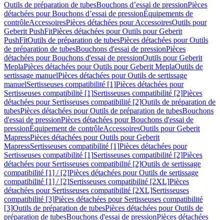
Outils de préparation de tubes
Bouchons d’essai de pression
Pièces
détachées pour Bouchons d’essai de pression
Équipements de
contrôle
Accessoires
Pièces détachées pour Accessoires
Outils pour
Geberit PushFit
Pièces détachées pour Outils pour Geberit
PushFit
Outils de préparation de tubes
Pièces détachées pour Outils
de préparation de tubes
Bouchons d'essai de pression
Pièces
détachées pour Bouchons d'essai de pression
Outils pour Geberit
Mepla
Pièces détachées pour Outils pour Geberit Mepla
Outils de
sertissage manuel
Pièces détachées pour Outils de sertissage
manuel
Sertisseuses compatibilité [1]
Pièces détachées pour
Sertisseuses compatibilité [1]
Sertisseuses compatibilité [2]
Pièces
détachées pour Sertisseuses compatibilité [2]
Outils de préparation de
tubes
Pièces détachées pour Outils de préparation de tubes
Bouchons
d'essai de pression
Pièces détachées pour Bouchons d'essai de
pression
Équipement de contrôle
Accessoires
Outils pour Geberit
Mapress
Pièces détachées pour Outils pour Geberit
Mapress
Sertisseuses compatibilité [1]
Pièces détachées pour
Sertisseuses compatibilité [1]
Sertisseuses compatibilité [2]
Pièces
détachées pour Sertisseuses compatibilité [2]
Outils de sertissage
compatibilité [1] / [2]
Pièces détachées pour Outils de sertissage
compatibilité [1] / [2]
Sertisseuses compatibilité [2XL]
Pièces
détachées pour Sertisseuses compatibilité [2XL]
Sertisseuses
compatibilité [3]
Pièces détachées pour Sertisseuses compatibilité
[3]
Outils de préparation de tubes
Pièces détachées pour Outils de
préparation de tubes
Bouchons d'essai de pression
Pièces détachées