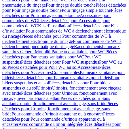
pneumatique du rinçage
Pour rinçage double touche
Pièces détachées
pour Pour rinçage double touche
Pour rinçage simple touche
Pièces
détachées pour Pour rinçage simple touche
Accessoires pour
commandes de WC
Pièces détachées pour Accessoires pour
commandes de WC
Kits d’installation
Pièces détachées pour Kits
d’installation
Pour commandes de WC à déclenchement électronique
du rinçage
Pièces détachées pour Pour commandes de WC à
déclenchement électronique du rinçage
Pour commandes de WC à
déclenchement pneumatique du rinçage
Raccordements
Panneaux
sanitaires Geberit Monolith
Panneaux sanitaires pour WC
Pièces
détachées pour Panneaux sanitaires pour WC
Pour WC
suspendus
Pièces détachées pour Pour WC suspendus
Pour WC au
sol
Pièces détachées pour Pour WC au sol
Accessoires
Pièces
détachées pour Accessoires
Consommables
Panneaux sanitaires pour
bidets
Pièces détachées pour Panneaux sanitaires pour bidets
Pour
bidets suspendus et au sol
Pièces détachées pour Pour bidets
suspendus et au sol
Urinoirs
Urinoirs, fonctionnement avec rinçage,
avec bride
Pièces détachées pour Urinoirs, fonctionnement avec
rinçage, avec bride
Sans abattant
Pièces détachées pour Sans
abattant
Urinoirs, fonctionnement avec rinçage, sans bride
Pièces
détachées pour Urinoirs, fonctionnement avec rinçage, sans
bride
Pour commande d’urinoir apparente ou à encastrer
Pièces
détachées pour Pour commande d’urinoir apparente ou à
encastrer
Avec commande d'urinoir intégrée
Pièces détachées pour