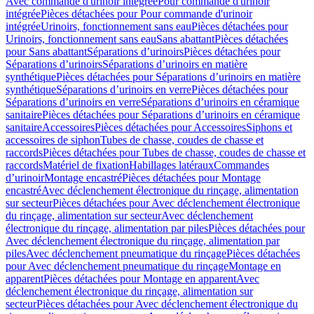
Avec commande d'urinoir intégrée
Pour commande d'urinoir
intégrée
Pièces détachées pour Pour commande d'urinoir
intégrée
Urinoirs, fonctionnement sans eau
Pièces détachées pour
Urinoirs, fonctionnement sans eau
Sans abattant
Pièces détachées
pour Sans abattant
Séparations d’urinoirs
Pièces détachées pour
Séparations d’urinoirs
Séparations d’urinoirs en matière
synthétique
Pièces détachées pour Séparations d’urinoirs en matière
synthétique
Séparations d’urinoirs en verre
Pièces détachées pour
Séparations d’urinoirs en verre
Séparations d’urinoirs en céramique
sanitaire
Pièces détachées pour Séparations d’urinoirs en céramique
sanitaire
Accessoires
Pièces détachées pour Accessoires
Siphons et
accessoires de siphon
Tubes de chasse, coudes de chasse et
raccords
Pièces détachées pour Tubes de chasse, coudes de chasse et
raccords
Matériel de fixation
Habillages latéraux
Commandes
dʼurinoir
Montage encastré
Pièces détachées pour Montage
encastré
Avec déclenchement électronique du rinçage, alimentation
sur secteur
Pièces détachées pour Avec déclenchement électronique
du rinçage, alimentation sur secteur
Avec déclenchement
électronique du rinçage, alimentation par piles
Pièces détachées pour
Avec déclenchement électronique du rinçage, alimentation par
piles
Avec déclenchement pneumatique du rinçage
Pièces détachées
pour Avec déclenchement pneumatique du rinçage
Montage en
apparent
Pièces détachées pour Montage en apparent
Avec
déclenchement électronique du rinçage, alimentation sur
secteur
Pièces détachées pour Avec déclenchement électronique du