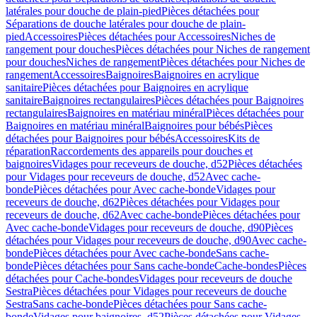
latérales pour douche de plain-pied
Pièces détachées pour
Séparations de douche latérales pour douche de plain-
pied
Accessoires
Pièces détachées pour Accessoires
Niches de
rangement pour douches
Pièces détachées pour Niches de rangement
pour douches
Niches de rangement
Pièces détachées pour Niches de
rangement
Accessoires
Baignoires
Baignoires en acrylique
sanitaire
Pièces détachées pour Baignoires en acrylique
sanitaire
Baignoires rectangulaires
Pièces détachées pour Baignoires
rectangulaires
Baignoires en matériau minéral
Pièces détachées pour
Baignoires en matériau minéral
Baignoires pour bébés
Pièces
détachées pour Baignoires pour bébés
Accessoires
Kits de
réparation
Raccordements des appareils pour douches et
baignoires
Vidages pour receveurs de douche, d52
Pièces détachées
pour Vidages pour receveurs de douche, d52
Avec cache-
bonde
Pièces détachées pour Avec cache-bonde
Vidages pour
receveurs de douche, d62
Pièces détachées pour Vidages pour
receveurs de douche, d62
Avec cache-bonde
Pièces détachées pour
Avec cache-bonde
Vidages pour receveurs de douche, d90
Pièces
détachées pour Vidages pour receveurs de douche, d90
Avec cache-
bonde
Pièces détachées pour Avec cache-bonde
Sans cache-
bonde
Pièces détachées pour Sans cache-bonde
Cache-bondes
Pièces
détachées pour Cache-bondes
Vidages pour receveurs de douche
Sestra
Pièces détachées pour Vidages pour receveurs de douche
Sestra
Sans cache-bonde
Pièces détachées pour Sans cache-
bonde
Vidages pour baignoires, d52
Pièces détachées pour Vidages