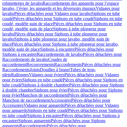
robinetteries de lavabo
Raccordements des appareils pour l’espace
lavabo, l’évier, les appareils et les déversoirs muraux
Vidages pour
lavabo
Pièces détachées pour Vidages pour lavabo
Siphons en tube
coudé
Pièces détachées pour Siphons en tube coudé
Siphons en tube
coudé, modèle gain de place
Pièces détachées pour Siphons en tube
coudé, modèle gain de place
Siphons à tube plongeur pour
lavabo
Pièces détachées pour Siphons à tube plongeur pour
lavabo
Siphons à tube plongeur pour lavabo, modèle gain de
place
Pièces détachées pour Siphons à tube plongeur pour lavabo,
modèle gain de place
Siphons à encastrer
Pièces détachées pour
Siphons à encastrer
Raccordements de lavabo
Pièces détachées pour
Raccordements de lavabo
Coudes de
raccordement
Recouvrements
Raccordements
Pièces détachées pour
Raccordements
Joints
Douilles à braser
Tubes de trop-
plein
Rallonges
Vidages pour éviers
Pièces détachées pour Vidages
pour éviers
Siphons en tube coudé
Pièces détachées pour Siphons en
tube coudé
Siphons à double chambre
Pièces détachées pour Siphons
à double chambre
Siphons pour évier
Pièces détachées pour Siphons
pour évier
Manchon de raccordement
Pièces détachées pour
Manchon de raccordement
Accessoires
Pièces détachées pour
Accessoires
Vidages pour appareils
Pièces détachées pour Vidages
pour appareils
Siphons en tube coudé
Pièces détachées pour Siphons
en tube coudé
Siphons à encastrer
Pièces détachées pour Siphons à
encastrer
Siphons apparents
Pièces détachées pour Siphons
apparents
Raccordements
Pièces détachées pour