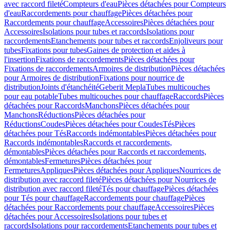
avec raccord fileté
Compteurs d'eau
Pièces détachées pour Compteurs
d'eau
Raccordements pour chauffage
Pièces détachées pour
Raccordements pour chauffage
Accessoires
Pièces détachées pour
Accessoires
Isolations pour tubes et raccords
Isolations pour
raccordements
Etanchements pour tubes et raccords
Enjoliveurs pour
tubes
Fixations pour tubes
Gaines de protection et aides à
l'insertion
Fixations de raccordements
Pièces détachées pour
Fixations de raccordements
Armoires de distribution
Pièces détachées
pour Armoires de distribution
Fixations pour nourrice de
distribution
Joints d'étanchéité
Geberit Mepla
Tubes multicouches
pour eau potable
Tubes multicouches pour chauffage
Raccords
Pièces
détachées pour Raccords
Manchons
Pièces détachées pour
Manchons
Réductions
Pièces détachées pour
Réductions
Coudes
Pièces détachées pour Coudes
Tés
Pièces
détachées pour Tés
Raccords indémontables
Pièces détachées pour
Raccords indémontables
Raccords et raccordements,
démontables
Pièces détachées pour Raccords et raccordements,
démontables
Fermetures
Pièces détachées pour
Fermetures
Appliques
Pièces détachées pour Appliques
Nourrices de
distribution avec raccord fileté
Pièces détachées pour Nourrices de
distribution avec raccord fileté
Tés pour chauffage
Pièces détachées
pour Tés pour chauffage
Raccordements pour chauffage
Pièces
détachées pour Raccordements pour chauffage
Accessoires
Pièces
détachées pour Accessoires
Isolations pour tubes et
raccords
Isolations pour raccordements
Etanchements pour tubes et