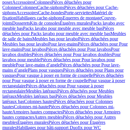
poser
Accessoires
Colonnes
Pièces détachées pour
Colonnes
Colonnes
Cache-siphons
Pièces détachées pour Cache-
siphons
Accessoires
Cache-bondes
Porte-serviettes
Matériel de
fixation
Habillages cache-siphons
Equerres de montage
Couvre-
joints
Dosserets
Kits de consoles
Étagères murales
Packs lavabo avec
meuble bas
Packs lavabo pour meuble avec meuble bas
Pièces
détachées pour Packs lavabo pour meuble avec meuble bas
Meubles
de salle de bains
Meubles bas pour lavabo
Pièces détachées pour
Meubles bas pour lavabo
Pour lave-mains
Pièces détachées pour Pour
lave-mains
Pour lavabos
Pièces détachées pour Pour lavabos
Pour
lavabos doubles
Pièces détachées pour Pour lavabos doubles
Pour
lavabos pour meuble
Pièces détachées pour Pour lavabos pour
meuble
Pour lave-mains d’angle
Pièces détachées pour Pour lave-
mains d’angle
Plans pour vasques
Pièces détachées pour Plans pour
vasques
Pour vasque à poser en forme de coupelle
Pièces détachées
pour Pour vasque à poser en forme de coupelle
Pour vasque à poser
rectangulaire
Pièces détachées pour Pour vasque à poser
rectangulaire
Meubles latéraux
Pièces détachées pour Meubles
latéraux
Meubles latéraux bas
Pièces détachées pour Meubles
latéraux bas
Colonnes hautes
Pièces détachées pour Colonnes
hautes
Colonnes mi-haute
Pièces détachées pour Colonnes mi-
haute
Armoires hautes compactes
Pièces détachées pour Armoires
hautes compactes
Autres meubles
Pièces détachées pour Autres
meubles
Étagères murales
Pièces détachées pour Étagères
murales
Habillages pour bâti-support Duofix pour WC