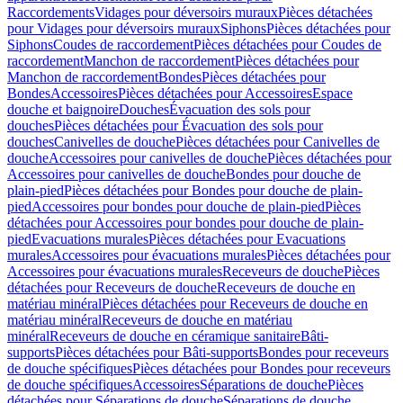
Raccordements
Vidages pour déversoirs muraux
Pièces détachées
pour Vidages pour déversoirs muraux
Siphons
Pièces détachées pour
Siphons
Coudes de raccordement
Pièces détachées pour Coudes de
raccordement
Manchon de raccordement
Pièces détachées pour
Manchon de raccordement
Bondes
Pièces détachées pour
Bondes
Accessoires
Pièces détachées pour Accessoires
Espace
douche et baignoire
Douches
Évacuation des sols pour
douches
Pièces détachées pour Évacuation des sols pour
douches
Canivelles de douche
Pièces détachées pour Canivelles de
douche
Accessoires pour canivelles de douche
Pièces détachées pour
Accessoires pour canivelles de douche
Bondes pour douche de
plain-pied
Pièces détachées pour Bondes pour douche de plain-
pied
Accessoires pour bondes pour douche de plain-pied
Pièces
détachées pour Accessoires pour bondes pour douche de plain-
pied
Evacuations murales
Pièces détachées pour Evacuations
murales
Accessoires pour évacuations murales
Pièces détachées pour
Accessoires pour évacuations murales
Receveurs de douche
Pièces
détachées pour Receveurs de douche
Receveurs de douche en
matériau minéral
Pièces détachées pour Receveurs de douche en
matériau minéral
Receveurs de douche en matériau
minéral
Receveurs de douche en céramique sanitaire
Bâti-
supports
Pièces détachées pour Bâti-supports
Bondes pour receveurs
de douche spécifiques
Pièces détachées pour Bondes pour receveurs
de douche spécifiques
Accessoires
Séparations de douche
Pièces
détachées pour Séparations de douche
Séparations de douche