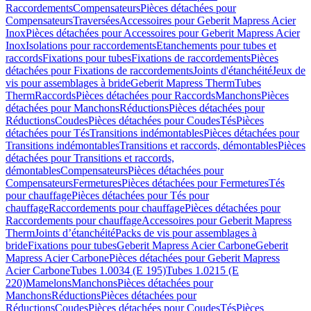
Raccordements
Compensateurs
Pièces détachées pour
Compensateurs
Traversées
Accessoires pour Geberit Mapress Acier
Inox
Pièces détachées pour Accessoires pour Geberit Mapress Acier
Inox
Isolations pour raccordements
Etanchements pour tubes et
raccords
Fixations pour tubes
Fixations de raccordements
Pièces
détachées pour Fixations de raccordements
Joints d'étanchéité
Jeux de
vis pour assemblages à bride
Geberit Mapress Therm
Tubes
Therm
Raccords
Pièces détachées pour Raccords
Manchons
Pièces
détachées pour Manchons
Réductions
Pièces détachées pour
Réductions
Coudes
Pièces détachées pour Coudes
Tés
Pièces
détachées pour Tés
Transitions indémontables
Pièces détachées pour
Transitions indémontables
Transitions et raccords, démontables
Pièces
détachées pour Transitions et raccords,
démontables
Compensateurs
Pièces détachées pour
Compensateurs
Fermetures
Pièces détachées pour Fermetures
Tés
pour chauffage
Pièces détachées pour Tés pour
chauffage
Raccordements pour chauffage
Pièces détachées pour
Raccordements pour chauffage
Accessoires pour Geberit Mapress
Therm
Joints d’étanchéité
Packs de vis pour assemblages à
bride
Fixations pour tubes
Geberit Mapress Acier Carbone
Geberit
Mapress Acier Carbone
Pièces détachées pour Geberit Mapress
Acier Carbone
Tubes 1.0034 (E 195)
Tubes 1.0215 (E
220)
Mamelons
Manchons
Pièces détachées pour
Manchons
Réductions
Pièces détachées pour
Réductions
Coudes
Pièces détachées pour Coudes
Tés
Pièces