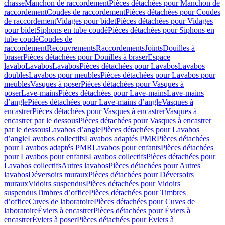
chasse
Manchon de raccordement
Pièces détachées pour Manchon de
raccordement
Coudes de raccordement
Pièces détachées pour Coudes
de raccordement
Vidages pour bidet
Pièces détachées pour Vidages
pour bidet
Siphons en tube coudé
Pièces détachées pour Siphons en
tube coudé
Coudes de
raccordement
Recouvrements
Raccordements
Joints
Douilles à
braser
Pièces détachées pour Douilles à braser
Espace
lavabo
Lavabos
Lavabos
Pièces détachées pour Lavabos
Lavabos
doubles
Lavabos pour meubles
Pièces détachées pour Lavabos pour
meubles
Vasques à poser
Pièces détachées pour Vasques à
poser
Lave-mains
Pièces détachées pour Lave-mains
Lave-mains
d’angle
Pièces détachées pour Lave-mains d’angle
Vasques à
encastrer
Pièces détachées pour Vasques à encastrer
Vasques à
encastrer par le dessous
Pièces détachées pour Vasques à encastrer
par le dessous
Lavabos d’angle
Pièces détachées pour Lavabos
d’angle
Lavabos collectifs
Lavabos adaptés PMR
Pièces détachées
pour Lavabos adaptés PMR
Lavabos pour enfants
Pièces détachées
pour Lavabos pour enfants
Lavabos collectifs
Pièces détachées pour
Lavabos collectifs
Autres lavabos
Pièces détachées pour Autres
lavabos
Déversoirs muraux
Pièces détachées pour Déversoirs
muraux
Vidoirs suspendus
Pièces détachées pour Vidoirs
suspendus
Timbres dʼoffice
Pièces détachées pour Timbres
dʼoffice
Cuves de laboratoire
Pièces détachées pour Cuves de
laboratoire
Éviers à encastrer
Pièces détachées pour Éviers à
encastrer
Éviers à poser
Pièces détachées pour Éviers à