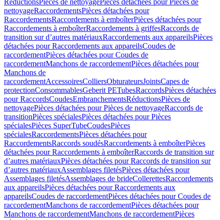
Réductions
Pièces de nettoyage
Pièces détachées pour Pièces de
nettoyage
Raccordements
Pièces détachées pour
Raccordements
Raccordements à emboîter
Pièces détachées pour
Raccordements à emboîter
Raccordements à griffes
Raccords de
transition sur d’autres matériaux
Raccordements aux appareils
Pièces
détachées pour Raccordements aux appareils
Coudes de
raccordement
Pièces détachées pour Coudes de
raccordement
Manchons de raccordement
Pièces détachées pour
Manchons de
raccordement
Accessoires
Colliers
Obturateurs
Joints
Capes de
protection
Consommables
Geberit PE
Tubes
Raccords
Pièces détachées
pour Raccords
Coudes
Embranchements
Réductions
Pièces de
nettoyage
Pièces détachées pour Pièces de nettoyage
Raccords de
transition
Pièces spéciales
Pièces détachées pour Pièces
spéciales
Pièces SuperTube
Coudes
Pièces
spéciales
Raccordements
Pièces détachées pour
Raccordements
Raccords soudés
Raccordements à emboîter
Pièces
détachées pour Raccordements à emboîter
Raccords de transition sur
d’autres matériaux
Pièces détachées pour Raccords de transition sur
d’autres matériaux
Assemblages filetés
Pièces détachées pour
Assemblages filetés
Assemblages de bride
Collerettes
Raccordements
aux appareils
Pièces détachées pour Raccordements aux
appareils
Coudes de raccordement
Pièces détachées pour Coudes de
raccordement
Manchons de raccordement
Pièces détachées pour
Manchons de raccordement
Manchons de raccordement
Pièces