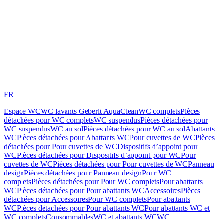
FR
Espace WC
WC lavants Geberit AquaClean
WC complets
Pièces
détachées pour WC complets
WC suspendus
Pièces détachées pour
WC suspendus
WC au sol
Pièces détachées pour WC au sol
Abattants
WC
Pièces détachées pour Abattants WC
Pour cuvettes de WC
Pièces
détachées pour Pour cuvettes de WC
Dispositifs d’appoint pour
WC
Pièces détachées pour Dispositifs d’appoint pour WC
Pour
cuvettes de WC
Pièces détachées pour Pour cuvettes de WC
Panneau
design
Pièces détachées pour Panneau design
Pour WC
complets
Pièces détachées pour Pour WC complets
Pour abattants
WC
Pièces détachées pour Pour abattants WC
Accessoires
Pièces
détachées pour Accessoires
Pour WC complets
Pour abattants
WC
Pièces détachées pour Pour abattants WC
Pour abattants WC et
WC complets
Consommables
WC et abattants WC
WC