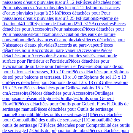
naissances d’eaux pluviales jusqu’à 12 l/s
Pièces détachées pour
Pour naissances d’eaux pluviales jusqu’à 12 l/s
Pour naissances
d’eaux pluviales jusqu’à 25 l/s
Pièces détachées pour Pour
naissances d’eaux pluviales jusqu’à 25 l/s
Fixations
Système de
fixation d40–200
Système de fixation d250–315
Accessoires
Pièces
détachées pour Accessoires
Pour naissances
Pièces détachées pour
Pour naissances
Pour fixations
Évacuation des eaux de toiture
conventionnelle
Naissances d'eaux pluviales
Pièces détachées pour
Naissances d'eaux pluviales
Raccords au pare-vapeur
Pièces
détachées pour Raccords au pare-vapeur
Accessoires
Pièces
détachées pour Accessoires
Évacuation des sols
Evacuation de
surface pour l'intérieur et l'extérieur
Pièces détachées pour
Evacuation de surface pour l'intérieur et l'extérieur
Siphons de sol
pour balcons et terrasses, 10 x 10 cm
Pièces détachées pour Siphons
de sol pour balcons et terrasses, 10 x 10 cm
Siphons de sol 13 x 13
cm
Pièces détachées pour Siphons de sol 13 x 13 cm
Grilles-avaloirs
15 x 15 cm
Pièces détachées pour Grilles-avaloirs 15 x 15
cm
Accessoires
Pièces détachées pour Accessoires
Outillages,
composants réseau et logiciels
Outillages
Outils pour Geberit
FlowFit
Pièces détachées pour Outils pour Geberit FlowFit
Outils de
sertissage manuel
Pièces détachées pour Outils de sertissage
manuel
Compatibilité des outils de sertissage [1]
Pièces détachées
pour Compatibilité des outils de sertissage [1]
Compatibilité des
outils de sertissage [2]
Pièces détachées pour Compatibilité des outils
de sertissage [2]
Outils de préparation de tubes
Pièces détachées pour