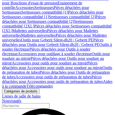
pour Bouchons d'essai de pression
Equipement de
contrôle
Accessoires
Sertisseuses
Pièces détachées pour
Sertisseuses
Sertisseuses compatibilité [1]
Pièces détachées pour
Sertisseuses compatibilité [1]
Sertisseuses compatibilité [2]
Pièces
détachées pour Sertisseuses compatibilité [2]
Sertisseuses
compatibilité [2XL]
Pièces détachées pour Sertisseuses compatibilité
[2XL]
Mallettes universelles
Pièces détachées pour Mallettes
universelles
Mallettes universelles
Pièces détachées pour Mallettes
universelles
Outils pour Geberit Silent-db20 / Geberit PE
Pièces
détachées pour Outils pour Geberit Silent-db20 / Geberit PE
Outils à
souder électrique
Pièces détachées pour Outils à souder
électrique
Accessoires pour outillage à souder électrique
Outils pour
soudure au miroir
Pièces détachées pour Outils pour soudure au
miroir
Accessoires pour outils pour soudure au miroir
Pièces
détachées pour Accessoires pour outils pour soudure au miroir
Outils
de préparation de tubes
Pièces détachées pour Outils de préparation
de tubes
Accessoires pour outils de préparation de tubes
Pièces
détachées pour Accessoires pour outils de préparation de tubes
Aides
à la commande
Télécommandes
Catégories de produits
Lignes de salle de bains
Nouveautés