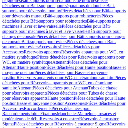
baignoires
Bâti-supports pour séparations de douches
Pièces
détachées pour Bâti-supports pour séparations de douches
Bâti-
supports pour déversoirs muraux
Pièces détachées pour Bâti-supports
pour déversoirs muraux
Bâti-supports pour robinetteries
Pièces
détachées pour Bâti-supports pour robinetteries
Bâti-supports pour
machines à laver et lave-vaisselle
Pièces détachées pour Bâti-
supports pour machines à laver et lave-vaisselle
Bâti-supports pour
charges de console
Pièces détachées pour Bâti-supports pour charges
de console
Bâti-supports pour éviers
Pièces détachées pour Bâti-
supports pour éviers
Accessoires
Pièces détachées pour
Accessoires
Réservoirs apparents
Réservoirs apparents pour WC, en
matière synthétique
Pièces détachées pour Réservoirs apparents pour
WC, en matière synthétique
Attenant
Pièces détachées pour
Attenant
Haute position
Pièces détachées pour Haute position
Basse et
moyenne position
Pièces détachées pour Basse et moyenne
position
Réservoirs apparents pour WC, en céramique sanitaire
Pièces
détachées pour Réservoirs apparents pour WC, en céramique
sanitaire
Attenant
Pièces détachées pour Attenant
Tubes de chasse
pour réservoirs apparents
Pièces détachées pour Tubes de chasse
pour réservoirs apparents
Haute position
Pièces détachées pour Haute
position
Basse et moyenne position
Accessoires
Pièces détachées pour
Accessoires
Raccordements
Pièces détachées pour
Raccordements
Joints
Fixations
Manchettes
Mamelons, rosaces et
modérateurs de débit
Réservoirs à encastrer
Réservoirs à encastrer
Sigma
Pièces détachées pour Réservoirs à encastrer Sigma
Réservoirs