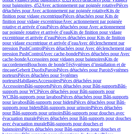
pour baignoires, d52
Avec actionnement par poignée rotative
Pièces
détachées pour Avec actionnement par poignée rotative
Kits de
finition pour vidage excentrique
Pièces détachées pour Kits de
finition pour vidage excentrique
Avec actionnement par poignée
rotative et arrivée d’eau
Pièces détachées pour Avec actionnement
par poignée rotative et arrivée d’eau
Kits de finition pour vidage
excentrique et arrivée d’eau
Pièces détachées pour Kits de finition
pour vidage excentrique et arrivée d’eau
Avec déclenchement par
pression PushControl
Pièces détachées pour Avec déclenchement par
pression PushControl
Avec cache-bonde
Pièces détachées pour Avec
cache-bonde
Accessoires pour vidages pour baignoires
Kits de
raccordement
Bouchons de bonde
Tés
Systèmes d’installation et de
rinçage
Geberit Duofix
Parois
Pièces détachées pour Parois
Systèmes
porteurs
Pièces détachées pour Systèmes
porteurs
Habillages
Accessoires
Pièces détachées pour
Accessoires
Bâti-supports
Pièces détachées pour Bâti-supports
Bâti-
supports pour WC
Pièces détachées pour Bâti-supports pour
WC
Bâti-supports pour lavabos
Pièces détachées pour Bâti-supports
pour lavabos
Bâti-supports pour bidets
Pièces détachées pour Bâti-
supports pour bidets
Bâti-supports pour urinoirs
Pièces détachées
pour Bâti-supports pour urinoirs
Bâti-supports pour douches avec
évacuation murale
Pièces détachées pour Bâti-supports pour douches
avec évacuation murale
Bâti-supports pour douches et
baignoires
Pièces détachées pour Bâti-supports pour douches et