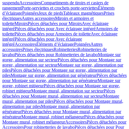
suspendu
Accessoires
Compartiments de tiroirs et casiers de
rangement
Porte-serviettes et crochets porte-serviettes
Éléments
d’éclairage
Poignées
Jeux de pieds
Tableaux magnétiques
Prises
électriques
Autres accessoires
Miroirs et armoires et
toilette
Miroirs
Pièces détachées pour Miroirs
Avec éclairage
intégré
Pièces détachées pour Avec éclairage intégré
Armoires de
toilette
Pièces détachées pour Armoires de toilette
Avec éclairage
intégré
Pièces détachées pour Avec éclairage
intégré
Accessoires
Éléments d’éclairage
Poignées
Autres
accessoires
Prises électriques
Robinetteries
Robinetteries de
lavabo
Pièces détachées pour Robinetteries de lavabo
Montage sur
gorge, alimentation sur secteur
Pièces détachées pour Montage sur
gorge, alimentation sur secteur
Montage sur gorge, alimentation par
piles
Pièces détachées pour Montage sur gorge, alimentation par
piles
Montage sur gorge, alimentation par générateur
Pièces détachées
pour Montage sur gorge, alimentation par générateur
Montage sur
gorge, robinet mitigeur
Pièces détachées pour Montage sur gorge,
robinet mitigeur
Montage mural, alimentation sur secteur
Pièces
détachées pour Montage mural, alimentation sur secteur
Montage
mural, alimentation par piles
Pièces détachées pour Montage mural,
alimentation par piles
Montage mural, alimentation par
générateur
Pièces détachées pour Montage mural, alimentation par
générateur
Montage mural, robinet mélangeur
Pièces détachées pour
Montage mural, robinet mélangeur
Accessoires
Pièces détachées pour
Accessoires
Pour robinetteries de lavabo
Pièces détachées pour Pour