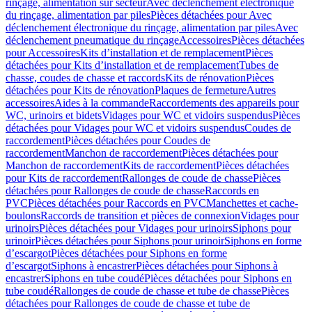
rinçage, alimentation sur secteur
Avec déclenchement électronique
du rinçage, alimentation par piles
Pièces détachées pour Avec
déclenchement électronique du rinçage, alimentation par piles
Avec
déclenchement pneumatique du rinçage
Accessoires
Pièces détachées
pour Accessoires
Kits d’installation et de remplacement
Pièces
détachées pour Kits d’installation et de remplacement
Tubes de
chasse, coudes de chasse et raccords
Kits de rénovation
Pièces
détachées pour Kits de rénovation
Plaques de fermeture
Autres
accessoires
Aides à la commande
Raccordements des appareils pour
WC, urinoirs et bidets
Vidages pour WC et vidoirs suspendus
Pièces
détachées pour Vidages pour WC et vidoirs suspendus
Coudes de
raccordement
Pièces détachées pour Coudes de
raccordement
Manchon de raccordement
Pièces détachées pour
Manchon de raccordement
Kits de raccordement
Pièces détachées
pour Kits de raccordement
Rallonges de coude de chasse
Pièces
détachées pour Rallonges de coude de chasse
Raccords en
PVC
Pièces détachées pour Raccords en PVC
Manchettes et cache-
boulons
Raccords de transition et pièces de connexion
Vidages pour
urinoirs
Pièces détachées pour Vidages pour urinoirs
Siphons pour
urinoir
Pièces détachées pour Siphons pour urinoir
Siphons en forme
d’escargot
Pièces détachées pour Siphons en forme
d’escargot
Siphons à encastrer
Pièces détachées pour Siphons à
encastrer
Siphons en tube coudé
Pièces détachées pour Siphons en
tube coudé
Rallonges de coude de chasse et tube de chasse
Pièces
détachées pour Rallonges de coude de chasse et tube de