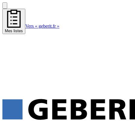
Vers « geberit.fr »
Mes listes