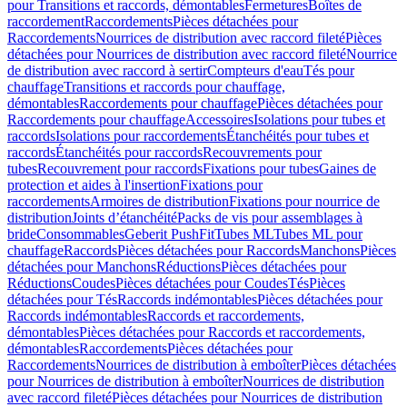
pour Transitions et raccords, démontables
Fermetures
Boîtes de
raccordement
Raccordements
Pièces détachées pour
Raccordements
Nourrices de distribution avec raccord fileté
Pièces
détachées pour Nourrices de distribution avec raccord fileté
Nourrice
de distribution avec raccord à sertir
Compteurs d'eau
Tés pour
chauffage
Transitions et raccords pour chauffage,
démontables
Raccordements pour chauffage
Pièces détachées pour
Raccordements pour chauffage
Accessoires
Isolations pour tubes et
raccords
Isolations pour raccordements
Étanchéités pour tubes et
raccords
Étanchéités pour raccords
Recouvrements pour
tubes
Recouvrement pour raccords
Fixations pour tubes
Gaines de
protection et aides à l'insertion
Fixations pour
raccordements
Armoires de distribution
Fixations pour nourrice de
distribution
Joints d’étanchéité
Packs de vis pour assemblages à
bride
Consommables
Geberit PushFit
Tubes ML
Tubes ML pour
chauffage
Raccords
Pièces détachées pour Raccords
Manchons
Pièces
détachées pour Manchons
Réductions
Pièces détachées pour
Réductions
Coudes
Pièces détachées pour Coudes
Tés
Pièces
détachées pour Tés
Raccords indémontables
Pièces détachées pour
Raccords indémontables
Raccords et raccordements,
démontables
Pièces détachées pour Raccords et raccordements,
démontables
Raccordements
Pièces détachées pour
Raccordements
Nourrices de distribution à emboîter
Pièces détachées
pour Nourrices de distribution à emboîter
Nourrices de distribution
avec raccord fileté
Pièces détachées pour Nourrices de distribution