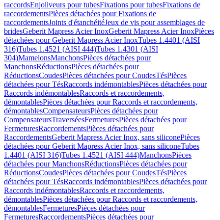
raccords
Enjoliveurs pour tubes
Fixations pour tubes
Fixations de
raccordements
Pièces détachées pour Fixations de
raccordements
Joints d'étanchéité
Jeux de vis pour assemblages de
brides
Geberit Mapress Acier Inox
Geberit Mapress Acier Inox
Pièces
détachées pour Geberit Mapress Acier Inox
Tubes 1.4401 (AISI
316)
Tubes 1.4521 (AISI 444)
Tubes 1.4301 (AISI
304)
Mamelons
Manchons
Pièces détachées pour
Manchons
Réductions
Pièces détachées pour
Réductions
Coudes
Pièces détachées pour Coudes
Tés
Pièces
détachées pour Tés
Raccords indémontables
Pièces détachées pour
Raccords indémontables
Raccords et raccordements,
démontables
Pièces détachées pour Raccords et raccordements,
démontables
Compensateurs
Pièces détachées pour
Compensateurs
Traversées
Fermetures
Pièces détachées pour
Fermetures
Raccordements
Pièces détachées pour
Raccordements
Geberit Mapress Acier Inox, sans silicone
Pièces
détachées pour Geberit Mapress Acier Inox, sans silicone
Tubes
1.4401 (AISI 316)
Tubes 1.4521 (AISI 444)
Manchons
Pièces
détachées pour Manchons
Réductions
Pièces détachées pour
Réductions
Coudes
Pièces détachées pour Coudes
Tés
Pièces
détachées pour Tés
Raccords indémontables
Pièces détachées pour
Raccords indémontables
Raccords et raccordements,
démontables
Pièces détachées pour Raccords et raccordements,
démontables
Fermetures
Pièces détachées pour
Fermetures
Raccordements
Pièces détachées pour