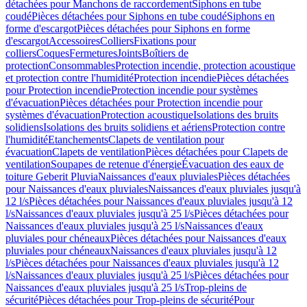
détachées pour Manchons de raccordement
Siphons en tube
coudé
Pièces détachées pour Siphons en tube coudé
Siphons en
forme d'escargot
Pièces détachées pour Siphons en forme
d'escargot
Accessoires
Colliers
Fixations pour
colliers
Coques
Fermetures
Joints
Boîtiers de
protection
Consommables
Protection incendie, protection acoustique
et protection contre l'humidité
Protection incendie
Pièces détachées
pour Protection incendie
Protection incendie pour systèmes
d'évacuation
Pièces détachées pour Protection incendie pour
systèmes d'évacuation
Protection acoustique
Isolations des bruits
solidiens
Isolations des bruits solidiens et aériens
Protection contre
l'humidité
Etanchements
Clapets de ventilation pour
évacuation
Clapets de ventilation
Pièces détachées pour Clapets de
ventilation
Soupapes de retenue d'énergie
Évacuation des eaux de
toiture Geberit Pluvia
Naissances d'eaux pluviales
Pièces détachées
pour Naissances d'eaux pluviales
Naissances d'eaux pluviales jusqu'à
12 l/s
Pièces détachées pour Naissances d'eaux pluviales jusqu'à 12
l/s
Naissances d'eaux pluviales jusqu'à 25 l/s
Pièces détachées pour
Naissances d'eaux pluviales jusqu'à 25 l/s
Naissances d'eaux
pluviales pour chéneaux
Pièces détachées pour Naissances d'eaux
pluviales pour chéneaux
Naissances d'eaux pluviales jusqu'à 12
l/s
Pièces détachées pour Naissances d'eaux pluviales jusqu'à 12
l/s
Naissances d'eaux pluviales jusqu'à 25 l/s
Pièces détachées pour
Naissances d'eaux pluviales jusqu'à 25 l/s
Trop-pleins de
sécurité
Pièces détachées pour Trop-pleins de sécurité
Pour