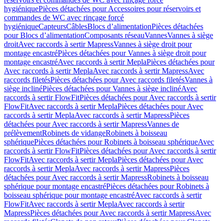
hygiénique
Pièces détachées pour Accessoires pour réservoirs et
commandes de WC avec rinçage forcé
hygiénique
Capteurs
Câbles
Blocs d’alimentation
Pièces détachées
pour Blocs d’alimentation
Composants réseau
Vannes
Vannes à siège
droit
Avec raccords à sertir Mapress
Vannes à siège droit pour
montage encastré
Pièces détachées pour Vannes à siège droit pour
montage encastré
Avec raccords à sertir Mepla
Pièces détachées pour
Avec raccords à sertir Mepla
Avec raccords à sertir Mapress
Avec
raccords filetés
Pièces détachées pour Avec raccords filetés
Vannes à
siège incliné
Pièces détachées pour Vannes à siège incliné
Avec
raccords à sertir FlowFit
Pièces détachées pour Avec raccords à sertir
FlowFit
Avec raccords à sertir Mepla
Pièces détachées pour Avec
raccords à sertir Mepla
Avec raccords à sertir Mapress
Pièces
détachées pour Avec raccords à sertir Mapress
Vannes de
prélèvement
Robinets de vidange
Robinets à boisseau
sphérique
Pièces détachées pour Robinets à boisseau sphérique
Avec
raccords à sertir FlowFit
Pièces détachées pour Avec raccords à sertir
FlowFit
Avec raccords à sertir Mepla
Pièces détachées pour Avec
raccords à sertir Mepla
Avec raccords à sertir Mapress
Pièces
détachées pour Avec raccords à sertir Mapress
Robinets à boisseau
sphérique pour montage encastré
Pièces détachées pour Robinets à
boisseau sphérique pour montage encastré
Avec raccords à sertir
FlowFit
Avec raccords à sertir Mepla
Avec raccords à sertir
Mapress
Pièces détachées pour Avec raccords à sertir Mapress
Avec