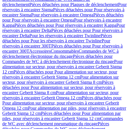
déclenchement
Pièces détachées pour Plaques de déclenchement
Pour
réservoirs à encastrer Sigma
Pièces détachées pour Pour réservoirs à
encastrer Sigma
Pour réservoirs à encastrer Omega
Pièces détachées
pour Pour réservoirs à encastrer Omega
Pour réservoirs à encastrer
Kappa
Pièces détachées pour Pour réservoirs à encastrer Kappa
Pour
réservoirs à encastrer Delta
Pièces détachées pour Pour réservoirs à
encastrer Delta
Pour les réservoirs à encastrer Twinline
Pièces
détachées pour Pour les réservoirs à encastrer Twinline
Pour
réservoirs à encastrer 300T
Pièces détachées pour Pour réservoirs à
encastrer 300T
Accessoires
Consommables
Commandes de WC à
déclenchement électronique du rinçage
Pièces détachées pour
Commandes de WC à déclenchement électronique du rinçage
Pour
alimentation sur secteur, pour réservoirs à encastrer Geberit Sigma
12 cm
Pièces détachées pour Pour alimentation sur secteur, pour
réservoirs à encastrer Geberit Sigma 12 cm
Pour alimentation sur
secteur, pour réservoirs à encastrer Geberit Sigma 8 cm
Pièces
détachées pour Pour alimentation sur secteur, pour réservoirs à
encastrer Geberit Sigma 8 cm
Pour alimentation sur secteur, pour
réservoirs à encastrer Geberit Omega 12 cm
Pièces détachées pour
Pour alimentation sur secteur, pour réservoirs à encastrer Geberit
Omega 12 cm
Pour alimentation par piles, pour réservoirs à encastrer
Geberit Sigma 12 cm
Pièces détachées pour Pour alimentation par
piles, pour réservoirs à encastrer Geberit Sigma 12 cm
Commandes
de WC avec déclenchement pneumatique du rinçage
Pièces
détachées pour Commandes de WC avec déclenchement