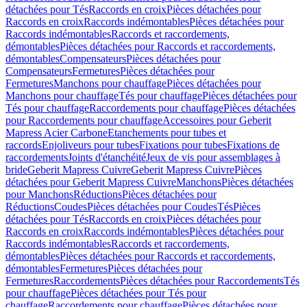
détachées pour Tés
Raccords en croix
Pièces détachées pour
Raccords en croix
Raccords indémontables
Pièces détachées pour
Raccords indémontables
Raccords et raccordements,
démontables
Pièces détachées pour Raccords et raccordements,
démontables
Compensateurs
Pièces détachées pour
Compensateurs
Fermetures
Pièces détachées pour
Fermetures
Manchons pour chauffage
Pièces détachées pour
Manchons pour chauffage
Tés pour chauffage
Pièces détachées pour
Tés pour chauffage
Raccordements pour chauffage
Pièces détachées
pour Raccordements pour chauffage
Accessoires pour Geberit
Mapress Acier Carbone
Etanchements pour tubes et
raccords
Enjoliveurs pour tubes
Fixations pour tubes
Fixations de
raccordements
Joints d'étanchéité
Jeux de vis pour assemblages à
bride
Geberit Mapress Cuivre
Geberit Mapress Cuivre
Pièces
détachées pour Geberit Mapress Cuivre
Manchons
Pièces détachées
pour Manchons
Réductions
Pièces détachées pour
Réductions
Coudes
Pièces détachées pour Coudes
Tés
Pièces
détachées pour Tés
Raccords en croix
Pièces détachées pour
Raccords en croix
Raccords indémontables
Pièces détachées pour
Raccords indémontables
Raccords et raccordements,
démontables
Pièces détachées pour Raccords et raccordements,
démontables
Fermetures
Pièces détachées pour
Fermetures
Raccordements
Pièces détachées pour Raccordements
Tés
pour chauffage
Pièces détachées pour Tés pour
chauffage
Raccordements pour chauffage
Pièces détachées pour