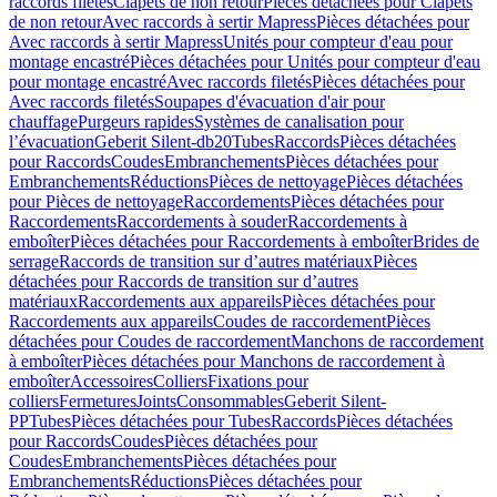
raccords filetés
Clapets de non retour
Pièces détachées pour Clapets
de non retour
Avec raccords à sertir Mapress
Pièces détachées pour
Avec raccords à sertir Mapress
Unités pour compteur d'eau pour
montage encastré
Pièces détachées pour Unités pour compteur d'eau
pour montage encastré
Avec raccords filetés
Pièces détachées pour
Avec raccords filetés
Soupapes d'évacuation d'air pour
chauffage
Purgeurs rapides
Systèmes de canalisation pour
l’évacuation
Geberit Silent-db20
Tubes
Raccords
Pièces détachées
pour Raccords
Coudes
Embranchements
Pièces détachées pour
Embranchements
Réductions
Pièces de nettoyage
Pièces détachées
pour Pièces de nettoyage
Raccordements
Pièces détachées pour
Raccordements
Raccordements à souder
Raccordements à
emboîter
Pièces détachées pour Raccordements à emboîter
Brides de
serrage
Raccords de transition sur d’autres matériaux
Pièces
détachées pour Raccords de transition sur d’autres
matériaux
Raccordements aux appareils
Pièces détachées pour
Raccordements aux appareils
Coudes de raccordement
Pièces
détachées pour Coudes de raccordement
Manchons de raccordement
à emboîter
Pièces détachées pour Manchons de raccordement à
emboîter
Accessoires
Colliers
Fixations pour
colliers
Fermetures
Joints
Consommables
Geberit Silent-
PP
Tubes
Pièces détachées pour Tubes
Raccords
Pièces détachées
pour Raccords
Coudes
Pièces détachées pour
Coudes
Embranchements
Pièces détachées pour
Embranchements
Réductions
Pièces détachées pour