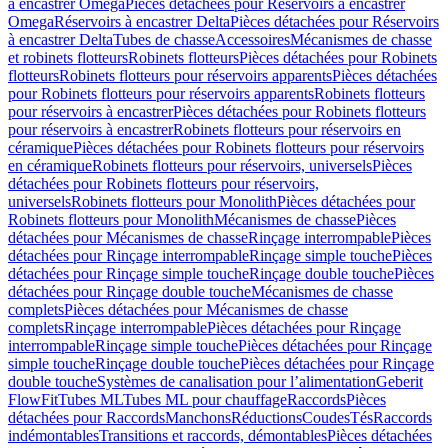
à encastrer Omega
Pièces détachées pour Réservoirs à encastrer
Omega
Réservoirs à encastrer Delta
Pièces détachées pour Réservoirs
à encastrer Delta
Tubes de chasse
Accessoires
Mécanismes de chasse
et robinets flotteurs
Robinets flotteurs
Pièces détachées pour Robinets
flotteurs
Robinets flotteurs pour réservoirs apparents
Pièces détachées
pour Robinets flotteurs pour réservoirs apparents
Robinets flotteurs
pour réservoirs à encastrer
Pièces détachées pour Robinets flotteurs
pour réservoirs à encastrer
Robinets flotteurs pour réservoirs en
céramique
Pièces détachées pour Robinets flotteurs pour réservoirs
en céramique
Robinets flotteurs pour réservoirs, universels
Pièces
détachées pour Robinets flotteurs pour réservoirs,
universels
Robinets flotteurs pour Monolith
Pièces détachées pour
Robinets flotteurs pour Monolith
Mécanismes de chasse
Pièces
détachées pour Mécanismes de chasse
Rinçage interrompable
Pièces
détachées pour Rinçage interrompable
Rinçage simple touche
Pièces
détachées pour Rinçage simple touche
Rinçage double touche
Pièces
détachées pour Rinçage double touche
Mécanismes de chasse
complets
Pièces détachées pour Mécanismes de chasse
complets
Rinçage interrompable
Pièces détachées pour Rinçage
interrompable
Rinçage simple touche
Pièces détachées pour Rinçage
simple touche
Rinçage double touche
Pièces détachées pour Rinçage
double touche
Systèmes de canalisation pour l’alimentation
Geberit
FlowFit
Tubes ML
Tubes ML pour chauffage
Raccords
Pièces
détachées pour Raccords
Manchons
Réductions
Coudes
Tés
Raccords
indémontables
Transitions et raccords, démontables
Pièces détachées