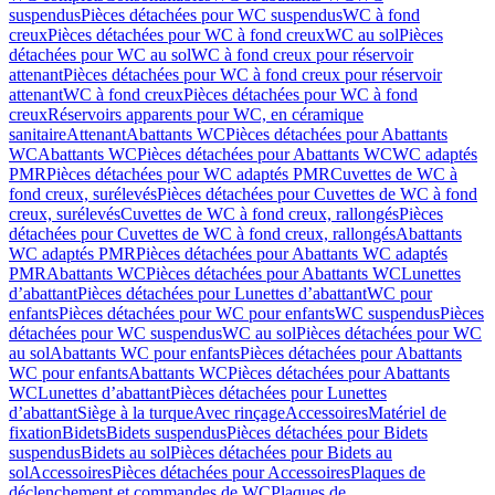
suspendus
Pièces détachées pour WC suspendus
WC à fond
creux
Pièces détachées pour WC à fond creux
WC au sol
Pièces
détachées pour WC au sol
WC à fond creux pour réservoir
attenant
Pièces détachées pour WC à fond creux pour réservoir
attenant
WC à fond creux
Pièces détachées pour WC à fond
creux
Réservoirs apparents pour WC, en céramique
sanitaire
Attenant
Abattants WC
Pièces détachées pour Abattants
WC
Abattants WC
Pièces détachées pour Abattants WC
WC adaptés
PMR
Pièces détachées pour WC adaptés PMR
Cuvettes de WC à
fond creux, surélevés
Pièces détachées pour Cuvettes de WC à fond
creux, surélevés
Cuvettes de WC à fond creux, rallongés
Pièces
détachées pour Cuvettes de WC à fond creux, rallongés
Abattants
WC adaptés PMR
Pièces détachées pour Abattants WC adaptés
PMR
Abattants WC
Pièces détachées pour Abattants WC
Lunettes
d’abattant
Pièces détachées pour Lunettes d’abattant
WC pour
enfants
Pièces détachées pour WC pour enfants
WC suspendus
Pièces
détachées pour WC suspendus
WC au sol
Pièces détachées pour WC
au sol
Abattants WC pour enfants
Pièces détachées pour Abattants
WC pour enfants
Abattants WC
Pièces détachées pour Abattants
WC
Lunettes d’abattant
Pièces détachées pour Lunettes
d’abattant
Siège à la turque
Avec rinçage
Accessoires
Matériel de
fixation
Bidets
Bidets suspendus
Pièces détachées pour Bidets
suspendus
Bidets au sol
Pièces détachées pour Bidets au
sol
Accessoires
Pièces détachées pour Accessoires
Plaques de
déclenchement et commandes de WC
Plaques de