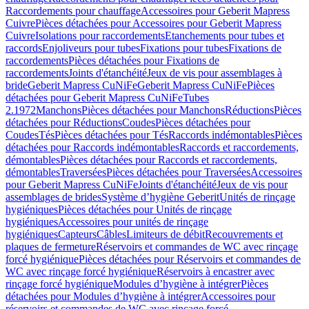
Raccordements pour chauffage
Accessoires pour Geberit Mapress
Cuivre
Pièces détachées pour Accessoires pour Geberit Mapress
Cuivre
Isolations pour raccordements
Etanchements pour tubes et
raccords
Enjoliveurs pour tubes
Fixations pour tubes
Fixations de
raccordements
Pièces détachées pour Fixations de
raccordements
Joints d'étanchéité
Jeux de vis pour assemblages à
bride
Geberit Mapress CuNiFe
Geberit Mapress CuNiFe
Pièces
détachées pour Geberit Mapress CuNiFe
Tubes
2.1972
Manchons
Pièces détachées pour Manchons
Réductions
Pièces
détachées pour Réductions
Coudes
Pièces détachées pour
Coudes
Tés
Pièces détachées pour Tés
Raccords indémontables
Pièces
détachées pour Raccords indémontables
Raccords et raccordements,
démontables
Pièces détachées pour Raccords et raccordements,
démontables
Traversées
Pièces détachées pour Traversées
Accessoires
pour Geberit Mapress CuNiFe
Joints d'étanchéité
Jeux de vis pour
assemblages de brides
Système d’hygiène Geberit
Unités de rinçage
hygiéniques
Pièces détachées pour Unités de rinçage
hygiéniques
Accessoires pour unités de rinçage
hygiéniques
Capteurs
Câbles
Limiteurs de débit
Recouvrements et
plaques de fermeture
Réservoirs et commandes de WC avec rinçage
forcé hygiénique
Pièces détachées pour Réservoirs et commandes de
WC avec rinçage forcé hygiénique
Réservoirs à encastrer avec
rinçage forcé hygiénique
Modules d’hygiène à intégrer
Pièces
détachées pour Modules d’hygiène à intégrer
Accessoires pour
réservoirs et commandes de WC avec rinçage forcé