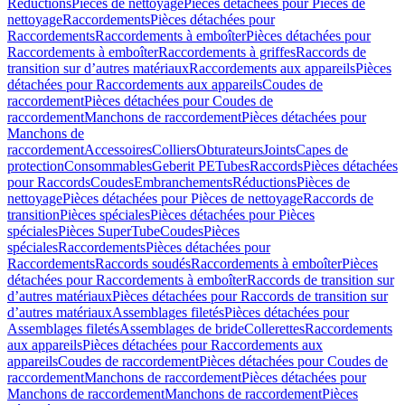
Réductions
Pièces de nettoyage
Pièces détachées pour Pièces de
nettoyage
Raccordements
Pièces détachées pour
Raccordements
Raccordements à emboîter
Pièces détachées pour
Raccordements à emboîter
Raccordements à griffes
Raccords de
transition sur d’autres matériaux
Raccordements aux appareils
Pièces
détachées pour Raccordements aux appareils
Coudes de
raccordement
Pièces détachées pour Coudes de
raccordement
Manchons de raccordement
Pièces détachées pour
Manchons de
raccordement
Accessoires
Colliers
Obturateurs
Joints
Capes de
protection
Consommables
Geberit PE
Tubes
Raccords
Pièces détachées
pour Raccords
Coudes
Embranchements
Réductions
Pièces de
nettoyage
Pièces détachées pour Pièces de nettoyage
Raccords de
transition
Pièces spéciales
Pièces détachées pour Pièces
spéciales
Pièces SuperTube
Coudes
Pièces
spéciales
Raccordements
Pièces détachées pour
Raccordements
Raccords soudés
Raccordements à emboîter
Pièces
détachées pour Raccordements à emboîter
Raccords de transition sur
d’autres matériaux
Pièces détachées pour Raccords de transition sur
d’autres matériaux
Assemblages filetés
Pièces détachées pour
Assemblages filetés
Assemblages de bride
Collerettes
Raccordements
aux appareils
Pièces détachées pour Raccordements aux
appareils
Coudes de raccordement
Pièces détachées pour Coudes de
raccordement
Manchons de raccordement
Pièces détachées pour
Manchons de raccordement
Manchons de raccordement
Pièces