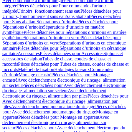
Avec commande d'urinoir intégrée
Pour commande d'urinoir
intégrée
Pièces détachées pour Pour commande d'urinoir
intégrée
Urinoirs, fonctionnement sans eau
Pièces détachées pour
Urinoirs, fonctionnement sans eau
Sans abattant
Pièces détachées
pour Sans abattant
Séparations d’urinoirs
Pièces détachées pour
Séparations d’urinoirs
Séparations d’urinoirs en matière
synthétique
Pièces détachées pour Séparations d’urinoirs en matière
synthétique
Séparations d’urinoirs en verre
Pièces détachées pour
Séparations d’urinoirs en verre
Séparations d’urinoirs en céramique
sanitaire
Pièces détachées pour Séparations d’urinoirs en céramique
sanitaire
Accessoires
Pièces détachées pour Accessoires
Siphons et
accessoires de siphon
Tubes de chasse, coudes de chasse et
raccords
Pièces détachées pour Tubes de chasse, coudes de chasse et
raccords
Matériel de fixation
Habillages latéraux
Commandes
dʼurinoir
Montage encastré
Pièces détachées pour Montage
encastré
Avec déclenchement électronique du rinçage, alimentation
sur secteur
Pièces détachées pour Avec déclenchement électronique
du rinçage, alimentation sur secteur
Avec déclenchement
électronique du rinçage, alimentation par piles
Pièces détachées pour
Avec déclenchement électronique du rinçage, alimentation par
piles
Avec déclenchement pneumatique du rinçage
Pièces détachées
pour Avec déclenchement pneumatique du rinçage
Montage en
apparent
Pièces détachées pour Montage en apparent
Avec
déclenchement électronique du rinçage, alimentation sur
secteur
Pièces détachées pour Avec déclenchement électronique du