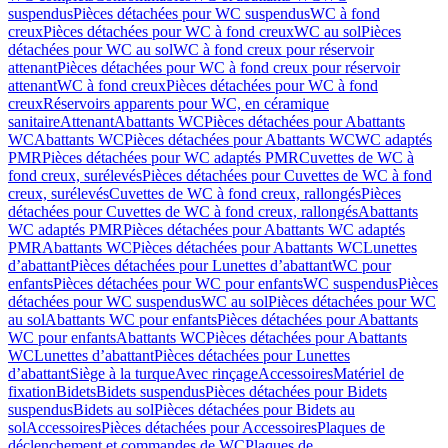
suspendus
Pièces détachées pour WC suspendus
WC à fond
creux
Pièces détachées pour WC à fond creux
WC au sol
Pièces
détachées pour WC au sol
WC à fond creux pour réservoir
attenant
Pièces détachées pour WC à fond creux pour réservoir
attenant
WC à fond creux
Pièces détachées pour WC à fond
creux
Réservoirs apparents pour WC, en céramique
sanitaire
Attenant
Abattants WC
Pièces détachées pour Abattants
WC
Abattants WC
Pièces détachées pour Abattants WC
WC adaptés
PMR
Pièces détachées pour WC adaptés PMR
Cuvettes de WC à
fond creux, surélevés
Pièces détachées pour Cuvettes de WC à fond
creux, surélevés
Cuvettes de WC à fond creux, rallongés
Pièces
détachées pour Cuvettes de WC à fond creux, rallongés
Abattants
WC adaptés PMR
Pièces détachées pour Abattants WC adaptés
PMR
Abattants WC
Pièces détachées pour Abattants WC
Lunettes
d’abattant
Pièces détachées pour Lunettes d’abattant
WC pour
enfants
Pièces détachées pour WC pour enfants
WC suspendus
Pièces
détachées pour WC suspendus
WC au sol
Pièces détachées pour WC
au sol
Abattants WC pour enfants
Pièces détachées pour Abattants
WC pour enfants
Abattants WC
Pièces détachées pour Abattants
WC
Lunettes d’abattant
Pièces détachées pour Lunettes
d’abattant
Siège à la turque
Avec rinçage
Accessoires
Matériel de
fixation
Bidets
Bidets suspendus
Pièces détachées pour Bidets
suspendus
Bidets au sol
Pièces détachées pour Bidets au
sol
Accessoires
Pièces détachées pour Accessoires
Plaques de
déclenchement et commandes de WC
Plaques de