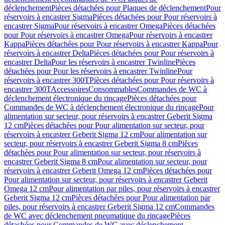
déclenchement
Pièces détachées pour Plaques de déclenchement
Pour
réservoirs à encastrer Sigma
Pièces détachées pour Pour réservoirs à
encastrer Sigma
Pour réservoirs à encastrer Omega
Pièces détachées
pour Pour réservoirs à encastrer Omega
Pour réservoirs à encastrer
Kappa
Pièces détachées pour Pour réservoirs à encastrer Kappa
Pour
réservoirs à encastrer Delta
Pièces détachées pour Pour réservoirs à
encastrer Delta
Pour les réservoirs à encastrer Twinline
Pièces
détachées pour Pour les réservoirs à encastrer Twinline
Pour
réservoirs à encastrer 300T
Pièces détachées pour Pour réservoirs à
encastrer 300T
Accessoires
Consommables
Commandes de WC à
déclenchement électronique du rinçage
Pièces détachées pour
Commandes de WC à déclenchement électronique du rinçage
Pour
alimentation sur secteur, pour réservoirs à encastrer Geberit Sigma
12 cm
Pièces détachées pour Pour alimentation sur secteur, pour
réservoirs à encastrer Geberit Sigma 12 cm
Pour alimentation sur
secteur, pour réservoirs à encastrer Geberit Sigma 8 cm
Pièces
détachées pour Pour alimentation sur secteur, pour réservoirs à
encastrer Geberit Sigma 8 cm
Pour alimentation sur secteur, pour
réservoirs à encastrer Geberit Omega 12 cm
Pièces détachées pour
Pour alimentation sur secteur, pour réservoirs à encastrer Geberit
Omega 12 cm
Pour alimentation par piles, pour réservoirs à encastrer
Geberit Sigma 12 cm
Pièces détachées pour Pour alimentation par
piles, pour réservoirs à encastrer Geberit Sigma 12 cm
Commandes
de WC avec déclenchement pneumatique du rinçage
Pièces
détachées pour Commandes de WC avec déclenchement