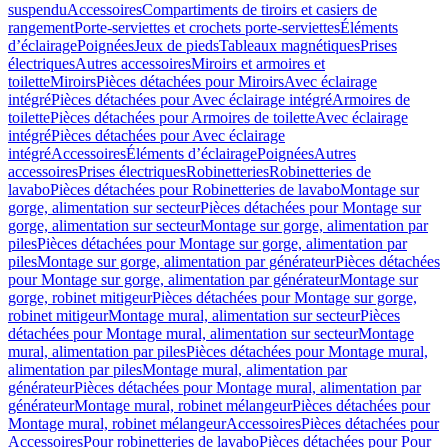
suspendu
Accessoires
Compartiments de tiroirs et casiers de
rangement
Porte-serviettes et crochets porte-serviettes
Éléments
d’éclairage
Poignées
Jeux de pieds
Tableaux magnétiques
Prises
électriques
Autres accessoires
Miroirs et armoires et
toilette
Miroirs
Pièces détachées pour Miroirs
Avec éclairage
intégré
Pièces détachées pour Avec éclairage intégré
Armoires de
toilette
Pièces détachées pour Armoires de toilette
Avec éclairage
intégré
Pièces détachées pour Avec éclairage
intégré
Accessoires
Éléments d’éclairage
Poignées
Autres
accessoires
Prises électriques
Robinetteries
Robinetteries de
lavabo
Pièces détachées pour Robinetteries de lavabo
Montage sur
gorge, alimentation sur secteur
Pièces détachées pour Montage sur
gorge, alimentation sur secteur
Montage sur gorge, alimentation par
piles
Pièces détachées pour Montage sur gorge, alimentation par
piles
Montage sur gorge, alimentation par générateur
Pièces détachées
pour Montage sur gorge, alimentation par générateur
Montage sur
gorge, robinet mitigeur
Pièces détachées pour Montage sur gorge,
robinet mitigeur
Montage mural, alimentation sur secteur
Pièces
détachées pour Montage mural, alimentation sur secteur
Montage
mural, alimentation par piles
Pièces détachées pour Montage mural,
alimentation par piles
Montage mural, alimentation par
générateur
Pièces détachées pour Montage mural, alimentation par
générateur
Montage mural, robinet mélangeur
Pièces détachées pour
Montage mural, robinet mélangeur
Accessoires
Pièces détachées pour
Accessoires
Pour robinetteries de lavabo
Pièces détachées pour Pour