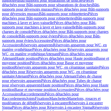
baignoires
Bâti-supports pour séparations de douches
Pièces
détachées pour Bâti-supports pour séparations de douches
Bâti-
supports pour déversoirs muraux
Pièces détachées pour Bâti-supports
pour déversoirs muraux
Bâti-supports pour robinetteries
Pièces
détachées pour Bâti-supports pour robinetteries
Bâti-supports pour
machines à laver et lave-vaisselle
Pièces détachées pour Bâti-
supports pour machines à laver et lave-vaisselle
Bâti-supports pour
charges de console
Pièces détachées pour Bâti-supports pour charges
de console
Bâti-supports pour éviers
Pièces détachées pour Bâti-
supports pour éviers
Accessoires
Pièces détachées pour
Accessoires
Réservoirs apparents
Réservoirs apparents pour WC, en
matière synthétique
Pièces détachées pour Réservoirs apparents pour
WC, en matière synthétique
Attenant
Pièces détachées pour
Attenant
Haute position
Pièces détachées pour Haute position
Basse et
moyenne position
Pièces détachées pour Basse et moyenne
position
Réservoirs apparents pour WC, en céramique sanitaire
Pièces
détachées pour Réservoirs apparents pour WC, en céramique
sanitaire
Attenant
Pièces détachées pour Attenant
Tubes de chasse
pour réservoirs apparents
Pièces détachées pour Tubes de chasse
pour réservoirs apparents
Haute position
Pièces détachées pour Haute
position
Basse et moyenne position
Accessoires
Pièces détachées pour
Accessoires
Raccordements
Pièces détachées pour
Raccordements
Joints
Fixations
Manchettes
Mamelons, rosaces et
modérateurs de débit
Réservoirs à encastrer
Réservoirs à encastrer
Sigma
Pièces détachées pour Réservoirs à encastrer Sigma
Réservoirs