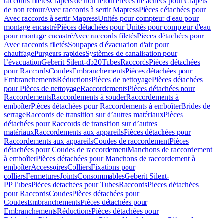
raccords filetés
Clapets de non retour
Pièces détachées pour Clapets
de non retour
Avec raccords à sertir Mapress
Pièces détachées pour
Avec raccords à sertir Mapress
Unités pour compteur d'eau pour
montage encastré
Pièces détachées pour Unités pour compteur d'eau
pour montage encastré
Avec raccords filetés
Pièces détachées pour
Avec raccords filetés
Soupapes d'évacuation d'air pour
chauffage
Purgeurs rapides
Systèmes de canalisation pour
l’évacuation
Geberit Silent-db20
Tubes
Raccords
Pièces détachées
pour Raccords
Coudes
Embranchements
Pièces détachées pour
Embranchements
Réductions
Pièces de nettoyage
Pièces détachées
pour Pièces de nettoyage
Raccordements
Pièces détachées pour
Raccordements
Raccordements à souder
Raccordements à
emboîter
Pièces détachées pour Raccordements à emboîter
Brides de
serrage
Raccords de transition sur d’autres matériaux
Pièces
détachées pour Raccords de transition sur d’autres
matériaux
Raccordements aux appareils
Pièces détachées pour
Raccordements aux appareils
Coudes de raccordement
Pièces
détachées pour Coudes de raccordement
Manchons de raccordement
à emboîter
Pièces détachées pour Manchons de raccordement à
emboîter
Accessoires
Colliers
Fixations pour
colliers
Fermetures
Joints
Consommables
Geberit Silent-
PP
Tubes
Pièces détachées pour Tubes
Raccords
Pièces détachées
pour Raccords
Coudes
Pièces détachées pour
Coudes
Embranchements
Pièces détachées pour
Embranchements
Réductions
Pièces détachées pour