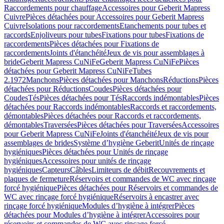
Raccordements pour chauffage
Accessoires pour Geberit Mapress
Cuivre
Pièces détachées pour Accessoires pour Geberit Mapress
Cuivre
Isolations pour raccordements
Etanchements pour tubes et
raccords
Enjoliveurs pour tubes
Fixations pour tubes
Fixations de
raccordements
Pièces détachées pour Fixations de
raccordements
Joints d'étanchéité
Jeux de vis pour assemblages à
bride
Geberit Mapress CuNiFe
Geberit Mapress CuNiFe
Pièces
détachées pour Geberit Mapress CuNiFe
Tubes
2.1972
Manchons
Pièces détachées pour Manchons
Réductions
Pièces
détachées pour Réductions
Coudes
Pièces détachées pour
Coudes
Tés
Pièces détachées pour Tés
Raccords indémontables
Pièces
détachées pour Raccords indémontables
Raccords et raccordements,
démontables
Pièces détachées pour Raccords et raccordements,
démontables
Traversées
Pièces détachées pour Traversées
Accessoires
pour Geberit Mapress CuNiFe
Joints d'étanchéité
Jeux de vis pour
assemblages de brides
Système d’hygiène Geberit
Unités de rinçage
hygiéniques
Pièces détachées pour Unités de rinçage
hygiéniques
Accessoires pour unités de rinçage
hygiéniques
Capteurs
Câbles
Limiteurs de débit
Recouvrements et
plaques de fermeture
Réservoirs et commandes de WC avec rinçage
forcé hygiénique
Pièces détachées pour Réservoirs et commandes de
WC avec rinçage forcé hygiénique
Réservoirs à encastrer avec
rinçage forcé hygiénique
Modules d’hygiène à intégrer
Pièces
détachées pour Modules d’hygiène à intégrer
Accessoires pour
réservoirs et commandes de WC avec rinçage forcé