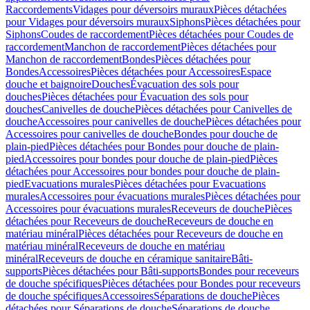
Raccordements
Vidages pour déversoirs muraux
Pièces détachées
pour Vidages pour déversoirs muraux
Siphons
Pièces détachées pour
Siphons
Coudes de raccordement
Pièces détachées pour Coudes de
raccordement
Manchon de raccordement
Pièces détachées pour
Manchon de raccordement
Bondes
Pièces détachées pour
Bondes
Accessoires
Pièces détachées pour Accessoires
Espace
douche et baignoire
Douches
Évacuation des sols pour
douches
Pièces détachées pour Évacuation des sols pour
douches
Canivelles de douche
Pièces détachées pour Canivelles de
douche
Accessoires pour canivelles de douche
Pièces détachées pour
Accessoires pour canivelles de douche
Bondes pour douche de
plain-pied
Pièces détachées pour Bondes pour douche de plain-
pied
Accessoires pour bondes pour douche de plain-pied
Pièces
détachées pour Accessoires pour bondes pour douche de plain-
pied
Evacuations murales
Pièces détachées pour Evacuations
murales
Accessoires pour évacuations murales
Pièces détachées pour
Accessoires pour évacuations murales
Receveurs de douche
Pièces
détachées pour Receveurs de douche
Receveurs de douche en
matériau minéral
Pièces détachées pour Receveurs de douche en
matériau minéral
Receveurs de douche en matériau
minéral
Receveurs de douche en céramique sanitaire
Bâti-
supports
Pièces détachées pour Bâti-supports
Bondes pour receveurs
de douche spécifiques
Pièces détachées pour Bondes pour receveurs
de douche spécifiques
Accessoires
Séparations de douche
Pièces
détachées pour Séparations de douche
Séparations de douche