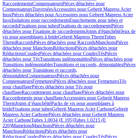
Raccordements
Compensateurs
Pièces détachées pour
Compensateurs
Traversées
Accessoires pour Geberit Mapress Acier
Inox
Pièces détachées pour Accessoires pour Geberit Mapress Acier
Inox
Isolations pour raccordements
Etanchements pour tubes et
raccords
Fixations pour tubes
Fixations de raccordements
Pièces
détachées pour Fixations de raccordements
Joints d'étanchéité
Jeux de
vis pour assemblages à bride
Geberit Mapress Therm
Tubes
Therm
Raccords
Pièces détachées pour Raccords
Manchons
Pièces
détachées pour Manchons
Réductions
Pièces détachées pour
Réductions
Coudes
Pièces détachées pour Coudes
Tés
Pièces
détachées pour Tés
Transitions indémontables
Pièces détachées pour
Transitions indémontables
Transitions et raccords, démontables
Pièces
détachées pour Transitions et raccords,
démontables
Compensateurs
Pièces détachées pour
Compensateurs
Fermetures
Pièces détachées pour Fermetures
Tés
pour chauffage
Pièces détachées pour Tés pour
chauffage
Raccordements pour chauffage
Pièces détachées pour
Raccordements pour chauffage
Accessoires pour Geberit Mapress
Therm
Joints d’étanchéité
Packs de vis pour assemblages à
bride
Fixations pour tubes
Geberit Mapress Acier Carbone
Geberit
Mapress Acier Carbone
Pièces détachées pour Geberit Mapress
Acier Carbone
Tubes 1.0034 (E 195)
Tubes 1.0215 (E
220)
Mamelons
Manchons
Pièces détachées pour
Manchons
Réductions
Pièces détachées pour
Réductions
Coudes
Pièces détachées pour Coudes
Tés
Pièces