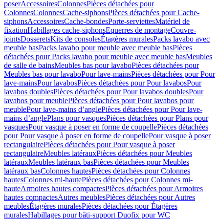
poser
Accessoires
Colonnes
Pièces détachées pour
Colonnes
Colonnes
Cache-siphons
Pièces détachées pour Cache-
siphons
Accessoires
Cache-bondes
Porte-serviettes
Matériel de
fixation
Habillages cache-siphons
Equerres de montage
Couvre-
joints
Dosserets
Kits de consoles
Étagères murales
Packs lavabo avec
meuble bas
Packs lavabo pour meuble avec meuble bas
Pièces
détachées pour Packs lavabo pour meuble avec meuble bas
Meubles
de salle de bains
Meubles bas pour lavabo
Pièces détachées pour
Meubles bas pour lavabo
Pour lave-mains
Pièces détachées pour Pour
lave-mains
Pour lavabos
Pièces détachées pour Pour lavabos
Pour
lavabos doubles
Pièces détachées pour Pour lavabos doubles
Pour
lavabos pour meuble
Pièces détachées pour Pour lavabos pour
meuble
Pour lave-mains d’angle
Pièces détachées pour Pour lave-
mains d’angle
Plans pour vasques
Pièces détachées pour Plans pour
vasques
Pour vasque à poser en forme de coupelle
Pièces détachées
pour Pour vasque à poser en forme de coupelle
Pour vasque à poser
rectangulaire
Pièces détachées pour Pour vasque à poser
rectangulaire
Meubles latéraux
Pièces détachées pour Meubles
latéraux
Meubles latéraux bas
Pièces détachées pour Meubles
latéraux bas
Colonnes hautes
Pièces détachées pour Colonnes
hautes
Colonnes mi-haute
Pièces détachées pour Colonnes mi-
haute
Armoires hautes compactes
Pièces détachées pour Armoires
hautes compactes
Autres meubles
Pièces détachées pour Autres
meubles
Étagères murales
Pièces détachées pour Étagères
murales
Habillages pour bâti-support Duofix pour WC