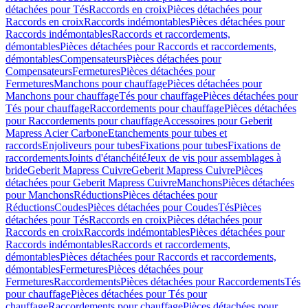
détachées pour Tés
Raccords en croix
Pièces détachées pour
Raccords en croix
Raccords indémontables
Pièces détachées pour
Raccords indémontables
Raccords et raccordements,
démontables
Pièces détachées pour Raccords et raccordements,
démontables
Compensateurs
Pièces détachées pour
Compensateurs
Fermetures
Pièces détachées pour
Fermetures
Manchons pour chauffage
Pièces détachées pour
Manchons pour chauffage
Tés pour chauffage
Pièces détachées pour
Tés pour chauffage
Raccordements pour chauffage
Pièces détachées
pour Raccordements pour chauffage
Accessoires pour Geberit
Mapress Acier Carbone
Etanchements pour tubes et
raccords
Enjoliveurs pour tubes
Fixations pour tubes
Fixations de
raccordements
Joints d'étanchéité
Jeux de vis pour assemblages à
bride
Geberit Mapress Cuivre
Geberit Mapress Cuivre
Pièces
détachées pour Geberit Mapress Cuivre
Manchons
Pièces détachées
pour Manchons
Réductions
Pièces détachées pour
Réductions
Coudes
Pièces détachées pour Coudes
Tés
Pièces
détachées pour Tés
Raccords en croix
Pièces détachées pour
Raccords en croix
Raccords indémontables
Pièces détachées pour
Raccords indémontables
Raccords et raccordements,
démontables
Pièces détachées pour Raccords et raccordements,
démontables
Fermetures
Pièces détachées pour
Fermetures
Raccordements
Pièces détachées pour Raccordements
Tés
pour chauffage
Pièces détachées pour Tés pour
chauffage
Raccordements pour chauffage
Pièces détachées pour