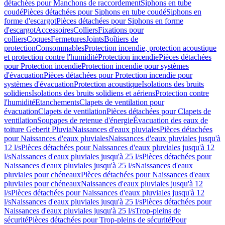
détachées pour Manchons de raccordement
Siphons en tube
coudé
Pièces détachées pour Siphons en tube coudé
Siphons en
forme d'escargot
Pièces détachées pour Siphons en forme
d'escargot
Accessoires
Colliers
Fixations pour
colliers
Coques
Fermetures
Joints
Boîtiers de
protection
Consommables
Protection incendie, protection acoustique
et protection contre l'humidité
Protection incendie
Pièces détachées
pour Protection incendie
Protection incendie pour systèmes
d'évacuation
Pièces détachées pour Protection incendie pour
systèmes d'évacuation
Protection acoustique
Isolations des bruits
solidiens
Isolations des bruits solidiens et aériens
Protection contre
l'humidité
Etanchements
Clapets de ventilation pour
évacuation
Clapets de ventilation
Pièces détachées pour Clapets de
ventilation
Soupapes de retenue d'énergie
Évacuation des eaux de
toiture Geberit Pluvia
Naissances d'eaux pluviales
Pièces détachées
pour Naissances d'eaux pluviales
Naissances d'eaux pluviales jusqu'à
12 l/s
Pièces détachées pour Naissances d'eaux pluviales jusqu'à 12
l/s
Naissances d'eaux pluviales jusqu'à 25 l/s
Pièces détachées pour
Naissances d'eaux pluviales jusqu'à 25 l/s
Naissances d'eaux
pluviales pour chéneaux
Pièces détachées pour Naissances d'eaux
pluviales pour chéneaux
Naissances d'eaux pluviales jusqu'à 12
l/s
Pièces détachées pour Naissances d'eaux pluviales jusqu'à 12
l/s
Naissances d'eaux pluviales jusqu'à 25 l/s
Pièces détachées pour
Naissances d'eaux pluviales jusqu'à 25 l/s
Trop-pleins de
sécurité
Pièces détachées pour Trop-pleins de sécurité
Pour