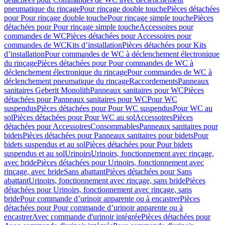
pneumatique du rinçage
Pour rinçage double touche
Pièces détachées
pour Pour rinçage double touche
Pour rinçage simple touche
Pièces
détachées pour Pour rinçage simple touche
Accessoires pour
commandes de WC
Pièces détachées pour Accessoires pour
commandes de WC
Kits d’installation
Pièces détachées pour Kits
d’installation
Pour commandes de WC à déclenchement électronique
du rinçage
Pièces détachées pour Pour commandes de WC à
déclenchement électronique du rinçage
Pour commandes de WC à
déclenchement pneumatique du rinçage
Raccordements
Panneaux
sanitaires Geberit Monolith
Panneaux sanitaires pour WC
Pièces
détachées pour Panneaux sanitaires pour WC
Pour WC
suspendus
Pièces détachées pour Pour WC suspendus
Pour WC au
sol
Pièces détachées pour Pour WC au sol
Accessoires
Pièces
détachées pour Accessoires
Consommables
Panneaux sanitaires pour
bidets
Pièces détachées pour Panneaux sanitaires pour bidets
Pour
bidets suspendus et au sol
Pièces détachées pour Pour bidets
suspendus et au sol
Urinoirs
Urinoirs, fonctionnement avec rinçage,
avec bride
Pièces détachées pour Urinoirs, fonctionnement avec
rinçage, avec bride
Sans abattant
Pièces détachées pour Sans
abattant
Urinoirs, fonctionnement avec rinçage, sans bride
Pièces
détachées pour Urinoirs, fonctionnement avec rinçage, sans
bride
Pour commande d’urinoir apparente ou à encastrer
Pièces
détachées pour Pour commande d’urinoir apparente ou à
encastrer
Avec commande d'urinoir intégrée
Pièces détachées pour