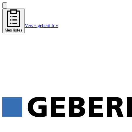
Vers « geberit.fr »
Mes listes