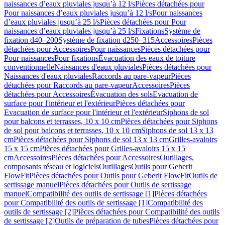
naissances d’eaux pluviales jusqu’à 12 l/s
Pièces détachées pour
Pour naissances d’eaux pluviales jusqu’à 12 l/s
Pour naissances
d’eaux pluviales jusqu’à 25 l/s
Pièces détachées pour Pour
naissances d’eaux pluviales jusqu’à 25 l/s
Fixations
Système de
fixation d40–200
Système de fixation d250–315
Accessoires
Pièces
détachées pour Accessoires
Pour naissances
Pièces détachées pour
Pour naissances
Pour fixations
Évacuation des eaux de toiture
conventionnelle
Naissances d'eaux pluviales
Pièces détachées pour
Naissances d'eaux pluviales
Raccords au pare-vapeur
Pièces
détachées pour Raccords au pare-vapeur
Accessoires
Pièces
détachées pour Accessoires
Évacuation des sols
Evacuation de
surface pour l'intérieur et l'extérieur
Pièces détachées pour
Evacuation de surface pour l'intérieur et l'extérieur
Siphons de sol
pour balcons et terrasses, 10 x 10 cm
Pièces détachées pour Siphons
de sol pour balcons et terrasses, 10 x 10 cm
Siphons de sol 13 x 13
cm
Pièces détachées pour Siphons de sol 13 x 13 cm
Grilles-avaloirs
15 x 15 cm
Pièces détachées pour Grilles-avaloirs 15 x 15
cm
Accessoires
Pièces détachées pour Accessoires
Outillages,
composants réseau et logiciels
Outillages
Outils pour Geberit
FlowFit
Pièces détachées pour Outils pour Geberit FlowFit
Outils de
sertissage manuel
Pièces détachées pour Outils de sertissage
manuel
Compatibilité des outils de sertissage [1]
Pièces détachées
pour Compatibilité des outils de sertissage [1]
Compatibilité des
outils de sertissage [2]
Pièces détachées pour Compatibilité des outils
de sertissage [2]
Outils de préparation de tubes
Pièces détachées pour