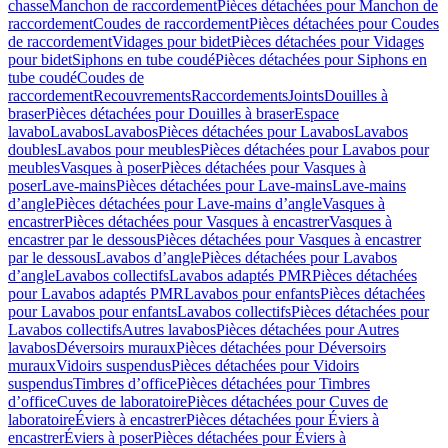
chasse
Manchon de raccordement
Pièces détachées pour Manchon de
raccordement
Coudes de raccordement
Pièces détachées pour Coudes
de raccordement
Vidages pour bidet
Pièces détachées pour Vidages
pour bidet
Siphons en tube coudé
Pièces détachées pour Siphons en
tube coudé
Coudes de
raccordement
Recouvrements
Raccordements
Joints
Douilles à
braser
Pièces détachées pour Douilles à braser
Espace
lavabo
Lavabos
Lavabos
Pièces détachées pour Lavabos
Lavabos
doubles
Lavabos pour meubles
Pièces détachées pour Lavabos pour
meubles
Vasques à poser
Pièces détachées pour Vasques à
poser
Lave-mains
Pièces détachées pour Lave-mains
Lave-mains
d’angle
Pièces détachées pour Lave-mains d’angle
Vasques à
encastrer
Pièces détachées pour Vasques à encastrer
Vasques à
encastrer par le dessous
Pièces détachées pour Vasques à encastrer
par le dessous
Lavabos d’angle
Pièces détachées pour Lavabos
d’angle
Lavabos collectifs
Lavabos adaptés PMR
Pièces détachées
pour Lavabos adaptés PMR
Lavabos pour enfants
Pièces détachées
pour Lavabos pour enfants
Lavabos collectifs
Pièces détachées pour
Lavabos collectifs
Autres lavabos
Pièces détachées pour Autres
lavabos
Déversoirs muraux
Pièces détachées pour Déversoirs
muraux
Vidoirs suspendus
Pièces détachées pour Vidoirs
suspendus
Timbres dʼoffice
Pièces détachées pour Timbres
dʼoffice
Cuves de laboratoire
Pièces détachées pour Cuves de
laboratoire
Éviers à encastrer
Pièces détachées pour Éviers à
encastrer
Éviers à poser
Pièces détachées pour Éviers à