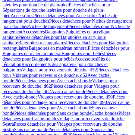
latérales pour douche de plain-pied
Pièces détachées pour
Séparations de douche latérales pour douche de plain-
pied
Accessoires
Pièces détachées pour Accessoires
Niches de
rangement pour douches
Pièces détachées pour Niches de rangement
pour douches
Niches de rangement
Pièces détachées pour Niches de
rangement
Accessoires
Baignoires
Baignoires en acrylique
sanitaire
Pièces détachées pour Baignoires en acrylique
sanitaire
Baignoires rectangulaires
Pièces détachées pour Baignoires
rectangulaires
Baignoires en matériau minéral
Pièces détachées pour
Baignoires en matériau minéral
Baignoires pour bébés
Pièces
détachées pour Baignoires pour bébés
Accessoires
Kits de
réparation
Raccordements des appareils pour douches et
baignoires
Vidages pour receveurs de douche, d52
Pièces détachées
pour Vidages pour receveurs de douche, d52
Avec cache-
bonde
Pièces détachées pour Avec cache-bonde
Vidages pour
receveurs de douche, d62
Pièces détachées pour Vidages pour
receveurs de douche, d62
Avec cache-bonde
Pièces détachées pour
Avec cache-bonde
Vidages pour receveurs de douche, d90
Pièces
détachées pour Vidages pour receveurs de douche, d90
Avec cache-
bonde
Pièces détachées pour Avec cache-bonde
Sans cache-
bonde
Pièces détachées pour Sans cache-bonde
Cache-bondes
Pièces
détachées pour Cache-bondes
Vidages pour receveurs de douche
Sestra
Pièces détachées pour Vidages pour receveurs de douche
Sestra
Sans cache-bonde
Pièces détachées pour Sans cache-
bonde
Vidages pour baignoires, d52
Pièces détachées pour Vidages