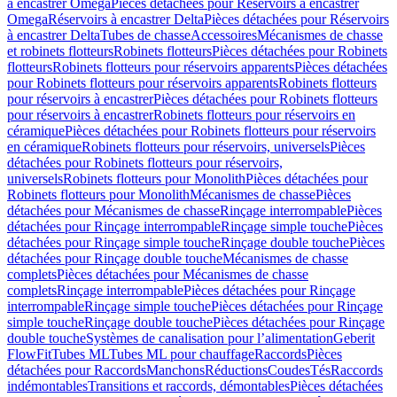
à encastrer Omega
Pièces détachées pour Réservoirs à encastrer
Omega
Réservoirs à encastrer Delta
Pièces détachées pour Réservoirs
à encastrer Delta
Tubes de chasse
Accessoires
Mécanismes de chasse
et robinets flotteurs
Robinets flotteurs
Pièces détachées pour Robinets
flotteurs
Robinets flotteurs pour réservoirs apparents
Pièces détachées
pour Robinets flotteurs pour réservoirs apparents
Robinets flotteurs
pour réservoirs à encastrer
Pièces détachées pour Robinets flotteurs
pour réservoirs à encastrer
Robinets flotteurs pour réservoirs en
céramique
Pièces détachées pour Robinets flotteurs pour réservoirs
en céramique
Robinets flotteurs pour réservoirs, universels
Pièces
détachées pour Robinets flotteurs pour réservoirs,
universels
Robinets flotteurs pour Monolith
Pièces détachées pour
Robinets flotteurs pour Monolith
Mécanismes de chasse
Pièces
détachées pour Mécanismes de chasse
Rinçage interrompable
Pièces
détachées pour Rinçage interrompable
Rinçage simple touche
Pièces
détachées pour Rinçage simple touche
Rinçage double touche
Pièces
détachées pour Rinçage double touche
Mécanismes de chasse
complets
Pièces détachées pour Mécanismes de chasse
complets
Rinçage interrompable
Pièces détachées pour Rinçage
interrompable
Rinçage simple touche
Pièces détachées pour Rinçage
simple touche
Rinçage double touche
Pièces détachées pour Rinçage
double touche
Systèmes de canalisation pour l’alimentation
Geberit
FlowFit
Tubes ML
Tubes ML pour chauffage
Raccords
Pièces
détachées pour Raccords
Manchons
Réductions
Coudes
Tés
Raccords
indémontables
Transitions et raccords, démontables
Pièces détachées