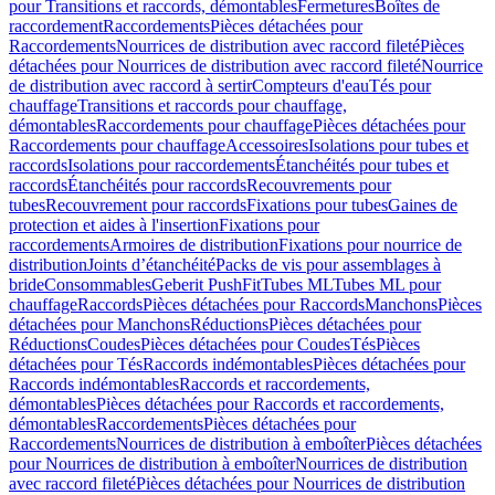
pour Transitions et raccords, démontables
Fermetures
Boîtes de
raccordement
Raccordements
Pièces détachées pour
Raccordements
Nourrices de distribution avec raccord fileté
Pièces
détachées pour Nourrices de distribution avec raccord fileté
Nourrice
de distribution avec raccord à sertir
Compteurs d'eau
Tés pour
chauffage
Transitions et raccords pour chauffage,
démontables
Raccordements pour chauffage
Pièces détachées pour
Raccordements pour chauffage
Accessoires
Isolations pour tubes et
raccords
Isolations pour raccordements
Étanchéités pour tubes et
raccords
Étanchéités pour raccords
Recouvrements pour
tubes
Recouvrement pour raccords
Fixations pour tubes
Gaines de
protection et aides à l'insertion
Fixations pour
raccordements
Armoires de distribution
Fixations pour nourrice de
distribution
Joints d’étanchéité
Packs de vis pour assemblages à
bride
Consommables
Geberit PushFit
Tubes ML
Tubes ML pour
chauffage
Raccords
Pièces détachées pour Raccords
Manchons
Pièces
détachées pour Manchons
Réductions
Pièces détachées pour
Réductions
Coudes
Pièces détachées pour Coudes
Tés
Pièces
détachées pour Tés
Raccords indémontables
Pièces détachées pour
Raccords indémontables
Raccords et raccordements,
démontables
Pièces détachées pour Raccords et raccordements,
démontables
Raccordements
Pièces détachées pour
Raccordements
Nourrices de distribution à emboîter
Pièces détachées
pour Nourrices de distribution à emboîter
Nourrices de distribution
avec raccord fileté
Pièces détachées pour Nourrices de distribution