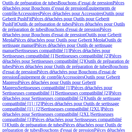
Outils de préparation de tubes
Bouchons d’essai de pression
Pièces
détachées pour Bouchons d’essai de pression
Équipements de
contrôle
Accessoires
Pièces détachées pour Accessoires
Outils pour
Geberit PushFit
Pièces détachées pour Outils pour Geberit
PushFit
Outils de préparation de tubes
Pièces détachées pour Outils
de préparation de tubes
Bouchons d'essai de pression
Pièces
détachées pour Bouchons d'essai de pression
Outils pour Geberit
Mepla
Pièces détachées pour Outils pour Geberit Mepla
Outils de
sertissage manuel
Pièces détachées pour Outils de sertissage
manuel
Sertisseuses compatibilité [1]
Pièces détachées pour
Sertisseuses compatibilité [1]
Sertisseuses compatibilité [2]
Pièces
détachées pour Sertisseuses compatibilité [2]
Outils de préparation de
tubes
Pièces détachées pour Outils de préparation de tubes
Bouchons
d'essai de pression
Pièces détachées pour Bouchons d'essai de
pression
Équipement de contrôle
Accessoires
Outils pour Geberit
Mapress
Pièces détachées pour Outils pour Geberit
Mapress
Sertisseuses compatibilité [1]
Pièces détachées pour
Sertisseuses compatibilité [1]
Sertisseuses compatibilité [2]
Pièces
détachées pour Sertisseuses compatibilité [2]
Outils de sertissage
compatibilité [1] / [2]
Pièces détachées pour Outils de sertissage
compatibilité [1] / [2]
Sertisseuses compatibilité [2XL]
Pièces
détachées pour Sertisseuses compatibilité [2XL]
Sertisseuses
compatibilité [3]
Pièces détachées pour Sertisseuses compatibilité
[3]
Outils de préparation de tubes
Pièces détachées pour Outils de
préparation de tubes
Bouchons d'essai de pression
Pièces détachées