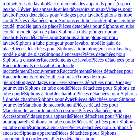
robinetteries de lavabo
Raccordements des appareils pour l’espace
lavabo, l’évier, les appareils et les déversoirs muraux
Vidages pour
lavabo
Pièces détachées pour Vidages pour lavabo
Siphons en tube
coudé
Pièces détachées pour Siphons en tube coudé
Siphons en tube
coudé, modèle gain de place
Pièces détachées pour Siphons en tube
coudé, modèle gain de place
Siphons à tube plongeur pour
lavabo
Pièces détachées pour Siphons à tube plongeur pour
lavabo
Siphons à tube plongeur pour lavabo, modèle gain de
place
Pièces détachées pour Siphons à tube plongeur pour lavabo,
modèle gain de place
Siphons à encastrer
Pièces détachées pour
Siphons à encastrer
Raccordements de lavabo
Pièces détachées pour
Raccordements de lavabo
Coudes de
raccordement
Recouvrements
Raccordements
Pièces détachées pour
Raccordements
Joints
Douilles à braser
Tubes de trop-
plein
Rallonges
Vidages pour éviers
Pièces détachées pour Vidages
pour éviers
Siphons en tube coudé
Pièces détachées pour Siphons en
tube coudé
Siphons à double chambre
Pièces détachées pour Siphons
à double chambre
Siphons pour évier
Pièces détachées pour Siphons
pour évier
Manchon de raccordement
Pièces détachées pour
Manchon de raccordement
Accessoires
Pièces détachées pour
Accessoires
Vidages pour appareils
Pièces détachées pour Vidages
pour appareils
Siphons en tube coudé
Pièces détachées pour Siphons
en tube coudé
Siphons à encastrer
Pièces détachées pour Siphons à
encastrer
Siphons apparents
Pièces détachées pour Siphons
apparents
Raccordements
Pièces détachées pour