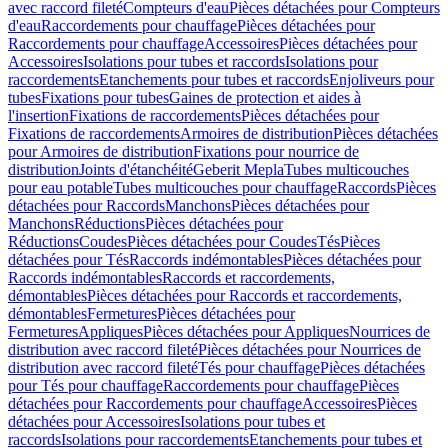
avec raccord fileté
Compteurs d'eau
Pièces détachées pour Compteurs
d'eau
Raccordements pour chauffage
Pièces détachées pour
Raccordements pour chauffage
Accessoires
Pièces détachées pour
Accessoires
Isolations pour tubes et raccords
Isolations pour
raccordements
Etanchements pour tubes et raccords
Enjoliveurs pour
tubes
Fixations pour tubes
Gaines de protection et aides à
l'insertion
Fixations de raccordements
Pièces détachées pour
Fixations de raccordements
Armoires de distribution
Pièces détachées
pour Armoires de distribution
Fixations pour nourrice de
distribution
Joints d'étanchéité
Geberit Mepla
Tubes multicouches
pour eau potable
Tubes multicouches pour chauffage
Raccords
Pièces
détachées pour Raccords
Manchons
Pièces détachées pour
Manchons
Réductions
Pièces détachées pour
Réductions
Coudes
Pièces détachées pour Coudes
Tés
Pièces
détachées pour Tés
Raccords indémontables
Pièces détachées pour
Raccords indémontables
Raccords et raccordements,
démontables
Pièces détachées pour Raccords et raccordements,
démontables
Fermetures
Pièces détachées pour
Fermetures
Appliques
Pièces détachées pour Appliques
Nourrices de
distribution avec raccord fileté
Pièces détachées pour Nourrices de
distribution avec raccord fileté
Tés pour chauffage
Pièces détachées
pour Tés pour chauffage
Raccordements pour chauffage
Pièces
détachées pour Raccordements pour chauffage
Accessoires
Pièces
détachées pour Accessoires
Isolations pour tubes et
raccords
Isolations pour raccordements
Etanchements pour tubes et