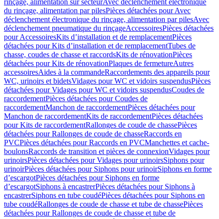
rinçage, alimentation sur secteur
Avec déclenchement électronique
du rinçage, alimentation par piles
Pièces détachées pour Avec
déclenchement électronique du rinçage, alimentation par piles
Avec
déclenchement pneumatique du rinçage
Accessoires
Pièces détachées
pour Accessoires
Kits d’installation et de remplacement
Pièces
détachées pour Kits d’installation et de remplacement
Tubes de
chasse, coudes de chasse et raccords
Kits de rénovation
Pièces
détachées pour Kits de rénovation
Plaques de fermeture
Autres
accessoires
Aides à la commande
Raccordements des appareils pour
WC, urinoirs et bidets
Vidages pour WC et vidoirs suspendus
Pièces
détachées pour Vidages pour WC et vidoirs suspendus
Coudes de
raccordement
Pièces détachées pour Coudes de
raccordement
Manchon de raccordement
Pièces détachées pour
Manchon de raccordement
Kits de raccordement
Pièces détachées
pour Kits de raccordement
Rallonges de coude de chasse
Pièces
détachées pour Rallonges de coude de chasse
Raccords en
PVC
Pièces détachées pour Raccords en PVC
Manchettes et cache-
boulons
Raccords de transition et pièces de connexion
Vidages pour
urinoirs
Pièces détachées pour Vidages pour urinoirs
Siphons pour
urinoir
Pièces détachées pour Siphons pour urinoir
Siphons en forme
d’escargot
Pièces détachées pour Siphons en forme
d’escargot
Siphons à encastrer
Pièces détachées pour Siphons à
encastrer
Siphons en tube coudé
Pièces détachées pour Siphons en
tube coudé
Rallonges de coude de chasse et tube de chasse
Pièces
détachées pour Rallonges de coude de chasse et tube de