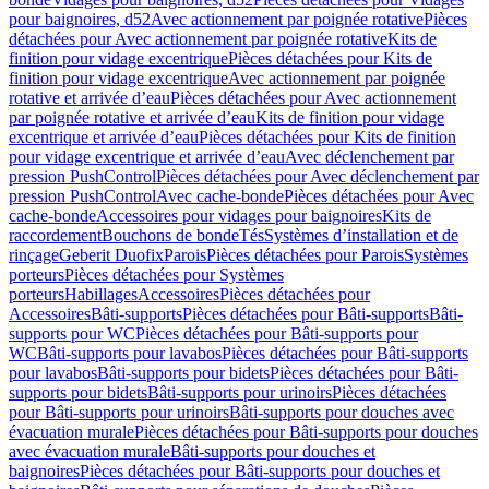
pour baignoires, d52
Avec actionnement par poignée rotative
Pièces
détachées pour Avec actionnement par poignée rotative
Kits de
finition pour vidage excentrique
Pièces détachées pour Kits de
finition pour vidage excentrique
Avec actionnement par poignée
rotative et arrivée d’eau
Pièces détachées pour Avec actionnement
par poignée rotative et arrivée d’eau
Kits de finition pour vidage
excentrique et arrivée d’eau
Pièces détachées pour Kits de finition
pour vidage excentrique et arrivée d’eau
Avec déclenchement par
pression PushControl
Pièces détachées pour Avec déclenchement par
pression PushControl
Avec cache-bonde
Pièces détachées pour Avec
cache-bonde
Accessoires pour vidages pour baignoires
Kits de
raccordement
Bouchons de bonde
Tés
Systèmes d’installation et de
rinçage
Geberit Duofix
Parois
Pièces détachées pour Parois
Systèmes
porteurs
Pièces détachées pour Systèmes
porteurs
Habillages
Accessoires
Pièces détachées pour
Accessoires
Bâti-supports
Pièces détachées pour Bâti-supports
Bâti-
supports pour WC
Pièces détachées pour Bâti-supports pour
WC
Bâti-supports pour lavabos
Pièces détachées pour Bâti-supports
pour lavabos
Bâti-supports pour bidets
Pièces détachées pour Bâti-
supports pour bidets
Bâti-supports pour urinoirs
Pièces détachées
pour Bâti-supports pour urinoirs
Bâti-supports pour douches avec
évacuation murale
Pièces détachées pour Bâti-supports pour douches
avec évacuation murale
Bâti-supports pour douches et
baignoires
Pièces détachées pour Bâti-supports pour douches et