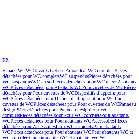
FR
Espace WC
WC lavants Geberit AquaClean
WC complets
Pièces
détachées pour WC complets
WC suspendus
Pièces détachées pour
WC suspendus
WC au sol
Pièces détachées pour WC au sol
Abattants
WC
Pièces détachées pour Abattants WC
Pour cuvettes de WC
Pièces
détachées pour Pour cuvettes de WC
Dispositifs d’appoint pour
WC
Pièces détachées pour Dispositifs d’appoint pour WC
Pour
cuvettes de WC
Pièces détachées pour Pour cuvettes de WC
Panneau
design
Pièces détachées pour Panneau design
Pour WC
complets
Pièces détachées pour Pour WC complets
Pour abattants
WC
Pièces détachées pour Pour abattants WC
Accessoires
Pièces
détachées pour Accessoires
Pour WC complets
Pour abattants
WC
Pièces détachées pour Pour abattants WC
Pour abattants WC et
WC complets
Consommables
WC et abattants WC
WC