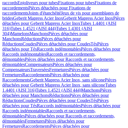
raccords
Enjoliveurs pour tubes
Fixations pour tubes
Fixations de
raccordements
Pièces détachées pour Fixations de
raccordements
Joints d'étanchéité
Jeux de vis pour assemblages de
brides
Geberit Mapress Acier Inox
Geberit Mapress Acier Inox
Pièces
détachées pour Geberit Mapress Acier Inox
Tubes 1.4401 (AISI
316)
Tubes 1.4521 (AISI 444)
Tubes 1.4301 (AISI
304)
Mamelons
Manchons
Pièces détachées pour
Manchons
Réductions
Pièces détachées pour
Réductions
Coudes
Pièces détachées pour Coudes
Tés
Pièces
détachées pour Tés
Raccords indémontables
Pièces détachées pour
Raccords indémontables
Raccords et raccordements,
démontables
Pièces détachées pour Raccords et raccordements,
démontables
Compensateurs
Pièces détachées pour
Compensateurs
Traversées
Fermetures
Pièces détachées pour
Fermetures
Raccordements
Pièces détachées pour
Raccordements
Geberit Mapress Acier Inox, sans silicone
Pièces
détachées pour Geberit Mapress Acier Inox, sans silicone
Tubes
1.4401 (AISI 316)
Tubes 1.4521 (AISI 444)
Manchons
Pièces
détachées pour Manchons
Réductions
Pièces détachées pour
Réductions
Coudes
Pièces détachées pour Coudes
Tés
Pièces
détachées pour Tés
Raccords indémontables
Pièces détachées pour
Raccords indémontables
Raccords et raccordements,
démontables
Pièces détachées pour Raccords et raccordements,
démontables
Fermetures
Pièces détachées pour
Fermetures
Raccordements
Pièces détachées pour