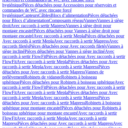
hygiénique
Pièces détachées pour Accessoires pour réservoirs et
commandes de WC avec rinçage forcé
hygiénique
Capteurs
Câbles
Blocs d’alimentation
Pièces détachées
pour Blocs d’alimentation
Composants réseau
Vannes
Vannes à siège
droit
Avec raccords à sertir Mapress
Vannes à siège droit pour
montage encastré
Pièces détachées pour Vannes à siège droit pour
montage encastré
Avec raccords à sertir Mepla
Pièces détachées pour
Avec raccords à sertir Mepla
Avec raccords à sertir Mapress
Avec
raccords filetés
Pièces détachées pour Avec raccords filetés
Vannes à
siège incliné
Pièces détachées pour Vannes à siège incliné
Avec
raccords à sertir FlowFit
Pièces détachées pour Avec raccords à sertir
FlowFit
Avec raccords à sertir Mepla
Pièces détachées pour Avec
raccords à sertir Mepla
Avec raccords à sertir Mapress
Pièces
détachées pour Avec raccords à sertir Mapress
Vannes de
prélèvement
Robinets de vidange
Robinets à boisseau
sphérique
Pièces détachées pour Robinets à boisseau sphérique
Avec
raccords à sertir FlowFit
Pièces détachées pour Avec raccords à sertir
FlowFit
Avec raccords à sertir Mepla
Pièces détachées pour Avec
raccords à sertir Mepla
Avec raccords à sertir Mapress
Pièces
détachées pour Avec raccords à sertir Mapress
Robinets à boisseau
sphérique pour montage encastré
Pièces détachées pour Robinets à
boisseau sphérique pour montage encastré
Avec raccords à sertir
FlowFit
Avec raccords à sertir Mepla
Avec raccords à sertir
Mapress
Pièces détachées pour Avec raccords à sertir Mapress
Avec