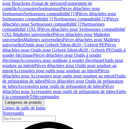
pour Bouchons d'essai de pression
Equipement de
contrôle
Accessoires
Sertisseuses
Pièces détachées pour
Sertisseuses
Sertisseuses compatibilité [1]
Pièces détachées pour
Sertisseuses compatibilité [1]
Sertisseuses compatibilité [2]
Pièces
détachées pour Sertisseuses compatibilité [2]
Sertisseuses
compatibilité [2XL]
Pièces détachées pour Sertisseuses compatibilité
[2XL]
Mallettes universelles
Pièces détachées pour Mallettes
universelles
Mallettes universelles
Pièces détachées pour Mallettes
universelles
Outils pour Geberit Silent-db20 / Geberit PE
Pièces
détachées pour Outils pour Geberit Silent-db20 / Geberit PE
Outils à
souder électrique
Pièces détachées pour Outils à souder
électrique
Accessoires pour outillage à souder électrique
Outils pour
soudure au miroir
Pièces détachées pour Outils pour soudure au
miroir
Accessoires pour outils pour soudure au miroir
Pièces
détachées pour Accessoires pour outils pour soudure au miroir
Outils
de préparation de tubes
Pièces détachées pour Outils de préparation
de tubes
Accessoires pour outils de préparation de tubes
Pièces
détachées pour Accessoires pour outils de préparation de tubes
Aides
à la commande
Télécommandes
Catégories de produits
Lignes de salle de bains
Nouveautés