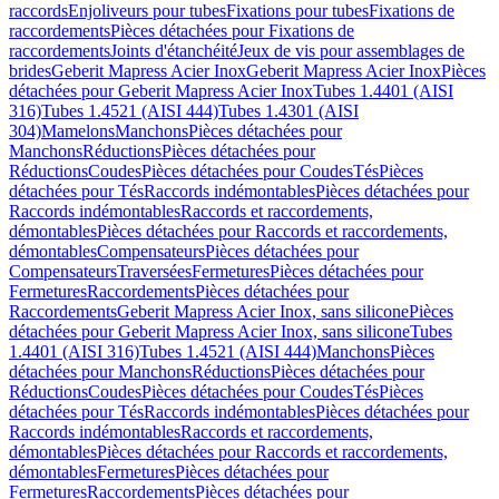
raccords
Enjoliveurs pour tubes
Fixations pour tubes
Fixations de
raccordements
Pièces détachées pour Fixations de
raccordements
Joints d'étanchéité
Jeux de vis pour assemblages de
brides
Geberit Mapress Acier Inox
Geberit Mapress Acier Inox
Pièces
détachées pour Geberit Mapress Acier Inox
Tubes 1.4401 (AISI
316)
Tubes 1.4521 (AISI 444)
Tubes 1.4301 (AISI
304)
Mamelons
Manchons
Pièces détachées pour
Manchons
Réductions
Pièces détachées pour
Réductions
Coudes
Pièces détachées pour Coudes
Tés
Pièces
détachées pour Tés
Raccords indémontables
Pièces détachées pour
Raccords indémontables
Raccords et raccordements,
démontables
Pièces détachées pour Raccords et raccordements,
démontables
Compensateurs
Pièces détachées pour
Compensateurs
Traversées
Fermetures
Pièces détachées pour
Fermetures
Raccordements
Pièces détachées pour
Raccordements
Geberit Mapress Acier Inox, sans silicone
Pièces
détachées pour Geberit Mapress Acier Inox, sans silicone
Tubes
1.4401 (AISI 316)
Tubes 1.4521 (AISI 444)
Manchons
Pièces
détachées pour Manchons
Réductions
Pièces détachées pour
Réductions
Coudes
Pièces détachées pour Coudes
Tés
Pièces
détachées pour Tés
Raccords indémontables
Pièces détachées pour
Raccords indémontables
Raccords et raccordements,
démontables
Pièces détachées pour Raccords et raccordements,
démontables
Fermetures
Pièces détachées pour
Fermetures
Raccordements
Pièces détachées pour