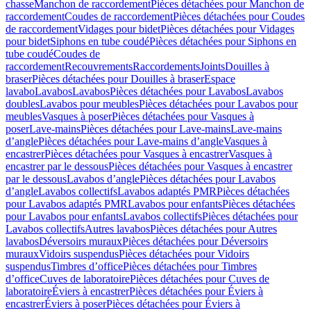
chasse
Manchon de raccordement
Pièces détachées pour Manchon de
raccordement
Coudes de raccordement
Pièces détachées pour Coudes
de raccordement
Vidages pour bidet
Pièces détachées pour Vidages
pour bidet
Siphons en tube coudé
Pièces détachées pour Siphons en
tube coudé
Coudes de
raccordement
Recouvrements
Raccordements
Joints
Douilles à
braser
Pièces détachées pour Douilles à braser
Espace
lavabo
Lavabos
Lavabos
Pièces détachées pour Lavabos
Lavabos
doubles
Lavabos pour meubles
Pièces détachées pour Lavabos pour
meubles
Vasques à poser
Pièces détachées pour Vasques à
poser
Lave-mains
Pièces détachées pour Lave-mains
Lave-mains
d’angle
Pièces détachées pour Lave-mains d’angle
Vasques à
encastrer
Pièces détachées pour Vasques à encastrer
Vasques à
encastrer par le dessous
Pièces détachées pour Vasques à encastrer
par le dessous
Lavabos d’angle
Pièces détachées pour Lavabos
d’angle
Lavabos collectifs
Lavabos adaptés PMR
Pièces détachées
pour Lavabos adaptés PMR
Lavabos pour enfants
Pièces détachées
pour Lavabos pour enfants
Lavabos collectifs
Pièces détachées pour
Lavabos collectifs
Autres lavabos
Pièces détachées pour Autres
lavabos
Déversoirs muraux
Pièces détachées pour Déversoirs
muraux
Vidoirs suspendus
Pièces détachées pour Vidoirs
suspendus
Timbres dʼoffice
Pièces détachées pour Timbres
dʼoffice
Cuves de laboratoire
Pièces détachées pour Cuves de
laboratoire
Éviers à encastrer
Pièces détachées pour Éviers à
encastrer
Éviers à poser
Pièces détachées pour Éviers à