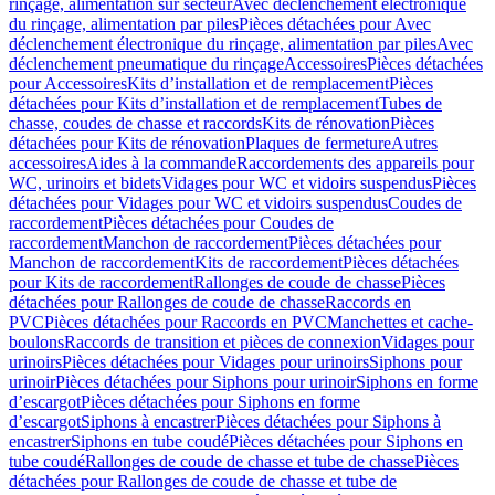
rinçage, alimentation sur secteur
Avec déclenchement électronique
du rinçage, alimentation par piles
Pièces détachées pour Avec
déclenchement électronique du rinçage, alimentation par piles
Avec
déclenchement pneumatique du rinçage
Accessoires
Pièces détachées
pour Accessoires
Kits d’installation et de remplacement
Pièces
détachées pour Kits d’installation et de remplacement
Tubes de
chasse, coudes de chasse et raccords
Kits de rénovation
Pièces
détachées pour Kits de rénovation
Plaques de fermeture
Autres
accessoires
Aides à la commande
Raccordements des appareils pour
WC, urinoirs et bidets
Vidages pour WC et vidoirs suspendus
Pièces
détachées pour Vidages pour WC et vidoirs suspendus
Coudes de
raccordement
Pièces détachées pour Coudes de
raccordement
Manchon de raccordement
Pièces détachées pour
Manchon de raccordement
Kits de raccordement
Pièces détachées
pour Kits de raccordement
Rallonges de coude de chasse
Pièces
détachées pour Rallonges de coude de chasse
Raccords en
PVC
Pièces détachées pour Raccords en PVC
Manchettes et cache-
boulons
Raccords de transition et pièces de connexion
Vidages pour
urinoirs
Pièces détachées pour Vidages pour urinoirs
Siphons pour
urinoir
Pièces détachées pour Siphons pour urinoir
Siphons en forme
d’escargot
Pièces détachées pour Siphons en forme
d’escargot
Siphons à encastrer
Pièces détachées pour Siphons à
encastrer
Siphons en tube coudé
Pièces détachées pour Siphons en
tube coudé
Rallonges de coude de chasse et tube de chasse
Pièces
détachées pour Rallonges de coude de chasse et tube de