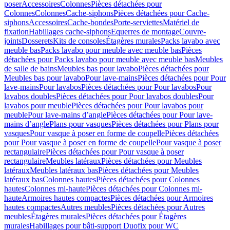
poser
Accessoires
Colonnes
Pièces détachées pour
Colonnes
Colonnes
Cache-siphons
Pièces détachées pour Cache-
siphons
Accessoires
Cache-bondes
Porte-serviettes
Matériel de
fixation
Habillages cache-siphons
Equerres de montage
Couvre-
joints
Dosserets
Kits de consoles
Étagères murales
Packs lavabo avec
meuble bas
Packs lavabo pour meuble avec meuble bas
Pièces
détachées pour Packs lavabo pour meuble avec meuble bas
Meubles
de salle de bains
Meubles bas pour lavabo
Pièces détachées pour
Meubles bas pour lavabo
Pour lave-mains
Pièces détachées pour Pour
lave-mains
Pour lavabos
Pièces détachées pour Pour lavabos
Pour
lavabos doubles
Pièces détachées pour Pour lavabos doubles
Pour
lavabos pour meuble
Pièces détachées pour Pour lavabos pour
meuble
Pour lave-mains d’angle
Pièces détachées pour Pour lave-
mains d’angle
Plans pour vasques
Pièces détachées pour Plans pour
vasques
Pour vasque à poser en forme de coupelle
Pièces détachées
pour Pour vasque à poser en forme de coupelle
Pour vasque à poser
rectangulaire
Pièces détachées pour Pour vasque à poser
rectangulaire
Meubles latéraux
Pièces détachées pour Meubles
latéraux
Meubles latéraux bas
Pièces détachées pour Meubles
latéraux bas
Colonnes hautes
Pièces détachées pour Colonnes
hautes
Colonnes mi-haute
Pièces détachées pour Colonnes mi-
haute
Armoires hautes compactes
Pièces détachées pour Armoires
hautes compactes
Autres meubles
Pièces détachées pour Autres
meubles
Étagères murales
Pièces détachées pour Étagères
murales
Habillages pour bâti-support Duofix pour WC