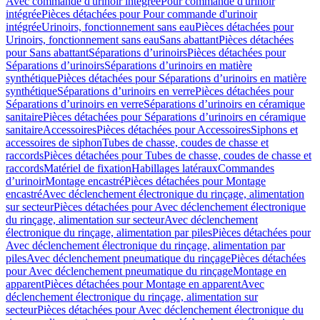
Avec commande d'urinoir intégrée
Pour commande d'urinoir
intégrée
Pièces détachées pour Pour commande d'urinoir
intégrée
Urinoirs, fonctionnement sans eau
Pièces détachées pour
Urinoirs, fonctionnement sans eau
Sans abattant
Pièces détachées
pour Sans abattant
Séparations d’urinoirs
Pièces détachées pour
Séparations d’urinoirs
Séparations d’urinoirs en matière
synthétique
Pièces détachées pour Séparations d’urinoirs en matière
synthétique
Séparations d’urinoirs en verre
Pièces détachées pour
Séparations d’urinoirs en verre
Séparations d’urinoirs en céramique
sanitaire
Pièces détachées pour Séparations d’urinoirs en céramique
sanitaire
Accessoires
Pièces détachées pour Accessoires
Siphons et
accessoires de siphon
Tubes de chasse, coudes de chasse et
raccords
Pièces détachées pour Tubes de chasse, coudes de chasse et
raccords
Matériel de fixation
Habillages latéraux
Commandes
dʼurinoir
Montage encastré
Pièces détachées pour Montage
encastré
Avec déclenchement électronique du rinçage, alimentation
sur secteur
Pièces détachées pour Avec déclenchement électronique
du rinçage, alimentation sur secteur
Avec déclenchement
électronique du rinçage, alimentation par piles
Pièces détachées pour
Avec déclenchement électronique du rinçage, alimentation par
piles
Avec déclenchement pneumatique du rinçage
Pièces détachées
pour Avec déclenchement pneumatique du rinçage
Montage en
apparent
Pièces détachées pour Montage en apparent
Avec
déclenchement électronique du rinçage, alimentation sur
secteur
Pièces détachées pour Avec déclenchement électronique du