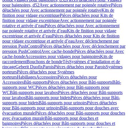
pour baignoires, d52
Avec actionnement par poignée rotative
Pièces
détachées pour Avec actionnement par poignée rotative
Kits de
finition pour vidage excentrique
Pièces détachées pour Kits de
finition pour vidage excentrique
Avec actionnement par poignée
rotative et arrivée d’eau
Pièces détachées pour Avec actionnement
par poignée rotative et arrivée d’eau
Kits de finition pour vidage
excentrique et arrivée d’eau
Pièces détachées pour Kits de finition
pour vidage excentrique et arrivée d’eau
Avec déclenchement par
pression PushControl
Pièces détachées pour Avec déclenchement par
pression PushControl
Avec cache-bonde
Pièces détachées pour Avec
cache-bonde
Accessoires pour vidages pour baignoires
Kits de
raccordement
Bouchons de bonde
Tés
Systèmes d’installation et de
rinçage
Geberit Duofix
Parois
Pièces détachées pour Parois
Systèmes
porteurs
Pièces détachées pour Systèmes
porteurs
Habillages
Accessoires
Pièces détachées pour
Accessoires
Bâti-supports
Pièces détachées pour Bâti-supports
Bâti-
supports pour WC
Pièces détachées pour Bâti-supports pour
WC
Bâti-supports pour lavabos
Pièces détachées pour Bâti-supports
pour lavabos
Bâti-supports pour bidets
Pièces détachées pour Bâti-
supports pour bidets
Bâti-supports pour urinoirs
Pièces détachées
pour Bâti-supports pour urinoirs
Bâti-supports pour douches avec
évacuation murale
Pièces détachées pour Bâti-supports pour douches
avec évacuation murale
Bâti-supports pour douches et
baignoires
Pièces détachées pour Bâti-supports pour douches et