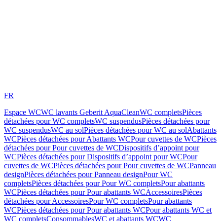
FR
Espace WC
WC lavants Geberit AquaClean
WC complets
Pièces
détachées pour WC complets
WC suspendus
Pièces détachées pour
WC suspendus
WC au sol
Pièces détachées pour WC au sol
Abattants
WC
Pièces détachées pour Abattants WC
Pour cuvettes de WC
Pièces
détachées pour Pour cuvettes de WC
Dispositifs d’appoint pour
WC
Pièces détachées pour Dispositifs d’appoint pour WC
Pour
cuvettes de WC
Pièces détachées pour Pour cuvettes de WC
Panneau
design
Pièces détachées pour Panneau design
Pour WC
complets
Pièces détachées pour Pour WC complets
Pour abattants
WC
Pièces détachées pour Pour abattants WC
Accessoires
Pièces
détachées pour Accessoires
Pour WC complets
Pour abattants
WC
Pièces détachées pour Pour abattants WC
Pour abattants WC et
WC complets
Consommables
WC et abattants WC
WC