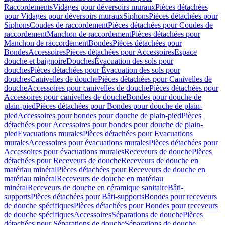
Raccordements
Vidages pour déversoirs muraux
Pièces détachées
pour Vidages pour déversoirs muraux
Siphons
Pièces détachées pour
Siphons
Coudes de raccordement
Pièces détachées pour Coudes de
raccordement
Manchon de raccordement
Pièces détachées pour
Manchon de raccordement
Bondes
Pièces détachées pour
Bondes
Accessoires
Pièces détachées pour Accessoires
Espace
douche et baignoire
Douches
Évacuation des sols pour
douches
Pièces détachées pour Évacuation des sols pour
douches
Canivelles de douche
Pièces détachées pour Canivelles de
douche
Accessoires pour canivelles de douche
Pièces détachées pour
Accessoires pour canivelles de douche
Bondes pour douche de
plain-pied
Pièces détachées pour Bondes pour douche de plain-
pied
Accessoires pour bondes pour douche de plain-pied
Pièces
détachées pour Accessoires pour bondes pour douche de plain-
pied
Evacuations murales
Pièces détachées pour Evacuations
murales
Accessoires pour évacuations murales
Pièces détachées pour
Accessoires pour évacuations murales
Receveurs de douche
Pièces
détachées pour Receveurs de douche
Receveurs de douche en
matériau minéral
Pièces détachées pour Receveurs de douche en
matériau minéral
Receveurs de douche en matériau
minéral
Receveurs de douche en céramique sanitaire
Bâti-
supports
Pièces détachées pour Bâti-supports
Bondes pour receveurs
de douche spécifiques
Pièces détachées pour Bondes pour receveurs
de douche spécifiques
Accessoires
Séparations de douche
Pièces
détachées pour Séparations de douche
Séparations de douche