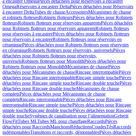
à encastrer Omega
Pièces détachées pour Réservoirs à encastrer
Omega
Réservoirs à encastrer Delta
Pièces détachées pour Réservoirs
à encastrer Delta
Tubes de chasse
Accessoires
Mécanismes de chasse
et robinets flotteurs
Robinets flotteurs
Pièces détachées pour Robinets
flotteurs
Robinets flotteurs pour réservoirs apparents
Pièces détachées
pour Robinets flotteurs pour réservoirs apparents
Robinets flotteurs
pour réservoirs à encastrer
Pièces détachées pour Robinets flotteurs
pour réservoirs à encastrer
Robinets flotteurs pour réservoirs en
céramique
Pièces détachées pour Robinets flotteurs pour réservoirs
en céramique
Robinets flotteurs pour réservoirs, universels
Pièces
détachées pour Robinets flotteurs pour réservoirs,
universels
Robinets flotteurs pour Monolith
Pièces détachées pour
Robinets flotteurs pour Monolith
Mécanismes de chasse
Pièces
détachées pour Mécanismes de chasse
Rinçage interrompable
Pièces
détachées pour Rinçage interrompable
Rinçage simple touche
Pièces
détachées pour Rinçage simple touche
Rinçage double touche
Pièces
détachées pour Rinçage double touche
Mécanismes de chasse
complets
Pièces détachées pour Mécanismes de chasse
complets
Rinçage interrompable
Pièces détachées pour Rinçage
interrompable
Rinçage simple touche
Pièces détachées pour Rinçage
simple touche
Rinçage double touche
Pièces détachées pour Rinçage
double touche
Systèmes de canalisation pour l’alimentation
Geberit
FlowFit
Tubes ML
Tubes ML pour chauffage
Raccords
Pièces
détachées pour Raccords
Manchons
Réductions
Coudes
Tés
Raccords
indémontables
Transitions et raccords, démontables
Pièces détachées