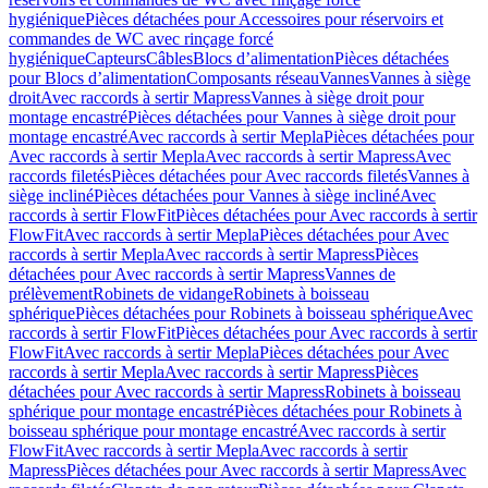
hygiénique
Pièces détachées pour Accessoires pour réservoirs et
commandes de WC avec rinçage forcé
hygiénique
Capteurs
Câbles
Blocs d’alimentation
Pièces détachées
pour Blocs d’alimentation
Composants réseau
Vannes
Vannes à siège
droit
Avec raccords à sertir Mapress
Vannes à siège droit pour
montage encastré
Pièces détachées pour Vannes à siège droit pour
montage encastré
Avec raccords à sertir Mepla
Pièces détachées pour
Avec raccords à sertir Mepla
Avec raccords à sertir Mapress
Avec
raccords filetés
Pièces détachées pour Avec raccords filetés
Vannes à
siège incliné
Pièces détachées pour Vannes à siège incliné
Avec
raccords à sertir FlowFit
Pièces détachées pour Avec raccords à sertir
FlowFit
Avec raccords à sertir Mepla
Pièces détachées pour Avec
raccords à sertir Mepla
Avec raccords à sertir Mapress
Pièces
détachées pour Avec raccords à sertir Mapress
Vannes de
prélèvement
Robinets de vidange
Robinets à boisseau
sphérique
Pièces détachées pour Robinets à boisseau sphérique
Avec
raccords à sertir FlowFit
Pièces détachées pour Avec raccords à sertir
FlowFit
Avec raccords à sertir Mepla
Pièces détachées pour Avec
raccords à sertir Mepla
Avec raccords à sertir Mapress
Pièces
détachées pour Avec raccords à sertir Mapress
Robinets à boisseau
sphérique pour montage encastré
Pièces détachées pour Robinets à
boisseau sphérique pour montage encastré
Avec raccords à sertir
FlowFit
Avec raccords à sertir Mepla
Avec raccords à sertir
Mapress
Pièces détachées pour Avec raccords à sertir Mapress
Avec