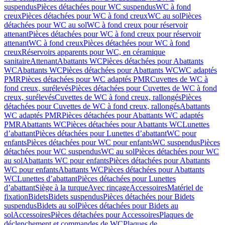
suspendus
Pièces détachées pour WC suspendus
WC à fond
creux
Pièces détachées pour WC à fond creux
WC au sol
Pièces
détachées pour WC au sol
WC à fond creux pour réservoir
attenant
Pièces détachées pour WC à fond creux pour réservoir
attenant
WC à fond creux
Pièces détachées pour WC à fond
creux
Réservoirs apparents pour WC, en céramique
sanitaire
Attenant
Abattants WC
Pièces détachées pour Abattants
WC
Abattants WC
Pièces détachées pour Abattants WC
WC adaptés
PMR
Pièces détachées pour WC adaptés PMR
Cuvettes de WC à
fond creux, surélevés
Pièces détachées pour Cuvettes de WC à fond
creux, surélevés
Cuvettes de WC à fond creux, rallongés
Pièces
détachées pour Cuvettes de WC à fond creux, rallongés
Abattants
WC adaptés PMR
Pièces détachées pour Abattants WC adaptés
PMR
Abattants WC
Pièces détachées pour Abattants WC
Lunettes
d’abattant
Pièces détachées pour Lunettes d’abattant
WC pour
enfants
Pièces détachées pour WC pour enfants
WC suspendus
Pièces
détachées pour WC suspendus
WC au sol
Pièces détachées pour WC
au sol
Abattants WC pour enfants
Pièces détachées pour Abattants
WC pour enfants
Abattants WC
Pièces détachées pour Abattants
WC
Lunettes d’abattant
Pièces détachées pour Lunettes
d’abattant
Siège à la turque
Avec rinçage
Accessoires
Matériel de
fixation
Bidets
Bidets suspendus
Pièces détachées pour Bidets
suspendus
Bidets au sol
Pièces détachées pour Bidets au
sol
Accessoires
Pièces détachées pour Accessoires
Plaques de
déclenchement et commandes de WC
Plaques de