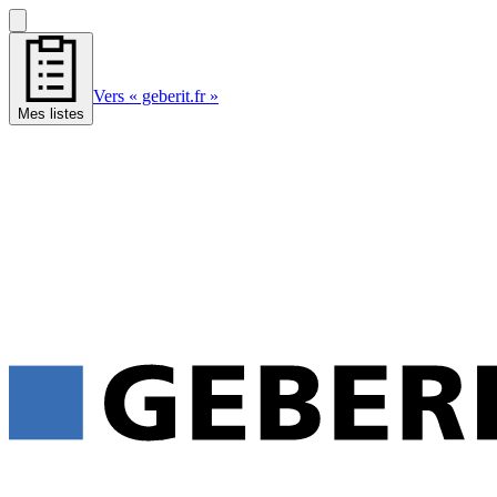
Vers « geberit.fr »
Mes listes