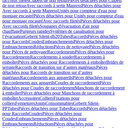
raccords filetés
Clapets de non retour
Pièces détachées pour Clapets
de non retour
Avec raccords à sertir Mapress
Pièces détachées pour
Avec raccords à sertir Mapress
Unités pour compteur d'eau pour
montage encastré
Pièces détachées pour Unités pour compteur d'eau
pour montage encastré
Avec raccords filetés
Pièces détachées pour
Avec raccords filetés
Soupapes d'évacuation d'air pour
chauffage
Purgeurs rapides
Systèmes de canalisation pour
l’évacuation
Geberit Silent-db20
Tubes
Raccords
Pièces détachées
pour Raccords
Coudes
Embranchements
Pièces détachées pour
Embranchements
Réductions
Pièces de nettoyage
Pièces détachées
pour Pièces de nettoyage
Raccordements
Pièces détachées pour
Raccordements
Raccordements à souder
Raccordements à
emboîter
Pièces détachées pour Raccordements à emboîter
Brides de
serrage
Raccords de transition sur d’autres matériaux
Pièces
détachées pour Raccords de transition sur d’autres
matériaux
Raccordements aux appareils
Pièces détachées pour
Raccordements aux appareils
Coudes de raccordement
Pièces
détachées pour Coudes de raccordement
Manchons de raccordement
à emboîter
Pièces détachées pour Manchons de raccordement à
emboîter
Accessoires
Colliers
Fixations pour
colliers
Fermetures
Joints
Consommables
Geberit Silent-
PP
Tubes
Pièces détachées pour Tubes
Raccords
Pièces détachées
pour Raccords
Coudes
Pièces détachées pour
Coudes
Embranchements
Pièces détachées pour
Embranchements
Réductions
Pièces détachées pour