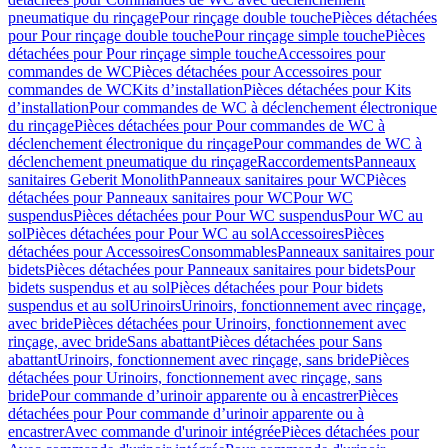
pneumatique du rinçage
Pour rinçage double touche
Pièces détachées
pour Pour rinçage double touche
Pour rinçage simple touche
Pièces
détachées pour Pour rinçage simple touche
Accessoires pour
commandes de WC
Pièces détachées pour Accessoires pour
commandes de WC
Kits d’installation
Pièces détachées pour Kits
d’installation
Pour commandes de WC à déclenchement électronique
du rinçage
Pièces détachées pour Pour commandes de WC à
déclenchement électronique du rinçage
Pour commandes de WC à
déclenchement pneumatique du rinçage
Raccordements
Panneaux
sanitaires Geberit Monolith
Panneaux sanitaires pour WC
Pièces
détachées pour Panneaux sanitaires pour WC
Pour WC
suspendus
Pièces détachées pour Pour WC suspendus
Pour WC au
sol
Pièces détachées pour Pour WC au sol
Accessoires
Pièces
détachées pour Accessoires
Consommables
Panneaux sanitaires pour
bidets
Pièces détachées pour Panneaux sanitaires pour bidets
Pour
bidets suspendus et au sol
Pièces détachées pour Pour bidets
suspendus et au sol
Urinoirs
Urinoirs, fonctionnement avec rinçage,
avec bride
Pièces détachées pour Urinoirs, fonctionnement avec
rinçage, avec bride
Sans abattant
Pièces détachées pour Sans
abattant
Urinoirs, fonctionnement avec rinçage, sans bride
Pièces
détachées pour Urinoirs, fonctionnement avec rinçage, sans
bride
Pour commande d’urinoir apparente ou à encastrer
Pièces
détachées pour Pour commande d’urinoir apparente ou à
encastrer
Avec commande d'urinoir intégrée
Pièces détachées pour