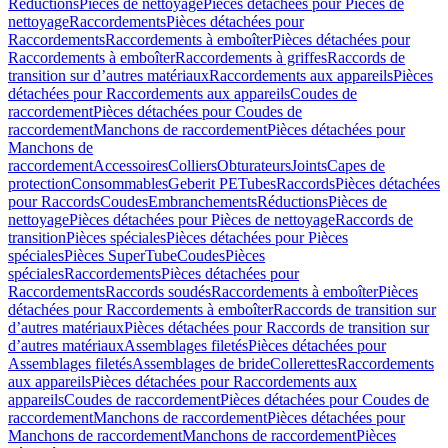
Réductions
Pièces de nettoyage
Pièces détachées pour Pièces de
nettoyage
Raccordements
Pièces détachées pour
Raccordements
Raccordements à emboîter
Pièces détachées pour
Raccordements à emboîter
Raccordements à griffes
Raccords de
transition sur d’autres matériaux
Raccordements aux appareils
Pièces
détachées pour Raccordements aux appareils
Coudes de
raccordement
Pièces détachées pour Coudes de
raccordement
Manchons de raccordement
Pièces détachées pour
Manchons de
raccordement
Accessoires
Colliers
Obturateurs
Joints
Capes de
protection
Consommables
Geberit PE
Tubes
Raccords
Pièces détachées
pour Raccords
Coudes
Embranchements
Réductions
Pièces de
nettoyage
Pièces détachées pour Pièces de nettoyage
Raccords de
transition
Pièces spéciales
Pièces détachées pour Pièces
spéciales
Pièces SuperTube
Coudes
Pièces
spéciales
Raccordements
Pièces détachées pour
Raccordements
Raccords soudés
Raccordements à emboîter
Pièces
détachées pour Raccordements à emboîter
Raccords de transition sur
d’autres matériaux
Pièces détachées pour Raccords de transition sur
d’autres matériaux
Assemblages filetés
Pièces détachées pour
Assemblages filetés
Assemblages de bride
Collerettes
Raccordements
aux appareils
Pièces détachées pour Raccordements aux
appareils
Coudes de raccordement
Pièces détachées pour Coudes de
raccordement
Manchons de raccordement
Pièces détachées pour
Manchons de raccordement
Manchons de raccordement
Pièces