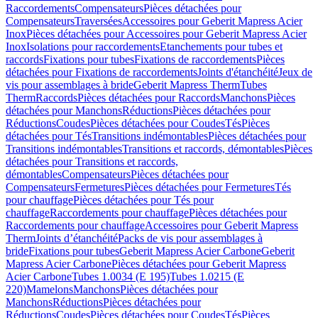
Raccordements
Compensateurs
Pièces détachées pour
Compensateurs
Traversées
Accessoires pour Geberit Mapress Acier
Inox
Pièces détachées pour Accessoires pour Geberit Mapress Acier
Inox
Isolations pour raccordements
Etanchements pour tubes et
raccords
Fixations pour tubes
Fixations de raccordements
Pièces
détachées pour Fixations de raccordements
Joints d'étanchéité
Jeux de
vis pour assemblages à bride
Geberit Mapress Therm
Tubes
Therm
Raccords
Pièces détachées pour Raccords
Manchons
Pièces
détachées pour Manchons
Réductions
Pièces détachées pour
Réductions
Coudes
Pièces détachées pour Coudes
Tés
Pièces
détachées pour Tés
Transitions indémontables
Pièces détachées pour
Transitions indémontables
Transitions et raccords, démontables
Pièces
détachées pour Transitions et raccords,
démontables
Compensateurs
Pièces détachées pour
Compensateurs
Fermetures
Pièces détachées pour Fermetures
Tés
pour chauffage
Pièces détachées pour Tés pour
chauffage
Raccordements pour chauffage
Pièces détachées pour
Raccordements pour chauffage
Accessoires pour Geberit Mapress
Therm
Joints d’étanchéité
Packs de vis pour assemblages à
bride
Fixations pour tubes
Geberit Mapress Acier Carbone
Geberit
Mapress Acier Carbone
Pièces détachées pour Geberit Mapress
Acier Carbone
Tubes 1.0034 (E 195)
Tubes 1.0215 (E
220)
Mamelons
Manchons
Pièces détachées pour
Manchons
Réductions
Pièces détachées pour
Réductions
Coudes
Pièces détachées pour Coudes
Tés
Pièces