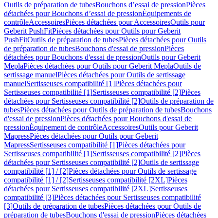
Outils de préparation de tubes
Bouchons d’essai de pression
Pièces
détachées pour Bouchons d’essai de pression
Équipements de
contrôle
Accessoires
Pièces détachées pour Accessoires
Outils pour
Geberit PushFit
Pièces détachées pour Outils pour Geberit
PushFit
Outils de préparation de tubes
Pièces détachées pour Outils
de préparation de tubes
Bouchons d'essai de pression
Pièces
détachées pour Bouchons d'essai de pression
Outils pour Geberit
Mepla
Pièces détachées pour Outils pour Geberit Mepla
Outils de
sertissage manuel
Pièces détachées pour Outils de sertissage
manuel
Sertisseuses compatibilité [1]
Pièces détachées pour
Sertisseuses compatibilité [1]
Sertisseuses compatibilité [2]
Pièces
détachées pour Sertisseuses compatibilité [2]
Outils de préparation de
tubes
Pièces détachées pour Outils de préparation de tubes
Bouchons
d'essai de pression
Pièces détachées pour Bouchons d'essai de
pression
Équipement de contrôle
Accessoires
Outils pour Geberit
Mapress
Pièces détachées pour Outils pour Geberit
Mapress
Sertisseuses compatibilité [1]
Pièces détachées pour
Sertisseuses compatibilité [1]
Sertisseuses compatibilité [2]
Pièces
détachées pour Sertisseuses compatibilité [2]
Outils de sertissage
compatibilité [1] / [2]
Pièces détachées pour Outils de sertissage
compatibilité [1] / [2]
Sertisseuses compatibilité [2XL]
Pièces
détachées pour Sertisseuses compatibilité [2XL]
Sertisseuses
compatibilité [3]
Pièces détachées pour Sertisseuses compatibilité
[3]
Outils de préparation de tubes
Pièces détachées pour Outils de
préparation de tubes
Bouchons d'essai de pression
Pièces détachées