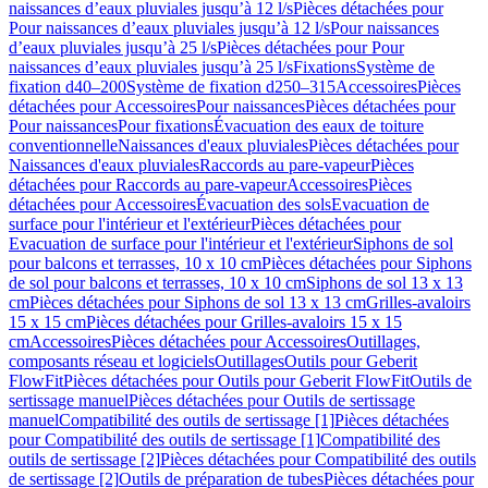
naissances d’eaux pluviales jusqu’à 12 l/s
Pièces détachées pour
Pour naissances d’eaux pluviales jusqu’à 12 l/s
Pour naissances
d’eaux pluviales jusqu’à 25 l/s
Pièces détachées pour Pour
naissances d’eaux pluviales jusqu’à 25 l/s
Fixations
Système de
fixation d40–200
Système de fixation d250–315
Accessoires
Pièces
détachées pour Accessoires
Pour naissances
Pièces détachées pour
Pour naissances
Pour fixations
Évacuation des eaux de toiture
conventionnelle
Naissances d'eaux pluviales
Pièces détachées pour
Naissances d'eaux pluviales
Raccords au pare-vapeur
Pièces
détachées pour Raccords au pare-vapeur
Accessoires
Pièces
détachées pour Accessoires
Évacuation des sols
Evacuation de
surface pour l'intérieur et l'extérieur
Pièces détachées pour
Evacuation de surface pour l'intérieur et l'extérieur
Siphons de sol
pour balcons et terrasses, 10 x 10 cm
Pièces détachées pour Siphons
de sol pour balcons et terrasses, 10 x 10 cm
Siphons de sol 13 x 13
cm
Pièces détachées pour Siphons de sol 13 x 13 cm
Grilles-avaloirs
15 x 15 cm
Pièces détachées pour Grilles-avaloirs 15 x 15
cm
Accessoires
Pièces détachées pour Accessoires
Outillages,
composants réseau et logiciels
Outillages
Outils pour Geberit
FlowFit
Pièces détachées pour Outils pour Geberit FlowFit
Outils de
sertissage manuel
Pièces détachées pour Outils de sertissage
manuel
Compatibilité des outils de sertissage [1]
Pièces détachées
pour Compatibilité des outils de sertissage [1]
Compatibilité des
outils de sertissage [2]
Pièces détachées pour Compatibilité des outils
de sertissage [2]
Outils de préparation de tubes
Pièces détachées pour