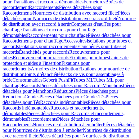
pour Transitions et raccords, démontables
Fermetures
Boîtes de
raccordement
Raccordements
Pièces détachées pour
Raccordements
Nourrices de distribution avec raccord fileté
Pièces
détachées pour Nourrices de distribution avec raccord fileté
Nourrice
de distribution avec raccord à sertir
Compteurs d'eau
Tés pour
chauffage
Transitions et raccords pour chauffage,
démontables
Raccordements pour chauffage
Pièces détachées pour
Raccordements pour chauffage
Accessoires
Isolations pour tubes et
raccords
Isolations pour raccordements
Étanchéités pour tubes et
raccords
Étanchéités pour raccords
Recouvrements pour
tubes
Recouvrement pour raccords
Fixations pour tubes
Gaines de
protection et aides à l'insertion
Fixations pour
raccordements
Armoires de distribution
Fixations pour nourrice de
distribution
Joints d’étanchéité
Packs de vis pour assemblages à
bride
Consommables
Geberit PushFit
Tubes ML
Tubes ML pour
chauffage
Raccords
Pièces détachées pour Raccords
Manchons
Pièces
détachées pour Manchons
Réductions
Pièces détachées pour
Réductions
Coudes
Pièces détachées pour Coudes
Tés
Pièces
détachées pour Tés
Raccords indémontables
Pièces détachées pour
Raccords indémontables
Raccords et raccordements,
démontables
Pièces détachées pour Raccords et raccordements,
démontables
Raccordements
Pièces détachées pour
Raccordements
Nourrices de distribution à emboîter
Pièces détachées
pour Nourrices de distribution à emboîter
Nourrices de distribution
avec raccord fileté
Pièces détachées pour Nourrices de distribution