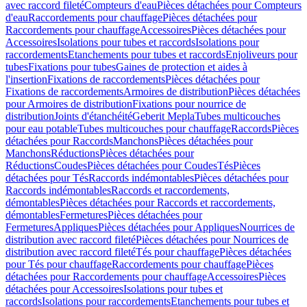
avec raccord fileté
Compteurs d'eau
Pièces détachées pour Compteurs
d'eau
Raccordements pour chauffage
Pièces détachées pour
Raccordements pour chauffage
Accessoires
Pièces détachées pour
Accessoires
Isolations pour tubes et raccords
Isolations pour
raccordements
Etanchements pour tubes et raccords
Enjoliveurs pour
tubes
Fixations pour tubes
Gaines de protection et aides à
l'insertion
Fixations de raccordements
Pièces détachées pour
Fixations de raccordements
Armoires de distribution
Pièces détachées
pour Armoires de distribution
Fixations pour nourrice de
distribution
Joints d'étanchéité
Geberit Mepla
Tubes multicouches
pour eau potable
Tubes multicouches pour chauffage
Raccords
Pièces
détachées pour Raccords
Manchons
Pièces détachées pour
Manchons
Réductions
Pièces détachées pour
Réductions
Coudes
Pièces détachées pour Coudes
Tés
Pièces
détachées pour Tés
Raccords indémontables
Pièces détachées pour
Raccords indémontables
Raccords et raccordements,
démontables
Pièces détachées pour Raccords et raccordements,
démontables
Fermetures
Pièces détachées pour
Fermetures
Appliques
Pièces détachées pour Appliques
Nourrices de
distribution avec raccord fileté
Pièces détachées pour Nourrices de
distribution avec raccord fileté
Tés pour chauffage
Pièces détachées
pour Tés pour chauffage
Raccordements pour chauffage
Pièces
détachées pour Raccordements pour chauffage
Accessoires
Pièces
détachées pour Accessoires
Isolations pour tubes et
raccords
Isolations pour raccordements
Etanchements pour tubes et