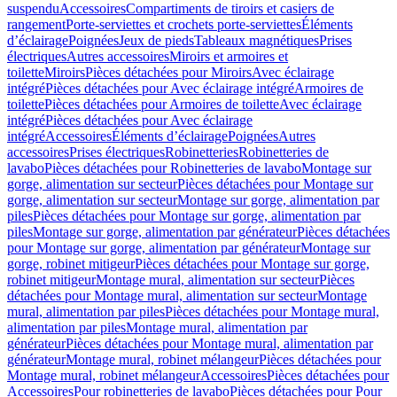
suspendu
Accessoires
Compartiments de tiroirs et casiers de
rangement
Porte-serviettes et crochets porte-serviettes
Éléments
d’éclairage
Poignées
Jeux de pieds
Tableaux magnétiques
Prises
électriques
Autres accessoires
Miroirs et armoires et
toilette
Miroirs
Pièces détachées pour Miroirs
Avec éclairage
intégré
Pièces détachées pour Avec éclairage intégré
Armoires de
toilette
Pièces détachées pour Armoires de toilette
Avec éclairage
intégré
Pièces détachées pour Avec éclairage
intégré
Accessoires
Éléments d’éclairage
Poignées
Autres
accessoires
Prises électriques
Robinetteries
Robinetteries de
lavabo
Pièces détachées pour Robinetteries de lavabo
Montage sur
gorge, alimentation sur secteur
Pièces détachées pour Montage sur
gorge, alimentation sur secteur
Montage sur gorge, alimentation par
piles
Pièces détachées pour Montage sur gorge, alimentation par
piles
Montage sur gorge, alimentation par générateur
Pièces détachées
pour Montage sur gorge, alimentation par générateur
Montage sur
gorge, robinet mitigeur
Pièces détachées pour Montage sur gorge,
robinet mitigeur
Montage mural, alimentation sur secteur
Pièces
détachées pour Montage mural, alimentation sur secteur
Montage
mural, alimentation par piles
Pièces détachées pour Montage mural,
alimentation par piles
Montage mural, alimentation par
générateur
Pièces détachées pour Montage mural, alimentation par
générateur
Montage mural, robinet mélangeur
Pièces détachées pour
Montage mural, robinet mélangeur
Accessoires
Pièces détachées pour
Accessoires
Pour robinetteries de lavabo
Pièces détachées pour Pour