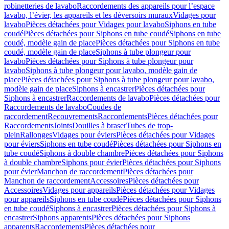
robinetteries de lavabo
Raccordements des appareils pour l’espace
lavabo, l’évier, les appareils et les déversoirs muraux
Vidages pour
lavabo
Pièces détachées pour Vidages pour lavabo
Siphons en tube
coudé
Pièces détachées pour Siphons en tube coudé
Siphons en tube
coudé, modèle gain de place
Pièces détachées pour Siphons en tube
coudé, modèle gain de place
Siphons à tube plongeur pour
lavabo
Pièces détachées pour Siphons à tube plongeur pour
lavabo
Siphons à tube plongeur pour lavabo, modèle gain de
place
Pièces détachées pour Siphons à tube plongeur pour lavabo,
modèle gain de place
Siphons à encastrer
Pièces détachées pour
Siphons à encastrer
Raccordements de lavabo
Pièces détachées pour
Raccordements de lavabo
Coudes de
raccordement
Recouvrements
Raccordements
Pièces détachées pour
Raccordements
Joints
Douilles à braser
Tubes de trop-
plein
Rallonges
Vidages pour éviers
Pièces détachées pour Vidages
pour éviers
Siphons en tube coudé
Pièces détachées pour Siphons en
tube coudé
Siphons à double chambre
Pièces détachées pour Siphons
à double chambre
Siphons pour évier
Pièces détachées pour Siphons
pour évier
Manchon de raccordement
Pièces détachées pour
Manchon de raccordement
Accessoires
Pièces détachées pour
Accessoires
Vidages pour appareils
Pièces détachées pour Vidages
pour appareils
Siphons en tube coudé
Pièces détachées pour Siphons
en tube coudé
Siphons à encastrer
Pièces détachées pour Siphons à
encastrer
Siphons apparents
Pièces détachées pour Siphons
apparents
Raccordements
Pièces détachées pour