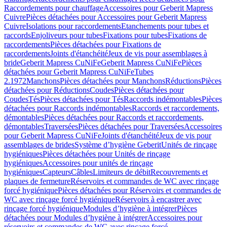
Raccordements pour chauffage
Accessoires pour Geberit Mapress
Cuivre
Pièces détachées pour Accessoires pour Geberit Mapress
Cuivre
Isolations pour raccordements
Etanchements pour tubes et
raccords
Enjoliveurs pour tubes
Fixations pour tubes
Fixations de
raccordements
Pièces détachées pour Fixations de
raccordements
Joints d'étanchéité
Jeux de vis pour assemblages à
bride
Geberit Mapress CuNiFe
Geberit Mapress CuNiFe
Pièces
détachées pour Geberit Mapress CuNiFe
Tubes
2.1972
Manchons
Pièces détachées pour Manchons
Réductions
Pièces
détachées pour Réductions
Coudes
Pièces détachées pour
Coudes
Tés
Pièces détachées pour Tés
Raccords indémontables
Pièces
détachées pour Raccords indémontables
Raccords et raccordements,
démontables
Pièces détachées pour Raccords et raccordements,
démontables
Traversées
Pièces détachées pour Traversées
Accessoires
pour Geberit Mapress CuNiFe
Joints d'étanchéité
Jeux de vis pour
assemblages de brides
Système d’hygiène Geberit
Unités de rinçage
hygiéniques
Pièces détachées pour Unités de rinçage
hygiéniques
Accessoires pour unités de rinçage
hygiéniques
Capteurs
Câbles
Limiteurs de débit
Recouvrements et
plaques de fermeture
Réservoirs et commandes de WC avec rinçage
forcé hygiénique
Pièces détachées pour Réservoirs et commandes de
WC avec rinçage forcé hygiénique
Réservoirs à encastrer avec
rinçage forcé hygiénique
Modules d’hygiène à intégrer
Pièces
détachées pour Modules d’hygiène à intégrer
Accessoires pour
réservoirs et commandes de WC avec rinçage forcé