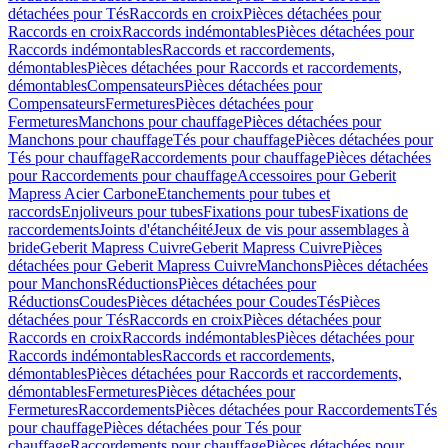
détachées pour Tés
Raccords en croix
Pièces détachées pour
Raccords en croix
Raccords indémontables
Pièces détachées pour
Raccords indémontables
Raccords et raccordements,
démontables
Pièces détachées pour Raccords et raccordements,
démontables
Compensateurs
Pièces détachées pour
Compensateurs
Fermetures
Pièces détachées pour
Fermetures
Manchons pour chauffage
Pièces détachées pour
Manchons pour chauffage
Tés pour chauffage
Pièces détachées pour
Tés pour chauffage
Raccordements pour chauffage
Pièces détachées
pour Raccordements pour chauffage
Accessoires pour Geberit
Mapress Acier Carbone
Etanchements pour tubes et
raccords
Enjoliveurs pour tubes
Fixations pour tubes
Fixations de
raccordements
Joints d'étanchéité
Jeux de vis pour assemblages à
bride
Geberit Mapress Cuivre
Geberit Mapress Cuivre
Pièces
détachées pour Geberit Mapress Cuivre
Manchons
Pièces détachées
pour Manchons
Réductions
Pièces détachées pour
Réductions
Coudes
Pièces détachées pour Coudes
Tés
Pièces
détachées pour Tés
Raccords en croix
Pièces détachées pour
Raccords en croix
Raccords indémontables
Pièces détachées pour
Raccords indémontables
Raccords et raccordements,
démontables
Pièces détachées pour Raccords et raccordements,
démontables
Fermetures
Pièces détachées pour
Fermetures
Raccordements
Pièces détachées pour Raccordements
Tés
pour chauffage
Pièces détachées pour Tés pour
chauffage
Raccordements pour chauffage
Pièces détachées pour