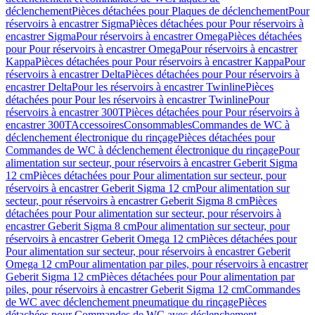
déclenchement
Pièces détachées pour Plaques de déclenchement
Pour
réservoirs à encastrer Sigma
Pièces détachées pour Pour réservoirs à
encastrer Sigma
Pour réservoirs à encastrer Omega
Pièces détachées
pour Pour réservoirs à encastrer Omega
Pour réservoirs à encastrer
Kappa
Pièces détachées pour Pour réservoirs à encastrer Kappa
Pour
réservoirs à encastrer Delta
Pièces détachées pour Pour réservoirs à
encastrer Delta
Pour les réservoirs à encastrer Twinline
Pièces
détachées pour Pour les réservoirs à encastrer Twinline
Pour
réservoirs à encastrer 300T
Pièces détachées pour Pour réservoirs à
encastrer 300T
Accessoires
Consommables
Commandes de WC à
déclenchement électronique du rinçage
Pièces détachées pour
Commandes de WC à déclenchement électronique du rinçage
Pour
alimentation sur secteur, pour réservoirs à encastrer Geberit Sigma
12 cm
Pièces détachées pour Pour alimentation sur secteur, pour
réservoirs à encastrer Geberit Sigma 12 cm
Pour alimentation sur
secteur, pour réservoirs à encastrer Geberit Sigma 8 cm
Pièces
détachées pour Pour alimentation sur secteur, pour réservoirs à
encastrer Geberit Sigma 8 cm
Pour alimentation sur secteur, pour
réservoirs à encastrer Geberit Omega 12 cm
Pièces détachées pour
Pour alimentation sur secteur, pour réservoirs à encastrer Geberit
Omega 12 cm
Pour alimentation par piles, pour réservoirs à encastrer
Geberit Sigma 12 cm
Pièces détachées pour Pour alimentation par
piles, pour réservoirs à encastrer Geberit Sigma 12 cm
Commandes
de WC avec déclenchement pneumatique du rinçage
Pièces
détachées pour Commandes de WC avec déclenchement