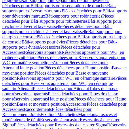
baignoires
Bâti-supports pour séparations de douches
Pièces
détachées pour Bâti-supports pour séparations de douches
Bâti-
supports pour déversoirs muraux
Pièces détachées pour Bâti-supports
pour déversoirs muraux
Bâti-supports pour robinetteries
Pièces
détachées pour Bâti-supports pour robinetteries
Bâti-supports pour
machines à laver et lave-vaisselle
Pièces détachées pour Bâti-
supports pour machines à laver et lave-vaisselle
Bâti-supports pour
charges de console
Pièces détachées pour Bâti-supports pour charges
de console
Bâti-supports pour éviers
Pièces détachées pour Bâti-
supports pour éviers
Accessoires
Pièces détachées pour
Accessoires
Réservoirs apparents
Réservoirs apparents pour WC, en
matière synthétique
Pièces détachées pour Réservoirs apparents pour
WC, en matière synthétique
Attenant
Pièces détachées pour
Attenant
Haute position
Pièces détachées pour Haute position
Basse et
moyenne position
Pièces détachées pour Basse et moyenne
position
Réservoirs apparents pour WC, en céramique sanitaire
Pièces
détachées pour Réservoirs apparents pour WC, en céramique
sanitaire
Attenant
Pièces détachées pour Attenant
Tubes de chasse
pour réservoirs apparents
Pièces détachées pour Tubes de chasse
pour réservoirs apparents
Haute position
Pièces détachées pour Haute
position
Basse et moyenne position
Accessoires
Pièces détachées pour
Accessoires
Raccordements
Pièces détachées pour
Raccordements
Joints
Fixations
Manchettes
Mamelons, rosaces et
modérateurs de débit
Réservoirs à encastrer
Réservoirs à encastrer
Sigma
Pièces détachées pour Réservoirs à encastrer Sigma
Réservoirs