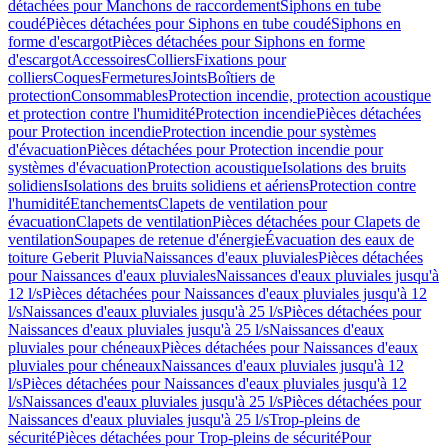
détachées pour Manchons de raccordement
Siphons en tube
coudé
Pièces détachées pour Siphons en tube coudé
Siphons en
forme d'escargot
Pièces détachées pour Siphons en forme
d'escargot
Accessoires
Colliers
Fixations pour
colliers
Coques
Fermetures
Joints
Boîtiers de
protection
Consommables
Protection incendie, protection acoustique
et protection contre l'humidité
Protection incendie
Pièces détachées
pour Protection incendie
Protection incendie pour systèmes
d'évacuation
Pièces détachées pour Protection incendie pour
systèmes d'évacuation
Protection acoustique
Isolations des bruits
solidiens
Isolations des bruits solidiens et aériens
Protection contre
l'humidité
Etanchements
Clapets de ventilation pour
évacuation
Clapets de ventilation
Pièces détachées pour Clapets de
ventilation
Soupapes de retenue d'énergie
Évacuation des eaux de
toiture Geberit Pluvia
Naissances d'eaux pluviales
Pièces détachées
pour Naissances d'eaux pluviales
Naissances d'eaux pluviales jusqu'à
12 l/s
Pièces détachées pour Naissances d'eaux pluviales jusqu'à 12
l/s
Naissances d'eaux pluviales jusqu'à 25 l/s
Pièces détachées pour
Naissances d'eaux pluviales jusqu'à 25 l/s
Naissances d'eaux
pluviales pour chéneaux
Pièces détachées pour Naissances d'eaux
pluviales pour chéneaux
Naissances d'eaux pluviales jusqu'à 12
l/s
Pièces détachées pour Naissances d'eaux pluviales jusqu'à 12
l/s
Naissances d'eaux pluviales jusqu'à 25 l/s
Pièces détachées pour
Naissances d'eaux pluviales jusqu'à 25 l/s
Trop-pleins de
sécurité
Pièces détachées pour Trop-pleins de sécurité
Pour