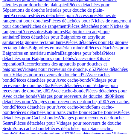
latérales pour douche de plain-pied
Pièces détachées pour
Séparations de douche latérales pour douche de plain-
pied
Accessoires
Pièces détachées pour Accessoires
Niches de
rangement pour douches
Pièces détachées pour Niches de rangement
pour douches
Niches de rangement
Pièces détachées pour Niches de
rangement
Accessoires
Baignoires
Baignoires en acrylique
sanitaire
Pièces détachées pour Baignoires en acrylique
sanitaire
Baignoires rectangulaires
Pièces détachées pour Baignoires
rectangulaires
Baignoires en matériau minéral
Pièces détachées pour
Baignoires en matériau minéral
Baignoires pour bébés
Pièces
détachées pour Baignoires pour bébés
Accessoires
Kits de
réparation
Raccordements des appareils pour douches et
baignoires
Vidages pour receveurs de douche, d52
Pièces détachées
pour Vidages pour receveurs de douche, d52
Avec cache-
bonde
Pièces détachées pour Avec cache-bonde
Vidages pour
receveurs de douche, d62
Pièces détachées pour Vidages pour
receveurs de douche, d62
Avec cache-bonde
Pièces détachées pour
Avec cache-bonde
Vidages pour receveurs de douche, d90
Pièces
détachées pour Vidages pour receveurs de douche, d90
Avec cache-
bonde
Pièces détachées pour Avec cache-bonde
Sans cache-
bonde
Pièces détachées pour Sans cache-bonde
Cache-bondes
Pièces
détachées pour Cache-bondes
Vidages pour receveurs de douche
Sestra
Pièces détachées pour Vidages pour receveurs de douche
Sestra
Sans cache-bonde
Pièces détachées pour Sans cache-
bonde
Vidages pour baignoires, d52
Pièces détachées pour Vidages