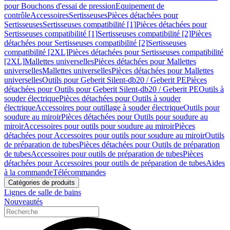
pour Bouchons d'essai de pression
Equipement de
contrôle
Accessoires
Sertisseuses
Pièces détachées pour
Sertisseuses
Sertisseuses compatibilité [1]
Pièces détachées pour
Sertisseuses compatibilité [1]
Sertisseuses compatibilité [2]
Pièces
détachées pour Sertisseuses compatibilité [2]
Sertisseuses
compatibilité [2XL]
Pièces détachées pour Sertisseuses compatibilité
[2XL]
Mallettes universelles
Pièces détachées pour Mallettes
universelles
Mallettes universelles
Pièces détachées pour Mallettes
universelles
Outils pour Geberit Silent-db20 / Geberit PE
Pièces
détachées pour Outils pour Geberit Silent-db20 / Geberit PE
Outils à
souder électrique
Pièces détachées pour Outils à souder
électrique
Accessoires pour outillage à souder électrique
Outils pour
soudure au miroir
Pièces détachées pour Outils pour soudure au
miroir
Accessoires pour outils pour soudure au miroir
Pièces
détachées pour Accessoires pour outils pour soudure au miroir
Outils
de préparation de tubes
Pièces détachées pour Outils de préparation
de tubes
Accessoires pour outils de préparation de tubes
Pièces
détachées pour Accessoires pour outils de préparation de tubes
Aides
à la commande
Télécommandes
Catégories de produits
Lignes de salle de bains
Nouveautés