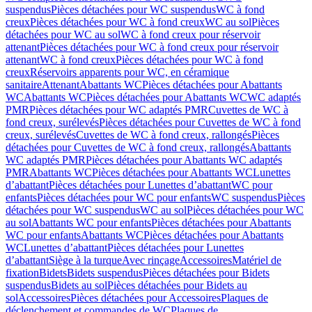
suspendus
Pièces détachées pour WC suspendus
WC à fond
creux
Pièces détachées pour WC à fond creux
WC au sol
Pièces
détachées pour WC au sol
WC à fond creux pour réservoir
attenant
Pièces détachées pour WC à fond creux pour réservoir
attenant
WC à fond creux
Pièces détachées pour WC à fond
creux
Réservoirs apparents pour WC, en céramique
sanitaire
Attenant
Abattants WC
Pièces détachées pour Abattants
WC
Abattants WC
Pièces détachées pour Abattants WC
WC adaptés
PMR
Pièces détachées pour WC adaptés PMR
Cuvettes de WC à
fond creux, surélevés
Pièces détachées pour Cuvettes de WC à fond
creux, surélevés
Cuvettes de WC à fond creux, rallongés
Pièces
détachées pour Cuvettes de WC à fond creux, rallongés
Abattants
WC adaptés PMR
Pièces détachées pour Abattants WC adaptés
PMR
Abattants WC
Pièces détachées pour Abattants WC
Lunettes
d’abattant
Pièces détachées pour Lunettes d’abattant
WC pour
enfants
Pièces détachées pour WC pour enfants
WC suspendus
Pièces
détachées pour WC suspendus
WC au sol
Pièces détachées pour WC
au sol
Abattants WC pour enfants
Pièces détachées pour Abattants
WC pour enfants
Abattants WC
Pièces détachées pour Abattants
WC
Lunettes d’abattant
Pièces détachées pour Lunettes
d’abattant
Siège à la turque
Avec rinçage
Accessoires
Matériel de
fixation
Bidets
Bidets suspendus
Pièces détachées pour Bidets
suspendus
Bidets au sol
Pièces détachées pour Bidets au
sol
Accessoires
Pièces détachées pour Accessoires
Plaques de
déclenchement et commandes de WC
Plaques de