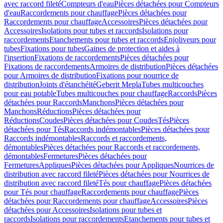
avec raccord fileté
Compteurs d'eau
Pièces détachées pour Compteurs
d'eau
Raccordements pour chauffage
Pièces détachées pour
Raccordements pour chauffage
Accessoires
Pièces détachées pour
Accessoires
Isolations pour tubes et raccords
Isolations pour
raccordements
Etanchements pour tubes et raccords
Enjoliveurs pour
tubes
Fixations pour tubes
Gaines de protection et aides à
l'insertion
Fixations de raccordements
Pièces détachées pour
Fixations de raccordements
Armoires de distribution
Pièces détachées
pour Armoires de distribution
Fixations pour nourrice de
distribution
Joints d'étanchéité
Geberit Mepla
Tubes multicouches
pour eau potable
Tubes multicouches pour chauffage
Raccords
Pièces
détachées pour Raccords
Manchons
Pièces détachées pour
Manchons
Réductions
Pièces détachées pour
Réductions
Coudes
Pièces détachées pour Coudes
Tés
Pièces
détachées pour Tés
Raccords indémontables
Pièces détachées pour
Raccords indémontables
Raccords et raccordements,
démontables
Pièces détachées pour Raccords et raccordements,
démontables
Fermetures
Pièces détachées pour
Fermetures
Appliques
Pièces détachées pour Appliques
Nourrices de
distribution avec raccord fileté
Pièces détachées pour Nourrices de
distribution avec raccord fileté
Tés pour chauffage
Pièces détachées
pour Tés pour chauffage
Raccordements pour chauffage
Pièces
détachées pour Raccordements pour chauffage
Accessoires
Pièces
détachées pour Accessoires
Isolations pour tubes et
raccords
Isolations pour raccordements
Etanchements pour tubes et