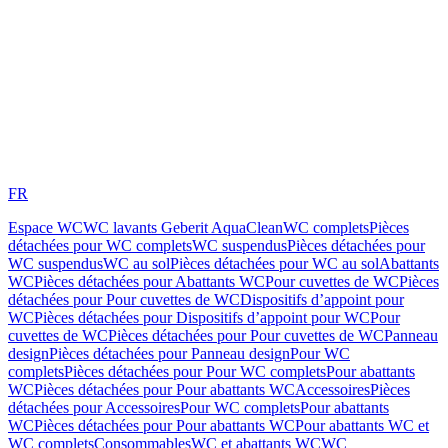
FR
Espace WC
WC lavants Geberit AquaClean
WC complets
Pièces
détachées pour WC complets
WC suspendus
Pièces détachées pour
WC suspendus
WC au sol
Pièces détachées pour WC au sol
Abattants
WC
Pièces détachées pour Abattants WC
Pour cuvettes de WC
Pièces
détachées pour Pour cuvettes de WC
Dispositifs d’appoint pour
WC
Pièces détachées pour Dispositifs d’appoint pour WC
Pour
cuvettes de WC
Pièces détachées pour Pour cuvettes de WC
Panneau
design
Pièces détachées pour Panneau design
Pour WC
complets
Pièces détachées pour Pour WC complets
Pour abattants
WC
Pièces détachées pour Pour abattants WC
Accessoires
Pièces
détachées pour Accessoires
Pour WC complets
Pour abattants
WC
Pièces détachées pour Pour abattants WC
Pour abattants WC et
WC complets
Consommables
WC et abattants WC
WC