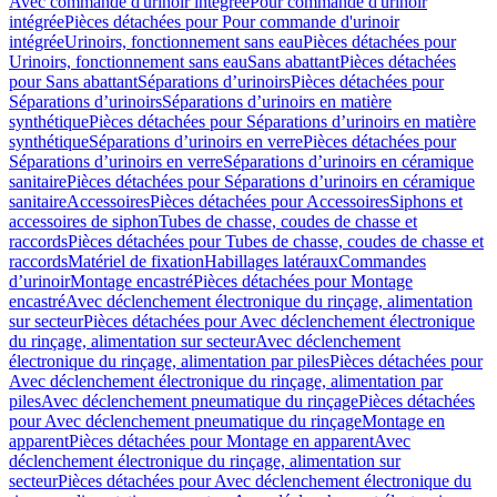
Avec commande d'urinoir intégrée
Pour commande d'urinoir
intégrée
Pièces détachées pour Pour commande d'urinoir
intégrée
Urinoirs, fonctionnement sans eau
Pièces détachées pour
Urinoirs, fonctionnement sans eau
Sans abattant
Pièces détachées
pour Sans abattant
Séparations d’urinoirs
Pièces détachées pour
Séparations d’urinoirs
Séparations d’urinoirs en matière
synthétique
Pièces détachées pour Séparations d’urinoirs en matière
synthétique
Séparations d’urinoirs en verre
Pièces détachées pour
Séparations d’urinoirs en verre
Séparations d’urinoirs en céramique
sanitaire
Pièces détachées pour Séparations d’urinoirs en céramique
sanitaire
Accessoires
Pièces détachées pour Accessoires
Siphons et
accessoires de siphon
Tubes de chasse, coudes de chasse et
raccords
Pièces détachées pour Tubes de chasse, coudes de chasse et
raccords
Matériel de fixation
Habillages latéraux
Commandes
dʼurinoir
Montage encastré
Pièces détachées pour Montage
encastré
Avec déclenchement électronique du rinçage, alimentation
sur secteur
Pièces détachées pour Avec déclenchement électronique
du rinçage, alimentation sur secteur
Avec déclenchement
électronique du rinçage, alimentation par piles
Pièces détachées pour
Avec déclenchement électronique du rinçage, alimentation par
piles
Avec déclenchement pneumatique du rinçage
Pièces détachées
pour Avec déclenchement pneumatique du rinçage
Montage en
apparent
Pièces détachées pour Montage en apparent
Avec
déclenchement électronique du rinçage, alimentation sur
secteur
Pièces détachées pour Avec déclenchement électronique du