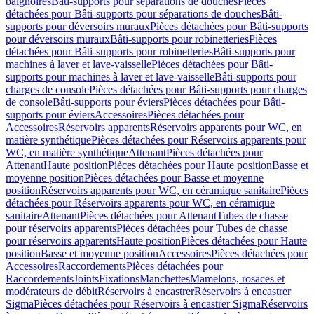
baignoires
Bâti-supports pour séparations de douches
Pièces
détachées pour Bâti-supports pour séparations de douches
Bâti-
supports pour déversoirs muraux
Pièces détachées pour Bâti-supports
pour déversoirs muraux
Bâti-supports pour robinetteries
Pièces
détachées pour Bâti-supports pour robinetteries
Bâti-supports pour
machines à laver et lave-vaisselle
Pièces détachées pour Bâti-
supports pour machines à laver et lave-vaisselle
Bâti-supports pour
charges de console
Pièces détachées pour Bâti-supports pour charges
de console
Bâti-supports pour éviers
Pièces détachées pour Bâti-
supports pour éviers
Accessoires
Pièces détachées pour
Accessoires
Réservoirs apparents
Réservoirs apparents pour WC, en
matière synthétique
Pièces détachées pour Réservoirs apparents pour
WC, en matière synthétique
Attenant
Pièces détachées pour
Attenant
Haute position
Pièces détachées pour Haute position
Basse et
moyenne position
Pièces détachées pour Basse et moyenne
position
Réservoirs apparents pour WC, en céramique sanitaire
Pièces
détachées pour Réservoirs apparents pour WC, en céramique
sanitaire
Attenant
Pièces détachées pour Attenant
Tubes de chasse
pour réservoirs apparents
Pièces détachées pour Tubes de chasse
pour réservoirs apparents
Haute position
Pièces détachées pour Haute
position
Basse et moyenne position
Accessoires
Pièces détachées pour
Accessoires
Raccordements
Pièces détachées pour
Raccordements
Joints
Fixations
Manchettes
Mamelons, rosaces et
modérateurs de débit
Réservoirs à encastrer
Réservoirs à encastrer
Sigma
Pièces détachées pour Réservoirs à encastrer Sigma
Réservoirs