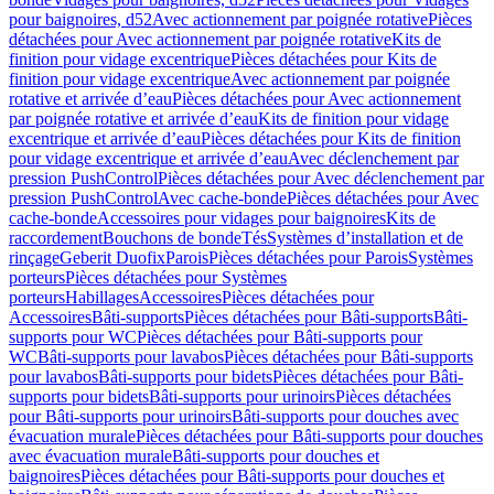
pour baignoires, d52
Avec actionnement par poignée rotative
Pièces
détachées pour Avec actionnement par poignée rotative
Kits de
finition pour vidage excentrique
Pièces détachées pour Kits de
finition pour vidage excentrique
Avec actionnement par poignée
rotative et arrivée d’eau
Pièces détachées pour Avec actionnement
par poignée rotative et arrivée d’eau
Kits de finition pour vidage
excentrique et arrivée d’eau
Pièces détachées pour Kits de finition
pour vidage excentrique et arrivée d’eau
Avec déclenchement par
pression PushControl
Pièces détachées pour Avec déclenchement par
pression PushControl
Avec cache-bonde
Pièces détachées pour Avec
cache-bonde
Accessoires pour vidages pour baignoires
Kits de
raccordement
Bouchons de bonde
Tés
Systèmes d’installation et de
rinçage
Geberit Duofix
Parois
Pièces détachées pour Parois
Systèmes
porteurs
Pièces détachées pour Systèmes
porteurs
Habillages
Accessoires
Pièces détachées pour
Accessoires
Bâti-supports
Pièces détachées pour Bâti-supports
Bâti-
supports pour WC
Pièces détachées pour Bâti-supports pour
WC
Bâti-supports pour lavabos
Pièces détachées pour Bâti-supports
pour lavabos
Bâti-supports pour bidets
Pièces détachées pour Bâti-
supports pour bidets
Bâti-supports pour urinoirs
Pièces détachées
pour Bâti-supports pour urinoirs
Bâti-supports pour douches avec
évacuation murale
Pièces détachées pour Bâti-supports pour douches
avec évacuation murale
Bâti-supports pour douches et
baignoires
Pièces détachées pour Bâti-supports pour douches et