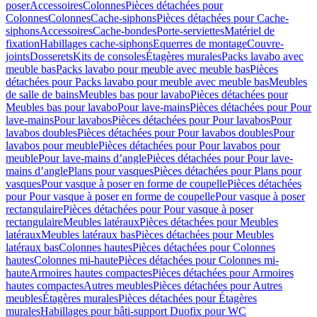
poser
Accessoires
Colonnes
Pièces détachées pour
Colonnes
Colonnes
Cache-siphons
Pièces détachées pour Cache-
siphons
Accessoires
Cache-bondes
Porte-serviettes
Matériel de
fixation
Habillages cache-siphons
Equerres de montage
Couvre-
joints
Dosserets
Kits de consoles
Étagères murales
Packs lavabo avec
meuble bas
Packs lavabo pour meuble avec meuble bas
Pièces
détachées pour Packs lavabo pour meuble avec meuble bas
Meubles
de salle de bains
Meubles bas pour lavabo
Pièces détachées pour
Meubles bas pour lavabo
Pour lave-mains
Pièces détachées pour Pour
lave-mains
Pour lavabos
Pièces détachées pour Pour lavabos
Pour
lavabos doubles
Pièces détachées pour Pour lavabos doubles
Pour
lavabos pour meuble
Pièces détachées pour Pour lavabos pour
meuble
Pour lave-mains d’angle
Pièces détachées pour Pour lave-
mains d’angle
Plans pour vasques
Pièces détachées pour Plans pour
vasques
Pour vasque à poser en forme de coupelle
Pièces détachées
pour Pour vasque à poser en forme de coupelle
Pour vasque à poser
rectangulaire
Pièces détachées pour Pour vasque à poser
rectangulaire
Meubles latéraux
Pièces détachées pour Meubles
latéraux
Meubles latéraux bas
Pièces détachées pour Meubles
latéraux bas
Colonnes hautes
Pièces détachées pour Colonnes
hautes
Colonnes mi-haute
Pièces détachées pour Colonnes mi-
haute
Armoires hautes compactes
Pièces détachées pour Armoires
hautes compactes
Autres meubles
Pièces détachées pour Autres
meubles
Étagères murales
Pièces détachées pour Étagères
murales
Habillages pour bâti-support Duofix pour WC