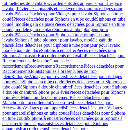
robinetteries de lavabo
Raccordements des appareils pour l’espace
lavabo, l’évier, les appareils et les déversoirs muraux
Vidages pour
lavabo
Pièces détachées pour Vidages pour lavabo
Siphons en tube
coudé
Pièces détachées pour Siphons en tube coudé
Siphons en tube
coudé, modèle gain de place
Pièces détachées pour Siphons en tube
coudé, modèle gain de place
Siphons à tube plongeur pour
lavabo
Pièces détachées pour Siphons à tube plongeur pour
lavabo
Siphons à tube plongeur pour lavabo, modèle gain de
place
Pièces détachées pour Siphons à tube plongeur pour lavabo,
modèle gain de place
Siphons à encastrer
Pièces détachées pour
Siphons à encastrer
Raccordements de lavabo
Pièces détachées pour
Raccordements de lavabo
Coudes de
raccordement
Recouvrements
Raccordements
Pièces détachées pour
Raccordements
Joints
Douilles à braser
Tubes de trop-
plein
Rallonges
Vidages pour éviers
Pièces détachées pour Vidages
pour éviers
Siphons en tube coudé
Pièces détachées pour Siphons en
tube coudé
Siphons à double chambre
Pièces détachées pour Siphons
à double chambre
Siphons pour évier
Pièces détachées pour Siphons
pour évier
Manchon de raccordement
Pièces détachées pour
Manchon de raccordement
Accessoires
Pièces détachées pour
Accessoires
Vidages pour appareils
Pièces détachées pour Vidages
pour appareils
Siphons en tube coudé
Pièces détachées pour Siphons
en tube coudé
Siphons à encastrer
Pièces détachées pour Siphons à
encastrer
Siphons apparents
Pièces détachées pour Siphons
apparents
Raccordements
Pièces détachées pour