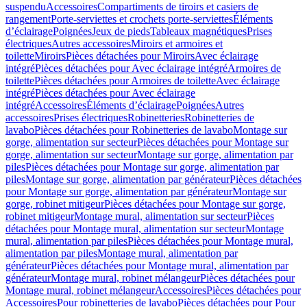
suspendu
Accessoires
Compartiments de tiroirs et casiers de
rangement
Porte-serviettes et crochets porte-serviettes
Éléments
d’éclairage
Poignées
Jeux de pieds
Tableaux magnétiques
Prises
électriques
Autres accessoires
Miroirs et armoires et
toilette
Miroirs
Pièces détachées pour Miroirs
Avec éclairage
intégré
Pièces détachées pour Avec éclairage intégré
Armoires de
toilette
Pièces détachées pour Armoires de toilette
Avec éclairage
intégré
Pièces détachées pour Avec éclairage
intégré
Accessoires
Éléments d’éclairage
Poignées
Autres
accessoires
Prises électriques
Robinetteries
Robinetteries de
lavabo
Pièces détachées pour Robinetteries de lavabo
Montage sur
gorge, alimentation sur secteur
Pièces détachées pour Montage sur
gorge, alimentation sur secteur
Montage sur gorge, alimentation par
piles
Pièces détachées pour Montage sur gorge, alimentation par
piles
Montage sur gorge, alimentation par générateur
Pièces détachées
pour Montage sur gorge, alimentation par générateur
Montage sur
gorge, robinet mitigeur
Pièces détachées pour Montage sur gorge,
robinet mitigeur
Montage mural, alimentation sur secteur
Pièces
détachées pour Montage mural, alimentation sur secteur
Montage
mural, alimentation par piles
Pièces détachées pour Montage mural,
alimentation par piles
Montage mural, alimentation par
générateur
Pièces détachées pour Montage mural, alimentation par
générateur
Montage mural, robinet mélangeur
Pièces détachées pour
Montage mural, robinet mélangeur
Accessoires
Pièces détachées pour
Accessoires
Pour robinetteries de lavabo
Pièces détachées pour Pour