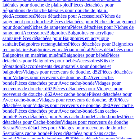
latérales pour douche de plain-pied
Pièces détachées pour
Séparations de douche latérales pour douche de plain-
pied
Accessoires
Pièces détachées pour Accessoires
Niches de
rangement pour douches
Pièces détachées pour Niches de rangement
pour douches
Niches de rangement
Pièces détachées pour Niches de
rangement
Accessoires
Baignoires
Baignoires en acrylique
sanitaire
Pièces détachées pour Baignoires en acrylique
sanitaire
Baignoires rectangulaires
Pièces détachées pour Baignoires
rectangulaires
Baignoires en matériau minéral
Pièces détachées pour
Baignoires en matériau minéral
Baignoires pour bébés
Pièces
détachées pour Baignoires pour bébés
Accessoires
Kits de
réparation
Raccordements des appareils pour douches et
baignoires
Vidages pour receveurs de douche, d52
Pièces détachées
pour Vidages pour receveurs de douche, d52
Avec cache-
bonde
Pièces détachées pour Avec cache-bonde
Vidages pour
receveurs de douche, d62
Pièces détachées pour Vidages pour
receveurs de douche, d62
Avec cache-bonde
Pièces détachées pour
Avec cache-bonde
Vidages pour receveurs de douche, d90
Pièces
détachées pour Vidages pour receveurs de douche, d90
Avec cache-
bonde
Pièces détachées pour Avec cache-bonde
Sans cache-
bonde
Pièces détachées pour Sans cache-bonde
Cache-bondes
Pièces
détachées pour Cache-bondes
Vidages pour receveurs de douche
Sestra
Pièces détachées pour Vidages pour receveurs de douche
Sestra
Sans cache-bonde
Pièces détachées pour Sans cache-
bonde
Vidages pour baignoires, d52
Pièces détachées pour Vidages