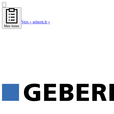
Vers « geberit.fr »
Mes listes