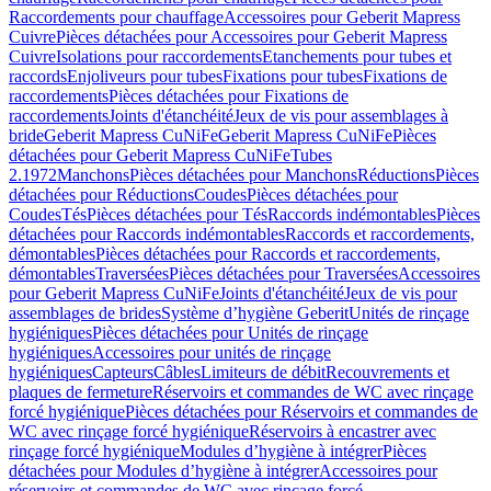
Raccordements pour chauffage
Accessoires pour Geberit Mapress
Cuivre
Pièces détachées pour Accessoires pour Geberit Mapress
Cuivre
Isolations pour raccordements
Etanchements pour tubes et
raccords
Enjoliveurs pour tubes
Fixations pour tubes
Fixations de
raccordements
Pièces détachées pour Fixations de
raccordements
Joints d'étanchéité
Jeux de vis pour assemblages à
bride
Geberit Mapress CuNiFe
Geberit Mapress CuNiFe
Pièces
détachées pour Geberit Mapress CuNiFe
Tubes
2.1972
Manchons
Pièces détachées pour Manchons
Réductions
Pièces
détachées pour Réductions
Coudes
Pièces détachées pour
Coudes
Tés
Pièces détachées pour Tés
Raccords indémontables
Pièces
détachées pour Raccords indémontables
Raccords et raccordements,
démontables
Pièces détachées pour Raccords et raccordements,
démontables
Traversées
Pièces détachées pour Traversées
Accessoires
pour Geberit Mapress CuNiFe
Joints d'étanchéité
Jeux de vis pour
assemblages de brides
Système d’hygiène Geberit
Unités de rinçage
hygiéniques
Pièces détachées pour Unités de rinçage
hygiéniques
Accessoires pour unités de rinçage
hygiéniques
Capteurs
Câbles
Limiteurs de débit
Recouvrements et
plaques de fermeture
Réservoirs et commandes de WC avec rinçage
forcé hygiénique
Pièces détachées pour Réservoirs et commandes de
WC avec rinçage forcé hygiénique
Réservoirs à encastrer avec
rinçage forcé hygiénique
Modules d’hygiène à intégrer
Pièces
détachées pour Modules d’hygiène à intégrer
Accessoires pour
réservoirs et commandes de WC avec rinçage forcé