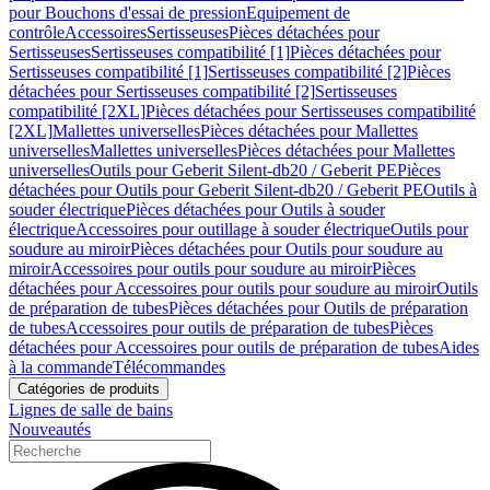
pour Bouchons d'essai de pression
Equipement de
contrôle
Accessoires
Sertisseuses
Pièces détachées pour
Sertisseuses
Sertisseuses compatibilité [1]
Pièces détachées pour
Sertisseuses compatibilité [1]
Sertisseuses compatibilité [2]
Pièces
détachées pour Sertisseuses compatibilité [2]
Sertisseuses
compatibilité [2XL]
Pièces détachées pour Sertisseuses compatibilité
[2XL]
Mallettes universelles
Pièces détachées pour Mallettes
universelles
Mallettes universelles
Pièces détachées pour Mallettes
universelles
Outils pour Geberit Silent-db20 / Geberit PE
Pièces
détachées pour Outils pour Geberit Silent-db20 / Geberit PE
Outils à
souder électrique
Pièces détachées pour Outils à souder
électrique
Accessoires pour outillage à souder électrique
Outils pour
soudure au miroir
Pièces détachées pour Outils pour soudure au
miroir
Accessoires pour outils pour soudure au miroir
Pièces
détachées pour Accessoires pour outils pour soudure au miroir
Outils
de préparation de tubes
Pièces détachées pour Outils de préparation
de tubes
Accessoires pour outils de préparation de tubes
Pièces
détachées pour Accessoires pour outils de préparation de tubes
Aides
à la commande
Télécommandes
Catégories de produits
Lignes de salle de bains
Nouveautés