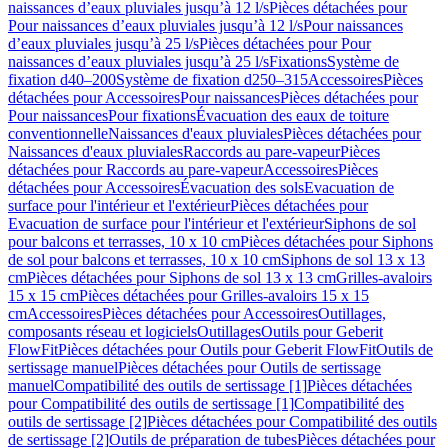
naissances d’eaux pluviales jusqu’à 12 l/s
Pièces détachées pour
Pour naissances d’eaux pluviales jusqu’à 12 l/s
Pour naissances
d’eaux pluviales jusqu’à 25 l/s
Pièces détachées pour Pour
naissances d’eaux pluviales jusqu’à 25 l/s
Fixations
Système de
fixation d40–200
Système de fixation d250–315
Accessoires
Pièces
détachées pour Accessoires
Pour naissances
Pièces détachées pour
Pour naissances
Pour fixations
Évacuation des eaux de toiture
conventionnelle
Naissances d'eaux pluviales
Pièces détachées pour
Naissances d'eaux pluviales
Raccords au pare-vapeur
Pièces
détachées pour Raccords au pare-vapeur
Accessoires
Pièces
détachées pour Accessoires
Évacuation des sols
Evacuation de
surface pour l'intérieur et l'extérieur
Pièces détachées pour
Evacuation de surface pour l'intérieur et l'extérieur
Siphons de sol
pour balcons et terrasses, 10 x 10 cm
Pièces détachées pour Siphons
de sol pour balcons et terrasses, 10 x 10 cm
Siphons de sol 13 x 13
cm
Pièces détachées pour Siphons de sol 13 x 13 cm
Grilles-avaloirs
15 x 15 cm
Pièces détachées pour Grilles-avaloirs 15 x 15
cm
Accessoires
Pièces détachées pour Accessoires
Outillages,
composants réseau et logiciels
Outillages
Outils pour Geberit
FlowFit
Pièces détachées pour Outils pour Geberit FlowFit
Outils de
sertissage manuel
Pièces détachées pour Outils de sertissage
manuel
Compatibilité des outils de sertissage [1]
Pièces détachées
pour Compatibilité des outils de sertissage [1]
Compatibilité des
outils de sertissage [2]
Pièces détachées pour Compatibilité des outils
de sertissage [2]
Outils de préparation de tubes
Pièces détachées pour