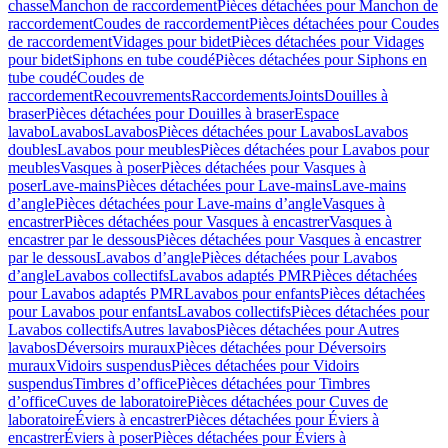
chasse
Manchon de raccordement
Pièces détachées pour Manchon de
raccordement
Coudes de raccordement
Pièces détachées pour Coudes
de raccordement
Vidages pour bidet
Pièces détachées pour Vidages
pour bidet
Siphons en tube coudé
Pièces détachées pour Siphons en
tube coudé
Coudes de
raccordement
Recouvrements
Raccordements
Joints
Douilles à
braser
Pièces détachées pour Douilles à braser
Espace
lavabo
Lavabos
Lavabos
Pièces détachées pour Lavabos
Lavabos
doubles
Lavabos pour meubles
Pièces détachées pour Lavabos pour
meubles
Vasques à poser
Pièces détachées pour Vasques à
poser
Lave-mains
Pièces détachées pour Lave-mains
Lave-mains
d’angle
Pièces détachées pour Lave-mains d’angle
Vasques à
encastrer
Pièces détachées pour Vasques à encastrer
Vasques à
encastrer par le dessous
Pièces détachées pour Vasques à encastrer
par le dessous
Lavabos d’angle
Pièces détachées pour Lavabos
d’angle
Lavabos collectifs
Lavabos adaptés PMR
Pièces détachées
pour Lavabos adaptés PMR
Lavabos pour enfants
Pièces détachées
pour Lavabos pour enfants
Lavabos collectifs
Pièces détachées pour
Lavabos collectifs
Autres lavabos
Pièces détachées pour Autres
lavabos
Déversoirs muraux
Pièces détachées pour Déversoirs
muraux
Vidoirs suspendus
Pièces détachées pour Vidoirs
suspendus
Timbres dʼoffice
Pièces détachées pour Timbres
dʼoffice
Cuves de laboratoire
Pièces détachées pour Cuves de
laboratoire
Éviers à encastrer
Pièces détachées pour Éviers à
encastrer
Éviers à poser
Pièces détachées pour Éviers à