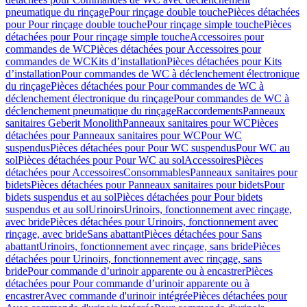
pneumatique du rinçage
Pour rinçage double touche
Pièces détachées
pour Pour rinçage double touche
Pour rinçage simple touche
Pièces
détachées pour Pour rinçage simple touche
Accessoires pour
commandes de WC
Pièces détachées pour Accessoires pour
commandes de WC
Kits d’installation
Pièces détachées pour Kits
d’installation
Pour commandes de WC à déclenchement électronique
du rinçage
Pièces détachées pour Pour commandes de WC à
déclenchement électronique du rinçage
Pour commandes de WC à
déclenchement pneumatique du rinçage
Raccordements
Panneaux
sanitaires Geberit Monolith
Panneaux sanitaires pour WC
Pièces
détachées pour Panneaux sanitaires pour WC
Pour WC
suspendus
Pièces détachées pour Pour WC suspendus
Pour WC au
sol
Pièces détachées pour Pour WC au sol
Accessoires
Pièces
détachées pour Accessoires
Consommables
Panneaux sanitaires pour
bidets
Pièces détachées pour Panneaux sanitaires pour bidets
Pour
bidets suspendus et au sol
Pièces détachées pour Pour bidets
suspendus et au sol
Urinoirs
Urinoirs, fonctionnement avec rinçage,
avec bride
Pièces détachées pour Urinoirs, fonctionnement avec
rinçage, avec bride
Sans abattant
Pièces détachées pour Sans
abattant
Urinoirs, fonctionnement avec rinçage, sans bride
Pièces
détachées pour Urinoirs, fonctionnement avec rinçage, sans
bride
Pour commande d’urinoir apparente ou à encastrer
Pièces
détachées pour Pour commande d’urinoir apparente ou à
encastrer
Avec commande d'urinoir intégrée
Pièces détachées pour