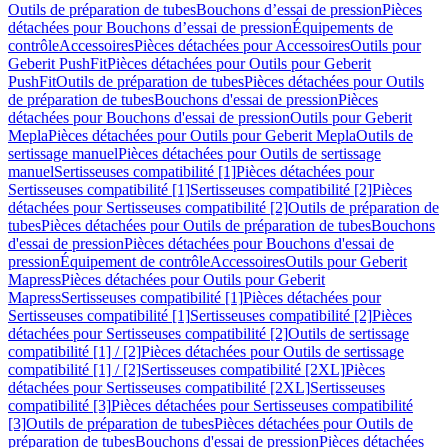
Outils de préparation de tubes
Bouchons d’essai de pression
Pièces
détachées pour Bouchons d’essai de pression
Équipements de
contrôle
Accessoires
Pièces détachées pour Accessoires
Outils pour
Geberit PushFit
Pièces détachées pour Outils pour Geberit
PushFit
Outils de préparation de tubes
Pièces détachées pour Outils
de préparation de tubes
Bouchons d'essai de pression
Pièces
détachées pour Bouchons d'essai de pression
Outils pour Geberit
Mepla
Pièces détachées pour Outils pour Geberit Mepla
Outils de
sertissage manuel
Pièces détachées pour Outils de sertissage
manuel
Sertisseuses compatibilité [1]
Pièces détachées pour
Sertisseuses compatibilité [1]
Sertisseuses compatibilité [2]
Pièces
détachées pour Sertisseuses compatibilité [2]
Outils de préparation de
tubes
Pièces détachées pour Outils de préparation de tubes
Bouchons
d'essai de pression
Pièces détachées pour Bouchons d'essai de
pression
Équipement de contrôle
Accessoires
Outils pour Geberit
Mapress
Pièces détachées pour Outils pour Geberit
Mapress
Sertisseuses compatibilité [1]
Pièces détachées pour
Sertisseuses compatibilité [1]
Sertisseuses compatibilité [2]
Pièces
détachées pour Sertisseuses compatibilité [2]
Outils de sertissage
compatibilité [1] / [2]
Pièces détachées pour Outils de sertissage
compatibilité [1] / [2]
Sertisseuses compatibilité [2XL]
Pièces
détachées pour Sertisseuses compatibilité [2XL]
Sertisseuses
compatibilité [3]
Pièces détachées pour Sertisseuses compatibilité
[3]
Outils de préparation de tubes
Pièces détachées pour Outils de
préparation de tubes
Bouchons d'essai de pression
Pièces détachées