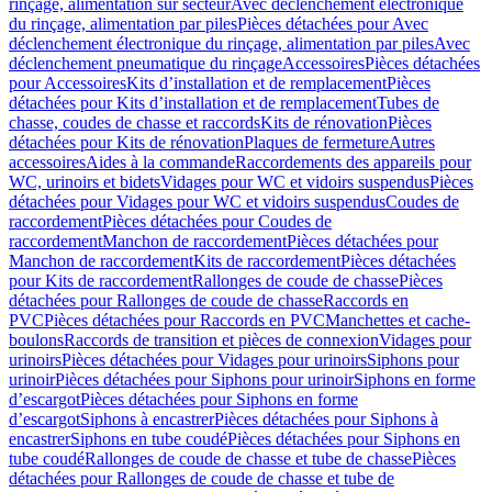
rinçage, alimentation sur secteur
Avec déclenchement électronique
du rinçage, alimentation par piles
Pièces détachées pour Avec
déclenchement électronique du rinçage, alimentation par piles
Avec
déclenchement pneumatique du rinçage
Accessoires
Pièces détachées
pour Accessoires
Kits d’installation et de remplacement
Pièces
détachées pour Kits d’installation et de remplacement
Tubes de
chasse, coudes de chasse et raccords
Kits de rénovation
Pièces
détachées pour Kits de rénovation
Plaques de fermeture
Autres
accessoires
Aides à la commande
Raccordements des appareils pour
WC, urinoirs et bidets
Vidages pour WC et vidoirs suspendus
Pièces
détachées pour Vidages pour WC et vidoirs suspendus
Coudes de
raccordement
Pièces détachées pour Coudes de
raccordement
Manchon de raccordement
Pièces détachées pour
Manchon de raccordement
Kits de raccordement
Pièces détachées
pour Kits de raccordement
Rallonges de coude de chasse
Pièces
détachées pour Rallonges de coude de chasse
Raccords en
PVC
Pièces détachées pour Raccords en PVC
Manchettes et cache-
boulons
Raccords de transition et pièces de connexion
Vidages pour
urinoirs
Pièces détachées pour Vidages pour urinoirs
Siphons pour
urinoir
Pièces détachées pour Siphons pour urinoir
Siphons en forme
d’escargot
Pièces détachées pour Siphons en forme
d’escargot
Siphons à encastrer
Pièces détachées pour Siphons à
encastrer
Siphons en tube coudé
Pièces détachées pour Siphons en
tube coudé
Rallonges de coude de chasse et tube de chasse
Pièces
détachées pour Rallonges de coude de chasse et tube de