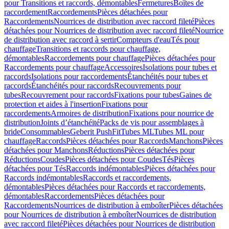
pour Transitions et raccords, démontables
Fermetures
Boîtes de
raccordement
Raccordements
Pièces détachées pour
Raccordements
Nourrices de distribution avec raccord fileté
Pièces
détachées pour Nourrices de distribution avec raccord fileté
Nourrice
de distribution avec raccord à sertir
Compteurs d'eau
Tés pour
chauffage
Transitions et raccords pour chauffage,
démontables
Raccordements pour chauffage
Pièces détachées pour
Raccordements pour chauffage
Accessoires
Isolations pour tubes et
raccords
Isolations pour raccordements
Étanchéités pour tubes et
raccords
Étanchéités pour raccords
Recouvrements pour
tubes
Recouvrement pour raccords
Fixations pour tubes
Gaines de
protection et aides à l'insertion
Fixations pour
raccordements
Armoires de distribution
Fixations pour nourrice de
distribution
Joints d’étanchéité
Packs de vis pour assemblages à
bride
Consommables
Geberit PushFit
Tubes ML
Tubes ML pour
chauffage
Raccords
Pièces détachées pour Raccords
Manchons
Pièces
détachées pour Manchons
Réductions
Pièces détachées pour
Réductions
Coudes
Pièces détachées pour Coudes
Tés
Pièces
détachées pour Tés
Raccords indémontables
Pièces détachées pour
Raccords indémontables
Raccords et raccordements,
démontables
Pièces détachées pour Raccords et raccordements,
démontables
Raccordements
Pièces détachées pour
Raccordements
Nourrices de distribution à emboîter
Pièces détachées
pour Nourrices de distribution à emboîter
Nourrices de distribution
avec raccord fileté
Pièces détachées pour Nourrices de distribution