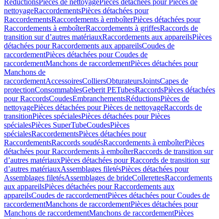
Réductions
Pièces de nettoyage
Pièces détachées pour Pièces de
nettoyage
Raccordements
Pièces détachées pour
Raccordements
Raccordements à emboîter
Pièces détachées pour
Raccordements à emboîter
Raccordements à griffes
Raccords de
transition sur d’autres matériaux
Raccordements aux appareils
Pièces
détachées pour Raccordements aux appareils
Coudes de
raccordement
Pièces détachées pour Coudes de
raccordement
Manchons de raccordement
Pièces détachées pour
Manchons de
raccordement
Accessoires
Colliers
Obturateurs
Joints
Capes de
protection
Consommables
Geberit PE
Tubes
Raccords
Pièces détachées
pour Raccords
Coudes
Embranchements
Réductions
Pièces de
nettoyage
Pièces détachées pour Pièces de nettoyage
Raccords de
transition
Pièces spéciales
Pièces détachées pour Pièces
spéciales
Pièces SuperTube
Coudes
Pièces
spéciales
Raccordements
Pièces détachées pour
Raccordements
Raccords soudés
Raccordements à emboîter
Pièces
détachées pour Raccordements à emboîter
Raccords de transition sur
d’autres matériaux
Pièces détachées pour Raccords de transition sur
d’autres matériaux
Assemblages filetés
Pièces détachées pour
Assemblages filetés
Assemblages de bride
Collerettes
Raccordements
aux appareils
Pièces détachées pour Raccordements aux
appareils
Coudes de raccordement
Pièces détachées pour Coudes de
raccordement
Manchons de raccordement
Pièces détachées pour
Manchons de raccordement
Manchons de raccordement
Pièces