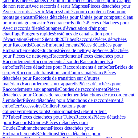
raccords filetés
Clapets de non retour
Pièces détachées pour Clapets
de non retour
Avec raccords à sertir Mapress
Pièces détachées pour
Avec raccords à sertir Mapress
Unités pour compteur d'eau pour
montage encastré
Pièces détachées pour Unités pour compteur d'eau
pour montage encastré
Avec raccords filetés
Pièces détachées pour
Avec raccords filetés
Soupapes d'évacuation d'air pour
chauffage
Purgeurs rapides
Systèmes de canalisation pour
l’évacuation
Geberit Silent-db20
Tubes
Raccords
Pièces détachées
pour Raccords
Coudes
Embranchements
Pièces détachées pour
Embranchements
Réductions
Pièces de nettoyage
Pièces détachées
pour Pièces de nettoyage
Raccordements
Pièces détachées pour
Raccordements
Raccordements à souder
Raccordements à
emboîter
Pièces détachées pour Raccordements à emboîter
Brides de
serrage
Raccords de transition sur d’autres matériaux
Pièces
détachées pour Raccords de transition sur d’autres
matériaux
Raccordements aux appareils
Pièces détachées pour
Raccordements aux appareils
Coudes de raccordement
Pièces
détachées pour Coudes de raccordement
Manchons de raccordement
à emboîter
Pièces détachées pour Manchons de raccordement à
emboîter
Accessoires
Colliers
Fixations pour
colliers
Fermetures
Joints
Consommables
Geberit Silent-
PP
Tubes
Pièces détachées pour Tubes
Raccords
Pièces détachées
pour Raccords
Coudes
Pièces détachées pour
Coudes
Embranchements
Pièces détachées pour
Embranchements
Réductions
Pièces détachées pour