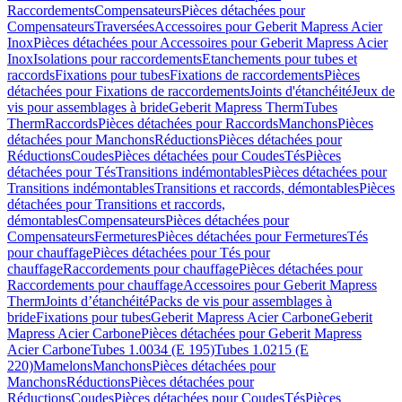
Raccordements
Compensateurs
Pièces détachées pour
Compensateurs
Traversées
Accessoires pour Geberit Mapress Acier
Inox
Pièces détachées pour Accessoires pour Geberit Mapress Acier
Inox
Isolations pour raccordements
Etanchements pour tubes et
raccords
Fixations pour tubes
Fixations de raccordements
Pièces
détachées pour Fixations de raccordements
Joints d'étanchéité
Jeux de
vis pour assemblages à bride
Geberit Mapress Therm
Tubes
Therm
Raccords
Pièces détachées pour Raccords
Manchons
Pièces
détachées pour Manchons
Réductions
Pièces détachées pour
Réductions
Coudes
Pièces détachées pour Coudes
Tés
Pièces
détachées pour Tés
Transitions indémontables
Pièces détachées pour
Transitions indémontables
Transitions et raccords, démontables
Pièces
détachées pour Transitions et raccords,
démontables
Compensateurs
Pièces détachées pour
Compensateurs
Fermetures
Pièces détachées pour Fermetures
Tés
pour chauffage
Pièces détachées pour Tés pour
chauffage
Raccordements pour chauffage
Pièces détachées pour
Raccordements pour chauffage
Accessoires pour Geberit Mapress
Therm
Joints d’étanchéité
Packs de vis pour assemblages à
bride
Fixations pour tubes
Geberit Mapress Acier Carbone
Geberit
Mapress Acier Carbone
Pièces détachées pour Geberit Mapress
Acier Carbone
Tubes 1.0034 (E 195)
Tubes 1.0215 (E
220)
Mamelons
Manchons
Pièces détachées pour
Manchons
Réductions
Pièces détachées pour
Réductions
Coudes
Pièces détachées pour Coudes
Tés
Pièces