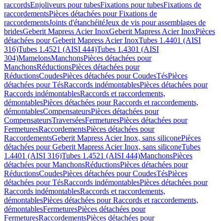
raccords
Enjoliveurs pour tubes
Fixations pour tubes
Fixations de
raccordements
Pièces détachées pour Fixations de
raccordements
Joints d'étanchéité
Jeux de vis pour assemblages de
brides
Geberit Mapress Acier Inox
Geberit Mapress Acier Inox
Pièces
détachées pour Geberit Mapress Acier Inox
Tubes 1.4401 (AISI
316)
Tubes 1.4521 (AISI 444)
Tubes 1.4301 (AISI
304)
Mamelons
Manchons
Pièces détachées pour
Manchons
Réductions
Pièces détachées pour
Réductions
Coudes
Pièces détachées pour Coudes
Tés
Pièces
détachées pour Tés
Raccords indémontables
Pièces détachées pour
Raccords indémontables
Raccords et raccordements,
démontables
Pièces détachées pour Raccords et raccordements,
démontables
Compensateurs
Pièces détachées pour
Compensateurs
Traversées
Fermetures
Pièces détachées pour
Fermetures
Raccordements
Pièces détachées pour
Raccordements
Geberit Mapress Acier Inox, sans silicone
Pièces
détachées pour Geberit Mapress Acier Inox, sans silicone
Tubes
1.4401 (AISI 316)
Tubes 1.4521 (AISI 444)
Manchons
Pièces
détachées pour Manchons
Réductions
Pièces détachées pour
Réductions
Coudes
Pièces détachées pour Coudes
Tés
Pièces
détachées pour Tés
Raccords indémontables
Pièces détachées pour
Raccords indémontables
Raccords et raccordements,
démontables
Pièces détachées pour Raccords et raccordements,
démontables
Fermetures
Pièces détachées pour
Fermetures
Raccordements
Pièces détachées pour