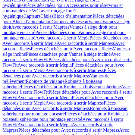
hygiénique
Pièces détachées pour Accessoires pour réservoirs et
commandes de WC avec rinçage forcé
hygiénique
Capteurs
Câbles
Blocs d’alimentation
Pièces détachées
pour Blocs d’alimentation
Composants réseau
Vannes
Vannes à siège
droit
Avec raccords à sertir Mapress
Vannes à siège droit pour
montage encastré
Pièces détachées pour Vannes à siège droit pour
montage encastré
Avec raccords à sertir Mepla
Pièces détachées pour
Avec raccords à sertir Mepla
Avec raccords à sertir Mapress
Avec
raccords filetés
Pièces détachées pour Avec raccords filetés
Vannes à
siège incliné
Pièces détachées pour Vannes à siège incliné
Avec
raccords à sertir FlowFit
Pièces détachées pour Avec raccords à sertir
FlowFit
Avec raccords à sertir Mepla
Pièces détachées pour Avec
raccords à sertir Mepla
Avec raccords à sertir Mapress
Pièces
détachées pour Avec raccords à sertir Mapress
Vannes de
prélèvement
Robinets de vidange
Robinets à boisseau
sphérique
Pièces détachées pour Robinets à boisseau sphérique
Avec
raccords à sertir FlowFit
Pièces détachées pour Avec raccords à sertir
FlowFit
Avec raccords à sertir Mepla
Pièces détachées pour Avec
raccords à sertir Mepla
Avec raccords à sertir Mapress
Pièces
détachées pour Avec raccords à sertir Mapress
Robinets à boisseau
sphérique pour montage encastré
Pièces détachées pour Robinets à
boisseau sphérique pour montage encastré
Avec raccords à sertir
FlowFit
Avec raccords à sertir Mepla
Avec raccords à sertir
Mapress
Pièces détachées pour Avec raccords à sertir Mapress
Avec