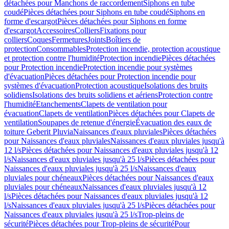
détachées pour Manchons de raccordement
Siphons en tube
coudé
Pièces détachées pour Siphons en tube coudé
Siphons en
forme d'escargot
Pièces détachées pour Siphons en forme
d'escargot
Accessoires
Colliers
Fixations pour
colliers
Coques
Fermetures
Joints
Boîtiers de
protection
Consommables
Protection incendie, protection acoustique
et protection contre l'humidité
Protection incendie
Pièces détachées
pour Protection incendie
Protection incendie pour systèmes
d'évacuation
Pièces détachées pour Protection incendie pour
systèmes d'évacuation
Protection acoustique
Isolations des bruits
solidiens
Isolations des bruits solidiens et aériens
Protection contre
l'humidité
Etanchements
Clapets de ventilation pour
évacuation
Clapets de ventilation
Pièces détachées pour Clapets de
ventilation
Soupapes de retenue d'énergie
Évacuation des eaux de
toiture Geberit Pluvia
Naissances d'eaux pluviales
Pièces détachées
pour Naissances d'eaux pluviales
Naissances d'eaux pluviales jusqu'à
12 l/s
Pièces détachées pour Naissances d'eaux pluviales jusqu'à 12
l/s
Naissances d'eaux pluviales jusqu'à 25 l/s
Pièces détachées pour
Naissances d'eaux pluviales jusqu'à 25 l/s
Naissances d'eaux
pluviales pour chéneaux
Pièces détachées pour Naissances d'eaux
pluviales pour chéneaux
Naissances d'eaux pluviales jusqu'à 12
l/s
Pièces détachées pour Naissances d'eaux pluviales jusqu'à 12
l/s
Naissances d'eaux pluviales jusqu'à 25 l/s
Pièces détachées pour
Naissances d'eaux pluviales jusqu'à 25 l/s
Trop-pleins de
sécurité
Pièces détachées pour Trop-pleins de sécurité
Pour