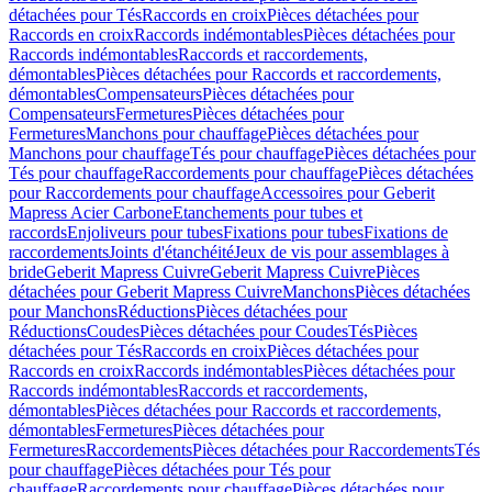
détachées pour Tés
Raccords en croix
Pièces détachées pour
Raccords en croix
Raccords indémontables
Pièces détachées pour
Raccords indémontables
Raccords et raccordements,
démontables
Pièces détachées pour Raccords et raccordements,
démontables
Compensateurs
Pièces détachées pour
Compensateurs
Fermetures
Pièces détachées pour
Fermetures
Manchons pour chauffage
Pièces détachées pour
Manchons pour chauffage
Tés pour chauffage
Pièces détachées pour
Tés pour chauffage
Raccordements pour chauffage
Pièces détachées
pour Raccordements pour chauffage
Accessoires pour Geberit
Mapress Acier Carbone
Etanchements pour tubes et
raccords
Enjoliveurs pour tubes
Fixations pour tubes
Fixations de
raccordements
Joints d'étanchéité
Jeux de vis pour assemblages à
bride
Geberit Mapress Cuivre
Geberit Mapress Cuivre
Pièces
détachées pour Geberit Mapress Cuivre
Manchons
Pièces détachées
pour Manchons
Réductions
Pièces détachées pour
Réductions
Coudes
Pièces détachées pour Coudes
Tés
Pièces
détachées pour Tés
Raccords en croix
Pièces détachées pour
Raccords en croix
Raccords indémontables
Pièces détachées pour
Raccords indémontables
Raccords et raccordements,
démontables
Pièces détachées pour Raccords et raccordements,
démontables
Fermetures
Pièces détachées pour
Fermetures
Raccordements
Pièces détachées pour Raccordements
Tés
pour chauffage
Pièces détachées pour Tés pour
chauffage
Raccordements pour chauffage
Pièces détachées pour