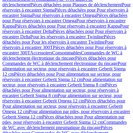
déclenchement
Pièces détachées pour Plaques de déclenchement
Pour
réservoirs à encastrer Sigma
Pièces détachées pour Pour réservoirs à
encastrer Sigma
Pour réservoirs à encastrer Omega
Pièces détachées
pour Pour réservoirs à encastrer Omega
Pour réservoirs à encastrer
Kappa
Pièces détachées pour Pour réservoirs à encastrer Kappa
Pour
réservoirs à encastrer Delta
Pièces détachées pour Pour réservoirs à
encastrer Delta
Pour les réservoirs à encastrer Twinline
Pièces
détachées pour Pour les réservoirs à encastrer Twinline
Pour
réservoirs à encastrer 300T
Pièces détachées pour Pour réservoirs à
encastrer 300T
Accessoires
Consommables
Commandes de WC à
déclenchement électronique du rinçage
Pièces détachées pour
Commandes de WC à déclenchement électronique du rinçage
Pour
alimentation sur secteur, pour réservoirs à encastrer Geberit Sigma
12 cm
Pièces détachées pour Pour alimentation sur secteur, pour
réservoirs à encastrer Geberit Sigma 12 cm
Pour alimentation sur
secteur, pour réservoirs à encastrer Geberit Sigma 8 cm
Pièces
détachées pour Pour alimentation sur secteur, pour réservoirs à
encastrer Geberit Sigma 8 cm
Pour alimentation sur secteur, pour
réservoirs à encastrer Geberit Omega 12 cm
Pièces détachées pour
Pour alimentation sur secteur, pour réservoirs à encastrer Geberit
Omega 12 cm
Pour alimentation par piles, pour réservoirs à encastrer
Geberit Sigma 12 cm
Pièces détachées pour Pour alimentation par
piles, pour réservoirs à encastrer Geberit Sigma 12 cm
Commandes
de WC avec déclenchement pneumatique du rinçage
Pièces
détachées pour Commandes de WC avec déclenchement