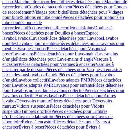
chasse
Manchon de raccordement
Pièces détachées pour Manchon de
raccordement
Coudes de raccordement
Pièces détachées pour Coudes
de raccordement
Vidages pour bidet
Pièces détachées pour Vidages
pour bidet
Siphons en tube coudé
Pièces détachées pour Siphons en
tube coudé
Coudes de
raccordement
Recouvrements
Raccordements
Joints
Douilles à
braser
Pièces détachées pour Douilles à braser
Espace
lavabo
Lavabos
Lavabos
Pièces détachées pour Lavabos
Lavabos
doubles
Lavabos pour meubles
Pièces détachées pour Lavabos pour
meubles
Vasques à poser
Pièces détachées pour Vasques à
poser
Lave-mains
Pièces détachées pour Lave-mains
Lave-mains
d’angle
Pièces détachées pour Lave-mains d’angle
Vasques à
encastrer
Pièces détachées pour Vasques à encastrer
Vasques à
encastrer par le dessous
Pièces détachées pour Vasques à encastrer
par le dessous
Lavabos d’angle
Pièces détachées pour Lavabos
d’angle
Lavabos collectifs
Lavabos adaptés PMR
Pièces détachées
pour Lavabos adaptés PMR
Lavabos pour enfants
Pièces détachées
pour Lavabos pour enfants
Lavabos collectifs
Pièces détachées pour
Lavabos collectifs
Autres lavabos
Pièces détachées pour Autres
lavabos
Déversoirs muraux
Pièces détachées pour Déversoirs
muraux
Vidoirs suspendus
Pièces détachées pour Vidoirs
suspendus
Timbres dʼoffice
Pièces détachées pour Timbres
dʼoffice
Cuves de laboratoire
Pièces détachées pour Cuves de
laboratoire
Éviers à encastrer
Pièces détachées pour Éviers à
encastrer
Éviers à poser
Pièces détachées pour Éviers à