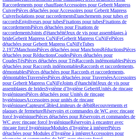
Raccordements pour chauffage
Accessoires pour Geberit Mapress
Cuivre
Pièces détachées pour Accessoires pour Geberit Mapress
Cuivre
Isolations pour raccordements
Etanchements pour tubes et
raccords
Enjoliveurs pour tubes
Fixations pour tubes
Fixations de
raccordements
Pièces détachées pour Fixations de
raccordements
Joints d'étanchéité
Jeux de vis pour assemblages à
bride
Geberit Mapress CuNiFe
Geberit Mapress CuNiFe
Pièces
détachées pour Geberit Mapress CuNiFe
Tubes
2.1972
Manchons
Pièces détachées pour Manchons
Réductions
Pièces
détachées pour Réductions
Coudes
Pièces détachées pour
Coudes
Tés
Pièces détachées pour Tés
Raccords indémontables
Pièces
détachées pour Raccords indémontables
Raccords et raccordements,
démontables
Pièces détachées pour Raccords et raccordements,
démontables
Traversées
Pièces détachées pour Traversées
Accessoires
pour Geberit Mapress CuNiFe
Joints d'étanchéité
Jeux de vis pour
assemblages de brides
Système d’hygiène Geberit
Unités de rinçage
hygiéniques
Pièces détachées pour Unités de rinçage
hygiéniques
Accessoires pour unités de rinçage
hygiéniques
Capteurs
Câbles
Limiteurs de débit
Recouvrements et
plaques de fermeture
Réservoirs et commandes de WC avec rinçage
forcé hygiénique
Pièces détachées pour Réservoirs et commandes de
WC avec rinçage forcé hygiénique
Réservoirs à encastrer avec
rinçage forcé hygiénique
Modules d’hygiène à intégrer
Pièces
détachées pour Modules d’hygiène à intégrer
Accessoires pour
réservoirs et commandes de WC avec rinçage forcé