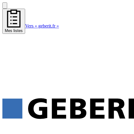
Vers « geberit.fr »
Mes listes