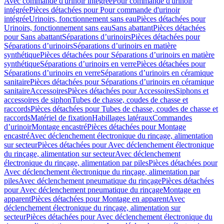
Avec commande d'urinoir intégrée
Pour commande d'urinoir
intégrée
Pièces détachées pour Pour commande d'urinoir
intégrée
Urinoirs, fonctionnement sans eau
Pièces détachées pour
Urinoirs, fonctionnement sans eau
Sans abattant
Pièces détachées
pour Sans abattant
Séparations d’urinoirs
Pièces détachées pour
Séparations d’urinoirs
Séparations d’urinoirs en matière
synthétique
Pièces détachées pour Séparations d’urinoirs en matière
synthétique
Séparations d’urinoirs en verre
Pièces détachées pour
Séparations d’urinoirs en verre
Séparations d’urinoirs en céramique
sanitaire
Pièces détachées pour Séparations d’urinoirs en céramique
sanitaire
Accessoires
Pièces détachées pour Accessoires
Siphons et
accessoires de siphon
Tubes de chasse, coudes de chasse et
raccords
Pièces détachées pour Tubes de chasse, coudes de chasse et
raccords
Matériel de fixation
Habillages latéraux
Commandes
dʼurinoir
Montage encastré
Pièces détachées pour Montage
encastré
Avec déclenchement électronique du rinçage, alimentation
sur secteur
Pièces détachées pour Avec déclenchement électronique
du rinçage, alimentation sur secteur
Avec déclenchement
électronique du rinçage, alimentation par piles
Pièces détachées pour
Avec déclenchement électronique du rinçage, alimentation par
piles
Avec déclenchement pneumatique du rinçage
Pièces détachées
pour Avec déclenchement pneumatique du rinçage
Montage en
apparent
Pièces détachées pour Montage en apparent
Avec
déclenchement électronique du rinçage, alimentation sur
secteur
Pièces détachées pour Avec déclenchement électronique du