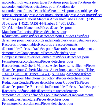
raccords
Enjoliveurs pour tubes
Fixations pour tubes
Fixations de
raccordements
Pièces détachées pour Fixations de
raccordements
Joints d'étanchéité
Jeux de vis pour assemblages de
brides
Geberit Mapress Acier Inox
Geberit Mapress Acier Inox
Pièces
détachées pour Geberit Mapress Acier Inox
Tubes 1.4401 (AISI
316)
Tubes 1.4521 (AISI 444)
Tubes 1.4301 (AISI
304)
Mamelons
Manchons
Pièces détachées pour
Manchons
Réductions
Pièces détachées pour
Réductions
Coudes
Pièces détachées pour Coudes
Tés
Pièces
détachées pour Tés
Raccords indémontables
Pièces détachées pour
Raccords indémontables
Raccords et raccordements,
démontables
Pièces détachées pour Raccords et raccordements,
démontables
Compensateurs
Pièces détachées pour
Compensateurs
Traversées
Fermetures
Pièces détachées pour
Fermetures
Raccordements
Pièces détachées pour
Raccordements
Geberit Mapress Acier Inox, sans silicone
Pièces
détachées pour Geberit Mapress Acier Inox, sans silicone
Tubes
1.4401 (AISI 316)
Tubes 1.4521 (AISI 444)
Manchons
Pièces
détachées pour Manchons
Réductions
Pièces détachées pour
Réductions
Coudes
Pièces détachées pour Coudes
Tés
Pièces
détachées pour Tés
Raccords indémontables
Pièces détachées pour
Raccords indémontables
Raccords et raccordements,
démontables
Pièces détachées pour Raccords et raccordements,
démontables
Fermetures
Pièces détachées pour
Fermetures
Raccordements
Pièces détachées pour