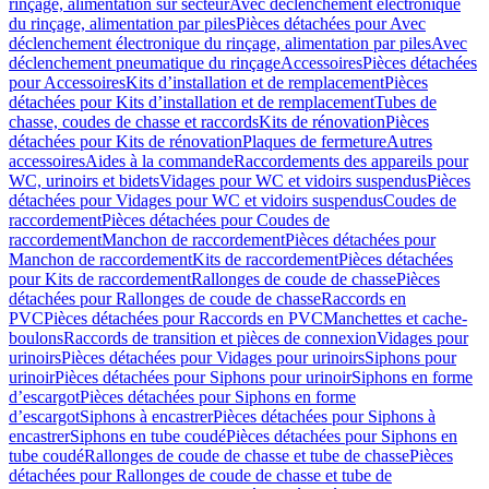
rinçage, alimentation sur secteur
Avec déclenchement électronique
du rinçage, alimentation par piles
Pièces détachées pour Avec
déclenchement électronique du rinçage, alimentation par piles
Avec
déclenchement pneumatique du rinçage
Accessoires
Pièces détachées
pour Accessoires
Kits d’installation et de remplacement
Pièces
détachées pour Kits d’installation et de remplacement
Tubes de
chasse, coudes de chasse et raccords
Kits de rénovation
Pièces
détachées pour Kits de rénovation
Plaques de fermeture
Autres
accessoires
Aides à la commande
Raccordements des appareils pour
WC, urinoirs et bidets
Vidages pour WC et vidoirs suspendus
Pièces
détachées pour Vidages pour WC et vidoirs suspendus
Coudes de
raccordement
Pièces détachées pour Coudes de
raccordement
Manchon de raccordement
Pièces détachées pour
Manchon de raccordement
Kits de raccordement
Pièces détachées
pour Kits de raccordement
Rallonges de coude de chasse
Pièces
détachées pour Rallonges de coude de chasse
Raccords en
PVC
Pièces détachées pour Raccords en PVC
Manchettes et cache-
boulons
Raccords de transition et pièces de connexion
Vidages pour
urinoirs
Pièces détachées pour Vidages pour urinoirs
Siphons pour
urinoir
Pièces détachées pour Siphons pour urinoir
Siphons en forme
d’escargot
Pièces détachées pour Siphons en forme
d’escargot
Siphons à encastrer
Pièces détachées pour Siphons à
encastrer
Siphons en tube coudé
Pièces détachées pour Siphons en
tube coudé
Rallonges de coude de chasse et tube de chasse
Pièces
détachées pour Rallonges de coude de chasse et tube de