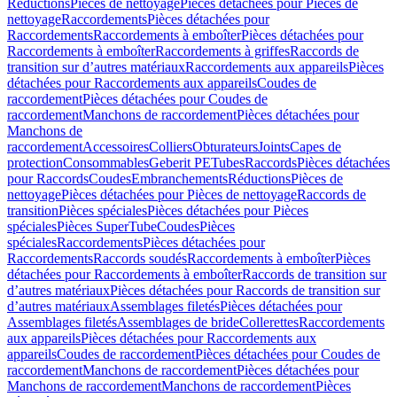
Réductions
Pièces de nettoyage
Pièces détachées pour Pièces de
nettoyage
Raccordements
Pièces détachées pour
Raccordements
Raccordements à emboîter
Pièces détachées pour
Raccordements à emboîter
Raccordements à griffes
Raccords de
transition sur d’autres matériaux
Raccordements aux appareils
Pièces
détachées pour Raccordements aux appareils
Coudes de
raccordement
Pièces détachées pour Coudes de
raccordement
Manchons de raccordement
Pièces détachées pour
Manchons de
raccordement
Accessoires
Colliers
Obturateurs
Joints
Capes de
protection
Consommables
Geberit PE
Tubes
Raccords
Pièces détachées
pour Raccords
Coudes
Embranchements
Réductions
Pièces de
nettoyage
Pièces détachées pour Pièces de nettoyage
Raccords de
transition
Pièces spéciales
Pièces détachées pour Pièces
spéciales
Pièces SuperTube
Coudes
Pièces
spéciales
Raccordements
Pièces détachées pour
Raccordements
Raccords soudés
Raccordements à emboîter
Pièces
détachées pour Raccordements à emboîter
Raccords de transition sur
d’autres matériaux
Pièces détachées pour Raccords de transition sur
d’autres matériaux
Assemblages filetés
Pièces détachées pour
Assemblages filetés
Assemblages de bride
Collerettes
Raccordements
aux appareils
Pièces détachées pour Raccordements aux
appareils
Coudes de raccordement
Pièces détachées pour Coudes de
raccordement
Manchons de raccordement
Pièces détachées pour
Manchons de raccordement
Manchons de raccordement
Pièces