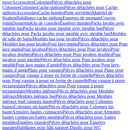
poser
Accessoires
Colonnes
Pièces détachées pour
Colonnes
Colonnes
Cache-siphons
Pièces détachées pour Cache-
siphons
Accessoires
Cache-bondes
Porte-serviettes
Matériel de
fixation
Habillages cache-siphons
Equerres de montage
Couvre-
joints
Dosserets
Kits de consoles
Étagères murales
Packs lavabo avec
meuble bas
Packs lavabo pour meuble avec meuble bas
Pièces
détachées pour Packs lavabo pour meuble avec meuble bas
Meubles
de salle de bains
Meubles bas pour lavabo
Pièces détachées pour
Meubles bas pour lavabo
Pour lave-mains
Pièces détachées pour Pour
lave-mains
Pour lavabos
Pièces détachées pour Pour lavabos
Pour
lavabos doubles
Pièces détachées pour Pour lavabos doubles
Pour
lavabos pour meuble
Pièces détachées pour Pour lavabos pour
meuble
Pour lave-mains d’angle
Pièces détachées pour Pour lave-
mains d’angle
Plans pour vasques
Pièces détachées pour Plans pour
vasques
Pour vasque à poser en forme de coupelle
Pièces détachées
pour Pour vasque à poser en forme de coupelle
Pour vasque à poser
rectangulaire
Pièces détachées pour Pour vasque à poser
rectangulaire
Meubles latéraux
Pièces détachées pour Meubles
latéraux
Meubles latéraux bas
Pièces détachées pour Meubles
latéraux bas
Colonnes hautes
Pièces détachées pour Colonnes
hautes
Colonnes mi-haute
Pièces détachées pour Colonnes mi-
haute
Armoires hautes compactes
Pièces détachées pour Armoires
hautes compactes
Autres meubles
Pièces détachées pour Autres
meubles
Étagères murales
Pièces détachées pour Étagères
murales
Habillages pour bâti-support Duofix pour WC