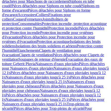
détachées pour Manchons de raccordement
Siphons en tube
coudé
Pièces détachées pour Siphons en tube coudé
Siphons en
forme d'escargot
Pièces détachées pour Siphons en forme
d'escargot
Accessoires
Colliers
Fixations pour
colliers
Coques
Fermetures
Joints
Boîtiers de
protection
Consommables
Protection incendie, protection acoustique
et protection contre l'humidité
Protection incendie
Pièces détachées
pour Protection incendie
Protection incendie pour systèmes
d'évacuation
Pièces détachées pour Protection incendie pour
systèmes d'évacuation
Protection acoustique
Isolations des bruits
solidiens
Isolations des bruits solidiens et aériens
Protection contre
l'humidité
Etanchements
Clapets de ventilation pour
évacuation
Clapets de ventilation
Pièces détachées pour Clapets de
ventilation
Soupapes de retenue d'énergie
Évacuation des eaux de
toiture Geberit Pluvia
Naissances d'eaux pluviales
Pièces détachées
pour Naissances d'eaux pluviales
Naissances d'eaux pluviales jusqu'à
12 l/s
Pièces détachées pour Naissances d'eaux pluviales jusqu'à 12
l/s
Naissances d'eaux pluviales jusqu'à 25 l/s
Pièces détachées pour
Naissances d'eaux pluviales jusqu'à 25 l/s
Naissances d'eaux
pluviales pour chéneaux
Pièces détachées pour Naissances d'eaux
pluviales pour chéneaux
Naissances d'eaux pluviales jusqu'à 12
l/s
Pièces détachées pour Naissances d'eaux pluviales jusqu'à 12
l/s
Naissances d'eaux pluviales jusqu'à 25 l/s
Pièces détachées pour
Naissances d'eaux pluviales jusqu'à 25 l/s
Trop-pleins de
sécurité
Pièces détachées pour Trop-pleins de sécurité
Pour