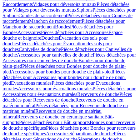
Raccordements
Vidages pour déversoirs muraux
Pièces détachées
pour Vidages pour déversoirs muraux
Siphons
Pièces détachées pour
Siphons
Coudes de raccordement
Pièces détachées pour Coudes de
raccordement
Manchon de raccordement
Pièces détachées pour
Manchon de raccordement
Bondes
Pièces détachées pour
Bondes
Accessoires
Pièces détachées pour Accessoires
Espace
douche et baignoire
Douches
Évacuation des sols pour
douches
Pièces détachées pour Évacuation des sols pour
douches
Canivelles de douche
Pièces détachées pour Canivelles de
douche
Accessoires pour canivelles de douche
Pièces détachées pour
Accessoires pour canivelles de douche
Bondes pour douche de
plain-pied
Pièces détachées pour Bondes pour douche de plain-
pied
Accessoires pour bondes pour douche de plain-pied
Pièces
détachées pour Accessoires pour bondes pour douche de plain-
pied
Evacuations murales
Pièces détachées pour Evacuations
murales
Accessoires pour évacuations murales
Pièces détachées pour
Accessoires pour évacuations murales
Receveurs de douche
Pièces
détachées pour Receveurs de douche
Receveurs de douche en
matériau minéral
Pièces détachées pour Receveurs de douche en
matériau minéral
Receveurs de douche en matériau
minéral
Receveurs de douche en céramique sanitaire
Bâti-
supports
Pièces détachées pour Bâti-supports
Bondes pour receveurs
de douche spécifiques
Pièces détachées pour Bondes pour receveurs
de douche spécifiques
Accessoires
Séparations de douche
Pièces
détachées pour Séparations de douche
Séparations de douche