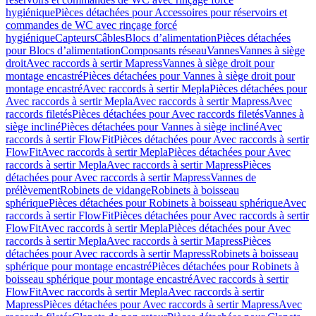
hygiénique
Pièces détachées pour Accessoires pour réservoirs et
commandes de WC avec rinçage forcé
hygiénique
Capteurs
Câbles
Blocs d’alimentation
Pièces détachées
pour Blocs d’alimentation
Composants réseau
Vannes
Vannes à siège
droit
Avec raccords à sertir Mapress
Vannes à siège droit pour
montage encastré
Pièces détachées pour Vannes à siège droit pour
montage encastré
Avec raccords à sertir Mepla
Pièces détachées pour
Avec raccords à sertir Mepla
Avec raccords à sertir Mapress
Avec
raccords filetés
Pièces détachées pour Avec raccords filetés
Vannes à
siège incliné
Pièces détachées pour Vannes à siège incliné
Avec
raccords à sertir FlowFit
Pièces détachées pour Avec raccords à sertir
FlowFit
Avec raccords à sertir Mepla
Pièces détachées pour Avec
raccords à sertir Mepla
Avec raccords à sertir Mapress
Pièces
détachées pour Avec raccords à sertir Mapress
Vannes de
prélèvement
Robinets de vidange
Robinets à boisseau
sphérique
Pièces détachées pour Robinets à boisseau sphérique
Avec
raccords à sertir FlowFit
Pièces détachées pour Avec raccords à sertir
FlowFit
Avec raccords à sertir Mepla
Pièces détachées pour Avec
raccords à sertir Mepla
Avec raccords à sertir Mapress
Pièces
détachées pour Avec raccords à sertir Mapress
Robinets à boisseau
sphérique pour montage encastré
Pièces détachées pour Robinets à
boisseau sphérique pour montage encastré
Avec raccords à sertir
FlowFit
Avec raccords à sertir Mepla
Avec raccords à sertir
Mapress
Pièces détachées pour Avec raccords à sertir Mapress
Avec