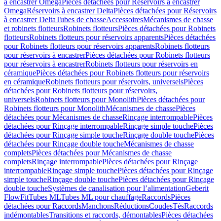
à encastrer Omega
Pièces détachées pour Réservoirs à encastrer
Omega
Réservoirs à encastrer Delta
Pièces détachées pour Réservoirs
à encastrer Delta
Tubes de chasse
Accessoires
Mécanismes de chasse
et robinets flotteurs
Robinets flotteurs
Pièces détachées pour Robinets
flotteurs
Robinets flotteurs pour réservoirs apparents
Pièces détachées
pour Robinets flotteurs pour réservoirs apparents
Robinets flotteurs
pour réservoirs à encastrer
Pièces détachées pour Robinets flotteurs
pour réservoirs à encastrer
Robinets flotteurs pour réservoirs en
céramique
Pièces détachées pour Robinets flotteurs pour réservoirs
en céramique
Robinets flotteurs pour réservoirs, universels
Pièces
détachées pour Robinets flotteurs pour réservoirs,
universels
Robinets flotteurs pour Monolith
Pièces détachées pour
Robinets flotteurs pour Monolith
Mécanismes de chasse
Pièces
détachées pour Mécanismes de chasse
Rinçage interrompable
Pièces
détachées pour Rinçage interrompable
Rinçage simple touche
Pièces
détachées pour Rinçage simple touche
Rinçage double touche
Pièces
détachées pour Rinçage double touche
Mécanismes de chasse
complets
Pièces détachées pour Mécanismes de chasse
complets
Rinçage interrompable
Pièces détachées pour Rinçage
interrompable
Rinçage simple touche
Pièces détachées pour Rinçage
simple touche
Rinçage double touche
Pièces détachées pour Rinçage
double touche
Systèmes de canalisation pour l’alimentation
Geberit
FlowFit
Tubes ML
Tubes ML pour chauffage
Raccords
Pièces
détachées pour Raccords
Manchons
Réductions
Coudes
Tés
Raccords
indémontables
Transitions et raccords, démontables
Pièces détachées