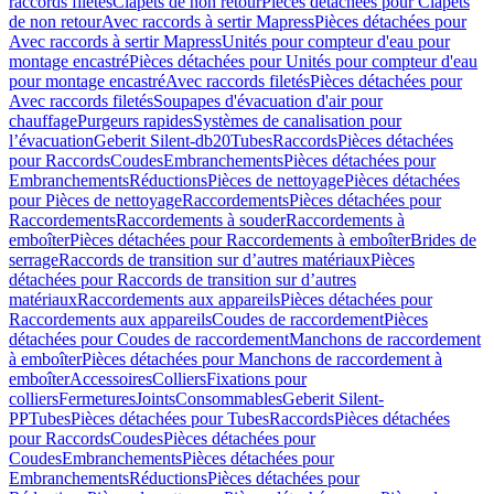
raccords filetés
Clapets de non retour
Pièces détachées pour Clapets
de non retour
Avec raccords à sertir Mapress
Pièces détachées pour
Avec raccords à sertir Mapress
Unités pour compteur d'eau pour
montage encastré
Pièces détachées pour Unités pour compteur d'eau
pour montage encastré
Avec raccords filetés
Pièces détachées pour
Avec raccords filetés
Soupapes d'évacuation d'air pour
chauffage
Purgeurs rapides
Systèmes de canalisation pour
l’évacuation
Geberit Silent-db20
Tubes
Raccords
Pièces détachées
pour Raccords
Coudes
Embranchements
Pièces détachées pour
Embranchements
Réductions
Pièces de nettoyage
Pièces détachées
pour Pièces de nettoyage
Raccordements
Pièces détachées pour
Raccordements
Raccordements à souder
Raccordements à
emboîter
Pièces détachées pour Raccordements à emboîter
Brides de
serrage
Raccords de transition sur d’autres matériaux
Pièces
détachées pour Raccords de transition sur d’autres
matériaux
Raccordements aux appareils
Pièces détachées pour
Raccordements aux appareils
Coudes de raccordement
Pièces
détachées pour Coudes de raccordement
Manchons de raccordement
à emboîter
Pièces détachées pour Manchons de raccordement à
emboîter
Accessoires
Colliers
Fixations pour
colliers
Fermetures
Joints
Consommables
Geberit Silent-
PP
Tubes
Pièces détachées pour Tubes
Raccords
Pièces détachées
pour Raccords
Coudes
Pièces détachées pour
Coudes
Embranchements
Pièces détachées pour
Embranchements
Réductions
Pièces détachées pour