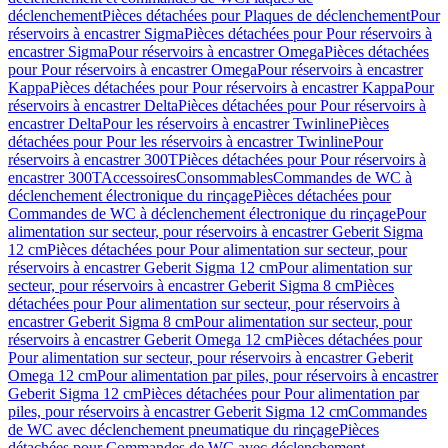
déclenchement
Pièces détachées pour Plaques de déclenchement
Pour
réservoirs à encastrer Sigma
Pièces détachées pour Pour réservoirs à
encastrer Sigma
Pour réservoirs à encastrer Omega
Pièces détachées
pour Pour réservoirs à encastrer Omega
Pour réservoirs à encastrer
Kappa
Pièces détachées pour Pour réservoirs à encastrer Kappa
Pour
réservoirs à encastrer Delta
Pièces détachées pour Pour réservoirs à
encastrer Delta
Pour les réservoirs à encastrer Twinline
Pièces
détachées pour Pour les réservoirs à encastrer Twinline
Pour
réservoirs à encastrer 300T
Pièces détachées pour Pour réservoirs à
encastrer 300T
Accessoires
Consommables
Commandes de WC à
déclenchement électronique du rinçage
Pièces détachées pour
Commandes de WC à déclenchement électronique du rinçage
Pour
alimentation sur secteur, pour réservoirs à encastrer Geberit Sigma
12 cm
Pièces détachées pour Pour alimentation sur secteur, pour
réservoirs à encastrer Geberit Sigma 12 cm
Pour alimentation sur
secteur, pour réservoirs à encastrer Geberit Sigma 8 cm
Pièces
détachées pour Pour alimentation sur secteur, pour réservoirs à
encastrer Geberit Sigma 8 cm
Pour alimentation sur secteur, pour
réservoirs à encastrer Geberit Omega 12 cm
Pièces détachées pour
Pour alimentation sur secteur, pour réservoirs à encastrer Geberit
Omega 12 cm
Pour alimentation par piles, pour réservoirs à encastrer
Geberit Sigma 12 cm
Pièces détachées pour Pour alimentation par
piles, pour réservoirs à encastrer Geberit Sigma 12 cm
Commandes
de WC avec déclenchement pneumatique du rinçage
Pièces
détachées pour Commandes de WC avec déclenchement