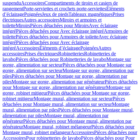
suspendu
Accessoires
Compartiments de tiroirs et casiers de
rangement
Porte-serviettes et crochets porte-serviettes
Éléments
d’éclairage
Poignées
Jeux de pieds
Tableaux magnétiques
Prises
électriques
Autres accessoires
Miroirs et armoires et
toilette
Miroirs
Pièces détachées pour Miroirs
Avec éclairage
intégré
Pièces détachées pour Avec éclairage intégré
Armoires de
toilette
Pièces détachées pour Armoires de toilette
Avec éclairage
intégré
Pièces détachées pour Avec éclairage
intégré
Accessoires
Éléments d’éclairage
Poignées
Autres
accessoires
Prises électriques
Robinetteries
Robinetteries de
lavabo
Pièces détachées pour Robinetteries de lavabo
Montage sur
gorge, alimentation sur secteur
Pièces détachées pour Montage sur
gorge, alimentation sur secteur
Montage sur gorge, alimentation par
piles
Pièces détachées pour Montage sur gorge, alimentation par
piles
Montage sur gorge, alimentation par générateur
Pièces détachées
pour Montage sur gorge, alimentation par générateur
Montage sur
gorge, robinet mitigeur
Pièces détachées pour Montage sur gorge,
robinet mitigeur
Montage mural, alimentation sur secteur
Pièces
détachées pour Montage mural, alimentation sur secteur
Montage
mural, alimentation par piles
Pièces détachées pour Montage mural,
alimentation par piles
Montage mural, alimentation par
générateur
Pièces détachées pour Montage mural, alimentation par
générateur
Montage mural, robinet mélangeur
Pièces détachées pour
Montage mural, robinet mélangeur
Accessoires
Pièces détachées pour
Accessoires
Pour robinetteries de lavabo
Pièces détachées pour Pour