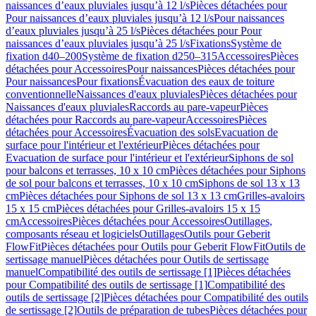
naissances d’eaux pluviales jusqu’à 12 l/s
Pièces détachées pour
Pour naissances d’eaux pluviales jusqu’à 12 l/s
Pour naissances
d’eaux pluviales jusqu’à 25 l/s
Pièces détachées pour Pour
naissances d’eaux pluviales jusqu’à 25 l/s
Fixations
Système de
fixation d40–200
Système de fixation d250–315
Accessoires
Pièces
détachées pour Accessoires
Pour naissances
Pièces détachées pour
Pour naissances
Pour fixations
Évacuation des eaux de toiture
conventionnelle
Naissances d'eaux pluviales
Pièces détachées pour
Naissances d'eaux pluviales
Raccords au pare-vapeur
Pièces
détachées pour Raccords au pare-vapeur
Accessoires
Pièces
détachées pour Accessoires
Évacuation des sols
Evacuation de
surface pour l'intérieur et l'extérieur
Pièces détachées pour
Evacuation de surface pour l'intérieur et l'extérieur
Siphons de sol
pour balcons et terrasses, 10 x 10 cm
Pièces détachées pour Siphons
de sol pour balcons et terrasses, 10 x 10 cm
Siphons de sol 13 x 13
cm
Pièces détachées pour Siphons de sol 13 x 13 cm
Grilles-avaloirs
15 x 15 cm
Pièces détachées pour Grilles-avaloirs 15 x 15
cm
Accessoires
Pièces détachées pour Accessoires
Outillages,
composants réseau et logiciels
Outillages
Outils pour Geberit
FlowFit
Pièces détachées pour Outils pour Geberit FlowFit
Outils de
sertissage manuel
Pièces détachées pour Outils de sertissage
manuel
Compatibilité des outils de sertissage [1]
Pièces détachées
pour Compatibilité des outils de sertissage [1]
Compatibilité des
outils de sertissage [2]
Pièces détachées pour Compatibilité des outils
de sertissage [2]
Outils de préparation de tubes
Pièces détachées pour