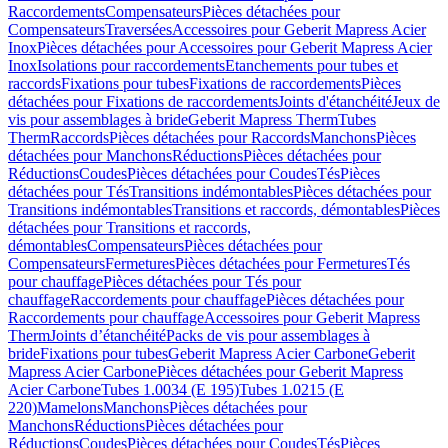
Raccordements
Compensateurs
Pièces détachées pour
Compensateurs
Traversées
Accessoires pour Geberit Mapress Acier
Inox
Pièces détachées pour Accessoires pour Geberit Mapress Acier
Inox
Isolations pour raccordements
Etanchements pour tubes et
raccords
Fixations pour tubes
Fixations de raccordements
Pièces
détachées pour Fixations de raccordements
Joints d'étanchéité
Jeux de
vis pour assemblages à bride
Geberit Mapress Therm
Tubes
Therm
Raccords
Pièces détachées pour Raccords
Manchons
Pièces
détachées pour Manchons
Réductions
Pièces détachées pour
Réductions
Coudes
Pièces détachées pour Coudes
Tés
Pièces
détachées pour Tés
Transitions indémontables
Pièces détachées pour
Transitions indémontables
Transitions et raccords, démontables
Pièces
détachées pour Transitions et raccords,
démontables
Compensateurs
Pièces détachées pour
Compensateurs
Fermetures
Pièces détachées pour Fermetures
Tés
pour chauffage
Pièces détachées pour Tés pour
chauffage
Raccordements pour chauffage
Pièces détachées pour
Raccordements pour chauffage
Accessoires pour Geberit Mapress
Therm
Joints d’étanchéité
Packs de vis pour assemblages à
bride
Fixations pour tubes
Geberit Mapress Acier Carbone
Geberit
Mapress Acier Carbone
Pièces détachées pour Geberit Mapress
Acier Carbone
Tubes 1.0034 (E 195)
Tubes 1.0215 (E
220)
Mamelons
Manchons
Pièces détachées pour
Manchons
Réductions
Pièces détachées pour
Réductions
Coudes
Pièces détachées pour Coudes
Tés
Pièces