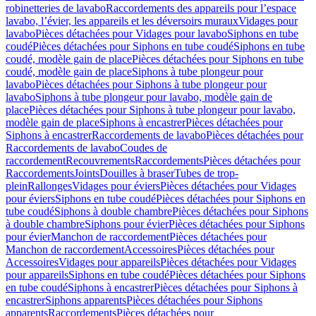
robinetteries de lavabo
Raccordements des appareils pour l’espace
lavabo, l’évier, les appareils et les déversoirs muraux
Vidages pour
lavabo
Pièces détachées pour Vidages pour lavabo
Siphons en tube
coudé
Pièces détachées pour Siphons en tube coudé
Siphons en tube
coudé, modèle gain de place
Pièces détachées pour Siphons en tube
coudé, modèle gain de place
Siphons à tube plongeur pour
lavabo
Pièces détachées pour Siphons à tube plongeur pour
lavabo
Siphons à tube plongeur pour lavabo, modèle gain de
place
Pièces détachées pour Siphons à tube plongeur pour lavabo,
modèle gain de place
Siphons à encastrer
Pièces détachées pour
Siphons à encastrer
Raccordements de lavabo
Pièces détachées pour
Raccordements de lavabo
Coudes de
raccordement
Recouvrements
Raccordements
Pièces détachées pour
Raccordements
Joints
Douilles à braser
Tubes de trop-
plein
Rallonges
Vidages pour éviers
Pièces détachées pour Vidages
pour éviers
Siphons en tube coudé
Pièces détachées pour Siphons en
tube coudé
Siphons à double chambre
Pièces détachées pour Siphons
à double chambre
Siphons pour évier
Pièces détachées pour Siphons
pour évier
Manchon de raccordement
Pièces détachées pour
Manchon de raccordement
Accessoires
Pièces détachées pour
Accessoires
Vidages pour appareils
Pièces détachées pour Vidages
pour appareils
Siphons en tube coudé
Pièces détachées pour Siphons
en tube coudé
Siphons à encastrer
Pièces détachées pour Siphons à
encastrer
Siphons apparents
Pièces détachées pour Siphons
apparents
Raccordements
Pièces détachées pour