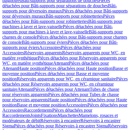
baignoires
Bâti-supports pour séparations de douches
Pièces
détachées pour Bâti-supports pour séparations de douches
Bâti-
supports pour déversoirs muraux
Pièces détachées pour Bâti-supports
pour déversoirs muraux
Bâti-supports pour robinetteries
Pièces
détachées pour Bâti-supports pour robinetteries
Bâti-supports pour
machines à laver et lave-vaisselle
Pièces détachées pour Bâti-
supports pour machines à laver et lave-vaisselle
Bâti-supports pour
charges de console
Pièces détachées pour Bâti-supports pour charges
de console
Bâti-supports pour éviers
Pièces détachées pour Bâti-
supports pour éviers
Accessoires
Pièces détachées pour
Accessoires
Réservoirs apparents
Réservoirs apparents pour WC, en
matière synthétique
Pièces détachées pour Réservoirs apparents pour
WC, en matière synthétique
Attenant
Pièces détachées pour
Attenant
Haute position
Pièces détachées pour Haute position
Basse et
moyenne position
Pièces détachées pour Basse et moyenne
position
Réservoirs apparents pour WC, en céramique sanitaire
Pièces
détachées pour Réservoirs apparents pour WC, en céramique
sanitaire
Attenant
Pièces détachées pour Attenant
Tubes de chasse
pour réservoirs apparents
Pièces détachées pour Tubes de chasse
pour réservoirs apparents
Haute position
Pièces détachées pour Haute
position
Basse et moyenne position
Accessoires
Pièces détachées pour
Accessoires
Raccordements
Pièces détachées pour
Raccordements
Joints
Fixations
Manchettes
Mamelons, rosaces et
modérateurs de débit
Réservoirs à encastrer
Réservoirs à encastrer
Sigma
Pièces détachées pour Réservoirs à encastrer Sigma
Réservoirs