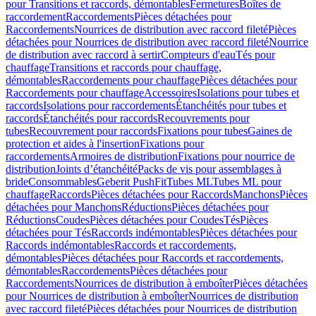
pour Transitions et raccords, démontables
Fermetures
Boîtes de
raccordement
Raccordements
Pièces détachées pour
Raccordements
Nourrices de distribution avec raccord fileté
Pièces
détachées pour Nourrices de distribution avec raccord fileté
Nourrice
de distribution avec raccord à sertir
Compteurs d'eau
Tés pour
chauffage
Transitions et raccords pour chauffage,
démontables
Raccordements pour chauffage
Pièces détachées pour
Raccordements pour chauffage
Accessoires
Isolations pour tubes et
raccords
Isolations pour raccordements
Étanchéités pour tubes et
raccords
Étanchéités pour raccords
Recouvrements pour
tubes
Recouvrement pour raccords
Fixations pour tubes
Gaines de
protection et aides à l'insertion
Fixations pour
raccordements
Armoires de distribution
Fixations pour nourrice de
distribution
Joints d’étanchéité
Packs de vis pour assemblages à
bride
Consommables
Geberit PushFit
Tubes ML
Tubes ML pour
chauffage
Raccords
Pièces détachées pour Raccords
Manchons
Pièces
détachées pour Manchons
Réductions
Pièces détachées pour
Réductions
Coudes
Pièces détachées pour Coudes
Tés
Pièces
détachées pour Tés
Raccords indémontables
Pièces détachées pour
Raccords indémontables
Raccords et raccordements,
démontables
Pièces détachées pour Raccords et raccordements,
démontables
Raccordements
Pièces détachées pour
Raccordements
Nourrices de distribution à emboîter
Pièces détachées
pour Nourrices de distribution à emboîter
Nourrices de distribution
avec raccord fileté
Pièces détachées pour Nourrices de distribution