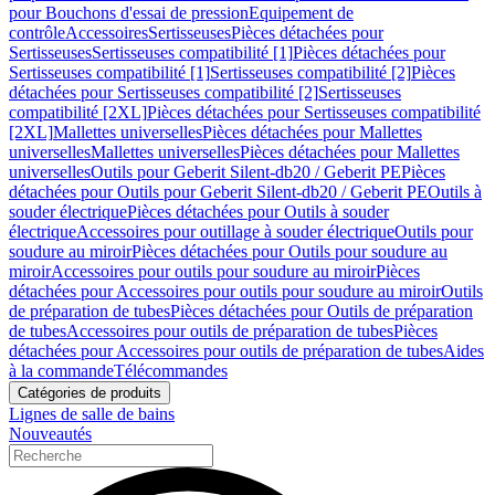
pour Bouchons d'essai de pression
Equipement de
contrôle
Accessoires
Sertisseuses
Pièces détachées pour
Sertisseuses
Sertisseuses compatibilité [1]
Pièces détachées pour
Sertisseuses compatibilité [1]
Sertisseuses compatibilité [2]
Pièces
détachées pour Sertisseuses compatibilité [2]
Sertisseuses
compatibilité [2XL]
Pièces détachées pour Sertisseuses compatibilité
[2XL]
Mallettes universelles
Pièces détachées pour Mallettes
universelles
Mallettes universelles
Pièces détachées pour Mallettes
universelles
Outils pour Geberit Silent-db20 / Geberit PE
Pièces
détachées pour Outils pour Geberit Silent-db20 / Geberit PE
Outils à
souder électrique
Pièces détachées pour Outils à souder
électrique
Accessoires pour outillage à souder électrique
Outils pour
soudure au miroir
Pièces détachées pour Outils pour soudure au
miroir
Accessoires pour outils pour soudure au miroir
Pièces
détachées pour Accessoires pour outils pour soudure au miroir
Outils
de préparation de tubes
Pièces détachées pour Outils de préparation
de tubes
Accessoires pour outils de préparation de tubes
Pièces
détachées pour Accessoires pour outils de préparation de tubes
Aides
à la commande
Télécommandes
Catégories de produits
Lignes de salle de bains
Nouveautés