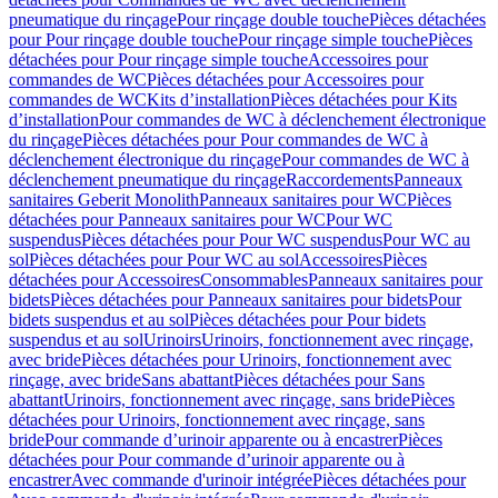
pneumatique du rinçage
Pour rinçage double touche
Pièces détachées
pour Pour rinçage double touche
Pour rinçage simple touche
Pièces
détachées pour Pour rinçage simple touche
Accessoires pour
commandes de WC
Pièces détachées pour Accessoires pour
commandes de WC
Kits d’installation
Pièces détachées pour Kits
d’installation
Pour commandes de WC à déclenchement électronique
du rinçage
Pièces détachées pour Pour commandes de WC à
déclenchement électronique du rinçage
Pour commandes de WC à
déclenchement pneumatique du rinçage
Raccordements
Panneaux
sanitaires Geberit Monolith
Panneaux sanitaires pour WC
Pièces
détachées pour Panneaux sanitaires pour WC
Pour WC
suspendus
Pièces détachées pour Pour WC suspendus
Pour WC au
sol
Pièces détachées pour Pour WC au sol
Accessoires
Pièces
détachées pour Accessoires
Consommables
Panneaux sanitaires pour
bidets
Pièces détachées pour Panneaux sanitaires pour bidets
Pour
bidets suspendus et au sol
Pièces détachées pour Pour bidets
suspendus et au sol
Urinoirs
Urinoirs, fonctionnement avec rinçage,
avec bride
Pièces détachées pour Urinoirs, fonctionnement avec
rinçage, avec bride
Sans abattant
Pièces détachées pour Sans
abattant
Urinoirs, fonctionnement avec rinçage, sans bride
Pièces
détachées pour Urinoirs, fonctionnement avec rinçage, sans
bride
Pour commande d’urinoir apparente ou à encastrer
Pièces
détachées pour Pour commande d’urinoir apparente ou à
encastrer
Avec commande d'urinoir intégrée
Pièces détachées pour