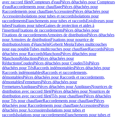
avec raccord fileté
Compteurs d'eau
Pièces détachées pour Compteurs
d'eau
Raccordements pour chauffage
Pièces détachées pour
Raccordements pour chauffage
Accessoires
Pièces détachées pour
Accessoires
Isolations pour tubes et raccords
Isolations pour
raccordements
Etanchements pour tubes et raccords
Enjoliveurs pour
tubes
Fixations pour tubes
Gaines de protection et aides à
l'insertion
Fixations de raccordements
Pièces détachées pour
Fixations de raccordements
Armoires de distribution
Pièces détachées
pour Armoires de distribution
Fixations pour nourrice de
distribution
Joints d'étanchéité
Geberit Mepla
Tubes multicouches
pour eau potable
Tubes multicouches pour chauffage
Raccords
Pièces
détachées pour Raccords
Manchons
Pièces détachées pour
Manchons
Réductions
Pièces détachées pour
Réductions
Coudes
Pièces détachées pour Coudes
Tés
Pièces
détachées pour Tés
Raccords indémontables
Pièces détachées pour
Raccords indémontables
Raccords et raccordements,
démontables
Pièces détachées pour Raccords et raccordements,
démontables
Fermetures
Pièces détachées pour
Fermetures
Appliques
Pièces détachées pour Appliques
Nourrices de
distribution avec raccord fileté
Pièces détachées pour Nourrices de
distribution avec raccord fileté
Tés pour chauffage
Pièces détachées
pour Tés pour chauffage
Raccordements pour chauffage
Pièces
détachées pour Raccordements pour chauffage
Accessoires
Pièces
détachées pour Accessoires
Isolations pour tubes et
raccords
Isolations pour raccordements
Etanchements pour tubes et