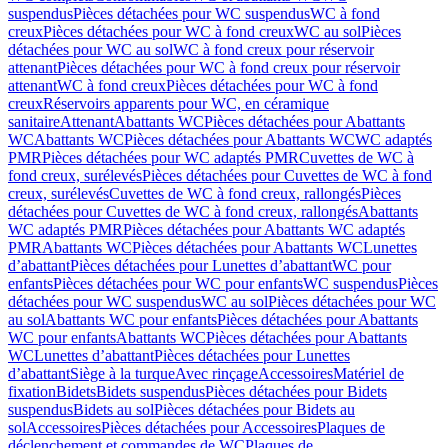
suspendus
Pièces détachées pour WC suspendus
WC à fond
creux
Pièces détachées pour WC à fond creux
WC au sol
Pièces
détachées pour WC au sol
WC à fond creux pour réservoir
attenant
Pièces détachées pour WC à fond creux pour réservoir
attenant
WC à fond creux
Pièces détachées pour WC à fond
creux
Réservoirs apparents pour WC, en céramique
sanitaire
Attenant
Abattants WC
Pièces détachées pour Abattants
WC
Abattants WC
Pièces détachées pour Abattants WC
WC adaptés
PMR
Pièces détachées pour WC adaptés PMR
Cuvettes de WC à
fond creux, surélevés
Pièces détachées pour Cuvettes de WC à fond
creux, surélevés
Cuvettes de WC à fond creux, rallongés
Pièces
détachées pour Cuvettes de WC à fond creux, rallongés
Abattants
WC adaptés PMR
Pièces détachées pour Abattants WC adaptés
PMR
Abattants WC
Pièces détachées pour Abattants WC
Lunettes
d’abattant
Pièces détachées pour Lunettes d’abattant
WC pour
enfants
Pièces détachées pour WC pour enfants
WC suspendus
Pièces
détachées pour WC suspendus
WC au sol
Pièces détachées pour WC
au sol
Abattants WC pour enfants
Pièces détachées pour Abattants
WC pour enfants
Abattants WC
Pièces détachées pour Abattants
WC
Lunettes d’abattant
Pièces détachées pour Lunettes
d’abattant
Siège à la turque
Avec rinçage
Accessoires
Matériel de
fixation
Bidets
Bidets suspendus
Pièces détachées pour Bidets
suspendus
Bidets au sol
Pièces détachées pour Bidets au
sol
Accessoires
Pièces détachées pour Accessoires
Plaques de
déclenchement et commandes de WC
Plaques de