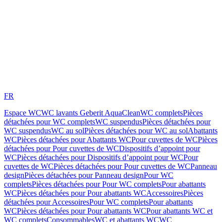
FR
Espace WC
WC lavants Geberit AquaClean
WC complets
Pièces
détachées pour WC complets
WC suspendus
Pièces détachées pour
WC suspendus
WC au sol
Pièces détachées pour WC au sol
Abattants
WC
Pièces détachées pour Abattants WC
Pour cuvettes de WC
Pièces
détachées pour Pour cuvettes de WC
Dispositifs d’appoint pour
WC
Pièces détachées pour Dispositifs d’appoint pour WC
Pour
cuvettes de WC
Pièces détachées pour Pour cuvettes de WC
Panneau
design
Pièces détachées pour Panneau design
Pour WC
complets
Pièces détachées pour Pour WC complets
Pour abattants
WC
Pièces détachées pour Pour abattants WC
Accessoires
Pièces
détachées pour Accessoires
Pour WC complets
Pour abattants
WC
Pièces détachées pour Pour abattants WC
Pour abattants WC et
WC complets
Consommables
WC et abattants WC
WC