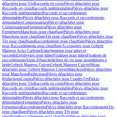
détachées pour Tés
Raccords en croix
Pièces détachées pour
Raccords en croix
Raccords indémontables
Pièces détachées pour
Raccords indémontables
Raccords et raccordements,
démontables
Pièces détachées pour Raccords et raccordements,
démontables
Compensateurs
Pièces détachées pour
Compensateurs
Fermetures
Pièces détachées pour
Fermetures
Manchons pour chauffage
Pièces détachées pour
Manchons pour chauffage
Tés pour chauffage
Pièces détachées pour
Tés pour chauffage
Raccordements pour chauffage
Pièces détachées
pour Raccordements pour chauffage
Accessoires pour Geberit
Mapress Acier Carbone
Etanchements pour tubes et
raccords
Enjoliveurs pour tubes
Fixations pour tubes
Fixations de
raccordements
Joints d'étanchéité
Jeux de vis pour assemblages à
bride
Geberit Mapress Cuivre
Geberit Mapress Cuivre
Pièces
détachées pour Geberit Mapress Cuivre
Manchons
Pièces détachées
pour Manchons
Réductions
Pièces détachées pour
Réductions
Coudes
Pièces détachées pour Coudes
Tés
Pièces
détachées pour Tés
Raccords en croix
Pièces détachées pour
Raccords en croix
Raccords indémontables
Pièces détachées pour
Raccords indémontables
Raccords et raccordements,
démontables
Pièces détachées pour Raccords et raccordements,
démontables
Fermetures
Pièces détachées pour
Fermetures
Raccordements
Pièces détachées pour Raccordements
Tés
pour chauffage
Pièces détachées pour Tés pour
chauffage
Raccordements pour chauffage
Pièces détachées pour