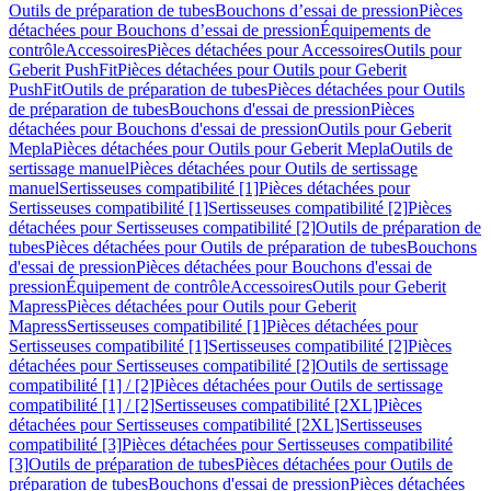
Outils de préparation de tubes
Bouchons d’essai de pression
Pièces
détachées pour Bouchons d’essai de pression
Équipements de
contrôle
Accessoires
Pièces détachées pour Accessoires
Outils pour
Geberit PushFit
Pièces détachées pour Outils pour Geberit
PushFit
Outils de préparation de tubes
Pièces détachées pour Outils
de préparation de tubes
Bouchons d'essai de pression
Pièces
détachées pour Bouchons d'essai de pression
Outils pour Geberit
Mepla
Pièces détachées pour Outils pour Geberit Mepla
Outils de
sertissage manuel
Pièces détachées pour Outils de sertissage
manuel
Sertisseuses compatibilité [1]
Pièces détachées pour
Sertisseuses compatibilité [1]
Sertisseuses compatibilité [2]
Pièces
détachées pour Sertisseuses compatibilité [2]
Outils de préparation de
tubes
Pièces détachées pour Outils de préparation de tubes
Bouchons
d'essai de pression
Pièces détachées pour Bouchons d'essai de
pression
Équipement de contrôle
Accessoires
Outils pour Geberit
Mapress
Pièces détachées pour Outils pour Geberit
Mapress
Sertisseuses compatibilité [1]
Pièces détachées pour
Sertisseuses compatibilité [1]
Sertisseuses compatibilité [2]
Pièces
détachées pour Sertisseuses compatibilité [2]
Outils de sertissage
compatibilité [1] / [2]
Pièces détachées pour Outils de sertissage
compatibilité [1] / [2]
Sertisseuses compatibilité [2XL]
Pièces
détachées pour Sertisseuses compatibilité [2XL]
Sertisseuses
compatibilité [3]
Pièces détachées pour Sertisseuses compatibilité
[3]
Outils de préparation de tubes
Pièces détachées pour Outils de
préparation de tubes
Bouchons d'essai de pression
Pièces détachées