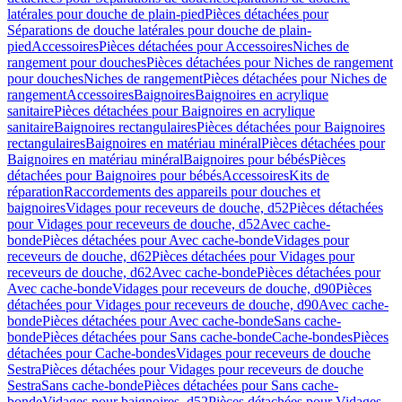
latérales pour douche de plain-pied
Pièces détachées pour
Séparations de douche latérales pour douche de plain-
pied
Accessoires
Pièces détachées pour Accessoires
Niches de
rangement pour douches
Pièces détachées pour Niches de rangement
pour douches
Niches de rangement
Pièces détachées pour Niches de
rangement
Accessoires
Baignoires
Baignoires en acrylique
sanitaire
Pièces détachées pour Baignoires en acrylique
sanitaire
Baignoires rectangulaires
Pièces détachées pour Baignoires
rectangulaires
Baignoires en matériau minéral
Pièces détachées pour
Baignoires en matériau minéral
Baignoires pour bébés
Pièces
détachées pour Baignoires pour bébés
Accessoires
Kits de
réparation
Raccordements des appareils pour douches et
baignoires
Vidages pour receveurs de douche, d52
Pièces détachées
pour Vidages pour receveurs de douche, d52
Avec cache-
bonde
Pièces détachées pour Avec cache-bonde
Vidages pour
receveurs de douche, d62
Pièces détachées pour Vidages pour
receveurs de douche, d62
Avec cache-bonde
Pièces détachées pour
Avec cache-bonde
Vidages pour receveurs de douche, d90
Pièces
détachées pour Vidages pour receveurs de douche, d90
Avec cache-
bonde
Pièces détachées pour Avec cache-bonde
Sans cache-
bonde
Pièces détachées pour Sans cache-bonde
Cache-bondes
Pièces
détachées pour Cache-bondes
Vidages pour receveurs de douche
Sestra
Pièces détachées pour Vidages pour receveurs de douche
Sestra
Sans cache-bonde
Pièces détachées pour Sans cache-
bonde
Vidages pour baignoires, d52
Pièces détachées pour Vidages