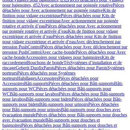
pour baignoires, d52
Avec actionnement par poignée rotative
Pièces
détachées pour Avec actionnement par poignée rotative
Kits de
finition pour vidage excentrique
Pièces détachées pour Kits de
finition pour vidage excentrique
Avec actionnement par poignée
rotative et arrivée d’eau
Pièces détachées pour Avec actionnement
par poignée rotative et arrivée d’eau
Kits de finition pour vidage
excentrique et arrivée d’eau
Pièces détachées pour Kits de finition
pour vidage excentrique et arrivée d’eau
Avec déclenchement par
pression PushControl
Pièces détachées pour Avec déclenchement par
pression PushControl
Avec cache-bonde
Pièces détachées pour Avec
cache-bonde
Accessoires pour vidages pour baignoires
Kits de
raccordement
Bouchons de bonde
Tés
Systèmes d’installation et de
rinçage
Geberit Duofix
Parois
Pièces détachées pour Parois
Systèmes
porteurs
Pièces détachées pour Systèmes
porteurs
Habillages
Accessoires
Pièces détachées pour
Accessoires
Bâti-supports
Pièces détachées pour Bâti-supports
Bâti-
supports pour WC
Pièces détachées pour Bâti-supports pour
WC
Bâti-supports pour lavabos
Pièces détachées pour Bâti-supports
pour lavabos
Bâti-supports pour bidets
Pièces détachées pour Bâti-
supports pour bidets
Bâti-supports pour urinoirs
Pièces détachées
pour Bâti-supports pour urinoirs
Bâti-supports pour douches avec
évacuation murale
Pièces détachées pour Bâti-supports pour douches
avec évacuation murale
Bâti-supports pour douches et
baignoires
Pièces détachées pour Bâti-supports pour douches et