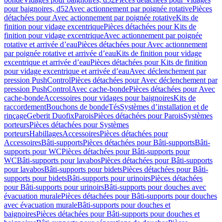
pour baignoires, d52
Avec actionnement par poignée rotative
Pièces
détachées pour Avec actionnement par poignée rotative
Kits de
finition pour vidage excentrique
Pièces détachées pour Kits de
finition pour vidage excentrique
Avec actionnement par poignée
rotative et arrivée d’eau
Pièces détachées pour Avec actionnement
par poignée rotative et arrivée d’eau
Kits de finition pour vidage
excentrique et arrivée d’eau
Pièces détachées pour Kits de finition
pour vidage excentrique et arrivée d’eau
Avec déclenchement par
pression PushControl
Pièces détachées pour Avec déclenchement par
pression PushControl
Avec cache-bonde
Pièces détachées pour Avec
cache-bonde
Accessoires pour vidages pour baignoires
Kits de
raccordement
Bouchons de bonde
Tés
Systèmes d’installation et de
rinçage
Geberit Duofix
Parois
Pièces détachées pour Parois
Systèmes
porteurs
Pièces détachées pour Systèmes
porteurs
Habillages
Accessoires
Pièces détachées pour
Accessoires
Bâti-supports
Pièces détachées pour Bâti-supports
Bâti-
supports pour WC
Pièces détachées pour Bâti-supports pour
WC
Bâti-supports pour lavabos
Pièces détachées pour Bâti-supports
pour lavabos
Bâti-supports pour bidets
Pièces détachées pour Bâti-
supports pour bidets
Bâti-supports pour urinoirs
Pièces détachées
pour Bâti-supports pour urinoirs
Bâti-supports pour douches avec
évacuation murale
Pièces détachées pour Bâti-supports pour douches
avec évacuation murale
Bâti-supports pour douches et
baignoires
Pièces détachées pour Bâti-supports pour douches et