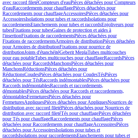
avec raccord fileté
Compteurs d'eau
Pièces détachées pour Compteurs
d'eau
Raccordements pour chauffage
Pièces détachées pour
Raccordements pour chauffage
Accessoires
Pièces détachées pour
Accessoires
Isolations pour tubes et raccords
Isolations pour
raccordements
Etanchements pour tubes et raccords
Enjoliveurs pour
tubes
Fixations pour tubes
Gaines de protection et aides à
l'insertion
Fixations de raccordements
Pièces détachées pour
Fixations de raccordements
Armoires de distribution
Pièces détachées
pour Armoires de distribution
Fixations pour nourrice de
distribution
Joints d'étanchéité
Geberit Mepla
Tubes multicouches
pour eau potable
Tubes multicouches pour chauffage
Raccords
Pièces
détachées pour Raccords
Manchons
Pièces détachées pour
Manchons
Réductions
Pièces détachées pour
Réductions
Coudes
Pièces détachées pour Coudes
Tés
Pièces
détachées pour Tés
Raccords indémontables
Pièces détachées pour
Raccords indémontables
Raccords et raccordements,
démontables
Pièces détachées pour Raccords et raccordements,
démontables
Fermetures
Pièces détachées pour
Fermetures
Appliques
Pièces détachées pour Appliques
Nourrices de
distribution avec raccord fileté
Pièces détachées pour Nourrices de
distribution avec raccord fileté
Tés pour chauffage
Pièces détachées
pour Tés pour chauffage
Raccordements pour chauffage
Pièces
détachées pour Raccordements pour chauffage
Accessoires
Pièces
détachées pour Accessoires
Isolations pour tubes et
raccords
Isolations pour raccordements
Etanchements pour tubes et