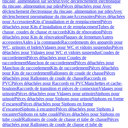
rinçage, alimentation sur secteur
Avec déclenchement électronique
du rinçage, alimentation par piles
Pièces détachées pour Avec
déclenchement électronique du rinçage, alimentation par piles
Avec
déclenchement pneumatique du rinçage
Accessoires
Pièces détachées
pour Accessoires
Kits d’installation et de remplacement
Pièces
détachées pour Kits d’installation et de remplacement
Tubes de
chasse, coudes de chasse et raccords
Kits de rénovation
Pièces
détachées pour Kits de rénovation
Plaques de fermeture
Autres
accessoires
Aides à la commande
Raccordements des appareils pour
WC, urinoirs et bidets
Vidages pour WC et vidoirs suspendus
Pièces
détachées pour Vidages pour WC et vidoirs suspendus
Coudes de
raccordement
Pièces détachées pour Coudes de
raccordement
Manchon de raccordement
Pièces détachées pour
Manchon de raccordement
Kits de raccordement
Pièces détachées
pour Kits de raccordement
Rallonges de coude de chasse
Pièces
détachées pour Rallonges de coude de chasse
Raccords en
PVC
Pièces détachées pour Raccords en PVC
Manchettes et cache-
boulons
Raccords de transition et pièces de connexion
Vidages pour
urinoirs
Pièces détachées pour Vidages pour urinoirs
Siphons pour
urinoir
Pièces détachées pour Siphons pour urinoir
Siphons en forme
d’escargot
Pièces détachées pour Siphons en forme
d’escargot
Siphons à encastrer
Pièces détachées pour Siphons à
encastrer
Siphons en tube coudé
Pièces détachées pour Siphons en
tube coudé
Rallonges de coude de chasse et tube de chasse
Pièces
détachées pour Rallonges de coude de chasse et tube de