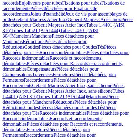
raccords
Enjoliveurs pour tubes
Fixations pour tubes
Fixations de
raccordements
Pièces détachées pour Fixations de
raccordements
Joints d'étanchéité
Jeux de vis pour assemblages de
brides
Geberit Mapress Acier Inox
Geberit Mapress Acier Inox
Pièces
détachées pour Geberit Mapress Acier Inox
Tubes 1.4401 (AISI
316)
Tubes 1.4521 (AISI 444)
Tubes 1.4301 (AISI
304)
Mamelons
Manchons
Pièces détachées pour
Manchons
Réductions
Pièces détachées pour
Réductions
Coudes
Pièces détachées pour Coudes
Tés
Pièces
détachées pour Tés
Raccords indémontables
Pièces détachées pour
Raccords indémontables
Raccords et raccordements,
démontables
Pièces détachées pour Raccords et raccordements,
démontables
Compensateurs
Pièces détachées pour
Compensateurs
Traversées
Fermetures
Pièces détachées pour
Fermetures
Raccordements
Pièces détachées pour
Raccordements
Geberit Mapress Acier Inox, sans silicone
Pièces
détachées pour Geberit Mapress Acier Inox, sans silicone
Tubes
1.4401 (AISI 316)
Tubes 1.4521 (AISI 444)
Manchons
Pièces
détachées pour Manchons
Réductions
Pièces détachées pour
Réductions
Coudes
Pièces détachées pour Coudes
Tés
Pièces
détachées pour Tés
Raccords indémontables
Pièces détachées pour
Raccords indémontables
Raccords et raccordements,
démontables
Pièces détachées pour Raccords et raccordements,
démontables
Fermetures
Pièces détachées pour
Fermetures
Raccordements
Pièces détachées pour