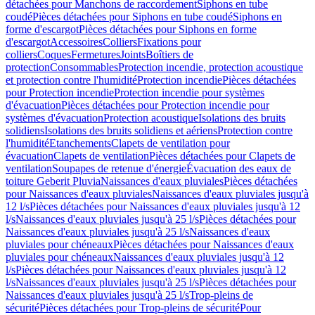
détachées pour Manchons de raccordement
Siphons en tube
coudé
Pièces détachées pour Siphons en tube coudé
Siphons en
forme d'escargot
Pièces détachées pour Siphons en forme
d'escargot
Accessoires
Colliers
Fixations pour
colliers
Coques
Fermetures
Joints
Boîtiers de
protection
Consommables
Protection incendie, protection acoustique
et protection contre l'humidité
Protection incendie
Pièces détachées
pour Protection incendie
Protection incendie pour systèmes
d'évacuation
Pièces détachées pour Protection incendie pour
systèmes d'évacuation
Protection acoustique
Isolations des bruits
solidiens
Isolations des bruits solidiens et aériens
Protection contre
l'humidité
Etanchements
Clapets de ventilation pour
évacuation
Clapets de ventilation
Pièces détachées pour Clapets de
ventilation
Soupapes de retenue d'énergie
Évacuation des eaux de
toiture Geberit Pluvia
Naissances d'eaux pluviales
Pièces détachées
pour Naissances d'eaux pluviales
Naissances d'eaux pluviales jusqu'à
12 l/s
Pièces détachées pour Naissances d'eaux pluviales jusqu'à 12
l/s
Naissances d'eaux pluviales jusqu'à 25 l/s
Pièces détachées pour
Naissances d'eaux pluviales jusqu'à 25 l/s
Naissances d'eaux
pluviales pour chéneaux
Pièces détachées pour Naissances d'eaux
pluviales pour chéneaux
Naissances d'eaux pluviales jusqu'à 12
l/s
Pièces détachées pour Naissances d'eaux pluviales jusqu'à 12
l/s
Naissances d'eaux pluviales jusqu'à 25 l/s
Pièces détachées pour
Naissances d'eaux pluviales jusqu'à 25 l/s
Trop-pleins de
sécurité
Pièces détachées pour Trop-pleins de sécurité
Pour