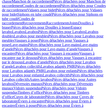
chasse
Manchon de raccordement
Pièces détachées pour Manchon de
raccordement
Coudes de raccordement
Pièces détachées pour Coudes
de raccordement
Vidages pour bidet
Pièces détachées pour Vidages
pour bidet
Siphons en tube coudé
Pièces détachées pour Siphons en
tube coudé
Coudes de
raccordement
Recouvrements
Raccordements
Joints
Douilles à
braser
Pièces détachées pour Douilles à braser
Espace
lavabo
Lavabos
Lavabos
Pièces détachées pour Lavabos
Lavabos
doubles
Lavabos pour meubles
Pièces détachées pour Lavabos pour
meubles
Vasques à poser
Pièces détachées pour Vasques à
poser
Lave-mains
Pièces détachées pour Lave-mains
Lave-mains
d’angle
Pièces détachées pour Lave-mains d’angle
Vasques à
encastrer
Pièces détachées pour Vasques à encastrer
Vasques à
encastrer par le dessous
Pièces détachées pour Vasques à encastrer
par le dessous
Lavabos d’angle
Pièces détachées pour Lavabos
d’angle
Lavabos collectifs
Lavabos adaptés PMR
Pièces détachées
pour Lavabos adaptés PMR
Lavabos pour enfants
Pièces détachées
pour Lavabos pour enfants
Lavabos collectifs
Pièces détachées pour
Lavabos collectifs
Autres lavabos
Pièces détachées pour Autres
lavabos
Déversoirs muraux
Pièces détachées pour Déversoirs
muraux
Vidoirs suspendus
Pièces détachées pour Vidoirs
suspendus
Timbres dʼoffice
Pièces détachées pour Timbres
dʼoffice
Cuves de laboratoire
Pièces détachées pour Cuves de
laboratoire
Éviers à encastrer
Pièces détachées pour Éviers à
encastrer
Éviers à poser
Pièces détachées pour Éviers à