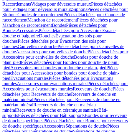
Raccordements
Vidages pour déversoirs muraux
Pièces détachées
pour Vidages pour déversoirs muraux
Siphons
Pièces détachées pour
Siphons
Coudes de raccordement
Pièces détachées pour Coudes de
raccordement
Manchon de raccordement
Pièces détachées pour
Manchon de raccordement
Bondes
Pièces détachées pour
Bondes
Accessoires
Pièces détachées pour Accessoires
Espace
douche et baignoire
Douches
Évacuation des sols pour
douches
Pièces détachées pour Évacuation des sols pour
douches
Canivelles de douche
Pièces détachées pour Canivelles de
douche
Accessoires pour canivelles de douche
Pièces détachées pour
Accessoires pour canivelles de douche
Bondes pour douche de
plain-pied
Pièces détachées pour Bondes pour douche de plain-
pied
Accessoires pour bondes pour douche de plain-pied
Pièces
détachées pour Accessoires pour bondes pour douche de plain-
pied
Evacuations murales
Pièces détachées pour Evacuations
murales
Accessoires pour évacuations murales
Pièces détachées pour
Accessoires pour évacuations murales
Receveurs de douche
Pièces
détachées pour Receveurs de douche
Receveurs de douche en
matériau minéral
Pièces détachées pour Receveurs de douche en
matériau minéral
Receveurs de douche en matériau
minéral
Receveurs de douche en céramique sanitaire
Bâti-
supports
Pièces détachées pour Bâti-supports
Bondes pour receveurs
de douche spécifiques
Pièces détachées pour Bondes pour receveurs
de douche spécifiques
Accessoires
Séparations de douche
Pièces
détachées pour Séparations de douche
Séparations de douche