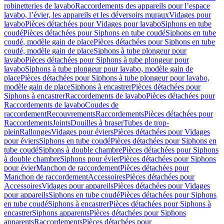
robinetteries de lavabo
Raccordements des appareils pour l’espace
lavabo, l’évier, les appareils et les déversoirs muraux
Vidages pour
lavabo
Pièces détachées pour Vidages pour lavabo
Siphons en tube
coudé
Pièces détachées pour Siphons en tube coudé
Siphons en tube
coudé, modèle gain de place
Pièces détachées pour Siphons en tube
coudé, modèle gain de place
Siphons à tube plongeur pour
lavabo
Pièces détachées pour Siphons à tube plongeur pour
lavabo
Siphons à tube plongeur pour lavabo, modèle gain de
place
Pièces détachées pour Siphons à tube plongeur pour lavabo,
modèle gain de place
Siphons à encastrer
Pièces détachées pour
Siphons à encastrer
Raccordements de lavabo
Pièces détachées pour
Raccordements de lavabo
Coudes de
raccordement
Recouvrements
Raccordements
Pièces détachées pour
Raccordements
Joints
Douilles à braser
Tubes de trop-
plein
Rallonges
Vidages pour éviers
Pièces détachées pour Vidages
pour éviers
Siphons en tube coudé
Pièces détachées pour Siphons en
tube coudé
Siphons à double chambre
Pièces détachées pour Siphons
à double chambre
Siphons pour évier
Pièces détachées pour Siphons
pour évier
Manchon de raccordement
Pièces détachées pour
Manchon de raccordement
Accessoires
Pièces détachées pour
Accessoires
Vidages pour appareils
Pièces détachées pour Vidages
pour appareils
Siphons en tube coudé
Pièces détachées pour Siphons
en tube coudé
Siphons à encastrer
Pièces détachées pour Siphons à
encastrer
Siphons apparents
Pièces détachées pour Siphons
apparents
Raccordements
Pièces détachées pour