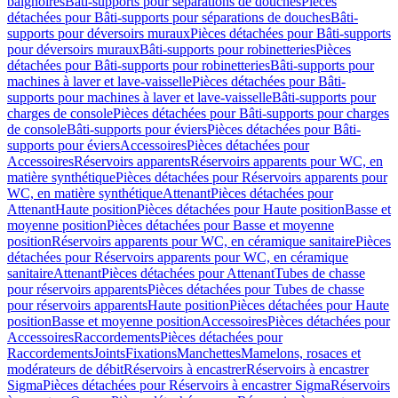
baignoires
Bâti-supports pour séparations de douches
Pièces
détachées pour Bâti-supports pour séparations de douches
Bâti-
supports pour déversoirs muraux
Pièces détachées pour Bâti-supports
pour déversoirs muraux
Bâti-supports pour robinetteries
Pièces
détachées pour Bâti-supports pour robinetteries
Bâti-supports pour
machines à laver et lave-vaisselle
Pièces détachées pour Bâti-
supports pour machines à laver et lave-vaisselle
Bâti-supports pour
charges de console
Pièces détachées pour Bâti-supports pour charges
de console
Bâti-supports pour éviers
Pièces détachées pour Bâti-
supports pour éviers
Accessoires
Pièces détachées pour
Accessoires
Réservoirs apparents
Réservoirs apparents pour WC, en
matière synthétique
Pièces détachées pour Réservoirs apparents pour
WC, en matière synthétique
Attenant
Pièces détachées pour
Attenant
Haute position
Pièces détachées pour Haute position
Basse et
moyenne position
Pièces détachées pour Basse et moyenne
position
Réservoirs apparents pour WC, en céramique sanitaire
Pièces
détachées pour Réservoirs apparents pour WC, en céramique
sanitaire
Attenant
Pièces détachées pour Attenant
Tubes de chasse
pour réservoirs apparents
Pièces détachées pour Tubes de chasse
pour réservoirs apparents
Haute position
Pièces détachées pour Haute
position
Basse et moyenne position
Accessoires
Pièces détachées pour
Accessoires
Raccordements
Pièces détachées pour
Raccordements
Joints
Fixations
Manchettes
Mamelons, rosaces et
modérateurs de débit
Réservoirs à encastrer
Réservoirs à encastrer
Sigma
Pièces détachées pour Réservoirs à encastrer Sigma
Réservoirs