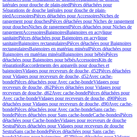
latérales pour douche de plain-pied
Pièces détachées pour
Séparations de douche latérales pour douche de plain-
pied
Accessoires
Pièces détachées pour Accessoires
Niches de
rangement pour douches
Pièces détachées pour Niches de rangement
pour douches
Niches de rangement
Pièces détachées pour Niches de
rangement
Accessoires
Baignoires
Baignoires en acrylique
sanitaire
Pièces détachées pour Baignoires en acrylique
sanitaire
Baignoires rectangulaires
Pièces détachées pour Baignoires
rectangulaires
Baignoires en matériau minéral
Pièces détachées pour
Baignoires en matériau minéral
Baignoires pour bébés
Pièces
détachées pour Baignoires pour bébés
Accessoires
Kits de
réparation
Raccordements des appareils pour douches et
baignoires
Vidages pour receveurs de douche, d52
Pièces détachées
pour Vidages pour receveurs de douche, d52
Avec cache-
bonde
Pièces détachées pour Avec cache-bonde
Vidages pour
receveurs de douche, d62
Pièces détachées pour Vidages pour
receveurs de douche, d62
Avec cache-bonde
Pièces détachées pour
Avec cache-bonde
Vidages pour receveurs de douche, d90
Pièces
détachées pour Vidages pour receveurs de douche, d90
Avec cache-
bonde
Pièces détachées pour Avec cache-bonde
Sans cache-
bonde
Pièces détachées pour Sans cache-bonde
Cache-bondes
Pièces
détachées pour Cache-bondes
Vidages pour receveurs de douche
Sestra
Pièces détachées pour Vidages pour receveurs de douche
Sestra
Sans cache-bonde
Pièces détachées pour Sans cache-
bonde
Vidages pour baignoires, d52
Pièces détachées pour Vidages