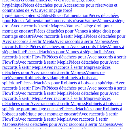
hygiénique
Pièces détachées pour Accessoires pour réservoirs et
commandes de WC avec rinçage forcé
hygiénique
Capteurs
Câbles
Blocs d’alimentation
Pièces détachées
pour Blocs d’alimentation
Composants réseau
Vannes
Vannes à siège
droit
Avec raccords à sertir Mapress
Vannes à siège droit pour
montage encastré
Pièces détachées pour Vannes à siège droit pour
montage encastré
Avec raccords à sertir Mepla
Pièces détachées pour
Avec raccords à sertir Mepla
Avec raccords à sertir Mapress
Avec
raccords filetés
Pièces détachées pour Avec raccords filetés
Vannes à
siège incliné
Pièces détachées pour Vannes à siège incliné
Avec
raccords à sertir FlowFit
Pièces détachées pour Avec raccords à sertir
FlowFit
Avec raccords à sertir Mepla
Pièces détachées pour Avec
raccords à sertir Mepla
Avec raccords à sertir Mapress
Pièces
détachées pour Avec raccords à sertir Mapress
Vannes de
prélèvement
Robinets de vidange
Robinets à boisseau
sphérique
Pièces détachées pour Robinets à boisseau sphérique
Avec
raccords à sertir FlowFit
Pièces détachées pour Avec raccords à sertir
FlowFit
Avec raccords à sertir Mepla
Pièces détachées pour Avec
raccords à sertir Mepla
Avec raccords à sertir Mapress
Pièces
détachées pour Avec raccords à sertir Mapress
Robinets à boisseau
sphérique pour montage encastré
Pièces détachées pour Robinets à
boisseau sphérique pour montage encastré
Avec raccords à sertir
FlowFit
Avec raccords à sertir Mepla
Avec raccords à sertir
Mapress
Pièces détachées pour Avec raccords à sertir Mapress
Avec