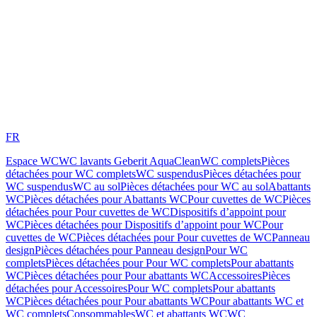
FR
Espace WC
WC lavants Geberit AquaClean
WC complets
Pièces
détachées pour WC complets
WC suspendus
Pièces détachées pour
WC suspendus
WC au sol
Pièces détachées pour WC au sol
Abattants
WC
Pièces détachées pour Abattants WC
Pour cuvettes de WC
Pièces
détachées pour Pour cuvettes de WC
Dispositifs d’appoint pour
WC
Pièces détachées pour Dispositifs d’appoint pour WC
Pour
cuvettes de WC
Pièces détachées pour Pour cuvettes de WC
Panneau
design
Pièces détachées pour Panneau design
Pour WC
complets
Pièces détachées pour Pour WC complets
Pour abattants
WC
Pièces détachées pour Pour abattants WC
Accessoires
Pièces
détachées pour Accessoires
Pour WC complets
Pour abattants
WC
Pièces détachées pour Pour abattants WC
Pour abattants WC et
WC complets
Consommables
WC et abattants WC
WC