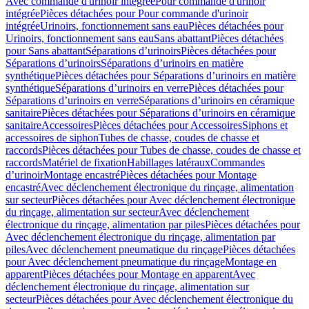
Avec commande d'urinoir intégrée
Pour commande d'urinoir
intégrée
Pièces détachées pour Pour commande d'urinoir
intégrée
Urinoirs, fonctionnement sans eau
Pièces détachées pour
Urinoirs, fonctionnement sans eau
Sans abattant
Pièces détachées
pour Sans abattant
Séparations d’urinoirs
Pièces détachées pour
Séparations d’urinoirs
Séparations d’urinoirs en matière
synthétique
Pièces détachées pour Séparations d’urinoirs en matière
synthétique
Séparations d’urinoirs en verre
Pièces détachées pour
Séparations d’urinoirs en verre
Séparations d’urinoirs en céramique
sanitaire
Pièces détachées pour Séparations d’urinoirs en céramique
sanitaire
Accessoires
Pièces détachées pour Accessoires
Siphons et
accessoires de siphon
Tubes de chasse, coudes de chasse et
raccords
Pièces détachées pour Tubes de chasse, coudes de chasse et
raccords
Matériel de fixation
Habillages latéraux
Commandes
dʼurinoir
Montage encastré
Pièces détachées pour Montage
encastré
Avec déclenchement électronique du rinçage, alimentation
sur secteur
Pièces détachées pour Avec déclenchement électronique
du rinçage, alimentation sur secteur
Avec déclenchement
électronique du rinçage, alimentation par piles
Pièces détachées pour
Avec déclenchement électronique du rinçage, alimentation par
piles
Avec déclenchement pneumatique du rinçage
Pièces détachées
pour Avec déclenchement pneumatique du rinçage
Montage en
apparent
Pièces détachées pour Montage en apparent
Avec
déclenchement électronique du rinçage, alimentation sur
secteur
Pièces détachées pour Avec déclenchement électronique du