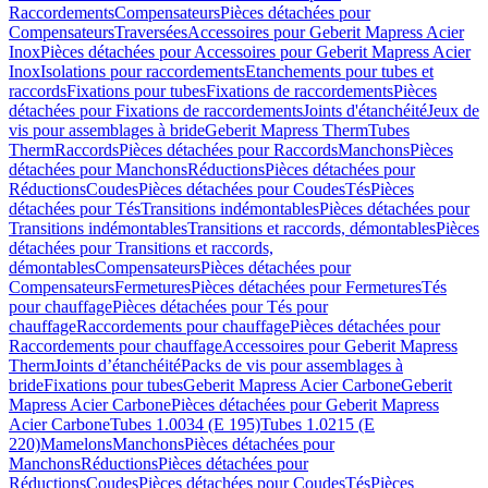
Raccordements
Compensateurs
Pièces détachées pour
Compensateurs
Traversées
Accessoires pour Geberit Mapress Acier
Inox
Pièces détachées pour Accessoires pour Geberit Mapress Acier
Inox
Isolations pour raccordements
Etanchements pour tubes et
raccords
Fixations pour tubes
Fixations de raccordements
Pièces
détachées pour Fixations de raccordements
Joints d'étanchéité
Jeux de
vis pour assemblages à bride
Geberit Mapress Therm
Tubes
Therm
Raccords
Pièces détachées pour Raccords
Manchons
Pièces
détachées pour Manchons
Réductions
Pièces détachées pour
Réductions
Coudes
Pièces détachées pour Coudes
Tés
Pièces
détachées pour Tés
Transitions indémontables
Pièces détachées pour
Transitions indémontables
Transitions et raccords, démontables
Pièces
détachées pour Transitions et raccords,
démontables
Compensateurs
Pièces détachées pour
Compensateurs
Fermetures
Pièces détachées pour Fermetures
Tés
pour chauffage
Pièces détachées pour Tés pour
chauffage
Raccordements pour chauffage
Pièces détachées pour
Raccordements pour chauffage
Accessoires pour Geberit Mapress
Therm
Joints d’étanchéité
Packs de vis pour assemblages à
bride
Fixations pour tubes
Geberit Mapress Acier Carbone
Geberit
Mapress Acier Carbone
Pièces détachées pour Geberit Mapress
Acier Carbone
Tubes 1.0034 (E 195)
Tubes 1.0215 (E
220)
Mamelons
Manchons
Pièces détachées pour
Manchons
Réductions
Pièces détachées pour
Réductions
Coudes
Pièces détachées pour Coudes
Tés
Pièces