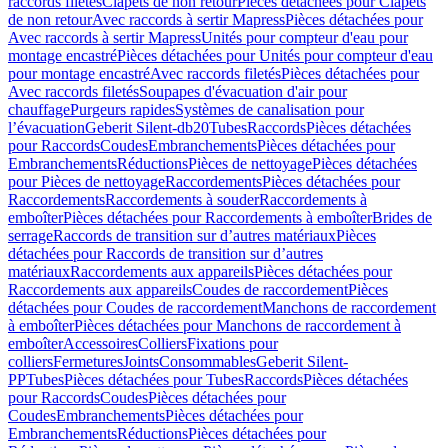
raccords filetés
Clapets de non retour
Pièces détachées pour Clapets
de non retour
Avec raccords à sertir Mapress
Pièces détachées pour
Avec raccords à sertir Mapress
Unités pour compteur d'eau pour
montage encastré
Pièces détachées pour Unités pour compteur d'eau
pour montage encastré
Avec raccords filetés
Pièces détachées pour
Avec raccords filetés
Soupapes d'évacuation d'air pour
chauffage
Purgeurs rapides
Systèmes de canalisation pour
l’évacuation
Geberit Silent-db20
Tubes
Raccords
Pièces détachées
pour Raccords
Coudes
Embranchements
Pièces détachées pour
Embranchements
Réductions
Pièces de nettoyage
Pièces détachées
pour Pièces de nettoyage
Raccordements
Pièces détachées pour
Raccordements
Raccordements à souder
Raccordements à
emboîter
Pièces détachées pour Raccordements à emboîter
Brides de
serrage
Raccords de transition sur d’autres matériaux
Pièces
détachées pour Raccords de transition sur d’autres
matériaux
Raccordements aux appareils
Pièces détachées pour
Raccordements aux appareils
Coudes de raccordement
Pièces
détachées pour Coudes de raccordement
Manchons de raccordement
à emboîter
Pièces détachées pour Manchons de raccordement à
emboîter
Accessoires
Colliers
Fixations pour
colliers
Fermetures
Joints
Consommables
Geberit Silent-
PP
Tubes
Pièces détachées pour Tubes
Raccords
Pièces détachées
pour Raccords
Coudes
Pièces détachées pour
Coudes
Embranchements
Pièces détachées pour
Embranchements
Réductions
Pièces détachées pour