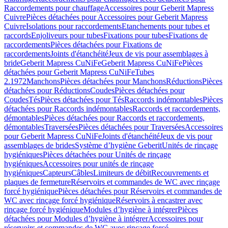
Raccordements pour chauffage
Accessoires pour Geberit Mapress
Cuivre
Pièces détachées pour Accessoires pour Geberit Mapress
Cuivre
Isolations pour raccordements
Etanchements pour tubes et
raccords
Enjoliveurs pour tubes
Fixations pour tubes
Fixations de
raccordements
Pièces détachées pour Fixations de
raccordements
Joints d'étanchéité
Jeux de vis pour assemblages à
bride
Geberit Mapress CuNiFe
Geberit Mapress CuNiFe
Pièces
détachées pour Geberit Mapress CuNiFe
Tubes
2.1972
Manchons
Pièces détachées pour Manchons
Réductions
Pièces
détachées pour Réductions
Coudes
Pièces détachées pour
Coudes
Tés
Pièces détachées pour Tés
Raccords indémontables
Pièces
détachées pour Raccords indémontables
Raccords et raccordements,
démontables
Pièces détachées pour Raccords et raccordements,
démontables
Traversées
Pièces détachées pour Traversées
Accessoires
pour Geberit Mapress CuNiFe
Joints d'étanchéité
Jeux de vis pour
assemblages de brides
Système d’hygiène Geberit
Unités de rinçage
hygiéniques
Pièces détachées pour Unités de rinçage
hygiéniques
Accessoires pour unités de rinçage
hygiéniques
Capteurs
Câbles
Limiteurs de débit
Recouvrements et
plaques de fermeture
Réservoirs et commandes de WC avec rinçage
forcé hygiénique
Pièces détachées pour Réservoirs et commandes de
WC avec rinçage forcé hygiénique
Réservoirs à encastrer avec
rinçage forcé hygiénique
Modules d’hygiène à intégrer
Pièces
détachées pour Modules d’hygiène à intégrer
Accessoires pour
réservoirs et commandes de WC avec rinçage forcé