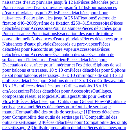
naissances d’eaux pluviales jusqu’à 12 l/s
Pièces détachées pour
Pour naissances d’eaux pluviales jusqu’à 12 l/s
Pour naissances
d’eaux pluviales jusqu’à 25 l/s
Pièces détachées pour Pour
naissances d’eaux pluviales jusqu’à 25 l/s
Fixations
Système de
fixation d40–200
Système de fixation d250–315
Accessoires
Pièces
détachées pour Accessoires
Pour naissances
Pièces détachées pour
Pour naissances
Pour fixations
Évacuation des eaux de toiture
conventionnelle
Naissances d'eaux pluviales
Pièces détachées pour
Naissances d'eaux pluviales
Raccords au pare-vapeur
Pièces
détachées pour Raccords au pare-vapeur
Accessoires
Pièces
détachées pour Accessoires
Évacuation des sols
Evacuation de
surface pour l'intérieur et l'extérieur
Pièces détachées pour
Evacuation de surface pour l'intérieur et l'extérieur
Siphons de sol
pour balcons et terrasses, 10 x 10 cm
Pièces détachées pour Siphons
de sol pour balcons et terrasses, 10 x 10 cm
Siphons de sol 13 x 13
cm
Pièces détachées pour Siphons de sol 13 x 13 cm
Grilles-avaloirs
15 x 15 cm
Pièces détachées pour Grilles-avaloirs 15 x 15
cm
Accessoires
Pièces détachées pour Accessoires
Outillages,
composants réseau et logiciels
Outillages
Outils pour Geberit
FlowFit
Pièces détachées pour Outils pour Geberit FlowFit
Outils de
sertissage manuel
Pièces détachées pour Outils de sertissage
manuel
Compatibilité des outils de sertissage [1]
Pièces détachées
pour Compatibilité des outils de sertissage [1]
Compatibilité des
outils de sertissage [2]
Pièces détachées pour Compatibilité des outils
de sertissage [2]
Outils de préparation de tubes
Pièces détachées pour