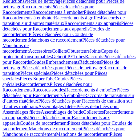
Réductions
Pièces de nettoyage
Pièces détachées pour Pièces de
nettoyage
Raccordements
Pièces détachées pour
Raccordements
Raccordements à emboîter
Pièces détachées pour
Raccordements à emboîter
Raccordements à griffes
Raccords de
transition sur d’autres matériaux
Raccordements aux appareils
Pièces
détachées pour Raccordements aux appareils
Coudes de
raccordement
Pièces détachées pour Coudes de
raccordement
Manchons de raccordement
Pièces détachées pour
Manchons de
raccordement
Accessoires
Colliers
Obturateurs
Joints
Capes de
protection
Consommables
Geberit PE
Tubes
Raccords
Pièces détachées
pour Raccords
Coudes
Embranchements
Réductions
Pièces de
nettoyage
Pièces détachées pour Pièces de nettoyage
Raccords de
transition
Pièces spéciales
Pièces détachées pour Pièces
spéciales
Pièces SuperTube
Coudes
Pièces
spéciales
Raccordements
Pièces détachées pour
Raccordements
Raccords soudés
Raccordements à emboîter
Pièces
détachées pour Raccordements à emboîter
Raccords de transition sur
d’autres matériaux
Pièces détachées pour Raccords de transition sur
d’autres matériaux
Assemblages filetés
Pièces détachées pour
Assemblages filetés
Assemblages de bride
Collerettes
Raccordements
aux appareils
Pièces détachées pour Raccordements aux
appareils
Coudes de raccordement
Pièces détachées pour Coudes de
raccordement
Manchons de raccordement
Pièces détachées pour
Manchons de raccordement
Manchons de raccordement
Pièces