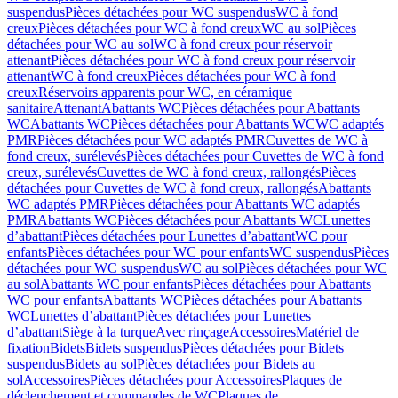
suspendus
Pièces détachées pour WC suspendus
WC à fond
creux
Pièces détachées pour WC à fond creux
WC au sol
Pièces
détachées pour WC au sol
WC à fond creux pour réservoir
attenant
Pièces détachées pour WC à fond creux pour réservoir
attenant
WC à fond creux
Pièces détachées pour WC à fond
creux
Réservoirs apparents pour WC, en céramique
sanitaire
Attenant
Abattants WC
Pièces détachées pour Abattants
WC
Abattants WC
Pièces détachées pour Abattants WC
WC adaptés
PMR
Pièces détachées pour WC adaptés PMR
Cuvettes de WC à
fond creux, surélevés
Pièces détachées pour Cuvettes de WC à fond
creux, surélevés
Cuvettes de WC à fond creux, rallongés
Pièces
détachées pour Cuvettes de WC à fond creux, rallongés
Abattants
WC adaptés PMR
Pièces détachées pour Abattants WC adaptés
PMR
Abattants WC
Pièces détachées pour Abattants WC
Lunettes
d’abattant
Pièces détachées pour Lunettes d’abattant
WC pour
enfants
Pièces détachées pour WC pour enfants
WC suspendus
Pièces
détachées pour WC suspendus
WC au sol
Pièces détachées pour WC
au sol
Abattants WC pour enfants
Pièces détachées pour Abattants
WC pour enfants
Abattants WC
Pièces détachées pour Abattants
WC
Lunettes d’abattant
Pièces détachées pour Lunettes
d’abattant
Siège à la turque
Avec rinçage
Accessoires
Matériel de
fixation
Bidets
Bidets suspendus
Pièces détachées pour Bidets
suspendus
Bidets au sol
Pièces détachées pour Bidets au
sol
Accessoires
Pièces détachées pour Accessoires
Plaques de
déclenchement et commandes de WC
Plaques de