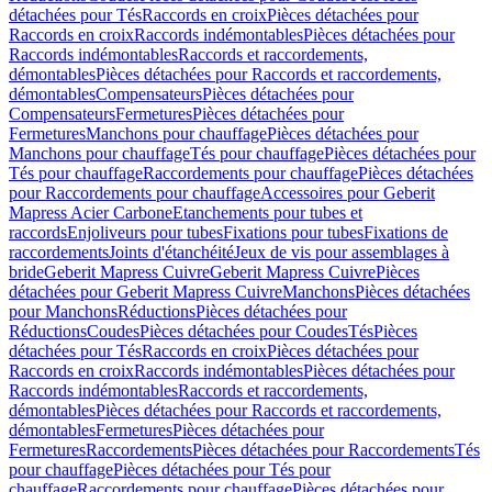
détachées pour Tés
Raccords en croix
Pièces détachées pour
Raccords en croix
Raccords indémontables
Pièces détachées pour
Raccords indémontables
Raccords et raccordements,
démontables
Pièces détachées pour Raccords et raccordements,
démontables
Compensateurs
Pièces détachées pour
Compensateurs
Fermetures
Pièces détachées pour
Fermetures
Manchons pour chauffage
Pièces détachées pour
Manchons pour chauffage
Tés pour chauffage
Pièces détachées pour
Tés pour chauffage
Raccordements pour chauffage
Pièces détachées
pour Raccordements pour chauffage
Accessoires pour Geberit
Mapress Acier Carbone
Etanchements pour tubes et
raccords
Enjoliveurs pour tubes
Fixations pour tubes
Fixations de
raccordements
Joints d'étanchéité
Jeux de vis pour assemblages à
bride
Geberit Mapress Cuivre
Geberit Mapress Cuivre
Pièces
détachées pour Geberit Mapress Cuivre
Manchons
Pièces détachées
pour Manchons
Réductions
Pièces détachées pour
Réductions
Coudes
Pièces détachées pour Coudes
Tés
Pièces
détachées pour Tés
Raccords en croix
Pièces détachées pour
Raccords en croix
Raccords indémontables
Pièces détachées pour
Raccords indémontables
Raccords et raccordements,
démontables
Pièces détachées pour Raccords et raccordements,
démontables
Fermetures
Pièces détachées pour
Fermetures
Raccordements
Pièces détachées pour Raccordements
Tés
pour chauffage
Pièces détachées pour Tés pour
chauffage
Raccordements pour chauffage
Pièces détachées pour