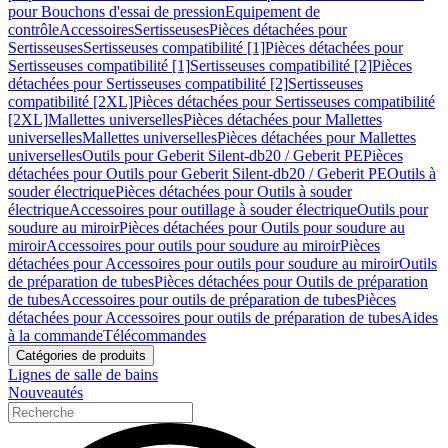
pour Bouchons d'essai de pression
Equipement de
contrôle
Accessoires
Sertisseuses
Pièces détachées pour
Sertisseuses
Sertisseuses compatibilité [1]
Pièces détachées pour
Sertisseuses compatibilité [1]
Sertisseuses compatibilité [2]
Pièces
détachées pour Sertisseuses compatibilité [2]
Sertisseuses
compatibilité [2XL]
Pièces détachées pour Sertisseuses compatibilité
[2XL]
Mallettes universelles
Pièces détachées pour Mallettes
universelles
Mallettes universelles
Pièces détachées pour Mallettes
universelles
Outils pour Geberit Silent-db20 / Geberit PE
Pièces
détachées pour Outils pour Geberit Silent-db20 / Geberit PE
Outils à
souder électrique
Pièces détachées pour Outils à souder
électrique
Accessoires pour outillage à souder électrique
Outils pour
soudure au miroir
Pièces détachées pour Outils pour soudure au
miroir
Accessoires pour outils pour soudure au miroir
Pièces
détachées pour Accessoires pour outils pour soudure au miroir
Outils
de préparation de tubes
Pièces détachées pour Outils de préparation
de tubes
Accessoires pour outils de préparation de tubes
Pièces
détachées pour Accessoires pour outils de préparation de tubes
Aides
à la commande
Télécommandes
Catégories de produits
Lignes de salle de bains
Nouveautés