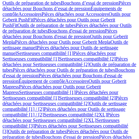
Outils de préparation de tubes
Bouchons d’essai de pression
Pièces
détachées pour Bouchons d’essai de pression
Équipements de
contrôle
Accessoires
Pièces détachées pour Accessoires
Outils pour
Geberit PushFit
Pièces détachées pour Outils pour Geberit
PushFit
Outils de préparation de tubes
Pièces détachées pour Outils
de préparation de tubes
Bouchons d'essai de pression
Pièces
détachées pour Bouchons d'essai de pression
Outils pour Geberit
Mepla
Pièces détachées pour Outils pour Geberit Mepla
Outils de
sertissage manuel
Pièces détachées pour Outils de sertissage
manuel
Sertisseuses compatibilité [1]
Pièces détachées pour
Sertisseuses compatibilité [1]
Sertisseuses compatibilité [2]
Pièces
détachées pour Sertisseuses compatibilité [2]
Outils de préparation de
tubes
Pièces détachées pour Outils de préparation de tubes
Bouchons
d'essai de pression
Pièces détachées pour Bouchons d'essai de
pression
Équipement de contrôle
Accessoires
Outils pour Geberit
Mapress
Pièces détachées pour Outils pour Geberit
Mapress
Sertisseuses compatibilité [1]
Pièces détachées pour
Sertisseuses compatibilité [1]
Sertisseuses compatibilité [2]
Pièces
détachées pour Sertisseuses compatibilité [2]
Outils de sertissage
compatibilité [1] / [2]
Pièces détachées pour Outils de sertissage
compatibilité [1] / [2]
Sertisseuses compatibilité [2XL]
Pièces
détachées pour Sertisseuses compatibilité [2XL]
Sertisseuses
compatibilité [3]
Pièces détachées pour Sertisseuses compatibilité
[3]
Outils de préparation de tubes
Pièces détachées pour Outils de
préparation de tubes
Bouchons d'essai de pression
Pièces détachées