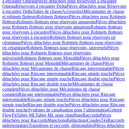
à encastrer Omega
Pièces détachées pour Réservoirs à encastrer
Omega
Réservoirs à encastrer Delta
Pièces détachées pour Réservoirs
à encastrer Delta
Tubes de chasse
Accessoires
Mécanismes de chasse
et robinets flotteurs
Robinets flotteurs
Pièces détachées pour Robinets
flotteurs
Robinets flotteurs pour réservoirs apparents
Pièces détachées
pour Robinets flotteurs pour réservoirs apparents
Robinets flotteurs
pour réservoirs à encastrer
Pièces détachées pour Robinets flotteurs
pour réservoirs à encastrer
Robinets flotteurs pour réservoirs en
céramique
Pièces détachées pour Robinets flotteurs pour réservoirs
en céramique
Robinets flotteurs pour réservoirs, universels
Pièces
détachées pour Robinets flotteurs pour réservoirs,
universels
Robinets flotteurs pour Monolith
Pièces détachées pour
Robinets flotteurs pour Monolith
Mécanismes de chasse
Pièces
détachées pour Mécanismes de chasse
Rinçage interrompable
Pièces
détachées pour Rinçage interrompable
Rinçage simple touche
Pièces
détachées pour Rinçage simple touche
Rinçage double touche
Pièces
détachées pour Rinçage double touche
Mécanismes de chasse
complets
Pièces détachées pour Mécanismes de chasse
complets
Rinçage interrompable
Pièces détachées pour Rinçage
interrompable
Rinçage simple touche
Pièces détachées pour Rinçage
simple touche
Rinçage double touche
Pièces détachées pour Rinçage
double touche
Systèmes de canalisation pour l’alimentation
Geberit
FlowFit
Tubes ML
Tubes ML pour chauffage
Raccords
Pièces
détachées pour Raccords
Manchons
Réductions
Coudes
Tés
Raccords
indémontables
Transitions et raccords, démontables
Pièces détachées