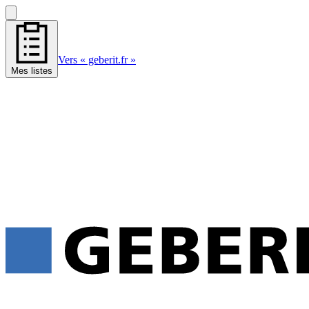
Vers « geberit.fr »
Mes listes