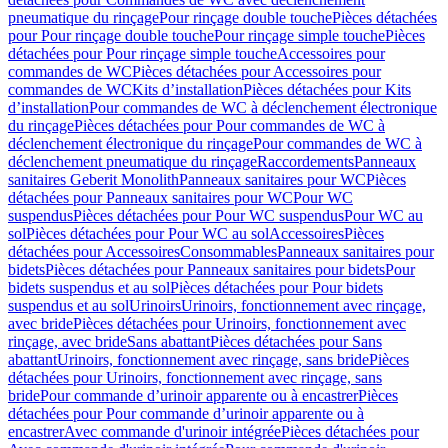
pneumatique du rinçage
Pour rinçage double touche
Pièces détachées
pour Pour rinçage double touche
Pour rinçage simple touche
Pièces
détachées pour Pour rinçage simple touche
Accessoires pour
commandes de WC
Pièces détachées pour Accessoires pour
commandes de WC
Kits d’installation
Pièces détachées pour Kits
d’installation
Pour commandes de WC à déclenchement électronique
du rinçage
Pièces détachées pour Pour commandes de WC à
déclenchement électronique du rinçage
Pour commandes de WC à
déclenchement pneumatique du rinçage
Raccordements
Panneaux
sanitaires Geberit Monolith
Panneaux sanitaires pour WC
Pièces
détachées pour Panneaux sanitaires pour WC
Pour WC
suspendus
Pièces détachées pour Pour WC suspendus
Pour WC au
sol
Pièces détachées pour Pour WC au sol
Accessoires
Pièces
détachées pour Accessoires
Consommables
Panneaux sanitaires pour
bidets
Pièces détachées pour Panneaux sanitaires pour bidets
Pour
bidets suspendus et au sol
Pièces détachées pour Pour bidets
suspendus et au sol
Urinoirs
Urinoirs, fonctionnement avec rinçage,
avec bride
Pièces détachées pour Urinoirs, fonctionnement avec
rinçage, avec bride
Sans abattant
Pièces détachées pour Sans
abattant
Urinoirs, fonctionnement avec rinçage, sans bride
Pièces
détachées pour Urinoirs, fonctionnement avec rinçage, sans
bride
Pour commande d’urinoir apparente ou à encastrer
Pièces
détachées pour Pour commande d’urinoir apparente ou à
encastrer
Avec commande d'urinoir intégrée
Pièces détachées pour