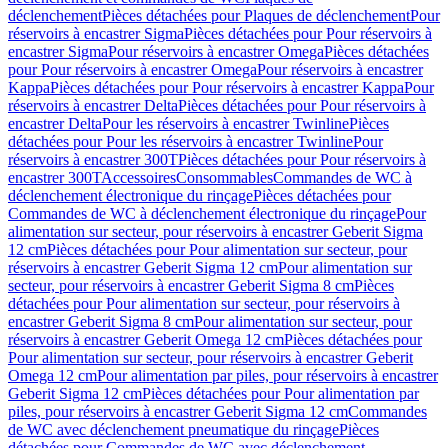
déclenchement
Pièces détachées pour Plaques de déclenchement
Pour
réservoirs à encastrer Sigma
Pièces détachées pour Pour réservoirs à
encastrer Sigma
Pour réservoirs à encastrer Omega
Pièces détachées
pour Pour réservoirs à encastrer Omega
Pour réservoirs à encastrer
Kappa
Pièces détachées pour Pour réservoirs à encastrer Kappa
Pour
réservoirs à encastrer Delta
Pièces détachées pour Pour réservoirs à
encastrer Delta
Pour les réservoirs à encastrer Twinline
Pièces
détachées pour Pour les réservoirs à encastrer Twinline
Pour
réservoirs à encastrer 300T
Pièces détachées pour Pour réservoirs à
encastrer 300T
Accessoires
Consommables
Commandes de WC à
déclenchement électronique du rinçage
Pièces détachées pour
Commandes de WC à déclenchement électronique du rinçage
Pour
alimentation sur secteur, pour réservoirs à encastrer Geberit Sigma
12 cm
Pièces détachées pour Pour alimentation sur secteur, pour
réservoirs à encastrer Geberit Sigma 12 cm
Pour alimentation sur
secteur, pour réservoirs à encastrer Geberit Sigma 8 cm
Pièces
détachées pour Pour alimentation sur secteur, pour réservoirs à
encastrer Geberit Sigma 8 cm
Pour alimentation sur secteur, pour
réservoirs à encastrer Geberit Omega 12 cm
Pièces détachées pour
Pour alimentation sur secteur, pour réservoirs à encastrer Geberit
Omega 12 cm
Pour alimentation par piles, pour réservoirs à encastrer
Geberit Sigma 12 cm
Pièces détachées pour Pour alimentation par
piles, pour réservoirs à encastrer Geberit Sigma 12 cm
Commandes
de WC avec déclenchement pneumatique du rinçage
Pièces
détachées pour Commandes de WC avec déclenchement