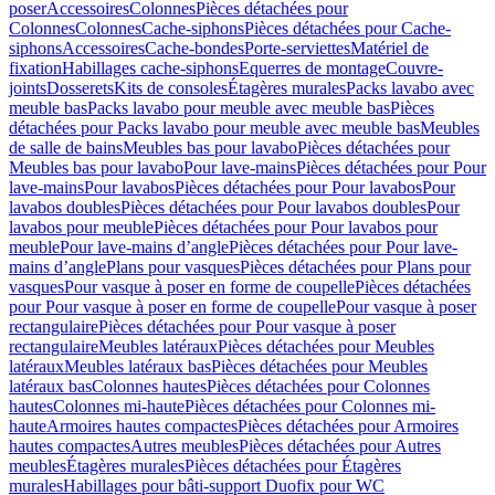
poser
Accessoires
Colonnes
Pièces détachées pour
Colonnes
Colonnes
Cache-siphons
Pièces détachées pour Cache-
siphons
Accessoires
Cache-bondes
Porte-serviettes
Matériel de
fixation
Habillages cache-siphons
Equerres de montage
Couvre-
joints
Dosserets
Kits de consoles
Étagères murales
Packs lavabo avec
meuble bas
Packs lavabo pour meuble avec meuble bas
Pièces
détachées pour Packs lavabo pour meuble avec meuble bas
Meubles
de salle de bains
Meubles bas pour lavabo
Pièces détachées pour
Meubles bas pour lavabo
Pour lave-mains
Pièces détachées pour Pour
lave-mains
Pour lavabos
Pièces détachées pour Pour lavabos
Pour
lavabos doubles
Pièces détachées pour Pour lavabos doubles
Pour
lavabos pour meuble
Pièces détachées pour Pour lavabos pour
meuble
Pour lave-mains d’angle
Pièces détachées pour Pour lave-
mains d’angle
Plans pour vasques
Pièces détachées pour Plans pour
vasques
Pour vasque à poser en forme de coupelle
Pièces détachées
pour Pour vasque à poser en forme de coupelle
Pour vasque à poser
rectangulaire
Pièces détachées pour Pour vasque à poser
rectangulaire
Meubles latéraux
Pièces détachées pour Meubles
latéraux
Meubles latéraux bas
Pièces détachées pour Meubles
latéraux bas
Colonnes hautes
Pièces détachées pour Colonnes
hautes
Colonnes mi-haute
Pièces détachées pour Colonnes mi-
haute
Armoires hautes compactes
Pièces détachées pour Armoires
hautes compactes
Autres meubles
Pièces détachées pour Autres
meubles
Étagères murales
Pièces détachées pour Étagères
murales
Habillages pour bâti-support Duofix pour WC