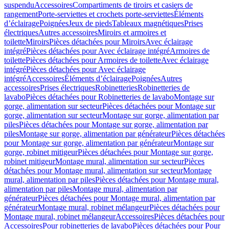
suspendu
Accessoires
Compartiments de tiroirs et casiers de
rangement
Porte-serviettes et crochets porte-serviettes
Éléments
d’éclairage
Poignées
Jeux de pieds
Tableaux magnétiques
Prises
électriques
Autres accessoires
Miroirs et armoires et
toilette
Miroirs
Pièces détachées pour Miroirs
Avec éclairage
intégré
Pièces détachées pour Avec éclairage intégré
Armoires de
toilette
Pièces détachées pour Armoires de toilette
Avec éclairage
intégré
Pièces détachées pour Avec éclairage
intégré
Accessoires
Éléments d’éclairage
Poignées
Autres
accessoires
Prises électriques
Robinetteries
Robinetteries de
lavabo
Pièces détachées pour Robinetteries de lavabo
Montage sur
gorge, alimentation sur secteur
Pièces détachées pour Montage sur
gorge, alimentation sur secteur
Montage sur gorge, alimentation par
piles
Pièces détachées pour Montage sur gorge, alimentation par
piles
Montage sur gorge, alimentation par générateur
Pièces détachées
pour Montage sur gorge, alimentation par générateur
Montage sur
gorge, robinet mitigeur
Pièces détachées pour Montage sur gorge,
robinet mitigeur
Montage mural, alimentation sur secteur
Pièces
détachées pour Montage mural, alimentation sur secteur
Montage
mural, alimentation par piles
Pièces détachées pour Montage mural,
alimentation par piles
Montage mural, alimentation par
générateur
Pièces détachées pour Montage mural, alimentation par
générateur
Montage mural, robinet mélangeur
Pièces détachées pour
Montage mural, robinet mélangeur
Accessoires
Pièces détachées pour
Accessoires
Pour robinetteries de lavabo
Pièces détachées pour Pour