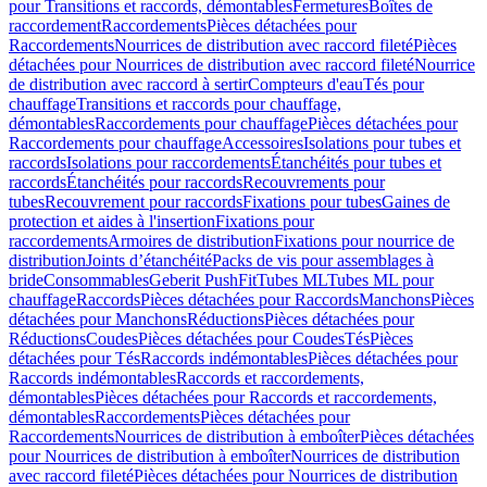
pour Transitions et raccords, démontables
Fermetures
Boîtes de
raccordement
Raccordements
Pièces détachées pour
Raccordements
Nourrices de distribution avec raccord fileté
Pièces
détachées pour Nourrices de distribution avec raccord fileté
Nourrice
de distribution avec raccord à sertir
Compteurs d'eau
Tés pour
chauffage
Transitions et raccords pour chauffage,
démontables
Raccordements pour chauffage
Pièces détachées pour
Raccordements pour chauffage
Accessoires
Isolations pour tubes et
raccords
Isolations pour raccordements
Étanchéités pour tubes et
raccords
Étanchéités pour raccords
Recouvrements pour
tubes
Recouvrement pour raccords
Fixations pour tubes
Gaines de
protection et aides à l'insertion
Fixations pour
raccordements
Armoires de distribution
Fixations pour nourrice de
distribution
Joints d’étanchéité
Packs de vis pour assemblages à
bride
Consommables
Geberit PushFit
Tubes ML
Tubes ML pour
chauffage
Raccords
Pièces détachées pour Raccords
Manchons
Pièces
détachées pour Manchons
Réductions
Pièces détachées pour
Réductions
Coudes
Pièces détachées pour Coudes
Tés
Pièces
détachées pour Tés
Raccords indémontables
Pièces détachées pour
Raccords indémontables
Raccords et raccordements,
démontables
Pièces détachées pour Raccords et raccordements,
démontables
Raccordements
Pièces détachées pour
Raccordements
Nourrices de distribution à emboîter
Pièces détachées
pour Nourrices de distribution à emboîter
Nourrices de distribution
avec raccord fileté
Pièces détachées pour Nourrices de distribution