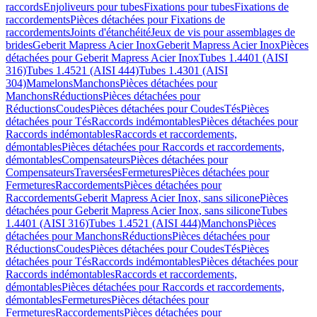
raccords
Enjoliveurs pour tubes
Fixations pour tubes
Fixations de
raccordements
Pièces détachées pour Fixations de
raccordements
Joints d'étanchéité
Jeux de vis pour assemblages de
brides
Geberit Mapress Acier Inox
Geberit Mapress Acier Inox
Pièces
détachées pour Geberit Mapress Acier Inox
Tubes 1.4401 (AISI
316)
Tubes 1.4521 (AISI 444)
Tubes 1.4301 (AISI
304)
Mamelons
Manchons
Pièces détachées pour
Manchons
Réductions
Pièces détachées pour
Réductions
Coudes
Pièces détachées pour Coudes
Tés
Pièces
détachées pour Tés
Raccords indémontables
Pièces détachées pour
Raccords indémontables
Raccords et raccordements,
démontables
Pièces détachées pour Raccords et raccordements,
démontables
Compensateurs
Pièces détachées pour
Compensateurs
Traversées
Fermetures
Pièces détachées pour
Fermetures
Raccordements
Pièces détachées pour
Raccordements
Geberit Mapress Acier Inox, sans silicone
Pièces
détachées pour Geberit Mapress Acier Inox, sans silicone
Tubes
1.4401 (AISI 316)
Tubes 1.4521 (AISI 444)
Manchons
Pièces
détachées pour Manchons
Réductions
Pièces détachées pour
Réductions
Coudes
Pièces détachées pour Coudes
Tés
Pièces
détachées pour Tés
Raccords indémontables
Pièces détachées pour
Raccords indémontables
Raccords et raccordements,
démontables
Pièces détachées pour Raccords et raccordements,
démontables
Fermetures
Pièces détachées pour
Fermetures
Raccordements
Pièces détachées pour