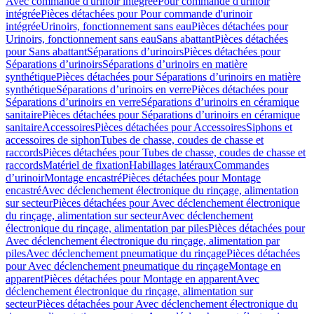
Avec commande d'urinoir intégrée
Pour commande d'urinoir
intégrée
Pièces détachées pour Pour commande d'urinoir
intégrée
Urinoirs, fonctionnement sans eau
Pièces détachées pour
Urinoirs, fonctionnement sans eau
Sans abattant
Pièces détachées
pour Sans abattant
Séparations d’urinoirs
Pièces détachées pour
Séparations d’urinoirs
Séparations d’urinoirs en matière
synthétique
Pièces détachées pour Séparations d’urinoirs en matière
synthétique
Séparations d’urinoirs en verre
Pièces détachées pour
Séparations d’urinoirs en verre
Séparations d’urinoirs en céramique
sanitaire
Pièces détachées pour Séparations d’urinoirs en céramique
sanitaire
Accessoires
Pièces détachées pour Accessoires
Siphons et
accessoires de siphon
Tubes de chasse, coudes de chasse et
raccords
Pièces détachées pour Tubes de chasse, coudes de chasse et
raccords
Matériel de fixation
Habillages latéraux
Commandes
dʼurinoir
Montage encastré
Pièces détachées pour Montage
encastré
Avec déclenchement électronique du rinçage, alimentation
sur secteur
Pièces détachées pour Avec déclenchement électronique
du rinçage, alimentation sur secteur
Avec déclenchement
électronique du rinçage, alimentation par piles
Pièces détachées pour
Avec déclenchement électronique du rinçage, alimentation par
piles
Avec déclenchement pneumatique du rinçage
Pièces détachées
pour Avec déclenchement pneumatique du rinçage
Montage en
apparent
Pièces détachées pour Montage en apparent
Avec
déclenchement électronique du rinçage, alimentation sur
secteur
Pièces détachées pour Avec déclenchement électronique du