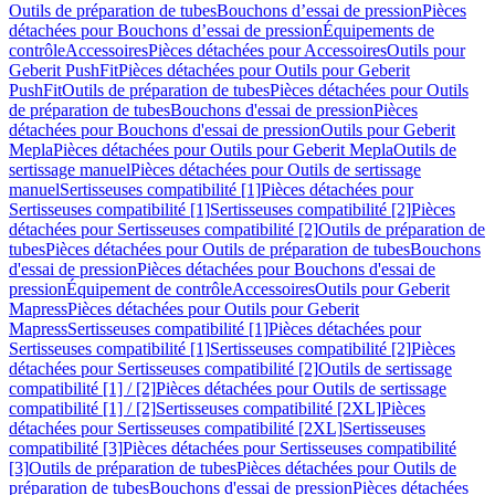
Outils de préparation de tubes
Bouchons d’essai de pression
Pièces
détachées pour Bouchons d’essai de pression
Équipements de
contrôle
Accessoires
Pièces détachées pour Accessoires
Outils pour
Geberit PushFit
Pièces détachées pour Outils pour Geberit
PushFit
Outils de préparation de tubes
Pièces détachées pour Outils
de préparation de tubes
Bouchons d'essai de pression
Pièces
détachées pour Bouchons d'essai de pression
Outils pour Geberit
Mepla
Pièces détachées pour Outils pour Geberit Mepla
Outils de
sertissage manuel
Pièces détachées pour Outils de sertissage
manuel
Sertisseuses compatibilité [1]
Pièces détachées pour
Sertisseuses compatibilité [1]
Sertisseuses compatibilité [2]
Pièces
détachées pour Sertisseuses compatibilité [2]
Outils de préparation de
tubes
Pièces détachées pour Outils de préparation de tubes
Bouchons
d'essai de pression
Pièces détachées pour Bouchons d'essai de
pression
Équipement de contrôle
Accessoires
Outils pour Geberit
Mapress
Pièces détachées pour Outils pour Geberit
Mapress
Sertisseuses compatibilité [1]
Pièces détachées pour
Sertisseuses compatibilité [1]
Sertisseuses compatibilité [2]
Pièces
détachées pour Sertisseuses compatibilité [2]
Outils de sertissage
compatibilité [1] / [2]
Pièces détachées pour Outils de sertissage
compatibilité [1] / [2]
Sertisseuses compatibilité [2XL]
Pièces
détachées pour Sertisseuses compatibilité [2XL]
Sertisseuses
compatibilité [3]
Pièces détachées pour Sertisseuses compatibilité
[3]
Outils de préparation de tubes
Pièces détachées pour Outils de
préparation de tubes
Bouchons d'essai de pression
Pièces détachées