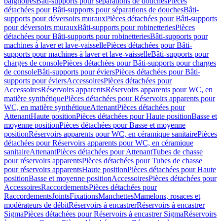
baignoires
Bâti-supports pour séparations de douches
Pièces
détachées pour Bâti-supports pour séparations de douches
Bâti-
supports pour déversoirs muraux
Pièces détachées pour Bâti-supports
pour déversoirs muraux
Bâti-supports pour robinetteries
Pièces
détachées pour Bâti-supports pour robinetteries
Bâti-supports pour
machines à laver et lave-vaisselle
Pièces détachées pour Bâti-
supports pour machines à laver et lave-vaisselle
Bâti-supports pour
charges de console
Pièces détachées pour Bâti-supports pour charges
de console
Bâti-supports pour éviers
Pièces détachées pour Bâti-
supports pour éviers
Accessoires
Pièces détachées pour
Accessoires
Réservoirs apparents
Réservoirs apparents pour WC, en
matière synthétique
Pièces détachées pour Réservoirs apparents pour
WC, en matière synthétique
Attenant
Pièces détachées pour
Attenant
Haute position
Pièces détachées pour Haute position
Basse et
moyenne position
Pièces détachées pour Basse et moyenne
position
Réservoirs apparents pour WC, en céramique sanitaire
Pièces
détachées pour Réservoirs apparents pour WC, en céramique
sanitaire
Attenant
Pièces détachées pour Attenant
Tubes de chasse
pour réservoirs apparents
Pièces détachées pour Tubes de chasse
pour réservoirs apparents
Haute position
Pièces détachées pour Haute
position
Basse et moyenne position
Accessoires
Pièces détachées pour
Accessoires
Raccordements
Pièces détachées pour
Raccordements
Joints
Fixations
Manchettes
Mamelons, rosaces et
modérateurs de débit
Réservoirs à encastrer
Réservoirs à encastrer
Sigma
Pièces détachées pour Réservoirs à encastrer Sigma
Réservoirs