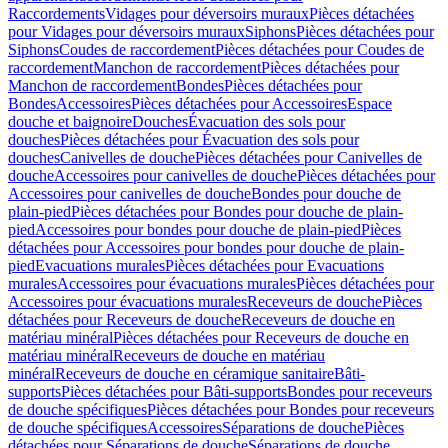
Raccordements
Vidages pour déversoirs muraux
Pièces détachées
pour Vidages pour déversoirs muraux
Siphons
Pièces détachées pour
Siphons
Coudes de raccordement
Pièces détachées pour Coudes de
raccordement
Manchon de raccordement
Pièces détachées pour
Manchon de raccordement
Bondes
Pièces détachées pour
Bondes
Accessoires
Pièces détachées pour Accessoires
Espace
douche et baignoire
Douches
Évacuation des sols pour
douches
Pièces détachées pour Évacuation des sols pour
douches
Canivelles de douche
Pièces détachées pour Canivelles de
douche
Accessoires pour canivelles de douche
Pièces détachées pour
Accessoires pour canivelles de douche
Bondes pour douche de
plain-pied
Pièces détachées pour Bondes pour douche de plain-
pied
Accessoires pour bondes pour douche de plain-pied
Pièces
détachées pour Accessoires pour bondes pour douche de plain-
pied
Evacuations murales
Pièces détachées pour Evacuations
murales
Accessoires pour évacuations murales
Pièces détachées pour
Accessoires pour évacuations murales
Receveurs de douche
Pièces
détachées pour Receveurs de douche
Receveurs de douche en
matériau minéral
Pièces détachées pour Receveurs de douche en
matériau minéral
Receveurs de douche en matériau
minéral
Receveurs de douche en céramique sanitaire
Bâti-
supports
Pièces détachées pour Bâti-supports
Bondes pour receveurs
de douche spécifiques
Pièces détachées pour Bondes pour receveurs
de douche spécifiques
Accessoires
Séparations de douche
Pièces
détachées pour Séparations de douche
Séparations de douche