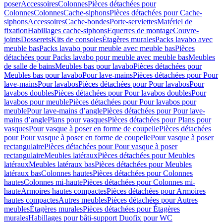
poser
Accessoires
Colonnes
Pièces détachées pour
Colonnes
Colonnes
Cache-siphons
Pièces détachées pour Cache-
siphons
Accessoires
Cache-bondes
Porte-serviettes
Matériel de
fixation
Habillages cache-siphons
Equerres de montage
Couvre-
joints
Dosserets
Kits de consoles
Étagères murales
Packs lavabo avec
meuble bas
Packs lavabo pour meuble avec meuble bas
Pièces
détachées pour Packs lavabo pour meuble avec meuble bas
Meubles
de salle de bains
Meubles bas pour lavabo
Pièces détachées pour
Meubles bas pour lavabo
Pour lave-mains
Pièces détachées pour Pour
lave-mains
Pour lavabos
Pièces détachées pour Pour lavabos
Pour
lavabos doubles
Pièces détachées pour Pour lavabos doubles
Pour
lavabos pour meuble
Pièces détachées pour Pour lavabos pour
meuble
Pour lave-mains d’angle
Pièces détachées pour Pour lave-
mains d’angle
Plans pour vasques
Pièces détachées pour Plans pour
vasques
Pour vasque à poser en forme de coupelle
Pièces détachées
pour Pour vasque à poser en forme de coupelle
Pour vasque à poser
rectangulaire
Pièces détachées pour Pour vasque à poser
rectangulaire
Meubles latéraux
Pièces détachées pour Meubles
latéraux
Meubles latéraux bas
Pièces détachées pour Meubles
latéraux bas
Colonnes hautes
Pièces détachées pour Colonnes
hautes
Colonnes mi-haute
Pièces détachées pour Colonnes mi-
haute
Armoires hautes compactes
Pièces détachées pour Armoires
hautes compactes
Autres meubles
Pièces détachées pour Autres
meubles
Étagères murales
Pièces détachées pour Étagères
murales
Habillages pour bâti-support Duofix pour WC