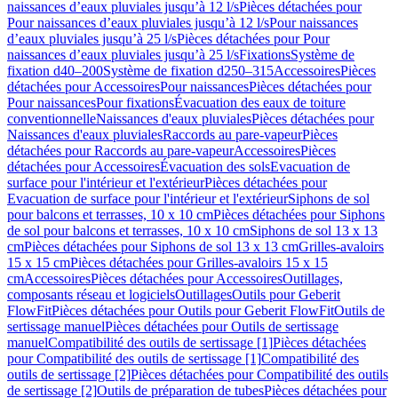
naissances d’eaux pluviales jusqu’à 12 l/s
Pièces détachées pour
Pour naissances d’eaux pluviales jusqu’à 12 l/s
Pour naissances
d’eaux pluviales jusqu’à 25 l/s
Pièces détachées pour Pour
naissances d’eaux pluviales jusqu’à 25 l/s
Fixations
Système de
fixation d40–200
Système de fixation d250–315
Accessoires
Pièces
détachées pour Accessoires
Pour naissances
Pièces détachées pour
Pour naissances
Pour fixations
Évacuation des eaux de toiture
conventionnelle
Naissances d'eaux pluviales
Pièces détachées pour
Naissances d'eaux pluviales
Raccords au pare-vapeur
Pièces
détachées pour Raccords au pare-vapeur
Accessoires
Pièces
détachées pour Accessoires
Évacuation des sols
Evacuation de
surface pour l'intérieur et l'extérieur
Pièces détachées pour
Evacuation de surface pour l'intérieur et l'extérieur
Siphons de sol
pour balcons et terrasses, 10 x 10 cm
Pièces détachées pour Siphons
de sol pour balcons et terrasses, 10 x 10 cm
Siphons de sol 13 x 13
cm
Pièces détachées pour Siphons de sol 13 x 13 cm
Grilles-avaloirs
15 x 15 cm
Pièces détachées pour Grilles-avaloirs 15 x 15
cm
Accessoires
Pièces détachées pour Accessoires
Outillages,
composants réseau et logiciels
Outillages
Outils pour Geberit
FlowFit
Pièces détachées pour Outils pour Geberit FlowFit
Outils de
sertissage manuel
Pièces détachées pour Outils de sertissage
manuel
Compatibilité des outils de sertissage [1]
Pièces détachées
pour Compatibilité des outils de sertissage [1]
Compatibilité des
outils de sertissage [2]
Pièces détachées pour Compatibilité des outils
de sertissage [2]
Outils de préparation de tubes
Pièces détachées pour