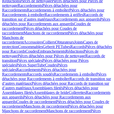
Réductions
Pièces de nettoyage
Pièces détachées pour Pièces de
nettoyage
Raccordements
Pièces détachées pour
Raccordements
Raccordements à emboîter
Pièces détachées pour
Raccordements à emboîter
Raccordements à griffes
Raccords de
transition sur d’autres matériaux
Raccordements aux appareils
Pièces
détachées pour Raccordements aux appareils
Coudes de
raccordement
Pièces détachées pour Coudes de
raccordement
Manchons de raccordement
Pièces détachées pour
Manchons de
raccordement
Accessoires
Colliers
Obturateurs
Joints
Capes de
protection
Consommables
Geberit PE
Tubes
Raccords
Pièces détachées
pour Raccords
Coudes
Embranchements
Réductions
Pièces de
nettoyage
Pièces détachées pour Pièces de nettoyage
Raccords de
transition
Pièces spéciales
Pièces détachées pour Pièces
spéciales
Pièces SuperTube
Coudes
Pièces
spéciales
Raccordements
Pièces détachées pour
Raccordements
Raccords soudés
Raccordements à emboîter
Pièces
détachées pour Raccordements à emboîter
Raccords de transition sur
d’autres matériaux
Pièces détachées pour Raccords de transition sur
d’autres matériaux
Assemblages filetés
Pièces détachées pour
Assemblages filetés
Assemblages de bride
Collerettes
Raccordements
aux appareils
Pièces détachées pour Raccordements aux
appareils
Coudes de raccordement
Pièces détachées pour Coudes de
raccordement
Manchons de raccordement
Pièces détachées pour
Manchons de raccordement
Manchons de raccordement
Pièces