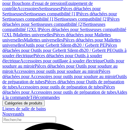
pour Bouchons d'essai de pression
Equipement de
contrôle
Accessoires
Sertisseuses
Pièces détachées pour
Sertisseuses
Sertisseuses compatibilité [1]
Pièces détachées pour
Sertisseuses compatibilité [1]
Sertisseuses compatibilité [2]
Pièces
détachées pour Sertisseuses compatibilité [2]
Sertisseuses
compatibilité [2XL]
Pièces détachées pour Sertisseuses compatibilité
[2XL]
Mallettes universelles
Pièces détachées pour Mallettes
universelles
Mallettes universelles
Pièces détachées pour Mallettes
universelles
Outils pour Geberit Silent-db20 / Geberit PE
Pièces
détachées pour Outils pour Geberit Silent-db20 / Geberit PE
Outils à
souder électrique
Pièces détachées pour Outils à souder
électrique
Accessoires pour outillage à souder électrique
Outils pour
soudure au miroir
Pièces détachées pour Outils pour soudure au
miroir
Accessoires pour outils pour soudure au miroir
Pièces
détachées pour Accessoires pour outils pour soudure au miroir
Outils
de préparation de tubes
Pièces détachées pour Outils de préparation
de tubes
Accessoires pour outils de préparation de tubes
Pièces
détachées pour Accessoires pour outils de préparation de tubes
Aides
à la commande
Télécommandes
Catégories de produits
Lignes de salle de bains
Nouveautés