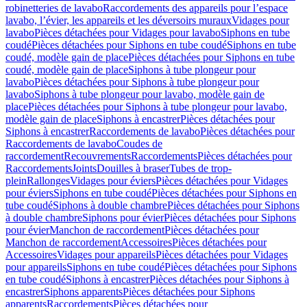
robinetteries de lavabo
Raccordements des appareils pour l’espace
lavabo, l’évier, les appareils et les déversoirs muraux
Vidages pour
lavabo
Pièces détachées pour Vidages pour lavabo
Siphons en tube
coudé
Pièces détachées pour Siphons en tube coudé
Siphons en tube
coudé, modèle gain de place
Pièces détachées pour Siphons en tube
coudé, modèle gain de place
Siphons à tube plongeur pour
lavabo
Pièces détachées pour Siphons à tube plongeur pour
lavabo
Siphons à tube plongeur pour lavabo, modèle gain de
place
Pièces détachées pour Siphons à tube plongeur pour lavabo,
modèle gain de place
Siphons à encastrer
Pièces détachées pour
Siphons à encastrer
Raccordements de lavabo
Pièces détachées pour
Raccordements de lavabo
Coudes de
raccordement
Recouvrements
Raccordements
Pièces détachées pour
Raccordements
Joints
Douilles à braser
Tubes de trop-
plein
Rallonges
Vidages pour éviers
Pièces détachées pour Vidages
pour éviers
Siphons en tube coudé
Pièces détachées pour Siphons en
tube coudé
Siphons à double chambre
Pièces détachées pour Siphons
à double chambre
Siphons pour évier
Pièces détachées pour Siphons
pour évier
Manchon de raccordement
Pièces détachées pour
Manchon de raccordement
Accessoires
Pièces détachées pour
Accessoires
Vidages pour appareils
Pièces détachées pour Vidages
pour appareils
Siphons en tube coudé
Pièces détachées pour Siphons
en tube coudé
Siphons à encastrer
Pièces détachées pour Siphons à
encastrer
Siphons apparents
Pièces détachées pour Siphons
apparents
Raccordements
Pièces détachées pour