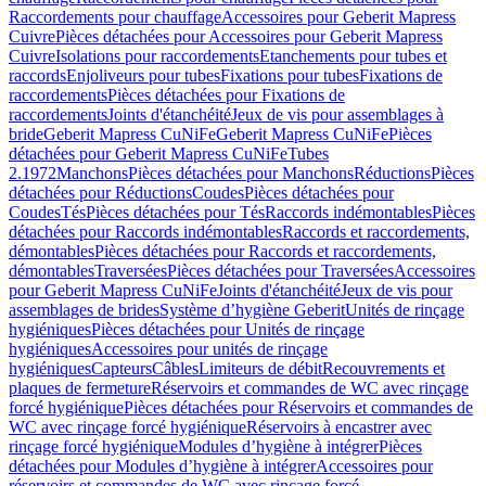
Raccordements pour chauffage
Accessoires pour Geberit Mapress
Cuivre
Pièces détachées pour Accessoires pour Geberit Mapress
Cuivre
Isolations pour raccordements
Etanchements pour tubes et
raccords
Enjoliveurs pour tubes
Fixations pour tubes
Fixations de
raccordements
Pièces détachées pour Fixations de
raccordements
Joints d'étanchéité
Jeux de vis pour assemblages à
bride
Geberit Mapress CuNiFe
Geberit Mapress CuNiFe
Pièces
détachées pour Geberit Mapress CuNiFe
Tubes
2.1972
Manchons
Pièces détachées pour Manchons
Réductions
Pièces
détachées pour Réductions
Coudes
Pièces détachées pour
Coudes
Tés
Pièces détachées pour Tés
Raccords indémontables
Pièces
détachées pour Raccords indémontables
Raccords et raccordements,
démontables
Pièces détachées pour Raccords et raccordements,
démontables
Traversées
Pièces détachées pour Traversées
Accessoires
pour Geberit Mapress CuNiFe
Joints d'étanchéité
Jeux de vis pour
assemblages de brides
Système d’hygiène Geberit
Unités de rinçage
hygiéniques
Pièces détachées pour Unités de rinçage
hygiéniques
Accessoires pour unités de rinçage
hygiéniques
Capteurs
Câbles
Limiteurs de débit
Recouvrements et
plaques de fermeture
Réservoirs et commandes de WC avec rinçage
forcé hygiénique
Pièces détachées pour Réservoirs et commandes de
WC avec rinçage forcé hygiénique
Réservoirs à encastrer avec
rinçage forcé hygiénique
Modules d’hygiène à intégrer
Pièces
détachées pour Modules d’hygiène à intégrer
Accessoires pour
réservoirs et commandes de WC avec rinçage forcé