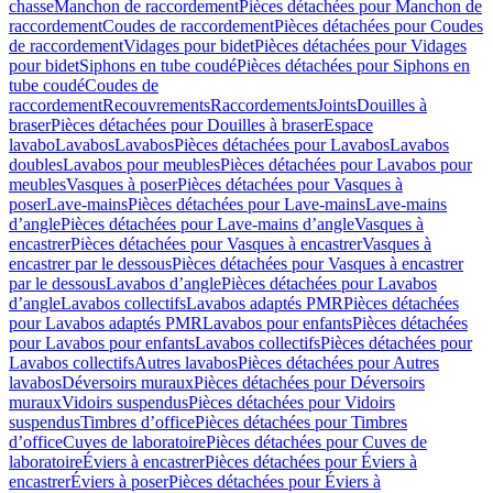
chasse
Manchon de raccordement
Pièces détachées pour Manchon de
raccordement
Coudes de raccordement
Pièces détachées pour Coudes
de raccordement
Vidages pour bidet
Pièces détachées pour Vidages
pour bidet
Siphons en tube coudé
Pièces détachées pour Siphons en
tube coudé
Coudes de
raccordement
Recouvrements
Raccordements
Joints
Douilles à
braser
Pièces détachées pour Douilles à braser
Espace
lavabo
Lavabos
Lavabos
Pièces détachées pour Lavabos
Lavabos
doubles
Lavabos pour meubles
Pièces détachées pour Lavabos pour
meubles
Vasques à poser
Pièces détachées pour Vasques à
poser
Lave-mains
Pièces détachées pour Lave-mains
Lave-mains
d’angle
Pièces détachées pour Lave-mains d’angle
Vasques à
encastrer
Pièces détachées pour Vasques à encastrer
Vasques à
encastrer par le dessous
Pièces détachées pour Vasques à encastrer
par le dessous
Lavabos d’angle
Pièces détachées pour Lavabos
d’angle
Lavabos collectifs
Lavabos adaptés PMR
Pièces détachées
pour Lavabos adaptés PMR
Lavabos pour enfants
Pièces détachées
pour Lavabos pour enfants
Lavabos collectifs
Pièces détachées pour
Lavabos collectifs
Autres lavabos
Pièces détachées pour Autres
lavabos
Déversoirs muraux
Pièces détachées pour Déversoirs
muraux
Vidoirs suspendus
Pièces détachées pour Vidoirs
suspendus
Timbres dʼoffice
Pièces détachées pour Timbres
dʼoffice
Cuves de laboratoire
Pièces détachées pour Cuves de
laboratoire
Éviers à encastrer
Pièces détachées pour Éviers à
encastrer
Éviers à poser
Pièces détachées pour Éviers à