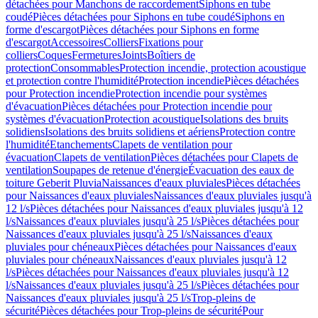
détachées pour Manchons de raccordement
Siphons en tube
coudé
Pièces détachées pour Siphons en tube coudé
Siphons en
forme d'escargot
Pièces détachées pour Siphons en forme
d'escargot
Accessoires
Colliers
Fixations pour
colliers
Coques
Fermetures
Joints
Boîtiers de
protection
Consommables
Protection incendie, protection acoustique
et protection contre l'humidité
Protection incendie
Pièces détachées
pour Protection incendie
Protection incendie pour systèmes
d'évacuation
Pièces détachées pour Protection incendie pour
systèmes d'évacuation
Protection acoustique
Isolations des bruits
solidiens
Isolations des bruits solidiens et aériens
Protection contre
l'humidité
Etanchements
Clapets de ventilation pour
évacuation
Clapets de ventilation
Pièces détachées pour Clapets de
ventilation
Soupapes de retenue d'énergie
Évacuation des eaux de
toiture Geberit Pluvia
Naissances d'eaux pluviales
Pièces détachées
pour Naissances d'eaux pluviales
Naissances d'eaux pluviales jusqu'à
12 l/s
Pièces détachées pour Naissances d'eaux pluviales jusqu'à 12
l/s
Naissances d'eaux pluviales jusqu'à 25 l/s
Pièces détachées pour
Naissances d'eaux pluviales jusqu'à 25 l/s
Naissances d'eaux
pluviales pour chéneaux
Pièces détachées pour Naissances d'eaux
pluviales pour chéneaux
Naissances d'eaux pluviales jusqu'à 12
l/s
Pièces détachées pour Naissances d'eaux pluviales jusqu'à 12
l/s
Naissances d'eaux pluviales jusqu'à 25 l/s
Pièces détachées pour
Naissances d'eaux pluviales jusqu'à 25 l/s
Trop-pleins de
sécurité
Pièces détachées pour Trop-pleins de sécurité
Pour