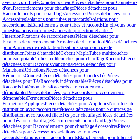
avec raccord fileté
Compteurs d'eau
Pièces détachées pour Compteurs
d'eau
Raccordements pour chauffage
Pièces détachées pour
Raccordements pour chauffage
Accessoires
Pièces détachées pour
Accessoires
Isolations pour tubes et raccords
Isolations pour
raccordements
Etanchements pour tubes et raccords
Enjoliveurs pour
tubes
Fixations pour tubes
Gaines de protection et aides à
l'insertion
Fixations de raccordements
Pièces détachées pour
Fixations de raccordements
Armoires de distribution
Pièces détachées
pour Armoires de distribution
Fixations pour nourrice de
distribution
Joints d'étanchéité
Geberit Mepla
Tubes multicouches
pour eau potable
Tubes multicouches pour chauffage
Raccords
Pièces
détachées pour Raccords
Manchons
Pièces détachées pour
Manchons
Réductions
Pièces détachées pour
Réductions
Coudes
Pièces détachées pour Coudes
Tés
Pièces
détachées pour Tés
Raccords indémontables
Pièces détachées pour
Raccords indémontables
Raccords et raccordements,
démontables
Pièces détachées pour Raccords et raccordements,
démontables
Fermetures
Pièces détachées pour
Fermetures
Appliques
Pièces détachées pour Appliques
Nourrices de
distribution avec raccord fileté
Pièces détachées pour Nourrices de
distribution avec raccord fileté
Tés pour chauffage
Pièces détachées
pour Tés pour chauffage
Raccordements pour chauffage
Pièces
détachées pour Raccordements pour chauffage
Accessoires
Pièces
détachées pour Accessoires
Isolations pour tubes et
raccords
Isolations pour raccordements
Etanchements pour tubes et