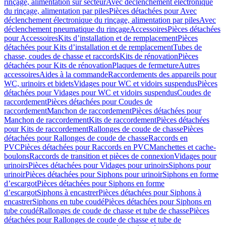
rinçage, alimentation sur secteur
Avec déclenchement électronique
du rinçage, alimentation par piles
Pièces détachées pour Avec
déclenchement électronique du rinçage, alimentation par piles
Avec
déclenchement pneumatique du rinçage
Accessoires
Pièces détachées
pour Accessoires
Kits d’installation et de remplacement
Pièces
détachées pour Kits d’installation et de remplacement
Tubes de
chasse, coudes de chasse et raccords
Kits de rénovation
Pièces
détachées pour Kits de rénovation
Plaques de fermeture
Autres
accessoires
Aides à la commande
Raccordements des appareils pour
WC, urinoirs et bidets
Vidages pour WC et vidoirs suspendus
Pièces
détachées pour Vidages pour WC et vidoirs suspendus
Coudes de
raccordement
Pièces détachées pour Coudes de
raccordement
Manchon de raccordement
Pièces détachées pour
Manchon de raccordement
Kits de raccordement
Pièces détachées
pour Kits de raccordement
Rallonges de coude de chasse
Pièces
détachées pour Rallonges de coude de chasse
Raccords en
PVC
Pièces détachées pour Raccords en PVC
Manchettes et cache-
boulons
Raccords de transition et pièces de connexion
Vidages pour
urinoirs
Pièces détachées pour Vidages pour urinoirs
Siphons pour
urinoir
Pièces détachées pour Siphons pour urinoir
Siphons en forme
d’escargot
Pièces détachées pour Siphons en forme
d’escargot
Siphons à encastrer
Pièces détachées pour Siphons à
encastrer
Siphons en tube coudé
Pièces détachées pour Siphons en
tube coudé
Rallonges de coude de chasse et tube de chasse
Pièces
détachées pour Rallonges de coude de chasse et tube de