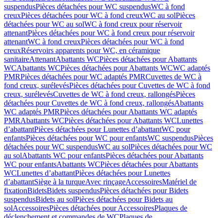
suspendus
Pièces détachées pour WC suspendus
WC à fond
creux
Pièces détachées pour WC à fond creux
WC au sol
Pièces
détachées pour WC au sol
WC à fond creux pour réservoir
attenant
Pièces détachées pour WC à fond creux pour réservoir
attenant
WC à fond creux
Pièces détachées pour WC à fond
creux
Réservoirs apparents pour WC, en céramique
sanitaire
Attenant
Abattants WC
Pièces détachées pour Abattants
WC
Abattants WC
Pièces détachées pour Abattants WC
WC adaptés
PMR
Pièces détachées pour WC adaptés PMR
Cuvettes de WC à
fond creux, surélevés
Pièces détachées pour Cuvettes de WC à fond
creux, surélevés
Cuvettes de WC à fond creux, rallongés
Pièces
détachées pour Cuvettes de WC à fond creux, rallongés
Abattants
WC adaptés PMR
Pièces détachées pour Abattants WC adaptés
PMR
Abattants WC
Pièces détachées pour Abattants WC
Lunettes
d’abattant
Pièces détachées pour Lunettes d’abattant
WC pour
enfants
Pièces détachées pour WC pour enfants
WC suspendus
Pièces
détachées pour WC suspendus
WC au sol
Pièces détachées pour WC
au sol
Abattants WC pour enfants
Pièces détachées pour Abattants
WC pour enfants
Abattants WC
Pièces détachées pour Abattants
WC
Lunettes d’abattant
Pièces détachées pour Lunettes
d’abattant
Siège à la turque
Avec rinçage
Accessoires
Matériel de
fixation
Bidets
Bidets suspendus
Pièces détachées pour Bidets
suspendus
Bidets au sol
Pièces détachées pour Bidets au
sol
Accessoires
Pièces détachées pour Accessoires
Plaques de
déclenchement et commandes de WC
Plaques de