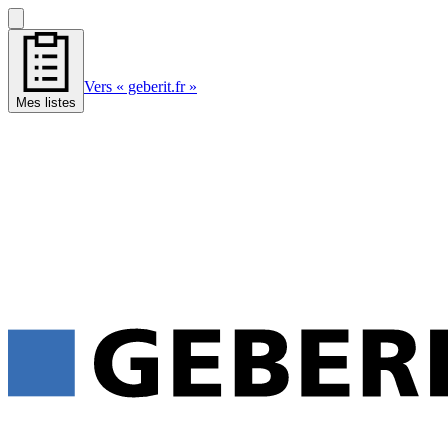
Vers « geberit.fr »
Mes listes