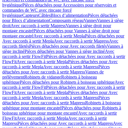
hygiénique
Pièces détachées pour Accessoires pour réservoirs et
commandes de WC avec rinçage forcé
hygiénique
Capteurs
Câbles
Blocs d’alimentation
Pièces détachées
pour Blocs d’alimentation
Composants réseau
Vannes
Vannes à siège
droit
Avec raccords à sertir Mapress
Vannes à siège droit pour
montage encastré
Pièces détachées pour Vannes à siège droit pour
montage encastré
Avec raccords à sertir Mepla
Pièces détachées pour
Avec raccords à sertir Mepla
Avec raccords à sertir Mapress
Avec
raccords filetés
Pièces détachées pour Avec raccords filetés
Vannes à
siège incliné
Pièces détachées pour Vannes à siège incliné
Avec
raccords à sertir FlowFit
Pièces détachées pour Avec raccords à sertir
FlowFit
Avec raccords à sertir Mepla
Pièces détachées pour Avec
raccords à sertir Mepla
Avec raccords à sertir Mapress
Pièces
détachées pour Avec raccords à sertir Mapress
Vannes de
prélèvement
Robinets de vidange
Robinets à boisseau
sphérique
Pièces détachées pour Robinets à boisseau sphérique
Avec
raccords à sertir FlowFit
Pièces détachées pour Avec raccords à sertir
FlowFit
Avec raccords à sertir Mepla
Pièces détachées pour Avec
raccords à sertir Mepla
Avec raccords à sertir Mapress
Pièces
détachées pour Avec raccords à sertir Mapress
Robinets à boisseau
sphérique pour montage encastré
Pièces détachées pour Robinets à
boisseau sphérique pour montage encastré
Avec raccords à sertir
FlowFit
Avec raccords à sertir Mepla
Avec raccords à sertir
Mapress
Pièces détachées pour Avec raccords à sertir Mapress
Avec