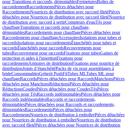
pour Transitions et raccords, démontables
Fermetures
Boîtes de
raccordement
Raccordements
Pièces détachées pour
Raccordements
Nourrices de distribution avec raccord fileté
Pièces
détachées pour Nourrices de distribution avec raccord fileté
Nourrice
de distribution avec raccord à sertir
Compteurs d'eau
Tés pour
chauffage
Transitions et raccords pour chauffage,
démontables
Raccordements pour chauffage
Pièces détachées pour
Raccordements pour chauffage
Accessoires
Isolations pour tubes et
raccords
Isolations pour raccordements
Étanchéités pour tubes et
raccords
Étanchéités pour raccords
Recouvrements pour
tubes
Recouvrement pour raccords
Fixations pour tubes
Gaines de
protection et aides à l'insertion
Fixations pour
raccordements
Armoires de distribution
Fixations pour nourrice de
distribution
Joints d’étanchéité
Packs de vis pour assemblages à
bride
Consommables
Geberit PushFit
Tubes ML
Tubes ML pour
chauffage
Raccords
Pièces détachées pour Raccords
Manchons
Pièces
détachées pour Manchons
Réductions
Pièces détachées pour
Réductions
Coudes
Pièces détachées pour Coudes
Tés
Pièces
détachées pour Tés
Raccords indémontables
Pièces détachées pour
Raccords indémontables
Raccords et raccordements,
démontables
Pièces détachées pour Raccords et raccordements,
démontables
Raccordements
Pièces détachées pour
Raccordements
Nourrices de distribution à emboîter
Pièces détachées
pour Nourrices de distribution à emboîter
Nourrices de distribution
avec raccord fileté
Pièces détachées pour Nourrices de distribution