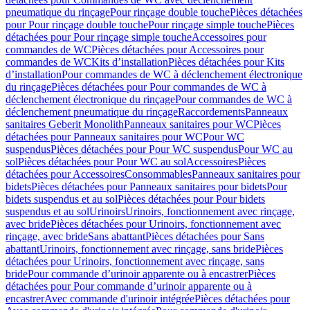
pneumatique du rinçage
Pour rinçage double touche
Pièces détachées
pour Pour rinçage double touche
Pour rinçage simple touche
Pièces
détachées pour Pour rinçage simple touche
Accessoires pour
commandes de WC
Pièces détachées pour Accessoires pour
commandes de WC
Kits d’installation
Pièces détachées pour Kits
d’installation
Pour commandes de WC à déclenchement électronique
du rinçage
Pièces détachées pour Pour commandes de WC à
déclenchement électronique du rinçage
Pour commandes de WC à
déclenchement pneumatique du rinçage
Raccordements
Panneaux
sanitaires Geberit Monolith
Panneaux sanitaires pour WC
Pièces
détachées pour Panneaux sanitaires pour WC
Pour WC
suspendus
Pièces détachées pour Pour WC suspendus
Pour WC au
sol
Pièces détachées pour Pour WC au sol
Accessoires
Pièces
détachées pour Accessoires
Consommables
Panneaux sanitaires pour
bidets
Pièces détachées pour Panneaux sanitaires pour bidets
Pour
bidets suspendus et au sol
Pièces détachées pour Pour bidets
suspendus et au sol
Urinoirs
Urinoirs, fonctionnement avec rinçage,
avec bride
Pièces détachées pour Urinoirs, fonctionnement avec
rinçage, avec bride
Sans abattant
Pièces détachées pour Sans
abattant
Urinoirs, fonctionnement avec rinçage, sans bride
Pièces
détachées pour Urinoirs, fonctionnement avec rinçage, sans
bride
Pour commande d’urinoir apparente ou à encastrer
Pièces
détachées pour Pour commande d’urinoir apparente ou à
encastrer
Avec commande d'urinoir intégrée
Pièces détachées pour