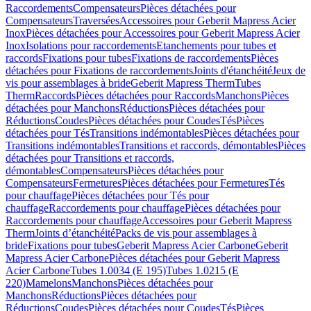
Raccordements
Compensateurs
Pièces détachées pour
Compensateurs
Traversées
Accessoires pour Geberit Mapress Acier
Inox
Pièces détachées pour Accessoires pour Geberit Mapress Acier
Inox
Isolations pour raccordements
Etanchements pour tubes et
raccords
Fixations pour tubes
Fixations de raccordements
Pièces
détachées pour Fixations de raccordements
Joints d'étanchéité
Jeux de
vis pour assemblages à bride
Geberit Mapress Therm
Tubes
Therm
Raccords
Pièces détachées pour Raccords
Manchons
Pièces
détachées pour Manchons
Réductions
Pièces détachées pour
Réductions
Coudes
Pièces détachées pour Coudes
Tés
Pièces
détachées pour Tés
Transitions indémontables
Pièces détachées pour
Transitions indémontables
Transitions et raccords, démontables
Pièces
détachées pour Transitions et raccords,
démontables
Compensateurs
Pièces détachées pour
Compensateurs
Fermetures
Pièces détachées pour Fermetures
Tés
pour chauffage
Pièces détachées pour Tés pour
chauffage
Raccordements pour chauffage
Pièces détachées pour
Raccordements pour chauffage
Accessoires pour Geberit Mapress
Therm
Joints d’étanchéité
Packs de vis pour assemblages à
bride
Fixations pour tubes
Geberit Mapress Acier Carbone
Geberit
Mapress Acier Carbone
Pièces détachées pour Geberit Mapress
Acier Carbone
Tubes 1.0034 (E 195)
Tubes 1.0215 (E
220)
Mamelons
Manchons
Pièces détachées pour
Manchons
Réductions
Pièces détachées pour
Réductions
Coudes
Pièces détachées pour Coudes
Tés
Pièces