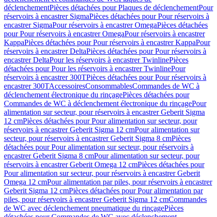
déclenchement
Pièces détachées pour Plaques de déclenchement
Pour
réservoirs à encastrer Sigma
Pièces détachées pour Pour réservoirs à
encastrer Sigma
Pour réservoirs à encastrer Omega
Pièces détachées
pour Pour réservoirs à encastrer Omega
Pour réservoirs à encastrer
Kappa
Pièces détachées pour Pour réservoirs à encastrer Kappa
Pour
réservoirs à encastrer Delta
Pièces détachées pour Pour réservoirs à
encastrer Delta
Pour les réservoirs à encastrer Twinline
Pièces
détachées pour Pour les réservoirs à encastrer Twinline
Pour
réservoirs à encastrer 300T
Pièces détachées pour Pour réservoirs à
encastrer 300T
Accessoires
Consommables
Commandes de WC à
déclenchement électronique du rinçage
Pièces détachées pour
Commandes de WC à déclenchement électronique du rinçage
Pour
alimentation sur secteur, pour réservoirs à encastrer Geberit Sigma
12 cm
Pièces détachées pour Pour alimentation sur secteur, pour
réservoirs à encastrer Geberit Sigma 12 cm
Pour alimentation sur
secteur, pour réservoirs à encastrer Geberit Sigma 8 cm
Pièces
détachées pour Pour alimentation sur secteur, pour réservoirs à
encastrer Geberit Sigma 8 cm
Pour alimentation sur secteur, pour
réservoirs à encastrer Geberit Omega 12 cm
Pièces détachées pour
Pour alimentation sur secteur, pour réservoirs à encastrer Geberit
Omega 12 cm
Pour alimentation par piles, pour réservoirs à encastrer
Geberit Sigma 12 cm
Pièces détachées pour Pour alimentation par
piles, pour réservoirs à encastrer Geberit Sigma 12 cm
Commandes
de WC avec déclenchement pneumatique du rinçage
Pièces
détachées pour Commandes de WC avec déclenchement