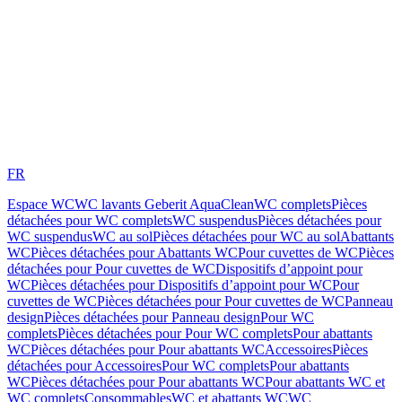
FR
Espace WC
WC lavants Geberit AquaClean
WC complets
Pièces
détachées pour WC complets
WC suspendus
Pièces détachées pour
WC suspendus
WC au sol
Pièces détachées pour WC au sol
Abattants
WC
Pièces détachées pour Abattants WC
Pour cuvettes de WC
Pièces
détachées pour Pour cuvettes de WC
Dispositifs d’appoint pour
WC
Pièces détachées pour Dispositifs d’appoint pour WC
Pour
cuvettes de WC
Pièces détachées pour Pour cuvettes de WC
Panneau
design
Pièces détachées pour Panneau design
Pour WC
complets
Pièces détachées pour Pour WC complets
Pour abattants
WC
Pièces détachées pour Pour abattants WC
Accessoires
Pièces
détachées pour Accessoires
Pour WC complets
Pour abattants
WC
Pièces détachées pour Pour abattants WC
Pour abattants WC et
WC complets
Consommables
WC et abattants WC
WC