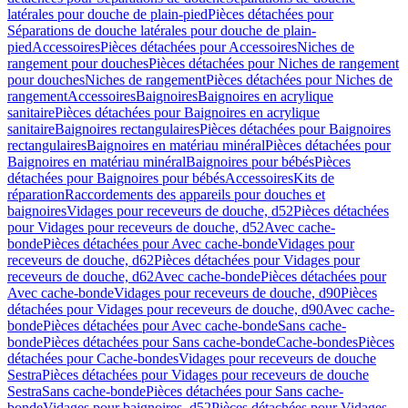
latérales pour douche de plain-pied
Pièces détachées pour
Séparations de douche latérales pour douche de plain-
pied
Accessoires
Pièces détachées pour Accessoires
Niches de
rangement pour douches
Pièces détachées pour Niches de rangement
pour douches
Niches de rangement
Pièces détachées pour Niches de
rangement
Accessoires
Baignoires
Baignoires en acrylique
sanitaire
Pièces détachées pour Baignoires en acrylique
sanitaire
Baignoires rectangulaires
Pièces détachées pour Baignoires
rectangulaires
Baignoires en matériau minéral
Pièces détachées pour
Baignoires en matériau minéral
Baignoires pour bébés
Pièces
détachées pour Baignoires pour bébés
Accessoires
Kits de
réparation
Raccordements des appareils pour douches et
baignoires
Vidages pour receveurs de douche, d52
Pièces détachées
pour Vidages pour receveurs de douche, d52
Avec cache-
bonde
Pièces détachées pour Avec cache-bonde
Vidages pour
receveurs de douche, d62
Pièces détachées pour Vidages pour
receveurs de douche, d62
Avec cache-bonde
Pièces détachées pour
Avec cache-bonde
Vidages pour receveurs de douche, d90
Pièces
détachées pour Vidages pour receveurs de douche, d90
Avec cache-
bonde
Pièces détachées pour Avec cache-bonde
Sans cache-
bonde
Pièces détachées pour Sans cache-bonde
Cache-bondes
Pièces
détachées pour Cache-bondes
Vidages pour receveurs de douche
Sestra
Pièces détachées pour Vidages pour receveurs de douche
Sestra
Sans cache-bonde
Pièces détachées pour Sans cache-
bonde
Vidages pour baignoires, d52
Pièces détachées pour Vidages