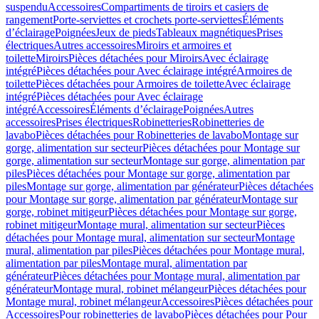
suspendu
Accessoires
Compartiments de tiroirs et casiers de
rangement
Porte-serviettes et crochets porte-serviettes
Éléments
d’éclairage
Poignées
Jeux de pieds
Tableaux magnétiques
Prises
électriques
Autres accessoires
Miroirs et armoires et
toilette
Miroirs
Pièces détachées pour Miroirs
Avec éclairage
intégré
Pièces détachées pour Avec éclairage intégré
Armoires de
toilette
Pièces détachées pour Armoires de toilette
Avec éclairage
intégré
Pièces détachées pour Avec éclairage
intégré
Accessoires
Éléments d’éclairage
Poignées
Autres
accessoires
Prises électriques
Robinetteries
Robinetteries de
lavabo
Pièces détachées pour Robinetteries de lavabo
Montage sur
gorge, alimentation sur secteur
Pièces détachées pour Montage sur
gorge, alimentation sur secteur
Montage sur gorge, alimentation par
piles
Pièces détachées pour Montage sur gorge, alimentation par
piles
Montage sur gorge, alimentation par générateur
Pièces détachées
pour Montage sur gorge, alimentation par générateur
Montage sur
gorge, robinet mitigeur
Pièces détachées pour Montage sur gorge,
robinet mitigeur
Montage mural, alimentation sur secteur
Pièces
détachées pour Montage mural, alimentation sur secteur
Montage
mural, alimentation par piles
Pièces détachées pour Montage mural,
alimentation par piles
Montage mural, alimentation par
générateur
Pièces détachées pour Montage mural, alimentation par
générateur
Montage mural, robinet mélangeur
Pièces détachées pour
Montage mural, robinet mélangeur
Accessoires
Pièces détachées pour
Accessoires
Pour robinetteries de lavabo
Pièces détachées pour Pour