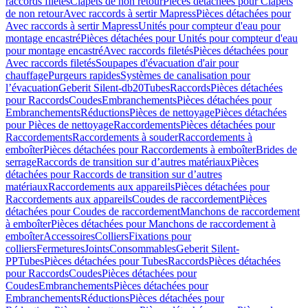
raccords filetés
Clapets de non retour
Pièces détachées pour Clapets
de non retour
Avec raccords à sertir Mapress
Pièces détachées pour
Avec raccords à sertir Mapress
Unités pour compteur d'eau pour
montage encastré
Pièces détachées pour Unités pour compteur d'eau
pour montage encastré
Avec raccords filetés
Pièces détachées pour
Avec raccords filetés
Soupapes d'évacuation d'air pour
chauffage
Purgeurs rapides
Systèmes de canalisation pour
l’évacuation
Geberit Silent-db20
Tubes
Raccords
Pièces détachées
pour Raccords
Coudes
Embranchements
Pièces détachées pour
Embranchements
Réductions
Pièces de nettoyage
Pièces détachées
pour Pièces de nettoyage
Raccordements
Pièces détachées pour
Raccordements
Raccordements à souder
Raccordements à
emboîter
Pièces détachées pour Raccordements à emboîter
Brides de
serrage
Raccords de transition sur d’autres matériaux
Pièces
détachées pour Raccords de transition sur d’autres
matériaux
Raccordements aux appareils
Pièces détachées pour
Raccordements aux appareils
Coudes de raccordement
Pièces
détachées pour Coudes de raccordement
Manchons de raccordement
à emboîter
Pièces détachées pour Manchons de raccordement à
emboîter
Accessoires
Colliers
Fixations pour
colliers
Fermetures
Joints
Consommables
Geberit Silent-
PP
Tubes
Pièces détachées pour Tubes
Raccords
Pièces détachées
pour Raccords
Coudes
Pièces détachées pour
Coudes
Embranchements
Pièces détachées pour
Embranchements
Réductions
Pièces détachées pour