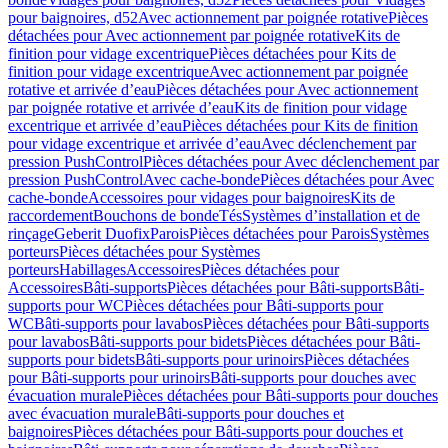
pour baignoires, d52
Avec actionnement par poignée rotative
Pièces
détachées pour Avec actionnement par poignée rotative
Kits de
finition pour vidage excentrique
Pièces détachées pour Kits de
finition pour vidage excentrique
Avec actionnement par poignée
rotative et arrivée d’eau
Pièces détachées pour Avec actionnement
par poignée rotative et arrivée d’eau
Kits de finition pour vidage
excentrique et arrivée d’eau
Pièces détachées pour Kits de finition
pour vidage excentrique et arrivée d’eau
Avec déclenchement par
pression PushControl
Pièces détachées pour Avec déclenchement par
pression PushControl
Avec cache-bonde
Pièces détachées pour Avec
cache-bonde
Accessoires pour vidages pour baignoires
Kits de
raccordement
Bouchons de bonde
Tés
Systèmes d’installation et de
rinçage
Geberit Duofix
Parois
Pièces détachées pour Parois
Systèmes
porteurs
Pièces détachées pour Systèmes
porteurs
Habillages
Accessoires
Pièces détachées pour
Accessoires
Bâti-supports
Pièces détachées pour Bâti-supports
Bâti-
supports pour WC
Pièces détachées pour Bâti-supports pour
WC
Bâti-supports pour lavabos
Pièces détachées pour Bâti-supports
pour lavabos
Bâti-supports pour bidets
Pièces détachées pour Bâti-
supports pour bidets
Bâti-supports pour urinoirs
Pièces détachées
pour Bâti-supports pour urinoirs
Bâti-supports pour douches avec
évacuation murale
Pièces détachées pour Bâti-supports pour douches
avec évacuation murale
Bâti-supports pour douches et
baignoires
Pièces détachées pour Bâti-supports pour douches et