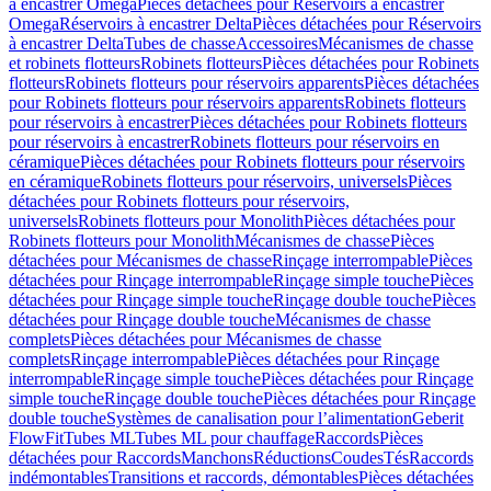
à encastrer Omega
Pièces détachées pour Réservoirs à encastrer
Omega
Réservoirs à encastrer Delta
Pièces détachées pour Réservoirs
à encastrer Delta
Tubes de chasse
Accessoires
Mécanismes de chasse
et robinets flotteurs
Robinets flotteurs
Pièces détachées pour Robinets
flotteurs
Robinets flotteurs pour réservoirs apparents
Pièces détachées
pour Robinets flotteurs pour réservoirs apparents
Robinets flotteurs
pour réservoirs à encastrer
Pièces détachées pour Robinets flotteurs
pour réservoirs à encastrer
Robinets flotteurs pour réservoirs en
céramique
Pièces détachées pour Robinets flotteurs pour réservoirs
en céramique
Robinets flotteurs pour réservoirs, universels
Pièces
détachées pour Robinets flotteurs pour réservoirs,
universels
Robinets flotteurs pour Monolith
Pièces détachées pour
Robinets flotteurs pour Monolith
Mécanismes de chasse
Pièces
détachées pour Mécanismes de chasse
Rinçage interrompable
Pièces
détachées pour Rinçage interrompable
Rinçage simple touche
Pièces
détachées pour Rinçage simple touche
Rinçage double touche
Pièces
détachées pour Rinçage double touche
Mécanismes de chasse
complets
Pièces détachées pour Mécanismes de chasse
complets
Rinçage interrompable
Pièces détachées pour Rinçage
interrompable
Rinçage simple touche
Pièces détachées pour Rinçage
simple touche
Rinçage double touche
Pièces détachées pour Rinçage
double touche
Systèmes de canalisation pour l’alimentation
Geberit
FlowFit
Tubes ML
Tubes ML pour chauffage
Raccords
Pièces
détachées pour Raccords
Manchons
Réductions
Coudes
Tés
Raccords
indémontables
Transitions et raccords, démontables
Pièces détachées