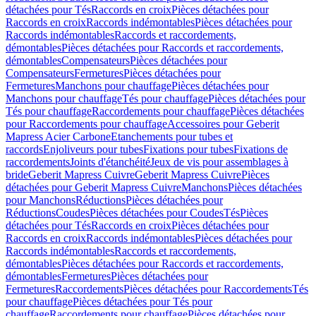
détachées pour Tés
Raccords en croix
Pièces détachées pour
Raccords en croix
Raccords indémontables
Pièces détachées pour
Raccords indémontables
Raccords et raccordements,
démontables
Pièces détachées pour Raccords et raccordements,
démontables
Compensateurs
Pièces détachées pour
Compensateurs
Fermetures
Pièces détachées pour
Fermetures
Manchons pour chauffage
Pièces détachées pour
Manchons pour chauffage
Tés pour chauffage
Pièces détachées pour
Tés pour chauffage
Raccordements pour chauffage
Pièces détachées
pour Raccordements pour chauffage
Accessoires pour Geberit
Mapress Acier Carbone
Etanchements pour tubes et
raccords
Enjoliveurs pour tubes
Fixations pour tubes
Fixations de
raccordements
Joints d'étanchéité
Jeux de vis pour assemblages à
bride
Geberit Mapress Cuivre
Geberit Mapress Cuivre
Pièces
détachées pour Geberit Mapress Cuivre
Manchons
Pièces détachées
pour Manchons
Réductions
Pièces détachées pour
Réductions
Coudes
Pièces détachées pour Coudes
Tés
Pièces
détachées pour Tés
Raccords en croix
Pièces détachées pour
Raccords en croix
Raccords indémontables
Pièces détachées pour
Raccords indémontables
Raccords et raccordements,
démontables
Pièces détachées pour Raccords et raccordements,
démontables
Fermetures
Pièces détachées pour
Fermetures
Raccordements
Pièces détachées pour Raccordements
Tés
pour chauffage
Pièces détachées pour Tés pour
chauffage
Raccordements pour chauffage
Pièces détachées pour