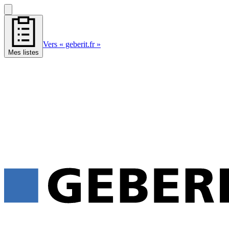
Vers « geberit.fr »
Mes listes