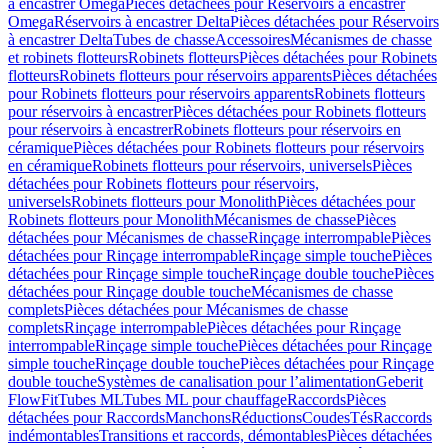
à encastrer Omega
Pièces détachées pour Réservoirs à encastrer
Omega
Réservoirs à encastrer Delta
Pièces détachées pour Réservoirs
à encastrer Delta
Tubes de chasse
Accessoires
Mécanismes de chasse
et robinets flotteurs
Robinets flotteurs
Pièces détachées pour Robinets
flotteurs
Robinets flotteurs pour réservoirs apparents
Pièces détachées
pour Robinets flotteurs pour réservoirs apparents
Robinets flotteurs
pour réservoirs à encastrer
Pièces détachées pour Robinets flotteurs
pour réservoirs à encastrer
Robinets flotteurs pour réservoirs en
céramique
Pièces détachées pour Robinets flotteurs pour réservoirs
en céramique
Robinets flotteurs pour réservoirs, universels
Pièces
détachées pour Robinets flotteurs pour réservoirs,
universels
Robinets flotteurs pour Monolith
Pièces détachées pour
Robinets flotteurs pour Monolith
Mécanismes de chasse
Pièces
détachées pour Mécanismes de chasse
Rinçage interrompable
Pièces
détachées pour Rinçage interrompable
Rinçage simple touche
Pièces
détachées pour Rinçage simple touche
Rinçage double touche
Pièces
détachées pour Rinçage double touche
Mécanismes de chasse
complets
Pièces détachées pour Mécanismes de chasse
complets
Rinçage interrompable
Pièces détachées pour Rinçage
interrompable
Rinçage simple touche
Pièces détachées pour Rinçage
simple touche
Rinçage double touche
Pièces détachées pour Rinçage
double touche
Systèmes de canalisation pour l’alimentation
Geberit
FlowFit
Tubes ML
Tubes ML pour chauffage
Raccords
Pièces
détachées pour Raccords
Manchons
Réductions
Coudes
Tés
Raccords
indémontables
Transitions et raccords, démontables
Pièces détachées