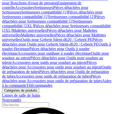
pour Bouchons d'essai de pression
Equipement de
contrôle
Accessoires
Sertisseuses
Pièces détachées pour
Sertisseuses
Sertisseuses compatibilité [1]
Pièces détachées pour
Sertisseuses compatibilité [1]
Sertisseuses compatibilité [2]
Pièces
détachées pour Sertisseuses compatibilité [2]
Sertisseuses
compatibilité [2XL]
Pièces détachées pour Sertisseuses compatibilité
[2XL]
Mallettes universelles
Pièces détachées pour Mallettes
universelles
Mallettes universelles
Pièces détachées pour Mallettes
universelles
Outils pour Geberit Silent-db20 / Geberit PE
Pièces
détachées pour Outils pour Geberit Silent-db20 / Geberit PE
Outils à
souder électrique
Pièces détachées pour Outils à souder
électrique
Accessoires pour outillage à souder électrique
Outils pour
soudure au miroir
Pièces détachées pour Outils pour soudure au
miroir
Accessoires pour outils pour soudure au miroir
Pièces
détachées pour Accessoires pour outils pour soudure au miroir
Outils
de préparation de tubes
Pièces détachées pour Outils de préparation
de tubes
Accessoires pour outils de préparation de tubes
Pièces
détachées pour Accessoires pour outils de préparation de tubes
Aides
à la commande
Télécommandes
Catégories de produits
Lignes de salle de bains
Nouveautés