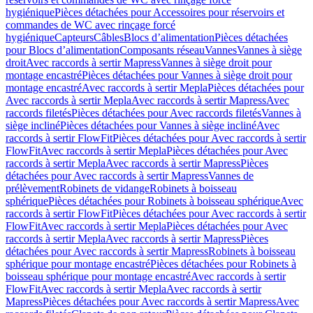
hygiénique
Pièces détachées pour Accessoires pour réservoirs et
commandes de WC avec rinçage forcé
hygiénique
Capteurs
Câbles
Blocs d’alimentation
Pièces détachées
pour Blocs d’alimentation
Composants réseau
Vannes
Vannes à siège
droit
Avec raccords à sertir Mapress
Vannes à siège droit pour
montage encastré
Pièces détachées pour Vannes à siège droit pour
montage encastré
Avec raccords à sertir Mepla
Pièces détachées pour
Avec raccords à sertir Mepla
Avec raccords à sertir Mapress
Avec
raccords filetés
Pièces détachées pour Avec raccords filetés
Vannes à
siège incliné
Pièces détachées pour Vannes à siège incliné
Avec
raccords à sertir FlowFit
Pièces détachées pour Avec raccords à sertir
FlowFit
Avec raccords à sertir Mepla
Pièces détachées pour Avec
raccords à sertir Mepla
Avec raccords à sertir Mapress
Pièces
détachées pour Avec raccords à sertir Mapress
Vannes de
prélèvement
Robinets de vidange
Robinets à boisseau
sphérique
Pièces détachées pour Robinets à boisseau sphérique
Avec
raccords à sertir FlowFit
Pièces détachées pour Avec raccords à sertir
FlowFit
Avec raccords à sertir Mepla
Pièces détachées pour Avec
raccords à sertir Mepla
Avec raccords à sertir Mapress
Pièces
détachées pour Avec raccords à sertir Mapress
Robinets à boisseau
sphérique pour montage encastré
Pièces détachées pour Robinets à
boisseau sphérique pour montage encastré
Avec raccords à sertir
FlowFit
Avec raccords à sertir Mepla
Avec raccords à sertir
Mapress
Pièces détachées pour Avec raccords à sertir Mapress
Avec