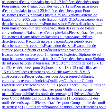
naissances d’eaux pluviales jusqu’à 12 l/s
Pièces détachées pour
Pour naissances d’eaux pluviales jusqu’à 12 l/s
Pour naissances
d’eaux pluviales jusqu’à 25 l/s
Pièces détachées pour Pour
naissances d’eaux pluviales jusqu’à 25 l/s
Fixations
Système de
fixation d40–200
Système de fixation d250–315
Accessoires
Pièces
détachées pour Accessoires
Pour naissances
Pièces détachées pour
Pour naissances
Pour fixations
Évacuation des eaux de toiture
conventionnelle
Naissances d'eaux pluviales
Pièces détachées pour
Naissances d'eaux pluviales
Raccords au pare-vapeur
Pièces
détachées pour Raccords au pare-vapeur
Accessoires
Pièces
détachées pour Accessoires
Évacuation des sols
Evacuation de
surface pour l'intérieur et l'extérieur
Pièces détachées pour
Evacuation de surface pour l'intérieur et l'extérieur
Siphons de sol
pour balcons et terrasses, 10 x 10 cm
Pièces détachées pour Siphons
de sol pour balcons et terrasses, 10 x 10 cm
Siphons de sol 13 x 13
cm
Pièces détachées pour Siphons de sol 13 x 13 cm
Grilles-avaloirs
15 x 15 cm
Pièces détachées pour Grilles-avaloirs 15 x 15
cm
Accessoires
Pièces détachées pour Accessoires
Outillages,
composants réseau et logiciels
Outillages
Outils pour Geberit
FlowFit
Pièces détachées pour Outils pour Geberit FlowFit
Outils de
sertissage manuel
Pièces détachées pour Outils de sertissage
manuel
Compatibilité des outils de sertissage [1]
Pièces détachées
pour Compatibilité des outils de sertissage [1]
Compatibilité des
outils de sertissage [2]
Pièces détachées pour Compatibilité des outils
de sertissage [2]
Outils de préparation de tubes
Pièces détachées pour