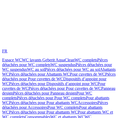
FR
Espace WC
WC lavants Geberit AquaClean
WC complets
Pièces
détachées pour WC complets
WC suspendus
Pièces détachées pour
WC suspendus
WC au sol
Pièces détachées pour WC au sol
Abattants
WC
Pièces détachées pour Abattants WC
Pour cuvettes de WC
Pièces
détachées pour Pour cuvettes de WC
Dispositifs d’appoint pour
WC
Pièces détachées pour Dispositifs d’appoint pour WC
Pour
cuvettes de WC
Pièces détachées pour Pour cuvettes de WC
Panneau
design
Pièces détachées pour Panneau design
Pour WC
complets
Pièces détachées pour Pour WC complets
Pour abattants
WC
Pièces détachées pour Pour abattants WC
Accessoires
Pièces
détachées pour Accessoires
Pour WC complets
Pour abattants
WC
Pièces détachées pour Pour abattants WC
Pour abattants WC et
WC complets
Consommables
WC et abattants WC
WC