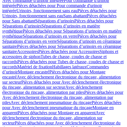
Avec commande d'urinoir intégrée
Pour commande d'urinoir
intégrée
Pièces détachées pour Pour commande d'urinoir
intégrée
Urinoirs, fonctionnement sans eau
Pièces détachées pour
Urinoirs, fonctionnement sans eau
Sans abattant
Pièces détachées
pour Sans abattant
Séparations d’urinoirs
Pièces détachées pour
Séparations d’urinoirs
Séparations d’urinoirs en matière
synthétique
Pièces détachées pour Séparations d’urinoirs en matière
synthétique
Séparations d’urinoirs en verre
Pièces détachées pour
Séparations d’urinoirs en verre
Séparations d’urinoirs en céramique
sanitaire
Pièces détachées pour Séparations d’urinoirs en céramique
sanitaire
Accessoires
Pièces détachées pour Accessoires
Siphons et
accessoires de siphon
Tubes de chasse, coudes de chasse et
raccords
Pièces détachées pour Tubes de chasse, coudes de chasse et
raccords
Matériel de fixation
Habillages latéraux
Commandes
dʼurinoir
Montage encastré
Pièces détachées pour Montage
encastré
Avec déclenchement électronique du rinçage, alimentation
sur secteur
Pièces détachées pour Avec déclenchement électronique
du rinçage, alimentation sur secteur
Avec déclenchement
électronique du rinçage, alimentation par piles
Pièces détachées pour
Avec déclenchement électronique du rinçage, alimentation par
piles
Avec déclenchement pneumatique du rinçage
Pièces détachées
pour Avec déclenchement pneumatique du rinçage
Montage en
apparent
Pièces détachées pour Montage en apparent
Avec
déclenchement électronique du rinçage, alimentation sur
secteur
Pièces détachées pour Avec déclenchement électronique du