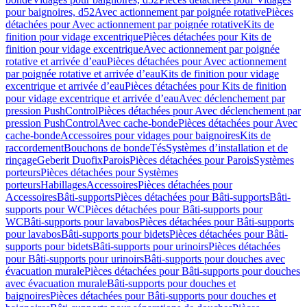
pour baignoires, d52
Avec actionnement par poignée rotative
Pièces
détachées pour Avec actionnement par poignée rotative
Kits de
finition pour vidage excentrique
Pièces détachées pour Kits de
finition pour vidage excentrique
Avec actionnement par poignée
rotative et arrivée d’eau
Pièces détachées pour Avec actionnement
par poignée rotative et arrivée d’eau
Kits de finition pour vidage
excentrique et arrivée d’eau
Pièces détachées pour Kits de finition
pour vidage excentrique et arrivée d’eau
Avec déclenchement par
pression PushControl
Pièces détachées pour Avec déclenchement par
pression PushControl
Avec cache-bonde
Pièces détachées pour Avec
cache-bonde
Accessoires pour vidages pour baignoires
Kits de
raccordement
Bouchons de bonde
Tés
Systèmes d’installation et de
rinçage
Geberit Duofix
Parois
Pièces détachées pour Parois
Systèmes
porteurs
Pièces détachées pour Systèmes
porteurs
Habillages
Accessoires
Pièces détachées pour
Accessoires
Bâti-supports
Pièces détachées pour Bâti-supports
Bâti-
supports pour WC
Pièces détachées pour Bâti-supports pour
WC
Bâti-supports pour lavabos
Pièces détachées pour Bâti-supports
pour lavabos
Bâti-supports pour bidets
Pièces détachées pour Bâti-
supports pour bidets
Bâti-supports pour urinoirs
Pièces détachées
pour Bâti-supports pour urinoirs
Bâti-supports pour douches avec
évacuation murale
Pièces détachées pour Bâti-supports pour douches
avec évacuation murale
Bâti-supports pour douches et
baignoires
Pièces détachées pour Bâti-supports pour douches et