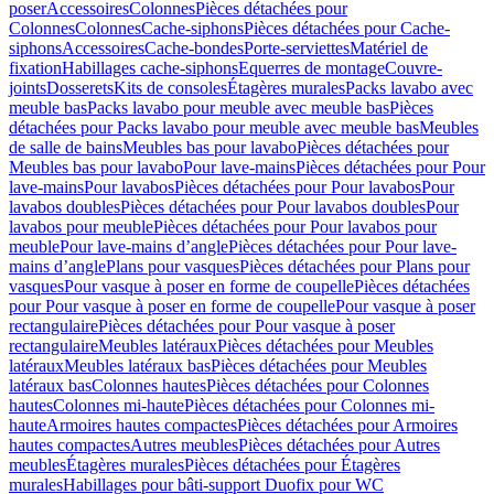
poser
Accessoires
Colonnes
Pièces détachées pour
Colonnes
Colonnes
Cache-siphons
Pièces détachées pour Cache-
siphons
Accessoires
Cache-bondes
Porte-serviettes
Matériel de
fixation
Habillages cache-siphons
Equerres de montage
Couvre-
joints
Dosserets
Kits de consoles
Étagères murales
Packs lavabo avec
meuble bas
Packs lavabo pour meuble avec meuble bas
Pièces
détachées pour Packs lavabo pour meuble avec meuble bas
Meubles
de salle de bains
Meubles bas pour lavabo
Pièces détachées pour
Meubles bas pour lavabo
Pour lave-mains
Pièces détachées pour Pour
lave-mains
Pour lavabos
Pièces détachées pour Pour lavabos
Pour
lavabos doubles
Pièces détachées pour Pour lavabos doubles
Pour
lavabos pour meuble
Pièces détachées pour Pour lavabos pour
meuble
Pour lave-mains d’angle
Pièces détachées pour Pour lave-
mains d’angle
Plans pour vasques
Pièces détachées pour Plans pour
vasques
Pour vasque à poser en forme de coupelle
Pièces détachées
pour Pour vasque à poser en forme de coupelle
Pour vasque à poser
rectangulaire
Pièces détachées pour Pour vasque à poser
rectangulaire
Meubles latéraux
Pièces détachées pour Meubles
latéraux
Meubles latéraux bas
Pièces détachées pour Meubles
latéraux bas
Colonnes hautes
Pièces détachées pour Colonnes
hautes
Colonnes mi-haute
Pièces détachées pour Colonnes mi-
haute
Armoires hautes compactes
Pièces détachées pour Armoires
hautes compactes
Autres meubles
Pièces détachées pour Autres
meubles
Étagères murales
Pièces détachées pour Étagères
murales
Habillages pour bâti-support Duofix pour WC