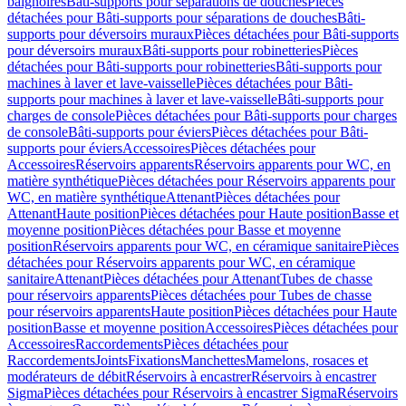
baignoires
Bâti-supports pour séparations de douches
Pièces
détachées pour Bâti-supports pour séparations de douches
Bâti-
supports pour déversoirs muraux
Pièces détachées pour Bâti-supports
pour déversoirs muraux
Bâti-supports pour robinetteries
Pièces
détachées pour Bâti-supports pour robinetteries
Bâti-supports pour
machines à laver et lave-vaisselle
Pièces détachées pour Bâti-
supports pour machines à laver et lave-vaisselle
Bâti-supports pour
charges de console
Pièces détachées pour Bâti-supports pour charges
de console
Bâti-supports pour éviers
Pièces détachées pour Bâti-
supports pour éviers
Accessoires
Pièces détachées pour
Accessoires
Réservoirs apparents
Réservoirs apparents pour WC, en
matière synthétique
Pièces détachées pour Réservoirs apparents pour
WC, en matière synthétique
Attenant
Pièces détachées pour
Attenant
Haute position
Pièces détachées pour Haute position
Basse et
moyenne position
Pièces détachées pour Basse et moyenne
position
Réservoirs apparents pour WC, en céramique sanitaire
Pièces
détachées pour Réservoirs apparents pour WC, en céramique
sanitaire
Attenant
Pièces détachées pour Attenant
Tubes de chasse
pour réservoirs apparents
Pièces détachées pour Tubes de chasse
pour réservoirs apparents
Haute position
Pièces détachées pour Haute
position
Basse et moyenne position
Accessoires
Pièces détachées pour
Accessoires
Raccordements
Pièces détachées pour
Raccordements
Joints
Fixations
Manchettes
Mamelons, rosaces et
modérateurs de débit
Réservoirs à encastrer
Réservoirs à encastrer
Sigma
Pièces détachées pour Réservoirs à encastrer Sigma
Réservoirs