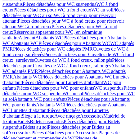
suspendus
Pièces détachées pour WC suspendus
WC à fond
creux
Pièces détachées pour WC à fond creux
WC au sol
Pièces
détachées pour WC au sol
WC à fond creux pour réservoir
attenant
Pièces détachées pour WC à fond creux pour réservoir
attenant
WC à fond creux
Pièces détachées pour WC à fond
creux
Réservoirs apparents pour WC, en céramique
sanitaire
Attenant
Abattants WC
Pièces détachées pour Abattants
WC
Abattants WC
Pièces détachées pour Abattants WC
WC adaptés
PMR
Pièces détachées pour WC adaptés PMR
Cuvettes de WC à
fond creux, surélevés
Pièces détachées pour Cuvettes de WC à fond
creux, surélevés
Cuvettes de WC à fond creux, rallongés
Pièces
détachées pour Cuvettes de WC à fond creux, rallongés
Abattants
WC adaptés PMR
Pièces détachées pour Abattants WC adaptés
PMR
Abattants WC
Pièces détachées pour Abattants WC
Lunettes
d’abattant
Pièces détachées pour Lunettes d’abattant
WC pour
enfants
Pièces détachées pour WC pour enfants
WC suspendus
Pièces
détachées pour WC suspendus
WC au sol
Pièces détachées pour WC
au sol
Abattants WC pour enfants
Pièces détachées pour Abattants
WC pour enfants
Abattants WC
Pièces détachées pour Abattants
WC
Lunettes d’abattant
Pièces détachées pour Lunettes
d’abattant
Siège à la turque
Avec rinçage
Accessoires
Matériel de
fixation
Bidets
Bidets suspendus
Pièces détachées pour Bidets
suspendus
Bidets au sol
Pièces détachées pour Bidets au
sol
Accessoires
Pièces détachées pour Accessoires
Plaques de
déclenchement et commandes de WC
Plaques de