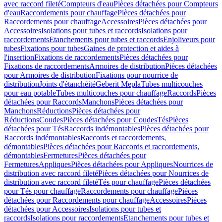
avec raccord fileté
Compteurs d'eau
Pièces détachées pour Compteurs
d'eau
Raccordements pour chauffage
Pièces détachées pour
Raccordements pour chauffage
Accessoires
Pièces détachées pour
Accessoires
Isolations pour tubes et raccords
Isolations pour
raccordements
Etanchements pour tubes et raccords
Enjoliveurs pour
tubes
Fixations pour tubes
Gaines de protection et aides à
l'insertion
Fixations de raccordements
Pièces détachées pour
Fixations de raccordements
Armoires de distribution
Pièces détachées
pour Armoires de distribution
Fixations pour nourrice de
distribution
Joints d'étanchéité
Geberit Mepla
Tubes multicouches
pour eau potable
Tubes multicouches pour chauffage
Raccords
Pièces
détachées pour Raccords
Manchons
Pièces détachées pour
Manchons
Réductions
Pièces détachées pour
Réductions
Coudes
Pièces détachées pour Coudes
Tés
Pièces
détachées pour Tés
Raccords indémontables
Pièces détachées pour
Raccords indémontables
Raccords et raccordements,
démontables
Pièces détachées pour Raccords et raccordements,
démontables
Fermetures
Pièces détachées pour
Fermetures
Appliques
Pièces détachées pour Appliques
Nourrices de
distribution avec raccord fileté
Pièces détachées pour Nourrices de
distribution avec raccord fileté
Tés pour chauffage
Pièces détachées
pour Tés pour chauffage
Raccordements pour chauffage
Pièces
détachées pour Raccordements pour chauffage
Accessoires
Pièces
détachées pour Accessoires
Isolations pour tubes et
raccords
Isolations pour raccordements
Etanchements pour tubes et