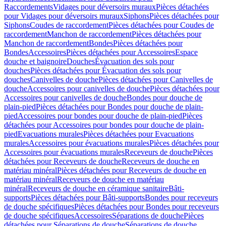
Raccordements
Vidages pour déversoirs muraux
Pièces détachées
pour Vidages pour déversoirs muraux
Siphons
Pièces détachées pour
Siphons
Coudes de raccordement
Pièces détachées pour Coudes de
raccordement
Manchon de raccordement
Pièces détachées pour
Manchon de raccordement
Bondes
Pièces détachées pour
Bondes
Accessoires
Pièces détachées pour Accessoires
Espace
douche et baignoire
Douches
Évacuation des sols pour
douches
Pièces détachées pour Évacuation des sols pour
douches
Canivelles de douche
Pièces détachées pour Canivelles de
douche
Accessoires pour canivelles de douche
Pièces détachées pour
Accessoires pour canivelles de douche
Bondes pour douche de
plain-pied
Pièces détachées pour Bondes pour douche de plain-
pied
Accessoires pour bondes pour douche de plain-pied
Pièces
détachées pour Accessoires pour bondes pour douche de plain-
pied
Evacuations murales
Pièces détachées pour Evacuations
murales
Accessoires pour évacuations murales
Pièces détachées pour
Accessoires pour évacuations murales
Receveurs de douche
Pièces
détachées pour Receveurs de douche
Receveurs de douche en
matériau minéral
Pièces détachées pour Receveurs de douche en
matériau minéral
Receveurs de douche en matériau
minéral
Receveurs de douche en céramique sanitaire
Bâti-
supports
Pièces détachées pour Bâti-supports
Bondes pour receveurs
de douche spécifiques
Pièces détachées pour Bondes pour receveurs
de douche spécifiques
Accessoires
Séparations de douche
Pièces
détachées pour Séparations de douche
Séparations de douche