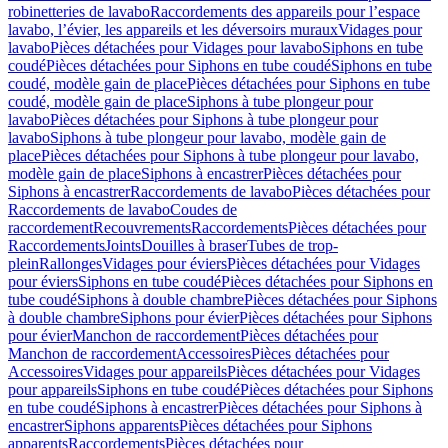
robinetteries de lavabo
Raccordements des appareils pour l’espace
lavabo, l’évier, les appareils et les déversoirs muraux
Vidages pour
lavabo
Pièces détachées pour Vidages pour lavabo
Siphons en tube
coudé
Pièces détachées pour Siphons en tube coudé
Siphons en tube
coudé, modèle gain de place
Pièces détachées pour Siphons en tube
coudé, modèle gain de place
Siphons à tube plongeur pour
lavabo
Pièces détachées pour Siphons à tube plongeur pour
lavabo
Siphons à tube plongeur pour lavabo, modèle gain de
place
Pièces détachées pour Siphons à tube plongeur pour lavabo,
modèle gain de place
Siphons à encastrer
Pièces détachées pour
Siphons à encastrer
Raccordements de lavabo
Pièces détachées pour
Raccordements de lavabo
Coudes de
raccordement
Recouvrements
Raccordements
Pièces détachées pour
Raccordements
Joints
Douilles à braser
Tubes de trop-
plein
Rallonges
Vidages pour éviers
Pièces détachées pour Vidages
pour éviers
Siphons en tube coudé
Pièces détachées pour Siphons en
tube coudé
Siphons à double chambre
Pièces détachées pour Siphons
à double chambre
Siphons pour évier
Pièces détachées pour Siphons
pour évier
Manchon de raccordement
Pièces détachées pour
Manchon de raccordement
Accessoires
Pièces détachées pour
Accessoires
Vidages pour appareils
Pièces détachées pour Vidages
pour appareils
Siphons en tube coudé
Pièces détachées pour Siphons
en tube coudé
Siphons à encastrer
Pièces détachées pour Siphons à
encastrer
Siphons apparents
Pièces détachées pour Siphons
apparents
Raccordements
Pièces détachées pour