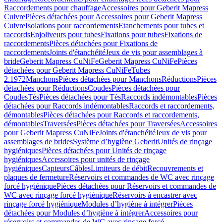
Raccordements pour chauffage
Accessoires pour Geberit Mapress
Cuivre
Pièces détachées pour Accessoires pour Geberit Mapress
Cuivre
Isolations pour raccordements
Etanchements pour tubes et
raccords
Enjoliveurs pour tubes
Fixations pour tubes
Fixations de
raccordements
Pièces détachées pour Fixations de
raccordements
Joints d'étanchéité
Jeux de vis pour assemblages à
bride
Geberit Mapress CuNiFe
Geberit Mapress CuNiFe
Pièces
détachées pour Geberit Mapress CuNiFe
Tubes
2.1972
Manchons
Pièces détachées pour Manchons
Réductions
Pièces
détachées pour Réductions
Coudes
Pièces détachées pour
Coudes
Tés
Pièces détachées pour Tés
Raccords indémontables
Pièces
détachées pour Raccords indémontables
Raccords et raccordements,
démontables
Pièces détachées pour Raccords et raccordements,
démontables
Traversées
Pièces détachées pour Traversées
Accessoires
pour Geberit Mapress CuNiFe
Joints d'étanchéité
Jeux de vis pour
assemblages de brides
Système d’hygiène Geberit
Unités de rinçage
hygiéniques
Pièces détachées pour Unités de rinçage
hygiéniques
Accessoires pour unités de rinçage
hygiéniques
Capteurs
Câbles
Limiteurs de débit
Recouvrements et
plaques de fermeture
Réservoirs et commandes de WC avec rinçage
forcé hygiénique
Pièces détachées pour Réservoirs et commandes de
WC avec rinçage forcé hygiénique
Réservoirs à encastrer avec
rinçage forcé hygiénique
Modules d’hygiène à intégrer
Pièces
détachées pour Modules d’hygiène à intégrer
Accessoires pour
réservoirs et commandes de WC avec rinçage forcé