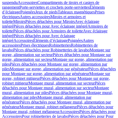
suspendu
Accessoires
Compartiments de tiroirs et casiers de
rangement
Porte-serviettes et crochets porte-serviettes
Éléments
d’éclairage
Poignées
Jeux de pieds
Tableaux magnétiques
Prises
électriques
Autres accessoires
Miroirs et armoires et
toilette
Miroirs
Pièces détachées pour Miroirs
Avec éclairage
intégré
Pièces détachées pour Avec éclairage intégré
Armoires de
toilette
Pièces détachées pour Armoires de toilette
Avec éclairage
intégré
Pièces détachées pour Avec éclairage
intégré
Accessoires
Éléments d’éclairage
Poignées
Autres
accessoires
Prises électriques
Robinetteries
Robinetteries de
lavabo
Pièces détachées pour Robinetteries de lavabo
Montage sur
gorge, alimentation sur secteur
Pièces détachées pour Montage sur
gorge, alimentation sur secteur
Montage sur gorge, alimentation par
piles
Pièces détachées pour Montage sur gorge, alimentation par
piles
Montage sur gorge, alimentation par générateur
Pièces détachées
pour Montage sur gorge, alimentation par générateur
Montage sur
gorge, robinet mitigeur
Pièces détachées pour Montage sur gorge,
robinet mitigeur
Montage mural, alimentation sur secteur
Pièces
détachées pour Montage mural, alimentation sur secteur
Montage
mural, alimentation par piles
Pièces détachées pour Montage mural,
alimentation par piles
Montage mural, alimentation par
générateur
Pièces détachées pour Montage mural, alimentation par
générateur
Montage mural, robinet mélangeur
Pièces détachées pour
Montage mural, robinet mélangeur
Accessoires
Pièces détachées pour
Accessoires
Pour robinetteries de lavabo
Pièces détachées pour Pour