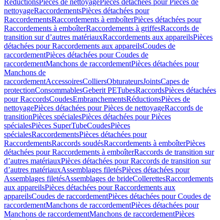
Réductions
Pièces de nettoyage
Pièces détachées pour Pièces de
nettoyage
Raccordements
Pièces détachées pour
Raccordements
Raccordements à emboîter
Pièces détachées pour
Raccordements à emboîter
Raccordements à griffes
Raccords de
transition sur d’autres matériaux
Raccordements aux appareils
Pièces
détachées pour Raccordements aux appareils
Coudes de
raccordement
Pièces détachées pour Coudes de
raccordement
Manchons de raccordement
Pièces détachées pour
Manchons de
raccordement
Accessoires
Colliers
Obturateurs
Joints
Capes de
protection
Consommables
Geberit PE
Tubes
Raccords
Pièces détachées
pour Raccords
Coudes
Embranchements
Réductions
Pièces de
nettoyage
Pièces détachées pour Pièces de nettoyage
Raccords de
transition
Pièces spéciales
Pièces détachées pour Pièces
spéciales
Pièces SuperTube
Coudes
Pièces
spéciales
Raccordements
Pièces détachées pour
Raccordements
Raccords soudés
Raccordements à emboîter
Pièces
détachées pour Raccordements à emboîter
Raccords de transition sur
d’autres matériaux
Pièces détachées pour Raccords de transition sur
d’autres matériaux
Assemblages filetés
Pièces détachées pour
Assemblages filetés
Assemblages de bride
Collerettes
Raccordements
aux appareils
Pièces détachées pour Raccordements aux
appareils
Coudes de raccordement
Pièces détachées pour Coudes de
raccordement
Manchons de raccordement
Pièces détachées pour
Manchons de raccordement
Manchons de raccordement
Pièces