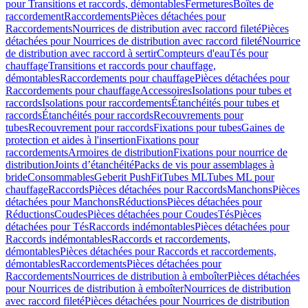
pour Transitions et raccords, démontables
Fermetures
Boîtes de
raccordement
Raccordements
Pièces détachées pour
Raccordements
Nourrices de distribution avec raccord fileté
Pièces
détachées pour Nourrices de distribution avec raccord fileté
Nourrice
de distribution avec raccord à sertir
Compteurs d'eau
Tés pour
chauffage
Transitions et raccords pour chauffage,
démontables
Raccordements pour chauffage
Pièces détachées pour
Raccordements pour chauffage
Accessoires
Isolations pour tubes et
raccords
Isolations pour raccordements
Étanchéités pour tubes et
raccords
Étanchéités pour raccords
Recouvrements pour
tubes
Recouvrement pour raccords
Fixations pour tubes
Gaines de
protection et aides à l'insertion
Fixations pour
raccordements
Armoires de distribution
Fixations pour nourrice de
distribution
Joints d’étanchéité
Packs de vis pour assemblages à
bride
Consommables
Geberit PushFit
Tubes ML
Tubes ML pour
chauffage
Raccords
Pièces détachées pour Raccords
Manchons
Pièces
détachées pour Manchons
Réductions
Pièces détachées pour
Réductions
Coudes
Pièces détachées pour Coudes
Tés
Pièces
détachées pour Tés
Raccords indémontables
Pièces détachées pour
Raccords indémontables
Raccords et raccordements,
démontables
Pièces détachées pour Raccords et raccordements,
démontables
Raccordements
Pièces détachées pour
Raccordements
Nourrices de distribution à emboîter
Pièces détachées
pour Nourrices de distribution à emboîter
Nourrices de distribution
avec raccord fileté
Pièces détachées pour Nourrices de distribution