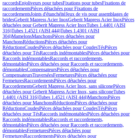
raccords
Enjoliveurs pour tubes
Fixations pour tubes
Fixations de
raccordements
Pièces détachées pour Fixations de
raccordements
Joints d'étanchéité
Jeux de vis pour assemblages de
brides
Geberit Mapress Acier Inox
Geberit Mapress Acier Inox
Pièces
détachées pour Geberit Mapress Acier Inox
Tubes 1.4401 (AISI
316)
Tubes 1.4521 (AISI 444)
Tubes 1.4301 (AISI
304)
Mamelons
Manchons
Pièces détachées pour
Manchons
Réductions
Pièces détachées pour
Réductions
Coudes
Pièces détachées pour Coudes
Tés
Pièces
détachées pour Tés
Raccords indémontables
Pièces détachées pour
Raccords indémontables
Raccords et raccordements,
démontables
Pièces détachées pour Raccords et raccordements,
démontables
Compensateurs
Pièces détachées pour
Compensateurs
Traversées
Fermetures
Pièces détachées pour
Fermetures
Raccordements
Pièces détachées pour
Raccordements
Geberit Mapress Acier Inox, sans silicone
Pièces
détachées pour Geberit Mapress Acier Inox, sans silicone
Tubes
1.4401 (AISI 316)
Tubes 1.4521 (AISI 444)
Manchons
Pièces
détachées pour Manchons
Réductions
Pièces détachées pour
Réductions
Coudes
Pièces détachées pour Coudes
Tés
Pièces
détachées pour Tés
Raccords indémontables
Pièces détachées pour
Raccords indémontables
Raccords et raccordements,
démontables
Pièces détachées pour Raccords et raccordements,
démontables
Fermetures
Pièces détachées pour
Fermetures
Raccordements
Pièces détachées pour