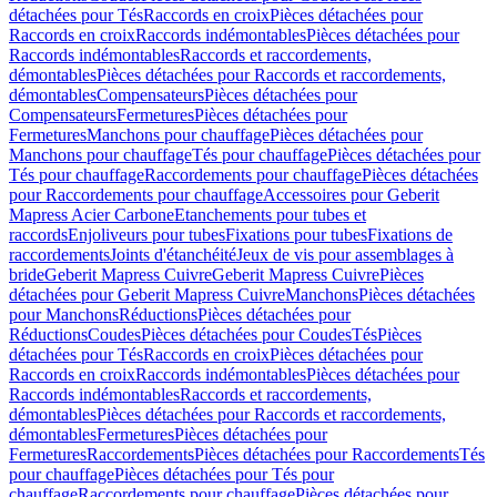
détachées pour Tés
Raccords en croix
Pièces détachées pour
Raccords en croix
Raccords indémontables
Pièces détachées pour
Raccords indémontables
Raccords et raccordements,
démontables
Pièces détachées pour Raccords et raccordements,
démontables
Compensateurs
Pièces détachées pour
Compensateurs
Fermetures
Pièces détachées pour
Fermetures
Manchons pour chauffage
Pièces détachées pour
Manchons pour chauffage
Tés pour chauffage
Pièces détachées pour
Tés pour chauffage
Raccordements pour chauffage
Pièces détachées
pour Raccordements pour chauffage
Accessoires pour Geberit
Mapress Acier Carbone
Etanchements pour tubes et
raccords
Enjoliveurs pour tubes
Fixations pour tubes
Fixations de
raccordements
Joints d'étanchéité
Jeux de vis pour assemblages à
bride
Geberit Mapress Cuivre
Geberit Mapress Cuivre
Pièces
détachées pour Geberit Mapress Cuivre
Manchons
Pièces détachées
pour Manchons
Réductions
Pièces détachées pour
Réductions
Coudes
Pièces détachées pour Coudes
Tés
Pièces
détachées pour Tés
Raccords en croix
Pièces détachées pour
Raccords en croix
Raccords indémontables
Pièces détachées pour
Raccords indémontables
Raccords et raccordements,
démontables
Pièces détachées pour Raccords et raccordements,
démontables
Fermetures
Pièces détachées pour
Fermetures
Raccordements
Pièces détachées pour Raccordements
Tés
pour chauffage
Pièces détachées pour Tés pour
chauffage
Raccordements pour chauffage
Pièces détachées pour