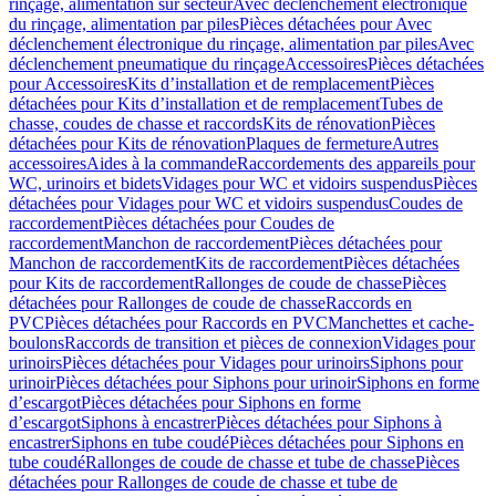
rinçage, alimentation sur secteur
Avec déclenchement électronique
du rinçage, alimentation par piles
Pièces détachées pour Avec
déclenchement électronique du rinçage, alimentation par piles
Avec
déclenchement pneumatique du rinçage
Accessoires
Pièces détachées
pour Accessoires
Kits d’installation et de remplacement
Pièces
détachées pour Kits d’installation et de remplacement
Tubes de
chasse, coudes de chasse et raccords
Kits de rénovation
Pièces
détachées pour Kits de rénovation
Plaques de fermeture
Autres
accessoires
Aides à la commande
Raccordements des appareils pour
WC, urinoirs et bidets
Vidages pour WC et vidoirs suspendus
Pièces
détachées pour Vidages pour WC et vidoirs suspendus
Coudes de
raccordement
Pièces détachées pour Coudes de
raccordement
Manchon de raccordement
Pièces détachées pour
Manchon de raccordement
Kits de raccordement
Pièces détachées
pour Kits de raccordement
Rallonges de coude de chasse
Pièces
détachées pour Rallonges de coude de chasse
Raccords en
PVC
Pièces détachées pour Raccords en PVC
Manchettes et cache-
boulons
Raccords de transition et pièces de connexion
Vidages pour
urinoirs
Pièces détachées pour Vidages pour urinoirs
Siphons pour
urinoir
Pièces détachées pour Siphons pour urinoir
Siphons en forme
d’escargot
Pièces détachées pour Siphons en forme
d’escargot
Siphons à encastrer
Pièces détachées pour Siphons à
encastrer
Siphons en tube coudé
Pièces détachées pour Siphons en
tube coudé
Rallonges de coude de chasse et tube de chasse
Pièces
détachées pour Rallonges de coude de chasse et tube de