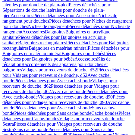
latérales pour douche de plain-pied
Pièces détachées pour
Séparations de douche latérales pour douche de plain-
pied
Accessoires
Pièces détachées pour Accessoires
Niches de
rangement pour douches
Pièces détachées pour Niches de rangement
pour douches
Niches de rangement
Pièces détachées pour Niches de
rangement
Accessoires
Baignoires
Baignoires en acrylique
sanitaire
Pièces détachées pour Baignoires en acrylique
sanitaire
Baignoires rectangulaires
Pièces détachées pour Baignoires
rectangulaires
Baignoires en matériau minéral
Pièces détachées pour
Baignoires en matériau minéral
Baignoires pour bébés
Pièces
détachées pour Baignoires pour bébés
Accessoires
Kits de
réparation
Raccordements des appareils pour douches et
baignoires
Vidages pour receveurs de douche, d52
Pièces détachées
pour Vidages pour receveurs de douche, d52
Avec cache-
bonde
Pièces détachées pour Avec cache-bonde
Vidages pour
receveurs de douche, d62
Pièces détachées pour Vidages pour
receveurs de douche, d62
Avec cache-bonde
Pièces détachées pour
Avec cache-bonde
Vidages pour receveurs de douche, d90
Pièces
détachées pour Vidages pour receveurs de douche, d90
Avec cache-
bonde
Pièces détachées pour Avec cache-bonde
Sans cache-
bonde
Pièces détachées pour Sans cache-bonde
Cache-bondes
Pièces
détachées pour Cache-bondes
Vidages pour receveurs de douche
Sestra
Pièces détachées pour Vidages pour receveurs de douche
Sestra
Sans cache-bonde
Pièces détachées pour Sans cache-
bonde
Vidages pour baignoires, d52
Pièces détachées pour Vidages