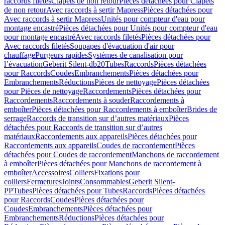
raccords filetés
Clapets de non retour
Pièces détachées pour Clapets
de non retour
Avec raccords à sertir Mapress
Pièces détachées pour
Avec raccords à sertir Mapress
Unités pour compteur d'eau pour
montage encastré
Pièces détachées pour Unités pour compteur d'eau
pour montage encastré
Avec raccords filetés
Pièces détachées pour
Avec raccords filetés
Soupapes d'évacuation d'air pour
chauffage
Purgeurs rapides
Systèmes de canalisation pour
l’évacuation
Geberit Silent-db20
Tubes
Raccords
Pièces détachées
pour Raccords
Coudes
Embranchements
Pièces détachées pour
Embranchements
Réductions
Pièces de nettoyage
Pièces détachées
pour Pièces de nettoyage
Raccordements
Pièces détachées pour
Raccordements
Raccordements à souder
Raccordements à
emboîter
Pièces détachées pour Raccordements à emboîter
Brides de
serrage
Raccords de transition sur d’autres matériaux
Pièces
détachées pour Raccords de transition sur d’autres
matériaux
Raccordements aux appareils
Pièces détachées pour
Raccordements aux appareils
Coudes de raccordement
Pièces
détachées pour Coudes de raccordement
Manchons de raccordement
à emboîter
Pièces détachées pour Manchons de raccordement à
emboîter
Accessoires
Colliers
Fixations pour
colliers
Fermetures
Joints
Consommables
Geberit Silent-
PP
Tubes
Pièces détachées pour Tubes
Raccords
Pièces détachées
pour Raccords
Coudes
Pièces détachées pour
Coudes
Embranchements
Pièces détachées pour
Embranchements
Réductions
Pièces détachées pour