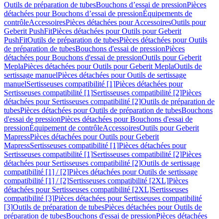
Outils de préparation de tubes
Bouchons d’essai de pression
Pièces
détachées pour Bouchons d’essai de pression
Équipements de
contrôle
Accessoires
Pièces détachées pour Accessoires
Outils pour
Geberit PushFit
Pièces détachées pour Outils pour Geberit
PushFit
Outils de préparation de tubes
Pièces détachées pour Outils
de préparation de tubes
Bouchons d'essai de pression
Pièces
détachées pour Bouchons d'essai de pression
Outils pour Geberit
Mepla
Pièces détachées pour Outils pour Geberit Mepla
Outils de
sertissage manuel
Pièces détachées pour Outils de sertissage
manuel
Sertisseuses compatibilité [1]
Pièces détachées pour
Sertisseuses compatibilité [1]
Sertisseuses compatibilité [2]
Pièces
détachées pour Sertisseuses compatibilité [2]
Outils de préparation de
tubes
Pièces détachées pour Outils de préparation de tubes
Bouchons
d'essai de pression
Pièces détachées pour Bouchons d'essai de
pression
Équipement de contrôle
Accessoires
Outils pour Geberit
Mapress
Pièces détachées pour Outils pour Geberit
Mapress
Sertisseuses compatibilité [1]
Pièces détachées pour
Sertisseuses compatibilité [1]
Sertisseuses compatibilité [2]
Pièces
détachées pour Sertisseuses compatibilité [2]
Outils de sertissage
compatibilité [1] / [2]
Pièces détachées pour Outils de sertissage
compatibilité [1] / [2]
Sertisseuses compatibilité [2XL]
Pièces
détachées pour Sertisseuses compatibilité [2XL]
Sertisseuses
compatibilité [3]
Pièces détachées pour Sertisseuses compatibilité
[3]
Outils de préparation de tubes
Pièces détachées pour Outils de
préparation de tubes
Bouchons d'essai de pression
Pièces détachées