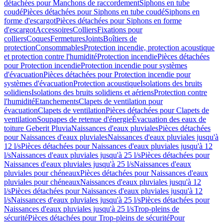
détachées pour Manchons de raccordement
Siphons en tube
coudé
Pièces détachées pour Siphons en tube coudé
Siphons en
forme d'escargot
Pièces détachées pour Siphons en forme
d'escargot
Accessoires
Colliers
Fixations pour
colliers
Coques
Fermetures
Joints
Boîtiers de
protection
Consommables
Protection incendie, protection acoustique
et protection contre l'humidité
Protection incendie
Pièces détachées
pour Protection incendie
Protection incendie pour systèmes
d'évacuation
Pièces détachées pour Protection incendie pour
systèmes d'évacuation
Protection acoustique
Isolations des bruits
solidiens
Isolations des bruits solidiens et aériens
Protection contre
l'humidité
Etanchements
Clapets de ventilation pour
évacuation
Clapets de ventilation
Pièces détachées pour Clapets de
ventilation
Soupapes de retenue d'énergie
Évacuation des eaux de
toiture Geberit Pluvia
Naissances d'eaux pluviales
Pièces détachées
pour Naissances d'eaux pluviales
Naissances d'eaux pluviales jusqu'à
12 l/s
Pièces détachées pour Naissances d'eaux pluviales jusqu'à 12
l/s
Naissances d'eaux pluviales jusqu'à 25 l/s
Pièces détachées pour
Naissances d'eaux pluviales jusqu'à 25 l/s
Naissances d'eaux
pluviales pour chéneaux
Pièces détachées pour Naissances d'eaux
pluviales pour chéneaux
Naissances d'eaux pluviales jusqu'à 12
l/s
Pièces détachées pour Naissances d'eaux pluviales jusqu'à 12
l/s
Naissances d'eaux pluviales jusqu'à 25 l/s
Pièces détachées pour
Naissances d'eaux pluviales jusqu'à 25 l/s
Trop-pleins de
sécurité
Pièces détachées pour Trop-pleins de sécurité
Pour