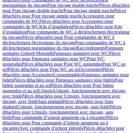
pneumatique du rinçage
Pour rinçage double touche
Pièces détachées
pour Pour rinçage double touche
Pour rinçage simple touche
Pièces
détachées pour Pour rinçage simple touche
Accessoires pour
commandes de WC
Pièces détachées pour Accessoires pour
commandes de WC
Kits d’installation
Pièces détachées pour Kits
d’installation
Pour commandes de WC à déclenchement électronique
du rinçage
Pièces détachées pour Pour commandes de WC à
déclenchement électronique du rinçage
Pour commandes de WC à
déclenchement pneumatique du rinçage
Raccordements
Panneaux
sanitaires Geberit Monolith
Panneaux sanitaires pour WC
Pièces
détachées pour Panneaux sanitaires pour WC
Pour WC
suspendus
Pièces détachées pour Pour WC suspendus
Pour WC au
sol
Pièces détachées pour Pour WC au sol
Accessoires
Pièces
détachées pour Accessoires
Consommables
Panneaux sanitaires pour
bidets
Pièces détachées pour Panneaux sanitaires pour bidets
Pour
bidets suspendus et au sol
Pièces détachées pour Pour bidets
suspendus et au sol
Urinoirs
Urinoirs, fonctionnement avec rinçage,
avec bride
Pièces détachées pour Urinoirs, fonctionnement avec
rinçage, avec bride
Sans abattant
Pièces détachées pour Sans
abattant
Urinoirs, fonctionnement avec rinçage, sans bride
Pièces
détachées pour Urinoirs, fonctionnement avec rinçage, sans
bride
Pour commande d’urinoir apparente ou à encastrer
Pièces
détachées pour Pour commande d’urinoir apparente ou à
encastrer
Avec commande d'urinoir intégrée
Pièces détachées pour