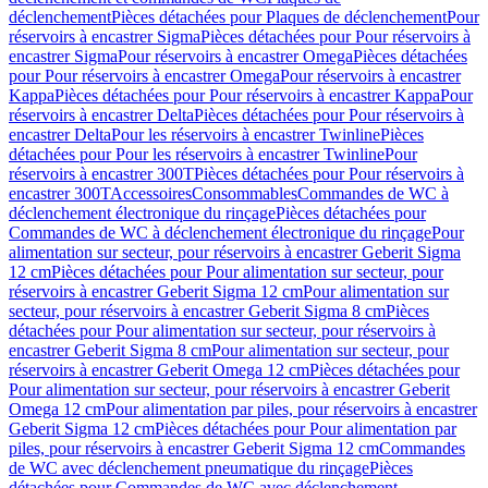
déclenchement
Pièces détachées pour Plaques de déclenchement
Pour
réservoirs à encastrer Sigma
Pièces détachées pour Pour réservoirs à
encastrer Sigma
Pour réservoirs à encastrer Omega
Pièces détachées
pour Pour réservoirs à encastrer Omega
Pour réservoirs à encastrer
Kappa
Pièces détachées pour Pour réservoirs à encastrer Kappa
Pour
réservoirs à encastrer Delta
Pièces détachées pour Pour réservoirs à
encastrer Delta
Pour les réservoirs à encastrer Twinline
Pièces
détachées pour Pour les réservoirs à encastrer Twinline
Pour
réservoirs à encastrer 300T
Pièces détachées pour Pour réservoirs à
encastrer 300T
Accessoires
Consommables
Commandes de WC à
déclenchement électronique du rinçage
Pièces détachées pour
Commandes de WC à déclenchement électronique du rinçage
Pour
alimentation sur secteur, pour réservoirs à encastrer Geberit Sigma
12 cm
Pièces détachées pour Pour alimentation sur secteur, pour
réservoirs à encastrer Geberit Sigma 12 cm
Pour alimentation sur
secteur, pour réservoirs à encastrer Geberit Sigma 8 cm
Pièces
détachées pour Pour alimentation sur secteur, pour réservoirs à
encastrer Geberit Sigma 8 cm
Pour alimentation sur secteur, pour
réservoirs à encastrer Geberit Omega 12 cm
Pièces détachées pour
Pour alimentation sur secteur, pour réservoirs à encastrer Geberit
Omega 12 cm
Pour alimentation par piles, pour réservoirs à encastrer
Geberit Sigma 12 cm
Pièces détachées pour Pour alimentation par
piles, pour réservoirs à encastrer Geberit Sigma 12 cm
Commandes
de WC avec déclenchement pneumatique du rinçage
Pièces
détachées pour Commandes de WC avec déclenchement