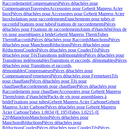
Raccordements
Compensateurs
Pièces détachées pour
Compensateurs
Traversées
Accessoires pour Geberit Mapress Acier
Inox
Pièces détachées pour Accessoires pour Geberit Mapress Acier
Inox
Isolations pour raccordements
Etanchements pour tubes et
raccords
Fixations pour tubes
Fixations de raccordements
Pièces
détachées pour Fixations de raccordements
Joints d'étanchéité
Jeux de
vis pour assemblages à bride
Geberit Mapress Therm
Tubes
Therm
Raccords
Pièces détachées pour Raccords
Manchons
Pièces
détachées pour Manchons
Réductions
Pièces détachées pour
Réductions
Coudes
Pièces détachées pour Coudes
Tés
Pièces
détachées pour Tés
Transitions indémontables
Pièces détachées pour
Transitions indémontables
Transitions et raccords, démontables
Pièces
détachées pour Transitions et raccords,
démontables
Compensateurs
Pièces détachées pour
Compensateurs
Fermetures
Pièces détachées pour Fermetures
Tés
pour chauffage
Pièces détachées pour Tés pour
chauffage
Raccordements pour chauffage
Pièces détachées pour
Raccordements pour chauffage
Accessoires pour Geberit Mapress
Therm
Joints d’étanchéité
Packs de vis pour assemblages à
bride
Fixations pour tubes
Geberit Mapress Acier Carbone
Geberit
Mapress Acier Carbone
Pièces détachées pour Geberit Mapress
Acier Carbone
Tubes 1.0034 (E 195)
Tubes 1.0215 (E
220)
Mamelons
Manchons
Pièces détachées pour
Manchons
Réductions
Pièces détachées pour
Réductions
Coudes
Pièces détachées pour Coudes
Tés
Pièces