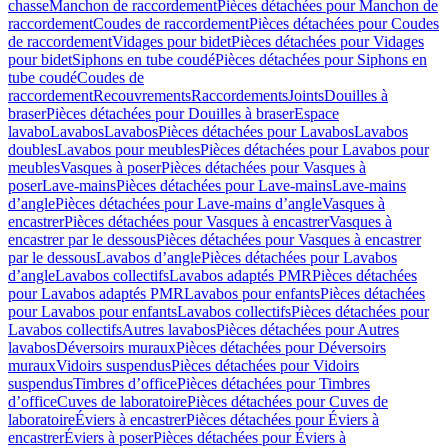
chasse
Manchon de raccordement
Pièces détachées pour Manchon de
raccordement
Coudes de raccordement
Pièces détachées pour Coudes
de raccordement
Vidages pour bidet
Pièces détachées pour Vidages
pour bidet
Siphons en tube coudé
Pièces détachées pour Siphons en
tube coudé
Coudes de
raccordement
Recouvrements
Raccordements
Joints
Douilles à
braser
Pièces détachées pour Douilles à braser
Espace
lavabo
Lavabos
Lavabos
Pièces détachées pour Lavabos
Lavabos
doubles
Lavabos pour meubles
Pièces détachées pour Lavabos pour
meubles
Vasques à poser
Pièces détachées pour Vasques à
poser
Lave-mains
Pièces détachées pour Lave-mains
Lave-mains
d’angle
Pièces détachées pour Lave-mains d’angle
Vasques à
encastrer
Pièces détachées pour Vasques à encastrer
Vasques à
encastrer par le dessous
Pièces détachées pour Vasques à encastrer
par le dessous
Lavabos d’angle
Pièces détachées pour Lavabos
d’angle
Lavabos collectifs
Lavabos adaptés PMR
Pièces détachées
pour Lavabos adaptés PMR
Lavabos pour enfants
Pièces détachées
pour Lavabos pour enfants
Lavabos collectifs
Pièces détachées pour
Lavabos collectifs
Autres lavabos
Pièces détachées pour Autres
lavabos
Déversoirs muraux
Pièces détachées pour Déversoirs
muraux
Vidoirs suspendus
Pièces détachées pour Vidoirs
suspendus
Timbres dʼoffice
Pièces détachées pour Timbres
dʼoffice
Cuves de laboratoire
Pièces détachées pour Cuves de
laboratoire
Éviers à encastrer
Pièces détachées pour Éviers à
encastrer
Éviers à poser
Pièces détachées pour Éviers à