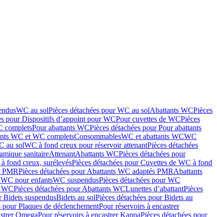
endus
WC au sol
Pièces détachées pour WC au sol
Abattants WC
Pièces
es pour Dispositifs d’appoint pour WC
Pour cuvettes de WC
Pièces
C complets
Pour abattants WC
Pièces détachées pour Pour abattants
ants WC et WC complets
Consommables
WC et abattants WC
WC
C au sol
WC à fond creux pour réservoir attenant
Pièces détachées
amique sanitaire
Attenant
Abattants WC
Pièces détachées pour
à fond creux, surélevés
Pièces détachées pour Cuvettes de WC à fond
és PMR
Pièces détachées pour Abattants WC adaptés PMR
Abattants
r WC pour enfants
WC suspendus
Pièces détachées pour WC
s WC
Pièces détachées pour Abattants WC
Lunettes d’abattant
Pièces
r Bidets suspendus
Bidets au sol
Pièces détachées pour Bidets au
s pour Plaques de déclenchement
Pour réservoirs à encastrer
astrer Omega
Pour réservoirs à encastrer Kappa
Pièces détachées pour