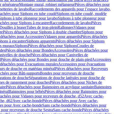
r générateur
Montage mural, robinet mélangeur
Pièces détachées pour
netteries de lavabo
Raccordements des appareils pour l’espace lavabo,
tachées pour Siphons en tube coudé
Siphons en tube coudé, modèle
Siphons à tube plongeur pour lavabo
Siphons à tube plongeur pour
achées pour Siphons à encastrer
Raccordements de lavabo
Pièces
Douilles à braser
Tubes de trop-plein
Rallonges
Vidages pour
re
Pièces détachées pour Siphons à double chambre
Siphons pour
 détachées pour Accessoires
Vidages pour appareils
Pièces détachées
hons à encastrer
Siphons apparents
Pièces détachées pour Siphons
rs muraux
Siphons
Pièces détachées pour Siphons
Coudes de
des
Pièces détachées pour Bondes
Accessoires
Pièces détachées pour
nivelles de douche
Pièces détachées pour Canivelles de
d
Pièces détachées pour Bondes pour douche de plain-pied
Accessoires
 détachées pour Evacuations murales
Accessoires pour évacuations
urs de douche en matériau minéral
Pièces détachées pour Receveurs
achées pour Bâti-supports
Bondes pour receveurs de douche
arations de douche
Séparations de douche latérales pour douche de
hes de rangement pour douches
Pièces détachées pour Niches de
aire
Pièces détachées pour Baignoires en acrylique sanitaire
Baignoires
inéral
Baignoires pour bébés
Pièces détachées pour Baignoires pour
tachées pour Vidages pour receveurs de douche, d52
Avec cache-
che, d62
Avec cache-bonde
Pièces détachées pour Avec cache-
ées pour Avec cache-bonde
Sans cache-bonde
Pièces détachées pour
 pour receveurs de douche Sestra
Sans cache-bonde
Pièces détachées