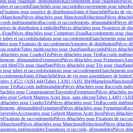
cords pour chauffage, démontables
Raccordements pour chauffage
Pièces
ubes et raccords
Étanchéités pour raccords
Recouvrements pour tubes
Re
on
Fixations pour nourrice de distribution
Joints d’étanchéité
Packs de vis
ds
Manchons
Pièces détachées pour Manchons
Réductions
Pièces détaché
ccords indémontables
Raccords et raccordements, démontables
Pièces dé
rrices de distribution à emboîter
Pièces détachées pour Nourrices de dis
 d'eau
Pièces détachées pour Compteurs d'eau
Raccordements pour chau
r tubes et raccords
Isolations pour raccordements
Etanchements pour tube
chées pour Fixations de raccordements
Armoires de distribution
Pièces dé
eau potable
Tubes multicouches pour chauffage
Raccords
Pièces détaché
 détachées pour Coudes
Tés
Pièces détachées pour Tés
Raccords indémon
rdements, démontables
Fermetures
Pièces détachées pour Fermetures
Appl
ord fileté
Tés pour chauffage
Pièces détachées pour Tés pour chauffage
ns pour tubes et raccords
Isolations pour raccordements
Etanchements pour
raccordements
Joints d'étanchéité
Jeux de vis pour assemblages de brides
G
ubes 1.4521 (AISI 444)
Tubes 1.4301 (AISI 304)
Mamelons
Manchons
 pour Tés
Raccords indémontables
Pièces détachées pour Raccords indé
détachées pour Compensateurs
Traversées
Fermetures
Pièces détachées po
hées pour Geberit Mapress Acier Inox, sans silicone
Tubes 1.4401 (AISI
 détachées pour Coudes
Tés
Pièces détachées pour Tés
Raccords indémon
rdements, démontables
Fermetures
Pièces détachées pour Fermetures
Racc
raversées
Accessoires pour Geberit Mapress Acier Inox
Pièces détachée
es
Fixations de raccordements
Pièces détachées pour Fixations de racco
s
Manchons
Pièces détachées pour Manchons
Réductions
Pièces détachée
ransitions indémontables
Transitions et raccords, démontables
Pièces dét