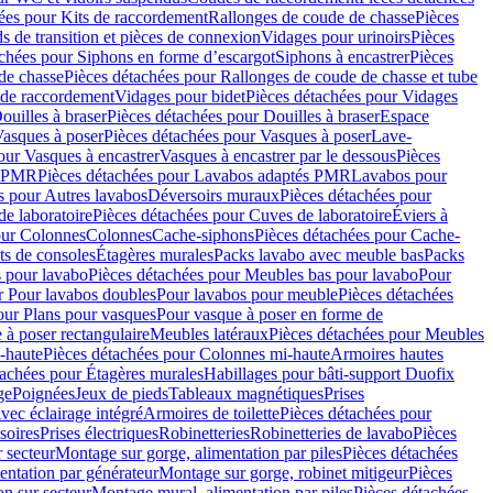
ées pour Kits de raccordement
Rallonges de coude de chasse
Pièces
s de transition et pièces de connexion
Vidages pour urinoirs
Pièces
achées pour Siphons en forme d’escargot
Siphons à encastrer
Pièces
de chasse
Pièces détachées pour Rallonges de coude de chasse et tube
 de raccordement
Vidages pour bidet
Pièces détachées pour Vidages
ouilles à braser
Pièces détachées pour Douilles à braser
Espace
asques à poser
Pièces détachées pour Vasques à poser
Lave-
our Vasques à encastrer
Vasques à encastrer par le dessous
Pièces
s PMR
Pièces détachées pour Lavabos adaptés PMR
Lavabos pour
s pour Autres lavabos
Déversoirs muraux
Pièces détachées pour
e laboratoire
Pièces détachées pour Cuves de laboratoire
Éviers à
our Colonnes
Colonnes
Cache-siphons
Pièces détachées pour Cache-
ts de consoles
Étagères murales
Packs lavabo avec meuble bas
Packs
 pour lavabo
Pièces détachées pour Meubles bas pour lavabo
Pour
r Pour lavabos doubles
Pour lavabos pour meuble
Pièces détachées
our Plans pour vasques
Pour vasque à poser en forme de
 à poser rectangulaire
Meubles latéraux
Pièces détachées pour Meubles
-haute
Pièces détachées pour Colonnes mi-haute
Armoires hautes
tachées pour Étagères murales
Habillages pour bâti-support Duofix
ge
Poignées
Jeux de pieds
Tableaux magnétiques
Prises
vec éclairage intégré
Armoires de toilette
Pièces détachées pour
soires
Prises électriques
Robinetteries
Robinetteries de lavabo
Pièces
 secteur
Montage sur gorge, alimentation par piles
Pièces détachées
entation par générateur
Montage sur gorge, robinet mitigeur
Pièces
n sur secteur
Montage mural, alimentation par piles
Pièces détachées