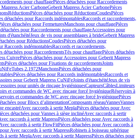
cordements pour chauffage
Pièces détachées pour Raccordements
t Mapress Acier Carbone
Geberit Mapress Acier Carbone
Pièces
hons
Réductions
Pièces détachées pour Réductions
Coudes
Pièces
es détachées pour Raccords indémontables
Raccords et raccordements,
Pièces détachées pour Fermetures
Manchons pour chauffage
Pièces
 détachées pour Raccordements pour chauffage
Accessoires pour
ints d'étanchéité
Jeux de vis pour assemblages à bride
Geberit Mapress
étachées pour Réductions
Coudes
Pièces détachées pour
ur Raccords indémontables
Raccords et raccordements,
es détachées pour Raccordements
Tés pour chauffage
Pièces détachées
ess Cuivre
Pièces détachées pour Accessoires pour Geberit Mapress
nts
Pièces détachées pour Fixations de raccordements
Joints
CuNiFe
Tubes 2.1972
Manchons
Pièces détachées pour
tables
Pièces détachées pour Raccords indémontables
Raccords et
soires pour Geberit Mapress CuNiFe
Joints d'étanchéité
Jeux de vis
essoires pour unités de rinçage hygiéniques
Capteurs
Câbles
Limiteurs
voirs et commandes de WC avec rinçage forcé hygiénique
Réservoirs à
éservoirs et commandes de WC avec rinçage forcé hygiénique
Pièces
étachées pour Blocs d’alimentation
Composants réseau
Vannes
Vannes
ge encastré
Avec raccords à sertir Mepla
Pièces détachées pour Avec
ièces détachées pour Vannes à siège incliné
Avec raccords à sertir
Avec raccords à sertir Mapress
Pièces détachées pour Avec raccords à
Avec raccords à sertir FlowFit
Pièces détachées pour Avec raccords à
 pour Avec raccords à sertir Mapress
Robinets à boisseau sphérique
s à sertir Mepla
Avec raccords à sertir Mapress
Pièces détachées pour