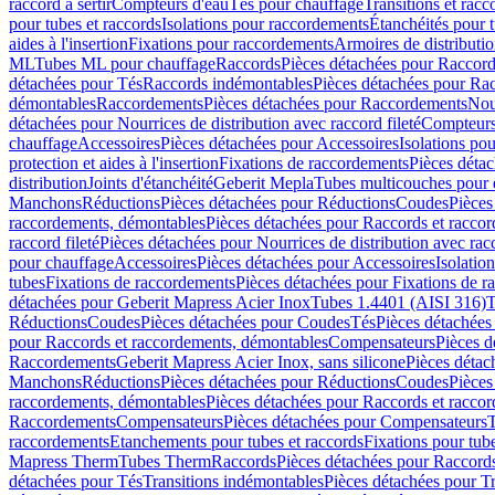
raccord à sertir
Compteurs d'eau
Tés pour chauffage
Transitions et rac
pour tubes et raccords
Isolations pour raccordements
Étanchéités pour t
aides à l'insertion
Fixations pour raccordements
Armoires de distributi
ML
Tubes ML pour chauffage
Raccords
Pièces détachées pour Raccor
détachées pour Tés
Raccords indémontables
Pièces détachées pour Ra
démontables
Raccordements
Pièces détachées pour Raccordements
Nou
détachées pour Nourrices de distribution avec raccord fileté
Compteurs
chauffage
Accessoires
Pièces détachées pour Accessoires
Isolations pou
protection et aides à l'insertion
Fixations de raccordements
Pièces déta
distribution
Joints d'étanchéité
Geberit Mepla
Tubes multicouches pour 
Manchons
Réductions
Pièces détachées pour Réductions
Coudes
Pièces
raccordements, démontables
Pièces détachées pour Raccords et racco
raccord fileté
Pièces détachées pour Nourrices de distribution avec racc
pour chauffage
Accessoires
Pièces détachées pour Accessoires
Isolatio
tubes
Fixations de raccordements
Pièces détachées pour Fixations de 
détachées pour Geberit Mapress Acier Inox
Tubes 1.4401 (AISI 316)
T
Réductions
Coudes
Pièces détachées pour Coudes
Tés
Pièces détachées
pour Raccords et raccordements, démontables
Compensateurs
Pièces 
Raccordements
Geberit Mapress Acier Inox, sans silicone
Pièces détac
Manchons
Réductions
Pièces détachées pour Réductions
Coudes
Pièces
raccordements, démontables
Pièces détachées pour Raccords et racco
Raccordements
Compensateurs
Pièces détachées pour Compensateurs
T
raccordements
Etanchements pour tubes et raccords
Fixations pour tub
Mapress Therm
Tubes Therm
Raccords
Pièces détachées pour Raccord
détachées pour Tés
Transitions indémontables
Pièces détachées pour T