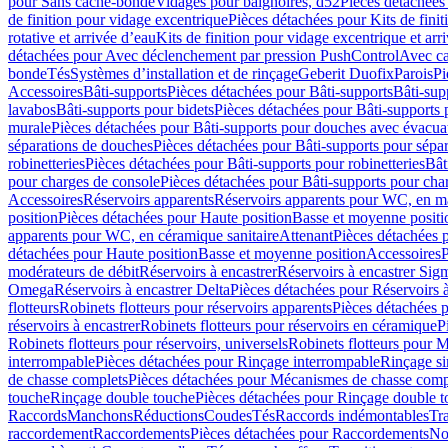
pour Sans cache-bonde
Vidages pour baignoires, d52
Pièces détachées
de finition pour vidage excentrique
Pièces détachées pour Kits de fini
rotative et arrivée d’eau
Kits de finition pour vidage excentrique et arr
détachées pour Avec déclenchement par pression PushControl
Avec c
bonde
Tés
Systèmes d’installation et de rinçage
Geberit Duofix
Parois
Pi
Accessoires
Bâti-supports
Pièces détachées pour Bâti-supports
Bâti-su
lavabos
Bâti-supports pour bidets
Pièces détachées pour Bâti-supports 
murale
Pièces détachées pour Bâti-supports pour douches avec évacua
séparations de douches
Pièces détachées pour Bâti-supports pour sépa
robinetteries
Pièces détachées pour Bâti-supports pour robinetteries
Bât
pour charges de console
Pièces détachées pour Bâti-supports pour cha
Accessoires
Réservoirs apparents
Réservoirs apparents pour WC, en ma
position
Pièces détachées pour Haute position
Basse et moyenne positi
apparents pour WC, en céramique sanitaire
Attenant
Pièces détachées 
détachées pour Haute position
Basse et moyenne position
Accessoires
P
modérateurs de débit
Réservoirs à encastrer
Réservoirs à encastrer Sig
Omega
Réservoirs à encastrer Delta
Pièces détachées pour Réservoirs à
flotteurs
Robinets flotteurs pour réservoirs apparents
Pièces détachées p
réservoirs à encastrer
Robinets flotteurs pour réservoirs en céramique
P
Robinets flotteurs pour réservoirs, universels
Robinets flotteurs pour 
interrompable
Pièces détachées pour Rinçage interrompable
Rinçage s
de chasse complets
Pièces détachées pour Mécanismes de chasse comp
touche
Rinçage double touche
Pièces détachées pour Rinçage double 
Raccords
Manchons
Réductions
Coudes
Tés
Raccords indémontables
Tra
raccordement
Raccordements
Pièces détachées pour Raccordements
Nou