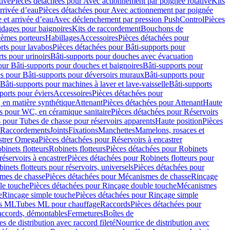
tive
Pièces détachées pour Avec actionnement par poignée rotative
Kits
rrivée d’eau
Pièces détachées pour Avec actionnement par poignée
 et arrivée d’eau
Avec déclenchement par pression PushControl
Pièces
idages pour baignoires
Kits de raccordement
Bouchons de
tèmes porteurs
Habillages
Accessoires
Pièces détachées pour
rts pour lavabos
Pièces détachées pour Bâti-supports pour
ts pour urinoirs
Bâti-supports pour douches avec évacuation
our Bâti-supports pour douches et baignoires
Bâti-supports pour
es pour Bâti-supports pour déversoirs muraux
Bâti-supports pour
Bâti-supports pour machines à laver et lave-vaisselle
Bâti-supports
ports pour éviers
Accessoires
Pièces détachées pour
 en matière synthétique
Attenant
Pièces détachées pour Attenant
Haute
s pour WC, en céramique sanitaire
Pièces détachées pour Réservoirs
 pour Tubes de chasse pour réservoirs apparents
Haute position
Pièces
r Raccordements
Joints
Fixations
Manchettes
Mamelons, rosaces et
astrer Omega
Pièces détachées pour Réservoirs à encastrer
inets flotteurs
Robinets flotteurs
Pièces détachées pour Robinets
réservoirs à encastrer
Pièces détachées pour Robinets flotteurs pour
inets flotteurs pour réservoirs, universels
Pièces détachées pour
mes de chasse
Pièces détachées pour Mécanismes de chasse
Rinçage
le touche
Pièces détachées pour Rinçage double touche
Mécanismes
e
Rinçage simple touche
Pièces détachées pour Rinçage simple
s ML
Tubes ML pour chauffage
Raccords
Pièces détachées pour
raccords, démontables
Fermetures
Boîtes de
s de distribution avec raccord fileté
Nourrice de distribution avec