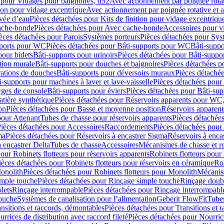
 pour Vidages pour baignoires, d52
Avec actionnement par poignée rota
tion pour vidage excentrique
Avec actionnement par poignée rotative et a
ivée d’eau
Pièces détachées pour Kits de finition pour vidage excentrique
ache-bonde
Pièces détachées pour Avec cache-bonde
Accessoires pour v
èces détachées pour Parois
Systèmes porteurs
Pièces détachées pour Sys
pports pour WC
Pièces détachées pour Bâti-supports pour WC
Bâti-suppo
pour bidets
Bâti-supports pour urinoirs
Pièces détachées pour Bâti-suppor
tion murale
Bâti-supports pour douches et baignoires
Pièces détachées p
rations de douches
Bâti-supports pour déversoirs muraux
Pièces détaché
i-supports pour machines à laver et lave-vaisselle
Pièces détachées pour 
rges de console
Bâti-supports pour éviers
Pièces détachées pour Bâti-sup
tière synthétique
Pièces détachées pour Réservoirs apparents pour WC,
on
Pièces détachées pour Basse et moyenne position
Réservoirs apparent
pour Attenant
Tubes de chasse pour réservoirs apparents
Pièces détachées
ièces détachées pour Accessoires
Raccordements
Pièces détachées pou
ma
Pièces détachées pour Réservoirs à encastrer Sigma
Réservoirs à enc
 encastrer Delta
Tubes de chasse
Accessoires
Mécanismes de chasse et rob
our Robinets flotteurs pour réservoirs apparents
Robinets flotteurs pour 
ièces détachées pour Robinets flotteurs pour réservoirs en céramique
Rob
Monolith
Pièces détachées pour Robinets flotteurs pour Monolith
Mécanis
imple touche
Pièces détachées pour Rinçage simple touche
Rinçage doub
lets
Rinçage interrompable
Pièces détachées pour Rinçage interrompabl
touche
Systèmes de canalisation pour l’alimentation
Geberit FlowFit
Tube
nsitions et raccords, démontables
Pièces détachées pour Transitions et 
rrices de distribution avec raccord fileté
Pièces détachées pour Nourrice