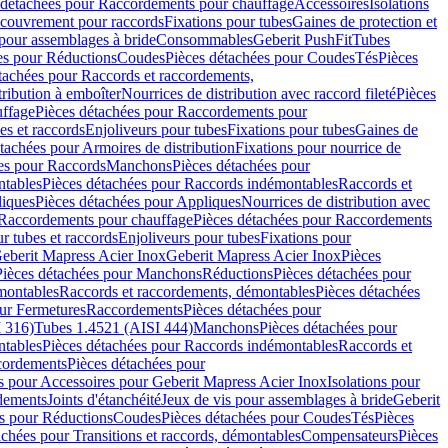
 détachées pour Raccordements pour chauffage
Accessoires
Isolations
couvrement pour raccords
Fixations pour tubes
Gaines de protection et
 pour assemblages à bride
Consommables
Geberit PushFit
Tubes
es pour Réductions
Coudes
Pièces détachées pour Coudes
Tés
Pièces
tachées pour Raccords et raccordements,
tribution à emboîter
Nourrices de distribution avec raccord fileté
Pièces
ffage
Pièces détachées pour Raccordements pour
s et raccords
Enjoliveurs pour tubes
Fixations pour tubes
Gaines de
tachées pour Armoires de distribution
Fixations pour nourrice de
es pour Raccords
Manchons
Pièces détachées pour
tables
Pièces détachées pour Raccords indémontables
Raccords et
iques
Pièces détachées pour Appliques
Nourrices de distribution avec
Raccordements pour chauffage
Pièces détachées pour Raccordements
 tubes et raccords
Enjoliveurs pour tubes
Fixations pour
eberit Mapress Acier Inox
Geberit Mapress Acier Inox
Pièces
Pièces détachées pour Manchons
Réductions
Pièces détachées pour
montables
Raccords et raccordements, démontables
Pièces détachées
ur Fermetures
Raccordements
Pièces détachées pour
 316)
Tubes 1.4521 (AISI 444)
Manchons
Pièces détachées pour
tables
Pièces détachées pour Raccords indémontables
Raccords et
ordements
Pièces détachées pour
s pour Accessoires pour Geberit Mapress Acier Inox
Isolations pour
rdements
Joints d'étanchéité
Jeux de vis pour assemblages à bride
Geberit
s pour Réductions
Coudes
Pièces détachées pour Coudes
Tés
Pièces
achées pour Transitions et raccords, démontables
Compensateurs
Pièces