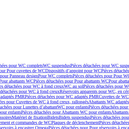
chées pour WC complets
WC suspendus
Pièces détachées pour WC susp
pour Pour cuvettes de WC
Dispositifs d’appoint pour WC
Pièces détaché
 pour Panneau design
Pour WC complets
Pièces détachées pour Pour W
Pour abattants WC
Pièces détachées pour Pour abattants WC
Pour abatt
es détachées pour WC à fond creux
WC au sol
Pièces détachées pour W
 détachées pour WC à fond creux
Réservoirs apparents pour WC, en cér
adaptés PMR
Pièces détachées pour WC adaptés PMR
Cuvettes de WC 
ées pour Cuvettes de WC à fond creux, rallongés
Abattants WC adapt
tachées pour Lunettes d’abattant
WC pour enfants
Pièces détachées pou
our enfants
Pièces détachées pour Abattants WC pour enfants
Abattant
ssoires
Matériel de fixation
Bidets
Bidets suspendus
Pièces détachées pou
hement et commandes de WC
Plaques de déclenchement
Pièces détachée
servoirs à encastrer Omega
Pièces détachées pour Pour réservoirs à enc