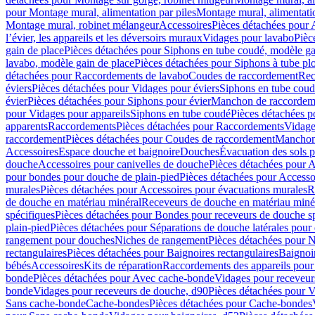
pour Montage mural, alimentation par piles
Montage mural, alimentati
Montage mural, robinet mélangeur
Accessoires
Pièces détachées pour 
l’évier, les appareils et les déversoirs muraux
Vidages pour lavabo
Pièc
gain de place
Pièces détachées pour Siphons en tube coudé, modèle ga
lavabo, modèle gain de place
Pièces détachées pour Siphons à tube pl
détachées pour Raccordements de lavabo
Coudes de raccordement
Rec
éviers
Pièces détachées pour Vidages pour éviers
Siphons en tube cou
évier
Pièces détachées pour Siphons pour évier
Manchon de raccordem
pour Vidages pour appareils
Siphons en tube coudé
Pièces détachées p
apparents
Raccordements
Pièces détachées pour Raccordements
Vidage
raccordement
Pièces détachées pour Coudes de raccordement
Manchon
Accessoires
Espace douche et baignoire
Douches
Évacuation des sols 
douche
Accessoires pour canivelles de douche
Pièces détachées pour A
pour bondes pour douche de plain-pied
Pièces détachées pour Accesso
murales
Pièces détachées pour Accessoires pour évacuations murales
R
de douche en matériau minéral
Receveurs de douche en matériau miné
spécifiques
Pièces détachées pour Bondes pour receveurs de douche s
plain-pied
Pièces détachées pour Séparations de douche latérales pour
rangement pour douches
Niches de rangement
Pièces détachées pour 
rectangulaires
Pièces détachées pour Baignoires rectangulaires
Baignoi
bébés
Accessoires
Kits de réparation
Raccordements des appareils pour 
bonde
Pièces détachées pour Avec cache-bonde
Vidages pour receveur
bonde
Vidages pour receveurs de douche, d90
Pièces détachées pour 
Sans cache-bonde
Cache-bondes
Pièces détachées pour Cache-bondes