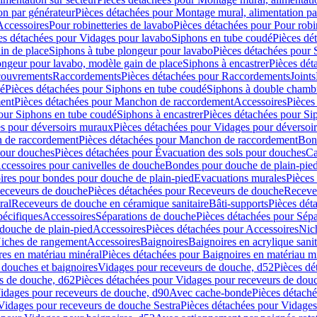
on par générateur
Pièces détachées pour Montage mural, alimentation pa
Accessoires
Pour robinetteries de lavabo
Pièces détachées pour Pour robi
es détachées pour Vidages pour lavabo
Siphons en tube coudé
Pièces dé
in de place
Siphons à tube plongeur pour lavabo
Pièces détachées pour 
ongeur pour lavabo, modèle gain de place
Siphons à encastrer
Pièces dét
ouvrements
Raccordements
Pièces détachées pour Raccordements
Joints
dé
Pièces détachées pour Siphons en tube coudé
Siphons à double chamb
ent
Pièces détachées pour Manchon de raccordement
Accessoires
Pièces
our Siphons en tube coudé
Siphons à encastrer
Pièces détachées pour Sip
s pour déversoirs muraux
Pièces détachées pour Vidages pour déversoi
 de raccordement
Pièces détachées pour Manchon de raccordement
Bon
pour douches
Pièces détachées pour Évacuation des sols pour douches
Ca
ccessoires pour canivelles de douche
Bondes pour douche de plain-pie
ires pour bondes pour douche de plain-pied
Evacuations murales
Pièces
eceveurs de douche
Pièces détachées pour Receveurs de douche
Receve
ral
Receveurs de douche en céramique sanitaire
Bâti-supports
Pièces dét
pécifiques
Accessoires
Séparations de douche
Pièces détachées pour Sép
 douche de plain-pied
Accessoires
Pièces détachées pour Accessoires
Nic
Niches de rangement
Accessoires
Baignoires
Baignoires en acrylique sanit
res en matériau minéral
Pièces détachées pour Baignoires en matériau m
douches et baignoires
Vidages pour receveurs de douche, d52
Pièces dé
s de douche, d62
Pièces détachées pour Vidages pour receveurs de dou
Vidages pour receveurs de douche, d90
Avec cache-bonde
Pièces détach
Vidages pour receveurs de douche Sestra
Pièces détachées pour Vidages