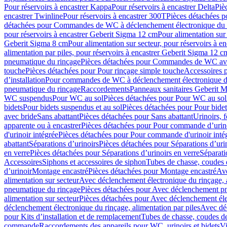
Pour réservoirs à encastrer Kappa
Pour réservoirs à encastrer Delta
Piè
encastrer Twinline
Pour réservoirs à encastrer 300T
Pièces détachées p
détachées pour Commandes de WC à déclenchement électronique du 
pour réservoirs à encastrer Geberit Sigma 12 cm
Pour alimentation sur
Geberit Sigma 8 cm
Pour alimentation sur secteur, pour réservoirs à 
alimentation par piles, pour réservoirs à encastrer Geberit Sigma 12 c
pneumatique du rinçage
Pièces détachées pour Commandes de WC ave
touche
Pièces détachées pour Pour rinçage simple touche
Accessoires
d’installation
Pour commandes de WC à déclenchement électronique d
pneumatique du rinçage
Raccordements
Panneaux sanitaires Geberit M
WC suspendus
Pour WC au sol
Pièces détachées pour Pour WC au sol
bidets
Pour bidets suspendus et au sol
Pièces détachées pour Pour bidet
avec bride
Sans abattant
Pièces détachées pour Sans abattant
Urinoirs, 
apparente ou à encastrer
Pièces détachées pour Pour commande d’urino
d'urinoir intégrée
Pièces détachées pour Pour commande d'urinoir inté
abattant
Séparations d’urinoirs
Pièces détachées pour Séparations d’uri
en verre
Pièces détachées pour Séparations d’urinoirs en verre
Séparati
Accessoires
Siphons et accessoires de siphon
Tubes de chasse, coudes 
dʼurinoir
Montage encastré
Pièces détachées pour Montage encastré
Ave
alimentation sur secteur
Avec déclenchement électronique du rinçage, a
pneumatique du rinçage
Pièces détachées pour Avec déclenchement p
alimentation sur secteur
Pièces détachées pour Avec déclenchement élec
déclenchement électronique du rinçage, alimentation par piles
Avec dé
pour Kits d’installation et de remplacement
Tubes de chasse, coudes de
commande
Raccordements des appareils pour WC, urinoirs et bidets
Vi