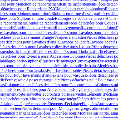
hées pour Manchon de raccordement
Kits de raccordement
Pièces détach
s détachées pour Raccords en PVC
Manchettes et cache-boulons
Raccord
chées pour Siphons pour urinoir
Siphons en forme d’escargot
Pièces dét
chées pour Siphons en tube coudé
Rallonges de coude de chasse et tube 
de raccordement
Coudes de raccordement
Pièces détachées pour Coudes
be coudé
Coudes de raccordement
Recouvrements
Raccordements
Joints
D
es
Lavabos pour meubles
Pièces détachées pour Lavabos pour meubles
V
tachées pour Lave-mains d’angle
Vasques à encastrer
Pièces détachées p
ces détachées pour Lavabos d’angle
Lavabos collectifs
Lavabos adapté
Pièces détachées pour Lavabos collectifs
Autres lavabos
Pièces détachée
uspendus
Timbres dʼoffice
Pièces détachées pour Timbres dʼoffice
Cuves d
 détachées pour Éviers à poser
Accessoires
Colonnes
Pièces détachées p
abillages cache-siphons
Equerres de montage
Couvre-joints
Dosserets
Ki
vabo pour meuble avec meuble bas
Meubles de salle de bains
Meubles bas
 détachées pour Pour lavabos
Pour lavabos doubles
Pièces détachées pou
ées pour Pour lave-mains d’angle
Plans pour vasques
Pièces détachées p
lle
Pour vasque à poser rectangulaire
Pièces détachées pour Pour vasque
bas
Colonnes hautes
Pièces détachées pour Colonnes hautes
Colonnes mi
eubles
Pièces détachées pour Autres meubles
Étagères murales
Pièces dé
 rangement
Porte-serviettes et crochets porte-serviettes
Éléments d’éclaira
es détachées pour Miroirs
Avec éclairage intégré
Pièces détachées pour A
éclairage intégré
Accessoires
Éléments d’éclairage
Poignées
Autres acces
n sur secteur
Pièces détachées pour Montage sur gorge, alimentation sur
mentation par générateur
Pièces détachées pour Montage sur gorge, alim
imentation sur secteur
Pièces détachées pour Montage mural, alimentatio