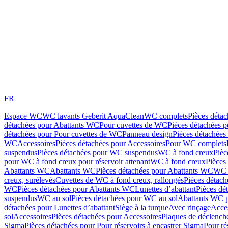
FR
Espace WC
WC lavants Geberit AquaClean
WC complets
Pièces déta
détachées pour Abattants WC
Pour cuvettes de WC
Pièces détachées 
détachées pour Pour cuvettes de WC
Panneau design
Pièces détachées
WC
Accessoires
Pièces détachées pour Accessoires
Pour WC complets
suspendus
Pièces détachées pour WC suspendus
WC à fond creux
Pièc
pour WC à fond creux pour réservoir attenant
WC à fond creux
Pièces
Abattants WC
Abattants WC
Pièces détachées pour Abattants WC
WC 
creux, surélevés
Cuvettes de WC à fond creux, rallongés
Pièces détach
WC
Pièces détachées pour Abattants WC
Lunettes d’abattant
Pièces dé
suspendus
WC au sol
Pièces détachées pour WC au sol
Abattants WC p
détachées pour Lunettes d’abattant
Siège à la turque
Avec rinçage
Acce
sol
Accessoires
Pièces détachées pour Accessoires
Plaques de déclenc
Sigma
Pièces détachées pour Pour réservoirs à encastrer Sigma
Pour ré