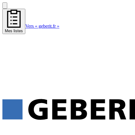
Vers « geberit.fr »
Mes listes