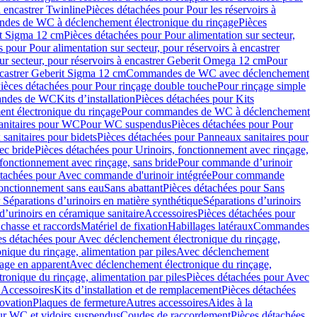
à encastrer Twinline
Pièces détachées pour Pour les réservoirs à
es de WC à déclenchement électronique du rinçage
Pièces
rit Sigma 12 cm
Pièces détachées pour Pour alimentation sur secteur,
 pour Pour alimentation sur secteur, pour réservoirs à encastrer
ur secteur, pour réservoirs à encastrer Geberit Omega 12 cm
Pour
encastrer Geberit Sigma 12 cm
Commandes de WC avec déclenchement
ièces détachées pour Pour rinçage double touche
Pour rinçage simple
mandes de WC
Kits d’installation
Pièces détachées pour Kits
nt électronique du rinçage
Pour commandes de WC à déclenchement
anitaires pour WC
Pour WC suspendus
Pièces détachées pour Pour
sanitaires pour bidets
Pièces détachées pour Panneaux sanitaires pour
ec bride
Pièces détachées pour Urinoirs, fonctionnement avec rinçage,
 fonctionnement avec rinçage, sans bride
Pour commande d’urinoir
étachées pour Avec commande d'urinoir intégrée
Pour commande
fonctionnement sans eau
Sans abattant
Pièces détachées pour Sans
 Séparations d’urinoirs en matière synthétique
Séparations d’urinoirs
d’urinoirs en céramique sanitaire
Accessoires
Pièces détachées pour
chasse et raccords
Matériel de fixation
Habillages latéraux
Commandes
es détachées pour Avec déclenchement électronique du rinçage,
ique du rinçage, alimentation par piles
Avec déclenchement
age en apparent
Avec déclenchement électronique du rinçage,
onique du rinçage, alimentation par piles
Pièces détachées pour Avec
 Accessoires
Kits d’installation et de remplacement
Pièces détachées
novation
Plaques de fermeture
Autres accessoires
Aides à la
ur WC et vidoirs suspendus
Coudes de raccordement
Pièces détachées