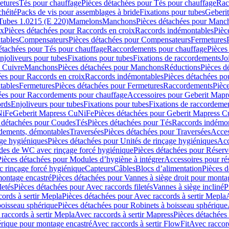
etures
Tés pour chauffage
Pièces détachées pour Tés pour chauffage
Rac
chéité
Packs de vis pour assemblages à bride
Fixations pour tubes
Geberi
Tubes 1.0215 (E 220)
Mamelons
Manchons
Pièces détachées pour Manc
ix
Pièces détachées pour Raccords en croix
Raccords indémontables
Pièc
tables
Compensateurs
Pièces détachées pour Compensateurs
Fermetures
étachées pour Tés pour chauffage
Raccordements pour chauffage
Pièces
njoliveurs pour tubes
Fixations pour tubes
Fixations de raccordements
Jo
s Cuivre
Manchons
Pièces détachées pour Manchons
Réductions
Pièces d
ées pour Raccords en croix
Raccords indémontables
Pièces détachées po
tables
Fermetures
Pièces détachées pour Fermetures
Raccordements
Pièc
ées pour Raccordements pour chauffage
Accessoires pour Geberit Mapr
ords
Enjoliveurs pour tubes
Fixations pour tubes
Fixations de raccordeme
NiFe
Geberit Mapress CuNiFe
Pièces détachées pour Geberit Mapress 
 détachées pour Coudes
Tés
Pièces détachées pour Tés
Raccords indémon
rdements, démontables
Traversées
Pièces détachées pour Traversées
Acces
age hygiéniques
Pièces détachées pour Unités de rinçage hygiéniques
Acc
des de WC avec rinçage forcé hygiénique
Pièces détachées pour Réser
Pièces détachées pour Modules d’hygiène à intégrer
Accessoires pour r
 rinçage forcé hygiénique
Capteurs
Câbles
Blocs d’alimentation
Pièces d
montage encastré
Pièces détachées pour Vannes à siège droit pour monta
letés
Pièces détachées pour Avec raccords filetés
Vannes à siège incliné
P
ords à sertir Mepla
Pièces détachées pour Avec raccords à sertir Mepla
boisseau sphérique
Pièces détachées pour Robinets à boisseau sphérique
raccords à sertir Mepla
Avec raccords à sertir Mapress
Pièces détachées
érique pour montage encastré
Avec raccords à sertir FlowFit
Avec raccord