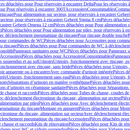
ces détachées pour Pour réservoirs à encastrer Delta
Pour les réservoirs 
our Pour réservoirs à encastrer 300T
Accessoires
Consommables
Command
rinçage
Pour alimentation sur secteur, pour réservoirs à encastrer Gebe
 secteur, pour réservoirs à encastrer Geberit Sigma 8 cm
Pièces détachées
encastrer Geberit Omega 12 cm
Pièces détachées pour Pour alimentation s
m
Pièces détachées pour Pour alimentation par piles, pour réservoirs à 
c déclenchement pneumatique du rinçage
Pour rinçage double touche
P
 pour commandes de WC
Pièces détachées pour Accessoires pour com
u rinçage
Pièces détachées pour Pour commandes de WC à déclencheme
onolith
Panneaux sanitaires pour WC
Pièces détachées pour Panneaux s
Accessoires
Pièces détachées pour Accessoires
Consommables
Panneaux 
s suspendus et au sol
Urinoirs
Urinoirs, fonctionnement avec rinçage, av
fonctionnement avec rinçage, sans bride
Pièces détachées pour Urinoirs,
ir apparente ou à encastrer
Avec commande d'urinoir intégrée
Pièces d
grée
Urinoirs, fonctionnement sans eau
Pièces détachées pour Urinoirs, 
noirs
Séparations d’urinoirs en matière synthétique
Pièces détachées pour
ons d’urinoirs en céramique sanitaire
Pièces détachées pour Séparations 
de chasse et raccords
Pièces détachées pour Tubes de chasse, coudes de 
c déclenchement électronique du rinçage, alimentation sur secteur
Pièc
limentation par piles
Pièces détachées pour Avec déclenchement électron
neumatique du rinçage
Montage en apparent
Pièces détachées pour Mont
tronique du rinçage, alimentation sur secteur
Avec déclenchement électr
clenchement pneumatique du rinçage
Accessoires
Pièces détachées pour
 chasse et raccords
Kits de rénovation
Pièces détachées pour Kits de ré
dages pour WC et vidoirs suspendus
Pièces détachées pour Vidages po