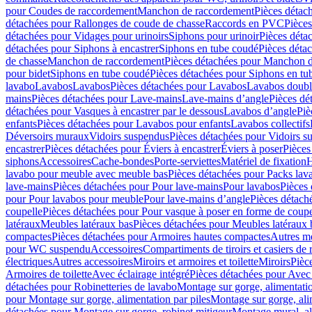
pour Coudes de raccordement
Manchon de raccordement
Pièces détac
détachées pour Rallonges de coude de chasse
Raccords en PVC
Pièce
détachées pour Vidages pour urinoirs
Siphons pour urinoir
Pièces déta
détachées pour Siphons à encastrer
Siphons en tube coudé
Pièces déta
de chasse
Manchon de raccordement
Pièces détachées pour Manchon 
pour bidet
Siphons en tube coudé
Pièces détachées pour Siphons en tu
lavabo
Lavabos
Lavabos
Pièces détachées pour Lavabos
Lavabos doubl
mains
Pièces détachées pour Lave-mains
Lave-mains d’angle
Pièces dé
détachées pour Vasques à encastrer par le dessous
Lavabos d’angle
Piè
enfants
Pièces détachées pour Lavabos pour enfants
Lavabos collectifs
Déversoirs muraux
Vidoirs suspendus
Pièces détachées pour Vidoirs s
encastrer
Pièces détachées pour Éviers à encastrer
Éviers à poser
Pièces
siphons
Accessoires
Cache-bondes
Porte-serviettes
Matériel de fixation
H
lavabo pour meuble avec meuble bas
Pièces détachées pour Packs la
lave-mains
Pièces détachées pour Pour lave-mains
Pour lavabos
Pièces
pour Pour lavabos pour meuble
Pour lave-mains d’angle
Pièces détach
coupelle
Pièces détachées pour Pour vasque à poser en forme de coupe
latéraux
Meubles latéraux bas
Pièces détachées pour Meubles latéraux 
compactes
Pièces détachées pour Armoires hautes compactes
Autres m
pour WC suspendu
Accessoires
Compartiments de tiroirs et casiers de
électriques
Autres accessoires
Miroirs et armoires et toilette
Miroirs
Pièc
Armoires de toilette
Avec éclairage intégré
Pièces détachées pour Avec 
détachées pour Robinetteries de lavabo
Montage sur gorge, alimentatio
pour Montage sur gorge, alimentation par piles
Montage sur gorge, ali
détachées pour Montage sur gorge, robinet mitigeur
Montage mural, al