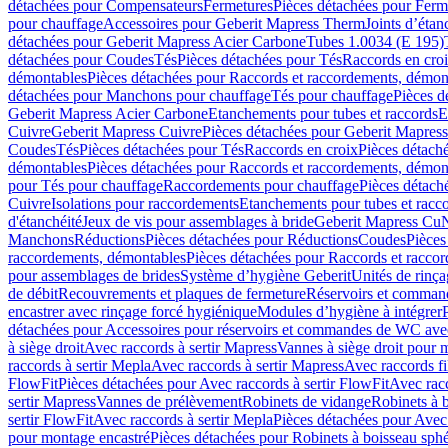
détachées pour Compensateurs
Fermetures
Pièces détachées pour Ferm
pour chauffage
Accessoires pour Geberit Mapress Therm
Joints d’étan
détachées pour Geberit Mapress Acier Carbone
Tubes 1.0034 (E 195)
détachées pour Coudes
Tés
Pièces détachées pour Tés
Raccords en cro
démontables
Pièces détachées pour Raccords et raccordements, démon
détachées pour Manchons pour chauffage
Tés pour chauffage
Pièces d
Geberit Mapress Acier Carbone
Etanchements pour tubes et raccords
E
Cuivre
Geberit Mapress Cuivre
Pièces détachées pour Geberit Mapres
Coudes
Tés
Pièces détachées pour Tés
Raccords en croix
Pièces détach
démontables
Pièces détachées pour Raccords et raccordements, démon
pour Tés pour chauffage
Raccordements pour chauffage
Pièces détach
Cuivre
Isolations pour raccordements
Etanchements pour tubes et racc
d'étanchéité
Jeux de vis pour assemblages à bride
Geberit Mapress Cu
Manchons
Réductions
Pièces détachées pour Réductions
Coudes
Pièces
raccordements, démontables
Pièces détachées pour Raccords et racco
pour assemblages de brides
Système d’hygiène Geberit
Unités de rinç
de débit
Recouvrements et plaques de fermeture
Réservoirs et comman
encastrer avec rinçage forcé hygiénique
Modules d’hygiène à intégrer
détachées pour Accessoires pour réservoirs et commandes de WC avec
à siège droit
Avec raccords à sertir Mapress
Vannes à siège droit pour 
raccords à sertir Mepla
Avec raccords à sertir Mapress
Avec raccords fi
FlowFit
Pièces détachées pour Avec raccords à sertir FlowFit
Avec racc
sertir Mapress
Vannes de prélèvement
Robinets de vidange
Robinets à 
sertir FlowFit
Avec raccords à sertir Mepla
Pièces détachées pour Avec 
pour montage encastré
Pièces détachées pour Robinets à boisseau sph