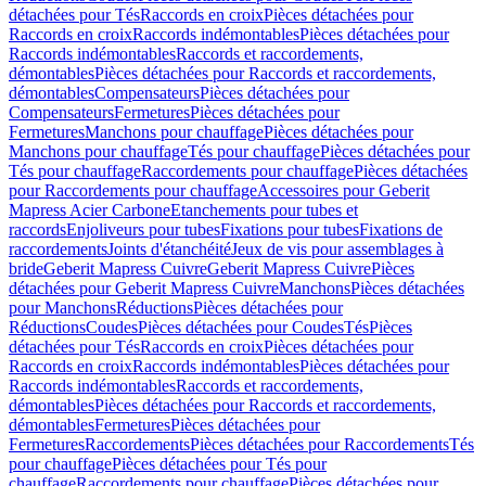
détachées pour Tés
Raccords en croix
Pièces détachées pour
Raccords en croix
Raccords indémontables
Pièces détachées pour
Raccords indémontables
Raccords et raccordements,
démontables
Pièces détachées pour Raccords et raccordements,
démontables
Compensateurs
Pièces détachées pour
Compensateurs
Fermetures
Pièces détachées pour
Fermetures
Manchons pour chauffage
Pièces détachées pour
Manchons pour chauffage
Tés pour chauffage
Pièces détachées pour
Tés pour chauffage
Raccordements pour chauffage
Pièces détachées
pour Raccordements pour chauffage
Accessoires pour Geberit
Mapress Acier Carbone
Etanchements pour tubes et
raccords
Enjoliveurs pour tubes
Fixations pour tubes
Fixations de
raccordements
Joints d'étanchéité
Jeux de vis pour assemblages à
bride
Geberit Mapress Cuivre
Geberit Mapress Cuivre
Pièces
détachées pour Geberit Mapress Cuivre
Manchons
Pièces détachées
pour Manchons
Réductions
Pièces détachées pour
Réductions
Coudes
Pièces détachées pour Coudes
Tés
Pièces
détachées pour Tés
Raccords en croix
Pièces détachées pour
Raccords en croix
Raccords indémontables
Pièces détachées pour
Raccords indémontables
Raccords et raccordements,
démontables
Pièces détachées pour Raccords et raccordements,
démontables
Fermetures
Pièces détachées pour
Fermetures
Raccordements
Pièces détachées pour Raccordements
Tés
pour chauffage
Pièces détachées pour Tés pour
chauffage
Raccordements pour chauffage
Pièces détachées pour