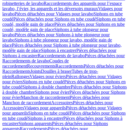
robinetteries de lavabo
Raccordements des appareils pour l’espace
lavabo, l’évier, les appareils et les déversoirs muraux
Vidages pour
lavabo
Pièces détachées pour Vidages pour lavabo
Siphons en tube
coudé
Pièces détachées pour Siphons en tube coudé
Siphons en tube
coudé, modèle gain de place
Pièces détachées pour Siphons en tube
coudé, modèle gain de place
Siphons à tube plongeur pour
lavabo
Pièces détachées pour Siphons à tube plongeur pour
lavabo
Siphons à tube plongeur pour lavabo, modèle gain de
place
Pièces détachées pour Siphons à tube plongeur pour lavabo,
modèle gain de place
Siphons à encastrer
Pièces détachées pour
Siphons à encastrer
Raccordements de lavabo
Pièces détachées pour
Raccordements de lavabo
Coudes de
raccordement
Recouvrements
Raccordements
Pièces détachées pour
Raccordements
Joints
Douilles à braser
Tubes de trop-
plein
Rallonges
Vidages pour éviers
Pièces détachées pour Vidages
pour éviers
Siphons en tube coudé
Pièces détachées pour Siphons en
tube coudé
Siphons à double chambre
Pièces détachées pour Siphons
à double chambre
Siphons pour évier
Pièces détachées pour Siphons
pour évier
Manchon de raccordement
Pièces détachées pour
Manchon de raccordement
Accessoires
Pièces détachées pour
Accessoires
Vidages pour appareils
Pièces détachées pour Vidages
pour appareils
Siphons en tube coudé
Pièces détachées pour Siphons
en tube coudé
Siphons à encastrer
Pièces détachées pour Siphons à
encastrer
Siphons apparents
Pièces détachées pour Siphons
apparents
Raccordements
Pièces détachées pour