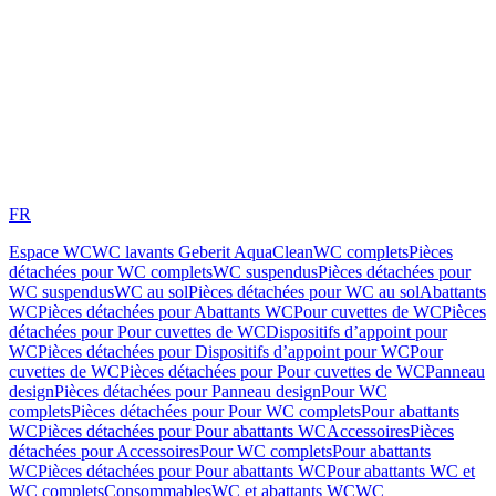
FR
Espace WC
WC lavants Geberit AquaClean
WC complets
Pièces
détachées pour WC complets
WC suspendus
Pièces détachées pour
WC suspendus
WC au sol
Pièces détachées pour WC au sol
Abattants
WC
Pièces détachées pour Abattants WC
Pour cuvettes de WC
Pièces
détachées pour Pour cuvettes de WC
Dispositifs d’appoint pour
WC
Pièces détachées pour Dispositifs d’appoint pour WC
Pour
cuvettes de WC
Pièces détachées pour Pour cuvettes de WC
Panneau
design
Pièces détachées pour Panneau design
Pour WC
complets
Pièces détachées pour Pour WC complets
Pour abattants
WC
Pièces détachées pour Pour abattants WC
Accessoires
Pièces
détachées pour Accessoires
Pour WC complets
Pour abattants
WC
Pièces détachées pour Pour abattants WC
Pour abattants WC et
WC complets
Consommables
WC et abattants WC
WC