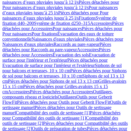
naissances d’eaux pluviales jusqu’à 12 l/s
Pièces détachées pour
Pour naissances d’eaux pluviales jusqu’à 12 l/s
Pour naissances
d’eaux pluviales jusqu’à 25 l/s
Pièces détachées pour Pour
naissances d’eaux pluviales jusqu’à 25 l/s
Fixations
Système de
fixation d40–200
Système de fixation d250–315
Accessoires
Pièces
détachées pour Accessoires
Pour naissances
Pièces détachées pour
Pour naissances
Pour fixations
Évacuation des eaux de toiture
conventionnelle
Naissances d'eaux pluviales
Pièces détachées pour
Naissances d'eaux pluviales
Raccords au pare-vapeur
Pièces
détachées pour Raccords au pare-vapeur
Accessoires
Pièces
détachées pour Accessoires
Évacuation des sols
Evacuation de
surface pour l'intérieur et l'extérieur
Pièces détachées pour
Evacuation de surface pour l'intérieur et l'extérieur
Siphons de sol
pour balcons et terrasses, 10 x 10 cm
Pièces détachées pour Siphons
de sol pour balcons et terrasses, 10 x 10 cm
Siphons de sol 13 x 13
cm
Pièces détachées pour Siphons de sol 13 x 13 cm
Grilles-avaloirs
15 x 15 cm
Pièces détachées pour Grilles-avaloirs 15 x 15
cm
Accessoires
Pièces détachées pour Accessoires
Outillages,
composants réseau et logiciels
Outillages
Outils pour Geberit
FlowFit
Pièces détachées pour Outils pour Geberit FlowFit
Outils de
sertissage manuel
Pièces détachées pour Outils de sertissage
manuel
Compatibilité des outils de sertissage [1]
Pièces détachées
pour Compatibilité des outils de sertissage [1]
Compatibilité des
outils de sertissage [2]
Pièces détachées pour Compatibilité des outils
de sertissage [2]
Outils de préparation de tubes
Pièces détachées pour