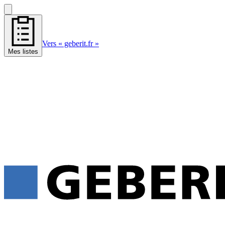
Vers « geberit.fr »
Mes listes