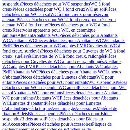
suspendus
Pièces détachées pour WC suspendus
WC à fond
creux
Pièces détachées pour WC à fond creux
WC au sol
Pièces
détachées pour WC au sol
WC à fond creux pour réservoir
attenant
Pièces détachées pour WC à fond creux pour réservoir
attenant
WC à fond creux
Pièces détachées pour WC à fond
creux
Réservoirs apparents pour WC, en céramique
sanitaire
Attenant
Abattants WC
Pièces détachées pour Abattants
WC
Abattants WC
Pièces détachées pour Abattants WC
WC adaptés
PMR
Pièces détachées pour WC adaptés PMR
Cuvettes de WC à
fond creux, surélevés
Pièces détachées pour Cuvettes de WC à fond
creux, surélevés
Cuvettes de WC à fond creux, rallongés
Pièces
détachées pour Cuvettes de WC à fond creux, rallongés
Abattants
WC adaptés PMR
Pièces détachées pour Abattants WC adaptés
PMR
Abattants WC
Pièces détachées pour Abattants WC
Lunettes
d’abattant
Pièces détachées pour Lunettes d’abattant
WC pour
enfants
Pièces détachées pour WC pour enfants
WC suspendus
Pièces
détachées pour WC suspendus
WC au sol
Pièces détachées pour WC
au sol
Abattants WC pour enfants
Pièces détachées pour Abattants
WC pour enfants
Abattants WC
Pièces détachées pour Abattants
WC
Lunettes d’abattant
Pièces détachées pour Lunettes
d’abattant
Siège à la turque
Avec rinçage
Accessoires
Matériel de
fixation
Bidets
Bidets suspendus
Pièces détachées pour Bidets
suspendus
Bidets au sol
Pièces détachées pour Bidets au
sol
Accessoires
Pièces détachées pour Accessoires
Plaques de
déclenchement et commandes de WC
Plaques de