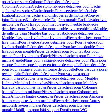
poser
Accessoires
Colonnes
Pièces détachées pour
Colonnes
Colonnes
Cache-siphons
Pièces détachées pour Cache-
siphons
Accessoires
Cache-bondes
Porte-serviettes
Matériel de
fixation
Habillages cache-siphons
Equerres de montage
Couvre-
joints
Dosserets
Kits de consoles
Étagères murales
Packs lavabo avec
meuble bas
Packs lavabo pour meuble avec meuble bas
Pièces
détachées pour Packs lavabo pour meuble avec meuble bas
Meubles
de salle de bains
Meubles bas pour lavabo
Pièces détachées pour
Meubles bas pour lavabo
Pour lave-mains
Pièces détachées pour Pour
lave-mains
Pour lavabos
Pièces détachées pour Pour lavabos
Pour
lavabos doubles
Pièces détachées pour Pour lavabos doubles
Pour
lavabos pour meuble
Pièces détachées pour Pour lavabos pour
meuble
Pour lave-mains d’angle
Pièces détachées pour Pour lave-
mains d’angle
Plans pour vasques
Pièces détachées pour Plans pour
vasques
Pour vasque à poser en forme de coupelle
Pièces détachées
pour Pour vasque à poser en forme de coupelle
Pour vasque à poser
rectangulaire
Pièces détachées pour Pour vasque à poser
rectangulaire
Meubles latéraux
Pièces détachées pour Meubles
latéraux
Meubles latéraux bas
Pièces détachées pour Meubles
latéraux bas
Colonnes hautes
Pièces détachées pour Colonnes
hautes
Colonnes mi-haute
Pièces détachées pour Colonnes mi-
haute
Armoires hautes compactes
Pièces détachées pour Armoires
hautes compactes
Autres meubles
Pièces détachées pour Autres
meubles
Étagères murales
Pièces détachées pour Étagères
murales
Habillages pour bâti-support Duofix pour WC