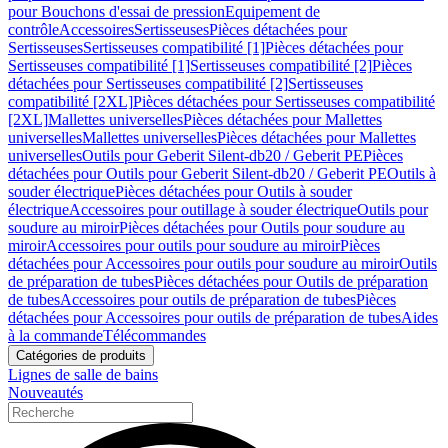
pour Bouchons d'essai de pression
Equipement de
contrôle
Accessoires
Sertisseuses
Pièces détachées pour
Sertisseuses
Sertisseuses compatibilité [1]
Pièces détachées pour
Sertisseuses compatibilité [1]
Sertisseuses compatibilité [2]
Pièces
détachées pour Sertisseuses compatibilité [2]
Sertisseuses
compatibilité [2XL]
Pièces détachées pour Sertisseuses compatibilité
[2XL]
Mallettes universelles
Pièces détachées pour Mallettes
universelles
Mallettes universelles
Pièces détachées pour Mallettes
universelles
Outils pour Geberit Silent-db20 / Geberit PE
Pièces
détachées pour Outils pour Geberit Silent-db20 / Geberit PE
Outils à
souder électrique
Pièces détachées pour Outils à souder
électrique
Accessoires pour outillage à souder électrique
Outils pour
soudure au miroir
Pièces détachées pour Outils pour soudure au
miroir
Accessoires pour outils pour soudure au miroir
Pièces
détachées pour Accessoires pour outils pour soudure au miroir
Outils
de préparation de tubes
Pièces détachées pour Outils de préparation
de tubes
Accessoires pour outils de préparation de tubes
Pièces
détachées pour Accessoires pour outils de préparation de tubes
Aides
à la commande
Télécommandes
Catégories de produits
Lignes de salle de bains
Nouveautés