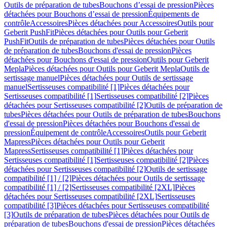
Outils de préparation de tubes
Bouchons d’essai de pression
Pièces
détachées pour Bouchons d’essai de pression
Équipements de
contrôle
Accessoires
Pièces détachées pour Accessoires
Outils pour
Geberit PushFit
Pièces détachées pour Outils pour Geberit
PushFit
Outils de préparation de tubes
Pièces détachées pour Outils
de préparation de tubes
Bouchons d'essai de pression
Pièces
détachées pour Bouchons d'essai de pression
Outils pour Geberit
Mepla
Pièces détachées pour Outils pour Geberit Mepla
Outils de
sertissage manuel
Pièces détachées pour Outils de sertissage
manuel
Sertisseuses compatibilité [1]
Pièces détachées pour
Sertisseuses compatibilité [1]
Sertisseuses compatibilité [2]
Pièces
détachées pour Sertisseuses compatibilité [2]
Outils de préparation de
tubes
Pièces détachées pour Outils de préparation de tubes
Bouchons
d'essai de pression
Pièces détachées pour Bouchons d'essai de
pression
Équipement de contrôle
Accessoires
Outils pour Geberit
Mapress
Pièces détachées pour Outils pour Geberit
Mapress
Sertisseuses compatibilité [1]
Pièces détachées pour
Sertisseuses compatibilité [1]
Sertisseuses compatibilité [2]
Pièces
détachées pour Sertisseuses compatibilité [2]
Outils de sertissage
compatibilité [1] / [2]
Pièces détachées pour Outils de sertissage
compatibilité [1] / [2]
Sertisseuses compatibilité [2XL]
Pièces
détachées pour Sertisseuses compatibilité [2XL]
Sertisseuses
compatibilité [3]
Pièces détachées pour Sertisseuses compatibilité
[3]
Outils de préparation de tubes
Pièces détachées pour Outils de
préparation de tubes
Bouchons d'essai de pression
Pièces détachées