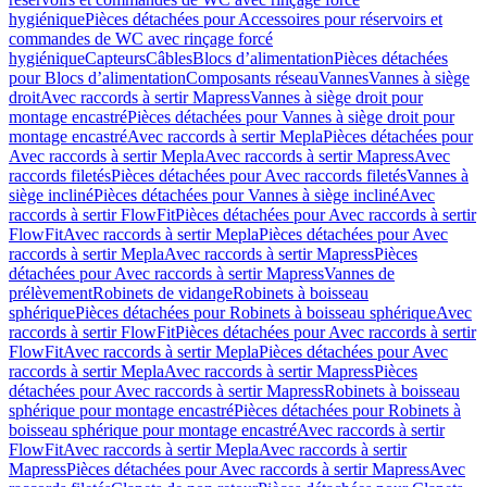
hygiénique
Pièces détachées pour Accessoires pour réservoirs et
commandes de WC avec rinçage forcé
hygiénique
Capteurs
Câbles
Blocs d’alimentation
Pièces détachées
pour Blocs d’alimentation
Composants réseau
Vannes
Vannes à siège
droit
Avec raccords à sertir Mapress
Vannes à siège droit pour
montage encastré
Pièces détachées pour Vannes à siège droit pour
montage encastré
Avec raccords à sertir Mepla
Pièces détachées pour
Avec raccords à sertir Mepla
Avec raccords à sertir Mapress
Avec
raccords filetés
Pièces détachées pour Avec raccords filetés
Vannes à
siège incliné
Pièces détachées pour Vannes à siège incliné
Avec
raccords à sertir FlowFit
Pièces détachées pour Avec raccords à sertir
FlowFit
Avec raccords à sertir Mepla
Pièces détachées pour Avec
raccords à sertir Mepla
Avec raccords à sertir Mapress
Pièces
détachées pour Avec raccords à sertir Mapress
Vannes de
prélèvement
Robinets de vidange
Robinets à boisseau
sphérique
Pièces détachées pour Robinets à boisseau sphérique
Avec
raccords à sertir FlowFit
Pièces détachées pour Avec raccords à sertir
FlowFit
Avec raccords à sertir Mepla
Pièces détachées pour Avec
raccords à sertir Mepla
Avec raccords à sertir Mapress
Pièces
détachées pour Avec raccords à sertir Mapress
Robinets à boisseau
sphérique pour montage encastré
Pièces détachées pour Robinets à
boisseau sphérique pour montage encastré
Avec raccords à sertir
FlowFit
Avec raccords à sertir Mepla
Avec raccords à sertir
Mapress
Pièces détachées pour Avec raccords à sertir Mapress
Avec