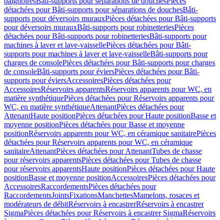
baignoires
Bâti-supports pour séparations de douches
Pièces
détachées pour Bâti-supports pour séparations de douches
Bâti-
supports pour déversoirs muraux
Pièces détachées pour Bâti-supports
pour déversoirs muraux
Bâti-supports pour robinetteries
Pièces
détachées pour Bâti-supports pour robinetteries
Bâti-supports pour
machines à laver et lave-vaisselle
Pièces détachées pour Bâti-
supports pour machines à laver et lave-vaisselle
Bâti-supports pour
charges de console
Pièces détachées pour Bâti-supports pour charges
de console
Bâti-supports pour éviers
Pièces détachées pour Bâti-
supports pour éviers
Accessoires
Pièces détachées pour
Accessoires
Réservoirs apparents
Réservoirs apparents pour WC, en
matière synthétique
Pièces détachées pour Réservoirs apparents pour
WC, en matière synthétique
Attenant
Pièces détachées pour
Attenant
Haute position
Pièces détachées pour Haute position
Basse et
moyenne position
Pièces détachées pour Basse et moyenne
position
Réservoirs apparents pour WC, en céramique sanitaire
Pièces
détachées pour Réservoirs apparents pour WC, en céramique
sanitaire
Attenant
Pièces détachées pour Attenant
Tubes de chasse
pour réservoirs apparents
Pièces détachées pour Tubes de chasse
pour réservoirs apparents
Haute position
Pièces détachées pour Haute
position
Basse et moyenne position
Accessoires
Pièces détachées pour
Accessoires
Raccordements
Pièces détachées pour
Raccordements
Joints
Fixations
Manchettes
Mamelons, rosaces et
modérateurs de débit
Réservoirs à encastrer
Réservoirs à encastrer
Sigma
Pièces détachées pour Réservoirs à encastrer Sigma
Réservoirs