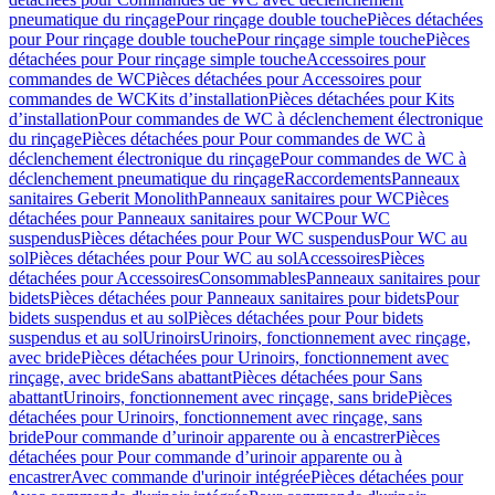
pneumatique du rinçage
Pour rinçage double touche
Pièces détachées
pour Pour rinçage double touche
Pour rinçage simple touche
Pièces
détachées pour Pour rinçage simple touche
Accessoires pour
commandes de WC
Pièces détachées pour Accessoires pour
commandes de WC
Kits d’installation
Pièces détachées pour Kits
d’installation
Pour commandes de WC à déclenchement électronique
du rinçage
Pièces détachées pour Pour commandes de WC à
déclenchement électronique du rinçage
Pour commandes de WC à
déclenchement pneumatique du rinçage
Raccordements
Panneaux
sanitaires Geberit Monolith
Panneaux sanitaires pour WC
Pièces
détachées pour Panneaux sanitaires pour WC
Pour WC
suspendus
Pièces détachées pour Pour WC suspendus
Pour WC au
sol
Pièces détachées pour Pour WC au sol
Accessoires
Pièces
détachées pour Accessoires
Consommables
Panneaux sanitaires pour
bidets
Pièces détachées pour Panneaux sanitaires pour bidets
Pour
bidets suspendus et au sol
Pièces détachées pour Pour bidets
suspendus et au sol
Urinoirs
Urinoirs, fonctionnement avec rinçage,
avec bride
Pièces détachées pour Urinoirs, fonctionnement avec
rinçage, avec bride
Sans abattant
Pièces détachées pour Sans
abattant
Urinoirs, fonctionnement avec rinçage, sans bride
Pièces
détachées pour Urinoirs, fonctionnement avec rinçage, sans
bride
Pour commande d’urinoir apparente ou à encastrer
Pièces
détachées pour Pour commande d’urinoir apparente ou à
encastrer
Avec commande d'urinoir intégrée
Pièces détachées pour