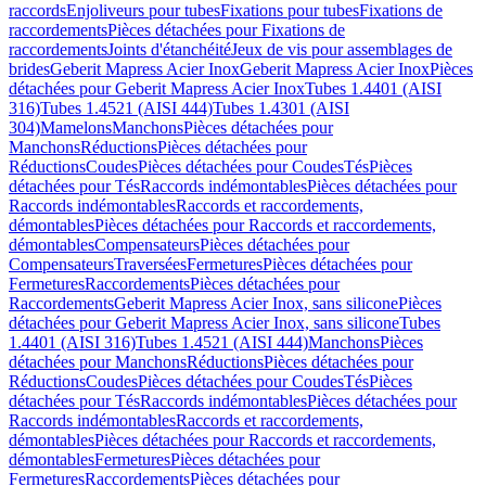
raccords
Enjoliveurs pour tubes
Fixations pour tubes
Fixations de
raccordements
Pièces détachées pour Fixations de
raccordements
Joints d'étanchéité
Jeux de vis pour assemblages de
brides
Geberit Mapress Acier Inox
Geberit Mapress Acier Inox
Pièces
détachées pour Geberit Mapress Acier Inox
Tubes 1.4401 (AISI
316)
Tubes 1.4521 (AISI 444)
Tubes 1.4301 (AISI
304)
Mamelons
Manchons
Pièces détachées pour
Manchons
Réductions
Pièces détachées pour
Réductions
Coudes
Pièces détachées pour Coudes
Tés
Pièces
détachées pour Tés
Raccords indémontables
Pièces détachées pour
Raccords indémontables
Raccords et raccordements,
démontables
Pièces détachées pour Raccords et raccordements,
démontables
Compensateurs
Pièces détachées pour
Compensateurs
Traversées
Fermetures
Pièces détachées pour
Fermetures
Raccordements
Pièces détachées pour
Raccordements
Geberit Mapress Acier Inox, sans silicone
Pièces
détachées pour Geberit Mapress Acier Inox, sans silicone
Tubes
1.4401 (AISI 316)
Tubes 1.4521 (AISI 444)
Manchons
Pièces
détachées pour Manchons
Réductions
Pièces détachées pour
Réductions
Coudes
Pièces détachées pour Coudes
Tés
Pièces
détachées pour Tés
Raccords indémontables
Pièces détachées pour
Raccords indémontables
Raccords et raccordements,
démontables
Pièces détachées pour Raccords et raccordements,
démontables
Fermetures
Pièces détachées pour
Fermetures
Raccordements
Pièces détachées pour