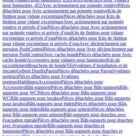
pour baignoires, d52
Avec actionnement par poignée rotative
Pièces
détachées pour Avec actionnement par poignée rotative
Kits de
finition pour vidage excentrique
Pièces détachées pour Kits de
finition pour vidage excentrique
Avec actionnement par poignée
rotative et arrivée d’eau
Pièces détachées pour Avec actionnement
par poignée rotative et arrivée d’eau
Kits de finition pour vidage
excentrique et arrivée d’eau
Pièces détachées pour Kits de finition
pour vidage excentrique et arrivée d’eau
Avec déclenchement par
pression PushControl
Pièces détachées pour Avec déclenchement par
pression PushControl
Avec cache-bonde
Pièces détachées pour Avec
cache-bonde
Accessoires pour vidages pour baignoires
Kits de
raccordement
Bouchons de bonde
Tés
Systèmes d’installation et de
rinçage
Geberit Duofix
Parois
Pièces détachées pour Parois
Systèmes
porteurs
Pièces détachées pour Systèmes
porteurs
Habillages
Accessoires
Pièces détachées pour
Accessoires
Bâti-supports
Pièces détachées pour Bâti-supports
Bâti-
supports pour WC
Pièces détachées pour Bâti-supports pour
WC
Bâti-supports pour lavabos
Pièces détachées pour Bâti-supports
pour lavabos
Bâti-supports pour bidets
Pièces détachées pour Bâti-
supports pour bidets
Bâti-supports pour urinoirs
Pièces détachées
pour Bâti-supports pour urinoirs
Bâti-supports pour douches avec
évacuation murale
Pièces détachées pour Bâti-supports pour douches
avec évacuation murale
Bâti-supports pour douches et
baignoires
Pièces détachées pour Bâti-supports pour douches et