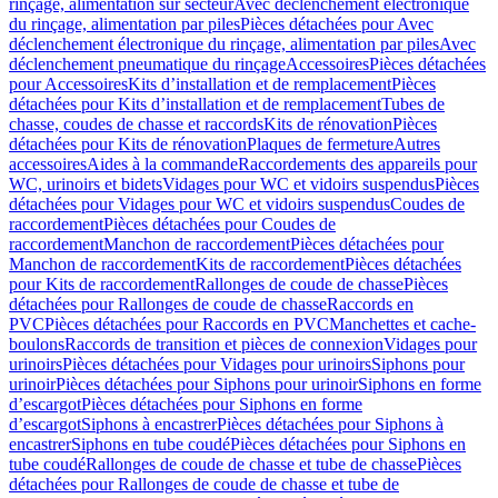
rinçage, alimentation sur secteur
Avec déclenchement électronique
du rinçage, alimentation par piles
Pièces détachées pour Avec
déclenchement électronique du rinçage, alimentation par piles
Avec
déclenchement pneumatique du rinçage
Accessoires
Pièces détachées
pour Accessoires
Kits d’installation et de remplacement
Pièces
détachées pour Kits d’installation et de remplacement
Tubes de
chasse, coudes de chasse et raccords
Kits de rénovation
Pièces
détachées pour Kits de rénovation
Plaques de fermeture
Autres
accessoires
Aides à la commande
Raccordements des appareils pour
WC, urinoirs et bidets
Vidages pour WC et vidoirs suspendus
Pièces
détachées pour Vidages pour WC et vidoirs suspendus
Coudes de
raccordement
Pièces détachées pour Coudes de
raccordement
Manchon de raccordement
Pièces détachées pour
Manchon de raccordement
Kits de raccordement
Pièces détachées
pour Kits de raccordement
Rallonges de coude de chasse
Pièces
détachées pour Rallonges de coude de chasse
Raccords en
PVC
Pièces détachées pour Raccords en PVC
Manchettes et cache-
boulons
Raccords de transition et pièces de connexion
Vidages pour
urinoirs
Pièces détachées pour Vidages pour urinoirs
Siphons pour
urinoir
Pièces détachées pour Siphons pour urinoir
Siphons en forme
d’escargot
Pièces détachées pour Siphons en forme
d’escargot
Siphons à encastrer
Pièces détachées pour Siphons à
encastrer
Siphons en tube coudé
Pièces détachées pour Siphons en
tube coudé
Rallonges de coude de chasse et tube de chasse
Pièces
détachées pour Rallonges de coude de chasse et tube de