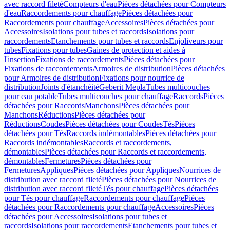
avec raccord fileté
Compteurs d'eau
Pièces détachées pour Compteurs
d'eau
Raccordements pour chauffage
Pièces détachées pour
Raccordements pour chauffage
Accessoires
Pièces détachées pour
Accessoires
Isolations pour tubes et raccords
Isolations pour
raccordements
Etanchements pour tubes et raccords
Enjoliveurs pour
tubes
Fixations pour tubes
Gaines de protection et aides à
l'insertion
Fixations de raccordements
Pièces détachées pour
Fixations de raccordements
Armoires de distribution
Pièces détachées
pour Armoires de distribution
Fixations pour nourrice de
distribution
Joints d'étanchéité
Geberit Mepla
Tubes multicouches
pour eau potable
Tubes multicouches pour chauffage
Raccords
Pièces
détachées pour Raccords
Manchons
Pièces détachées pour
Manchons
Réductions
Pièces détachées pour
Réductions
Coudes
Pièces détachées pour Coudes
Tés
Pièces
détachées pour Tés
Raccords indémontables
Pièces détachées pour
Raccords indémontables
Raccords et raccordements,
démontables
Pièces détachées pour Raccords et raccordements,
démontables
Fermetures
Pièces détachées pour
Fermetures
Appliques
Pièces détachées pour Appliques
Nourrices de
distribution avec raccord fileté
Pièces détachées pour Nourrices de
distribution avec raccord fileté
Tés pour chauffage
Pièces détachées
pour Tés pour chauffage
Raccordements pour chauffage
Pièces
détachées pour Raccordements pour chauffage
Accessoires
Pièces
détachées pour Accessoires
Isolations pour tubes et
raccords
Isolations pour raccordements
Etanchements pour tubes et