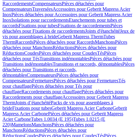
Raccordements
Compensateurs
Pièces détachées pour
Compensateurs
Traversées
Accessoires pour Geberit Mapress Acier
Inox
Pièces détachées pour Accessoires pour Geberit Mapress Acier
Inox
Isolations pour raccordements
Etanchements pour tubes et
raccords
Fixations pour tubes
Fixations de raccordements
Pièces
détachées pour Fixations de raccordements
Joints d'étanchéité
Jeux de
vis pour assemblages à bride
Geberit Mapress Therm
Tubes
Therm
Raccords
Pièces détachées pour Raccords
Manchons
Pièces
détachées pour Manchons
Réductions
Pièces détachées pour
Réductions
Coudes
Pièces détachées pour Coudes
Tés
Pièces
détachées pour Tés
Transitions indémontables
Pièces détachées pour
Transitions indémontables
Transitions et raccords, démontables
Pièces
détachées pour Transitions et raccords,
démontables
Compensateurs
Pièces détachées pour
Compensateurs
Fermetures
Pièces détachées pour Fermetures
Tés
pour chauffage
Pièces détachées pour Tés pour
chauffage
Raccordements pour chauffage
Pièces détachées pour
Raccordements pour chauffage
Accessoires pour Geberit Mapress
Therm
Joints d’étanchéité
Packs de vis pour assemblages à
bride
Fixations pour tubes
Geberit Mapress Acier Carbone
Geberit
Mapress Acier Carbone
Pièces détachées pour Geberit Mapress
Acier Carbone
Tubes 1.0034 (E 195)
Tubes 1.0215 (E
220)
Mamelons
Manchons
Pièces détachées pour
Manchons
Réductions
Pièces détachées pour
Réductions
Coudes
Pièces détachées pour Coudes
Tés
Pièces