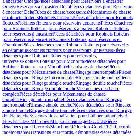
à encastrer Omega
Pièces détachées pour Réservoirs à encastrer
Omega
Réservoirs à encastrer Delta
Pièces détachées pour Réservoirs
à encastrer Delta
Tubes de chasse
Accessoires
Mécanismes de chasse
et robinets flotteurs
Robinets flotteurs
Pièces détachées pour Robinets
flotteurs
Robinets flotteurs pour réservoirs apparents
Pièces détachées
pour Robinets flotteurs pour réservoirs apparents
Robinets flotteurs
pour réservoirs à encastrer
Pièces détachées pour Robinets flotteurs
pour réservoirs à encastrer
Robinets flotteurs pour réservoirs en
céramique
Pièces détachées pour Robinets flotteurs pour réservoirs
en céramique
Robinets flotteurs pour réservoirs, universels
Pièces
détachées pour Robinets flotteurs pour réservoirs,
universels
Robinets flotteurs pour Monolith
Pièces détachées pour
Robinets flotteurs pour Monolith
Mécanismes de chasse
Pièces
détachées pour Mécanismes de chasse
Rinçage interrompable
Pièces
détachées pour Rinçage interrompable
Rinçage simple touche
Pièces
détachées pour Rinçage simple touche
Rinçage double touche
Pièces
détachées pour Rinçage double touche
Mécanismes de chasse
complets
Pièces détachées pour Mécanismes de chasse
complets
Rinçage interrompable
Pièces détachées pour Rinçage
interrompable
Rinçage simple touche
Pièces détachées pour Rinçage
simple touche
Rinçage double touche
Pièces détachées pour Rinçage
double touche
Systèmes de canalisation pour l’alimentation
Geberit
FlowFit
Tubes ML
Tubes ML pour chauffage
Raccords
Pièces
détachées pour Raccords
Manchons
Réductions
Coudes
Tés
Raccords
indémontables
Transitions et raccords, démontables
Pièces détachées