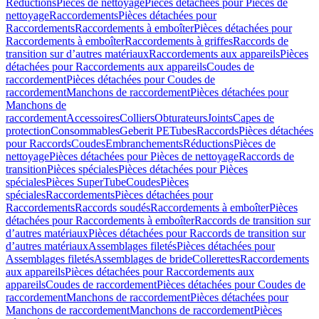
Réductions
Pièces de nettoyage
Pièces détachées pour Pièces de
nettoyage
Raccordements
Pièces détachées pour
Raccordements
Raccordements à emboîter
Pièces détachées pour
Raccordements à emboîter
Raccordements à griffes
Raccords de
transition sur d’autres matériaux
Raccordements aux appareils
Pièces
détachées pour Raccordements aux appareils
Coudes de
raccordement
Pièces détachées pour Coudes de
raccordement
Manchons de raccordement
Pièces détachées pour
Manchons de
raccordement
Accessoires
Colliers
Obturateurs
Joints
Capes de
protection
Consommables
Geberit PE
Tubes
Raccords
Pièces détachées
pour Raccords
Coudes
Embranchements
Réductions
Pièces de
nettoyage
Pièces détachées pour Pièces de nettoyage
Raccords de
transition
Pièces spéciales
Pièces détachées pour Pièces
spéciales
Pièces SuperTube
Coudes
Pièces
spéciales
Raccordements
Pièces détachées pour
Raccordements
Raccords soudés
Raccordements à emboîter
Pièces
détachées pour Raccordements à emboîter
Raccords de transition sur
d’autres matériaux
Pièces détachées pour Raccords de transition sur
d’autres matériaux
Assemblages filetés
Pièces détachées pour
Assemblages filetés
Assemblages de bride
Collerettes
Raccordements
aux appareils
Pièces détachées pour Raccordements aux
appareils
Coudes de raccordement
Pièces détachées pour Coudes de
raccordement
Manchons de raccordement
Pièces détachées pour
Manchons de raccordement
Manchons de raccordement
Pièces