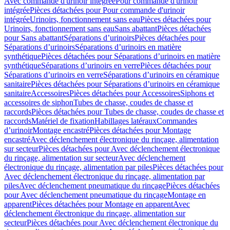
Avec commande d'urinoir intégrée
Pour commande d'urinoir
intégrée
Pièces détachées pour Pour commande d'urinoir
intégrée
Urinoirs, fonctionnement sans eau
Pièces détachées pour
Urinoirs, fonctionnement sans eau
Sans abattant
Pièces détachées
pour Sans abattant
Séparations d’urinoirs
Pièces détachées pour
Séparations d’urinoirs
Séparations d’urinoirs en matière
synthétique
Pièces détachées pour Séparations d’urinoirs en matière
synthétique
Séparations d’urinoirs en verre
Pièces détachées pour
Séparations d’urinoirs en verre
Séparations d’urinoirs en céramique
sanitaire
Pièces détachées pour Séparations d’urinoirs en céramique
sanitaire
Accessoires
Pièces détachées pour Accessoires
Siphons et
accessoires de siphon
Tubes de chasse, coudes de chasse et
raccords
Pièces détachées pour Tubes de chasse, coudes de chasse et
raccords
Matériel de fixation
Habillages latéraux
Commandes
dʼurinoir
Montage encastré
Pièces détachées pour Montage
encastré
Avec déclenchement électronique du rinçage, alimentation
sur secteur
Pièces détachées pour Avec déclenchement électronique
du rinçage, alimentation sur secteur
Avec déclenchement
électronique du rinçage, alimentation par piles
Pièces détachées pour
Avec déclenchement électronique du rinçage, alimentation par
piles
Avec déclenchement pneumatique du rinçage
Pièces détachées
pour Avec déclenchement pneumatique du rinçage
Montage en
apparent
Pièces détachées pour Montage en apparent
Avec
déclenchement électronique du rinçage, alimentation sur
secteur
Pièces détachées pour Avec déclenchement électronique du