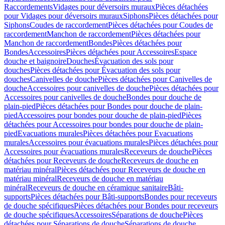
Raccordements
Vidages pour déversoirs muraux
Pièces détachées
pour Vidages pour déversoirs muraux
Siphons
Pièces détachées pour
Siphons
Coudes de raccordement
Pièces détachées pour Coudes de
raccordement
Manchon de raccordement
Pièces détachées pour
Manchon de raccordement
Bondes
Pièces détachées pour
Bondes
Accessoires
Pièces détachées pour Accessoires
Espace
douche et baignoire
Douches
Évacuation des sols pour
douches
Pièces détachées pour Évacuation des sols pour
douches
Canivelles de douche
Pièces détachées pour Canivelles de
douche
Accessoires pour canivelles de douche
Pièces détachées pour
Accessoires pour canivelles de douche
Bondes pour douche de
plain-pied
Pièces détachées pour Bondes pour douche de plain-
pied
Accessoires pour bondes pour douche de plain-pied
Pièces
détachées pour Accessoires pour bondes pour douche de plain-
pied
Evacuations murales
Pièces détachées pour Evacuations
murales
Accessoires pour évacuations murales
Pièces détachées pour
Accessoires pour évacuations murales
Receveurs de douche
Pièces
détachées pour Receveurs de douche
Receveurs de douche en
matériau minéral
Pièces détachées pour Receveurs de douche en
matériau minéral
Receveurs de douche en matériau
minéral
Receveurs de douche en céramique sanitaire
Bâti-
supports
Pièces détachées pour Bâti-supports
Bondes pour receveurs
de douche spécifiques
Pièces détachées pour Bondes pour receveurs
de douche spécifiques
Accessoires
Séparations de douche
Pièces
détachées pour Séparations de douche
Séparations de douche