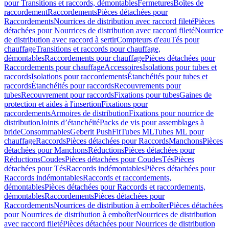
pour Transitions et raccords, démontables
Fermetures
Boîtes de
raccordement
Raccordements
Pièces détachées pour
Raccordements
Nourrices de distribution avec raccord fileté
Pièces
détachées pour Nourrices de distribution avec raccord fileté
Nourrice
de distribution avec raccord à sertir
Compteurs d'eau
Tés pour
chauffage
Transitions et raccords pour chauffage,
démontables
Raccordements pour chauffage
Pièces détachées pour
Raccordements pour chauffage
Accessoires
Isolations pour tubes et
raccords
Isolations pour raccordements
Étanchéités pour tubes et
raccords
Étanchéités pour raccords
Recouvrements pour
tubes
Recouvrement pour raccords
Fixations pour tubes
Gaines de
protection et aides à l'insertion
Fixations pour
raccordements
Armoires de distribution
Fixations pour nourrice de
distribution
Joints d’étanchéité
Packs de vis pour assemblages à
bride
Consommables
Geberit PushFit
Tubes ML
Tubes ML pour
chauffage
Raccords
Pièces détachées pour Raccords
Manchons
Pièces
détachées pour Manchons
Réductions
Pièces détachées pour
Réductions
Coudes
Pièces détachées pour Coudes
Tés
Pièces
détachées pour Tés
Raccords indémontables
Pièces détachées pour
Raccords indémontables
Raccords et raccordements,
démontables
Pièces détachées pour Raccords et raccordements,
démontables
Raccordements
Pièces détachées pour
Raccordements
Nourrices de distribution à emboîter
Pièces détachées
pour Nourrices de distribution à emboîter
Nourrices de distribution
avec raccord fileté
Pièces détachées pour Nourrices de distribution