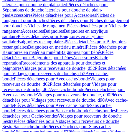
latérales pour douche de plain-pied
Pièces détachées pour
Séparations de douche latérales pour douche de plain-
pied
Accessoires
Pièces détachées pour Accessoires
Niches de
rangement pour douches
Pièces détachées pour Niches de rangement
pour douches
Niches de rangement
Pièces détachées pour Niches de
rangement
Accessoires
Baignoires
Baignoires en acrylique
sanitaire
Pièces détachées pour Baignoires en acrylique
sanitaire
Baignoires rectangulaires
Pièces détachées pour Baignoires
rectangulaires
Baignoires en matériau minéral
Pièces détachées pour
Baignoires en matériau minéral
Baignoires pour bébés
Pièces
détachées pour Baignoires pour bébés
Accessoires
Kits de
réparation
Raccordements des appareils pour douches et
baignoires
Vidages pour receveurs de douche, d52
Pièces détachées
pour Vidages pour receveurs de douche, d52
Avec cache-
bonde
Pièces détachées pour Avec cache-bonde
Vidages pour
receveurs de douche, d62
Pièces détachées pour Vidages pour
receveurs de douche, d62
Avec cache-bonde
Pièces détachées pour
Avec cache-bonde
Vidages pour receveurs de douche, d90
Pièces
détachées pour Vidages pour receveurs de douche, d90
Avec cache-
bonde
Pièces détachées pour Avec cache-bonde
Sans cache-
bonde
Pièces détachées pour Sans cache-bonde
Cache-bondes
Pièces
détachées pour Cache-bondes
Vidages pour receveurs de douche
Sestra
Pièces détachées pour Vidages pour receveurs de douche
Sestra
Sans cache-bonde
Pièces détachées pour Sans cache-
bonde
Vidages pour baignoires, d52
Pièces détachées pour Vidages