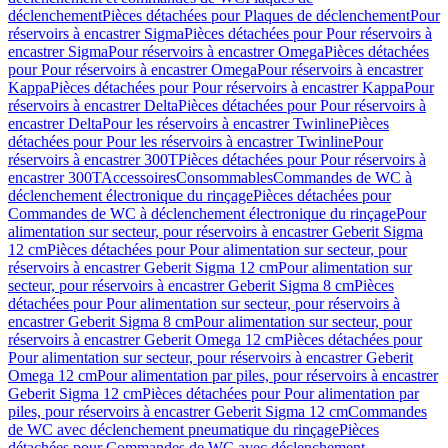
déclenchement
Pièces détachées pour Plaques de déclenchement
Pour
réservoirs à encastrer Sigma
Pièces détachées pour Pour réservoirs à
encastrer Sigma
Pour réservoirs à encastrer Omega
Pièces détachées
pour Pour réservoirs à encastrer Omega
Pour réservoirs à encastrer
Kappa
Pièces détachées pour Pour réservoirs à encastrer Kappa
Pour
réservoirs à encastrer Delta
Pièces détachées pour Pour réservoirs à
encastrer Delta
Pour les réservoirs à encastrer Twinline
Pièces
détachées pour Pour les réservoirs à encastrer Twinline
Pour
réservoirs à encastrer 300T
Pièces détachées pour Pour réservoirs à
encastrer 300T
Accessoires
Consommables
Commandes de WC à
déclenchement électronique du rinçage
Pièces détachées pour
Commandes de WC à déclenchement électronique du rinçage
Pour
alimentation sur secteur, pour réservoirs à encastrer Geberit Sigma
12 cm
Pièces détachées pour Pour alimentation sur secteur, pour
réservoirs à encastrer Geberit Sigma 12 cm
Pour alimentation sur
secteur, pour réservoirs à encastrer Geberit Sigma 8 cm
Pièces
détachées pour Pour alimentation sur secteur, pour réservoirs à
encastrer Geberit Sigma 8 cm
Pour alimentation sur secteur, pour
réservoirs à encastrer Geberit Omega 12 cm
Pièces détachées pour
Pour alimentation sur secteur, pour réservoirs à encastrer Geberit
Omega 12 cm
Pour alimentation par piles, pour réservoirs à encastrer
Geberit Sigma 12 cm
Pièces détachées pour Pour alimentation par
piles, pour réservoirs à encastrer Geberit Sigma 12 cm
Commandes
de WC avec déclenchement pneumatique du rinçage
Pièces
détachées pour Commandes de WC avec déclenchement