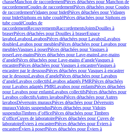
chasse
Manchon de raccordement
Pièces détachées pour Manchon de
raccordement
Coudes de raccordement
Pièces détachées pour Coudes
de raccordement
Vidages pour bidet
Pièces détachées pour Vidages
pour bidet
Siphons en tube coudé
Pièces détachées pour Siphons en
tube coudé
Coudes de
raccordement
Recouvrements
Raccordements
Joints
Douilles à
braser
Pièces détachées pour Douilles à braser
Espace
lavabo
Lavabos
Lavabos
Pièces détachées pour Lavabos
Lavabos
doubles
Lavabos pour meubles
Pièces détachées pour Lavabos pour
meubles
Vasques à poser
Pièces détachées pour Vasques à
poser
Lave-mains
Pièces détachées pour Lave-mains
Lave-mains
d’angle
Pièces détachées pour Lave-mains d’angle
Vasques à
encastrer
Pièces détachées pour Vasques à encastrer
Vasques à
encastrer par le dessous
Pièces détachées pour Vasques à encastrer
par le dessous
Lavabos d’angle
Pièces détachées pour Lavabos
d’angle
Lavabos collectifs
Lavabos adaptés PMR
Pièces détachées
pour Lavabos adaptés PMR
Lavabos pour enfants
Pièces détachées
pour Lavabos pour enfants
Lavabos collectifs
Pièces détachées pour
Lavabos collectifs
Autres lavabos
Pièces détachées pour Autres
lavabos
Déversoirs muraux
Pièces détachées pour Déversoirs
muraux
Vidoirs suspendus
Pièces détachées pour Vidoirs
suspendus
Timbres dʼoffice
Pièces détachées pour Timbres
dʼoffice
Cuves de laboratoire
Pièces détachées pour Cuves de
laboratoire
Éviers à encastrer
Pièces détachées pour Éviers à
encastrer
Éviers à poser
Pièces détachées pour Éviers à