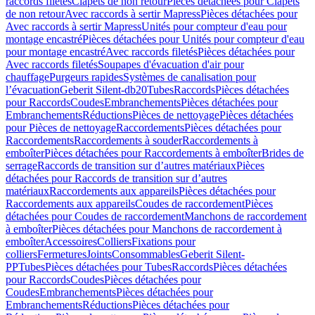
raccords filetés
Clapets de non retour
Pièces détachées pour Clapets
de non retour
Avec raccords à sertir Mapress
Pièces détachées pour
Avec raccords à sertir Mapress
Unités pour compteur d'eau pour
montage encastré
Pièces détachées pour Unités pour compteur d'eau
pour montage encastré
Avec raccords filetés
Pièces détachées pour
Avec raccords filetés
Soupapes d'évacuation d'air pour
chauffage
Purgeurs rapides
Systèmes de canalisation pour
l’évacuation
Geberit Silent-db20
Tubes
Raccords
Pièces détachées
pour Raccords
Coudes
Embranchements
Pièces détachées pour
Embranchements
Réductions
Pièces de nettoyage
Pièces détachées
pour Pièces de nettoyage
Raccordements
Pièces détachées pour
Raccordements
Raccordements à souder
Raccordements à
emboîter
Pièces détachées pour Raccordements à emboîter
Brides de
serrage
Raccords de transition sur d’autres matériaux
Pièces
détachées pour Raccords de transition sur d’autres
matériaux
Raccordements aux appareils
Pièces détachées pour
Raccordements aux appareils
Coudes de raccordement
Pièces
détachées pour Coudes de raccordement
Manchons de raccordement
à emboîter
Pièces détachées pour Manchons de raccordement à
emboîter
Accessoires
Colliers
Fixations pour
colliers
Fermetures
Joints
Consommables
Geberit Silent-
PP
Tubes
Pièces détachées pour Tubes
Raccords
Pièces détachées
pour Raccords
Coudes
Pièces détachées pour
Coudes
Embranchements
Pièces détachées pour
Embranchements
Réductions
Pièces détachées pour