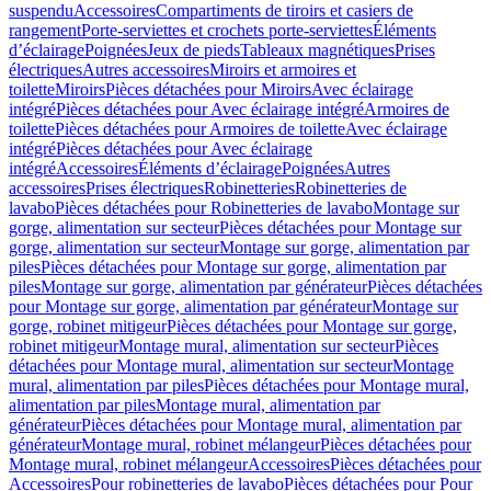
suspendu
Accessoires
Compartiments de tiroirs et casiers de
rangement
Porte-serviettes et crochets porte-serviettes
Éléments
d’éclairage
Poignées
Jeux de pieds
Tableaux magnétiques
Prises
électriques
Autres accessoires
Miroirs et armoires et
toilette
Miroirs
Pièces détachées pour Miroirs
Avec éclairage
intégré
Pièces détachées pour Avec éclairage intégré
Armoires de
toilette
Pièces détachées pour Armoires de toilette
Avec éclairage
intégré
Pièces détachées pour Avec éclairage
intégré
Accessoires
Éléments d’éclairage
Poignées
Autres
accessoires
Prises électriques
Robinetteries
Robinetteries de
lavabo
Pièces détachées pour Robinetteries de lavabo
Montage sur
gorge, alimentation sur secteur
Pièces détachées pour Montage sur
gorge, alimentation sur secteur
Montage sur gorge, alimentation par
piles
Pièces détachées pour Montage sur gorge, alimentation par
piles
Montage sur gorge, alimentation par générateur
Pièces détachées
pour Montage sur gorge, alimentation par générateur
Montage sur
gorge, robinet mitigeur
Pièces détachées pour Montage sur gorge,
robinet mitigeur
Montage mural, alimentation sur secteur
Pièces
détachées pour Montage mural, alimentation sur secteur
Montage
mural, alimentation par piles
Pièces détachées pour Montage mural,
alimentation par piles
Montage mural, alimentation par
générateur
Pièces détachées pour Montage mural, alimentation par
générateur
Montage mural, robinet mélangeur
Pièces détachées pour
Montage mural, robinet mélangeur
Accessoires
Pièces détachées pour
Accessoires
Pour robinetteries de lavabo
Pièces détachées pour Pour