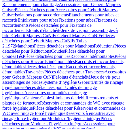
Raccordements pour chauffage
Accessoires pour Geberit Mapress
Cuivre
Pièces détachées pour Accessoires pour Geberit Mapress
Cuivre
Isolations pour raccordements
Etanchements pour tubes et
raccords
Enjoliveurs pour tubes
Fixations pour tubes
Fixations de
raccordements
Pièces détachées pour Fixations de
raccordements
Joints d'étanchéité
Jeux de vis pour assemblages à
bride
Geberit Mapress CuNiFe
Geberit Mapress CuNiFe
Pièces
détachées pour Geberit Mapress CuNiFe
Tubes
2.1972
Manchons
Pièces détachées pour Manchons
Réductions
Pièces
détachées pour Réductions
Coudes
Pièces détachées pour
Coudes
Tés
Pièces détachées pour Tés
Raccords indémontables
Pièces
détachées pour Raccords indémontables
Raccords et raccordements,
démontables
Pièces détachées pour Raccords et raccordements,
démontables
Traversées
Pièces détachées pour Traversées
Accessoires
pour Geberit Mapress CuNiFe
Joints d'étanchéité
Jeux de vis pour
assemblages de brides
Système d’hygiène Geberit
Unités de rinçage
hygiéniques
Pièces détachées pour Unités de rinçage
hygiéniques
Accessoires pour unités de rinçage
hygiéniques
Capteurs
Câbles
Limiteurs de débit
Recouvrements et
plaques de fermeture
Réservoirs et commandes de WC avec rinçage
forcé hygiénique
Pièces détachées pour Réservoirs et commandes de
WC avec rinçage forcé hygiénique
Réservoirs à encastrer avec
rinçage forcé hygiénique
Modules d’hygiène à intégrer
Pièces
détachées pour Modules d’hygiène à intégrer
Accessoires pour
réservoirs et commandes de WC avec rinçage forcé