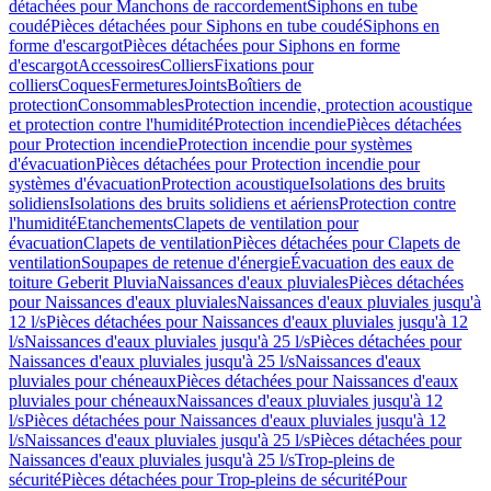
détachées pour Manchons de raccordement
Siphons en tube
coudé
Pièces détachées pour Siphons en tube coudé
Siphons en
forme d'escargot
Pièces détachées pour Siphons en forme
d'escargot
Accessoires
Colliers
Fixations pour
colliers
Coques
Fermetures
Joints
Boîtiers de
protection
Consommables
Protection incendie, protection acoustique
et protection contre l'humidité
Protection incendie
Pièces détachées
pour Protection incendie
Protection incendie pour systèmes
d'évacuation
Pièces détachées pour Protection incendie pour
systèmes d'évacuation
Protection acoustique
Isolations des bruits
solidiens
Isolations des bruits solidiens et aériens
Protection contre
l'humidité
Etanchements
Clapets de ventilation pour
évacuation
Clapets de ventilation
Pièces détachées pour Clapets de
ventilation
Soupapes de retenue d'énergie
Évacuation des eaux de
toiture Geberit Pluvia
Naissances d'eaux pluviales
Pièces détachées
pour Naissances d'eaux pluviales
Naissances d'eaux pluviales jusqu'à
12 l/s
Pièces détachées pour Naissances d'eaux pluviales jusqu'à 12
l/s
Naissances d'eaux pluviales jusqu'à 25 l/s
Pièces détachées pour
Naissances d'eaux pluviales jusqu'à 25 l/s
Naissances d'eaux
pluviales pour chéneaux
Pièces détachées pour Naissances d'eaux
pluviales pour chéneaux
Naissances d'eaux pluviales jusqu'à 12
l/s
Pièces détachées pour Naissances d'eaux pluviales jusqu'à 12
l/s
Naissances d'eaux pluviales jusqu'à 25 l/s
Pièces détachées pour
Naissances d'eaux pluviales jusqu'à 25 l/s
Trop-pleins de
sécurité
Pièces détachées pour Trop-pleins de sécurité
Pour