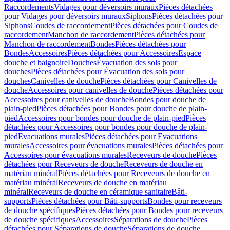
Raccordements
Vidages pour déversoirs muraux
Pièces détachées
pour Vidages pour déversoirs muraux
Siphons
Pièces détachées pour
Siphons
Coudes de raccordement
Pièces détachées pour Coudes de
raccordement
Manchon de raccordement
Pièces détachées pour
Manchon de raccordement
Bondes
Pièces détachées pour
Bondes
Accessoires
Pièces détachées pour Accessoires
Espace
douche et baignoire
Douches
Évacuation des sols pour
douches
Pièces détachées pour Évacuation des sols pour
douches
Canivelles de douche
Pièces détachées pour Canivelles de
douche
Accessoires pour canivelles de douche
Pièces détachées pour
Accessoires pour canivelles de douche
Bondes pour douche de
plain-pied
Pièces détachées pour Bondes pour douche de plain-
pied
Accessoires pour bondes pour douche de plain-pied
Pièces
détachées pour Accessoires pour bondes pour douche de plain-
pied
Evacuations murales
Pièces détachées pour Evacuations
murales
Accessoires pour évacuations murales
Pièces détachées pour
Accessoires pour évacuations murales
Receveurs de douche
Pièces
détachées pour Receveurs de douche
Receveurs de douche en
matériau minéral
Pièces détachées pour Receveurs de douche en
matériau minéral
Receveurs de douche en matériau
minéral
Receveurs de douche en céramique sanitaire
Bâti-
supports
Pièces détachées pour Bâti-supports
Bondes pour receveurs
de douche spécifiques
Pièces détachées pour Bondes pour receveurs
de douche spécifiques
Accessoires
Séparations de douche
Pièces
détachées pour Séparations de douche
Séparations de douche