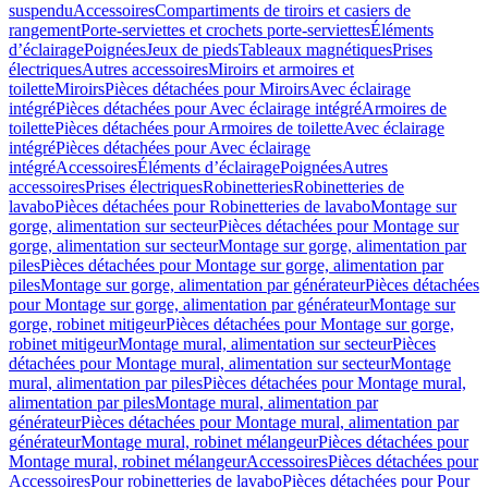
suspendu
Accessoires
Compartiments de tiroirs et casiers de
rangement
Porte-serviettes et crochets porte-serviettes
Éléments
d’éclairage
Poignées
Jeux de pieds
Tableaux magnétiques
Prises
électriques
Autres accessoires
Miroirs et armoires et
toilette
Miroirs
Pièces détachées pour Miroirs
Avec éclairage
intégré
Pièces détachées pour Avec éclairage intégré
Armoires de
toilette
Pièces détachées pour Armoires de toilette
Avec éclairage
intégré
Pièces détachées pour Avec éclairage
intégré
Accessoires
Éléments d’éclairage
Poignées
Autres
accessoires
Prises électriques
Robinetteries
Robinetteries de
lavabo
Pièces détachées pour Robinetteries de lavabo
Montage sur
gorge, alimentation sur secteur
Pièces détachées pour Montage sur
gorge, alimentation sur secteur
Montage sur gorge, alimentation par
piles
Pièces détachées pour Montage sur gorge, alimentation par
piles
Montage sur gorge, alimentation par générateur
Pièces détachées
pour Montage sur gorge, alimentation par générateur
Montage sur
gorge, robinet mitigeur
Pièces détachées pour Montage sur gorge,
robinet mitigeur
Montage mural, alimentation sur secteur
Pièces
détachées pour Montage mural, alimentation sur secteur
Montage
mural, alimentation par piles
Pièces détachées pour Montage mural,
alimentation par piles
Montage mural, alimentation par
générateur
Pièces détachées pour Montage mural, alimentation par
générateur
Montage mural, robinet mélangeur
Pièces détachées pour
Montage mural, robinet mélangeur
Accessoires
Pièces détachées pour
Accessoires
Pour robinetteries de lavabo
Pièces détachées pour Pour