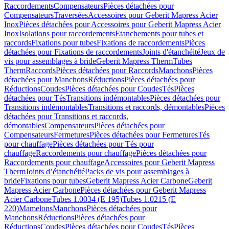
Raccordements
Compensateurs
Pièces détachées pour
Compensateurs
Traversées
Accessoires pour Geberit Mapress Acier
Inox
Pièces détachées pour Accessoires pour Geberit Mapress Acier
Inox
Isolations pour raccordements
Etanchements pour tubes et
raccords
Fixations pour tubes
Fixations de raccordements
Pièces
détachées pour Fixations de raccordements
Joints d'étanchéité
Jeux de
vis pour assemblages à bride
Geberit Mapress Therm
Tubes
Therm
Raccords
Pièces détachées pour Raccords
Manchons
Pièces
détachées pour Manchons
Réductions
Pièces détachées pour
Réductions
Coudes
Pièces détachées pour Coudes
Tés
Pièces
détachées pour Tés
Transitions indémontables
Pièces détachées pour
Transitions indémontables
Transitions et raccords, démontables
Pièces
détachées pour Transitions et raccords,
démontables
Compensateurs
Pièces détachées pour
Compensateurs
Fermetures
Pièces détachées pour Fermetures
Tés
pour chauffage
Pièces détachées pour Tés pour
chauffage
Raccordements pour chauffage
Pièces détachées pour
Raccordements pour chauffage
Accessoires pour Geberit Mapress
Therm
Joints d’étanchéité
Packs de vis pour assemblages à
bride
Fixations pour tubes
Geberit Mapress Acier Carbone
Geberit
Mapress Acier Carbone
Pièces détachées pour Geberit Mapress
Acier Carbone
Tubes 1.0034 (E 195)
Tubes 1.0215 (E
220)
Mamelons
Manchons
Pièces détachées pour
Manchons
Réductions
Pièces détachées pour
Réductions
Coudes
Pièces détachées pour Coudes
Tés
Pièces