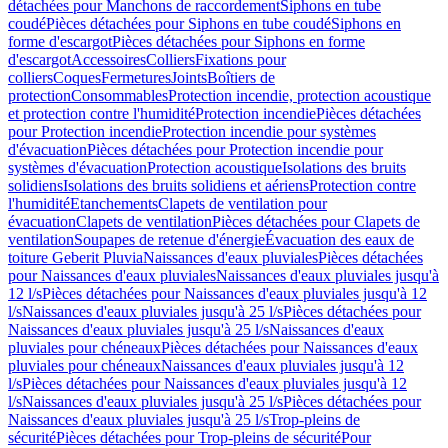
détachées pour Manchons de raccordement
Siphons en tube
coudé
Pièces détachées pour Siphons en tube coudé
Siphons en
forme d'escargot
Pièces détachées pour Siphons en forme
d'escargot
Accessoires
Colliers
Fixations pour
colliers
Coques
Fermetures
Joints
Boîtiers de
protection
Consommables
Protection incendie, protection acoustique
et protection contre l'humidité
Protection incendie
Pièces détachées
pour Protection incendie
Protection incendie pour systèmes
d'évacuation
Pièces détachées pour Protection incendie pour
systèmes d'évacuation
Protection acoustique
Isolations des bruits
solidiens
Isolations des bruits solidiens et aériens
Protection contre
l'humidité
Etanchements
Clapets de ventilation pour
évacuation
Clapets de ventilation
Pièces détachées pour Clapets de
ventilation
Soupapes de retenue d'énergie
Évacuation des eaux de
toiture Geberit Pluvia
Naissances d'eaux pluviales
Pièces détachées
pour Naissances d'eaux pluviales
Naissances d'eaux pluviales jusqu'à
12 l/s
Pièces détachées pour Naissances d'eaux pluviales jusqu'à 12
l/s
Naissances d'eaux pluviales jusqu'à 25 l/s
Pièces détachées pour
Naissances d'eaux pluviales jusqu'à 25 l/s
Naissances d'eaux
pluviales pour chéneaux
Pièces détachées pour Naissances d'eaux
pluviales pour chéneaux
Naissances d'eaux pluviales jusqu'à 12
l/s
Pièces détachées pour Naissances d'eaux pluviales jusqu'à 12
l/s
Naissances d'eaux pluviales jusqu'à 25 l/s
Pièces détachées pour
Naissances d'eaux pluviales jusqu'à 25 l/s
Trop-pleins de
sécurité
Pièces détachées pour Trop-pleins de sécurité
Pour