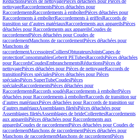
Réductions
Pièces de nettoyage
Pièces détachées pour Pièces de
nettoyage
Raccordements
Pièces détachées pour
Raccordements
Raccordements à emboîter
Pièces détachées pour
Raccordements à emboîter
Raccordements à griffes
Raccords de
transition sur d’autres matériaux
Raccordements aux appareils
Pièces
détachées pour Raccordements aux appareils
Coudes de
raccordement
Pièces détachées pour Coudes de
raccordement
Manchons de raccordement
Pièces détachées pour
Manchons de
raccordement
Accessoires
Colliers
Obturateurs
Joints
Capes de
protection
Consommables
Geberit PE
Tubes
Raccords
Pièces détachées
pour Raccords
Coudes
Embranchements
Réductions
Pièces de
nettoyage
Pièces détachées pour Pièces de nettoyage
Raccords de
transition
Pièces spéciales
Pièces détachées pour Pièces
spéciales
Pièces SuperTube
Coudes
Pièces
spéciales
Raccordements
Pièces détachées pour
Raccordements
Raccords soudés
Raccordements à emboîter
Pièces
détachées pour Raccordements à emboîter
Raccords de transition sur
d’autres matériaux
Pièces détachées pour Raccords de transition sur
d’autres matériaux
Assemblages filetés
Pièces détachées pour
Assemblages filetés
Assemblages de bride
Collerettes
Raccordements
aux appareils
Pièces détachées pour Raccordements aux
appareils
Coudes de raccordement
Pièces détachées pour Coudes de
raccordement
Manchons de raccordement
Pièces détachées pour
Manchons de raccordement
Manchons de raccordement
Pièces