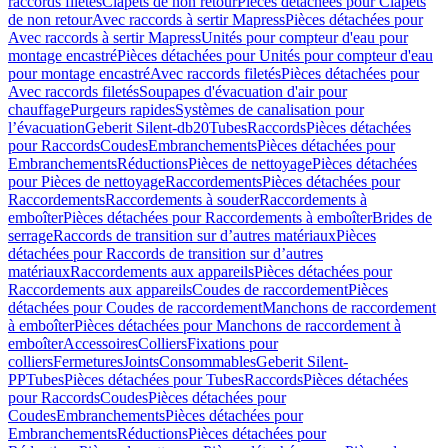
raccords filetés
Clapets de non retour
Pièces détachées pour Clapets
de non retour
Avec raccords à sertir Mapress
Pièces détachées pour
Avec raccords à sertir Mapress
Unités pour compteur d'eau pour
montage encastré
Pièces détachées pour Unités pour compteur d'eau
pour montage encastré
Avec raccords filetés
Pièces détachées pour
Avec raccords filetés
Soupapes d'évacuation d'air pour
chauffage
Purgeurs rapides
Systèmes de canalisation pour
l’évacuation
Geberit Silent-db20
Tubes
Raccords
Pièces détachées
pour Raccords
Coudes
Embranchements
Pièces détachées pour
Embranchements
Réductions
Pièces de nettoyage
Pièces détachées
pour Pièces de nettoyage
Raccordements
Pièces détachées pour
Raccordements
Raccordements à souder
Raccordements à
emboîter
Pièces détachées pour Raccordements à emboîter
Brides de
serrage
Raccords de transition sur d’autres matériaux
Pièces
détachées pour Raccords de transition sur d’autres
matériaux
Raccordements aux appareils
Pièces détachées pour
Raccordements aux appareils
Coudes de raccordement
Pièces
détachées pour Coudes de raccordement
Manchons de raccordement
à emboîter
Pièces détachées pour Manchons de raccordement à
emboîter
Accessoires
Colliers
Fixations pour
colliers
Fermetures
Joints
Consommables
Geberit Silent-
PP
Tubes
Pièces détachées pour Tubes
Raccords
Pièces détachées
pour Raccords
Coudes
Pièces détachées pour
Coudes
Embranchements
Pièces détachées pour
Embranchements
Réductions
Pièces détachées pour