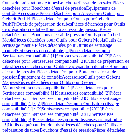
Outils de préparation de tubes
Bouchons d’essai de pression
Pièces
détachées pour Bouchons d’essai de pression
Équipements de
contrôle
Accessoires
Pièces détachées pour Accessoires
Outils pour
Geberit PushFit
Pièces détachées pour Outils pour Geberit
PushFit
Outils de préparation de tubes
Pièces détachées pour Outils
de préparation de tubes
Bouchons d'essai de pression
Pièces
détachées pour Bouchons d'essai de pression
Outils pour Geberit
Mepla
Pièces détachées pour Outils pour Geberit Mepla
Outils de
sertissage manuel
Pièces détachées pour Outils de sertissage
manuel
Sertisseuses compatibilité [1]
Pièces détachées pour
Sertisseuses compatibilité [1]
Sertisseuses compatibilité [2]
Pièces
détachées pour Sertisseuses compatibilité [2]
Outils de préparation de
tubes
Pièces détachées pour Outils de préparation de tubes
Bouchons
d'essai de pression
Pièces détachées pour Bouchons d'essai de
pression
Équipement de contrôle
Accessoires
Outils pour Geberit
Mapress
Pièces détachées pour Outils pour Geberit
Mapress
Sertisseuses compatibilité [1]
Pièces détachées pour
Sertisseuses compatibilité [1]
Sertisseuses compatibilité [2]
Pièces
détachées pour Sertisseuses compatibilité [2]
Outils de sertissage
compatibilité [1] / [2]
Pièces détachées pour Outils de sertissage
compatibilité [1] / [2]
Sertisseuses compatibilité [2XL]
Pièces
détachées pour Sertisseuses compatibilité [2XL]
Sertisseuses
compatibilité [3]
Pièces détachées pour Sertisseuses compatibilité
[3]
Outils de préparation de tubes
Pièces détachées pour Outils de
préparation de tubes
Bouchons d'essai de pression
Pièces détachées