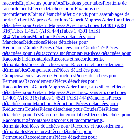
raccords
Enjoliveurs pour tubes
Fixations pour tubes
Fixations de
raccordements
Pièces détachées pour Fixations de
raccordements
Joints d'étanchéité
Jeux de vis pour assemblages de
brides
Geberit Mapress Acier Inox
Geberit Mapress Acier Inox
Pièces
détachées pour Geberit Mapress Acier Inox
Tubes 1.4401 (AISI
316)
Tubes 1.4521 (AISI 444)
Tubes 1.4301 (AISI
304)
Mamelons
Manchons
Pièces détachées pour
Manchons
Réductions
Pièces détachées pour
Réductions
Coudes
Pièces détachées pour Coudes
Tés
Pièces
détachées pour Tés
Raccords indémontables
Pièces détachées pour
Raccords indémontables
Raccords et raccordements,
démontables
Pièces détachées pour Raccords et raccordements,
démontables
Compensateurs
Pièces détachées pour
Compensateurs
Traversées
Fermetures
Pièces détachées pour
Fermetures
Raccordements
Pièces détachées pour
Raccordements
Geberit Mapress Acier Inox, sans silicone
Pièces
détachées pour Geberit Mapress Acier Inox, sans silicone
Tubes
1.4401 (AISI 316)
Tubes 1.4521 (AISI 444)
Manchons
Pièces
détachées pour Manchons
Réductions
Pièces détachées pour
Réductions
Coudes
Pièces détachées pour Coudes
Tés
Pièces
détachées pour Tés
Raccords indémontables
Pièces détachées pour
Raccords indémontables
Raccords et raccordements,
démontables
Pièces détachées pour Raccords et raccordements,
démontables
Fermetures
Pièces détachées pour
Fermetures
Raccordements
Pièces détachées pour