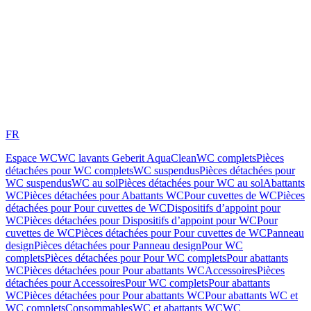
FR
Espace WC
WC lavants Geberit AquaClean
WC complets
Pièces
détachées pour WC complets
WC suspendus
Pièces détachées pour
WC suspendus
WC au sol
Pièces détachées pour WC au sol
Abattants
WC
Pièces détachées pour Abattants WC
Pour cuvettes de WC
Pièces
détachées pour Pour cuvettes de WC
Dispositifs d’appoint pour
WC
Pièces détachées pour Dispositifs d’appoint pour WC
Pour
cuvettes de WC
Pièces détachées pour Pour cuvettes de WC
Panneau
design
Pièces détachées pour Panneau design
Pour WC
complets
Pièces détachées pour Pour WC complets
Pour abattants
WC
Pièces détachées pour Pour abattants WC
Accessoires
Pièces
détachées pour Accessoires
Pour WC complets
Pour abattants
WC
Pièces détachées pour Pour abattants WC
Pour abattants WC et
WC complets
Consommables
WC et abattants WC
WC