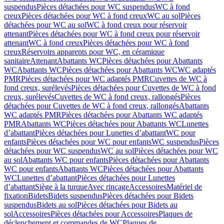
suspendus
Pièces détachées pour WC suspendus
WC à fond
creux
Pièces détachées pour WC à fond creux
WC au sol
Pièces
détachées pour WC au sol
WC à fond creux pour réservoir
attenant
Pièces détachées pour WC à fond creux pour réservoir
attenant
WC à fond creux
Pièces détachées pour WC à fond
creux
Réservoirs apparents pour WC, en céramique
sanitaire
Attenant
Abattants WC
Pièces détachées pour Abattants
WC
Abattants WC
Pièces détachées pour Abattants WC
WC adaptés
PMR
Pièces détachées pour WC adaptés PMR
Cuvettes de WC à
fond creux, surélevés
Pièces détachées pour Cuvettes de WC à fond
creux, surélevés
Cuvettes de WC à fond creux, rallongés
Pièces
détachées pour Cuvettes de WC à fond creux, rallongés
Abattants
WC adaptés PMR
Pièces détachées pour Abattants WC adaptés
PMR
Abattants WC
Pièces détachées pour Abattants WC
Lunettes
d’abattant
Pièces détachées pour Lunettes d’abattant
WC pour
enfants
Pièces détachées pour WC pour enfants
WC suspendus
Pièces
détachées pour WC suspendus
WC au sol
Pièces détachées pour WC
au sol
Abattants WC pour enfants
Pièces détachées pour Abattants
WC pour enfants
Abattants WC
Pièces détachées pour Abattants
WC
Lunettes d’abattant
Pièces détachées pour Lunettes
d’abattant
Siège à la turque
Avec rinçage
Accessoires
Matériel de
fixation
Bidets
Bidets suspendus
Pièces détachées pour Bidets
suspendus
Bidets au sol
Pièces détachées pour Bidets au
sol
Accessoires
Pièces détachées pour Accessoires
Plaques de
déclenchement et commandes de WC
Plaques de