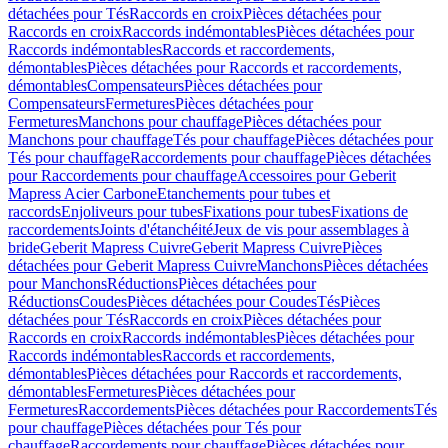
détachées pour Tés
Raccords en croix
Pièces détachées pour
Raccords en croix
Raccords indémontables
Pièces détachées pour
Raccords indémontables
Raccords et raccordements,
démontables
Pièces détachées pour Raccords et raccordements,
démontables
Compensateurs
Pièces détachées pour
Compensateurs
Fermetures
Pièces détachées pour
Fermetures
Manchons pour chauffage
Pièces détachées pour
Manchons pour chauffage
Tés pour chauffage
Pièces détachées pour
Tés pour chauffage
Raccordements pour chauffage
Pièces détachées
pour Raccordements pour chauffage
Accessoires pour Geberit
Mapress Acier Carbone
Etanchements pour tubes et
raccords
Enjoliveurs pour tubes
Fixations pour tubes
Fixations de
raccordements
Joints d'étanchéité
Jeux de vis pour assemblages à
bride
Geberit Mapress Cuivre
Geberit Mapress Cuivre
Pièces
détachées pour Geberit Mapress Cuivre
Manchons
Pièces détachées
pour Manchons
Réductions
Pièces détachées pour
Réductions
Coudes
Pièces détachées pour Coudes
Tés
Pièces
détachées pour Tés
Raccords en croix
Pièces détachées pour
Raccords en croix
Raccords indémontables
Pièces détachées pour
Raccords indémontables
Raccords et raccordements,
démontables
Pièces détachées pour Raccords et raccordements,
démontables
Fermetures
Pièces détachées pour
Fermetures
Raccordements
Pièces détachées pour Raccordements
Tés
pour chauffage
Pièces détachées pour Tés pour
chauffage
Raccordements pour chauffage
Pièces détachées pour