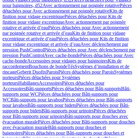
pour baignoires, d52
Avec actionnement par poignée rotative
Pièces
détachées pour Avec actionnement par poignée rotative
Kits de
finition pour vidage excentrique
Pièces détachées pour Kits de
finition pour vidage excentrique
Avec actionnement par poignée
rotative et arrivée d’eau
Pièces détachées pour Avec actionnement
par poignée rotative et arrivée d’eau
Kits de finition pour vidage
excentrique et arrivée d’eau
Pièces détachées pour Kits de finition
pour vidage excentrique et arrivée d’eau
Avec déclenchement par
pression PushControl
Pièces détachées pour Avec déclenchement par
pression PushControl
Avec cache-bonde
Pièces détachées pour Avec
cache-bonde
Accessoires pour vidages pour baignoires
Kits de
raccordement
Bouchons de bonde
Tés
Systèmes d’installation et de
rinçage
Geberit Duofix
Parois
Pièces détachées pour Parois
Systèmes
porteurs
Pièces détachées pour Systèmes
porteurs
Habillages
Accessoires
Pièces détachées pour
Accessoires
Bâti-supports
Pièces détachées pour Bâti-supports
Bâti-
supports pour WC
Pièces détachées pour Bâti-supports pour
WC
Bâti-supports pour lavabos
Pièces détachées pour Bâti-supports
pour lavabos
Bâti-supports pour bidets
Pièces détachées pour Bâti-
supports pour bidets
Bâti-supports pour urinoirs
Pièces détachées
pour Bâti-supports pour urinoirs
Bâti-supports pour douches avec
évacuation murale
Pièces détachées pour Bâti-supports pour douches
avec évacuation murale
Bâti-supports pour douches et
baignoires
Pièces détachées pour Bâti-supports pour douches et