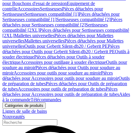
pour Bouchons d'essai de pression
Equipement de
contrôle
Accessoires
Sertisseuses
Pièces détachées pour
Sertisseuses
Sertisseuses compatibilité [1]
Pièces détachées pour
Sertisseuses compatibilité [1]
Sertisseuses compatibilité [2]
Pièces
détachées pour Sertisseuses compatibilité [2]
Sertisseuses
compatibilité [2XL]
Pièces détachées pour Sertisseuses compatibilité
[2XL]
Mallettes universelles
Pièces détachées pour Mallettes
universelles
Mallettes universelles
Pièces détachées pour Mallettes
universelles
Outils pour Geberit Silent-db20 / Geberit PE
Pièces
détachées pour Outils pour Geberit Silent-db20 / Geberit PE
Outils à
souder électrique
Pièces détachées pour Outils à souder
électrique
Accessoires pour outillage à souder électrique
Outils pour
soudure au miroir
Pièces détachées pour Outils pour soudure au
miroir
Accessoires pour outils pour soudure au miroir
Pièces
détachées pour Accessoires pour outils pour soudure au miroir
Outils
de préparation de tubes
Pièces détachées pour Outils de préparation
de tubes
Accessoires pour outils de préparation de tubes
Pièces
détachées pour Accessoires pour outils de préparation de tubes
Aides
à la commande
Télécommandes
Catégories de produits
Lignes de salle de bains
Nouveautés