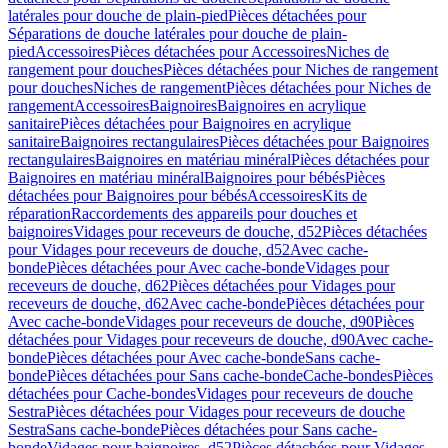
latérales pour douche de plain-pied
Pièces détachées pour
Séparations de douche latérales pour douche de plain-
pied
Accessoires
Pièces détachées pour Accessoires
Niches de
rangement pour douches
Pièces détachées pour Niches de rangement
pour douches
Niches de rangement
Pièces détachées pour Niches de
rangement
Accessoires
Baignoires
Baignoires en acrylique
sanitaire
Pièces détachées pour Baignoires en acrylique
sanitaire
Baignoires rectangulaires
Pièces détachées pour Baignoires
rectangulaires
Baignoires en matériau minéral
Pièces détachées pour
Baignoires en matériau minéral
Baignoires pour bébés
Pièces
détachées pour Baignoires pour bébés
Accessoires
Kits de
réparation
Raccordements des appareils pour douches et
baignoires
Vidages pour receveurs de douche, d52
Pièces détachées
pour Vidages pour receveurs de douche, d52
Avec cache-
bonde
Pièces détachées pour Avec cache-bonde
Vidages pour
receveurs de douche, d62
Pièces détachées pour Vidages pour
receveurs de douche, d62
Avec cache-bonde
Pièces détachées pour
Avec cache-bonde
Vidages pour receveurs de douche, d90
Pièces
détachées pour Vidages pour receveurs de douche, d90
Avec cache-
bonde
Pièces détachées pour Avec cache-bonde
Sans cache-
bonde
Pièces détachées pour Sans cache-bonde
Cache-bondes
Pièces
détachées pour Cache-bondes
Vidages pour receveurs de douche
Sestra
Pièces détachées pour Vidages pour receveurs de douche
Sestra
Sans cache-bonde
Pièces détachées pour Sans cache-
bonde
Vidages pour baignoires, d52
Pièces détachées pour Vidages