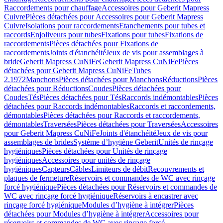
Raccordements pour chauffage
Accessoires pour Geberit Mapress
Cuivre
Pièces détachées pour Accessoires pour Geberit Mapress
Cuivre
Isolations pour raccordements
Etanchements pour tubes et
raccords
Enjoliveurs pour tubes
Fixations pour tubes
Fixations de
raccordements
Pièces détachées pour Fixations de
raccordements
Joints d'étanchéité
Jeux de vis pour assemblages à
bride
Geberit Mapress CuNiFe
Geberit Mapress CuNiFe
Pièces
détachées pour Geberit Mapress CuNiFe
Tubes
2.1972
Manchons
Pièces détachées pour Manchons
Réductions
Pièces
détachées pour Réductions
Coudes
Pièces détachées pour
Coudes
Tés
Pièces détachées pour Tés
Raccords indémontables
Pièces
détachées pour Raccords indémontables
Raccords et raccordements,
démontables
Pièces détachées pour Raccords et raccordements,
démontables
Traversées
Pièces détachées pour Traversées
Accessoires
pour Geberit Mapress CuNiFe
Joints d'étanchéité
Jeux de vis pour
assemblages de brides
Système d’hygiène Geberit
Unités de rinçage
hygiéniques
Pièces détachées pour Unités de rinçage
hygiéniques
Accessoires pour unités de rinçage
hygiéniques
Capteurs
Câbles
Limiteurs de débit
Recouvrements et
plaques de fermeture
Réservoirs et commandes de WC avec rinçage
forcé hygiénique
Pièces détachées pour Réservoirs et commandes de
WC avec rinçage forcé hygiénique
Réservoirs à encastrer avec
rinçage forcé hygiénique
Modules d’hygiène à intégrer
Pièces
détachées pour Modules d’hygiène à intégrer
Accessoires pour
réservoirs et commandes de WC avec rinçage forcé