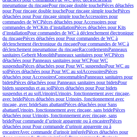
pneumatique du rinçage
Pour rinçage double touche
Pièces détachées
pour Pour rinçage double touche
Pour rinçage simple touche
Pièces
détachées pour Pour rinçage simple touche
Accessoires pour
commandes de WC
Pièces détachées pour Accessoires pour
commandes de WC
Kits d’installation
Pièces détachées pour Kits
d’installation
Pour commandes de WC à déclenchement électronique
du rinçage
Pièces détachées pour Pour commandes de WC à
déclenchement électronique du rinçage
Pour commandes de WC à
déclenchement pneumatique du rinçage
Raccordements
Panneaux
sanitaires Geberit Monolith
Panneaux sanitaires pour WC
Pièces
détachées pour Panneaux sanitaires pour WC
Pour WC
suspendus
Pièces détachées pour Pour WC suspendus
Pour WC au
sol
Pièces détachées pour Pour WC au sol
Accessoires
Pièces
détachées pour Accessoires
Consommables
Panneaux sanitaires pour
bidets
Pièces détachées pour Panneaux sanitaires pour bidets
Pour
bidets suspendus et au sol
Pièces détachées pour Pour bidets
suspendus et au sol
Urinoirs
Urinoirs, fonctionnement avec rinçage,
avec bride
Pièces détachées pour Urinoirs, fonctionnement avec
rinçage, avec bride
Sans abattant
Pièces détachées pour Sans
abattant
Urinoirs, fonctionnement avec rinçage, sans bride
Pièces
détachées pour Urinoirs, fonctionnement avec rinçage, sans
bride
Pour commande d’urinoir apparente ou à encastrer
Pièces
détachées pour Pour commande d’urinoir apparente ou à
encastrer
Avec commande d'urinoir intégrée
Pièces détachées pour