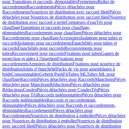
pour Transitions et raccords, démontables
Fermetures
Boîtes de
raccordement
Raccordements
Pièces détachées pour
Raccordements
Nourrices de distribution avec raccord fileté
Pièces
détachées pour Nourrices de distribution avec raccord fileté
Nourrice
de distribution avec raccord à sertir
Compteurs d'eau
Tés pour
chauffage
Transitions et raccords pour chauffage,
démontables
Raccordements pour chauffage
Pièces détachées pour
Raccordements pour chauffage
Accessoires
Isolations pour tubes et
raccords
Isolations pour raccordements
Étanchéités pour tubes et
raccords
Étanchéités pour raccords
Recouvrements pour
tubes
Recouvrement pour raccords
Fixations pour tubes
Gaines de
protection et aides à l'insertion
Fixations pour
raccordements
Armoires de distribution
Fixations pour nourrice de
distribution
Joints d’étanchéité
Packs de vis pour assemblages à
bride
Consommables
Geberit PushFit
Tubes ML
Tubes ML pour
chauffage
Raccords
Pièces détachées pour Raccords
Manchons
Pièces
détachées pour Manchons
Réductions
Pièces détachées pour
Réductions
Coudes
Pièces détachées pour Coudes
Tés
Pièces
détachées pour Tés
Raccords indémontables
Pièces détachées pour
Raccords indémontables
Raccords et raccordements,
démontables
Pièces détachées pour Raccords et raccordements,
démontables
Raccordements
Pièces détachées pour
Raccordements
Nourrices de distribution à emboîter
Pièces détachées
pour Nourrices de distribution à emboîter
Nourrices de distribution
avec raccord fileté
Pièces détachées pour Nourrices de distribution