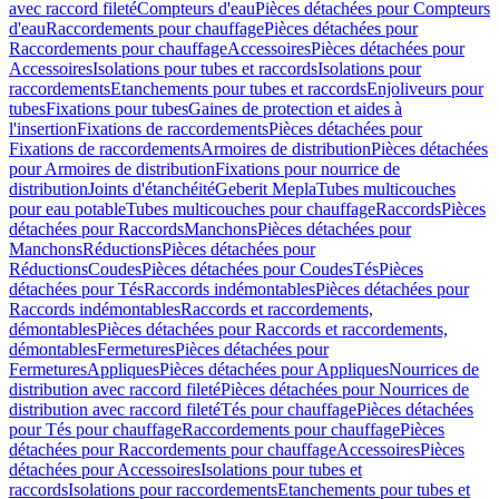
avec raccord fileté
Compteurs d'eau
Pièces détachées pour Compteurs
d'eau
Raccordements pour chauffage
Pièces détachées pour
Raccordements pour chauffage
Accessoires
Pièces détachées pour
Accessoires
Isolations pour tubes et raccords
Isolations pour
raccordements
Etanchements pour tubes et raccords
Enjoliveurs pour
tubes
Fixations pour tubes
Gaines de protection et aides à
l'insertion
Fixations de raccordements
Pièces détachées pour
Fixations de raccordements
Armoires de distribution
Pièces détachées
pour Armoires de distribution
Fixations pour nourrice de
distribution
Joints d'étanchéité
Geberit Mepla
Tubes multicouches
pour eau potable
Tubes multicouches pour chauffage
Raccords
Pièces
détachées pour Raccords
Manchons
Pièces détachées pour
Manchons
Réductions
Pièces détachées pour
Réductions
Coudes
Pièces détachées pour Coudes
Tés
Pièces
détachées pour Tés
Raccords indémontables
Pièces détachées pour
Raccords indémontables
Raccords et raccordements,
démontables
Pièces détachées pour Raccords et raccordements,
démontables
Fermetures
Pièces détachées pour
Fermetures
Appliques
Pièces détachées pour Appliques
Nourrices de
distribution avec raccord fileté
Pièces détachées pour Nourrices de
distribution avec raccord fileté
Tés pour chauffage
Pièces détachées
pour Tés pour chauffage
Raccordements pour chauffage
Pièces
détachées pour Raccordements pour chauffage
Accessoires
Pièces
détachées pour Accessoires
Isolations pour tubes et
raccords
Isolations pour raccordements
Etanchements pour tubes et