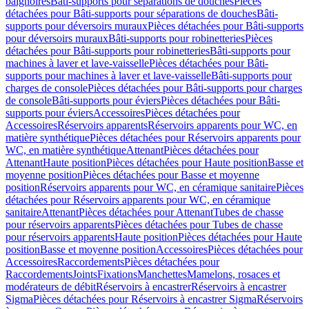
baignoires
Bâti-supports pour séparations de douches
Pièces
détachées pour Bâti-supports pour séparations de douches
Bâti-
supports pour déversoirs muraux
Pièces détachées pour Bâti-supports
pour déversoirs muraux
Bâti-supports pour robinetteries
Pièces
détachées pour Bâti-supports pour robinetteries
Bâti-supports pour
machines à laver et lave-vaisselle
Pièces détachées pour Bâti-
supports pour machines à laver et lave-vaisselle
Bâti-supports pour
charges de console
Pièces détachées pour Bâti-supports pour charges
de console
Bâti-supports pour éviers
Pièces détachées pour Bâti-
supports pour éviers
Accessoires
Pièces détachées pour
Accessoires
Réservoirs apparents
Réservoirs apparents pour WC, en
matière synthétique
Pièces détachées pour Réservoirs apparents pour
WC, en matière synthétique
Attenant
Pièces détachées pour
Attenant
Haute position
Pièces détachées pour Haute position
Basse et
moyenne position
Pièces détachées pour Basse et moyenne
position
Réservoirs apparents pour WC, en céramique sanitaire
Pièces
détachées pour Réservoirs apparents pour WC, en céramique
sanitaire
Attenant
Pièces détachées pour Attenant
Tubes de chasse
pour réservoirs apparents
Pièces détachées pour Tubes de chasse
pour réservoirs apparents
Haute position
Pièces détachées pour Haute
position
Basse et moyenne position
Accessoires
Pièces détachées pour
Accessoires
Raccordements
Pièces détachées pour
Raccordements
Joints
Fixations
Manchettes
Mamelons, rosaces et
modérateurs de débit
Réservoirs à encastrer
Réservoirs à encastrer
Sigma
Pièces détachées pour Réservoirs à encastrer Sigma
Réservoirs