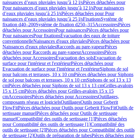
naissances d’eaux pluviales jusqu’à 12 l/s
Pièces détachées pour
Pour naissances d’eaux pluviales jusqu’à 12 l/s
Pour naissances
d’eaux pluviales jusqu’à 25 l/s
Pièces détachées pour Pour
naissances d’eaux pluviales jusqu’à 25 l/s
Fixations
Système de
fixation d40–200
Système de fixation d250–315
Accessoires
Pièces
détachées pour Accessoires
Pour naissances
Pièces détachées pour
Pour naissances
Pour fixations
Évacuation des eaux de toiture
conventionnelle
Naissances d'eaux pluviales
Pièces détachées pour
Naissances d'eaux pluviales
Raccords au pare-vapeur
Pièces
détachées pour Raccords au pare-vapeur
Accessoires
Pièces
détachées pour Accessoires
Évacuation des sols
Evacuation de
surface pour l'intérieur et l'extérieur
Pièces détachées pour
Evacuation de surface pour l'intérieur et l'extérieur
Siphons de sol
pour balcons et terrasses, 10 x 10 cm
Pièces détachées pour Siphons
de sol pour balcons et terrasses, 10 x 10 cm
Siphons de sol 13 x 13
cm
Pièces détachées pour Siphons de sol 13 x 13 cm
Grilles-avaloirs
15 x 15 cm
Pièces détachées pour Grilles-avaloirs 15 x 15
cm
Accessoires
Pièces détachées pour Accessoires
Outillages,
composants réseau et logiciels
Outillages
Outils pour Geberit
FlowFit
Pièces détachées pour Outils pour Geberit FlowFit
Outils de
sertissage manuel
Pièces détachées pour Outils de sertissage
manuel
Compatibilité des outils de sertissage [1]
Pièces détachées
pour Compatibilité des outils de sertissage [1]
Compatibilité des
outils de sertissage [2]
Pièces détachées pour Compatibilité des outils
de sertissage [2]
Outils de préparation de tubes
Pièces détachées pour