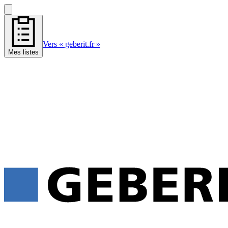
Vers « geberit.fr »
Mes listes