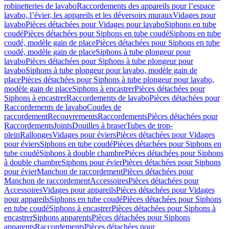
robinetteries de lavabo
Raccordements des appareils pour l’espace
lavabo, l’évier, les appareils et les déversoirs muraux
Vidages pour
lavabo
Pièces détachées pour Vidages pour lavabo
Siphons en tube
coudé
Pièces détachées pour Siphons en tube coudé
Siphons en tube
coudé, modèle gain de place
Pièces détachées pour Siphons en tube
coudé, modèle gain de place
Siphons à tube plongeur pour
lavabo
Pièces détachées pour Siphons à tube plongeur pour
lavabo
Siphons à tube plongeur pour lavabo, modèle gain de
place
Pièces détachées pour Siphons à tube plongeur pour lavabo,
modèle gain de place
Siphons à encastrer
Pièces détachées pour
Siphons à encastrer
Raccordements de lavabo
Pièces détachées pour
Raccordements de lavabo
Coudes de
raccordement
Recouvrements
Raccordements
Pièces détachées pour
Raccordements
Joints
Douilles à braser
Tubes de trop-
plein
Rallonges
Vidages pour éviers
Pièces détachées pour Vidages
pour éviers
Siphons en tube coudé
Pièces détachées pour Siphons en
tube coudé
Siphons à double chambre
Pièces détachées pour Siphons
à double chambre
Siphons pour évier
Pièces détachées pour Siphons
pour évier
Manchon de raccordement
Pièces détachées pour
Manchon de raccordement
Accessoires
Pièces détachées pour
Accessoires
Vidages pour appareils
Pièces détachées pour Vidages
pour appareils
Siphons en tube coudé
Pièces détachées pour Siphons
en tube coudé
Siphons à encastrer
Pièces détachées pour Siphons à
encastrer
Siphons apparents
Pièces détachées pour Siphons
apparents
Raccordements
Pièces détachées pour