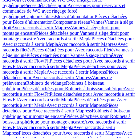
hygiénique
Pièces détachées pour Accessoires pour réservoirs et
commandes de WC avec rinçage forcé
hygiénique
Capteurs
Câbles
Blocs d’alimentation
Pièces détachées
pour Blocs d’alimentation
Composants réseau
Vannes
Vannes à siège
droit
Avec raccords à sertir Mapress
Vannes à siège droit pour
montage encastré
Pièces détachées pour Vannes à siège droit pour
montage encastré
Avec raccords à sertir Mepla
Pièces détachées pour
Avec raccords à sertir Mepla
Avec raccords à sertir Mapress
Avec
raccords filetés
Pièces détachées pour Avec raccords filetés
Vannes à
siège incliné
Pièces détachées pour Vannes à siège incliné
Avec
raccords à sertir FlowFit
Pièces détachées pour Avec raccords à sertir
FlowFit
Avec raccords à sertir Mepla
Pièces détachées pour Avec
raccords à sertir Mepla
Avec raccords à sertir Mapress
Pièces
détachées pour Avec raccords à sertir Mapress
Vannes de
prélèvement
Robinets de vidange
Robinets à boisseau
sphérique
Pièces détachées pour Robinets à boisseau sphérique
Avec
raccords à sertir FlowFit
Pièces détachées pour Avec raccords à sertir
FlowFit
Avec raccords à sertir Mepla
Pièces détachées pour Avec
raccords à sertir Mepla
Avec raccords à sertir Mapress
Pièces
détachées pour Avec raccords à sertir Mapress
Robinets à boisseau
sphérique pour montage encastré
Pièces détachées pour Robinets à
boisseau sphérique pour montage encastré
Avec raccords à sertir
FlowFit
Avec raccords à sertir Mepla
Avec raccords à sertir
Mapress
Pièces détachées pour Avec raccords à sertir Mapress
Avec