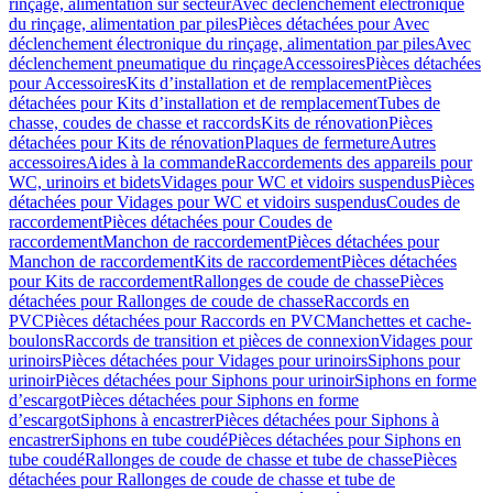
rinçage, alimentation sur secteur
Avec déclenchement électronique
du rinçage, alimentation par piles
Pièces détachées pour Avec
déclenchement électronique du rinçage, alimentation par piles
Avec
déclenchement pneumatique du rinçage
Accessoires
Pièces détachées
pour Accessoires
Kits d’installation et de remplacement
Pièces
détachées pour Kits d’installation et de remplacement
Tubes de
chasse, coudes de chasse et raccords
Kits de rénovation
Pièces
détachées pour Kits de rénovation
Plaques de fermeture
Autres
accessoires
Aides à la commande
Raccordements des appareils pour
WC, urinoirs et bidets
Vidages pour WC et vidoirs suspendus
Pièces
détachées pour Vidages pour WC et vidoirs suspendus
Coudes de
raccordement
Pièces détachées pour Coudes de
raccordement
Manchon de raccordement
Pièces détachées pour
Manchon de raccordement
Kits de raccordement
Pièces détachées
pour Kits de raccordement
Rallonges de coude de chasse
Pièces
détachées pour Rallonges de coude de chasse
Raccords en
PVC
Pièces détachées pour Raccords en PVC
Manchettes et cache-
boulons
Raccords de transition et pièces de connexion
Vidages pour
urinoirs
Pièces détachées pour Vidages pour urinoirs
Siphons pour
urinoir
Pièces détachées pour Siphons pour urinoir
Siphons en forme
d’escargot
Pièces détachées pour Siphons en forme
d’escargot
Siphons à encastrer
Pièces détachées pour Siphons à
encastrer
Siphons en tube coudé
Pièces détachées pour Siphons en
tube coudé
Rallonges de coude de chasse et tube de chasse
Pièces
détachées pour Rallonges de coude de chasse et tube de