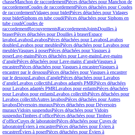
chasse
Manchon de raccordement
Pièces détachées pour Manchon de
raccordement
Coudes de raccordement
Pièces détachées pour Coudes
de raccordement
Vidages pour bidet
Pièces détachées pour Vidages
pour bidet
Siphons en tube coudé
Pièces détachées pour Siphons en
tube coudé
Coudes de
raccordement
Recouvrements
Raccordements
Joints
Douilles à
braser
Pièces détachées pour Douilles à braser
Espace
lavabo
Lavabos
Lavabos
Pièces détachées pour Lavabos
Lavabos
doubles
Lavabos pour meubles
Pièces détachées pour Lavabos pour
meubles
Vasques à poser
Pièces détachées pour Vasques à
poser
Lave-mains
Pièces détachées pour Lave-mains
Lave-mains
d’angle
Pièces détachées pour Lave-mains d’angle
Vasques à
encastrer
Pièces détachées pour Vasques à encastrer
Vasques à
encastrer par le dessous
Pièces détachées pour Vasques à encastrer
par le dessous
Lavabos d’angle
Pièces détachées pour Lavabos
d’angle
Lavabos collectifs
Lavabos adaptés PMR
Pièces détachées
pour Lavabos adaptés PMR
Lavabos pour enfants
Pièces détachées
pour Lavabos pour enfants
Lavabos collectifs
Pièces détachées pour
Lavabos collectifs
Autres lavabos
Pièces détachées pour Autres
lavabos
Déversoirs muraux
Pièces détachées pour Déversoirs
muraux
Vidoirs suspendus
Pièces détachées pour Vidoirs
suspendus
Timbres dʼoffice
Pièces détachées pour Timbres
dʼoffice
Cuves de laboratoire
Pièces détachées pour Cuves de
laboratoire
Éviers à encastrer
Pièces détachées pour Éviers à
encastrer
Éviers à poser
Pièces détachées pour Éviers à