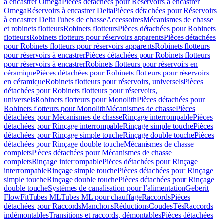
à encastrer Omega
Pièces détachées pour Réservoirs à encastrer
Omega
Réservoirs à encastrer Delta
Pièces détachées pour Réservoirs
à encastrer Delta
Tubes de chasse
Accessoires
Mécanismes de chasse
et robinets flotteurs
Robinets flotteurs
Pièces détachées pour Robinets
flotteurs
Robinets flotteurs pour réservoirs apparents
Pièces détachées
pour Robinets flotteurs pour réservoirs apparents
Robinets flotteurs
pour réservoirs à encastrer
Pièces détachées pour Robinets flotteurs
pour réservoirs à encastrer
Robinets flotteurs pour réservoirs en
céramique
Pièces détachées pour Robinets flotteurs pour réservoirs
en céramique
Robinets flotteurs pour réservoirs, universels
Pièces
détachées pour Robinets flotteurs pour réservoirs,
universels
Robinets flotteurs pour Monolith
Pièces détachées pour
Robinets flotteurs pour Monolith
Mécanismes de chasse
Pièces
détachées pour Mécanismes de chasse
Rinçage interrompable
Pièces
détachées pour Rinçage interrompable
Rinçage simple touche
Pièces
détachées pour Rinçage simple touche
Rinçage double touche
Pièces
détachées pour Rinçage double touche
Mécanismes de chasse
complets
Pièces détachées pour Mécanismes de chasse
complets
Rinçage interrompable
Pièces détachées pour Rinçage
interrompable
Rinçage simple touche
Pièces détachées pour Rinçage
simple touche
Rinçage double touche
Pièces détachées pour Rinçage
double touche
Systèmes de canalisation pour l’alimentation
Geberit
FlowFit
Tubes ML
Tubes ML pour chauffage
Raccords
Pièces
détachées pour Raccords
Manchons
Réductions
Coudes
Tés
Raccords
indémontables
Transitions et raccords, démontables
Pièces détachées