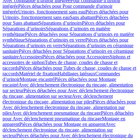
Avec commande d'urinoir intégrée
Pour commande d'urinoir
intégrée
Pièces détachées pour Pour commande d'urinoir
intégrée
Urinoirs, fonctionnement sans eau
Pièces détachées pour
Urinoirs, fonctionnement sans eau
Sans abattant
Pièces détachées
pour Sans abattant
Séparations d’urinoirs
Pièces détachées pour
Séparations d’urinoirs
Séparations d’urinoirs en matière
synthétique
Pièces détachées pour Séparations d’urinoirs en matière
synthétique
Séparations d’urinoirs en verre
Pièces détachées pour
Séparations d’urinoirs en verre
Séparations d’urinoirs en céramique
sanitaire
Pièces détachées pour Séparations d’urinoirs en céramique
sanitaire
Accessoires
Pièces détachées pour Accessoires
Siphons et
accessoires de siphon
Tubes de chasse, coudes de chasse et
raccords
Pièces détachées pour Tubes de chasse, coudes de chasse et
raccords
Matériel de fixation
Habillages latéraux
Commandes
dʼurinoir
Montage encastré
Pièces détachées pour Montage
encastré
Avec déclenchement électronique du rinçage, alimentation
sur secteur
Pièces détachées pour Avec déclenchement électronique
du rinçage, alimentation sur secteur
Avec déclenchement
électronique du rinçage, alimentation par piles
Pièces détachées pour
Avec déclenchement électronique du rinçage, alimentation par
piles
Avec déclenchement pneumatique du rinçage
Pièces détachées
pour Avec déclenchement pneumatique du rinçage
Montage en
apparent
Pièces détachées pour Montage en apparent
Avec
déclenchement électronique du rinçage, alimentation sur
secteur
Pièces détachées pour Avec déclenchement électronique du