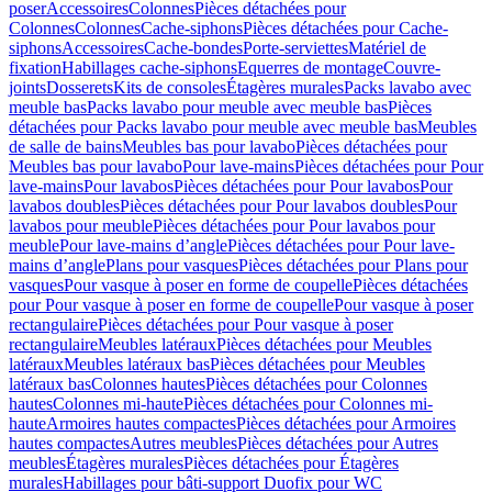
poser
Accessoires
Colonnes
Pièces détachées pour
Colonnes
Colonnes
Cache-siphons
Pièces détachées pour Cache-
siphons
Accessoires
Cache-bondes
Porte-serviettes
Matériel de
fixation
Habillages cache-siphons
Equerres de montage
Couvre-
joints
Dosserets
Kits de consoles
Étagères murales
Packs lavabo avec
meuble bas
Packs lavabo pour meuble avec meuble bas
Pièces
détachées pour Packs lavabo pour meuble avec meuble bas
Meubles
de salle de bains
Meubles bas pour lavabo
Pièces détachées pour
Meubles bas pour lavabo
Pour lave-mains
Pièces détachées pour Pour
lave-mains
Pour lavabos
Pièces détachées pour Pour lavabos
Pour
lavabos doubles
Pièces détachées pour Pour lavabos doubles
Pour
lavabos pour meuble
Pièces détachées pour Pour lavabos pour
meuble
Pour lave-mains d’angle
Pièces détachées pour Pour lave-
mains d’angle
Plans pour vasques
Pièces détachées pour Plans pour
vasques
Pour vasque à poser en forme de coupelle
Pièces détachées
pour Pour vasque à poser en forme de coupelle
Pour vasque à poser
rectangulaire
Pièces détachées pour Pour vasque à poser
rectangulaire
Meubles latéraux
Pièces détachées pour Meubles
latéraux
Meubles latéraux bas
Pièces détachées pour Meubles
latéraux bas
Colonnes hautes
Pièces détachées pour Colonnes
hautes
Colonnes mi-haute
Pièces détachées pour Colonnes mi-
haute
Armoires hautes compactes
Pièces détachées pour Armoires
hautes compactes
Autres meubles
Pièces détachées pour Autres
meubles
Étagères murales
Pièces détachées pour Étagères
murales
Habillages pour bâti-support Duofix pour WC