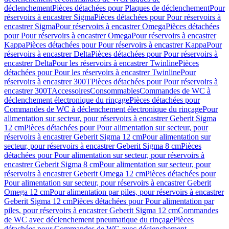
déclenchement
Pièces détachées pour Plaques de déclenchement
Pour
réservoirs à encastrer Sigma
Pièces détachées pour Pour réservoirs à
encastrer Sigma
Pour réservoirs à encastrer Omega
Pièces détachées
pour Pour réservoirs à encastrer Omega
Pour réservoirs à encastrer
Kappa
Pièces détachées pour Pour réservoirs à encastrer Kappa
Pour
réservoirs à encastrer Delta
Pièces détachées pour Pour réservoirs à
encastrer Delta
Pour les réservoirs à encastrer Twinline
Pièces
détachées pour Pour les réservoirs à encastrer Twinline
Pour
réservoirs à encastrer 300T
Pièces détachées pour Pour réservoirs à
encastrer 300T
Accessoires
Consommables
Commandes de WC à
déclenchement électronique du rinçage
Pièces détachées pour
Commandes de WC à déclenchement électronique du rinçage
Pour
alimentation sur secteur, pour réservoirs à encastrer Geberit Sigma
12 cm
Pièces détachées pour Pour alimentation sur secteur, pour
réservoirs à encastrer Geberit Sigma 12 cm
Pour alimentation sur
secteur, pour réservoirs à encastrer Geberit Sigma 8 cm
Pièces
détachées pour Pour alimentation sur secteur, pour réservoirs à
encastrer Geberit Sigma 8 cm
Pour alimentation sur secteur, pour
réservoirs à encastrer Geberit Omega 12 cm
Pièces détachées pour
Pour alimentation sur secteur, pour réservoirs à encastrer Geberit
Omega 12 cm
Pour alimentation par piles, pour réservoirs à encastrer
Geberit Sigma 12 cm
Pièces détachées pour Pour alimentation par
piles, pour réservoirs à encastrer Geberit Sigma 12 cm
Commandes
de WC avec déclenchement pneumatique du rinçage
Pièces
détachées pour Commandes de WC avec déclenchement