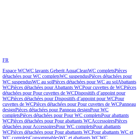
FR
Espace WC
WC lavants Geberit AquaClean
WC complets
Pièces
détachées pour WC complets
WC suspendus
Pièces détachées pour
WC suspendus
WC au sol
Pièces détachées pour WC au sol
Abattants
WC
Pièces détachées pour Abattants WC
Pour cuvettes de WC
Pièces
détachées pour Pour cuvettes de WC
Dispositifs d’appoint pour
WC
Pièces détachées pour Dispositifs d’appoint pour WC
Pour
cuvettes de WC
Pièces détachées pour Pour cuvettes de WC
Panneau
design
Pièces détachées pour Panneau design
Pour WC
complets
Pièces détachées pour Pour WC complets
Pour abattants
WC
Pièces détachées pour Pour abattants WC
Accessoires
Pièces
détachées pour Accessoires
Pour WC complets
Pour abattants
WC
Pièces détachées pour Pour abattants WC
Pour abattants WC et
WC complets
Consommables
WC et abattants WC
WC