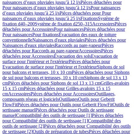
naissances d’eaux pluviales jusqu’à 12 l/s
Pièces détachées pour
Pour naissances d’eaux pluviales jusqu’à 12 l/s
Pour naissances
d’eaux pluviales jusqu’à 25 l/s
Pièces détachées pour Pour
naissances d’eaux pluviales jusqu’à 25 l/s
Fixations
Système de
fixation d40–200
Système de fixation d250–315
Accessoires
Pièces
détachées pour Accessoires
Pour naissances
Pièces détachées pour
Pour naissances
Pour fixations
Évacuation des eaux de toiture
conventionnelle
Naissances d'eaux pluviales
Pièces détachées pour
Naissances d'eaux pluviales
Raccords au pare-vapeur
Pièces
détachées pour Raccords au pare-vapeur
Accessoires
Pièces
détachées pour Accessoires
Évacuation des sols
Evacuation de
surface pour l'intérieur et l'extérieur
Pièces détachées pour
Evacuation de surface pour l'intérieur et l'extérieur
Siphons de sol
pour balcons et terrasses, 10 x 10 cm
Pièces détachées pour Siphons
de sol pour balcons et terrasses, 10 x 10 cm
Siphons de sol 13 x 13
cm
Pièces détachées pour Siphons de sol 13 x 13 cm
Grilles-avaloirs
15 x 15 cm
Pièces détachées pour Grilles-avaloirs 15 x 15
cm
Accessoires
Pièces détachées pour Accessoires
Outillages,
composants réseau et logiciels
Outillages
Outils pour Geberit
FlowFit
Pièces détachées pour Outils pour Geberit FlowFit
Outils de
sertissage manuel
Pièces détachées pour Outils de sertissage
manuel
Compatibilité des outils de sertissage [1]
Pièces détachées
pour Compatibilité des outils de sertissage [1]
Compatibilité des
outils de sertissage [2]
Pièces détachées pour Compatibilité des outils
de sertissage [2]
Outils de préparation de tubes
Pièces détachées pour