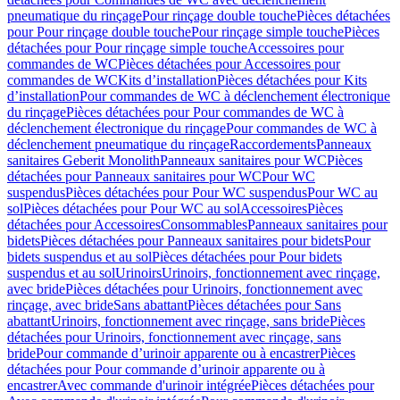
pneumatique du rinçage
Pour rinçage double touche
Pièces détachées
pour Pour rinçage double touche
Pour rinçage simple touche
Pièces
détachées pour Pour rinçage simple touche
Accessoires pour
commandes de WC
Pièces détachées pour Accessoires pour
commandes de WC
Kits d’installation
Pièces détachées pour Kits
d’installation
Pour commandes de WC à déclenchement électronique
du rinçage
Pièces détachées pour Pour commandes de WC à
déclenchement électronique du rinçage
Pour commandes de WC à
déclenchement pneumatique du rinçage
Raccordements
Panneaux
sanitaires Geberit Monolith
Panneaux sanitaires pour WC
Pièces
détachées pour Panneaux sanitaires pour WC
Pour WC
suspendus
Pièces détachées pour Pour WC suspendus
Pour WC au
sol
Pièces détachées pour Pour WC au sol
Accessoires
Pièces
détachées pour Accessoires
Consommables
Panneaux sanitaires pour
bidets
Pièces détachées pour Panneaux sanitaires pour bidets
Pour
bidets suspendus et au sol
Pièces détachées pour Pour bidets
suspendus et au sol
Urinoirs
Urinoirs, fonctionnement avec rinçage,
avec bride
Pièces détachées pour Urinoirs, fonctionnement avec
rinçage, avec bride
Sans abattant
Pièces détachées pour Sans
abattant
Urinoirs, fonctionnement avec rinçage, sans bride
Pièces
détachées pour Urinoirs, fonctionnement avec rinçage, sans
bride
Pour commande d’urinoir apparente ou à encastrer
Pièces
détachées pour Pour commande d’urinoir apparente ou à
encastrer
Avec commande d'urinoir intégrée
Pièces détachées pour