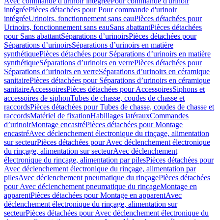
Avec commande d'urinoir intégrée
Pour commande d'urinoir
intégrée
Pièces détachées pour Pour commande d'urinoir
intégrée
Urinoirs, fonctionnement sans eau
Pièces détachées pour
Urinoirs, fonctionnement sans eau
Sans abattant
Pièces détachées
pour Sans abattant
Séparations d’urinoirs
Pièces détachées pour
Séparations d’urinoirs
Séparations d’urinoirs en matière
synthétique
Pièces détachées pour Séparations d’urinoirs en matière
synthétique
Séparations d’urinoirs en verre
Pièces détachées pour
Séparations d’urinoirs en verre
Séparations d’urinoirs en céramique
sanitaire
Pièces détachées pour Séparations d’urinoirs en céramique
sanitaire
Accessoires
Pièces détachées pour Accessoires
Siphons et
accessoires de siphon
Tubes de chasse, coudes de chasse et
raccords
Pièces détachées pour Tubes de chasse, coudes de chasse et
raccords
Matériel de fixation
Habillages latéraux
Commandes
dʼurinoir
Montage encastré
Pièces détachées pour Montage
encastré
Avec déclenchement électronique du rinçage, alimentation
sur secteur
Pièces détachées pour Avec déclenchement électronique
du rinçage, alimentation sur secteur
Avec déclenchement
électronique du rinçage, alimentation par piles
Pièces détachées pour
Avec déclenchement électronique du rinçage, alimentation par
piles
Avec déclenchement pneumatique du rinçage
Pièces détachées
pour Avec déclenchement pneumatique du rinçage
Montage en
apparent
Pièces détachées pour Montage en apparent
Avec
déclenchement électronique du rinçage, alimentation sur
secteur
Pièces détachées pour Avec déclenchement électronique du