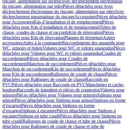
rinçage, alimentation sur secteur
Avec déclenchement électronique
du rinçage, alimentation par piles
Pièces détachées pour Avec
déclenchement électronique du rinçage, alimentation par piles
Avec
déclenchement pneumatique du rinçage
Accessoires
Pièces détachées
pour Accessoires
Kits d’installation et de remplacement
Pièces
détachées pour Kits d’installation et de remplacement
Tubes de
chasse, coudes de chasse et raccords
Kits de rénovation
Pièces
détachées pour Kits de rénovation
Plaques de fermeture
Autres
accessoires
Aides à la commande
Raccordements des appareils pour
WC, urinoirs et bidets
Vidages pour WC et vidoirs suspendus
Pièces
détachées pour Vidages pour WC et vidoirs suspendus
Coudes de
raccordement
Pièces détachées pour Coudes de
raccordement
Manchon de raccordement
Pièces détachées pour
Manchon de raccordement
Kits de raccordement
Pièces détachées
pour Kits de raccordement
Rallonges de coude de chasse
Pièces
détachées pour Rallonges de coude de chasse
Raccords en
PVC
Pièces détachées pour Raccords en PVC
Manchettes et cache-
boulons
Raccords de transition et pièces de connexion
Vidages pour
urinoirs
Pièces détachées pour Vidages pour urinoirs
Siphons pour
urinoir
Pièces détachées pour Siphons pour urinoir
Siphons en forme
d’escargot
Pièces détachées pour Siphons en forme
d’escargot
Siphons à encastrer
Pièces détachées pour Siphons à
encastrer
Siphons en tube coudé
Pièces détachées pour Siphons en
tube coudé
Rallonges de coude de chasse et tube de chasse
Pièces
détachées pour Rallonges de coude de chasse et tube de