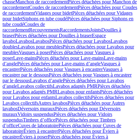
chasse
Manchon de raccordement
Pièces détachées pour Manchon de
raccordement
Coudes de raccordement
Pièces détachées pour Coudes
de raccordement
Vidages pour bidet
Pièces détachées pour Vidages
pour bidet
Siphons en tube coudé
Pièces détachées pour Siphons en
tube coudé
Coudes de
raccordement
Recouvrements
Raccordements
Joints
Douilles à
braser
Pièces détachées pour Douilles à braser
Espace
lavabo
Lavabos
Lavabos
Pièces détachées pour Lavabos
Lavabos
doubles
Lavabos pour meubles
Pièces détachées pour Lavabos pour
meubles
Vasques à poser
Pièces détachées pour Vasques à
poser
Lave-mains
Pièces détachées pour Lave-mains
Lave-mains
d’angle
Pièces détachées pour Lave-mains d’angle
Vasques à
encastrer
Pièces détachées pour Vasques à encastrer
Vasques à
encastrer par le dessous
Pièces détachées pour Vasques à encastrer
par le dessous
Lavabos d’angle
Pièces détachées pour Lavabos
d’angle
Lavabos collectifs
Lavabos adaptés PMR
Pièces détachées
pour Lavabos adaptés PMR
Lavabos pour enfants
Pièces détachées
pour Lavabos pour enfants
Lavabos collectifs
Pièces détachées pour
Lavabos collectifs
Autres lavabos
Pièces détachées pour Autres
lavabos
Déversoirs muraux
Pièces détachées pour Déversoirs
muraux
Vidoirs suspendus
Pièces détachées pour Vidoirs
suspendus
Timbres dʼoffice
Pièces détachées pour Timbres
dʼoffice
Cuves de laboratoire
Pièces détachées pour Cuves de
laboratoire
Éviers à encastrer
Pièces détachées pour Éviers à
encastrer
Éviers à poser
Pièces détachées pour Éviers à