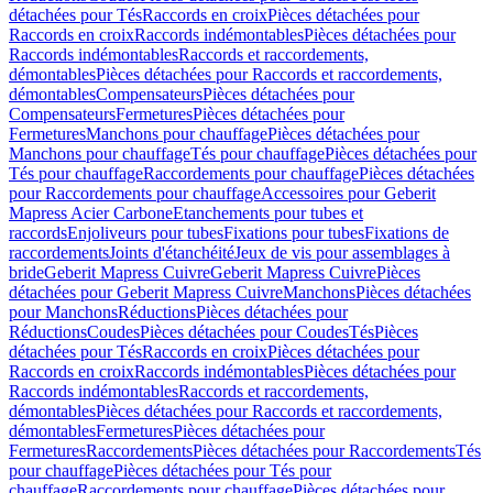
détachées pour Tés
Raccords en croix
Pièces détachées pour
Raccords en croix
Raccords indémontables
Pièces détachées pour
Raccords indémontables
Raccords et raccordements,
démontables
Pièces détachées pour Raccords et raccordements,
démontables
Compensateurs
Pièces détachées pour
Compensateurs
Fermetures
Pièces détachées pour
Fermetures
Manchons pour chauffage
Pièces détachées pour
Manchons pour chauffage
Tés pour chauffage
Pièces détachées pour
Tés pour chauffage
Raccordements pour chauffage
Pièces détachées
pour Raccordements pour chauffage
Accessoires pour Geberit
Mapress Acier Carbone
Etanchements pour tubes et
raccords
Enjoliveurs pour tubes
Fixations pour tubes
Fixations de
raccordements
Joints d'étanchéité
Jeux de vis pour assemblages à
bride
Geberit Mapress Cuivre
Geberit Mapress Cuivre
Pièces
détachées pour Geberit Mapress Cuivre
Manchons
Pièces détachées
pour Manchons
Réductions
Pièces détachées pour
Réductions
Coudes
Pièces détachées pour Coudes
Tés
Pièces
détachées pour Tés
Raccords en croix
Pièces détachées pour
Raccords en croix
Raccords indémontables
Pièces détachées pour
Raccords indémontables
Raccords et raccordements,
démontables
Pièces détachées pour Raccords et raccordements,
démontables
Fermetures
Pièces détachées pour
Fermetures
Raccordements
Pièces détachées pour Raccordements
Tés
pour chauffage
Pièces détachées pour Tés pour
chauffage
Raccordements pour chauffage
Pièces détachées pour