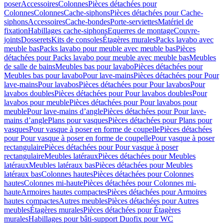
poser
Accessoires
Colonnes
Pièces détachées pour
Colonnes
Colonnes
Cache-siphons
Pièces détachées pour Cache-
siphons
Accessoires
Cache-bondes
Porte-serviettes
Matériel de
fixation
Habillages cache-siphons
Equerres de montage
Couvre-
joints
Dosserets
Kits de consoles
Étagères murales
Packs lavabo avec
meuble bas
Packs lavabo pour meuble avec meuble bas
Pièces
détachées pour Packs lavabo pour meuble avec meuble bas
Meubles
de salle de bains
Meubles bas pour lavabo
Pièces détachées pour
Meubles bas pour lavabo
Pour lave-mains
Pièces détachées pour Pour
lave-mains
Pour lavabos
Pièces détachées pour Pour lavabos
Pour
lavabos doubles
Pièces détachées pour Pour lavabos doubles
Pour
lavabos pour meuble
Pièces détachées pour Pour lavabos pour
meuble
Pour lave-mains d’angle
Pièces détachées pour Pour lave-
mains d’angle
Plans pour vasques
Pièces détachées pour Plans pour
vasques
Pour vasque à poser en forme de coupelle
Pièces détachées
pour Pour vasque à poser en forme de coupelle
Pour vasque à poser
rectangulaire
Pièces détachées pour Pour vasque à poser
rectangulaire
Meubles latéraux
Pièces détachées pour Meubles
latéraux
Meubles latéraux bas
Pièces détachées pour Meubles
latéraux bas
Colonnes hautes
Pièces détachées pour Colonnes
hautes
Colonnes mi-haute
Pièces détachées pour Colonnes mi-
haute
Armoires hautes compactes
Pièces détachées pour Armoires
hautes compactes
Autres meubles
Pièces détachées pour Autres
meubles
Étagères murales
Pièces détachées pour Étagères
murales
Habillages pour bâti-support Duofix pour WC