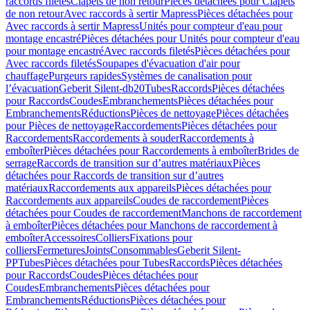
raccords filetés
Clapets de non retour
Pièces détachées pour Clapets
de non retour
Avec raccords à sertir Mapress
Pièces détachées pour
Avec raccords à sertir Mapress
Unités pour compteur d'eau pour
montage encastré
Pièces détachées pour Unités pour compteur d'eau
pour montage encastré
Avec raccords filetés
Pièces détachées pour
Avec raccords filetés
Soupapes d'évacuation d'air pour
chauffage
Purgeurs rapides
Systèmes de canalisation pour
l’évacuation
Geberit Silent-db20
Tubes
Raccords
Pièces détachées
pour Raccords
Coudes
Embranchements
Pièces détachées pour
Embranchements
Réductions
Pièces de nettoyage
Pièces détachées
pour Pièces de nettoyage
Raccordements
Pièces détachées pour
Raccordements
Raccordements à souder
Raccordements à
emboîter
Pièces détachées pour Raccordements à emboîter
Brides de
serrage
Raccords de transition sur d’autres matériaux
Pièces
détachées pour Raccords de transition sur d’autres
matériaux
Raccordements aux appareils
Pièces détachées pour
Raccordements aux appareils
Coudes de raccordement
Pièces
détachées pour Coudes de raccordement
Manchons de raccordement
à emboîter
Pièces détachées pour Manchons de raccordement à
emboîter
Accessoires
Colliers
Fixations pour
colliers
Fermetures
Joints
Consommables
Geberit Silent-
PP
Tubes
Pièces détachées pour Tubes
Raccords
Pièces détachées
pour Raccords
Coudes
Pièces détachées pour
Coudes
Embranchements
Pièces détachées pour
Embranchements
Réductions
Pièces détachées pour