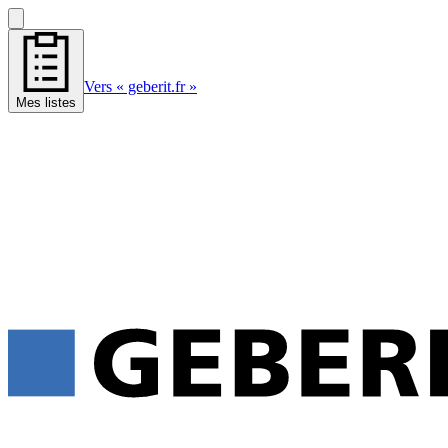
Vers « geberit.fr »
Mes listes