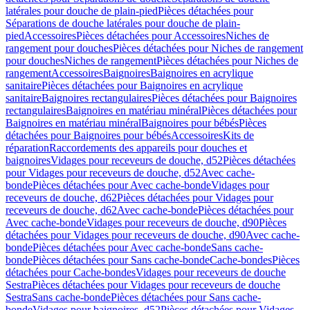
latérales pour douche de plain-pied
Pièces détachées pour
Séparations de douche latérales pour douche de plain-
pied
Accessoires
Pièces détachées pour Accessoires
Niches de
rangement pour douches
Pièces détachées pour Niches de rangement
pour douches
Niches de rangement
Pièces détachées pour Niches de
rangement
Accessoires
Baignoires
Baignoires en acrylique
sanitaire
Pièces détachées pour Baignoires en acrylique
sanitaire
Baignoires rectangulaires
Pièces détachées pour Baignoires
rectangulaires
Baignoires en matériau minéral
Pièces détachées pour
Baignoires en matériau minéral
Baignoires pour bébés
Pièces
détachées pour Baignoires pour bébés
Accessoires
Kits de
réparation
Raccordements des appareils pour douches et
baignoires
Vidages pour receveurs de douche, d52
Pièces détachées
pour Vidages pour receveurs de douche, d52
Avec cache-
bonde
Pièces détachées pour Avec cache-bonde
Vidages pour
receveurs de douche, d62
Pièces détachées pour Vidages pour
receveurs de douche, d62
Avec cache-bonde
Pièces détachées pour
Avec cache-bonde
Vidages pour receveurs de douche, d90
Pièces
détachées pour Vidages pour receveurs de douche, d90
Avec cache-
bonde
Pièces détachées pour Avec cache-bonde
Sans cache-
bonde
Pièces détachées pour Sans cache-bonde
Cache-bondes
Pièces
détachées pour Cache-bondes
Vidages pour receveurs de douche
Sestra
Pièces détachées pour Vidages pour receveurs de douche
Sestra
Sans cache-bonde
Pièces détachées pour Sans cache-
bonde
Vidages pour baignoires, d52
Pièces détachées pour Vidages