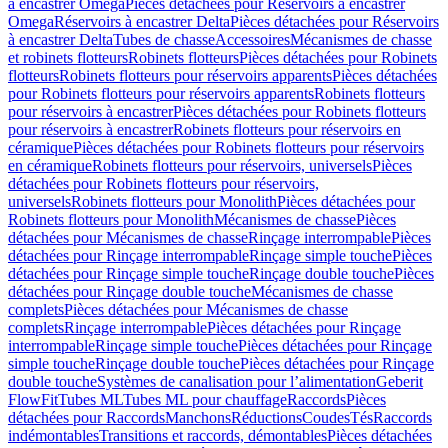
à encastrer Omega
Pièces détachées pour Réservoirs à encastrer
Omega
Réservoirs à encastrer Delta
Pièces détachées pour Réservoirs
à encastrer Delta
Tubes de chasse
Accessoires
Mécanismes de chasse
et robinets flotteurs
Robinets flotteurs
Pièces détachées pour Robinets
flotteurs
Robinets flotteurs pour réservoirs apparents
Pièces détachées
pour Robinets flotteurs pour réservoirs apparents
Robinets flotteurs
pour réservoirs à encastrer
Pièces détachées pour Robinets flotteurs
pour réservoirs à encastrer
Robinets flotteurs pour réservoirs en
céramique
Pièces détachées pour Robinets flotteurs pour réservoirs
en céramique
Robinets flotteurs pour réservoirs, universels
Pièces
détachées pour Robinets flotteurs pour réservoirs,
universels
Robinets flotteurs pour Monolith
Pièces détachées pour
Robinets flotteurs pour Monolith
Mécanismes de chasse
Pièces
détachées pour Mécanismes de chasse
Rinçage interrompable
Pièces
détachées pour Rinçage interrompable
Rinçage simple touche
Pièces
détachées pour Rinçage simple touche
Rinçage double touche
Pièces
détachées pour Rinçage double touche
Mécanismes de chasse
complets
Pièces détachées pour Mécanismes de chasse
complets
Rinçage interrompable
Pièces détachées pour Rinçage
interrompable
Rinçage simple touche
Pièces détachées pour Rinçage
simple touche
Rinçage double touche
Pièces détachées pour Rinçage
double touche
Systèmes de canalisation pour l’alimentation
Geberit
FlowFit
Tubes ML
Tubes ML pour chauffage
Raccords
Pièces
détachées pour Raccords
Manchons
Réductions
Coudes
Tés
Raccords
indémontables
Transitions et raccords, démontables
Pièces détachées