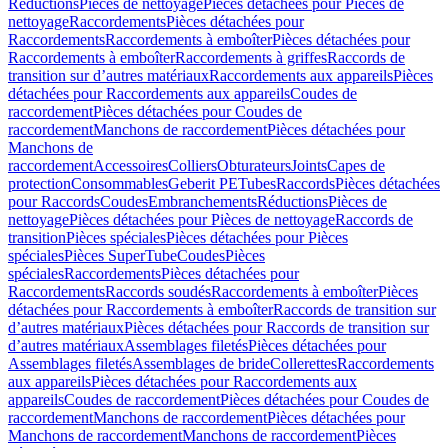
Réductions
Pièces de nettoyage
Pièces détachées pour Pièces de
nettoyage
Raccordements
Pièces détachées pour
Raccordements
Raccordements à emboîter
Pièces détachées pour
Raccordements à emboîter
Raccordements à griffes
Raccords de
transition sur d’autres matériaux
Raccordements aux appareils
Pièces
détachées pour Raccordements aux appareils
Coudes de
raccordement
Pièces détachées pour Coudes de
raccordement
Manchons de raccordement
Pièces détachées pour
Manchons de
raccordement
Accessoires
Colliers
Obturateurs
Joints
Capes de
protection
Consommables
Geberit PE
Tubes
Raccords
Pièces détachées
pour Raccords
Coudes
Embranchements
Réductions
Pièces de
nettoyage
Pièces détachées pour Pièces de nettoyage
Raccords de
transition
Pièces spéciales
Pièces détachées pour Pièces
spéciales
Pièces SuperTube
Coudes
Pièces
spéciales
Raccordements
Pièces détachées pour
Raccordements
Raccords soudés
Raccordements à emboîter
Pièces
détachées pour Raccordements à emboîter
Raccords de transition sur
d’autres matériaux
Pièces détachées pour Raccords de transition sur
d’autres matériaux
Assemblages filetés
Pièces détachées pour
Assemblages filetés
Assemblages de bride
Collerettes
Raccordements
aux appareils
Pièces détachées pour Raccordements aux
appareils
Coudes de raccordement
Pièces détachées pour Coudes de
raccordement
Manchons de raccordement
Pièces détachées pour
Manchons de raccordement
Manchons de raccordement
Pièces