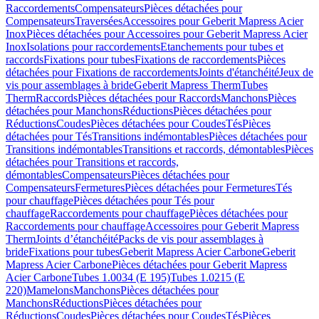
Raccordements
Compensateurs
Pièces détachées pour
Compensateurs
Traversées
Accessoires pour Geberit Mapress Acier
Inox
Pièces détachées pour Accessoires pour Geberit Mapress Acier
Inox
Isolations pour raccordements
Etanchements pour tubes et
raccords
Fixations pour tubes
Fixations de raccordements
Pièces
détachées pour Fixations de raccordements
Joints d'étanchéité
Jeux de
vis pour assemblages à bride
Geberit Mapress Therm
Tubes
Therm
Raccords
Pièces détachées pour Raccords
Manchons
Pièces
détachées pour Manchons
Réductions
Pièces détachées pour
Réductions
Coudes
Pièces détachées pour Coudes
Tés
Pièces
détachées pour Tés
Transitions indémontables
Pièces détachées pour
Transitions indémontables
Transitions et raccords, démontables
Pièces
détachées pour Transitions et raccords,
démontables
Compensateurs
Pièces détachées pour
Compensateurs
Fermetures
Pièces détachées pour Fermetures
Tés
pour chauffage
Pièces détachées pour Tés pour
chauffage
Raccordements pour chauffage
Pièces détachées pour
Raccordements pour chauffage
Accessoires pour Geberit Mapress
Therm
Joints d’étanchéité
Packs de vis pour assemblages à
bride
Fixations pour tubes
Geberit Mapress Acier Carbone
Geberit
Mapress Acier Carbone
Pièces détachées pour Geberit Mapress
Acier Carbone
Tubes 1.0034 (E 195)
Tubes 1.0215 (E
220)
Mamelons
Manchons
Pièces détachées pour
Manchons
Réductions
Pièces détachées pour
Réductions
Coudes
Pièces détachées pour Coudes
Tés
Pièces