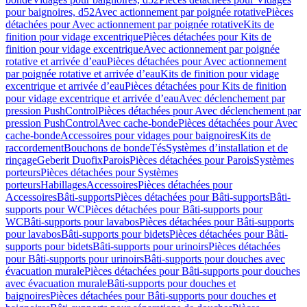
pour baignoires, d52
Avec actionnement par poignée rotative
Pièces
détachées pour Avec actionnement par poignée rotative
Kits de
finition pour vidage excentrique
Pièces détachées pour Kits de
finition pour vidage excentrique
Avec actionnement par poignée
rotative et arrivée d’eau
Pièces détachées pour Avec actionnement
par poignée rotative et arrivée d’eau
Kits de finition pour vidage
excentrique et arrivée d’eau
Pièces détachées pour Kits de finition
pour vidage excentrique et arrivée d’eau
Avec déclenchement par
pression PushControl
Pièces détachées pour Avec déclenchement par
pression PushControl
Avec cache-bonde
Pièces détachées pour Avec
cache-bonde
Accessoires pour vidages pour baignoires
Kits de
raccordement
Bouchons de bonde
Tés
Systèmes d’installation et de
rinçage
Geberit Duofix
Parois
Pièces détachées pour Parois
Systèmes
porteurs
Pièces détachées pour Systèmes
porteurs
Habillages
Accessoires
Pièces détachées pour
Accessoires
Bâti-supports
Pièces détachées pour Bâti-supports
Bâti-
supports pour WC
Pièces détachées pour Bâti-supports pour
WC
Bâti-supports pour lavabos
Pièces détachées pour Bâti-supports
pour lavabos
Bâti-supports pour bidets
Pièces détachées pour Bâti-
supports pour bidets
Bâti-supports pour urinoirs
Pièces détachées
pour Bâti-supports pour urinoirs
Bâti-supports pour douches avec
évacuation murale
Pièces détachées pour Bâti-supports pour douches
avec évacuation murale
Bâti-supports pour douches et
baignoires
Pièces détachées pour Bâti-supports pour douches et