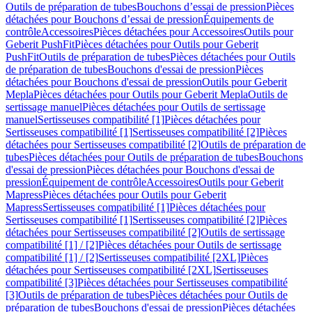
Outils de préparation de tubes
Bouchons d’essai de pression
Pièces
détachées pour Bouchons d’essai de pression
Équipements de
contrôle
Accessoires
Pièces détachées pour Accessoires
Outils pour
Geberit PushFit
Pièces détachées pour Outils pour Geberit
PushFit
Outils de préparation de tubes
Pièces détachées pour Outils
de préparation de tubes
Bouchons d'essai de pression
Pièces
détachées pour Bouchons d'essai de pression
Outils pour Geberit
Mepla
Pièces détachées pour Outils pour Geberit Mepla
Outils de
sertissage manuel
Pièces détachées pour Outils de sertissage
manuel
Sertisseuses compatibilité [1]
Pièces détachées pour
Sertisseuses compatibilité [1]
Sertisseuses compatibilité [2]
Pièces
détachées pour Sertisseuses compatibilité [2]
Outils de préparation de
tubes
Pièces détachées pour Outils de préparation de tubes
Bouchons
d'essai de pression
Pièces détachées pour Bouchons d'essai de
pression
Équipement de contrôle
Accessoires
Outils pour Geberit
Mapress
Pièces détachées pour Outils pour Geberit
Mapress
Sertisseuses compatibilité [1]
Pièces détachées pour
Sertisseuses compatibilité [1]
Sertisseuses compatibilité [2]
Pièces
détachées pour Sertisseuses compatibilité [2]
Outils de sertissage
compatibilité [1] / [2]
Pièces détachées pour Outils de sertissage
compatibilité [1] / [2]
Sertisseuses compatibilité [2XL]
Pièces
détachées pour Sertisseuses compatibilité [2XL]
Sertisseuses
compatibilité [3]
Pièces détachées pour Sertisseuses compatibilité
[3]
Outils de préparation de tubes
Pièces détachées pour Outils de
préparation de tubes
Bouchons d'essai de pression
Pièces détachées