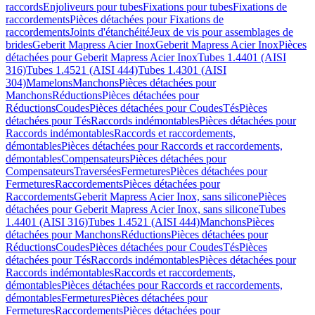
raccords
Enjoliveurs pour tubes
Fixations pour tubes
Fixations de
raccordements
Pièces détachées pour Fixations de
raccordements
Joints d'étanchéité
Jeux de vis pour assemblages de
brides
Geberit Mapress Acier Inox
Geberit Mapress Acier Inox
Pièces
détachées pour Geberit Mapress Acier Inox
Tubes 1.4401 (AISI
316)
Tubes 1.4521 (AISI 444)
Tubes 1.4301 (AISI
304)
Mamelons
Manchons
Pièces détachées pour
Manchons
Réductions
Pièces détachées pour
Réductions
Coudes
Pièces détachées pour Coudes
Tés
Pièces
détachées pour Tés
Raccords indémontables
Pièces détachées pour
Raccords indémontables
Raccords et raccordements,
démontables
Pièces détachées pour Raccords et raccordements,
démontables
Compensateurs
Pièces détachées pour
Compensateurs
Traversées
Fermetures
Pièces détachées pour
Fermetures
Raccordements
Pièces détachées pour
Raccordements
Geberit Mapress Acier Inox, sans silicone
Pièces
détachées pour Geberit Mapress Acier Inox, sans silicone
Tubes
1.4401 (AISI 316)
Tubes 1.4521 (AISI 444)
Manchons
Pièces
détachées pour Manchons
Réductions
Pièces détachées pour
Réductions
Coudes
Pièces détachées pour Coudes
Tés
Pièces
détachées pour Tés
Raccords indémontables
Pièces détachées pour
Raccords indémontables
Raccords et raccordements,
démontables
Pièces détachées pour Raccords et raccordements,
démontables
Fermetures
Pièces détachées pour
Fermetures
Raccordements
Pièces détachées pour