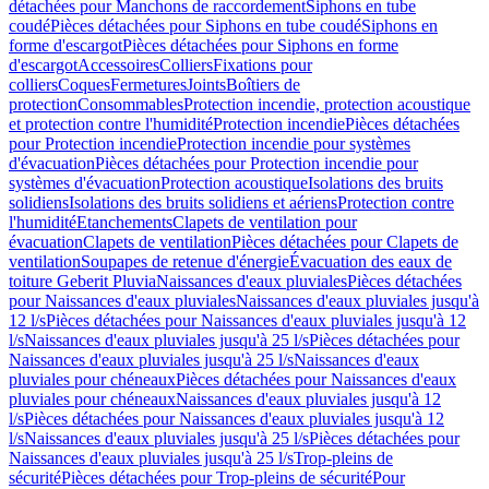
détachées pour Manchons de raccordement
Siphons en tube
coudé
Pièces détachées pour Siphons en tube coudé
Siphons en
forme d'escargot
Pièces détachées pour Siphons en forme
d'escargot
Accessoires
Colliers
Fixations pour
colliers
Coques
Fermetures
Joints
Boîtiers de
protection
Consommables
Protection incendie, protection acoustique
et protection contre l'humidité
Protection incendie
Pièces détachées
pour Protection incendie
Protection incendie pour systèmes
d'évacuation
Pièces détachées pour Protection incendie pour
systèmes d'évacuation
Protection acoustique
Isolations des bruits
solidiens
Isolations des bruits solidiens et aériens
Protection contre
l'humidité
Etanchements
Clapets de ventilation pour
évacuation
Clapets de ventilation
Pièces détachées pour Clapets de
ventilation
Soupapes de retenue d'énergie
Évacuation des eaux de
toiture Geberit Pluvia
Naissances d'eaux pluviales
Pièces détachées
pour Naissances d'eaux pluviales
Naissances d'eaux pluviales jusqu'à
12 l/s
Pièces détachées pour Naissances d'eaux pluviales jusqu'à 12
l/s
Naissances d'eaux pluviales jusqu'à 25 l/s
Pièces détachées pour
Naissances d'eaux pluviales jusqu'à 25 l/s
Naissances d'eaux
pluviales pour chéneaux
Pièces détachées pour Naissances d'eaux
pluviales pour chéneaux
Naissances d'eaux pluviales jusqu'à 12
l/s
Pièces détachées pour Naissances d'eaux pluviales jusqu'à 12
l/s
Naissances d'eaux pluviales jusqu'à 25 l/s
Pièces détachées pour
Naissances d'eaux pluviales jusqu'à 25 l/s
Trop-pleins de
sécurité
Pièces détachées pour Trop-pleins de sécurité
Pour