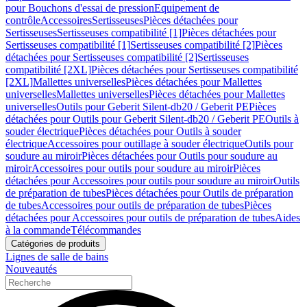
pour Bouchons d'essai de pression
Equipement de
contrôle
Accessoires
Sertisseuses
Pièces détachées pour
Sertisseuses
Sertisseuses compatibilité [1]
Pièces détachées pour
Sertisseuses compatibilité [1]
Sertisseuses compatibilité [2]
Pièces
détachées pour Sertisseuses compatibilité [2]
Sertisseuses
compatibilité [2XL]
Pièces détachées pour Sertisseuses compatibilité
[2XL]
Mallettes universelles
Pièces détachées pour Mallettes
universelles
Mallettes universelles
Pièces détachées pour Mallettes
universelles
Outils pour Geberit Silent-db20 / Geberit PE
Pièces
détachées pour Outils pour Geberit Silent-db20 / Geberit PE
Outils à
souder électrique
Pièces détachées pour Outils à souder
électrique
Accessoires pour outillage à souder électrique
Outils pour
soudure au miroir
Pièces détachées pour Outils pour soudure au
miroir
Accessoires pour outils pour soudure au miroir
Pièces
détachées pour Accessoires pour outils pour soudure au miroir
Outils
de préparation de tubes
Pièces détachées pour Outils de préparation
de tubes
Accessoires pour outils de préparation de tubes
Pièces
détachées pour Accessoires pour outils de préparation de tubes
Aides
à la commande
Télécommandes
Catégories de produits
Lignes de salle de bains
Nouveautés