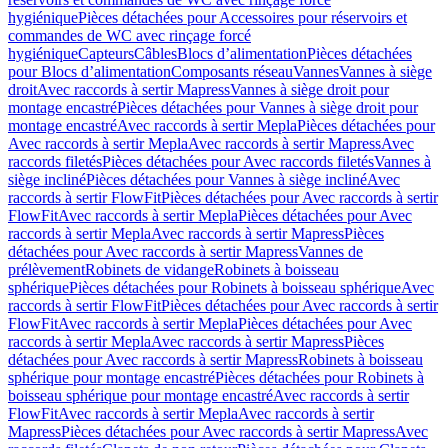
hygiénique
Pièces détachées pour Accessoires pour réservoirs et
commandes de WC avec rinçage forcé
hygiénique
Capteurs
Câbles
Blocs d’alimentation
Pièces détachées
pour Blocs d’alimentation
Composants réseau
Vannes
Vannes à siège
droit
Avec raccords à sertir Mapress
Vannes à siège droit pour
montage encastré
Pièces détachées pour Vannes à siège droit pour
montage encastré
Avec raccords à sertir Mepla
Pièces détachées pour
Avec raccords à sertir Mepla
Avec raccords à sertir Mapress
Avec
raccords filetés
Pièces détachées pour Avec raccords filetés
Vannes à
siège incliné
Pièces détachées pour Vannes à siège incliné
Avec
raccords à sertir FlowFit
Pièces détachées pour Avec raccords à sertir
FlowFit
Avec raccords à sertir Mepla
Pièces détachées pour Avec
raccords à sertir Mepla
Avec raccords à sertir Mapress
Pièces
détachées pour Avec raccords à sertir Mapress
Vannes de
prélèvement
Robinets de vidange
Robinets à boisseau
sphérique
Pièces détachées pour Robinets à boisseau sphérique
Avec
raccords à sertir FlowFit
Pièces détachées pour Avec raccords à sertir
FlowFit
Avec raccords à sertir Mepla
Pièces détachées pour Avec
raccords à sertir Mepla
Avec raccords à sertir Mapress
Pièces
détachées pour Avec raccords à sertir Mapress
Robinets à boisseau
sphérique pour montage encastré
Pièces détachées pour Robinets à
boisseau sphérique pour montage encastré
Avec raccords à sertir
FlowFit
Avec raccords à sertir Mepla
Avec raccords à sertir
Mapress
Pièces détachées pour Avec raccords à sertir Mapress
Avec