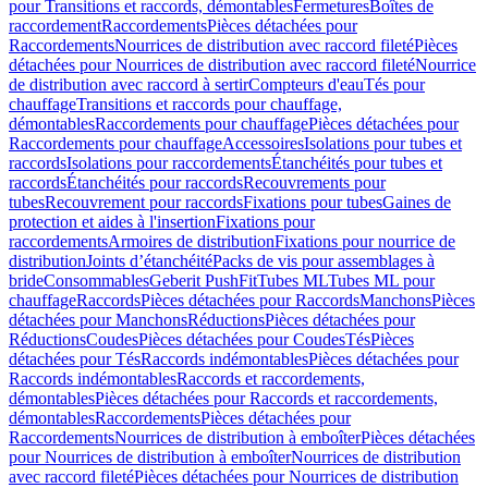
pour Transitions et raccords, démontables
Fermetures
Boîtes de
raccordement
Raccordements
Pièces détachées pour
Raccordements
Nourrices de distribution avec raccord fileté
Pièces
détachées pour Nourrices de distribution avec raccord fileté
Nourrice
de distribution avec raccord à sertir
Compteurs d'eau
Tés pour
chauffage
Transitions et raccords pour chauffage,
démontables
Raccordements pour chauffage
Pièces détachées pour
Raccordements pour chauffage
Accessoires
Isolations pour tubes et
raccords
Isolations pour raccordements
Étanchéités pour tubes et
raccords
Étanchéités pour raccords
Recouvrements pour
tubes
Recouvrement pour raccords
Fixations pour tubes
Gaines de
protection et aides à l'insertion
Fixations pour
raccordements
Armoires de distribution
Fixations pour nourrice de
distribution
Joints d’étanchéité
Packs de vis pour assemblages à
bride
Consommables
Geberit PushFit
Tubes ML
Tubes ML pour
chauffage
Raccords
Pièces détachées pour Raccords
Manchons
Pièces
détachées pour Manchons
Réductions
Pièces détachées pour
Réductions
Coudes
Pièces détachées pour Coudes
Tés
Pièces
détachées pour Tés
Raccords indémontables
Pièces détachées pour
Raccords indémontables
Raccords et raccordements,
démontables
Pièces détachées pour Raccords et raccordements,
démontables
Raccordements
Pièces détachées pour
Raccordements
Nourrices de distribution à emboîter
Pièces détachées
pour Nourrices de distribution à emboîter
Nourrices de distribution
avec raccord fileté
Pièces détachées pour Nourrices de distribution