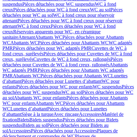
suspendus
Pièces détachées pour WC suspendus
WC à fond
creux
Pièces détachées pour WC à fond creux
WC au sol
Pièces
détachées pour WC au sol
WC à fond creux pour réservoir
attenant
Pièces détachées pour WC à fond creux pour réservoir
attenant
WC à fond creux
Pièces détachées pour WC à fond
creux
Réservoirs apparents pour WC, en céramique
sanitaire
Attenant
Abattants WC
Pièces détachées pour Abattants
WC
Abattants WC
Pièces détachées pour Abattants WC
WC adaptés
PMR
Pièces détachées pour WC adaptés PMR
Cuvettes de WC à
fond creux, surélevés
Pièces détachées pour Cuvettes de WC à fond
creux, surélevés
Cuvettes de WC à fond creux, rallongés
Pièces
détachées pour Cuvettes de WC à fond creux, rallongés
Abattants
WC adaptés PMR
Pièces détachées pour Abattants WC adaptés
PMR
Abattants WC
Pièces détachées pour Abattants WC
Lunettes
d’abattant
Pièces détachées pour Lunettes d’abattant
WC pour
enfants
Pièces détachées pour WC pour enfants
WC suspendus
Pièces
détachées pour WC suspendus
WC au sol
Pièces détachées pour WC
au sol
Abattants WC pour enfants
Pièces détachées pour Abattants
WC pour enfants
Abattants WC
Pièces détachées pour Abattants
WC
Lunettes d’abattant
Pièces détachées pour Lunettes
d’abattant
Siège à la turque
Avec rinçage
Accessoires
Matériel de
fixation
Bidets
Bidets suspendus
Pièces détachées pour Bidets
suspendus
Bidets au sol
Pièces détachées pour Bidets au
sol
Accessoires
Pièces détachées pour Accessoires
Plaques de
déclenchement et commandes de WC
Plaques de