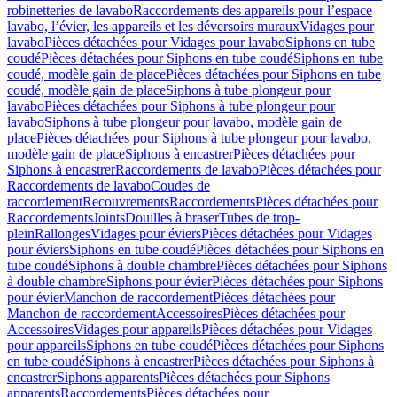
robinetteries de lavabo
Raccordements des appareils pour l’espace
lavabo, l’évier, les appareils et les déversoirs muraux
Vidages pour
lavabo
Pièces détachées pour Vidages pour lavabo
Siphons en tube
coudé
Pièces détachées pour Siphons en tube coudé
Siphons en tube
coudé, modèle gain de place
Pièces détachées pour Siphons en tube
coudé, modèle gain de place
Siphons à tube plongeur pour
lavabo
Pièces détachées pour Siphons à tube plongeur pour
lavabo
Siphons à tube plongeur pour lavabo, modèle gain de
place
Pièces détachées pour Siphons à tube plongeur pour lavabo,
modèle gain de place
Siphons à encastrer
Pièces détachées pour
Siphons à encastrer
Raccordements de lavabo
Pièces détachées pour
Raccordements de lavabo
Coudes de
raccordement
Recouvrements
Raccordements
Pièces détachées pour
Raccordements
Joints
Douilles à braser
Tubes de trop-
plein
Rallonges
Vidages pour éviers
Pièces détachées pour Vidages
pour éviers
Siphons en tube coudé
Pièces détachées pour Siphons en
tube coudé
Siphons à double chambre
Pièces détachées pour Siphons
à double chambre
Siphons pour évier
Pièces détachées pour Siphons
pour évier
Manchon de raccordement
Pièces détachées pour
Manchon de raccordement
Accessoires
Pièces détachées pour
Accessoires
Vidages pour appareils
Pièces détachées pour Vidages
pour appareils
Siphons en tube coudé
Pièces détachées pour Siphons
en tube coudé
Siphons à encastrer
Pièces détachées pour Siphons à
encastrer
Siphons apparents
Pièces détachées pour Siphons
apparents
Raccordements
Pièces détachées pour