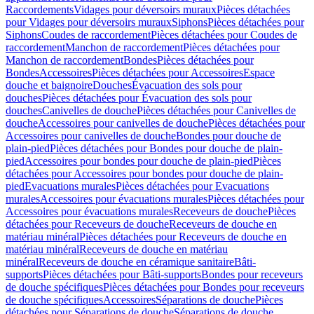
Raccordements
Vidages pour déversoirs muraux
Pièces détachées
pour Vidages pour déversoirs muraux
Siphons
Pièces détachées pour
Siphons
Coudes de raccordement
Pièces détachées pour Coudes de
raccordement
Manchon de raccordement
Pièces détachées pour
Manchon de raccordement
Bondes
Pièces détachées pour
Bondes
Accessoires
Pièces détachées pour Accessoires
Espace
douche et baignoire
Douches
Évacuation des sols pour
douches
Pièces détachées pour Évacuation des sols pour
douches
Canivelles de douche
Pièces détachées pour Canivelles de
douche
Accessoires pour canivelles de douche
Pièces détachées pour
Accessoires pour canivelles de douche
Bondes pour douche de
plain-pied
Pièces détachées pour Bondes pour douche de plain-
pied
Accessoires pour bondes pour douche de plain-pied
Pièces
détachées pour Accessoires pour bondes pour douche de plain-
pied
Evacuations murales
Pièces détachées pour Evacuations
murales
Accessoires pour évacuations murales
Pièces détachées pour
Accessoires pour évacuations murales
Receveurs de douche
Pièces
détachées pour Receveurs de douche
Receveurs de douche en
matériau minéral
Pièces détachées pour Receveurs de douche en
matériau minéral
Receveurs de douche en matériau
minéral
Receveurs de douche en céramique sanitaire
Bâti-
supports
Pièces détachées pour Bâti-supports
Bondes pour receveurs
de douche spécifiques
Pièces détachées pour Bondes pour receveurs
de douche spécifiques
Accessoires
Séparations de douche
Pièces
détachées pour Séparations de douche
Séparations de douche