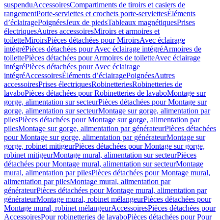
suspendu
Accessoires
Compartiments de tiroirs et casiers de
rangement
Porte-serviettes et crochets porte-serviettes
Éléments
d’éclairage
Poignées
Jeux de pieds
Tableaux magnétiques
Prises
électriques
Autres accessoires
Miroirs et armoires et
toilette
Miroirs
Pièces détachées pour Miroirs
Avec éclairage
intégré
Pièces détachées pour Avec éclairage intégré
Armoires de
toilette
Pièces détachées pour Armoires de toilette
Avec éclairage
intégré
Pièces détachées pour Avec éclairage
intégré
Accessoires
Éléments d’éclairage
Poignées
Autres
accessoires
Prises électriques
Robinetteries
Robinetteries de
lavabo
Pièces détachées pour Robinetteries de lavabo
Montage sur
gorge, alimentation sur secteur
Pièces détachées pour Montage sur
gorge, alimentation sur secteur
Montage sur gorge, alimentation par
piles
Pièces détachées pour Montage sur gorge, alimentation par
piles
Montage sur gorge, alimentation par générateur
Pièces détachées
pour Montage sur gorge, alimentation par générateur
Montage sur
gorge, robinet mitigeur
Pièces détachées pour Montage sur gorge,
robinet mitigeur
Montage mural, alimentation sur secteur
Pièces
détachées pour Montage mural, alimentation sur secteur
Montage
mural, alimentation par piles
Pièces détachées pour Montage mural,
alimentation par piles
Montage mural, alimentation par
générateur
Pièces détachées pour Montage mural, alimentation par
générateur
Montage mural, robinet mélangeur
Pièces détachées pour
Montage mural, robinet mélangeur
Accessoires
Pièces détachées pour
Accessoires
Pour robinetteries de lavabo
Pièces détachées pour Pour