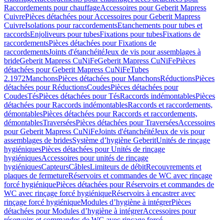
Raccordements pour chauffage
Accessoires pour Geberit Mapress
Cuivre
Pièces détachées pour Accessoires pour Geberit Mapress
Cuivre
Isolations pour raccordements
Etanchements pour tubes et
raccords
Enjoliveurs pour tubes
Fixations pour tubes
Fixations de
raccordements
Pièces détachées pour Fixations de
raccordements
Joints d'étanchéité
Jeux de vis pour assemblages à
bride
Geberit Mapress CuNiFe
Geberit Mapress CuNiFe
Pièces
détachées pour Geberit Mapress CuNiFe
Tubes
2.1972
Manchons
Pièces détachées pour Manchons
Réductions
Pièces
détachées pour Réductions
Coudes
Pièces détachées pour
Coudes
Tés
Pièces détachées pour Tés
Raccords indémontables
Pièces
détachées pour Raccords indémontables
Raccords et raccordements,
démontables
Pièces détachées pour Raccords et raccordements,
démontables
Traversées
Pièces détachées pour Traversées
Accessoires
pour Geberit Mapress CuNiFe
Joints d'étanchéité
Jeux de vis pour
assemblages de brides
Système d’hygiène Geberit
Unités de rinçage
hygiéniques
Pièces détachées pour Unités de rinçage
hygiéniques
Accessoires pour unités de rinçage
hygiéniques
Capteurs
Câbles
Limiteurs de débit
Recouvrements et
plaques de fermeture
Réservoirs et commandes de WC avec rinçage
forcé hygiénique
Pièces détachées pour Réservoirs et commandes de
WC avec rinçage forcé hygiénique
Réservoirs à encastrer avec
rinçage forcé hygiénique
Modules d’hygiène à intégrer
Pièces
détachées pour Modules d’hygiène à intégrer
Accessoires pour
réservoirs et commandes de WC avec rinçage forcé