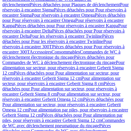
déclenchement
Pièces détachées pour Plaques de déclenchement
Pour
réservoirs à encastrer Sigma
Pièces détachées pour Pour réservoirs à
encastrer Sigma
Pour réservoirs à encastrer Omega
Pièces détachées
pour Pour réservoirs à encastrer Omega
Pour réservoirs à encastrer
Kappa
Pièces détachées pour Pour réservoirs à encastrer Kappa
Pour
réservoirs à encastrer Delta
Pièces détachées pour Pour réservoirs à
encastrer Delta
Pour les réservoirs à encastrer Twinline
Pièces
détachées pour Pour les réservoirs à encastrer Twinline
Pour
réservoirs à encastrer 300T
Pièces détachées pour Pour réservoirs à
encastrer 300T
Accessoires
Consommables
Commandes de WC à
déclenchement électronique du rinçage
Pièces détachées pour
Commandes de WC à déclenchement électronique du rinçage
Pour
alimentation sur secteur, pour réservoirs à encastrer Geberit Sigma
12 cm
Pièces détachées pour Pour alimentation sur secteur, pour
réservoirs à encastrer Geberit Sigma 12 cm
Pour alimentation sur
secteur, pour réservoirs à encastrer Geberit Sigma 8 cm
Pièces
détachées pour Pour alimentation sur secteur, pour réservoirs à
encastrer Geberit Sigma 8 cm
Pour alimentation sur secteur, pour
réservoirs à encastrer Geberit Omega 12 cm
Pièces détachées pour
Pour alimentation sur secteur, pour réservoirs à encastrer Geberit
Omega 12 cm
Pour alimentation par piles, pour réservoirs à encastrer
Geberit Sigma 12 cm
Pièces détachées pour Pour alimentation par
piles, pour réservoirs à encastrer Geberit Sigma 12 cm
Commandes
de WC avec déclenchement pneumatique du rinçage
Pièces
détachées pour Commandes de WC avec déclenchement