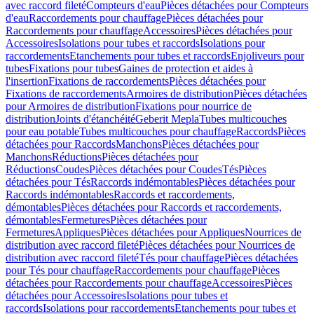
avec raccord fileté
Compteurs d'eau
Pièces détachées pour Compteurs
d'eau
Raccordements pour chauffage
Pièces détachées pour
Raccordements pour chauffage
Accessoires
Pièces détachées pour
Accessoires
Isolations pour tubes et raccords
Isolations pour
raccordements
Etanchements pour tubes et raccords
Enjoliveurs pour
tubes
Fixations pour tubes
Gaines de protection et aides à
l'insertion
Fixations de raccordements
Pièces détachées pour
Fixations de raccordements
Armoires de distribution
Pièces détachées
pour Armoires de distribution
Fixations pour nourrice de
distribution
Joints d'étanchéité
Geberit Mepla
Tubes multicouches
pour eau potable
Tubes multicouches pour chauffage
Raccords
Pièces
détachées pour Raccords
Manchons
Pièces détachées pour
Manchons
Réductions
Pièces détachées pour
Réductions
Coudes
Pièces détachées pour Coudes
Tés
Pièces
détachées pour Tés
Raccords indémontables
Pièces détachées pour
Raccords indémontables
Raccords et raccordements,
démontables
Pièces détachées pour Raccords et raccordements,
démontables
Fermetures
Pièces détachées pour
Fermetures
Appliques
Pièces détachées pour Appliques
Nourrices de
distribution avec raccord fileté
Pièces détachées pour Nourrices de
distribution avec raccord fileté
Tés pour chauffage
Pièces détachées
pour Tés pour chauffage
Raccordements pour chauffage
Pièces
détachées pour Raccordements pour chauffage
Accessoires
Pièces
détachées pour Accessoires
Isolations pour tubes et
raccords
Isolations pour raccordements
Etanchements pour tubes et