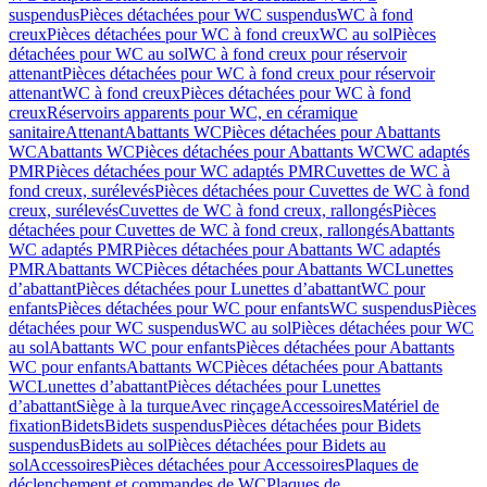
suspendus
Pièces détachées pour WC suspendus
WC à fond
creux
Pièces détachées pour WC à fond creux
WC au sol
Pièces
détachées pour WC au sol
WC à fond creux pour réservoir
attenant
Pièces détachées pour WC à fond creux pour réservoir
attenant
WC à fond creux
Pièces détachées pour WC à fond
creux
Réservoirs apparents pour WC, en céramique
sanitaire
Attenant
Abattants WC
Pièces détachées pour Abattants
WC
Abattants WC
Pièces détachées pour Abattants WC
WC adaptés
PMR
Pièces détachées pour WC adaptés PMR
Cuvettes de WC à
fond creux, surélevés
Pièces détachées pour Cuvettes de WC à fond
creux, surélevés
Cuvettes de WC à fond creux, rallongés
Pièces
détachées pour Cuvettes de WC à fond creux, rallongés
Abattants
WC adaptés PMR
Pièces détachées pour Abattants WC adaptés
PMR
Abattants WC
Pièces détachées pour Abattants WC
Lunettes
d’abattant
Pièces détachées pour Lunettes d’abattant
WC pour
enfants
Pièces détachées pour WC pour enfants
WC suspendus
Pièces
détachées pour WC suspendus
WC au sol
Pièces détachées pour WC
au sol
Abattants WC pour enfants
Pièces détachées pour Abattants
WC pour enfants
Abattants WC
Pièces détachées pour Abattants
WC
Lunettes d’abattant
Pièces détachées pour Lunettes
d’abattant
Siège à la turque
Avec rinçage
Accessoires
Matériel de
fixation
Bidets
Bidets suspendus
Pièces détachées pour Bidets
suspendus
Bidets au sol
Pièces détachées pour Bidets au
sol
Accessoires
Pièces détachées pour Accessoires
Plaques de
déclenchement et commandes de WC
Plaques de