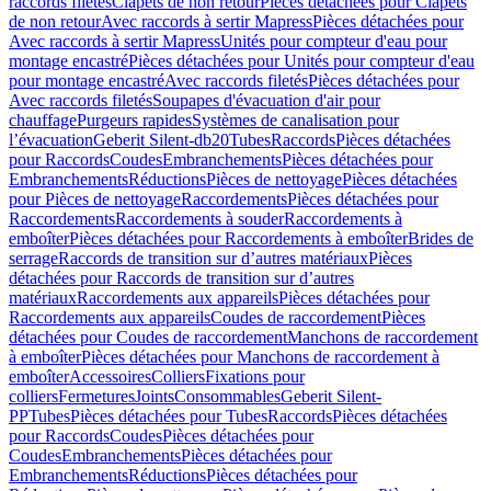
raccords filetés
Clapets de non retour
Pièces détachées pour Clapets
de non retour
Avec raccords à sertir Mapress
Pièces détachées pour
Avec raccords à sertir Mapress
Unités pour compteur d'eau pour
montage encastré
Pièces détachées pour Unités pour compteur d'eau
pour montage encastré
Avec raccords filetés
Pièces détachées pour
Avec raccords filetés
Soupapes d'évacuation d'air pour
chauffage
Purgeurs rapides
Systèmes de canalisation pour
l’évacuation
Geberit Silent-db20
Tubes
Raccords
Pièces détachées
pour Raccords
Coudes
Embranchements
Pièces détachées pour
Embranchements
Réductions
Pièces de nettoyage
Pièces détachées
pour Pièces de nettoyage
Raccordements
Pièces détachées pour
Raccordements
Raccordements à souder
Raccordements à
emboîter
Pièces détachées pour Raccordements à emboîter
Brides de
serrage
Raccords de transition sur d’autres matériaux
Pièces
détachées pour Raccords de transition sur d’autres
matériaux
Raccordements aux appareils
Pièces détachées pour
Raccordements aux appareils
Coudes de raccordement
Pièces
détachées pour Coudes de raccordement
Manchons de raccordement
à emboîter
Pièces détachées pour Manchons de raccordement à
emboîter
Accessoires
Colliers
Fixations pour
colliers
Fermetures
Joints
Consommables
Geberit Silent-
PP
Tubes
Pièces détachées pour Tubes
Raccords
Pièces détachées
pour Raccords
Coudes
Pièces détachées pour
Coudes
Embranchements
Pièces détachées pour
Embranchements
Réductions
Pièces détachées pour