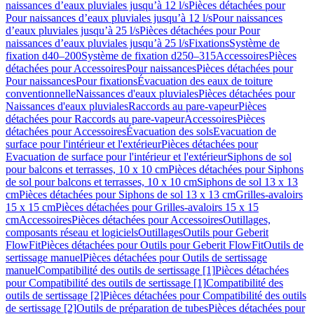
naissances d’eaux pluviales jusqu’à 12 l/s
Pièces détachées pour
Pour naissances d’eaux pluviales jusqu’à 12 l/s
Pour naissances
d’eaux pluviales jusqu’à 25 l/s
Pièces détachées pour Pour
naissances d’eaux pluviales jusqu’à 25 l/s
Fixations
Système de
fixation d40–200
Système de fixation d250–315
Accessoires
Pièces
détachées pour Accessoires
Pour naissances
Pièces détachées pour
Pour naissances
Pour fixations
Évacuation des eaux de toiture
conventionnelle
Naissances d'eaux pluviales
Pièces détachées pour
Naissances d'eaux pluviales
Raccords au pare-vapeur
Pièces
détachées pour Raccords au pare-vapeur
Accessoires
Pièces
détachées pour Accessoires
Évacuation des sols
Evacuation de
surface pour l'intérieur et l'extérieur
Pièces détachées pour
Evacuation de surface pour l'intérieur et l'extérieur
Siphons de sol
pour balcons et terrasses, 10 x 10 cm
Pièces détachées pour Siphons
de sol pour balcons et terrasses, 10 x 10 cm
Siphons de sol 13 x 13
cm
Pièces détachées pour Siphons de sol 13 x 13 cm
Grilles-avaloirs
15 x 15 cm
Pièces détachées pour Grilles-avaloirs 15 x 15
cm
Accessoires
Pièces détachées pour Accessoires
Outillages,
composants réseau et logiciels
Outillages
Outils pour Geberit
FlowFit
Pièces détachées pour Outils pour Geberit FlowFit
Outils de
sertissage manuel
Pièces détachées pour Outils de sertissage
manuel
Compatibilité des outils de sertissage [1]
Pièces détachées
pour Compatibilité des outils de sertissage [1]
Compatibilité des
outils de sertissage [2]
Pièces détachées pour Compatibilité des outils
de sertissage [2]
Outils de préparation de tubes
Pièces détachées pour