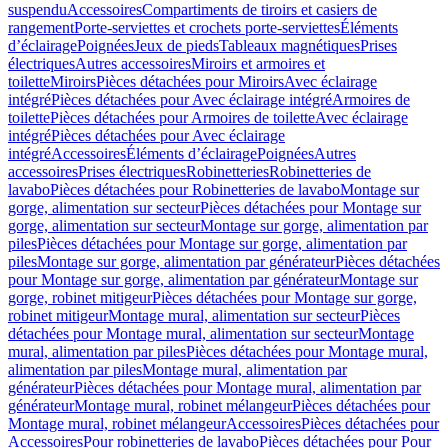
suspendu
Accessoires
Compartiments de tiroirs et casiers de
rangement
Porte-serviettes et crochets porte-serviettes
Éléments
d’éclairage
Poignées
Jeux de pieds
Tableaux magnétiques
Prises
électriques
Autres accessoires
Miroirs et armoires et
toilette
Miroirs
Pièces détachées pour Miroirs
Avec éclairage
intégré
Pièces détachées pour Avec éclairage intégré
Armoires de
toilette
Pièces détachées pour Armoires de toilette
Avec éclairage
intégré
Pièces détachées pour Avec éclairage
intégré
Accessoires
Éléments d’éclairage
Poignées
Autres
accessoires
Prises électriques
Robinetteries
Robinetteries de
lavabo
Pièces détachées pour Robinetteries de lavabo
Montage sur
gorge, alimentation sur secteur
Pièces détachées pour Montage sur
gorge, alimentation sur secteur
Montage sur gorge, alimentation par
piles
Pièces détachées pour Montage sur gorge, alimentation par
piles
Montage sur gorge, alimentation par générateur
Pièces détachées
pour Montage sur gorge, alimentation par générateur
Montage sur
gorge, robinet mitigeur
Pièces détachées pour Montage sur gorge,
robinet mitigeur
Montage mural, alimentation sur secteur
Pièces
détachées pour Montage mural, alimentation sur secteur
Montage
mural, alimentation par piles
Pièces détachées pour Montage mural,
alimentation par piles
Montage mural, alimentation par
générateur
Pièces détachées pour Montage mural, alimentation par
générateur
Montage mural, robinet mélangeur
Pièces détachées pour
Montage mural, robinet mélangeur
Accessoires
Pièces détachées pour
Accessoires
Pour robinetteries de lavabo
Pièces détachées pour Pour