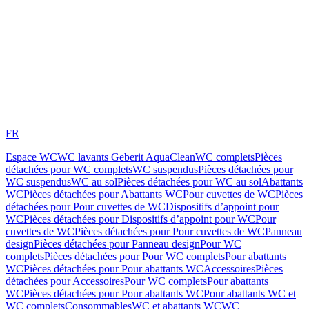
FR
Espace WC
WC lavants Geberit AquaClean
WC complets
Pièces
détachées pour WC complets
WC suspendus
Pièces détachées pour
WC suspendus
WC au sol
Pièces détachées pour WC au sol
Abattants
WC
Pièces détachées pour Abattants WC
Pour cuvettes de WC
Pièces
détachées pour Pour cuvettes de WC
Dispositifs d’appoint pour
WC
Pièces détachées pour Dispositifs d’appoint pour WC
Pour
cuvettes de WC
Pièces détachées pour Pour cuvettes de WC
Panneau
design
Pièces détachées pour Panneau design
Pour WC
complets
Pièces détachées pour Pour WC complets
Pour abattants
WC
Pièces détachées pour Pour abattants WC
Accessoires
Pièces
détachées pour Accessoires
Pour WC complets
Pour abattants
WC
Pièces détachées pour Pour abattants WC
Pour abattants WC et
WC complets
Consommables
WC et abattants WC
WC