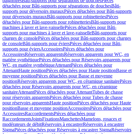
baignoires
Bâti-supports pour séparations de douches
Pièces
détachées pour Bâti-supports pour séparations de douches
Bâti-
supports pour déversoirs muraux
Pièces détachées pour Bâti-supports
pour déversoirs muraux
Bâti-supports pour robinetteries
Pièces
détachées pour Bâti-supports pour robinetteries
Bâti-supports pour
machines à laver et lave-vaisselle
Pièces détachées pour Bâti-
supports pour machines à laver et lave-vaisselle
Bâti-supports pour
charges de console
Pièces détachées pour Bâti-supports pour charges
de console
Bâti-supports pour éviers
Pièces détachées pour Bâti-
supports pour éviers
Accessoires
Pièces détachées pour
Accessoires
Réservoirs apparents
Réservoirs apparents pour WC, en
matière synthétique
Pièces détachées pour Réservoirs apparents pour
WC, en matière synthétique
Attenant
Pièces détachées pour
Attenant
Haute position
Pièces détachées pour Haute position
Basse et
moyenne position
Pièces détachées pour Basse et moyenne
position
Réservoirs apparents pour WC, en céramique sanitaire
Pièces
détachées pour Réservoirs apparents pour WC, en céramique
sanitaire
Attenant
Pièces détachées pour Attenant
Tubes de chasse
pour réservoirs apparents
Pièces détachées pour Tubes de chasse
pour réservoirs apparents
Haute position
Pièces détachées pour Haute
position
Basse et moyenne position
Accessoires
Pièces détachées pour
Accessoires
Raccordements
Pièces détachées pour
Raccordements
Joints
Fixations
Manchettes
Mamelons, rosaces et
modérateurs de débit
Réservoirs à encastrer
Réservoirs à encastrer
Sigma
Pièces détachées pour Réservoirs à encastrer Sigma
Réservoirs