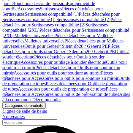
pour Bouchons d'essai de pression
Equipement de
contrôle
Accessoires
Sertisseuses
Pièces détachées pour
Sertisseuses
Sertisseuses compatibilité [1]
Pièces détachées pour
Sertisseuses compatibilité [1]
Sertisseuses compatibilité [2]
Pièces
détachées pour Sertisseuses compatibilité [2]
Sertisseuses
compatibilité [2XL]
Pièces détachées pour Sertisseuses compatibilité
[2XL]
Mallettes universelles
Pièces détachées pour Mallettes
universelles
Mallettes universelles
Pièces détachées pour Mallettes
universelles
Outils pour Geberit Silent-db20 / Geberit PE
Pièces
détachées pour Outils pour Geberit Silent-db20 / Geberit PE
Outils à
souder électrique
Pièces détachées pour Outils à souder
électrique
Accessoires pour outillage à souder électrique
Outils pour
soudure au miroir
Pièces détachées pour Outils pour soudure au
miroir
Accessoires pour outils pour soudure au miroir
Pièces
détachées pour Accessoires pour outils pour soudure au miroir
Outils
de préparation de tubes
Pièces détachées pour Outils de préparation
de tubes
Accessoires pour outils de préparation de tubes
Pièces
détachées pour Accessoires pour outils de préparation de tubes
Aides
à la commande
Télécommandes
Catégories de produits
Lignes de salle de bains
Nouveautés