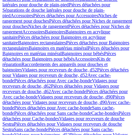
latérales pour douche de plain-pied
Pièces détachées pour
Séparations de douche latérales pour douche de plain-
pied
Accessoires
Pièces détachées pour Accessoires
Niches de
rangement pour douches
Pièces détachées pour Niches de rangement
pour douches
Niches de rangement
Pièces détachées pour Niches de
rangement
Accessoires
Baignoires
Baignoires en acrylique
sanitaire
Pièces détachées pour Baignoires en acrylique
sanitaire
Baignoires rectangulaires
Pièces détachées pour Baignoires
rectangulaires
Baignoires en matériau minéral
Pièces détachées pour
Baignoires en matériau minéral
Baignoires pour bébés
Pièces
détachées pour Baignoires pour bébés
Accessoires
Kits de
réparation
Raccordements des appareils pour douches et
baignoires
Vidages pour receveurs de douche, d52
Pièces détachées
pour Vidages pour receveurs de douche, d52
Avec cache-
bonde
Pièces détachées pour Avec cache-bonde
Vidages pour
receveurs de douche, d62
Pièces détachées pour Vidages pour
receveurs de douche, d62
Avec cache-bonde
Pièces détachées pour
Avec cache-bonde
Vidages pour receveurs de douche, d90
Pièces
détachées pour Vidages pour receveurs de douche, d90
Avec cache-
bonde
Pièces détachées pour Avec cache-bonde
Sans cache-
bonde
Pièces détachées pour Sans cache-bonde
Cache-bondes
Pièces
détachées pour Cache-bondes
Vidages pour receveurs de douche
Sestra
Pièces détachées pour Vidages pour receveurs de douche
Sestra
Sans cache-bonde
Pièces détachées pour Sans cache-
bonde
Vidages pour baignoires, d52
Pièces détachées pour Vidages