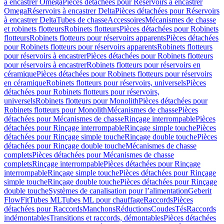
à encastrer Omega
Pièces détachées pour Réservoirs à encastrer
Omega
Réservoirs à encastrer Delta
Pièces détachées pour Réservoirs
à encastrer Delta
Tubes de chasse
Accessoires
Mécanismes de chasse
et robinets flotteurs
Robinets flotteurs
Pièces détachées pour Robinets
flotteurs
Robinets flotteurs pour réservoirs apparents
Pièces détachées
pour Robinets flotteurs pour réservoirs apparents
Robinets flotteurs
pour réservoirs à encastrer
Pièces détachées pour Robinets flotteurs
pour réservoirs à encastrer
Robinets flotteurs pour réservoirs en
céramique
Pièces détachées pour Robinets flotteurs pour réservoirs
en céramique
Robinets flotteurs pour réservoirs, universels
Pièces
détachées pour Robinets flotteurs pour réservoirs,
universels
Robinets flotteurs pour Monolith
Pièces détachées pour
Robinets flotteurs pour Monolith
Mécanismes de chasse
Pièces
détachées pour Mécanismes de chasse
Rinçage interrompable
Pièces
détachées pour Rinçage interrompable
Rinçage simple touche
Pièces
détachées pour Rinçage simple touche
Rinçage double touche
Pièces
détachées pour Rinçage double touche
Mécanismes de chasse
complets
Pièces détachées pour Mécanismes de chasse
complets
Rinçage interrompable
Pièces détachées pour Rinçage
interrompable
Rinçage simple touche
Pièces détachées pour Rinçage
simple touche
Rinçage double touche
Pièces détachées pour Rinçage
double touche
Systèmes de canalisation pour l’alimentation
Geberit
FlowFit
Tubes ML
Tubes ML pour chauffage
Raccords
Pièces
détachées pour Raccords
Manchons
Réductions
Coudes
Tés
Raccords
indémontables
Transitions et raccords, démontables
Pièces détachées