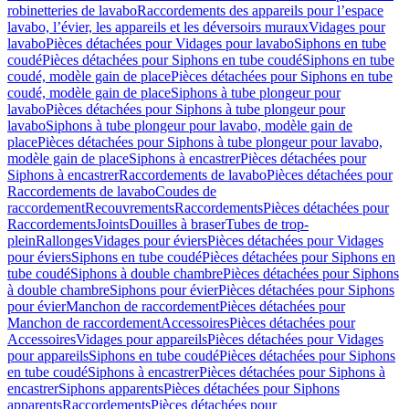
robinetteries de lavabo
Raccordements des appareils pour l’espace
lavabo, l’évier, les appareils et les déversoirs muraux
Vidages pour
lavabo
Pièces détachées pour Vidages pour lavabo
Siphons en tube
coudé
Pièces détachées pour Siphons en tube coudé
Siphons en tube
coudé, modèle gain de place
Pièces détachées pour Siphons en tube
coudé, modèle gain de place
Siphons à tube plongeur pour
lavabo
Pièces détachées pour Siphons à tube plongeur pour
lavabo
Siphons à tube plongeur pour lavabo, modèle gain de
place
Pièces détachées pour Siphons à tube plongeur pour lavabo,
modèle gain de place
Siphons à encastrer
Pièces détachées pour
Siphons à encastrer
Raccordements de lavabo
Pièces détachées pour
Raccordements de lavabo
Coudes de
raccordement
Recouvrements
Raccordements
Pièces détachées pour
Raccordements
Joints
Douilles à braser
Tubes de trop-
plein
Rallonges
Vidages pour éviers
Pièces détachées pour Vidages
pour éviers
Siphons en tube coudé
Pièces détachées pour Siphons en
tube coudé
Siphons à double chambre
Pièces détachées pour Siphons
à double chambre
Siphons pour évier
Pièces détachées pour Siphons
pour évier
Manchon de raccordement
Pièces détachées pour
Manchon de raccordement
Accessoires
Pièces détachées pour
Accessoires
Vidages pour appareils
Pièces détachées pour Vidages
pour appareils
Siphons en tube coudé
Pièces détachées pour Siphons
en tube coudé
Siphons à encastrer
Pièces détachées pour Siphons à
encastrer
Siphons apparents
Pièces détachées pour Siphons
apparents
Raccordements
Pièces détachées pour