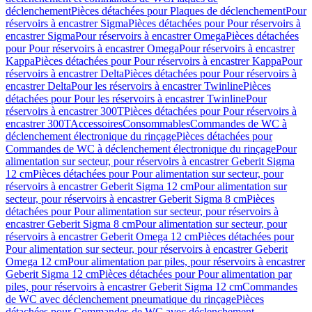
déclenchement
Pièces détachées pour Plaques de déclenchement
Pour
réservoirs à encastrer Sigma
Pièces détachées pour Pour réservoirs à
encastrer Sigma
Pour réservoirs à encastrer Omega
Pièces détachées
pour Pour réservoirs à encastrer Omega
Pour réservoirs à encastrer
Kappa
Pièces détachées pour Pour réservoirs à encastrer Kappa
Pour
réservoirs à encastrer Delta
Pièces détachées pour Pour réservoirs à
encastrer Delta
Pour les réservoirs à encastrer Twinline
Pièces
détachées pour Pour les réservoirs à encastrer Twinline
Pour
réservoirs à encastrer 300T
Pièces détachées pour Pour réservoirs à
encastrer 300T
Accessoires
Consommables
Commandes de WC à
déclenchement électronique du rinçage
Pièces détachées pour
Commandes de WC à déclenchement électronique du rinçage
Pour
alimentation sur secteur, pour réservoirs à encastrer Geberit Sigma
12 cm
Pièces détachées pour Pour alimentation sur secteur, pour
réservoirs à encastrer Geberit Sigma 12 cm
Pour alimentation sur
secteur, pour réservoirs à encastrer Geberit Sigma 8 cm
Pièces
détachées pour Pour alimentation sur secteur, pour réservoirs à
encastrer Geberit Sigma 8 cm
Pour alimentation sur secteur, pour
réservoirs à encastrer Geberit Omega 12 cm
Pièces détachées pour
Pour alimentation sur secteur, pour réservoirs à encastrer Geberit
Omega 12 cm
Pour alimentation par piles, pour réservoirs à encastrer
Geberit Sigma 12 cm
Pièces détachées pour Pour alimentation par
piles, pour réservoirs à encastrer Geberit Sigma 12 cm
Commandes
de WC avec déclenchement pneumatique du rinçage
Pièces
détachées pour Commandes de WC avec déclenchement