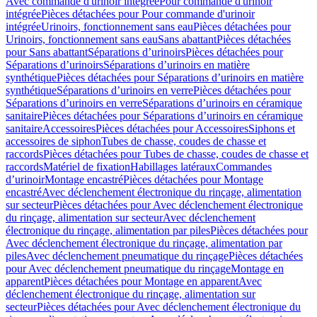
Avec commande d'urinoir intégrée
Pour commande d'urinoir
intégrée
Pièces détachées pour Pour commande d'urinoir
intégrée
Urinoirs, fonctionnement sans eau
Pièces détachées pour
Urinoirs, fonctionnement sans eau
Sans abattant
Pièces détachées
pour Sans abattant
Séparations d’urinoirs
Pièces détachées pour
Séparations d’urinoirs
Séparations d’urinoirs en matière
synthétique
Pièces détachées pour Séparations d’urinoirs en matière
synthétique
Séparations d’urinoirs en verre
Pièces détachées pour
Séparations d’urinoirs en verre
Séparations d’urinoirs en céramique
sanitaire
Pièces détachées pour Séparations d’urinoirs en céramique
sanitaire
Accessoires
Pièces détachées pour Accessoires
Siphons et
accessoires de siphon
Tubes de chasse, coudes de chasse et
raccords
Pièces détachées pour Tubes de chasse, coudes de chasse et
raccords
Matériel de fixation
Habillages latéraux
Commandes
dʼurinoir
Montage encastré
Pièces détachées pour Montage
encastré
Avec déclenchement électronique du rinçage, alimentation
sur secteur
Pièces détachées pour Avec déclenchement électronique
du rinçage, alimentation sur secteur
Avec déclenchement
électronique du rinçage, alimentation par piles
Pièces détachées pour
Avec déclenchement électronique du rinçage, alimentation par
piles
Avec déclenchement pneumatique du rinçage
Pièces détachées
pour Avec déclenchement pneumatique du rinçage
Montage en
apparent
Pièces détachées pour Montage en apparent
Avec
déclenchement électronique du rinçage, alimentation sur
secteur
Pièces détachées pour Avec déclenchement électronique du