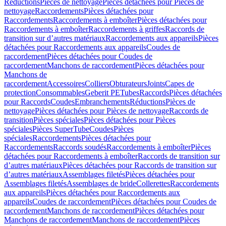
Réductions
Pièces de nettoyage
Pièces détachées pour Pièces de
nettoyage
Raccordements
Pièces détachées pour
Raccordements
Raccordements à emboîter
Pièces détachées pour
Raccordements à emboîter
Raccordements à griffes
Raccords de
transition sur d’autres matériaux
Raccordements aux appareils
Pièces
détachées pour Raccordements aux appareils
Coudes de
raccordement
Pièces détachées pour Coudes de
raccordement
Manchons de raccordement
Pièces détachées pour
Manchons de
raccordement
Accessoires
Colliers
Obturateurs
Joints
Capes de
protection
Consommables
Geberit PE
Tubes
Raccords
Pièces détachées
pour Raccords
Coudes
Embranchements
Réductions
Pièces de
nettoyage
Pièces détachées pour Pièces de nettoyage
Raccords de
transition
Pièces spéciales
Pièces détachées pour Pièces
spéciales
Pièces SuperTube
Coudes
Pièces
spéciales
Raccordements
Pièces détachées pour
Raccordements
Raccords soudés
Raccordements à emboîter
Pièces
détachées pour Raccordements à emboîter
Raccords de transition sur
d’autres matériaux
Pièces détachées pour Raccords de transition sur
d’autres matériaux
Assemblages filetés
Pièces détachées pour
Assemblages filetés
Assemblages de bride
Collerettes
Raccordements
aux appareils
Pièces détachées pour Raccordements aux
appareils
Coudes de raccordement
Pièces détachées pour Coudes de
raccordement
Manchons de raccordement
Pièces détachées pour
Manchons de raccordement
Manchons de raccordement
Pièces