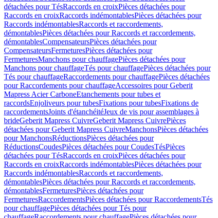
détachées pour Tés
Raccords en croix
Pièces détachées pour
Raccords en croix
Raccords indémontables
Pièces détachées pour
Raccords indémontables
Raccords et raccordements,
démontables
Pièces détachées pour Raccords et raccordements,
démontables
Compensateurs
Pièces détachées pour
Compensateurs
Fermetures
Pièces détachées pour
Fermetures
Manchons pour chauffage
Pièces détachées pour
Manchons pour chauffage
Tés pour chauffage
Pièces détachées pour
Tés pour chauffage
Raccordements pour chauffage
Pièces détachées
pour Raccordements pour chauffage
Accessoires pour Geberit
Mapress Acier Carbone
Etanchements pour tubes et
raccords
Enjoliveurs pour tubes
Fixations pour tubes
Fixations de
raccordements
Joints d'étanchéité
Jeux de vis pour assemblages à
bride
Geberit Mapress Cuivre
Geberit Mapress Cuivre
Pièces
détachées pour Geberit Mapress Cuivre
Manchons
Pièces détachées
pour Manchons
Réductions
Pièces détachées pour
Réductions
Coudes
Pièces détachées pour Coudes
Tés
Pièces
détachées pour Tés
Raccords en croix
Pièces détachées pour
Raccords en croix
Raccords indémontables
Pièces détachées pour
Raccords indémontables
Raccords et raccordements,
démontables
Pièces détachées pour Raccords et raccordements,
démontables
Fermetures
Pièces détachées pour
Fermetures
Raccordements
Pièces détachées pour Raccordements
Tés
pour chauffage
Pièces détachées pour Tés pour
chauffage
Raccordements pour chauffage
Pièces détachées pour