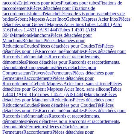
raccords
Enjoliveurs pour tubes
Fixations pour tubes
Fixations de
raccordements
Pièces détachées pour Fixations de
raccordements
Joints d'étanchéité
Jeux de vis pour assemblages de
brides
Geberit Mapress Acier Inox
Geberit Mapress Acier Inox
Pièces
détachées pour Geberit Mapress Acier Inox
Tubes 1.4401 (AISI
316)
Tubes 1.4521 (AISI 444)
Tubes 1.4301 (AISI
304)
Mamelons
Manchons
Pièces détachées pour
Manchons
Réductions
Pièces détachées pour
Réductions
Coudes
Pièces détachées pour Coudes
Tés
Pièces
détachées pour Tés
Raccords indémontables
Pièces détachées pour
Raccords indémontables
Raccords et raccordements,
démontables
Pièces détachées pour Raccords et raccordements,
démontables
Compensateurs
Pièces détachées pour
Compensateurs
Traversées
Fermetures
Pièces détachées pour
Fermetures
Raccordements
Pièces détachées pour
Raccordements
Geberit Mapress Acier Inox, sans silicone
Pièces
détachées pour Geberit Mapress Acier Inox, sans silicone
Tubes
1.4401 (AISI 316)
Tubes 1.4521 (AISI 444)
Manchons
Pièces
détachées pour Manchons
Réductions
Pièces détachées pour
Réductions
Coudes
Pièces détachées pour Coudes
Tés
Pièces
détachées pour Tés
Raccords indémontables
Pièces détachées pour
Raccords indémontables
Raccords et raccordements,
démontables
Pièces détachées pour Raccords et raccordements,
démontables
Fermetures
Pièces détachées pour
Fermetures
Raccordements
Pièces détachées pour