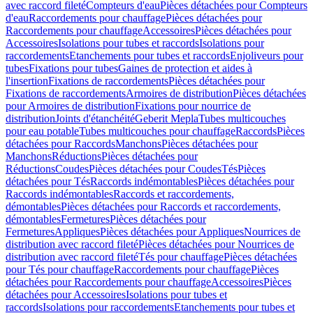
avec raccord fileté
Compteurs d'eau
Pièces détachées pour Compteurs
d'eau
Raccordements pour chauffage
Pièces détachées pour
Raccordements pour chauffage
Accessoires
Pièces détachées pour
Accessoires
Isolations pour tubes et raccords
Isolations pour
raccordements
Etanchements pour tubes et raccords
Enjoliveurs pour
tubes
Fixations pour tubes
Gaines de protection et aides à
l'insertion
Fixations de raccordements
Pièces détachées pour
Fixations de raccordements
Armoires de distribution
Pièces détachées
pour Armoires de distribution
Fixations pour nourrice de
distribution
Joints d'étanchéité
Geberit Mepla
Tubes multicouches
pour eau potable
Tubes multicouches pour chauffage
Raccords
Pièces
détachées pour Raccords
Manchons
Pièces détachées pour
Manchons
Réductions
Pièces détachées pour
Réductions
Coudes
Pièces détachées pour Coudes
Tés
Pièces
détachées pour Tés
Raccords indémontables
Pièces détachées pour
Raccords indémontables
Raccords et raccordements,
démontables
Pièces détachées pour Raccords et raccordements,
démontables
Fermetures
Pièces détachées pour
Fermetures
Appliques
Pièces détachées pour Appliques
Nourrices de
distribution avec raccord fileté
Pièces détachées pour Nourrices de
distribution avec raccord fileté
Tés pour chauffage
Pièces détachées
pour Tés pour chauffage
Raccordements pour chauffage
Pièces
détachées pour Raccordements pour chauffage
Accessoires
Pièces
détachées pour Accessoires
Isolations pour tubes et
raccords
Isolations pour raccordements
Etanchements pour tubes et