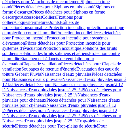
détachées pour Manchons de raccordement
Siphons en tube
coudé
Pièces détachées pour Siphons en tube coudé
Siphons en
forme d'escargot
Pièces détachées pour Siphons en forme
d'escargot
Accessoires
Colliers
Fixations pour
colliers
Coques
Fermetures
Joints
Boîtiers de
protection
Consommables
Protection incendie, protection acoustique
et protection contre l'humidité
Protection incendie
Pièces détachées
pour Protection incendie
Protection incendie pour systèmes
d'évacuation
Pièces détachées pour Protection incendie pour
systèmes d'évacuation
Protection acoustique
Isolations des bruits
solidiens
Isolations des bruits solidiens et aériens
Protection contre
l'humidité
Etanchements
Clapets de ventilation pour
évacuation
Clapets de ventilation
Pièces détachées pour Clapets de
ventilation
Soupapes de retenue d'énergie
Évacuation des eaux de
toiture Geberit Pluvia
Naissances d'eaux pluviales
Pièces détachées
pour Naissances d'eaux pluviales
Naissances d'eaux pluviales jusqu'à
12 l/s
Pièces détachées pour Naissances d'eaux pluviales jusqu'à 12
l/s
Naissances d'eaux pluviales jusqu'à 25 l/s
Pièces détachées pour
Naissances d'eaux pluviales jusqu'à 25 l/s
Naissances d'eaux
pluviales pour chéneaux
Pièces détachées pour Naissances d'eaux
pluviales pour chéneaux
Naissances d'eaux pluviales jusqu'à 12
l/s
Pièces détachées pour Naissances d'eaux pluviales jusqu'à 12
l/s
Naissances d'eaux pluviales jusqu'à 25 l/s
Pièces détachées pour
Naissances d'eaux pluviales jusqu'à 25 l/s
Trop-pleins de
sécurité
Pièces détachées pour Trop-pleins de sécurité
Pour