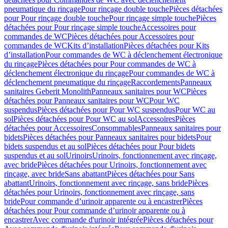
pneumatique du rinçage
Pour rinçage double touche
Pièces détachées
pour Pour rinçage double touche
Pour rinçage simple touche
Pièces
détachées pour Pour rinçage simple touche
Accessoires pour
commandes de WC
Pièces détachées pour Accessoires pour
commandes de WC
Kits d’installation
Pièces détachées pour Kits
d’installation
Pour commandes de WC à déclenchement électronique
du rinçage
Pièces détachées pour Pour commandes de WC à
déclenchement électronique du rinçage
Pour commandes de WC à
déclenchement pneumatique du rinçage
Raccordements
Panneaux
sanitaires Geberit Monolith
Panneaux sanitaires pour WC
Pièces
détachées pour Panneaux sanitaires pour WC
Pour WC
suspendus
Pièces détachées pour Pour WC suspendus
Pour WC au
sol
Pièces détachées pour Pour WC au sol
Accessoires
Pièces
détachées pour Accessoires
Consommables
Panneaux sanitaires pour
bidets
Pièces détachées pour Panneaux sanitaires pour bidets
Pour
bidets suspendus et au sol
Pièces détachées pour Pour bidets
suspendus et au sol
Urinoirs
Urinoirs, fonctionnement avec rinçage,
avec bride
Pièces détachées pour Urinoirs, fonctionnement avec
rinçage, avec bride
Sans abattant
Pièces détachées pour Sans
abattant
Urinoirs, fonctionnement avec rinçage, sans bride
Pièces
détachées pour Urinoirs, fonctionnement avec rinçage, sans
bride
Pour commande d’urinoir apparente ou à encastrer
Pièces
détachées pour Pour commande d’urinoir apparente ou à
encastrer
Avec commande d'urinoir intégrée
Pièces détachées pour