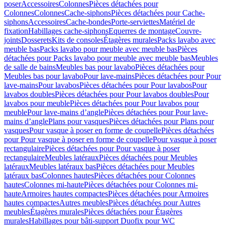
poser
Accessoires
Colonnes
Pièces détachées pour
Colonnes
Colonnes
Cache-siphons
Pièces détachées pour Cache-
siphons
Accessoires
Cache-bondes
Porte-serviettes
Matériel de
fixation
Habillages cache-siphons
Equerres de montage
Couvre-
joints
Dosserets
Kits de consoles
Étagères murales
Packs lavabo avec
meuble bas
Packs lavabo pour meuble avec meuble bas
Pièces
détachées pour Packs lavabo pour meuble avec meuble bas
Meubles
de salle de bains
Meubles bas pour lavabo
Pièces détachées pour
Meubles bas pour lavabo
Pour lave-mains
Pièces détachées pour Pour
lave-mains
Pour lavabos
Pièces détachées pour Pour lavabos
Pour
lavabos doubles
Pièces détachées pour Pour lavabos doubles
Pour
lavabos pour meuble
Pièces détachées pour Pour lavabos pour
meuble
Pour lave-mains d’angle
Pièces détachées pour Pour lave-
mains d’angle
Plans pour vasques
Pièces détachées pour Plans pour
vasques
Pour vasque à poser en forme de coupelle
Pièces détachées
pour Pour vasque à poser en forme de coupelle
Pour vasque à poser
rectangulaire
Pièces détachées pour Pour vasque à poser
rectangulaire
Meubles latéraux
Pièces détachées pour Meubles
latéraux
Meubles latéraux bas
Pièces détachées pour Meubles
latéraux bas
Colonnes hautes
Pièces détachées pour Colonnes
hautes
Colonnes mi-haute
Pièces détachées pour Colonnes mi-
haute
Armoires hautes compactes
Pièces détachées pour Armoires
hautes compactes
Autres meubles
Pièces détachées pour Autres
meubles
Étagères murales
Pièces détachées pour Étagères
murales
Habillages pour bâti-support Duofix pour WC