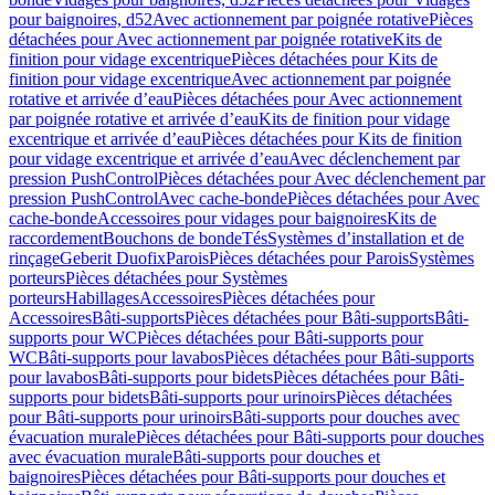
pour baignoires, d52
Avec actionnement par poignée rotative
Pièces
détachées pour Avec actionnement par poignée rotative
Kits de
finition pour vidage excentrique
Pièces détachées pour Kits de
finition pour vidage excentrique
Avec actionnement par poignée
rotative et arrivée d’eau
Pièces détachées pour Avec actionnement
par poignée rotative et arrivée d’eau
Kits de finition pour vidage
excentrique et arrivée d’eau
Pièces détachées pour Kits de finition
pour vidage excentrique et arrivée d’eau
Avec déclenchement par
pression PushControl
Pièces détachées pour Avec déclenchement par
pression PushControl
Avec cache-bonde
Pièces détachées pour Avec
cache-bonde
Accessoires pour vidages pour baignoires
Kits de
raccordement
Bouchons de bonde
Tés
Systèmes d’installation et de
rinçage
Geberit Duofix
Parois
Pièces détachées pour Parois
Systèmes
porteurs
Pièces détachées pour Systèmes
porteurs
Habillages
Accessoires
Pièces détachées pour
Accessoires
Bâti-supports
Pièces détachées pour Bâti-supports
Bâti-
supports pour WC
Pièces détachées pour Bâti-supports pour
WC
Bâti-supports pour lavabos
Pièces détachées pour Bâti-supports
pour lavabos
Bâti-supports pour bidets
Pièces détachées pour Bâti-
supports pour bidets
Bâti-supports pour urinoirs
Pièces détachées
pour Bâti-supports pour urinoirs
Bâti-supports pour douches avec
évacuation murale
Pièces détachées pour Bâti-supports pour douches
avec évacuation murale
Bâti-supports pour douches et
baignoires
Pièces détachées pour Bâti-supports pour douches et