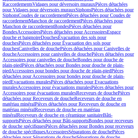
Raccordements
Vidages pour déversoirs muraux
Pièces détachées
pour Vidages pour déversoirs muraux
Siphons
Pièces détachées pour
Siphons
Coudes de raccordement
Pièces détachées pour Coudes de
raccordement
Manchon de raccordement
Pièces détachées pour
Manchon de raccordement
Bondes
Pièces détachées pour
Bondes
Accessoires
Pièces détachées pour Accessoires
Espace
douche et baignoire
Douches
Évacuation des sols pour
douches
Pièces détachées pour Évacuation des sols pour
douches
Canivelles de douche
Pièces détachées pour Canivelles de
douche
Accessoires pour canivelles de douche
Pièces détachées pour
Accessoires pour canivelles de douche
Bondes pour douche de
plain-pied
Pièces détachées pour Bondes pour douche de plain-
pied
Accessoires pour bondes pour douche de plain-pied
Pièces
détachées pour Accessoires pour bondes pour douche de plain-
pied
Evacuations murales
Pièces détachées pour Evacuations
murales
Accessoires pour évacuations murales
Pièces détachées pour
Accessoires pour évacuations murales
Receveurs de douche
Pièces
détachées pour Receveurs de douche
Receveurs de douche en
matériau minéral
Pièces détachées pour Receveurs de douche en
matériau minéral
Receveurs de douche en matériau
minéral
Receveurs de douche en céramique sanitaire
Bâti-
supports
Pièces détachées pour Bâti-supports
Bondes pour receveurs
de douche spécifiques
Pièces détachées pour Bondes pour receveurs
de douche spécifiques
Accessoires
Séparations de douche
Pièces
détachées pour Séparations de douche
Séparations de douche