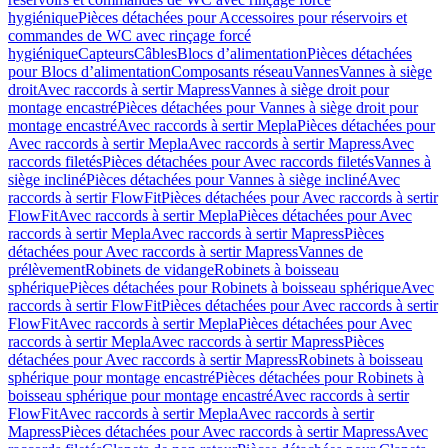
hygiénique
Pièces détachées pour Accessoires pour réservoirs et
commandes de WC avec rinçage forcé
hygiénique
Capteurs
Câbles
Blocs d’alimentation
Pièces détachées
pour Blocs d’alimentation
Composants réseau
Vannes
Vannes à siège
droit
Avec raccords à sertir Mapress
Vannes à siège droit pour
montage encastré
Pièces détachées pour Vannes à siège droit pour
montage encastré
Avec raccords à sertir Mepla
Pièces détachées pour
Avec raccords à sertir Mepla
Avec raccords à sertir Mapress
Avec
raccords filetés
Pièces détachées pour Avec raccords filetés
Vannes à
siège incliné
Pièces détachées pour Vannes à siège incliné
Avec
raccords à sertir FlowFit
Pièces détachées pour Avec raccords à sertir
FlowFit
Avec raccords à sertir Mepla
Pièces détachées pour Avec
raccords à sertir Mepla
Avec raccords à sertir Mapress
Pièces
détachées pour Avec raccords à sertir Mapress
Vannes de
prélèvement
Robinets de vidange
Robinets à boisseau
sphérique
Pièces détachées pour Robinets à boisseau sphérique
Avec
raccords à sertir FlowFit
Pièces détachées pour Avec raccords à sertir
FlowFit
Avec raccords à sertir Mepla
Pièces détachées pour Avec
raccords à sertir Mepla
Avec raccords à sertir Mapress
Pièces
détachées pour Avec raccords à sertir Mapress
Robinets à boisseau
sphérique pour montage encastré
Pièces détachées pour Robinets à
boisseau sphérique pour montage encastré
Avec raccords à sertir
FlowFit
Avec raccords à sertir Mepla
Avec raccords à sertir
Mapress
Pièces détachées pour Avec raccords à sertir Mapress
Avec