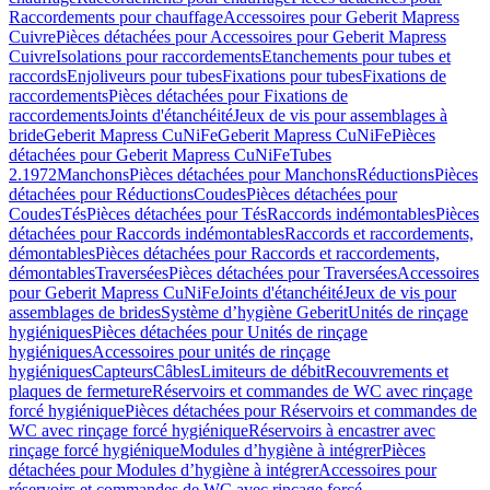
Raccordements pour chauffage
Accessoires pour Geberit Mapress
Cuivre
Pièces détachées pour Accessoires pour Geberit Mapress
Cuivre
Isolations pour raccordements
Etanchements pour tubes et
raccords
Enjoliveurs pour tubes
Fixations pour tubes
Fixations de
raccordements
Pièces détachées pour Fixations de
raccordements
Joints d'étanchéité
Jeux de vis pour assemblages à
bride
Geberit Mapress CuNiFe
Geberit Mapress CuNiFe
Pièces
détachées pour Geberit Mapress CuNiFe
Tubes
2.1972
Manchons
Pièces détachées pour Manchons
Réductions
Pièces
détachées pour Réductions
Coudes
Pièces détachées pour
Coudes
Tés
Pièces détachées pour Tés
Raccords indémontables
Pièces
détachées pour Raccords indémontables
Raccords et raccordements,
démontables
Pièces détachées pour Raccords et raccordements,
démontables
Traversées
Pièces détachées pour Traversées
Accessoires
pour Geberit Mapress CuNiFe
Joints d'étanchéité
Jeux de vis pour
assemblages de brides
Système d’hygiène Geberit
Unités de rinçage
hygiéniques
Pièces détachées pour Unités de rinçage
hygiéniques
Accessoires pour unités de rinçage
hygiéniques
Capteurs
Câbles
Limiteurs de débit
Recouvrements et
plaques de fermeture
Réservoirs et commandes de WC avec rinçage
forcé hygiénique
Pièces détachées pour Réservoirs et commandes de
WC avec rinçage forcé hygiénique
Réservoirs à encastrer avec
rinçage forcé hygiénique
Modules d’hygiène à intégrer
Pièces
détachées pour Modules d’hygiène à intégrer
Accessoires pour
réservoirs et commandes de WC avec rinçage forcé