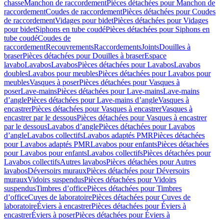
chasse
Manchon de raccordement
Pièces détachées pour Manchon de
raccordement
Coudes de raccordement
Pièces détachées pour Coudes
de raccordement
Vidages pour bidet
Pièces détachées pour Vidages
pour bidet
Siphons en tube coudé
Pièces détachées pour Siphons en
tube coudé
Coudes de
raccordement
Recouvrements
Raccordements
Joints
Douilles à
braser
Pièces détachées pour Douilles à braser
Espace
lavabo
Lavabos
Lavabos
Pièces détachées pour Lavabos
Lavabos
doubles
Lavabos pour meubles
Pièces détachées pour Lavabos pour
meubles
Vasques à poser
Pièces détachées pour Vasques à
poser
Lave-mains
Pièces détachées pour Lave-mains
Lave-mains
d’angle
Pièces détachées pour Lave-mains d’angle
Vasques à
encastrer
Pièces détachées pour Vasques à encastrer
Vasques à
encastrer par le dessous
Pièces détachées pour Vasques à encastrer
par le dessous
Lavabos d’angle
Pièces détachées pour Lavabos
d’angle
Lavabos collectifs
Lavabos adaptés PMR
Pièces détachées
pour Lavabos adaptés PMR
Lavabos pour enfants
Pièces détachées
pour Lavabos pour enfants
Lavabos collectifs
Pièces détachées pour
Lavabos collectifs
Autres lavabos
Pièces détachées pour Autres
lavabos
Déversoirs muraux
Pièces détachées pour Déversoirs
muraux
Vidoirs suspendus
Pièces détachées pour Vidoirs
suspendus
Timbres dʼoffice
Pièces détachées pour Timbres
dʼoffice
Cuves de laboratoire
Pièces détachées pour Cuves de
laboratoire
Éviers à encastrer
Pièces détachées pour Éviers à
encastrer
Éviers à poser
Pièces détachées pour Éviers à