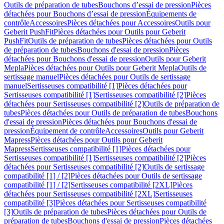
Outils de préparation de tubes
Bouchons d’essai de pression
Pièces
détachées pour Bouchons d’essai de pression
Équipements de
contrôle
Accessoires
Pièces détachées pour Accessoires
Outils pour
Geberit PushFit
Pièces détachées pour Outils pour Geberit
PushFit
Outils de préparation de tubes
Pièces détachées pour Outils
de préparation de tubes
Bouchons d'essai de pression
Pièces
détachées pour Bouchons d'essai de pression
Outils pour Geberit
Mepla
Pièces détachées pour Outils pour Geberit Mepla
Outils de
sertissage manuel
Pièces détachées pour Outils de sertissage
manuel
Sertisseuses compatibilité [1]
Pièces détachées pour
Sertisseuses compatibilité [1]
Sertisseuses compatibilité [2]
Pièces
détachées pour Sertisseuses compatibilité [2]
Outils de préparation de
tubes
Pièces détachées pour Outils de préparation de tubes
Bouchons
d'essai de pression
Pièces détachées pour Bouchons d'essai de
pression
Équipement de contrôle
Accessoires
Outils pour Geberit
Mapress
Pièces détachées pour Outils pour Geberit
Mapress
Sertisseuses compatibilité [1]
Pièces détachées pour
Sertisseuses compatibilité [1]
Sertisseuses compatibilité [2]
Pièces
détachées pour Sertisseuses compatibilité [2]
Outils de sertissage
compatibilité [1] / [2]
Pièces détachées pour Outils de sertissage
compatibilité [1] / [2]
Sertisseuses compatibilité [2XL]
Pièces
détachées pour Sertisseuses compatibilité [2XL]
Sertisseuses
compatibilité [3]
Pièces détachées pour Sertisseuses compatibilité
[3]
Outils de préparation de tubes
Pièces détachées pour Outils de
préparation de tubes
Bouchons d'essai de pression
Pièces détachées