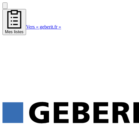
Vers « geberit.fr »
Mes listes