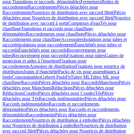
pour Transitions et raccords, démontables
Fermetures
Boîtes de
raccordement
Raccordements
Pièces détachées pour
Raccordements
Nourrices de distribution avec raccord fileté
Pièces
détachées pour Nourrices de distribution avec raccord fileté
Nourrice
de distribution avec raccord à sertir
Compteurs d'eau
Tés pour
chauffage
Transitions et raccords pour chauffage,
démontables
Raccordements pour chauffage
Pièces détachées pour
Raccordements pour chauffage
Accessoires
Isolations pour tubes et
raccords
Isolations pour raccordements
Étanchéités pour tubes et
raccords
Étanchéités pour raccords
Recouvrements pour
tubes
Recouvrement pour raccords
Fixations pour tubes
Gaines de
protection et aides à l'insertion
Fixations pour
raccordements
Armoires de distribution
Fixations pour nourrice de
distribution
Joints d’étanchéité
Packs de vis pour assemblages à
bride
Consommables
Geberit PushFit
Tubes ML
Tubes ML pour
chauffage
Raccords
Pièces détachées pour Raccords
Manchons
Pièces
détachées pour Manchons
Réductions
Pièces détachées pour
Réductions
Coudes
Pièces détachées pour Coudes
Tés
Pièces
détachées pour Tés
Raccords indémontables
Pièces détachées pour
Raccords indémontables
Raccords et raccordements,
démontables
Pièces détachées pour Raccords et raccordements,
démontables
Raccordements
Pièces détachées pour
Raccordements
Nourrices de distribution à emboîter
Pièces détachées
pour Nourrices de distribution à emboîter
Nourrices de distribution
avec raccord fileté
Pièces détachées pour Nourrices de distribution