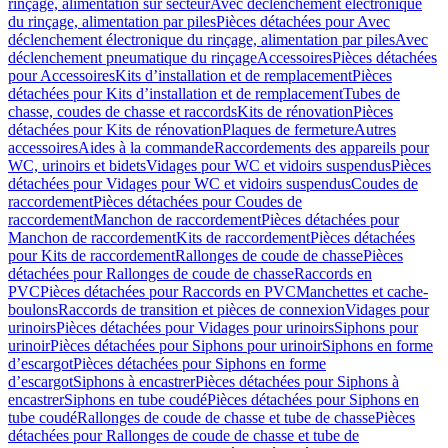
rinçage, alimentation sur secteur
Avec déclenchement électronique
du rinçage, alimentation par piles
Pièces détachées pour Avec
déclenchement électronique du rinçage, alimentation par piles
Avec
déclenchement pneumatique du rinçage
Accessoires
Pièces détachées
pour Accessoires
Kits d’installation et de remplacement
Pièces
détachées pour Kits d’installation et de remplacement
Tubes de
chasse, coudes de chasse et raccords
Kits de rénovation
Pièces
détachées pour Kits de rénovation
Plaques de fermeture
Autres
accessoires
Aides à la commande
Raccordements des appareils pour
WC, urinoirs et bidets
Vidages pour WC et vidoirs suspendus
Pièces
détachées pour Vidages pour WC et vidoirs suspendus
Coudes de
raccordement
Pièces détachées pour Coudes de
raccordement
Manchon de raccordement
Pièces détachées pour
Manchon de raccordement
Kits de raccordement
Pièces détachées
pour Kits de raccordement
Rallonges de coude de chasse
Pièces
détachées pour Rallonges de coude de chasse
Raccords en
PVC
Pièces détachées pour Raccords en PVC
Manchettes et cache-
boulons
Raccords de transition et pièces de connexion
Vidages pour
urinoirs
Pièces détachées pour Vidages pour urinoirs
Siphons pour
urinoir
Pièces détachées pour Siphons pour urinoir
Siphons en forme
d’escargot
Pièces détachées pour Siphons en forme
d’escargot
Siphons à encastrer
Pièces détachées pour Siphons à
encastrer
Siphons en tube coudé
Pièces détachées pour Siphons en
tube coudé
Rallonges de coude de chasse et tube de chasse
Pièces
détachées pour Rallonges de coude de chasse et tube de