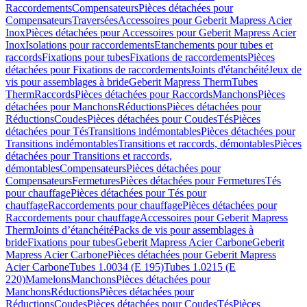
Raccordements
Compensateurs
Pièces détachées pour
Compensateurs
Traversées
Accessoires pour Geberit Mapress Acier
Inox
Pièces détachées pour Accessoires pour Geberit Mapress Acier
Inox
Isolations pour raccordements
Etanchements pour tubes et
raccords
Fixations pour tubes
Fixations de raccordements
Pièces
détachées pour Fixations de raccordements
Joints d'étanchéité
Jeux de
vis pour assemblages à bride
Geberit Mapress Therm
Tubes
Therm
Raccords
Pièces détachées pour Raccords
Manchons
Pièces
détachées pour Manchons
Réductions
Pièces détachées pour
Réductions
Coudes
Pièces détachées pour Coudes
Tés
Pièces
détachées pour Tés
Transitions indémontables
Pièces détachées pour
Transitions indémontables
Transitions et raccords, démontables
Pièces
détachées pour Transitions et raccords,
démontables
Compensateurs
Pièces détachées pour
Compensateurs
Fermetures
Pièces détachées pour Fermetures
Tés
pour chauffage
Pièces détachées pour Tés pour
chauffage
Raccordements pour chauffage
Pièces détachées pour
Raccordements pour chauffage
Accessoires pour Geberit Mapress
Therm
Joints d’étanchéité
Packs de vis pour assemblages à
bride
Fixations pour tubes
Geberit Mapress Acier Carbone
Geberit
Mapress Acier Carbone
Pièces détachées pour Geberit Mapress
Acier Carbone
Tubes 1.0034 (E 195)
Tubes 1.0215 (E
220)
Mamelons
Manchons
Pièces détachées pour
Manchons
Réductions
Pièces détachées pour
Réductions
Coudes
Pièces détachées pour Coudes
Tés
Pièces