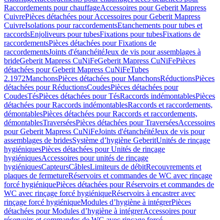
Raccordements pour chauffage
Accessoires pour Geberit Mapress
Cuivre
Pièces détachées pour Accessoires pour Geberit Mapress
Cuivre
Isolations pour raccordements
Etanchements pour tubes et
raccords
Enjoliveurs pour tubes
Fixations pour tubes
Fixations de
raccordements
Pièces détachées pour Fixations de
raccordements
Joints d'étanchéité
Jeux de vis pour assemblages à
bride
Geberit Mapress CuNiFe
Geberit Mapress CuNiFe
Pièces
détachées pour Geberit Mapress CuNiFe
Tubes
2.1972
Manchons
Pièces détachées pour Manchons
Réductions
Pièces
détachées pour Réductions
Coudes
Pièces détachées pour
Coudes
Tés
Pièces détachées pour Tés
Raccords indémontables
Pièces
détachées pour Raccords indémontables
Raccords et raccordements,
démontables
Pièces détachées pour Raccords et raccordements,
démontables
Traversées
Pièces détachées pour Traversées
Accessoires
pour Geberit Mapress CuNiFe
Joints d'étanchéité
Jeux de vis pour
assemblages de brides
Système d’hygiène Geberit
Unités de rinçage
hygiéniques
Pièces détachées pour Unités de rinçage
hygiéniques
Accessoires pour unités de rinçage
hygiéniques
Capteurs
Câbles
Limiteurs de débit
Recouvrements et
plaques de fermeture
Réservoirs et commandes de WC avec rinçage
forcé hygiénique
Pièces détachées pour Réservoirs et commandes de
WC avec rinçage forcé hygiénique
Réservoirs à encastrer avec
rinçage forcé hygiénique
Modules d’hygiène à intégrer
Pièces
détachées pour Modules d’hygiène à intégrer
Accessoires pour
réservoirs et commandes de WC avec rinçage forcé