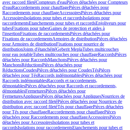
avec raccord fileté
Compteurs d'eau
Pièces détachées pour Compteurs
d'eau
Raccordements pour chauffage
Pièces détachées pour
Raccordements pour chauffage
Accessoires
Pièces détachées pour
Accessoires
Isolations pour tubes et raccords
Isolations pour
raccordements
Etanchements pour tubes et raccords
Enjoliveurs pour
tubes
Fixations pour tubes
Gaines de protection et aides à
l'insertion
Fixations de raccordements
Pièces détachées pour
Fixations de raccordements
Armoires de distribution
Pièces détachées
pour Armoires de distribution
Fixations pour nourrice de
distribution
Joints d'étanchéité
Geberit Mepla
Tubes multicouches
pour eau potable
Tubes multicouches pour chauffage
Raccords
Pièces
détachées pour Raccords
Manchons
Pièces détachées pour
Manchons
Réductions
Pièces détachées pour
Réductions
Coudes
Pièces détachées pour Coudes
Tés
Pièces
détachées pour Tés
Raccords indémontables
Pièces détachées pour
Raccords indémontables
Raccords et raccordements,
démontables
Pièces détachées pour Raccords et raccordements,
démontables
Fermetures
Pièces détachées pour
Fermetures
Appliques
Pièces détachées pour Appliques
Nourrices de
distribution avec raccord fileté
Pièces détachées pour Nourrices de
distribution avec raccord fileté
Tés pour chauffage
Pièces détachées
pour Tés pour chauffage
Raccordements pour chauffage
Pièces
détachées pour Raccordements pour chauffage
Accessoires
Pièces
détachées pour Accessoires
Isolations pour tubes et
raccords
Isolations pour raccordements
Etanchements pour tubes et