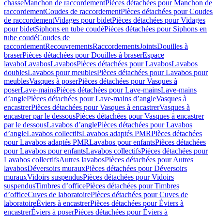
chasse
Manchon de raccordement
Pièces détachées pour Manchon de
raccordement
Coudes de raccordement
Pièces détachées pour Coudes
de raccordement
Vidages pour bidet
Pièces détachées pour Vidages
pour bidet
Siphons en tube coudé
Pièces détachées pour Siphons en
tube coudé
Coudes de
raccordement
Recouvrements
Raccordements
Joints
Douilles à
braser
Pièces détachées pour Douilles à braser
Espace
lavabo
Lavabos
Lavabos
Pièces détachées pour Lavabos
Lavabos
doubles
Lavabos pour meubles
Pièces détachées pour Lavabos pour
meubles
Vasques à poser
Pièces détachées pour Vasques à
poser
Lave-mains
Pièces détachées pour Lave-mains
Lave-mains
d’angle
Pièces détachées pour Lave-mains d’angle
Vasques à
encastrer
Pièces détachées pour Vasques à encastrer
Vasques à
encastrer par le dessous
Pièces détachées pour Vasques à encastrer
par le dessous
Lavabos d’angle
Pièces détachées pour Lavabos
d’angle
Lavabos collectifs
Lavabos adaptés PMR
Pièces détachées
pour Lavabos adaptés PMR
Lavabos pour enfants
Pièces détachées
pour Lavabos pour enfants
Lavabos collectifs
Pièces détachées pour
Lavabos collectifs
Autres lavabos
Pièces détachées pour Autres
lavabos
Déversoirs muraux
Pièces détachées pour Déversoirs
muraux
Vidoirs suspendus
Pièces détachées pour Vidoirs
suspendus
Timbres dʼoffice
Pièces détachées pour Timbres
dʼoffice
Cuves de laboratoire
Pièces détachées pour Cuves de
laboratoire
Éviers à encastrer
Pièces détachées pour Éviers à
encastrer
Éviers à poser
Pièces détachées pour Éviers à