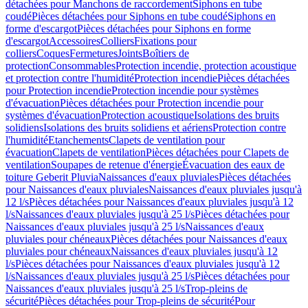
détachées pour Manchons de raccordement
Siphons en tube
coudé
Pièces détachées pour Siphons en tube coudé
Siphons en
forme d'escargot
Pièces détachées pour Siphons en forme
d'escargot
Accessoires
Colliers
Fixations pour
colliers
Coques
Fermetures
Joints
Boîtiers de
protection
Consommables
Protection incendie, protection acoustique
et protection contre l'humidité
Protection incendie
Pièces détachées
pour Protection incendie
Protection incendie pour systèmes
d'évacuation
Pièces détachées pour Protection incendie pour
systèmes d'évacuation
Protection acoustique
Isolations des bruits
solidiens
Isolations des bruits solidiens et aériens
Protection contre
l'humidité
Etanchements
Clapets de ventilation pour
évacuation
Clapets de ventilation
Pièces détachées pour Clapets de
ventilation
Soupapes de retenue d'énergie
Évacuation des eaux de
toiture Geberit Pluvia
Naissances d'eaux pluviales
Pièces détachées
pour Naissances d'eaux pluviales
Naissances d'eaux pluviales jusqu'à
12 l/s
Pièces détachées pour Naissances d'eaux pluviales jusqu'à 12
l/s
Naissances d'eaux pluviales jusqu'à 25 l/s
Pièces détachées pour
Naissances d'eaux pluviales jusqu'à 25 l/s
Naissances d'eaux
pluviales pour chéneaux
Pièces détachées pour Naissances d'eaux
pluviales pour chéneaux
Naissances d'eaux pluviales jusqu'à 12
l/s
Pièces détachées pour Naissances d'eaux pluviales jusqu'à 12
l/s
Naissances d'eaux pluviales jusqu'à 25 l/s
Pièces détachées pour
Naissances d'eaux pluviales jusqu'à 25 l/s
Trop-pleins de
sécurité
Pièces détachées pour Trop-pleins de sécurité
Pour