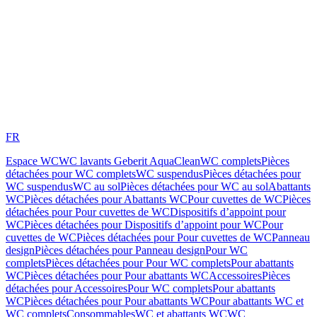
FR
Espace WC
WC lavants Geberit AquaClean
WC complets
Pièces
détachées pour WC complets
WC suspendus
Pièces détachées pour
WC suspendus
WC au sol
Pièces détachées pour WC au sol
Abattants
WC
Pièces détachées pour Abattants WC
Pour cuvettes de WC
Pièces
détachées pour Pour cuvettes de WC
Dispositifs d’appoint pour
WC
Pièces détachées pour Dispositifs d’appoint pour WC
Pour
cuvettes de WC
Pièces détachées pour Pour cuvettes de WC
Panneau
design
Pièces détachées pour Panneau design
Pour WC
complets
Pièces détachées pour Pour WC complets
Pour abattants
WC
Pièces détachées pour Pour abattants WC
Accessoires
Pièces
détachées pour Accessoires
Pour WC complets
Pour abattants
WC
Pièces détachées pour Pour abattants WC
Pour abattants WC et
WC complets
Consommables
WC et abattants WC
WC