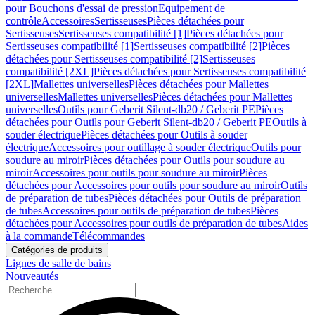
pour Bouchons d'essai de pression
Equipement de
contrôle
Accessoires
Sertisseuses
Pièces détachées pour
Sertisseuses
Sertisseuses compatibilité [1]
Pièces détachées pour
Sertisseuses compatibilité [1]
Sertisseuses compatibilité [2]
Pièces
détachées pour Sertisseuses compatibilité [2]
Sertisseuses
compatibilité [2XL]
Pièces détachées pour Sertisseuses compatibilité
[2XL]
Mallettes universelles
Pièces détachées pour Mallettes
universelles
Mallettes universelles
Pièces détachées pour Mallettes
universelles
Outils pour Geberit Silent-db20 / Geberit PE
Pièces
détachées pour Outils pour Geberit Silent-db20 / Geberit PE
Outils à
souder électrique
Pièces détachées pour Outils à souder
électrique
Accessoires pour outillage à souder électrique
Outils pour
soudure au miroir
Pièces détachées pour Outils pour soudure au
miroir
Accessoires pour outils pour soudure au miroir
Pièces
détachées pour Accessoires pour outils pour soudure au miroir
Outils
de préparation de tubes
Pièces détachées pour Outils de préparation
de tubes
Accessoires pour outils de préparation de tubes
Pièces
détachées pour Accessoires pour outils de préparation de tubes
Aides
à la commande
Télécommandes
Catégories de produits
Lignes de salle de bains
Nouveautés