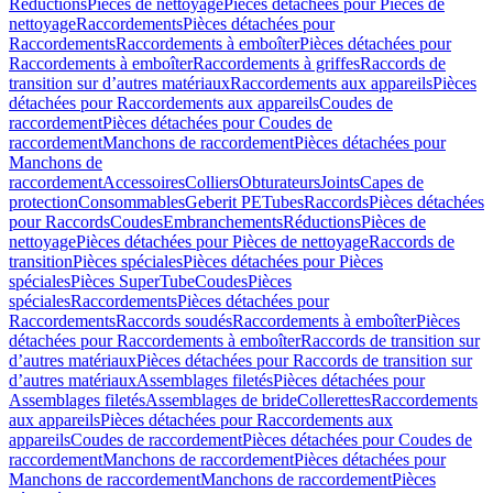
Réductions
Pièces de nettoyage
Pièces détachées pour Pièces de
nettoyage
Raccordements
Pièces détachées pour
Raccordements
Raccordements à emboîter
Pièces détachées pour
Raccordements à emboîter
Raccordements à griffes
Raccords de
transition sur d’autres matériaux
Raccordements aux appareils
Pièces
détachées pour Raccordements aux appareils
Coudes de
raccordement
Pièces détachées pour Coudes de
raccordement
Manchons de raccordement
Pièces détachées pour
Manchons de
raccordement
Accessoires
Colliers
Obturateurs
Joints
Capes de
protection
Consommables
Geberit PE
Tubes
Raccords
Pièces détachées
pour Raccords
Coudes
Embranchements
Réductions
Pièces de
nettoyage
Pièces détachées pour Pièces de nettoyage
Raccords de
transition
Pièces spéciales
Pièces détachées pour Pièces
spéciales
Pièces SuperTube
Coudes
Pièces
spéciales
Raccordements
Pièces détachées pour
Raccordements
Raccords soudés
Raccordements à emboîter
Pièces
détachées pour Raccordements à emboîter
Raccords de transition sur
d’autres matériaux
Pièces détachées pour Raccords de transition sur
d’autres matériaux
Assemblages filetés
Pièces détachées pour
Assemblages filetés
Assemblages de bride
Collerettes
Raccordements
aux appareils
Pièces détachées pour Raccordements aux
appareils
Coudes de raccordement
Pièces détachées pour Coudes de
raccordement
Manchons de raccordement
Pièces détachées pour
Manchons de raccordement
Manchons de raccordement
Pièces