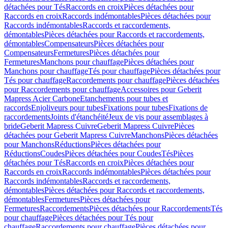
détachées pour Tés
Raccords en croix
Pièces détachées pour
Raccords en croix
Raccords indémontables
Pièces détachées pour
Raccords indémontables
Raccords et raccordements,
démontables
Pièces détachées pour Raccords et raccordements,
démontables
Compensateurs
Pièces détachées pour
Compensateurs
Fermetures
Pièces détachées pour
Fermetures
Manchons pour chauffage
Pièces détachées pour
Manchons pour chauffage
Tés pour chauffage
Pièces détachées pour
Tés pour chauffage
Raccordements pour chauffage
Pièces détachées
pour Raccordements pour chauffage
Accessoires pour Geberit
Mapress Acier Carbone
Etanchements pour tubes et
raccords
Enjoliveurs pour tubes
Fixations pour tubes
Fixations de
raccordements
Joints d'étanchéité
Jeux de vis pour assemblages à
bride
Geberit Mapress Cuivre
Geberit Mapress Cuivre
Pièces
détachées pour Geberit Mapress Cuivre
Manchons
Pièces détachées
pour Manchons
Réductions
Pièces détachées pour
Réductions
Coudes
Pièces détachées pour Coudes
Tés
Pièces
détachées pour Tés
Raccords en croix
Pièces détachées pour
Raccords en croix
Raccords indémontables
Pièces détachées pour
Raccords indémontables
Raccords et raccordements,
démontables
Pièces détachées pour Raccords et raccordements,
démontables
Fermetures
Pièces détachées pour
Fermetures
Raccordements
Pièces détachées pour Raccordements
Tés
pour chauffage
Pièces détachées pour Tés pour
chauffage
Raccordements pour chauffage
Pièces détachées pour