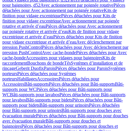
pour baignoires, d52
Avec actionnement par poignée rotative
Pièces
détachées pour Avec actionnement par poignée rotative
Kits de
finition pour vidage excentrique
Pièces détachées pour Kits de
finition pour vidage excentrique
Avec actionnement par poignée
rotative et arrivée d’eau
Pièces détachées pour Avec actionnement
par poignée rotative et arrivée d’eau
Kits de finition pour vidage
excentrique et arrivée d’eau
Pièces détachées pour Kits de finition
pour vidage excentrique et arrivée d’eau
Avec déclenchement par
pression PushControl
Pièces détachées pour Avec déclenchement par
pression PushControl
Avec cache-bonde
Pièces détachées pour Avec
cache-bonde
Accessoires pour vidages pour baignoires
Kits de
raccordement
Bouchons de bonde
Tés
Systèmes d’installation et de
rinçage
Geberit Duofix
Parois
Pièces détachées pour Parois
Systèmes
porteurs
Pièces détachées pour Systèmes
porteurs
Habillages
Accessoires
Pièces détachées pour
Accessoires
Bâti-supports
Pièces détachées pour Bâti-supports
Bâti-
supports pour WC
Pièces détachées pour Bâti-supports pour
WC
Bâti-supports pour lavabos
Pièces détachées pour Bâti-supports
pour lavabos
Bâti-supports pour bidets
Pièces détachées pour Bâti-
supports pour bidets
Bâti-supports pour urinoirs
Pièces détachées
pour Bâti-supports pour urinoirs
Bâti-supports pour douches avec
évacuation murale
Pièces détachées pour Bâti-supports pour douches
avec évacuation murale
Bâti-supports pour douches et
baignoires
Pièces détachées pour Bâti-supports pour douches et