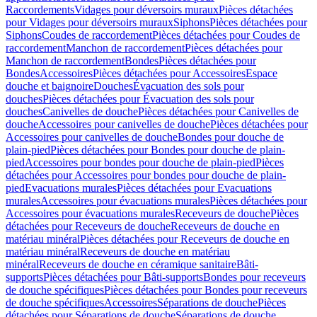
Raccordements
Vidages pour déversoirs muraux
Pièces détachées
pour Vidages pour déversoirs muraux
Siphons
Pièces détachées pour
Siphons
Coudes de raccordement
Pièces détachées pour Coudes de
raccordement
Manchon de raccordement
Pièces détachées pour
Manchon de raccordement
Bondes
Pièces détachées pour
Bondes
Accessoires
Pièces détachées pour Accessoires
Espace
douche et baignoire
Douches
Évacuation des sols pour
douches
Pièces détachées pour Évacuation des sols pour
douches
Canivelles de douche
Pièces détachées pour Canivelles de
douche
Accessoires pour canivelles de douche
Pièces détachées pour
Accessoires pour canivelles de douche
Bondes pour douche de
plain-pied
Pièces détachées pour Bondes pour douche de plain-
pied
Accessoires pour bondes pour douche de plain-pied
Pièces
détachées pour Accessoires pour bondes pour douche de plain-
pied
Evacuations murales
Pièces détachées pour Evacuations
murales
Accessoires pour évacuations murales
Pièces détachées pour
Accessoires pour évacuations murales
Receveurs de douche
Pièces
détachées pour Receveurs de douche
Receveurs de douche en
matériau minéral
Pièces détachées pour Receveurs de douche en
matériau minéral
Receveurs de douche en matériau
minéral
Receveurs de douche en céramique sanitaire
Bâti-
supports
Pièces détachées pour Bâti-supports
Bondes pour receveurs
de douche spécifiques
Pièces détachées pour Bondes pour receveurs
de douche spécifiques
Accessoires
Séparations de douche
Pièces
détachées pour Séparations de douche
Séparations de douche