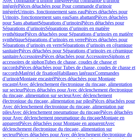
Avec commande d'urinoir intégrée
Pour commande d'urinoir
intégrée
Pièces détachées pour Pour commande d'urinoir
intégrée
Urinoirs, fonctionnement sans eau
Pièces détachées pour
Urinoirs, fonctionnement sans eau
Sans abattant
Pièces détachées
pour Sans abattant
Séparations d’urinoirs
Pièces détachées pour
Séparations d’urinoirs
Séparations d’urinoirs en matière
synthétique
Pièces détachées pour Séparations d’urinoirs en matière
synthétique
Séparations d’urinoirs en verre
Pièces détachées pour
Séparations d’urinoirs en verre
Séparations d’urinoirs en céramique
sanitaire
Pièces détachées pour Séparations d’urinoirs en céramique
sanitaire
Accessoires
Pièces détachées pour Accessoires
Siphons et
accessoires de siphon
Tubes de chasse, coudes de chasse et
raccords
Pièces détachées pour Tubes de chasse, coudes de chasse et
raccords
Matériel de fixation
Habillages latéraux
Commandes
dʼurinoir
Montage encastré
Pièces détachées pour Montage
encastré
Avec déclenchement électronique du rinçage, alimentation
sur secteur
Pièces détachées pour Avec déclenchement électronique
du rinçage, alimentation sur secteur
Avec déclenchement
électronique du rinçage, alimentation par piles
Pièces détachées pour
Avec déclenchement électronique du rinçage, alimentation par
piles
Avec déclenchement pneumatique du rinçage
Pièces détachées
pour Avec déclenchement pneumatique du rinçage
Montage en
apparent
Pièces détachées pour Montage en apparent
Avec
déclenchement électronique du rinçage, alimentation sur
secteur
Pièces détachées pour Avec déclenchement électronique du