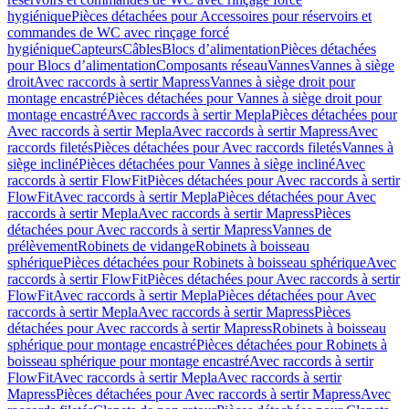
hygiénique
Pièces détachées pour Accessoires pour réservoirs et
commandes de WC avec rinçage forcé
hygiénique
Capteurs
Câbles
Blocs d’alimentation
Pièces détachées
pour Blocs d’alimentation
Composants réseau
Vannes
Vannes à siège
droit
Avec raccords à sertir Mapress
Vannes à siège droit pour
montage encastré
Pièces détachées pour Vannes à siège droit pour
montage encastré
Avec raccords à sertir Mepla
Pièces détachées pour
Avec raccords à sertir Mepla
Avec raccords à sertir Mapress
Avec
raccords filetés
Pièces détachées pour Avec raccords filetés
Vannes à
siège incliné
Pièces détachées pour Vannes à siège incliné
Avec
raccords à sertir FlowFit
Pièces détachées pour Avec raccords à sertir
FlowFit
Avec raccords à sertir Mepla
Pièces détachées pour Avec
raccords à sertir Mepla
Avec raccords à sertir Mapress
Pièces
détachées pour Avec raccords à sertir Mapress
Vannes de
prélèvement
Robinets de vidange
Robinets à boisseau
sphérique
Pièces détachées pour Robinets à boisseau sphérique
Avec
raccords à sertir FlowFit
Pièces détachées pour Avec raccords à sertir
FlowFit
Avec raccords à sertir Mepla
Pièces détachées pour Avec
raccords à sertir Mepla
Avec raccords à sertir Mapress
Pièces
détachées pour Avec raccords à sertir Mapress
Robinets à boisseau
sphérique pour montage encastré
Pièces détachées pour Robinets à
boisseau sphérique pour montage encastré
Avec raccords à sertir
FlowFit
Avec raccords à sertir Mepla
Avec raccords à sertir
Mapress
Pièces détachées pour Avec raccords à sertir Mapress
Avec