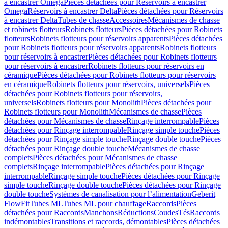
à encastrer Omega
Pièces détachées pour Réservoirs à encastrer
Omega
Réservoirs à encastrer Delta
Pièces détachées pour Réservoirs
à encastrer Delta
Tubes de chasse
Accessoires
Mécanismes de chasse
et robinets flotteurs
Robinets flotteurs
Pièces détachées pour Robinets
flotteurs
Robinets flotteurs pour réservoirs apparents
Pièces détachées
pour Robinets flotteurs pour réservoirs apparents
Robinets flotteurs
pour réservoirs à encastrer
Pièces détachées pour Robinets flotteurs
pour réservoirs à encastrer
Robinets flotteurs pour réservoirs en
céramique
Pièces détachées pour Robinets flotteurs pour réservoirs
en céramique
Robinets flotteurs pour réservoirs, universels
Pièces
détachées pour Robinets flotteurs pour réservoirs,
universels
Robinets flotteurs pour Monolith
Pièces détachées pour
Robinets flotteurs pour Monolith
Mécanismes de chasse
Pièces
détachées pour Mécanismes de chasse
Rinçage interrompable
Pièces
détachées pour Rinçage interrompable
Rinçage simple touche
Pièces
détachées pour Rinçage simple touche
Rinçage double touche
Pièces
détachées pour Rinçage double touche
Mécanismes de chasse
complets
Pièces détachées pour Mécanismes de chasse
complets
Rinçage interrompable
Pièces détachées pour Rinçage
interrompable
Rinçage simple touche
Pièces détachées pour Rinçage
simple touche
Rinçage double touche
Pièces détachées pour Rinçage
double touche
Systèmes de canalisation pour l’alimentation
Geberit
FlowFit
Tubes ML
Tubes ML pour chauffage
Raccords
Pièces
détachées pour Raccords
Manchons
Réductions
Coudes
Tés
Raccords
indémontables
Transitions et raccords, démontables
Pièces détachées