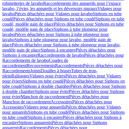
robinetteries de lavabo
Raccordements des appareils pour l’espace
lavabo, l’évier, les appareils et les déversoirs muraux
Vidages pour
lavabo
Pièces détachées pour Vidages pour lavabo
Siphons en tube
coudé
Pièces détachées pour Siphons en tube coudé
Siphons en tube
coudé, modèle gain de place
Pièces détachées pour Siphons en tube
coudé, modèle gain de place
Siphons à tube plongeur pour
lavabo
Pièces détachées pour Siphons à tube plongeur pour
lavabo
Siphons à tube plongeur pour lavabo, modèle gain de
place
Pièces détachées pour Siphons à tube plongeur pour lavabo,
modèle gain de place
Siphons à encastrer
Pièces détachées pour
Siphons à encastrer
Raccordements de lavabo
Pièces détachées pour
Raccordements de lavabo
Coudes de
raccordement
Recouvrements
Raccordements
Pièces détachées pour
Raccordements
Joints
Douilles à braser
Tubes de trop-
plein
Rallonges
Vidages pour éviers
Pièces détachées pour Vidages
pour éviers
Siphons en tube coudé
Pièces détachées pour Siphons en
tube coudé
Siphons à double chambre
Pièces détachées pour Siphons
à double chambre
Siphons pour évier
Pièces détachées pour Siphons
pour évier
Manchon de raccordement
Pièces détachées pour
Manchon de raccordement
Accessoires
Pièces détachées pour
Accessoires
Vidages pour appareils
Pièces détachées pour Vidages
pour appareils
Siphons en tube coudé
Pièces détachées pour Siphons
en tube coudé
Siphons à encastrer
Pièces détachées pour Siphons à
encastrer
Siphons apparents
Pièces détachées pour Siphons
apparents
Raccordements
Pièces détachées pour