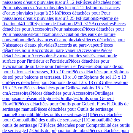
naissances d’eaux pluviales jusqu’à 12 l/s
Pièces détachées pour
Pour naissances d’eaux pluviales jusqu’à 12 l/s
Pour naissances
d’eaux pluviales jusqu’à 25 l/s
Pièces détachées pour Pour
naissances d’eaux pluviales jusqu’à 25 l/s
Fixations
Système de
fixation d40–200
Système de fixation d250–315
Accessoires
Pièces
détachées pour Accessoires
Pour naissances
Pièces détachées pour
Pour naissances
Pour fixations
Évacuation des eaux de toiture
conventionnelle
Naissances d'eaux pluviales
Pièces détachées pour
Naissances d'eaux pluviales
Raccords au pare-vapeur
Pièces
détachées pour Raccords au pare-vapeur
Accessoires
Pièces
détachées pour Accessoires
Évacuation des sols
Evacuation de
surface pour l'intérieur et l'extérieur
Pièces détachées pour
Evacuation de surface pour l'intérieur et l'extérieur
Siphons de sol
pour balcons et terrasses, 10 x 10 cm
Pièces détachées pour Siphons
de sol pour balcons et terrasses, 10 x 10 cm
Siphons de sol 13 x 13
cm
Pièces détachées pour Siphons de sol 13 x 13 cm
Grilles-avaloirs
15 x 15 cm
Pièces détachées pour Grilles-avaloirs 15 x 15
cm
Accessoires
Pièces détachées pour Accessoires
Outillages,
composants réseau et logiciels
Outillages
Outils pour Geberit
FlowFit
Pièces détachées pour Outils pour Geberit FlowFit
Outils de
sertissage manuel
Pièces détachées pour Outils de sertissage
manuel
Compatibilité des outils de sertissage [1]
Pièces détachées
pour Compatibilité des outils de sertissage [1]
Compatibilité des
outils de sertissage [2]
Pièces détachées pour Compatibilité des outils
de sertissage [2]
Outils de préparation de tubes
Pièces détachées pour