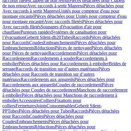
raccords filetés
Clapets de non retour
Pièces détachées pour Clapets
de non retour
Avec raccords à sertir Mapress
Pièces détachées pour
Avec raccords à sertir Mapress
Unités pour compteur d'eau pour
montage encastré
Pièces détachées pour Unités pour compteur d'eau
pour montage encastré
Avec raccords filetés
Pièces détachées pour
Avec raccords filetés
Soupapes d'évacuation d'air pour
chauffage
Purgeurs rapides
Systèmes de canalisation pour
l’évacuation
Geberit Silent-db20
Tubes
Raccords
Pièces détachées
pour Raccords
Coudes
Embranchements
Pièces détachées pour
Embranchements
Réductions
Pièces de nettoyage
Pièces détachées
pour Pièces de nettoyage
Raccordements
Pièces détachées pour
Raccordements
Raccordements à souder
Raccordements à
emboîter
Pièces détachées pour Raccordements à emboîter
Brides de
serrage
Raccords de transition sur d’autres matériaux
Pièces
détachées pour Raccords de transition sur d’autres
matériaux
Raccordements aux appareils
Pièces détachées pour
Raccordements aux appareils
Coudes de raccordement
Pièces
détachées pour Coudes de raccordement
Manchons de raccordement
à emboîter
Pièces détachées pour Manchons de raccordement à
emboîter
Accessoires
Colliers
Fixations pour
colliers
Fermetures
Joints
Consommables
Geberit Silent-
PP
Tubes
Pièces détachées pour Tubes
Raccords
Pièces détachées
pour Raccords
Coudes
Pièces détachées pour
Coudes
Embranchements
Pièces détachées pour
Embranchements
Réductions
Pièces détachées pour