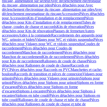
rinçage, alimentation sur secteur
Avec déclenchement électronique
du rinçage, alimentation par piles
Pièces détachées pour Avec
déclenchement électronique du rinçage, alimentation par piles
Avec
déclenchement pneumatique du rinçage
Accessoires
Pièces détachées
pour Accessoires
Kits d’installation et de remplacement
Pièces
détachées pour Kits d’installation et de remplacement
Tubes de
chasse, coudes de chasse et raccords
Kits de rénovation
Pièces
détachées pour Kits de rénovation
Plaques de fermeture
Autres
accessoires
Aides à la commande
Raccordements des appareils pour
WC, urinoirs et bidets
Vidages pour WC et vidoirs suspendus
Pièces
détachées pour Vidages pour WC et vidoirs suspendus
Coudes de
raccordement
Pièces détachées pour Coudes de
raccordement
Manchon de raccordement
Pièces détachées pour
Manchon de raccordement
Kits de raccordement
Pièces détachées
pour Kits de raccordement
Rallonges de coude de chasse
Pièces
détachées pour Rallonges de coude de chasse
Raccords en
PVC
Pièces détachées pour Raccords en PVC
Manchettes et cache-
boulons
Raccords de transition et pièces de connexion
Vidages pour
urinoirs
Pièces détachées pour Vidages pour urinoirs
Siphons pour
urinoir
Pièces détachées pour Siphons pour urinoir
Siphons en forme
d’escargot
Pièces détachées pour Siphons en forme
d’escargot
Siphons à encastrer
Pièces détachées pour Siphons à
encastrer
Siphons en tube coudé
Pièces détachées pour Siphons en
tube coudé
Rallonges de coude de chasse et tube de chasse
Pièces
détachées pour Rallonges de coude de chasse et tube de