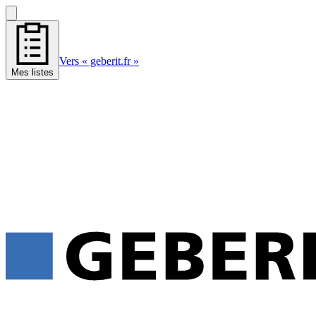
Vers « geberit.fr »
Mes listes