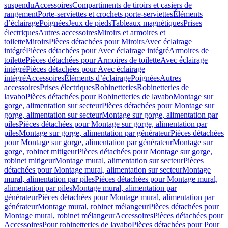
suspendu
Accessoires
Compartiments de tiroirs et casiers de
rangement
Porte-serviettes et crochets porte-serviettes
Éléments
d’éclairage
Poignées
Jeux de pieds
Tableaux magnétiques
Prises
électriques
Autres accessoires
Miroirs et armoires et
toilette
Miroirs
Pièces détachées pour Miroirs
Avec éclairage
intégré
Pièces détachées pour Avec éclairage intégré
Armoires de
toilette
Pièces détachées pour Armoires de toilette
Avec éclairage
intégré
Pièces détachées pour Avec éclairage
intégré
Accessoires
Éléments d’éclairage
Poignées
Autres
accessoires
Prises électriques
Robinetteries
Robinetteries de
lavabo
Pièces détachées pour Robinetteries de lavabo
Montage sur
gorge, alimentation sur secteur
Pièces détachées pour Montage sur
gorge, alimentation sur secteur
Montage sur gorge, alimentation par
piles
Pièces détachées pour Montage sur gorge, alimentation par
piles
Montage sur gorge, alimentation par générateur
Pièces détachées
pour Montage sur gorge, alimentation par générateur
Montage sur
gorge, robinet mitigeur
Pièces détachées pour Montage sur gorge,
robinet mitigeur
Montage mural, alimentation sur secteur
Pièces
détachées pour Montage mural, alimentation sur secteur
Montage
mural, alimentation par piles
Pièces détachées pour Montage mural,
alimentation par piles
Montage mural, alimentation par
générateur
Pièces détachées pour Montage mural, alimentation par
générateur
Montage mural, robinet mélangeur
Pièces détachées pour
Montage mural, robinet mélangeur
Accessoires
Pièces détachées pour
Accessoires
Pour robinetteries de lavabo
Pièces détachées pour Pour