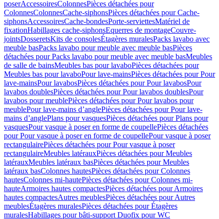
poser
Accessoires
Colonnes
Pièces détachées pour
Colonnes
Colonnes
Cache-siphons
Pièces détachées pour Cache-
siphons
Accessoires
Cache-bondes
Porte-serviettes
Matériel de
fixation
Habillages cache-siphons
Equerres de montage
Couvre-
joints
Dosserets
Kits de consoles
Étagères murales
Packs lavabo avec
meuble bas
Packs lavabo pour meuble avec meuble bas
Pièces
détachées pour Packs lavabo pour meuble avec meuble bas
Meubles
de salle de bains
Meubles bas pour lavabo
Pièces détachées pour
Meubles bas pour lavabo
Pour lave-mains
Pièces détachées pour Pour
lave-mains
Pour lavabos
Pièces détachées pour Pour lavabos
Pour
lavabos doubles
Pièces détachées pour Pour lavabos doubles
Pour
lavabos pour meuble
Pièces détachées pour Pour lavabos pour
meuble
Pour lave-mains d’angle
Pièces détachées pour Pour lave-
mains d’angle
Plans pour vasques
Pièces détachées pour Plans pour
vasques
Pour vasque à poser en forme de coupelle
Pièces détachées
pour Pour vasque à poser en forme de coupelle
Pour vasque à poser
rectangulaire
Pièces détachées pour Pour vasque à poser
rectangulaire
Meubles latéraux
Pièces détachées pour Meubles
latéraux
Meubles latéraux bas
Pièces détachées pour Meubles
latéraux bas
Colonnes hautes
Pièces détachées pour Colonnes
hautes
Colonnes mi-haute
Pièces détachées pour Colonnes mi-
haute
Armoires hautes compactes
Pièces détachées pour Armoires
hautes compactes
Autres meubles
Pièces détachées pour Autres
meubles
Étagères murales
Pièces détachées pour Étagères
murales
Habillages pour bâti-support Duofix pour WC