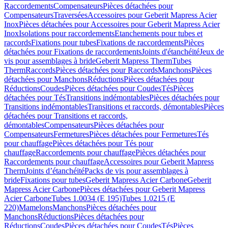
Raccordements
Compensateurs
Pièces détachées pour
Compensateurs
Traversées
Accessoires pour Geberit Mapress Acier
Inox
Pièces détachées pour Accessoires pour Geberit Mapress Acier
Inox
Isolations pour raccordements
Etanchements pour tubes et
raccords
Fixations pour tubes
Fixations de raccordements
Pièces
détachées pour Fixations de raccordements
Joints d'étanchéité
Jeux de
vis pour assemblages à bride
Geberit Mapress Therm
Tubes
Therm
Raccords
Pièces détachées pour Raccords
Manchons
Pièces
détachées pour Manchons
Réductions
Pièces détachées pour
Réductions
Coudes
Pièces détachées pour Coudes
Tés
Pièces
détachées pour Tés
Transitions indémontables
Pièces détachées pour
Transitions indémontables
Transitions et raccords, démontables
Pièces
détachées pour Transitions et raccords,
démontables
Compensateurs
Pièces détachées pour
Compensateurs
Fermetures
Pièces détachées pour Fermetures
Tés
pour chauffage
Pièces détachées pour Tés pour
chauffage
Raccordements pour chauffage
Pièces détachées pour
Raccordements pour chauffage
Accessoires pour Geberit Mapress
Therm
Joints d’étanchéité
Packs de vis pour assemblages à
bride
Fixations pour tubes
Geberit Mapress Acier Carbone
Geberit
Mapress Acier Carbone
Pièces détachées pour Geberit Mapress
Acier Carbone
Tubes 1.0034 (E 195)
Tubes 1.0215 (E
220)
Mamelons
Manchons
Pièces détachées pour
Manchons
Réductions
Pièces détachées pour
Réductions
Coudes
Pièces détachées pour Coudes
Tés
Pièces