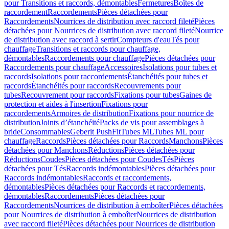
pour Transitions et raccords, démontables
Fermetures
Boîtes de
raccordement
Raccordements
Pièces détachées pour
Raccordements
Nourrices de distribution avec raccord fileté
Pièces
détachées pour Nourrices de distribution avec raccord fileté
Nourrice
de distribution avec raccord à sertir
Compteurs d'eau
Tés pour
chauffage
Transitions et raccords pour chauffage,
démontables
Raccordements pour chauffage
Pièces détachées pour
Raccordements pour chauffage
Accessoires
Isolations pour tubes et
raccords
Isolations pour raccordements
Étanchéités pour tubes et
raccords
Étanchéités pour raccords
Recouvrements pour
tubes
Recouvrement pour raccords
Fixations pour tubes
Gaines de
protection et aides à l'insertion
Fixations pour
raccordements
Armoires de distribution
Fixations pour nourrice de
distribution
Joints d’étanchéité
Packs de vis pour assemblages à
bride
Consommables
Geberit PushFit
Tubes ML
Tubes ML pour
chauffage
Raccords
Pièces détachées pour Raccords
Manchons
Pièces
détachées pour Manchons
Réductions
Pièces détachées pour
Réductions
Coudes
Pièces détachées pour Coudes
Tés
Pièces
détachées pour Tés
Raccords indémontables
Pièces détachées pour
Raccords indémontables
Raccords et raccordements,
démontables
Pièces détachées pour Raccords et raccordements,
démontables
Raccordements
Pièces détachées pour
Raccordements
Nourrices de distribution à emboîter
Pièces détachées
pour Nourrices de distribution à emboîter
Nourrices de distribution
avec raccord fileté
Pièces détachées pour Nourrices de distribution