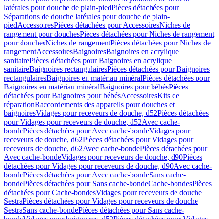
latérales pour douche de plain-pied
Pièces détachées pour
Séparations de douche latérales pour douche de plain-
pied
Accessoires
Pièces détachées pour Accessoires
Niches de
rangement pour douches
Pièces détachées pour Niches de rangement
pour douches
Niches de rangement
Pièces détachées pour Niches de
rangement
Accessoires
Baignoires
Baignoires en acrylique
sanitaire
Pièces détachées pour Baignoires en acrylique
sanitaire
Baignoires rectangulaires
Pièces détachées pour Baignoires
rectangulaires
Baignoires en matériau minéral
Pièces détachées pour
Baignoires en matériau minéral
Baignoires pour bébés
Pièces
détachées pour Baignoires pour bébés
Accessoires
Kits de
réparation
Raccordements des appareils pour douches et
baignoires
Vidages pour receveurs de douche, d52
Pièces détachées
pour Vidages pour receveurs de douche, d52
Avec cache-
bonde
Pièces détachées pour Avec cache-bonde
Vidages pour
receveurs de douche, d62
Pièces détachées pour Vidages pour
receveurs de douche, d62
Avec cache-bonde
Pièces détachées pour
Avec cache-bonde
Vidages pour receveurs de douche, d90
Pièces
détachées pour Vidages pour receveurs de douche, d90
Avec cache-
bonde
Pièces détachées pour Avec cache-bonde
Sans cache-
bonde
Pièces détachées pour Sans cache-bonde
Cache-bondes
Pièces
détachées pour Cache-bondes
Vidages pour receveurs de douche
Sestra
Pièces détachées pour Vidages pour receveurs de douche
Sestra
Sans cache-bonde
Pièces détachées pour Sans cache-
bonde
Vidages pour baignoires, d52
Pièces détachées pour Vidages