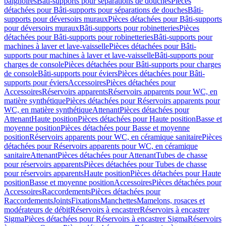
baignoires
Bâti-supports pour séparations de douches
Pièces
détachées pour Bâti-supports pour séparations de douches
Bâti-
supports pour déversoirs muraux
Pièces détachées pour Bâti-supports
pour déversoirs muraux
Bâti-supports pour robinetteries
Pièces
détachées pour Bâti-supports pour robinetteries
Bâti-supports pour
machines à laver et lave-vaisselle
Pièces détachées pour Bâti-
supports pour machines à laver et lave-vaisselle
Bâti-supports pour
charges de console
Pièces détachées pour Bâti-supports pour charges
de console
Bâti-supports pour éviers
Pièces détachées pour Bâti-
supports pour éviers
Accessoires
Pièces détachées pour
Accessoires
Réservoirs apparents
Réservoirs apparents pour WC, en
matière synthétique
Pièces détachées pour Réservoirs apparents pour
WC, en matière synthétique
Attenant
Pièces détachées pour
Attenant
Haute position
Pièces détachées pour Haute position
Basse et
moyenne position
Pièces détachées pour Basse et moyenne
position
Réservoirs apparents pour WC, en céramique sanitaire
Pièces
détachées pour Réservoirs apparents pour WC, en céramique
sanitaire
Attenant
Pièces détachées pour Attenant
Tubes de chasse
pour réservoirs apparents
Pièces détachées pour Tubes de chasse
pour réservoirs apparents
Haute position
Pièces détachées pour Haute
position
Basse et moyenne position
Accessoires
Pièces détachées pour
Accessoires
Raccordements
Pièces détachées pour
Raccordements
Joints
Fixations
Manchettes
Mamelons, rosaces et
modérateurs de débit
Réservoirs à encastrer
Réservoirs à encastrer
Sigma
Pièces détachées pour Réservoirs à encastrer Sigma
Réservoirs