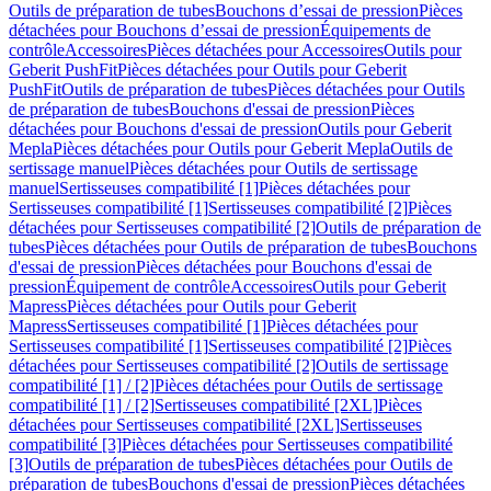
Outils de préparation de tubes
Bouchons d’essai de pression
Pièces
détachées pour Bouchons d’essai de pression
Équipements de
contrôle
Accessoires
Pièces détachées pour Accessoires
Outils pour
Geberit PushFit
Pièces détachées pour Outils pour Geberit
PushFit
Outils de préparation de tubes
Pièces détachées pour Outils
de préparation de tubes
Bouchons d'essai de pression
Pièces
détachées pour Bouchons d'essai de pression
Outils pour Geberit
Mepla
Pièces détachées pour Outils pour Geberit Mepla
Outils de
sertissage manuel
Pièces détachées pour Outils de sertissage
manuel
Sertisseuses compatibilité [1]
Pièces détachées pour
Sertisseuses compatibilité [1]
Sertisseuses compatibilité [2]
Pièces
détachées pour Sertisseuses compatibilité [2]
Outils de préparation de
tubes
Pièces détachées pour Outils de préparation de tubes
Bouchons
d'essai de pression
Pièces détachées pour Bouchons d'essai de
pression
Équipement de contrôle
Accessoires
Outils pour Geberit
Mapress
Pièces détachées pour Outils pour Geberit
Mapress
Sertisseuses compatibilité [1]
Pièces détachées pour
Sertisseuses compatibilité [1]
Sertisseuses compatibilité [2]
Pièces
détachées pour Sertisseuses compatibilité [2]
Outils de sertissage
compatibilité [1] / [2]
Pièces détachées pour Outils de sertissage
compatibilité [1] / [2]
Sertisseuses compatibilité [2XL]
Pièces
détachées pour Sertisseuses compatibilité [2XL]
Sertisseuses
compatibilité [3]
Pièces détachées pour Sertisseuses compatibilité
[3]
Outils de préparation de tubes
Pièces détachées pour Outils de
préparation de tubes
Bouchons d'essai de pression
Pièces détachées