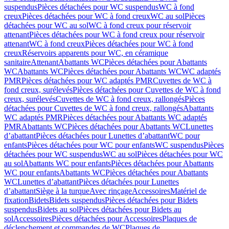
suspendus
Pièces détachées pour WC suspendus
WC à fond
creux
Pièces détachées pour WC à fond creux
WC au sol
Pièces
détachées pour WC au sol
WC à fond creux pour réservoir
attenant
Pièces détachées pour WC à fond creux pour réservoir
attenant
WC à fond creux
Pièces détachées pour WC à fond
creux
Réservoirs apparents pour WC, en céramique
sanitaire
Attenant
Abattants WC
Pièces détachées pour Abattants
WC
Abattants WC
Pièces détachées pour Abattants WC
WC adaptés
PMR
Pièces détachées pour WC adaptés PMR
Cuvettes de WC à
fond creux, surélevés
Pièces détachées pour Cuvettes de WC à fond
creux, surélevés
Cuvettes de WC à fond creux, rallongés
Pièces
détachées pour Cuvettes de WC à fond creux, rallongés
Abattants
WC adaptés PMR
Pièces détachées pour Abattants WC adaptés
PMR
Abattants WC
Pièces détachées pour Abattants WC
Lunettes
d’abattant
Pièces détachées pour Lunettes d’abattant
WC pour
enfants
Pièces détachées pour WC pour enfants
WC suspendus
Pièces
détachées pour WC suspendus
WC au sol
Pièces détachées pour WC
au sol
Abattants WC pour enfants
Pièces détachées pour Abattants
WC pour enfants
Abattants WC
Pièces détachées pour Abattants
WC
Lunettes d’abattant
Pièces détachées pour Lunettes
d’abattant
Siège à la turque
Avec rinçage
Accessoires
Matériel de
fixation
Bidets
Bidets suspendus
Pièces détachées pour Bidets
suspendus
Bidets au sol
Pièces détachées pour Bidets au
sol
Accessoires
Pièces détachées pour Accessoires
Plaques de
déclenchement et commandes de WC
Plaques de