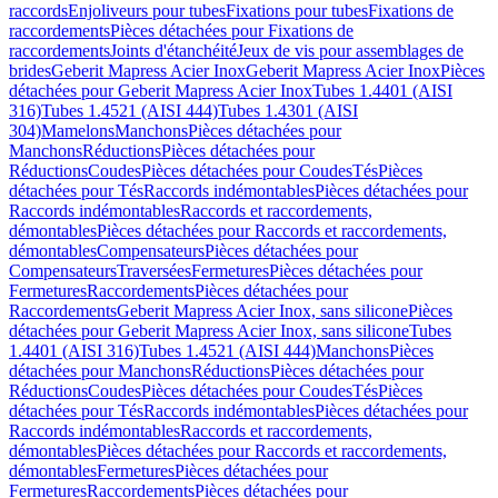
raccords
Enjoliveurs pour tubes
Fixations pour tubes
Fixations de
raccordements
Pièces détachées pour Fixations de
raccordements
Joints d'étanchéité
Jeux de vis pour assemblages de
brides
Geberit Mapress Acier Inox
Geberit Mapress Acier Inox
Pièces
détachées pour Geberit Mapress Acier Inox
Tubes 1.4401 (AISI
316)
Tubes 1.4521 (AISI 444)
Tubes 1.4301 (AISI
304)
Mamelons
Manchons
Pièces détachées pour
Manchons
Réductions
Pièces détachées pour
Réductions
Coudes
Pièces détachées pour Coudes
Tés
Pièces
détachées pour Tés
Raccords indémontables
Pièces détachées pour
Raccords indémontables
Raccords et raccordements,
démontables
Pièces détachées pour Raccords et raccordements,
démontables
Compensateurs
Pièces détachées pour
Compensateurs
Traversées
Fermetures
Pièces détachées pour
Fermetures
Raccordements
Pièces détachées pour
Raccordements
Geberit Mapress Acier Inox, sans silicone
Pièces
détachées pour Geberit Mapress Acier Inox, sans silicone
Tubes
1.4401 (AISI 316)
Tubes 1.4521 (AISI 444)
Manchons
Pièces
détachées pour Manchons
Réductions
Pièces détachées pour
Réductions
Coudes
Pièces détachées pour Coudes
Tés
Pièces
détachées pour Tés
Raccords indémontables
Pièces détachées pour
Raccords indémontables
Raccords et raccordements,
démontables
Pièces détachées pour Raccords et raccordements,
démontables
Fermetures
Pièces détachées pour
Fermetures
Raccordements
Pièces détachées pour