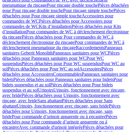
pneumatique du rinçage
Pour rinçage double touche
Pièces détachées
pour Pour rinçage double touche
Pour rinçage simple touche
Pièces
détachées pour Pour rinçage simple touche
Accessoires pour
commandes de WC
Pièces détachées pour Accessoires pour
commandes de WC
Kits d’installation
Pièces détachées pour Kits
d’installation
Pour commandes de WC à déclenchement électronique
du rinçage
Pièces détachées pour Pour commandes de WC à
déclenchement électronique du rinçage
Pour commandes de WC à
déclenchement pneumatique du rinçage
Raccordements
Panneaux
sanitaires Geberit Monolith
Panneaux sanitaires pour WC
Pièces
détachées pour Panneaux sanitaires pour WC
Pour WC
suspendus
Pièces détachées pour Pour WC suspendus
Pour WC au
sol
Pièces détachées pour Pour WC au sol
Accessoires
Pièces
détachées pour Accessoires
Consommables
Panneaux sanitaires pour
bidets
Pièces détachées pour Panneaux sanitaires pour bidets
Pour
bidets suspendus et au sol
Pièces détachées pour Pour bidets
suspendus et au sol
Urinoirs
Urinoirs, fonctionnement avec rinçage,
avec bride
Pièces détachées pour Urinoirs, fonctionnement avec
rinçage, avec bride
Sans abattant
Pièces détachées pour Sans
abattant
Urinoirs, fonctionnement avec rinçage, sans bride
Pièces
détachées pour Urinoirs, fonctionnement avec rinçage, sans
bride
Pour commande d’urinoir apparente ou à encastrer
Pièces
détachées pour Pour commande d’urinoir apparente ou à
encastrer
Avec commande d'urinoir intégrée
Pièces détachées pour