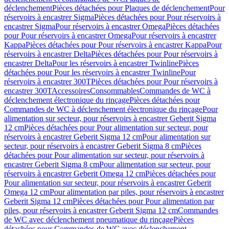
déclenchement
Pièces détachées pour Plaques de déclenchement
Pour
réservoirs à encastrer Sigma
Pièces détachées pour Pour réservoirs à
encastrer Sigma
Pour réservoirs à encastrer Omega
Pièces détachées
pour Pour réservoirs à encastrer Omega
Pour réservoirs à encastrer
Kappa
Pièces détachées pour Pour réservoirs à encastrer Kappa
Pour
réservoirs à encastrer Delta
Pièces détachées pour Pour réservoirs à
encastrer Delta
Pour les réservoirs à encastrer Twinline
Pièces
détachées pour Pour les réservoirs à encastrer Twinline
Pour
réservoirs à encastrer 300T
Pièces détachées pour Pour réservoirs à
encastrer 300T
Accessoires
Consommables
Commandes de WC à
déclenchement électronique du rinçage
Pièces détachées pour
Commandes de WC à déclenchement électronique du rinçage
Pour
alimentation sur secteur, pour réservoirs à encastrer Geberit Sigma
12 cm
Pièces détachées pour Pour alimentation sur secteur, pour
réservoirs à encastrer Geberit Sigma 12 cm
Pour alimentation sur
secteur, pour réservoirs à encastrer Geberit Sigma 8 cm
Pièces
détachées pour Pour alimentation sur secteur, pour réservoirs à
encastrer Geberit Sigma 8 cm
Pour alimentation sur secteur, pour
réservoirs à encastrer Geberit Omega 12 cm
Pièces détachées pour
Pour alimentation sur secteur, pour réservoirs à encastrer Geberit
Omega 12 cm
Pour alimentation par piles, pour réservoirs à encastrer
Geberit Sigma 12 cm
Pièces détachées pour Pour alimentation par
piles, pour réservoirs à encastrer Geberit Sigma 12 cm
Commandes
de WC avec déclenchement pneumatique du rinçage
Pièces
détachées pour Commandes de WC avec déclenchement