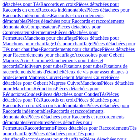
détachées pour Tés
Raccords en croix
Pièces détachées pour
Raccords en croix
Raccords indémontables
Pièces détachées pour
Raccords indémontables
Raccords et raccordements,
démontables
Pièces détachées pour Raccords et raccordements,
démontables
Compensateurs
Pièces détachées pour
Compensateurs
Fermetures
Pièces détachées pour
Fermetures
Manchons pour chauffage
Pièces détachées pour
Manchons pour chauffage
Tés pour chauffage
Pièces détachées pour
Tés pour chauffage
Raccordements pour chauffage
Pièces détachées
pour Raccordements pour chauffage
Accessoires pour Geberit
Mapress Acier Carbone
Etanchements pour tubes et
raccords
Enjoliveurs pour tubes
Fixations pour tubes
Fixations de
raccordements
Joints d'étanchéité
Jeux de vis pour assemblages à
bride
Geberit Mapress Cuivre
Geberit Mapress Cuivre
Pièces
détachées pour Geberit Mapress Cuivre
Manchons
Pièces détachées
pour Manchons
Réductions
Pièces détachées pour
Réductions
Coudes
Pièces détachées pour Coudes
Tés
Pièces
détachées pour Tés
Raccords en croix
Pièces détachées pour
Raccords en croix
Raccords indémontables
Pièces détachées pour
Raccords indémontables
Raccords et raccordements,
démontables
Pièces détachées pour Raccords et raccordements,
démontables
Fermetures
Pièces détachées pour
Fermetures
Raccordements
Pièces détachées pour Raccordements
Tés
pour chauffage
Pièces détachées pour Tés pour
chauffage
Raccordements pour chauffage
Pièces détachées pour