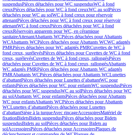
suspendus
Pièces détachées pour WC suspendus
WC à fond
creux
Pièces détachées pour WC à fond creux
WC au sol
Pièces
détachées pour WC au sol
WC à fond creux pour réservoir
attenant
Pièces détachées pour WC à fond creux pour réservoir
attenant
WC à fond creux
Pièces détachées pour WC à fond
creux
Réservoirs apparents pour WC, en céramique
sanitaire
Attenant
Abattants WC
Pièces détachées pour Abattants
WC
Abattants WC
Pièces détachées pour Abattants WC
WC adaptés
PMR
Pièces détachées pour WC adaptés PMR
Cuvettes de WC à
fond creux, surélevés
Pièces détachées pour Cuvettes de WC à fond
creux, surélevés
Cuvettes de WC à fond creux, rallongés
Pièces
détachées pour Cuvettes de WC à fond creux, rallongés
Abattants
WC adaptés PMR
Pièces détachées pour Abattants WC adaptés
PMR
Abattants WC
Pièces détachées pour Abattants WC
Lunettes
d’abattant
Pièces détachées pour Lunettes d’abattant
WC pour
enfants
Pièces détachées pour WC pour enfants
WC suspendus
Pièces
détachées pour WC suspendus
WC au sol
Pièces détachées pour WC
au sol
Abattants WC pour enfants
Pièces détachées pour Abattants
WC pour enfants
Abattants WC
Pièces détachées pour Abattants
WC
Lunettes d’abattant
Pièces détachées pour Lunettes
d’abattant
Siège à la turque
Avec rinçage
Accessoires
Matériel de
fixation
Bidets
Bidets suspendus
Pièces détachées pour Bidets
suspendus
Bidets au sol
Pièces détachées pour Bidets au
sol
Accessoires
Pièces détachées pour Accessoires
Plaques de
déclenchement et commandes de WC
Plaques de