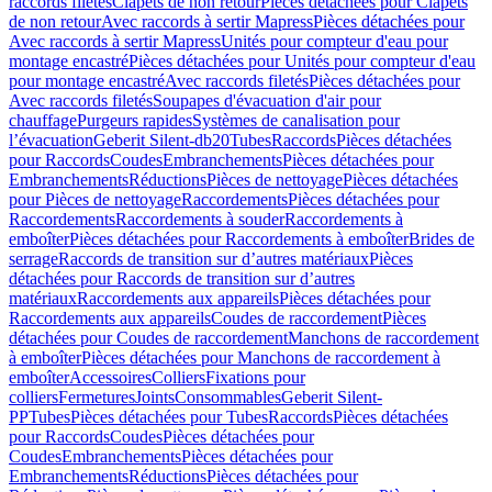
raccords filetés
Clapets de non retour
Pièces détachées pour Clapets
de non retour
Avec raccords à sertir Mapress
Pièces détachées pour
Avec raccords à sertir Mapress
Unités pour compteur d'eau pour
montage encastré
Pièces détachées pour Unités pour compteur d'eau
pour montage encastré
Avec raccords filetés
Pièces détachées pour
Avec raccords filetés
Soupapes d'évacuation d'air pour
chauffage
Purgeurs rapides
Systèmes de canalisation pour
l’évacuation
Geberit Silent-db20
Tubes
Raccords
Pièces détachées
pour Raccords
Coudes
Embranchements
Pièces détachées pour
Embranchements
Réductions
Pièces de nettoyage
Pièces détachées
pour Pièces de nettoyage
Raccordements
Pièces détachées pour
Raccordements
Raccordements à souder
Raccordements à
emboîter
Pièces détachées pour Raccordements à emboîter
Brides de
serrage
Raccords de transition sur d’autres matériaux
Pièces
détachées pour Raccords de transition sur d’autres
matériaux
Raccordements aux appareils
Pièces détachées pour
Raccordements aux appareils
Coudes de raccordement
Pièces
détachées pour Coudes de raccordement
Manchons de raccordement
à emboîter
Pièces détachées pour Manchons de raccordement à
emboîter
Accessoires
Colliers
Fixations pour
colliers
Fermetures
Joints
Consommables
Geberit Silent-
PP
Tubes
Pièces détachées pour Tubes
Raccords
Pièces détachées
pour Raccords
Coudes
Pièces détachées pour
Coudes
Embranchements
Pièces détachées pour
Embranchements
Réductions
Pièces détachées pour