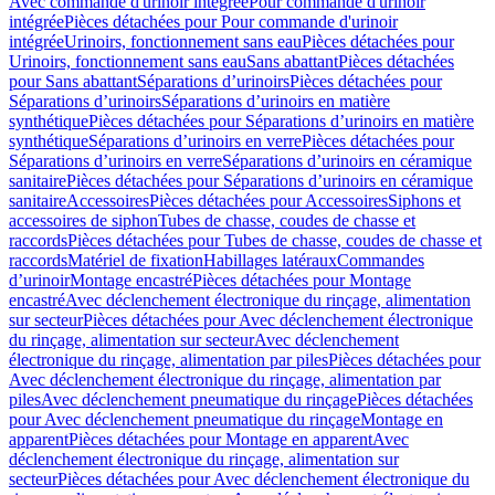
Avec commande d'urinoir intégrée
Pour commande d'urinoir
intégrée
Pièces détachées pour Pour commande d'urinoir
intégrée
Urinoirs, fonctionnement sans eau
Pièces détachées pour
Urinoirs, fonctionnement sans eau
Sans abattant
Pièces détachées
pour Sans abattant
Séparations d’urinoirs
Pièces détachées pour
Séparations d’urinoirs
Séparations d’urinoirs en matière
synthétique
Pièces détachées pour Séparations d’urinoirs en matière
synthétique
Séparations d’urinoirs en verre
Pièces détachées pour
Séparations d’urinoirs en verre
Séparations d’urinoirs en céramique
sanitaire
Pièces détachées pour Séparations d’urinoirs en céramique
sanitaire
Accessoires
Pièces détachées pour Accessoires
Siphons et
accessoires de siphon
Tubes de chasse, coudes de chasse et
raccords
Pièces détachées pour Tubes de chasse, coudes de chasse et
raccords
Matériel de fixation
Habillages latéraux
Commandes
dʼurinoir
Montage encastré
Pièces détachées pour Montage
encastré
Avec déclenchement électronique du rinçage, alimentation
sur secteur
Pièces détachées pour Avec déclenchement électronique
du rinçage, alimentation sur secteur
Avec déclenchement
électronique du rinçage, alimentation par piles
Pièces détachées pour
Avec déclenchement électronique du rinçage, alimentation par
piles
Avec déclenchement pneumatique du rinçage
Pièces détachées
pour Avec déclenchement pneumatique du rinçage
Montage en
apparent
Pièces détachées pour Montage en apparent
Avec
déclenchement électronique du rinçage, alimentation sur
secteur
Pièces détachées pour Avec déclenchement électronique du