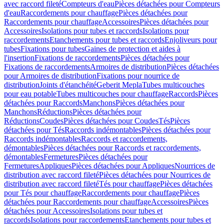
avec raccord fileté
Compteurs d'eau
Pièces détachées pour Compteurs
d'eau
Raccordements pour chauffage
Pièces détachées pour
Raccordements pour chauffage
Accessoires
Pièces détachées pour
Accessoires
Isolations pour tubes et raccords
Isolations pour
raccordements
Etanchements pour tubes et raccords
Enjoliveurs pour
tubes
Fixations pour tubes
Gaines de protection et aides à
l'insertion
Fixations de raccordements
Pièces détachées pour
Fixations de raccordements
Armoires de distribution
Pièces détachées
pour Armoires de distribution
Fixations pour nourrice de
distribution
Joints d'étanchéité
Geberit Mepla
Tubes multicouches
pour eau potable
Tubes multicouches pour chauffage
Raccords
Pièces
détachées pour Raccords
Manchons
Pièces détachées pour
Manchons
Réductions
Pièces détachées pour
Réductions
Coudes
Pièces détachées pour Coudes
Tés
Pièces
détachées pour Tés
Raccords indémontables
Pièces détachées pour
Raccords indémontables
Raccords et raccordements,
démontables
Pièces détachées pour Raccords et raccordements,
démontables
Fermetures
Pièces détachées pour
Fermetures
Appliques
Pièces détachées pour Appliques
Nourrices de
distribution avec raccord fileté
Pièces détachées pour Nourrices de
distribution avec raccord fileté
Tés pour chauffage
Pièces détachées
pour Tés pour chauffage
Raccordements pour chauffage
Pièces
détachées pour Raccordements pour chauffage
Accessoires
Pièces
détachées pour Accessoires
Isolations pour tubes et
raccords
Isolations pour raccordements
Etanchements pour tubes et