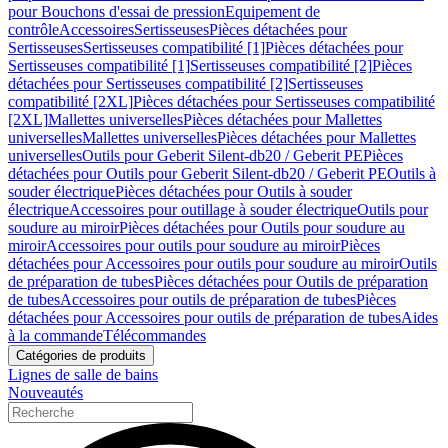
pour Bouchons d'essai de pression
Equipement de
contrôle
Accessoires
Sertisseuses
Pièces détachées pour
Sertisseuses
Sertisseuses compatibilité [1]
Pièces détachées pour
Sertisseuses compatibilité [1]
Sertisseuses compatibilité [2]
Pièces
détachées pour Sertisseuses compatibilité [2]
Sertisseuses
compatibilité [2XL]
Pièces détachées pour Sertisseuses compatibilité
[2XL]
Mallettes universelles
Pièces détachées pour Mallettes
universelles
Mallettes universelles
Pièces détachées pour Mallettes
universelles
Outils pour Geberit Silent-db20 / Geberit PE
Pièces
détachées pour Outils pour Geberit Silent-db20 / Geberit PE
Outils à
souder électrique
Pièces détachées pour Outils à souder
électrique
Accessoires pour outillage à souder électrique
Outils pour
soudure au miroir
Pièces détachées pour Outils pour soudure au
miroir
Accessoires pour outils pour soudure au miroir
Pièces
détachées pour Accessoires pour outils pour soudure au miroir
Outils
de préparation de tubes
Pièces détachées pour Outils de préparation
de tubes
Accessoires pour outils de préparation de tubes
Pièces
détachées pour Accessoires pour outils de préparation de tubes
Aides
à la commande
Télécommandes
Catégories de produits
Lignes de salle de bains
Nouveautés