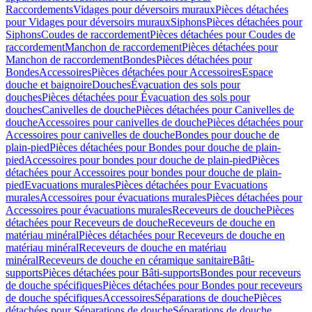
Raccordements
Vidages pour déversoirs muraux
Pièces détachées
pour Vidages pour déversoirs muraux
Siphons
Pièces détachées pour
Siphons
Coudes de raccordement
Pièces détachées pour Coudes de
raccordement
Manchon de raccordement
Pièces détachées pour
Manchon de raccordement
Bondes
Pièces détachées pour
Bondes
Accessoires
Pièces détachées pour Accessoires
Espace
douche et baignoire
Douches
Évacuation des sols pour
douches
Pièces détachées pour Évacuation des sols pour
douches
Canivelles de douche
Pièces détachées pour Canivelles de
douche
Accessoires pour canivelles de douche
Pièces détachées pour
Accessoires pour canivelles de douche
Bondes pour douche de
plain-pied
Pièces détachées pour Bondes pour douche de plain-
pied
Accessoires pour bondes pour douche de plain-pied
Pièces
détachées pour Accessoires pour bondes pour douche de plain-
pied
Evacuations murales
Pièces détachées pour Evacuations
murales
Accessoires pour évacuations murales
Pièces détachées pour
Accessoires pour évacuations murales
Receveurs de douche
Pièces
détachées pour Receveurs de douche
Receveurs de douche en
matériau minéral
Pièces détachées pour Receveurs de douche en
matériau minéral
Receveurs de douche en matériau
minéral
Receveurs de douche en céramique sanitaire
Bâti-
supports
Pièces détachées pour Bâti-supports
Bondes pour receveurs
de douche spécifiques
Pièces détachées pour Bondes pour receveurs
de douche spécifiques
Accessoires
Séparations de douche
Pièces
détachées pour Séparations de douche
Séparations de douche