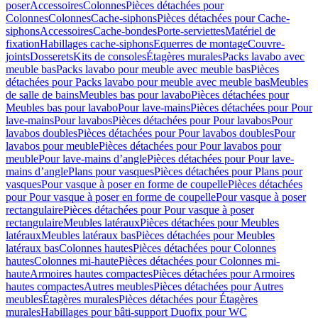
poser
Accessoires
Colonnes
Pièces détachées pour
Colonnes
Colonnes
Cache-siphons
Pièces détachées pour Cache-
siphons
Accessoires
Cache-bondes
Porte-serviettes
Matériel de
fixation
Habillages cache-siphons
Equerres de montage
Couvre-
joints
Dosserets
Kits de consoles
Étagères murales
Packs lavabo avec
meuble bas
Packs lavabo pour meuble avec meuble bas
Pièces
détachées pour Packs lavabo pour meuble avec meuble bas
Meubles
de salle de bains
Meubles bas pour lavabo
Pièces détachées pour
Meubles bas pour lavabo
Pour lave-mains
Pièces détachées pour Pour
lave-mains
Pour lavabos
Pièces détachées pour Pour lavabos
Pour
lavabos doubles
Pièces détachées pour Pour lavabos doubles
Pour
lavabos pour meuble
Pièces détachées pour Pour lavabos pour
meuble
Pour lave-mains d’angle
Pièces détachées pour Pour lave-
mains d’angle
Plans pour vasques
Pièces détachées pour Plans pour
vasques
Pour vasque à poser en forme de coupelle
Pièces détachées
pour Pour vasque à poser en forme de coupelle
Pour vasque à poser
rectangulaire
Pièces détachées pour Pour vasque à poser
rectangulaire
Meubles latéraux
Pièces détachées pour Meubles
latéraux
Meubles latéraux bas
Pièces détachées pour Meubles
latéraux bas
Colonnes hautes
Pièces détachées pour Colonnes
hautes
Colonnes mi-haute
Pièces détachées pour Colonnes mi-
haute
Armoires hautes compactes
Pièces détachées pour Armoires
hautes compactes
Autres meubles
Pièces détachées pour Autres
meubles
Étagères murales
Pièces détachées pour Étagères
murales
Habillages pour bâti-support Duofix pour WC