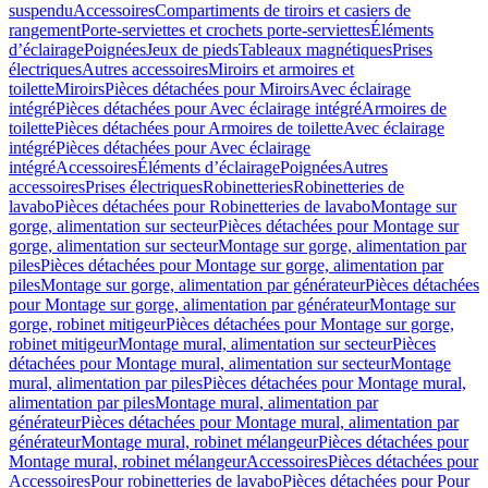
suspendu
Accessoires
Compartiments de tiroirs et casiers de
rangement
Porte-serviettes et crochets porte-serviettes
Éléments
d’éclairage
Poignées
Jeux de pieds
Tableaux magnétiques
Prises
électriques
Autres accessoires
Miroirs et armoires et
toilette
Miroirs
Pièces détachées pour Miroirs
Avec éclairage
intégré
Pièces détachées pour Avec éclairage intégré
Armoires de
toilette
Pièces détachées pour Armoires de toilette
Avec éclairage
intégré
Pièces détachées pour Avec éclairage
intégré
Accessoires
Éléments d’éclairage
Poignées
Autres
accessoires
Prises électriques
Robinetteries
Robinetteries de
lavabo
Pièces détachées pour Robinetteries de lavabo
Montage sur
gorge, alimentation sur secteur
Pièces détachées pour Montage sur
gorge, alimentation sur secteur
Montage sur gorge, alimentation par
piles
Pièces détachées pour Montage sur gorge, alimentation par
piles
Montage sur gorge, alimentation par générateur
Pièces détachées
pour Montage sur gorge, alimentation par générateur
Montage sur
gorge, robinet mitigeur
Pièces détachées pour Montage sur gorge,
robinet mitigeur
Montage mural, alimentation sur secteur
Pièces
détachées pour Montage mural, alimentation sur secteur
Montage
mural, alimentation par piles
Pièces détachées pour Montage mural,
alimentation par piles
Montage mural, alimentation par
générateur
Pièces détachées pour Montage mural, alimentation par
générateur
Montage mural, robinet mélangeur
Pièces détachées pour
Montage mural, robinet mélangeur
Accessoires
Pièces détachées pour
Accessoires
Pour robinetteries de lavabo
Pièces détachées pour Pour