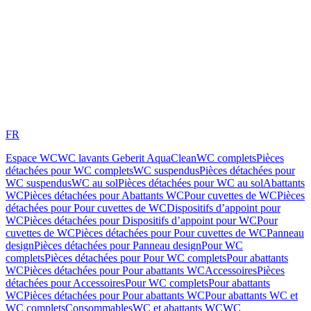
FR
Espace WC
WC lavants Geberit AquaClean
WC complets
Pièces
détachées pour WC complets
WC suspendus
Pièces détachées pour
WC suspendus
WC au sol
Pièces détachées pour WC au sol
Abattants
WC
Pièces détachées pour Abattants WC
Pour cuvettes de WC
Pièces
détachées pour Pour cuvettes de WC
Dispositifs d’appoint pour
WC
Pièces détachées pour Dispositifs d’appoint pour WC
Pour
cuvettes de WC
Pièces détachées pour Pour cuvettes de WC
Panneau
design
Pièces détachées pour Panneau design
Pour WC
complets
Pièces détachées pour Pour WC complets
Pour abattants
WC
Pièces détachées pour Pour abattants WC
Accessoires
Pièces
détachées pour Accessoires
Pour WC complets
Pour abattants
WC
Pièces détachées pour Pour abattants WC
Pour abattants WC et
WC complets
Consommables
WC et abattants WC
WC