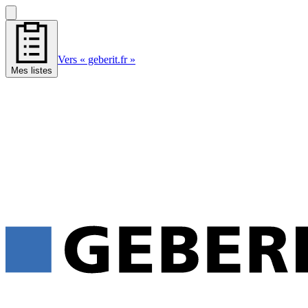
Vers « geberit.fr »
Mes listes