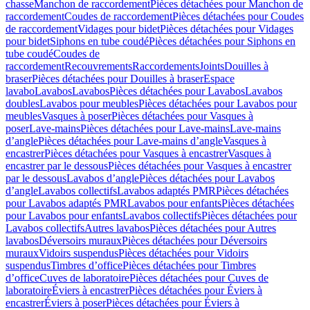
chasse
Manchon de raccordement
Pièces détachées pour Manchon de
raccordement
Coudes de raccordement
Pièces détachées pour Coudes
de raccordement
Vidages pour bidet
Pièces détachées pour Vidages
pour bidet
Siphons en tube coudé
Pièces détachées pour Siphons en
tube coudé
Coudes de
raccordement
Recouvrements
Raccordements
Joints
Douilles à
braser
Pièces détachées pour Douilles à braser
Espace
lavabo
Lavabos
Lavabos
Pièces détachées pour Lavabos
Lavabos
doubles
Lavabos pour meubles
Pièces détachées pour Lavabos pour
meubles
Vasques à poser
Pièces détachées pour Vasques à
poser
Lave-mains
Pièces détachées pour Lave-mains
Lave-mains
d’angle
Pièces détachées pour Lave-mains d’angle
Vasques à
encastrer
Pièces détachées pour Vasques à encastrer
Vasques à
encastrer par le dessous
Pièces détachées pour Vasques à encastrer
par le dessous
Lavabos d’angle
Pièces détachées pour Lavabos
d’angle
Lavabos collectifs
Lavabos adaptés PMR
Pièces détachées
pour Lavabos adaptés PMR
Lavabos pour enfants
Pièces détachées
pour Lavabos pour enfants
Lavabos collectifs
Pièces détachées pour
Lavabos collectifs
Autres lavabos
Pièces détachées pour Autres
lavabos
Déversoirs muraux
Pièces détachées pour Déversoirs
muraux
Vidoirs suspendus
Pièces détachées pour Vidoirs
suspendus
Timbres dʼoffice
Pièces détachées pour Timbres
dʼoffice
Cuves de laboratoire
Pièces détachées pour Cuves de
laboratoire
Éviers à encastrer
Pièces détachées pour Éviers à
encastrer
Éviers à poser
Pièces détachées pour Éviers à