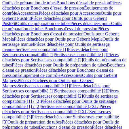
Outils de préparation de tubes
Bouchons d’essai de pression
Pièces
détachées pour Bouchons d’essai de pression
Équipements de
contrôle
Accessoires
Pièces détachées pour Accessoires
Outils pour
Geberit PushFit
Pièces détachées pour Outils pour Geberit
PushFit
Outils de préparation de tubes
Pièces détachées pour Outils
de préparation de tubes
Bouchons d'essai de pression
Pièces
détachées pour Bouchons d'essai de pression
Outils pour Geberit
Mepla
Pièces détachées pour Outils pour Geberit Mepla
Outils de
sertissage manuel
Pièces détachées pour Outils de sertissage
manuel
Sertisseuses compatibilité [1]
Pièces détachées pour
Sertisseuses compatibilité [1]
Sertisseuses compatibilité [2]
Pièces
détachées pour Sertisseuses compatibilité [2]
Outils de préparation de
tubes
Pièces détachées pour Outils de préparation de tubes
Bouchons
d'essai de pression
Pièces détachées pour Bouchons d'essai de
pression
Équipement de contrôle
Accessoires
Outils pour Geberit
Mapress
Pièces détachées pour Outils pour Geberit
Mapress
Sertisseuses compatibilité [1]
Pièces détachées pour
Sertisseuses compatibilité [1]
Sertisseuses compatibilité [2]
Pièces
détachées pour Sertisseuses compatibilité [2]
Outils de sertissage
compatibilité [1] / [2]
Pièces détachées pour Outils de sertissage
compatibilité [1] / [2]
Sertisseuses compatibilité [2XL]
Pièces
détachées pour Sertisseuses compatibilité [2XL]
Sertisseuses
compatibilité [3]
Pièces détachées pour Sertisseuses compatibilité
[3]
Outils de préparation de tubes
Pièces détachées pour Outils de
préparation de tubes
Bouchons d'essai de pression
Pièces détachées