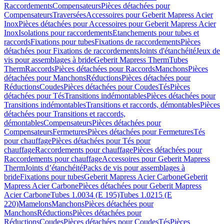
Raccordements
Compensateurs
Pièces détachées pour
Compensateurs
Traversées
Accessoires pour Geberit Mapress Acier
Inox
Pièces détachées pour Accessoires pour Geberit Mapress Acier
Inox
Isolations pour raccordements
Etanchements pour tubes et
raccords
Fixations pour tubes
Fixations de raccordements
Pièces
détachées pour Fixations de raccordements
Joints d'étanchéité
Jeux de
vis pour assemblages à bride
Geberit Mapress Therm
Tubes
Therm
Raccords
Pièces détachées pour Raccords
Manchons
Pièces
détachées pour Manchons
Réductions
Pièces détachées pour
Réductions
Coudes
Pièces détachées pour Coudes
Tés
Pièces
détachées pour Tés
Transitions indémontables
Pièces détachées pour
Transitions indémontables
Transitions et raccords, démontables
Pièces
détachées pour Transitions et raccords,
démontables
Compensateurs
Pièces détachées pour
Compensateurs
Fermetures
Pièces détachées pour Fermetures
Tés
pour chauffage
Pièces détachées pour Tés pour
chauffage
Raccordements pour chauffage
Pièces détachées pour
Raccordements pour chauffage
Accessoires pour Geberit Mapress
Therm
Joints d’étanchéité
Packs de vis pour assemblages à
bride
Fixations pour tubes
Geberit Mapress Acier Carbone
Geberit
Mapress Acier Carbone
Pièces détachées pour Geberit Mapress
Acier Carbone
Tubes 1.0034 (E 195)
Tubes 1.0215 (E
220)
Mamelons
Manchons
Pièces détachées pour
Manchons
Réductions
Pièces détachées pour
Réductions
Coudes
Pièces détachées pour Coudes
Tés
Pièces