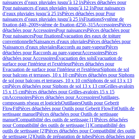
naissances d’eaux pluviales jusqu’à 12 l/s
Pièces détachées pour
Pour naissances d’eaux pluviales jusqu’à 12 l/s
Pour naissances
d’eaux pluviales jusqu’à 25 l/s
Pièces détachées pour Pour
naissances d’eaux pluviales jusqu’à 25 l/s
Fixations
Système de
fixation d40–200
Système de fixation d250–315
Accessoires
Pièces
détachées pour Accessoires
Pour naissances
Pièces détachées pour
Pour naissances
Pour fixations
Évacuation des eaux de toiture
conventionnelle
Naissances d'eaux pluviales
Pièces détachées pour
Naissances d'eaux pluviales
Raccords au pare-vapeur
Pièces
détachées pour Raccords au pare-vapeur
Accessoires
Pièces
détachées pour Accessoires
Évacuation des sols
Evacuation de
surface pour l'intérieur et l'extérieur
Pièces détachées pour
Evacuation de surface pour l'intérieur et l'extérieur
Siphons de sol
pour balcons et terrasses, 10 x 10 cm
Pièces détachées pour Siphons
de sol pour balcons et terrasses, 10 x 10 cm
Siphons de sol 13 x 13
cm
Pièces détachées pour Siphons de sol 13 x 13 cm
Grilles-avaloirs
15 x 15 cm
Pièces détachées pour Grilles-avaloirs 15 x 15
cm
Accessoires
Pièces détachées pour Accessoires
Outillages,
composants réseau et logiciels
Outillages
Outils pour Geberit
FlowFit
Pièces détachées pour Outils pour Geberit FlowFit
Outils de
sertissage manuel
Pièces détachées pour Outils de sertissage
manuel
Compatibilité des outils de sertissage [1]
Pièces détachées
pour Compatibilité des outils de sertissage [1]
Compatibilité des
outils de sertissage [2]
Pièces détachées pour Compatibilité des outils
de sertissage [2]
Outils de préparation de tubes
Pièces détachées pour