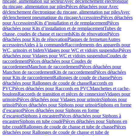
rinçage, alimentation sur secteur
Avec déclenchement électronique
du rinçage, alimentation par piles
Pièces détachées pour Avec
déclenchement électronique du rinçage, alimentation par piles
Avec
déclenchement pneumatique du rinçage
Accessoires
Pièces détachées
pour Accessoires
Kits d’installation et de remplacement
Pièces
détachées pour Kits d’installation et de remplacement
Tubes de
chasse, coudes de chasse et raccords
Kits de rénovation
Pièces
détachées pour Kits de rénovation
Plaques de fermeture
Autres
accessoires
Aides à la commande
Raccordements des appareils pour
WC, urinoirs et bidets
Vidages pour WC et vidoirs suspendus
Pièces
détachées pour Vidages pour WC et vidoirs suspendus
Coudes de
raccordement
Pièces détachées pour Coudes de
raccordement
Manchon de raccordement
Pièces détachées pour
Manchon de raccordement
Kits de raccordement
Pièces détachées
pour Kits de raccordement
Rallonges de coude de chasse
Pièces
détachées pour Rallonges de coude de chasse
Raccords en
PVC
Pièces détachées pour Raccords en PVC
Manchettes et cache-
boulons
Raccords de transition et pièces de connexion
Vidages pour
urinoirs
Pièces détachées pour Vidages pour urinoirs
Siphons pour
urinoir
Pièces détachées pour Siphons pour urinoir
Siphons en forme
d’escargot
Pièces détachées pour Siphons en forme
d’escargot
Siphons à encastrer
Pièces détachées pour Siphons à
encastrer
Siphons en tube coudé
Pièces détachées pour Siphons en
tube coudé
Rallonges de coude de chasse et tube de chasse
Pièces
détachées pour Rallonges de coude de chasse et tube de