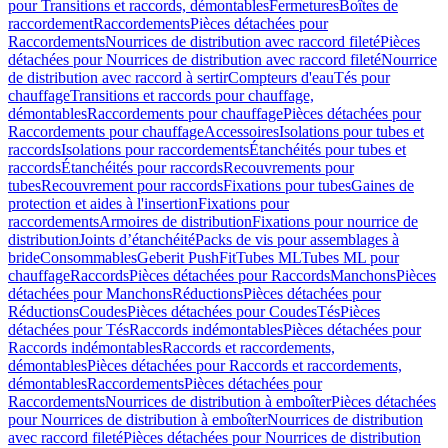
pour Transitions et raccords, démontables
Fermetures
Boîtes de
raccordement
Raccordements
Pièces détachées pour
Raccordements
Nourrices de distribution avec raccord fileté
Pièces
détachées pour Nourrices de distribution avec raccord fileté
Nourrice
de distribution avec raccord à sertir
Compteurs d'eau
Tés pour
chauffage
Transitions et raccords pour chauffage,
démontables
Raccordements pour chauffage
Pièces détachées pour
Raccordements pour chauffage
Accessoires
Isolations pour tubes et
raccords
Isolations pour raccordements
Étanchéités pour tubes et
raccords
Étanchéités pour raccords
Recouvrements pour
tubes
Recouvrement pour raccords
Fixations pour tubes
Gaines de
protection et aides à l'insertion
Fixations pour
raccordements
Armoires de distribution
Fixations pour nourrice de
distribution
Joints d’étanchéité
Packs de vis pour assemblages à
bride
Consommables
Geberit PushFit
Tubes ML
Tubes ML pour
chauffage
Raccords
Pièces détachées pour Raccords
Manchons
Pièces
détachées pour Manchons
Réductions
Pièces détachées pour
Réductions
Coudes
Pièces détachées pour Coudes
Tés
Pièces
détachées pour Tés
Raccords indémontables
Pièces détachées pour
Raccords indémontables
Raccords et raccordements,
démontables
Pièces détachées pour Raccords et raccordements,
démontables
Raccordements
Pièces détachées pour
Raccordements
Nourrices de distribution à emboîter
Pièces détachées
pour Nourrices de distribution à emboîter
Nourrices de distribution
avec raccord fileté
Pièces détachées pour Nourrices de distribution