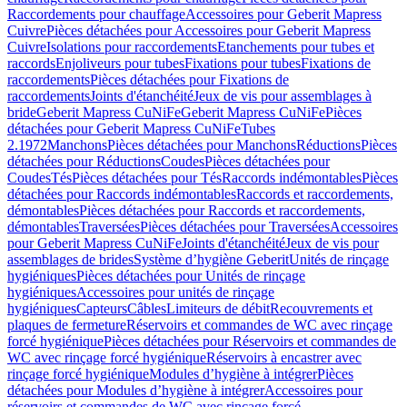
Raccordements pour chauffage
Accessoires pour Geberit Mapress
Cuivre
Pièces détachées pour Accessoires pour Geberit Mapress
Cuivre
Isolations pour raccordements
Etanchements pour tubes et
raccords
Enjoliveurs pour tubes
Fixations pour tubes
Fixations de
raccordements
Pièces détachées pour Fixations de
raccordements
Joints d'étanchéité
Jeux de vis pour assemblages à
bride
Geberit Mapress CuNiFe
Geberit Mapress CuNiFe
Pièces
détachées pour Geberit Mapress CuNiFe
Tubes
2.1972
Manchons
Pièces détachées pour Manchons
Réductions
Pièces
détachées pour Réductions
Coudes
Pièces détachées pour
Coudes
Tés
Pièces détachées pour Tés
Raccords indémontables
Pièces
détachées pour Raccords indémontables
Raccords et raccordements,
démontables
Pièces détachées pour Raccords et raccordements,
démontables
Traversées
Pièces détachées pour Traversées
Accessoires
pour Geberit Mapress CuNiFe
Joints d'étanchéité
Jeux de vis pour
assemblages de brides
Système d’hygiène Geberit
Unités de rinçage
hygiéniques
Pièces détachées pour Unités de rinçage
hygiéniques
Accessoires pour unités de rinçage
hygiéniques
Capteurs
Câbles
Limiteurs de débit
Recouvrements et
plaques de fermeture
Réservoirs et commandes de WC avec rinçage
forcé hygiénique
Pièces détachées pour Réservoirs et commandes de
WC avec rinçage forcé hygiénique
Réservoirs à encastrer avec
rinçage forcé hygiénique
Modules d’hygiène à intégrer
Pièces
détachées pour Modules d’hygiène à intégrer
Accessoires pour
réservoirs et commandes de WC avec rinçage forcé