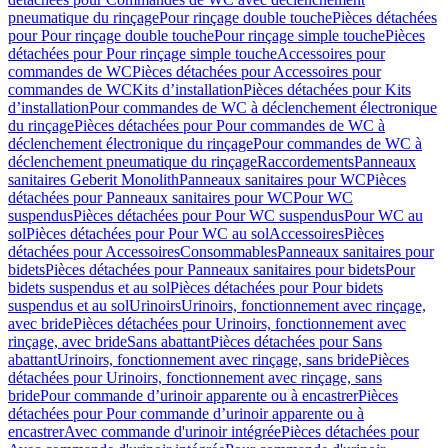
pneumatique du rinçage
Pour rinçage double touche
Pièces détachées
pour Pour rinçage double touche
Pour rinçage simple touche
Pièces
détachées pour Pour rinçage simple touche
Accessoires pour
commandes de WC
Pièces détachées pour Accessoires pour
commandes de WC
Kits d’installation
Pièces détachées pour Kits
d’installation
Pour commandes de WC à déclenchement électronique
du rinçage
Pièces détachées pour Pour commandes de WC à
déclenchement électronique du rinçage
Pour commandes de WC à
déclenchement pneumatique du rinçage
Raccordements
Panneaux
sanitaires Geberit Monolith
Panneaux sanitaires pour WC
Pièces
détachées pour Panneaux sanitaires pour WC
Pour WC
suspendus
Pièces détachées pour Pour WC suspendus
Pour WC au
sol
Pièces détachées pour Pour WC au sol
Accessoires
Pièces
détachées pour Accessoires
Consommables
Panneaux sanitaires pour
bidets
Pièces détachées pour Panneaux sanitaires pour bidets
Pour
bidets suspendus et au sol
Pièces détachées pour Pour bidets
suspendus et au sol
Urinoirs
Urinoirs, fonctionnement avec rinçage,
avec bride
Pièces détachées pour Urinoirs, fonctionnement avec
rinçage, avec bride
Sans abattant
Pièces détachées pour Sans
abattant
Urinoirs, fonctionnement avec rinçage, sans bride
Pièces
détachées pour Urinoirs, fonctionnement avec rinçage, sans
bride
Pour commande d’urinoir apparente ou à encastrer
Pièces
détachées pour Pour commande d’urinoir apparente ou à
encastrer
Avec commande d'urinoir intégrée
Pièces détachées pour