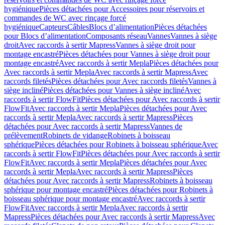
hygiénique
Pièces détachées pour Accessoires pour réservoirs et
commandes de WC avec rinçage forcé
hygiénique
Capteurs
Câbles
Blocs d’alimentation
Pièces détachées
pour Blocs d’alimentation
Composants réseau
Vannes
Vannes à siège
droit
Avec raccords à sertir Mapress
Vannes à siège droit pour
montage encastré
Pièces détachées pour Vannes à siège droit pour
montage encastré
Avec raccords à sertir Mepla
Pièces détachées pour
Avec raccords à sertir Mepla
Avec raccords à sertir Mapress
Avec
raccords filetés
Pièces détachées pour Avec raccords filetés
Vannes à
siège incliné
Pièces détachées pour Vannes à siège incliné
Avec
raccords à sertir FlowFit
Pièces détachées pour Avec raccords à sertir
FlowFit
Avec raccords à sertir Mepla
Pièces détachées pour Avec
raccords à sertir Mepla
Avec raccords à sertir Mapress
Pièces
détachées pour Avec raccords à sertir Mapress
Vannes de
prélèvement
Robinets de vidange
Robinets à boisseau
sphérique
Pièces détachées pour Robinets à boisseau sphérique
Avec
raccords à sertir FlowFit
Pièces détachées pour Avec raccords à sertir
FlowFit
Avec raccords à sertir Mepla
Pièces détachées pour Avec
raccords à sertir Mepla
Avec raccords à sertir Mapress
Pièces
détachées pour Avec raccords à sertir Mapress
Robinets à boisseau
sphérique pour montage encastré
Pièces détachées pour Robinets à
boisseau sphérique pour montage encastré
Avec raccords à sertir
FlowFit
Avec raccords à sertir Mepla
Avec raccords à sertir
Mapress
Pièces détachées pour Avec raccords à sertir Mapress
Avec