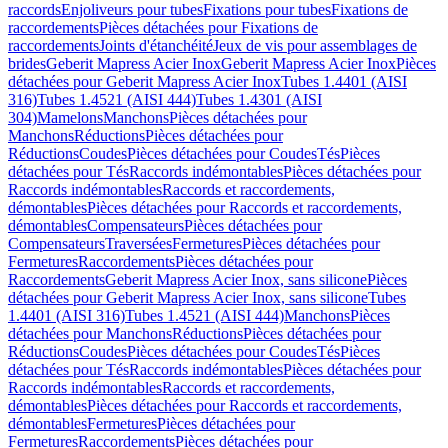
raccords
Enjoliveurs pour tubes
Fixations pour tubes
Fixations de
raccordements
Pièces détachées pour Fixations de
raccordements
Joints d'étanchéité
Jeux de vis pour assemblages de
brides
Geberit Mapress Acier Inox
Geberit Mapress Acier Inox
Pièces
détachées pour Geberit Mapress Acier Inox
Tubes 1.4401 (AISI
316)
Tubes 1.4521 (AISI 444)
Tubes 1.4301 (AISI
304)
Mamelons
Manchons
Pièces détachées pour
Manchons
Réductions
Pièces détachées pour
Réductions
Coudes
Pièces détachées pour Coudes
Tés
Pièces
détachées pour Tés
Raccords indémontables
Pièces détachées pour
Raccords indémontables
Raccords et raccordements,
démontables
Pièces détachées pour Raccords et raccordements,
démontables
Compensateurs
Pièces détachées pour
Compensateurs
Traversées
Fermetures
Pièces détachées pour
Fermetures
Raccordements
Pièces détachées pour
Raccordements
Geberit Mapress Acier Inox, sans silicone
Pièces
détachées pour Geberit Mapress Acier Inox, sans silicone
Tubes
1.4401 (AISI 316)
Tubes 1.4521 (AISI 444)
Manchons
Pièces
détachées pour Manchons
Réductions
Pièces détachées pour
Réductions
Coudes
Pièces détachées pour Coudes
Tés
Pièces
détachées pour Tés
Raccords indémontables
Pièces détachées pour
Raccords indémontables
Raccords et raccordements,
démontables
Pièces détachées pour Raccords et raccordements,
démontables
Fermetures
Pièces détachées pour
Fermetures
Raccordements
Pièces détachées pour