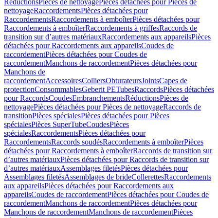
Réductions
Pièces de nettoyage
Pièces détachées pour Pièces de
nettoyage
Raccordements
Pièces détachées pour
Raccordements
Raccordements à emboîter
Pièces détachées pour
Raccordements à emboîter
Raccordements à griffes
Raccords de
transition sur d’autres matériaux
Raccordements aux appareils
Pièces
détachées pour Raccordements aux appareils
Coudes de
raccordement
Pièces détachées pour Coudes de
raccordement
Manchons de raccordement
Pièces détachées pour
Manchons de
raccordement
Accessoires
Colliers
Obturateurs
Joints
Capes de
protection
Consommables
Geberit PE
Tubes
Raccords
Pièces détachées
pour Raccords
Coudes
Embranchements
Réductions
Pièces de
nettoyage
Pièces détachées pour Pièces de nettoyage
Raccords de
transition
Pièces spéciales
Pièces détachées pour Pièces
spéciales
Pièces SuperTube
Coudes
Pièces
spéciales
Raccordements
Pièces détachées pour
Raccordements
Raccords soudés
Raccordements à emboîter
Pièces
détachées pour Raccordements à emboîter
Raccords de transition sur
d’autres matériaux
Pièces détachées pour Raccords de transition sur
d’autres matériaux
Assemblages filetés
Pièces détachées pour
Assemblages filetés
Assemblages de bride
Collerettes
Raccordements
aux appareils
Pièces détachées pour Raccordements aux
appareils
Coudes de raccordement
Pièces détachées pour Coudes de
raccordement
Manchons de raccordement
Pièces détachées pour
Manchons de raccordement
Manchons de raccordement
Pièces