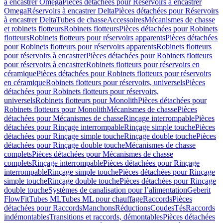
à encastrer Omega
Pièces détachées pour Réservoirs à encastrer
Omega
Réservoirs à encastrer Delta
Pièces détachées pour Réservoirs
à encastrer Delta
Tubes de chasse
Accessoires
Mécanismes de chasse
et robinets flotteurs
Robinets flotteurs
Pièces détachées pour Robinets
flotteurs
Robinets flotteurs pour réservoirs apparents
Pièces détachées
pour Robinets flotteurs pour réservoirs apparents
Robinets flotteurs
pour réservoirs à encastrer
Pièces détachées pour Robinets flotteurs
pour réservoirs à encastrer
Robinets flotteurs pour réservoirs en
céramique
Pièces détachées pour Robinets flotteurs pour réservoirs
en céramique
Robinets flotteurs pour réservoirs, universels
Pièces
détachées pour Robinets flotteurs pour réservoirs,
universels
Robinets flotteurs pour Monolith
Pièces détachées pour
Robinets flotteurs pour Monolith
Mécanismes de chasse
Pièces
détachées pour Mécanismes de chasse
Rinçage interrompable
Pièces
détachées pour Rinçage interrompable
Rinçage simple touche
Pièces
détachées pour Rinçage simple touche
Rinçage double touche
Pièces
détachées pour Rinçage double touche
Mécanismes de chasse
complets
Pièces détachées pour Mécanismes de chasse
complets
Rinçage interrompable
Pièces détachées pour Rinçage
interrompable
Rinçage simple touche
Pièces détachées pour Rinçage
simple touche
Rinçage double touche
Pièces détachées pour Rinçage
double touche
Systèmes de canalisation pour l’alimentation
Geberit
FlowFit
Tubes ML
Tubes ML pour chauffage
Raccords
Pièces
détachées pour Raccords
Manchons
Réductions
Coudes
Tés
Raccords
indémontables
Transitions et raccords, démontables
Pièces détachées