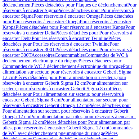
déclenchement
Pièces détachées pour Plaques de déclenchement
Pour
réservoirs à encastrer Sigma
Pièces détachées pour Pour réservoirs à
encastrer Sigma
Pour réservoirs à encastrer Omega
Pièces détachées
pour Pour réservoirs à encastrer Omega
Pour réservoirs à encastrer
Kappa
Pièces détachées pour Pour réservoirs à encastrer Kappa
Pour
réservoirs à encastrer Delta
Pièces détachées pour Pour réservoirs à
encastrer Delta
Pour les réservoirs à encastrer Twinline
Pièces
détachées pour Pour les réservoirs à encastrer Twinline
Pour
réservoirs à encastrer 300T
Pièces détachées pour Pour réservoirs à
encastrer 300T
Accessoires
Consommables
Commandes de WC à
déclenchement électronique du rinçage
Pièces détachées pour
Commandes de WC à déclenchement électronique du rinçage
Pour
alimentation sur secteur, pour réservoirs à encastrer Geberit Sigma
12 cm
Pièces détachées pour Pour alimentation sur secteur, pour
réservoirs à encastrer Geberit Sigma 12 cm
Pour alimentation sur
secteur, pour réservoirs à encastrer Geberit Sigma 8 cm
Pièces
détachées pour Pour alimentation sur secteur, pour réservoirs à
encastrer Geberit Sigma 8 cm
Pour alimentation sur secteur, pour
réservoirs à encastrer Geberit Omega 12 cm
Pièces détachées pour
Pour alimentation sur secteur, pour réservoirs à encastrer Geberit
Omega 12 cm
Pour alimentation par piles, pour réservoirs à encastrer
Geberit Sigma 12 cm
Pièces détachées pour Pour alimentation par
piles, pour réservoirs à encastrer Geberit Sigma 12 cm
Commandes
de WC avec déclenchement pneumatique du rinçage
Pièces
détachées pour Commandes de WC avec déclenchement