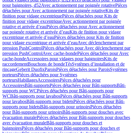
pour baignoires, d52
Avec actionnement par poignée rotative
Pièces
détachées pour Avec actionnement par poignée rotative
Kits de
finition pour vidage excentrique
Pièces détachées pour Kits de
finition pour vidage excentrique
Avec actionnement par poignée
rotative et arrivée d’eau
Pièces détachées pour Avec actionnement
par poignée rotative et arrivée d’eau
Kits de finition pour vidage
excentrique et arrivée d’eau
Pièces détachées pour Kits de finition
pour vidage excentrique et arrivée d’eau
Avec déclenchement par
pression PushControl
Pièces détachées pour Avec déclenchement par
pression PushControl
Avec cache-bonde
Pièces détachées pour Avec
cache-bonde
Accessoires pour vidages pour baignoires
Kits de
raccordement
Bouchons de bonde
Tés
Systèmes d’installation et de
rinçage
Geberit Duofix
Parois
Pièces détachées pour Parois
Systèmes
porteurs
Pièces détachées pour Systèmes
porteurs
Habillages
Accessoires
Pièces détachées pour
Accessoires
Bâti-supports
Pièces détachées pour Bâti-supports
Bâti-
supports pour WC
Pièces détachées pour Bâti-supports pour
WC
Bâti-supports pour lavabos
Pièces détachées pour Bâti-supports
pour lavabos
Bâti-supports pour bidets
Pièces détachées pour Bâti-
supports pour bidets
Bâti-supports pour urinoirs
Pièces détachées
pour Bâti-supports pour urinoirs
Bâti-supports pour douches avec
évacuation murale
Pièces détachées pour Bâti-supports pour douches
avec évacuation murale
Bâti-supports pour douches et
baignoires
Pièces détachées pour Bâti-supports pour douches et