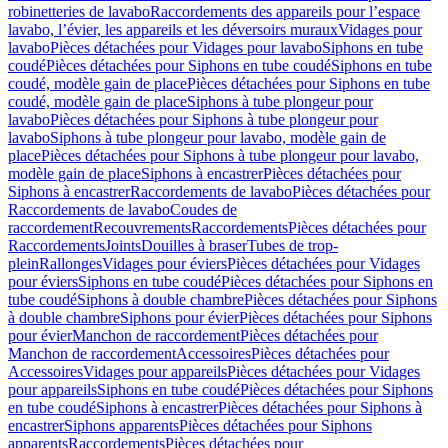
robinetteries de lavabo
Raccordements des appareils pour l’espace
lavabo, l’évier, les appareils et les déversoirs muraux
Vidages pour
lavabo
Pièces détachées pour Vidages pour lavabo
Siphons en tube
coudé
Pièces détachées pour Siphons en tube coudé
Siphons en tube
coudé, modèle gain de place
Pièces détachées pour Siphons en tube
coudé, modèle gain de place
Siphons à tube plongeur pour
lavabo
Pièces détachées pour Siphons à tube plongeur pour
lavabo
Siphons à tube plongeur pour lavabo, modèle gain de
place
Pièces détachées pour Siphons à tube plongeur pour lavabo,
modèle gain de place
Siphons à encastrer
Pièces détachées pour
Siphons à encastrer
Raccordements de lavabo
Pièces détachées pour
Raccordements de lavabo
Coudes de
raccordement
Recouvrements
Raccordements
Pièces détachées pour
Raccordements
Joints
Douilles à braser
Tubes de trop-
plein
Rallonges
Vidages pour éviers
Pièces détachées pour Vidages
pour éviers
Siphons en tube coudé
Pièces détachées pour Siphons en
tube coudé
Siphons à double chambre
Pièces détachées pour Siphons
à double chambre
Siphons pour évier
Pièces détachées pour Siphons
pour évier
Manchon de raccordement
Pièces détachées pour
Manchon de raccordement
Accessoires
Pièces détachées pour
Accessoires
Vidages pour appareils
Pièces détachées pour Vidages
pour appareils
Siphons en tube coudé
Pièces détachées pour Siphons
en tube coudé
Siphons à encastrer
Pièces détachées pour Siphons à
encastrer
Siphons apparents
Pièces détachées pour Siphons
apparents
Raccordements
Pièces détachées pour