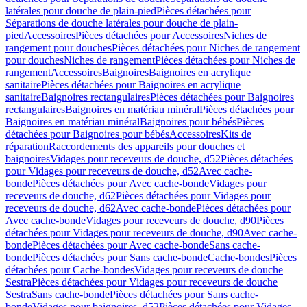
latérales pour douche de plain-pied
Pièces détachées pour
Séparations de douche latérales pour douche de plain-
pied
Accessoires
Pièces détachées pour Accessoires
Niches de
rangement pour douches
Pièces détachées pour Niches de rangement
pour douches
Niches de rangement
Pièces détachées pour Niches de
rangement
Accessoires
Baignoires
Baignoires en acrylique
sanitaire
Pièces détachées pour Baignoires en acrylique
sanitaire
Baignoires rectangulaires
Pièces détachées pour Baignoires
rectangulaires
Baignoires en matériau minéral
Pièces détachées pour
Baignoires en matériau minéral
Baignoires pour bébés
Pièces
détachées pour Baignoires pour bébés
Accessoires
Kits de
réparation
Raccordements des appareils pour douches et
baignoires
Vidages pour receveurs de douche, d52
Pièces détachées
pour Vidages pour receveurs de douche, d52
Avec cache-
bonde
Pièces détachées pour Avec cache-bonde
Vidages pour
receveurs de douche, d62
Pièces détachées pour Vidages pour
receveurs de douche, d62
Avec cache-bonde
Pièces détachées pour
Avec cache-bonde
Vidages pour receveurs de douche, d90
Pièces
détachées pour Vidages pour receveurs de douche, d90
Avec cache-
bonde
Pièces détachées pour Avec cache-bonde
Sans cache-
bonde
Pièces détachées pour Sans cache-bonde
Cache-bondes
Pièces
détachées pour Cache-bondes
Vidages pour receveurs de douche
Sestra
Pièces détachées pour Vidages pour receveurs de douche
Sestra
Sans cache-bonde
Pièces détachées pour Sans cache-
bonde
Vidages pour baignoires, d52
Pièces détachées pour Vidages