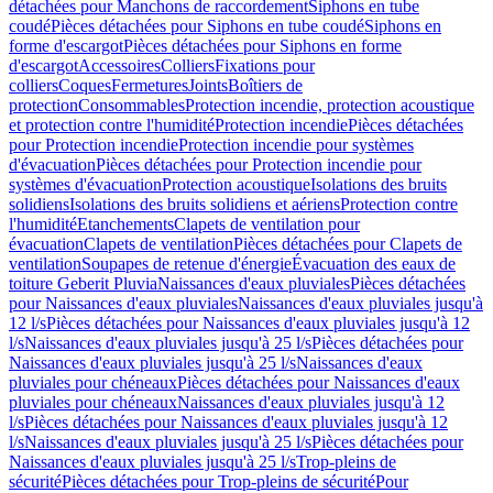
détachées pour Manchons de raccordement
Siphons en tube
coudé
Pièces détachées pour Siphons en tube coudé
Siphons en
forme d'escargot
Pièces détachées pour Siphons en forme
d'escargot
Accessoires
Colliers
Fixations pour
colliers
Coques
Fermetures
Joints
Boîtiers de
protection
Consommables
Protection incendie, protection acoustique
et protection contre l'humidité
Protection incendie
Pièces détachées
pour Protection incendie
Protection incendie pour systèmes
d'évacuation
Pièces détachées pour Protection incendie pour
systèmes d'évacuation
Protection acoustique
Isolations des bruits
solidiens
Isolations des bruits solidiens et aériens
Protection contre
l'humidité
Etanchements
Clapets de ventilation pour
évacuation
Clapets de ventilation
Pièces détachées pour Clapets de
ventilation
Soupapes de retenue d'énergie
Évacuation des eaux de
toiture Geberit Pluvia
Naissances d'eaux pluviales
Pièces détachées
pour Naissances d'eaux pluviales
Naissances d'eaux pluviales jusqu'à
12 l/s
Pièces détachées pour Naissances d'eaux pluviales jusqu'à 12
l/s
Naissances d'eaux pluviales jusqu'à 25 l/s
Pièces détachées pour
Naissances d'eaux pluviales jusqu'à 25 l/s
Naissances d'eaux
pluviales pour chéneaux
Pièces détachées pour Naissances d'eaux
pluviales pour chéneaux
Naissances d'eaux pluviales jusqu'à 12
l/s
Pièces détachées pour Naissances d'eaux pluviales jusqu'à 12
l/s
Naissances d'eaux pluviales jusqu'à 25 l/s
Pièces détachées pour
Naissances d'eaux pluviales jusqu'à 25 l/s
Trop-pleins de
sécurité
Pièces détachées pour Trop-pleins de sécurité
Pour