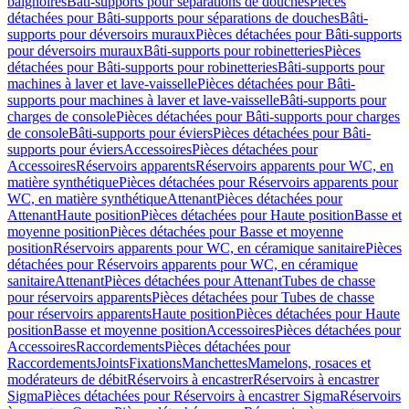
baignoires
Bâti-supports pour séparations de douches
Pièces
détachées pour Bâti-supports pour séparations de douches
Bâti-
supports pour déversoirs muraux
Pièces détachées pour Bâti-supports
pour déversoirs muraux
Bâti-supports pour robinetteries
Pièces
détachées pour Bâti-supports pour robinetteries
Bâti-supports pour
machines à laver et lave-vaisselle
Pièces détachées pour Bâti-
supports pour machines à laver et lave-vaisselle
Bâti-supports pour
charges de console
Pièces détachées pour Bâti-supports pour charges
de console
Bâti-supports pour éviers
Pièces détachées pour Bâti-
supports pour éviers
Accessoires
Pièces détachées pour
Accessoires
Réservoirs apparents
Réservoirs apparents pour WC, en
matière synthétique
Pièces détachées pour Réservoirs apparents pour
WC, en matière synthétique
Attenant
Pièces détachées pour
Attenant
Haute position
Pièces détachées pour Haute position
Basse et
moyenne position
Pièces détachées pour Basse et moyenne
position
Réservoirs apparents pour WC, en céramique sanitaire
Pièces
détachées pour Réservoirs apparents pour WC, en céramique
sanitaire
Attenant
Pièces détachées pour Attenant
Tubes de chasse
pour réservoirs apparents
Pièces détachées pour Tubes de chasse
pour réservoirs apparents
Haute position
Pièces détachées pour Haute
position
Basse et moyenne position
Accessoires
Pièces détachées pour
Accessoires
Raccordements
Pièces détachées pour
Raccordements
Joints
Fixations
Manchettes
Mamelons, rosaces et
modérateurs de débit
Réservoirs à encastrer
Réservoirs à encastrer
Sigma
Pièces détachées pour Réservoirs à encastrer Sigma
Réservoirs