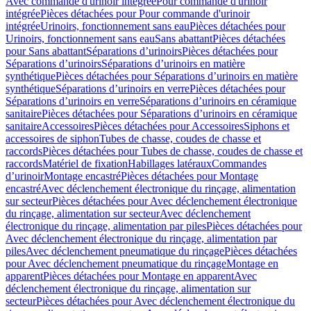
Avec commande d'urinoir intégrée
Pour commande d'urinoir
intégrée
Pièces détachées pour Pour commande d'urinoir
intégrée
Urinoirs, fonctionnement sans eau
Pièces détachées pour
Urinoirs, fonctionnement sans eau
Sans abattant
Pièces détachées
pour Sans abattant
Séparations d’urinoirs
Pièces détachées pour
Séparations d’urinoirs
Séparations d’urinoirs en matière
synthétique
Pièces détachées pour Séparations d’urinoirs en matière
synthétique
Séparations d’urinoirs en verre
Pièces détachées pour
Séparations d’urinoirs en verre
Séparations d’urinoirs en céramique
sanitaire
Pièces détachées pour Séparations d’urinoirs en céramique
sanitaire
Accessoires
Pièces détachées pour Accessoires
Siphons et
accessoires de siphon
Tubes de chasse, coudes de chasse et
raccords
Pièces détachées pour Tubes de chasse, coudes de chasse et
raccords
Matériel de fixation
Habillages latéraux
Commandes
dʼurinoir
Montage encastré
Pièces détachées pour Montage
encastré
Avec déclenchement électronique du rinçage, alimentation
sur secteur
Pièces détachées pour Avec déclenchement électronique
du rinçage, alimentation sur secteur
Avec déclenchement
électronique du rinçage, alimentation par piles
Pièces détachées pour
Avec déclenchement électronique du rinçage, alimentation par
piles
Avec déclenchement pneumatique du rinçage
Pièces détachées
pour Avec déclenchement pneumatique du rinçage
Montage en
apparent
Pièces détachées pour Montage en apparent
Avec
déclenchement électronique du rinçage, alimentation sur
secteur
Pièces détachées pour Avec déclenchement électronique du