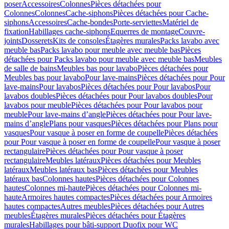
poser
Accessoires
Colonnes
Pièces détachées pour
Colonnes
Colonnes
Cache-siphons
Pièces détachées pour Cache-
siphons
Accessoires
Cache-bondes
Porte-serviettes
Matériel de
fixation
Habillages cache-siphons
Equerres de montage
Couvre-
joints
Dosserets
Kits de consoles
Étagères murales
Packs lavabo avec
meuble bas
Packs lavabo pour meuble avec meuble bas
Pièces
détachées pour Packs lavabo pour meuble avec meuble bas
Meubles
de salle de bains
Meubles bas pour lavabo
Pièces détachées pour
Meubles bas pour lavabo
Pour lave-mains
Pièces détachées pour Pour
lave-mains
Pour lavabos
Pièces détachées pour Pour lavabos
Pour
lavabos doubles
Pièces détachées pour Pour lavabos doubles
Pour
lavabos pour meuble
Pièces détachées pour Pour lavabos pour
meuble
Pour lave-mains d’angle
Pièces détachées pour Pour lave-
mains d’angle
Plans pour vasques
Pièces détachées pour Plans pour
vasques
Pour vasque à poser en forme de coupelle
Pièces détachées
pour Pour vasque à poser en forme de coupelle
Pour vasque à poser
rectangulaire
Pièces détachées pour Pour vasque à poser
rectangulaire
Meubles latéraux
Pièces détachées pour Meubles
latéraux
Meubles latéraux bas
Pièces détachées pour Meubles
latéraux bas
Colonnes hautes
Pièces détachées pour Colonnes
hautes
Colonnes mi-haute
Pièces détachées pour Colonnes mi-
haute
Armoires hautes compactes
Pièces détachées pour Armoires
hautes compactes
Autres meubles
Pièces détachées pour Autres
meubles
Étagères murales
Pièces détachées pour Étagères
murales
Habillages pour bâti-support Duofix pour WC