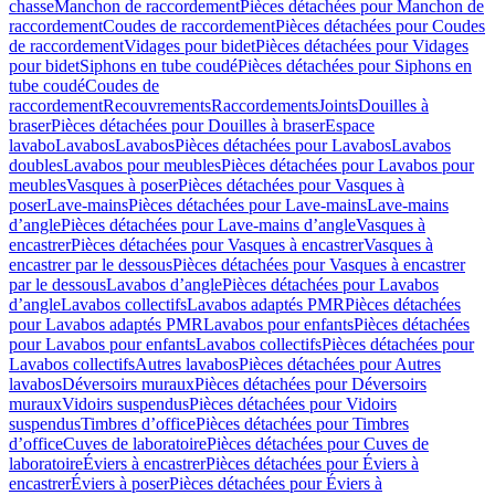
chasse
Manchon de raccordement
Pièces détachées pour Manchon de
raccordement
Coudes de raccordement
Pièces détachées pour Coudes
de raccordement
Vidages pour bidet
Pièces détachées pour Vidages
pour bidet
Siphons en tube coudé
Pièces détachées pour Siphons en
tube coudé
Coudes de
raccordement
Recouvrements
Raccordements
Joints
Douilles à
braser
Pièces détachées pour Douilles à braser
Espace
lavabo
Lavabos
Lavabos
Pièces détachées pour Lavabos
Lavabos
doubles
Lavabos pour meubles
Pièces détachées pour Lavabos pour
meubles
Vasques à poser
Pièces détachées pour Vasques à
poser
Lave-mains
Pièces détachées pour Lave-mains
Lave-mains
d’angle
Pièces détachées pour Lave-mains d’angle
Vasques à
encastrer
Pièces détachées pour Vasques à encastrer
Vasques à
encastrer par le dessous
Pièces détachées pour Vasques à encastrer
par le dessous
Lavabos d’angle
Pièces détachées pour Lavabos
d’angle
Lavabos collectifs
Lavabos adaptés PMR
Pièces détachées
pour Lavabos adaptés PMR
Lavabos pour enfants
Pièces détachées
pour Lavabos pour enfants
Lavabos collectifs
Pièces détachées pour
Lavabos collectifs
Autres lavabos
Pièces détachées pour Autres
lavabos
Déversoirs muraux
Pièces détachées pour Déversoirs
muraux
Vidoirs suspendus
Pièces détachées pour Vidoirs
suspendus
Timbres dʼoffice
Pièces détachées pour Timbres
dʼoffice
Cuves de laboratoire
Pièces détachées pour Cuves de
laboratoire
Éviers à encastrer
Pièces détachées pour Éviers à
encastrer
Éviers à poser
Pièces détachées pour Éviers à