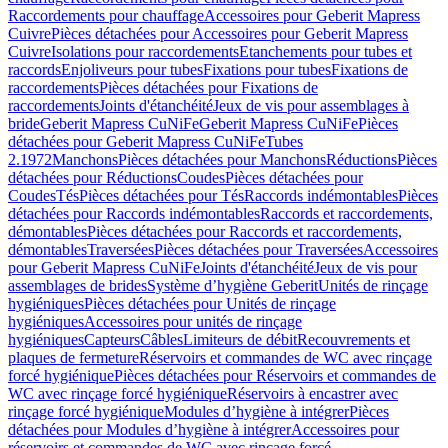
Raccordements pour chauffage
Accessoires pour Geberit Mapress
Cuivre
Pièces détachées pour Accessoires pour Geberit Mapress
Cuivre
Isolations pour raccordements
Etanchements pour tubes et
raccords
Enjoliveurs pour tubes
Fixations pour tubes
Fixations de
raccordements
Pièces détachées pour Fixations de
raccordements
Joints d'étanchéité
Jeux de vis pour assemblages à
bride
Geberit Mapress CuNiFe
Geberit Mapress CuNiFe
Pièces
détachées pour Geberit Mapress CuNiFe
Tubes
2.1972
Manchons
Pièces détachées pour Manchons
Réductions
Pièces
détachées pour Réductions
Coudes
Pièces détachées pour
Coudes
Tés
Pièces détachées pour Tés
Raccords indémontables
Pièces
détachées pour Raccords indémontables
Raccords et raccordements,
démontables
Pièces détachées pour Raccords et raccordements,
démontables
Traversées
Pièces détachées pour Traversées
Accessoires
pour Geberit Mapress CuNiFe
Joints d'étanchéité
Jeux de vis pour
assemblages de brides
Système d’hygiène Geberit
Unités de rinçage
hygiéniques
Pièces détachées pour Unités de rinçage
hygiéniques
Accessoires pour unités de rinçage
hygiéniques
Capteurs
Câbles
Limiteurs de débit
Recouvrements et
plaques de fermeture
Réservoirs et commandes de WC avec rinçage
forcé hygiénique
Pièces détachées pour Réservoirs et commandes de
WC avec rinçage forcé hygiénique
Réservoirs à encastrer avec
rinçage forcé hygiénique
Modules d’hygiène à intégrer
Pièces
détachées pour Modules d’hygiène à intégrer
Accessoires pour
réservoirs et commandes de WC avec rinçage forcé