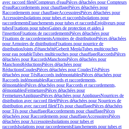
avec raccord fileté
Compteurs d'eau
Pièces détachées pour Compteurs
d'eau
Raccordements pour chauffage
Pièces détachées pour
Raccordements pour chauffage
Accessoires
Pièces détachées pour
Accessoires
Isolations pour tubes et raccords
Isolations pour
raccordements
Etanchements pour tubes et raccords
Enjoliveurs pour
tubes
Fixations pour tubes
Gaines de protection et aides à
l'insertion
Fixations de raccordements
Pièces détachées pour
Fixations de raccordements
Armoires de distribution
Pièces détachées
pour Armoires de distribution
Fixations pour nourrice de
distribution
Joints d'étanchéité
Geberit Mepla
Tubes multicouches
pour eau potable
Tubes multicouches pour chauffage
Raccords
Pièces
détachées pour Raccords
Manchons
Pièces détachées pour
Manchons
Réductions
Pièces détachées pour
Réductions
Coudes
Pièces détachées pour Coudes
Tés
Pièces
détachées pour Tés
Raccords indémontables
Pièces détachées pour
Raccords indémontables
Raccords et raccordements,
démontables
Pièces détachées pour Raccords et raccordements,
démontables
Fermetures
Pièces détachées pour
Fermetures
Appliques
Pièces détachées pour Appliques
Nourrices de
distribution avec raccord fileté
Pièces détachées pour Nourrices de
distribution avec raccord fileté
Tés pour chauffage
Pièces détachées
pour Tés pour chauffage
Raccordements pour chauffage
Pièces
détachées pour Raccordements pour chauffage
Accessoires
Pièces
détachées pour Accessoires
Isolations pour tubes et
raccords
Isolations pour raccordements
Etanchements pour tubes et