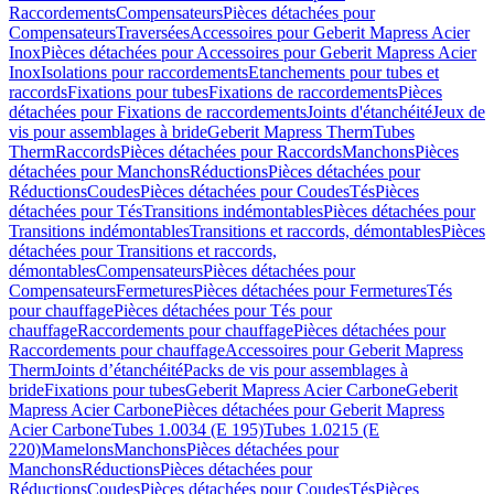
Raccordements
Compensateurs
Pièces détachées pour
Compensateurs
Traversées
Accessoires pour Geberit Mapress Acier
Inox
Pièces détachées pour Accessoires pour Geberit Mapress Acier
Inox
Isolations pour raccordements
Etanchements pour tubes et
raccords
Fixations pour tubes
Fixations de raccordements
Pièces
détachées pour Fixations de raccordements
Joints d'étanchéité
Jeux de
vis pour assemblages à bride
Geberit Mapress Therm
Tubes
Therm
Raccords
Pièces détachées pour Raccords
Manchons
Pièces
détachées pour Manchons
Réductions
Pièces détachées pour
Réductions
Coudes
Pièces détachées pour Coudes
Tés
Pièces
détachées pour Tés
Transitions indémontables
Pièces détachées pour
Transitions indémontables
Transitions et raccords, démontables
Pièces
détachées pour Transitions et raccords,
démontables
Compensateurs
Pièces détachées pour
Compensateurs
Fermetures
Pièces détachées pour Fermetures
Tés
pour chauffage
Pièces détachées pour Tés pour
chauffage
Raccordements pour chauffage
Pièces détachées pour
Raccordements pour chauffage
Accessoires pour Geberit Mapress
Therm
Joints d’étanchéité
Packs de vis pour assemblages à
bride
Fixations pour tubes
Geberit Mapress Acier Carbone
Geberit
Mapress Acier Carbone
Pièces détachées pour Geberit Mapress
Acier Carbone
Tubes 1.0034 (E 195)
Tubes 1.0215 (E
220)
Mamelons
Manchons
Pièces détachées pour
Manchons
Réductions
Pièces détachées pour
Réductions
Coudes
Pièces détachées pour Coudes
Tés
Pièces