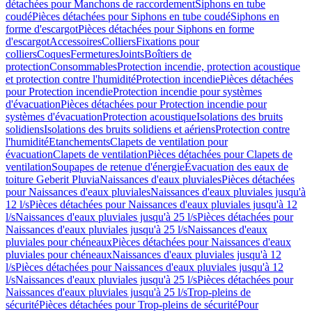
détachées pour Manchons de raccordement
Siphons en tube
coudé
Pièces détachées pour Siphons en tube coudé
Siphons en
forme d'escargot
Pièces détachées pour Siphons en forme
d'escargot
Accessoires
Colliers
Fixations pour
colliers
Coques
Fermetures
Joints
Boîtiers de
protection
Consommables
Protection incendie, protection acoustique
et protection contre l'humidité
Protection incendie
Pièces détachées
pour Protection incendie
Protection incendie pour systèmes
d'évacuation
Pièces détachées pour Protection incendie pour
systèmes d'évacuation
Protection acoustique
Isolations des bruits
solidiens
Isolations des bruits solidiens et aériens
Protection contre
l'humidité
Etanchements
Clapets de ventilation pour
évacuation
Clapets de ventilation
Pièces détachées pour Clapets de
ventilation
Soupapes de retenue d'énergie
Évacuation des eaux de
toiture Geberit Pluvia
Naissances d'eaux pluviales
Pièces détachées
pour Naissances d'eaux pluviales
Naissances d'eaux pluviales jusqu'à
12 l/s
Pièces détachées pour Naissances d'eaux pluviales jusqu'à 12
l/s
Naissances d'eaux pluviales jusqu'à 25 l/s
Pièces détachées pour
Naissances d'eaux pluviales jusqu'à 25 l/s
Naissances d'eaux
pluviales pour chéneaux
Pièces détachées pour Naissances d'eaux
pluviales pour chéneaux
Naissances d'eaux pluviales jusqu'à 12
l/s
Pièces détachées pour Naissances d'eaux pluviales jusqu'à 12
l/s
Naissances d'eaux pluviales jusqu'à 25 l/s
Pièces détachées pour
Naissances d'eaux pluviales jusqu'à 25 l/s
Trop-pleins de
sécurité
Pièces détachées pour Trop-pleins de sécurité
Pour