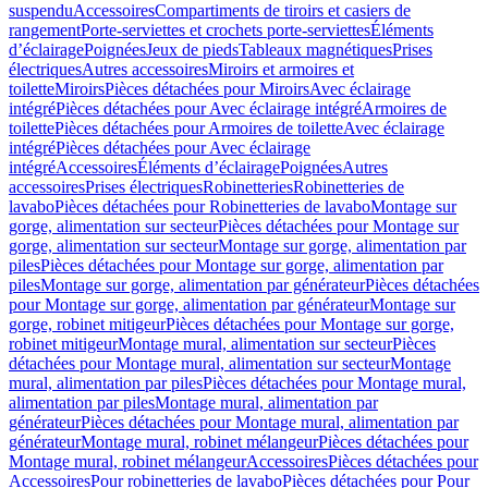
suspendu
Accessoires
Compartiments de tiroirs et casiers de
rangement
Porte-serviettes et crochets porte-serviettes
Éléments
d’éclairage
Poignées
Jeux de pieds
Tableaux magnétiques
Prises
électriques
Autres accessoires
Miroirs et armoires et
toilette
Miroirs
Pièces détachées pour Miroirs
Avec éclairage
intégré
Pièces détachées pour Avec éclairage intégré
Armoires de
toilette
Pièces détachées pour Armoires de toilette
Avec éclairage
intégré
Pièces détachées pour Avec éclairage
intégré
Accessoires
Éléments d’éclairage
Poignées
Autres
accessoires
Prises électriques
Robinetteries
Robinetteries de
lavabo
Pièces détachées pour Robinetteries de lavabo
Montage sur
gorge, alimentation sur secteur
Pièces détachées pour Montage sur
gorge, alimentation sur secteur
Montage sur gorge, alimentation par
piles
Pièces détachées pour Montage sur gorge, alimentation par
piles
Montage sur gorge, alimentation par générateur
Pièces détachées
pour Montage sur gorge, alimentation par générateur
Montage sur
gorge, robinet mitigeur
Pièces détachées pour Montage sur gorge,
robinet mitigeur
Montage mural, alimentation sur secteur
Pièces
détachées pour Montage mural, alimentation sur secteur
Montage
mural, alimentation par piles
Pièces détachées pour Montage mural,
alimentation par piles
Montage mural, alimentation par
générateur
Pièces détachées pour Montage mural, alimentation par
générateur
Montage mural, robinet mélangeur
Pièces détachées pour
Montage mural, robinet mélangeur
Accessoires
Pièces détachées pour
Accessoires
Pour robinetteries de lavabo
Pièces détachées pour Pour