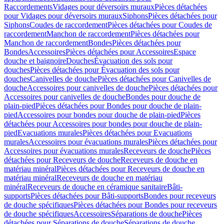
Raccordements
Vidages pour déversoirs muraux
Pièces détachées
pour Vidages pour déversoirs muraux
Siphons
Pièces détachées pour
Siphons
Coudes de raccordement
Pièces détachées pour Coudes de
raccordement
Manchon de raccordement
Pièces détachées pour
Manchon de raccordement
Bondes
Pièces détachées pour
Bondes
Accessoires
Pièces détachées pour Accessoires
Espace
douche et baignoire
Douches
Évacuation des sols pour
douches
Pièces détachées pour Évacuation des sols pour
douches
Canivelles de douche
Pièces détachées pour Canivelles de
douche
Accessoires pour canivelles de douche
Pièces détachées pour
Accessoires pour canivelles de douche
Bondes pour douche de
plain-pied
Pièces détachées pour Bondes pour douche de plain-
pied
Accessoires pour bondes pour douche de plain-pied
Pièces
détachées pour Accessoires pour bondes pour douche de plain-
pied
Evacuations murales
Pièces détachées pour Evacuations
murales
Accessoires pour évacuations murales
Pièces détachées pour
Accessoires pour évacuations murales
Receveurs de douche
Pièces
détachées pour Receveurs de douche
Receveurs de douche en
matériau minéral
Pièces détachées pour Receveurs de douche en
matériau minéral
Receveurs de douche en matériau
minéral
Receveurs de douche en céramique sanitaire
Bâti-
supports
Pièces détachées pour Bâti-supports
Bondes pour receveurs
de douche spécifiques
Pièces détachées pour Bondes pour receveurs
de douche spécifiques
Accessoires
Séparations de douche
Pièces
détachées pour Séparations de douche
Séparations de douche