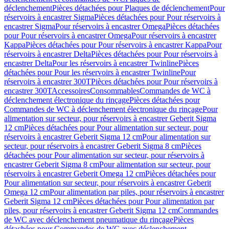
déclenchement
Pièces détachées pour Plaques de déclenchement
Pour
réservoirs à encastrer Sigma
Pièces détachées pour Pour réservoirs à
encastrer Sigma
Pour réservoirs à encastrer Omega
Pièces détachées
pour Pour réservoirs à encastrer Omega
Pour réservoirs à encastrer
Kappa
Pièces détachées pour Pour réservoirs à encastrer Kappa
Pour
réservoirs à encastrer Delta
Pièces détachées pour Pour réservoirs à
encastrer Delta
Pour les réservoirs à encastrer Twinline
Pièces
détachées pour Pour les réservoirs à encastrer Twinline
Pour
réservoirs à encastrer 300T
Pièces détachées pour Pour réservoirs à
encastrer 300T
Accessoires
Consommables
Commandes de WC à
déclenchement électronique du rinçage
Pièces détachées pour
Commandes de WC à déclenchement électronique du rinçage
Pour
alimentation sur secteur, pour réservoirs à encastrer Geberit Sigma
12 cm
Pièces détachées pour Pour alimentation sur secteur, pour
réservoirs à encastrer Geberit Sigma 12 cm
Pour alimentation sur
secteur, pour réservoirs à encastrer Geberit Sigma 8 cm
Pièces
détachées pour Pour alimentation sur secteur, pour réservoirs à
encastrer Geberit Sigma 8 cm
Pour alimentation sur secteur, pour
réservoirs à encastrer Geberit Omega 12 cm
Pièces détachées pour
Pour alimentation sur secteur, pour réservoirs à encastrer Geberit
Omega 12 cm
Pour alimentation par piles, pour réservoirs à encastrer
Geberit Sigma 12 cm
Pièces détachées pour Pour alimentation par
piles, pour réservoirs à encastrer Geberit Sigma 12 cm
Commandes
de WC avec déclenchement pneumatique du rinçage
Pièces
détachées pour Commandes de WC avec déclenchement