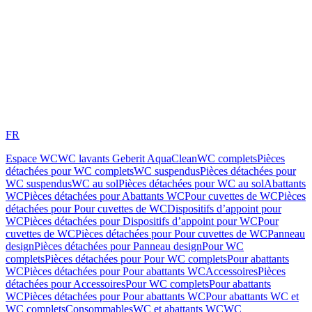
FR
Espace WC
WC lavants Geberit AquaClean
WC complets
Pièces
détachées pour WC complets
WC suspendus
Pièces détachées pour
WC suspendus
WC au sol
Pièces détachées pour WC au sol
Abattants
WC
Pièces détachées pour Abattants WC
Pour cuvettes de WC
Pièces
détachées pour Pour cuvettes de WC
Dispositifs d’appoint pour
WC
Pièces détachées pour Dispositifs d’appoint pour WC
Pour
cuvettes de WC
Pièces détachées pour Pour cuvettes de WC
Panneau
design
Pièces détachées pour Panneau design
Pour WC
complets
Pièces détachées pour Pour WC complets
Pour abattants
WC
Pièces détachées pour Pour abattants WC
Accessoires
Pièces
détachées pour Accessoires
Pour WC complets
Pour abattants
WC
Pièces détachées pour Pour abattants WC
Pour abattants WC et
WC complets
Consommables
WC et abattants WC
WC