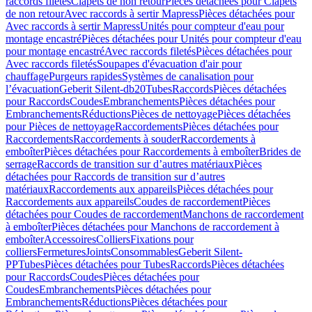
raccords filetés
Clapets de non retour
Pièces détachées pour Clapets
de non retour
Avec raccords à sertir Mapress
Pièces détachées pour
Avec raccords à sertir Mapress
Unités pour compteur d'eau pour
montage encastré
Pièces détachées pour Unités pour compteur d'eau
pour montage encastré
Avec raccords filetés
Pièces détachées pour
Avec raccords filetés
Soupapes d'évacuation d'air pour
chauffage
Purgeurs rapides
Systèmes de canalisation pour
l’évacuation
Geberit Silent-db20
Tubes
Raccords
Pièces détachées
pour Raccords
Coudes
Embranchements
Pièces détachées pour
Embranchements
Réductions
Pièces de nettoyage
Pièces détachées
pour Pièces de nettoyage
Raccordements
Pièces détachées pour
Raccordements
Raccordements à souder
Raccordements à
emboîter
Pièces détachées pour Raccordements à emboîter
Brides de
serrage
Raccords de transition sur d’autres matériaux
Pièces
détachées pour Raccords de transition sur d’autres
matériaux
Raccordements aux appareils
Pièces détachées pour
Raccordements aux appareils
Coudes de raccordement
Pièces
détachées pour Coudes de raccordement
Manchons de raccordement
à emboîter
Pièces détachées pour Manchons de raccordement à
emboîter
Accessoires
Colliers
Fixations pour
colliers
Fermetures
Joints
Consommables
Geberit Silent-
PP
Tubes
Pièces détachées pour Tubes
Raccords
Pièces détachées
pour Raccords
Coudes
Pièces détachées pour
Coudes
Embranchements
Pièces détachées pour
Embranchements
Réductions
Pièces détachées pour