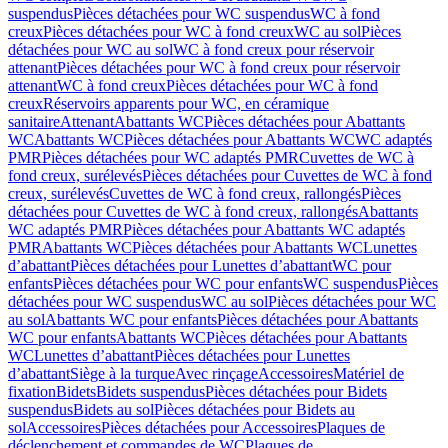
suspendus
Pièces détachées pour WC suspendus
WC à fond
creux
Pièces détachées pour WC à fond creux
WC au sol
Pièces
détachées pour WC au sol
WC à fond creux pour réservoir
attenant
Pièces détachées pour WC à fond creux pour réservoir
attenant
WC à fond creux
Pièces détachées pour WC à fond
creux
Réservoirs apparents pour WC, en céramique
sanitaire
Attenant
Abattants WC
Pièces détachées pour Abattants
WC
Abattants WC
Pièces détachées pour Abattants WC
WC adaptés
PMR
Pièces détachées pour WC adaptés PMR
Cuvettes de WC à
fond creux, surélevés
Pièces détachées pour Cuvettes de WC à fond
creux, surélevés
Cuvettes de WC à fond creux, rallongés
Pièces
détachées pour Cuvettes de WC à fond creux, rallongés
Abattants
WC adaptés PMR
Pièces détachées pour Abattants WC adaptés
PMR
Abattants WC
Pièces détachées pour Abattants WC
Lunettes
d’abattant
Pièces détachées pour Lunettes d’abattant
WC pour
enfants
Pièces détachées pour WC pour enfants
WC suspendus
Pièces
détachées pour WC suspendus
WC au sol
Pièces détachées pour WC
au sol
Abattants WC pour enfants
Pièces détachées pour Abattants
WC pour enfants
Abattants WC
Pièces détachées pour Abattants
WC
Lunettes d’abattant
Pièces détachées pour Lunettes
d’abattant
Siège à la turque
Avec rinçage
Accessoires
Matériel de
fixation
Bidets
Bidets suspendus
Pièces détachées pour Bidets
suspendus
Bidets au sol
Pièces détachées pour Bidets au
sol
Accessoires
Pièces détachées pour Accessoires
Plaques de
déclenchement et commandes de WC
Plaques de