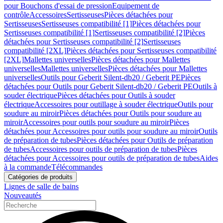
pour Bouchons d'essai de pression
Equipement de
contrôle
Accessoires
Sertisseuses
Pièces détachées pour
Sertisseuses
Sertisseuses compatibilité [1]
Pièces détachées pour
Sertisseuses compatibilité [1]
Sertisseuses compatibilité [2]
Pièces
détachées pour Sertisseuses compatibilité [2]
Sertisseuses
compatibilité [2XL]
Pièces détachées pour Sertisseuses compatibilité
[2XL]
Mallettes universelles
Pièces détachées pour Mallettes
universelles
Mallettes universelles
Pièces détachées pour Mallettes
universelles
Outils pour Geberit Silent-db20 / Geberit PE
Pièces
détachées pour Outils pour Geberit Silent-db20 / Geberit PE
Outils à
souder électrique
Pièces détachées pour Outils à souder
électrique
Accessoires pour outillage à souder électrique
Outils pour
soudure au miroir
Pièces détachées pour Outils pour soudure au
miroir
Accessoires pour outils pour soudure au miroir
Pièces
détachées pour Accessoires pour outils pour soudure au miroir
Outils
de préparation de tubes
Pièces détachées pour Outils de préparation
de tubes
Accessoires pour outils de préparation de tubes
Pièces
détachées pour Accessoires pour outils de préparation de tubes
Aides
à la commande
Télécommandes
Catégories de produits
Lignes de salle de bains
Nouveautés