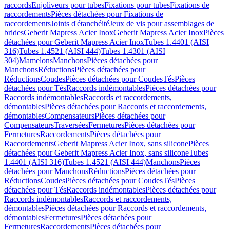
raccords
Enjoliveurs pour tubes
Fixations pour tubes
Fixations de
raccordements
Pièces détachées pour Fixations de
raccordements
Joints d'étanchéité
Jeux de vis pour assemblages de
brides
Geberit Mapress Acier Inox
Geberit Mapress Acier Inox
Pièces
détachées pour Geberit Mapress Acier Inox
Tubes 1.4401 (AISI
316)
Tubes 1.4521 (AISI 444)
Tubes 1.4301 (AISI
304)
Mamelons
Manchons
Pièces détachées pour
Manchons
Réductions
Pièces détachées pour
Réductions
Coudes
Pièces détachées pour Coudes
Tés
Pièces
détachées pour Tés
Raccords indémontables
Pièces détachées pour
Raccords indémontables
Raccords et raccordements,
démontables
Pièces détachées pour Raccords et raccordements,
démontables
Compensateurs
Pièces détachées pour
Compensateurs
Traversées
Fermetures
Pièces détachées pour
Fermetures
Raccordements
Pièces détachées pour
Raccordements
Geberit Mapress Acier Inox, sans silicone
Pièces
détachées pour Geberit Mapress Acier Inox, sans silicone
Tubes
1.4401 (AISI 316)
Tubes 1.4521 (AISI 444)
Manchons
Pièces
détachées pour Manchons
Réductions
Pièces détachées pour
Réductions
Coudes
Pièces détachées pour Coudes
Tés
Pièces
détachées pour Tés
Raccords indémontables
Pièces détachées pour
Raccords indémontables
Raccords et raccordements,
démontables
Pièces détachées pour Raccords et raccordements,
démontables
Fermetures
Pièces détachées pour
Fermetures
Raccordements
Pièces détachées pour