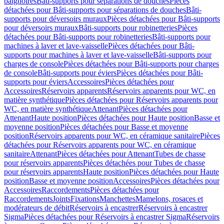
baignoires
Bâti-supports pour séparations de douches
Pièces
détachées pour Bâti-supports pour séparations de douches
Bâti-
supports pour déversoirs muraux
Pièces détachées pour Bâti-supports
pour déversoirs muraux
Bâti-supports pour robinetteries
Pièces
détachées pour Bâti-supports pour robinetteries
Bâti-supports pour
machines à laver et lave-vaisselle
Pièces détachées pour Bâti-
supports pour machines à laver et lave-vaisselle
Bâti-supports pour
charges de console
Pièces détachées pour Bâti-supports pour charges
de console
Bâti-supports pour éviers
Pièces détachées pour Bâti-
supports pour éviers
Accessoires
Pièces détachées pour
Accessoires
Réservoirs apparents
Réservoirs apparents pour WC, en
matière synthétique
Pièces détachées pour Réservoirs apparents pour
WC, en matière synthétique
Attenant
Pièces détachées pour
Attenant
Haute position
Pièces détachées pour Haute position
Basse et
moyenne position
Pièces détachées pour Basse et moyenne
position
Réservoirs apparents pour WC, en céramique sanitaire
Pièces
détachées pour Réservoirs apparents pour WC, en céramique
sanitaire
Attenant
Pièces détachées pour Attenant
Tubes de chasse
pour réservoirs apparents
Pièces détachées pour Tubes de chasse
pour réservoirs apparents
Haute position
Pièces détachées pour Haute
position
Basse et moyenne position
Accessoires
Pièces détachées pour
Accessoires
Raccordements
Pièces détachées pour
Raccordements
Joints
Fixations
Manchettes
Mamelons, rosaces et
modérateurs de débit
Réservoirs à encastrer
Réservoirs à encastrer
Sigma
Pièces détachées pour Réservoirs à encastrer Sigma
Réservoirs