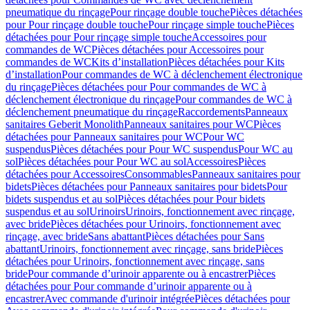
pneumatique du rinçage
Pour rinçage double touche
Pièces détachées
pour Pour rinçage double touche
Pour rinçage simple touche
Pièces
détachées pour Pour rinçage simple touche
Accessoires pour
commandes de WC
Pièces détachées pour Accessoires pour
commandes de WC
Kits d’installation
Pièces détachées pour Kits
d’installation
Pour commandes de WC à déclenchement électronique
du rinçage
Pièces détachées pour Pour commandes de WC à
déclenchement électronique du rinçage
Pour commandes de WC à
déclenchement pneumatique du rinçage
Raccordements
Panneaux
sanitaires Geberit Monolith
Panneaux sanitaires pour WC
Pièces
détachées pour Panneaux sanitaires pour WC
Pour WC
suspendus
Pièces détachées pour Pour WC suspendus
Pour WC au
sol
Pièces détachées pour Pour WC au sol
Accessoires
Pièces
détachées pour Accessoires
Consommables
Panneaux sanitaires pour
bidets
Pièces détachées pour Panneaux sanitaires pour bidets
Pour
bidets suspendus et au sol
Pièces détachées pour Pour bidets
suspendus et au sol
Urinoirs
Urinoirs, fonctionnement avec rinçage,
avec bride
Pièces détachées pour Urinoirs, fonctionnement avec
rinçage, avec bride
Sans abattant
Pièces détachées pour Sans
abattant
Urinoirs, fonctionnement avec rinçage, sans bride
Pièces
détachées pour Urinoirs, fonctionnement avec rinçage, sans
bride
Pour commande d’urinoir apparente ou à encastrer
Pièces
détachées pour Pour commande d’urinoir apparente ou à
encastrer
Avec commande d'urinoir intégrée
Pièces détachées pour