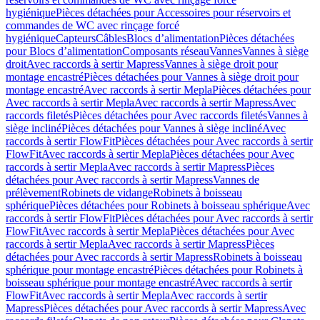
hygiénique
Pièces détachées pour Accessoires pour réservoirs et
commandes de WC avec rinçage forcé
hygiénique
Capteurs
Câbles
Blocs d’alimentation
Pièces détachées
pour Blocs d’alimentation
Composants réseau
Vannes
Vannes à siège
droit
Avec raccords à sertir Mapress
Vannes à siège droit pour
montage encastré
Pièces détachées pour Vannes à siège droit pour
montage encastré
Avec raccords à sertir Mepla
Pièces détachées pour
Avec raccords à sertir Mepla
Avec raccords à sertir Mapress
Avec
raccords filetés
Pièces détachées pour Avec raccords filetés
Vannes à
siège incliné
Pièces détachées pour Vannes à siège incliné
Avec
raccords à sertir FlowFit
Pièces détachées pour Avec raccords à sertir
FlowFit
Avec raccords à sertir Mepla
Pièces détachées pour Avec
raccords à sertir Mepla
Avec raccords à sertir Mapress
Pièces
détachées pour Avec raccords à sertir Mapress
Vannes de
prélèvement
Robinets de vidange
Robinets à boisseau
sphérique
Pièces détachées pour Robinets à boisseau sphérique
Avec
raccords à sertir FlowFit
Pièces détachées pour Avec raccords à sertir
FlowFit
Avec raccords à sertir Mepla
Pièces détachées pour Avec
raccords à sertir Mepla
Avec raccords à sertir Mapress
Pièces
détachées pour Avec raccords à sertir Mapress
Robinets à boisseau
sphérique pour montage encastré
Pièces détachées pour Robinets à
boisseau sphérique pour montage encastré
Avec raccords à sertir
FlowFit
Avec raccords à sertir Mepla
Avec raccords à sertir
Mapress
Pièces détachées pour Avec raccords à sertir Mapress
Avec