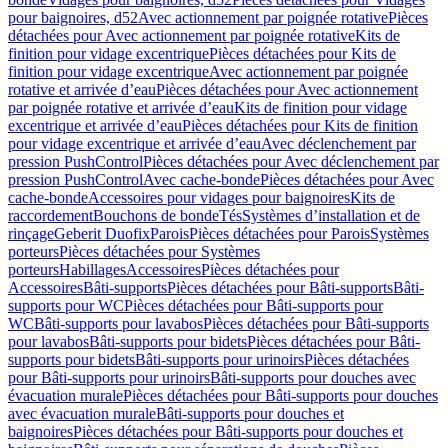
pour baignoires, d52
Avec actionnement par poignée rotative
Pièces
détachées pour Avec actionnement par poignée rotative
Kits de
finition pour vidage excentrique
Pièces détachées pour Kits de
finition pour vidage excentrique
Avec actionnement par poignée
rotative et arrivée d’eau
Pièces détachées pour Avec actionnement
par poignée rotative et arrivée d’eau
Kits de finition pour vidage
excentrique et arrivée d’eau
Pièces détachées pour Kits de finition
pour vidage excentrique et arrivée d’eau
Avec déclenchement par
pression PushControl
Pièces détachées pour Avec déclenchement par
pression PushControl
Avec cache-bonde
Pièces détachées pour Avec
cache-bonde
Accessoires pour vidages pour baignoires
Kits de
raccordement
Bouchons de bonde
Tés
Systèmes d’installation et de
rinçage
Geberit Duofix
Parois
Pièces détachées pour Parois
Systèmes
porteurs
Pièces détachées pour Systèmes
porteurs
Habillages
Accessoires
Pièces détachées pour
Accessoires
Bâti-supports
Pièces détachées pour Bâti-supports
Bâti-
supports pour WC
Pièces détachées pour Bâti-supports pour
WC
Bâti-supports pour lavabos
Pièces détachées pour Bâti-supports
pour lavabos
Bâti-supports pour bidets
Pièces détachées pour Bâti-
supports pour bidets
Bâti-supports pour urinoirs
Pièces détachées
pour Bâti-supports pour urinoirs
Bâti-supports pour douches avec
évacuation murale
Pièces détachées pour Bâti-supports pour douches
avec évacuation murale
Bâti-supports pour douches et
baignoires
Pièces détachées pour Bâti-supports pour douches et