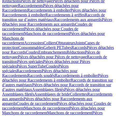
Réductions
Pièces de nettoyage
Pièces détachées pour Pièces de
nettoyage
Raccordements
Pièces détachées pour
Raccordements
Raccordements à emboîter
Pièces détachées pour
Raccordements à emboîter
Raccordements à griffes
Raccords de
transition sur d’autres matériaux
Raccordements aux appareils
Pièces
détachées pour Raccordements aux appareils
Coudes de
raccordement
Pièces détachées pour Coudes de
raccordement
Manchons de raccordement
Pièces détachées pour
Manchons de
raccordement
Accessoires
Colliers
Obturateurs
Joints
Capes de
protection
Consommables
Geberit PE
Tubes
Raccords
Pièces détachées
pour Raccords
Coudes
Embranchements
Réductions
Pièces de
nettoyage
Pièces détachées pour Pièces de nettoyage
Raccords de
transition
Pièces spéciales
Pièces détachées pour Pièces
spéciales
Pièces SuperTube
Coudes
Pièces
spéciales
Raccordements
Pièces détachées pour
Raccordements
Raccords soudés
Raccordements à emboîter
Pièces
détachées pour Raccordements à emboîter
Raccords de transition sur
d’autres matériaux
Pièces détachées pour Raccords de transition sur
d’autres matériaux
Assemblages filetés
Pièces détachées pour
Assemblages filetés
Assemblages de bride
Collerettes
Raccordements
aux appareils
Pièces détachées pour Raccordements aux
appareils
Coudes de raccordement
Pièces détachées pour Coudes de
raccordement
Manchons de raccordement
Pièces détachées pour
Manchons de raccordement
Manchons de raccordement
Pièces