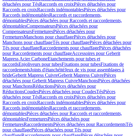
détachées pour Tés
Raccords en croix
Pièces détachées pour
Raccords en croix
Raccords indémontables
Pièces détachées pour
Raccords indémontables
Raccords et raccordements,
démontables
Pièces détachées pour Raccords et raccordements,
démontables
Compensateurs
Pièces détachées pour
Compensateurs
Fermetures
Pièces détachées pour
Fermetures
Manchons pour chauffage
Pièces détachées pour
Manchons pour chauffage
Tés pour chauffage
Pièces détachées pour
Tés pour chauffage
Raccordements pour chauffage
Pièces détachées
pour Raccordements pour chauffage
Accessoires pour Geberit
Mapress Acier Carbone
Etanchements pour tubes et
raccords
Enjoliveurs pour tubes
Fixations pour tubes
Fixations de
raccordements
Joints d'étanchéité
Jeux de vis pour assemblages à
bride
Geberit Mapress Cuivre
Geberit Mapress Cuivre
Pièces
détachées pour Geberit Mapress Cuivre
Manchons
Pièces détachées
pour Manchons
Réductions
Pièces détachées pour
Réductions
Coudes
Pièces détachées pour Coudes
Tés
Pièces
détachées pour Tés
Raccords en croix
Pièces détachées pour
Raccords en croix
Raccords indémontables
Pièces détachées pour
Raccords indémontables
Raccords et raccordements,
démontables
Pièces détachées pour Raccords et raccordements,
démontables
Fermetures
Pièces détachées pour
Fermetures
Raccordements
Pièces détachées pour Raccordements
Tés
pour chauffage
Pièces détachées pour Tés pour
chauffage
Raccordements pour chauffage
Pièces détachées pour