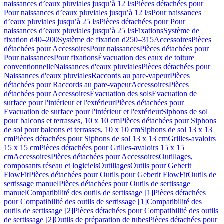
naissances d’eaux pluviales jusqu’à 12 l/s
Pièces détachées pour
Pour naissances d’eaux pluviales jusqu’à 12 l/s
Pour naissances
d’eaux pluviales jusqu’à 25 l/s
Pièces détachées pour Pour
naissances d’eaux pluviales jusqu’à 25 l/s
Fixations
Système de
fixation d40–200
Système de fixation d250–315
Accessoires
Pièces
détachées pour Accessoires
Pour naissances
Pièces détachées pour
Pour naissances
Pour fixations
Évacuation des eaux de toiture
conventionnelle
Naissances d'eaux pluviales
Pièces détachées pour
Naissances d'eaux pluviales
Raccords au pare-vapeur
Pièces
détachées pour Raccords au pare-vapeur
Accessoires
Pièces
détachées pour Accessoires
Évacuation des sols
Evacuation de
surface pour l'intérieur et l'extérieur
Pièces détachées pour
Evacuation de surface pour l'intérieur et l'extérieur
Siphons de sol
pour balcons et terrasses, 10 x 10 cm
Pièces détachées pour Siphons
de sol pour balcons et terrasses, 10 x 10 cm
Siphons de sol 13 x 13
cm
Pièces détachées pour Siphons de sol 13 x 13 cm
Grilles-avaloirs
15 x 15 cm
Pièces détachées pour Grilles-avaloirs 15 x 15
cm
Accessoires
Pièces détachées pour Accessoires
Outillages,
composants réseau et logiciels
Outillages
Outils pour Geberit
FlowFit
Pièces détachées pour Outils pour Geberit FlowFit
Outils de
sertissage manuel
Pièces détachées pour Outils de sertissage
manuel
Compatibilité des outils de sertissage [1]
Pièces détachées
pour Compatibilité des outils de sertissage [1]
Compatibilité des
outils de sertissage [2]
Pièces détachées pour Compatibilité des outils
de sertissage [2]
Outils de préparation de tubes
Pièces détachées pour