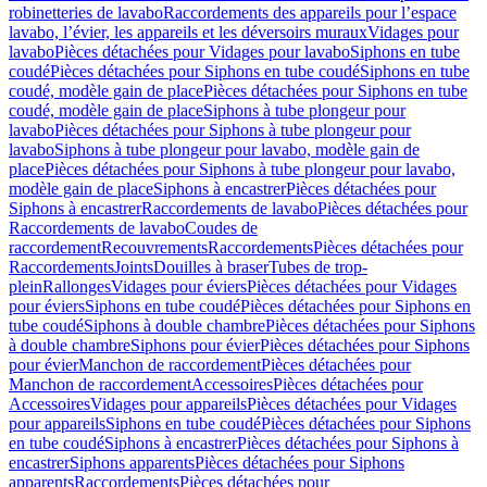
robinetteries de lavabo
Raccordements des appareils pour l’espace
lavabo, l’évier, les appareils et les déversoirs muraux
Vidages pour
lavabo
Pièces détachées pour Vidages pour lavabo
Siphons en tube
coudé
Pièces détachées pour Siphons en tube coudé
Siphons en tube
coudé, modèle gain de place
Pièces détachées pour Siphons en tube
coudé, modèle gain de place
Siphons à tube plongeur pour
lavabo
Pièces détachées pour Siphons à tube plongeur pour
lavabo
Siphons à tube plongeur pour lavabo, modèle gain de
place
Pièces détachées pour Siphons à tube plongeur pour lavabo,
modèle gain de place
Siphons à encastrer
Pièces détachées pour
Siphons à encastrer
Raccordements de lavabo
Pièces détachées pour
Raccordements de lavabo
Coudes de
raccordement
Recouvrements
Raccordements
Pièces détachées pour
Raccordements
Joints
Douilles à braser
Tubes de trop-
plein
Rallonges
Vidages pour éviers
Pièces détachées pour Vidages
pour éviers
Siphons en tube coudé
Pièces détachées pour Siphons en
tube coudé
Siphons à double chambre
Pièces détachées pour Siphons
à double chambre
Siphons pour évier
Pièces détachées pour Siphons
pour évier
Manchon de raccordement
Pièces détachées pour
Manchon de raccordement
Accessoires
Pièces détachées pour
Accessoires
Vidages pour appareils
Pièces détachées pour Vidages
pour appareils
Siphons en tube coudé
Pièces détachées pour Siphons
en tube coudé
Siphons à encastrer
Pièces détachées pour Siphons à
encastrer
Siphons apparents
Pièces détachées pour Siphons
apparents
Raccordements
Pièces détachées pour