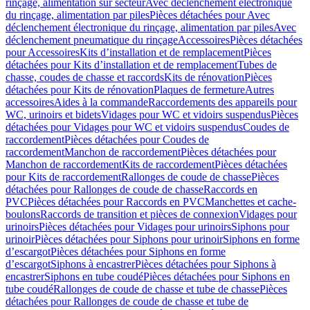
rinçage, alimentation sur secteur
Avec déclenchement électronique
du rinçage, alimentation par piles
Pièces détachées pour Avec
déclenchement électronique du rinçage, alimentation par piles
Avec
déclenchement pneumatique du rinçage
Accessoires
Pièces détachées
pour Accessoires
Kits d’installation et de remplacement
Pièces
détachées pour Kits d’installation et de remplacement
Tubes de
chasse, coudes de chasse et raccords
Kits de rénovation
Pièces
détachées pour Kits de rénovation
Plaques de fermeture
Autres
accessoires
Aides à la commande
Raccordements des appareils pour
WC, urinoirs et bidets
Vidages pour WC et vidoirs suspendus
Pièces
détachées pour Vidages pour WC et vidoirs suspendus
Coudes de
raccordement
Pièces détachées pour Coudes de
raccordement
Manchon de raccordement
Pièces détachées pour
Manchon de raccordement
Kits de raccordement
Pièces détachées
pour Kits de raccordement
Rallonges de coude de chasse
Pièces
détachées pour Rallonges de coude de chasse
Raccords en
PVC
Pièces détachées pour Raccords en PVC
Manchettes et cache-
boulons
Raccords de transition et pièces de connexion
Vidages pour
urinoirs
Pièces détachées pour Vidages pour urinoirs
Siphons pour
urinoir
Pièces détachées pour Siphons pour urinoir
Siphons en forme
d’escargot
Pièces détachées pour Siphons en forme
d’escargot
Siphons à encastrer
Pièces détachées pour Siphons à
encastrer
Siphons en tube coudé
Pièces détachées pour Siphons en
tube coudé
Rallonges de coude de chasse et tube de chasse
Pièces
détachées pour Rallonges de coude de chasse et tube de