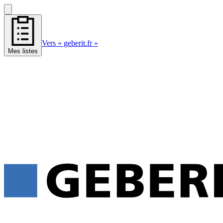
Vers « geberit.fr »
Mes listes