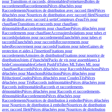
pour Transitions et raccords, démontables
Fermetures
Boîtes de
raccordement
Raccordements
Pièces détachées pour
Raccordements
Nourrices de distribution avec raccord fileté
Pièces
détachées pour Nourrices de distribution avec raccord fileté
Nourrice
de distribution avec raccord à sertir
Compteurs d'eau
Tés pour
chauffage
Transitions et raccords pour chauffage,
démontables
Raccordements pour chauffage
Pièces détachées pour
Raccordements pour chauffage
Accessoires
Isolations pour tubes et
raccords
Isolations pour raccordements
Étanchéités pour tubes et
raccords
Étanchéités pour raccords
Recouvrements pour
tubes
Recouvrement pour raccords
Fixations pour tubes
Gaines de
protection et aides à l'insertion
Fixations pour
raccordements
Armoires de distribution
Fixations pour nourrice de
distribution
Joints d’étanchéité
Packs de vis pour assemblages à
bride
Consommables
Geberit PushFit
Tubes ML
Tubes ML pour
chauffage
Raccords
Pièces détachées pour Raccords
Manchons
Pièces
détachées pour Manchons
Réductions
Pièces détachées pour
Réductions
Coudes
Pièces détachées pour Coudes
Tés
Pièces
détachées pour Tés
Raccords indémontables
Pièces détachées pour
Raccords indémontables
Raccords et raccordements,
démontables
Pièces détachées pour Raccords et raccordements,
démontables
Raccordements
Pièces détachées pour
Raccordements
Nourrices de distribution à emboîter
Pièces détachées
pour Nourrices de distribution à emboîter
Nourrices de distribution
avec raccord fileté
Pièces détachées pour Nourrices de distribution