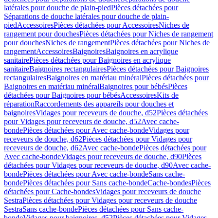
latérales pour douche de plain-pied
Pièces détachées pour
Séparations de douche latérales pour douche de plain-
pied
Accessoires
Pièces détachées pour Accessoires
Niches de
rangement pour douches
Pièces détachées pour Niches de rangement
pour douches
Niches de rangement
Pièces détachées pour Niches de
rangement
Accessoires
Baignoires
Baignoires en acrylique
sanitaire
Pièces détachées pour Baignoires en acrylique
sanitaire
Baignoires rectangulaires
Pièces détachées pour Baignoires
rectangulaires
Baignoires en matériau minéral
Pièces détachées pour
Baignoires en matériau minéral
Baignoires pour bébés
Pièces
détachées pour Baignoires pour bébés
Accessoires
Kits de
réparation
Raccordements des appareils pour douches et
baignoires
Vidages pour receveurs de douche, d52
Pièces détachées
pour Vidages pour receveurs de douche, d52
Avec cache-
bonde
Pièces détachées pour Avec cache-bonde
Vidages pour
receveurs de douche, d62
Pièces détachées pour Vidages pour
receveurs de douche, d62
Avec cache-bonde
Pièces détachées pour
Avec cache-bonde
Vidages pour receveurs de douche, d90
Pièces
détachées pour Vidages pour receveurs de douche, d90
Avec cache-
bonde
Pièces détachées pour Avec cache-bonde
Sans cache-
bonde
Pièces détachées pour Sans cache-bonde
Cache-bondes
Pièces
détachées pour Cache-bondes
Vidages pour receveurs de douche
Sestra
Pièces détachées pour Vidages pour receveurs de douche
Sestra
Sans cache-bonde
Pièces détachées pour Sans cache-
bonde
Vidages pour baignoires, d52
Pièces détachées pour Vidages