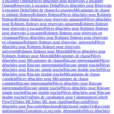
à encastrer Omega
Pièces détachées pour Réservoirs à encastrer
Omega
Réservoirs à encastrer Delta
Pièces détachées pour Réservoirs
à encastrer Delta
Tubes de chasse
Accessoires
Mécanismes de chasse
et robinets flotteurs
Robinets flotteurs
Pièces détachées pour Robinets
flotteurs
Robinets flotteurs pour réservoirs apparents
Pièces détachées
pour Robinets flotteurs pour réservoirs apparents
Robinets flotteurs
pour réservoirs à encastrer
Pièces détachées pour Robinets flotteurs
pour réservoirs à encastrer
Robinets flotteurs pour réservoirs en
céramique
Pièces détachées pour Robinets flotteurs pour réservoirs
en céramique
Robinets flotteurs pour réservoirs, universels
Pièces
détachées pour Robinets flotteurs pour réservoirs,
universels
Robinets flotteurs pour Monolith
Pièces détachées pour
Robinets flotteurs pour Monolith
Mécanismes de chasse
Pièces
détachées pour Mécanismes de chasse
Rinçage interrompable
Pièces
détachées pour Rinçage interrompable
Rinçage simple touche
Pièces
détachées pour Rinçage simple touche
Rinçage double touche
Pièces
détachées pour Rinçage double touche
Mécanismes de chasse
complets
Pièces détachées pour Mécanismes de chasse
complets
Rinçage interrompable
Pièces détachées pour Rinçage
interrompable
Rinçage simple touche
Pièces détachées pour Rinçage
simple touche
Rinçage double touche
Pièces détachées pour Rinçage
double touche
Systèmes de canalisation pour l’alimentation
Geberit
FlowFit
Tubes ML
Tubes ML pour chauffage
Raccords
Pièces
détachées pour Raccords
Manchons
Réductions
Coudes
Tés
Raccords
indémontables
Transitions et raccords, démontables
Pièces détachées