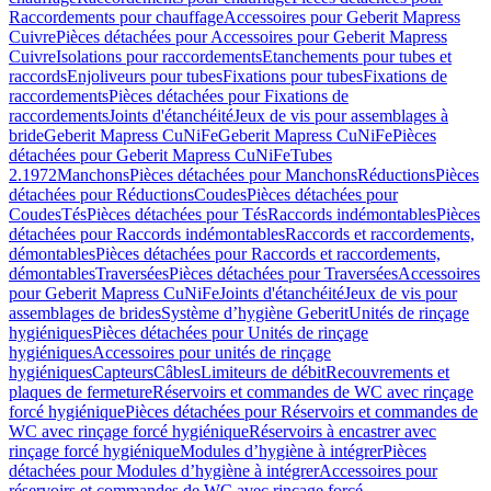
Raccordements pour chauffage
Accessoires pour Geberit Mapress
Cuivre
Pièces détachées pour Accessoires pour Geberit Mapress
Cuivre
Isolations pour raccordements
Etanchements pour tubes et
raccords
Enjoliveurs pour tubes
Fixations pour tubes
Fixations de
raccordements
Pièces détachées pour Fixations de
raccordements
Joints d'étanchéité
Jeux de vis pour assemblages à
bride
Geberit Mapress CuNiFe
Geberit Mapress CuNiFe
Pièces
détachées pour Geberit Mapress CuNiFe
Tubes
2.1972
Manchons
Pièces détachées pour Manchons
Réductions
Pièces
détachées pour Réductions
Coudes
Pièces détachées pour
Coudes
Tés
Pièces détachées pour Tés
Raccords indémontables
Pièces
détachées pour Raccords indémontables
Raccords et raccordements,
démontables
Pièces détachées pour Raccords et raccordements,
démontables
Traversées
Pièces détachées pour Traversées
Accessoires
pour Geberit Mapress CuNiFe
Joints d'étanchéité
Jeux de vis pour
assemblages de brides
Système d’hygiène Geberit
Unités de rinçage
hygiéniques
Pièces détachées pour Unités de rinçage
hygiéniques
Accessoires pour unités de rinçage
hygiéniques
Capteurs
Câbles
Limiteurs de débit
Recouvrements et
plaques de fermeture
Réservoirs et commandes de WC avec rinçage
forcé hygiénique
Pièces détachées pour Réservoirs et commandes de
WC avec rinçage forcé hygiénique
Réservoirs à encastrer avec
rinçage forcé hygiénique
Modules d’hygiène à intégrer
Pièces
détachées pour Modules d’hygiène à intégrer
Accessoires pour
réservoirs et commandes de WC avec rinçage forcé