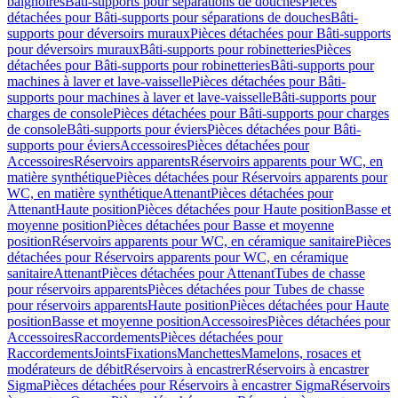
baignoires
Bâti-supports pour séparations de douches
Pièces
détachées pour Bâti-supports pour séparations de douches
Bâti-
supports pour déversoirs muraux
Pièces détachées pour Bâti-supports
pour déversoirs muraux
Bâti-supports pour robinetteries
Pièces
détachées pour Bâti-supports pour robinetteries
Bâti-supports pour
machines à laver et lave-vaisselle
Pièces détachées pour Bâti-
supports pour machines à laver et lave-vaisselle
Bâti-supports pour
charges de console
Pièces détachées pour Bâti-supports pour charges
de console
Bâti-supports pour éviers
Pièces détachées pour Bâti-
supports pour éviers
Accessoires
Pièces détachées pour
Accessoires
Réservoirs apparents
Réservoirs apparents pour WC, en
matière synthétique
Pièces détachées pour Réservoirs apparents pour
WC, en matière synthétique
Attenant
Pièces détachées pour
Attenant
Haute position
Pièces détachées pour Haute position
Basse et
moyenne position
Pièces détachées pour Basse et moyenne
position
Réservoirs apparents pour WC, en céramique sanitaire
Pièces
détachées pour Réservoirs apparents pour WC, en céramique
sanitaire
Attenant
Pièces détachées pour Attenant
Tubes de chasse
pour réservoirs apparents
Pièces détachées pour Tubes de chasse
pour réservoirs apparents
Haute position
Pièces détachées pour Haute
position
Basse et moyenne position
Accessoires
Pièces détachées pour
Accessoires
Raccordements
Pièces détachées pour
Raccordements
Joints
Fixations
Manchettes
Mamelons, rosaces et
modérateurs de débit
Réservoirs à encastrer
Réservoirs à encastrer
Sigma
Pièces détachées pour Réservoirs à encastrer Sigma
Réservoirs