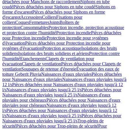
détachées pour Manchons de raccordement
Siphons en tube
coudé
Pièces détachées pour Siphons en tube coudé
Siphons en
forme d'escargot
Pièces détachées pour Siphons en forme
d'escargot
Accessoires
Colliers
Fixations pour
colliers
Coques
Fermetures
Joints
Boîtiers de
protection
Consommables
Protection incendie, protection acoustique
et protection contre l'humidité
Protection incendie
Pièces détachées
pour Protection incendie
Protection incendie pour systèmes
d'évacuation
Pièces détachées pour Protection incendie pour
systèmes d'évacuation
Protection acoustique
Isolations des bruits
solidiens
Isolations des bruits solidiens et aériens
Protection contre
l'humidité
Etanchements
Clapets de ventilation pour
évacuation
Clapets de ventilation
Pièces détachées pour Clapets de
ventilation
Soupapes de retenue d'énergie
Évacuation des eaux de
toiture Geberit Pluvia
Naissances d'eaux pluviales
Pièces détachées
pour Naissances d'eaux pluviales
Naissances d'eaux pluviales jusqu'à
12 l/s
Pièces détachées pour Naissances d'eaux pluviales jusqu'à 12
l/s
Naissances d'eaux pluviales jusqu'à 25 l/s
Pièces détachées pour
Naissances d'eaux pluviales jusqu'à 25 l/s
Naissances d'eaux
pluviales pour chéneaux
Pièces détachées pour Naissances d'eaux
pluviales pour chéneaux
Naissances d'eaux pluviales jusqu'à 12
l/s
Pièces détachées pour Naissances d'eaux pluviales jusqu'à 12
l/s
Naissances d'eaux pluviales jusqu'à 25 l/s
Pièces détachées pour
Naissances d'eaux pluviales jusqu'à 25 l/s
Trop-pleins de
sécurité
Pièces détachées pour Trop-pleins de sécurité
Pour