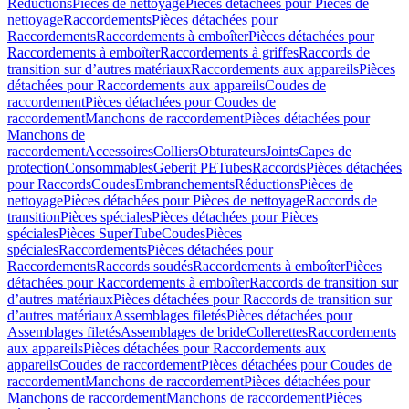
Réductions
Pièces de nettoyage
Pièces détachées pour Pièces de
nettoyage
Raccordements
Pièces détachées pour
Raccordements
Raccordements à emboîter
Pièces détachées pour
Raccordements à emboîter
Raccordements à griffes
Raccords de
transition sur d’autres matériaux
Raccordements aux appareils
Pièces
détachées pour Raccordements aux appareils
Coudes de
raccordement
Pièces détachées pour Coudes de
raccordement
Manchons de raccordement
Pièces détachées pour
Manchons de
raccordement
Accessoires
Colliers
Obturateurs
Joints
Capes de
protection
Consommables
Geberit PE
Tubes
Raccords
Pièces détachées
pour Raccords
Coudes
Embranchements
Réductions
Pièces de
nettoyage
Pièces détachées pour Pièces de nettoyage
Raccords de
transition
Pièces spéciales
Pièces détachées pour Pièces
spéciales
Pièces SuperTube
Coudes
Pièces
spéciales
Raccordements
Pièces détachées pour
Raccordements
Raccords soudés
Raccordements à emboîter
Pièces
détachées pour Raccordements à emboîter
Raccords de transition sur
d’autres matériaux
Pièces détachées pour Raccords de transition sur
d’autres matériaux
Assemblages filetés
Pièces détachées pour
Assemblages filetés
Assemblages de bride
Collerettes
Raccordements
aux appareils
Pièces détachées pour Raccordements aux
appareils
Coudes de raccordement
Pièces détachées pour Coudes de
raccordement
Manchons de raccordement
Pièces détachées pour
Manchons de raccordement
Manchons de raccordement
Pièces