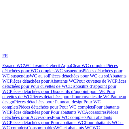
FR
Espace WC
WC lavants Geberit AquaClean
WC complets
Pièces
détachées pour WC complets
WC suspendus
Pièces détachées pour
WC suspendus
WC au sol
Pièces détachées pour WC au sol
Abattants
WC
Pièces détachées pour Abattants WC
Pour cuvettes de WC
Pièces
détachées pour Pour cuvettes de WC
Dispositifs d’appoint pour
WC
Pièces détachées pour Dispositifs d’appoint pour WC
Pour
cuvettes de WC
Pièces détachées pour Pour cuvettes de WC
Panneau
design
Pièces détachées pour Panneau design
Pour WC
complets
Pièces détachées pour Pour WC complets
Pour abattants
WC
Pièces détachées pour Pour abattants WC
Accessoires
Pièces
détachées pour Accessoires
Pour WC complets
Pour abattants
WC
Pièces détachées pour Pour abattants WC
Pour abattants WC et
WC complets
Consommables
WC et abattants WC
WC