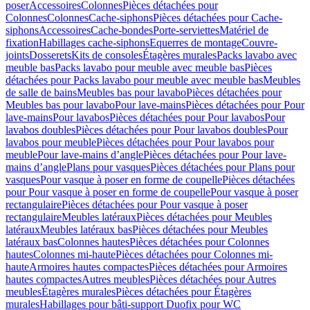
poser
Accessoires
Colonnes
Pièces détachées pour
Colonnes
Colonnes
Cache-siphons
Pièces détachées pour Cache-
siphons
Accessoires
Cache-bondes
Porte-serviettes
Matériel de
fixation
Habillages cache-siphons
Equerres de montage
Couvre-
joints
Dosserets
Kits de consoles
Étagères murales
Packs lavabo avec
meuble bas
Packs lavabo pour meuble avec meuble bas
Pièces
détachées pour Packs lavabo pour meuble avec meuble bas
Meubles
de salle de bains
Meubles bas pour lavabo
Pièces détachées pour
Meubles bas pour lavabo
Pour lave-mains
Pièces détachées pour Pour
lave-mains
Pour lavabos
Pièces détachées pour Pour lavabos
Pour
lavabos doubles
Pièces détachées pour Pour lavabos doubles
Pour
lavabos pour meuble
Pièces détachées pour Pour lavabos pour
meuble
Pour lave-mains d’angle
Pièces détachées pour Pour lave-
mains d’angle
Plans pour vasques
Pièces détachées pour Plans pour
vasques
Pour vasque à poser en forme de coupelle
Pièces détachées
pour Pour vasque à poser en forme de coupelle
Pour vasque à poser
rectangulaire
Pièces détachées pour Pour vasque à poser
rectangulaire
Meubles latéraux
Pièces détachées pour Meubles
latéraux
Meubles latéraux bas
Pièces détachées pour Meubles
latéraux bas
Colonnes hautes
Pièces détachées pour Colonnes
hautes
Colonnes mi-haute
Pièces détachées pour Colonnes mi-
haute
Armoires hautes compactes
Pièces détachées pour Armoires
hautes compactes
Autres meubles
Pièces détachées pour Autres
meubles
Étagères murales
Pièces détachées pour Étagères
murales
Habillages pour bâti-support Duofix pour WC