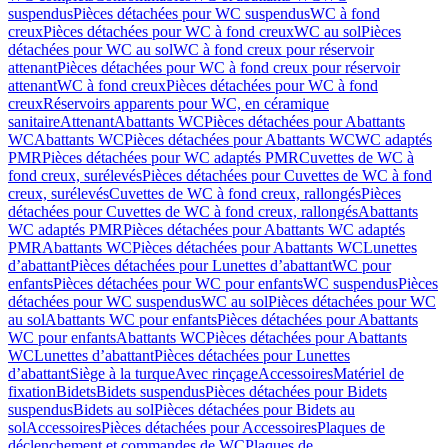
suspendus
Pièces détachées pour WC suspendus
WC à fond
creux
Pièces détachées pour WC à fond creux
WC au sol
Pièces
détachées pour WC au sol
WC à fond creux pour réservoir
attenant
Pièces détachées pour WC à fond creux pour réservoir
attenant
WC à fond creux
Pièces détachées pour WC à fond
creux
Réservoirs apparents pour WC, en céramique
sanitaire
Attenant
Abattants WC
Pièces détachées pour Abattants
WC
Abattants WC
Pièces détachées pour Abattants WC
WC adaptés
PMR
Pièces détachées pour WC adaptés PMR
Cuvettes de WC à
fond creux, surélevés
Pièces détachées pour Cuvettes de WC à fond
creux, surélevés
Cuvettes de WC à fond creux, rallongés
Pièces
détachées pour Cuvettes de WC à fond creux, rallongés
Abattants
WC adaptés PMR
Pièces détachées pour Abattants WC adaptés
PMR
Abattants WC
Pièces détachées pour Abattants WC
Lunettes
d’abattant
Pièces détachées pour Lunettes d’abattant
WC pour
enfants
Pièces détachées pour WC pour enfants
WC suspendus
Pièces
détachées pour WC suspendus
WC au sol
Pièces détachées pour WC
au sol
Abattants WC pour enfants
Pièces détachées pour Abattants
WC pour enfants
Abattants WC
Pièces détachées pour Abattants
WC
Lunettes d’abattant
Pièces détachées pour Lunettes
d’abattant
Siège à la turque
Avec rinçage
Accessoires
Matériel de
fixation
Bidets
Bidets suspendus
Pièces détachées pour Bidets
suspendus
Bidets au sol
Pièces détachées pour Bidets au
sol
Accessoires
Pièces détachées pour Accessoires
Plaques de
déclenchement et commandes de WC
Plaques de