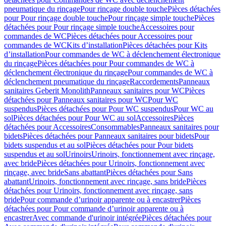
pneumatique du rinçage
Pour rinçage double touche
Pièces détachées
pour Pour rinçage double touche
Pour rinçage simple touche
Pièces
détachées pour Pour rinçage simple touche
Accessoires pour
commandes de WC
Pièces détachées pour Accessoires pour
commandes de WC
Kits d’installation
Pièces détachées pour Kits
d’installation
Pour commandes de WC à déclenchement électronique
du rinçage
Pièces détachées pour Pour commandes de WC à
déclenchement électronique du rinçage
Pour commandes de WC à
déclenchement pneumatique du rinçage
Raccordements
Panneaux
sanitaires Geberit Monolith
Panneaux sanitaires pour WC
Pièces
détachées pour Panneaux sanitaires pour WC
Pour WC
suspendus
Pièces détachées pour Pour WC suspendus
Pour WC au
sol
Pièces détachées pour Pour WC au sol
Accessoires
Pièces
détachées pour Accessoires
Consommables
Panneaux sanitaires pour
bidets
Pièces détachées pour Panneaux sanitaires pour bidets
Pour
bidets suspendus et au sol
Pièces détachées pour Pour bidets
suspendus et au sol
Urinoirs
Urinoirs, fonctionnement avec rinçage,
avec bride
Pièces détachées pour Urinoirs, fonctionnement avec
rinçage, avec bride
Sans abattant
Pièces détachées pour Sans
abattant
Urinoirs, fonctionnement avec rinçage, sans bride
Pièces
détachées pour Urinoirs, fonctionnement avec rinçage, sans
bride
Pour commande d’urinoir apparente ou à encastrer
Pièces
détachées pour Pour commande d’urinoir apparente ou à
encastrer
Avec commande d'urinoir intégrée
Pièces détachées pour