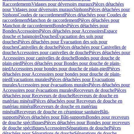
Raccordements
Vidages pour déversoirs muraux
Pièces détachées
pour Vidages pour déversoirs muraux
Siphons
Pièces détachées pour
Siphons
Coudes de raccordement
Pièces détachées pour Coudes de
raccordement
Manchon de raccordement
Pièces détachées pour
Manchon de raccordement
Bondes
Pièces détachées pour
Bondes
Accessoires
Pièces détachées pour Accessoires
Espace
douche et baignoire
Douches
Évacuation des sols pour
douches
Pièces détachées pour Évacuation des sols pour
douches
Canivelles de douche
Pièces détachées pour Canivelles de
douche
Accessoires pour canivelles de douche
Pièces détachées pour
Accessoires pour canivelles de douche
Bondes pour douche de
plain-pied
Pièces détachées pour Bondes pour douche de plain-
pied
Accessoires pour bondes pour douche de plain-pied
Pièces
détachées pour Accessoires pour bondes pour douche de plain-
pied
Evacuations murales
Pièces détachées pour Evacuations
murales
Accessoires pour évacuations murales
Pièces détachées pour
Accessoires pour évacuations murales
Receveurs de douche
Pièces
détachées pour Receveurs de douche
Receveurs de douche en
matériau minéral
Pièces détachées pour Receveurs de douche en
matériau minéral
Receveurs de douche en matériau
minéral
Receveurs de douche en céramique sanitaire
Bâti-
supports
Pièces détachées pour Bâti-supports
Bondes pour receveurs
de douche spécifiques
Pièces détachées pour Bondes pour receveurs
de douche spécifiques
Accessoires
Séparations de douche
Pièces
détachées pour Séparations de douche
Séparations de douche