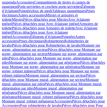
suspendu
Accessoires
Compartiments de tiroirs et casiers de
rangement
Porte-serviettes et crochets porte-serviettes
Éléments
d’éclairage
Poignées
Jeux de pieds
Tableaux magnétiques
Prises
électriques
Autres accessoires
Miroirs et armoires et
toilette
Miroirs
Pièces détachées pour Miroirs
Avec éclairage
intégré
Pièces détachées pour Avec éclairage intégré
Armoires de
toilette
Pièces détachées pour Armoires de toilette
Avec éclairage
intégré
Pièces détachées pour Avec éclairage
intégré
Accessoires
Éléments d’éclairage
Poignées
Autres
accessoires
Prises électriques
Robinetteries
Robinetteries de
lavabo
Pièces détachées pour Robinetteries de lavabo
Montage sur
gorge, alimentation sur secteur
Pièces détachées pour Montage sur
gorge, alimentation sur secteur
Montage sur gorge, alimentation par
piles
Pièces détachées pour Montage sur gorge, alimentation par
piles
Montage sur gorge, alimentation par générateur
Pièces détachées
pour Montage sur gorge, alimentation par générateur
Montage sur
gorge, robinet mitigeur
Pièces détachées pour Montage sur gorge,
robinet mitigeur
Montage mural, alimentation sur secteur
Pièces
détachées pour Montage mural, alimentation sur secteur
Montage
mural, alimentation par piles
Pièces détachées pour Montage mural,
alimentation par piles
Montage mural, alimentation par
générateur
Pièces détachées pour Montage mural, alimentation par
générateur
Montage mural, robinet mélangeur
Pièces détachées pour
Montage mural, robinet mélangeur
Accessoires
Pièces détachées pour
Accessoires
Pour robinetteries de lavabo
Pièces détachées pour Pour