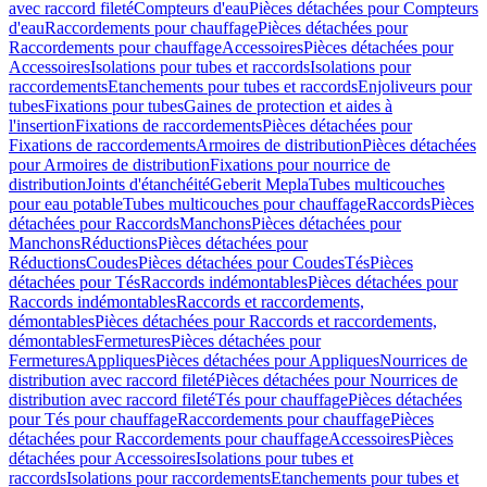
avec raccord fileté
Compteurs d'eau
Pièces détachées pour Compteurs
d'eau
Raccordements pour chauffage
Pièces détachées pour
Raccordements pour chauffage
Accessoires
Pièces détachées pour
Accessoires
Isolations pour tubes et raccords
Isolations pour
raccordements
Etanchements pour tubes et raccords
Enjoliveurs pour
tubes
Fixations pour tubes
Gaines de protection et aides à
l'insertion
Fixations de raccordements
Pièces détachées pour
Fixations de raccordements
Armoires de distribution
Pièces détachées
pour Armoires de distribution
Fixations pour nourrice de
distribution
Joints d'étanchéité
Geberit Mepla
Tubes multicouches
pour eau potable
Tubes multicouches pour chauffage
Raccords
Pièces
détachées pour Raccords
Manchons
Pièces détachées pour
Manchons
Réductions
Pièces détachées pour
Réductions
Coudes
Pièces détachées pour Coudes
Tés
Pièces
détachées pour Tés
Raccords indémontables
Pièces détachées pour
Raccords indémontables
Raccords et raccordements,
démontables
Pièces détachées pour Raccords et raccordements,
démontables
Fermetures
Pièces détachées pour
Fermetures
Appliques
Pièces détachées pour Appliques
Nourrices de
distribution avec raccord fileté
Pièces détachées pour Nourrices de
distribution avec raccord fileté
Tés pour chauffage
Pièces détachées
pour Tés pour chauffage
Raccordements pour chauffage
Pièces
détachées pour Raccordements pour chauffage
Accessoires
Pièces
détachées pour Accessoires
Isolations pour tubes et
raccords
Isolations pour raccordements
Etanchements pour tubes et