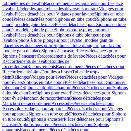
robinetteries de lavabo
Raccordements des appareils pour l’espace
lavabo, l’évier, les appareils et les déversoirs muraux
Vidages pour
lavabo
Pièces détachées pour Vidages pour lavabo
Siphons en tube
coudé
Pièces détachées pour Siphons en tube coudé
Siphons en tube
coudé, modèle gain de place
Pièces détachées pour Siphons en tube
coudé, modèle gain de place
Siphons à tube plongeur pour
lavabo
Pièces détachées pour Siphons à tube plongeur pour
lavabo
Siphons à tube plongeur pour lavabo, modèle gain de
place
Pièces détachées pour Siphons à tube plongeur pour lavabo,
modèle gain de place
Siphons à encastrer
Pièces détachées pour
Siphons à encastrer
Raccordements de lavabo
Pièces détachées pour
Raccordements de lavabo
Coudes de
raccordement
Recouvrements
Raccordements
Pièces détachées pour
Raccordements
Joints
Douilles à braser
Tubes de trop-
plein
Rallonges
Vidages pour éviers
Pièces détachées pour Vidages
pour éviers
Siphons en tube coudé
Pièces détachées pour Siphons en
tube coudé
Siphons à double chambre
Pièces détachées pour Siphons
à double chambre
Siphons pour évier
Pièces détachées pour Siphons
pour évier
Manchon de raccordement
Pièces détachées pour
Manchon de raccordement
Accessoires
Pièces détachées pour
Accessoires
Vidages pour appareils
Pièces détachées pour Vidages
pour appareils
Siphons en tube coudé
Pièces détachées pour Siphons
en tube coudé
Siphons à encastrer
Pièces détachées pour Siphons à
encastrer
Siphons apparents
Pièces détachées pour Siphons
apparents
Raccordements
Pièces détachées pour