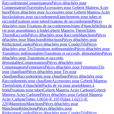
Raccordements
Compensateurs
Pièces détachées pour
Compensateurs
Traversées
Accessoires pour Geberit Mapress Acier
Inox
Pièces détachées pour Accessoires pour Geberit Mapress Acier
Inox
Isolations pour raccordements
Etanchements pour tubes et
raccords
Fixations pour tubes
Fixations de raccordements
Pièces
détachées pour Fixations de raccordements
Joints d'étanchéité
Jeux de
vis pour assemblages à bride
Geberit Mapress Therm
Tubes
Therm
Raccords
Pièces détachées pour Raccords
Manchons
Pièces
détachées pour Manchons
Réductions
Pièces détachées pour
Réductions
Coudes
Pièces détachées pour Coudes
Tés
Pièces
détachées pour Tés
Transitions indémontables
Pièces détachées pour
Transitions indémontables
Transitions et raccords, démontables
Pièces
détachées pour Transitions et raccords,
démontables
Compensateurs
Pièces détachées pour
Compensateurs
Fermetures
Pièces détachées pour Fermetures
Tés
pour chauffage
Pièces détachées pour Tés pour
chauffage
Raccordements pour chauffage
Pièces détachées pour
Raccordements pour chauffage
Accessoires pour Geberit Mapress
Therm
Joints d’étanchéité
Packs de vis pour assemblages à
bride
Fixations pour tubes
Geberit Mapress Acier Carbone
Geberit
Mapress Acier Carbone
Pièces détachées pour Geberit Mapress
Acier Carbone
Tubes 1.0034 (E 195)
Tubes 1.0215 (E
220)
Mamelons
Manchons
Pièces détachées pour
Manchons
Réductions
Pièces détachées pour
Réductions
Coudes
Pièces détachées pour Coudes
Tés
Pièces