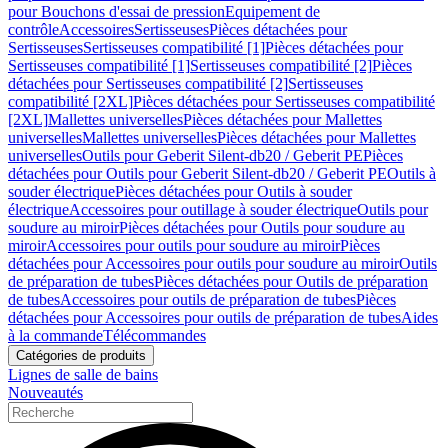
pour Bouchons d'essai de pression
Equipement de
contrôle
Accessoires
Sertisseuses
Pièces détachées pour
Sertisseuses
Sertisseuses compatibilité [1]
Pièces détachées pour
Sertisseuses compatibilité [1]
Sertisseuses compatibilité [2]
Pièces
détachées pour Sertisseuses compatibilité [2]
Sertisseuses
compatibilité [2XL]
Pièces détachées pour Sertisseuses compatibilité
[2XL]
Mallettes universelles
Pièces détachées pour Mallettes
universelles
Mallettes universelles
Pièces détachées pour Mallettes
universelles
Outils pour Geberit Silent-db20 / Geberit PE
Pièces
détachées pour Outils pour Geberit Silent-db20 / Geberit PE
Outils à
souder électrique
Pièces détachées pour Outils à souder
électrique
Accessoires pour outillage à souder électrique
Outils pour
soudure au miroir
Pièces détachées pour Outils pour soudure au
miroir
Accessoires pour outils pour soudure au miroir
Pièces
détachées pour Accessoires pour outils pour soudure au miroir
Outils
de préparation de tubes
Pièces détachées pour Outils de préparation
de tubes
Accessoires pour outils de préparation de tubes
Pièces
détachées pour Accessoires pour outils de préparation de tubes
Aides
à la commande
Télécommandes
Catégories de produits
Lignes de salle de bains
Nouveautés