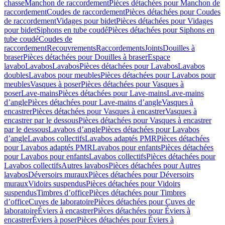
chasse
Manchon de raccordement
Pièces détachées pour Manchon de
raccordement
Coudes de raccordement
Pièces détachées pour Coudes
de raccordement
Vidages pour bidet
Pièces détachées pour Vidages
pour bidet
Siphons en tube coudé
Pièces détachées pour Siphons en
tube coudé
Coudes de
raccordement
Recouvrements
Raccordements
Joints
Douilles à
braser
Pièces détachées pour Douilles à braser
Espace
lavabo
Lavabos
Lavabos
Pièces détachées pour Lavabos
Lavabos
doubles
Lavabos pour meubles
Pièces détachées pour Lavabos pour
meubles
Vasques à poser
Pièces détachées pour Vasques à
poser
Lave-mains
Pièces détachées pour Lave-mains
Lave-mains
d’angle
Pièces détachées pour Lave-mains d’angle
Vasques à
encastrer
Pièces détachées pour Vasques à encastrer
Vasques à
encastrer par le dessous
Pièces détachées pour Vasques à encastrer
par le dessous
Lavabos d’angle
Pièces détachées pour Lavabos
d’angle
Lavabos collectifs
Lavabos adaptés PMR
Pièces détachées
pour Lavabos adaptés PMR
Lavabos pour enfants
Pièces détachées
pour Lavabos pour enfants
Lavabos collectifs
Pièces détachées pour
Lavabos collectifs
Autres lavabos
Pièces détachées pour Autres
lavabos
Déversoirs muraux
Pièces détachées pour Déversoirs
muraux
Vidoirs suspendus
Pièces détachées pour Vidoirs
suspendus
Timbres dʼoffice
Pièces détachées pour Timbres
dʼoffice
Cuves de laboratoire
Pièces détachées pour Cuves de
laboratoire
Éviers à encastrer
Pièces détachées pour Éviers à
encastrer
Éviers à poser
Pièces détachées pour Éviers à