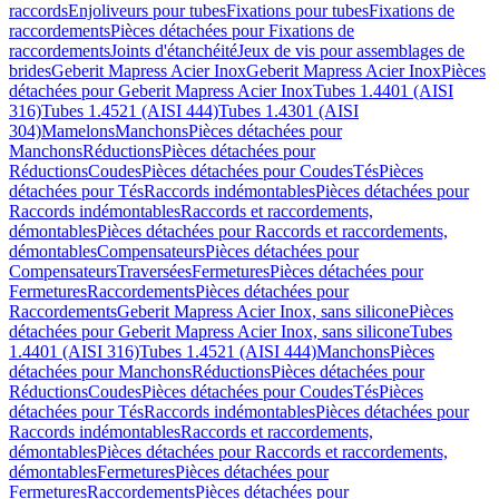
raccords
Enjoliveurs pour tubes
Fixations pour tubes
Fixations de
raccordements
Pièces détachées pour Fixations de
raccordements
Joints d'étanchéité
Jeux de vis pour assemblages de
brides
Geberit Mapress Acier Inox
Geberit Mapress Acier Inox
Pièces
détachées pour Geberit Mapress Acier Inox
Tubes 1.4401 (AISI
316)
Tubes 1.4521 (AISI 444)
Tubes 1.4301 (AISI
304)
Mamelons
Manchons
Pièces détachées pour
Manchons
Réductions
Pièces détachées pour
Réductions
Coudes
Pièces détachées pour Coudes
Tés
Pièces
détachées pour Tés
Raccords indémontables
Pièces détachées pour
Raccords indémontables
Raccords et raccordements,
démontables
Pièces détachées pour Raccords et raccordements,
démontables
Compensateurs
Pièces détachées pour
Compensateurs
Traversées
Fermetures
Pièces détachées pour
Fermetures
Raccordements
Pièces détachées pour
Raccordements
Geberit Mapress Acier Inox, sans silicone
Pièces
détachées pour Geberit Mapress Acier Inox, sans silicone
Tubes
1.4401 (AISI 316)
Tubes 1.4521 (AISI 444)
Manchons
Pièces
détachées pour Manchons
Réductions
Pièces détachées pour
Réductions
Coudes
Pièces détachées pour Coudes
Tés
Pièces
détachées pour Tés
Raccords indémontables
Pièces détachées pour
Raccords indémontables
Raccords et raccordements,
démontables
Pièces détachées pour Raccords et raccordements,
démontables
Fermetures
Pièces détachées pour
Fermetures
Raccordements
Pièces détachées pour