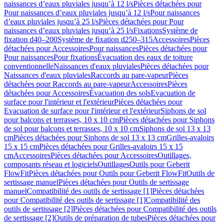
naissances d’eaux pluviales jusqu’à 12 l/s
Pièces détachées pour
Pour naissances d’eaux pluviales jusqu’à 12 l/s
Pour naissances
d’eaux pluviales jusqu’à 25 l/s
Pièces détachées pour Pour
naissances d’eaux pluviales jusqu’à 25 l/s
Fixations
Système de
fixation d40–200
Système de fixation d250–315
Accessoires
Pièces
détachées pour Accessoires
Pour naissances
Pièces détachées pour
Pour naissances
Pour fixations
Évacuation des eaux de toiture
conventionnelle
Naissances d'eaux pluviales
Pièces détachées pour
Naissances d'eaux pluviales
Raccords au pare-vapeur
Pièces
détachées pour Raccords au pare-vapeur
Accessoires
Pièces
détachées pour Accessoires
Évacuation des sols
Evacuation de
surface pour l'intérieur et l'extérieur
Pièces détachées pour
Evacuation de surface pour l'intérieur et l'extérieur
Siphons de sol
pour balcons et terrasses, 10 x 10 cm
Pièces détachées pour Siphons
de sol pour balcons et terrasses, 10 x 10 cm
Siphons de sol 13 x 13
cm
Pièces détachées pour Siphons de sol 13 x 13 cm
Grilles-avaloirs
15 x 15 cm
Pièces détachées pour Grilles-avaloirs 15 x 15
cm
Accessoires
Pièces détachées pour Accessoires
Outillages,
composants réseau et logiciels
Outillages
Outils pour Geberit
FlowFit
Pièces détachées pour Outils pour Geberit FlowFit
Outils de
sertissage manuel
Pièces détachées pour Outils de sertissage
manuel
Compatibilité des outils de sertissage [1]
Pièces détachées
pour Compatibilité des outils de sertissage [1]
Compatibilité des
outils de sertissage [2]
Pièces détachées pour Compatibilité des outils
de sertissage [2]
Outils de préparation de tubes
Pièces détachées pour