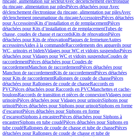
rinçage, alimentation sur secteur
Avec déclenchement électronique
du rinçage, alimentation par piles
Pièces détachées pour Avec
déclenchement électronique du rinçage, alimentation par piles
Avec
déclenchement pneumatique du rinçage
Accessoires
Pièces détachées
pour Accessoires
Kits d’installation et de remplacement
Pièces
détachées pour Kits d’installation et de remplacement
Tubes de
chasse, coudes de chasse et raccords
Kits de rénovation
Pièces
détachées pour Kits de rénovation
Plaques de fermeture
Autres
accessoires
Aides à la commande
Raccordements des appareils pour
WC, urinoirs et bidets
Vidages pour WC et vidoirs suspendus
Pièces
détachées pour Vidages pour WC et vidoirs suspendus
Coudes de
raccordement
Pièces détachées pour Coudes de
raccordement
Manchon de raccordement
Pièces détachées pour
Manchon de raccordement
Kits de raccordement
Pièces détachées
pour Kits de raccordement
Rallonges de coude de chasse
Pièces
détachées pour Rallonges de coude de chasse
Raccords en
PVC
Pièces détachées pour Raccords en PVC
Manchettes et cache-
boulons
Raccords de transition et pièces de connexion
Vidages pour
urinoirs
Pièces détachées pour Vidages pour urinoirs
Siphons pour
urinoir
Pièces détachées pour Siphons pour urinoir
Siphons en forme
d’escargot
Pièces détachées pour Siphons en forme
d’escargot
Siphons à encastrer
Pièces détachées pour Siphons à
encastrer
Siphons en tube coudé
Pièces détachées pour Siphons en
tube coudé
Rallonges de coude de chasse et tube de chasse
Pièces
détachées pour Rallonges de coude de chasse et tube de