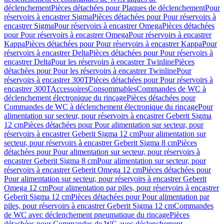
déclenchement
Pièces détachées pour Plaques de déclenchement
Pour
réservoirs à encastrer Sigma
Pièces détachées pour Pour réservoirs à
encastrer Sigma
Pour réservoirs à encastrer Omega
Pièces détachées
pour Pour réservoirs à encastrer Omega
Pour réservoirs à encastrer
Kappa
Pièces détachées pour Pour réservoirs à encastrer Kappa
Pour
réservoirs à encastrer Delta
Pièces détachées pour Pour réservoirs à
encastrer Delta
Pour les réservoirs à encastrer Twinline
Pièces
détachées pour Pour les réservoirs à encastrer Twinline
Pour
réservoirs à encastrer 300T
Pièces détachées pour Pour réservoirs à
encastrer 300T
Accessoires
Consommables
Commandes de WC à
déclenchement électronique du rinçage
Pièces détachées pour
Commandes de WC à déclenchement électronique du rinçage
Pour
alimentation sur secteur, pour réservoirs à encastrer Geberit Sigma
12 cm
Pièces détachées pour Pour alimentation sur secteur, pour
réservoirs à encastrer Geberit Sigma 12 cm
Pour alimentation sur
secteur, pour réservoirs à encastrer Geberit Sigma 8 cm
Pièces
détachées pour Pour alimentation sur secteur, pour réservoirs à
encastrer Geberit Sigma 8 cm
Pour alimentation sur secteur, pour
réservoirs à encastrer Geberit Omega 12 cm
Pièces détachées pour
Pour alimentation sur secteur, pour réservoirs à encastrer Geberit
Omega 12 cm
Pour alimentation par piles, pour réservoirs à encastrer
Geberit Sigma 12 cm
Pièces détachées pour Pour alimentation par
piles, pour réservoirs à encastrer Geberit Sigma 12 cm
Commandes
de WC avec déclenchement pneumatique du rinçage
Pièces
détachées pour Commandes de WC avec déclenchement