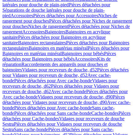
latérales pour douche de plain-pied
Pièces détachées pour
Séparations de douche latérales pour douche de plain-
pied
Accessoires
Pièces détachées pour Accessoires
Niches de
rangement pour douches
Pièces détachées pour Niches de rangement
pour douches
Niches de rangement
Pièces détachées pour Niches de
rangement
Accessoires
Baignoires
Baignoires en acrylique
sanitaire
Pièces détachées pour Baignoires en acrylique
sanitaire
Baignoires rectangulaires
Pièces détachées pour Baignoires
rectangulaires
Baignoires en matériau minéral
Pièces détachées pour
Baignoires en matériau minéral
Baignoires pour bébés
Pièces
détachées pour Baignoires pour bébés
Accessoires
Kits de
réparation
Raccordements des appareils pour douches et
baignoires
Vidages pour receveurs de douche, d52
Pièces détachées
pour Vidages pour receveurs de douche, d52
Avec cache-
bonde
Pièces détachées pour Avec cache-bonde
Vidages pour
receveurs de douche, d62
Pièces détachées pour Vidages pour
receveurs de douche, d62
Avec cache-bonde
Pièces détachées pour
Avec cache-bonde
Vidages pour receveurs de douche, d90
Pièces
détachées pour Vidages pour receveurs de douche, d90
Avec cache-
bonde
Pièces détachées pour Avec cache-bonde
Sans cache-
bonde
Pièces détachées pour Sans cache-bonde
Cache-bondes
Pièces
détachées pour Cache-bondes
Vidages pour receveurs de douche
Sestra
Pièces détachées pour Vidages pour receveurs de douche
Sestra
Sans cache-bonde
Pièces détachées pour Sans cache-
bonde
Vidages pour baignoires, d52
Pièces détachées pour Vidages