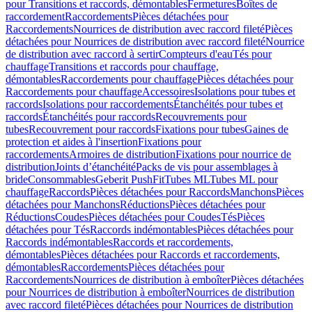
pour Transitions et raccords, démontables
Fermetures
Boîtes de
raccordement
Raccordements
Pièces détachées pour
Raccordements
Nourrices de distribution avec raccord fileté
Pièces
détachées pour Nourrices de distribution avec raccord fileté
Nourrice
de distribution avec raccord à sertir
Compteurs d'eau
Tés pour
chauffage
Transitions et raccords pour chauffage,
démontables
Raccordements pour chauffage
Pièces détachées pour
Raccordements pour chauffage
Accessoires
Isolations pour tubes et
raccords
Isolations pour raccordements
Étanchéités pour tubes et
raccords
Étanchéités pour raccords
Recouvrements pour
tubes
Recouvrement pour raccords
Fixations pour tubes
Gaines de
protection et aides à l'insertion
Fixations pour
raccordements
Armoires de distribution
Fixations pour nourrice de
distribution
Joints d’étanchéité
Packs de vis pour assemblages à
bride
Consommables
Geberit PushFit
Tubes ML
Tubes ML pour
chauffage
Raccords
Pièces détachées pour Raccords
Manchons
Pièces
détachées pour Manchons
Réductions
Pièces détachées pour
Réductions
Coudes
Pièces détachées pour Coudes
Tés
Pièces
détachées pour Tés
Raccords indémontables
Pièces détachées pour
Raccords indémontables
Raccords et raccordements,
démontables
Pièces détachées pour Raccords et raccordements,
démontables
Raccordements
Pièces détachées pour
Raccordements
Nourrices de distribution à emboîter
Pièces détachées
pour Nourrices de distribution à emboîter
Nourrices de distribution
avec raccord fileté
Pièces détachées pour Nourrices de distribution