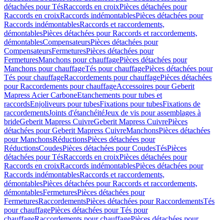
détachées pour Tés
Raccords en croix
Pièces détachées pour
Raccords en croix
Raccords indémontables
Pièces détachées pour
Raccords indémontables
Raccords et raccordements,
démontables
Pièces détachées pour Raccords et raccordements,
démontables
Compensateurs
Pièces détachées pour
Compensateurs
Fermetures
Pièces détachées pour
Fermetures
Manchons pour chauffage
Pièces détachées pour
Manchons pour chauffage
Tés pour chauffage
Pièces détachées pour
Tés pour chauffage
Raccordements pour chauffage
Pièces détachées
pour Raccordements pour chauffage
Accessoires pour Geberit
Mapress Acier Carbone
Etanchements pour tubes et
raccords
Enjoliveurs pour tubes
Fixations pour tubes
Fixations de
raccordements
Joints d'étanchéité
Jeux de vis pour assemblages à
bride
Geberit Mapress Cuivre
Geberit Mapress Cuivre
Pièces
détachées pour Geberit Mapress Cuivre
Manchons
Pièces détachées
pour Manchons
Réductions
Pièces détachées pour
Réductions
Coudes
Pièces détachées pour Coudes
Tés
Pièces
détachées pour Tés
Raccords en croix
Pièces détachées pour
Raccords en croix
Raccords indémontables
Pièces détachées pour
Raccords indémontables
Raccords et raccordements,
démontables
Pièces détachées pour Raccords et raccordements,
démontables
Fermetures
Pièces détachées pour
Fermetures
Raccordements
Pièces détachées pour Raccordements
Tés
pour chauffage
Pièces détachées pour Tés pour
chauffage
Raccordements pour chauffage
Pièces détachées pour