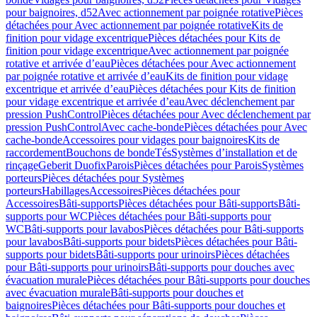
pour baignoires, d52
Avec actionnement par poignée rotative
Pièces
détachées pour Avec actionnement par poignée rotative
Kits de
finition pour vidage excentrique
Pièces détachées pour Kits de
finition pour vidage excentrique
Avec actionnement par poignée
rotative et arrivée d’eau
Pièces détachées pour Avec actionnement
par poignée rotative et arrivée d’eau
Kits de finition pour vidage
excentrique et arrivée d’eau
Pièces détachées pour Kits de finition
pour vidage excentrique et arrivée d’eau
Avec déclenchement par
pression PushControl
Pièces détachées pour Avec déclenchement par
pression PushControl
Avec cache-bonde
Pièces détachées pour Avec
cache-bonde
Accessoires pour vidages pour baignoires
Kits de
raccordement
Bouchons de bonde
Tés
Systèmes d’installation et de
rinçage
Geberit Duofix
Parois
Pièces détachées pour Parois
Systèmes
porteurs
Pièces détachées pour Systèmes
porteurs
Habillages
Accessoires
Pièces détachées pour
Accessoires
Bâti-supports
Pièces détachées pour Bâti-supports
Bâti-
supports pour WC
Pièces détachées pour Bâti-supports pour
WC
Bâti-supports pour lavabos
Pièces détachées pour Bâti-supports
pour lavabos
Bâti-supports pour bidets
Pièces détachées pour Bâti-
supports pour bidets
Bâti-supports pour urinoirs
Pièces détachées
pour Bâti-supports pour urinoirs
Bâti-supports pour douches avec
évacuation murale
Pièces détachées pour Bâti-supports pour douches
avec évacuation murale
Bâti-supports pour douches et
baignoires
Pièces détachées pour Bâti-supports pour douches et