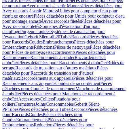
raccords filetés
Clapets de non retour
Pièces détachées pour Clapets
de non retour
Avec raccords à sertir Mapress
Pièces détachées pour
Avec raccords à sertir Mapress
Unités pour compteur d'eau pour
montage encastré
Pièces détachées pour Unités pour compteur d'eau
pour montage encastré
Avec raccords filetés
Pièces détachées pour
Avec raccords filetés
Soupapes d'évacuation d'air pour
chauffage
Purgeurs rapides
Systèmes de canalisation pour
l’évacuation
Geberit Silent-db20
Tubes
Raccords
Pièces détachées
pour Raccords
Coudes
Embranchements
Pièces détachées pour
Embranchements
Réductions
Pièces de nettoyage
Pièces détachées
pour Pièces de nettoyage
Raccordements
Pièces détachées pour
Raccordements
Raccordements à souder
Raccordements à
emboîter
Pièces détachées pour Raccordements à emboîter
Brides de
serrage
Raccords de transition sur d’autres matériaux
Pièces
détachées pour Raccords de transition sur d’autres
matériaux
Raccordements aux appareils
Pièces détachées pour
Raccordements aux appareils
Coudes de raccordement
Pièces
détachées pour Coudes de raccordement
Manchons de raccordement
à emboîter
Pièces détachées pour Manchons de raccordement à
emboîter
Accessoires
Colliers
Fixations pour
colliers
Fermetures
Joints
Consommables
Geberit Silent-
PP
Tubes
Pièces détachées pour Tubes
Raccords
Pièces détachées
pour Raccords
Coudes
Pièces détachées pour
Coudes
Embranchements
Pièces détachées pour
Embranchements
Réductions
Pièces détachées pour