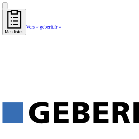
Vers « geberit.fr »
Mes listes