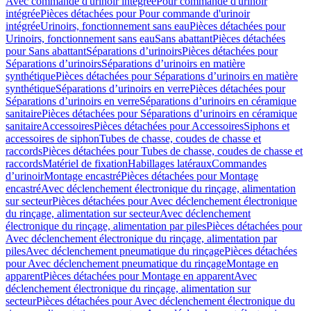
Avec commande d'urinoir intégrée
Pour commande d'urinoir
intégrée
Pièces détachées pour Pour commande d'urinoir
intégrée
Urinoirs, fonctionnement sans eau
Pièces détachées pour
Urinoirs, fonctionnement sans eau
Sans abattant
Pièces détachées
pour Sans abattant
Séparations d’urinoirs
Pièces détachées pour
Séparations d’urinoirs
Séparations d’urinoirs en matière
synthétique
Pièces détachées pour Séparations d’urinoirs en matière
synthétique
Séparations d’urinoirs en verre
Pièces détachées pour
Séparations d’urinoirs en verre
Séparations d’urinoirs en céramique
sanitaire
Pièces détachées pour Séparations d’urinoirs en céramique
sanitaire
Accessoires
Pièces détachées pour Accessoires
Siphons et
accessoires de siphon
Tubes de chasse, coudes de chasse et
raccords
Pièces détachées pour Tubes de chasse, coudes de chasse et
raccords
Matériel de fixation
Habillages latéraux
Commandes
dʼurinoir
Montage encastré
Pièces détachées pour Montage
encastré
Avec déclenchement électronique du rinçage, alimentation
sur secteur
Pièces détachées pour Avec déclenchement électronique
du rinçage, alimentation sur secteur
Avec déclenchement
électronique du rinçage, alimentation par piles
Pièces détachées pour
Avec déclenchement électronique du rinçage, alimentation par
piles
Avec déclenchement pneumatique du rinçage
Pièces détachées
pour Avec déclenchement pneumatique du rinçage
Montage en
apparent
Pièces détachées pour Montage en apparent
Avec
déclenchement électronique du rinçage, alimentation sur
secteur
Pièces détachées pour Avec déclenchement électronique du