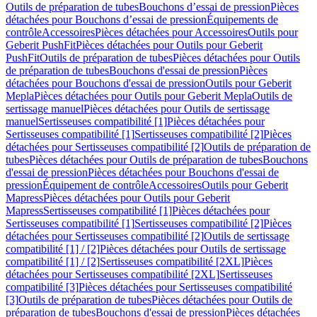
Outils de préparation de tubes
Bouchons d’essai de pression
Pièces
détachées pour Bouchons d’essai de pression
Équipements de
contrôle
Accessoires
Pièces détachées pour Accessoires
Outils pour
Geberit PushFit
Pièces détachées pour Outils pour Geberit
PushFit
Outils de préparation de tubes
Pièces détachées pour Outils
de préparation de tubes
Bouchons d'essai de pression
Pièces
détachées pour Bouchons d'essai de pression
Outils pour Geberit
Mepla
Pièces détachées pour Outils pour Geberit Mepla
Outils de
sertissage manuel
Pièces détachées pour Outils de sertissage
manuel
Sertisseuses compatibilité [1]
Pièces détachées pour
Sertisseuses compatibilité [1]
Sertisseuses compatibilité [2]
Pièces
détachées pour Sertisseuses compatibilité [2]
Outils de préparation de
tubes
Pièces détachées pour Outils de préparation de tubes
Bouchons
d'essai de pression
Pièces détachées pour Bouchons d'essai de
pression
Équipement de contrôle
Accessoires
Outils pour Geberit
Mapress
Pièces détachées pour Outils pour Geberit
Mapress
Sertisseuses compatibilité [1]
Pièces détachées pour
Sertisseuses compatibilité [1]
Sertisseuses compatibilité [2]
Pièces
détachées pour Sertisseuses compatibilité [2]
Outils de sertissage
compatibilité [1] / [2]
Pièces détachées pour Outils de sertissage
compatibilité [1] / [2]
Sertisseuses compatibilité [2XL]
Pièces
détachées pour Sertisseuses compatibilité [2XL]
Sertisseuses
compatibilité [3]
Pièces détachées pour Sertisseuses compatibilité
[3]
Outils de préparation de tubes
Pièces détachées pour Outils de
préparation de tubes
Bouchons d'essai de pression
Pièces détachées