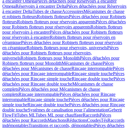
à encastrer Omega
Pièces détachées pour Réservoirs à encastrer
Omega
Réservoirs à encastrer Delta
Pièces détachées pour Réservoirs
à encastrer Delta
Tubes de chasse
Accessoires
Mécanismes de chasse
et robinets flotteurs
Robinets flotteurs
Pièces détachées pour Robinets
flotteurs
Robinets flotteurs pour réservoirs apparents
Pièces détachées
pour Robinets flotteurs pour réservoirs apparents
Robinets flotteurs
pour réservoirs à encastrer
Pièces détachées pour Robinets flotteurs
pour réservoirs à encastrer
Robinets flotteurs pour réservoirs en
céramique
Pièces détachées pour Robinets flotteurs pour réservoirs
en céramique
Robinets flotteurs pour réservoirs, universels
Pièces
détachées pour Robinets flotteurs pour réservoirs,
universels
Robinets flotteurs pour Monolith
Pièces détachées pour
Robinets flotteurs pour Monolith
Mécanismes de chasse
Pièces
détachées pour Mécanismes de chasse
Rinçage interrompable
Pièces
détachées pour Rinçage interrompable
Rinçage simple touche
Pièces
détachées pour Rinçage simple touche
Rinçage double touche
Pièces
détachées pour Rinçage double touche
Mécanismes de chasse
complets
Pièces détachées pour Mécanismes de chasse
complets
Rinçage interrompable
Pièces détachées pour Rinçage
interrompable
Rinçage simple touche
Pièces détachées pour Rinçage
simple touche
Rinçage double touche
Pièces détachées pour Rinçage
double touche
Systèmes de canalisation pour l’alimentation
Geberit
FlowFit
Tubes ML
Tubes ML pour chauffage
Raccords
Pièces
détachées pour Raccords
Manchons
Réductions
Coudes
Tés
Raccords
indémontables
Transitions et raccords, démontables
Pièces détachées