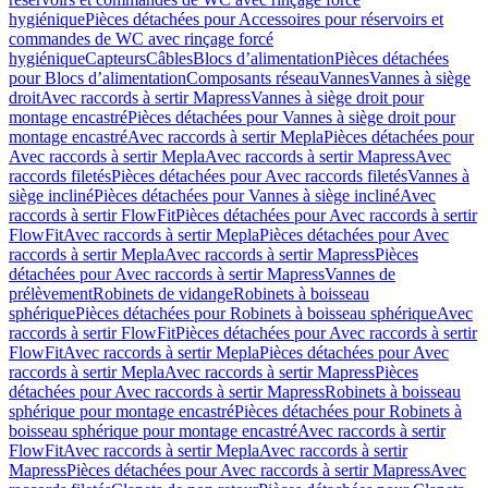
hygiénique
Pièces détachées pour Accessoires pour réservoirs et
commandes de WC avec rinçage forcé
hygiénique
Capteurs
Câbles
Blocs d’alimentation
Pièces détachées
pour Blocs d’alimentation
Composants réseau
Vannes
Vannes à siège
droit
Avec raccords à sertir Mapress
Vannes à siège droit pour
montage encastré
Pièces détachées pour Vannes à siège droit pour
montage encastré
Avec raccords à sertir Mepla
Pièces détachées pour
Avec raccords à sertir Mepla
Avec raccords à sertir Mapress
Avec
raccords filetés
Pièces détachées pour Avec raccords filetés
Vannes à
siège incliné
Pièces détachées pour Vannes à siège incliné
Avec
raccords à sertir FlowFit
Pièces détachées pour Avec raccords à sertir
FlowFit
Avec raccords à sertir Mepla
Pièces détachées pour Avec
raccords à sertir Mepla
Avec raccords à sertir Mapress
Pièces
détachées pour Avec raccords à sertir Mapress
Vannes de
prélèvement
Robinets de vidange
Robinets à boisseau
sphérique
Pièces détachées pour Robinets à boisseau sphérique
Avec
raccords à sertir FlowFit
Pièces détachées pour Avec raccords à sertir
FlowFit
Avec raccords à sertir Mepla
Pièces détachées pour Avec
raccords à sertir Mepla
Avec raccords à sertir Mapress
Pièces
détachées pour Avec raccords à sertir Mapress
Robinets à boisseau
sphérique pour montage encastré
Pièces détachées pour Robinets à
boisseau sphérique pour montage encastré
Avec raccords à sertir
FlowFit
Avec raccords à sertir Mepla
Avec raccords à sertir
Mapress
Pièces détachées pour Avec raccords à sertir Mapress
Avec