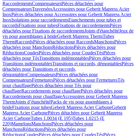
Raccordements
Compensateurs
Pièces détachées pour
Compensateurs
Traversées
Accessoires pour Geberit Mapress Acier
Inox
Pièces détachées pour Accessoires pour Geberit Mapress Acier
Inox
Isolations pour raccordements
Etanchements pour tubes et
raccords
Fixations pour tubes
Fixations de raccordements
Pièces
détachées pour Fixations de raccordements
Joints d'étanchéité
Jeux de
vis pour assemblages à bride
Geberit Mapress Therm
Tubes
Therm
Raccords
Pièces détachées pour Raccords
Manchons
Pièces
détachées pour Manchons
Réductions
Pièces détachées pour
Réductions
Coudes
Pièces détachées pour Coudes
Tés
Pièces
détachées pour Tés
Transitions indémontables
Pièces détachées pour
Transitions indémontables
Transitions et raccords, démontables
Pièces
détachées pour Transitions et raccords,
démontables
Compensateurs
Pièces détachées pour
Compensateurs
Fermetures
Pièces détachées pour Fermetures
Tés
pour chauffage
Pièces détachées pour Tés pour
chauffage
Raccordements pour chauffage
Pièces détachées pour
Raccordements pour chauffage
Accessoires pour Geberit Mapress
Therm
Joints d’étanchéité
Packs de vis pour assemblages à
bride
Fixations pour tubes
Geberit Mapress Acier Carbone
Geberit
Mapress Acier Carbone
Pièces détachées pour Geberit Mapress
Acier Carbone
Tubes 1.0034 (E 195)
Tubes 1.0215 (E
220)
Mamelons
Manchons
Pièces détachées pour
Manchons
Réductions
Pièces détachées pour
Réductions
Coudes
Pièces détachées pour Coudes
Tés
Pièces