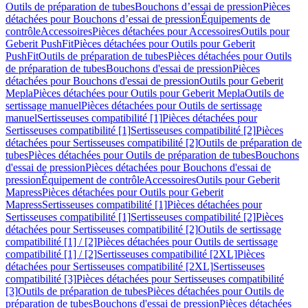
Outils de préparation de tubes
Bouchons d’essai de pression
Pièces
détachées pour Bouchons d’essai de pression
Équipements de
contrôle
Accessoires
Pièces détachées pour Accessoires
Outils pour
Geberit PushFit
Pièces détachées pour Outils pour Geberit
PushFit
Outils de préparation de tubes
Pièces détachées pour Outils
de préparation de tubes
Bouchons d'essai de pression
Pièces
détachées pour Bouchons d'essai de pression
Outils pour Geberit
Mepla
Pièces détachées pour Outils pour Geberit Mepla
Outils de
sertissage manuel
Pièces détachées pour Outils de sertissage
manuel
Sertisseuses compatibilité [1]
Pièces détachées pour
Sertisseuses compatibilité [1]
Sertisseuses compatibilité [2]
Pièces
détachées pour Sertisseuses compatibilité [2]
Outils de préparation de
tubes
Pièces détachées pour Outils de préparation de tubes
Bouchons
d'essai de pression
Pièces détachées pour Bouchons d'essai de
pression
Équipement de contrôle
Accessoires
Outils pour Geberit
Mapress
Pièces détachées pour Outils pour Geberit
Mapress
Sertisseuses compatibilité [1]
Pièces détachées pour
Sertisseuses compatibilité [1]
Sertisseuses compatibilité [2]
Pièces
détachées pour Sertisseuses compatibilité [2]
Outils de sertissage
compatibilité [1] / [2]
Pièces détachées pour Outils de sertissage
compatibilité [1] / [2]
Sertisseuses compatibilité [2XL]
Pièces
détachées pour Sertisseuses compatibilité [2XL]
Sertisseuses
compatibilité [3]
Pièces détachées pour Sertisseuses compatibilité
[3]
Outils de préparation de tubes
Pièces détachées pour Outils de
préparation de tubes
Bouchons d'essai de pression
Pièces détachées