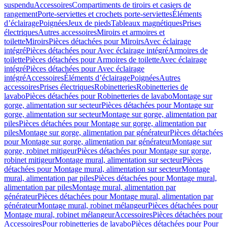
suspendu
Accessoires
Compartiments de tiroirs et casiers de
rangement
Porte-serviettes et crochets porte-serviettes
Éléments
d’éclairage
Poignées
Jeux de pieds
Tableaux magnétiques
Prises
électriques
Autres accessoires
Miroirs et armoires et
toilette
Miroirs
Pièces détachées pour Miroirs
Avec éclairage
intégré
Pièces détachées pour Avec éclairage intégré
Armoires de
toilette
Pièces détachées pour Armoires de toilette
Avec éclairage
intégré
Pièces détachées pour Avec éclairage
intégré
Accessoires
Éléments d’éclairage
Poignées
Autres
accessoires
Prises électriques
Robinetteries
Robinetteries de
lavabo
Pièces détachées pour Robinetteries de lavabo
Montage sur
gorge, alimentation sur secteur
Pièces détachées pour Montage sur
gorge, alimentation sur secteur
Montage sur gorge, alimentation par
piles
Pièces détachées pour Montage sur gorge, alimentation par
piles
Montage sur gorge, alimentation par générateur
Pièces détachées
pour Montage sur gorge, alimentation par générateur
Montage sur
gorge, robinet mitigeur
Pièces détachées pour Montage sur gorge,
robinet mitigeur
Montage mural, alimentation sur secteur
Pièces
détachées pour Montage mural, alimentation sur secteur
Montage
mural, alimentation par piles
Pièces détachées pour Montage mural,
alimentation par piles
Montage mural, alimentation par
générateur
Pièces détachées pour Montage mural, alimentation par
générateur
Montage mural, robinet mélangeur
Pièces détachées pour
Montage mural, robinet mélangeur
Accessoires
Pièces détachées pour
Accessoires
Pour robinetteries de lavabo
Pièces détachées pour Pour