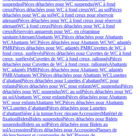
suspendus
Pièces détachées pour WC suspendus
WC à fond
creux
Pièces détachées pour WC à fond creux
WC au sol
Pièces
détachées pour WC au sol
WC à fond creux pour réservoir
attenant
Pièces détachées pour WC à fond creux pour réservoir
attenant
WC à fond creux
Pièces détachées pour WC à fond
creux
Réservoirs apparents pour WC, en céramique
sanitaire
Attenant
Abattants WC
Pièces détachées pour Abattants
WC
Abattants WC
Pièces détachées pour Abattants WC
WC adaptés
PMR
Pièces détachées pour WC adaptés PMR
Cuvettes de WC à
fond creux, surélevés
Pièces détachées pour Cuvettes de WC à fond
creux, surélevés
Cuvettes de WC à fond creux, rallongés
Pièces
détachées pour Cuvettes de WC à fond creux, rallongés
Abattants
WC adaptés PMR
Pièces détachées pour Abattants WC adaptés
PMR
Abattants WC
Pièces détachées pour Abattants WC
Lunettes
d’abattant
Pièces détachées pour Lunettes d’abattant
WC pour
enfants
Pièces détachées pour WC pour enfants
WC suspendus
Pièces
détachées pour WC suspendus
WC au sol
Pièces détachées pour WC
au sol
Abattants WC pour enfants
Pièces détachées pour Abattants
WC pour enfants
Abattants WC
Pièces détachées pour Abattants
WC
Lunettes d’abattant
Pièces détachées pour Lunettes
d’abattant
Siège à la turque
Avec rinçage
Accessoires
Matériel de
fixation
Bidets
Bidets suspendus
Pièces détachées pour Bidets
suspendus
Bidets au sol
Pièces détachées pour Bidets au
sol
Accessoires
Pièces détachées pour Accessoires
Plaques de
déclenchement et commandes de WC
Plaques de