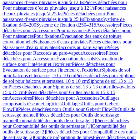
naissances d’eaux pluviales jusqu’à 12 l/s
Pièces détachées pour
Pour naissances d’eaux pluviales jusqu’à 12 l/s
Pour naissances
d’eaux pluviales jusqu’à 25 l/s
Pièces détachées pour Pour
naissances d’eaux pluviales jusqu’à 25 l/s
Fixations
Système de
fixation d40–200
Système de fixation d250–315
Accessoires
Pièces
détachées pour Accessoires
Pour naissances
Pièces détachées pour
Pour naissances
Pour fixations
Évacuation des eaux de toiture
conventionnelle
Naissances d'eaux pluviales
Pièces détachées pour
Naissances d'eaux pluviales
Raccords au pare-vapeur
Pièces
détachées pour Raccords au pare-vapeur
Accessoires
Pièces
détachées pour Accessoires
Évacuation des sols
Evacuation de
surface pour l'intérieur et l'extérieur
Pièces détachées pour
Evacuation de surface pour l'intérieur et l'extérieur
Siphons de sol
pour balcons et terrasses, 10 x 10 cm
Pièces détachées pour Siphons
de sol pour balcons et terrasses, 10 x 10 cm
Siphons de sol 13 x 13
cm
Pièces détachées pour Siphons de sol 13 x 13 cm
Grilles-avaloirs
15 x 15 cm
Pièces détachées pour Grilles-avaloirs 15 x 15
cm
Accessoires
Pièces détachées pour Accessoires
Outillages,
composants réseau et logiciels
Outillages
Outils pour Geberit
FlowFit
Pièces détachées pour Outils pour Geberit FlowFit
Outils de
sertissage manuel
Pièces détachées pour Outils de sertissage
manuel
Compatibilité des outils de sertissage [1]
Pièces détachées
pour Compatibilité des outils de sertissage [1]
Compatibilité des
outils de sertissage [2]
Pièces détachées pour Compatibilité des outils
de sertissage [2]
Outils de préparation de tubes
Pièces détachées pour