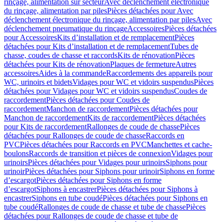
rinçage, alimentation sur secteur
Avec déclenchement électronique
du rinçage, alimentation par piles
Pièces détachées pour Avec
déclenchement électronique du rinçage, alimentation par piles
Avec
déclenchement pneumatique du rinçage
Accessoires
Pièces détachées
pour Accessoires
Kits d’installation et de remplacement
Pièces
détachées pour Kits d’installation et de remplacement
Tubes de
chasse, coudes de chasse et raccords
Kits de rénovation
Pièces
détachées pour Kits de rénovation
Plaques de fermeture
Autres
accessoires
Aides à la commande
Raccordements des appareils pour
WC, urinoirs et bidets
Vidages pour WC et vidoirs suspendus
Pièces
détachées pour Vidages pour WC et vidoirs suspendus
Coudes de
raccordement
Pièces détachées pour Coudes de
raccordement
Manchon de raccordement
Pièces détachées pour
Manchon de raccordement
Kits de raccordement
Pièces détachées
pour Kits de raccordement
Rallonges de coude de chasse
Pièces
détachées pour Rallonges de coude de chasse
Raccords en
PVC
Pièces détachées pour Raccords en PVC
Manchettes et cache-
boulons
Raccords de transition et pièces de connexion
Vidages pour
urinoirs
Pièces détachées pour Vidages pour urinoirs
Siphons pour
urinoir
Pièces détachées pour Siphons pour urinoir
Siphons en forme
d’escargot
Pièces détachées pour Siphons en forme
d’escargot
Siphons à encastrer
Pièces détachées pour Siphons à
encastrer
Siphons en tube coudé
Pièces détachées pour Siphons en
tube coudé
Rallonges de coude de chasse et tube de chasse
Pièces
détachées pour Rallonges de coude de chasse et tube de