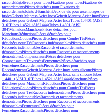
raccords
Enjoliveurs pour tubes
Fixations pour tubes
Fixations de
raccordements
Pièces détachées pour Fixations de
raccordements
Joints d'étanchéité
Jeux de vis pour assemblages de
brides
Geberit Mapress Acier Inox
Geberit Mapress Acier Inox
Pièces
détachées pour Geberit Mapress Acier Inox
Tubes 1.4401 (AISI
316)
Tubes 1.4521 (AISI 444)
Tubes 1.4301 (AISI
304)
Mamelons
Manchons
Pièces détachées pour
Manchons
Réductions
Pièces détachées pour
Réductions
Coudes
Pièces détachées pour Coudes
Tés
Pièces
détachées pour Tés
Raccords indémontables
Pièces détachées pour
Raccords indémontables
Raccords et raccordements,
démontables
Pièces détachées pour Raccords et raccordements,
démontables
Compensateurs
Pièces détachées pour
Compensateurs
Traversées
Fermetures
Pièces détachées pour
Fermetures
Raccordements
Pièces détachées pour
Raccordements
Geberit Mapress Acier Inox, sans silicone
Pièces
détachées pour Geberit Mapress Acier Inox, sans silicone
Tubes
1.4401 (AISI 316)
Tubes 1.4521 (AISI 444)
Manchons
Pièces
détachées pour Manchons
Réductions
Pièces détachées pour
Réductions
Coudes
Pièces détachées pour Coudes
Tés
Pièces
détachées pour Tés
Raccords indémontables
Pièces détachées pour
Raccords indémontables
Raccords et raccordements,
démontables
Pièces détachées pour Raccords et raccordements,
démontables
Fermetures
Pièces détachées pour
Fermetures
Raccordements
Pièces détachées pour