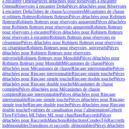
à encastrer Omega
Pièces détachées pour Réservoirs à encastrer
Omega
Réservoirs à encastrer Delta
Pièces détachées pour Réservoirs
à encastrer Delta
Tubes de chasse
Accessoires
Mécanismes de chasse
et robinets flotteurs
Robinets flotteurs
Pièces détachées pour Robinets
flotteurs
Robinets flotteurs pour réservoirs apparents
Pièces détachées
pour Robinets flotteurs pour réservoirs apparents
Robinets flotteurs
pour réservoirs à encastrer
Pièces détachées pour Robinets flotteurs
pour réservoirs à encastrer
Robinets flotteurs pour réservoirs en
céramique
Pièces détachées pour Robinets flotteurs pour réservoirs
en céramique
Robinets flotteurs pour réservoirs, universels
Pièces
détachées pour Robinets flotteurs pour réservoirs,
universels
Robinets flotteurs pour Monolith
Pièces détachées pour
Robinets flotteurs pour Monolith
Mécanismes de chasse
Pièces
détachées pour Mécanismes de chasse
Rinçage interrompable
Pièces
détachées pour Rinçage interrompable
Rinçage simple touche
Pièces
détachées pour Rinçage simple touche
Rinçage double touche
Pièces
détachées pour Rinçage double touche
Mécanismes de chasse
complets
Pièces détachées pour Mécanismes de chasse
complets
Rinçage interrompable
Pièces détachées pour Rinçage
interrompable
Rinçage simple touche
Pièces détachées pour Rinçage
simple touche
Rinçage double touche
Pièces détachées pour Rinçage
double touche
Systèmes de canalisation pour l’alimentation
Geberit
FlowFit
Tubes ML
Tubes ML pour chauffage
Raccords
Pièces
détachées pour Raccords
Manchons
Réductions
Coudes
Tés
Raccords
indémontables
Transitions et raccords, démontables
Pièces détachées