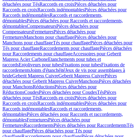
détachées pour Tés
Raccords en croix
Pièces détachées pour
Raccords en croix
Raccords indémontables
Pièces détachées pour
Raccords indémontables
Raccords et raccordements,
démontables
Pièces détachées pour Raccords et raccordements,
démontables
Compensateurs
Pièces détachées pour
Compensateurs
Fermetures
Pièces détachées pour
Fermetures
Manchons pour chauffage
Pièces détachées pour
Manchons pour chauffage
Tés pour chauffage
Pièces détachées pour
Tés pour chauffage
Raccordements pour chauffage
Pièces détachées
pour Raccordements pour chauffage
Accessoires pour Geberit
Mapress Acier Carbone
Etanchements pour tubes et
raccords
Enjoliveurs pour tubes
Fixations pour tubes
Fixations de
raccordements
Joints d'étanchéité
Jeux de vis pour assemblages à
bride
Geberit Mapress Cuivre
Geberit Mapress Cuivre
Pièces
détachées pour Geberit Mapress Cuivre
Manchons
Pièces détachées
pour Manchons
Réductions
Pièces détachées pour
Réductions
Coudes
Pièces détachées pour Coudes
Tés
Pièces
détachées pour Tés
Raccords en croix
Pièces détachées pour
Raccords en croix
Raccords indémontables
Pièces détachées pour
Raccords indémontables
Raccords et raccordements,
démontables
Pièces détachées pour Raccords et raccordements,
démontables
Fermetures
Pièces détachées pour
Fermetures
Raccordements
Pièces détachées pour Raccordements
Tés
pour chauffage
Pièces détachées pour Tés pour
chauffage
Raccordements pour chauffage
Pièces détachées pour