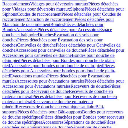
Raccordements
Vidages pour déversoirs muraux
Pièces détachées
pour Vidages pour déversoirs muraux
Siphons
Pièces détachées pour
Siphons
Coudes de raccordement
Pièces détachées pour Coudes de
raccordement
Manchon de raccordement
Pièces détachées pour
Manchon de raccordement
Bondes
Pièces détachées pour
Bondes
Accessoires
Pièces détachées pour Accessoires
Espace
douche et baignoire
Douches
Évacuation des sols pour
douches
Pièces détachées pour Évacuation des sols pour
douches
Canivelles de douche
Pièces détachées pour Canivelles de
douche
Accessoires pour canivelles de douche
Pièces détachées pour
Accessoires pour canivelles de douche
Bondes pour douche de
plain-pied
Pièces détachées pour Bondes pour douche de plain-
pied
Accessoires pour bondes pour douche de plain-pied
Pièces
détachées pour Accessoires pour bondes pour douche de plain-
pied
Evacuations murales
Pièces détachées pour Evacuations
murales
Accessoires pour évacuations murales
Pièces détachées pour
Accessoires pour évacuations murales
Receveurs de douche
Pièces
détachées pour Receveurs de douche
Receveurs de douche en
matériau minéral
Pièces détachées pour Receveurs de douche en
matériau minéral
Receveurs de douche en matériau
minéral
Receveurs de douche en céramique sanitaire
Bâti-
supports
Pièces détachées pour Bâti-supports
Bondes pour receveurs
de douche spécifiques
Pièces détachées pour Bondes pour receveurs
de douche spécifiques
Accessoires
Séparations de douche
Pièces
détachées pour Séparations de douche
Séparations de douche