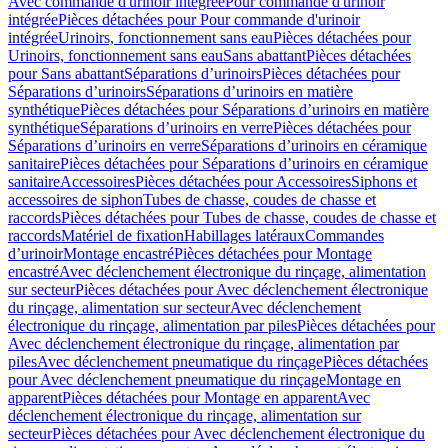
Avec commande d'urinoir intégrée
Pour commande d'urinoir
intégrée
Pièces détachées pour Pour commande d'urinoir
intégrée
Urinoirs, fonctionnement sans eau
Pièces détachées pour
Urinoirs, fonctionnement sans eau
Sans abattant
Pièces détachées
pour Sans abattant
Séparations d’urinoirs
Pièces détachées pour
Séparations d’urinoirs
Séparations d’urinoirs en matière
synthétique
Pièces détachées pour Séparations d’urinoirs en matière
synthétique
Séparations d’urinoirs en verre
Pièces détachées pour
Séparations d’urinoirs en verre
Séparations d’urinoirs en céramique
sanitaire
Pièces détachées pour Séparations d’urinoirs en céramique
sanitaire
Accessoires
Pièces détachées pour Accessoires
Siphons et
accessoires de siphon
Tubes de chasse, coudes de chasse et
raccords
Pièces détachées pour Tubes de chasse, coudes de chasse et
raccords
Matériel de fixation
Habillages latéraux
Commandes
dʼurinoir
Montage encastré
Pièces détachées pour Montage
encastré
Avec déclenchement électronique du rinçage, alimentation
sur secteur
Pièces détachées pour Avec déclenchement électronique
du rinçage, alimentation sur secteur
Avec déclenchement
électronique du rinçage, alimentation par piles
Pièces détachées pour
Avec déclenchement électronique du rinçage, alimentation par
piles
Avec déclenchement pneumatique du rinçage
Pièces détachées
pour Avec déclenchement pneumatique du rinçage
Montage en
apparent
Pièces détachées pour Montage en apparent
Avec
déclenchement électronique du rinçage, alimentation sur
secteur
Pièces détachées pour Avec déclenchement électronique du