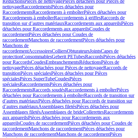
Réductions
Pièces de nettoyage
Pièces détachées pour Pièces de
nettoyage
Raccordements
Pièces détachées pour
Raccordements
Raccordements à emboîter
Pièces détachées pour
Raccordements à emboîter
Raccordements à griffes
Raccords de
transition sur d’autres matériaux
Raccordements aux appareils
Pièces
détachées pour Raccordements aux appareils
Coudes de
raccordement
Pièces détachées pour Coudes de
raccordement
Manchons de raccordement
Pièces détachées pour
Manchons de
raccordement
Accessoires
Colliers
Obturateurs
Joints
Capes de
protection
Consommables
Geberit PE
Tubes
Raccords
Pièces détachées
pour Raccords
Coudes
Embranchements
Réductions
Pièces de
nettoyage
Pièces détachées pour Pièces de nettoyage
Raccords de
transition
Pièces spéciales
Pièces détachées pour Pièces
spéciales
Pièces SuperTube
Coudes
Pièces
spéciales
Raccordements
Pièces détachées pour
Raccordements
Raccords soudés
Raccordements à emboîter
Pièces
détachées pour Raccordements à emboîter
Raccords de transition sur
d’autres matériaux
Pièces détachées pour Raccords de transition sur
d’autres matériaux
Assemblages filetés
Pièces détachées pour
Assemblages filetés
Assemblages de bride
Collerettes
Raccordements
aux appareils
Pièces détachées pour Raccordements aux
appareils
Coudes de raccordement
Pièces détachées pour Coudes de
raccordement
Manchons de raccordement
Pièces détachées pour
Manchons de raccordement
Manchons de raccordement
Pièces