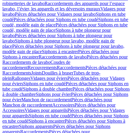
robinetteries de lavabo
Raccordements des appareils pour l’espace
lavabo, l’évier, les appareils et les déversoirs muraux
Vidages pour
lavabo
Pièces détachées pour Vidages pour lavabo
Siphons en tube
coudé
Pièces détachées pour Siphons en tube coudé
Siphons en tube
coudé, modèle gain de place
Pièces détachées pour Siphons en tube
coudé, modèle gain de place
Siphons à tube plongeur pour
lavabo
Pièces détachées pour Siphons à tube plongeur pour
lavabo
Siphons à tube plongeur pour lavabo, modèle gain de
place
Pièces détachées pour Siphons à tube plongeur pour lavabo,
modèle gain de place
Siphons à encastrer
Pièces détachées pour
Siphons à encastrer
Raccordements de lavabo
Pièces détachées pour
Raccordements de lavabo
Coudes de
raccordement
Recouvrements
Raccordements
Pièces détachées pour
Raccordements
Joints
Douilles à braser
Tubes de trop-
plein
Rallonges
Vidages pour éviers
Pièces détachées pour Vidages
pour éviers
Siphons en tube coudé
Pièces détachées pour Siphons en
tube coudé
Siphons à double chambre
Pièces détachées pour Siphons
à double chambre
Siphons pour évier
Pièces détachées pour Siphons
pour évier
Manchon de raccordement
Pièces détachées pour
Manchon de raccordement
Accessoires
Pièces détachées pour
Accessoires
Vidages pour appareils
Pièces détachées pour Vidages
pour appareils
Siphons en tube coudé
Pièces détachées pour Siphons
en tube coudé
Siphons à encastrer
Pièces détachées pour Siphons à
encastrer
Siphons apparents
Pièces détachées pour Siphons
apparents
Raccordements
Pièces détachées pour