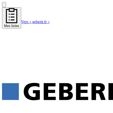
Vers « geberit.fr »
Mes listes