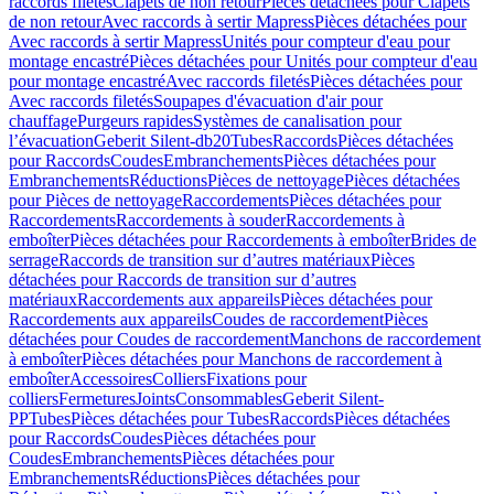
raccords filetés
Clapets de non retour
Pièces détachées pour Clapets
de non retour
Avec raccords à sertir Mapress
Pièces détachées pour
Avec raccords à sertir Mapress
Unités pour compteur d'eau pour
montage encastré
Pièces détachées pour Unités pour compteur d'eau
pour montage encastré
Avec raccords filetés
Pièces détachées pour
Avec raccords filetés
Soupapes d'évacuation d'air pour
chauffage
Purgeurs rapides
Systèmes de canalisation pour
l’évacuation
Geberit Silent-db20
Tubes
Raccords
Pièces détachées
pour Raccords
Coudes
Embranchements
Pièces détachées pour
Embranchements
Réductions
Pièces de nettoyage
Pièces détachées
pour Pièces de nettoyage
Raccordements
Pièces détachées pour
Raccordements
Raccordements à souder
Raccordements à
emboîter
Pièces détachées pour Raccordements à emboîter
Brides de
serrage
Raccords de transition sur d’autres matériaux
Pièces
détachées pour Raccords de transition sur d’autres
matériaux
Raccordements aux appareils
Pièces détachées pour
Raccordements aux appareils
Coudes de raccordement
Pièces
détachées pour Coudes de raccordement
Manchons de raccordement
à emboîter
Pièces détachées pour Manchons de raccordement à
emboîter
Accessoires
Colliers
Fixations pour
colliers
Fermetures
Joints
Consommables
Geberit Silent-
PP
Tubes
Pièces détachées pour Tubes
Raccords
Pièces détachées
pour Raccords
Coudes
Pièces détachées pour
Coudes
Embranchements
Pièces détachées pour
Embranchements
Réductions
Pièces détachées pour