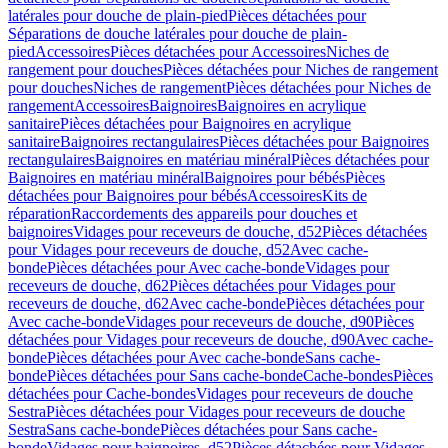
latérales pour douche de plain-pied
Pièces détachées pour
Séparations de douche latérales pour douche de plain-
pied
Accessoires
Pièces détachées pour Accessoires
Niches de
rangement pour douches
Pièces détachées pour Niches de rangement
pour douches
Niches de rangement
Pièces détachées pour Niches de
rangement
Accessoires
Baignoires
Baignoires en acrylique
sanitaire
Pièces détachées pour Baignoires en acrylique
sanitaire
Baignoires rectangulaires
Pièces détachées pour Baignoires
rectangulaires
Baignoires en matériau minéral
Pièces détachées pour
Baignoires en matériau minéral
Baignoires pour bébés
Pièces
détachées pour Baignoires pour bébés
Accessoires
Kits de
réparation
Raccordements des appareils pour douches et
baignoires
Vidages pour receveurs de douche, d52
Pièces détachées
pour Vidages pour receveurs de douche, d52
Avec cache-
bonde
Pièces détachées pour Avec cache-bonde
Vidages pour
receveurs de douche, d62
Pièces détachées pour Vidages pour
receveurs de douche, d62
Avec cache-bonde
Pièces détachées pour
Avec cache-bonde
Vidages pour receveurs de douche, d90
Pièces
détachées pour Vidages pour receveurs de douche, d90
Avec cache-
bonde
Pièces détachées pour Avec cache-bonde
Sans cache-
bonde
Pièces détachées pour Sans cache-bonde
Cache-bondes
Pièces
détachées pour Cache-bondes
Vidages pour receveurs de douche
Sestra
Pièces détachées pour Vidages pour receveurs de douche
Sestra
Sans cache-bonde
Pièces détachées pour Sans cache-
bonde
Vidages pour baignoires, d52
Pièces détachées pour Vidages