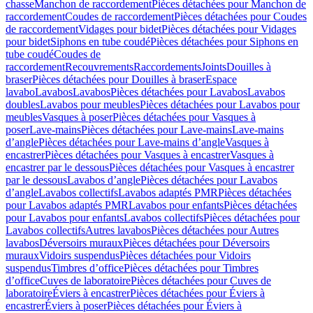
chasse
Manchon de raccordement
Pièces détachées pour Manchon de
raccordement
Coudes de raccordement
Pièces détachées pour Coudes
de raccordement
Vidages pour bidet
Pièces détachées pour Vidages
pour bidet
Siphons en tube coudé
Pièces détachées pour Siphons en
tube coudé
Coudes de
raccordement
Recouvrements
Raccordements
Joints
Douilles à
braser
Pièces détachées pour Douilles à braser
Espace
lavabo
Lavabos
Lavabos
Pièces détachées pour Lavabos
Lavabos
doubles
Lavabos pour meubles
Pièces détachées pour Lavabos pour
meubles
Vasques à poser
Pièces détachées pour Vasques à
poser
Lave-mains
Pièces détachées pour Lave-mains
Lave-mains
d’angle
Pièces détachées pour Lave-mains d’angle
Vasques à
encastrer
Pièces détachées pour Vasques à encastrer
Vasques à
encastrer par le dessous
Pièces détachées pour Vasques à encastrer
par le dessous
Lavabos d’angle
Pièces détachées pour Lavabos
d’angle
Lavabos collectifs
Lavabos adaptés PMR
Pièces détachées
pour Lavabos adaptés PMR
Lavabos pour enfants
Pièces détachées
pour Lavabos pour enfants
Lavabos collectifs
Pièces détachées pour
Lavabos collectifs
Autres lavabos
Pièces détachées pour Autres
lavabos
Déversoirs muraux
Pièces détachées pour Déversoirs
muraux
Vidoirs suspendus
Pièces détachées pour Vidoirs
suspendus
Timbres dʼoffice
Pièces détachées pour Timbres
dʼoffice
Cuves de laboratoire
Pièces détachées pour Cuves de
laboratoire
Éviers à encastrer
Pièces détachées pour Éviers à
encastrer
Éviers à poser
Pièces détachées pour Éviers à