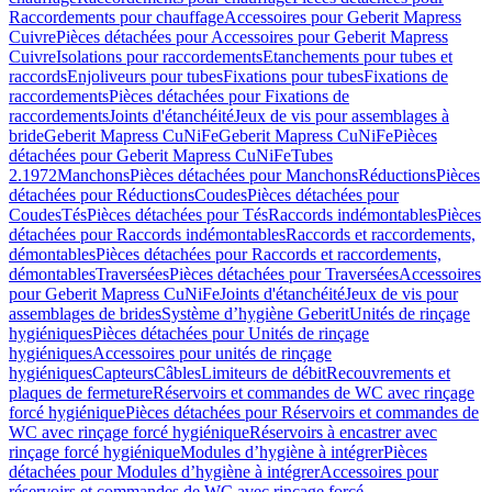
Raccordements pour chauffage
Accessoires pour Geberit Mapress
Cuivre
Pièces détachées pour Accessoires pour Geberit Mapress
Cuivre
Isolations pour raccordements
Etanchements pour tubes et
raccords
Enjoliveurs pour tubes
Fixations pour tubes
Fixations de
raccordements
Pièces détachées pour Fixations de
raccordements
Joints d'étanchéité
Jeux de vis pour assemblages à
bride
Geberit Mapress CuNiFe
Geberit Mapress CuNiFe
Pièces
détachées pour Geberit Mapress CuNiFe
Tubes
2.1972
Manchons
Pièces détachées pour Manchons
Réductions
Pièces
détachées pour Réductions
Coudes
Pièces détachées pour
Coudes
Tés
Pièces détachées pour Tés
Raccords indémontables
Pièces
détachées pour Raccords indémontables
Raccords et raccordements,
démontables
Pièces détachées pour Raccords et raccordements,
démontables
Traversées
Pièces détachées pour Traversées
Accessoires
pour Geberit Mapress CuNiFe
Joints d'étanchéité
Jeux de vis pour
assemblages de brides
Système d’hygiène Geberit
Unités de rinçage
hygiéniques
Pièces détachées pour Unités de rinçage
hygiéniques
Accessoires pour unités de rinçage
hygiéniques
Capteurs
Câbles
Limiteurs de débit
Recouvrements et
plaques de fermeture
Réservoirs et commandes de WC avec rinçage
forcé hygiénique
Pièces détachées pour Réservoirs et commandes de
WC avec rinçage forcé hygiénique
Réservoirs à encastrer avec
rinçage forcé hygiénique
Modules d’hygiène à intégrer
Pièces
détachées pour Modules d’hygiène à intégrer
Accessoires pour
réservoirs et commandes de WC avec rinçage forcé