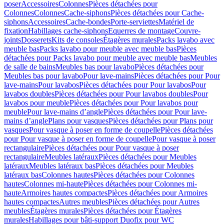
poser
Accessoires
Colonnes
Pièces détachées pour
Colonnes
Colonnes
Cache-siphons
Pièces détachées pour Cache-
siphons
Accessoires
Cache-bondes
Porte-serviettes
Matériel de
fixation
Habillages cache-siphons
Equerres de montage
Couvre-
joints
Dosserets
Kits de consoles
Étagères murales
Packs lavabo avec
meuble bas
Packs lavabo pour meuble avec meuble bas
Pièces
détachées pour Packs lavabo pour meuble avec meuble bas
Meubles
de salle de bains
Meubles bas pour lavabo
Pièces détachées pour
Meubles bas pour lavabo
Pour lave-mains
Pièces détachées pour Pour
lave-mains
Pour lavabos
Pièces détachées pour Pour lavabos
Pour
lavabos doubles
Pièces détachées pour Pour lavabos doubles
Pour
lavabos pour meuble
Pièces détachées pour Pour lavabos pour
meuble
Pour lave-mains d’angle
Pièces détachées pour Pour lave-
mains d’angle
Plans pour vasques
Pièces détachées pour Plans pour
vasques
Pour vasque à poser en forme de coupelle
Pièces détachées
pour Pour vasque à poser en forme de coupelle
Pour vasque à poser
rectangulaire
Pièces détachées pour Pour vasque à poser
rectangulaire
Meubles latéraux
Pièces détachées pour Meubles
latéraux
Meubles latéraux bas
Pièces détachées pour Meubles
latéraux bas
Colonnes hautes
Pièces détachées pour Colonnes
hautes
Colonnes mi-haute
Pièces détachées pour Colonnes mi-
haute
Armoires hautes compactes
Pièces détachées pour Armoires
hautes compactes
Autres meubles
Pièces détachées pour Autres
meubles
Étagères murales
Pièces détachées pour Étagères
murales
Habillages pour bâti-support Duofix pour WC