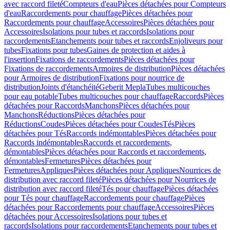
avec raccord fileté
Compteurs d'eau
Pièces détachées pour Compteurs
d'eau
Raccordements pour chauffage
Pièces détachées pour
Raccordements pour chauffage
Accessoires
Pièces détachées pour
Accessoires
Isolations pour tubes et raccords
Isolations pour
raccordements
Etanchements pour tubes et raccords
Enjoliveurs pour
tubes
Fixations pour tubes
Gaines de protection et aides à
l'insertion
Fixations de raccordements
Pièces détachées pour
Fixations de raccordements
Armoires de distribution
Pièces détachées
pour Armoires de distribution
Fixations pour nourrice de
distribution
Joints d'étanchéité
Geberit Mepla
Tubes multicouches
pour eau potable
Tubes multicouches pour chauffage
Raccords
Pièces
détachées pour Raccords
Manchons
Pièces détachées pour
Manchons
Réductions
Pièces détachées pour
Réductions
Coudes
Pièces détachées pour Coudes
Tés
Pièces
détachées pour Tés
Raccords indémontables
Pièces détachées pour
Raccords indémontables
Raccords et raccordements,
démontables
Pièces détachées pour Raccords et raccordements,
démontables
Fermetures
Pièces détachées pour
Fermetures
Appliques
Pièces détachées pour Appliques
Nourrices de
distribution avec raccord fileté
Pièces détachées pour Nourrices de
distribution avec raccord fileté
Tés pour chauffage
Pièces détachées
pour Tés pour chauffage
Raccordements pour chauffage
Pièces
détachées pour Raccordements pour chauffage
Accessoires
Pièces
détachées pour Accessoires
Isolations pour tubes et
raccords
Isolations pour raccordements
Etanchements pour tubes et