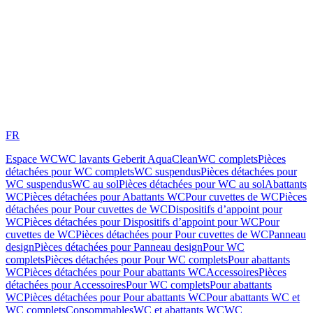
FR
Espace WC
WC lavants Geberit AquaClean
WC complets
Pièces
détachées pour WC complets
WC suspendus
Pièces détachées pour
WC suspendus
WC au sol
Pièces détachées pour WC au sol
Abattants
WC
Pièces détachées pour Abattants WC
Pour cuvettes de WC
Pièces
détachées pour Pour cuvettes de WC
Dispositifs d’appoint pour
WC
Pièces détachées pour Dispositifs d’appoint pour WC
Pour
cuvettes de WC
Pièces détachées pour Pour cuvettes de WC
Panneau
design
Pièces détachées pour Panneau design
Pour WC
complets
Pièces détachées pour Pour WC complets
Pour abattants
WC
Pièces détachées pour Pour abattants WC
Accessoires
Pièces
détachées pour Accessoires
Pour WC complets
Pour abattants
WC
Pièces détachées pour Pour abattants WC
Pour abattants WC et
WC complets
Consommables
WC et abattants WC
WC