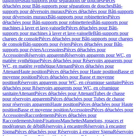
baignoires
Bâti-supports pour séparations de douches
Pièces
détachées pour Bâti-supports pour séparations de douches
Bâti-
supports pour déversoirs muraux
Pièces détachées pour Bâti-supports
pour déversoirs muraux
Bâti-supports pour robinetteries
Pièces
détachées pour Bâti-supports pour robinetteries
Bâti-supports pour
machines à laver et lave-vaisselle
Pièces détachées pour Bâti-
supports pour machines à laver et lave-vaisselle
Bâti-supports pour
charges de console
Pièces détachées pour Bâti-supports pour charges
de console
Bâti-supports pour éviers
Pièces détachées pour Bâti-
supports pour éviers
Accessoires
Pièces détachées pour
Accessoires
Réservoirs apparents
Réservoirs apparents pour WC, en
matière synthétique
Pièces détachées pour Réservoirs apparents pour
WC, en matière synthétique
Attenant
Pièces détachées pour
Attenant
Haute position
Pièces détachées pour Haute position
Basse et
moyenne position
Pièces détachées pour Basse et moyenne
position
Réservoirs apparents pour WC, en céramique sanitaire
Pièces
détachées pour Réservoirs apparents pour WC, en céramique
sanitaire
Attenant
Pièces détachées pour Attenant
Tubes de chasse
pour réservoirs apparents
Pièces détachées pour Tubes de chasse
pour réservoirs apparents
Haute position
Pièces détachées pour Haute
position
Basse et moyenne position
Accessoires
Pièces détachées pour
Accessoires
Raccordements
Pièces détachées pour
Raccordements
Joints
Fixations
Manchettes
Mamelons, rosaces et
modérateurs de débit
Réservoirs à encastrer
Réservoirs à encastrer
Sigma
Pièces détachées pour Réservoirs à encastrer Sigma
Réservoirs