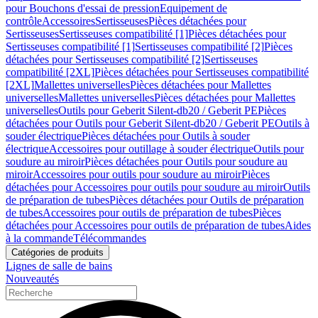
pour Bouchons d'essai de pression
Equipement de
contrôle
Accessoires
Sertisseuses
Pièces détachées pour
Sertisseuses
Sertisseuses compatibilité [1]
Pièces détachées pour
Sertisseuses compatibilité [1]
Sertisseuses compatibilité [2]
Pièces
détachées pour Sertisseuses compatibilité [2]
Sertisseuses
compatibilité [2XL]
Pièces détachées pour Sertisseuses compatibilité
[2XL]
Mallettes universelles
Pièces détachées pour Mallettes
universelles
Mallettes universelles
Pièces détachées pour Mallettes
universelles
Outils pour Geberit Silent-db20 / Geberit PE
Pièces
détachées pour Outils pour Geberit Silent-db20 / Geberit PE
Outils à
souder électrique
Pièces détachées pour Outils à souder
électrique
Accessoires pour outillage à souder électrique
Outils pour
soudure au miroir
Pièces détachées pour Outils pour soudure au
miroir
Accessoires pour outils pour soudure au miroir
Pièces
détachées pour Accessoires pour outils pour soudure au miroir
Outils
de préparation de tubes
Pièces détachées pour Outils de préparation
de tubes
Accessoires pour outils de préparation de tubes
Pièces
détachées pour Accessoires pour outils de préparation de tubes
Aides
à la commande
Télécommandes
Catégories de produits
Lignes de salle de bains
Nouveautés