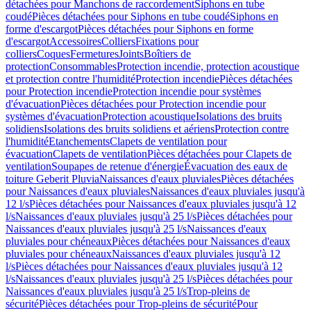
détachées pour Manchons de raccordement
Siphons en tube
coudé
Pièces détachées pour Siphons en tube coudé
Siphons en
forme d'escargot
Pièces détachées pour Siphons en forme
d'escargot
Accessoires
Colliers
Fixations pour
colliers
Coques
Fermetures
Joints
Boîtiers de
protection
Consommables
Protection incendie, protection acoustique
et protection contre l'humidité
Protection incendie
Pièces détachées
pour Protection incendie
Protection incendie pour systèmes
d'évacuation
Pièces détachées pour Protection incendie pour
systèmes d'évacuation
Protection acoustique
Isolations des bruits
solidiens
Isolations des bruits solidiens et aériens
Protection contre
l'humidité
Etanchements
Clapets de ventilation pour
évacuation
Clapets de ventilation
Pièces détachées pour Clapets de
ventilation
Soupapes de retenue d'énergie
Évacuation des eaux de
toiture Geberit Pluvia
Naissances d'eaux pluviales
Pièces détachées
pour Naissances d'eaux pluviales
Naissances d'eaux pluviales jusqu'à
12 l/s
Pièces détachées pour Naissances d'eaux pluviales jusqu'à 12
l/s
Naissances d'eaux pluviales jusqu'à 25 l/s
Pièces détachées pour
Naissances d'eaux pluviales jusqu'à 25 l/s
Naissances d'eaux
pluviales pour chéneaux
Pièces détachées pour Naissances d'eaux
pluviales pour chéneaux
Naissances d'eaux pluviales jusqu'à 12
l/s
Pièces détachées pour Naissances d'eaux pluviales jusqu'à 12
l/s
Naissances d'eaux pluviales jusqu'à 25 l/s
Pièces détachées pour
Naissances d'eaux pluviales jusqu'à 25 l/s
Trop-pleins de
sécurité
Pièces détachées pour Trop-pleins de sécurité
Pour