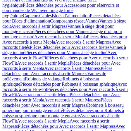
hygiénique
Pièces détachées pour Accessoires pour réservoirs et
commandes de WC avec rinçage forcé
hygiénique
Capteurs
Câbles
Blocs d’alimentation
Pièces détachées
pour Blocs d’alimentation
Composants réseau
Vannes
Vannes à siège
droit
Avec raccords à sertir Mapress
Vannes à siège droit pour
montage encastré
Pièces détachées pour Vannes à siège droit pour
montage encastré
Avec raccords à sertir Mepla
Pièces détachées pour
Avec raccords à sertir Mepla
Avec raccords à sertir Mapress
Avec
raccords filetés
Pièces détachées pour Avec raccords filetés
Vannes à
siège incliné
Pièces détachées pour Vannes à siège incliné
Avec
raccords à sertir FlowFit
Pièces détachées pour Avec raccords à sertir
FlowFit
Avec raccords à sertir Mepla
Pièces détachées pour Avec
raccords à sertir Mepla
Avec raccords à sertir Mapress
Pièces
détachées pour Avec raccords à sertir Mapress
Vannes de
prélèvement
Robinets de vidange
Robinets à boisseau
sphérique
Pièces détachées pour Robinets à boisseau sphérique
Avec
raccords à sertir FlowFit
Pièces détachées pour Avec raccords à sertir
FlowFit
Avec raccords à sertir Mepla
Pièces détachées pour Avec
raccords à sertir Mepla
Avec raccords à sertir Mapress
Pièces
détachées pour Avec raccords à sertir Mapress
Robinets à boisseau
sphérique pour montage encastré
Pièces détachées pour Robinets à
boisseau sphérique pour montage encastré
Avec raccords à sertir
FlowFit
Avec raccords à sertir Mepla
Avec raccords à sertir
Mapress
Pièces détachées pour Avec raccords à sertir Mapress
Avec