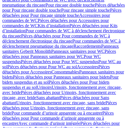
pneumatique du rinçage
Pour rinçage double touche
Pièces détachées
pour Pour rinçage double touche
Pour rinçage simple touche
Pièces
détachées pour Pour rinçage simple touche
Accessoires pour
commandes de WC
Pièces détachées pour Accessoires pour
commandes de WC
Kits d’installation
Pièces détachées pour Kits
d’installation
Pour commandes de WC à déclenchement électronique
du rinçage
Pièces détachées pour Pour commandes de WC à
déclenchement électronique du rinçage
Pour commandes de WC à
déclenchement pneumatique du rinçage
Raccordements
Panneaux
sanitaires Geberit Monolith
Panneaux sanitaires pour WC
Pièces
détachées pour Panneaux sanitaires pour WC
Pour WC
suspendus
Pièces détachées pour Pour WC suspendus
Pour WC au
sol
Pièces détachées pour Pour WC au sol
Accessoires
Pièces
détachées pour Accessoires
Consommables
Panneaux sanitaires pour
bidets
Pièces détachées pour Panneaux sanitaires pour bidets
Pour
bidets suspendus et au sol
Pièces détachées pour Pour bidets
suspendus et au sol
Urinoirs
Urinoirs, fonctionnement avec rinçage,
avec bride
Pièces détachées pour Urinoirs, fonctionnement avec
rinçage, avec bride
Sans abattant
Pièces détachées pour Sans
abattant
Urinoirs, fonctionnement avec rinçage, sans bride
Pièces
détachées pour Urinoirs, fonctionnement avec rinçage, sans
bride
Pour commande d’urinoir apparente ou à encastrer
Pièces
détachées pour Pour commande d’urinoir apparente ou à
encastrer
Avec commande d'urinoir intégrée
Pièces détachées pour