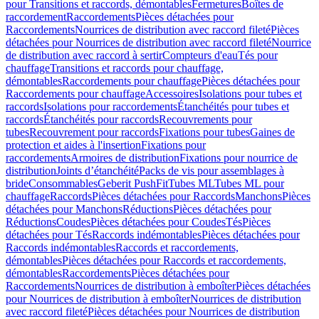
pour Transitions et raccords, démontables
Fermetures
Boîtes de
raccordement
Raccordements
Pièces détachées pour
Raccordements
Nourrices de distribution avec raccord fileté
Pièces
détachées pour Nourrices de distribution avec raccord fileté
Nourrice
de distribution avec raccord à sertir
Compteurs d'eau
Tés pour
chauffage
Transitions et raccords pour chauffage,
démontables
Raccordements pour chauffage
Pièces détachées pour
Raccordements pour chauffage
Accessoires
Isolations pour tubes et
raccords
Isolations pour raccordements
Étanchéités pour tubes et
raccords
Étanchéités pour raccords
Recouvrements pour
tubes
Recouvrement pour raccords
Fixations pour tubes
Gaines de
protection et aides à l'insertion
Fixations pour
raccordements
Armoires de distribution
Fixations pour nourrice de
distribution
Joints d’étanchéité
Packs de vis pour assemblages à
bride
Consommables
Geberit PushFit
Tubes ML
Tubes ML pour
chauffage
Raccords
Pièces détachées pour Raccords
Manchons
Pièces
détachées pour Manchons
Réductions
Pièces détachées pour
Réductions
Coudes
Pièces détachées pour Coudes
Tés
Pièces
détachées pour Tés
Raccords indémontables
Pièces détachées pour
Raccords indémontables
Raccords et raccordements,
démontables
Pièces détachées pour Raccords et raccordements,
démontables
Raccordements
Pièces détachées pour
Raccordements
Nourrices de distribution à emboîter
Pièces détachées
pour Nourrices de distribution à emboîter
Nourrices de distribution
avec raccord fileté
Pièces détachées pour Nourrices de distribution