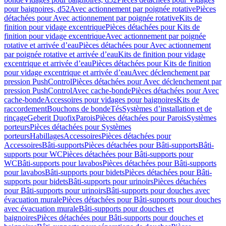
pour baignoires, d52
Avec actionnement par poignée rotative
Pièces
détachées pour Avec actionnement par poignée rotative
Kits de
finition pour vidage excentrique
Pièces détachées pour Kits de
finition pour vidage excentrique
Avec actionnement par poignée
rotative et arrivée d’eau
Pièces détachées pour Avec actionnement
par poignée rotative et arrivée d’eau
Kits de finition pour vidage
excentrique et arrivée d’eau
Pièces détachées pour Kits de finition
pour vidage excentrique et arrivée d’eau
Avec déclenchement par
pression PushControl
Pièces détachées pour Avec déclenchement par
pression PushControl
Avec cache-bonde
Pièces détachées pour Avec
cache-bonde
Accessoires pour vidages pour baignoires
Kits de
raccordement
Bouchons de bonde
Tés
Systèmes d’installation et de
rinçage
Geberit Duofix
Parois
Pièces détachées pour Parois
Systèmes
porteurs
Pièces détachées pour Systèmes
porteurs
Habillages
Accessoires
Pièces détachées pour
Accessoires
Bâti-supports
Pièces détachées pour Bâti-supports
Bâti-
supports pour WC
Pièces détachées pour Bâti-supports pour
WC
Bâti-supports pour lavabos
Pièces détachées pour Bâti-supports
pour lavabos
Bâti-supports pour bidets
Pièces détachées pour Bâti-
supports pour bidets
Bâti-supports pour urinoirs
Pièces détachées
pour Bâti-supports pour urinoirs
Bâti-supports pour douches avec
évacuation murale
Pièces détachées pour Bâti-supports pour douches
avec évacuation murale
Bâti-supports pour douches et
baignoires
Pièces détachées pour Bâti-supports pour douches et