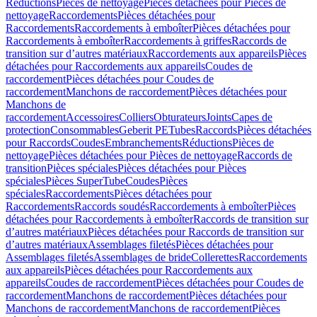
Réductions
Pièces de nettoyage
Pièces détachées pour Pièces de
nettoyage
Raccordements
Pièces détachées pour
Raccordements
Raccordements à emboîter
Pièces détachées pour
Raccordements à emboîter
Raccordements à griffes
Raccords de
transition sur d’autres matériaux
Raccordements aux appareils
Pièces
détachées pour Raccordements aux appareils
Coudes de
raccordement
Pièces détachées pour Coudes de
raccordement
Manchons de raccordement
Pièces détachées pour
Manchons de
raccordement
Accessoires
Colliers
Obturateurs
Joints
Capes de
protection
Consommables
Geberit PE
Tubes
Raccords
Pièces détachées
pour Raccords
Coudes
Embranchements
Réductions
Pièces de
nettoyage
Pièces détachées pour Pièces de nettoyage
Raccords de
transition
Pièces spéciales
Pièces détachées pour Pièces
spéciales
Pièces SuperTube
Coudes
Pièces
spéciales
Raccordements
Pièces détachées pour
Raccordements
Raccords soudés
Raccordements à emboîter
Pièces
détachées pour Raccordements à emboîter
Raccords de transition sur
d’autres matériaux
Pièces détachées pour Raccords de transition sur
d’autres matériaux
Assemblages filetés
Pièces détachées pour
Assemblages filetés
Assemblages de bride
Collerettes
Raccordements
aux appareils
Pièces détachées pour Raccordements aux
appareils
Coudes de raccordement
Pièces détachées pour Coudes de
raccordement
Manchons de raccordement
Pièces détachées pour
Manchons de raccordement
Manchons de raccordement
Pièces