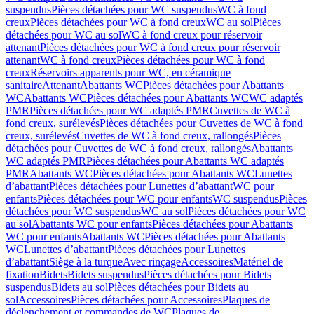
suspendus
Pièces détachées pour WC suspendus
WC à fond
creux
Pièces détachées pour WC à fond creux
WC au sol
Pièces
détachées pour WC au sol
WC à fond creux pour réservoir
attenant
Pièces détachées pour WC à fond creux pour réservoir
attenant
WC à fond creux
Pièces détachées pour WC à fond
creux
Réservoirs apparents pour WC, en céramique
sanitaire
Attenant
Abattants WC
Pièces détachées pour Abattants
WC
Abattants WC
Pièces détachées pour Abattants WC
WC adaptés
PMR
Pièces détachées pour WC adaptés PMR
Cuvettes de WC à
fond creux, surélevés
Pièces détachées pour Cuvettes de WC à fond
creux, surélevés
Cuvettes de WC à fond creux, rallongés
Pièces
détachées pour Cuvettes de WC à fond creux, rallongés
Abattants
WC adaptés PMR
Pièces détachées pour Abattants WC adaptés
PMR
Abattants WC
Pièces détachées pour Abattants WC
Lunettes
d’abattant
Pièces détachées pour Lunettes d’abattant
WC pour
enfants
Pièces détachées pour WC pour enfants
WC suspendus
Pièces
détachées pour WC suspendus
WC au sol
Pièces détachées pour WC
au sol
Abattants WC pour enfants
Pièces détachées pour Abattants
WC pour enfants
Abattants WC
Pièces détachées pour Abattants
WC
Lunettes d’abattant
Pièces détachées pour Lunettes
d’abattant
Siège à la turque
Avec rinçage
Accessoires
Matériel de
fixation
Bidets
Bidets suspendus
Pièces détachées pour Bidets
suspendus
Bidets au sol
Pièces détachées pour Bidets au
sol
Accessoires
Pièces détachées pour Accessoires
Plaques de
déclenchement et commandes de WC
Plaques de