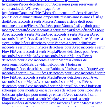
hygiénique
Pièces détachées pour Accessoires pour réservoirs et
commandes de WC avec rinçage forcé
hygiénique
Capteurs
Câbles
Blocs d’alimentation
Pièces détachées
pour Blocs d’alimentation
Composants réseau
Vannes
Vannes à siège
droit
Avec raccords à sertir Mapress
Vannes à siège droit pour
montage encastré
Pièces détachées pour Vannes à siège droit pour
montage encastré
Avec raccords à sertir Mepla
Pièces détachées pour
Avec raccords à sertir Mepla
Avec raccords à sertir Mapress
Avec
raccords filetés
Pièces détachées pour Avec raccords filetés
Vannes à
siège incliné
Pièces détachées pour Vannes à siège incliné
Avec
raccords à sertir FlowFit
Pièces détachées pour Avec raccords à sertir
FlowFit
Avec raccords à sertir Mepla
Pièces détachées pour Avec
raccords à sertir Mepla
Avec raccords à sertir Mapress
Pièces
détachées pour Avec raccords à sertir Mapress
Vannes de
prélèvement
Robinets de vidange
Robinets à boisseau
sphérique
Pièces détachées pour Robinets à boisseau sphérique
Avec
raccords à sertir FlowFit
Pièces détachées pour Avec raccords à sertir
FlowFit
Avec raccords à sertir Mepla
Pièces détachées pour Avec
raccords à sertir Mepla
Avec raccords à sertir Mapress
Pièces
détachées pour Avec raccords à sertir Mapress
Robinets à boisseau
sphérique pour montage encastré
Pièces détachées pour Robinets à
boisseau sphérique pour montage encastré
Avec raccords à sertir
FlowFit
Avec raccords à sertir Mepla
Avec raccords à sertir
Mapress
Pièces détachées pour Avec raccords à sertir Mapress
Avec