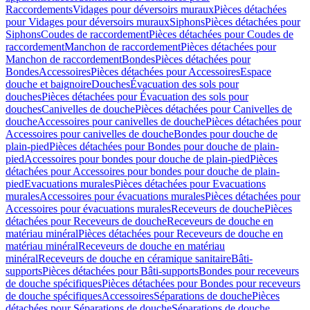
Raccordements
Vidages pour déversoirs muraux
Pièces détachées
pour Vidages pour déversoirs muraux
Siphons
Pièces détachées pour
Siphons
Coudes de raccordement
Pièces détachées pour Coudes de
raccordement
Manchon de raccordement
Pièces détachées pour
Manchon de raccordement
Bondes
Pièces détachées pour
Bondes
Accessoires
Pièces détachées pour Accessoires
Espace
douche et baignoire
Douches
Évacuation des sols pour
douches
Pièces détachées pour Évacuation des sols pour
douches
Canivelles de douche
Pièces détachées pour Canivelles de
douche
Accessoires pour canivelles de douche
Pièces détachées pour
Accessoires pour canivelles de douche
Bondes pour douche de
plain-pied
Pièces détachées pour Bondes pour douche de plain-
pied
Accessoires pour bondes pour douche de plain-pied
Pièces
détachées pour Accessoires pour bondes pour douche de plain-
pied
Evacuations murales
Pièces détachées pour Evacuations
murales
Accessoires pour évacuations murales
Pièces détachées pour
Accessoires pour évacuations murales
Receveurs de douche
Pièces
détachées pour Receveurs de douche
Receveurs de douche en
matériau minéral
Pièces détachées pour Receveurs de douche en
matériau minéral
Receveurs de douche en matériau
minéral
Receveurs de douche en céramique sanitaire
Bâti-
supports
Pièces détachées pour Bâti-supports
Bondes pour receveurs
de douche spécifiques
Pièces détachées pour Bondes pour receveurs
de douche spécifiques
Accessoires
Séparations de douche
Pièces
détachées pour Séparations de douche
Séparations de douche