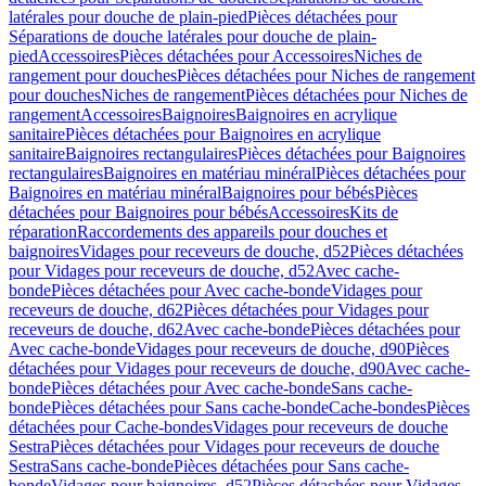
latérales pour douche de plain-pied
Pièces détachées pour
Séparations de douche latérales pour douche de plain-
pied
Accessoires
Pièces détachées pour Accessoires
Niches de
rangement pour douches
Pièces détachées pour Niches de rangement
pour douches
Niches de rangement
Pièces détachées pour Niches de
rangement
Accessoires
Baignoires
Baignoires en acrylique
sanitaire
Pièces détachées pour Baignoires en acrylique
sanitaire
Baignoires rectangulaires
Pièces détachées pour Baignoires
rectangulaires
Baignoires en matériau minéral
Pièces détachées pour
Baignoires en matériau minéral
Baignoires pour bébés
Pièces
détachées pour Baignoires pour bébés
Accessoires
Kits de
réparation
Raccordements des appareils pour douches et
baignoires
Vidages pour receveurs de douche, d52
Pièces détachées
pour Vidages pour receveurs de douche, d52
Avec cache-
bonde
Pièces détachées pour Avec cache-bonde
Vidages pour
receveurs de douche, d62
Pièces détachées pour Vidages pour
receveurs de douche, d62
Avec cache-bonde
Pièces détachées pour
Avec cache-bonde
Vidages pour receveurs de douche, d90
Pièces
détachées pour Vidages pour receveurs de douche, d90
Avec cache-
bonde
Pièces détachées pour Avec cache-bonde
Sans cache-
bonde
Pièces détachées pour Sans cache-bonde
Cache-bondes
Pièces
détachées pour Cache-bondes
Vidages pour receveurs de douche
Sestra
Pièces détachées pour Vidages pour receveurs de douche
Sestra
Sans cache-bonde
Pièces détachées pour Sans cache-
bonde
Vidages pour baignoires, d52
Pièces détachées pour Vidages