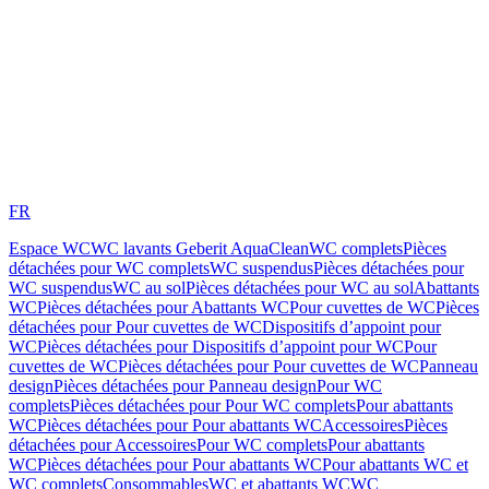
FR
Espace WC
WC lavants Geberit AquaClean
WC complets
Pièces
détachées pour WC complets
WC suspendus
Pièces détachées pour
WC suspendus
WC au sol
Pièces détachées pour WC au sol
Abattants
WC
Pièces détachées pour Abattants WC
Pour cuvettes de WC
Pièces
détachées pour Pour cuvettes de WC
Dispositifs d’appoint pour
WC
Pièces détachées pour Dispositifs d’appoint pour WC
Pour
cuvettes de WC
Pièces détachées pour Pour cuvettes de WC
Panneau
design
Pièces détachées pour Panneau design
Pour WC
complets
Pièces détachées pour Pour WC complets
Pour abattants
WC
Pièces détachées pour Pour abattants WC
Accessoires
Pièces
détachées pour Accessoires
Pour WC complets
Pour abattants
WC
Pièces détachées pour Pour abattants WC
Pour abattants WC et
WC complets
Consommables
WC et abattants WC
WC