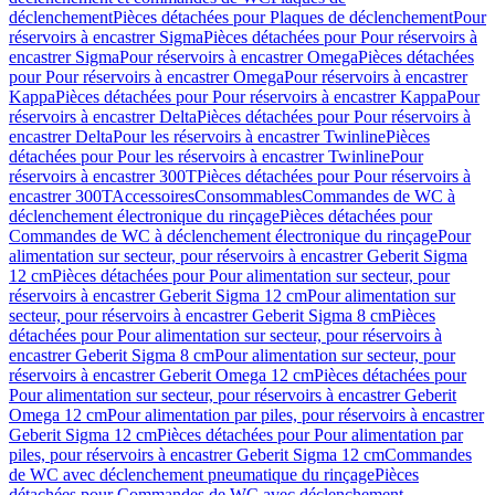
déclenchement
Pièces détachées pour Plaques de déclenchement
Pour
réservoirs à encastrer Sigma
Pièces détachées pour Pour réservoirs à
encastrer Sigma
Pour réservoirs à encastrer Omega
Pièces détachées
pour Pour réservoirs à encastrer Omega
Pour réservoirs à encastrer
Kappa
Pièces détachées pour Pour réservoirs à encastrer Kappa
Pour
réservoirs à encastrer Delta
Pièces détachées pour Pour réservoirs à
encastrer Delta
Pour les réservoirs à encastrer Twinline
Pièces
détachées pour Pour les réservoirs à encastrer Twinline
Pour
réservoirs à encastrer 300T
Pièces détachées pour Pour réservoirs à
encastrer 300T
Accessoires
Consommables
Commandes de WC à
déclenchement électronique du rinçage
Pièces détachées pour
Commandes de WC à déclenchement électronique du rinçage
Pour
alimentation sur secteur, pour réservoirs à encastrer Geberit Sigma
12 cm
Pièces détachées pour Pour alimentation sur secteur, pour
réservoirs à encastrer Geberit Sigma 12 cm
Pour alimentation sur
secteur, pour réservoirs à encastrer Geberit Sigma 8 cm
Pièces
détachées pour Pour alimentation sur secteur, pour réservoirs à
encastrer Geberit Sigma 8 cm
Pour alimentation sur secteur, pour
réservoirs à encastrer Geberit Omega 12 cm
Pièces détachées pour
Pour alimentation sur secteur, pour réservoirs à encastrer Geberit
Omega 12 cm
Pour alimentation par piles, pour réservoirs à encastrer
Geberit Sigma 12 cm
Pièces détachées pour Pour alimentation par
piles, pour réservoirs à encastrer Geberit Sigma 12 cm
Commandes
de WC avec déclenchement pneumatique du rinçage
Pièces
détachées pour Commandes de WC avec déclenchement