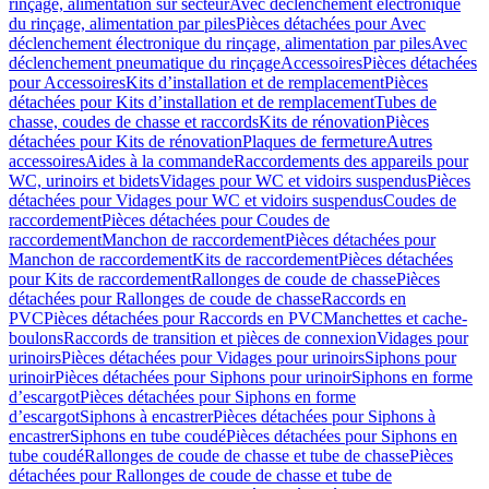
rinçage, alimentation sur secteur
Avec déclenchement électronique
du rinçage, alimentation par piles
Pièces détachées pour Avec
déclenchement électronique du rinçage, alimentation par piles
Avec
déclenchement pneumatique du rinçage
Accessoires
Pièces détachées
pour Accessoires
Kits d’installation et de remplacement
Pièces
détachées pour Kits d’installation et de remplacement
Tubes de
chasse, coudes de chasse et raccords
Kits de rénovation
Pièces
détachées pour Kits de rénovation
Plaques de fermeture
Autres
accessoires
Aides à la commande
Raccordements des appareils pour
WC, urinoirs et bidets
Vidages pour WC et vidoirs suspendus
Pièces
détachées pour Vidages pour WC et vidoirs suspendus
Coudes de
raccordement
Pièces détachées pour Coudes de
raccordement
Manchon de raccordement
Pièces détachées pour
Manchon de raccordement
Kits de raccordement
Pièces détachées
pour Kits de raccordement
Rallonges de coude de chasse
Pièces
détachées pour Rallonges de coude de chasse
Raccords en
PVC
Pièces détachées pour Raccords en PVC
Manchettes et cache-
boulons
Raccords de transition et pièces de connexion
Vidages pour
urinoirs
Pièces détachées pour Vidages pour urinoirs
Siphons pour
urinoir
Pièces détachées pour Siphons pour urinoir
Siphons en forme
d’escargot
Pièces détachées pour Siphons en forme
d’escargot
Siphons à encastrer
Pièces détachées pour Siphons à
encastrer
Siphons en tube coudé
Pièces détachées pour Siphons en
tube coudé
Rallonges de coude de chasse et tube de chasse
Pièces
détachées pour Rallonges de coude de chasse et tube de