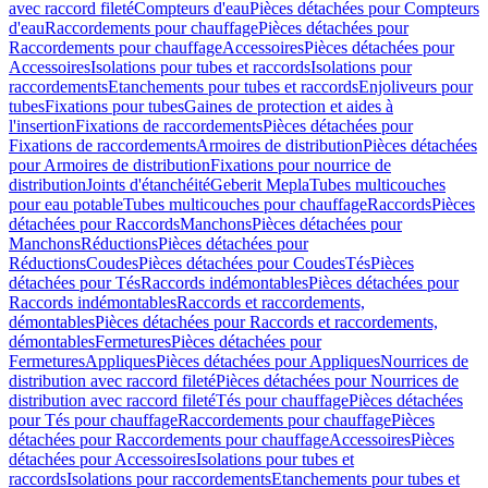
avec raccord fileté
Compteurs d'eau
Pièces détachées pour Compteurs
d'eau
Raccordements pour chauffage
Pièces détachées pour
Raccordements pour chauffage
Accessoires
Pièces détachées pour
Accessoires
Isolations pour tubes et raccords
Isolations pour
raccordements
Etanchements pour tubes et raccords
Enjoliveurs pour
tubes
Fixations pour tubes
Gaines de protection et aides à
l'insertion
Fixations de raccordements
Pièces détachées pour
Fixations de raccordements
Armoires de distribution
Pièces détachées
pour Armoires de distribution
Fixations pour nourrice de
distribution
Joints d'étanchéité
Geberit Mepla
Tubes multicouches
pour eau potable
Tubes multicouches pour chauffage
Raccords
Pièces
détachées pour Raccords
Manchons
Pièces détachées pour
Manchons
Réductions
Pièces détachées pour
Réductions
Coudes
Pièces détachées pour Coudes
Tés
Pièces
détachées pour Tés
Raccords indémontables
Pièces détachées pour
Raccords indémontables
Raccords et raccordements,
démontables
Pièces détachées pour Raccords et raccordements,
démontables
Fermetures
Pièces détachées pour
Fermetures
Appliques
Pièces détachées pour Appliques
Nourrices de
distribution avec raccord fileté
Pièces détachées pour Nourrices de
distribution avec raccord fileté
Tés pour chauffage
Pièces détachées
pour Tés pour chauffage
Raccordements pour chauffage
Pièces
détachées pour Raccordements pour chauffage
Accessoires
Pièces
détachées pour Accessoires
Isolations pour tubes et
raccords
Isolations pour raccordements
Etanchements pour tubes et