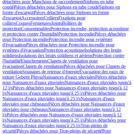
détachées pour Manchons de raccordement
Siphons en tube
coudé
Pièces détachées pour Siphons en tube coudé
Siphons en
forme d'escargot
Pièces détachées pour Siphons en forme
d'escargot
Accessoires
Colliers
Fixations pour
colliers
Coques
Fermetures
Joints
Boîtiers de
protection
Consommables
Protection incendie, protection acoustique
et protection contre l'humidité
Protection incendie
Pièces détachées
pour Protection incendie
Protection incendie pour systèmes
d'évacuation
Pièces détachées pour Protection incendie pour
systèmes d'évacuation
Protection acoustique
Isolations des bruits
solidiens
Isolations des bruits solidiens et aériens
Protection contre
l'humidité
Etanchements
Clapets de ventilation pour
évacuation
Clapets de ventilation
Pièces détachées pour Clapets de
ventilation
Soupapes de retenue d'énergie
Évacuation des eaux de
toiture Geberit Pluvia
Naissances d'eaux pluviales
Pièces détachées
pour Naissances d'eaux pluviales
Naissances d'eaux pluviales jusqu'à
12 l/s
Pièces détachées pour Naissances d'eaux pluviales jusqu'à 12
l/s
Naissances d'eaux pluviales jusqu'à 25 l/s
Pièces détachées pour
Naissances d'eaux pluviales jusqu'à 25 l/s
Naissances d'eaux
pluviales pour chéneaux
Pièces détachées pour Naissances d'eaux
pluviales pour chéneaux
Naissances d'eaux pluviales jusqu'à 12
l/s
Pièces détachées pour Naissances d'eaux pluviales jusqu'à 12
l/s
Naissances d'eaux pluviales jusqu'à 25 l/s
Pièces détachées pour
Naissances d'eaux pluviales jusqu'à 25 l/s
Trop-pleins de
sécurité
Pièces détachées pour Trop-pleins de sécurité
Pour