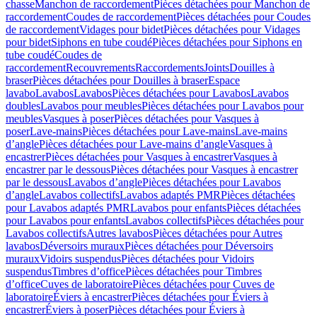
chasse
Manchon de raccordement
Pièces détachées pour Manchon de
raccordement
Coudes de raccordement
Pièces détachées pour Coudes
de raccordement
Vidages pour bidet
Pièces détachées pour Vidages
pour bidet
Siphons en tube coudé
Pièces détachées pour Siphons en
tube coudé
Coudes de
raccordement
Recouvrements
Raccordements
Joints
Douilles à
braser
Pièces détachées pour Douilles à braser
Espace
lavabo
Lavabos
Lavabos
Pièces détachées pour Lavabos
Lavabos
doubles
Lavabos pour meubles
Pièces détachées pour Lavabos pour
meubles
Vasques à poser
Pièces détachées pour Vasques à
poser
Lave-mains
Pièces détachées pour Lave-mains
Lave-mains
d’angle
Pièces détachées pour Lave-mains d’angle
Vasques à
encastrer
Pièces détachées pour Vasques à encastrer
Vasques à
encastrer par le dessous
Pièces détachées pour Vasques à encastrer
par le dessous
Lavabos d’angle
Pièces détachées pour Lavabos
d’angle
Lavabos collectifs
Lavabos adaptés PMR
Pièces détachées
pour Lavabos adaptés PMR
Lavabos pour enfants
Pièces détachées
pour Lavabos pour enfants
Lavabos collectifs
Pièces détachées pour
Lavabos collectifs
Autres lavabos
Pièces détachées pour Autres
lavabos
Déversoirs muraux
Pièces détachées pour Déversoirs
muraux
Vidoirs suspendus
Pièces détachées pour Vidoirs
suspendus
Timbres dʼoffice
Pièces détachées pour Timbres
dʼoffice
Cuves de laboratoire
Pièces détachées pour Cuves de
laboratoire
Éviers à encastrer
Pièces détachées pour Éviers à
encastrer
Éviers à poser
Pièces détachées pour Éviers à