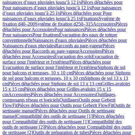
naissances d’eaux pluviales jusqu’à 12 l/s
Pièces détachées pour
Pour naissances d’eaux pluviales jusqu’à 12 l/s
Pour naissances
d’eaux pluviales jusqu’à 25 l/s
Pièces détachées pour Pour
naissances d’eaux pluviales jusqu’à 25 l/s
Fixations
Système de
fixation d40–200
Système de fixation d250–315
Accessoires
Pièces
détachées pour Accessoires
Pour naissances
Pièces détachées pour
Pour naissances
Pour fixations
Évacuation des eaux de toiture
conventionnelle
Naissances d'eaux pluviales
Pièces détachées pour
Naissances d'eaux pluviales
Raccords au pare-vapeur
Pièces
détachées pour Raccords au pare-vapeur
Accessoires
Pièces
détachées pour Accessoires
Évacuation des sols
Evacuation de
surface pour l'intérieur et l'extérieur
Pièces détachées pour
Evacuation de surface pour l'intérieur et l'extérieur
Siphons de sol
pour balcons et terrasses, 10 x 10 cm
Pièces détachées pour Siphons
de sol pour balcons et terrasses, 10 x 10 cm
Siphons de sol 13 x 13
cm
Pièces détachées pour Siphons de sol 13 x 13 cm
Grilles-avaloirs
15 x 15 cm
Pièces détachées pour Grilles-avaloirs 15 x 15
cm
Accessoires
Pièces détachées pour Accessoires
Outillages,
composants réseau et logiciels
Outillages
Outils pour Geberit
FlowFit
Pièces détachées pour Outils pour Geberit FlowFit
Outils de
sertissage manuel
Pièces détachées pour Outils de sertissage
manuel
Compatibilité des outils de sertissage [1]
Pièces détachées
pour Compatibilité des outils de sertissage [1]
Compatibilité des
outils de sertissage [2]
Pièces détachées pour Compatibilité des outils
de sertissage [2]
Outils de préparation de tubes
Pièces détachées pour