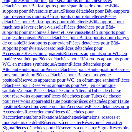
baignoires
Bâti-supports pour séparations de douches
Pièces
détachées pour Bâti-supports pour séparations de douches
Bâti-
supports pour déversoirs muraux
Pièces détachées pour Bâti-supports
pour déversoirs muraux
Bâti-supports pour robinetteries
Pièces
détachées pour Bâti-supports pour robinetteries
Bâti-supports pour
machines à laver et lave-vaisselle
Pièces détachées pour Bâti-
supports pour machines à laver et lave-vaisselle
Bâti-supports pour
charges de console
Pièces détachées pour Bâti-supports pour charges
de console
Bâti-supports pour éviers
Pièces détachées pour Bâti-
supports pour éviers
Accessoires
Pièces détachées pour
Accessoires
Réservoirs apparents
Réservoirs apparents pour WC, en
matière synthétique
Pièces détachées pour Réservoirs apparents pour
WC, en matière synthétique
Attenant
Pièces détachées pour
Attenant
Haute position
Pièces détachées pour Haute position
Basse et
moyenne position
Pièces détachées pour Basse et moyenne
position
Réservoirs apparents pour WC, en céramique sanitaire
Pièces
détachées pour Réservoirs apparents pour WC, en céramique
sanitaire
Attenant
Pièces détachées pour Attenant
Tubes de chasse
pour réservoirs apparents
Pièces détachées pour Tubes de chasse
pour réservoirs apparents
Haute position
Pièces détachées pour Haute
position
Basse et moyenne position
Accessoires
Pièces détachées pour
Accessoires
Raccordements
Pièces détachées pour
Raccordements
Joints
Fixations
Manchettes
Mamelons, rosaces et
modérateurs de débit
Réservoirs à encastrer
Réservoirs à encastrer
Sigma
Pièces détachées pour Réservoirs à encastrer Sigma
Réservoirs