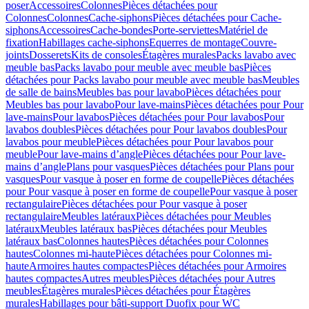
poser
Accessoires
Colonnes
Pièces détachées pour
Colonnes
Colonnes
Cache-siphons
Pièces détachées pour Cache-
siphons
Accessoires
Cache-bondes
Porte-serviettes
Matériel de
fixation
Habillages cache-siphons
Equerres de montage
Couvre-
joints
Dosserets
Kits de consoles
Étagères murales
Packs lavabo avec
meuble bas
Packs lavabo pour meuble avec meuble bas
Pièces
détachées pour Packs lavabo pour meuble avec meuble bas
Meubles
de salle de bains
Meubles bas pour lavabo
Pièces détachées pour
Meubles bas pour lavabo
Pour lave-mains
Pièces détachées pour Pour
lave-mains
Pour lavabos
Pièces détachées pour Pour lavabos
Pour
lavabos doubles
Pièces détachées pour Pour lavabos doubles
Pour
lavabos pour meuble
Pièces détachées pour Pour lavabos pour
meuble
Pour lave-mains d’angle
Pièces détachées pour Pour lave-
mains d’angle
Plans pour vasques
Pièces détachées pour Plans pour
vasques
Pour vasque à poser en forme de coupelle
Pièces détachées
pour Pour vasque à poser en forme de coupelle
Pour vasque à poser
rectangulaire
Pièces détachées pour Pour vasque à poser
rectangulaire
Meubles latéraux
Pièces détachées pour Meubles
latéraux
Meubles latéraux bas
Pièces détachées pour Meubles
latéraux bas
Colonnes hautes
Pièces détachées pour Colonnes
hautes
Colonnes mi-haute
Pièces détachées pour Colonnes mi-
haute
Armoires hautes compactes
Pièces détachées pour Armoires
hautes compactes
Autres meubles
Pièces détachées pour Autres
meubles
Étagères murales
Pièces détachées pour Étagères
murales
Habillages pour bâti-support Duofix pour WC