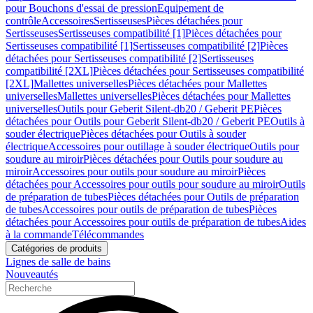
pour Bouchons d'essai de pression
Equipement de
contrôle
Accessoires
Sertisseuses
Pièces détachées pour
Sertisseuses
Sertisseuses compatibilité [1]
Pièces détachées pour
Sertisseuses compatibilité [1]
Sertisseuses compatibilité [2]
Pièces
détachées pour Sertisseuses compatibilité [2]
Sertisseuses
compatibilité [2XL]
Pièces détachées pour Sertisseuses compatibilité
[2XL]
Mallettes universelles
Pièces détachées pour Mallettes
universelles
Mallettes universelles
Pièces détachées pour Mallettes
universelles
Outils pour Geberit Silent-db20 / Geberit PE
Pièces
détachées pour Outils pour Geberit Silent-db20 / Geberit PE
Outils à
souder électrique
Pièces détachées pour Outils à souder
électrique
Accessoires pour outillage à souder électrique
Outils pour
soudure au miroir
Pièces détachées pour Outils pour soudure au
miroir
Accessoires pour outils pour soudure au miroir
Pièces
détachées pour Accessoires pour outils pour soudure au miroir
Outils
de préparation de tubes
Pièces détachées pour Outils de préparation
de tubes
Accessoires pour outils de préparation de tubes
Pièces
détachées pour Accessoires pour outils de préparation de tubes
Aides
à la commande
Télécommandes
Catégories de produits
Lignes de salle de bains
Nouveautés