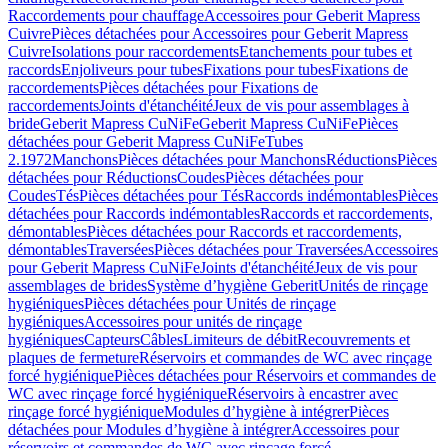
Raccordements pour chauffage
Accessoires pour Geberit Mapress
Cuivre
Pièces détachées pour Accessoires pour Geberit Mapress
Cuivre
Isolations pour raccordements
Etanchements pour tubes et
raccords
Enjoliveurs pour tubes
Fixations pour tubes
Fixations de
raccordements
Pièces détachées pour Fixations de
raccordements
Joints d'étanchéité
Jeux de vis pour assemblages à
bride
Geberit Mapress CuNiFe
Geberit Mapress CuNiFe
Pièces
détachées pour Geberit Mapress CuNiFe
Tubes
2.1972
Manchons
Pièces détachées pour Manchons
Réductions
Pièces
détachées pour Réductions
Coudes
Pièces détachées pour
Coudes
Tés
Pièces détachées pour Tés
Raccords indémontables
Pièces
détachées pour Raccords indémontables
Raccords et raccordements,
démontables
Pièces détachées pour Raccords et raccordements,
démontables
Traversées
Pièces détachées pour Traversées
Accessoires
pour Geberit Mapress CuNiFe
Joints d'étanchéité
Jeux de vis pour
assemblages de brides
Système d’hygiène Geberit
Unités de rinçage
hygiéniques
Pièces détachées pour Unités de rinçage
hygiéniques
Accessoires pour unités de rinçage
hygiéniques
Capteurs
Câbles
Limiteurs de débit
Recouvrements et
plaques de fermeture
Réservoirs et commandes de WC avec rinçage
forcé hygiénique
Pièces détachées pour Réservoirs et commandes de
WC avec rinçage forcé hygiénique
Réservoirs à encastrer avec
rinçage forcé hygiénique
Modules d’hygiène à intégrer
Pièces
détachées pour Modules d’hygiène à intégrer
Accessoires pour
réservoirs et commandes de WC avec rinçage forcé