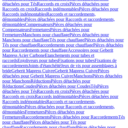
détachées pour Tés
Raccords en croix
Pièces détachées pour
Raccords en croix
Raccords indémontables
Pièces détachées pour
Raccords indémontables
Raccords et raccordements,
démontables
Pièces détachées pour Raccords et raccordements,
démontables
Compensateurs
Pièces détachées pour
Compensateurs
Fermetures
Pièces détachées pour
Fermetures
Manchons pour chauffage
Pièces détachées pour
Manchons pour chauffage
Tés pour chauffage
Pièces détachées pour
Tés pour chauffage
Raccordements pour chauffage
Pièces détachées
pour Raccordements pour chauffage
Accessoires pour Geberit
Mapress Acier Carbone
Etanchements pour tubes et
raccords
Enjoliveurs pour tubes
Fixations pour tubes
Fixations de
raccordements
Joints d'étanchéité
Jeux de vis pour assemblages à
bride
Geberit Mapress Cuivre
Geberit Mapress Cuivre
Pièces
détachées pour Geberit Mapress Cuivre
Manchons
Pièces détachées
pour Manchons
Réductions
Pièces détachées pour
Réductions
Coudes
Pièces détachées pour Coudes
Tés
Pièces
détachées pour Tés
Raccords en croix
Pièces détachées pour
Raccords en croix
Raccords indémontables
Pièces détachées pour
Raccords indémontables
Raccords et raccordements,
démontables
Pièces détachées pour Raccords et raccordements,
démontables
Fermetures
Pièces détachées pour
Fermetures
Raccordements
Pièces détachées pour Raccordements
Tés
pour chauffage
Pièces détachées pour Tés pour
chauffage
Raccordements pour chauffage
Pièces détachées pour