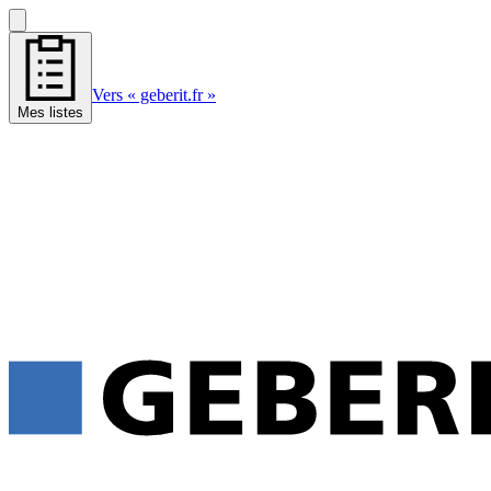
Vers « geberit.fr »
Mes listes