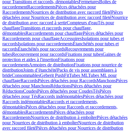
pour Transitions et raccords, démontables
Fermetures
Boîtes de
raccordement
Raccordements
Pièces détachées pour
Raccordements
Nourrices de distribution avec raccord fileté
Pièces
détachées pour Nourrices de distribution avec raccord fileté
Nourrice
de distribution avec raccord à sertir
Compteurs d'eau
Tés pour
chauffage
Transitions et raccords pour chauffage,
démontables
Raccordements pour chauffage
Pièces détachées pour
Raccordements pour chauffage
Accessoires
Isolations pour tubes et
raccords
Isolations pour raccordements
Étanchéités pour tubes et
raccords
Étanchéités pour raccords
Recouvrements pour
tubes
Recouvrement pour raccords
Fixations pour tubes
Gaines de
protection et aides à l'insertion
Fixations pour
raccordements
Armoires de distribution
Fixations pour nourrice de
distribution
Joints d’étanchéité
Packs de vis pour assemblages à
bride
Consommables
Geberit PushFit
Tubes ML
Tubes ML pour
chauffage
Raccords
Pièces détachées pour Raccords
Manchons
Pièces
détachées pour Manchons
Réductions
Pièces détachées pour
Réductions
Coudes
Pièces détachées pour Coudes
Tés
Pièces
détachées pour Tés
Raccords indémontables
Pièces détachées pour
Raccords indémontables
Raccords et raccordements,
démontables
Pièces détachées pour Raccords et raccordements,
démontables
Raccordements
Pièces détachées pour
Raccordements
Nourrices de distribution à emboîter
Pièces détachées
pour Nourrices de distribution à emboîter
Nourrices de distribution
avec raccord fileté
Pièces détachées pour Nourrices de distribution