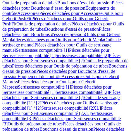
Outils de préparation de tubes
Bouchons d’essai de pression
Pièces
détachées pour Bouchons d’essai de pression
Équipements de
contrôle
Accessoires
Pièces détachées pour Accessoires
Outils pour
Geberit PushFit
Pièces détachées pour Outils pour Geberit
PushFit
Outils de préparation de tubes
Pièces détachées pour Outils
de préparation de tubes
Bouchons d'essai de pression
Pièces
détachées pour Bouchons d'essai de pression
Outils pour Geberit
Mepla
Pièces détachées pour Outils pour Geberit Mepla
Outils de
sertissage manuel
Pièces détachées pour Outils de sertissage
manuel
Sertisseuses compatibilité [1]
Pièces détachées pour
Sertisseuses compatibilité [1]
Sertisseuses compatibilité [2]
Pièces
détachées pour Sertisseuses compatibilité [2]
Outils de préparation de
tubes
Pièces détachées pour Outils de préparation de tubes
Bouchons
d'essai de pression
Pièces détachées pour Bouchons d'essai de
pression
Équipement de contrôle
Accessoires
Outils pour Geberit
Mapress
Pièces détachées pour Outils pour Geberit
Mapress
Sertisseuses compatibilité [1]
Pièces détachées pour
Sertisseuses compatibilité [1]
Sertisseuses compatibilité [2]
Pièces
détachées pour Sertisseuses compatibilité [2]
Outils de sertissage
compatibilité [1] / [2]
Pièces détachées pour Outils de sertissage
compatibilité [1] / [2]
Sertisseuses compatibilité [2XL]
Pièces
détachées pour Sertisseuses compatibilité [2XL]
Sertisseuses
compatibilité [3]
Pièces détachées pour Sertisseuses compatibilité
[3]
Outils de préparation de tubes
Pièces détachées pour Outils de
préparation de tubes
Bouchons d'essai de pression
Pièces détachées