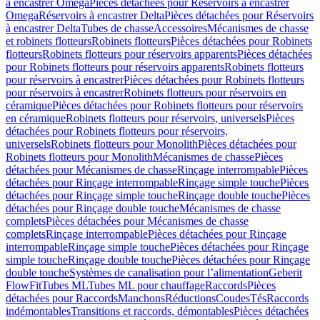
à encastrer Omega
Pièces détachées pour Réservoirs à encastrer
Omega
Réservoirs à encastrer Delta
Pièces détachées pour Réservoirs
à encastrer Delta
Tubes de chasse
Accessoires
Mécanismes de chasse
et robinets flotteurs
Robinets flotteurs
Pièces détachées pour Robinets
flotteurs
Robinets flotteurs pour réservoirs apparents
Pièces détachées
pour Robinets flotteurs pour réservoirs apparents
Robinets flotteurs
pour réservoirs à encastrer
Pièces détachées pour Robinets flotteurs
pour réservoirs à encastrer
Robinets flotteurs pour réservoirs en
céramique
Pièces détachées pour Robinets flotteurs pour réservoirs
en céramique
Robinets flotteurs pour réservoirs, universels
Pièces
détachées pour Robinets flotteurs pour réservoirs,
universels
Robinets flotteurs pour Monolith
Pièces détachées pour
Robinets flotteurs pour Monolith
Mécanismes de chasse
Pièces
détachées pour Mécanismes de chasse
Rinçage interrompable
Pièces
détachées pour Rinçage interrompable
Rinçage simple touche
Pièces
détachées pour Rinçage simple touche
Rinçage double touche
Pièces
détachées pour Rinçage double touche
Mécanismes de chasse
complets
Pièces détachées pour Mécanismes de chasse
complets
Rinçage interrompable
Pièces détachées pour Rinçage
interrompable
Rinçage simple touche
Pièces détachées pour Rinçage
simple touche
Rinçage double touche
Pièces détachées pour Rinçage
double touche
Systèmes de canalisation pour l’alimentation
Geberit
FlowFit
Tubes ML
Tubes ML pour chauffage
Raccords
Pièces
détachées pour Raccords
Manchons
Réductions
Coudes
Tés
Raccords
indémontables
Transitions et raccords, démontables
Pièces détachées