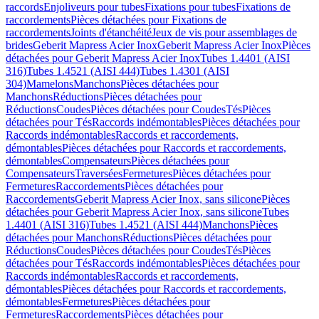
raccords
Enjoliveurs pour tubes
Fixations pour tubes
Fixations de
raccordements
Pièces détachées pour Fixations de
raccordements
Joints d'étanchéité
Jeux de vis pour assemblages de
brides
Geberit Mapress Acier Inox
Geberit Mapress Acier Inox
Pièces
détachées pour Geberit Mapress Acier Inox
Tubes 1.4401 (AISI
316)
Tubes 1.4521 (AISI 444)
Tubes 1.4301 (AISI
304)
Mamelons
Manchons
Pièces détachées pour
Manchons
Réductions
Pièces détachées pour
Réductions
Coudes
Pièces détachées pour Coudes
Tés
Pièces
détachées pour Tés
Raccords indémontables
Pièces détachées pour
Raccords indémontables
Raccords et raccordements,
démontables
Pièces détachées pour Raccords et raccordements,
démontables
Compensateurs
Pièces détachées pour
Compensateurs
Traversées
Fermetures
Pièces détachées pour
Fermetures
Raccordements
Pièces détachées pour
Raccordements
Geberit Mapress Acier Inox, sans silicone
Pièces
détachées pour Geberit Mapress Acier Inox, sans silicone
Tubes
1.4401 (AISI 316)
Tubes 1.4521 (AISI 444)
Manchons
Pièces
détachées pour Manchons
Réductions
Pièces détachées pour
Réductions
Coudes
Pièces détachées pour Coudes
Tés
Pièces
détachées pour Tés
Raccords indémontables
Pièces détachées pour
Raccords indémontables
Raccords et raccordements,
démontables
Pièces détachées pour Raccords et raccordements,
démontables
Fermetures
Pièces détachées pour
Fermetures
Raccordements
Pièces détachées pour