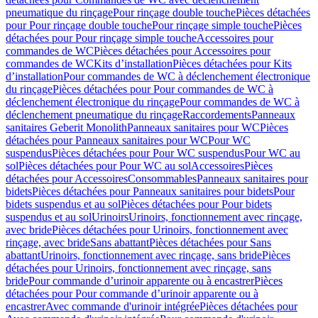
pneumatique du rinçage
Pour rinçage double touche
Pièces détachées
pour Pour rinçage double touche
Pour rinçage simple touche
Pièces
détachées pour Pour rinçage simple touche
Accessoires pour
commandes de WC
Pièces détachées pour Accessoires pour
commandes de WC
Kits d’installation
Pièces détachées pour Kits
d’installation
Pour commandes de WC à déclenchement électronique
du rinçage
Pièces détachées pour Pour commandes de WC à
déclenchement électronique du rinçage
Pour commandes de WC à
déclenchement pneumatique du rinçage
Raccordements
Panneaux
sanitaires Geberit Monolith
Panneaux sanitaires pour WC
Pièces
détachées pour Panneaux sanitaires pour WC
Pour WC
suspendus
Pièces détachées pour Pour WC suspendus
Pour WC au
sol
Pièces détachées pour Pour WC au sol
Accessoires
Pièces
détachées pour Accessoires
Consommables
Panneaux sanitaires pour
bidets
Pièces détachées pour Panneaux sanitaires pour bidets
Pour
bidets suspendus et au sol
Pièces détachées pour Pour bidets
suspendus et au sol
Urinoirs
Urinoirs, fonctionnement avec rinçage,
avec bride
Pièces détachées pour Urinoirs, fonctionnement avec
rinçage, avec bride
Sans abattant
Pièces détachées pour Sans
abattant
Urinoirs, fonctionnement avec rinçage, sans bride
Pièces
détachées pour Urinoirs, fonctionnement avec rinçage, sans
bride
Pour commande d’urinoir apparente ou à encastrer
Pièces
détachées pour Pour commande d’urinoir apparente ou à
encastrer
Avec commande d'urinoir intégrée
Pièces détachées pour