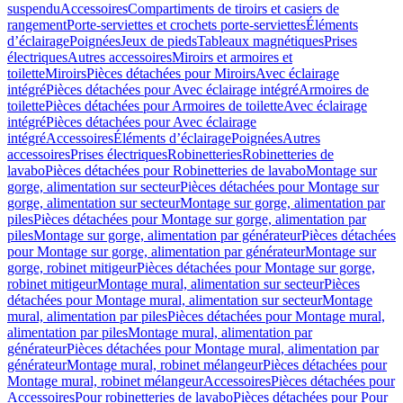
suspendu
Accessoires
Compartiments de tiroirs et casiers de
rangement
Porte-serviettes et crochets porte-serviettes
Éléments
d’éclairage
Poignées
Jeux de pieds
Tableaux magnétiques
Prises
électriques
Autres accessoires
Miroirs et armoires et
toilette
Miroirs
Pièces détachées pour Miroirs
Avec éclairage
intégré
Pièces détachées pour Avec éclairage intégré
Armoires de
toilette
Pièces détachées pour Armoires de toilette
Avec éclairage
intégré
Pièces détachées pour Avec éclairage
intégré
Accessoires
Éléments d’éclairage
Poignées
Autres
accessoires
Prises électriques
Robinetteries
Robinetteries de
lavabo
Pièces détachées pour Robinetteries de lavabo
Montage sur
gorge, alimentation sur secteur
Pièces détachées pour Montage sur
gorge, alimentation sur secteur
Montage sur gorge, alimentation par
piles
Pièces détachées pour Montage sur gorge, alimentation par
piles
Montage sur gorge, alimentation par générateur
Pièces détachées
pour Montage sur gorge, alimentation par générateur
Montage sur
gorge, robinet mitigeur
Pièces détachées pour Montage sur gorge,
robinet mitigeur
Montage mural, alimentation sur secteur
Pièces
détachées pour Montage mural, alimentation sur secteur
Montage
mural, alimentation par piles
Pièces détachées pour Montage mural,
alimentation par piles
Montage mural, alimentation par
générateur
Pièces détachées pour Montage mural, alimentation par
générateur
Montage mural, robinet mélangeur
Pièces détachées pour
Montage mural, robinet mélangeur
Accessoires
Pièces détachées pour
Accessoires
Pour robinetteries de lavabo
Pièces détachées pour Pour