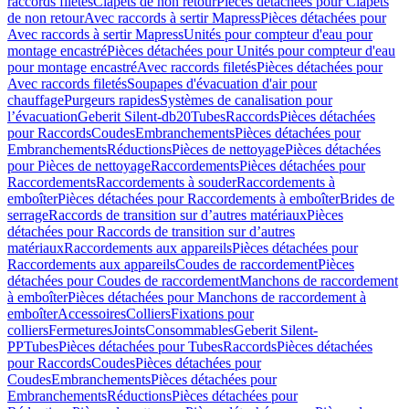
raccords filetés
Clapets de non retour
Pièces détachées pour Clapets
de non retour
Avec raccords à sertir Mapress
Pièces détachées pour
Avec raccords à sertir Mapress
Unités pour compteur d'eau pour
montage encastré
Pièces détachées pour Unités pour compteur d'eau
pour montage encastré
Avec raccords filetés
Pièces détachées pour
Avec raccords filetés
Soupapes d'évacuation d'air pour
chauffage
Purgeurs rapides
Systèmes de canalisation pour
l’évacuation
Geberit Silent-db20
Tubes
Raccords
Pièces détachées
pour Raccords
Coudes
Embranchements
Pièces détachées pour
Embranchements
Réductions
Pièces de nettoyage
Pièces détachées
pour Pièces de nettoyage
Raccordements
Pièces détachées pour
Raccordements
Raccordements à souder
Raccordements à
emboîter
Pièces détachées pour Raccordements à emboîter
Brides de
serrage
Raccords de transition sur d’autres matériaux
Pièces
détachées pour Raccords de transition sur d’autres
matériaux
Raccordements aux appareils
Pièces détachées pour
Raccordements aux appareils
Coudes de raccordement
Pièces
détachées pour Coudes de raccordement
Manchons de raccordement
à emboîter
Pièces détachées pour Manchons de raccordement à
emboîter
Accessoires
Colliers
Fixations pour
colliers
Fermetures
Joints
Consommables
Geberit Silent-
PP
Tubes
Pièces détachées pour Tubes
Raccords
Pièces détachées
pour Raccords
Coudes
Pièces détachées pour
Coudes
Embranchements
Pièces détachées pour
Embranchements
Réductions
Pièces détachées pour