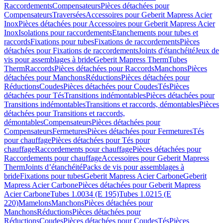
Raccordements
Compensateurs
Pièces détachées pour
Compensateurs
Traversées
Accessoires pour Geberit Mapress Acier
Inox
Pièces détachées pour Accessoires pour Geberit Mapress Acier
Inox
Isolations pour raccordements
Etanchements pour tubes et
raccords
Fixations pour tubes
Fixations de raccordements
Pièces
détachées pour Fixations de raccordements
Joints d'étanchéité
Jeux de
vis pour assemblages à bride
Geberit Mapress Therm
Tubes
Therm
Raccords
Pièces détachées pour Raccords
Manchons
Pièces
détachées pour Manchons
Réductions
Pièces détachées pour
Réductions
Coudes
Pièces détachées pour Coudes
Tés
Pièces
détachées pour Tés
Transitions indémontables
Pièces détachées pour
Transitions indémontables
Transitions et raccords, démontables
Pièces
détachées pour Transitions et raccords,
démontables
Compensateurs
Pièces détachées pour
Compensateurs
Fermetures
Pièces détachées pour Fermetures
Tés
pour chauffage
Pièces détachées pour Tés pour
chauffage
Raccordements pour chauffage
Pièces détachées pour
Raccordements pour chauffage
Accessoires pour Geberit Mapress
Therm
Joints d’étanchéité
Packs de vis pour assemblages à
bride
Fixations pour tubes
Geberit Mapress Acier Carbone
Geberit
Mapress Acier Carbone
Pièces détachées pour Geberit Mapress
Acier Carbone
Tubes 1.0034 (E 195)
Tubes 1.0215 (E
220)
Mamelons
Manchons
Pièces détachées pour
Manchons
Réductions
Pièces détachées pour
Réductions
Coudes
Pièces détachées pour Coudes
Tés
Pièces