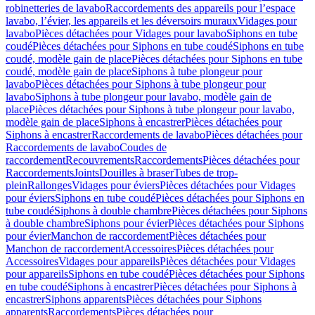
robinetteries de lavabo
Raccordements des appareils pour l’espace
lavabo, l’évier, les appareils et les déversoirs muraux
Vidages pour
lavabo
Pièces détachées pour Vidages pour lavabo
Siphons en tube
coudé
Pièces détachées pour Siphons en tube coudé
Siphons en tube
coudé, modèle gain de place
Pièces détachées pour Siphons en tube
coudé, modèle gain de place
Siphons à tube plongeur pour
lavabo
Pièces détachées pour Siphons à tube plongeur pour
lavabo
Siphons à tube plongeur pour lavabo, modèle gain de
place
Pièces détachées pour Siphons à tube plongeur pour lavabo,
modèle gain de place
Siphons à encastrer
Pièces détachées pour
Siphons à encastrer
Raccordements de lavabo
Pièces détachées pour
Raccordements de lavabo
Coudes de
raccordement
Recouvrements
Raccordements
Pièces détachées pour
Raccordements
Joints
Douilles à braser
Tubes de trop-
plein
Rallonges
Vidages pour éviers
Pièces détachées pour Vidages
pour éviers
Siphons en tube coudé
Pièces détachées pour Siphons en
tube coudé
Siphons à double chambre
Pièces détachées pour Siphons
à double chambre
Siphons pour évier
Pièces détachées pour Siphons
pour évier
Manchon de raccordement
Pièces détachées pour
Manchon de raccordement
Accessoires
Pièces détachées pour
Accessoires
Vidages pour appareils
Pièces détachées pour Vidages
pour appareils
Siphons en tube coudé
Pièces détachées pour Siphons
en tube coudé
Siphons à encastrer
Pièces détachées pour Siphons à
encastrer
Siphons apparents
Pièces détachées pour Siphons
apparents
Raccordements
Pièces détachées pour