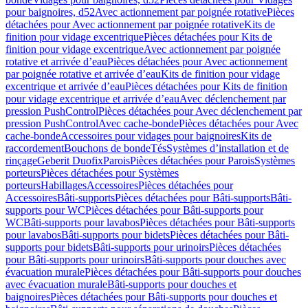
pour baignoires, d52
Avec actionnement par poignée rotative
Pièces
détachées pour Avec actionnement par poignée rotative
Kits de
finition pour vidage excentrique
Pièces détachées pour Kits de
finition pour vidage excentrique
Avec actionnement par poignée
rotative et arrivée d’eau
Pièces détachées pour Avec actionnement
par poignée rotative et arrivée d’eau
Kits de finition pour vidage
excentrique et arrivée d’eau
Pièces détachées pour Kits de finition
pour vidage excentrique et arrivée d’eau
Avec déclenchement par
pression PushControl
Pièces détachées pour Avec déclenchement par
pression PushControl
Avec cache-bonde
Pièces détachées pour Avec
cache-bonde
Accessoires pour vidages pour baignoires
Kits de
raccordement
Bouchons de bonde
Tés
Systèmes d’installation et de
rinçage
Geberit Duofix
Parois
Pièces détachées pour Parois
Systèmes
porteurs
Pièces détachées pour Systèmes
porteurs
Habillages
Accessoires
Pièces détachées pour
Accessoires
Bâti-supports
Pièces détachées pour Bâti-supports
Bâti-
supports pour WC
Pièces détachées pour Bâti-supports pour
WC
Bâti-supports pour lavabos
Pièces détachées pour Bâti-supports
pour lavabos
Bâti-supports pour bidets
Pièces détachées pour Bâti-
supports pour bidets
Bâti-supports pour urinoirs
Pièces détachées
pour Bâti-supports pour urinoirs
Bâti-supports pour douches avec
évacuation murale
Pièces détachées pour Bâti-supports pour douches
avec évacuation murale
Bâti-supports pour douches et
baignoires
Pièces détachées pour Bâti-supports pour douches et