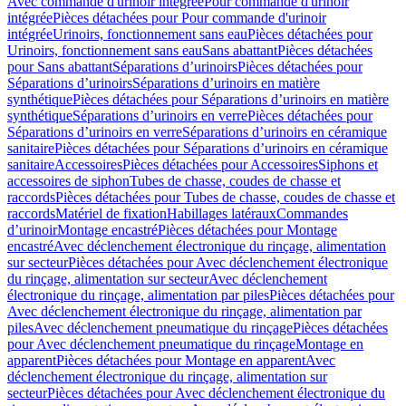
Avec commande d'urinoir intégrée
Pour commande d'urinoir
intégrée
Pièces détachées pour Pour commande d'urinoir
intégrée
Urinoirs, fonctionnement sans eau
Pièces détachées pour
Urinoirs, fonctionnement sans eau
Sans abattant
Pièces détachées
pour Sans abattant
Séparations d’urinoirs
Pièces détachées pour
Séparations d’urinoirs
Séparations d’urinoirs en matière
synthétique
Pièces détachées pour Séparations d’urinoirs en matière
synthétique
Séparations d’urinoirs en verre
Pièces détachées pour
Séparations d’urinoirs en verre
Séparations d’urinoirs en céramique
sanitaire
Pièces détachées pour Séparations d’urinoirs en céramique
sanitaire
Accessoires
Pièces détachées pour Accessoires
Siphons et
accessoires de siphon
Tubes de chasse, coudes de chasse et
raccords
Pièces détachées pour Tubes de chasse, coudes de chasse et
raccords
Matériel de fixation
Habillages latéraux
Commandes
dʼurinoir
Montage encastré
Pièces détachées pour Montage
encastré
Avec déclenchement électronique du rinçage, alimentation
sur secteur
Pièces détachées pour Avec déclenchement électronique
du rinçage, alimentation sur secteur
Avec déclenchement
électronique du rinçage, alimentation par piles
Pièces détachées pour
Avec déclenchement électronique du rinçage, alimentation par
piles
Avec déclenchement pneumatique du rinçage
Pièces détachées
pour Avec déclenchement pneumatique du rinçage
Montage en
apparent
Pièces détachées pour Montage en apparent
Avec
déclenchement électronique du rinçage, alimentation sur
secteur
Pièces détachées pour Avec déclenchement électronique du