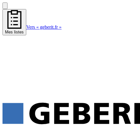
Vers « geberit.fr »
Mes listes