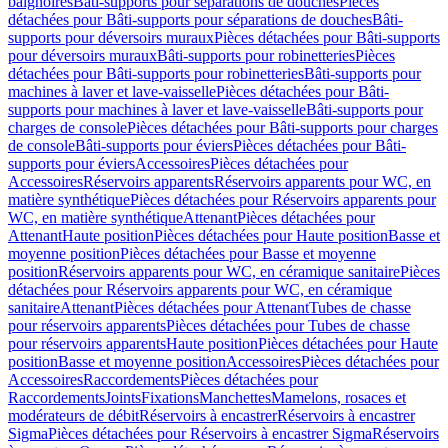
baignoires
Bâti-supports pour séparations de douches
Pièces
détachées pour Bâti-supports pour séparations de douches
Bâti-
supports pour déversoirs muraux
Pièces détachées pour Bâti-supports
pour déversoirs muraux
Bâti-supports pour robinetteries
Pièces
détachées pour Bâti-supports pour robinetteries
Bâti-supports pour
machines à laver et lave-vaisselle
Pièces détachées pour Bâti-
supports pour machines à laver et lave-vaisselle
Bâti-supports pour
charges de console
Pièces détachées pour Bâti-supports pour charges
de console
Bâti-supports pour éviers
Pièces détachées pour Bâti-
supports pour éviers
Accessoires
Pièces détachées pour
Accessoires
Réservoirs apparents
Réservoirs apparents pour WC, en
matière synthétique
Pièces détachées pour Réservoirs apparents pour
WC, en matière synthétique
Attenant
Pièces détachées pour
Attenant
Haute position
Pièces détachées pour Haute position
Basse et
moyenne position
Pièces détachées pour Basse et moyenne
position
Réservoirs apparents pour WC, en céramique sanitaire
Pièces
détachées pour Réservoirs apparents pour WC, en céramique
sanitaire
Attenant
Pièces détachées pour Attenant
Tubes de chasse
pour réservoirs apparents
Pièces détachées pour Tubes de chasse
pour réservoirs apparents
Haute position
Pièces détachées pour Haute
position
Basse et moyenne position
Accessoires
Pièces détachées pour
Accessoires
Raccordements
Pièces détachées pour
Raccordements
Joints
Fixations
Manchettes
Mamelons, rosaces et
modérateurs de débit
Réservoirs à encastrer
Réservoirs à encastrer
Sigma
Pièces détachées pour Réservoirs à encastrer Sigma
Réservoirs