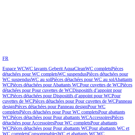
FR
Espace WC
WC lavants Geberit AquaClean
WC complets
Pièces
détachées pour WC complets
WC suspendus
Pièces détachées pour
WC suspendus
WC au sol
Pièces détachées pour WC au sol
Abattants
WC
Pièces détachées pour Abattants WC
Pour cuvettes de WC
Pièces
détachées pour Pour cuvettes de WC
Dispositifs d’appoint pour
WC
Pièces détachées pour Dispositifs d’appoint pour WC
Pour
cuvettes de WC
Pièces détachées pour Pour cuvettes de WC
Panneau
design
Pièces détachées pour Panneau design
Pour WC
complets
Pièces détachées pour Pour WC complets
Pour abattants
WC
Pièces détachées pour Pour abattants WC
Accessoires
Pièces
détachées pour Accessoires
Pour WC complets
Pour abattants
WC
Pièces détachées pour Pour abattants WC
Pour abattants WC et
WC complets
Consommables
WC et abattants WC
WC