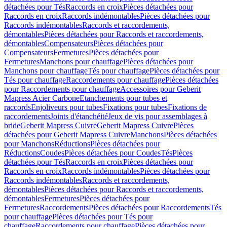
détachées pour Tés
Raccords en croix
Pièces détachées pour
Raccords en croix
Raccords indémontables
Pièces détachées pour
Raccords indémontables
Raccords et raccordements,
démontables
Pièces détachées pour Raccords et raccordements,
démontables
Compensateurs
Pièces détachées pour
Compensateurs
Fermetures
Pièces détachées pour
Fermetures
Manchons pour chauffage
Pièces détachées pour
Manchons pour chauffage
Tés pour chauffage
Pièces détachées pour
Tés pour chauffage
Raccordements pour chauffage
Pièces détachées
pour Raccordements pour chauffage
Accessoires pour Geberit
Mapress Acier Carbone
Etanchements pour tubes et
raccords
Enjoliveurs pour tubes
Fixations pour tubes
Fixations de
raccordements
Joints d'étanchéité
Jeux de vis pour assemblages à
bride
Geberit Mapress Cuivre
Geberit Mapress Cuivre
Pièces
détachées pour Geberit Mapress Cuivre
Manchons
Pièces détachées
pour Manchons
Réductions
Pièces détachées pour
Réductions
Coudes
Pièces détachées pour Coudes
Tés
Pièces
détachées pour Tés
Raccords en croix
Pièces détachées pour
Raccords en croix
Raccords indémontables
Pièces détachées pour
Raccords indémontables
Raccords et raccordements,
démontables
Pièces détachées pour Raccords et raccordements,
démontables
Fermetures
Pièces détachées pour
Fermetures
Raccordements
Pièces détachées pour Raccordements
Tés
pour chauffage
Pièces détachées pour Tés pour
chauffage
Raccordements pour chauffage
Pièces détachées pour