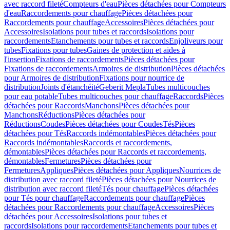
avec raccord fileté
Compteurs d'eau
Pièces détachées pour Compteurs
d'eau
Raccordements pour chauffage
Pièces détachées pour
Raccordements pour chauffage
Accessoires
Pièces détachées pour
Accessoires
Isolations pour tubes et raccords
Isolations pour
raccordements
Etanchements pour tubes et raccords
Enjoliveurs pour
tubes
Fixations pour tubes
Gaines de protection et aides à
l'insertion
Fixations de raccordements
Pièces détachées pour
Fixations de raccordements
Armoires de distribution
Pièces détachées
pour Armoires de distribution
Fixations pour nourrice de
distribution
Joints d'étanchéité
Geberit Mepla
Tubes multicouches
pour eau potable
Tubes multicouches pour chauffage
Raccords
Pièces
détachées pour Raccords
Manchons
Pièces détachées pour
Manchons
Réductions
Pièces détachées pour
Réductions
Coudes
Pièces détachées pour Coudes
Tés
Pièces
détachées pour Tés
Raccords indémontables
Pièces détachées pour
Raccords indémontables
Raccords et raccordements,
démontables
Pièces détachées pour Raccords et raccordements,
démontables
Fermetures
Pièces détachées pour
Fermetures
Appliques
Pièces détachées pour Appliques
Nourrices de
distribution avec raccord fileté
Pièces détachées pour Nourrices de
distribution avec raccord fileté
Tés pour chauffage
Pièces détachées
pour Tés pour chauffage
Raccordements pour chauffage
Pièces
détachées pour Raccordements pour chauffage
Accessoires
Pièces
détachées pour Accessoires
Isolations pour tubes et
raccords
Isolations pour raccordements
Etanchements pour tubes et