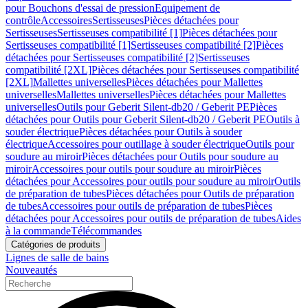
pour Bouchons d'essai de pression
Equipement de
contrôle
Accessoires
Sertisseuses
Pièces détachées pour
Sertisseuses
Sertisseuses compatibilité [1]
Pièces détachées pour
Sertisseuses compatibilité [1]
Sertisseuses compatibilité [2]
Pièces
détachées pour Sertisseuses compatibilité [2]
Sertisseuses
compatibilité [2XL]
Pièces détachées pour Sertisseuses compatibilité
[2XL]
Mallettes universelles
Pièces détachées pour Mallettes
universelles
Mallettes universelles
Pièces détachées pour Mallettes
universelles
Outils pour Geberit Silent-db20 / Geberit PE
Pièces
détachées pour Outils pour Geberit Silent-db20 / Geberit PE
Outils à
souder électrique
Pièces détachées pour Outils à souder
électrique
Accessoires pour outillage à souder électrique
Outils pour
soudure au miroir
Pièces détachées pour Outils pour soudure au
miroir
Accessoires pour outils pour soudure au miroir
Pièces
détachées pour Accessoires pour outils pour soudure au miroir
Outils
de préparation de tubes
Pièces détachées pour Outils de préparation
de tubes
Accessoires pour outils de préparation de tubes
Pièces
détachées pour Accessoires pour outils de préparation de tubes
Aides
à la commande
Télécommandes
Catégories de produits
Lignes de salle de bains
Nouveautés