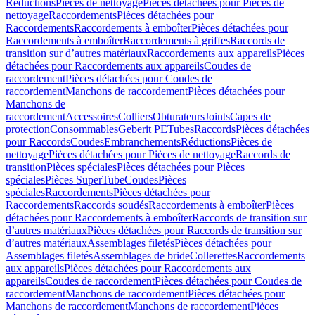
Réductions
Pièces de nettoyage
Pièces détachées pour Pièces de
nettoyage
Raccordements
Pièces détachées pour
Raccordements
Raccordements à emboîter
Pièces détachées pour
Raccordements à emboîter
Raccordements à griffes
Raccords de
transition sur d’autres matériaux
Raccordements aux appareils
Pièces
détachées pour Raccordements aux appareils
Coudes de
raccordement
Pièces détachées pour Coudes de
raccordement
Manchons de raccordement
Pièces détachées pour
Manchons de
raccordement
Accessoires
Colliers
Obturateurs
Joints
Capes de
protection
Consommables
Geberit PE
Tubes
Raccords
Pièces détachées
pour Raccords
Coudes
Embranchements
Réductions
Pièces de
nettoyage
Pièces détachées pour Pièces de nettoyage
Raccords de
transition
Pièces spéciales
Pièces détachées pour Pièces
spéciales
Pièces SuperTube
Coudes
Pièces
spéciales
Raccordements
Pièces détachées pour
Raccordements
Raccords soudés
Raccordements à emboîter
Pièces
détachées pour Raccordements à emboîter
Raccords de transition sur
d’autres matériaux
Pièces détachées pour Raccords de transition sur
d’autres matériaux
Assemblages filetés
Pièces détachées pour
Assemblages filetés
Assemblages de bride
Collerettes
Raccordements
aux appareils
Pièces détachées pour Raccordements aux
appareils
Coudes de raccordement
Pièces détachées pour Coudes de
raccordement
Manchons de raccordement
Pièces détachées pour
Manchons de raccordement
Manchons de raccordement
Pièces