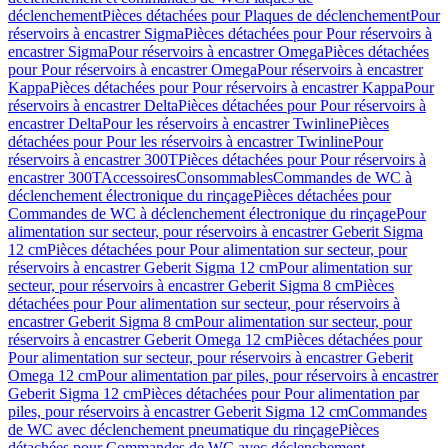
déclenchement
Pièces détachées pour Plaques de déclenchement
Pour
réservoirs à encastrer Sigma
Pièces détachées pour Pour réservoirs à
encastrer Sigma
Pour réservoirs à encastrer Omega
Pièces détachées
pour Pour réservoirs à encastrer Omega
Pour réservoirs à encastrer
Kappa
Pièces détachées pour Pour réservoirs à encastrer Kappa
Pour
réservoirs à encastrer Delta
Pièces détachées pour Pour réservoirs à
encastrer Delta
Pour les réservoirs à encastrer Twinline
Pièces
détachées pour Pour les réservoirs à encastrer Twinline
Pour
réservoirs à encastrer 300T
Pièces détachées pour Pour réservoirs à
encastrer 300T
Accessoires
Consommables
Commandes de WC à
déclenchement électronique du rinçage
Pièces détachées pour
Commandes de WC à déclenchement électronique du rinçage
Pour
alimentation sur secteur, pour réservoirs à encastrer Geberit Sigma
12 cm
Pièces détachées pour Pour alimentation sur secteur, pour
réservoirs à encastrer Geberit Sigma 12 cm
Pour alimentation sur
secteur, pour réservoirs à encastrer Geberit Sigma 8 cm
Pièces
détachées pour Pour alimentation sur secteur, pour réservoirs à
encastrer Geberit Sigma 8 cm
Pour alimentation sur secteur, pour
réservoirs à encastrer Geberit Omega 12 cm
Pièces détachées pour
Pour alimentation sur secteur, pour réservoirs à encastrer Geberit
Omega 12 cm
Pour alimentation par piles, pour réservoirs à encastrer
Geberit Sigma 12 cm
Pièces détachées pour Pour alimentation par
piles, pour réservoirs à encastrer Geberit Sigma 12 cm
Commandes
de WC avec déclenchement pneumatique du rinçage
Pièces
détachées pour Commandes de WC avec déclenchement