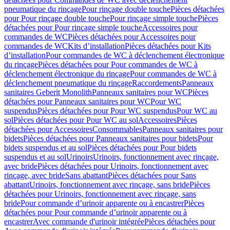
pneumatique du rinçage
Pour rinçage double touche
Pièces détachées
pour Pour rinçage double touche
Pour rinçage simple touche
Pièces
détachées pour Pour rinçage simple touche
Accessoires pour
commandes de WC
Pièces détachées pour Accessoires pour
commandes de WC
Kits d’installation
Pièces détachées pour Kits
d’installation
Pour commandes de WC à déclenchement électronique
du rinçage
Pièces détachées pour Pour commandes de WC à
déclenchement électronique du rinçage
Pour commandes de WC à
déclenchement pneumatique du rinçage
Raccordements
Panneaux
sanitaires Geberit Monolith
Panneaux sanitaires pour WC
Pièces
détachées pour Panneaux sanitaires pour WC
Pour WC
suspendus
Pièces détachées pour Pour WC suspendus
Pour WC au
sol
Pièces détachées pour Pour WC au sol
Accessoires
Pièces
détachées pour Accessoires
Consommables
Panneaux sanitaires pour
bidets
Pièces détachées pour Panneaux sanitaires pour bidets
Pour
bidets suspendus et au sol
Pièces détachées pour Pour bidets
suspendus et au sol
Urinoirs
Urinoirs, fonctionnement avec rinçage,
avec bride
Pièces détachées pour Urinoirs, fonctionnement avec
rinçage, avec bride
Sans abattant
Pièces détachées pour Sans
abattant
Urinoirs, fonctionnement avec rinçage, sans bride
Pièces
détachées pour Urinoirs, fonctionnement avec rinçage, sans
bride
Pour commande d’urinoir apparente ou à encastrer
Pièces
détachées pour Pour commande d’urinoir apparente ou à
encastrer
Avec commande d'urinoir intégrée
Pièces détachées pour