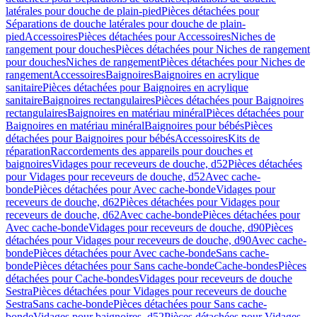
latérales pour douche de plain-pied
Pièces détachées pour
Séparations de douche latérales pour douche de plain-
pied
Accessoires
Pièces détachées pour Accessoires
Niches de
rangement pour douches
Pièces détachées pour Niches de rangement
pour douches
Niches de rangement
Pièces détachées pour Niches de
rangement
Accessoires
Baignoires
Baignoires en acrylique
sanitaire
Pièces détachées pour Baignoires en acrylique
sanitaire
Baignoires rectangulaires
Pièces détachées pour Baignoires
rectangulaires
Baignoires en matériau minéral
Pièces détachées pour
Baignoires en matériau minéral
Baignoires pour bébés
Pièces
détachées pour Baignoires pour bébés
Accessoires
Kits de
réparation
Raccordements des appareils pour douches et
baignoires
Vidages pour receveurs de douche, d52
Pièces détachées
pour Vidages pour receveurs de douche, d52
Avec cache-
bonde
Pièces détachées pour Avec cache-bonde
Vidages pour
receveurs de douche, d62
Pièces détachées pour Vidages pour
receveurs de douche, d62
Avec cache-bonde
Pièces détachées pour
Avec cache-bonde
Vidages pour receveurs de douche, d90
Pièces
détachées pour Vidages pour receveurs de douche, d90
Avec cache-
bonde
Pièces détachées pour Avec cache-bonde
Sans cache-
bonde
Pièces détachées pour Sans cache-bonde
Cache-bondes
Pièces
détachées pour Cache-bondes
Vidages pour receveurs de douche
Sestra
Pièces détachées pour Vidages pour receveurs de douche
Sestra
Sans cache-bonde
Pièces détachées pour Sans cache-
bonde
Vidages pour baignoires, d52
Pièces détachées pour Vidages