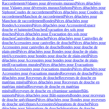
Raccordements
Vidages pour déversoirs muraux
Pièces détachées
pour Vidages pour déversoirs muraux
Siphons
Pièces détachées pour
Siphons
Coudes de raccordement
Pièces détachées pour Coudes de
raccordement
Manchon de raccordement
Pièces détachées pour
Manchon de raccordement
Bondes
Pièces détachées pour
Bondes
Accessoires
Pièces détachées pour Accessoires
Espace
douche et baignoire
Douches
Évacuation des sols pour
douches
Pièces détachées pour Évacuation des sols pour
douches
Canivelles de douche
Pièces détachées pour Canivelles de
douche
Accessoires pour canivelles de douche
Pièces détachées pour
Accessoires pour canivelles de douche
Bondes pour douche de
plain-pied
Pièces détachées pour Bondes pour douche de plain-
pied
Accessoires pour bondes pour douche de plain-pied
Pièces
détachées pour Accessoires pour bondes pour douche de plain-
pied
Evacuations murales
Pièces détachées pour Evacuations
murales
Accessoires pour évacuations murales
Pièces détachées pour
Accessoires pour évacuations murales
Receveurs de douche
Pièces
détachées pour Receveurs de douche
Receveurs de douche en
matériau minéral
Pièces détachées pour Receveurs de douche en
matériau minéral
Receveurs de douche en matériau
minéral
Receveurs de douche en céramique sanitaire
Bâti-
supports
Pièces détachées pour Bâti-supports
Bondes pour receveurs
de douche spécifiques
Pièces détachées pour Bondes pour receveurs
de douche spécifiques
Accessoires
Séparations de douche
Pièces
détachées pour Séparations de douche
Séparations de douche