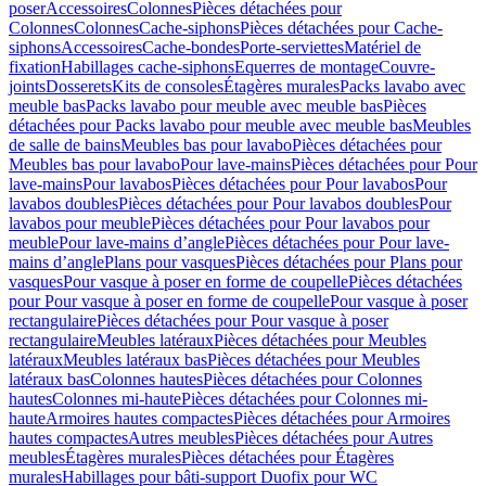
poser
Accessoires
Colonnes
Pièces détachées pour
Colonnes
Colonnes
Cache-siphons
Pièces détachées pour Cache-
siphons
Accessoires
Cache-bondes
Porte-serviettes
Matériel de
fixation
Habillages cache-siphons
Equerres de montage
Couvre-
joints
Dosserets
Kits de consoles
Étagères murales
Packs lavabo avec
meuble bas
Packs lavabo pour meuble avec meuble bas
Pièces
détachées pour Packs lavabo pour meuble avec meuble bas
Meubles
de salle de bains
Meubles bas pour lavabo
Pièces détachées pour
Meubles bas pour lavabo
Pour lave-mains
Pièces détachées pour Pour
lave-mains
Pour lavabos
Pièces détachées pour Pour lavabos
Pour
lavabos doubles
Pièces détachées pour Pour lavabos doubles
Pour
lavabos pour meuble
Pièces détachées pour Pour lavabos pour
meuble
Pour lave-mains d’angle
Pièces détachées pour Pour lave-
mains d’angle
Plans pour vasques
Pièces détachées pour Plans pour
vasques
Pour vasque à poser en forme de coupelle
Pièces détachées
pour Pour vasque à poser en forme de coupelle
Pour vasque à poser
rectangulaire
Pièces détachées pour Pour vasque à poser
rectangulaire
Meubles latéraux
Pièces détachées pour Meubles
latéraux
Meubles latéraux bas
Pièces détachées pour Meubles
latéraux bas
Colonnes hautes
Pièces détachées pour Colonnes
hautes
Colonnes mi-haute
Pièces détachées pour Colonnes mi-
haute
Armoires hautes compactes
Pièces détachées pour Armoires
hautes compactes
Autres meubles
Pièces détachées pour Autres
meubles
Étagères murales
Pièces détachées pour Étagères
murales
Habillages pour bâti-support Duofix pour WC