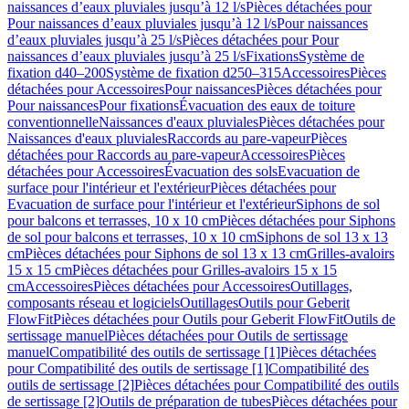
naissances d’eaux pluviales jusqu’à 12 l/s
Pièces détachées pour
Pour naissances d’eaux pluviales jusqu’à 12 l/s
Pour naissances
d’eaux pluviales jusqu’à 25 l/s
Pièces détachées pour Pour
naissances d’eaux pluviales jusqu’à 25 l/s
Fixations
Système de
fixation d40–200
Système de fixation d250–315
Accessoires
Pièces
détachées pour Accessoires
Pour naissances
Pièces détachées pour
Pour naissances
Pour fixations
Évacuation des eaux de toiture
conventionnelle
Naissances d'eaux pluviales
Pièces détachées pour
Naissances d'eaux pluviales
Raccords au pare-vapeur
Pièces
détachées pour Raccords au pare-vapeur
Accessoires
Pièces
détachées pour Accessoires
Évacuation des sols
Evacuation de
surface pour l'intérieur et l'extérieur
Pièces détachées pour
Evacuation de surface pour l'intérieur et l'extérieur
Siphons de sol
pour balcons et terrasses, 10 x 10 cm
Pièces détachées pour Siphons
de sol pour balcons et terrasses, 10 x 10 cm
Siphons de sol 13 x 13
cm
Pièces détachées pour Siphons de sol 13 x 13 cm
Grilles-avaloirs
15 x 15 cm
Pièces détachées pour Grilles-avaloirs 15 x 15
cm
Accessoires
Pièces détachées pour Accessoires
Outillages,
composants réseau et logiciels
Outillages
Outils pour Geberit
FlowFit
Pièces détachées pour Outils pour Geberit FlowFit
Outils de
sertissage manuel
Pièces détachées pour Outils de sertissage
manuel
Compatibilité des outils de sertissage [1]
Pièces détachées
pour Compatibilité des outils de sertissage [1]
Compatibilité des
outils de sertissage [2]
Pièces détachées pour Compatibilité des outils
de sertissage [2]
Outils de préparation de tubes
Pièces détachées pour