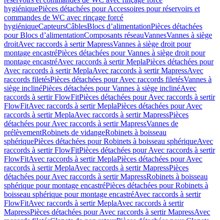
hygiénique
Pièces détachées pour Accessoires pour réservoirs et
commandes de WC avec rinçage forcé
hygiénique
Capteurs
Câbles
Blocs d’alimentation
Pièces détachées
pour Blocs d’alimentation
Composants réseau
Vannes
Vannes à siège
droit
Avec raccords à sertir Mapress
Vannes à siège droit pour
montage encastré
Pièces détachées pour Vannes à siège droit pour
montage encastré
Avec raccords à sertir Mepla
Pièces détachées pour
Avec raccords à sertir Mepla
Avec raccords à sertir Mapress
Avec
raccords filetés
Pièces détachées pour Avec raccords filetés
Vannes à
siège incliné
Pièces détachées pour Vannes à siège incliné
Avec
raccords à sertir FlowFit
Pièces détachées pour Avec raccords à sertir
FlowFit
Avec raccords à sertir Mepla
Pièces détachées pour Avec
raccords à sertir Mepla
Avec raccords à sertir Mapress
Pièces
détachées pour Avec raccords à sertir Mapress
Vannes de
prélèvement
Robinets de vidange
Robinets à boisseau
sphérique
Pièces détachées pour Robinets à boisseau sphérique
Avec
raccords à sertir FlowFit
Pièces détachées pour Avec raccords à sertir
FlowFit
Avec raccords à sertir Mepla
Pièces détachées pour Avec
raccords à sertir Mepla
Avec raccords à sertir Mapress
Pièces
détachées pour Avec raccords à sertir Mapress
Robinets à boisseau
sphérique pour montage encastré
Pièces détachées pour Robinets à
boisseau sphérique pour montage encastré
Avec raccords à sertir
FlowFit
Avec raccords à sertir Mepla
Avec raccords à sertir
Mapress
Pièces détachées pour Avec raccords à sertir Mapress
Avec