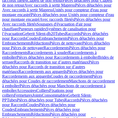
raccords filetés
Clapets de non retour
Pièces détachées pour Clapets
de non retour
Avec raccords à sertir Mapress
Pièces détachées pour
Avec raccords à sertir Mapress
Unités pour compteur d'eau pour
montage encastré
Pièces détachées pour Unités pour compteur d'eau
pour montage encastré
Avec raccords filetés
Pièces détachées pour
Avec raccords filetés
Soupapes d'évacuation d'air pour
chauffage
Purgeurs rapides
Systèmes de canalisation pour
l’évacuation
Geberit Silent-db20
Tubes
Raccords
Pièces détachées
pour Raccords
Coudes
Embranchements
Pièces détachées pour
Embranchements
Réductions
Pièces de nettoyage
Pièces détachées
pour Pièces de nettoyage
Raccordements
Pièces détachées pour
Raccordements
Raccordements à souder
Raccordements à
emboîter
Pièces détachées pour Raccordements à emboîter
Brides de
serrage
Raccords de transition sur d’autres matériaux
Pièces
détachées pour Raccords de transition sur d’autres
matériaux
Raccordements aux appareils
Pièces détachées pour
Raccordements aux appareils
Coudes de raccordement
Pièces
détachées pour Coudes de raccordement
Manchons de raccordement
à emboîter
Pièces détachées pour Manchons de raccordement à
emboîter
Accessoires
Colliers
Fixations pour
colliers
Fermetures
Joints
Consommables
Geberit Silent-
PP
Tubes
Pièces détachées pour Tubes
Raccords
Pièces détachées
pour Raccords
Coudes
Pièces détachées pour
Coudes
Embranchements
Pièces détachées pour
Embranchements
Réductions
Pièces détachées pour