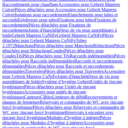
Raccordements pour chauffage
Accessoires pour Geberit Mapress
Cuivre
Pièces détachées pour Accessoires pour Geberit Mapress
Cuivre
Isolations pour raccordements
Etanchements pour tubes et
raccords
Enjoliveurs pour tubes
Fixations pour tubes
Fixations de
raccordements
Pièces détachées pour Fixations de
raccordements
Joints d'étanchéité
Jeux de vis pour assemblages à
bride
Geberit Mapress CuNiFe
Geberit Mapress CuNiFe
Pièces
détachées pour Geberit Mapress CuNiFe
Tubes
2.1972
Manchons
Pièces détachées pour Manchons
Réductions
Pièces
détachées pour Réductions
Coudes
Pièces détachées pour
Coudes
Tés
Pièces détachées pour Tés
Raccords indémontables
Pièces
détachées pour Raccords indémontables
Raccords et raccordements,
démontables
Pièces détachées pour Raccords et raccordements,
démontables
Traversées
Pièces détachées pour Traversées
Accessoires
pour Geberit Mapress CuNiFe
Joints d'étanchéité
Jeux de vis pour
assemblages de brides
Système d’hygiène Geberit
Unités de rinçage
hygiéniques
Pièces détachées pour Unités de rinçage
hygiéniques
Accessoires pour unités de rinçage
hygiéniques
Capteurs
Câbles
Limiteurs de débit
Recouvrements et
plaques de fermeture
Réservoirs et commandes de WC avec rinçage
forcé hygiénique
Pièces détachées pour Réservoirs et commandes de
WC avec rinçage forcé hygiénique
Réservoirs à encastrer avec
rinçage forcé hygiénique
Modules d’hygiène à intégrer
Pièces
détachées pour Modules d’hygiène à intégrer
Accessoires pour
réservoirs et commandes de WC avec rinçage forcé