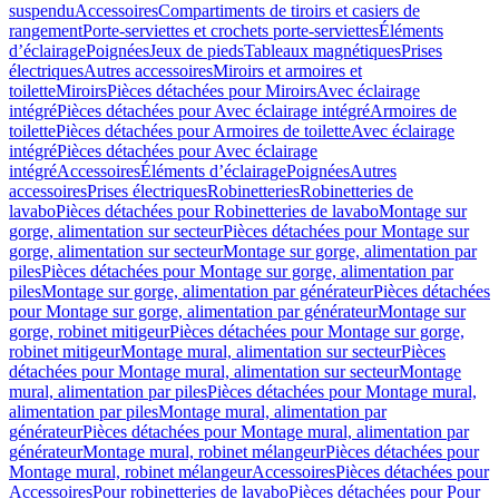
suspendu
Accessoires
Compartiments de tiroirs et casiers de
rangement
Porte-serviettes et crochets porte-serviettes
Éléments
d’éclairage
Poignées
Jeux de pieds
Tableaux magnétiques
Prises
électriques
Autres accessoires
Miroirs et armoires et
toilette
Miroirs
Pièces détachées pour Miroirs
Avec éclairage
intégré
Pièces détachées pour Avec éclairage intégré
Armoires de
toilette
Pièces détachées pour Armoires de toilette
Avec éclairage
intégré
Pièces détachées pour Avec éclairage
intégré
Accessoires
Éléments d’éclairage
Poignées
Autres
accessoires
Prises électriques
Robinetteries
Robinetteries de
lavabo
Pièces détachées pour Robinetteries de lavabo
Montage sur
gorge, alimentation sur secteur
Pièces détachées pour Montage sur
gorge, alimentation sur secteur
Montage sur gorge, alimentation par
piles
Pièces détachées pour Montage sur gorge, alimentation par
piles
Montage sur gorge, alimentation par générateur
Pièces détachées
pour Montage sur gorge, alimentation par générateur
Montage sur
gorge, robinet mitigeur
Pièces détachées pour Montage sur gorge,
robinet mitigeur
Montage mural, alimentation sur secteur
Pièces
détachées pour Montage mural, alimentation sur secteur
Montage
mural, alimentation par piles
Pièces détachées pour Montage mural,
alimentation par piles
Montage mural, alimentation par
générateur
Pièces détachées pour Montage mural, alimentation par
générateur
Montage mural, robinet mélangeur
Pièces détachées pour
Montage mural, robinet mélangeur
Accessoires
Pièces détachées pour
Accessoires
Pour robinetteries de lavabo
Pièces détachées pour Pour