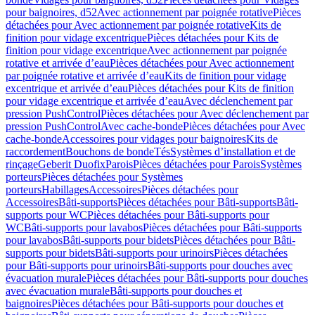
pour baignoires, d52
Avec actionnement par poignée rotative
Pièces
détachées pour Avec actionnement par poignée rotative
Kits de
finition pour vidage excentrique
Pièces détachées pour Kits de
finition pour vidage excentrique
Avec actionnement par poignée
rotative et arrivée d’eau
Pièces détachées pour Avec actionnement
par poignée rotative et arrivée d’eau
Kits de finition pour vidage
excentrique et arrivée d’eau
Pièces détachées pour Kits de finition
pour vidage excentrique et arrivée d’eau
Avec déclenchement par
pression PushControl
Pièces détachées pour Avec déclenchement par
pression PushControl
Avec cache-bonde
Pièces détachées pour Avec
cache-bonde
Accessoires pour vidages pour baignoires
Kits de
raccordement
Bouchons de bonde
Tés
Systèmes d’installation et de
rinçage
Geberit Duofix
Parois
Pièces détachées pour Parois
Systèmes
porteurs
Pièces détachées pour Systèmes
porteurs
Habillages
Accessoires
Pièces détachées pour
Accessoires
Bâti-supports
Pièces détachées pour Bâti-supports
Bâti-
supports pour WC
Pièces détachées pour Bâti-supports pour
WC
Bâti-supports pour lavabos
Pièces détachées pour Bâti-supports
pour lavabos
Bâti-supports pour bidets
Pièces détachées pour Bâti-
supports pour bidets
Bâti-supports pour urinoirs
Pièces détachées
pour Bâti-supports pour urinoirs
Bâti-supports pour douches avec
évacuation murale
Pièces détachées pour Bâti-supports pour douches
avec évacuation murale
Bâti-supports pour douches et
baignoires
Pièces détachées pour Bâti-supports pour douches et