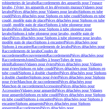
robinetteries de lavabo
Raccordements des appareils pour l’espace
lavabo, l’évier, les appareils et les déversoirs muraux
Vidages pour
lavabo
Pièces détachées pour Vidages pour lavabo
Siphons en tube
coudé
Pièces détachées pour Siphons en tube coudé
Siphons en tube
coudé, modèle gain de place
Pièces détachées pour Siphons en tube
coudé, modèle gain de place
Siphons à tube plongeur pour
lavabo
Pièces détachées pour Siphons à tube plongeur pour
lavabo
Siphons à tube plongeur pour lavabo, modèle gain de
place
Pièces détachées pour Siphons à tube plongeur pour lavabo,
modèle gain de place
Siphons à encastrer
Pièces détachées pour
Siphons à encastrer
Raccordements de lavabo
Pièces détachées pour
Raccordements de lavabo
Coudes de
raccordement
Recouvrements
Raccordements
Pièces détachées pour
Raccordements
Joints
Douilles à braser
Tubes de trop-
plein
Rallonges
Vidages pour éviers
Pièces détachées pour Vidages
pour éviers
Siphons en tube coudé
Pièces détachées pour Siphons en
tube coudé
Siphons à double chambre
Pièces détachées pour Siphons
à double chambre
Siphons pour évier
Pièces détachées pour Siphons
pour évier
Manchon de raccordement
Pièces détachées pour
Manchon de raccordement
Accessoires
Pièces détachées pour
Accessoires
Vidages pour appareils
Pièces détachées pour Vidages
pour appareils
Siphons en tube coudé
Pièces détachées pour Siphons
en tube coudé
Siphons à encastrer
Pièces détachées pour Siphons à
encastrer
Siphons apparents
Pièces détachées pour Siphons
apparents
Raccordements
Pièces détachées pour