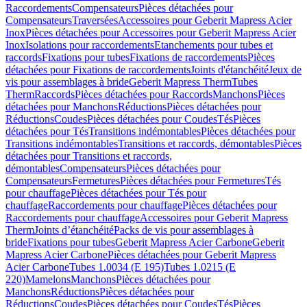
Raccordements
Compensateurs
Pièces détachées pour
Compensateurs
Traversées
Accessoires pour Geberit Mapress Acier
Inox
Pièces détachées pour Accessoires pour Geberit Mapress Acier
Inox
Isolations pour raccordements
Etanchements pour tubes et
raccords
Fixations pour tubes
Fixations de raccordements
Pièces
détachées pour Fixations de raccordements
Joints d'étanchéité
Jeux de
vis pour assemblages à bride
Geberit Mapress Therm
Tubes
Therm
Raccords
Pièces détachées pour Raccords
Manchons
Pièces
détachées pour Manchons
Réductions
Pièces détachées pour
Réductions
Coudes
Pièces détachées pour Coudes
Tés
Pièces
détachées pour Tés
Transitions indémontables
Pièces détachées pour
Transitions indémontables
Transitions et raccords, démontables
Pièces
détachées pour Transitions et raccords,
démontables
Compensateurs
Pièces détachées pour
Compensateurs
Fermetures
Pièces détachées pour Fermetures
Tés
pour chauffage
Pièces détachées pour Tés pour
chauffage
Raccordements pour chauffage
Pièces détachées pour
Raccordements pour chauffage
Accessoires pour Geberit Mapress
Therm
Joints d’étanchéité
Packs de vis pour assemblages à
bride
Fixations pour tubes
Geberit Mapress Acier Carbone
Geberit
Mapress Acier Carbone
Pièces détachées pour Geberit Mapress
Acier Carbone
Tubes 1.0034 (E 195)
Tubes 1.0215 (E
220)
Mamelons
Manchons
Pièces détachées pour
Manchons
Réductions
Pièces détachées pour
Réductions
Coudes
Pièces détachées pour Coudes
Tés
Pièces