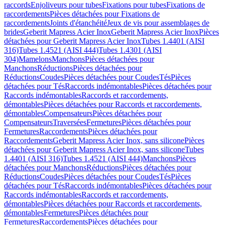
raccords
Enjoliveurs pour tubes
Fixations pour tubes
Fixations de
raccordements
Pièces détachées pour Fixations de
raccordements
Joints d'étanchéité
Jeux de vis pour assemblages de
brides
Geberit Mapress Acier Inox
Geberit Mapress Acier Inox
Pièces
détachées pour Geberit Mapress Acier Inox
Tubes 1.4401 (AISI
316)
Tubes 1.4521 (AISI 444)
Tubes 1.4301 (AISI
304)
Mamelons
Manchons
Pièces détachées pour
Manchons
Réductions
Pièces détachées pour
Réductions
Coudes
Pièces détachées pour Coudes
Tés
Pièces
détachées pour Tés
Raccords indémontables
Pièces détachées pour
Raccords indémontables
Raccords et raccordements,
démontables
Pièces détachées pour Raccords et raccordements,
démontables
Compensateurs
Pièces détachées pour
Compensateurs
Traversées
Fermetures
Pièces détachées pour
Fermetures
Raccordements
Pièces détachées pour
Raccordements
Geberit Mapress Acier Inox, sans silicone
Pièces
détachées pour Geberit Mapress Acier Inox, sans silicone
Tubes
1.4401 (AISI 316)
Tubes 1.4521 (AISI 444)
Manchons
Pièces
détachées pour Manchons
Réductions
Pièces détachées pour
Réductions
Coudes
Pièces détachées pour Coudes
Tés
Pièces
détachées pour Tés
Raccords indémontables
Pièces détachées pour
Raccords indémontables
Raccords et raccordements,
démontables
Pièces détachées pour Raccords et raccordements,
démontables
Fermetures
Pièces détachées pour
Fermetures
Raccordements
Pièces détachées pour