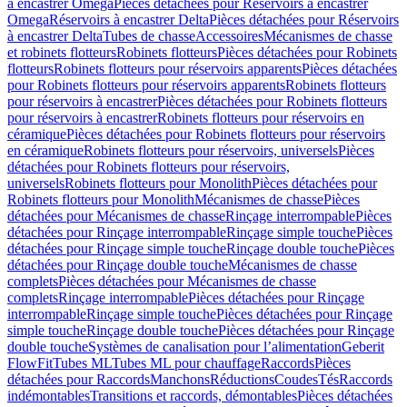
à encastrer Omega
Pièces détachées pour Réservoirs à encastrer
Omega
Réservoirs à encastrer Delta
Pièces détachées pour Réservoirs
à encastrer Delta
Tubes de chasse
Accessoires
Mécanismes de chasse
et robinets flotteurs
Robinets flotteurs
Pièces détachées pour Robinets
flotteurs
Robinets flotteurs pour réservoirs apparents
Pièces détachées
pour Robinets flotteurs pour réservoirs apparents
Robinets flotteurs
pour réservoirs à encastrer
Pièces détachées pour Robinets flotteurs
pour réservoirs à encastrer
Robinets flotteurs pour réservoirs en
céramique
Pièces détachées pour Robinets flotteurs pour réservoirs
en céramique
Robinets flotteurs pour réservoirs, universels
Pièces
détachées pour Robinets flotteurs pour réservoirs,
universels
Robinets flotteurs pour Monolith
Pièces détachées pour
Robinets flotteurs pour Monolith
Mécanismes de chasse
Pièces
détachées pour Mécanismes de chasse
Rinçage interrompable
Pièces
détachées pour Rinçage interrompable
Rinçage simple touche
Pièces
détachées pour Rinçage simple touche
Rinçage double touche
Pièces
détachées pour Rinçage double touche
Mécanismes de chasse
complets
Pièces détachées pour Mécanismes de chasse
complets
Rinçage interrompable
Pièces détachées pour Rinçage
interrompable
Rinçage simple touche
Pièces détachées pour Rinçage
simple touche
Rinçage double touche
Pièces détachées pour Rinçage
double touche
Systèmes de canalisation pour l’alimentation
Geberit
FlowFit
Tubes ML
Tubes ML pour chauffage
Raccords
Pièces
détachées pour Raccords
Manchons
Réductions
Coudes
Tés
Raccords
indémontables
Transitions et raccords, démontables
Pièces détachées