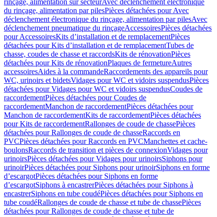
rinçage, alimentation sur secteur
Avec déclenchement électronique
du rinçage, alimentation par piles
Pièces détachées pour Avec
déclenchement électronique du rinçage, alimentation par piles
Avec
déclenchement pneumatique du rinçage
Accessoires
Pièces détachées
pour Accessoires
Kits d’installation et de remplacement
Pièces
détachées pour Kits d’installation et de remplacement
Tubes de
chasse, coudes de chasse et raccords
Kits de rénovation
Pièces
détachées pour Kits de rénovation
Plaques de fermeture
Autres
accessoires
Aides à la commande
Raccordements des appareils pour
WC, urinoirs et bidets
Vidages pour WC et vidoirs suspendus
Pièces
détachées pour Vidages pour WC et vidoirs suspendus
Coudes de
raccordement
Pièces détachées pour Coudes de
raccordement
Manchon de raccordement
Pièces détachées pour
Manchon de raccordement
Kits de raccordement
Pièces détachées
pour Kits de raccordement
Rallonges de coude de chasse
Pièces
détachées pour Rallonges de coude de chasse
Raccords en
PVC
Pièces détachées pour Raccords en PVC
Manchettes et cache-
boulons
Raccords de transition et pièces de connexion
Vidages pour
urinoirs
Pièces détachées pour Vidages pour urinoirs
Siphons pour
urinoir
Pièces détachées pour Siphons pour urinoir
Siphons en forme
d’escargot
Pièces détachées pour Siphons en forme
d’escargot
Siphons à encastrer
Pièces détachées pour Siphons à
encastrer
Siphons en tube coudé
Pièces détachées pour Siphons en
tube coudé
Rallonges de coude de chasse et tube de chasse
Pièces
détachées pour Rallonges de coude de chasse et tube de