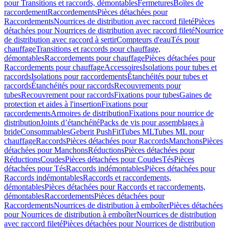
pour Transitions et raccords, démontables
Fermetures
Boîtes de
raccordement
Raccordements
Pièces détachées pour
Raccordements
Nourrices de distribution avec raccord fileté
Pièces
détachées pour Nourrices de distribution avec raccord fileté
Nourrice
de distribution avec raccord à sertir
Compteurs d'eau
Tés pour
chauffage
Transitions et raccords pour chauffage,
démontables
Raccordements pour chauffage
Pièces détachées pour
Raccordements pour chauffage
Accessoires
Isolations pour tubes et
raccords
Isolations pour raccordements
Étanchéités pour tubes et
raccords
Étanchéités pour raccords
Recouvrements pour
tubes
Recouvrement pour raccords
Fixations pour tubes
Gaines de
protection et aides à l'insertion
Fixations pour
raccordements
Armoires de distribution
Fixations pour nourrice de
distribution
Joints d’étanchéité
Packs de vis pour assemblages à
bride
Consommables
Geberit PushFit
Tubes ML
Tubes ML pour
chauffage
Raccords
Pièces détachées pour Raccords
Manchons
Pièces
détachées pour Manchons
Réductions
Pièces détachées pour
Réductions
Coudes
Pièces détachées pour Coudes
Tés
Pièces
détachées pour Tés
Raccords indémontables
Pièces détachées pour
Raccords indémontables
Raccords et raccordements,
démontables
Pièces détachées pour Raccords et raccordements,
démontables
Raccordements
Pièces détachées pour
Raccordements
Nourrices de distribution à emboîter
Pièces détachées
pour Nourrices de distribution à emboîter
Nourrices de distribution
avec raccord fileté
Pièces détachées pour Nourrices de distribution