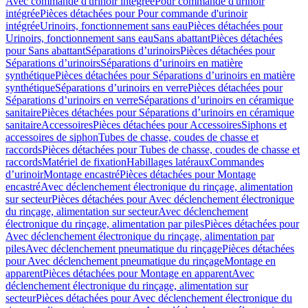
Avec commande d'urinoir intégrée
Pour commande d'urinoir
intégrée
Pièces détachées pour Pour commande d'urinoir
intégrée
Urinoirs, fonctionnement sans eau
Pièces détachées pour
Urinoirs, fonctionnement sans eau
Sans abattant
Pièces détachées
pour Sans abattant
Séparations d’urinoirs
Pièces détachées pour
Séparations d’urinoirs
Séparations d’urinoirs en matière
synthétique
Pièces détachées pour Séparations d’urinoirs en matière
synthétique
Séparations d’urinoirs en verre
Pièces détachées pour
Séparations d’urinoirs en verre
Séparations d’urinoirs en céramique
sanitaire
Pièces détachées pour Séparations d’urinoirs en céramique
sanitaire
Accessoires
Pièces détachées pour Accessoires
Siphons et
accessoires de siphon
Tubes de chasse, coudes de chasse et
raccords
Pièces détachées pour Tubes de chasse, coudes de chasse et
raccords
Matériel de fixation
Habillages latéraux
Commandes
dʼurinoir
Montage encastré
Pièces détachées pour Montage
encastré
Avec déclenchement électronique du rinçage, alimentation
sur secteur
Pièces détachées pour Avec déclenchement électronique
du rinçage, alimentation sur secteur
Avec déclenchement
électronique du rinçage, alimentation par piles
Pièces détachées pour
Avec déclenchement électronique du rinçage, alimentation par
piles
Avec déclenchement pneumatique du rinçage
Pièces détachées
pour Avec déclenchement pneumatique du rinçage
Montage en
apparent
Pièces détachées pour Montage en apparent
Avec
déclenchement électronique du rinçage, alimentation sur
secteur
Pièces détachées pour Avec déclenchement électronique du