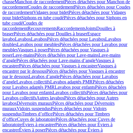
chasse
Manchon de raccordement
Pièces détachées pour Manchon de
raccordement
Coudes de raccordement
Pièces détachées pour Coudes
de raccordement
Vidages pour bidet
Pièces détachées pour Vidages
pour bidet
Siphons en tube coudé
Pièces détachées pour Siphons en
tube coudé
Coudes de
raccordement
Recouvrements
Raccordements
Joints
Douilles à
braser
Pièces détachées pour Douilles à braser
Espace
lavabo
Lavabos
Lavabos
Pièces détachées pour Lavabos
Lavabos
doubles
Lavabos pour meubles
Pièces détachées pour Lavabos pour
meubles
Vasques à poser
Pièces détachées pour Vasques à
poser
Lave-mains
Pièces détachées pour Lave-mains
Lave-mains
d’angle
Pièces détachées pour Lave-mains d’angle
Vasques à
encastrer
Pièces détachées pour Vasques à encastrer
Vasques à
encastrer par le dessous
Pièces détachées pour Vasques à encastrer
par le dessous
Lavabos d’angle
Pièces détachées pour Lavabos
d’angle
Lavabos collectifs
Lavabos adaptés PMR
Pièces détachées
pour Lavabos adaptés PMR
Lavabos pour enfants
Pièces détachées
pour Lavabos pour enfants
Lavabos collectifs
Pièces détachées pour
Lavabos collectifs
Autres lavabos
Pièces détachées pour Autres
lavabos
Déversoirs muraux
Pièces détachées pour Déversoirs
muraux
Vidoirs suspendus
Pièces détachées pour Vidoirs
suspendus
Timbres dʼoffice
Pièces détachées pour Timbres
dʼoffice
Cuves de laboratoire
Pièces détachées pour Cuves de
laboratoire
Éviers à encastrer
Pièces détachées pour Éviers à
encastrer
Éviers à poser
Pièces détachées pour Éviers à