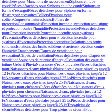
détachées pour Manchons de raccordement
Siphons en tube
coudé
Pièces détachées pour Siphons en tube coudé
Siphons en
forme d'escargot
Pièces détachées pour Siphons en forme
d'escargot
Accessoires
Colliers
Fixations pour
colliers
Coques
Fermetures
Joints
Boîtiers de
protection
Consommables
Protection incendie, protection acoustique
et protection contre l'humidité
Protection incendie
Pièces détachées
pour Protection incendie
Protection incendie pour systèmes
d'évacuation
Pièces détachées pour Protection incendie pour
systèmes d'évacuation
Protection acoustique
Isolations des bruits
solidiens
Isolations des bruits solidiens et aériens
Protection contre
l'humidité
Etanchements
Clapets de ventilation pour
évacuation
Clapets de ventilation
Pièces détachées pour Clapets de
ventilation
Soupapes de retenue d'énergie
Évacuation des eaux de
toiture Geberit Pluvia
Naissances d'eaux pluviales
Pièces détachées
pour Naissances d'eaux pluviales
Naissances d'eaux pluviales jusqu'à
12 l/s
Pièces détachées pour Naissances d'eaux pluviales jusqu'à 12
l/s
Naissances d'eaux pluviales jusqu'à 25 l/s
Pièces détachées pour
Naissances d'eaux pluviales jusqu'à 25 l/s
Naissances d'eaux
pluviales pour chéneaux
Pièces détachées pour Naissances d'eaux
pluviales pour chéneaux
Naissances d'eaux pluviales jusqu'à 12
l/s
Pièces détachées pour Naissances d'eaux pluviales jusqu'à 12
l/s
Naissances d'eaux pluviales jusqu'à 25 l/s
Pièces détachées pour
Naissances d'eaux pluviales jusqu'à 25 l/s
Trop-pleins de
sécurité
Pièces détachées pour Trop-pleins de sécurité
Pour