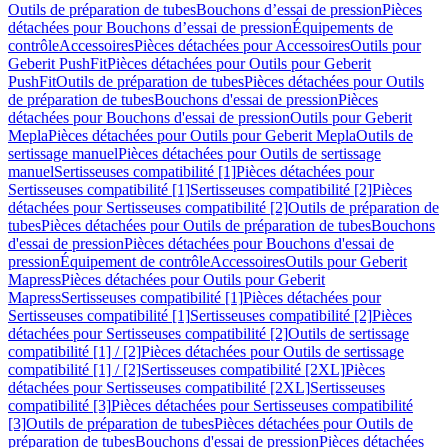
Outils de préparation de tubes
Bouchons d’essai de pression
Pièces
détachées pour Bouchons d’essai de pression
Équipements de
contrôle
Accessoires
Pièces détachées pour Accessoires
Outils pour
Geberit PushFit
Pièces détachées pour Outils pour Geberit
PushFit
Outils de préparation de tubes
Pièces détachées pour Outils
de préparation de tubes
Bouchons d'essai de pression
Pièces
détachées pour Bouchons d'essai de pression
Outils pour Geberit
Mepla
Pièces détachées pour Outils pour Geberit Mepla
Outils de
sertissage manuel
Pièces détachées pour Outils de sertissage
manuel
Sertisseuses compatibilité [1]
Pièces détachées pour
Sertisseuses compatibilité [1]
Sertisseuses compatibilité [2]
Pièces
détachées pour Sertisseuses compatibilité [2]
Outils de préparation de
tubes
Pièces détachées pour Outils de préparation de tubes
Bouchons
d'essai de pression
Pièces détachées pour Bouchons d'essai de
pression
Équipement de contrôle
Accessoires
Outils pour Geberit
Mapress
Pièces détachées pour Outils pour Geberit
Mapress
Sertisseuses compatibilité [1]
Pièces détachées pour
Sertisseuses compatibilité [1]
Sertisseuses compatibilité [2]
Pièces
détachées pour Sertisseuses compatibilité [2]
Outils de sertissage
compatibilité [1] / [2]
Pièces détachées pour Outils de sertissage
compatibilité [1] / [2]
Sertisseuses compatibilité [2XL]
Pièces
détachées pour Sertisseuses compatibilité [2XL]
Sertisseuses
compatibilité [3]
Pièces détachées pour Sertisseuses compatibilité
[3]
Outils de préparation de tubes
Pièces détachées pour Outils de
préparation de tubes
Bouchons d'essai de pression
Pièces détachées