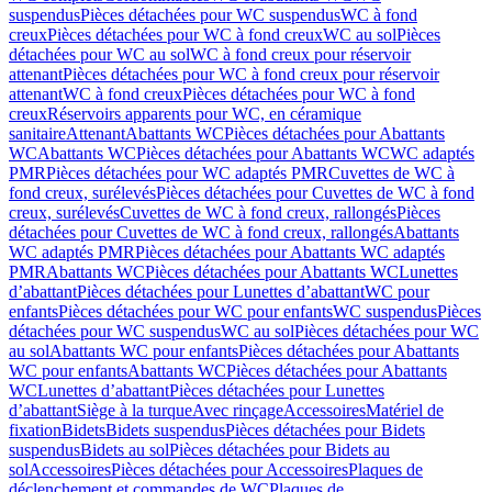
suspendus
Pièces détachées pour WC suspendus
WC à fond
creux
Pièces détachées pour WC à fond creux
WC au sol
Pièces
détachées pour WC au sol
WC à fond creux pour réservoir
attenant
Pièces détachées pour WC à fond creux pour réservoir
attenant
WC à fond creux
Pièces détachées pour WC à fond
creux
Réservoirs apparents pour WC, en céramique
sanitaire
Attenant
Abattants WC
Pièces détachées pour Abattants
WC
Abattants WC
Pièces détachées pour Abattants WC
WC adaptés
PMR
Pièces détachées pour WC adaptés PMR
Cuvettes de WC à
fond creux, surélevés
Pièces détachées pour Cuvettes de WC à fond
creux, surélevés
Cuvettes de WC à fond creux, rallongés
Pièces
détachées pour Cuvettes de WC à fond creux, rallongés
Abattants
WC adaptés PMR
Pièces détachées pour Abattants WC adaptés
PMR
Abattants WC
Pièces détachées pour Abattants WC
Lunettes
d’abattant
Pièces détachées pour Lunettes d’abattant
WC pour
enfants
Pièces détachées pour WC pour enfants
WC suspendus
Pièces
détachées pour WC suspendus
WC au sol
Pièces détachées pour WC
au sol
Abattants WC pour enfants
Pièces détachées pour Abattants
WC pour enfants
Abattants WC
Pièces détachées pour Abattants
WC
Lunettes d’abattant
Pièces détachées pour Lunettes
d’abattant
Siège à la turque
Avec rinçage
Accessoires
Matériel de
fixation
Bidets
Bidets suspendus
Pièces détachées pour Bidets
suspendus
Bidets au sol
Pièces détachées pour Bidets au
sol
Accessoires
Pièces détachées pour Accessoires
Plaques de
déclenchement et commandes de WC
Plaques de