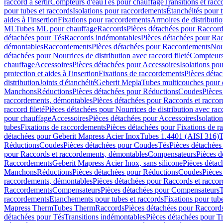
raccord à sertir
Compteurs d'eau
Tés pour chauffage
Transitions et rac
pour tubes et raccords
Isolations pour raccordements
Étanchéités pour t
aides à l'insertion
Fixations pour raccordements
Armoires de distributi
ML
Tubes ML pour chauffage
Raccords
Pièces détachées pour Raccor
détachées pour Tés
Raccords indémontables
Pièces détachées pour Ra
démontables
Raccordements
Pièces détachées pour Raccordements
Nou
détachées pour Nourrices de distribution avec raccord fileté
Compteurs
chauffage
Accessoires
Pièces détachées pour Accessoires
Isolations pou
protection et aides à l'insertion
Fixations de raccordements
Pièces déta
distribution
Joints d'étanchéité
Geberit Mepla
Tubes multicouches pour 
Manchons
Réductions
Pièces détachées pour Réductions
Coudes
Pièces
raccordements, démontables
Pièces détachées pour Raccords et racco
raccord fileté
Pièces détachées pour Nourrices de distribution avec racc
pour chauffage
Accessoires
Pièces détachées pour Accessoires
Isolatio
tubes
Fixations de raccordements
Pièces détachées pour Fixations de 
détachées pour Geberit Mapress Acier Inox
Tubes 1.4401 (AISI 316)
T
Réductions
Coudes
Pièces détachées pour Coudes
Tés
Pièces détachées
pour Raccords et raccordements, démontables
Compensateurs
Pièces 
Raccordements
Geberit Mapress Acier Inox, sans silicone
Pièces détac
Manchons
Réductions
Pièces détachées pour Réductions
Coudes
Pièces
raccordements, démontables
Pièces détachées pour Raccords et racco
Raccordements
Compensateurs
Pièces détachées pour Compensateurs
T
raccordements
Etanchements pour tubes et raccords
Fixations pour tub
Mapress Therm
Tubes Therm
Raccords
Pièces détachées pour Raccord
détachées pour Tés
Transitions indémontables
Pièces détachées pour T