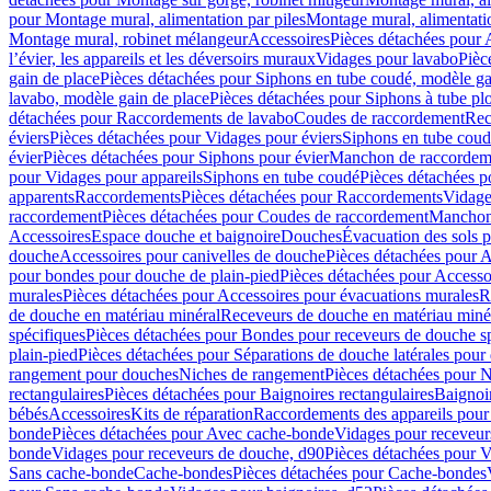
pour Montage mural, alimentation par piles
Montage mural, alimentati
Montage mural, robinet mélangeur
Accessoires
Pièces détachées pour 
l’évier, les appareils et les déversoirs muraux
Vidages pour lavabo
Pièc
gain de place
Pièces détachées pour Siphons en tube coudé, modèle ga
lavabo, modèle gain de place
Pièces détachées pour Siphons à tube pl
détachées pour Raccordements de lavabo
Coudes de raccordement
Rec
éviers
Pièces détachées pour Vidages pour éviers
Siphons en tube cou
évier
Pièces détachées pour Siphons pour évier
Manchon de raccordem
pour Vidages pour appareils
Siphons en tube coudé
Pièces détachées p
apparents
Raccordements
Pièces détachées pour Raccordements
Vidage
raccordement
Pièces détachées pour Coudes de raccordement
Manchon
Accessoires
Espace douche et baignoire
Douches
Évacuation des sols 
douche
Accessoires pour canivelles de douche
Pièces détachées pour A
pour bondes pour douche de plain-pied
Pièces détachées pour Accesso
murales
Pièces détachées pour Accessoires pour évacuations murales
R
de douche en matériau minéral
Receveurs de douche en matériau miné
spécifiques
Pièces détachées pour Bondes pour receveurs de douche s
plain-pied
Pièces détachées pour Séparations de douche latérales pour
rangement pour douches
Niches de rangement
Pièces détachées pour 
rectangulaires
Pièces détachées pour Baignoires rectangulaires
Baignoi
bébés
Accessoires
Kits de réparation
Raccordements des appareils pour 
bonde
Pièces détachées pour Avec cache-bonde
Vidages pour receveur
bonde
Vidages pour receveurs de douche, d90
Pièces détachées pour 
Sans cache-bonde
Cache-bondes
Pièces détachées pour Cache-bondes