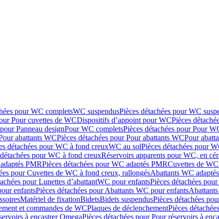
chées pour WC complets
WC suspendus
Pièces détachées pour WC susp
pour Pour cuvettes de WC
Dispositifs d’appoint pour WC
Pièces détaché
 pour Panneau design
Pour WC complets
Pièces détachées pour Pour W
Pour abattants WC
Pièces détachées pour Pour abattants WC
Pour abatt
es détachées pour WC à fond creux
WC au sol
Pièces détachées pour W
 détachées pour WC à fond creux
Réservoirs apparents pour WC, en cér
adaptés PMR
Pièces détachées pour WC adaptés PMR
Cuvettes de WC 
ées pour Cuvettes de WC à fond creux, rallongés
Abattants WC adapt
tachées pour Lunettes d’abattant
WC pour enfants
Pièces détachées pou
our enfants
Pièces détachées pour Abattants WC pour enfants
Abattant
ssoires
Matériel de fixation
Bidets
Bidets suspendus
Pièces détachées pou
hement et commandes de WC
Plaques de déclenchement
Pièces détachée
servoirs à encastrer Omega
Pièces détachées pour Pour réservoirs à enc