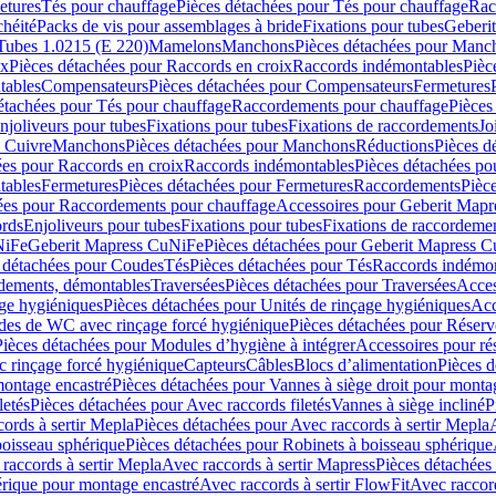
etures
Tés pour chauffage
Pièces détachées pour Tés pour chauffage
Rac
chéité
Packs de vis pour assemblages à bride
Fixations pour tubes
Geberi
Tubes 1.0215 (E 220)
Mamelons
Manchons
Pièces détachées pour Manc
ix
Pièces détachées pour Raccords en croix
Raccords indémontables
Pièc
tables
Compensateurs
Pièces détachées pour Compensateurs
Fermetures
étachées pour Tés pour chauffage
Raccordements pour chauffage
Pièces
njoliveurs pour tubes
Fixations pour tubes
Fixations de raccordements
Jo
s Cuivre
Manchons
Pièces détachées pour Manchons
Réductions
Pièces d
ées pour Raccords en croix
Raccords indémontables
Pièces détachées po
tables
Fermetures
Pièces détachées pour Fermetures
Raccordements
Pièc
ées pour Raccordements pour chauffage
Accessoires pour Geberit Mapr
ords
Enjoliveurs pour tubes
Fixations pour tubes
Fixations de raccordeme
NiFe
Geberit Mapress CuNiFe
Pièces détachées pour Geberit Mapress 
 détachées pour Coudes
Tés
Pièces détachées pour Tés
Raccords indémon
rdements, démontables
Traversées
Pièces détachées pour Traversées
Acces
age hygiéniques
Pièces détachées pour Unités de rinçage hygiéniques
Acc
des de WC avec rinçage forcé hygiénique
Pièces détachées pour Réser
Pièces détachées pour Modules d’hygiène à intégrer
Accessoires pour r
 rinçage forcé hygiénique
Capteurs
Câbles
Blocs d’alimentation
Pièces d
montage encastré
Pièces détachées pour Vannes à siège droit pour monta
letés
Pièces détachées pour Avec raccords filetés
Vannes à siège incliné
P
ords à sertir Mepla
Pièces détachées pour Avec raccords à sertir Mepla
boisseau sphérique
Pièces détachées pour Robinets à boisseau sphérique
raccords à sertir Mepla
Avec raccords à sertir Mapress
Pièces détachées
érique pour montage encastré
Avec raccords à sertir FlowFit
Avec raccord