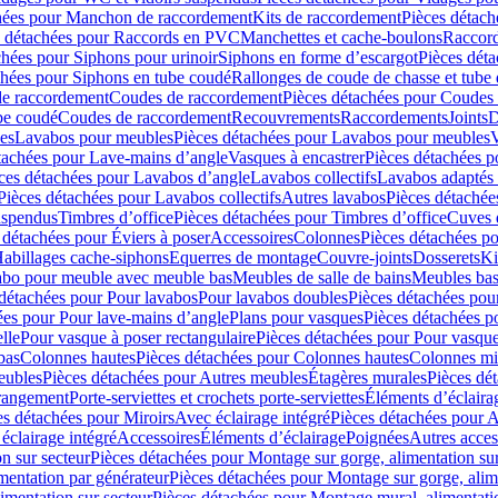
hées pour Manchon de raccordement
Kits de raccordement
Pièces détach
s détachées pour Raccords en PVC
Manchettes et cache-boulons
Raccord
chées pour Siphons pour urinoir
Siphons en forme d’escargot
Pièces dét
chées pour Siphons en tube coudé
Rallonges de coude de chasse et tube 
de raccordement
Coudes de raccordement
Pièces détachées pour Coudes
be coudé
Coudes de raccordement
Recouvrements
Raccordements
Joints
D
es
Lavabos pour meubles
Pièces détachées pour Lavabos pour meubles
V
tachées pour Lave-mains d’angle
Vasques à encastrer
Pièces détachées p
ces détachées pour Lavabos d’angle
Lavabos collectifs
Lavabos adapté
Pièces détachées pour Lavabos collectifs
Autres lavabos
Pièces détachée
uspendus
Timbres dʼoffice
Pièces détachées pour Timbres dʼoffice
Cuves d
 détachées pour Éviers à poser
Accessoires
Colonnes
Pièces détachées p
abillages cache-siphons
Equerres de montage
Couvre-joints
Dosserets
Ki
vabo pour meuble avec meuble bas
Meubles de salle de bains
Meubles bas
 détachées pour Pour lavabos
Pour lavabos doubles
Pièces détachées pou
ées pour Pour lave-mains d’angle
Plans pour vasques
Pièces détachées p
lle
Pour vasque à poser rectangulaire
Pièces détachées pour Pour vasque
bas
Colonnes hautes
Pièces détachées pour Colonnes hautes
Colonnes mi
eubles
Pièces détachées pour Autres meubles
Étagères murales
Pièces dé
 rangement
Porte-serviettes et crochets porte-serviettes
Éléments d’éclaira
es détachées pour Miroirs
Avec éclairage intégré
Pièces détachées pour A
éclairage intégré
Accessoires
Éléments d’éclairage
Poignées
Autres acces
n sur secteur
Pièces détachées pour Montage sur gorge, alimentation sur
mentation par générateur
Pièces détachées pour Montage sur gorge, alim
imentation sur secteur
Pièces détachées pour Montage mural, alimentatio