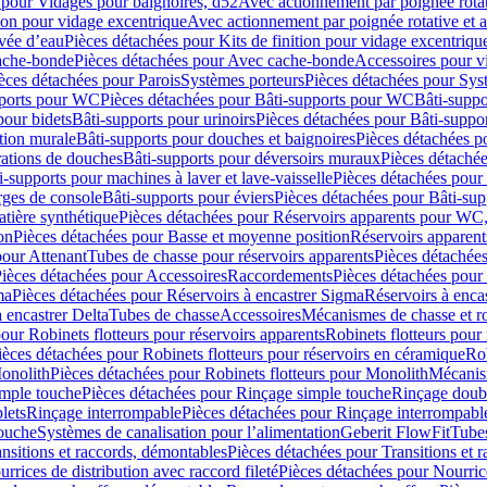
 pour Vidages pour baignoires, d52
Avec actionnement par poignée rota
tion pour vidage excentrique
Avec actionnement par poignée rotative et a
ivée d’eau
Pièces détachées pour Kits de finition pour vidage excentrique
ache-bonde
Pièces détachées pour Avec cache-bonde
Accessoires pour v
èces détachées pour Parois
Systèmes porteurs
Pièces détachées pour Sys
pports pour WC
Pièces détachées pour Bâti-supports pour WC
Bâti-suppo
pour bidets
Bâti-supports pour urinoirs
Pièces détachées pour Bâti-suppor
tion murale
Bâti-supports pour douches et baignoires
Pièces détachées p
rations de douches
Bâti-supports pour déversoirs muraux
Pièces détaché
i-supports pour machines à laver et lave-vaisselle
Pièces détachées pour 
rges de console
Bâti-supports pour éviers
Pièces détachées pour Bâti-sup
tière synthétique
Pièces détachées pour Réservoirs apparents pour WC,
on
Pièces détachées pour Basse et moyenne position
Réservoirs apparent
pour Attenant
Tubes de chasse pour réservoirs apparents
Pièces détachées
ièces détachées pour Accessoires
Raccordements
Pièces détachées pou
ma
Pièces détachées pour Réservoirs à encastrer Sigma
Réservoirs à enc
 encastrer Delta
Tubes de chasse
Accessoires
Mécanismes de chasse et rob
our Robinets flotteurs pour réservoirs apparents
Robinets flotteurs pour 
ièces détachées pour Robinets flotteurs pour réservoirs en céramique
Rob
Monolith
Pièces détachées pour Robinets flotteurs pour Monolith
Mécanis
imple touche
Pièces détachées pour Rinçage simple touche
Rinçage doub
lets
Rinçage interrompable
Pièces détachées pour Rinçage interrompabl
touche
Systèmes de canalisation pour l’alimentation
Geberit FlowFit
Tube
nsitions et raccords, démontables
Pièces détachées pour Transitions et 
rrices de distribution avec raccord fileté
Pièces détachées pour Nourrice