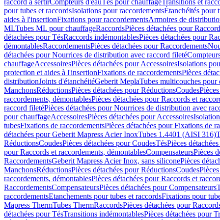
raccord à sertir
Compteurs d'eau
Tés pour chauffage
Transitions et rac
pour tubes et raccords
Isolations pour raccordements
Étanchéités pour t
aides à l'insertion
Fixations pour raccordements
Armoires de distributi
ML
Tubes ML pour chauffage
Raccords
Pièces détachées pour Raccor
détachées pour Tés
Raccords indémontables
Pièces détachées pour Ra
démontables
Raccordements
Pièces détachées pour Raccordements
Nou
détachées pour Nourrices de distribution avec raccord fileté
Compteurs
chauffage
Accessoires
Pièces détachées pour Accessoires
Isolations pou
protection et aides à l'insertion
Fixations de raccordements
Pièces déta
distribution
Joints d'étanchéité
Geberit Mepla
Tubes multicouches pour 
Manchons
Réductions
Pièces détachées pour Réductions
Coudes
Pièces
raccordements, démontables
Pièces détachées pour Raccords et racco
raccord fileté
Pièces détachées pour Nourrices de distribution avec racc
pour chauffage
Accessoires
Pièces détachées pour Accessoires
Isolatio
tubes
Fixations de raccordements
Pièces détachées pour Fixations de 
détachées pour Geberit Mapress Acier Inox
Tubes 1.4401 (AISI 316)
T
Réductions
Coudes
Pièces détachées pour Coudes
Tés
Pièces détachées
pour Raccords et raccordements, démontables
Compensateurs
Pièces 
Raccordements
Geberit Mapress Acier Inox, sans silicone
Pièces détac
Manchons
Réductions
Pièces détachées pour Réductions
Coudes
Pièces
raccordements, démontables
Pièces détachées pour Raccords et racco
Raccordements
Compensateurs
Pièces détachées pour Compensateurs
T
raccordements
Etanchements pour tubes et raccords
Fixations pour tub
Mapress Therm
Tubes Therm
Raccords
Pièces détachées pour Raccord
détachées pour Tés
Transitions indémontables
Pièces détachées pour T