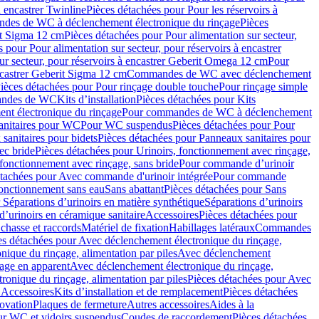
à encastrer Twinline
Pièces détachées pour Pour les réservoirs à
es de WC à déclenchement électronique du rinçage
Pièces
rit Sigma 12 cm
Pièces détachées pour Pour alimentation sur secteur,
 pour Pour alimentation sur secteur, pour réservoirs à encastrer
ur secteur, pour réservoirs à encastrer Geberit Omega 12 cm
Pour
encastrer Geberit Sigma 12 cm
Commandes de WC avec déclenchement
ièces détachées pour Pour rinçage double touche
Pour rinçage simple
mandes de WC
Kits d’installation
Pièces détachées pour Kits
nt électronique du rinçage
Pour commandes de WC à déclenchement
anitaires pour WC
Pour WC suspendus
Pièces détachées pour Pour
sanitaires pour bidets
Pièces détachées pour Panneaux sanitaires pour
ec bride
Pièces détachées pour Urinoirs, fonctionnement avec rinçage,
 fonctionnement avec rinçage, sans bride
Pour commande d’urinoir
étachées pour Avec commande d'urinoir intégrée
Pour commande
fonctionnement sans eau
Sans abattant
Pièces détachées pour Sans
 Séparations d’urinoirs en matière synthétique
Séparations d’urinoirs
d’urinoirs en céramique sanitaire
Accessoires
Pièces détachées pour
chasse et raccords
Matériel de fixation
Habillages latéraux
Commandes
es détachées pour Avec déclenchement électronique du rinçage,
ique du rinçage, alimentation par piles
Avec déclenchement
age en apparent
Avec déclenchement électronique du rinçage,
onique du rinçage, alimentation par piles
Pièces détachées pour Avec
 Accessoires
Kits d’installation et de remplacement
Pièces détachées
novation
Plaques de fermeture
Autres accessoires
Aides à la
ur WC et vidoirs suspendus
Coudes de raccordement
Pièces détachées