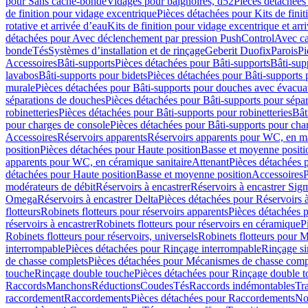
pour Sans cache-bonde
Vidages pour baignoires, d52
Pièces détachées
de finition pour vidage excentrique
Pièces détachées pour Kits de fini
rotative et arrivée d’eau
Kits de finition pour vidage excentrique et arr
détachées pour Avec déclenchement par pression PushControl
Avec c
bonde
Tés
Systèmes d’installation et de rinçage
Geberit Duofix
Parois
Pi
Accessoires
Bâti-supports
Pièces détachées pour Bâti-supports
Bâti-su
lavabos
Bâti-supports pour bidets
Pièces détachées pour Bâti-supports 
murale
Pièces détachées pour Bâti-supports pour douches avec évacua
séparations de douches
Pièces détachées pour Bâti-supports pour sépa
robinetteries
Pièces détachées pour Bâti-supports pour robinetteries
Bât
pour charges de console
Pièces détachées pour Bâti-supports pour cha
Accessoires
Réservoirs apparents
Réservoirs apparents pour WC, en ma
position
Pièces détachées pour Haute position
Basse et moyenne positi
apparents pour WC, en céramique sanitaire
Attenant
Pièces détachées 
détachées pour Haute position
Basse et moyenne position
Accessoires
P
modérateurs de débit
Réservoirs à encastrer
Réservoirs à encastrer Sig
Omega
Réservoirs à encastrer Delta
Pièces détachées pour Réservoirs à
flotteurs
Robinets flotteurs pour réservoirs apparents
Pièces détachées p
réservoirs à encastrer
Robinets flotteurs pour réservoirs en céramique
P
Robinets flotteurs pour réservoirs, universels
Robinets flotteurs pour 
interrompable
Pièces détachées pour Rinçage interrompable
Rinçage s
de chasse complets
Pièces détachées pour Mécanismes de chasse comp
touche
Rinçage double touche
Pièces détachées pour Rinçage double 
Raccords
Manchons
Réductions
Coudes
Tés
Raccords indémontables
Tra
raccordement
Raccordements
Pièces détachées pour Raccordements
Nou