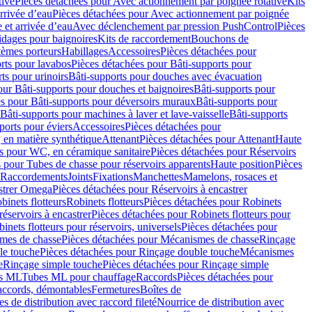
tive
Pièces détachées pour Avec actionnement par poignée rotative
Kits
rrivée d’eau
Pièces détachées pour Avec actionnement par poignée
 et arrivée d’eau
Avec déclenchement par pression PushControl
Pièces
idages pour baignoires
Kits de raccordement
Bouchons de
tèmes porteurs
Habillages
Accessoires
Pièces détachées pour
rts pour lavabos
Pièces détachées pour Bâti-supports pour
ts pour urinoirs
Bâti-supports pour douches avec évacuation
our Bâti-supports pour douches et baignoires
Bâti-supports pour
es pour Bâti-supports pour déversoirs muraux
Bâti-supports pour
Bâti-supports pour machines à laver et lave-vaisselle
Bâti-supports
ports pour éviers
Accessoires
Pièces détachées pour
 en matière synthétique
Attenant
Pièces détachées pour Attenant
Haute
s pour WC, en céramique sanitaire
Pièces détachées pour Réservoirs
 pour Tubes de chasse pour réservoirs apparents
Haute position
Pièces
r Raccordements
Joints
Fixations
Manchettes
Mamelons, rosaces et
astrer Omega
Pièces détachées pour Réservoirs à encastrer
inets flotteurs
Robinets flotteurs
Pièces détachées pour Robinets
réservoirs à encastrer
Pièces détachées pour Robinets flotteurs pour
inets flotteurs pour réservoirs, universels
Pièces détachées pour
mes de chasse
Pièces détachées pour Mécanismes de chasse
Rinçage
le touche
Pièces détachées pour Rinçage double touche
Mécanismes
e
Rinçage simple touche
Pièces détachées pour Rinçage simple
s ML
Tubes ML pour chauffage
Raccords
Pièces détachées pour
raccords, démontables
Fermetures
Boîtes de
s de distribution avec raccord fileté
Nourrice de distribution avec