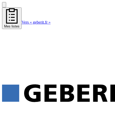
Vers « geberit.fr »
Mes listes