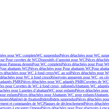
chées pour WC complets
WC suspendus
Pièces détachées pour WC susp
pour Pour cuvettes de WC
Dispositifs d’appoint pour WC
Pièces détaché
 pour Panneau design
Pour WC complets
Pièces détachées pour Pour W
Pour abattants WC
Pièces détachées pour Pour abattants WC
Pour abatt
es détachées pour WC à fond creux
WC au sol
Pièces détachées pour W
 détachées pour WC à fond creux
Réservoirs apparents pour WC, en cér
adaptés PMR
Pièces détachées pour WC adaptés PMR
Cuvettes de WC 
ées pour Cuvettes de WC à fond creux, rallongés
Abattants WC adapt
tachées pour Lunettes d’abattant
WC pour enfants
Pièces détachées pou
our enfants
Pièces détachées pour Abattants WC pour enfants
Abattant
ssoires
Matériel de fixation
Bidets
Bidets suspendus
Pièces détachées pou
hement et commandes de WC
Plaques de déclenchement
Pièces détachée
servoirs à encastrer Omega
Pièces détachées pour Pour réservoirs à enc