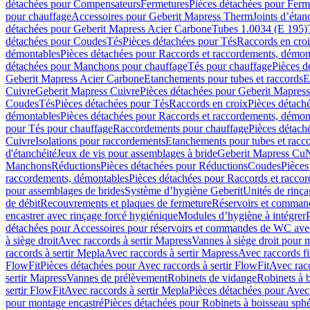
détachées pour Compensateurs
Fermetures
Pièces détachées pour Ferm
pour chauffage
Accessoires pour Geberit Mapress Therm
Joints d’étan
détachées pour Geberit Mapress Acier Carbone
Tubes 1.0034 (E 195)
détachées pour Coudes
Tés
Pièces détachées pour Tés
Raccords en cro
démontables
Pièces détachées pour Raccords et raccordements, démon
détachées pour Manchons pour chauffage
Tés pour chauffage
Pièces d
Geberit Mapress Acier Carbone
Etanchements pour tubes et raccords
E
Cuivre
Geberit Mapress Cuivre
Pièces détachées pour Geberit Mapres
Coudes
Tés
Pièces détachées pour Tés
Raccords en croix
Pièces détach
démontables
Pièces détachées pour Raccords et raccordements, démon
pour Tés pour chauffage
Raccordements pour chauffage
Pièces détach
Cuivre
Isolations pour raccordements
Etanchements pour tubes et racc
d'étanchéité
Jeux de vis pour assemblages à bride
Geberit Mapress Cu
Manchons
Réductions
Pièces détachées pour Réductions
Coudes
Pièces
raccordements, démontables
Pièces détachées pour Raccords et racco
pour assemblages de brides
Système d’hygiène Geberit
Unités de rinç
de débit
Recouvrements et plaques de fermeture
Réservoirs et comman
encastrer avec rinçage forcé hygiénique
Modules d’hygiène à intégrer
détachées pour Accessoires pour réservoirs et commandes de WC avec
à siège droit
Avec raccords à sertir Mapress
Vannes à siège droit pour 
raccords à sertir Mepla
Avec raccords à sertir Mapress
Avec raccords fi
FlowFit
Pièces détachées pour Avec raccords à sertir FlowFit
Avec racc
sertir Mapress
Vannes de prélèvement
Robinets de vidange
Robinets à 
sertir FlowFit
Avec raccords à sertir Mepla
Pièces détachées pour Avec 
pour montage encastré
Pièces détachées pour Robinets à boisseau sph