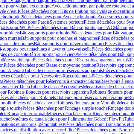
 pour Vidages pour baignoires, d52
Avec actionnement par poignée rota
tion pour vidage excentrique
Avec actionnement par poignée rotative et a
ivée d’eau
Pièces détachées pour Kits de finition pour vidage excentrique
ache-bonde
Pièces détachées pour Avec cache-bonde
Accessoires pour v
èces détachées pour Parois
Systèmes porteurs
Pièces détachées pour Sys
pports pour WC
Pièces détachées pour Bâti-supports pour WC
Bâti-suppo
pour bidets
Bâti-supports pour urinoirs
Pièces détachées pour Bâti-suppor
tion murale
Bâti-supports pour douches et baignoires
Pièces détachées p
rations de douches
Bâti-supports pour déversoirs muraux
Pièces détaché
i-supports pour machines à laver et lave-vaisselle
Pièces détachées pour 
rges de console
Bâti-supports pour éviers
Pièces détachées pour Bâti-sup
tière synthétique
Pièces détachées pour Réservoirs apparents pour WC,
on
Pièces détachées pour Basse et moyenne position
Réservoirs apparent
pour Attenant
Tubes de chasse pour réservoirs apparents
Pièces détachées
ièces détachées pour Accessoires
Raccordements
Pièces détachées pou
ma
Pièces détachées pour Réservoirs à encastrer Sigma
Réservoirs à enc
 encastrer Delta
Tubes de chasse
Accessoires
Mécanismes de chasse et rob
our Robinets flotteurs pour réservoirs apparents
Robinets flotteurs pour 
ièces détachées pour Robinets flotteurs pour réservoirs en céramique
Rob
Monolith
Pièces détachées pour Robinets flotteurs pour Monolith
Mécanis
imple touche
Pièces détachées pour Rinçage simple touche
Rinçage doub
lets
Rinçage interrompable
Pièces détachées pour Rinçage interrompabl
touche
Systèmes de canalisation pour l’alimentation
Geberit FlowFit
Tube
nsitions et raccords, démontables
Pièces détachées pour Transitions et 
rrices de distribution avec raccord fileté
Pièces détachées pour Nourrice