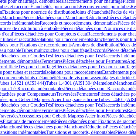
cords pour chauffage, démontables
Raccordements pour chauffage
Pièces
ubes et raccords
Étanchéités pour raccords
Recouvrements pour tubes
Re
on
Fixations pour nourrice de distribution
Joints d’étanchéité
Packs de vis
ds
Manchons
Pièces détachées pour Manchons
Réductions
Pièces détaché
ccords indémontables
Raccords et raccordements, démontables
Pièces dé
rrices de distribution à emboîter
Pièces détachées pour Nourrices de dis
 d'eau
Pièces détachées pour Compteurs d'eau
Raccordements pour chau
r tubes et raccords
Isolations pour raccordements
Etanchements pour tube
chées pour Fixations de raccordements
Armoires de distribution
Pièces dé
eau potable
Tubes multicouches pour chauffage
Raccords
Pièces détaché
 détachées pour Coudes
Tés
Pièces détachées pour Tés
Raccords indémon
rdements, démontables
Fermetures
Pièces détachées pour Fermetures
Appl
ord fileté
Tés pour chauffage
Pièces détachées pour Tés pour chauffage
ns pour tubes et raccords
Isolations pour raccordements
Etanchements pour
raccordements
Joints d'étanchéité
Jeux de vis pour assemblages de brides
G
ubes 1.4521 (AISI 444)
Tubes 1.4301 (AISI 304)
Mamelons
Manchons
 pour Tés
Raccords indémontables
Pièces détachées pour Raccords indé
détachées pour Compensateurs
Traversées
Fermetures
Pièces détachées po
hées pour Geberit Mapress Acier Inox, sans silicone
Tubes 1.4401 (AISI
 détachées pour Coudes
Tés
Pièces détachées pour Tés
Raccords indémon
rdements, démontables
Fermetures
Pièces détachées pour Fermetures
Racc
raversées
Accessoires pour Geberit Mapress Acier Inox
Pièces détachée
es
Fixations de raccordements
Pièces détachées pour Fixations de racco
s
Manchons
Pièces détachées pour Manchons
Réductions
Pièces détachée
ransitions indémontables
Transitions et raccords, démontables
Pièces dét