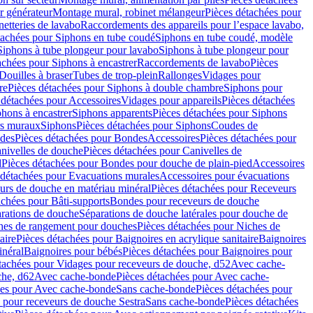
r générateur
Montage mural, robinet mélangeur
Pièces détachées pour
netteries de lavabo
Raccordements des appareils pour l’espace lavabo,
tachées pour Siphons en tube coudé
Siphons en tube coudé, modèle
Siphons à tube plongeur pour lavabo
Siphons à tube plongeur pour
achées pour Siphons à encastrer
Raccordements de lavabo
Pièces
Douilles à braser
Tubes de trop-plein
Rallonges
Vidages pour
re
Pièces détachées pour Siphons à double chambre
Siphons pour
 détachées pour Accessoires
Vidages pour appareils
Pièces détachées
hons à encastrer
Siphons apparents
Pièces détachées pour Siphons
rs muraux
Siphons
Pièces détachées pour Siphons
Coudes de
des
Pièces détachées pour Bondes
Accessoires
Pièces détachées pour
nivelles de douche
Pièces détachées pour Canivelles de
d
Pièces détachées pour Bondes pour douche de plain-pied
Accessoires
 détachées pour Evacuations murales
Accessoires pour évacuations
urs de douche en matériau minéral
Pièces détachées pour Receveurs
achées pour Bâti-supports
Bondes pour receveurs de douche
arations de douche
Séparations de douche latérales pour douche de
hes de rangement pour douches
Pièces détachées pour Niches de
aire
Pièces détachées pour Baignoires en acrylique sanitaire
Baignoires
inéral
Baignoires pour bébés
Pièces détachées pour Baignoires pour
tachées pour Vidages pour receveurs de douche, d52
Avec cache-
che, d62
Avec cache-bonde
Pièces détachées pour Avec cache-
ées pour Avec cache-bonde
Sans cache-bonde
Pièces détachées pour
 pour receveurs de douche Sestra
Sans cache-bonde
Pièces détachées