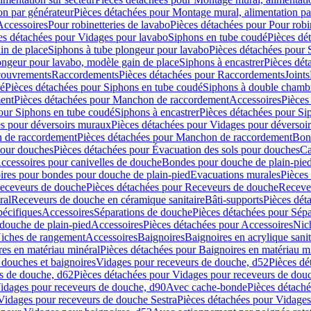
on par générateur
Pièces détachées pour Montage mural, alimentation pa
Accessoires
Pour robinetteries de lavabo
Pièces détachées pour Pour robi
es détachées pour Vidages pour lavabo
Siphons en tube coudé
Pièces dé
in de place
Siphons à tube plongeur pour lavabo
Pièces détachées pour 
ongeur pour lavabo, modèle gain de place
Siphons à encastrer
Pièces dét
ouvrements
Raccordements
Pièces détachées pour Raccordements
Joints
dé
Pièces détachées pour Siphons en tube coudé
Siphons à double chamb
ent
Pièces détachées pour Manchon de raccordement
Accessoires
Pièces
our Siphons en tube coudé
Siphons à encastrer
Pièces détachées pour Sip
s pour déversoirs muraux
Pièces détachées pour Vidages pour déversoi
 de raccordement
Pièces détachées pour Manchon de raccordement
Bon
pour douches
Pièces détachées pour Évacuation des sols pour douches
Ca
ccessoires pour canivelles de douche
Bondes pour douche de plain-pie
ires pour bondes pour douche de plain-pied
Evacuations murales
Pièces
eceveurs de douche
Pièces détachées pour Receveurs de douche
Receve
ral
Receveurs de douche en céramique sanitaire
Bâti-supports
Pièces dét
pécifiques
Accessoires
Séparations de douche
Pièces détachées pour Sép
 douche de plain-pied
Accessoires
Pièces détachées pour Accessoires
Nic
Niches de rangement
Accessoires
Baignoires
Baignoires en acrylique sanit
res en matériau minéral
Pièces détachées pour Baignoires en matériau m
douches et baignoires
Vidages pour receveurs de douche, d52
Pièces dé
s de douche, d62
Pièces détachées pour Vidages pour receveurs de dou
Vidages pour receveurs de douche, d90
Avec cache-bonde
Pièces détach
Vidages pour receveurs de douche Sestra
Pièces détachées pour Vidages