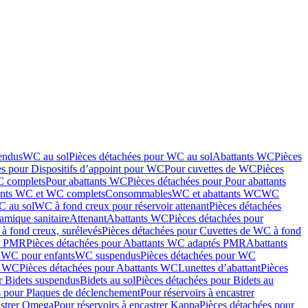
endus
WC au sol
Pièces détachées pour WC au sol
Abattants WC
Pièces
es pour Dispositifs d’appoint pour WC
Pour cuvettes de WC
Pièces
C complets
Pour abattants WC
Pièces détachées pour Pour abattants
ants WC et WC complets
Consommables
WC et abattants WC
WC
C au sol
WC à fond creux pour réservoir attenant
Pièces détachées
amique sanitaire
Attenant
Abattants WC
Pièces détachées pour
à fond creux, surélevés
Pièces détachées pour Cuvettes de WC à fond
és PMR
Pièces détachées pour Abattants WC adaptés PMR
Abattants
r WC pour enfants
WC suspendus
Pièces détachées pour WC
s WC
Pièces détachées pour Abattants WC
Lunettes d’abattant
Pièces
r Bidets suspendus
Bidets au sol
Pièces détachées pour Bidets au
s pour Plaques de déclenchement
Pour réservoirs à encastrer
astrer Omega
Pour réservoirs à encastrer Kappa
Pièces détachées pour