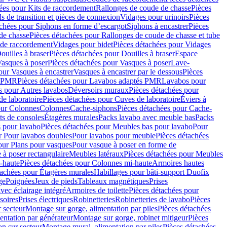
ées pour Kits de raccordement
Rallonges de coude de chasse
Pièces
s de transition et pièces de connexion
Vidages pour urinoirs
Pièces
achées pour Siphons en forme d’escargot
Siphons à encastrer
Pièces
de chasse
Pièces détachées pour Rallonges de coude de chasse et tube
 de raccordement
Vidages pour bidet
Pièces détachées pour Vidages
ouilles à braser
Pièces détachées pour Douilles à braser
Espace
asques à poser
Pièces détachées pour Vasques à poser
Lave-
our Vasques à encastrer
Vasques à encastrer par le dessous
Pièces
s PMR
Pièces détachées pour Lavabos adaptés PMR
Lavabos pour
s pour Autres lavabos
Déversoirs muraux
Pièces détachées pour
e laboratoire
Pièces détachées pour Cuves de laboratoire
Éviers à
our Colonnes
Colonnes
Cache-siphons
Pièces détachées pour Cache-
ts de consoles
Étagères murales
Packs lavabo avec meuble bas
Packs
 pour lavabo
Pièces détachées pour Meubles bas pour lavabo
Pour
r Pour lavabos doubles
Pour lavabos pour meuble
Pièces détachées
our Plans pour vasques
Pour vasque à poser en forme de
 à poser rectangulaire
Meubles latéraux
Pièces détachées pour Meubles
-haute
Pièces détachées pour Colonnes mi-haute
Armoires hautes
tachées pour Étagères murales
Habillages pour bâti-support Duofix
ge
Poignées
Jeux de pieds
Tableaux magnétiques
Prises
vec éclairage intégré
Armoires de toilette
Pièces détachées pour
soires
Prises électriques
Robinetteries
Robinetteries de lavabo
Pièces
 secteur
Montage sur gorge, alimentation par piles
Pièces détachées
entation par générateur
Montage sur gorge, robinet mitigeur
Pièces
n sur secteur
Montage mural, alimentation par piles
Pièces détachées