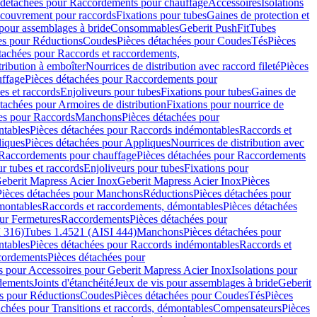
 détachées pour Raccordements pour chauffage
Accessoires
Isolations
couvrement pour raccords
Fixations pour tubes
Gaines de protection et
 pour assemblages à bride
Consommables
Geberit PushFit
Tubes
es pour Réductions
Coudes
Pièces détachées pour Coudes
Tés
Pièces
tachées pour Raccords et raccordements,
tribution à emboîter
Nourrices de distribution avec raccord fileté
Pièces
ffage
Pièces détachées pour Raccordements pour
s et raccords
Enjoliveurs pour tubes
Fixations pour tubes
Gaines de
tachées pour Armoires de distribution
Fixations pour nourrice de
es pour Raccords
Manchons
Pièces détachées pour
tables
Pièces détachées pour Raccords indémontables
Raccords et
iques
Pièces détachées pour Appliques
Nourrices de distribution avec
Raccordements pour chauffage
Pièces détachées pour Raccordements
 tubes et raccords
Enjoliveurs pour tubes
Fixations pour
eberit Mapress Acier Inox
Geberit Mapress Acier Inox
Pièces
Pièces détachées pour Manchons
Réductions
Pièces détachées pour
montables
Raccords et raccordements, démontables
Pièces détachées
ur Fermetures
Raccordements
Pièces détachées pour
 316)
Tubes 1.4521 (AISI 444)
Manchons
Pièces détachées pour
tables
Pièces détachées pour Raccords indémontables
Raccords et
ordements
Pièces détachées pour
s pour Accessoires pour Geberit Mapress Acier Inox
Isolations pour
rdements
Joints d'étanchéité
Jeux de vis pour assemblages à bride
Geberit
s pour Réductions
Coudes
Pièces détachées pour Coudes
Tés
Pièces
achées pour Transitions et raccords, démontables
Compensateurs
Pièces