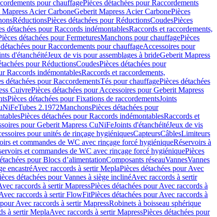
cordements pour chauffage
Pièces détachées pour Raccordements
t Mapress Acier Carbone
Geberit Mapress Acier Carbone
Pièces
hons
Réductions
Pièces détachées pour Réductions
Coudes
Pièces
es détachées pour Raccords indémontables
Raccords et raccordements,
Pièces détachées pour Fermetures
Manchons pour chauffage
Pièces
 détachées pour Raccordements pour chauffage
Accessoires pour
ints d'étanchéité
Jeux de vis pour assemblages à bride
Geberit Mapress
étachées pour Réductions
Coudes
Pièces détachées pour
ur Raccords indémontables
Raccords et raccordements,
es détachées pour Raccordements
Tés pour chauffage
Pièces détachées
ess Cuivre
Pièces détachées pour Accessoires pour Geberit Mapress
nts
Pièces détachées pour Fixations de raccordements
Joints
CuNiFe
Tubes 2.1972
Manchons
Pièces détachées pour
tables
Pièces détachées pour Raccords indémontables
Raccords et
soires pour Geberit Mapress CuNiFe
Joints d'étanchéité
Jeux de vis
essoires pour unités de rinçage hygiéniques
Capteurs
Câbles
Limiteurs
voirs et commandes de WC avec rinçage forcé hygiénique
Réservoirs à
éservoirs et commandes de WC avec rinçage forcé hygiénique
Pièces
étachées pour Blocs d’alimentation
Composants réseau
Vannes
Vannes
ge encastré
Avec raccords à sertir Mepla
Pièces détachées pour Avec
ièces détachées pour Vannes à siège incliné
Avec raccords à sertir
Avec raccords à sertir Mapress
Pièces détachées pour Avec raccords à
Avec raccords à sertir FlowFit
Pièces détachées pour Avec raccords à
 pour Avec raccords à sertir Mapress
Robinets à boisseau sphérique
s à sertir Mepla
Avec raccords à sertir Mapress
Pièces détachées pour