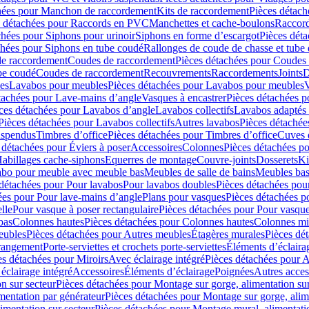
hées pour Manchon de raccordement
Kits de raccordement
Pièces détach
s détachées pour Raccords en PVC
Manchettes et cache-boulons
Raccord
chées pour Siphons pour urinoir
Siphons en forme d’escargot
Pièces dét
chées pour Siphons en tube coudé
Rallonges de coude de chasse et tube 
de raccordement
Coudes de raccordement
Pièces détachées pour Coudes
be coudé
Coudes de raccordement
Recouvrements
Raccordements
Joints
D
es
Lavabos pour meubles
Pièces détachées pour Lavabos pour meubles
V
tachées pour Lave-mains d’angle
Vasques à encastrer
Pièces détachées p
ces détachées pour Lavabos d’angle
Lavabos collectifs
Lavabos adapté
Pièces détachées pour Lavabos collectifs
Autres lavabos
Pièces détachée
uspendus
Timbres dʼoffice
Pièces détachées pour Timbres dʼoffice
Cuves d
 détachées pour Éviers à poser
Accessoires
Colonnes
Pièces détachées p
abillages cache-siphons
Equerres de montage
Couvre-joints
Dosserets
Ki
vabo pour meuble avec meuble bas
Meubles de salle de bains
Meubles bas
 détachées pour Pour lavabos
Pour lavabos doubles
Pièces détachées pou
ées pour Pour lave-mains d’angle
Plans pour vasques
Pièces détachées p
lle
Pour vasque à poser rectangulaire
Pièces détachées pour Pour vasque
bas
Colonnes hautes
Pièces détachées pour Colonnes hautes
Colonnes mi
eubles
Pièces détachées pour Autres meubles
Étagères murales
Pièces dé
 rangement
Porte-serviettes et crochets porte-serviettes
Éléments d’éclaira
es détachées pour Miroirs
Avec éclairage intégré
Pièces détachées pour A
éclairage intégré
Accessoires
Éléments d’éclairage
Poignées
Autres acces
n sur secteur
Pièces détachées pour Montage sur gorge, alimentation sur
mentation par générateur
Pièces détachées pour Montage sur gorge, alim
imentation sur secteur
Pièces détachées pour Montage mural, alimentatio