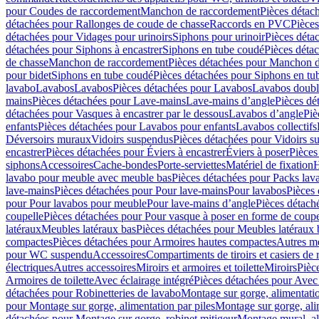
pour Coudes de raccordement
Manchon de raccordement
Pièces détac
détachées pour Rallonges de coude de chasse
Raccords en PVC
Pièce
détachées pour Vidages pour urinoirs
Siphons pour urinoir
Pièces déta
détachées pour Siphons à encastrer
Siphons en tube coudé
Pièces déta
de chasse
Manchon de raccordement
Pièces détachées pour Manchon 
pour bidet
Siphons en tube coudé
Pièces détachées pour Siphons en tu
lavabo
Lavabos
Lavabos
Pièces détachées pour Lavabos
Lavabos doubl
mains
Pièces détachées pour Lave-mains
Lave-mains d’angle
Pièces dé
détachées pour Vasques à encastrer par le dessous
Lavabos d’angle
Piè
enfants
Pièces détachées pour Lavabos pour enfants
Lavabos collectifs
Déversoirs muraux
Vidoirs suspendus
Pièces détachées pour Vidoirs s
encastrer
Pièces détachées pour Éviers à encastrer
Éviers à poser
Pièces
siphons
Accessoires
Cache-bondes
Porte-serviettes
Matériel de fixation
H
lavabo pour meuble avec meuble bas
Pièces détachées pour Packs la
lave-mains
Pièces détachées pour Pour lave-mains
Pour lavabos
Pièces
pour Pour lavabos pour meuble
Pour lave-mains d’angle
Pièces détach
coupelle
Pièces détachées pour Pour vasque à poser en forme de coupe
latéraux
Meubles latéraux bas
Pièces détachées pour Meubles latéraux 
compactes
Pièces détachées pour Armoires hautes compactes
Autres m
pour WC suspendu
Accessoires
Compartiments de tiroirs et casiers de
électriques
Autres accessoires
Miroirs et armoires et toilette
Miroirs
Pièc
Armoires de toilette
Avec éclairage intégré
Pièces détachées pour Avec 
détachées pour Robinetteries de lavabo
Montage sur gorge, alimentatio
pour Montage sur gorge, alimentation par piles
Montage sur gorge, ali
détachées pour Montage sur gorge, robinet mitigeur
Montage mural, al