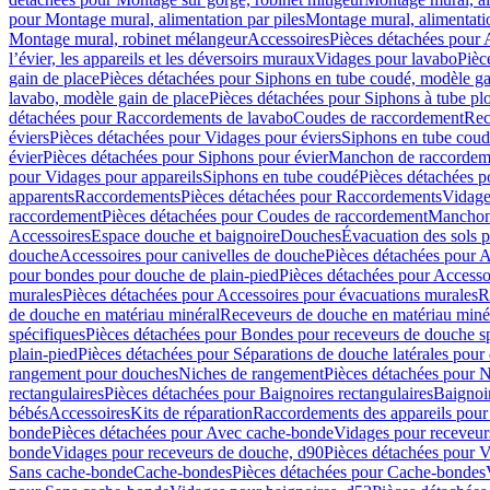
pour Montage mural, alimentation par piles
Montage mural, alimentati
Montage mural, robinet mélangeur
Accessoires
Pièces détachées pour 
l’évier, les appareils et les déversoirs muraux
Vidages pour lavabo
Pièc
gain de place
Pièces détachées pour Siphons en tube coudé, modèle ga
lavabo, modèle gain de place
Pièces détachées pour Siphons à tube pl
détachées pour Raccordements de lavabo
Coudes de raccordement
Rec
éviers
Pièces détachées pour Vidages pour éviers
Siphons en tube cou
évier
Pièces détachées pour Siphons pour évier
Manchon de raccordem
pour Vidages pour appareils
Siphons en tube coudé
Pièces détachées p
apparents
Raccordements
Pièces détachées pour Raccordements
Vidage
raccordement
Pièces détachées pour Coudes de raccordement
Manchon
Accessoires
Espace douche et baignoire
Douches
Évacuation des sols 
douche
Accessoires pour canivelles de douche
Pièces détachées pour A
pour bondes pour douche de plain-pied
Pièces détachées pour Accesso
murales
Pièces détachées pour Accessoires pour évacuations murales
R
de douche en matériau minéral
Receveurs de douche en matériau miné
spécifiques
Pièces détachées pour Bondes pour receveurs de douche s
plain-pied
Pièces détachées pour Séparations de douche latérales pour
rangement pour douches
Niches de rangement
Pièces détachées pour 
rectangulaires
Pièces détachées pour Baignoires rectangulaires
Baignoi
bébés
Accessoires
Kits de réparation
Raccordements des appareils pour 
bonde
Pièces détachées pour Avec cache-bonde
Vidages pour receveur
bonde
Vidages pour receveurs de douche, d90
Pièces détachées pour 
Sans cache-bonde
Cache-bondes
Pièces détachées pour Cache-bondes