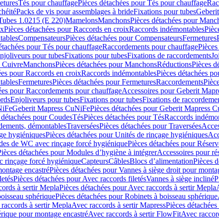
etures
Tés pour chauffage
Pièces détachées pour Tés pour chauffage
Rac
chéité
Packs de vis pour assemblages à bride
Fixations pour tubes
Geberi
Tubes 1.0215 (E 220)
Mamelons
Manchons
Pièces détachées pour Manc
ix
Pièces détachées pour Raccords en croix
Raccords indémontables
Pièc
tables
Compensateurs
Pièces détachées pour Compensateurs
Fermetures
étachées pour Tés pour chauffage
Raccordements pour chauffage
Pièces
njoliveurs pour tubes
Fixations pour tubes
Fixations de raccordements
Jo
s Cuivre
Manchons
Pièces détachées pour Manchons
Réductions
Pièces d
ées pour Raccords en croix
Raccords indémontables
Pièces détachées po
tables
Fermetures
Pièces détachées pour Fermetures
Raccordements
Pièc
ées pour Raccordements pour chauffage
Accessoires pour Geberit Mapr
ords
Enjoliveurs pour tubes
Fixations pour tubes
Fixations de raccordeme
NiFe
Geberit Mapress CuNiFe
Pièces détachées pour Geberit Mapress 
 détachées pour Coudes
Tés
Pièces détachées pour Tés
Raccords indémon
rdements, démontables
Traversées
Pièces détachées pour Traversées
Acces
age hygiéniques
Pièces détachées pour Unités de rinçage hygiéniques
Acc
des de WC avec rinçage forcé hygiénique
Pièces détachées pour Réser
Pièces détachées pour Modules d’hygiène à intégrer
Accessoires pour r
 rinçage forcé hygiénique
Capteurs
Câbles
Blocs d’alimentation
Pièces d
montage encastré
Pièces détachées pour Vannes à siège droit pour monta
letés
Pièces détachées pour Avec raccords filetés
Vannes à siège incliné
P
ords à sertir Mepla
Pièces détachées pour Avec raccords à sertir Mepla
boisseau sphérique
Pièces détachées pour Robinets à boisseau sphérique
raccords à sertir Mepla
Avec raccords à sertir Mapress
Pièces détachées
érique pour montage encastré
Avec raccords à sertir FlowFit
Avec raccord