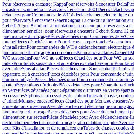
Pour réservoirs à encastrer Kappa
Pour réservoirs à encastrer Delta
Piè
encastrer Twinline
Pour réservoirs à encastrer 300T
Pièces détachées p
détachées pour Commandes de WC à déclenchement électronique du 
pour réservoirs à encastrer Geberit Sigma 12 cm
Pour alimentation sur
Geberit Sigma 8 cm
Pour alimentation sur secteur, pour réservoirs à 
alimentation par piles, pour réservoirs à encastrer Geberit Sigma 12 c
pneumatique du rinçage
Pièces détachées pour Commandes de WC ave
touche
Pièces détachées pour Pour rinçage simple touche
Accessoires
d’installation
Pour commandes de WC à déclenchement électronique d
pneumatique du rinçage
Raccordements
Panneaux sanitaires Geberit M
WC suspendus
Pour WC au sol
Pièces détachées pour Pour WC au sol
bidets
Pour bidets suspendus et au sol
Pièces détachées pour Pour bidet
avec bride
Sans abattant
Pièces détachées pour Sans abattant
Urinoirs, 
apparente ou à encastrer
Pièces détachées pour Pour commande d’urino
d'urinoir intégrée
Pièces détachées pour Pour commande d'urinoir inté
abattant
Séparations d’urinoirs
Pièces détachées pour Séparations d’uri
en verre
Pièces détachées pour Séparations d’urinoirs en verre
Séparati
Accessoires
Siphons et accessoires de siphon
Tubes de chasse, coudes 
dʼurinoir
Montage encastré
Pièces détachées pour Montage encastré
Ave
alimentation sur secteur
Avec déclenchement électronique du rinçage, a
pneumatique du rinçage
Pièces détachées pour Avec déclenchement p
alimentation sur secteur
Pièces détachées pour Avec déclenchement élec
déclenchement électronique du rinçage, alimentation par piles
Avec dé
pour Kits d’installation et de remplacement
Tubes de chasse, coudes de
commande
Raccordements des appareils pour WC, urinoirs et bidets
Vi