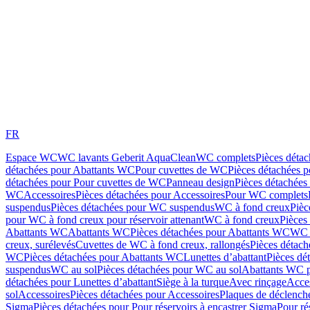
FR
Espace WC
WC lavants Geberit AquaClean
WC complets
Pièces déta
détachées pour Abattants WC
Pour cuvettes de WC
Pièces détachées 
détachées pour Pour cuvettes de WC
Panneau design
Pièces détachées
WC
Accessoires
Pièces détachées pour Accessoires
Pour WC complets
suspendus
Pièces détachées pour WC suspendus
WC à fond creux
Pièc
pour WC à fond creux pour réservoir attenant
WC à fond creux
Pièces
Abattants WC
Abattants WC
Pièces détachées pour Abattants WC
WC 
creux, surélevés
Cuvettes de WC à fond creux, rallongés
Pièces détach
WC
Pièces détachées pour Abattants WC
Lunettes d’abattant
Pièces dé
suspendus
WC au sol
Pièces détachées pour WC au sol
Abattants WC p
détachées pour Lunettes d’abattant
Siège à la turque
Avec rinçage
Acce
sol
Accessoires
Pièces détachées pour Accessoires
Plaques de déclenc
Sigma
Pièces détachées pour Pour réservoirs à encastrer Sigma
Pour ré