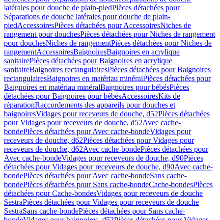
latérales pour douche de plain-pied
Pièces détachées pour
Séparations de douche latérales pour douche de plain-
pied
Accessoires
Pièces détachées pour Accessoires
Niches de
rangement pour douches
Pièces détachées pour Niches de rangement
pour douches
Niches de rangement
Pièces détachées pour Niches de
rangement
Accessoires
Baignoires
Baignoires en acrylique
sanitaire
Pièces détachées pour Baignoires en acrylique
sanitaire
Baignoires rectangulaires
Pièces détachées pour Baignoires
rectangulaires
Baignoires en matériau minéral
Pièces détachées pour
Baignoires en matériau minéral
Baignoires pour bébés
Pièces
détachées pour Baignoires pour bébés
Accessoires
Kits de
réparation
Raccordements des appareils pour douches et
baignoires
Vidages pour receveurs de douche, d52
Pièces détachées
pour Vidages pour receveurs de douche, d52
Avec cache-
bonde
Pièces détachées pour Avec cache-bonde
Vidages pour
receveurs de douche, d62
Pièces détachées pour Vidages pour
receveurs de douche, d62
Avec cache-bonde
Pièces détachées pour
Avec cache-bonde
Vidages pour receveurs de douche, d90
Pièces
détachées pour Vidages pour receveurs de douche, d90
Avec cache-
bonde
Pièces détachées pour Avec cache-bonde
Sans cache-
bonde
Pièces détachées pour Sans cache-bonde
Cache-bondes
Pièces
détachées pour Cache-bondes
Vidages pour receveurs de douche
Sestra
Pièces détachées pour Vidages pour receveurs de douche
Sestra
Sans cache-bonde
Pièces détachées pour Sans cache-
bonde
Vidages pour baignoires, d52
Pièces détachées pour Vidages