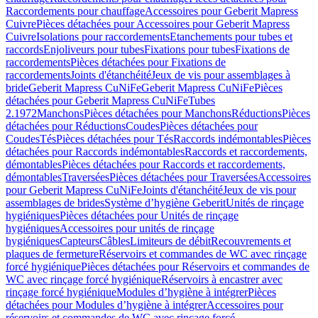
Raccordements pour chauffage
Accessoires pour Geberit Mapress
Cuivre
Pièces détachées pour Accessoires pour Geberit Mapress
Cuivre
Isolations pour raccordements
Etanchements pour tubes et
raccords
Enjoliveurs pour tubes
Fixations pour tubes
Fixations de
raccordements
Pièces détachées pour Fixations de
raccordements
Joints d'étanchéité
Jeux de vis pour assemblages à
bride
Geberit Mapress CuNiFe
Geberit Mapress CuNiFe
Pièces
détachées pour Geberit Mapress CuNiFe
Tubes
2.1972
Manchons
Pièces détachées pour Manchons
Réductions
Pièces
détachées pour Réductions
Coudes
Pièces détachées pour
Coudes
Tés
Pièces détachées pour Tés
Raccords indémontables
Pièces
détachées pour Raccords indémontables
Raccords et raccordements,
démontables
Pièces détachées pour Raccords et raccordements,
démontables
Traversées
Pièces détachées pour Traversées
Accessoires
pour Geberit Mapress CuNiFe
Joints d'étanchéité
Jeux de vis pour
assemblages de brides
Système d’hygiène Geberit
Unités de rinçage
hygiéniques
Pièces détachées pour Unités de rinçage
hygiéniques
Accessoires pour unités de rinçage
hygiéniques
Capteurs
Câbles
Limiteurs de débit
Recouvrements et
plaques de fermeture
Réservoirs et commandes de WC avec rinçage
forcé hygiénique
Pièces détachées pour Réservoirs et commandes de
WC avec rinçage forcé hygiénique
Réservoirs à encastrer avec
rinçage forcé hygiénique
Modules d’hygiène à intégrer
Pièces
détachées pour Modules d’hygiène à intégrer
Accessoires pour
réservoirs et commandes de WC avec rinçage forcé