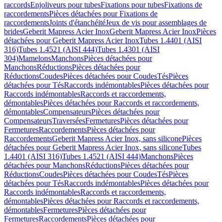
raccords
Enjoliveurs pour tubes
Fixations pour tubes
Fixations de
raccordements
Pièces détachées pour Fixations de
raccordements
Joints d'étanchéité
Jeux de vis pour assemblages de
brides
Geberit Mapress Acier Inox
Geberit Mapress Acier Inox
Pièces
détachées pour Geberit Mapress Acier Inox
Tubes 1.4401 (AISI
316)
Tubes 1.4521 (AISI 444)
Tubes 1.4301 (AISI
304)
Mamelons
Manchons
Pièces détachées pour
Manchons
Réductions
Pièces détachées pour
Réductions
Coudes
Pièces détachées pour Coudes
Tés
Pièces
détachées pour Tés
Raccords indémontables
Pièces détachées pour
Raccords indémontables
Raccords et raccordements,
démontables
Pièces détachées pour Raccords et raccordements,
démontables
Compensateurs
Pièces détachées pour
Compensateurs
Traversées
Fermetures
Pièces détachées pour
Fermetures
Raccordements
Pièces détachées pour
Raccordements
Geberit Mapress Acier Inox, sans silicone
Pièces
détachées pour Geberit Mapress Acier Inox, sans silicone
Tubes
1.4401 (AISI 316)
Tubes 1.4521 (AISI 444)
Manchons
Pièces
détachées pour Manchons
Réductions
Pièces détachées pour
Réductions
Coudes
Pièces détachées pour Coudes
Tés
Pièces
détachées pour Tés
Raccords indémontables
Pièces détachées pour
Raccords indémontables
Raccords et raccordements,
démontables
Pièces détachées pour Raccords et raccordements,
démontables
Fermetures
Pièces détachées pour
Fermetures
Raccordements
Pièces détachées pour