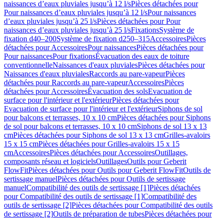
naissances d’eaux pluviales jusqu’à 12 l/s
Pièces détachées pour
Pour naissances d’eaux pluviales jusqu’à 12 l/s
Pour naissances
d’eaux pluviales jusqu’à 25 l/s
Pièces détachées pour Pour
naissances d’eaux pluviales jusqu’à 25 l/s
Fixations
Système de
fixation d40–200
Système de fixation d250–315
Accessoires
Pièces
détachées pour Accessoires
Pour naissances
Pièces détachées pour
Pour naissances
Pour fixations
Évacuation des eaux de toiture
conventionnelle
Naissances d'eaux pluviales
Pièces détachées pour
Naissances d'eaux pluviales
Raccords au pare-vapeur
Pièces
détachées pour Raccords au pare-vapeur
Accessoires
Pièces
détachées pour Accessoires
Évacuation des sols
Evacuation de
surface pour l'intérieur et l'extérieur
Pièces détachées pour
Evacuation de surface pour l'intérieur et l'extérieur
Siphons de sol
pour balcons et terrasses, 10 x 10 cm
Pièces détachées pour Siphons
de sol pour balcons et terrasses, 10 x 10 cm
Siphons de sol 13 x 13
cm
Pièces détachées pour Siphons de sol 13 x 13 cm
Grilles-avaloirs
15 x 15 cm
Pièces détachées pour Grilles-avaloirs 15 x 15
cm
Accessoires
Pièces détachées pour Accessoires
Outillages,
composants réseau et logiciels
Outillages
Outils pour Geberit
FlowFit
Pièces détachées pour Outils pour Geberit FlowFit
Outils de
sertissage manuel
Pièces détachées pour Outils de sertissage
manuel
Compatibilité des outils de sertissage [1]
Pièces détachées
pour Compatibilité des outils de sertissage [1]
Compatibilité des
outils de sertissage [2]
Pièces détachées pour Compatibilité des outils
de sertissage [2]
Outils de préparation de tubes
Pièces détachées pour