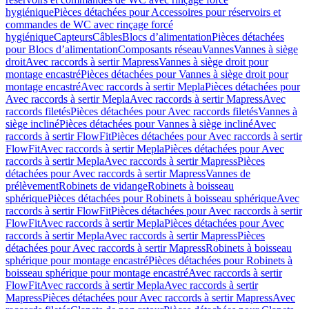
hygiénique
Pièces détachées pour Accessoires pour réservoirs et
commandes de WC avec rinçage forcé
hygiénique
Capteurs
Câbles
Blocs d’alimentation
Pièces détachées
pour Blocs d’alimentation
Composants réseau
Vannes
Vannes à siège
droit
Avec raccords à sertir Mapress
Vannes à siège droit pour
montage encastré
Pièces détachées pour Vannes à siège droit pour
montage encastré
Avec raccords à sertir Mepla
Pièces détachées pour
Avec raccords à sertir Mepla
Avec raccords à sertir Mapress
Avec
raccords filetés
Pièces détachées pour Avec raccords filetés
Vannes à
siège incliné
Pièces détachées pour Vannes à siège incliné
Avec
raccords à sertir FlowFit
Pièces détachées pour Avec raccords à sertir
FlowFit
Avec raccords à sertir Mepla
Pièces détachées pour Avec
raccords à sertir Mepla
Avec raccords à sertir Mapress
Pièces
détachées pour Avec raccords à sertir Mapress
Vannes de
prélèvement
Robinets de vidange
Robinets à boisseau
sphérique
Pièces détachées pour Robinets à boisseau sphérique
Avec
raccords à sertir FlowFit
Pièces détachées pour Avec raccords à sertir
FlowFit
Avec raccords à sertir Mepla
Pièces détachées pour Avec
raccords à sertir Mepla
Avec raccords à sertir Mapress
Pièces
détachées pour Avec raccords à sertir Mapress
Robinets à boisseau
sphérique pour montage encastré
Pièces détachées pour Robinets à
boisseau sphérique pour montage encastré
Avec raccords à sertir
FlowFit
Avec raccords à sertir Mepla
Avec raccords à sertir
Mapress
Pièces détachées pour Avec raccords à sertir Mapress
Avec