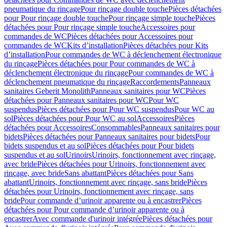
pneumatique du rinçage
Pour rinçage double touche
Pièces détachées
pour Pour rinçage double touche
Pour rinçage simple touche
Pièces
détachées pour Pour rinçage simple touche
Accessoires pour
commandes de WC
Pièces détachées pour Accessoires pour
commandes de WC
Kits d’installation
Pièces détachées pour Kits
d’installation
Pour commandes de WC à déclenchement électronique
du rinçage
Pièces détachées pour Pour commandes de WC à
déclenchement électronique du rinçage
Pour commandes de WC à
déclenchement pneumatique du rinçage
Raccordements
Panneaux
sanitaires Geberit Monolith
Panneaux sanitaires pour WC
Pièces
détachées pour Panneaux sanitaires pour WC
Pour WC
suspendus
Pièces détachées pour Pour WC suspendus
Pour WC au
sol
Pièces détachées pour Pour WC au sol
Accessoires
Pièces
détachées pour Accessoires
Consommables
Panneaux sanitaires pour
bidets
Pièces détachées pour Panneaux sanitaires pour bidets
Pour
bidets suspendus et au sol
Pièces détachées pour Pour bidets
suspendus et au sol
Urinoirs
Urinoirs, fonctionnement avec rinçage,
avec bride
Pièces détachées pour Urinoirs, fonctionnement avec
rinçage, avec bride
Sans abattant
Pièces détachées pour Sans
abattant
Urinoirs, fonctionnement avec rinçage, sans bride
Pièces
détachées pour Urinoirs, fonctionnement avec rinçage, sans
bride
Pour commande d’urinoir apparente ou à encastrer
Pièces
détachées pour Pour commande d’urinoir apparente ou à
encastrer
Avec commande d'urinoir intégrée
Pièces détachées pour