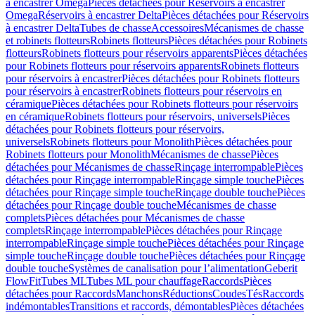
à encastrer Omega
Pièces détachées pour Réservoirs à encastrer
Omega
Réservoirs à encastrer Delta
Pièces détachées pour Réservoirs
à encastrer Delta
Tubes de chasse
Accessoires
Mécanismes de chasse
et robinets flotteurs
Robinets flotteurs
Pièces détachées pour Robinets
flotteurs
Robinets flotteurs pour réservoirs apparents
Pièces détachées
pour Robinets flotteurs pour réservoirs apparents
Robinets flotteurs
pour réservoirs à encastrer
Pièces détachées pour Robinets flotteurs
pour réservoirs à encastrer
Robinets flotteurs pour réservoirs en
céramique
Pièces détachées pour Robinets flotteurs pour réservoirs
en céramique
Robinets flotteurs pour réservoirs, universels
Pièces
détachées pour Robinets flotteurs pour réservoirs,
universels
Robinets flotteurs pour Monolith
Pièces détachées pour
Robinets flotteurs pour Monolith
Mécanismes de chasse
Pièces
détachées pour Mécanismes de chasse
Rinçage interrompable
Pièces
détachées pour Rinçage interrompable
Rinçage simple touche
Pièces
détachées pour Rinçage simple touche
Rinçage double touche
Pièces
détachées pour Rinçage double touche
Mécanismes de chasse
complets
Pièces détachées pour Mécanismes de chasse
complets
Rinçage interrompable
Pièces détachées pour Rinçage
interrompable
Rinçage simple touche
Pièces détachées pour Rinçage
simple touche
Rinçage double touche
Pièces détachées pour Rinçage
double touche
Systèmes de canalisation pour l’alimentation
Geberit
FlowFit
Tubes ML
Tubes ML pour chauffage
Raccords
Pièces
détachées pour Raccords
Manchons
Réductions
Coudes
Tés
Raccords
indémontables
Transitions et raccords, démontables
Pièces détachées