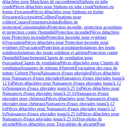
détachées pour Manchons de raccordement
Siphons en tube
coudé
Pièces détachées pour Siphons en tube coudé
Siphons en
forme d'escargot
Pièces détachées pour Siphons en forme
d'escargot
Accessoires
Colliers
Fixations pour
colliers
Coques
Fermetures
Joints
Boîtiers de
protection
Consommables
Protection incendie, protection acoustique
et protection contre l'humidité
Protection incendie
Pièces détachées
pour Protection incendie
Protection incendie pour systèmes
d'évacuation
Pièces détachées pour Protection incendie pour
systèmes d'évacuation
Protection acoustique
Isolations des bruits
solidiens
Isolations des bruits solidiens et aériens
Protection contre
l'humidité
Etanchements
Clapets de ventilation pour
évacuation
Clapets de ventilation
Pièces détachées pour Clapets de
ventilation
Soupapes de retenue d'énergie
Évacuation des eaux de
toiture Geberit Pluvia
Naissances d'eaux pluviales
Pièces détachées
pour Naissances d'eaux pluviales
Naissances d'eaux pluviales jusqu'à
12 l/s
Pièces détachées pour Naissances d'eaux pluviales jusqu'à 12
l/s
Naissances d'eaux pluviales jusqu'à 25 l/s
Pièces détachées pour
Naissances d'eaux pluviales jusqu'à 25 l/s
Naissances d'eaux
pluviales pour chéneaux
Pièces détachées pour Naissances d'eaux
pluviales pour chéneaux
Naissances d'eaux pluviales jusqu'à 12
l/s
Pièces détachées pour Naissances d'eaux pluviales jusqu'à 12
l/s
Naissances d'eaux pluviales jusqu'à 25 l/s
Pièces détachées pour
Naissances d'eaux pluviales jusqu'à 25 l/s
Trop-pleins de
sécurité
Pièces détachées pour Trop-pleins de sécurité
Pour