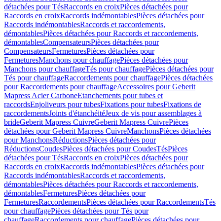
détachées pour Tés
Raccords en croix
Pièces détachées pour
Raccords en croix
Raccords indémontables
Pièces détachées pour
Raccords indémontables
Raccords et raccordements,
démontables
Pièces détachées pour Raccords et raccordements,
démontables
Compensateurs
Pièces détachées pour
Compensateurs
Fermetures
Pièces détachées pour
Fermetures
Manchons pour chauffage
Pièces détachées pour
Manchons pour chauffage
Tés pour chauffage
Pièces détachées pour
Tés pour chauffage
Raccordements pour chauffage
Pièces détachées
pour Raccordements pour chauffage
Accessoires pour Geberit
Mapress Acier Carbone
Etanchements pour tubes et
raccords
Enjoliveurs pour tubes
Fixations pour tubes
Fixations de
raccordements
Joints d'étanchéité
Jeux de vis pour assemblages à
bride
Geberit Mapress Cuivre
Geberit Mapress Cuivre
Pièces
détachées pour Geberit Mapress Cuivre
Manchons
Pièces détachées
pour Manchons
Réductions
Pièces détachées pour
Réductions
Coudes
Pièces détachées pour Coudes
Tés
Pièces
détachées pour Tés
Raccords en croix
Pièces détachées pour
Raccords en croix
Raccords indémontables
Pièces détachées pour
Raccords indémontables
Raccords et raccordements,
démontables
Pièces détachées pour Raccords et raccordements,
démontables
Fermetures
Pièces détachées pour
Fermetures
Raccordements
Pièces détachées pour Raccordements
Tés
pour chauffage
Pièces détachées pour Tés pour
chauffage
Raccordements pour chauffage
Pièces détachées pour