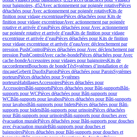
pour baignoires, d52
Avec actionnement par poignée rotative
Pièces
détachées pour Avec actionnement par poignée rotative
Kits de
finition pour vidage excentrique
Pièces détachées pour Kits de
finition pour vidage excentrique
Avec actionnement par poignée
rotative et arrivée d’eau
Pièces détachées pour Avec actionnement
par poignée rotative et arrivée d’eau
Kits de finition pour vidage
excentrique et arrivée d’eau
Pièces détachées pour Kits de finition
pour vidage excentrique et arrivée d’eau
Avec déclenchement par
pression PushControl
Pièces détachées pour Avec déclenchement par
pression PushControl
Avec cache-bonde
Pièces détachées pour Avec
cache-bonde
Accessoires pour vidages pour baignoires
Kits de
raccordement
Bouchons de bonde
Tés
Systèmes d’installation et de
rinçage
Geberit Duofix
Parois
Pièces détachées pour Parois
Systèmes
porteurs
Pièces détachées pour Systèmes
porteurs
Habillages
Accessoires
Pièces détachées pour
Accessoires
Bâti-supports
Pièces détachées pour Bâti-supports
Bâti-
supports pour WC
Pièces détachées pour Bâti-supports pour
WC
Bâti-supports pour lavabos
Pièces détachées pour Bâti-supports
pour lavabos
Bâti-supports pour bidets
Pièces détachées pour Bâti-
supports pour bidets
Bâti-supports pour urinoirs
Pièces détachées
pour Bâti-supports pour urinoirs
Bâti-supports pour douches avec
évacuation murale
Pièces détachées pour Bâti-supports pour douches
avec évacuation murale
Bâti-supports pour douches et
baignoires
Pièces détachées pour Bâti-supports pour douches et