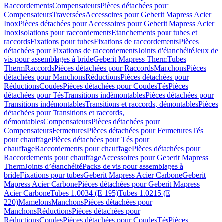
Raccordements
Compensateurs
Pièces détachées pour
Compensateurs
Traversées
Accessoires pour Geberit Mapress Acier
Inox
Pièces détachées pour Accessoires pour Geberit Mapress Acier
Inox
Isolations pour raccordements
Etanchements pour tubes et
raccords
Fixations pour tubes
Fixations de raccordements
Pièces
détachées pour Fixations de raccordements
Joints d'étanchéité
Jeux de
vis pour assemblages à bride
Geberit Mapress Therm
Tubes
Therm
Raccords
Pièces détachées pour Raccords
Manchons
Pièces
détachées pour Manchons
Réductions
Pièces détachées pour
Réductions
Coudes
Pièces détachées pour Coudes
Tés
Pièces
détachées pour Tés
Transitions indémontables
Pièces détachées pour
Transitions indémontables
Transitions et raccords, démontables
Pièces
détachées pour Transitions et raccords,
démontables
Compensateurs
Pièces détachées pour
Compensateurs
Fermetures
Pièces détachées pour Fermetures
Tés
pour chauffage
Pièces détachées pour Tés pour
chauffage
Raccordements pour chauffage
Pièces détachées pour
Raccordements pour chauffage
Accessoires pour Geberit Mapress
Therm
Joints d’étanchéité
Packs de vis pour assemblages à
bride
Fixations pour tubes
Geberit Mapress Acier Carbone
Geberit
Mapress Acier Carbone
Pièces détachées pour Geberit Mapress
Acier Carbone
Tubes 1.0034 (E 195)
Tubes 1.0215 (E
220)
Mamelons
Manchons
Pièces détachées pour
Manchons
Réductions
Pièces détachées pour
Réductions
Coudes
Pièces détachées pour Coudes
Tés
Pièces