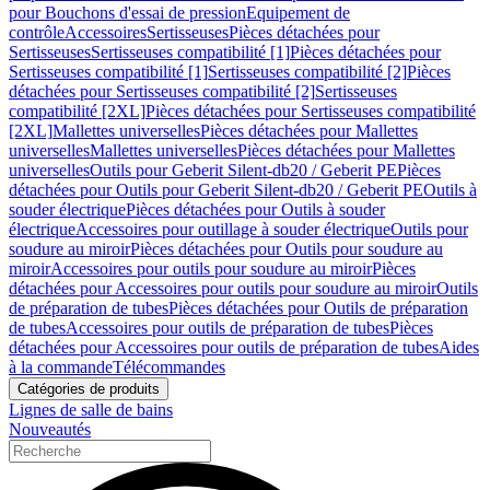
pour Bouchons d'essai de pression
Equipement de
contrôle
Accessoires
Sertisseuses
Pièces détachées pour
Sertisseuses
Sertisseuses compatibilité [1]
Pièces détachées pour
Sertisseuses compatibilité [1]
Sertisseuses compatibilité [2]
Pièces
détachées pour Sertisseuses compatibilité [2]
Sertisseuses
compatibilité [2XL]
Pièces détachées pour Sertisseuses compatibilité
[2XL]
Mallettes universelles
Pièces détachées pour Mallettes
universelles
Mallettes universelles
Pièces détachées pour Mallettes
universelles
Outils pour Geberit Silent-db20 / Geberit PE
Pièces
détachées pour Outils pour Geberit Silent-db20 / Geberit PE
Outils à
souder électrique
Pièces détachées pour Outils à souder
électrique
Accessoires pour outillage à souder électrique
Outils pour
soudure au miroir
Pièces détachées pour Outils pour soudure au
miroir
Accessoires pour outils pour soudure au miroir
Pièces
détachées pour Accessoires pour outils pour soudure au miroir
Outils
de préparation de tubes
Pièces détachées pour Outils de préparation
de tubes
Accessoires pour outils de préparation de tubes
Pièces
détachées pour Accessoires pour outils de préparation de tubes
Aides
à la commande
Télécommandes
Catégories de produits
Lignes de salle de bains
Nouveautés