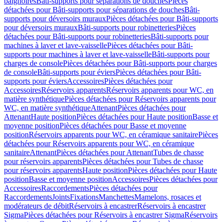
baignoires
Bâti-supports pour séparations de douches
Pièces
détachées pour Bâti-supports pour séparations de douches
Bâti-
supports pour déversoirs muraux
Pièces détachées pour Bâti-supports
pour déversoirs muraux
Bâti-supports pour robinetteries
Pièces
détachées pour Bâti-supports pour robinetteries
Bâti-supports pour
machines à laver et lave-vaisselle
Pièces détachées pour Bâti-
supports pour machines à laver et lave-vaisselle
Bâti-supports pour
charges de console
Pièces détachées pour Bâti-supports pour charges
de console
Bâti-supports pour éviers
Pièces détachées pour Bâti-
supports pour éviers
Accessoires
Pièces détachées pour
Accessoires
Réservoirs apparents
Réservoirs apparents pour WC, en
matière synthétique
Pièces détachées pour Réservoirs apparents pour
WC, en matière synthétique
Attenant
Pièces détachées pour
Attenant
Haute position
Pièces détachées pour Haute position
Basse et
moyenne position
Pièces détachées pour Basse et moyenne
position
Réservoirs apparents pour WC, en céramique sanitaire
Pièces
détachées pour Réservoirs apparents pour WC, en céramique
sanitaire
Attenant
Pièces détachées pour Attenant
Tubes de chasse
pour réservoirs apparents
Pièces détachées pour Tubes de chasse
pour réservoirs apparents
Haute position
Pièces détachées pour Haute
position
Basse et moyenne position
Accessoires
Pièces détachées pour
Accessoires
Raccordements
Pièces détachées pour
Raccordements
Joints
Fixations
Manchettes
Mamelons, rosaces et
modérateurs de débit
Réservoirs à encastrer
Réservoirs à encastrer
Sigma
Pièces détachées pour Réservoirs à encastrer Sigma
Réservoirs