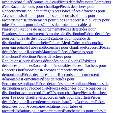
avec raccord fileté
Compteurs d'eau
Pièces détachées pour Compteurs
d'eau
Raccordements pour chauffage
Pièces détachées pour
Raccordements pour chauffage
Accessoires
Pièces détachées pour
Accessoires
Isolations pour tubes et raccords
Isolations pour
raccordements
Etanchements pour tubes et raccords
Enjoliveurs pour
tubes
Fixations pour tubes
Gaines de protection et aides à
l'insertion
Fixations de raccordements
Pièces détachées pour
Fixations de raccordements
Armoires de distribution
Pièces détachées
pour Armoires de distribution
Fixations pour nourrice de
distribution
Joints d'étanchéité
Geberit Mepla
Tubes multicouches
pour eau potable
Tubes multicouches pour chauffage
Raccords
Pièces
détachées pour Raccords
Manchons
Pièces détachées pour
Manchons
Réductions
Pièces détachées pour
Réductions
Coudes
Pièces détachées pour Coudes
Tés
Pièces
détachées pour Tés
Raccords indémontables
Pièces détachées pour
Raccords indémontables
Raccords et raccordements,
démontables
Pièces détachées pour Raccords et raccordements,
démontables
Fermetures
Pièces détachées pour
Fermetures
Appliques
Pièces détachées pour Appliques
Nourrices de
distribution avec raccord fileté
Pièces détachées pour Nourrices de
distribution avec raccord fileté
Tés pour chauffage
Pièces détachées
pour Tés pour chauffage
Raccordements pour chauffage
Pièces
détachées pour Raccordements pour chauffage
Accessoires
Pièces
détachées pour Accessoires
Isolations pour tubes et
raccords
Isolations pour raccordements
Etanchements pour tubes et