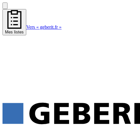
Vers « geberit.fr »
Mes listes