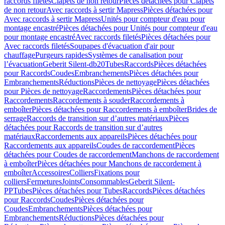
raccords filetés
Clapets de non retour
Pièces détachées pour Clapets
de non retour
Avec raccords à sertir Mapress
Pièces détachées pour
Avec raccords à sertir Mapress
Unités pour compteur d'eau pour
montage encastré
Pièces détachées pour Unités pour compteur d'eau
pour montage encastré
Avec raccords filetés
Pièces détachées pour
Avec raccords filetés
Soupapes d'évacuation d'air pour
chauffage
Purgeurs rapides
Systèmes de canalisation pour
l’évacuation
Geberit Silent-db20
Tubes
Raccords
Pièces détachées
pour Raccords
Coudes
Embranchements
Pièces détachées pour
Embranchements
Réductions
Pièces de nettoyage
Pièces détachées
pour Pièces de nettoyage
Raccordements
Pièces détachées pour
Raccordements
Raccordements à souder
Raccordements à
emboîter
Pièces détachées pour Raccordements à emboîter
Brides de
serrage
Raccords de transition sur d’autres matériaux
Pièces
détachées pour Raccords de transition sur d’autres
matériaux
Raccordements aux appareils
Pièces détachées pour
Raccordements aux appareils
Coudes de raccordement
Pièces
détachées pour Coudes de raccordement
Manchons de raccordement
à emboîter
Pièces détachées pour Manchons de raccordement à
emboîter
Accessoires
Colliers
Fixations pour
colliers
Fermetures
Joints
Consommables
Geberit Silent-
PP
Tubes
Pièces détachées pour Tubes
Raccords
Pièces détachées
pour Raccords
Coudes
Pièces détachées pour
Coudes
Embranchements
Pièces détachées pour
Embranchements
Réductions
Pièces détachées pour