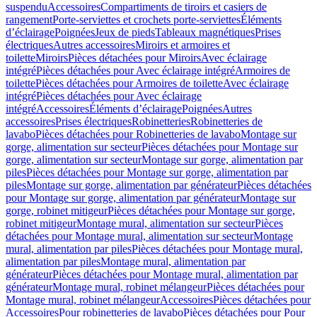
suspendu
Accessoires
Compartiments de tiroirs et casiers de
rangement
Porte-serviettes et crochets porte-serviettes
Éléments
d’éclairage
Poignées
Jeux de pieds
Tableaux magnétiques
Prises
électriques
Autres accessoires
Miroirs et armoires et
toilette
Miroirs
Pièces détachées pour Miroirs
Avec éclairage
intégré
Pièces détachées pour Avec éclairage intégré
Armoires de
toilette
Pièces détachées pour Armoires de toilette
Avec éclairage
intégré
Pièces détachées pour Avec éclairage
intégré
Accessoires
Éléments d’éclairage
Poignées
Autres
accessoires
Prises électriques
Robinetteries
Robinetteries de
lavabo
Pièces détachées pour Robinetteries de lavabo
Montage sur
gorge, alimentation sur secteur
Pièces détachées pour Montage sur
gorge, alimentation sur secteur
Montage sur gorge, alimentation par
piles
Pièces détachées pour Montage sur gorge, alimentation par
piles
Montage sur gorge, alimentation par générateur
Pièces détachées
pour Montage sur gorge, alimentation par générateur
Montage sur
gorge, robinet mitigeur
Pièces détachées pour Montage sur gorge,
robinet mitigeur
Montage mural, alimentation sur secteur
Pièces
détachées pour Montage mural, alimentation sur secteur
Montage
mural, alimentation par piles
Pièces détachées pour Montage mural,
alimentation par piles
Montage mural, alimentation par
générateur
Pièces détachées pour Montage mural, alimentation par
générateur
Montage mural, robinet mélangeur
Pièces détachées pour
Montage mural, robinet mélangeur
Accessoires
Pièces détachées pour
Accessoires
Pour robinetteries de lavabo
Pièces détachées pour Pour