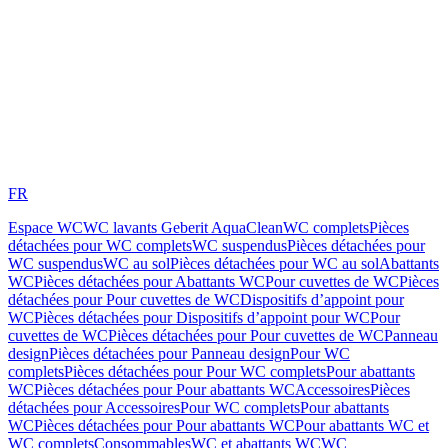
FR
Espace WC
WC lavants Geberit AquaClean
WC complets
Pièces
détachées pour WC complets
WC suspendus
Pièces détachées pour
WC suspendus
WC au sol
Pièces détachées pour WC au sol
Abattants
WC
Pièces détachées pour Abattants WC
Pour cuvettes de WC
Pièces
détachées pour Pour cuvettes de WC
Dispositifs d’appoint pour
WC
Pièces détachées pour Dispositifs d’appoint pour WC
Pour
cuvettes de WC
Pièces détachées pour Pour cuvettes de WC
Panneau
design
Pièces détachées pour Panneau design
Pour WC
complets
Pièces détachées pour Pour WC complets
Pour abattants
WC
Pièces détachées pour Pour abattants WC
Accessoires
Pièces
détachées pour Accessoires
Pour WC complets
Pour abattants
WC
Pièces détachées pour Pour abattants WC
Pour abattants WC et
WC complets
Consommables
WC et abattants WC
WC