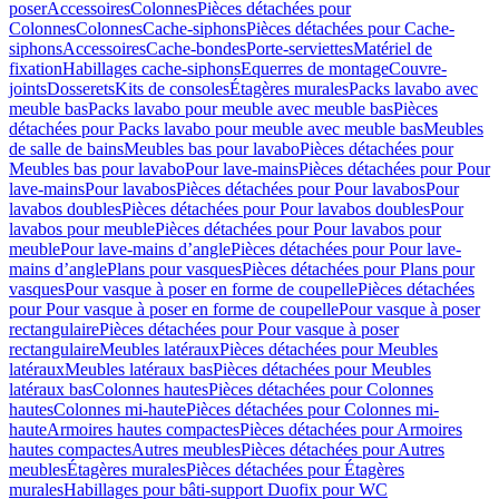
poser
Accessoires
Colonnes
Pièces détachées pour
Colonnes
Colonnes
Cache-siphons
Pièces détachées pour Cache-
siphons
Accessoires
Cache-bondes
Porte-serviettes
Matériel de
fixation
Habillages cache-siphons
Equerres de montage
Couvre-
joints
Dosserets
Kits de consoles
Étagères murales
Packs lavabo avec
meuble bas
Packs lavabo pour meuble avec meuble bas
Pièces
détachées pour Packs lavabo pour meuble avec meuble bas
Meubles
de salle de bains
Meubles bas pour lavabo
Pièces détachées pour
Meubles bas pour lavabo
Pour lave-mains
Pièces détachées pour Pour
lave-mains
Pour lavabos
Pièces détachées pour Pour lavabos
Pour
lavabos doubles
Pièces détachées pour Pour lavabos doubles
Pour
lavabos pour meuble
Pièces détachées pour Pour lavabos pour
meuble
Pour lave-mains d’angle
Pièces détachées pour Pour lave-
mains d’angle
Plans pour vasques
Pièces détachées pour Plans pour
vasques
Pour vasque à poser en forme de coupelle
Pièces détachées
pour Pour vasque à poser en forme de coupelle
Pour vasque à poser
rectangulaire
Pièces détachées pour Pour vasque à poser
rectangulaire
Meubles latéraux
Pièces détachées pour Meubles
latéraux
Meubles latéraux bas
Pièces détachées pour Meubles
latéraux bas
Colonnes hautes
Pièces détachées pour Colonnes
hautes
Colonnes mi-haute
Pièces détachées pour Colonnes mi-
haute
Armoires hautes compactes
Pièces détachées pour Armoires
hautes compactes
Autres meubles
Pièces détachées pour Autres
meubles
Étagères murales
Pièces détachées pour Étagères
murales
Habillages pour bâti-support Duofix pour WC