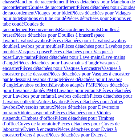
chasse
Manchon de raccordement
Pièces détachées pour Manchon de
raccordement
Coudes de raccordement
Pièces détachées pour Coudes
de raccordement
Vidages pour bidet
Pièces détachées pour Vidages
pour bidet
Siphons en tube coudé
Pièces détachées pour Siphons en
tube coudé
Coudes de
raccordement
Recouvrements
Raccordements
Joints
Douilles à
braser
Pièces détachées pour Douilles à braser
Espace
lavabo
Lavabos
Lavabos
Pièces détachées pour Lavabos
Lavabos
doubles
Lavabos pour meubles
Pièces détachées pour Lavabos pour
meubles
Vasques à poser
Pièces détachées pour Vasques à
poser
Lave-mains
Pièces détachées pour Lave-mains
Lave-mains
d’angle
Pièces détachées pour Lave-mains d’angle
Vasques à
encastrer
Pièces détachées pour Vasques à encastrer
Vasques à
encastrer par le dessous
Pièces détachées pour Vasques à encastrer
par le dessous
Lavabos d’angle
Pièces détachées pour Lavabos
d’angle
Lavabos collectifs
Lavabos adaptés PMR
Pièces détachées
pour Lavabos adaptés PMR
Lavabos pour enfants
Pièces détachées
pour Lavabos pour enfants
Lavabos collectifs
Pièces détachées pour
Lavabos collectifs
Autres lavabos
Pièces détachées pour Autres
lavabos
Déversoirs muraux
Pièces détachées pour Déversoirs
muraux
Vidoirs suspendus
Pièces détachées pour Vidoirs
suspendus
Timbres dʼoffice
Pièces détachées pour Timbres
dʼoffice
Cuves de laboratoire
Pièces détachées pour Cuves de
laboratoire
Éviers à encastrer
Pièces détachées pour Éviers à
encastrer
Éviers à poser
Pièces détachées pour Éviers à