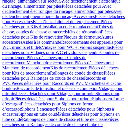
rinçage, alimentation sur secteur
Avec déclenchement électronique
du rinçage, alimentation par piles
Pièces détachées pour Avec
déclenchement électronique du rinçage, alimentation par piles
Avec
déclenchement pneumatique du rinçage
Accessoires
Pièces détachées
pour Accessoires
Kits d’installation et de remplacement
Pièces
détachées pour Kits d’installation et de remplacement
Tubes de
chasse, coudes de chasse et raccords
Kits de rénovation
Pièces
détachées pour Kits de rénovation
Plaques de fermeture
Autres
accessoires
Aides à la commande
Raccordements des appareils pour
WC, urinoirs et bidets
Vidages pour WC et vidoirs suspendus
Pièces
détachées pour Vidages pour WC et vidoirs suspendus
Coudes de
raccordement
Pièces détachées pour Coudes de
raccordement
Manchon de raccordement
Pièces détachées pour
Manchon de raccordement
Kits de raccordement
Pièces détachées
pour Kits de raccordement
Rallonges de coude de chasse
Pièces
détachées pour Rallonges de coude de chasse
Raccords en
PVC
Pièces détachées pour Raccords en PVC
Manchettes et cache-
boulons
Raccords de transition et pièces de connexion
Vidages pour
urinoirs
Pièces détachées pour Vidages pour urinoirs
Siphons pour
urinoir
Pièces détachées pour Siphons pour urinoir
Siphons en forme
d’escargot
Pièces détachées pour Siphons en forme
d’escargot
Siphons à encastrer
Pièces détachées pour Siphons à
encastrer
Siphons en tube coudé
Pièces détachées pour Siphons en
tube coudé
Rallonges de coude de chasse et tube de chasse
Pièces
détachées pour Rallonges de coude de chasse et tube de