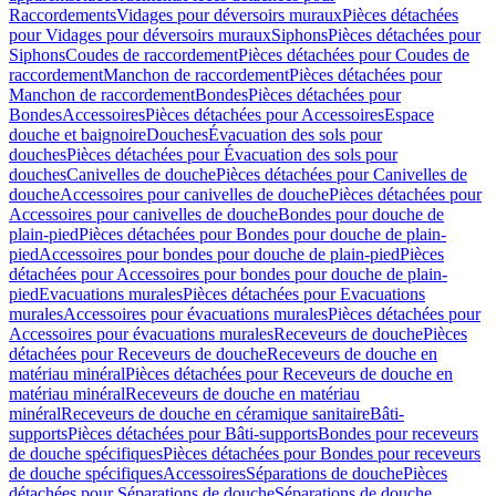
Raccordements
Vidages pour déversoirs muraux
Pièces détachées
pour Vidages pour déversoirs muraux
Siphons
Pièces détachées pour
Siphons
Coudes de raccordement
Pièces détachées pour Coudes de
raccordement
Manchon de raccordement
Pièces détachées pour
Manchon de raccordement
Bondes
Pièces détachées pour
Bondes
Accessoires
Pièces détachées pour Accessoires
Espace
douche et baignoire
Douches
Évacuation des sols pour
douches
Pièces détachées pour Évacuation des sols pour
douches
Canivelles de douche
Pièces détachées pour Canivelles de
douche
Accessoires pour canivelles de douche
Pièces détachées pour
Accessoires pour canivelles de douche
Bondes pour douche de
plain-pied
Pièces détachées pour Bondes pour douche de plain-
pied
Accessoires pour bondes pour douche de plain-pied
Pièces
détachées pour Accessoires pour bondes pour douche de plain-
pied
Evacuations murales
Pièces détachées pour Evacuations
murales
Accessoires pour évacuations murales
Pièces détachées pour
Accessoires pour évacuations murales
Receveurs de douche
Pièces
détachées pour Receveurs de douche
Receveurs de douche en
matériau minéral
Pièces détachées pour Receveurs de douche en
matériau minéral
Receveurs de douche en matériau
minéral
Receveurs de douche en céramique sanitaire
Bâti-
supports
Pièces détachées pour Bâti-supports
Bondes pour receveurs
de douche spécifiques
Pièces détachées pour Bondes pour receveurs
de douche spécifiques
Accessoires
Séparations de douche
Pièces
détachées pour Séparations de douche
Séparations de douche