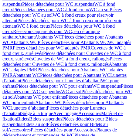
suspendus
Pièces détachées pour WC suspendus
WC à fond
creux
Pièces détachées pour WC à fond creux
WC au sol
Pièces
détachées pour WC au sol
WC à fond creux pour réservoir
attenant
Pièces détachées pour WC à fond creux pour réservoir
attenant
WC à fond creux
Pièces détachées pour WC à fond
creux
Réservoirs apparents pour WC, en céramique
sanitaire
Attenant
Abattants WC
Pièces détachées pour Abattants
WC
Abattants WC
Pièces détachées pour Abattants WC
WC adaptés
PMR
Pièces détachées pour WC adaptés PMR
Cuvettes de WC à
fond creux, surélevés
Pièces détachées pour Cuvettes de WC à fond
creux, surélevés
Cuvettes de WC à fond creux, rallongés
Pièces
détachées pour Cuvettes de WC à fond creux, rallongés
Abattants
WC adaptés PMR
Pièces détachées pour Abattants WC adaptés
PMR
Abattants WC
Pièces détachées pour Abattants WC
Lunettes
d’abattant
Pièces détachées pour Lunettes d’abattant
WC pour
enfants
Pièces détachées pour WC pour enfants
WC suspendus
Pièces
détachées pour WC suspendus
WC au sol
Pièces détachées pour WC
au sol
Abattants WC pour enfants
Pièces détachées pour Abattants
WC pour enfants
Abattants WC
Pièces détachées pour Abattants
WC
Lunettes d’abattant
Pièces détachées pour Lunettes
d’abattant
Siège à la turque
Avec rinçage
Accessoires
Matériel de
fixation
Bidets
Bidets suspendus
Pièces détachées pour Bidets
suspendus
Bidets au sol
Pièces détachées pour Bidets au
sol
Accessoires
Pièces détachées pour Accessoires
Plaques de
déclenchement et commandes de WC
Plaques de