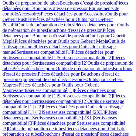
Outils de préparation de tubes
Bouchons d’essai de pression
Pièces
détachées pour Bouchons d’essai de pression
Équipements de
contrôle
Accessoires
Pièces détachées pour Accessoires
Outils pour
Geberit PushFit
Pièces détachées pour Outils pour Geberit
PushFit
Outils de préparation de tubes
Pièces détachées pour Outils
de préparation de tubes
Bouchons d'essai de pression
Pièces
détachées pour Bouchons d'essai de pression
Outils pour Geberit
Mepla
Pièces détachées pour Outils pour Geberit Mepla
Outils de
sertissage manuel
Pièces détachées pour Outils de sertissage
manuel
Sertisseuses compatibilité [1]
Pièces détachées pour
Sertisseuses compatibilité [1]
Sertisseuses compatibilité [2]
Pièces
détachées pour Sertisseuses compatibilité [2]
Outils de préparation de
tubes
Pièces détachées pour Outils de préparation de tubes
Bouchons
d'essai de pression
Pièces détachées pour Bouchons d'essai de
pression
Équipement de contrôle
Accessoires
Outils pour Geberit
Mapress
Pièces détachées pour Outils pour Geberit
Mapress
Sertisseuses compatibilité [1]
Pièces détachées pour
Sertisseuses compatibilité [1]
Sertisseuses compatibilité [2]
Pièces
détachées pour Sertisseuses compatibilité [2]
Outils de sertissage
compatibilité [1] / [2]
Pièces détachées pour Outils de sertissage
compatibilité [1] / [2]
Sertisseuses compatibilité [2XL]
Pièces
détachées pour Sertisseuses compatibilité [2XL]
Sertisseuses
compatibilité [3]
Pièces détachées pour Sertisseuses compatibilité
[3]
Outils de préparation de tubes
Pièces détachées pour Outils de
préparation de tubes
Bouchons d'essai de pression
Pièces détachées