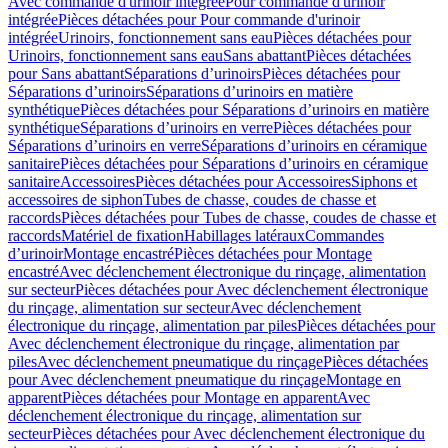
Avec commande d'urinoir intégrée
Pour commande d'urinoir
intégrée
Pièces détachées pour Pour commande d'urinoir
intégrée
Urinoirs, fonctionnement sans eau
Pièces détachées pour
Urinoirs, fonctionnement sans eau
Sans abattant
Pièces détachées
pour Sans abattant
Séparations d’urinoirs
Pièces détachées pour
Séparations d’urinoirs
Séparations d’urinoirs en matière
synthétique
Pièces détachées pour Séparations d’urinoirs en matière
synthétique
Séparations d’urinoirs en verre
Pièces détachées pour
Séparations d’urinoirs en verre
Séparations d’urinoirs en céramique
sanitaire
Pièces détachées pour Séparations d’urinoirs en céramique
sanitaire
Accessoires
Pièces détachées pour Accessoires
Siphons et
accessoires de siphon
Tubes de chasse, coudes de chasse et
raccords
Pièces détachées pour Tubes de chasse, coudes de chasse et
raccords
Matériel de fixation
Habillages latéraux
Commandes
dʼurinoir
Montage encastré
Pièces détachées pour Montage
encastré
Avec déclenchement électronique du rinçage, alimentation
sur secteur
Pièces détachées pour Avec déclenchement électronique
du rinçage, alimentation sur secteur
Avec déclenchement
électronique du rinçage, alimentation par piles
Pièces détachées pour
Avec déclenchement électronique du rinçage, alimentation par
piles
Avec déclenchement pneumatique du rinçage
Pièces détachées
pour Avec déclenchement pneumatique du rinçage
Montage en
apparent
Pièces détachées pour Montage en apparent
Avec
déclenchement électronique du rinçage, alimentation sur
secteur
Pièces détachées pour Avec déclenchement électronique du