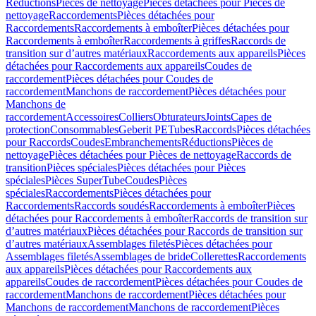
Réductions
Pièces de nettoyage
Pièces détachées pour Pièces de
nettoyage
Raccordements
Pièces détachées pour
Raccordements
Raccordements à emboîter
Pièces détachées pour
Raccordements à emboîter
Raccordements à griffes
Raccords de
transition sur d’autres matériaux
Raccordements aux appareils
Pièces
détachées pour Raccordements aux appareils
Coudes de
raccordement
Pièces détachées pour Coudes de
raccordement
Manchons de raccordement
Pièces détachées pour
Manchons de
raccordement
Accessoires
Colliers
Obturateurs
Joints
Capes de
protection
Consommables
Geberit PE
Tubes
Raccords
Pièces détachées
pour Raccords
Coudes
Embranchements
Réductions
Pièces de
nettoyage
Pièces détachées pour Pièces de nettoyage
Raccords de
transition
Pièces spéciales
Pièces détachées pour Pièces
spéciales
Pièces SuperTube
Coudes
Pièces
spéciales
Raccordements
Pièces détachées pour
Raccordements
Raccords soudés
Raccordements à emboîter
Pièces
détachées pour Raccordements à emboîter
Raccords de transition sur
d’autres matériaux
Pièces détachées pour Raccords de transition sur
d’autres matériaux
Assemblages filetés
Pièces détachées pour
Assemblages filetés
Assemblages de bride
Collerettes
Raccordements
aux appareils
Pièces détachées pour Raccordements aux
appareils
Coudes de raccordement
Pièces détachées pour Coudes de
raccordement
Manchons de raccordement
Pièces détachées pour
Manchons de raccordement
Manchons de raccordement
Pièces