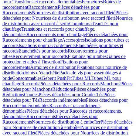
pour Transitions et raccords, démontables
Fermetures
Boîtes de
raccordement
Raccordements
Pièces détachées pour
Raccordements
Nourrices de distribution avec raccord fileté
Pièces
détachées pour Nourrices de distribution avec raccord fileté
Nourrice
de distribution avec raccord à sertir
Compteurs d'eau
Tés pour
chauffage
Transitions et raccords pour chauffage,
démontables
Raccordements pour chauffage
Pièces détachées pour
Raccordements pour chauffage
Accessoires
Isolations pour tubes et
raccords
Isolations pour raccordements
Étanchéités pour tubes et
raccords
Étanchéités pour raccords
Recouvrements pour
tubes
Recouvrement pour raccords
Fixations pour tubes
Gaines de
protection et aides à l'insertion
Fixations pour
raccordements
Armoires de distribution
Fixations pour nourrice de
distribution
Joints d’étanchéité
Packs de vis pour assemblages à
bride
Consommables
Geberit PushFit
Tubes ML
Tubes ML pour
chauffage
Raccords
Pièces détachées pour Raccords
Manchons
Pièces
détachées pour Manchons
Réductions
Pièces détachées pour
Réductions
Coudes
Pièces détachées pour Coudes
Tés
Pièces
détachées pour Tés
Raccords indémontables
Pièces détachées pour
Raccords indémontables
Raccords et raccordements,
démontables
Pièces détachées pour Raccords et raccordements,
démontables
Raccordements
Pièces détachées pour
Raccordements
Nourrices de distribution à emboîter
Pièces détachées
pour Nourrices de distribution à emboîter
Nourrices de distribution
avec raccord fileté
Pièces détachées pour Nourrices de distribution