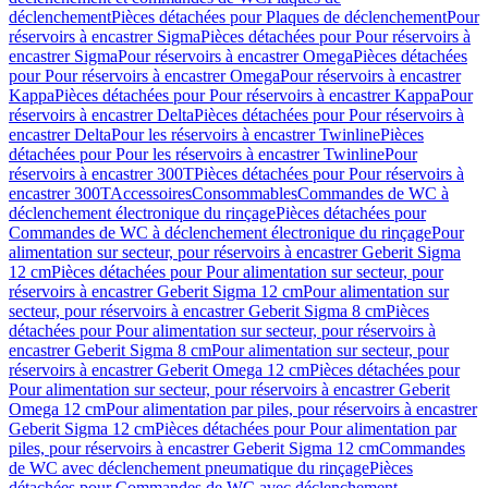
déclenchement
Pièces détachées pour Plaques de déclenchement
Pour
réservoirs à encastrer Sigma
Pièces détachées pour Pour réservoirs à
encastrer Sigma
Pour réservoirs à encastrer Omega
Pièces détachées
pour Pour réservoirs à encastrer Omega
Pour réservoirs à encastrer
Kappa
Pièces détachées pour Pour réservoirs à encastrer Kappa
Pour
réservoirs à encastrer Delta
Pièces détachées pour Pour réservoirs à
encastrer Delta
Pour les réservoirs à encastrer Twinline
Pièces
détachées pour Pour les réservoirs à encastrer Twinline
Pour
réservoirs à encastrer 300T
Pièces détachées pour Pour réservoirs à
encastrer 300T
Accessoires
Consommables
Commandes de WC à
déclenchement électronique du rinçage
Pièces détachées pour
Commandes de WC à déclenchement électronique du rinçage
Pour
alimentation sur secteur, pour réservoirs à encastrer Geberit Sigma
12 cm
Pièces détachées pour Pour alimentation sur secteur, pour
réservoirs à encastrer Geberit Sigma 12 cm
Pour alimentation sur
secteur, pour réservoirs à encastrer Geberit Sigma 8 cm
Pièces
détachées pour Pour alimentation sur secteur, pour réservoirs à
encastrer Geberit Sigma 8 cm
Pour alimentation sur secteur, pour
réservoirs à encastrer Geberit Omega 12 cm
Pièces détachées pour
Pour alimentation sur secteur, pour réservoirs à encastrer Geberit
Omega 12 cm
Pour alimentation par piles, pour réservoirs à encastrer
Geberit Sigma 12 cm
Pièces détachées pour Pour alimentation par
piles, pour réservoirs à encastrer Geberit Sigma 12 cm
Commandes
de WC avec déclenchement pneumatique du rinçage
Pièces
détachées pour Commandes de WC avec déclenchement