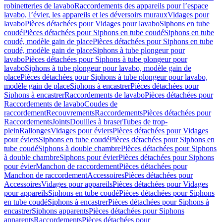
robinetteries de lavabo
Raccordements des appareils pour l’espace
lavabo, l’évier, les appareils et les déversoirs muraux
Vidages pour
lavabo
Pièces détachées pour Vidages pour lavabo
Siphons en tube
coudé
Pièces détachées pour Siphons en tube coudé
Siphons en tube
coudé, modèle gain de place
Pièces détachées pour Siphons en tube
coudé, modèle gain de place
Siphons à tube plongeur pour
lavabo
Pièces détachées pour Siphons à tube plongeur pour
lavabo
Siphons à tube plongeur pour lavabo, modèle gain de
place
Pièces détachées pour Siphons à tube plongeur pour lavabo,
modèle gain de place
Siphons à encastrer
Pièces détachées pour
Siphons à encastrer
Raccordements de lavabo
Pièces détachées pour
Raccordements de lavabo
Coudes de
raccordement
Recouvrements
Raccordements
Pièces détachées pour
Raccordements
Joints
Douilles à braser
Tubes de trop-
plein
Rallonges
Vidages pour éviers
Pièces détachées pour Vidages
pour éviers
Siphons en tube coudé
Pièces détachées pour Siphons en
tube coudé
Siphons à double chambre
Pièces détachées pour Siphons
à double chambre
Siphons pour évier
Pièces détachées pour Siphons
pour évier
Manchon de raccordement
Pièces détachées pour
Manchon de raccordement
Accessoires
Pièces détachées pour
Accessoires
Vidages pour appareils
Pièces détachées pour Vidages
pour appareils
Siphons en tube coudé
Pièces détachées pour Siphons
en tube coudé
Siphons à encastrer
Pièces détachées pour Siphons à
encastrer
Siphons apparents
Pièces détachées pour Siphons
apparents
Raccordements
Pièces détachées pour