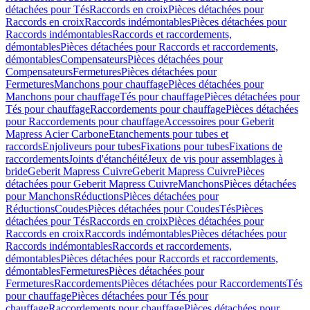
détachées pour Tés
Raccords en croix
Pièces détachées pour
Raccords en croix
Raccords indémontables
Pièces détachées pour
Raccords indémontables
Raccords et raccordements,
démontables
Pièces détachées pour Raccords et raccordements,
démontables
Compensateurs
Pièces détachées pour
Compensateurs
Fermetures
Pièces détachées pour
Fermetures
Manchons pour chauffage
Pièces détachées pour
Manchons pour chauffage
Tés pour chauffage
Pièces détachées pour
Tés pour chauffage
Raccordements pour chauffage
Pièces détachées
pour Raccordements pour chauffage
Accessoires pour Geberit
Mapress Acier Carbone
Etanchements pour tubes et
raccords
Enjoliveurs pour tubes
Fixations pour tubes
Fixations de
raccordements
Joints d'étanchéité
Jeux de vis pour assemblages à
bride
Geberit Mapress Cuivre
Geberit Mapress Cuivre
Pièces
détachées pour Geberit Mapress Cuivre
Manchons
Pièces détachées
pour Manchons
Réductions
Pièces détachées pour
Réductions
Coudes
Pièces détachées pour Coudes
Tés
Pièces
détachées pour Tés
Raccords en croix
Pièces détachées pour
Raccords en croix
Raccords indémontables
Pièces détachées pour
Raccords indémontables
Raccords et raccordements,
démontables
Pièces détachées pour Raccords et raccordements,
démontables
Fermetures
Pièces détachées pour
Fermetures
Raccordements
Pièces détachées pour Raccordements
Tés
pour chauffage
Pièces détachées pour Tés pour
chauffage
Raccordements pour chauffage
Pièces détachées pour