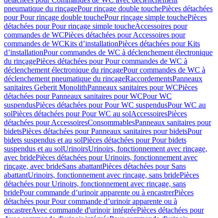
pneumatique du rinçage
Pour rinçage double touche
Pièces détachées
pour Pour rinçage double touche
Pour rinçage simple touche
Pièces
détachées pour Pour rinçage simple touche
Accessoires pour
commandes de WC
Pièces détachées pour Accessoires pour
commandes de WC
Kits d’installation
Pièces détachées pour Kits
d’installation
Pour commandes de WC à déclenchement électronique
du rinçage
Pièces détachées pour Pour commandes de WC à
déclenchement électronique du rinçage
Pour commandes de WC à
déclenchement pneumatique du rinçage
Raccordements
Panneaux
sanitaires Geberit Monolith
Panneaux sanitaires pour WC
Pièces
détachées pour Panneaux sanitaires pour WC
Pour WC
suspendus
Pièces détachées pour Pour WC suspendus
Pour WC au
sol
Pièces détachées pour Pour WC au sol
Accessoires
Pièces
détachées pour Accessoires
Consommables
Panneaux sanitaires pour
bidets
Pièces détachées pour Panneaux sanitaires pour bidets
Pour
bidets suspendus et au sol
Pièces détachées pour Pour bidets
suspendus et au sol
Urinoirs
Urinoirs, fonctionnement avec rinçage,
avec bride
Pièces détachées pour Urinoirs, fonctionnement avec
rinçage, avec bride
Sans abattant
Pièces détachées pour Sans
abattant
Urinoirs, fonctionnement avec rinçage, sans bride
Pièces
détachées pour Urinoirs, fonctionnement avec rinçage, sans
bride
Pour commande d’urinoir apparente ou à encastrer
Pièces
détachées pour Pour commande d’urinoir apparente ou à
encastrer
Avec commande d'urinoir intégrée
Pièces détachées pour