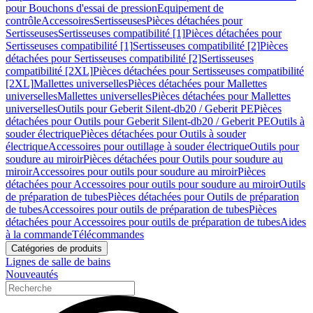
pour Bouchons d'essai de pression
Equipement de
contrôle
Accessoires
Sertisseuses
Pièces détachées pour
Sertisseuses
Sertisseuses compatibilité [1]
Pièces détachées pour
Sertisseuses compatibilité [1]
Sertisseuses compatibilité [2]
Pièces
détachées pour Sertisseuses compatibilité [2]
Sertisseuses
compatibilité [2XL]
Pièces détachées pour Sertisseuses compatibilité
[2XL]
Mallettes universelles
Pièces détachées pour Mallettes
universelles
Mallettes universelles
Pièces détachées pour Mallettes
universelles
Outils pour Geberit Silent-db20 / Geberit PE
Pièces
détachées pour Outils pour Geberit Silent-db20 / Geberit PE
Outils à
souder électrique
Pièces détachées pour Outils à souder
électrique
Accessoires pour outillage à souder électrique
Outils pour
soudure au miroir
Pièces détachées pour Outils pour soudure au
miroir
Accessoires pour outils pour soudure au miroir
Pièces
détachées pour Accessoires pour outils pour soudure au miroir
Outils
de préparation de tubes
Pièces détachées pour Outils de préparation
de tubes
Accessoires pour outils de préparation de tubes
Pièces
détachées pour Accessoires pour outils de préparation de tubes
Aides
à la commande
Télécommandes
Catégories de produits
Lignes de salle de bains
Nouveautés