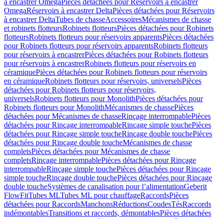
à encastrer Omega
Pièces détachées pour Réservoirs à encastrer
Omega
Réservoirs à encastrer Delta
Pièces détachées pour Réservoirs
à encastrer Delta
Tubes de chasse
Accessoires
Mécanismes de chasse
et robinets flotteurs
Robinets flotteurs
Pièces détachées pour Robinets
flotteurs
Robinets flotteurs pour réservoirs apparents
Pièces détachées
pour Robinets flotteurs pour réservoirs apparents
Robinets flotteurs
pour réservoirs à encastrer
Pièces détachées pour Robinets flotteurs
pour réservoirs à encastrer
Robinets flotteurs pour réservoirs en
céramique
Pièces détachées pour Robinets flotteurs pour réservoirs
en céramique
Robinets flotteurs pour réservoirs, universels
Pièces
détachées pour Robinets flotteurs pour réservoirs,
universels
Robinets flotteurs pour Monolith
Pièces détachées pour
Robinets flotteurs pour Monolith
Mécanismes de chasse
Pièces
détachées pour Mécanismes de chasse
Rinçage interrompable
Pièces
détachées pour Rinçage interrompable
Rinçage simple touche
Pièces
détachées pour Rinçage simple touche
Rinçage double touche
Pièces
détachées pour Rinçage double touche
Mécanismes de chasse
complets
Pièces détachées pour Mécanismes de chasse
complets
Rinçage interrompable
Pièces détachées pour Rinçage
interrompable
Rinçage simple touche
Pièces détachées pour Rinçage
simple touche
Rinçage double touche
Pièces détachées pour Rinçage
double touche
Systèmes de canalisation pour l’alimentation
Geberit
FlowFit
Tubes ML
Tubes ML pour chauffage
Raccords
Pièces
détachées pour Raccords
Manchons
Réductions
Coudes
Tés
Raccords
indémontables
Transitions et raccords, démontables
Pièces détachées