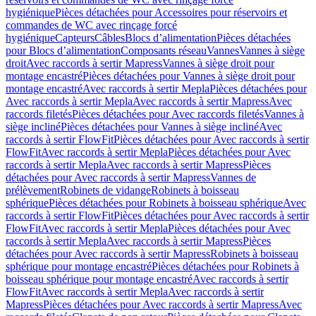
hygiénique
Pièces détachées pour Accessoires pour réservoirs et
commandes de WC avec rinçage forcé
hygiénique
Capteurs
Câbles
Blocs d’alimentation
Pièces détachées
pour Blocs d’alimentation
Composants réseau
Vannes
Vannes à siège
droit
Avec raccords à sertir Mapress
Vannes à siège droit pour
montage encastré
Pièces détachées pour Vannes à siège droit pour
montage encastré
Avec raccords à sertir Mepla
Pièces détachées pour
Avec raccords à sertir Mepla
Avec raccords à sertir Mapress
Avec
raccords filetés
Pièces détachées pour Avec raccords filetés
Vannes à
siège incliné
Pièces détachées pour Vannes à siège incliné
Avec
raccords à sertir FlowFit
Pièces détachées pour Avec raccords à sertir
FlowFit
Avec raccords à sertir Mepla
Pièces détachées pour Avec
raccords à sertir Mepla
Avec raccords à sertir Mapress
Pièces
détachées pour Avec raccords à sertir Mapress
Vannes de
prélèvement
Robinets de vidange
Robinets à boisseau
sphérique
Pièces détachées pour Robinets à boisseau sphérique
Avec
raccords à sertir FlowFit
Pièces détachées pour Avec raccords à sertir
FlowFit
Avec raccords à sertir Mepla
Pièces détachées pour Avec
raccords à sertir Mepla
Avec raccords à sertir Mapress
Pièces
détachées pour Avec raccords à sertir Mapress
Robinets à boisseau
sphérique pour montage encastré
Pièces détachées pour Robinets à
boisseau sphérique pour montage encastré
Avec raccords à sertir
FlowFit
Avec raccords à sertir Mepla
Avec raccords à sertir
Mapress
Pièces détachées pour Avec raccords à sertir Mapress
Avec