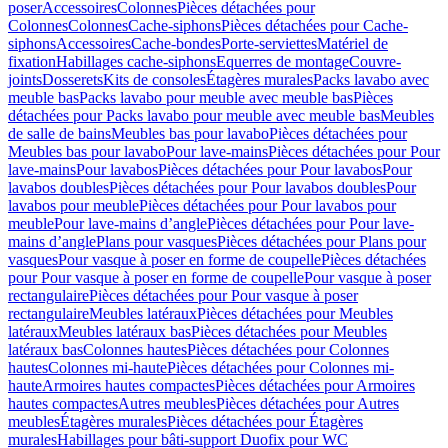
poser
Accessoires
Colonnes
Pièces détachées pour
Colonnes
Colonnes
Cache-siphons
Pièces détachées pour Cache-
siphons
Accessoires
Cache-bondes
Porte-serviettes
Matériel de
fixation
Habillages cache-siphons
Equerres de montage
Couvre-
joints
Dosserets
Kits de consoles
Étagères murales
Packs lavabo avec
meuble bas
Packs lavabo pour meuble avec meuble bas
Pièces
détachées pour Packs lavabo pour meuble avec meuble bas
Meubles
de salle de bains
Meubles bas pour lavabo
Pièces détachées pour
Meubles bas pour lavabo
Pour lave-mains
Pièces détachées pour Pour
lave-mains
Pour lavabos
Pièces détachées pour Pour lavabos
Pour
lavabos doubles
Pièces détachées pour Pour lavabos doubles
Pour
lavabos pour meuble
Pièces détachées pour Pour lavabos pour
meuble
Pour lave-mains d’angle
Pièces détachées pour Pour lave-
mains d’angle
Plans pour vasques
Pièces détachées pour Plans pour
vasques
Pour vasque à poser en forme de coupelle
Pièces détachées
pour Pour vasque à poser en forme de coupelle
Pour vasque à poser
rectangulaire
Pièces détachées pour Pour vasque à poser
rectangulaire
Meubles latéraux
Pièces détachées pour Meubles
latéraux
Meubles latéraux bas
Pièces détachées pour Meubles
latéraux bas
Colonnes hautes
Pièces détachées pour Colonnes
hautes
Colonnes mi-haute
Pièces détachées pour Colonnes mi-
haute
Armoires hautes compactes
Pièces détachées pour Armoires
hautes compactes
Autres meubles
Pièces détachées pour Autres
meubles
Étagères murales
Pièces détachées pour Étagères
murales
Habillages pour bâti-support Duofix pour WC