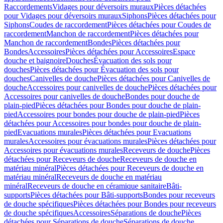
Raccordements
Vidages pour déversoirs muraux
Pièces détachées
pour Vidages pour déversoirs muraux
Siphons
Pièces détachées pour
Siphons
Coudes de raccordement
Pièces détachées pour Coudes de
raccordement
Manchon de raccordement
Pièces détachées pour
Manchon de raccordement
Bondes
Pièces détachées pour
Bondes
Accessoires
Pièces détachées pour Accessoires
Espace
douche et baignoire
Douches
Évacuation des sols pour
douches
Pièces détachées pour Évacuation des sols pour
douches
Canivelles de douche
Pièces détachées pour Canivelles de
douche
Accessoires pour canivelles de douche
Pièces détachées pour
Accessoires pour canivelles de douche
Bondes pour douche de
plain-pied
Pièces détachées pour Bondes pour douche de plain-
pied
Accessoires pour bondes pour douche de plain-pied
Pièces
détachées pour Accessoires pour bondes pour douche de plain-
pied
Evacuations murales
Pièces détachées pour Evacuations
murales
Accessoires pour évacuations murales
Pièces détachées pour
Accessoires pour évacuations murales
Receveurs de douche
Pièces
détachées pour Receveurs de douche
Receveurs de douche en
matériau minéral
Pièces détachées pour Receveurs de douche en
matériau minéral
Receveurs de douche en matériau
minéral
Receveurs de douche en céramique sanitaire
Bâti-
supports
Pièces détachées pour Bâti-supports
Bondes pour receveurs
de douche spécifiques
Pièces détachées pour Bondes pour receveurs
de douche spécifiques
Accessoires
Séparations de douche
Pièces
détachées pour Séparations de douche
Séparations de douche