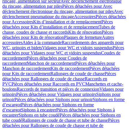
rinçage, alimentation sur secteur
Avec déclenchement électronique
du rinçage, alimentation par piles
Pièces détachées pour Avec
déclenchement électronique du rinçage, alimentation par piles
Avec
déclenchement pneumatique du rinçage
Accessoires
Pièces détachées
pour Accessoires
Kits d’installation et de remplacement
Pièces
détachées pour Kits d’installation et de remplacement
Tubes de
chasse, coudes de chasse et raccords
Kits de rénovation
Pièces
détachées pour Kits de rénovation
Plaques de fermeture
Autres
accessoires
Aides à la commande
Raccordements des appareils pour
WC, urinoirs et bidets
Vidages pour WC et vidoirs suspendus
Pièces
détachées pour Vidages pour WC et vidoirs suspendus
Coudes de
raccordement
Pièces détachées pour Coudes de
raccordement
Manchon de raccordement
Pièces détachées pour
Manchon de raccordement
Kits de raccordement
Pièces détachées
pour Kits de raccordement
Rallonges de coude de chasse
Pièces
détachées pour Rallonges de coude de chasse
Raccords en
PVC
Pièces détachées pour Raccords en PVC
Manchettes et cache-
boulons
Raccords de transition et pièces de connexion
Vidages pour
urinoirs
Pièces détachées pour Vidages pour urinoirs
Siphons pour
urinoir
Pièces détachées pour Siphons pour urinoir
Siphons en forme
d’escargot
Pièces détachées pour Siphons en forme
d’escargot
Siphons à encastrer
Pièces détachées pour Siphons à
encastrer
Siphons en tube coudé
Pièces détachées pour Siphons en
tube coudé
Rallonges de coude de chasse et tube de chasse
Pièces
détachées pour Rallonges de coude de chasse et tube de