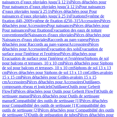
naissances d’eaux pluviales jusqu’à 12 l/s
Pièces détachées pour
Pour naissances d’eaux pluviales jusqu’à 12 l/s
Pour naissances
d’eaux pluviales jusqu’à 25 l/s
Pièces détachées pour Pour
naissances d’eaux pluviales jusqu’à 25 l/s
Fixations
Système de
fixation d40–200
Système de fixation d250–315
Accessoires
Pièces
détachées pour Accessoires
Pour naissances
Pièces détachées pour
Pour naissances
Pour fixations
Évacuation des eaux de toiture
conventionnelle
Naissances d'eaux pluviales
Pièces détachées pour
Naissances d'eaux pluviales
Raccords au pare-vapeur
Pièces
détachées pour Raccords au pare-vapeur
Accessoires
Pièces
détachées pour Accessoires
Évacuation des sols
Evacuation de
surface pour l'intérieur et l'extérieur
Pièces détachées pour
Evacuation de surface pour l'intérieur et l'extérieur
Siphons de sol
pour balcons et terrasses, 10 x 10 cm
Pièces détachées pour Siphons
de sol pour balcons et terrasses, 10 x 10 cm
Siphons de sol 13 x 13
cm
Pièces détachées pour Siphons de sol 13 x 13 cm
Grilles-avaloirs
15 x 15 cm
Pièces détachées pour Grilles-avaloirs 15 x 15
cm
Accessoires
Pièces détachées pour Accessoires
Outillages,
composants réseau et logiciels
Outillages
Outils pour Geberit
FlowFit
Pièces détachées pour Outils pour Geberit FlowFit
Outils de
sertissage manuel
Pièces détachées pour Outils de sertissage
manuel
Compatibilité des outils de sertissage [1]
Pièces détachées
pour Compatibilité des outils de sertissage [1]
Compatibilité des
outils de sertissage [2]
Pièces détachées pour Compatibilité des outils
de sertissage [2]
Outils de préparation de tubes
Pièces détachées pour