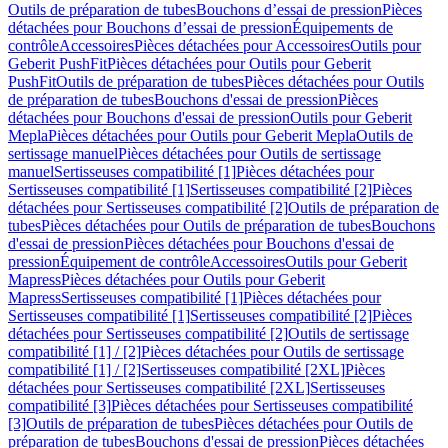
Outils de préparation de tubes
Bouchons d’essai de pression
Pièces
détachées pour Bouchons d’essai de pression
Équipements de
contrôle
Accessoires
Pièces détachées pour Accessoires
Outils pour
Geberit PushFit
Pièces détachées pour Outils pour Geberit
PushFit
Outils de préparation de tubes
Pièces détachées pour Outils
de préparation de tubes
Bouchons d'essai de pression
Pièces
détachées pour Bouchons d'essai de pression
Outils pour Geberit
Mepla
Pièces détachées pour Outils pour Geberit Mepla
Outils de
sertissage manuel
Pièces détachées pour Outils de sertissage
manuel
Sertisseuses compatibilité [1]
Pièces détachées pour
Sertisseuses compatibilité [1]
Sertisseuses compatibilité [2]
Pièces
détachées pour Sertisseuses compatibilité [2]
Outils de préparation de
tubes
Pièces détachées pour Outils de préparation de tubes
Bouchons
d'essai de pression
Pièces détachées pour Bouchons d'essai de
pression
Équipement de contrôle
Accessoires
Outils pour Geberit
Mapress
Pièces détachées pour Outils pour Geberit
Mapress
Sertisseuses compatibilité [1]
Pièces détachées pour
Sertisseuses compatibilité [1]
Sertisseuses compatibilité [2]
Pièces
détachées pour Sertisseuses compatibilité [2]
Outils de sertissage
compatibilité [1] / [2]
Pièces détachées pour Outils de sertissage
compatibilité [1] / [2]
Sertisseuses compatibilité [2XL]
Pièces
détachées pour Sertisseuses compatibilité [2XL]
Sertisseuses
compatibilité [3]
Pièces détachées pour Sertisseuses compatibilité
[3]
Outils de préparation de tubes
Pièces détachées pour Outils de
préparation de tubes
Bouchons d'essai de pression
Pièces détachées