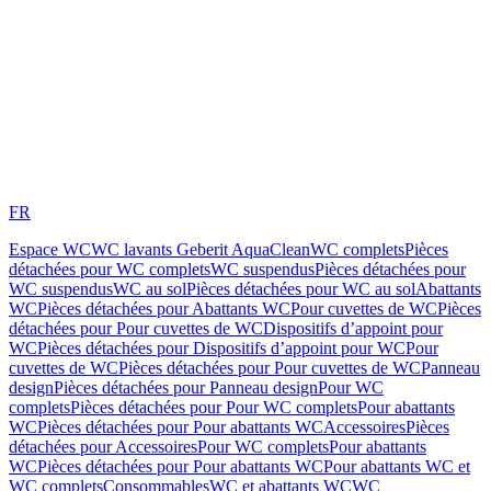
FR
Espace WC
WC lavants Geberit AquaClean
WC complets
Pièces
détachées pour WC complets
WC suspendus
Pièces détachées pour
WC suspendus
WC au sol
Pièces détachées pour WC au sol
Abattants
WC
Pièces détachées pour Abattants WC
Pour cuvettes de WC
Pièces
détachées pour Pour cuvettes de WC
Dispositifs d’appoint pour
WC
Pièces détachées pour Dispositifs d’appoint pour WC
Pour
cuvettes de WC
Pièces détachées pour Pour cuvettes de WC
Panneau
design
Pièces détachées pour Panneau design
Pour WC
complets
Pièces détachées pour Pour WC complets
Pour abattants
WC
Pièces détachées pour Pour abattants WC
Accessoires
Pièces
détachées pour Accessoires
Pour WC complets
Pour abattants
WC
Pièces détachées pour Pour abattants WC
Pour abattants WC et
WC complets
Consommables
WC et abattants WC
WC