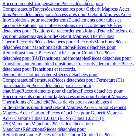
Raccordements
Compensateurs
Pièces détachées pour
Compensateurs
Traversées
Accessoires pour Geberit Mapress Acier
Inox
Pièces détachées pour Accessoires pour Geberit Mapress Acier
Inox
Isolations pour raccordements
Etanchements pour tubes et
raccords
Fixations pour tubes
Fixations de raccordements
Pièces
détachées pour Fixations de raccordements
Joints d'étanchéité
Jeux de
vis pour assemblages à bride
Geberit Mapress Therm
Tubes
Therm
Raccords
Pièces détachées pour Raccords
Manchons
Pièces
détachées pour Manchons
Réductions
Pièces détachées pour
Réductions
Coudes
Pièces détachées pour Coudes
Tés
Pièces
détachées pour Tés
Transitions indémontables
Pièces détachées pour
Transitions indémontables
Transitions et raccords, démontables
Pièces
détachées pour Transitions et raccords,
démontables
Compensateurs
Pièces détachées pour
Compensateurs
Fermetures
Pièces détachées pour Fermetures
Tés
pour chauffage
Pièces détachées pour Tés pour
chauffage
Raccordements pour chauffage
Pièces détachées pour
Raccordements pour chauffage
Accessoires pour Geberit Mapress
Therm
Joints d’étanchéité
Packs de vis pour assemblages à
bride
Fixations pour tubes
Geberit Mapress Acier Carbone
Geberit
Mapress Acier Carbone
Pièces détachées pour Geberit Mapress
Acier Carbone
Tubes 1.0034 (E 195)
Tubes 1.0215 (E
220)
Mamelons
Manchons
Pièces détachées pour
Manchons
Réductions
Pièces détachées pour
Réductions
Coudes
Pièces détachées pour Coudes
Tés
Pièces