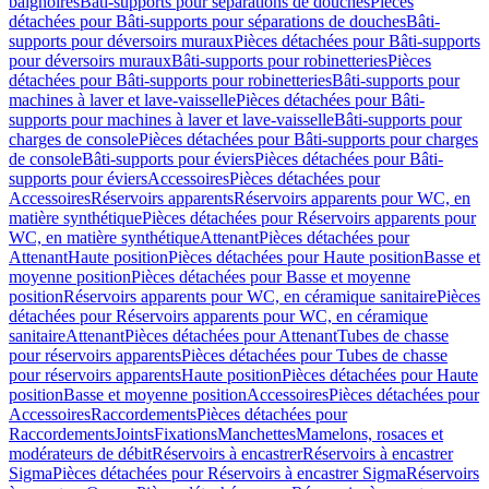
baignoires
Bâti-supports pour séparations de douches
Pièces
détachées pour Bâti-supports pour séparations de douches
Bâti-
supports pour déversoirs muraux
Pièces détachées pour Bâti-supports
pour déversoirs muraux
Bâti-supports pour robinetteries
Pièces
détachées pour Bâti-supports pour robinetteries
Bâti-supports pour
machines à laver et lave-vaisselle
Pièces détachées pour Bâti-
supports pour machines à laver et lave-vaisselle
Bâti-supports pour
charges de console
Pièces détachées pour Bâti-supports pour charges
de console
Bâti-supports pour éviers
Pièces détachées pour Bâti-
supports pour éviers
Accessoires
Pièces détachées pour
Accessoires
Réservoirs apparents
Réservoirs apparents pour WC, en
matière synthétique
Pièces détachées pour Réservoirs apparents pour
WC, en matière synthétique
Attenant
Pièces détachées pour
Attenant
Haute position
Pièces détachées pour Haute position
Basse et
moyenne position
Pièces détachées pour Basse et moyenne
position
Réservoirs apparents pour WC, en céramique sanitaire
Pièces
détachées pour Réservoirs apparents pour WC, en céramique
sanitaire
Attenant
Pièces détachées pour Attenant
Tubes de chasse
pour réservoirs apparents
Pièces détachées pour Tubes de chasse
pour réservoirs apparents
Haute position
Pièces détachées pour Haute
position
Basse et moyenne position
Accessoires
Pièces détachées pour
Accessoires
Raccordements
Pièces détachées pour
Raccordements
Joints
Fixations
Manchettes
Mamelons, rosaces et
modérateurs de débit
Réservoirs à encastrer
Réservoirs à encastrer
Sigma
Pièces détachées pour Réservoirs à encastrer Sigma
Réservoirs