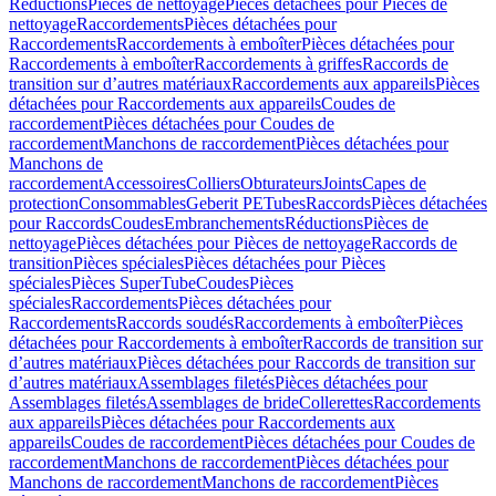
Réductions
Pièces de nettoyage
Pièces détachées pour Pièces de
nettoyage
Raccordements
Pièces détachées pour
Raccordements
Raccordements à emboîter
Pièces détachées pour
Raccordements à emboîter
Raccordements à griffes
Raccords de
transition sur d’autres matériaux
Raccordements aux appareils
Pièces
détachées pour Raccordements aux appareils
Coudes de
raccordement
Pièces détachées pour Coudes de
raccordement
Manchons de raccordement
Pièces détachées pour
Manchons de
raccordement
Accessoires
Colliers
Obturateurs
Joints
Capes de
protection
Consommables
Geberit PE
Tubes
Raccords
Pièces détachées
pour Raccords
Coudes
Embranchements
Réductions
Pièces de
nettoyage
Pièces détachées pour Pièces de nettoyage
Raccords de
transition
Pièces spéciales
Pièces détachées pour Pièces
spéciales
Pièces SuperTube
Coudes
Pièces
spéciales
Raccordements
Pièces détachées pour
Raccordements
Raccords soudés
Raccordements à emboîter
Pièces
détachées pour Raccordements à emboîter
Raccords de transition sur
d’autres matériaux
Pièces détachées pour Raccords de transition sur
d’autres matériaux
Assemblages filetés
Pièces détachées pour
Assemblages filetés
Assemblages de bride
Collerettes
Raccordements
aux appareils
Pièces détachées pour Raccordements aux
appareils
Coudes de raccordement
Pièces détachées pour Coudes de
raccordement
Manchons de raccordement
Pièces détachées pour
Manchons de raccordement
Manchons de raccordement
Pièces