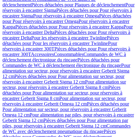
déclenchement
Pièces détachées pour Plaques de déclenchement
Pour
réservoirs à encastrer Sigma
Pièces détachées pour Pour réservoirs à
encastrer Sigma
Pour réservoirs à encastrer Omega
Pièces détachées
pour Pour réservoirs à encastrer Omega
Pour réservoirs à encastrer
Kappa
Pièces détachées pour Pour réservoirs à encastrer Kappa
Pour
réservoirs à encastrer Delta
Pièces détachées pour Pour réservoirs à
encastrer Delta
Pour les réservoirs à encastrer Twinline
Pièces
détachées pour Pour les réservoirs à encastrer Twinline
Pour
réservoirs à encastrer 300T
Pièces détachées pour Pour réservoirs à
encastrer 300T
Accessoires
Consommables
Commandes de WC à
déclenchement électronique du rinçage
Pièces détachées pour
Commandes de WC à déclenchement électronique du rinçage
Pour
alimentation sur secteur, pour réservoirs à encastrer Geberit Sigma
12 cm
Pièces détachées pour Pour alimentation sur secteur, pour
réservoirs à encastrer Geberit Sigma 12 cm
Pour alimentation sur
secteur, pour réservoirs à encastrer Geberit Sigma 8 cm
Pièces
détachées pour Pour alimentation sur secteur, pour réservoirs à
encastrer Geberit Sigma 8 cm
Pour alimentation sur secteur, pour
réservoirs à encastrer Geberit Omega 12 cm
Pièces détachées pour
Pour alimentation sur secteur, pour réservoirs à encastrer Geberit
Omega 12 cm
Pour alimentation par piles, pour réservoirs à encastrer
Geberit Sigma 12 cm
Pièces détachées pour Pour alimentation par
piles, pour réservoirs à encastrer Geberit Sigma 12 cm
Commandes
de WC avec déclenchement pneumatique du rinçage
Pièces
détachées pour Commandes de WC avec déclenchement