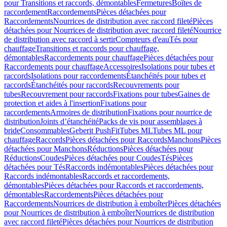
pour Transitions et raccords, démontables
Fermetures
Boîtes de
raccordement
Raccordements
Pièces détachées pour
Raccordements
Nourrices de distribution avec raccord fileté
Pièces
détachées pour Nourrices de distribution avec raccord fileté
Nourrice
de distribution avec raccord à sertir
Compteurs d'eau
Tés pour
chauffage
Transitions et raccords pour chauffage,
démontables
Raccordements pour chauffage
Pièces détachées pour
Raccordements pour chauffage
Accessoires
Isolations pour tubes et
raccords
Isolations pour raccordements
Étanchéités pour tubes et
raccords
Étanchéités pour raccords
Recouvrements pour
tubes
Recouvrement pour raccords
Fixations pour tubes
Gaines de
protection et aides à l'insertion
Fixations pour
raccordements
Armoires de distribution
Fixations pour nourrice de
distribution
Joints d’étanchéité
Packs de vis pour assemblages à
bride
Consommables
Geberit PushFit
Tubes ML
Tubes ML pour
chauffage
Raccords
Pièces détachées pour Raccords
Manchons
Pièces
détachées pour Manchons
Réductions
Pièces détachées pour
Réductions
Coudes
Pièces détachées pour Coudes
Tés
Pièces
détachées pour Tés
Raccords indémontables
Pièces détachées pour
Raccords indémontables
Raccords et raccordements,
démontables
Pièces détachées pour Raccords et raccordements,
démontables
Raccordements
Pièces détachées pour
Raccordements
Nourrices de distribution à emboîter
Pièces détachées
pour Nourrices de distribution à emboîter
Nourrices de distribution
avec raccord fileté
Pièces détachées pour Nourrices de distribution