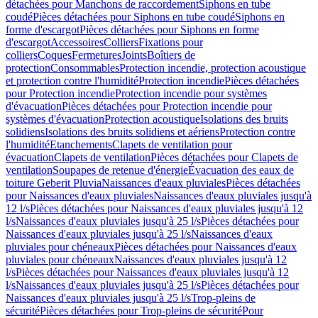
détachées pour Manchons de raccordement
Siphons en tube
coudé
Pièces détachées pour Siphons en tube coudé
Siphons en
forme d'escargot
Pièces détachées pour Siphons en forme
d'escargot
Accessoires
Colliers
Fixations pour
colliers
Coques
Fermetures
Joints
Boîtiers de
protection
Consommables
Protection incendie, protection acoustique
et protection contre l'humidité
Protection incendie
Pièces détachées
pour Protection incendie
Protection incendie pour systèmes
d'évacuation
Pièces détachées pour Protection incendie pour
systèmes d'évacuation
Protection acoustique
Isolations des bruits
solidiens
Isolations des bruits solidiens et aériens
Protection contre
l'humidité
Etanchements
Clapets de ventilation pour
évacuation
Clapets de ventilation
Pièces détachées pour Clapets de
ventilation
Soupapes de retenue d'énergie
Évacuation des eaux de
toiture Geberit Pluvia
Naissances d'eaux pluviales
Pièces détachées
pour Naissances d'eaux pluviales
Naissances d'eaux pluviales jusqu'à
12 l/s
Pièces détachées pour Naissances d'eaux pluviales jusqu'à 12
l/s
Naissances d'eaux pluviales jusqu'à 25 l/s
Pièces détachées pour
Naissances d'eaux pluviales jusqu'à 25 l/s
Naissances d'eaux
pluviales pour chéneaux
Pièces détachées pour Naissances d'eaux
pluviales pour chéneaux
Naissances d'eaux pluviales jusqu'à 12
l/s
Pièces détachées pour Naissances d'eaux pluviales jusqu'à 12
l/s
Naissances d'eaux pluviales jusqu'à 25 l/s
Pièces détachées pour
Naissances d'eaux pluviales jusqu'à 25 l/s
Trop-pleins de
sécurité
Pièces détachées pour Trop-pleins de sécurité
Pour