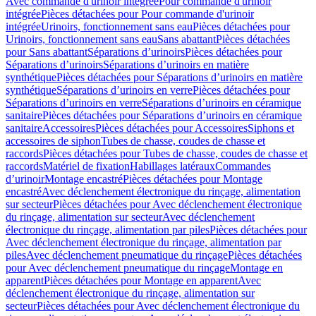
Avec commande d'urinoir intégrée
Pour commande d'urinoir
intégrée
Pièces détachées pour Pour commande d'urinoir
intégrée
Urinoirs, fonctionnement sans eau
Pièces détachées pour
Urinoirs, fonctionnement sans eau
Sans abattant
Pièces détachées
pour Sans abattant
Séparations d’urinoirs
Pièces détachées pour
Séparations d’urinoirs
Séparations d’urinoirs en matière
synthétique
Pièces détachées pour Séparations d’urinoirs en matière
synthétique
Séparations d’urinoirs en verre
Pièces détachées pour
Séparations d’urinoirs en verre
Séparations d’urinoirs en céramique
sanitaire
Pièces détachées pour Séparations d’urinoirs en céramique
sanitaire
Accessoires
Pièces détachées pour Accessoires
Siphons et
accessoires de siphon
Tubes de chasse, coudes de chasse et
raccords
Pièces détachées pour Tubes de chasse, coudes de chasse et
raccords
Matériel de fixation
Habillages latéraux
Commandes
dʼurinoir
Montage encastré
Pièces détachées pour Montage
encastré
Avec déclenchement électronique du rinçage, alimentation
sur secteur
Pièces détachées pour Avec déclenchement électronique
du rinçage, alimentation sur secteur
Avec déclenchement
électronique du rinçage, alimentation par piles
Pièces détachées pour
Avec déclenchement électronique du rinçage, alimentation par
piles
Avec déclenchement pneumatique du rinçage
Pièces détachées
pour Avec déclenchement pneumatique du rinçage
Montage en
apparent
Pièces détachées pour Montage en apparent
Avec
déclenchement électronique du rinçage, alimentation sur
secteur
Pièces détachées pour Avec déclenchement électronique du