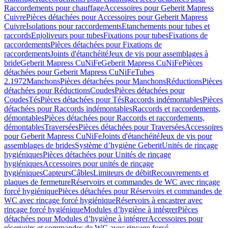
Raccordements pour chauffage
Accessoires pour Geberit Mapress
Cuivre
Pièces détachées pour Accessoires pour Geberit Mapress
Cuivre
Isolations pour raccordements
Etanchements pour tubes et
raccords
Enjoliveurs pour tubes
Fixations pour tubes
Fixations de
raccordements
Pièces détachées pour Fixations de
raccordements
Joints d'étanchéité
Jeux de vis pour assemblages à
bride
Geberit Mapress CuNiFe
Geberit Mapress CuNiFe
Pièces
détachées pour Geberit Mapress CuNiFe
Tubes
2.1972
Manchons
Pièces détachées pour Manchons
Réductions
Pièces
détachées pour Réductions
Coudes
Pièces détachées pour
Coudes
Tés
Pièces détachées pour Tés
Raccords indémontables
Pièces
détachées pour Raccords indémontables
Raccords et raccordements,
démontables
Pièces détachées pour Raccords et raccordements,
démontables
Traversées
Pièces détachées pour Traversées
Accessoires
pour Geberit Mapress CuNiFe
Joints d'étanchéité
Jeux de vis pour
assemblages de brides
Système d’hygiène Geberit
Unités de rinçage
hygiéniques
Pièces détachées pour Unités de rinçage
hygiéniques
Accessoires pour unités de rinçage
hygiéniques
Capteurs
Câbles
Limiteurs de débit
Recouvrements et
plaques de fermeture
Réservoirs et commandes de WC avec rinçage
forcé hygiénique
Pièces détachées pour Réservoirs et commandes de
WC avec rinçage forcé hygiénique
Réservoirs à encastrer avec
rinçage forcé hygiénique
Modules d’hygiène à intégrer
Pièces
détachées pour Modules d’hygiène à intégrer
Accessoires pour
réservoirs et commandes de WC avec rinçage forcé