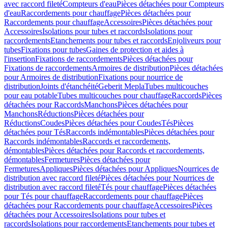
avec raccord fileté
Compteurs d'eau
Pièces détachées pour Compteurs
d'eau
Raccordements pour chauffage
Pièces détachées pour
Raccordements pour chauffage
Accessoires
Pièces détachées pour
Accessoires
Isolations pour tubes et raccords
Isolations pour
raccordements
Etanchements pour tubes et raccords
Enjoliveurs pour
tubes
Fixations pour tubes
Gaines de protection et aides à
l'insertion
Fixations de raccordements
Pièces détachées pour
Fixations de raccordements
Armoires de distribution
Pièces détachées
pour Armoires de distribution
Fixations pour nourrice de
distribution
Joints d'étanchéité
Geberit Mepla
Tubes multicouches
pour eau potable
Tubes multicouches pour chauffage
Raccords
Pièces
détachées pour Raccords
Manchons
Pièces détachées pour
Manchons
Réductions
Pièces détachées pour
Réductions
Coudes
Pièces détachées pour Coudes
Tés
Pièces
détachées pour Tés
Raccords indémontables
Pièces détachées pour
Raccords indémontables
Raccords et raccordements,
démontables
Pièces détachées pour Raccords et raccordements,
démontables
Fermetures
Pièces détachées pour
Fermetures
Appliques
Pièces détachées pour Appliques
Nourrices de
distribution avec raccord fileté
Pièces détachées pour Nourrices de
distribution avec raccord fileté
Tés pour chauffage
Pièces détachées
pour Tés pour chauffage
Raccordements pour chauffage
Pièces
détachées pour Raccordements pour chauffage
Accessoires
Pièces
détachées pour Accessoires
Isolations pour tubes et
raccords
Isolations pour raccordements
Etanchements pour tubes et