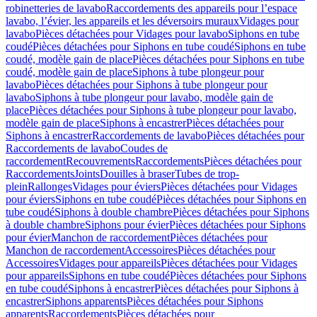
robinetteries de lavabo
Raccordements des appareils pour l’espace
lavabo, l’évier, les appareils et les déversoirs muraux
Vidages pour
lavabo
Pièces détachées pour Vidages pour lavabo
Siphons en tube
coudé
Pièces détachées pour Siphons en tube coudé
Siphons en tube
coudé, modèle gain de place
Pièces détachées pour Siphons en tube
coudé, modèle gain de place
Siphons à tube plongeur pour
lavabo
Pièces détachées pour Siphons à tube plongeur pour
lavabo
Siphons à tube plongeur pour lavabo, modèle gain de
place
Pièces détachées pour Siphons à tube plongeur pour lavabo,
modèle gain de place
Siphons à encastrer
Pièces détachées pour
Siphons à encastrer
Raccordements de lavabo
Pièces détachées pour
Raccordements de lavabo
Coudes de
raccordement
Recouvrements
Raccordements
Pièces détachées pour
Raccordements
Joints
Douilles à braser
Tubes de trop-
plein
Rallonges
Vidages pour éviers
Pièces détachées pour Vidages
pour éviers
Siphons en tube coudé
Pièces détachées pour Siphons en
tube coudé
Siphons à double chambre
Pièces détachées pour Siphons
à double chambre
Siphons pour évier
Pièces détachées pour Siphons
pour évier
Manchon de raccordement
Pièces détachées pour
Manchon de raccordement
Accessoires
Pièces détachées pour
Accessoires
Vidages pour appareils
Pièces détachées pour Vidages
pour appareils
Siphons en tube coudé
Pièces détachées pour Siphons
en tube coudé
Siphons à encastrer
Pièces détachées pour Siphons à
encastrer
Siphons apparents
Pièces détachées pour Siphons
apparents
Raccordements
Pièces détachées pour