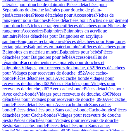
latérales pour douche de plain-pied
Pièces détachées pour
Séparations de douche latérales pour douche de plain-
pied
Accessoires
Pièces détachées pour Accessoires
Niches de
rangement pour douches
Pièces détachées pour Niches de rangement
pour douches
Niches de rangement
Pièces détachées pour Niches de
rangement
Accessoires
Baignoires
Baignoires en acrylique
sanitaire
Pièces détachées pour Baignoires en acrylique
sanitaire
Baignoires rectangulaires
Pièces détachées pour Baignoires
rectangulaires
Baignoires en matériau minéral
Pièces détachées pour
Baignoires en matériau minéral
Baignoires pour bébés
Pièces
détachées pour Baignoires pour bébés
Accessoires
Kits de
réparation
Raccordements des appareils pour douches et
baignoires
Vidages pour receveurs de douche, d52
Pièces détachées
pour Vidages pour receveurs de douche, d52
Avec cache-
bonde
Pièces détachées pour Avec cache-bonde
Vidages pour
receveurs de douche, d62
Pièces détachées pour Vidages pour
receveurs de douche, d62
Avec cache-bonde
Pièces détachées pour
Avec cache-bonde
Vidages pour receveurs de douche, d90
Pièces
détachées pour Vidages pour receveurs de douche, d90
Avec cache-
bonde
Pièces détachées pour Avec cache-bonde
Sans cache-
bonde
Pièces détachées pour Sans cache-bonde
Cache-bondes
Pièces
détachées pour Cache-bondes
Vidages pour receveurs de douche
Sestra
Pièces détachées pour Vidages pour receveurs de douche
Sestra
Sans cache-bonde
Pièces détachées pour Sans cache-
bonde
Vidages pour baignoires, d52
Pièces détachées pour Vidages