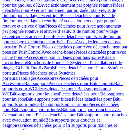
pour baignoires, d52
Avec actionnement par poignée rotative
Pièces
détachées pour Avec actionnement par poignée rotative
Kits de
finition pour vidage excentrique
Pièces détachées pour Kits de
finition pour vidage excentrique
Avec actionnement par poignée
rotative et arrivée d’eau
Pièces détachées pour Avec actionnement
par poignée rotative et arrivée d’eau
Kits de finition pour vidage
excentrique et arrivée d’eau
Pièces détachées pour Kits de finition
pour vidage excentrique et arrivée d’eau
Avec déclenchement par
pression PushControl
Pièces détachées pour Avec déclenchement par
pression PushControl
Avec cache-bonde
Pièces détachées pour Avec
cache-bonde
Accessoires pour vidages pour baignoires
Kits de
raccordement
Bouchons de bonde
Tés
Systèmes d’installation et de
rinçage
Geberit Duofix
Parois
Pièces détachées pour Parois
Systèmes
porteurs
Pièces détachées pour Systèmes
porteurs
Habillages
Accessoires
Pièces détachées pour
Accessoires
Bâti-supports
Pièces détachées pour Bâti-supports
Bâti-
supports pour WC
Pièces détachées pour Bâti-supports pour
WC
Bâti-supports pour lavabos
Pièces détachées pour Bâti-supports
pour lavabos
Bâti-supports pour bidets
Pièces détachées pour Bâti-
supports pour bidets
Bâti-supports pour urinoirs
Pièces détachées
pour Bâti-supports pour urinoirs
Bâti-supports pour douches avec
évacuation murale
Pièces détachées pour Bâti-supports pour douches
avec évacuation murale
Bâti-supports pour douches et
baignoires
Pièces détachées pour Bâti-supports pour douches et