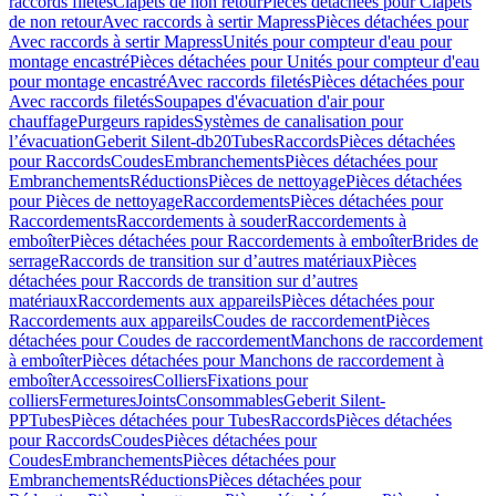
raccords filetés
Clapets de non retour
Pièces détachées pour Clapets
de non retour
Avec raccords à sertir Mapress
Pièces détachées pour
Avec raccords à sertir Mapress
Unités pour compteur d'eau pour
montage encastré
Pièces détachées pour Unités pour compteur d'eau
pour montage encastré
Avec raccords filetés
Pièces détachées pour
Avec raccords filetés
Soupapes d'évacuation d'air pour
chauffage
Purgeurs rapides
Systèmes de canalisation pour
l’évacuation
Geberit Silent-db20
Tubes
Raccords
Pièces détachées
pour Raccords
Coudes
Embranchements
Pièces détachées pour
Embranchements
Réductions
Pièces de nettoyage
Pièces détachées
pour Pièces de nettoyage
Raccordements
Pièces détachées pour
Raccordements
Raccordements à souder
Raccordements à
emboîter
Pièces détachées pour Raccordements à emboîter
Brides de
serrage
Raccords de transition sur d’autres matériaux
Pièces
détachées pour Raccords de transition sur d’autres
matériaux
Raccordements aux appareils
Pièces détachées pour
Raccordements aux appareils
Coudes de raccordement
Pièces
détachées pour Coudes de raccordement
Manchons de raccordement
à emboîter
Pièces détachées pour Manchons de raccordement à
emboîter
Accessoires
Colliers
Fixations pour
colliers
Fermetures
Joints
Consommables
Geberit Silent-
PP
Tubes
Pièces détachées pour Tubes
Raccords
Pièces détachées
pour Raccords
Coudes
Pièces détachées pour
Coudes
Embranchements
Pièces détachées pour
Embranchements
Réductions
Pièces détachées pour