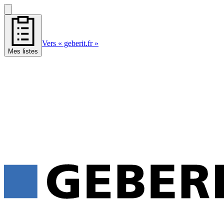
Vers « geberit.fr »
Mes listes