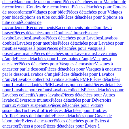
chasse
Manchon de raccordement
Pièces détachées pour Manchon de
raccordement
Coudes de raccordement
Pièces détachées pour Coudes
de raccordement
Vidages pour bidet
Pièces détachées pour Vidages
pour bidet
Siphons en tube coudé
Pièces détachées pour Siphons en
tube coudé
Coudes de
raccordement
Recouvrements
Raccordements
Joints
Douilles à
braser
Pièces détachées pour Douilles à braser
Espace
lavabo
Lavabos
Lavabos
Pièces détachées pour Lavabos
Lavabos
doubles
Lavabos pour meubles
Pièces détachées pour Lavabos pour
meubles
Vasques à poser
Pièces détachées pour Vasques à
poser
Lave-mains
Pièces détachées pour Lave-mains
Lave-mains
d’angle
Pièces détachées pour Lave-mains d’angle
Vasques à
encastrer
Pièces détachées pour Vasques à encastrer
Vasques à
encastrer par le dessous
Pièces détachées pour Vasques à encastrer
par le dessous
Lavabos d’angle
Pièces détachées pour Lavabos
d’angle
Lavabos collectifs
Lavabos adaptés PMR
Pièces détachées
pour Lavabos adaptés PMR
Lavabos pour enfants
Pièces détachées
pour Lavabos pour enfants
Lavabos collectifs
Pièces détachées pour
Lavabos collectifs
Autres lavabos
Pièces détachées pour Autres
lavabos
Déversoirs muraux
Pièces détachées pour Déversoirs
muraux
Vidoirs suspendus
Pièces détachées pour Vidoirs
suspendus
Timbres dʼoffice
Pièces détachées pour Timbres
dʼoffice
Cuves de laboratoire
Pièces détachées pour Cuves de
laboratoire
Éviers à encastrer
Pièces détachées pour Éviers à
encastrer
Éviers à poser
Pièces détachées pour Éviers à