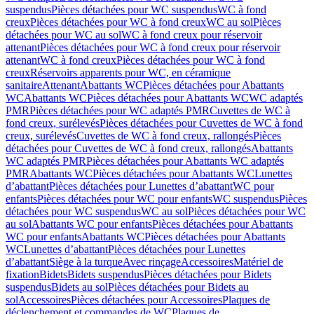
suspendus
Pièces détachées pour WC suspendus
WC à fond
creux
Pièces détachées pour WC à fond creux
WC au sol
Pièces
détachées pour WC au sol
WC à fond creux pour réservoir
attenant
Pièces détachées pour WC à fond creux pour réservoir
attenant
WC à fond creux
Pièces détachées pour WC à fond
creux
Réservoirs apparents pour WC, en céramique
sanitaire
Attenant
Abattants WC
Pièces détachées pour Abattants
WC
Abattants WC
Pièces détachées pour Abattants WC
WC adaptés
PMR
Pièces détachées pour WC adaptés PMR
Cuvettes de WC à
fond creux, surélevés
Pièces détachées pour Cuvettes de WC à fond
creux, surélevés
Cuvettes de WC à fond creux, rallongés
Pièces
détachées pour Cuvettes de WC à fond creux, rallongés
Abattants
WC adaptés PMR
Pièces détachées pour Abattants WC adaptés
PMR
Abattants WC
Pièces détachées pour Abattants WC
Lunettes
d’abattant
Pièces détachées pour Lunettes d’abattant
WC pour
enfants
Pièces détachées pour WC pour enfants
WC suspendus
Pièces
détachées pour WC suspendus
WC au sol
Pièces détachées pour WC
au sol
Abattants WC pour enfants
Pièces détachées pour Abattants
WC pour enfants
Abattants WC
Pièces détachées pour Abattants
WC
Lunettes d’abattant
Pièces détachées pour Lunettes
d’abattant
Siège à la turque
Avec rinçage
Accessoires
Matériel de
fixation
Bidets
Bidets suspendus
Pièces détachées pour Bidets
suspendus
Bidets au sol
Pièces détachées pour Bidets au
sol
Accessoires
Pièces détachées pour Accessoires
Plaques de
déclenchement et commandes de WC
Plaques de