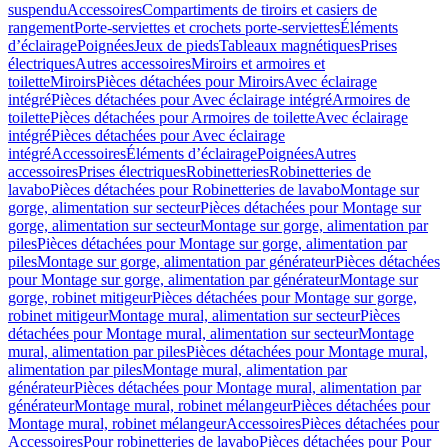
suspendu
Accessoires
Compartiments de tiroirs et casiers de
rangement
Porte-serviettes et crochets porte-serviettes
Éléments
d’éclairage
Poignées
Jeux de pieds
Tableaux magnétiques
Prises
électriques
Autres accessoires
Miroirs et armoires et
toilette
Miroirs
Pièces détachées pour Miroirs
Avec éclairage
intégré
Pièces détachées pour Avec éclairage intégré
Armoires de
toilette
Pièces détachées pour Armoires de toilette
Avec éclairage
intégré
Pièces détachées pour Avec éclairage
intégré
Accessoires
Éléments d’éclairage
Poignées
Autres
accessoires
Prises électriques
Robinetteries
Robinetteries de
lavabo
Pièces détachées pour Robinetteries de lavabo
Montage sur
gorge, alimentation sur secteur
Pièces détachées pour Montage sur
gorge, alimentation sur secteur
Montage sur gorge, alimentation par
piles
Pièces détachées pour Montage sur gorge, alimentation par
piles
Montage sur gorge, alimentation par générateur
Pièces détachées
pour Montage sur gorge, alimentation par générateur
Montage sur
gorge, robinet mitigeur
Pièces détachées pour Montage sur gorge,
robinet mitigeur
Montage mural, alimentation sur secteur
Pièces
détachées pour Montage mural, alimentation sur secteur
Montage
mural, alimentation par piles
Pièces détachées pour Montage mural,
alimentation par piles
Montage mural, alimentation par
générateur
Pièces détachées pour Montage mural, alimentation par
générateur
Montage mural, robinet mélangeur
Pièces détachées pour
Montage mural, robinet mélangeur
Accessoires
Pièces détachées pour
Accessoires
Pour robinetteries de lavabo
Pièces détachées pour Pour