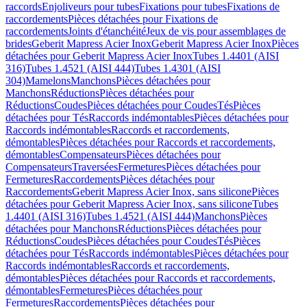
raccords
Enjoliveurs pour tubes
Fixations pour tubes
Fixations de
raccordements
Pièces détachées pour Fixations de
raccordements
Joints d'étanchéité
Jeux de vis pour assemblages de
brides
Geberit Mapress Acier Inox
Geberit Mapress Acier Inox
Pièces
détachées pour Geberit Mapress Acier Inox
Tubes 1.4401 (AISI
316)
Tubes 1.4521 (AISI 444)
Tubes 1.4301 (AISI
304)
Mamelons
Manchons
Pièces détachées pour
Manchons
Réductions
Pièces détachées pour
Réductions
Coudes
Pièces détachées pour Coudes
Tés
Pièces
détachées pour Tés
Raccords indémontables
Pièces détachées pour
Raccords indémontables
Raccords et raccordements,
démontables
Pièces détachées pour Raccords et raccordements,
démontables
Compensateurs
Pièces détachées pour
Compensateurs
Traversées
Fermetures
Pièces détachées pour
Fermetures
Raccordements
Pièces détachées pour
Raccordements
Geberit Mapress Acier Inox, sans silicone
Pièces
détachées pour Geberit Mapress Acier Inox, sans silicone
Tubes
1.4401 (AISI 316)
Tubes 1.4521 (AISI 444)
Manchons
Pièces
détachées pour Manchons
Réductions
Pièces détachées pour
Réductions
Coudes
Pièces détachées pour Coudes
Tés
Pièces
détachées pour Tés
Raccords indémontables
Pièces détachées pour
Raccords indémontables
Raccords et raccordements,
démontables
Pièces détachées pour Raccords et raccordements,
démontables
Fermetures
Pièces détachées pour
Fermetures
Raccordements
Pièces détachées pour