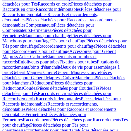
détachées pour Tés
Raccords en croix
Pièces détachées pour
Raccords en croix
Raccords indémontables
Pièces détachées pour
Raccords indémontables
Raccords et raccordements,
démontables
Pièces détachées pour Raccords et raccordements,
démontables
Compensateurs
Pièces détachées pour
Compensateurs
Fermetures
Pièces détachées pour
Fermetures
Manchons pour chauffage
Pièces détachées pour
Manchons pour chauffage
Tés pour chauffage
Pièces détachées pour
Tés pour chauffage
Raccordements pour chauffage
Pièces détachées
pour Raccordements pour chauffage
Accessoires pour Geberit
Mapress Acier Carbone
Etanchements pour tubes et
raccords
Enjoliveurs pour tubes
Fixations pour tubes
Fixations de
raccordements
Joints d'étanchéité
Jeux de vis pour assemblages à
bride
Geberit Mapress Cuivre
Geberit Mapress Cuivre
Pièces
détachées pour Geberit Mapress Cuivre
Manchons
Pièces détachées
pour Manchons
Réductions
Pièces détachées pour
Réductions
Coudes
Pièces détachées pour Coudes
Tés
Pièces
détachées pour Tés
Raccords en croix
Pièces détachées pour
Raccords en croix
Raccords indémontables
Pièces détachées pour
Raccords indémontables
Raccords et raccordements,
démontables
Pièces détachées pour Raccords et raccordements,
démontables
Fermetures
Pièces détachées pour
Fermetures
Raccordements
Pièces détachées pour Raccordements
Tés
pour chauffage
Pièces détachées pour Tés pour
chauffage
Raccordements pour chauffage
Pièces détachées pour