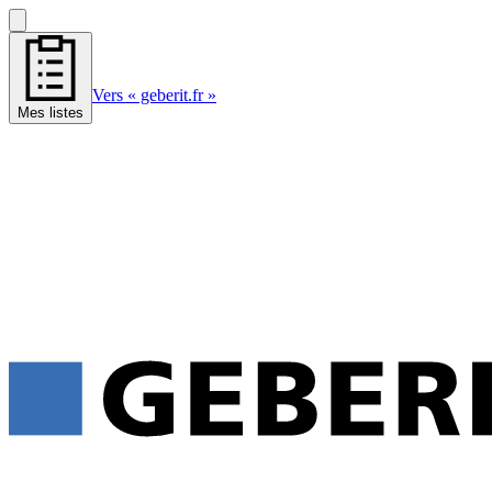
Vers « geberit.fr »
Mes listes