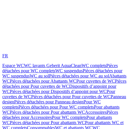
FR
Espace WC
WC lavants Geberit AquaClean
WC complets
Pièces
détachées pour WC complets
WC suspendus
Pièces détachées pour
WC suspendus
WC au sol
Pièces détachées pour WC au sol
Abattants
WC
Pièces détachées pour Abattants WC
Pour cuvettes de WC
Pièces
détachées pour Pour cuvettes de WC
Dispositifs d’appoint pour
WC
Pièces détachées pour Dispositifs d’appoint pour WC
Pour
cuvettes de WC
Pièces détachées pour Pour cuvettes de WC
Panneau
design
Pièces détachées pour Panneau design
Pour WC
complets
Pièces détachées pour Pour WC complets
Pour abattants
WC
Pièces détachées pour Pour abattants WC
Accessoires
Pièces
détachées pour Accessoires
Pour WC complets
Pour abattants
WC
Pièces détachées pour Pour abattants WC
Pour abattants WC et
WC complets
Consommables
WC et abattants WC
WC