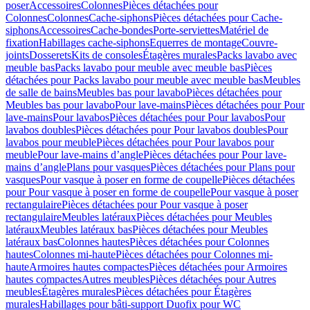
poser
Accessoires
Colonnes
Pièces détachées pour
Colonnes
Colonnes
Cache-siphons
Pièces détachées pour Cache-
siphons
Accessoires
Cache-bondes
Porte-serviettes
Matériel de
fixation
Habillages cache-siphons
Equerres de montage
Couvre-
joints
Dosserets
Kits de consoles
Étagères murales
Packs lavabo avec
meuble bas
Packs lavabo pour meuble avec meuble bas
Pièces
détachées pour Packs lavabo pour meuble avec meuble bas
Meubles
de salle de bains
Meubles bas pour lavabo
Pièces détachées pour
Meubles bas pour lavabo
Pour lave-mains
Pièces détachées pour Pour
lave-mains
Pour lavabos
Pièces détachées pour Pour lavabos
Pour
lavabos doubles
Pièces détachées pour Pour lavabos doubles
Pour
lavabos pour meuble
Pièces détachées pour Pour lavabos pour
meuble
Pour lave-mains d’angle
Pièces détachées pour Pour lave-
mains d’angle
Plans pour vasques
Pièces détachées pour Plans pour
vasques
Pour vasque à poser en forme de coupelle
Pièces détachées
pour Pour vasque à poser en forme de coupelle
Pour vasque à poser
rectangulaire
Pièces détachées pour Pour vasque à poser
rectangulaire
Meubles latéraux
Pièces détachées pour Meubles
latéraux
Meubles latéraux bas
Pièces détachées pour Meubles
latéraux bas
Colonnes hautes
Pièces détachées pour Colonnes
hautes
Colonnes mi-haute
Pièces détachées pour Colonnes mi-
haute
Armoires hautes compactes
Pièces détachées pour Armoires
hautes compactes
Autres meubles
Pièces détachées pour Autres
meubles
Étagères murales
Pièces détachées pour Étagères
murales
Habillages pour bâti-support Duofix pour WC