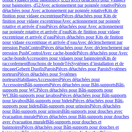
pour baignoires, d52
Avec actionnement par poignée rotative
Pièces
détachées pour Avec actionnement par poignée rotative
Kits de
finition pour vidage excentrique
Pièces détachées pour Kits de
finition pour vidage excentrique
Avec actionnement par poignée
rotative et arrivée d’eau
Pièces détachées pour Avec actionnement
par poignée rotative et arrivée d’eau
Kits de finition pour vidage
excentrique et arrivée d’eau
Pièces détachées pour Kits de finition
pour vidage excentrique et arrivée d’eau
Avec déclenchement par
pression PushControl
Pièces détachées pour Avec déclenchement par
pression PushControl
Avec cache-bonde
Pièces détachées pour Avec
cache-bonde
Accessoires pour vidages pour baignoires
Kits de
raccordement
Bouchons de bonde
Tés
Systèmes d’installation et de
rinçage
Geberit Duofix
Parois
Pièces détachées pour Parois
Systèmes
porteurs
Pièces détachées pour Systèmes
porteurs
Habillages
Accessoires
Pièces détachées pour
Accessoires
Bâti-supports
Pièces détachées pour Bâti-supports
Bâti-
supports pour WC
Pièces détachées pour Bâti-supports pour
WC
Bâti-supports pour lavabos
Pièces détachées pour Bâti-supports
pour lavabos
Bâti-supports pour bidets
Pièces détachées pour Bâti-
supports pour bidets
Bâti-supports pour urinoirs
Pièces détachées
pour Bâti-supports pour urinoirs
Bâti-supports pour douches avec
évacuation murale
Pièces détachées pour Bâti-supports pour douches
avec évacuation murale
Bâti-supports pour douches et
baignoires
Pièces détachées pour Bâti-supports pour douches et