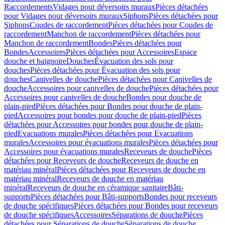
Raccordements
Vidages pour déversoirs muraux
Pièces détachées
pour Vidages pour déversoirs muraux
Siphons
Pièces détachées pour
Siphons
Coudes de raccordement
Pièces détachées pour Coudes de
raccordement
Manchon de raccordement
Pièces détachées pour
Manchon de raccordement
Bondes
Pièces détachées pour
Bondes
Accessoires
Pièces détachées pour Accessoires
Espace
douche et baignoire
Douches
Évacuation des sols pour
douches
Pièces détachées pour Évacuation des sols pour
douches
Canivelles de douche
Pièces détachées pour Canivelles de
douche
Accessoires pour canivelles de douche
Pièces détachées pour
Accessoires pour canivelles de douche
Bondes pour douche de
plain-pied
Pièces détachées pour Bondes pour douche de plain-
pied
Accessoires pour bondes pour douche de plain-pied
Pièces
détachées pour Accessoires pour bondes pour douche de plain-
pied
Evacuations murales
Pièces détachées pour Evacuations
murales
Accessoires pour évacuations murales
Pièces détachées pour
Accessoires pour évacuations murales
Receveurs de douche
Pièces
détachées pour Receveurs de douche
Receveurs de douche en
matériau minéral
Pièces détachées pour Receveurs de douche en
matériau minéral
Receveurs de douche en matériau
minéral
Receveurs de douche en céramique sanitaire
Bâti-
supports
Pièces détachées pour Bâti-supports
Bondes pour receveurs
de douche spécifiques
Pièces détachées pour Bondes pour receveurs
de douche spécifiques
Accessoires
Séparations de douche
Pièces
détachées pour Séparations de douche
Séparations de douche