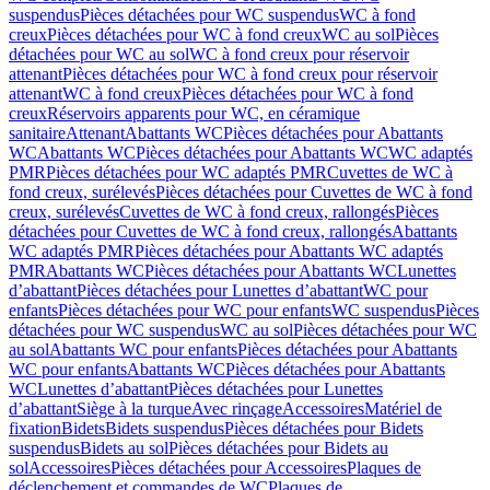
suspendus
Pièces détachées pour WC suspendus
WC à fond
creux
Pièces détachées pour WC à fond creux
WC au sol
Pièces
détachées pour WC au sol
WC à fond creux pour réservoir
attenant
Pièces détachées pour WC à fond creux pour réservoir
attenant
WC à fond creux
Pièces détachées pour WC à fond
creux
Réservoirs apparents pour WC, en céramique
sanitaire
Attenant
Abattants WC
Pièces détachées pour Abattants
WC
Abattants WC
Pièces détachées pour Abattants WC
WC adaptés
PMR
Pièces détachées pour WC adaptés PMR
Cuvettes de WC à
fond creux, surélevés
Pièces détachées pour Cuvettes de WC à fond
creux, surélevés
Cuvettes de WC à fond creux, rallongés
Pièces
détachées pour Cuvettes de WC à fond creux, rallongés
Abattants
WC adaptés PMR
Pièces détachées pour Abattants WC adaptés
PMR
Abattants WC
Pièces détachées pour Abattants WC
Lunettes
d’abattant
Pièces détachées pour Lunettes d’abattant
WC pour
enfants
Pièces détachées pour WC pour enfants
WC suspendus
Pièces
détachées pour WC suspendus
WC au sol
Pièces détachées pour WC
au sol
Abattants WC pour enfants
Pièces détachées pour Abattants
WC pour enfants
Abattants WC
Pièces détachées pour Abattants
WC
Lunettes d’abattant
Pièces détachées pour Lunettes
d’abattant
Siège à la turque
Avec rinçage
Accessoires
Matériel de
fixation
Bidets
Bidets suspendus
Pièces détachées pour Bidets
suspendus
Bidets au sol
Pièces détachées pour Bidets au
sol
Accessoires
Pièces détachées pour Accessoires
Plaques de
déclenchement et commandes de WC
Plaques de