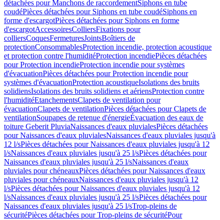
détachées pour Manchons de raccordement
Siphons en tube
coudé
Pièces détachées pour Siphons en tube coudé
Siphons en
forme d'escargot
Pièces détachées pour Siphons en forme
d'escargot
Accessoires
Colliers
Fixations pour
colliers
Coques
Fermetures
Joints
Boîtiers de
protection
Consommables
Protection incendie, protection acoustique
et protection contre l'humidité
Protection incendie
Pièces détachées
pour Protection incendie
Protection incendie pour systèmes
d'évacuation
Pièces détachées pour Protection incendie pour
systèmes d'évacuation
Protection acoustique
Isolations des bruits
solidiens
Isolations des bruits solidiens et aériens
Protection contre
l'humidité
Etanchements
Clapets de ventilation pour
évacuation
Clapets de ventilation
Pièces détachées pour Clapets de
ventilation
Soupapes de retenue d'énergie
Évacuation des eaux de
toiture Geberit Pluvia
Naissances d'eaux pluviales
Pièces détachées
pour Naissances d'eaux pluviales
Naissances d'eaux pluviales jusqu'à
12 l/s
Pièces détachées pour Naissances d'eaux pluviales jusqu'à 12
l/s
Naissances d'eaux pluviales jusqu'à 25 l/s
Pièces détachées pour
Naissances d'eaux pluviales jusqu'à 25 l/s
Naissances d'eaux
pluviales pour chéneaux
Pièces détachées pour Naissances d'eaux
pluviales pour chéneaux
Naissances d'eaux pluviales jusqu'à 12
l/s
Pièces détachées pour Naissances d'eaux pluviales jusqu'à 12
l/s
Naissances d'eaux pluviales jusqu'à 25 l/s
Pièces détachées pour
Naissances d'eaux pluviales jusqu'à 25 l/s
Trop-pleins de
sécurité
Pièces détachées pour Trop-pleins de sécurité
Pour