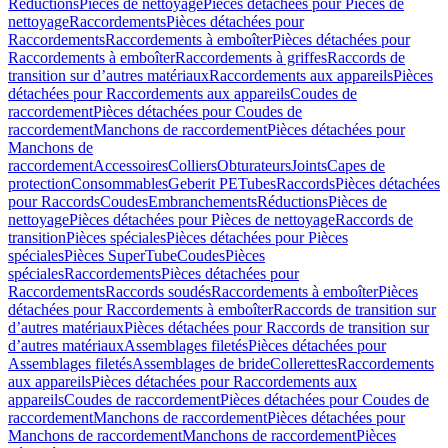
Réductions
Pièces de nettoyage
Pièces détachées pour Pièces de
nettoyage
Raccordements
Pièces détachées pour
Raccordements
Raccordements à emboîter
Pièces détachées pour
Raccordements à emboîter
Raccordements à griffes
Raccords de
transition sur d’autres matériaux
Raccordements aux appareils
Pièces
détachées pour Raccordements aux appareils
Coudes de
raccordement
Pièces détachées pour Coudes de
raccordement
Manchons de raccordement
Pièces détachées pour
Manchons de
raccordement
Accessoires
Colliers
Obturateurs
Joints
Capes de
protection
Consommables
Geberit PE
Tubes
Raccords
Pièces détachées
pour Raccords
Coudes
Embranchements
Réductions
Pièces de
nettoyage
Pièces détachées pour Pièces de nettoyage
Raccords de
transition
Pièces spéciales
Pièces détachées pour Pièces
spéciales
Pièces SuperTube
Coudes
Pièces
spéciales
Raccordements
Pièces détachées pour
Raccordements
Raccords soudés
Raccordements à emboîter
Pièces
détachées pour Raccordements à emboîter
Raccords de transition sur
d’autres matériaux
Pièces détachées pour Raccords de transition sur
d’autres matériaux
Assemblages filetés
Pièces détachées pour
Assemblages filetés
Assemblages de bride
Collerettes
Raccordements
aux appareils
Pièces détachées pour Raccordements aux
appareils
Coudes de raccordement
Pièces détachées pour Coudes de
raccordement
Manchons de raccordement
Pièces détachées pour
Manchons de raccordement
Manchons de raccordement
Pièces