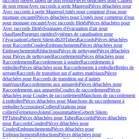
raccords filetés
Clapets de non retour
Pièces détachées pour Clapets
de non retour
Avec raccords à sertir Mapress
Pièces détachées pour
Avec raccords à sertir Mapress
Unités pour compteur d'eau pour
montage encastré
Pièces détachées pour Unités pour compteur d'eau
pour montage encastré
Avec raccords filetés
Pièces détachées pour
Avec raccords filetés
Soupapes d'évacuation d'air pour
chauffage
Purgeurs rapides
Systèmes de canalisation pour
l’évacuation
Geberit Silent-db20
Tubes
Raccords
Pièces détachées
pour Raccords
Coudes
Embranchements
Pièces détachées pour
Embranchements
Réductions
Pièces de nettoyage
Pièces détachées
pour Pièces de nettoyage
Raccordements
Pièces détachées pour
Raccordements
Raccordements à souder
Raccordements à
emboîter
Pièces détachées pour Raccordements à emboîter
Brides de
serrage
Raccords de transition sur d’autres matériaux
Pièces
détachées pour Raccords de transition sur d’autres
matériaux
Raccordements aux appareils
Pièces détachées pour
Raccordements aux appareils
Coudes de raccordement
Pièces
détachées pour Coudes de raccordement
Manchons de raccordement
à emboîter
Pièces détachées pour Manchons de raccordement à
emboîter
Accessoires
Colliers
Fixations pour
colliers
Fermetures
Joints
Consommables
Geberit Silent-
PP
Tubes
Pièces détachées pour Tubes
Raccords
Pièces détachées
pour Raccords
Coudes
Pièces détachées pour
Coudes
Embranchements
Pièces détachées pour
Embranchements
Réductions
Pièces détachées pour