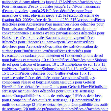
naissances d’eaux pluviales jusqu’à 12 l/s
Pièces détachées pour
Pour naissances d’eaux pluviales jusqu’à 12 l/s
Pour naissances
d’eaux pluviales jusqu’à 25 l/s
Pièces détachées pour Pour
naissances d’eaux pluviales jusqu’à 25 l/s
Fixations
Système de
fixation d40–200
Système de fixation d250–315
Accessoires
Pièces
détachées pour Accessoires
Pour naissances
Pièces détachées pour
Pour naissances
Pour fixations
Évacuation des eaux de toiture
conventionnelle
Naissances d'eaux pluviales
Pièces détachées pour
Naissances d'eaux pluviales
Raccords au pare-vapeur
Pièces
détachées pour Raccords au pare-vapeur
Accessoires
Pièces
détachées pour Accessoires
Évacuation des sols
Evacuation de
surface pour l'intérieur et l'extérieur
Pièces détachées pour
Evacuation de surface pour l'intérieur et l'extérieur
Siphons de sol
pour balcons et terrasses, 10 x 10 cm
Pièces détachées pour Siphons
de sol pour balcons et terrasses, 10 x 10 cm
Siphons de sol 13 x 13
cm
Pièces détachées pour Siphons de sol 13 x 13 cm
Grilles-avaloirs
15 x 15 cm
Pièces détachées pour Grilles-avaloirs 15 x 15
cm
Accessoires
Pièces détachées pour Accessoires
Outillages,
composants réseau et logiciels
Outillages
Outils pour Geberit
FlowFit
Pièces détachées pour Outils pour Geberit FlowFit
Outils de
sertissage manuel
Pièces détachées pour Outils de sertissage
manuel
Compatibilité des outils de sertissage [1]
Pièces détachées
pour Compatibilité des outils de sertissage [1]
Compatibilité des
outils de sertissage [2]
Pièces détachées pour Compatibilité des outils
de sertissage [2]
Outils de préparation de tubes
Pièces détachées pour