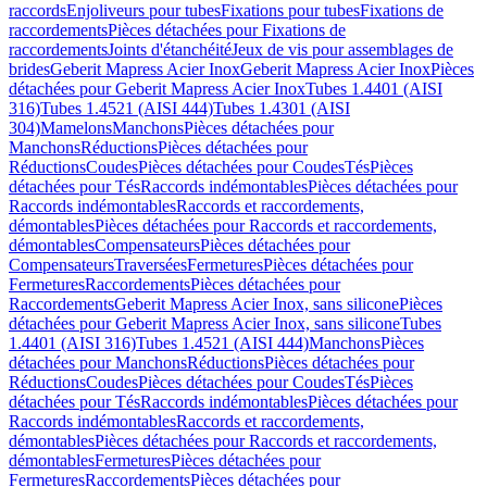
raccords
Enjoliveurs pour tubes
Fixations pour tubes
Fixations de
raccordements
Pièces détachées pour Fixations de
raccordements
Joints d'étanchéité
Jeux de vis pour assemblages de
brides
Geberit Mapress Acier Inox
Geberit Mapress Acier Inox
Pièces
détachées pour Geberit Mapress Acier Inox
Tubes 1.4401 (AISI
316)
Tubes 1.4521 (AISI 444)
Tubes 1.4301 (AISI
304)
Mamelons
Manchons
Pièces détachées pour
Manchons
Réductions
Pièces détachées pour
Réductions
Coudes
Pièces détachées pour Coudes
Tés
Pièces
détachées pour Tés
Raccords indémontables
Pièces détachées pour
Raccords indémontables
Raccords et raccordements,
démontables
Pièces détachées pour Raccords et raccordements,
démontables
Compensateurs
Pièces détachées pour
Compensateurs
Traversées
Fermetures
Pièces détachées pour
Fermetures
Raccordements
Pièces détachées pour
Raccordements
Geberit Mapress Acier Inox, sans silicone
Pièces
détachées pour Geberit Mapress Acier Inox, sans silicone
Tubes
1.4401 (AISI 316)
Tubes 1.4521 (AISI 444)
Manchons
Pièces
détachées pour Manchons
Réductions
Pièces détachées pour
Réductions
Coudes
Pièces détachées pour Coudes
Tés
Pièces
détachées pour Tés
Raccords indémontables
Pièces détachées pour
Raccords indémontables
Raccords et raccordements,
démontables
Pièces détachées pour Raccords et raccordements,
démontables
Fermetures
Pièces détachées pour
Fermetures
Raccordements
Pièces détachées pour