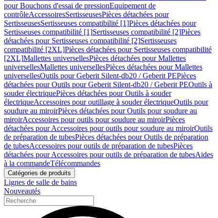
pour Bouchons d'essai de pression
Equipement de
contrôle
Accessoires
Sertisseuses
Pièces détachées pour
Sertisseuses
Sertisseuses compatibilité [1]
Pièces détachées pour
Sertisseuses compatibilité [1]
Sertisseuses compatibilité [2]
Pièces
détachées pour Sertisseuses compatibilité [2]
Sertisseuses
compatibilité [2XL]
Pièces détachées pour Sertisseuses compatibilité
[2XL]
Mallettes universelles
Pièces détachées pour Mallettes
universelles
Mallettes universelles
Pièces détachées pour Mallettes
universelles
Outils pour Geberit Silent-db20 / Geberit PE
Pièces
détachées pour Outils pour Geberit Silent-db20 / Geberit PE
Outils à
souder électrique
Pièces détachées pour Outils à souder
électrique
Accessoires pour outillage à souder électrique
Outils pour
soudure au miroir
Pièces détachées pour Outils pour soudure au
miroir
Accessoires pour outils pour soudure au miroir
Pièces
détachées pour Accessoires pour outils pour soudure au miroir
Outils
de préparation de tubes
Pièces détachées pour Outils de préparation
de tubes
Accessoires pour outils de préparation de tubes
Pièces
détachées pour Accessoires pour outils de préparation de tubes
Aides
à la commande
Télécommandes
Catégories de produits
Lignes de salle de bains
Nouveautés