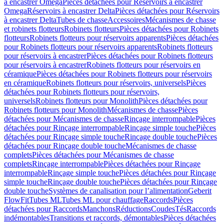
à encastrer Omega
Pièces détachées pour Réservoirs à encastrer
Omega
Réservoirs à encastrer Delta
Pièces détachées pour Réservoirs
à encastrer Delta
Tubes de chasse
Accessoires
Mécanismes de chasse
et robinets flotteurs
Robinets flotteurs
Pièces détachées pour Robinets
flotteurs
Robinets flotteurs pour réservoirs apparents
Pièces détachées
pour Robinets flotteurs pour réservoirs apparents
Robinets flotteurs
pour réservoirs à encastrer
Pièces détachées pour Robinets flotteurs
pour réservoirs à encastrer
Robinets flotteurs pour réservoirs en
céramique
Pièces détachées pour Robinets flotteurs pour réservoirs
en céramique
Robinets flotteurs pour réservoirs, universels
Pièces
détachées pour Robinets flotteurs pour réservoirs,
universels
Robinets flotteurs pour Monolith
Pièces détachées pour
Robinets flotteurs pour Monolith
Mécanismes de chasse
Pièces
détachées pour Mécanismes de chasse
Rinçage interrompable
Pièces
détachées pour Rinçage interrompable
Rinçage simple touche
Pièces
détachées pour Rinçage simple touche
Rinçage double touche
Pièces
détachées pour Rinçage double touche
Mécanismes de chasse
complets
Pièces détachées pour Mécanismes de chasse
complets
Rinçage interrompable
Pièces détachées pour Rinçage
interrompable
Rinçage simple touche
Pièces détachées pour Rinçage
simple touche
Rinçage double touche
Pièces détachées pour Rinçage
double touche
Systèmes de canalisation pour l’alimentation
Geberit
FlowFit
Tubes ML
Tubes ML pour chauffage
Raccords
Pièces
détachées pour Raccords
Manchons
Réductions
Coudes
Tés
Raccords
indémontables
Transitions et raccords, démontables
Pièces détachées