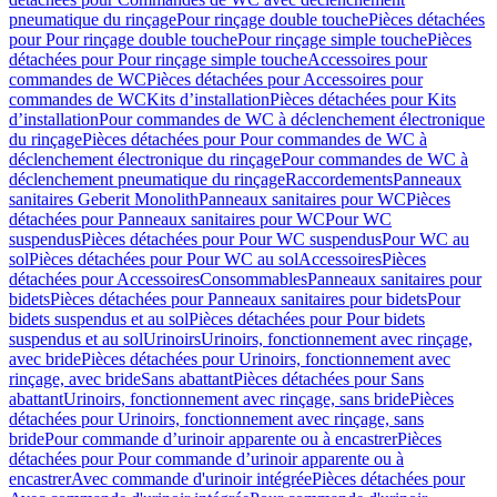
pneumatique du rinçage
Pour rinçage double touche
Pièces détachées
pour Pour rinçage double touche
Pour rinçage simple touche
Pièces
détachées pour Pour rinçage simple touche
Accessoires pour
commandes de WC
Pièces détachées pour Accessoires pour
commandes de WC
Kits d’installation
Pièces détachées pour Kits
d’installation
Pour commandes de WC à déclenchement électronique
du rinçage
Pièces détachées pour Pour commandes de WC à
déclenchement électronique du rinçage
Pour commandes de WC à
déclenchement pneumatique du rinçage
Raccordements
Panneaux
sanitaires Geberit Monolith
Panneaux sanitaires pour WC
Pièces
détachées pour Panneaux sanitaires pour WC
Pour WC
suspendus
Pièces détachées pour Pour WC suspendus
Pour WC au
sol
Pièces détachées pour Pour WC au sol
Accessoires
Pièces
détachées pour Accessoires
Consommables
Panneaux sanitaires pour
bidets
Pièces détachées pour Panneaux sanitaires pour bidets
Pour
bidets suspendus et au sol
Pièces détachées pour Pour bidets
suspendus et au sol
Urinoirs
Urinoirs, fonctionnement avec rinçage,
avec bride
Pièces détachées pour Urinoirs, fonctionnement avec
rinçage, avec bride
Sans abattant
Pièces détachées pour Sans
abattant
Urinoirs, fonctionnement avec rinçage, sans bride
Pièces
détachées pour Urinoirs, fonctionnement avec rinçage, sans
bride
Pour commande d’urinoir apparente ou à encastrer
Pièces
détachées pour Pour commande d’urinoir apparente ou à
encastrer
Avec commande d'urinoir intégrée
Pièces détachées pour