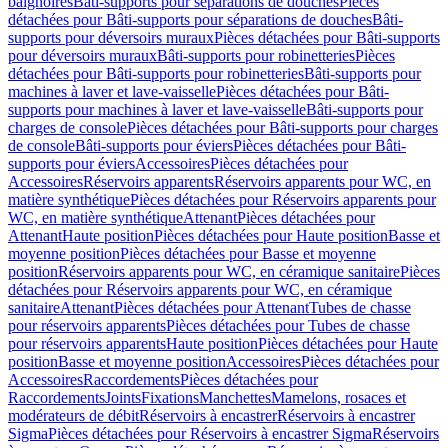
baignoires
Bâti-supports pour séparations de douches
Pièces
détachées pour Bâti-supports pour séparations de douches
Bâti-
supports pour déversoirs muraux
Pièces détachées pour Bâti-supports
pour déversoirs muraux
Bâti-supports pour robinetteries
Pièces
détachées pour Bâti-supports pour robinetteries
Bâti-supports pour
machines à laver et lave-vaisselle
Pièces détachées pour Bâti-
supports pour machines à laver et lave-vaisselle
Bâti-supports pour
charges de console
Pièces détachées pour Bâti-supports pour charges
de console
Bâti-supports pour éviers
Pièces détachées pour Bâti-
supports pour éviers
Accessoires
Pièces détachées pour
Accessoires
Réservoirs apparents
Réservoirs apparents pour WC, en
matière synthétique
Pièces détachées pour Réservoirs apparents pour
WC, en matière synthétique
Attenant
Pièces détachées pour
Attenant
Haute position
Pièces détachées pour Haute position
Basse et
moyenne position
Pièces détachées pour Basse et moyenne
position
Réservoirs apparents pour WC, en céramique sanitaire
Pièces
détachées pour Réservoirs apparents pour WC, en céramique
sanitaire
Attenant
Pièces détachées pour Attenant
Tubes de chasse
pour réservoirs apparents
Pièces détachées pour Tubes de chasse
pour réservoirs apparents
Haute position
Pièces détachées pour Haute
position
Basse et moyenne position
Accessoires
Pièces détachées pour
Accessoires
Raccordements
Pièces détachées pour
Raccordements
Joints
Fixations
Manchettes
Mamelons, rosaces et
modérateurs de débit
Réservoirs à encastrer
Réservoirs à encastrer
Sigma
Pièces détachées pour Réservoirs à encastrer Sigma
Réservoirs