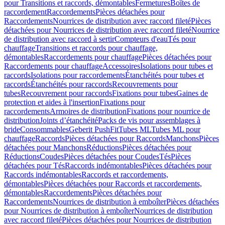
pour Transitions et raccords, démontables
Fermetures
Boîtes de
raccordement
Raccordements
Pièces détachées pour
Raccordements
Nourrices de distribution avec raccord fileté
Pièces
détachées pour Nourrices de distribution avec raccord fileté
Nourrice
de distribution avec raccord à sertir
Compteurs d'eau
Tés pour
chauffage
Transitions et raccords pour chauffage,
démontables
Raccordements pour chauffage
Pièces détachées pour
Raccordements pour chauffage
Accessoires
Isolations pour tubes et
raccords
Isolations pour raccordements
Étanchéités pour tubes et
raccords
Étanchéités pour raccords
Recouvrements pour
tubes
Recouvrement pour raccords
Fixations pour tubes
Gaines de
protection et aides à l'insertion
Fixations pour
raccordements
Armoires de distribution
Fixations pour nourrice de
distribution
Joints d’étanchéité
Packs de vis pour assemblages à
bride
Consommables
Geberit PushFit
Tubes ML
Tubes ML pour
chauffage
Raccords
Pièces détachées pour Raccords
Manchons
Pièces
détachées pour Manchons
Réductions
Pièces détachées pour
Réductions
Coudes
Pièces détachées pour Coudes
Tés
Pièces
détachées pour Tés
Raccords indémontables
Pièces détachées pour
Raccords indémontables
Raccords et raccordements,
démontables
Pièces détachées pour Raccords et raccordements,
démontables
Raccordements
Pièces détachées pour
Raccordements
Nourrices de distribution à emboîter
Pièces détachées
pour Nourrices de distribution à emboîter
Nourrices de distribution
avec raccord fileté
Pièces détachées pour Nourrices de distribution