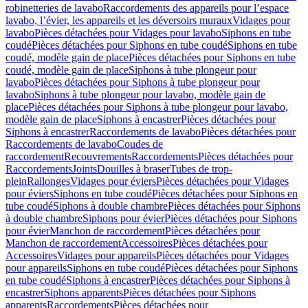
robinetteries de lavabo
Raccordements des appareils pour l’espace
lavabo, l’évier, les appareils et les déversoirs muraux
Vidages pour
lavabo
Pièces détachées pour Vidages pour lavabo
Siphons en tube
coudé
Pièces détachées pour Siphons en tube coudé
Siphons en tube
coudé, modèle gain de place
Pièces détachées pour Siphons en tube
coudé, modèle gain de place
Siphons à tube plongeur pour
lavabo
Pièces détachées pour Siphons à tube plongeur pour
lavabo
Siphons à tube plongeur pour lavabo, modèle gain de
place
Pièces détachées pour Siphons à tube plongeur pour lavabo,
modèle gain de place
Siphons à encastrer
Pièces détachées pour
Siphons à encastrer
Raccordements de lavabo
Pièces détachées pour
Raccordements de lavabo
Coudes de
raccordement
Recouvrements
Raccordements
Pièces détachées pour
Raccordements
Joints
Douilles à braser
Tubes de trop-
plein
Rallonges
Vidages pour éviers
Pièces détachées pour Vidages
pour éviers
Siphons en tube coudé
Pièces détachées pour Siphons en
tube coudé
Siphons à double chambre
Pièces détachées pour Siphons
à double chambre
Siphons pour évier
Pièces détachées pour Siphons
pour évier
Manchon de raccordement
Pièces détachées pour
Manchon de raccordement
Accessoires
Pièces détachées pour
Accessoires
Vidages pour appareils
Pièces détachées pour Vidages
pour appareils
Siphons en tube coudé
Pièces détachées pour Siphons
en tube coudé
Siphons à encastrer
Pièces détachées pour Siphons à
encastrer
Siphons apparents
Pièces détachées pour Siphons
apparents
Raccordements
Pièces détachées pour