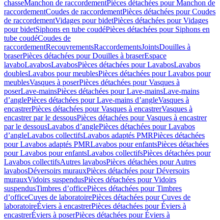
chasse
Manchon de raccordement
Pièces détachées pour Manchon de
raccordement
Coudes de raccordement
Pièces détachées pour Coudes
de raccordement
Vidages pour bidet
Pièces détachées pour Vidages
pour bidet
Siphons en tube coudé
Pièces détachées pour Siphons en
tube coudé
Coudes de
raccordement
Recouvrements
Raccordements
Joints
Douilles à
braser
Pièces détachées pour Douilles à braser
Espace
lavabo
Lavabos
Lavabos
Pièces détachées pour Lavabos
Lavabos
doubles
Lavabos pour meubles
Pièces détachées pour Lavabos pour
meubles
Vasques à poser
Pièces détachées pour Vasques à
poser
Lave-mains
Pièces détachées pour Lave-mains
Lave-mains
d’angle
Pièces détachées pour Lave-mains d’angle
Vasques à
encastrer
Pièces détachées pour Vasques à encastrer
Vasques à
encastrer par le dessous
Pièces détachées pour Vasques à encastrer
par le dessous
Lavabos d’angle
Pièces détachées pour Lavabos
d’angle
Lavabos collectifs
Lavabos adaptés PMR
Pièces détachées
pour Lavabos adaptés PMR
Lavabos pour enfants
Pièces détachées
pour Lavabos pour enfants
Lavabos collectifs
Pièces détachées pour
Lavabos collectifs
Autres lavabos
Pièces détachées pour Autres
lavabos
Déversoirs muraux
Pièces détachées pour Déversoirs
muraux
Vidoirs suspendus
Pièces détachées pour Vidoirs
suspendus
Timbres dʼoffice
Pièces détachées pour Timbres
dʼoffice
Cuves de laboratoire
Pièces détachées pour Cuves de
laboratoire
Éviers à encastrer
Pièces détachées pour Éviers à
encastrer
Éviers à poser
Pièces détachées pour Éviers à