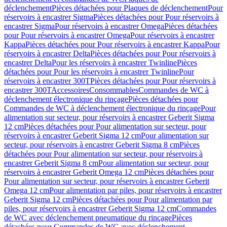
déclenchement
Pièces détachées pour Plaques de déclenchement
Pour
réservoirs à encastrer Sigma
Pièces détachées pour Pour réservoirs à
encastrer Sigma
Pour réservoirs à encastrer Omega
Pièces détachées
pour Pour réservoirs à encastrer Omega
Pour réservoirs à encastrer
Kappa
Pièces détachées pour Pour réservoirs à encastrer Kappa
Pour
réservoirs à encastrer Delta
Pièces détachées pour Pour réservoirs à
encastrer Delta
Pour les réservoirs à encastrer Twinline
Pièces
détachées pour Pour les réservoirs à encastrer Twinline
Pour
réservoirs à encastrer 300T
Pièces détachées pour Pour réservoirs à
encastrer 300T
Accessoires
Consommables
Commandes de WC à
déclenchement électronique du rinçage
Pièces détachées pour
Commandes de WC à déclenchement électronique du rinçage
Pour
alimentation sur secteur, pour réservoirs à encastrer Geberit Sigma
12 cm
Pièces détachées pour Pour alimentation sur secteur, pour
réservoirs à encastrer Geberit Sigma 12 cm
Pour alimentation sur
secteur, pour réservoirs à encastrer Geberit Sigma 8 cm
Pièces
détachées pour Pour alimentation sur secteur, pour réservoirs à
encastrer Geberit Sigma 8 cm
Pour alimentation sur secteur, pour
réservoirs à encastrer Geberit Omega 12 cm
Pièces détachées pour
Pour alimentation sur secteur, pour réservoirs à encastrer Geberit
Omega 12 cm
Pour alimentation par piles, pour réservoirs à encastrer
Geberit Sigma 12 cm
Pièces détachées pour Pour alimentation par
piles, pour réservoirs à encastrer Geberit Sigma 12 cm
Commandes
de WC avec déclenchement pneumatique du rinçage
Pièces
détachées pour Commandes de WC avec déclenchement