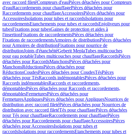
avec raccord fileté
Compteurs d'eau
Pièces détachées pour Compteurs
d'eau
Raccordements pour chauffage
Pièces détachées pour
Raccordements pour chauffage
Accessoires
Pièces détachées pour
Accessoires
Isolations pour tubes et raccords
Isolations pour
raccordements
Etanchements pour tubes et raccords
Enjoliveurs pour
tubes
Fixations pour tubes
Gaines de protection et aides à
l'insertion
Fixations de raccordements
Pièces détachées pour
Fixations de raccordements
Armoires de distribution
Pièces détachées
pour Armoires de distribution
Fixations pour nourrice de
distribution
Joints d'étanchéité
Geberit Mepla
Tubes multicouches
pour eau potable
Tubes multicouches pour chauffage
Raccords
Pièces
détachées pour Raccords
Manchons
Pièces détachées pour
Manchons
Réductions
Pièces détachées pour
Réductions
Coudes
Pièces détachées pour Coudes
Tés
Pièces
détachées pour Tés
Raccords indémontables
Pièces détachées pour
Raccords indémontables
Raccords et raccordements,
démontables
Pièces détachées pour Raccords et raccordements,
démontables
Fermetures
Pièces détachées pour
Fermetures
Appliques
Pièces détachées pour Appliques
Nourrices de
distribution avec raccord fileté
Pièces détachées pour Nourrices de
distribution avec raccord fileté
Tés pour chauffage
Pièces détachées
pour Tés pour chauffage
Raccordements pour chauffage
Pièces
détachées pour Raccordements pour chauffage
Accessoires
Pièces
détachées pour Accessoires
Isolations pour tubes et
raccords
Isolations pour raccordements
Etanchements pour tubes et