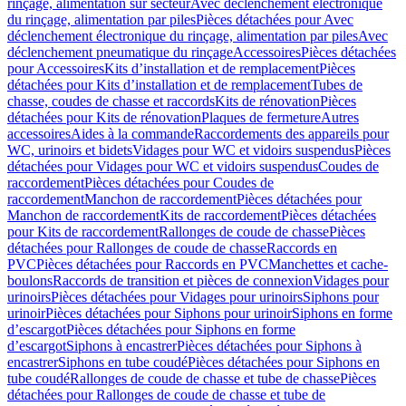
rinçage, alimentation sur secteur
Avec déclenchement électronique
du rinçage, alimentation par piles
Pièces détachées pour Avec
déclenchement électronique du rinçage, alimentation par piles
Avec
déclenchement pneumatique du rinçage
Accessoires
Pièces détachées
pour Accessoires
Kits d’installation et de remplacement
Pièces
détachées pour Kits d’installation et de remplacement
Tubes de
chasse, coudes de chasse et raccords
Kits de rénovation
Pièces
détachées pour Kits de rénovation
Plaques de fermeture
Autres
accessoires
Aides à la commande
Raccordements des appareils pour
WC, urinoirs et bidets
Vidages pour WC et vidoirs suspendus
Pièces
détachées pour Vidages pour WC et vidoirs suspendus
Coudes de
raccordement
Pièces détachées pour Coudes de
raccordement
Manchon de raccordement
Pièces détachées pour
Manchon de raccordement
Kits de raccordement
Pièces détachées
pour Kits de raccordement
Rallonges de coude de chasse
Pièces
détachées pour Rallonges de coude de chasse
Raccords en
PVC
Pièces détachées pour Raccords en PVC
Manchettes et cache-
boulons
Raccords de transition et pièces de connexion
Vidages pour
urinoirs
Pièces détachées pour Vidages pour urinoirs
Siphons pour
urinoir
Pièces détachées pour Siphons pour urinoir
Siphons en forme
d’escargot
Pièces détachées pour Siphons en forme
d’escargot
Siphons à encastrer
Pièces détachées pour Siphons à
encastrer
Siphons en tube coudé
Pièces détachées pour Siphons en
tube coudé
Rallonges de coude de chasse et tube de chasse
Pièces
détachées pour Rallonges de coude de chasse et tube de