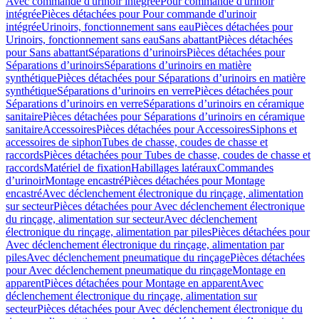
Avec commande d'urinoir intégrée
Pour commande d'urinoir
intégrée
Pièces détachées pour Pour commande d'urinoir
intégrée
Urinoirs, fonctionnement sans eau
Pièces détachées pour
Urinoirs, fonctionnement sans eau
Sans abattant
Pièces détachées
pour Sans abattant
Séparations d’urinoirs
Pièces détachées pour
Séparations d’urinoirs
Séparations d’urinoirs en matière
synthétique
Pièces détachées pour Séparations d’urinoirs en matière
synthétique
Séparations d’urinoirs en verre
Pièces détachées pour
Séparations d’urinoirs en verre
Séparations d’urinoirs en céramique
sanitaire
Pièces détachées pour Séparations d’urinoirs en céramique
sanitaire
Accessoires
Pièces détachées pour Accessoires
Siphons et
accessoires de siphon
Tubes de chasse, coudes de chasse et
raccords
Pièces détachées pour Tubes de chasse, coudes de chasse et
raccords
Matériel de fixation
Habillages latéraux
Commandes
dʼurinoir
Montage encastré
Pièces détachées pour Montage
encastré
Avec déclenchement électronique du rinçage, alimentation
sur secteur
Pièces détachées pour Avec déclenchement électronique
du rinçage, alimentation sur secteur
Avec déclenchement
électronique du rinçage, alimentation par piles
Pièces détachées pour
Avec déclenchement électronique du rinçage, alimentation par
piles
Avec déclenchement pneumatique du rinçage
Pièces détachées
pour Avec déclenchement pneumatique du rinçage
Montage en
apparent
Pièces détachées pour Montage en apparent
Avec
déclenchement électronique du rinçage, alimentation sur
secteur
Pièces détachées pour Avec déclenchement électronique du