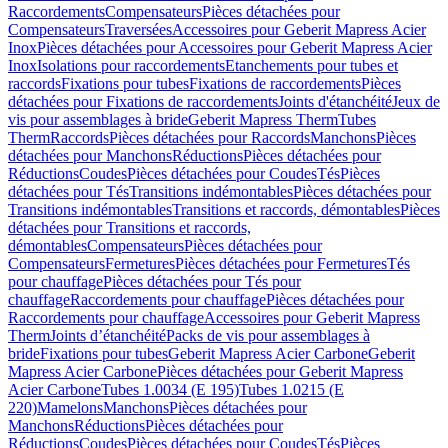
Raccordements
Compensateurs
Pièces détachées pour
Compensateurs
Traversées
Accessoires pour Geberit Mapress Acier
Inox
Pièces détachées pour Accessoires pour Geberit Mapress Acier
Inox
Isolations pour raccordements
Etanchements pour tubes et
raccords
Fixations pour tubes
Fixations de raccordements
Pièces
détachées pour Fixations de raccordements
Joints d'étanchéité
Jeux de
vis pour assemblages à bride
Geberit Mapress Therm
Tubes
Therm
Raccords
Pièces détachées pour Raccords
Manchons
Pièces
détachées pour Manchons
Réductions
Pièces détachées pour
Réductions
Coudes
Pièces détachées pour Coudes
Tés
Pièces
détachées pour Tés
Transitions indémontables
Pièces détachées pour
Transitions indémontables
Transitions et raccords, démontables
Pièces
détachées pour Transitions et raccords,
démontables
Compensateurs
Pièces détachées pour
Compensateurs
Fermetures
Pièces détachées pour Fermetures
Tés
pour chauffage
Pièces détachées pour Tés pour
chauffage
Raccordements pour chauffage
Pièces détachées pour
Raccordements pour chauffage
Accessoires pour Geberit Mapress
Therm
Joints d’étanchéité
Packs de vis pour assemblages à
bride
Fixations pour tubes
Geberit Mapress Acier Carbone
Geberit
Mapress Acier Carbone
Pièces détachées pour Geberit Mapress
Acier Carbone
Tubes 1.0034 (E 195)
Tubes 1.0215 (E
220)
Mamelons
Manchons
Pièces détachées pour
Manchons
Réductions
Pièces détachées pour
Réductions
Coudes
Pièces détachées pour Coudes
Tés
Pièces