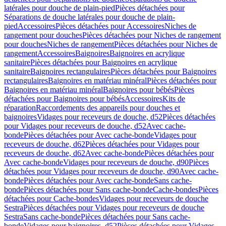
latérales pour douche de plain-pied
Pièces détachées pour
Séparations de douche latérales pour douche de plain-
pied
Accessoires
Pièces détachées pour Accessoires
Niches de
rangement pour douches
Pièces détachées pour Niches de rangement
pour douches
Niches de rangement
Pièces détachées pour Niches de
rangement
Accessoires
Baignoires
Baignoires en acrylique
sanitaire
Pièces détachées pour Baignoires en acrylique
sanitaire
Baignoires rectangulaires
Pièces détachées pour Baignoires
rectangulaires
Baignoires en matériau minéral
Pièces détachées pour
Baignoires en matériau minéral
Baignoires pour bébés
Pièces
détachées pour Baignoires pour bébés
Accessoires
Kits de
réparation
Raccordements des appareils pour douches et
baignoires
Vidages pour receveurs de douche, d52
Pièces détachées
pour Vidages pour receveurs de douche, d52
Avec cache-
bonde
Pièces détachées pour Avec cache-bonde
Vidages pour
receveurs de douche, d62
Pièces détachées pour Vidages pour
receveurs de douche, d62
Avec cache-bonde
Pièces détachées pour
Avec cache-bonde
Vidages pour receveurs de douche, d90
Pièces
détachées pour Vidages pour receveurs de douche, d90
Avec cache-
bonde
Pièces détachées pour Avec cache-bonde
Sans cache-
bonde
Pièces détachées pour Sans cache-bonde
Cache-bondes
Pièces
détachées pour Cache-bondes
Vidages pour receveurs de douche
Sestra
Pièces détachées pour Vidages pour receveurs de douche
Sestra
Sans cache-bonde
Pièces détachées pour Sans cache-
bonde
Vidages pour baignoires, d52
Pièces détachées pour Vidages