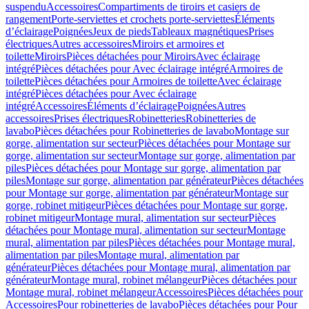
suspendu
Accessoires
Compartiments de tiroirs et casiers de
rangement
Porte-serviettes et crochets porte-serviettes
Éléments
d’éclairage
Poignées
Jeux de pieds
Tableaux magnétiques
Prises
électriques
Autres accessoires
Miroirs et armoires et
toilette
Miroirs
Pièces détachées pour Miroirs
Avec éclairage
intégré
Pièces détachées pour Avec éclairage intégré
Armoires de
toilette
Pièces détachées pour Armoires de toilette
Avec éclairage
intégré
Pièces détachées pour Avec éclairage
intégré
Accessoires
Éléments d’éclairage
Poignées
Autres
accessoires
Prises électriques
Robinetteries
Robinetteries de
lavabo
Pièces détachées pour Robinetteries de lavabo
Montage sur
gorge, alimentation sur secteur
Pièces détachées pour Montage sur
gorge, alimentation sur secteur
Montage sur gorge, alimentation par
piles
Pièces détachées pour Montage sur gorge, alimentation par
piles
Montage sur gorge, alimentation par générateur
Pièces détachées
pour Montage sur gorge, alimentation par générateur
Montage sur
gorge, robinet mitigeur
Pièces détachées pour Montage sur gorge,
robinet mitigeur
Montage mural, alimentation sur secteur
Pièces
détachées pour Montage mural, alimentation sur secteur
Montage
mural, alimentation par piles
Pièces détachées pour Montage mural,
alimentation par piles
Montage mural, alimentation par
générateur
Pièces détachées pour Montage mural, alimentation par
générateur
Montage mural, robinet mélangeur
Pièces détachées pour
Montage mural, robinet mélangeur
Accessoires
Pièces détachées pour
Accessoires
Pour robinetteries de lavabo
Pièces détachées pour Pour