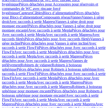
hygiénique
Pièces détachées pour Accessoires pour réservoirs et
commandes de WC avec rinçage forcé
hygiénique
Capteurs
Câbles
Blocs d’alimentation
Pièces détachées
pour Blocs d’alimentation
Composants réseau
Vannes
Vannes à siège
droit
Avec raccords à sertir Mapress
Vannes à siège droit pour
montage encastré
Pièces détachées pour Vannes à siège droit pour
montage encastré
Avec raccords à sertir Mepla
Pièces détachées pour
Avec raccords à sertir Mepla
Avec raccords à sertir Mapress
Avec
raccords filetés
Pièces détachées pour Avec raccords filetés
Vannes à
siège incliné
Pièces détachées pour Vannes à siège incliné
Avec
raccords à sertir FlowFit
Pièces détachées pour Avec raccords à sertir
FlowFit
Avec raccords à sertir Mepla
Pièces détachées pour Avec
raccords à sertir Mepla
Avec raccords à sertir Mapress
Pièces
détachées pour Avec raccords à sertir Mapress
Vannes de
prélèvement
Robinets de vidange
Robinets à boisseau
sphérique
Pièces détachées pour Robinets à boisseau sphérique
Avec
raccords à sertir FlowFit
Pièces détachées pour Avec raccords à sertir
FlowFit
Avec raccords à sertir Mepla
Pièces détachées pour Avec
raccords à sertir Mepla
Avec raccords à sertir Mapress
Pièces
détachées pour Avec raccords à sertir Mapress
Robinets à boisseau
sphérique pour montage encastré
Pièces détachées pour Robinets à
boisseau sphérique pour montage encastré
Avec raccords à sertir
FlowFit
Avec raccords à sertir Mepla
Avec raccords à sertir
Mapress
Pièces détachées pour Avec raccords à sertir Mapress
Avec