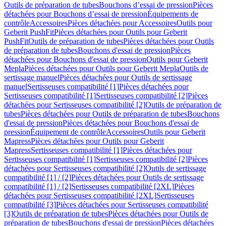
Outils de préparation de tubes
Bouchons d’essai de pression
Pièces
détachées pour Bouchons d’essai de pression
Équipements de
contrôle
Accessoires
Pièces détachées pour Accessoires
Outils pour
Geberit PushFit
Pièces détachées pour Outils pour Geberit
PushFit
Outils de préparation de tubes
Pièces détachées pour Outils
de préparation de tubes
Bouchons d'essai de pression
Pièces
détachées pour Bouchons d'essai de pression
Outils pour Geberit
Mepla
Pièces détachées pour Outils pour Geberit Mepla
Outils de
sertissage manuel
Pièces détachées pour Outils de sertissage
manuel
Sertisseuses compatibilité [1]
Pièces détachées pour
Sertisseuses compatibilité [1]
Sertisseuses compatibilité [2]
Pièces
détachées pour Sertisseuses compatibilité [2]
Outils de préparation de
tubes
Pièces détachées pour Outils de préparation de tubes
Bouchons
d'essai de pression
Pièces détachées pour Bouchons d'essai de
pression
Équipement de contrôle
Accessoires
Outils pour Geberit
Mapress
Pièces détachées pour Outils pour Geberit
Mapress
Sertisseuses compatibilité [1]
Pièces détachées pour
Sertisseuses compatibilité [1]
Sertisseuses compatibilité [2]
Pièces
détachées pour Sertisseuses compatibilité [2]
Outils de sertissage
compatibilité [1] / [2]
Pièces détachées pour Outils de sertissage
compatibilité [1] / [2]
Sertisseuses compatibilité [2XL]
Pièces
détachées pour Sertisseuses compatibilité [2XL]
Sertisseuses
compatibilité [3]
Pièces détachées pour Sertisseuses compatibilité
[3]
Outils de préparation de tubes
Pièces détachées pour Outils de
préparation de tubes
Bouchons d'essai de pression
Pièces détachées