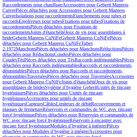
Raccordements pour chauffage
Accessoires pour Geberit Mapress
Cuivre
Pièces détachées pour Accessoires pour Geberit Mapress
Cuivre
Isolations pour raccordements
Etanchements pour tubes et
raccords
Enjoliveurs pour tubes
Fixations pour tubes
Fixations de
raccordements
Pièces détachées pour Fixations de
raccordements
Joints d'étanchéité
Jeux de vis pour assemblages à
bride
Geberit Mapress CuNiFe
Geberit Mapress CuNiFe
Pièces
détachées pour Geberit Mapress CuNiFe
Tubes
2.1972
Manchons
Pièces détachées pour Manchons
Réductions
Pièces
détachées pour Réductions
Coudes
Pièces détachées pour
Coudes
Tés
Pièces détachées pour Tés
Raccords indémontables
Pièces
détachées pour Raccords indémontables
Raccords et raccordements,
démontables
Pièces détachées pour Raccords et raccordements,
démontables
Traversées
Pièces détachées pour Traversées
Accessoires
pour Geberit Mapress CuNiFe
Joints d'étanchéité
Jeux de vis pour
assemblages de brides
Système d’hygiène Geberit
Unités de rinçage
hygiéniques
Pièces détachées pour Unités de rinçage
hygiéniques
Accessoires pour unités de rinçage
hygiéniques
Capteurs
Câbles
Limiteurs de débit
Recouvrements et
plaques de fermeture
Réservoirs et commandes de WC avec rinçage
forcé hygiénique
Pièces détachées pour Réservoirs et commandes de
WC avec rinçage forcé hygiénique
Réservoirs à encastrer avec
rinçage forcé hygiénique
Modules d’hygiène à intégrer
Pièces
détachées pour Modules d’hygiène à intégrer
Accessoires pour
réservoirs et commandes de WC avec rinçage forcé