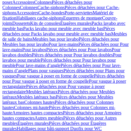
poser
Accessoires
Colonnes
Pièces détachées pour
Colonnes
Colonnes
Cache-siphons
Pièces détachées pour Cache-
siphons
Accessoires
Cache-bondes
Porte-serviettes
Matériel de
fixation
Habillages cache-siphons
Equerres de montage
Couvre-
joints
Dosserets
Kits de consoles
Étagères murales
Packs lavabo avec
meuble bas
Packs lavabo pour meuble avec meuble bas
Pièces
détachées pour Packs lavabo pour meuble avec meuble bas
Meubles
de salle de bains
Meubles bas pour lavabo
Pièces détachées pour
Meubles bas pour lavabo
Pour lave-mains
Pièces détachées pour Pour
lave-mains
Pour lavabos
Pièces détachées pour Pour lavabos
Pour
lavabos doubles
Pièces détachées pour Pour lavabos doubles
Pour
lavabos pour meuble
Pièces détachées pour Pour lavabos pour
meuble
Pour lave-mains d’angle
Pièces détachées pour Pour lave-
mains d’angle
Plans pour vasques
Pièces détachées pour Plans pour
vasques
Pour vasque à poser en forme de coupelle
Pièces détachées
pour Pour vasque à poser en forme de coupelle
Pour vasque à poser
rectangulaire
Pièces détachées pour Pour vasque à poser
rectangulaire
Meubles latéraux
Pièces détachées pour Meubles
latéraux
Meubles latéraux bas
Pièces détachées pour Meubles
latéraux bas
Colonnes hautes
Pièces détachées pour Colonnes
hautes
Colonnes mi-haute
Pièces détachées pour Colonnes mi-
haute
Armoires hautes compactes
Pièces détachées pour Armoires
hautes compactes
Autres meubles
Pièces détachées pour Autres
meubles
Étagères murales
Pièces détachées pour Étagères
murales
Habillages pour bâti-support Duofix pour WC