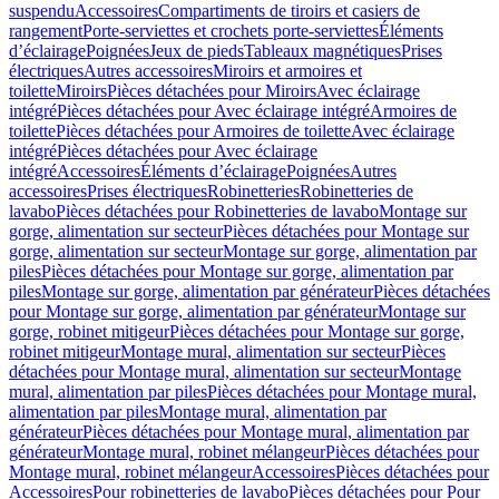
suspendu
Accessoires
Compartiments de tiroirs et casiers de
rangement
Porte-serviettes et crochets porte-serviettes
Éléments
d’éclairage
Poignées
Jeux de pieds
Tableaux magnétiques
Prises
électriques
Autres accessoires
Miroirs et armoires et
toilette
Miroirs
Pièces détachées pour Miroirs
Avec éclairage
intégré
Pièces détachées pour Avec éclairage intégré
Armoires de
toilette
Pièces détachées pour Armoires de toilette
Avec éclairage
intégré
Pièces détachées pour Avec éclairage
intégré
Accessoires
Éléments d’éclairage
Poignées
Autres
accessoires
Prises électriques
Robinetteries
Robinetteries de
lavabo
Pièces détachées pour Robinetteries de lavabo
Montage sur
gorge, alimentation sur secteur
Pièces détachées pour Montage sur
gorge, alimentation sur secteur
Montage sur gorge, alimentation par
piles
Pièces détachées pour Montage sur gorge, alimentation par
piles
Montage sur gorge, alimentation par générateur
Pièces détachées
pour Montage sur gorge, alimentation par générateur
Montage sur
gorge, robinet mitigeur
Pièces détachées pour Montage sur gorge,
robinet mitigeur
Montage mural, alimentation sur secteur
Pièces
détachées pour Montage mural, alimentation sur secteur
Montage
mural, alimentation par piles
Pièces détachées pour Montage mural,
alimentation par piles
Montage mural, alimentation par
générateur
Pièces détachées pour Montage mural, alimentation par
générateur
Montage mural, robinet mélangeur
Pièces détachées pour
Montage mural, robinet mélangeur
Accessoires
Pièces détachées pour
Accessoires
Pour robinetteries de lavabo
Pièces détachées pour Pour