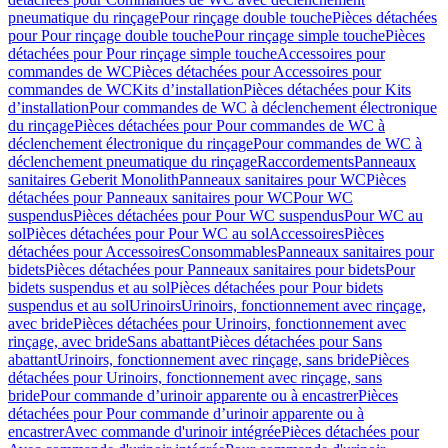
pneumatique du rinçage
Pour rinçage double touche
Pièces détachées
pour Pour rinçage double touche
Pour rinçage simple touche
Pièces
détachées pour Pour rinçage simple touche
Accessoires pour
commandes de WC
Pièces détachées pour Accessoires pour
commandes de WC
Kits d’installation
Pièces détachées pour Kits
d’installation
Pour commandes de WC à déclenchement électronique
du rinçage
Pièces détachées pour Pour commandes de WC à
déclenchement électronique du rinçage
Pour commandes de WC à
déclenchement pneumatique du rinçage
Raccordements
Panneaux
sanitaires Geberit Monolith
Panneaux sanitaires pour WC
Pièces
détachées pour Panneaux sanitaires pour WC
Pour WC
suspendus
Pièces détachées pour Pour WC suspendus
Pour WC au
sol
Pièces détachées pour Pour WC au sol
Accessoires
Pièces
détachées pour Accessoires
Consommables
Panneaux sanitaires pour
bidets
Pièces détachées pour Panneaux sanitaires pour bidets
Pour
bidets suspendus et au sol
Pièces détachées pour Pour bidets
suspendus et au sol
Urinoirs
Urinoirs, fonctionnement avec rinçage,
avec bride
Pièces détachées pour Urinoirs, fonctionnement avec
rinçage, avec bride
Sans abattant
Pièces détachées pour Sans
abattant
Urinoirs, fonctionnement avec rinçage, sans bride
Pièces
détachées pour Urinoirs, fonctionnement avec rinçage, sans
bride
Pour commande d’urinoir apparente ou à encastrer
Pièces
détachées pour Pour commande d’urinoir apparente ou à
encastrer
Avec commande d'urinoir intégrée
Pièces détachées pour