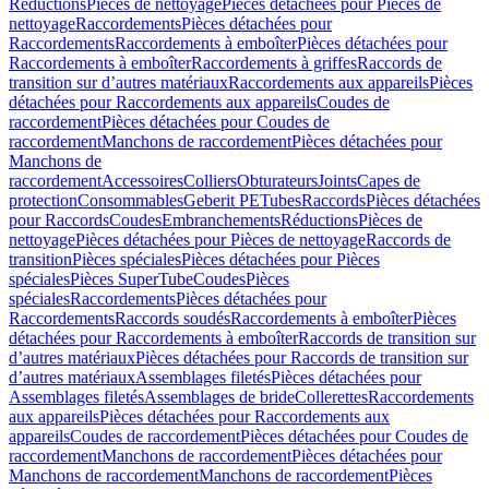
Réductions
Pièces de nettoyage
Pièces détachées pour Pièces de
nettoyage
Raccordements
Pièces détachées pour
Raccordements
Raccordements à emboîter
Pièces détachées pour
Raccordements à emboîter
Raccordements à griffes
Raccords de
transition sur d’autres matériaux
Raccordements aux appareils
Pièces
détachées pour Raccordements aux appareils
Coudes de
raccordement
Pièces détachées pour Coudes de
raccordement
Manchons de raccordement
Pièces détachées pour
Manchons de
raccordement
Accessoires
Colliers
Obturateurs
Joints
Capes de
protection
Consommables
Geberit PE
Tubes
Raccords
Pièces détachées
pour Raccords
Coudes
Embranchements
Réductions
Pièces de
nettoyage
Pièces détachées pour Pièces de nettoyage
Raccords de
transition
Pièces spéciales
Pièces détachées pour Pièces
spéciales
Pièces SuperTube
Coudes
Pièces
spéciales
Raccordements
Pièces détachées pour
Raccordements
Raccords soudés
Raccordements à emboîter
Pièces
détachées pour Raccordements à emboîter
Raccords de transition sur
d’autres matériaux
Pièces détachées pour Raccords de transition sur
d’autres matériaux
Assemblages filetés
Pièces détachées pour
Assemblages filetés
Assemblages de bride
Collerettes
Raccordements
aux appareils
Pièces détachées pour Raccordements aux
appareils
Coudes de raccordement
Pièces détachées pour Coudes de
raccordement
Manchons de raccordement
Pièces détachées pour
Manchons de raccordement
Manchons de raccordement
Pièces