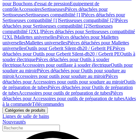
pour Bouchons d'essai de pression
Equipement de
contrôle
Accessoires
Sertisseuses
Pièces détachées pour
Sertisseuses
Sertisseuses compatibilité [1]
Pièces détachées pour
Sertisseuses compatibilité [1]
Sertisseuses compatibilité [2]
Pièces
détachées pour Sertisseuses compatibilité [2]
Sertisseuses
compatibilité [2XL]
Pièces détachées pour Sertisseuses compatibilité
[2XL]
Mallettes universelles
Pièces détachées pour Mallettes
universelles
Mallettes universelles
Pièces détachées pour Mallettes
universelles
Outils pour Geberit Silent-db20 / Geberit PE
Pièces
détachées pour Outils pour Geberit Silent-db20 / Geberit PE
Outils à
souder électrique
Pièces détachées pour Outils à souder
électrique
Accessoires pour outillage à souder électrique
Outils pour
soudure au miroir
Pièces détachées pour Outils pour soudure au
miroir
Accessoires pour outils pour soudure au miroir
Pièces
détachées pour Accessoires pour outils pour soudure au miroir
Outils
de préparation de tubes
Pièces détachées pour Outils de préparation
de tubes
Accessoires pour outils de préparation de tubes
Pièces
détachées pour Accessoires pour outils de préparation de tubes
Aides
à la commande
Télécommandes
Catégories de produits
Lignes de salle de bains
Nouveautés