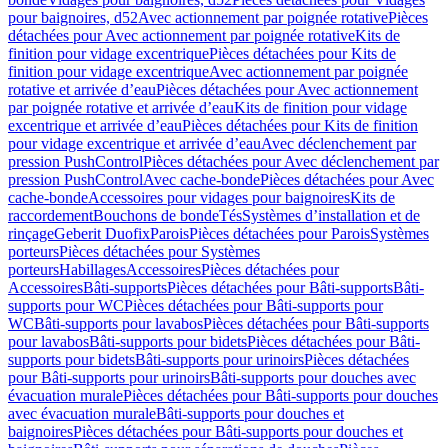
pour baignoires, d52
Avec actionnement par poignée rotative
Pièces
détachées pour Avec actionnement par poignée rotative
Kits de
finition pour vidage excentrique
Pièces détachées pour Kits de
finition pour vidage excentrique
Avec actionnement par poignée
rotative et arrivée d’eau
Pièces détachées pour Avec actionnement
par poignée rotative et arrivée d’eau
Kits de finition pour vidage
excentrique et arrivée d’eau
Pièces détachées pour Kits de finition
pour vidage excentrique et arrivée d’eau
Avec déclenchement par
pression PushControl
Pièces détachées pour Avec déclenchement par
pression PushControl
Avec cache-bonde
Pièces détachées pour Avec
cache-bonde
Accessoires pour vidages pour baignoires
Kits de
raccordement
Bouchons de bonde
Tés
Systèmes d’installation et de
rinçage
Geberit Duofix
Parois
Pièces détachées pour Parois
Systèmes
porteurs
Pièces détachées pour Systèmes
porteurs
Habillages
Accessoires
Pièces détachées pour
Accessoires
Bâti-supports
Pièces détachées pour Bâti-supports
Bâti-
supports pour WC
Pièces détachées pour Bâti-supports pour
WC
Bâti-supports pour lavabos
Pièces détachées pour Bâti-supports
pour lavabos
Bâti-supports pour bidets
Pièces détachées pour Bâti-
supports pour bidets
Bâti-supports pour urinoirs
Pièces détachées
pour Bâti-supports pour urinoirs
Bâti-supports pour douches avec
évacuation murale
Pièces détachées pour Bâti-supports pour douches
avec évacuation murale
Bâti-supports pour douches et
baignoires
Pièces détachées pour Bâti-supports pour douches et