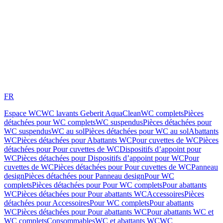
FR
Espace WC
WC lavants Geberit AquaClean
WC complets
Pièces
détachées pour WC complets
WC suspendus
Pièces détachées pour
WC suspendus
WC au sol
Pièces détachées pour WC au sol
Abattants
WC
Pièces détachées pour Abattants WC
Pour cuvettes de WC
Pièces
détachées pour Pour cuvettes de WC
Dispositifs d’appoint pour
WC
Pièces détachées pour Dispositifs d’appoint pour WC
Pour
cuvettes de WC
Pièces détachées pour Pour cuvettes de WC
Panneau
design
Pièces détachées pour Panneau design
Pour WC
complets
Pièces détachées pour Pour WC complets
Pour abattants
WC
Pièces détachées pour Pour abattants WC
Accessoires
Pièces
détachées pour Accessoires
Pour WC complets
Pour abattants
WC
Pièces détachées pour Pour abattants WC
Pour abattants WC et
WC complets
Consommables
WC et abattants WC
WC