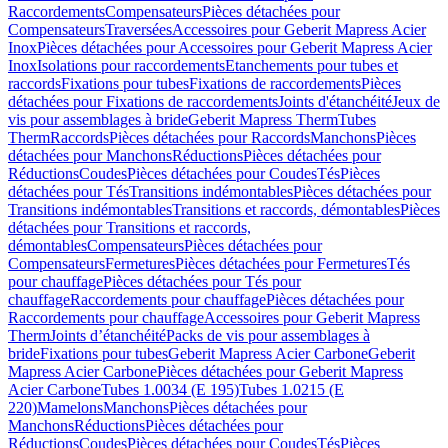
Raccordements
Compensateurs
Pièces détachées pour
Compensateurs
Traversées
Accessoires pour Geberit Mapress Acier
Inox
Pièces détachées pour Accessoires pour Geberit Mapress Acier
Inox
Isolations pour raccordements
Etanchements pour tubes et
raccords
Fixations pour tubes
Fixations de raccordements
Pièces
détachées pour Fixations de raccordements
Joints d'étanchéité
Jeux de
vis pour assemblages à bride
Geberit Mapress Therm
Tubes
Therm
Raccords
Pièces détachées pour Raccords
Manchons
Pièces
détachées pour Manchons
Réductions
Pièces détachées pour
Réductions
Coudes
Pièces détachées pour Coudes
Tés
Pièces
détachées pour Tés
Transitions indémontables
Pièces détachées pour
Transitions indémontables
Transitions et raccords, démontables
Pièces
détachées pour Transitions et raccords,
démontables
Compensateurs
Pièces détachées pour
Compensateurs
Fermetures
Pièces détachées pour Fermetures
Tés
pour chauffage
Pièces détachées pour Tés pour
chauffage
Raccordements pour chauffage
Pièces détachées pour
Raccordements pour chauffage
Accessoires pour Geberit Mapress
Therm
Joints d’étanchéité
Packs de vis pour assemblages à
bride
Fixations pour tubes
Geberit Mapress Acier Carbone
Geberit
Mapress Acier Carbone
Pièces détachées pour Geberit Mapress
Acier Carbone
Tubes 1.0034 (E 195)
Tubes 1.0215 (E
220)
Mamelons
Manchons
Pièces détachées pour
Manchons
Réductions
Pièces détachées pour
Réductions
Coudes
Pièces détachées pour Coudes
Tés
Pièces