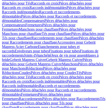
détachées pour Tés
Raccords en croix
Pièces détachées pour
Raccords en croix
Raccords indémontables
Pièces détachées pour
Raccords indémontables
Raccords et raccordements,
démontables
Pièces détachées pour Raccords et raccordements,
démontables
Compensateurs
Pièces détachées pour
Compensateurs
Fermetures
Pièces détachées pour
Fermetures
Manchons pour chauffage
Pièces détachées pour
Manchons pour chauffage
Tés pour chauffage
Pièces détachées pour
Tés pour chauffage
Raccordements pour chauffage
Pièces détachées
pour Raccordements pour chauffage
Accessoires pour Geberit
Mapress Acier Carbone
Etanchements pour tubes et
raccords
Enjoliveurs pour tubes
Fixations pour tubes
Fixations de
raccordements
Joints d'étanchéité
Jeux de vis pour assemblages à
bride
Geberit Mapress Cuivre
Geberit Mapress Cuivre
Pièces
détachées pour Geberit Mapress Cuivre
Manchons
Pièces détachées
pour Manchons
Réductions
Pièces détachées pour
Réductions
Coudes
Pièces détachées pour Coudes
Tés
Pièces
détachées pour Tés
Raccords en croix
Pièces détachées pour
Raccords en croix
Raccords indémontables
Pièces détachées pour
Raccords indémontables
Raccords et raccordements,
démontables
Pièces détachées pour Raccords et raccordements,
démontables
Fermetures
Pièces détachées pour
Fermetures
Raccordements
Pièces détachées pour Raccordements
Tés
pour chauffage
Pièces détachées pour Tés pour
chauffage
Raccordements pour chauffage
Pièces détachées pour