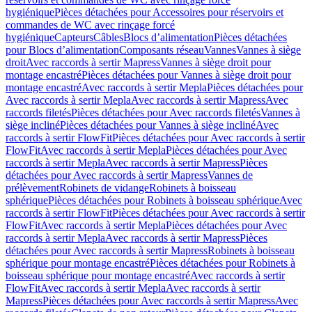
hygiénique
Pièces détachées pour Accessoires pour réservoirs et
commandes de WC avec rinçage forcé
hygiénique
Capteurs
Câbles
Blocs d’alimentation
Pièces détachées
pour Blocs d’alimentation
Composants réseau
Vannes
Vannes à siège
droit
Avec raccords à sertir Mapress
Vannes à siège droit pour
montage encastré
Pièces détachées pour Vannes à siège droit pour
montage encastré
Avec raccords à sertir Mepla
Pièces détachées pour
Avec raccords à sertir Mepla
Avec raccords à sertir Mapress
Avec
raccords filetés
Pièces détachées pour Avec raccords filetés
Vannes à
siège incliné
Pièces détachées pour Vannes à siège incliné
Avec
raccords à sertir FlowFit
Pièces détachées pour Avec raccords à sertir
FlowFit
Avec raccords à sertir Mepla
Pièces détachées pour Avec
raccords à sertir Mepla
Avec raccords à sertir Mapress
Pièces
détachées pour Avec raccords à sertir Mapress
Vannes de
prélèvement
Robinets de vidange
Robinets à boisseau
sphérique
Pièces détachées pour Robinets à boisseau sphérique
Avec
raccords à sertir FlowFit
Pièces détachées pour Avec raccords à sertir
FlowFit
Avec raccords à sertir Mepla
Pièces détachées pour Avec
raccords à sertir Mepla
Avec raccords à sertir Mapress
Pièces
détachées pour Avec raccords à sertir Mapress
Robinets à boisseau
sphérique pour montage encastré
Pièces détachées pour Robinets à
boisseau sphérique pour montage encastré
Avec raccords à sertir
FlowFit
Avec raccords à sertir Mepla
Avec raccords à sertir
Mapress
Pièces détachées pour Avec raccords à sertir Mapress
Avec