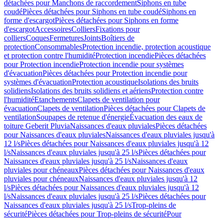
détachées pour Manchons de raccordement
Siphons en tube
coudé
Pièces détachées pour Siphons en tube coudé
Siphons en
forme d'escargot
Pièces détachées pour Siphons en forme
d'escargot
Accessoires
Colliers
Fixations pour
colliers
Coques
Fermetures
Joints
Boîtiers de
protection
Consommables
Protection incendie, protection acoustique
et protection contre l'humidité
Protection incendie
Pièces détachées
pour Protection incendie
Protection incendie pour systèmes
d'évacuation
Pièces détachées pour Protection incendie pour
systèmes d'évacuation
Protection acoustique
Isolations des bruits
solidiens
Isolations des bruits solidiens et aériens
Protection contre
l'humidité
Etanchements
Clapets de ventilation pour
évacuation
Clapets de ventilation
Pièces détachées pour Clapets de
ventilation
Soupapes de retenue d'énergie
Évacuation des eaux de
toiture Geberit Pluvia
Naissances d'eaux pluviales
Pièces détachées
pour Naissances d'eaux pluviales
Naissances d'eaux pluviales jusqu'à
12 l/s
Pièces détachées pour Naissances d'eaux pluviales jusqu'à 12
l/s
Naissances d'eaux pluviales jusqu'à 25 l/s
Pièces détachées pour
Naissances d'eaux pluviales jusqu'à 25 l/s
Naissances d'eaux
pluviales pour chéneaux
Pièces détachées pour Naissances d'eaux
pluviales pour chéneaux
Naissances d'eaux pluviales jusqu'à 12
l/s
Pièces détachées pour Naissances d'eaux pluviales jusqu'à 12
l/s
Naissances d'eaux pluviales jusqu'à 25 l/s
Pièces détachées pour
Naissances d'eaux pluviales jusqu'à 25 l/s
Trop-pleins de
sécurité
Pièces détachées pour Trop-pleins de sécurité
Pour