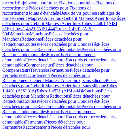
raccords
Enjoliveurs pour tubes
Fixations pour tubes
Fixations de
raccordements
Pièces détachées pour Fixations de
raccordements
Joints d'étanchéité
Jeux de vis pour assemblages de
brides
Geberit Mapress Acier Inox
Geberit Mapress Acier Inox
Pièces
détachées pour Geberit Mapress Acier Inox
Tubes 1.4401 (AISI
316)
Tubes 1.4521 (AISI 444)
Tubes 1.4301 (AISI
304)
Mamelons
Manchons
Pièces détachées pour
Manchons
Réductions
Pièces détachées pour
Réductions
Coudes
Pièces détachées pour Coudes
Tés
Pièces
détachées pour Tés
Raccords indémontables
Pièces détachées pour
Raccords indémontables
Raccords et raccordements,
démontables
Pièces détachées pour Raccords et raccordements,
démontables
Compensateurs
Pièces détachées pour
Compensateurs
Traversées
Fermetures
Pièces détachées pour
Fermetures
Raccordements
Pièces détachées pour
Raccordements
Geberit Mapress Acier Inox, sans silicone
Pièces
détachées pour Geberit Mapress Acier Inox, sans silicone
Tubes
1.4401 (AISI 316)
Tubes 1.4521 (AISI 444)
Manchons
Pièces
détachées pour Manchons
Réductions
Pièces détachées pour
Réductions
Coudes
Pièces détachées pour Coudes
Tés
Pièces
détachées pour Tés
Raccords indémontables
Pièces détachées pour
Raccords indémontables
Raccords et raccordements,
démontables
Pièces détachées pour Raccords et raccordements,
démontables
Fermetures
Pièces détachées pour
Fermetures
Raccordements
Pièces détachées pour