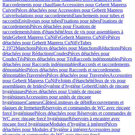
Raccordements pour chauffage
Accessoires pour Geberit Mapress
Cuivre
Pièces détachées pour Accessoires pour Geberit Mapress
Cuivre
Isolations pour raccordements
Etanchements pour tubes et
raccords
Enjoliveurs pour tubes
Fixations pour tubes
Fixations de
raccordements
Pièces détachées pour Fixations de
raccordements
Joints d'étanchéité
Jeux de vis pour assemblages à
bride
Geberit Mapress CuNiFe
Geberit Mapress CuNiFe
Pièces
détachées pour Geberit Mapress CuNiFe
Tubes
2.1972
Manchons
Pièces détachées pour Manchons
Réductions
Pièces
détachées pour Réductions
Coudes
Pièces détachées pour
Coudes
Tés
Pièces détachées pour Tés
Raccords indémontables
Pièces
détachées pour Raccords indémontables
Raccords et raccordements,
démontables
Pièces détachées pour Raccords et raccordements,
démontables
Traversées
Pièces détachées pour Traversées
Accessoires
pour Geberit Mapress CuNiFe
Joints d'étanchéité
Jeux de vis pour
assemblages de brides
Système d’hygiène Geberit
Unités de rinçage
hygiéniques
Pièces détachées pour Unités de rinçage
hygiéniques
Accessoires pour unités de rinçage
hygiéniques
Capteurs
Câbles
Limiteurs de débit
Recouvrements et
plaques de fermeture
Réservoirs et commandes de WC avec rinçage
forcé hygiénique
Pièces détachées pour Réservoirs et commandes de
WC avec rinçage forcé hygiénique
Réservoirs à encastrer avec
rinçage forcé hygiénique
Modules d’hygiène à intégrer
Pièces
détachées pour Modules d’hygiène à intégrer
Accessoires pour
réservoirs et commandes de WC avec rinçage forcé