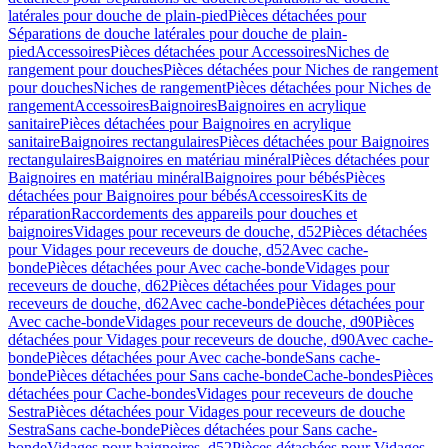
latérales pour douche de plain-pied
Pièces détachées pour
Séparations de douche latérales pour douche de plain-
pied
Accessoires
Pièces détachées pour Accessoires
Niches de
rangement pour douches
Pièces détachées pour Niches de rangement
pour douches
Niches de rangement
Pièces détachées pour Niches de
rangement
Accessoires
Baignoires
Baignoires en acrylique
sanitaire
Pièces détachées pour Baignoires en acrylique
sanitaire
Baignoires rectangulaires
Pièces détachées pour Baignoires
rectangulaires
Baignoires en matériau minéral
Pièces détachées pour
Baignoires en matériau minéral
Baignoires pour bébés
Pièces
détachées pour Baignoires pour bébés
Accessoires
Kits de
réparation
Raccordements des appareils pour douches et
baignoires
Vidages pour receveurs de douche, d52
Pièces détachées
pour Vidages pour receveurs de douche, d52
Avec cache-
bonde
Pièces détachées pour Avec cache-bonde
Vidages pour
receveurs de douche, d62
Pièces détachées pour Vidages pour
receveurs de douche, d62
Avec cache-bonde
Pièces détachées pour
Avec cache-bonde
Vidages pour receveurs de douche, d90
Pièces
détachées pour Vidages pour receveurs de douche, d90
Avec cache-
bonde
Pièces détachées pour Avec cache-bonde
Sans cache-
bonde
Pièces détachées pour Sans cache-bonde
Cache-bondes
Pièces
détachées pour Cache-bondes
Vidages pour receveurs de douche
Sestra
Pièces détachées pour Vidages pour receveurs de douche
Sestra
Sans cache-bonde
Pièces détachées pour Sans cache-
bonde
Vidages pour baignoires, d52
Pièces détachées pour Vidages