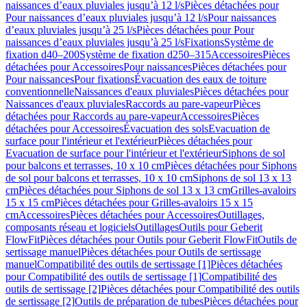
naissances d’eaux pluviales jusqu’à 12 l/s
Pièces détachées pour
Pour naissances d’eaux pluviales jusqu’à 12 l/s
Pour naissances
d’eaux pluviales jusqu’à 25 l/s
Pièces détachées pour Pour
naissances d’eaux pluviales jusqu’à 25 l/s
Fixations
Système de
fixation d40–200
Système de fixation d250–315
Accessoires
Pièces
détachées pour Accessoires
Pour naissances
Pièces détachées pour
Pour naissances
Pour fixations
Évacuation des eaux de toiture
conventionnelle
Naissances d'eaux pluviales
Pièces détachées pour
Naissances d'eaux pluviales
Raccords au pare-vapeur
Pièces
détachées pour Raccords au pare-vapeur
Accessoires
Pièces
détachées pour Accessoires
Évacuation des sols
Evacuation de
surface pour l'intérieur et l'extérieur
Pièces détachées pour
Evacuation de surface pour l'intérieur et l'extérieur
Siphons de sol
pour balcons et terrasses, 10 x 10 cm
Pièces détachées pour Siphons
de sol pour balcons et terrasses, 10 x 10 cm
Siphons de sol 13 x 13
cm
Pièces détachées pour Siphons de sol 13 x 13 cm
Grilles-avaloirs
15 x 15 cm
Pièces détachées pour Grilles-avaloirs 15 x 15
cm
Accessoires
Pièces détachées pour Accessoires
Outillages,
composants réseau et logiciels
Outillages
Outils pour Geberit
FlowFit
Pièces détachées pour Outils pour Geberit FlowFit
Outils de
sertissage manuel
Pièces détachées pour Outils de sertissage
manuel
Compatibilité des outils de sertissage [1]
Pièces détachées
pour Compatibilité des outils de sertissage [1]
Compatibilité des
outils de sertissage [2]
Pièces détachées pour Compatibilité des outils
de sertissage [2]
Outils de préparation de tubes
Pièces détachées pour