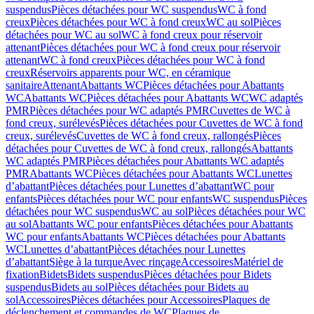
suspendus
Pièces détachées pour WC suspendus
WC à fond
creux
Pièces détachées pour WC à fond creux
WC au sol
Pièces
détachées pour WC au sol
WC à fond creux pour réservoir
attenant
Pièces détachées pour WC à fond creux pour réservoir
attenant
WC à fond creux
Pièces détachées pour WC à fond
creux
Réservoirs apparents pour WC, en céramique
sanitaire
Attenant
Abattants WC
Pièces détachées pour Abattants
WC
Abattants WC
Pièces détachées pour Abattants WC
WC adaptés
PMR
Pièces détachées pour WC adaptés PMR
Cuvettes de WC à
fond creux, surélevés
Pièces détachées pour Cuvettes de WC à fond
creux, surélevés
Cuvettes de WC à fond creux, rallongés
Pièces
détachées pour Cuvettes de WC à fond creux, rallongés
Abattants
WC adaptés PMR
Pièces détachées pour Abattants WC adaptés
PMR
Abattants WC
Pièces détachées pour Abattants WC
Lunettes
d’abattant
Pièces détachées pour Lunettes d’abattant
WC pour
enfants
Pièces détachées pour WC pour enfants
WC suspendus
Pièces
détachées pour WC suspendus
WC au sol
Pièces détachées pour WC
au sol
Abattants WC pour enfants
Pièces détachées pour Abattants
WC pour enfants
Abattants WC
Pièces détachées pour Abattants
WC
Lunettes d’abattant
Pièces détachées pour Lunettes
d’abattant
Siège à la turque
Avec rinçage
Accessoires
Matériel de
fixation
Bidets
Bidets suspendus
Pièces détachées pour Bidets
suspendus
Bidets au sol
Pièces détachées pour Bidets au
sol
Accessoires
Pièces détachées pour Accessoires
Plaques de
déclenchement et commandes de WC
Plaques de