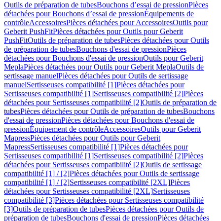
Outils de préparation de tubes
Bouchons d’essai de pression
Pièces
détachées pour Bouchons d’essai de pression
Équipements de
contrôle
Accessoires
Pièces détachées pour Accessoires
Outils pour
Geberit PushFit
Pièces détachées pour Outils pour Geberit
PushFit
Outils de préparation de tubes
Pièces détachées pour Outils
de préparation de tubes
Bouchons d'essai de pression
Pièces
détachées pour Bouchons d'essai de pression
Outils pour Geberit
Mepla
Pièces détachées pour Outils pour Geberit Mepla
Outils de
sertissage manuel
Pièces détachées pour Outils de sertissage
manuel
Sertisseuses compatibilité [1]
Pièces détachées pour
Sertisseuses compatibilité [1]
Sertisseuses compatibilité [2]
Pièces
détachées pour Sertisseuses compatibilité [2]
Outils de préparation de
tubes
Pièces détachées pour Outils de préparation de tubes
Bouchons
d'essai de pression
Pièces détachées pour Bouchons d'essai de
pression
Équipement de contrôle
Accessoires
Outils pour Geberit
Mapress
Pièces détachées pour Outils pour Geberit
Mapress
Sertisseuses compatibilité [1]
Pièces détachées pour
Sertisseuses compatibilité [1]
Sertisseuses compatibilité [2]
Pièces
détachées pour Sertisseuses compatibilité [2]
Outils de sertissage
compatibilité [1] / [2]
Pièces détachées pour Outils de sertissage
compatibilité [1] / [2]
Sertisseuses compatibilité [2XL]
Pièces
détachées pour Sertisseuses compatibilité [2XL]
Sertisseuses
compatibilité [3]
Pièces détachées pour Sertisseuses compatibilité
[3]
Outils de préparation de tubes
Pièces détachées pour Outils de
préparation de tubes
Bouchons d'essai de pression
Pièces détachées