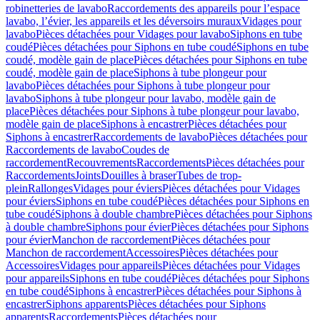
robinetteries de lavabo
Raccordements des appareils pour l’espace
lavabo, l’évier, les appareils et les déversoirs muraux
Vidages pour
lavabo
Pièces détachées pour Vidages pour lavabo
Siphons en tube
coudé
Pièces détachées pour Siphons en tube coudé
Siphons en tube
coudé, modèle gain de place
Pièces détachées pour Siphons en tube
coudé, modèle gain de place
Siphons à tube plongeur pour
lavabo
Pièces détachées pour Siphons à tube plongeur pour
lavabo
Siphons à tube plongeur pour lavabo, modèle gain de
place
Pièces détachées pour Siphons à tube plongeur pour lavabo,
modèle gain de place
Siphons à encastrer
Pièces détachées pour
Siphons à encastrer
Raccordements de lavabo
Pièces détachées pour
Raccordements de lavabo
Coudes de
raccordement
Recouvrements
Raccordements
Pièces détachées pour
Raccordements
Joints
Douilles à braser
Tubes de trop-
plein
Rallonges
Vidages pour éviers
Pièces détachées pour Vidages
pour éviers
Siphons en tube coudé
Pièces détachées pour Siphons en
tube coudé
Siphons à double chambre
Pièces détachées pour Siphons
à double chambre
Siphons pour évier
Pièces détachées pour Siphons
pour évier
Manchon de raccordement
Pièces détachées pour
Manchon de raccordement
Accessoires
Pièces détachées pour
Accessoires
Vidages pour appareils
Pièces détachées pour Vidages
pour appareils
Siphons en tube coudé
Pièces détachées pour Siphons
en tube coudé
Siphons à encastrer
Pièces détachées pour Siphons à
encastrer
Siphons apparents
Pièces détachées pour Siphons
apparents
Raccordements
Pièces détachées pour