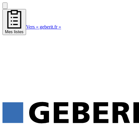
Vers « geberit.fr »
Mes listes