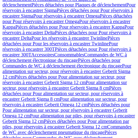
déclenchement
Pièces détachées pour Plaques de déclenchement
Pour
réservoirs à encastrer Sigma
Pièces détachées pour Pour réservoirs à
encastrer Sigma
Pour réservoirs à encastrer Omega
Pièces détachées
pour Pour réservoirs à encastrer Omega
Pour réservoirs à encastrer
Kappa
Pièces détachées pour Pour réservoirs à encastrer Kappa
Pour
réservoirs à encastrer Delta
Pièces détachées pour Pour réservoirs à
encastrer Delta
Pour les réservoirs à encastrer Twinline
Pièces
détachées pour Pour les réservoirs à encastrer Twinline
Pour
réservoirs à encastrer 300T
Pièces détachées pour Pour réservoirs à
encastrer 300T
Accessoires
Consommables
Commandes de WC à
déclenchement électronique du rinçage
Pièces détachées pour
Commandes de WC à déclenchement électronique du rinçage
Pour
alimentation sur secteur, pour réservoirs à encastrer Geberit Sigma
12 cm
Pièces détachées pour Pour alimentation sur secteur, pour
réservoirs à encastrer Geberit Sigma 12 cm
Pour alimentation sur
secteur, pour réservoirs à encastrer Geberit Sigma 8 cm
Pièces
détachées pour Pour alimentation sur secteur, pour réservoirs à
encastrer Geberit Sigma 8 cm
Pour alimentation sur secteur, pour
réservoirs à encastrer Geberit Omega 12 cm
Pièces détachées pour
Pour alimentation sur secteur, pour réservoirs à encastrer Geberit
Omega 12 cm
Pour alimentation par piles, pour réservoirs à encastrer
Geberit Sigma 12 cm
Pièces détachées pour Pour alimentation par
piles, pour réservoirs à encastrer Geberit Sigma 12 cm
Commandes
de WC avec déclenchement pneumatique du rinçage
Pièces
détachées pour Commandes de WC avec déclenchement