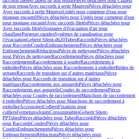
raccords filetés
Clapets de non retour
Pièces détachées pour Clapets
de non retour
Avec raccords à sertir Mapress
Pièces détachées pour
Avec raccords à sertir Mapress
Unités pour compteur d'eau pour
montage encastré
Pièces détachées pour Unités pour compteur d'eau
pour montage encastré
Avec raccords filetés
Pièces détachées pour
Avec raccords filetés
Soupapes d'évacuation d'air pour
chauffage
Purgeurs rapides
Systèmes de canalisation pour
l’évacuation
Geberit Silent-db20
Tubes
Raccords
Pièces détachées
pour Raccords
Coudes
Embranchements
Pièces détachées pour
Embranchements
Réductions
Pièces de nettoyage
Pièces détachées
pour Pièces de nettoyage
Raccordements
Pièces détachées pour
Raccordements
Raccordements à souder
Raccordements à
emboîter
Pièces détachées pour Raccordements à emboîter
Brides de
serrage
Raccords de transition sur d’autres matériaux
Pièces
détachées pour Raccords de transition sur d’autres
matériaux
Raccordements aux appareils
Pièces détachées pour
Raccordements aux appareils
Coudes de raccordement
Pièces
détachées pour Coudes de raccordement
Manchons de raccordement
à emboîter
Pièces détachées pour Manchons de raccordement à
emboîter
Accessoires
Colliers
Fixations pour
colliers
Fermetures
Joints
Consommables
Geberit Silent-
PP
Tubes
Pièces détachées pour Tubes
Raccords
Pièces détachées
pour Raccords
Coudes
Pièces détachées pour
Coudes
Embranchements
Pièces détachées pour
Embranchements
Réductions
Pièces détachées pour