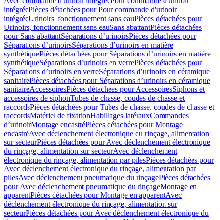
Avec commande d'urinoir intégrée
Pour commande d'urinoir
intégrée
Pièces détachées pour Pour commande d'urinoir
intégrée
Urinoirs, fonctionnement sans eau
Pièces détachées pour
Urinoirs, fonctionnement sans eau
Sans abattant
Pièces détachées
pour Sans abattant
Séparations d’urinoirs
Pièces détachées pour
Séparations d’urinoirs
Séparations d’urinoirs en matière
synthétique
Pièces détachées pour Séparations d’urinoirs en matière
synthétique
Séparations d’urinoirs en verre
Pièces détachées pour
Séparations d’urinoirs en verre
Séparations d’urinoirs en céramique
sanitaire
Pièces détachées pour Séparations d’urinoirs en céramique
sanitaire
Accessoires
Pièces détachées pour Accessoires
Siphons et
accessoires de siphon
Tubes de chasse, coudes de chasse et
raccords
Pièces détachées pour Tubes de chasse, coudes de chasse et
raccords
Matériel de fixation
Habillages latéraux
Commandes
dʼurinoir
Montage encastré
Pièces détachées pour Montage
encastré
Avec déclenchement électronique du rinçage, alimentation
sur secteur
Pièces détachées pour Avec déclenchement électronique
du rinçage, alimentation sur secteur
Avec déclenchement
électronique du rinçage, alimentation par piles
Pièces détachées pour
Avec déclenchement électronique du rinçage, alimentation par
piles
Avec déclenchement pneumatique du rinçage
Pièces détachées
pour Avec déclenchement pneumatique du rinçage
Montage en
apparent
Pièces détachées pour Montage en apparent
Avec
déclenchement électronique du rinçage, alimentation sur
secteur
Pièces détachées pour Avec déclenchement électronique du