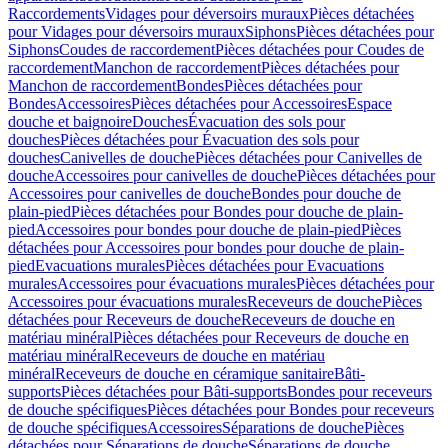
Raccordements
Vidages pour déversoirs muraux
Pièces détachées
pour Vidages pour déversoirs muraux
Siphons
Pièces détachées pour
Siphons
Coudes de raccordement
Pièces détachées pour Coudes de
raccordement
Manchon de raccordement
Pièces détachées pour
Manchon de raccordement
Bondes
Pièces détachées pour
Bondes
Accessoires
Pièces détachées pour Accessoires
Espace
douche et baignoire
Douches
Évacuation des sols pour
douches
Pièces détachées pour Évacuation des sols pour
douches
Canivelles de douche
Pièces détachées pour Canivelles de
douche
Accessoires pour canivelles de douche
Pièces détachées pour
Accessoires pour canivelles de douche
Bondes pour douche de
plain-pied
Pièces détachées pour Bondes pour douche de plain-
pied
Accessoires pour bondes pour douche de plain-pied
Pièces
détachées pour Accessoires pour bondes pour douche de plain-
pied
Evacuations murales
Pièces détachées pour Evacuations
murales
Accessoires pour évacuations murales
Pièces détachées pour
Accessoires pour évacuations murales
Receveurs de douche
Pièces
détachées pour Receveurs de douche
Receveurs de douche en
matériau minéral
Pièces détachées pour Receveurs de douche en
matériau minéral
Receveurs de douche en matériau
minéral
Receveurs de douche en céramique sanitaire
Bâti-
supports
Pièces détachées pour Bâti-supports
Bondes pour receveurs
de douche spécifiques
Pièces détachées pour Bondes pour receveurs
de douche spécifiques
Accessoires
Séparations de douche
Pièces
détachées pour Séparations de douche
Séparations de douche