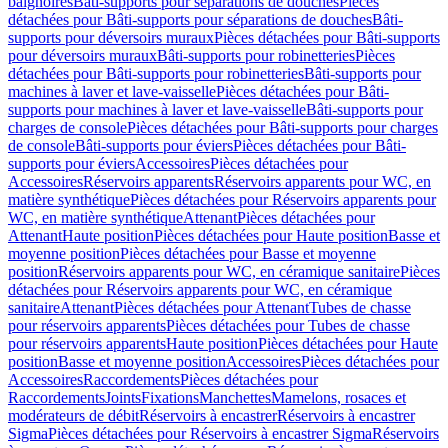
baignoires
Bâti-supports pour séparations de douches
Pièces
détachées pour Bâti-supports pour séparations de douches
Bâti-
supports pour déversoirs muraux
Pièces détachées pour Bâti-supports
pour déversoirs muraux
Bâti-supports pour robinetteries
Pièces
détachées pour Bâti-supports pour robinetteries
Bâti-supports pour
machines à laver et lave-vaisselle
Pièces détachées pour Bâti-
supports pour machines à laver et lave-vaisselle
Bâti-supports pour
charges de console
Pièces détachées pour Bâti-supports pour charges
de console
Bâti-supports pour éviers
Pièces détachées pour Bâti-
supports pour éviers
Accessoires
Pièces détachées pour
Accessoires
Réservoirs apparents
Réservoirs apparents pour WC, en
matière synthétique
Pièces détachées pour Réservoirs apparents pour
WC, en matière synthétique
Attenant
Pièces détachées pour
Attenant
Haute position
Pièces détachées pour Haute position
Basse et
moyenne position
Pièces détachées pour Basse et moyenne
position
Réservoirs apparents pour WC, en céramique sanitaire
Pièces
détachées pour Réservoirs apparents pour WC, en céramique
sanitaire
Attenant
Pièces détachées pour Attenant
Tubes de chasse
pour réservoirs apparents
Pièces détachées pour Tubes de chasse
pour réservoirs apparents
Haute position
Pièces détachées pour Haute
position
Basse et moyenne position
Accessoires
Pièces détachées pour
Accessoires
Raccordements
Pièces détachées pour
Raccordements
Joints
Fixations
Manchettes
Mamelons, rosaces et
modérateurs de débit
Réservoirs à encastrer
Réservoirs à encastrer
Sigma
Pièces détachées pour Réservoirs à encastrer Sigma
Réservoirs