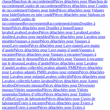
chasse
Manchon de raccordement
Pièces détachées pour Manchon de
raccordement
Coudes de raccordement
Pièces détachées pour Coudes
de raccordement
Vidages pour bidet
Pièces détachées pour Vidages
pour bidet
Siphons en tube coudé
Pièces détachées pour Siphons en
tube coudé
Coudes de
raccordement
Recouvrements
Raccordements
Joints
Douilles à
braser
Pièces détachées pour Douilles à braser
Espace
lavabo
Lavabos
Lavabos
Pièces détachées pour Lavabos
Lavabos
doubles
Lavabos pour meubles
Pièces détachées pour Lavabos pour
meubles
Vasques à poser
Pièces détachées pour Vasques à
poser
Lave-mains
Pièces détachées pour Lave-mains
Lave-mains
d’angle
Pièces détachées pour Lave-mains d’angle
Vasques à
encastrer
Pièces détachées pour Vasques à encastrer
Vasques à
encastrer par le dessous
Pièces détachées pour Vasques à encastrer
par le dessous
Lavabos d’angle
Pièces détachées pour Lavabos
d’angle
Lavabos collectifs
Lavabos adaptés PMR
Pièces détachées
pour Lavabos adaptés PMR
Lavabos pour enfants
Pièces détachées
pour Lavabos pour enfants
Lavabos collectifs
Pièces détachées pour
Lavabos collectifs
Autres lavabos
Pièces détachées pour Autres
lavabos
Déversoirs muraux
Pièces détachées pour Déversoirs
muraux
Vidoirs suspendus
Pièces détachées pour Vidoirs
suspendus
Timbres dʼoffice
Pièces détachées pour Timbres
dʼoffice
Cuves de laboratoire
Pièces détachées pour Cuves de
laboratoire
Éviers à encastrer
Pièces détachées pour Éviers à
encastrer
Éviers à poser
Pièces détachées pour Éviers à