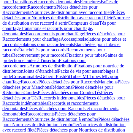
pour Transitions et raccords, démontables
Fermetures
Boîtes de
raccordement
Raccordements
Pièces détachées pour
Raccordements
Nourrices de distribution avec raccord fileté
Pièces
détachées pour Nourrices de distribution avec raccord fileté
Nourrice
de distribution avec raccord à sertir
Compteurs d'eau
Tés pour
chauffage
Transitions et raccords pour chauffage,
démontables
Raccordements pour chauffage
Pièces détachées pour
Raccordements pour chauffage
Accessoires
Isolations pour tubes et
raccords
Isolations pour raccordements
Étanchéités pour tubes et
raccords
Étanchéités pour raccords
Recouvrements pour
tubes
Recouvrement pour raccords
Fixations pour tubes
Gaines de
protection et aides à l'insertion
Fixations pour
raccordements
Armoires de distribution
Fixations pour nourrice de
distribution
Joints d’étanchéité
Packs de vis pour assemblages à
bride
Consommables
Geberit PushFit
Tubes ML
Tubes ML pour
chauffage
Raccords
Pièces détachées pour Raccords
Manchons
Pièces
détachées pour Manchons
Réductions
Pièces détachées pour
Réductions
Coudes
Pièces détachées pour Coudes
Tés
Pièces
détachées pour Tés
Raccords indémontables
Pièces détachées pour
Raccords indémontables
Raccords et raccordements,
démontables
Pièces détachées pour Raccords et raccordements,
démontables
Raccordements
Pièces détachées pour
Raccordements
Nourrices de distribution à emboîter
Pièces détachées
pour Nourrices de distribution à emboîter
Nourrices de distribution
avec raccord fileté
Pièces détachées pour Nourrices de distribution