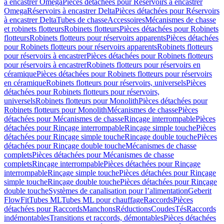
à encastrer Omega
Pièces détachées pour Réservoirs à encastrer
Omega
Réservoirs à encastrer Delta
Pièces détachées pour Réservoirs
à encastrer Delta
Tubes de chasse
Accessoires
Mécanismes de chasse
et robinets flotteurs
Robinets flotteurs
Pièces détachées pour Robinets
flotteurs
Robinets flotteurs pour réservoirs apparents
Pièces détachées
pour Robinets flotteurs pour réservoirs apparents
Robinets flotteurs
pour réservoirs à encastrer
Pièces détachées pour Robinets flotteurs
pour réservoirs à encastrer
Robinets flotteurs pour réservoirs en
céramique
Pièces détachées pour Robinets flotteurs pour réservoirs
en céramique
Robinets flotteurs pour réservoirs, universels
Pièces
détachées pour Robinets flotteurs pour réservoirs,
universels
Robinets flotteurs pour Monolith
Pièces détachées pour
Robinets flotteurs pour Monolith
Mécanismes de chasse
Pièces
détachées pour Mécanismes de chasse
Rinçage interrompable
Pièces
détachées pour Rinçage interrompable
Rinçage simple touche
Pièces
détachées pour Rinçage simple touche
Rinçage double touche
Pièces
détachées pour Rinçage double touche
Mécanismes de chasse
complets
Pièces détachées pour Mécanismes de chasse
complets
Rinçage interrompable
Pièces détachées pour Rinçage
interrompable
Rinçage simple touche
Pièces détachées pour Rinçage
simple touche
Rinçage double touche
Pièces détachées pour Rinçage
double touche
Systèmes de canalisation pour l’alimentation
Geberit
FlowFit
Tubes ML
Tubes ML pour chauffage
Raccords
Pièces
détachées pour Raccords
Manchons
Réductions
Coudes
Tés
Raccords
indémontables
Transitions et raccords, démontables
Pièces détachées