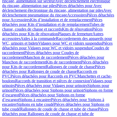
rinçage, alimentation sur secteur
Avec déclenchement électronique
du rinçage, alimentation par piles
Pièces détachées pour Avec
déclenchement électronique du rinçage, alimentation par piles
Avec
déclenchement pneumatique du rinçage
Accessoires
Pièces détachées
pour Accessoires
Kits d’installation et de remplacement
Pièces
détachées pour Kits d’installation et de remplacement
Tubes de
chasse, coudes de chasse et raccords
Kits de rénovation
Pièces
détachées pour Kits de rénovation
Plaques de fermeture
Autres
accessoires
Aides à la commande
Raccordements des appareils pour
WC, urinoirs et bidets
Vidages pour WC et vidoirs suspendus
Pièces
détachées pour Vidages pour WC et vidoirs suspendus
Coudes de
raccordement
Pièces détachées pour Coudes de
raccordement
Manchon de raccordement
Pièces détachées pour
Manchon de raccordement
Kits de raccordement
Pièces détachées
pour Kits de raccordement
Rallonges de coude de chasse
Pièces
détachées pour Rallonges de coude de chasse
Raccords en
PVC
Pièces détachées pour Raccords en PVC
Manchettes et cache-
boulons
Raccords de transition et pièces de connexion
Vidages pour
urinoirs
Pièces détachées pour Vidages pour urinoirs
Siphons pour
urinoir
Pièces détachées pour Siphons pour urinoir
Siphons en forme
d’escargot
Pièces détachées pour Siphons en forme
d’escargot
Siphons à encastrer
Pièces détachées pour Siphons à
encastrer
Siphons en tube coudé
Pièces détachées pour Siphons en
tube coudé
Rallonges de coude de chasse et tube de chasse
Pièces
détachées pour Rallonges de coude de chasse et tube de