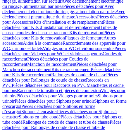
rinçage, alimentation sur secteur
Avec déclenchement électronique
du rinçage, alimentation par piles
Pièces détachées pour Avec
déclenchement électronique du rinçage, alimentation par piles
Avec
déclenchement pneumatique du rinçage
Accessoires
Pièces détachées
pour Accessoires
Kits d’installation et de remplacement
Pièces
détachées pour Kits d’installation et de remplacement
Tubes de
chasse, coudes de chasse et raccords
Kits de rénovation
Pièces
détachées pour Kits de rénovation
Plaques de fermeture
Autres
accessoires
Aides à la commande
Raccordements des appareils pour
WC, urinoirs et bidets
Vidages pour WC et vidoirs suspendus
Pièces
détachées pour Vidages pour WC et vidoirs suspendus
Coudes de
raccordement
Pièces détachées pour Coudes de
raccordement
Manchon de raccordement
Pièces détachées pour
Manchon de raccordement
Kits de raccordement
Pièces détachées
pour Kits de raccordement
Rallonges de coude de chasse
Pièces
détachées pour Rallonges de coude de chasse
Raccords en
PVC
Pièces détachées pour Raccords en PVC
Manchettes et cache-
boulons
Raccords de transition et pièces de connexion
Vidages pour
urinoirs
Pièces détachées pour Vidages pour urinoirs
Siphons pour
urinoir
Pièces détachées pour Siphons pour urinoir
Siphons en forme
d’escargot
Pièces détachées pour Siphons en forme
d’escargot
Siphons à encastrer
Pièces détachées pour Siphons à
encastrer
Siphons en tube coudé
Pièces détachées pour Siphons en
tube coudé
Rallonges de coude de chasse et tube de chasse
Pièces
détachées pour Rallonges de coude de chasse et tube de