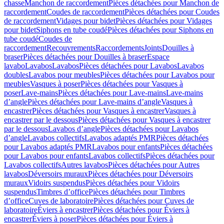
chasse
Manchon de raccordement
Pièces détachées pour Manchon de
raccordement
Coudes de raccordement
Pièces détachées pour Coudes
de raccordement
Vidages pour bidet
Pièces détachées pour Vidages
pour bidet
Siphons en tube coudé
Pièces détachées pour Siphons en
tube coudé
Coudes de
raccordement
Recouvrements
Raccordements
Joints
Douilles à
braser
Pièces détachées pour Douilles à braser
Espace
lavabo
Lavabos
Lavabos
Pièces détachées pour Lavabos
Lavabos
doubles
Lavabos pour meubles
Pièces détachées pour Lavabos pour
meubles
Vasques à poser
Pièces détachées pour Vasques à
poser
Lave-mains
Pièces détachées pour Lave-mains
Lave-mains
d’angle
Pièces détachées pour Lave-mains d’angle
Vasques à
encastrer
Pièces détachées pour Vasques à encastrer
Vasques à
encastrer par le dessous
Pièces détachées pour Vasques à encastrer
par le dessous
Lavabos d’angle
Pièces détachées pour Lavabos
d’angle
Lavabos collectifs
Lavabos adaptés PMR
Pièces détachées
pour Lavabos adaptés PMR
Lavabos pour enfants
Pièces détachées
pour Lavabos pour enfants
Lavabos collectifs
Pièces détachées pour
Lavabos collectifs
Autres lavabos
Pièces détachées pour Autres
lavabos
Déversoirs muraux
Pièces détachées pour Déversoirs
muraux
Vidoirs suspendus
Pièces détachées pour Vidoirs
suspendus
Timbres dʼoffice
Pièces détachées pour Timbres
dʼoffice
Cuves de laboratoire
Pièces détachées pour Cuves de
laboratoire
Éviers à encastrer
Pièces détachées pour Éviers à
encastrer
Éviers à poser
Pièces détachées pour Éviers à