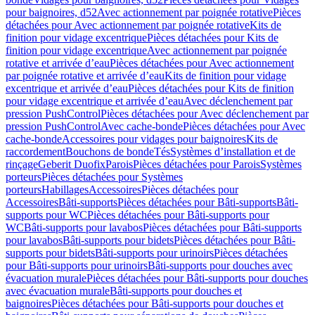
pour baignoires, d52
Avec actionnement par poignée rotative
Pièces
détachées pour Avec actionnement par poignée rotative
Kits de
finition pour vidage excentrique
Pièces détachées pour Kits de
finition pour vidage excentrique
Avec actionnement par poignée
rotative et arrivée d’eau
Pièces détachées pour Avec actionnement
par poignée rotative et arrivée d’eau
Kits de finition pour vidage
excentrique et arrivée d’eau
Pièces détachées pour Kits de finition
pour vidage excentrique et arrivée d’eau
Avec déclenchement par
pression PushControl
Pièces détachées pour Avec déclenchement par
pression PushControl
Avec cache-bonde
Pièces détachées pour Avec
cache-bonde
Accessoires pour vidages pour baignoires
Kits de
raccordement
Bouchons de bonde
Tés
Systèmes d’installation et de
rinçage
Geberit Duofix
Parois
Pièces détachées pour Parois
Systèmes
porteurs
Pièces détachées pour Systèmes
porteurs
Habillages
Accessoires
Pièces détachées pour
Accessoires
Bâti-supports
Pièces détachées pour Bâti-supports
Bâti-
supports pour WC
Pièces détachées pour Bâti-supports pour
WC
Bâti-supports pour lavabos
Pièces détachées pour Bâti-supports
pour lavabos
Bâti-supports pour bidets
Pièces détachées pour Bâti-
supports pour bidets
Bâti-supports pour urinoirs
Pièces détachées
pour Bâti-supports pour urinoirs
Bâti-supports pour douches avec
évacuation murale
Pièces détachées pour Bâti-supports pour douches
avec évacuation murale
Bâti-supports pour douches et
baignoires
Pièces détachées pour Bâti-supports pour douches et