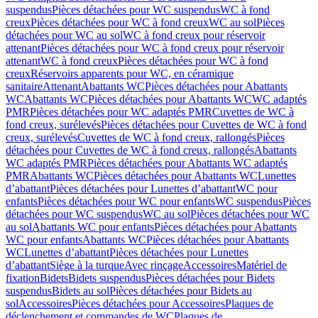
suspendus
Pièces détachées pour WC suspendus
WC à fond
creux
Pièces détachées pour WC à fond creux
WC au sol
Pièces
détachées pour WC au sol
WC à fond creux pour réservoir
attenant
Pièces détachées pour WC à fond creux pour réservoir
attenant
WC à fond creux
Pièces détachées pour WC à fond
creux
Réservoirs apparents pour WC, en céramique
sanitaire
Attenant
Abattants WC
Pièces détachées pour Abattants
WC
Abattants WC
Pièces détachées pour Abattants WC
WC adaptés
PMR
Pièces détachées pour WC adaptés PMR
Cuvettes de WC à
fond creux, surélevés
Pièces détachées pour Cuvettes de WC à fond
creux, surélevés
Cuvettes de WC à fond creux, rallongés
Pièces
détachées pour Cuvettes de WC à fond creux, rallongés
Abattants
WC adaptés PMR
Pièces détachées pour Abattants WC adaptés
PMR
Abattants WC
Pièces détachées pour Abattants WC
Lunettes
d’abattant
Pièces détachées pour Lunettes d’abattant
WC pour
enfants
Pièces détachées pour WC pour enfants
WC suspendus
Pièces
détachées pour WC suspendus
WC au sol
Pièces détachées pour WC
au sol
Abattants WC pour enfants
Pièces détachées pour Abattants
WC pour enfants
Abattants WC
Pièces détachées pour Abattants
WC
Lunettes d’abattant
Pièces détachées pour Lunettes
d’abattant
Siège à la turque
Avec rinçage
Accessoires
Matériel de
fixation
Bidets
Bidets suspendus
Pièces détachées pour Bidets
suspendus
Bidets au sol
Pièces détachées pour Bidets au
sol
Accessoires
Pièces détachées pour Accessoires
Plaques de
déclenchement et commandes de WC
Plaques de