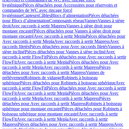
hygiénique
Pièces détachées pour Accessoires pour réservoirs et
commandes de WC avec rinçage forcé
hygiénique
Capteurs
Câbles
Blocs d’alimentation
Pièces détachées
pour Blocs d’alimentation
Composants réseau
Vannes
Vannes à siège
droit
Avec raccords à sertir Mapress
Vannes à siège droit pour
montage encastré
Pièces détachées pour Vannes à siège droit pour
montage encastré
Avec raccords à sertir Mepla
Pièces détachées pour
Avec raccords à sertir Mepla
Avec raccords à sertir Mapress
Avec
raccords filetés
Pièces détachées pour Avec raccords filetés
Vannes à
siège incliné
Pièces détachées pour Vannes à siège incliné
Avec
raccords à sertir FlowFit
Pièces détachées pour Avec raccords à sertir
FlowFit
Avec raccords à sertir Mepla
Pièces détachées pour Avec
raccords à sertir Mepla
Avec raccords à sertir Mapress
Pièces
détachées pour Avec raccords à sertir Mapress
Vannes de
prélèvement
Robinets de vidange
Robinets à boisseau
sphérique
Pièces détachées pour Robinets à boisseau sphérique
Avec
raccords à sertir FlowFit
Pièces détachées pour Avec raccords à sertir
FlowFit
Avec raccords à sertir Mepla
Pièces détachées pour Avec
raccords à sertir Mepla
Avec raccords à sertir Mapress
Pièces
détachées pour Avec raccords à sertir Mapress
Robinets à boisseau
sphérique pour montage encastré
Pièces détachées pour Robinets à
boisseau sphérique pour montage encastré
Avec raccords à sertir
FlowFit
Avec raccords à sertir Mepla
Avec raccords à sertir
Mapress
Pièces détachées pour Avec raccords à sertir Mapress
Avec