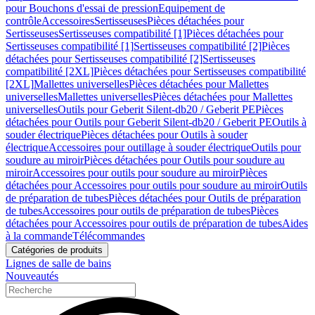
pour Bouchons d'essai de pression
Equipement de
contrôle
Accessoires
Sertisseuses
Pièces détachées pour
Sertisseuses
Sertisseuses compatibilité [1]
Pièces détachées pour
Sertisseuses compatibilité [1]
Sertisseuses compatibilité [2]
Pièces
détachées pour Sertisseuses compatibilité [2]
Sertisseuses
compatibilité [2XL]
Pièces détachées pour Sertisseuses compatibilité
[2XL]
Mallettes universelles
Pièces détachées pour Mallettes
universelles
Mallettes universelles
Pièces détachées pour Mallettes
universelles
Outils pour Geberit Silent-db20 / Geberit PE
Pièces
détachées pour Outils pour Geberit Silent-db20 / Geberit PE
Outils à
souder électrique
Pièces détachées pour Outils à souder
électrique
Accessoires pour outillage à souder électrique
Outils pour
soudure au miroir
Pièces détachées pour Outils pour soudure au
miroir
Accessoires pour outils pour soudure au miroir
Pièces
détachées pour Accessoires pour outils pour soudure au miroir
Outils
de préparation de tubes
Pièces détachées pour Outils de préparation
de tubes
Accessoires pour outils de préparation de tubes
Pièces
détachées pour Accessoires pour outils de préparation de tubes
Aides
à la commande
Télécommandes
Catégories de produits
Lignes de salle de bains
Nouveautés