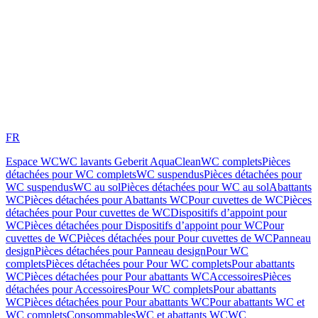
FR
Espace WC
WC lavants Geberit AquaClean
WC complets
Pièces
détachées pour WC complets
WC suspendus
Pièces détachées pour
WC suspendus
WC au sol
Pièces détachées pour WC au sol
Abattants
WC
Pièces détachées pour Abattants WC
Pour cuvettes de WC
Pièces
détachées pour Pour cuvettes de WC
Dispositifs d’appoint pour
WC
Pièces détachées pour Dispositifs d’appoint pour WC
Pour
cuvettes de WC
Pièces détachées pour Pour cuvettes de WC
Panneau
design
Pièces détachées pour Panneau design
Pour WC
complets
Pièces détachées pour Pour WC complets
Pour abattants
WC
Pièces détachées pour Pour abattants WC
Accessoires
Pièces
détachées pour Accessoires
Pour WC complets
Pour abattants
WC
Pièces détachées pour Pour abattants WC
Pour abattants WC et
WC complets
Consommables
WC et abattants WC
WC