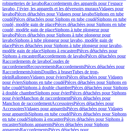
robinetteries de lavabo
Raccordements des appareils pour l’espace
lavabo, l’évier, les appareils et les déversoirs muraux
Vidages pour
lavabo
Pièces détachées pour Vidages pour lavabo
Siphons en tube
coudé
Pièces détachées pour Siphons en tube coudé
Siphons en tube
coudé, modèle gain de place
Pièces détachées pour Siphons en tube
coudé, modèle gain de place
Siphons à tube plongeur pour
lavabo
Pièces détachées pour Siphons à tube plongeur pour
lavabo
Siphons à tube plongeur pour lavabo, modèle gain de
place
Pièces détachées pour Siphons à tube plongeur pour lavabo,
modèle gain de place
Siphons à encastrer
Pièces détachées pour
Siphons à encastrer
Raccordements de lavabo
Pièces détachées pour
Raccordements de lavabo
Coudes de
raccordement
Recouvrements
Raccordements
Pièces détachées pour
Raccordements
Joints
Douilles à braser
Tubes de trop-
plein
Rallonges
Vidages pour éviers
Pièces détachées pour Vidages
pour éviers
Siphons en tube coudé
Pièces détachées pour Siphons en
tube coudé
Siphons à double chambre
Pièces détachées pour Siphons
à double chambre
Siphons pour évier
Pièces détachées pour Siphons
pour évier
Manchon de raccordement
Pièces détachées pour
Manchon de raccordement
Accessoires
Pièces détachées pour
Accessoires
Vidages pour appareils
Pièces détachées pour Vidages
pour appareils
Siphons en tube coudé
Pièces détachées pour Siphons
en tube coudé
Siphons à encastrer
Pièces détachées pour Siphons à
encastrer
Siphons apparents
Pièces détachées pour Siphons
apparents
Raccordements
Pièces détachées pour