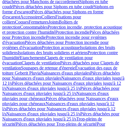
détachées pour Manchons de raccordement
Siphons en tube
coudé
Pièces détachées pour Siphons en tube coudé
Siphons en
forme d'escargot
Pièces détachées pour Siphons en forme
d'escargot
Accessoires
Colliers
Fixations pour
colliers
Coques
Fermetures
Joints
Boîtiers de
protection
Consommables
Protection incendie, protection acoustique
et protection contre l'humidité
Protection incendie
Pièces détachées
pour Protection incendie
Protection incendie pour systèmes
d'évacuation
Pièces détachées pour Protection incendie pour
systèmes d'évacuation
Protection acoustique
Isolations des bruits
solidiens
Isolations des bruits solidiens et aériens
Protection contre
l'humidité
Etanchements
Clapets de ventilation pour
évacuation
Clapets de ventilation
Pièces détachées pour Clapets de
ventilation
Soupapes de retenue d'énergie
Évacuation des eaux de
toiture Geberit Pluvia
Naissances d'eaux pluviales
Pièces détachées
pour Naissances d'eaux pluviales
Naissances d'eaux pluviales jusqu'à
12 l/s
Pièces détachées pour Naissances d'eaux pluviales jusqu'à 12
l/s
Naissances d'eaux pluviales jusqu'à 25 l/s
Pièces détachées pour
Naissances d'eaux pluviales jusqu'à 25 l/s
Naissances d'eaux
pluviales pour chéneaux
Pièces détachées pour Naissances d'eaux
pluviales pour chéneaux
Naissances d'eaux pluviales jusqu'à 12
l/s
Pièces détachées pour Naissances d'eaux pluviales jusqu'à 12
l/s
Naissances d'eaux pluviales jusqu'à 25 l/s
Pièces détachées pour
Naissances d'eaux pluviales jusqu'à 25 l/s
Trop-pleins de
sécurité
Pièces détachées pour Trop-pleins de sécurité
Pour