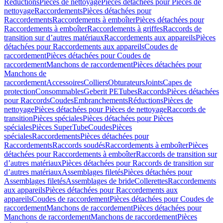
Réductions
Pièces de nettoyage
Pièces détachées pour Pièces de
nettoyage
Raccordements
Pièces détachées pour
Raccordements
Raccordements à emboîter
Pièces détachées pour
Raccordements à emboîter
Raccordements à griffes
Raccords de
transition sur d’autres matériaux
Raccordements aux appareils
Pièces
détachées pour Raccordements aux appareils
Coudes de
raccordement
Pièces détachées pour Coudes de
raccordement
Manchons de raccordement
Pièces détachées pour
Manchons de
raccordement
Accessoires
Colliers
Obturateurs
Joints
Capes de
protection
Consommables
Geberit PE
Tubes
Raccords
Pièces détachées
pour Raccords
Coudes
Embranchements
Réductions
Pièces de
nettoyage
Pièces détachées pour Pièces de nettoyage
Raccords de
transition
Pièces spéciales
Pièces détachées pour Pièces
spéciales
Pièces SuperTube
Coudes
Pièces
spéciales
Raccordements
Pièces détachées pour
Raccordements
Raccords soudés
Raccordements à emboîter
Pièces
détachées pour Raccordements à emboîter
Raccords de transition sur
d’autres matériaux
Pièces détachées pour Raccords de transition sur
d’autres matériaux
Assemblages filetés
Pièces détachées pour
Assemblages filetés
Assemblages de bride
Collerettes
Raccordements
aux appareils
Pièces détachées pour Raccordements aux
appareils
Coudes de raccordement
Pièces détachées pour Coudes de
raccordement
Manchons de raccordement
Pièces détachées pour
Manchons de raccordement
Manchons de raccordement
Pièces