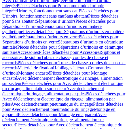
Avec commande d'urinoir intégrée
Pour commande d'urinoir
intégrée
Pièces détachées pour Pour commande d'urinoir
intégrée
Urinoirs, fonctionnement sans eau
Pièces détachées pour
Urinoirs, fonctionnement sans eau
Sans abattant
Pièces détachées
pour Sans abattant
Séparations d’urinoirs
Pièces détachées pour
Séparations d’urinoirs
Séparations d’urinoirs en matière
synthétique
Pièces détachées pour Séparations d’urinoirs en matière
synthétique
Séparations d’urinoirs en verre
Pièces détachées pour
Séparations d’urinoirs en verre
Séparations d’urinoirs en céramique
sanitaire
Pièces détachées pour Séparations d’urinoirs en céramique
sanitaire
Accessoires
Pièces détachées pour Accessoires
Siphons et
accessoires de siphon
Tubes de chasse, coudes de chasse et
raccords
Pièces détachées pour Tubes de chasse, coudes de chasse et
raccords
Matériel de fixation
Habillages latéraux
Commandes
dʼurinoir
Montage encastré
Pièces détachées pour Montage
encastré
Avec déclenchement électronique du rinçage, alimentation
sur secteur
Pièces détachées pour Avec déclenchement électronique
du rinçage, alimentation sur secteur
Avec déclenchement
électronique du rinçage, alimentation par piles
Pièces détachées pour
Avec déclenchement électronique du rinçage, alimentation par
piles
Avec déclenchement pneumatique du rinçage
Pièces détachées
pour Avec déclenchement pneumatique du rinçage
Montage en
apparent
Pièces détachées pour Montage en apparent
Avec
déclenchement électronique du rinçage, alimentation sur
secteur
Pièces détachées pour Avec déclenchement électronique du