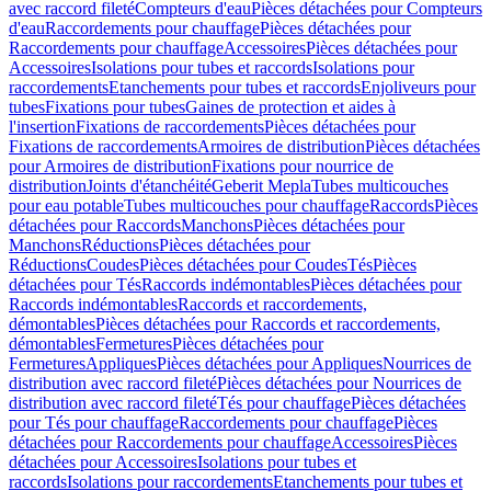
avec raccord fileté
Compteurs d'eau
Pièces détachées pour Compteurs
d'eau
Raccordements pour chauffage
Pièces détachées pour
Raccordements pour chauffage
Accessoires
Pièces détachées pour
Accessoires
Isolations pour tubes et raccords
Isolations pour
raccordements
Etanchements pour tubes et raccords
Enjoliveurs pour
tubes
Fixations pour tubes
Gaines de protection et aides à
l'insertion
Fixations de raccordements
Pièces détachées pour
Fixations de raccordements
Armoires de distribution
Pièces détachées
pour Armoires de distribution
Fixations pour nourrice de
distribution
Joints d'étanchéité
Geberit Mepla
Tubes multicouches
pour eau potable
Tubes multicouches pour chauffage
Raccords
Pièces
détachées pour Raccords
Manchons
Pièces détachées pour
Manchons
Réductions
Pièces détachées pour
Réductions
Coudes
Pièces détachées pour Coudes
Tés
Pièces
détachées pour Tés
Raccords indémontables
Pièces détachées pour
Raccords indémontables
Raccords et raccordements,
démontables
Pièces détachées pour Raccords et raccordements,
démontables
Fermetures
Pièces détachées pour
Fermetures
Appliques
Pièces détachées pour Appliques
Nourrices de
distribution avec raccord fileté
Pièces détachées pour Nourrices de
distribution avec raccord fileté
Tés pour chauffage
Pièces détachées
pour Tés pour chauffage
Raccordements pour chauffage
Pièces
détachées pour Raccordements pour chauffage
Accessoires
Pièces
détachées pour Accessoires
Isolations pour tubes et
raccords
Isolations pour raccordements
Etanchements pour tubes et