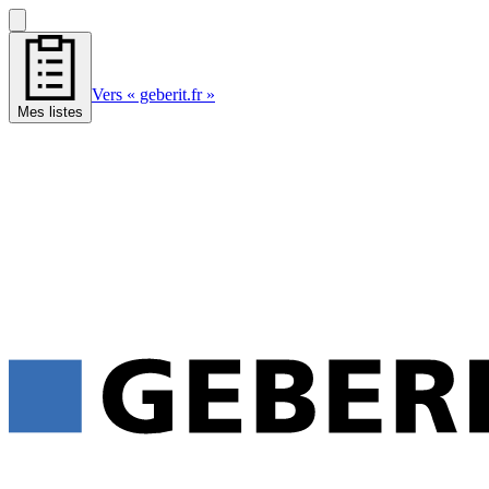
Vers « geberit.fr »
Mes listes