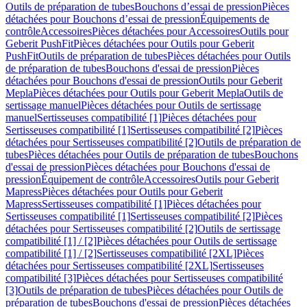
Outils de préparation de tubes
Bouchons d’essai de pression
Pièces
détachées pour Bouchons d’essai de pression
Équipements de
contrôle
Accessoires
Pièces détachées pour Accessoires
Outils pour
Geberit PushFit
Pièces détachées pour Outils pour Geberit
PushFit
Outils de préparation de tubes
Pièces détachées pour Outils
de préparation de tubes
Bouchons d'essai de pression
Pièces
détachées pour Bouchons d'essai de pression
Outils pour Geberit
Mepla
Pièces détachées pour Outils pour Geberit Mepla
Outils de
sertissage manuel
Pièces détachées pour Outils de sertissage
manuel
Sertisseuses compatibilité [1]
Pièces détachées pour
Sertisseuses compatibilité [1]
Sertisseuses compatibilité [2]
Pièces
détachées pour Sertisseuses compatibilité [2]
Outils de préparation de
tubes
Pièces détachées pour Outils de préparation de tubes
Bouchons
d'essai de pression
Pièces détachées pour Bouchons d'essai de
pression
Équipement de contrôle
Accessoires
Outils pour Geberit
Mapress
Pièces détachées pour Outils pour Geberit
Mapress
Sertisseuses compatibilité [1]
Pièces détachées pour
Sertisseuses compatibilité [1]
Sertisseuses compatibilité [2]
Pièces
détachées pour Sertisseuses compatibilité [2]
Outils de sertissage
compatibilité [1] / [2]
Pièces détachées pour Outils de sertissage
compatibilité [1] / [2]
Sertisseuses compatibilité [2XL]
Pièces
détachées pour Sertisseuses compatibilité [2XL]
Sertisseuses
compatibilité [3]
Pièces détachées pour Sertisseuses compatibilité
[3]
Outils de préparation de tubes
Pièces détachées pour Outils de
préparation de tubes
Bouchons d'essai de pression
Pièces détachées