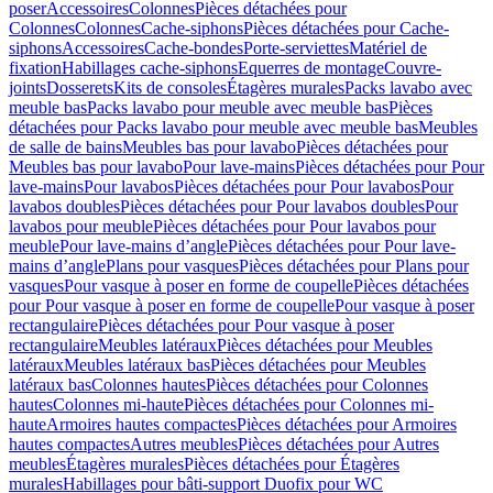
poser
Accessoires
Colonnes
Pièces détachées pour
Colonnes
Colonnes
Cache-siphons
Pièces détachées pour Cache-
siphons
Accessoires
Cache-bondes
Porte-serviettes
Matériel de
fixation
Habillages cache-siphons
Equerres de montage
Couvre-
joints
Dosserets
Kits de consoles
Étagères murales
Packs lavabo avec
meuble bas
Packs lavabo pour meuble avec meuble bas
Pièces
détachées pour Packs lavabo pour meuble avec meuble bas
Meubles
de salle de bains
Meubles bas pour lavabo
Pièces détachées pour
Meubles bas pour lavabo
Pour lave-mains
Pièces détachées pour Pour
lave-mains
Pour lavabos
Pièces détachées pour Pour lavabos
Pour
lavabos doubles
Pièces détachées pour Pour lavabos doubles
Pour
lavabos pour meuble
Pièces détachées pour Pour lavabos pour
meuble
Pour lave-mains d’angle
Pièces détachées pour Pour lave-
mains d’angle
Plans pour vasques
Pièces détachées pour Plans pour
vasques
Pour vasque à poser en forme de coupelle
Pièces détachées
pour Pour vasque à poser en forme de coupelle
Pour vasque à poser
rectangulaire
Pièces détachées pour Pour vasque à poser
rectangulaire
Meubles latéraux
Pièces détachées pour Meubles
latéraux
Meubles latéraux bas
Pièces détachées pour Meubles
latéraux bas
Colonnes hautes
Pièces détachées pour Colonnes
hautes
Colonnes mi-haute
Pièces détachées pour Colonnes mi-
haute
Armoires hautes compactes
Pièces détachées pour Armoires
hautes compactes
Autres meubles
Pièces détachées pour Autres
meubles
Étagères murales
Pièces détachées pour Étagères
murales
Habillages pour bâti-support Duofix pour WC