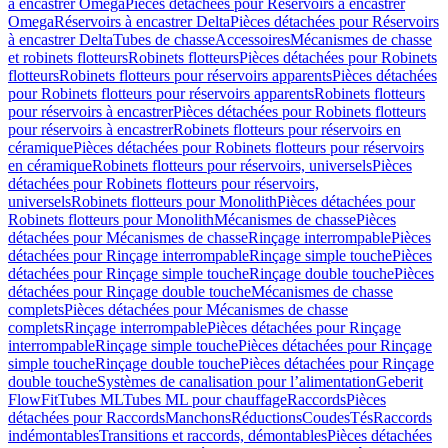
à encastrer Omega
Pièces détachées pour Réservoirs à encastrer
Omega
Réservoirs à encastrer Delta
Pièces détachées pour Réservoirs
à encastrer Delta
Tubes de chasse
Accessoires
Mécanismes de chasse
et robinets flotteurs
Robinets flotteurs
Pièces détachées pour Robinets
flotteurs
Robinets flotteurs pour réservoirs apparents
Pièces détachées
pour Robinets flotteurs pour réservoirs apparents
Robinets flotteurs
pour réservoirs à encastrer
Pièces détachées pour Robinets flotteurs
pour réservoirs à encastrer
Robinets flotteurs pour réservoirs en
céramique
Pièces détachées pour Robinets flotteurs pour réservoirs
en céramique
Robinets flotteurs pour réservoirs, universels
Pièces
détachées pour Robinets flotteurs pour réservoirs,
universels
Robinets flotteurs pour Monolith
Pièces détachées pour
Robinets flotteurs pour Monolith
Mécanismes de chasse
Pièces
détachées pour Mécanismes de chasse
Rinçage interrompable
Pièces
détachées pour Rinçage interrompable
Rinçage simple touche
Pièces
détachées pour Rinçage simple touche
Rinçage double touche
Pièces
détachées pour Rinçage double touche
Mécanismes de chasse
complets
Pièces détachées pour Mécanismes de chasse
complets
Rinçage interrompable
Pièces détachées pour Rinçage
interrompable
Rinçage simple touche
Pièces détachées pour Rinçage
simple touche
Rinçage double touche
Pièces détachées pour Rinçage
double touche
Systèmes de canalisation pour l’alimentation
Geberit
FlowFit
Tubes ML
Tubes ML pour chauffage
Raccords
Pièces
détachées pour Raccords
Manchons
Réductions
Coudes
Tés
Raccords
indémontables
Transitions et raccords, démontables
Pièces détachées