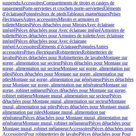
suspendu
Accessoires
Compartiments de tiroirs et casiers de
rangement
Porte-serviettes et crochets porte-serviettes
Éléments
d’éclairage
Poignées
Jeux de pieds
Tableaux magnétiques
Prises
électriques
Autres accessoires
Miroirs et armoires et
toilette
Miroirs
Pièces détachées pour Miroirs
Avec éclairage
intégré
Pièces détachées pour Avec éclairage intégré
Armoires de
toilette
Pièces détachées pour Armoires de toilette
Avec éclairage
intégré
Pièces détachées pour Avec éclairage
intégré
Accessoires
Éléments d’éclairage
Poignées
Autres
accessoires
Prises électriques
Robinetteries
Robinetteries de
lavabo
Pièces détachées pour Robinetteries de lavabo
Montage sur
gorge, alimentation sur secteur
Pièces détachées pour Montage sur
gorge, alimentation sur secteur
Montage sur gorge, alimentation par
piles
Pièces détachées pour Montage sur gorge, alimentation par
piles
Montage sur gorge, alimentation par générateur
Pièces détachées
pour Montage sur gorge, alimentation par générateur
Montage sur
gorge, robinet mitigeur
Pièces détachées pour Montage sur gorge,
robinet mitigeur
Montage mural, alimentation sur secteur
Pièces
détachées pour Montage mural, alimentation sur secteur
Montage
mural, alimentation par piles
Pièces détachées pour Montage mural,
alimentation par piles
Montage mural, alimentation par
générateur
Pièces détachées pour Montage mural, alimentation par
générateur
Montage mural, robinet mélangeur
Pièces détachées pour
Montage mural, robinet mélangeur
Accessoires
Pièces détachées pour
Accessoires
Pour robinetteries de lavabo
Pièces détachées pour Pour