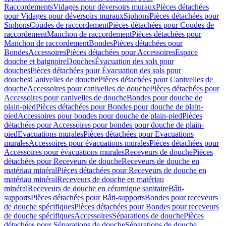
Raccordements
Vidages pour déversoirs muraux
Pièces détachées
pour Vidages pour déversoirs muraux
Siphons
Pièces détachées pour
Siphons
Coudes de raccordement
Pièces détachées pour Coudes de
raccordement
Manchon de raccordement
Pièces détachées pour
Manchon de raccordement
Bondes
Pièces détachées pour
Bondes
Accessoires
Pièces détachées pour Accessoires
Espace
douche et baignoire
Douches
Évacuation des sols pour
douches
Pièces détachées pour Évacuation des sols pour
douches
Canivelles de douche
Pièces détachées pour Canivelles de
douche
Accessoires pour canivelles de douche
Pièces détachées pour
Accessoires pour canivelles de douche
Bondes pour douche de
plain-pied
Pièces détachées pour Bondes pour douche de plain-
pied
Accessoires pour bondes pour douche de plain-pied
Pièces
détachées pour Accessoires pour bondes pour douche de plain-
pied
Evacuations murales
Pièces détachées pour Evacuations
murales
Accessoires pour évacuations murales
Pièces détachées pour
Accessoires pour évacuations murales
Receveurs de douche
Pièces
détachées pour Receveurs de douche
Receveurs de douche en
matériau minéral
Pièces détachées pour Receveurs de douche en
matériau minéral
Receveurs de douche en matériau
minéral
Receveurs de douche en céramique sanitaire
Bâti-
supports
Pièces détachées pour Bâti-supports
Bondes pour receveurs
de douche spécifiques
Pièces détachées pour Bondes pour receveurs
de douche spécifiques
Accessoires
Séparations de douche
Pièces
détachées pour Séparations de douche
Séparations de douche