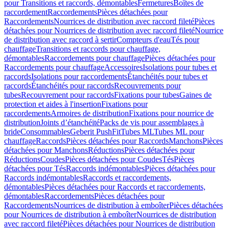
pour Transitions et raccords, démontables
Fermetures
Boîtes de
raccordement
Raccordements
Pièces détachées pour
Raccordements
Nourrices de distribution avec raccord fileté
Pièces
détachées pour Nourrices de distribution avec raccord fileté
Nourrice
de distribution avec raccord à sertir
Compteurs d'eau
Tés pour
chauffage
Transitions et raccords pour chauffage,
démontables
Raccordements pour chauffage
Pièces détachées pour
Raccordements pour chauffage
Accessoires
Isolations pour tubes et
raccords
Isolations pour raccordements
Étanchéités pour tubes et
raccords
Étanchéités pour raccords
Recouvrements pour
tubes
Recouvrement pour raccords
Fixations pour tubes
Gaines de
protection et aides à l'insertion
Fixations pour
raccordements
Armoires de distribution
Fixations pour nourrice de
distribution
Joints d’étanchéité
Packs de vis pour assemblages à
bride
Consommables
Geberit PushFit
Tubes ML
Tubes ML pour
chauffage
Raccords
Pièces détachées pour Raccords
Manchons
Pièces
détachées pour Manchons
Réductions
Pièces détachées pour
Réductions
Coudes
Pièces détachées pour Coudes
Tés
Pièces
détachées pour Tés
Raccords indémontables
Pièces détachées pour
Raccords indémontables
Raccords et raccordements,
démontables
Pièces détachées pour Raccords et raccordements,
démontables
Raccordements
Pièces détachées pour
Raccordements
Nourrices de distribution à emboîter
Pièces détachées
pour Nourrices de distribution à emboîter
Nourrices de distribution
avec raccord fileté
Pièces détachées pour Nourrices de distribution