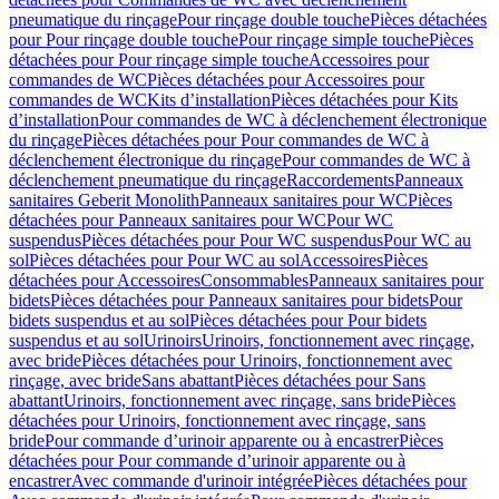
pneumatique du rinçage
Pour rinçage double touche
Pièces détachées
pour Pour rinçage double touche
Pour rinçage simple touche
Pièces
détachées pour Pour rinçage simple touche
Accessoires pour
commandes de WC
Pièces détachées pour Accessoires pour
commandes de WC
Kits d’installation
Pièces détachées pour Kits
d’installation
Pour commandes de WC à déclenchement électronique
du rinçage
Pièces détachées pour Pour commandes de WC à
déclenchement électronique du rinçage
Pour commandes de WC à
déclenchement pneumatique du rinçage
Raccordements
Panneaux
sanitaires Geberit Monolith
Panneaux sanitaires pour WC
Pièces
détachées pour Panneaux sanitaires pour WC
Pour WC
suspendus
Pièces détachées pour Pour WC suspendus
Pour WC au
sol
Pièces détachées pour Pour WC au sol
Accessoires
Pièces
détachées pour Accessoires
Consommables
Panneaux sanitaires pour
bidets
Pièces détachées pour Panneaux sanitaires pour bidets
Pour
bidets suspendus et au sol
Pièces détachées pour Pour bidets
suspendus et au sol
Urinoirs
Urinoirs, fonctionnement avec rinçage,
avec bride
Pièces détachées pour Urinoirs, fonctionnement avec
rinçage, avec bride
Sans abattant
Pièces détachées pour Sans
abattant
Urinoirs, fonctionnement avec rinçage, sans bride
Pièces
détachées pour Urinoirs, fonctionnement avec rinçage, sans
bride
Pour commande d’urinoir apparente ou à encastrer
Pièces
détachées pour Pour commande d’urinoir apparente ou à
encastrer
Avec commande d'urinoir intégrée
Pièces détachées pour