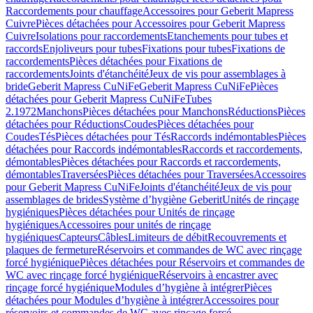
Raccordements pour chauffage
Accessoires pour Geberit Mapress
Cuivre
Pièces détachées pour Accessoires pour Geberit Mapress
Cuivre
Isolations pour raccordements
Etanchements pour tubes et
raccords
Enjoliveurs pour tubes
Fixations pour tubes
Fixations de
raccordements
Pièces détachées pour Fixations de
raccordements
Joints d'étanchéité
Jeux de vis pour assemblages à
bride
Geberit Mapress CuNiFe
Geberit Mapress CuNiFe
Pièces
détachées pour Geberit Mapress CuNiFe
Tubes
2.1972
Manchons
Pièces détachées pour Manchons
Réductions
Pièces
détachées pour Réductions
Coudes
Pièces détachées pour
Coudes
Tés
Pièces détachées pour Tés
Raccords indémontables
Pièces
détachées pour Raccords indémontables
Raccords et raccordements,
démontables
Pièces détachées pour Raccords et raccordements,
démontables
Traversées
Pièces détachées pour Traversées
Accessoires
pour Geberit Mapress CuNiFe
Joints d'étanchéité
Jeux de vis pour
assemblages de brides
Système d’hygiène Geberit
Unités de rinçage
hygiéniques
Pièces détachées pour Unités de rinçage
hygiéniques
Accessoires pour unités de rinçage
hygiéniques
Capteurs
Câbles
Limiteurs de débit
Recouvrements et
plaques de fermeture
Réservoirs et commandes de WC avec rinçage
forcé hygiénique
Pièces détachées pour Réservoirs et commandes de
WC avec rinçage forcé hygiénique
Réservoirs à encastrer avec
rinçage forcé hygiénique
Modules d’hygiène à intégrer
Pièces
détachées pour Modules d’hygiène à intégrer
Accessoires pour
réservoirs et commandes de WC avec rinçage forcé