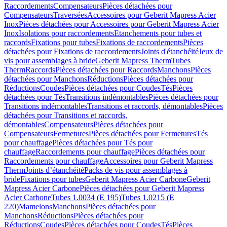
Raccordements
Compensateurs
Pièces détachées pour
Compensateurs
Traversées
Accessoires pour Geberit Mapress Acier
Inox
Pièces détachées pour Accessoires pour Geberit Mapress Acier
Inox
Isolations pour raccordements
Etanchements pour tubes et
raccords
Fixations pour tubes
Fixations de raccordements
Pièces
détachées pour Fixations de raccordements
Joints d'étanchéité
Jeux de
vis pour assemblages à bride
Geberit Mapress Therm
Tubes
Therm
Raccords
Pièces détachées pour Raccords
Manchons
Pièces
détachées pour Manchons
Réductions
Pièces détachées pour
Réductions
Coudes
Pièces détachées pour Coudes
Tés
Pièces
détachées pour Tés
Transitions indémontables
Pièces détachées pour
Transitions indémontables
Transitions et raccords, démontables
Pièces
détachées pour Transitions et raccords,
démontables
Compensateurs
Pièces détachées pour
Compensateurs
Fermetures
Pièces détachées pour Fermetures
Tés
pour chauffage
Pièces détachées pour Tés pour
chauffage
Raccordements pour chauffage
Pièces détachées pour
Raccordements pour chauffage
Accessoires pour Geberit Mapress
Therm
Joints d’étanchéité
Packs de vis pour assemblages à
bride
Fixations pour tubes
Geberit Mapress Acier Carbone
Geberit
Mapress Acier Carbone
Pièces détachées pour Geberit Mapress
Acier Carbone
Tubes 1.0034 (E 195)
Tubes 1.0215 (E
220)
Mamelons
Manchons
Pièces détachées pour
Manchons
Réductions
Pièces détachées pour
Réductions
Coudes
Pièces détachées pour Coudes
Tés
Pièces