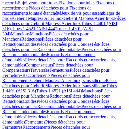
raccords
Enjoliveurs pour tubes
Fixations pour tubes
Fixations de
raccordements
Pièces détachées pour Fixations de
raccordements
Joints d'étanchéité
Jeux de vis pour assemblages de
brides
Geberit Mapress Acier Inox
Geberit Mapress Acier Inox
Pièces
détachées pour Geberit Mapress Acier Inox
Tubes 1.4401 (AISI
316)
Tubes 1.4521 (AISI 444)
Tubes 1.4301 (AISI
304)
Mamelons
Manchons
Pièces détachées pour
Manchons
Réductions
Pièces détachées pour
Réductions
Coudes
Pièces détachées pour Coudes
Tés
Pièces
détachées pour Tés
Raccords indémontables
Pièces détachées pour
Raccords indémontables
Raccords et raccordements,
démontables
Pièces détachées pour Raccords et raccordements,
démontables
Compensateurs
Pièces détachées pour
Compensateurs
Traversées
Fermetures
Pièces détachées pour
Fermetures
Raccordements
Pièces détachées pour
Raccordements
Geberit Mapress Acier Inox, sans silicone
Pièces
détachées pour Geberit Mapress Acier Inox, sans silicone
Tubes
1.4401 (AISI 316)
Tubes 1.4521 (AISI 444)
Manchons
Pièces
détachées pour Manchons
Réductions
Pièces détachées pour
Réductions
Coudes
Pièces détachées pour Coudes
Tés
Pièces
détachées pour Tés
Raccords indémontables
Pièces détachées pour
Raccords indémontables
Raccords et raccordements,
démontables
Pièces détachées pour Raccords et raccordements,
démontables
Fermetures
Pièces détachées pour
Fermetures
Raccordements
Pièces détachées pour