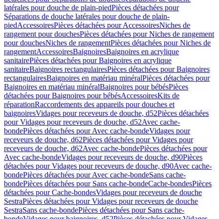
latérales pour douche de plain-pied
Pièces détachées pour
Séparations de douche latérales pour douche de plain-
pied
Accessoires
Pièces détachées pour Accessoires
Niches de
rangement pour douches
Pièces détachées pour Niches de rangement
pour douches
Niches de rangement
Pièces détachées pour Niches de
rangement
Accessoires
Baignoires
Baignoires en acrylique
sanitaire
Pièces détachées pour Baignoires en acrylique
sanitaire
Baignoires rectangulaires
Pièces détachées pour Baignoires
rectangulaires
Baignoires en matériau minéral
Pièces détachées pour
Baignoires en matériau minéral
Baignoires pour bébés
Pièces
détachées pour Baignoires pour bébés
Accessoires
Kits de
réparation
Raccordements des appareils pour douches et
baignoires
Vidages pour receveurs de douche, d52
Pièces détachées
pour Vidages pour receveurs de douche, d52
Avec cache-
bonde
Pièces détachées pour Avec cache-bonde
Vidages pour
receveurs de douche, d62
Pièces détachées pour Vidages pour
receveurs de douche, d62
Avec cache-bonde
Pièces détachées pour
Avec cache-bonde
Vidages pour receveurs de douche, d90
Pièces
détachées pour Vidages pour receveurs de douche, d90
Avec cache-
bonde
Pièces détachées pour Avec cache-bonde
Sans cache-
bonde
Pièces détachées pour Sans cache-bonde
Cache-bondes
Pièces
détachées pour Cache-bondes
Vidages pour receveurs de douche
Sestra
Pièces détachées pour Vidages pour receveurs de douche
Sestra
Sans cache-bonde
Pièces détachées pour Sans cache-
bonde
Vidages pour baignoires, d52
Pièces détachées pour Vidages