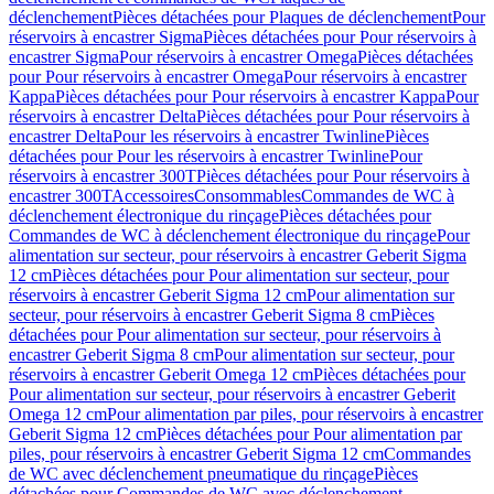
déclenchement
Pièces détachées pour Plaques de déclenchement
Pour
réservoirs à encastrer Sigma
Pièces détachées pour Pour réservoirs à
encastrer Sigma
Pour réservoirs à encastrer Omega
Pièces détachées
pour Pour réservoirs à encastrer Omega
Pour réservoirs à encastrer
Kappa
Pièces détachées pour Pour réservoirs à encastrer Kappa
Pour
réservoirs à encastrer Delta
Pièces détachées pour Pour réservoirs à
encastrer Delta
Pour les réservoirs à encastrer Twinline
Pièces
détachées pour Pour les réservoirs à encastrer Twinline
Pour
réservoirs à encastrer 300T
Pièces détachées pour Pour réservoirs à
encastrer 300T
Accessoires
Consommables
Commandes de WC à
déclenchement électronique du rinçage
Pièces détachées pour
Commandes de WC à déclenchement électronique du rinçage
Pour
alimentation sur secteur, pour réservoirs à encastrer Geberit Sigma
12 cm
Pièces détachées pour Pour alimentation sur secteur, pour
réservoirs à encastrer Geberit Sigma 12 cm
Pour alimentation sur
secteur, pour réservoirs à encastrer Geberit Sigma 8 cm
Pièces
détachées pour Pour alimentation sur secteur, pour réservoirs à
encastrer Geberit Sigma 8 cm
Pour alimentation sur secteur, pour
réservoirs à encastrer Geberit Omega 12 cm
Pièces détachées pour
Pour alimentation sur secteur, pour réservoirs à encastrer Geberit
Omega 12 cm
Pour alimentation par piles, pour réservoirs à encastrer
Geberit Sigma 12 cm
Pièces détachées pour Pour alimentation par
piles, pour réservoirs à encastrer Geberit Sigma 12 cm
Commandes
de WC avec déclenchement pneumatique du rinçage
Pièces
détachées pour Commandes de WC avec déclenchement