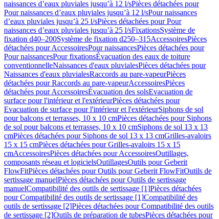
naissances d’eaux pluviales jusqu’à 12 l/s
Pièces détachées pour
Pour naissances d’eaux pluviales jusqu’à 12 l/s
Pour naissances
d’eaux pluviales jusqu’à 25 l/s
Pièces détachées pour Pour
naissances d’eaux pluviales jusqu’à 25 l/s
Fixations
Système de
fixation d40–200
Système de fixation d250–315
Accessoires
Pièces
détachées pour Accessoires
Pour naissances
Pièces détachées pour
Pour naissances
Pour fixations
Évacuation des eaux de toiture
conventionnelle
Naissances d'eaux pluviales
Pièces détachées pour
Naissances d'eaux pluviales
Raccords au pare-vapeur
Pièces
détachées pour Raccords au pare-vapeur
Accessoires
Pièces
détachées pour Accessoires
Évacuation des sols
Evacuation de
surface pour l'intérieur et l'extérieur
Pièces détachées pour
Evacuation de surface pour l'intérieur et l'extérieur
Siphons de sol
pour balcons et terrasses, 10 x 10 cm
Pièces détachées pour Siphons
de sol pour balcons et terrasses, 10 x 10 cm
Siphons de sol 13 x 13
cm
Pièces détachées pour Siphons de sol 13 x 13 cm
Grilles-avaloirs
15 x 15 cm
Pièces détachées pour Grilles-avaloirs 15 x 15
cm
Accessoires
Pièces détachées pour Accessoires
Outillages,
composants réseau et logiciels
Outillages
Outils pour Geberit
FlowFit
Pièces détachées pour Outils pour Geberit FlowFit
Outils de
sertissage manuel
Pièces détachées pour Outils de sertissage
manuel
Compatibilité des outils de sertissage [1]
Pièces détachées
pour Compatibilité des outils de sertissage [1]
Compatibilité des
outils de sertissage [2]
Pièces détachées pour Compatibilité des outils
de sertissage [2]
Outils de préparation de tubes
Pièces détachées pour