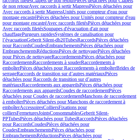
raccords filetés
Clapets de non retour
Pièces détachées pour Clapets
de non retour
Avec raccords à sertir Mapress
Pièces détachées pour
Avec raccords à sertir Mapress
Unités pour compteur d'eau pour
montage encastré
Pièces détachées pour Unités pour compteur d'eau
pour montage encastré
Avec raccords filetés
Pièces détachées pour
Avec raccords filetés
Soupapes d'évacuation d'air pour
chauffage
Purgeurs rapides
Systèmes de canalisation pour
l’évacuation
Geberit Silent-db20
Tubes
Raccords
Pièces détachées
pour Raccords
Coudes
Embranchements
Pièces détachées pour
Embranchements
Réductions
Pièces de nettoyage
Pièces détachées
pour Pièces de nettoyage
Raccordements
Pièces détachées pour
Raccordements
Raccordements à souder
Raccordements à
emboîter
Pièces détachées pour Raccordements à emboîter
Brides de
serrage
Raccords de transition sur d’autres matériaux
Pièces
détachées pour Raccords de transition sur d’autres
matériaux
Raccordements aux appareils
Pièces détachées pour
Raccordements aux appareils
Coudes de raccordement
Pièces
détachées pour Coudes de raccordement
Manchons de raccordement
à emboîter
Pièces détachées pour Manchons de raccordement à
emboîter
Accessoires
Colliers
Fixations pour
colliers
Fermetures
Joints
Consommables
Geberit Silent-
PP
Tubes
Pièces détachées pour Tubes
Raccords
Pièces détachées
pour Raccords
Coudes
Pièces détachées pour
Coudes
Embranchements
Pièces détachées pour
Embranchements
Réductions
Pièces détachées pour