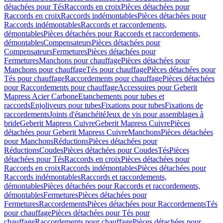
détachées pour Tés
Raccords en croix
Pièces détachées pour
Raccords en croix
Raccords indémontables
Pièces détachées pour
Raccords indémontables
Raccords et raccordements,
démontables
Pièces détachées pour Raccords et raccordements,
démontables
Compensateurs
Pièces détachées pour
Compensateurs
Fermetures
Pièces détachées pour
Fermetures
Manchons pour chauffage
Pièces détachées pour
Manchons pour chauffage
Tés pour chauffage
Pièces détachées pour
Tés pour chauffage
Raccordements pour chauffage
Pièces détachées
pour Raccordements pour chauffage
Accessoires pour Geberit
Mapress Acier Carbone
Etanchements pour tubes et
raccords
Enjoliveurs pour tubes
Fixations pour tubes
Fixations de
raccordements
Joints d'étanchéité
Jeux de vis pour assemblages à
bride
Geberit Mapress Cuivre
Geberit Mapress Cuivre
Pièces
détachées pour Geberit Mapress Cuivre
Manchons
Pièces détachées
pour Manchons
Réductions
Pièces détachées pour
Réductions
Coudes
Pièces détachées pour Coudes
Tés
Pièces
détachées pour Tés
Raccords en croix
Pièces détachées pour
Raccords en croix
Raccords indémontables
Pièces détachées pour
Raccords indémontables
Raccords et raccordements,
démontables
Pièces détachées pour Raccords et raccordements,
démontables
Fermetures
Pièces détachées pour
Fermetures
Raccordements
Pièces détachées pour Raccordements
Tés
pour chauffage
Pièces détachées pour Tés pour
chauffage
Raccordements pour chauffage
Pièces détachées pour