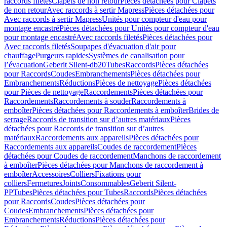
raccords filetés
Clapets de non retour
Pièces détachées pour Clapets
de non retour
Avec raccords à sertir Mapress
Pièces détachées pour
Avec raccords à sertir Mapress
Unités pour compteur d'eau pour
montage encastré
Pièces détachées pour Unités pour compteur d'eau
pour montage encastré
Avec raccords filetés
Pièces détachées pour
Avec raccords filetés
Soupapes d'évacuation d'air pour
chauffage
Purgeurs rapides
Systèmes de canalisation pour
l’évacuation
Geberit Silent-db20
Tubes
Raccords
Pièces détachées
pour Raccords
Coudes
Embranchements
Pièces détachées pour
Embranchements
Réductions
Pièces de nettoyage
Pièces détachées
pour Pièces de nettoyage
Raccordements
Pièces détachées pour
Raccordements
Raccordements à souder
Raccordements à
emboîter
Pièces détachées pour Raccordements à emboîter
Brides de
serrage
Raccords de transition sur d’autres matériaux
Pièces
détachées pour Raccords de transition sur d’autres
matériaux
Raccordements aux appareils
Pièces détachées pour
Raccordements aux appareils
Coudes de raccordement
Pièces
détachées pour Coudes de raccordement
Manchons de raccordement
à emboîter
Pièces détachées pour Manchons de raccordement à
emboîter
Accessoires
Colliers
Fixations pour
colliers
Fermetures
Joints
Consommables
Geberit Silent-
PP
Tubes
Pièces détachées pour Tubes
Raccords
Pièces détachées
pour Raccords
Coudes
Pièces détachées pour
Coudes
Embranchements
Pièces détachées pour
Embranchements
Réductions
Pièces détachées pour