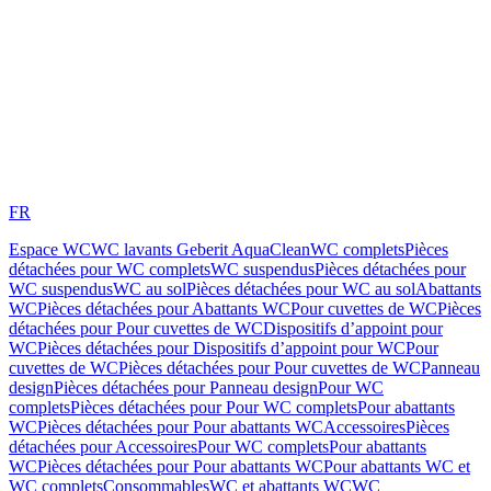
FR
Espace WC
WC lavants Geberit AquaClean
WC complets
Pièces
détachées pour WC complets
WC suspendus
Pièces détachées pour
WC suspendus
WC au sol
Pièces détachées pour WC au sol
Abattants
WC
Pièces détachées pour Abattants WC
Pour cuvettes de WC
Pièces
détachées pour Pour cuvettes de WC
Dispositifs d’appoint pour
WC
Pièces détachées pour Dispositifs d’appoint pour WC
Pour
cuvettes de WC
Pièces détachées pour Pour cuvettes de WC
Panneau
design
Pièces détachées pour Panneau design
Pour WC
complets
Pièces détachées pour Pour WC complets
Pour abattants
WC
Pièces détachées pour Pour abattants WC
Accessoires
Pièces
détachées pour Accessoires
Pour WC complets
Pour abattants
WC
Pièces détachées pour Pour abattants WC
Pour abattants WC et
WC complets
Consommables
WC et abattants WC
WC