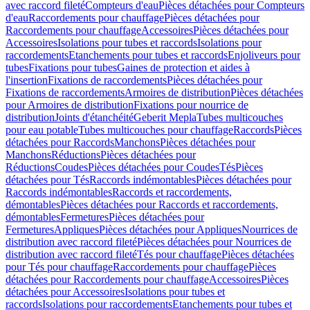
avec raccord fileté
Compteurs d'eau
Pièces détachées pour Compteurs
d'eau
Raccordements pour chauffage
Pièces détachées pour
Raccordements pour chauffage
Accessoires
Pièces détachées pour
Accessoires
Isolations pour tubes et raccords
Isolations pour
raccordements
Etanchements pour tubes et raccords
Enjoliveurs pour
tubes
Fixations pour tubes
Gaines de protection et aides à
l'insertion
Fixations de raccordements
Pièces détachées pour
Fixations de raccordements
Armoires de distribution
Pièces détachées
pour Armoires de distribution
Fixations pour nourrice de
distribution
Joints d'étanchéité
Geberit Mepla
Tubes multicouches
pour eau potable
Tubes multicouches pour chauffage
Raccords
Pièces
détachées pour Raccords
Manchons
Pièces détachées pour
Manchons
Réductions
Pièces détachées pour
Réductions
Coudes
Pièces détachées pour Coudes
Tés
Pièces
détachées pour Tés
Raccords indémontables
Pièces détachées pour
Raccords indémontables
Raccords et raccordements,
démontables
Pièces détachées pour Raccords et raccordements,
démontables
Fermetures
Pièces détachées pour
Fermetures
Appliques
Pièces détachées pour Appliques
Nourrices de
distribution avec raccord fileté
Pièces détachées pour Nourrices de
distribution avec raccord fileté
Tés pour chauffage
Pièces détachées
pour Tés pour chauffage
Raccordements pour chauffage
Pièces
détachées pour Raccordements pour chauffage
Accessoires
Pièces
détachées pour Accessoires
Isolations pour tubes et
raccords
Isolations pour raccordements
Etanchements pour tubes et