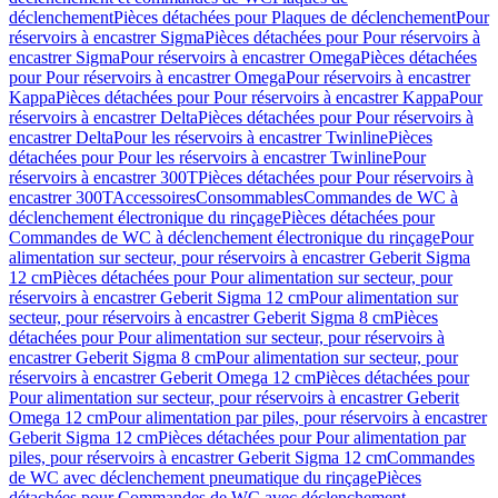
déclenchement
Pièces détachées pour Plaques de déclenchement
Pour
réservoirs à encastrer Sigma
Pièces détachées pour Pour réservoirs à
encastrer Sigma
Pour réservoirs à encastrer Omega
Pièces détachées
pour Pour réservoirs à encastrer Omega
Pour réservoirs à encastrer
Kappa
Pièces détachées pour Pour réservoirs à encastrer Kappa
Pour
réservoirs à encastrer Delta
Pièces détachées pour Pour réservoirs à
encastrer Delta
Pour les réservoirs à encastrer Twinline
Pièces
détachées pour Pour les réservoirs à encastrer Twinline
Pour
réservoirs à encastrer 300T
Pièces détachées pour Pour réservoirs à
encastrer 300T
Accessoires
Consommables
Commandes de WC à
déclenchement électronique du rinçage
Pièces détachées pour
Commandes de WC à déclenchement électronique du rinçage
Pour
alimentation sur secteur, pour réservoirs à encastrer Geberit Sigma
12 cm
Pièces détachées pour Pour alimentation sur secteur, pour
réservoirs à encastrer Geberit Sigma 12 cm
Pour alimentation sur
secteur, pour réservoirs à encastrer Geberit Sigma 8 cm
Pièces
détachées pour Pour alimentation sur secteur, pour réservoirs à
encastrer Geberit Sigma 8 cm
Pour alimentation sur secteur, pour
réservoirs à encastrer Geberit Omega 12 cm
Pièces détachées pour
Pour alimentation sur secteur, pour réservoirs à encastrer Geberit
Omega 12 cm
Pour alimentation par piles, pour réservoirs à encastrer
Geberit Sigma 12 cm
Pièces détachées pour Pour alimentation par
piles, pour réservoirs à encastrer Geberit Sigma 12 cm
Commandes
de WC avec déclenchement pneumatique du rinçage
Pièces
détachées pour Commandes de WC avec déclenchement