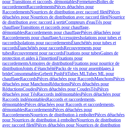
pour Transitions et raccords, démontables
Fermetures
Boîtes de
raccordement
Raccordements
Pièces détachées pour
Raccordements
Nourrices de distribution avec raccord fileté
Pièces
détachées pour Nourrices de distribution avec raccord fileté
Nourrice
de distribution avec raccord à sertir
Compteurs d'eau
Tés pour
chauffage
Transitions et raccords pour chauffage,
démontables
Raccordements pour chauffage
Pièces détachées pour
Raccordements pour chauffage
Accessoires
Isolations pour tubes et
raccords
Isolations pour raccordements
Étanchéités pour tubes et
raccords
Étanchéités pour raccords
Recouvrements pour
tubes
Recouvrement pour raccords
Fixations pour tubes
Gaines de
protection et aides à l'insertion
Fixations pour
raccordements
Armoires de distribution
Fixations pour nourrice de
distribution
Joints d’étanchéité
Packs de vis pour assemblages à
bride
Consommables
Geberit PushFit
Tubes ML
Tubes ML pour
chauffage
Raccords
Pièces détachées pour Raccords
Manchons
Pièces
détachées pour Manchons
Réductions
Pièces détachées pour
Réductions
Coudes
Pièces détachées pour Coudes
Tés
Pièces
détachées pour Tés
Raccords indémontables
Pièces détachées pour
Raccords indémontables
Raccords et raccordements,
démontables
Pièces détachées pour Raccords et raccordements,
démontables
Raccordements
Pièces détachées pour
Raccordements
Nourrices de distribution à emboîter
Pièces détachées
pour Nourrices de distribution à emboîter
Nourrices de distribution
avec raccord fileté
Pièces détachées pour Nourrices de distribution