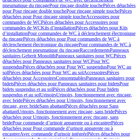
pneumatique du rinçage
Pour rinçage double touche
Pièces détachées
pour Pour rinçage double touche
Pour rinçage simple touche
Pièces
détachées pour Pour rinçage simple touche
Accessoires pour
commandes de WC
Pièces détachées pour Accessoires pour
commandes de WC
Kits d’installation
Pièces détachées pour Kits
d’installation
Pour commandes de WC à déclenchement électronique
du rinçage
Pièces détachées pour Pour commandes de WC à
déclenchement électronique du rinçage
Pour commandes de WC à
déclenchement pneumatique du rinçage
Raccordements
Panneaux
sanitaires Geberit Monolith
Panneaux sanitaires pour WC
Pièces
détachées pour Panneaux sanitaires pour WC
Pour WC
suspendus
Pièces détachées pour Pour WC suspendus
Pour WC au
sol
Pièces détachées pour Pour WC au sol
Accessoires
Pièces
détachées pour Accessoires
Consommables
Panneaux sanitaires pour
bidets
Pièces détachées pour Panneaux sanitaires pour bidets
Pour
bidets suspendus et au sol
Pièces détachées pour Pour bidets
suspendus et au sol
Urinoirs
Urinoirs, fonctionnement avec rinçage,
avec bride
Pièces détachées pour Urinoirs, fonctionnement avec
rinçage, avec bride
Sans abattant
Pièces détachées pour Sans
abattant
Urinoirs, fonctionnement avec rinçage, sans bride
Pièces
détachées pour Urinoirs, fonctionnement avec rinçage, sans
bride
Pour commande d’urinoir apparente ou à encastrer
Pièces
détachées pour Pour commande d’urinoir apparente ou à
encastrer
Avec commande d'urinoir intégrée
Pièces détachées pour