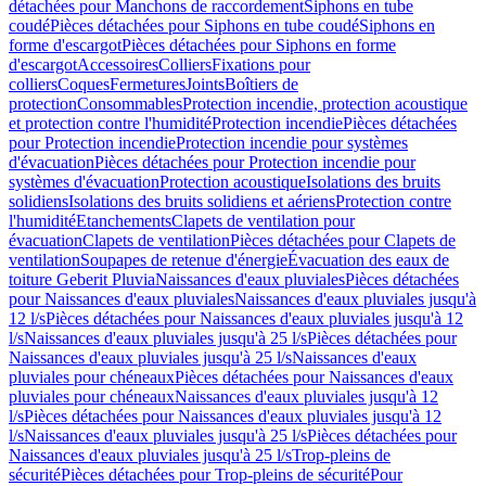
détachées pour Manchons de raccordement
Siphons en tube
coudé
Pièces détachées pour Siphons en tube coudé
Siphons en
forme d'escargot
Pièces détachées pour Siphons en forme
d'escargot
Accessoires
Colliers
Fixations pour
colliers
Coques
Fermetures
Joints
Boîtiers de
protection
Consommables
Protection incendie, protection acoustique
et protection contre l'humidité
Protection incendie
Pièces détachées
pour Protection incendie
Protection incendie pour systèmes
d'évacuation
Pièces détachées pour Protection incendie pour
systèmes d'évacuation
Protection acoustique
Isolations des bruits
solidiens
Isolations des bruits solidiens et aériens
Protection contre
l'humidité
Etanchements
Clapets de ventilation pour
évacuation
Clapets de ventilation
Pièces détachées pour Clapets de
ventilation
Soupapes de retenue d'énergie
Évacuation des eaux de
toiture Geberit Pluvia
Naissances d'eaux pluviales
Pièces détachées
pour Naissances d'eaux pluviales
Naissances d'eaux pluviales jusqu'à
12 l/s
Pièces détachées pour Naissances d'eaux pluviales jusqu'à 12
l/s
Naissances d'eaux pluviales jusqu'à 25 l/s
Pièces détachées pour
Naissances d'eaux pluviales jusqu'à 25 l/s
Naissances d'eaux
pluviales pour chéneaux
Pièces détachées pour Naissances d'eaux
pluviales pour chéneaux
Naissances d'eaux pluviales jusqu'à 12
l/s
Pièces détachées pour Naissances d'eaux pluviales jusqu'à 12
l/s
Naissances d'eaux pluviales jusqu'à 25 l/s
Pièces détachées pour
Naissances d'eaux pluviales jusqu'à 25 l/s
Trop-pleins de
sécurité
Pièces détachées pour Trop-pleins de sécurité
Pour