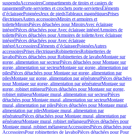
suspendu
Accessoires
Compartiments de tiroirs et casiers de
rangement
Porte-serviettes et crochets porte-serviettes
Éléments
d’éclairage
Poignées
Jeux de pieds
Tableaux magnétiques
Prises
électriques
Autres accessoires
Miroirs et armoires et
toilette
Miroirs
Pièces détachées pour Miroirs
Avec éclairage
intégré
Pièces détachées pour Avec éclairage intégré
Armoires de
toilette
Pièces détachées pour Armoires de toilette
Avec éclairage
intégré
Pièces détachées pour Avec éclairage
intégré
Accessoires
Éléments d’éclairage
Poignées
Autres
accessoires
Prises électriques
Robinetteries
Robinetteries de
lavabo
Pièces détachées pour Robinetteries de lavabo
Montage sur
gorge, alimentation sur secteur
Pièces détachées pour Montage sur
gorge, alimentation sur secteur
Montage sur gorge, alimentation par
piles
Pièces détachées pour Montage sur gorge, alimentation par
piles
Montage sur gorge, alimentation par générateur
Pièces détachées
pour Montage sur gorge, alimentation par générateur
Montage sur
gorge, robinet mitigeur
Pièces détachées pour Montage sur gorge,
robinet mitigeur
Montage mural, alimentation sur secteur
Pièces
détachées pour Montage mural, alimentation sur secteur
Montage
mural, alimentation par piles
Pièces détachées pour Montage mural,
alimentation par piles
Montage mural, alimentation par
générateur
Pièces détachées pour Montage mural, alimentation par
générateur
Montage mural, robinet mélangeur
Pièces détachées pour
Montage mural, robinet mélangeur
Accessoires
Pièces détachées pour
Accessoires
Pour robinetteries de lavabo
Pièces détachées pour Pour