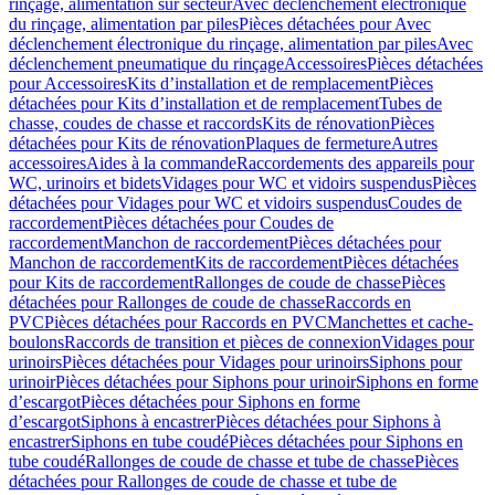
rinçage, alimentation sur secteur
Avec déclenchement électronique
du rinçage, alimentation par piles
Pièces détachées pour Avec
déclenchement électronique du rinçage, alimentation par piles
Avec
déclenchement pneumatique du rinçage
Accessoires
Pièces détachées
pour Accessoires
Kits d’installation et de remplacement
Pièces
détachées pour Kits d’installation et de remplacement
Tubes de
chasse, coudes de chasse et raccords
Kits de rénovation
Pièces
détachées pour Kits de rénovation
Plaques de fermeture
Autres
accessoires
Aides à la commande
Raccordements des appareils pour
WC, urinoirs et bidets
Vidages pour WC et vidoirs suspendus
Pièces
détachées pour Vidages pour WC et vidoirs suspendus
Coudes de
raccordement
Pièces détachées pour Coudes de
raccordement
Manchon de raccordement
Pièces détachées pour
Manchon de raccordement
Kits de raccordement
Pièces détachées
pour Kits de raccordement
Rallonges de coude de chasse
Pièces
détachées pour Rallonges de coude de chasse
Raccords en
PVC
Pièces détachées pour Raccords en PVC
Manchettes et cache-
boulons
Raccords de transition et pièces de connexion
Vidages pour
urinoirs
Pièces détachées pour Vidages pour urinoirs
Siphons pour
urinoir
Pièces détachées pour Siphons pour urinoir
Siphons en forme
d’escargot
Pièces détachées pour Siphons en forme
d’escargot
Siphons à encastrer
Pièces détachées pour Siphons à
encastrer
Siphons en tube coudé
Pièces détachées pour Siphons en
tube coudé
Rallonges de coude de chasse et tube de chasse
Pièces
détachées pour Rallonges de coude de chasse et tube de