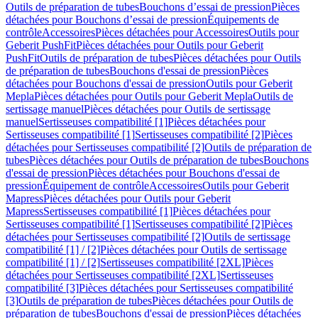
Outils de préparation de tubes
Bouchons d’essai de pression
Pièces
détachées pour Bouchons d’essai de pression
Équipements de
contrôle
Accessoires
Pièces détachées pour Accessoires
Outils pour
Geberit PushFit
Pièces détachées pour Outils pour Geberit
PushFit
Outils de préparation de tubes
Pièces détachées pour Outils
de préparation de tubes
Bouchons d'essai de pression
Pièces
détachées pour Bouchons d'essai de pression
Outils pour Geberit
Mepla
Pièces détachées pour Outils pour Geberit Mepla
Outils de
sertissage manuel
Pièces détachées pour Outils de sertissage
manuel
Sertisseuses compatibilité [1]
Pièces détachées pour
Sertisseuses compatibilité [1]
Sertisseuses compatibilité [2]
Pièces
détachées pour Sertisseuses compatibilité [2]
Outils de préparation de
tubes
Pièces détachées pour Outils de préparation de tubes
Bouchons
d'essai de pression
Pièces détachées pour Bouchons d'essai de
pression
Équipement de contrôle
Accessoires
Outils pour Geberit
Mapress
Pièces détachées pour Outils pour Geberit
Mapress
Sertisseuses compatibilité [1]
Pièces détachées pour
Sertisseuses compatibilité [1]
Sertisseuses compatibilité [2]
Pièces
détachées pour Sertisseuses compatibilité [2]
Outils de sertissage
compatibilité [1] / [2]
Pièces détachées pour Outils de sertissage
compatibilité [1] / [2]
Sertisseuses compatibilité [2XL]
Pièces
détachées pour Sertisseuses compatibilité [2XL]
Sertisseuses
compatibilité [3]
Pièces détachées pour Sertisseuses compatibilité
[3]
Outils de préparation de tubes
Pièces détachées pour Outils de
préparation de tubes
Bouchons d'essai de pression
Pièces détachées