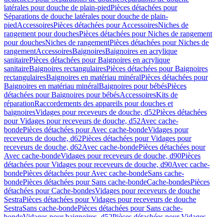
latérales pour douche de plain-pied
Pièces détachées pour
Séparations de douche latérales pour douche de plain-
pied
Accessoires
Pièces détachées pour Accessoires
Niches de
rangement pour douches
Pièces détachées pour Niches de rangement
pour douches
Niches de rangement
Pièces détachées pour Niches de
rangement
Accessoires
Baignoires
Baignoires en acrylique
sanitaire
Pièces détachées pour Baignoires en acrylique
sanitaire
Baignoires rectangulaires
Pièces détachées pour Baignoires
rectangulaires
Baignoires en matériau minéral
Pièces détachées pour
Baignoires en matériau minéral
Baignoires pour bébés
Pièces
détachées pour Baignoires pour bébés
Accessoires
Kits de
réparation
Raccordements des appareils pour douches et
baignoires
Vidages pour receveurs de douche, d52
Pièces détachées
pour Vidages pour receveurs de douche, d52
Avec cache-
bonde
Pièces détachées pour Avec cache-bonde
Vidages pour
receveurs de douche, d62
Pièces détachées pour Vidages pour
receveurs de douche, d62
Avec cache-bonde
Pièces détachées pour
Avec cache-bonde
Vidages pour receveurs de douche, d90
Pièces
détachées pour Vidages pour receveurs de douche, d90
Avec cache-
bonde
Pièces détachées pour Avec cache-bonde
Sans cache-
bonde
Pièces détachées pour Sans cache-bonde
Cache-bondes
Pièces
détachées pour Cache-bondes
Vidages pour receveurs de douche
Sestra
Pièces détachées pour Vidages pour receveurs de douche
Sestra
Sans cache-bonde
Pièces détachées pour Sans cache-
bonde
Vidages pour baignoires, d52
Pièces détachées pour Vidages