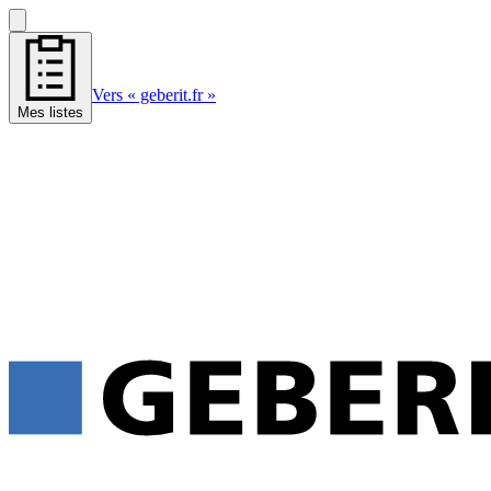
Vers « geberit.fr »
Mes listes