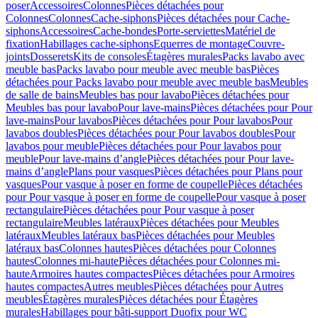
poser
Accessoires
Colonnes
Pièces détachées pour
Colonnes
Colonnes
Cache-siphons
Pièces détachées pour Cache-
siphons
Accessoires
Cache-bondes
Porte-serviettes
Matériel de
fixation
Habillages cache-siphons
Equerres de montage
Couvre-
joints
Dosserets
Kits de consoles
Étagères murales
Packs lavabo avec
meuble bas
Packs lavabo pour meuble avec meuble bas
Pièces
détachées pour Packs lavabo pour meuble avec meuble bas
Meubles
de salle de bains
Meubles bas pour lavabo
Pièces détachées pour
Meubles bas pour lavabo
Pour lave-mains
Pièces détachées pour Pour
lave-mains
Pour lavabos
Pièces détachées pour Pour lavabos
Pour
lavabos doubles
Pièces détachées pour Pour lavabos doubles
Pour
lavabos pour meuble
Pièces détachées pour Pour lavabos pour
meuble
Pour lave-mains d’angle
Pièces détachées pour Pour lave-
mains d’angle
Plans pour vasques
Pièces détachées pour Plans pour
vasques
Pour vasque à poser en forme de coupelle
Pièces détachées
pour Pour vasque à poser en forme de coupelle
Pour vasque à poser
rectangulaire
Pièces détachées pour Pour vasque à poser
rectangulaire
Meubles latéraux
Pièces détachées pour Meubles
latéraux
Meubles latéraux bas
Pièces détachées pour Meubles
latéraux bas
Colonnes hautes
Pièces détachées pour Colonnes
hautes
Colonnes mi-haute
Pièces détachées pour Colonnes mi-
haute
Armoires hautes compactes
Pièces détachées pour Armoires
hautes compactes
Autres meubles
Pièces détachées pour Autres
meubles
Étagères murales
Pièces détachées pour Étagères
murales
Habillages pour bâti-support Duofix pour WC