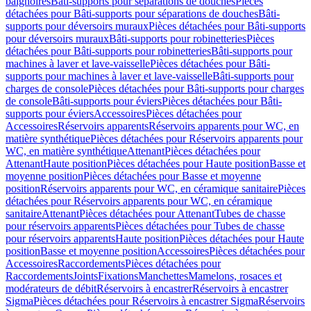
baignoires
Bâti-supports pour séparations de douches
Pièces
détachées pour Bâti-supports pour séparations de douches
Bâti-
supports pour déversoirs muraux
Pièces détachées pour Bâti-supports
pour déversoirs muraux
Bâti-supports pour robinetteries
Pièces
détachées pour Bâti-supports pour robinetteries
Bâti-supports pour
machines à laver et lave-vaisselle
Pièces détachées pour Bâti-
supports pour machines à laver et lave-vaisselle
Bâti-supports pour
charges de console
Pièces détachées pour Bâti-supports pour charges
de console
Bâti-supports pour éviers
Pièces détachées pour Bâti-
supports pour éviers
Accessoires
Pièces détachées pour
Accessoires
Réservoirs apparents
Réservoirs apparents pour WC, en
matière synthétique
Pièces détachées pour Réservoirs apparents pour
WC, en matière synthétique
Attenant
Pièces détachées pour
Attenant
Haute position
Pièces détachées pour Haute position
Basse et
moyenne position
Pièces détachées pour Basse et moyenne
position
Réservoirs apparents pour WC, en céramique sanitaire
Pièces
détachées pour Réservoirs apparents pour WC, en céramique
sanitaire
Attenant
Pièces détachées pour Attenant
Tubes de chasse
pour réservoirs apparents
Pièces détachées pour Tubes de chasse
pour réservoirs apparents
Haute position
Pièces détachées pour Haute
position
Basse et moyenne position
Accessoires
Pièces détachées pour
Accessoires
Raccordements
Pièces détachées pour
Raccordements
Joints
Fixations
Manchettes
Mamelons, rosaces et
modérateurs de débit
Réservoirs à encastrer
Réservoirs à encastrer
Sigma
Pièces détachées pour Réservoirs à encastrer Sigma
Réservoirs