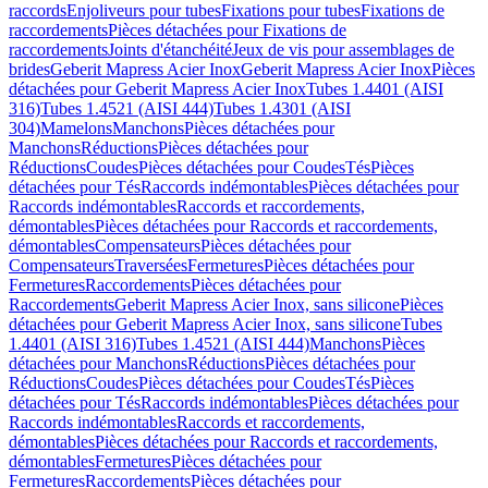
raccords
Enjoliveurs pour tubes
Fixations pour tubes
Fixations de
raccordements
Pièces détachées pour Fixations de
raccordements
Joints d'étanchéité
Jeux de vis pour assemblages de
brides
Geberit Mapress Acier Inox
Geberit Mapress Acier Inox
Pièces
détachées pour Geberit Mapress Acier Inox
Tubes 1.4401 (AISI
316)
Tubes 1.4521 (AISI 444)
Tubes 1.4301 (AISI
304)
Mamelons
Manchons
Pièces détachées pour
Manchons
Réductions
Pièces détachées pour
Réductions
Coudes
Pièces détachées pour Coudes
Tés
Pièces
détachées pour Tés
Raccords indémontables
Pièces détachées pour
Raccords indémontables
Raccords et raccordements,
démontables
Pièces détachées pour Raccords et raccordements,
démontables
Compensateurs
Pièces détachées pour
Compensateurs
Traversées
Fermetures
Pièces détachées pour
Fermetures
Raccordements
Pièces détachées pour
Raccordements
Geberit Mapress Acier Inox, sans silicone
Pièces
détachées pour Geberit Mapress Acier Inox, sans silicone
Tubes
1.4401 (AISI 316)
Tubes 1.4521 (AISI 444)
Manchons
Pièces
détachées pour Manchons
Réductions
Pièces détachées pour
Réductions
Coudes
Pièces détachées pour Coudes
Tés
Pièces
détachées pour Tés
Raccords indémontables
Pièces détachées pour
Raccords indémontables
Raccords et raccordements,
démontables
Pièces détachées pour Raccords et raccordements,
démontables
Fermetures
Pièces détachées pour
Fermetures
Raccordements
Pièces détachées pour