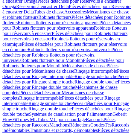
à encastrer Omega
Pièces détachées pour Réservoirs à encastrer
Omega
Réservoirs à encastrer Delta
Pièces détachées pour Réservoirs
à encastrer Delta
Tubes de chasse
Accessoires
Mécanismes de chasse
et robinets flotteurs
Robinets flotteurs
Pièces détachées pour Robinets
flotteurs
Robinets flotteurs pour réservoirs apparents
Pièces détachées
pour Robinets flotteurs pour réservoirs apparents
Robinets flotteurs
pour réservoirs à encastrer
Pièces détachées pour Robinets flotteurs
pour réservoirs à encastrer
Robinets flotteurs pour réservoirs en
céramique
Pièces détachées pour Robinets flotteurs pour réservoirs
en céramique
Robinets flotteurs pour réservoirs, universels
Pièces
détachées pour Robinets flotteurs pour réservoirs,
universels
Robinets flotteurs pour Monolith
Pièces détachées pour
Robinets flotteurs pour Monolith
Mécanismes de chasse
Pièces
détachées pour Mécanismes de chasse
Rinçage interrompable
Pièces
détachées pour Rinçage interrompable
Rinçage simple touche
Pièces
détachées pour Rinçage simple touche
Rinçage double touche
Pièces
détachées pour Rinçage double touche
Mécanismes de chasse
complets
Pièces détachées pour Mécanismes de chasse
complets
Rinçage interrompable
Pièces détachées pour Rinçage
interrompable
Rinçage simple touche
Pièces détachées pour Rinçage
simple touche
Rinçage double touche
Pièces détachées pour Rinçage
double touche
Systèmes de canalisation pour l’alimentation
Geberit
FlowFit
Tubes ML
Tubes ML pour chauffage
Raccords
Pièces
détachées pour Raccords
Manchons
Réductions
Coudes
Tés
Raccords
indémontables
Transitions et raccords, démontables
Pièces détachées