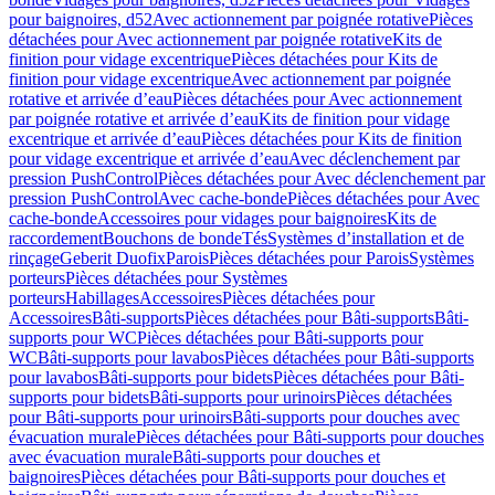
pour baignoires, d52
Avec actionnement par poignée rotative
Pièces
détachées pour Avec actionnement par poignée rotative
Kits de
finition pour vidage excentrique
Pièces détachées pour Kits de
finition pour vidage excentrique
Avec actionnement par poignée
rotative et arrivée d’eau
Pièces détachées pour Avec actionnement
par poignée rotative et arrivée d’eau
Kits de finition pour vidage
excentrique et arrivée d’eau
Pièces détachées pour Kits de finition
pour vidage excentrique et arrivée d’eau
Avec déclenchement par
pression PushControl
Pièces détachées pour Avec déclenchement par
pression PushControl
Avec cache-bonde
Pièces détachées pour Avec
cache-bonde
Accessoires pour vidages pour baignoires
Kits de
raccordement
Bouchons de bonde
Tés
Systèmes d’installation et de
rinçage
Geberit Duofix
Parois
Pièces détachées pour Parois
Systèmes
porteurs
Pièces détachées pour Systèmes
porteurs
Habillages
Accessoires
Pièces détachées pour
Accessoires
Bâti-supports
Pièces détachées pour Bâti-supports
Bâti-
supports pour WC
Pièces détachées pour Bâti-supports pour
WC
Bâti-supports pour lavabos
Pièces détachées pour Bâti-supports
pour lavabos
Bâti-supports pour bidets
Pièces détachées pour Bâti-
supports pour bidets
Bâti-supports pour urinoirs
Pièces détachées
pour Bâti-supports pour urinoirs
Bâti-supports pour douches avec
évacuation murale
Pièces détachées pour Bâti-supports pour douches
avec évacuation murale
Bâti-supports pour douches et
baignoires
Pièces détachées pour Bâti-supports pour douches et