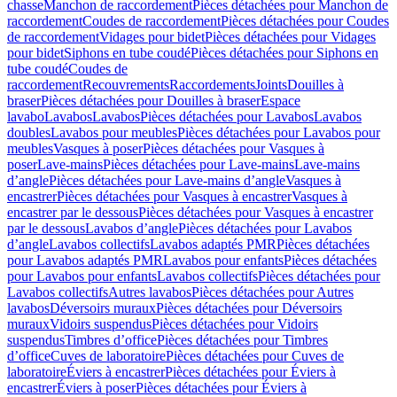
chasse
Manchon de raccordement
Pièces détachées pour Manchon de
raccordement
Coudes de raccordement
Pièces détachées pour Coudes
de raccordement
Vidages pour bidet
Pièces détachées pour Vidages
pour bidet
Siphons en tube coudé
Pièces détachées pour Siphons en
tube coudé
Coudes de
raccordement
Recouvrements
Raccordements
Joints
Douilles à
braser
Pièces détachées pour Douilles à braser
Espace
lavabo
Lavabos
Lavabos
Pièces détachées pour Lavabos
Lavabos
doubles
Lavabos pour meubles
Pièces détachées pour Lavabos pour
meubles
Vasques à poser
Pièces détachées pour Vasques à
poser
Lave-mains
Pièces détachées pour Lave-mains
Lave-mains
d’angle
Pièces détachées pour Lave-mains d’angle
Vasques à
encastrer
Pièces détachées pour Vasques à encastrer
Vasques à
encastrer par le dessous
Pièces détachées pour Vasques à encastrer
par le dessous
Lavabos d’angle
Pièces détachées pour Lavabos
d’angle
Lavabos collectifs
Lavabos adaptés PMR
Pièces détachées
pour Lavabos adaptés PMR
Lavabos pour enfants
Pièces détachées
pour Lavabos pour enfants
Lavabos collectifs
Pièces détachées pour
Lavabos collectifs
Autres lavabos
Pièces détachées pour Autres
lavabos
Déversoirs muraux
Pièces détachées pour Déversoirs
muraux
Vidoirs suspendus
Pièces détachées pour Vidoirs
suspendus
Timbres dʼoffice
Pièces détachées pour Timbres
dʼoffice
Cuves de laboratoire
Pièces détachées pour Cuves de
laboratoire
Éviers à encastrer
Pièces détachées pour Éviers à
encastrer
Éviers à poser
Pièces détachées pour Éviers à