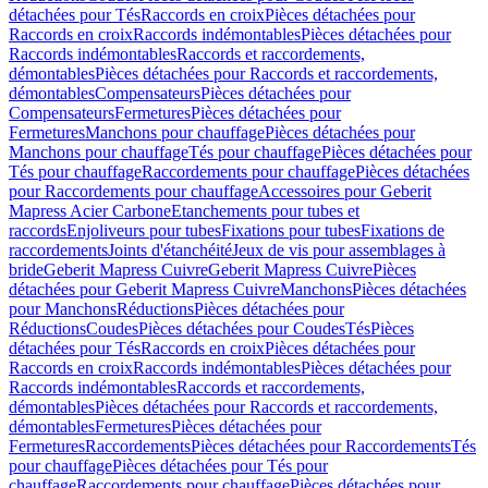
détachées pour Tés
Raccords en croix
Pièces détachées pour
Raccords en croix
Raccords indémontables
Pièces détachées pour
Raccords indémontables
Raccords et raccordements,
démontables
Pièces détachées pour Raccords et raccordements,
démontables
Compensateurs
Pièces détachées pour
Compensateurs
Fermetures
Pièces détachées pour
Fermetures
Manchons pour chauffage
Pièces détachées pour
Manchons pour chauffage
Tés pour chauffage
Pièces détachées pour
Tés pour chauffage
Raccordements pour chauffage
Pièces détachées
pour Raccordements pour chauffage
Accessoires pour Geberit
Mapress Acier Carbone
Etanchements pour tubes et
raccords
Enjoliveurs pour tubes
Fixations pour tubes
Fixations de
raccordements
Joints d'étanchéité
Jeux de vis pour assemblages à
bride
Geberit Mapress Cuivre
Geberit Mapress Cuivre
Pièces
détachées pour Geberit Mapress Cuivre
Manchons
Pièces détachées
pour Manchons
Réductions
Pièces détachées pour
Réductions
Coudes
Pièces détachées pour Coudes
Tés
Pièces
détachées pour Tés
Raccords en croix
Pièces détachées pour
Raccords en croix
Raccords indémontables
Pièces détachées pour
Raccords indémontables
Raccords et raccordements,
démontables
Pièces détachées pour Raccords et raccordements,
démontables
Fermetures
Pièces détachées pour
Fermetures
Raccordements
Pièces détachées pour Raccordements
Tés
pour chauffage
Pièces détachées pour Tés pour
chauffage
Raccordements pour chauffage
Pièces détachées pour