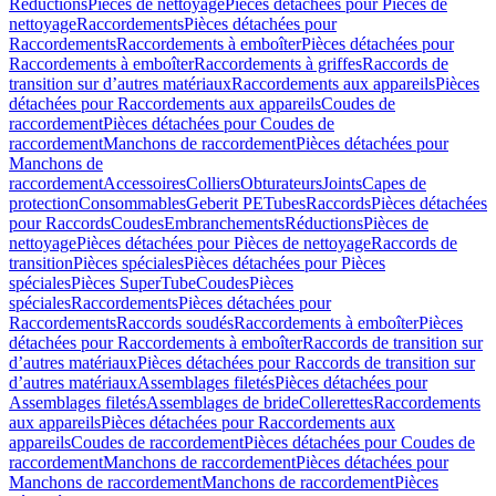
Réductions
Pièces de nettoyage
Pièces détachées pour Pièces de
nettoyage
Raccordements
Pièces détachées pour
Raccordements
Raccordements à emboîter
Pièces détachées pour
Raccordements à emboîter
Raccordements à griffes
Raccords de
transition sur d’autres matériaux
Raccordements aux appareils
Pièces
détachées pour Raccordements aux appareils
Coudes de
raccordement
Pièces détachées pour Coudes de
raccordement
Manchons de raccordement
Pièces détachées pour
Manchons de
raccordement
Accessoires
Colliers
Obturateurs
Joints
Capes de
protection
Consommables
Geberit PE
Tubes
Raccords
Pièces détachées
pour Raccords
Coudes
Embranchements
Réductions
Pièces de
nettoyage
Pièces détachées pour Pièces de nettoyage
Raccords de
transition
Pièces spéciales
Pièces détachées pour Pièces
spéciales
Pièces SuperTube
Coudes
Pièces
spéciales
Raccordements
Pièces détachées pour
Raccordements
Raccords soudés
Raccordements à emboîter
Pièces
détachées pour Raccordements à emboîter
Raccords de transition sur
d’autres matériaux
Pièces détachées pour Raccords de transition sur
d’autres matériaux
Assemblages filetés
Pièces détachées pour
Assemblages filetés
Assemblages de bride
Collerettes
Raccordements
aux appareils
Pièces détachées pour Raccordements aux
appareils
Coudes de raccordement
Pièces détachées pour Coudes de
raccordement
Manchons de raccordement
Pièces détachées pour
Manchons de raccordement
Manchons de raccordement
Pièces