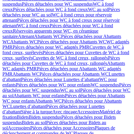
suspendus
Pièces détachées pour WC suspendus
WC à fond
creux
Pièces détachées pour WC à fond creux
WC au sol
Pièces
détachées pour WC au sol
WC à fond creux pour réservoir
attenant
Pièces détachées pour WC à fond creux pour réservoir
attenant
WC à fond creux
Pièces détachées pour WC à fond
creux
Réservoirs apparents pour WC, en céramique
sanitaire
Attenant
Abattants WC
Pièces détachées pour Abattants
WC
Abattants WC
Pièces détachées pour Abattants WC
WC adaptés
PMR
Pièces détachées pour WC adaptés PMR
Cuvettes de WC à
fond creux, surélevés
Pièces détachées pour Cuvettes de WC à fond
creux, surélevés
Cuvettes de WC à fond creux, rallongés
Pièces
détachées pour Cuvettes de WC à fond creux, rallongés
Abattants
WC adaptés PMR
Pièces détachées pour Abattants WC adaptés
PMR
Abattants WC
Pièces détachées pour Abattants WC
Lunettes
d’abattant
Pièces détachées pour Lunettes d’abattant
WC pour
enfants
Pièces détachées pour WC pour enfants
WC suspendus
Pièces
détachées pour WC suspendus
WC au sol
Pièces détachées pour WC
au sol
Abattants WC pour enfants
Pièces détachées pour Abattants
WC pour enfants
Abattants WC
Pièces détachées pour Abattants
WC
Lunettes d’abattant
Pièces détachées pour Lunettes
d’abattant
Siège à la turque
Avec rinçage
Accessoires
Matériel de
fixation
Bidets
Bidets suspendus
Pièces détachées pour Bidets
suspendus
Bidets au sol
Pièces détachées pour Bidets au
sol
Accessoires
Pièces détachées pour Accessoires
Plaques de
déclenchement et commandes de WC
Plaques de