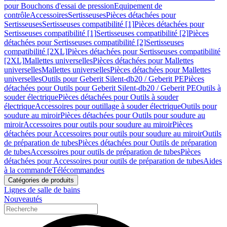
pour Bouchons d'essai de pression
Equipement de
contrôle
Accessoires
Sertisseuses
Pièces détachées pour
Sertisseuses
Sertisseuses compatibilité [1]
Pièces détachées pour
Sertisseuses compatibilité [1]
Sertisseuses compatibilité [2]
Pièces
détachées pour Sertisseuses compatibilité [2]
Sertisseuses
compatibilité [2XL]
Pièces détachées pour Sertisseuses compatibilité
[2XL]
Mallettes universelles
Pièces détachées pour Mallettes
universelles
Mallettes universelles
Pièces détachées pour Mallettes
universelles
Outils pour Geberit Silent-db20 / Geberit PE
Pièces
détachées pour Outils pour Geberit Silent-db20 / Geberit PE
Outils à
souder électrique
Pièces détachées pour Outils à souder
électrique
Accessoires pour outillage à souder électrique
Outils pour
soudure au miroir
Pièces détachées pour Outils pour soudure au
miroir
Accessoires pour outils pour soudure au miroir
Pièces
détachées pour Accessoires pour outils pour soudure au miroir
Outils
de préparation de tubes
Pièces détachées pour Outils de préparation
de tubes
Accessoires pour outils de préparation de tubes
Pièces
détachées pour Accessoires pour outils de préparation de tubes
Aides
à la commande
Télécommandes
Catégories de produits
Lignes de salle de bains
Nouveautés