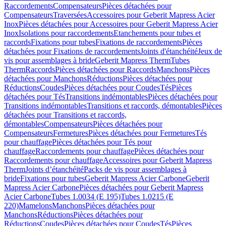
Raccordements
Compensateurs
Pièces détachées pour
Compensateurs
Traversées
Accessoires pour Geberit Mapress Acier
Inox
Pièces détachées pour Accessoires pour Geberit Mapress Acier
Inox
Isolations pour raccordements
Etanchements pour tubes et
raccords
Fixations pour tubes
Fixations de raccordements
Pièces
détachées pour Fixations de raccordements
Joints d'étanchéité
Jeux de
vis pour assemblages à bride
Geberit Mapress Therm
Tubes
Therm
Raccords
Pièces détachées pour Raccords
Manchons
Pièces
détachées pour Manchons
Réductions
Pièces détachées pour
Réductions
Coudes
Pièces détachées pour Coudes
Tés
Pièces
détachées pour Tés
Transitions indémontables
Pièces détachées pour
Transitions indémontables
Transitions et raccords, démontables
Pièces
détachées pour Transitions et raccords,
démontables
Compensateurs
Pièces détachées pour
Compensateurs
Fermetures
Pièces détachées pour Fermetures
Tés
pour chauffage
Pièces détachées pour Tés pour
chauffage
Raccordements pour chauffage
Pièces détachées pour
Raccordements pour chauffage
Accessoires pour Geberit Mapress
Therm
Joints d’étanchéité
Packs de vis pour assemblages à
bride
Fixations pour tubes
Geberit Mapress Acier Carbone
Geberit
Mapress Acier Carbone
Pièces détachées pour Geberit Mapress
Acier Carbone
Tubes 1.0034 (E 195)
Tubes 1.0215 (E
220)
Mamelons
Manchons
Pièces détachées pour
Manchons
Réductions
Pièces détachées pour
Réductions
Coudes
Pièces détachées pour Coudes
Tés
Pièces