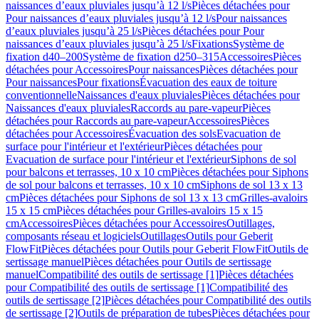
naissances d’eaux pluviales jusqu’à 12 l/s
Pièces détachées pour
Pour naissances d’eaux pluviales jusqu’à 12 l/s
Pour naissances
d’eaux pluviales jusqu’à 25 l/s
Pièces détachées pour Pour
naissances d’eaux pluviales jusqu’à 25 l/s
Fixations
Système de
fixation d40–200
Système de fixation d250–315
Accessoires
Pièces
détachées pour Accessoires
Pour naissances
Pièces détachées pour
Pour naissances
Pour fixations
Évacuation des eaux de toiture
conventionnelle
Naissances d'eaux pluviales
Pièces détachées pour
Naissances d'eaux pluviales
Raccords au pare-vapeur
Pièces
détachées pour Raccords au pare-vapeur
Accessoires
Pièces
détachées pour Accessoires
Évacuation des sols
Evacuation de
surface pour l'intérieur et l'extérieur
Pièces détachées pour
Evacuation de surface pour l'intérieur et l'extérieur
Siphons de sol
pour balcons et terrasses, 10 x 10 cm
Pièces détachées pour Siphons
de sol pour balcons et terrasses, 10 x 10 cm
Siphons de sol 13 x 13
cm
Pièces détachées pour Siphons de sol 13 x 13 cm
Grilles-avaloirs
15 x 15 cm
Pièces détachées pour Grilles-avaloirs 15 x 15
cm
Accessoires
Pièces détachées pour Accessoires
Outillages,
composants réseau et logiciels
Outillages
Outils pour Geberit
FlowFit
Pièces détachées pour Outils pour Geberit FlowFit
Outils de
sertissage manuel
Pièces détachées pour Outils de sertissage
manuel
Compatibilité des outils de sertissage [1]
Pièces détachées
pour Compatibilité des outils de sertissage [1]
Compatibilité des
outils de sertissage [2]
Pièces détachées pour Compatibilité des outils
de sertissage [2]
Outils de préparation de tubes
Pièces détachées pour