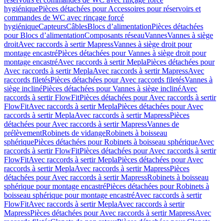
hygiénique
Pièces détachées pour Accessoires pour réservoirs et
commandes de WC avec rinçage forcé
hygiénique
Capteurs
Câbles
Blocs d’alimentation
Pièces détachées
pour Blocs d’alimentation
Composants réseau
Vannes
Vannes à siège
droit
Avec raccords à sertir Mapress
Vannes à siège droit pour
montage encastré
Pièces détachées pour Vannes à siège droit pour
montage encastré
Avec raccords à sertir Mepla
Pièces détachées pour
Avec raccords à sertir Mepla
Avec raccords à sertir Mapress
Avec
raccords filetés
Pièces détachées pour Avec raccords filetés
Vannes à
siège incliné
Pièces détachées pour Vannes à siège incliné
Avec
raccords à sertir FlowFit
Pièces détachées pour Avec raccords à sertir
FlowFit
Avec raccords à sertir Mepla
Pièces détachées pour Avec
raccords à sertir Mepla
Avec raccords à sertir Mapress
Pièces
détachées pour Avec raccords à sertir Mapress
Vannes de
prélèvement
Robinets de vidange
Robinets à boisseau
sphérique
Pièces détachées pour Robinets à boisseau sphérique
Avec
raccords à sertir FlowFit
Pièces détachées pour Avec raccords à sertir
FlowFit
Avec raccords à sertir Mepla
Pièces détachées pour Avec
raccords à sertir Mepla
Avec raccords à sertir Mapress
Pièces
détachées pour Avec raccords à sertir Mapress
Robinets à boisseau
sphérique pour montage encastré
Pièces détachées pour Robinets à
boisseau sphérique pour montage encastré
Avec raccords à sertir
FlowFit
Avec raccords à sertir Mepla
Avec raccords à sertir
Mapress
Pièces détachées pour Avec raccords à sertir Mapress
Avec