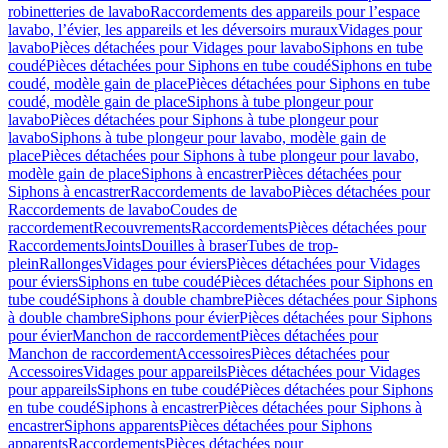
robinetteries de lavabo
Raccordements des appareils pour l’espace
lavabo, l’évier, les appareils et les déversoirs muraux
Vidages pour
lavabo
Pièces détachées pour Vidages pour lavabo
Siphons en tube
coudé
Pièces détachées pour Siphons en tube coudé
Siphons en tube
coudé, modèle gain de place
Pièces détachées pour Siphons en tube
coudé, modèle gain de place
Siphons à tube plongeur pour
lavabo
Pièces détachées pour Siphons à tube plongeur pour
lavabo
Siphons à tube plongeur pour lavabo, modèle gain de
place
Pièces détachées pour Siphons à tube plongeur pour lavabo,
modèle gain de place
Siphons à encastrer
Pièces détachées pour
Siphons à encastrer
Raccordements de lavabo
Pièces détachées pour
Raccordements de lavabo
Coudes de
raccordement
Recouvrements
Raccordements
Pièces détachées pour
Raccordements
Joints
Douilles à braser
Tubes de trop-
plein
Rallonges
Vidages pour éviers
Pièces détachées pour Vidages
pour éviers
Siphons en tube coudé
Pièces détachées pour Siphons en
tube coudé
Siphons à double chambre
Pièces détachées pour Siphons
à double chambre
Siphons pour évier
Pièces détachées pour Siphons
pour évier
Manchon de raccordement
Pièces détachées pour
Manchon de raccordement
Accessoires
Pièces détachées pour
Accessoires
Vidages pour appareils
Pièces détachées pour Vidages
pour appareils
Siphons en tube coudé
Pièces détachées pour Siphons
en tube coudé
Siphons à encastrer
Pièces détachées pour Siphons à
encastrer
Siphons apparents
Pièces détachées pour Siphons
apparents
Raccordements
Pièces détachées pour