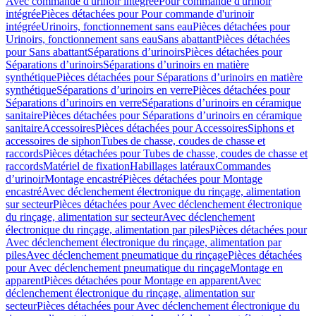
Avec commande d'urinoir intégrée
Pour commande d'urinoir
intégrée
Pièces détachées pour Pour commande d'urinoir
intégrée
Urinoirs, fonctionnement sans eau
Pièces détachées pour
Urinoirs, fonctionnement sans eau
Sans abattant
Pièces détachées
pour Sans abattant
Séparations d’urinoirs
Pièces détachées pour
Séparations d’urinoirs
Séparations d’urinoirs en matière
synthétique
Pièces détachées pour Séparations d’urinoirs en matière
synthétique
Séparations d’urinoirs en verre
Pièces détachées pour
Séparations d’urinoirs en verre
Séparations d’urinoirs en céramique
sanitaire
Pièces détachées pour Séparations d’urinoirs en céramique
sanitaire
Accessoires
Pièces détachées pour Accessoires
Siphons et
accessoires de siphon
Tubes de chasse, coudes de chasse et
raccords
Pièces détachées pour Tubes de chasse, coudes de chasse et
raccords
Matériel de fixation
Habillages latéraux
Commandes
dʼurinoir
Montage encastré
Pièces détachées pour Montage
encastré
Avec déclenchement électronique du rinçage, alimentation
sur secteur
Pièces détachées pour Avec déclenchement électronique
du rinçage, alimentation sur secteur
Avec déclenchement
électronique du rinçage, alimentation par piles
Pièces détachées pour
Avec déclenchement électronique du rinçage, alimentation par
piles
Avec déclenchement pneumatique du rinçage
Pièces détachées
pour Avec déclenchement pneumatique du rinçage
Montage en
apparent
Pièces détachées pour Montage en apparent
Avec
déclenchement électronique du rinçage, alimentation sur
secteur
Pièces détachées pour Avec déclenchement électronique du