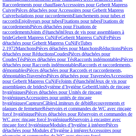
Raccordements pour chauffage
Accessoires pour Geberit Mapress
Cuivre
Pièces détachées pour Accessoires pour Geberit Mapress
Cuivre
Isolations pour raccordements
Etanchements pour tubes et
raccords
Enjoliveurs pour tubes
Fixations pour tubes
Fixations de
raccordements
Pièces détachées pour Fixations de
raccordements
Joints d'étanchéité
Jeux de vis pour assemblages à
bride
Geberit Mapress CuNiFe
Geberit Mapress CuNiFe
Pièces
détachées pour Geberit Mapress CuNiFe
Tubes
2.1972
Manchons
Pièces détachées pour Manchons
Réductions
Pièces
détachées pour Réductions
Coudes
Pièces détachées pour
Coudes
Tés
Pièces détachées pour Tés
Raccords indémontables
Pièces
détachées pour Raccords indémontables
Raccords et raccordements,
démontables
Pièces détachées pour Raccords et raccordements,
démontables
Traversées
Pièces détachées pour Traversées
Accessoires
pour Geberit Mapress CuNiFe
Joints d'étanchéité
Jeux de vis pour
assemblages de brides
Système d’hygiène Geberit
Unités de rinçage
hygiéniques
Pièces détachées pour Unités de rinçage
hygiéniques
Accessoires pour unités de rinçage
hygiéniques
Capteurs
Câbles
Limiteurs de débit
Recouvrements et
plaques de fermeture
Réservoirs et commandes de WC avec rinçage
forcé hygiénique
Pièces détachées pour Réservoirs et commandes de
WC avec rinçage forcé hygiénique
Réservoirs à encastrer avec
rinçage forcé hygiénique
Modules d’hygiène à intégrer
Pièces
détachées pour Modules d’hygiène à intégrer
Accessoires pour
réservoirs et commandes de WC avec rinçage forcé