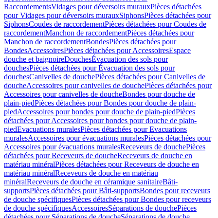
Raccordements
Vidages pour déversoirs muraux
Pièces détachées
pour Vidages pour déversoirs muraux
Siphons
Pièces détachées pour
Siphons
Coudes de raccordement
Pièces détachées pour Coudes de
raccordement
Manchon de raccordement
Pièces détachées pour
Manchon de raccordement
Bondes
Pièces détachées pour
Bondes
Accessoires
Pièces détachées pour Accessoires
Espace
douche et baignoire
Douches
Évacuation des sols pour
douches
Pièces détachées pour Évacuation des sols pour
douches
Canivelles de douche
Pièces détachées pour Canivelles de
douche
Accessoires pour canivelles de douche
Pièces détachées pour
Accessoires pour canivelles de douche
Bondes pour douche de
plain-pied
Pièces détachées pour Bondes pour douche de plain-
pied
Accessoires pour bondes pour douche de plain-pied
Pièces
détachées pour Accessoires pour bondes pour douche de plain-
pied
Evacuations murales
Pièces détachées pour Evacuations
murales
Accessoires pour évacuations murales
Pièces détachées pour
Accessoires pour évacuations murales
Receveurs de douche
Pièces
détachées pour Receveurs de douche
Receveurs de douche en
matériau minéral
Pièces détachées pour Receveurs de douche en
matériau minéral
Receveurs de douche en matériau
minéral
Receveurs de douche en céramique sanitaire
Bâti-
supports
Pièces détachées pour Bâti-supports
Bondes pour receveurs
de douche spécifiques
Pièces détachées pour Bondes pour receveurs
de douche spécifiques
Accessoires
Séparations de douche
Pièces
détachées pour Séparations de douche
Séparations de douche