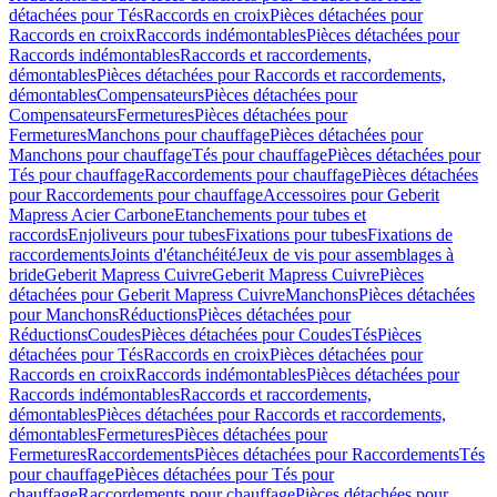
détachées pour Tés
Raccords en croix
Pièces détachées pour
Raccords en croix
Raccords indémontables
Pièces détachées pour
Raccords indémontables
Raccords et raccordements,
démontables
Pièces détachées pour Raccords et raccordements,
démontables
Compensateurs
Pièces détachées pour
Compensateurs
Fermetures
Pièces détachées pour
Fermetures
Manchons pour chauffage
Pièces détachées pour
Manchons pour chauffage
Tés pour chauffage
Pièces détachées pour
Tés pour chauffage
Raccordements pour chauffage
Pièces détachées
pour Raccordements pour chauffage
Accessoires pour Geberit
Mapress Acier Carbone
Etanchements pour tubes et
raccords
Enjoliveurs pour tubes
Fixations pour tubes
Fixations de
raccordements
Joints d'étanchéité
Jeux de vis pour assemblages à
bride
Geberit Mapress Cuivre
Geberit Mapress Cuivre
Pièces
détachées pour Geberit Mapress Cuivre
Manchons
Pièces détachées
pour Manchons
Réductions
Pièces détachées pour
Réductions
Coudes
Pièces détachées pour Coudes
Tés
Pièces
détachées pour Tés
Raccords en croix
Pièces détachées pour
Raccords en croix
Raccords indémontables
Pièces détachées pour
Raccords indémontables
Raccords et raccordements,
démontables
Pièces détachées pour Raccords et raccordements,
démontables
Fermetures
Pièces détachées pour
Fermetures
Raccordements
Pièces détachées pour Raccordements
Tés
pour chauffage
Pièces détachées pour Tés pour
chauffage
Raccordements pour chauffage
Pièces détachées pour