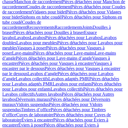
chasse
Manchon de raccordement
Pièces détachées pour Manchon de
raccordement
Coudes de raccordement
Pièces détachées pour Coudes
de raccordement
Vidages pour bidet
Pièces détachées pour Vidages
pour bidet
Siphons en tube coudé
Pièces détachées pour Siphons en
tube coudé
Coudes de
raccordement
Recouvrements
Raccordements
Joints
Douilles à
braser
Pièces détachées pour Douilles à braser
Espace
lavabo
Lavabos
Lavabos
Pièces détachées pour Lavabos
Lavabos
doubles
Lavabos pour meubles
Pièces détachées pour Lavabos pour
meubles
Vasques à poser
Pièces détachées pour Vasques à
poser
Lave-mains
Pièces détachées pour Lave-mains
Lave-mains
d’angle
Pièces détachées pour Lave-mains d’angle
Vasques à
encastrer
Pièces détachées pour Vasques à encastrer
Vasques à
encastrer par le dessous
Pièces détachées pour Vasques à encastrer
par le dessous
Lavabos d’angle
Pièces détachées pour Lavabos
d’angle
Lavabos collectifs
Lavabos adaptés PMR
Pièces détachées
pour Lavabos adaptés PMR
Lavabos pour enfants
Pièces détachées
pour Lavabos pour enfants
Lavabos collectifs
Pièces détachées pour
Lavabos collectifs
Autres lavabos
Pièces détachées pour Autres
lavabos
Déversoirs muraux
Pièces détachées pour Déversoirs
muraux
Vidoirs suspendus
Pièces détachées pour Vidoirs
suspendus
Timbres dʼoffice
Pièces détachées pour Timbres
dʼoffice
Cuves de laboratoire
Pièces détachées pour Cuves de
laboratoire
Éviers à encastrer
Pièces détachées pour Éviers à
encastrer
Éviers à poser
Pièces détachées pour Éviers à