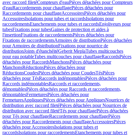
avec raccord fileté
Compteurs d'eau
Pièces détachées pour Compteurs
d'eau
Raccordements pour chauffage
Pièces détachées pour
Raccordements pour chauffage
Accessoires
Pièces détachées pour
Accessoires
Isolations pour tubes et raccords
Isolations pour
raccordements
Etanchements pour tubes et raccords
Enjoliveurs pour
tubes
Fixations pour tubes
Gaines de protection et aides à
l'insertion
Fixations de raccordements
Pièces détachées pour
Fixations de raccordements
Armoires de distribution
Pièces détachées
pour Armoires de distribution
Fixations pour nourrice de
distribution
Joints d'étanchéité
Geberit Mepla
Tubes multicouches
pour eau potable
Tubes multicouches pour chauffage
Raccords
Pièces
détachées pour Raccords
Manchons
Pièces détachées pour
Manchons
Réductions
Pièces détachées pour
Réductions
Coudes
Pièces détachées pour Coudes
Tés
Pièces
détachées pour Tés
Raccords indémontables
Pièces détachées pour
Raccords indémontables
Raccords et raccordements,
démontables
Pièces détachées pour Raccords et raccordements,
démontables
Fermetures
Pièces détachées pour
Fermetures
Appliques
Pièces détachées pour Appliques
Nourrices de
distribution avec raccord fileté
Pièces détachées pour Nourrices de
distribution avec raccord fileté
Tés pour chauffage
Pièces détachées
pour Tés pour chauffage
Raccordements pour chauffage
Pièces
détachées pour Raccordements pour chauffage
Accessoires
Pièces
détachées pour Accessoires
Isolations pour tubes et
raccords
Isolations pour raccordements
Etanchements pour tubes et