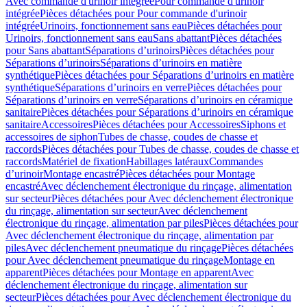
Avec commande d'urinoir intégrée
Pour commande d'urinoir
intégrée
Pièces détachées pour Pour commande d'urinoir
intégrée
Urinoirs, fonctionnement sans eau
Pièces détachées pour
Urinoirs, fonctionnement sans eau
Sans abattant
Pièces détachées
pour Sans abattant
Séparations d’urinoirs
Pièces détachées pour
Séparations d’urinoirs
Séparations d’urinoirs en matière
synthétique
Pièces détachées pour Séparations d’urinoirs en matière
synthétique
Séparations d’urinoirs en verre
Pièces détachées pour
Séparations d’urinoirs en verre
Séparations d’urinoirs en céramique
sanitaire
Pièces détachées pour Séparations d’urinoirs en céramique
sanitaire
Accessoires
Pièces détachées pour Accessoires
Siphons et
accessoires de siphon
Tubes de chasse, coudes de chasse et
raccords
Pièces détachées pour Tubes de chasse, coudes de chasse et
raccords
Matériel de fixation
Habillages latéraux
Commandes
dʼurinoir
Montage encastré
Pièces détachées pour Montage
encastré
Avec déclenchement électronique du rinçage, alimentation
sur secteur
Pièces détachées pour Avec déclenchement électronique
du rinçage, alimentation sur secteur
Avec déclenchement
électronique du rinçage, alimentation par piles
Pièces détachées pour
Avec déclenchement électronique du rinçage, alimentation par
piles
Avec déclenchement pneumatique du rinçage
Pièces détachées
pour Avec déclenchement pneumatique du rinçage
Montage en
apparent
Pièces détachées pour Montage en apparent
Avec
déclenchement électronique du rinçage, alimentation sur
secteur
Pièces détachées pour Avec déclenchement électronique du