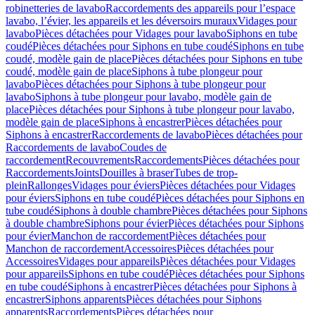
robinetteries de lavabo
Raccordements des appareils pour l’espace
lavabo, l’évier, les appareils et les déversoirs muraux
Vidages pour
lavabo
Pièces détachées pour Vidages pour lavabo
Siphons en tube
coudé
Pièces détachées pour Siphons en tube coudé
Siphons en tube
coudé, modèle gain de place
Pièces détachées pour Siphons en tube
coudé, modèle gain de place
Siphons à tube plongeur pour
lavabo
Pièces détachées pour Siphons à tube plongeur pour
lavabo
Siphons à tube plongeur pour lavabo, modèle gain de
place
Pièces détachées pour Siphons à tube plongeur pour lavabo,
modèle gain de place
Siphons à encastrer
Pièces détachées pour
Siphons à encastrer
Raccordements de lavabo
Pièces détachées pour
Raccordements de lavabo
Coudes de
raccordement
Recouvrements
Raccordements
Pièces détachées pour
Raccordements
Joints
Douilles à braser
Tubes de trop-
plein
Rallonges
Vidages pour éviers
Pièces détachées pour Vidages
pour éviers
Siphons en tube coudé
Pièces détachées pour Siphons en
tube coudé
Siphons à double chambre
Pièces détachées pour Siphons
à double chambre
Siphons pour évier
Pièces détachées pour Siphons
pour évier
Manchon de raccordement
Pièces détachées pour
Manchon de raccordement
Accessoires
Pièces détachées pour
Accessoires
Vidages pour appareils
Pièces détachées pour Vidages
pour appareils
Siphons en tube coudé
Pièces détachées pour Siphons
en tube coudé
Siphons à encastrer
Pièces détachées pour Siphons à
encastrer
Siphons apparents
Pièces détachées pour Siphons
apparents
Raccordements
Pièces détachées pour