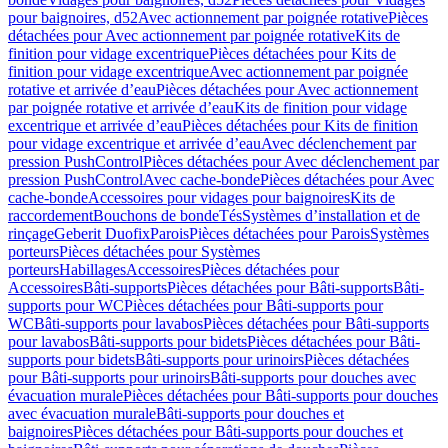
pour baignoires, d52
Avec actionnement par poignée rotative
Pièces
détachées pour Avec actionnement par poignée rotative
Kits de
finition pour vidage excentrique
Pièces détachées pour Kits de
finition pour vidage excentrique
Avec actionnement par poignée
rotative et arrivée d’eau
Pièces détachées pour Avec actionnement
par poignée rotative et arrivée d’eau
Kits de finition pour vidage
excentrique et arrivée d’eau
Pièces détachées pour Kits de finition
pour vidage excentrique et arrivée d’eau
Avec déclenchement par
pression PushControl
Pièces détachées pour Avec déclenchement par
pression PushControl
Avec cache-bonde
Pièces détachées pour Avec
cache-bonde
Accessoires pour vidages pour baignoires
Kits de
raccordement
Bouchons de bonde
Tés
Systèmes d’installation et de
rinçage
Geberit Duofix
Parois
Pièces détachées pour Parois
Systèmes
porteurs
Pièces détachées pour Systèmes
porteurs
Habillages
Accessoires
Pièces détachées pour
Accessoires
Bâti-supports
Pièces détachées pour Bâti-supports
Bâti-
supports pour WC
Pièces détachées pour Bâti-supports pour
WC
Bâti-supports pour lavabos
Pièces détachées pour Bâti-supports
pour lavabos
Bâti-supports pour bidets
Pièces détachées pour Bâti-
supports pour bidets
Bâti-supports pour urinoirs
Pièces détachées
pour Bâti-supports pour urinoirs
Bâti-supports pour douches avec
évacuation murale
Pièces détachées pour Bâti-supports pour douches
avec évacuation murale
Bâti-supports pour douches et
baignoires
Pièces détachées pour Bâti-supports pour douches et