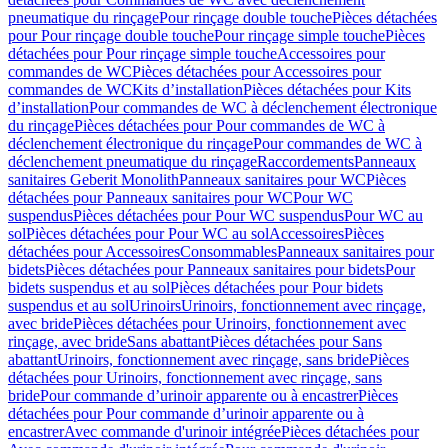
pneumatique du rinçage
Pour rinçage double touche
Pièces détachées
pour Pour rinçage double touche
Pour rinçage simple touche
Pièces
détachées pour Pour rinçage simple touche
Accessoires pour
commandes de WC
Pièces détachées pour Accessoires pour
commandes de WC
Kits d’installation
Pièces détachées pour Kits
d’installation
Pour commandes de WC à déclenchement électronique
du rinçage
Pièces détachées pour Pour commandes de WC à
déclenchement électronique du rinçage
Pour commandes de WC à
déclenchement pneumatique du rinçage
Raccordements
Panneaux
sanitaires Geberit Monolith
Panneaux sanitaires pour WC
Pièces
détachées pour Panneaux sanitaires pour WC
Pour WC
suspendus
Pièces détachées pour Pour WC suspendus
Pour WC au
sol
Pièces détachées pour Pour WC au sol
Accessoires
Pièces
détachées pour Accessoires
Consommables
Panneaux sanitaires pour
bidets
Pièces détachées pour Panneaux sanitaires pour bidets
Pour
bidets suspendus et au sol
Pièces détachées pour Pour bidets
suspendus et au sol
Urinoirs
Urinoirs, fonctionnement avec rinçage,
avec bride
Pièces détachées pour Urinoirs, fonctionnement avec
rinçage, avec bride
Sans abattant
Pièces détachées pour Sans
abattant
Urinoirs, fonctionnement avec rinçage, sans bride
Pièces
détachées pour Urinoirs, fonctionnement avec rinçage, sans
bride
Pour commande d’urinoir apparente ou à encastrer
Pièces
détachées pour Pour commande d’urinoir apparente ou à
encastrer
Avec commande d'urinoir intégrée
Pièces détachées pour