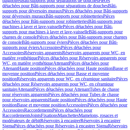
baignoires
Bâti-supports pour séparations de douches
Pièces
détachées pour Bâti-supports pour séparations de douches
Bâti-
supports pour déversoirs muraux
Pièces détachées pour Bâti-supports
pour déversoirs muraux
Bâti-supports pour robinetteries
Pièces
détachées pour Bâti-supports pour robinetteries
Bâti-supports pour
machines à laver et lave-vaisselle
Pièces détachées pour Bâti-
supports pour machines à laver et lave-vaisselle
Bâti-supports pour
charges de console
Pièces détachées pour Bâti-supports pour charges
de console
Bâti-supports pour éviers
Pièces détachées pour Bâti-
supports pour éviers
Accessoires
Pièces détachées pour
Accessoires
Réservoirs apparents
Réservoirs apparents pour WC, en
matière synthétique
Pièces détachées pour Réservoirs apparents pour
WC, en matière synthétique
Attenant
Pièces détachées pour
Attenant
Haute position
Pièces détachées pour Haute position
Basse et
moyenne position
Pièces détachées pour Basse et moyenne
position
Réservoirs apparents pour WC, en céramique sanitaire
Pièces
détachées pour Réservoirs apparents pour WC, en céramique
sanitaire
Attenant
Pièces détachées pour Attenant
Tubes de chasse
pour réservoirs apparents
Pièces détachées pour Tubes de chasse
pour réservoirs apparents
Haute position
Pièces détachées pour Haute
position
Basse et moyenne position
Accessoires
Pièces détachées pour
Accessoires
Raccordements
Pièces détachées pour
Raccordements
Joints
Fixations
Manchettes
Mamelons, rosaces et
modérateurs de débit
Réservoirs à encastrer
Réservoirs à encastrer
Sigma
Pièces détachées pour Réservoirs à encastrer Sigma
Réservoirs