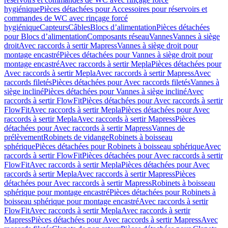
hygiénique
Pièces détachées pour Accessoires pour réservoirs et
commandes de WC avec rinçage forcé
hygiénique
Capteurs
Câbles
Blocs d’alimentation
Pièces détachées
pour Blocs d’alimentation
Composants réseau
Vannes
Vannes à siège
droit
Avec raccords à sertir Mapress
Vannes à siège droit pour
montage encastré
Pièces détachées pour Vannes à siège droit pour
montage encastré
Avec raccords à sertir Mepla
Pièces détachées pour
Avec raccords à sertir Mepla
Avec raccords à sertir Mapress
Avec
raccords filetés
Pièces détachées pour Avec raccords filetés
Vannes à
siège incliné
Pièces détachées pour Vannes à siège incliné
Avec
raccords à sertir FlowFit
Pièces détachées pour Avec raccords à sertir
FlowFit
Avec raccords à sertir Mepla
Pièces détachées pour Avec
raccords à sertir Mepla
Avec raccords à sertir Mapress
Pièces
détachées pour Avec raccords à sertir Mapress
Vannes de
prélèvement
Robinets de vidange
Robinets à boisseau
sphérique
Pièces détachées pour Robinets à boisseau sphérique
Avec
raccords à sertir FlowFit
Pièces détachées pour Avec raccords à sertir
FlowFit
Avec raccords à sertir Mepla
Pièces détachées pour Avec
raccords à sertir Mepla
Avec raccords à sertir Mapress
Pièces
détachées pour Avec raccords à sertir Mapress
Robinets à boisseau
sphérique pour montage encastré
Pièces détachées pour Robinets à
boisseau sphérique pour montage encastré
Avec raccords à sertir
FlowFit
Avec raccords à sertir Mepla
Avec raccords à sertir
Mapress
Pièces détachées pour Avec raccords à sertir Mapress
Avec