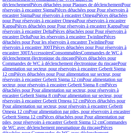
déclenchement
Pièces détachées pour Plaques de déclenchement
Pour
réservoirs à encastrer Sigma
Pièces détachées pour Pour réservoirs à
encastrer Sigma
Pour réservoirs à encastrer Omega
Pièces détachées
pour Pour réservoirs à encastrer Omega
Pour réservoirs à encastrer
Kappa
Pièces détachées pour Pour réservoirs à encastrer Kappa
Pour
réservoirs à encastrer Delta
Pièces détachées pour Pour réservoirs à
encastrer Delta
Pour les réservoirs à encastrer Twinline
Pièces
détachées pour Pour les réservoirs à encastrer Twinline
Pour
réservoirs à encastrer 300T
Pièces détachées pour Pour réservoirs à
encastrer 300T
Accessoires
Consommables
Commandes de WC à
déclenchement électronique du rinçage
Pièces détachées pour
Commandes de WC à déclenchement électronique du rinçage
Pour
alimentation sur secteur, pour réservoirs à encastrer Geberit Sigma
12 cm
Pièces détachées pour Pour alimentation sur secteur, pour
réservoirs à encastrer Geberit Sigma 12 cm
Pour alimentation sur
secteur, pour réservoirs à encastrer Geberit Sigma 8 cm
Pièces
détachées pour Pour alimentation sur secteur, pour réservoirs à
encastrer Geberit Sigma 8 cm
Pour alimentation sur secteur, pour
réservoirs à encastrer Geberit Omega 12 cm
Pièces détachées pour
Pour alimentation sur secteur, pour réservoirs à encastrer Geberit
Omega 12 cm
Pour alimentation par piles, pour réservoirs à encastrer
Geberit Sigma 12 cm
Pièces détachées pour Pour alimentation par
piles, pour réservoirs à encastrer Geberit Sigma 12 cm
Commandes
de WC avec déclenchement pneumatique du rinçage
Pièces
détachées pour Commandes de WC avec déclenchement