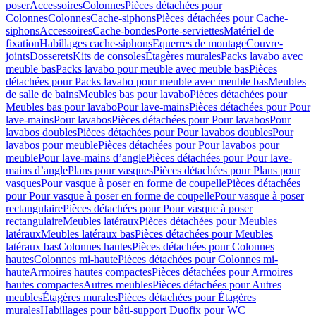
poser
Accessoires
Colonnes
Pièces détachées pour
Colonnes
Colonnes
Cache-siphons
Pièces détachées pour Cache-
siphons
Accessoires
Cache-bondes
Porte-serviettes
Matériel de
fixation
Habillages cache-siphons
Equerres de montage
Couvre-
joints
Dosserets
Kits de consoles
Étagères murales
Packs lavabo avec
meuble bas
Packs lavabo pour meuble avec meuble bas
Pièces
détachées pour Packs lavabo pour meuble avec meuble bas
Meubles
de salle de bains
Meubles bas pour lavabo
Pièces détachées pour
Meubles bas pour lavabo
Pour lave-mains
Pièces détachées pour Pour
lave-mains
Pour lavabos
Pièces détachées pour Pour lavabos
Pour
lavabos doubles
Pièces détachées pour Pour lavabos doubles
Pour
lavabos pour meuble
Pièces détachées pour Pour lavabos pour
meuble
Pour lave-mains d’angle
Pièces détachées pour Pour lave-
mains d’angle
Plans pour vasques
Pièces détachées pour Plans pour
vasques
Pour vasque à poser en forme de coupelle
Pièces détachées
pour Pour vasque à poser en forme de coupelle
Pour vasque à poser
rectangulaire
Pièces détachées pour Pour vasque à poser
rectangulaire
Meubles latéraux
Pièces détachées pour Meubles
latéraux
Meubles latéraux bas
Pièces détachées pour Meubles
latéraux bas
Colonnes hautes
Pièces détachées pour Colonnes
hautes
Colonnes mi-haute
Pièces détachées pour Colonnes mi-
haute
Armoires hautes compactes
Pièces détachées pour Armoires
hautes compactes
Autres meubles
Pièces détachées pour Autres
meubles
Étagères murales
Pièces détachées pour Étagères
murales
Habillages pour bâti-support Duofix pour WC