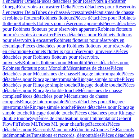
à encastrer Omega
Pièces détachées pour Réservoirs à encastrer
Omega
Réservoirs à encastrer Delta
Pièces détachées pour Réservoirs
à encastrer Delta
Tubes de chasse
Accessoires
Mécanismes de chasse
et robinets flotteurs
Robinets flotteurs
Pièces détachées pour Robinets
flotteurs
Robinets flotteurs pour réservoirs apparents
Pièces détachées
pour Robinets flotteurs pour réservoirs apparents
Robinets flotteurs
pour réservoirs à encastrer
Pièces détachées pour Robinets flotteurs
pour réservoirs à encastrer
Robinets flotteurs pour réservoirs en
céramique
Pièces détachées pour Robinets flotteurs pour réservoirs
en céramique
Robinets flotteurs pour réservoirs, universels
Pièces
détachées pour Robinets flotteurs pour réservoirs,
universels
Robinets flotteurs pour Monolith
Pièces détachées pour
Robinets flotteurs pour Monolith
Mécanismes de chasse
Pièces
détachées pour Mécanismes de chasse
Rinçage interrompable
Pièces
détachées pour Rinçage interrompable
Rinçage simple touche
Pièces
détachées pour Rinçage simple touche
Rinçage double touche
Pièces
détachées pour Rinçage double touche
Mécanismes de chasse
complets
Pièces détachées pour Mécanismes de chasse
complets
Rinçage interrompable
Pièces détachées pour Rinçage
interrompable
Rinçage simple touche
Pièces détachées pour Rinçage
simple touche
Rinçage double touche
Pièces détachées pour Rinçage
double touche
Systèmes de canalisation pour l’alimentation
Geberit
FlowFit
Tubes ML
Tubes ML pour chauffage
Raccords
Pièces
détachées pour Raccords
Manchons
Réductions
Coudes
Tés
Raccords
indémontables
Transitions et raccords, démontables
Pièces détachées