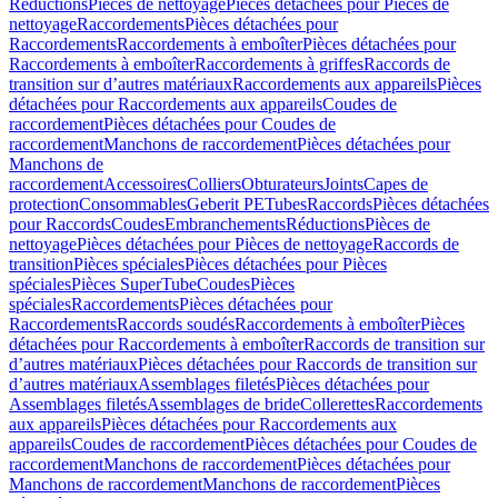
Réductions
Pièces de nettoyage
Pièces détachées pour Pièces de
nettoyage
Raccordements
Pièces détachées pour
Raccordements
Raccordements à emboîter
Pièces détachées pour
Raccordements à emboîter
Raccordements à griffes
Raccords de
transition sur d’autres matériaux
Raccordements aux appareils
Pièces
détachées pour Raccordements aux appareils
Coudes de
raccordement
Pièces détachées pour Coudes de
raccordement
Manchons de raccordement
Pièces détachées pour
Manchons de
raccordement
Accessoires
Colliers
Obturateurs
Joints
Capes de
protection
Consommables
Geberit PE
Tubes
Raccords
Pièces détachées
pour Raccords
Coudes
Embranchements
Réductions
Pièces de
nettoyage
Pièces détachées pour Pièces de nettoyage
Raccords de
transition
Pièces spéciales
Pièces détachées pour Pièces
spéciales
Pièces SuperTube
Coudes
Pièces
spéciales
Raccordements
Pièces détachées pour
Raccordements
Raccords soudés
Raccordements à emboîter
Pièces
détachées pour Raccordements à emboîter
Raccords de transition sur
d’autres matériaux
Pièces détachées pour Raccords de transition sur
d’autres matériaux
Assemblages filetés
Pièces détachées pour
Assemblages filetés
Assemblages de bride
Collerettes
Raccordements
aux appareils
Pièces détachées pour Raccordements aux
appareils
Coudes de raccordement
Pièces détachées pour Coudes de
raccordement
Manchons de raccordement
Pièces détachées pour
Manchons de raccordement
Manchons de raccordement
Pièces