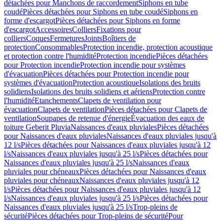
détachées pour Manchons de raccordement
Siphons en tube
coudé
Pièces détachées pour Siphons en tube coudé
Siphons en
forme d'escargot
Pièces détachées pour Siphons en forme
d'escargot
Accessoires
Colliers
Fixations pour
colliers
Coques
Fermetures
Joints
Boîtiers de
protection
Consommables
Protection incendie, protection acoustique
et protection contre l'humidité
Protection incendie
Pièces détachées
pour Protection incendie
Protection incendie pour systèmes
d'évacuation
Pièces détachées pour Protection incendie pour
systèmes d'évacuation
Protection acoustique
Isolations des bruits
solidiens
Isolations des bruits solidiens et aériens
Protection contre
l'humidité
Etanchements
Clapets de ventilation pour
évacuation
Clapets de ventilation
Pièces détachées pour Clapets de
ventilation
Soupapes de retenue d'énergie
Évacuation des eaux de
toiture Geberit Pluvia
Naissances d'eaux pluviales
Pièces détachées
pour Naissances d'eaux pluviales
Naissances d'eaux pluviales jusqu'à
12 l/s
Pièces détachées pour Naissances d'eaux pluviales jusqu'à 12
l/s
Naissances d'eaux pluviales jusqu'à 25 l/s
Pièces détachées pour
Naissances d'eaux pluviales jusqu'à 25 l/s
Naissances d'eaux
pluviales pour chéneaux
Pièces détachées pour Naissances d'eaux
pluviales pour chéneaux
Naissances d'eaux pluviales jusqu'à 12
l/s
Pièces détachées pour Naissances d'eaux pluviales jusqu'à 12
l/s
Naissances d'eaux pluviales jusqu'à 25 l/s
Pièces détachées pour
Naissances d'eaux pluviales jusqu'à 25 l/s
Trop-pleins de
sécurité
Pièces détachées pour Trop-pleins de sécurité
Pour