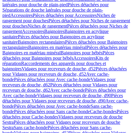
latérales pour douche de plain-pied
Pièces détachées pour
Séparations de douche latérales pour douche de plain-
pied
Accessoires
Pièces détachées pour Accessoires
Niches de
rangement pour douches
Pièces détachées pour Niches de rangement
pour douches
Niches de rangement
Pièces détachées pour Niches de
rangement
Accessoires
Baignoires
Baignoires en acrylique
sanitaire
Pièces détachées pour Baignoires en acrylique
sanitaire
Baignoires rectangulaires
Pièces détachées pour Baignoires
rectangulaires
Baignoires en matériau minéral
Pièces détachées pour
Baignoires en matériau minéral
Baignoires pour bébés
Pièces
détachées pour Baignoires pour bébés
Accessoires
Kits de
réparation
Raccordements des appareils pour douches et
baignoires
Vidages pour receveurs de douche, d52
Pièces détachées
pour Vidages pour receveurs de douche, d52
Avec cache-
bonde
Pièces détachées pour Avec cache-bonde
Vidages pour
receveurs de douche, d62
Pièces détachées pour Vidages pour
receveurs de douche, d62
Avec cache-bonde
Pièces détachées pour
Avec cache-bonde
Vidages pour receveurs de douche, d90
Pièces
détachées pour Vidages pour receveurs de douche, d90
Avec cache-
bonde
Pièces détachées pour Avec cache-bonde
Sans cache-
bonde
Pièces détachées pour Sans cache-bonde
Cache-bondes
Pièces
détachées pour Cache-bondes
Vidages pour receveurs de douche
Sestra
Pièces détachées pour Vidages pour receveurs de douche
Sestra
Sans cache-bonde
Pièces détachées pour Sans cache-
bonde
Vidages pour baignoires, d52
Pièces détachées pour Vidages