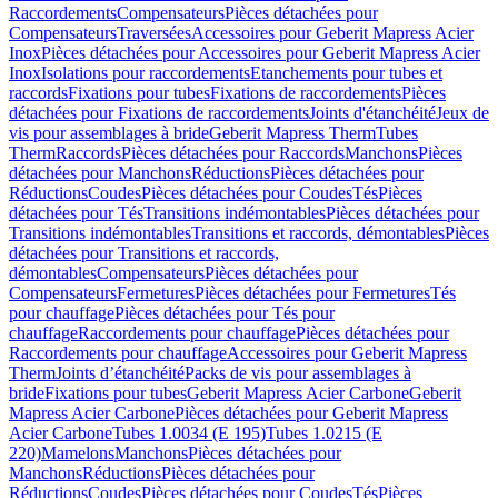
Raccordements
Compensateurs
Pièces détachées pour
Compensateurs
Traversées
Accessoires pour Geberit Mapress Acier
Inox
Pièces détachées pour Accessoires pour Geberit Mapress Acier
Inox
Isolations pour raccordements
Etanchements pour tubes et
raccords
Fixations pour tubes
Fixations de raccordements
Pièces
détachées pour Fixations de raccordements
Joints d'étanchéité
Jeux de
vis pour assemblages à bride
Geberit Mapress Therm
Tubes
Therm
Raccords
Pièces détachées pour Raccords
Manchons
Pièces
détachées pour Manchons
Réductions
Pièces détachées pour
Réductions
Coudes
Pièces détachées pour Coudes
Tés
Pièces
détachées pour Tés
Transitions indémontables
Pièces détachées pour
Transitions indémontables
Transitions et raccords, démontables
Pièces
détachées pour Transitions et raccords,
démontables
Compensateurs
Pièces détachées pour
Compensateurs
Fermetures
Pièces détachées pour Fermetures
Tés
pour chauffage
Pièces détachées pour Tés pour
chauffage
Raccordements pour chauffage
Pièces détachées pour
Raccordements pour chauffage
Accessoires pour Geberit Mapress
Therm
Joints d’étanchéité
Packs de vis pour assemblages à
bride
Fixations pour tubes
Geberit Mapress Acier Carbone
Geberit
Mapress Acier Carbone
Pièces détachées pour Geberit Mapress
Acier Carbone
Tubes 1.0034 (E 195)
Tubes 1.0215 (E
220)
Mamelons
Manchons
Pièces détachées pour
Manchons
Réductions
Pièces détachées pour
Réductions
Coudes
Pièces détachées pour Coudes
Tés
Pièces