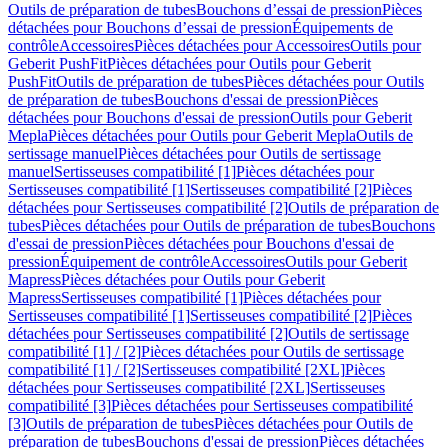
Outils de préparation de tubes
Bouchons d’essai de pression
Pièces
détachées pour Bouchons d’essai de pression
Équipements de
contrôle
Accessoires
Pièces détachées pour Accessoires
Outils pour
Geberit PushFit
Pièces détachées pour Outils pour Geberit
PushFit
Outils de préparation de tubes
Pièces détachées pour Outils
de préparation de tubes
Bouchons d'essai de pression
Pièces
détachées pour Bouchons d'essai de pression
Outils pour Geberit
Mepla
Pièces détachées pour Outils pour Geberit Mepla
Outils de
sertissage manuel
Pièces détachées pour Outils de sertissage
manuel
Sertisseuses compatibilité [1]
Pièces détachées pour
Sertisseuses compatibilité [1]
Sertisseuses compatibilité [2]
Pièces
détachées pour Sertisseuses compatibilité [2]
Outils de préparation de
tubes
Pièces détachées pour Outils de préparation de tubes
Bouchons
d'essai de pression
Pièces détachées pour Bouchons d'essai de
pression
Équipement de contrôle
Accessoires
Outils pour Geberit
Mapress
Pièces détachées pour Outils pour Geberit
Mapress
Sertisseuses compatibilité [1]
Pièces détachées pour
Sertisseuses compatibilité [1]
Sertisseuses compatibilité [2]
Pièces
détachées pour Sertisseuses compatibilité [2]
Outils de sertissage
compatibilité [1] / [2]
Pièces détachées pour Outils de sertissage
compatibilité [1] / [2]
Sertisseuses compatibilité [2XL]
Pièces
détachées pour Sertisseuses compatibilité [2XL]
Sertisseuses
compatibilité [3]
Pièces détachées pour Sertisseuses compatibilité
[3]
Outils de préparation de tubes
Pièces détachées pour Outils de
préparation de tubes
Bouchons d'essai de pression
Pièces détachées