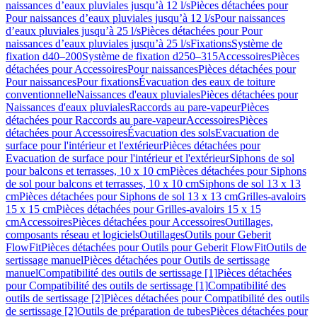
naissances d’eaux pluviales jusqu’à 12 l/s
Pièces détachées pour
Pour naissances d’eaux pluviales jusqu’à 12 l/s
Pour naissances
d’eaux pluviales jusqu’à 25 l/s
Pièces détachées pour Pour
naissances d’eaux pluviales jusqu’à 25 l/s
Fixations
Système de
fixation d40–200
Système de fixation d250–315
Accessoires
Pièces
détachées pour Accessoires
Pour naissances
Pièces détachées pour
Pour naissances
Pour fixations
Évacuation des eaux de toiture
conventionnelle
Naissances d'eaux pluviales
Pièces détachées pour
Naissances d'eaux pluviales
Raccords au pare-vapeur
Pièces
détachées pour Raccords au pare-vapeur
Accessoires
Pièces
détachées pour Accessoires
Évacuation des sols
Evacuation de
surface pour l'intérieur et l'extérieur
Pièces détachées pour
Evacuation de surface pour l'intérieur et l'extérieur
Siphons de sol
pour balcons et terrasses, 10 x 10 cm
Pièces détachées pour Siphons
de sol pour balcons et terrasses, 10 x 10 cm
Siphons de sol 13 x 13
cm
Pièces détachées pour Siphons de sol 13 x 13 cm
Grilles-avaloirs
15 x 15 cm
Pièces détachées pour Grilles-avaloirs 15 x 15
cm
Accessoires
Pièces détachées pour Accessoires
Outillages,
composants réseau et logiciels
Outillages
Outils pour Geberit
FlowFit
Pièces détachées pour Outils pour Geberit FlowFit
Outils de
sertissage manuel
Pièces détachées pour Outils de sertissage
manuel
Compatibilité des outils de sertissage [1]
Pièces détachées
pour Compatibilité des outils de sertissage [1]
Compatibilité des
outils de sertissage [2]
Pièces détachées pour Compatibilité des outils
de sertissage [2]
Outils de préparation de tubes
Pièces détachées pour