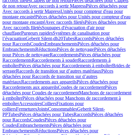
raccords filetés
Clapets de non retour
Pièces détachées pour Clapets
de non retour
Avec raccords à sertir Mapress
Pièces détachées pour
Avec raccords à sertir Mapress
Unités pour compteur d'eau pour
montage encastré
Pièces détachées pour Unités pour compteur d'eau
pour montage encastré
Avec raccords filetés
Pièces détachées pour
Avec raccords filetés
Soupapes d'évacuation d'air pour
chauffage
Purgeurs rapides
Systèmes de canalisation pour
l’évacuation
Geberit Silent-db20
Tubes
Raccords
Pièces détachées
pour Raccords
Coudes
Embranchements
Pièces détachées pour
Embranchements
Réductions
Pièces de nettoyage
Pièces détachées
pour Pièces de nettoyage
Raccordements
Pièces détachées pour
Raccordements
Raccordements à souder
Raccordements à
emboîter
Pièces détachées pour Raccordements à emboîter
Brides de
serrage
Raccords de transition sur d’autres matériaux
Pièces
détachées pour Raccords de transition sur d’autres
matériaux
Raccordements aux appareils
Pièces détachées pour
Raccordements aux appareils
Coudes de raccordement
Pièces
détachées pour Coudes de raccordement
Manchons de raccordement
à emboîter
Pièces détachées pour Manchons de raccordement à
emboîter
Accessoires
Colliers
Fixations pour
colliers
Fermetures
Joints
Consommables
Geberit Silent-
PP
Tubes
Pièces détachées pour Tubes
Raccords
Pièces détachées
pour Raccords
Coudes
Pièces détachées pour
Coudes
Embranchements
Pièces détachées pour
Embranchements
Réductions
Pièces détachées pour