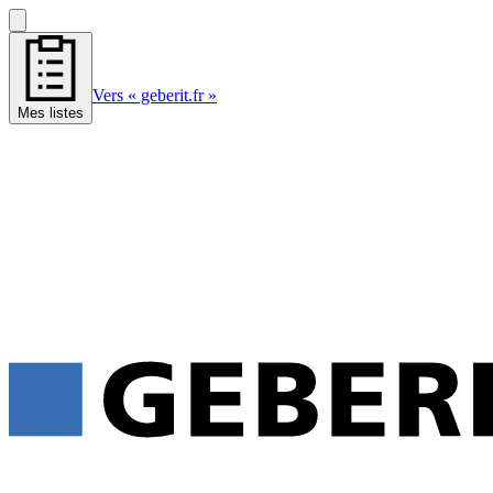
Vers « geberit.fr »
Mes listes