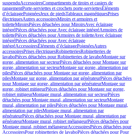
suspendu
Accessoires
Compartiments de tiroirs et casiers de
rangement
Porte-serviettes et crochets porte-serviettes
Éléments
d’éclairage
Poignées
Jeux de pieds
Tableaux magnétiques
Prises
électriques
Autres accessoires
Miroirs et armoires et
toilette
Miroirs
Pièces détachées pour Miroirs
Avec éclairage
intégré
Pièces détachées pour Avec éclairage intégré
Armoires de
toilette
Pièces détachées pour Armoires de toilette
Avec éclairage
intégré
Pièces détachées pour Avec éclairage
intégré
Accessoires
Éléments d’éclairage
Poignées
Autres
accessoires
Prises électriques
Robinetteries
Robinetteries de
lavabo
Pièces détachées pour Robinetteries de lavabo
Montage sur
gorge, alimentation sur secteur
Pièces détachées pour Montage sur
gorge, alimentation sur secteur
Montage sur gorge, alimentation par
piles
Pièces détachées pour Montage sur gorge, alimentation par
piles
Montage sur gorge, alimentation par générateur
Pièces détachées
pour Montage sur gorge, alimentation par générateur
Montage sur
gorge, robinet mitigeur
Pièces détachées pour Montage sur gorge,
robinet mitigeur
Montage mural, alimentation sur secteur
Pièces
détachées pour Montage mural, alimentation sur secteur
Montage
mural, alimentation par piles
Pièces détachées pour Montage mural,
alimentation par piles
Montage mural, alimentation par
générateur
Pièces détachées pour Montage mural, alimentation par
générateur
Montage mural, robinet mélangeur
Pièces détachées pour
Montage mural, robinet mélangeur
Accessoires
Pièces détachées pour
Accessoires
Pour robinetteries de lavabo
Pièces détachées pour Pour