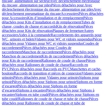
rinçage, alimentation sur secteur
Avec déclenchement électronique
du rinçage, alimentation par piles
Pièces détachées pour Avec
déclenchement électronique du rinçage, alimentation par piles
Avec
déclenchement pneumatique du rinçage
Accessoires
Pièces détachées
pour Accessoires
Kits d’installation et de remplacement
Pièces
détachées pour Kits d’installation et de remplacement
Tubes de
chasse, coudes de chasse et raccords
Kits de rénovation
Pièces
détachées pour Kits de rénovation
Plaques de fermeture
Autres
accessoires
Aides à la commande
Raccordements des appareils pour
WC, urinoirs et bidets
Vidages pour WC et vidoirs suspendus
Pièces
détachées pour Vidages pour WC et vidoirs suspendus
Coudes de
raccordement
Pièces détachées pour Coudes de
raccordement
Manchon de raccordement
Pièces détachées pour
Manchon de raccordement
Kits de raccordement
Pièces détachées
pour Kits de raccordement
Rallonges de coude de chasse
Pièces
détachées pour Rallonges de coude de chasse
Raccords en
PVC
Pièces détachées pour Raccords en PVC
Manchettes et cache-
boulons
Raccords de transition et pièces de connexion
Vidages pour
urinoirs
Pièces détachées pour Vidages pour urinoirs
Siphons pour
urinoir
Pièces détachées pour Siphons pour urinoir
Siphons en forme
d’escargot
Pièces détachées pour Siphons en forme
d’escargot
Siphons à encastrer
Pièces détachées pour Siphons à
encastrer
Siphons en tube coudé
Pièces détachées pour Siphons en
tube coudé
Rallonges de coude de chasse et tube de chasse
Pièces
détachées pour Rallonges de coude de chasse et tube de