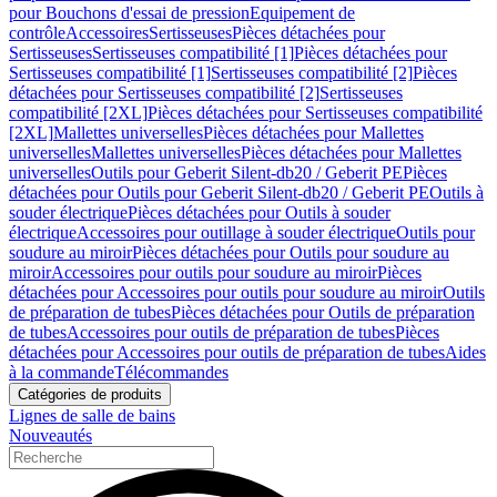
pour Bouchons d'essai de pression
Equipement de
contrôle
Accessoires
Sertisseuses
Pièces détachées pour
Sertisseuses
Sertisseuses compatibilité [1]
Pièces détachées pour
Sertisseuses compatibilité [1]
Sertisseuses compatibilité [2]
Pièces
détachées pour Sertisseuses compatibilité [2]
Sertisseuses
compatibilité [2XL]
Pièces détachées pour Sertisseuses compatibilité
[2XL]
Mallettes universelles
Pièces détachées pour Mallettes
universelles
Mallettes universelles
Pièces détachées pour Mallettes
universelles
Outils pour Geberit Silent-db20 / Geberit PE
Pièces
détachées pour Outils pour Geberit Silent-db20 / Geberit PE
Outils à
souder électrique
Pièces détachées pour Outils à souder
électrique
Accessoires pour outillage à souder électrique
Outils pour
soudure au miroir
Pièces détachées pour Outils pour soudure au
miroir
Accessoires pour outils pour soudure au miroir
Pièces
détachées pour Accessoires pour outils pour soudure au miroir
Outils
de préparation de tubes
Pièces détachées pour Outils de préparation
de tubes
Accessoires pour outils de préparation de tubes
Pièces
détachées pour Accessoires pour outils de préparation de tubes
Aides
à la commande
Télécommandes
Catégories de produits
Lignes de salle de bains
Nouveautés