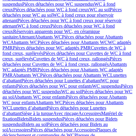
suspendus
Pièces détachées pour WC suspendus
WC à fond
creux
Pièces détachées pour WC à fond creux
WC au sol
Pièces
détachées pour WC au sol
WC à fond creux pour réservoir
attenant
Pièces détachées pour WC à fond creux pour réservoir
attenant
WC à fond creux
Pièces détachées pour WC à fond
creux
Réservoirs apparents pour WC, en céramique
sanitaire
Attenant
Abattants WC
Pièces détachées pour Abattants
WC
Abattants WC
Pièces détachées pour Abattants WC
WC adaptés
PMR
Pièces détachées pour WC adaptés PMR
Cuvettes de WC à
fond creux, surélevés
Pièces détachées pour Cuvettes de WC à fond
creux, surélevés
Cuvettes de WC à fond creux, rallongés
Pièces
détachées pour Cuvettes de WC à fond creux, rallongés
Abattants
WC adaptés PMR
Pièces détachées pour Abattants WC adaptés
PMR
Abattants WC
Pièces détachées pour Abattants WC
Lunettes
d’abattant
Pièces détachées pour Lunettes d’abattant
WC pour
enfants
Pièces détachées pour WC pour enfants
WC suspendus
Pièces
détachées pour WC suspendus
WC au sol
Pièces détachées pour WC
au sol
Abattants WC pour enfants
Pièces détachées pour Abattants
WC pour enfants
Abattants WC
Pièces détachées pour Abattants
WC
Lunettes d’abattant
Pièces détachées pour Lunettes
d’abattant
Siège à la turque
Avec rinçage
Accessoires
Matériel de
fixation
Bidets
Bidets suspendus
Pièces détachées pour Bidets
suspendus
Bidets au sol
Pièces détachées pour Bidets au
sol
Accessoires
Pièces détachées pour Accessoires
Plaques de
déclenchement et commandes de WC
Plaques de