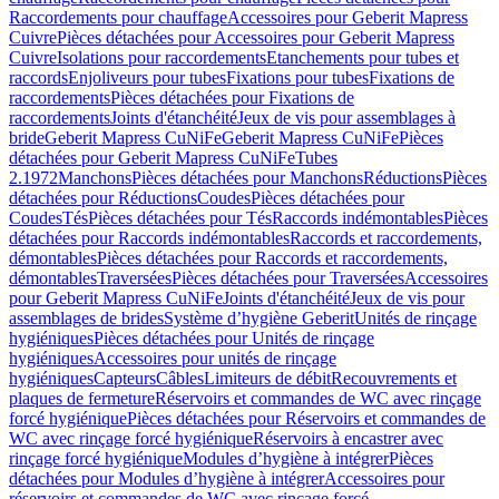
Raccordements pour chauffage
Accessoires pour Geberit Mapress
Cuivre
Pièces détachées pour Accessoires pour Geberit Mapress
Cuivre
Isolations pour raccordements
Etanchements pour tubes et
raccords
Enjoliveurs pour tubes
Fixations pour tubes
Fixations de
raccordements
Pièces détachées pour Fixations de
raccordements
Joints d'étanchéité
Jeux de vis pour assemblages à
bride
Geberit Mapress CuNiFe
Geberit Mapress CuNiFe
Pièces
détachées pour Geberit Mapress CuNiFe
Tubes
2.1972
Manchons
Pièces détachées pour Manchons
Réductions
Pièces
détachées pour Réductions
Coudes
Pièces détachées pour
Coudes
Tés
Pièces détachées pour Tés
Raccords indémontables
Pièces
détachées pour Raccords indémontables
Raccords et raccordements,
démontables
Pièces détachées pour Raccords et raccordements,
démontables
Traversées
Pièces détachées pour Traversées
Accessoires
pour Geberit Mapress CuNiFe
Joints d'étanchéité
Jeux de vis pour
assemblages de brides
Système d’hygiène Geberit
Unités de rinçage
hygiéniques
Pièces détachées pour Unités de rinçage
hygiéniques
Accessoires pour unités de rinçage
hygiéniques
Capteurs
Câbles
Limiteurs de débit
Recouvrements et
plaques de fermeture
Réservoirs et commandes de WC avec rinçage
forcé hygiénique
Pièces détachées pour Réservoirs et commandes de
WC avec rinçage forcé hygiénique
Réservoirs à encastrer avec
rinçage forcé hygiénique
Modules d’hygiène à intégrer
Pièces
détachées pour Modules d’hygiène à intégrer
Accessoires pour
réservoirs et commandes de WC avec rinçage forcé