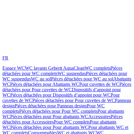
FR
Espace WC
WC lavants Geberit AquaClean
WC complets
Pièces
détachées pour WC complets
WC suspendus
Pièces détachées pour
WC suspendus
WC au sol
Pièces détachées pour WC au sol
Abattants
WC
Pièces détachées pour Abattants WC
Pour cuvettes de WC
Pièces
détachées pour Pour cuvettes de WC
Dispositifs d’appoint pour
WC
Pièces détachées pour Dispositifs d’appoint pour WC
Pour
cuvettes de WC
Pièces détachées pour Pour cuvettes de WC
Panneau
design
Pièces détachées pour Panneau design
Pour WC
complets
Pièces détachées pour Pour WC complets
Pour abattants
WC
Pièces détachées pour Pour abattants WC
Accessoires
Pièces
détachées pour Accessoires
Pour WC complets
Pour abattants
WC
Pièces détachées pour Pour abattants WC
Pour abattants WC et
WC complets
Consommables
WC et abattants WC
WC