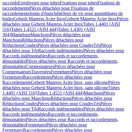
raccords
Enjoliveurs pour tubes
Fixations pour tubes
Fixations de
raccordements
Pièces détachées pour Fixations de
raccordements
Joints d'étanchéité
Jeux de vis pour assemblages de
brides
Geberit Mapress Acier Inox
Geberit Mapress Acier Inox
Pièces
détachées pour Geberit Mapress Acier Inox
Tubes 1.4401 (AISI
316)
Tubes 1.4521 (AISI 444)
Tubes 1.4301 (AISI
304)
Mamelons
Manchons
Pièces détachées pour
Manchons
Réductions
Pièces détachées pour
Réductions
Coudes
Pièces détachées pour Coudes
Tés
Pièces
détachées pour Tés
Raccords indémontables
Pièces détachées pour
Raccords indémontables
Raccords et raccordements,
démontables
Pièces détachées pour Raccords et raccordements,
démontables
Compensateurs
Pièces détachées pour
Compensateurs
Traversées
Fermetures
Pièces détachées pour
Fermetures
Raccordements
Pièces détachées pour
Raccordements
Geberit Mapress Acier Inox, sans silicone
Pièces
détachées pour Geberit Mapress Acier Inox, sans silicone
Tubes
1.4401 (AISI 316)
Tubes 1.4521 (AISI 444)
Manchons
Pièces
détachées pour Manchons
Réductions
Pièces détachées pour
Réductions
Coudes
Pièces détachées pour Coudes
Tés
Pièces
détachées pour Tés
Raccords indémontables
Pièces détachées pour
Raccords indémontables
Raccords et raccordements,
démontables
Pièces détachées pour Raccords et raccordements,
démontables
Fermetures
Pièces détachées pour
Fermetures
Raccordements
Pièces détachées pour