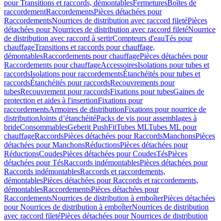
pour Transitions et raccords, démontables
Fermetures
Boîtes de
raccordement
Raccordements
Pièces détachées pour
Raccordements
Nourrices de distribution avec raccord fileté
Pièces
détachées pour Nourrices de distribution avec raccord fileté
Nourrice
de distribution avec raccord à sertir
Compteurs d'eau
Tés pour
chauffage
Transitions et raccords pour chauffage,
démontables
Raccordements pour chauffage
Pièces détachées pour
Raccordements pour chauffage
Accessoires
Isolations pour tubes et
raccords
Isolations pour raccordements
Étanchéités pour tubes et
raccords
Étanchéités pour raccords
Recouvrements pour
tubes
Recouvrement pour raccords
Fixations pour tubes
Gaines de
protection et aides à l'insertion
Fixations pour
raccordements
Armoires de distribution
Fixations pour nourrice de
distribution
Joints d’étanchéité
Packs de vis pour assemblages à
bride
Consommables
Geberit PushFit
Tubes ML
Tubes ML pour
chauffage
Raccords
Pièces détachées pour Raccords
Manchons
Pièces
détachées pour Manchons
Réductions
Pièces détachées pour
Réductions
Coudes
Pièces détachées pour Coudes
Tés
Pièces
détachées pour Tés
Raccords indémontables
Pièces détachées pour
Raccords indémontables
Raccords et raccordements,
démontables
Pièces détachées pour Raccords et raccordements,
démontables
Raccordements
Pièces détachées pour
Raccordements
Nourrices de distribution à emboîter
Pièces détachées
pour Nourrices de distribution à emboîter
Nourrices de distribution
avec raccord fileté
Pièces détachées pour Nourrices de distribution