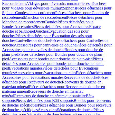
Raccordements
Vidages pour déversoirs muraux
Pièces détachées
pour Vidages pour déversoirs muraux
Siphons
Pièces détachées pour
Siphons
Coudes de raccordement
Pièces détachées pour Coudes de
raccordement
Manchon de raccordement
Pièces détachées pour
Manchon de raccordement
Bondes
Pièces détachées pour
Bondes
Accessoires
Pièces détachées pour Accessoires
Espace
douche et baignoire
Douches
Évacuation des sols pour
douches
Pièces détachées pour Évacuation des sols pour
douches
Canivelles de douche
Pièces détachées pour Canivelles de
douche
Accessoires pour canivelles de douche
Pièces détachées pour
Accessoires pour canivelles de douche
Bondes pour douche de
plain-pied
Pièces détachées pour Bondes pour douche de plain-
pied
Accessoires pour bondes pour douche de plain-pied
Pièces
détachées pour Accessoires pour bondes pour douche de plain-
pied
Evacuations murales
Pièces détachées pour Evacuations
murales
Accessoires pour évacuations murales
Pièces détachées pour
Accessoires pour évacuations murales
Receveurs de douche
Pièces
détachées pour Receveurs de douche
Receveurs de douche en
matériau minéral
Pièces détachées pour Receveurs de douche en
matériau minéral
Receveurs de douche en matériau
minéral
Receveurs de douche en céramique sanitaire
Bâti-
supports
Pièces détachées pour Bâti-supports
Bondes pour receveurs
de douche spécifiques
Pièces détachées pour Bondes pour receveurs
de douche spécifiques
Accessoires
Séparations de douche
Pièces
détachées pour Séparations de douche
Séparations de douche