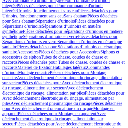
Avec commande d'urinoir intégrée
Pour commande d'urinoir
intégrée
Pièces détachées pour Pour commande d'urinoir
intégrée
Urinoirs, fonctionnement sans eau
Pièces détachées pour
Urinoirs, fonctionnement sans eau
Sans abattant
Pièces détachées
pour Sans abattant
Séparations d’urinoirs
Pièces détachées pour
Séparations d’urinoirs
Séparations d’urinoirs en matière
synthétique
Pièces détachées pour Séparations d’urinoirs en matière
synthétique
Séparations d’urinoirs en verre
Pièces détachées pour
Séparations d’urinoirs en verre
Séparations d’urinoirs en céramique
sanitaire
Pièces détachées pour Séparations d’urinoirs en céramique
sanitaire
Accessoires
Pièces détachées pour Accessoires
Siphons et
accessoires de siphon
Tubes de chasse, coudes de chasse et
raccords
Pièces détachées pour Tubes de chasse, coudes de chasse et
raccords
Matériel de fixation
Habillages latéraux
Commandes
dʼurinoir
Montage encastré
Pièces détachées pour Montage
encastré
Avec déclenchement électronique du rinçage, alimentation
sur secteur
Pièces détachées pour Avec déclenchement électronique
du rinçage, alimentation sur secteur
Avec déclenchement
électronique du rinçage, alimentation par piles
Pièces détachées pour
Avec déclenchement électronique du rinçage, alimentation par
piles
Avec déclenchement pneumatique du rinçage
Pièces détachées
pour Avec déclenchement pneumatique du rinçage
Montage en
apparent
Pièces détachées pour Montage en apparent
Avec
déclenchement électronique du rinçage, alimentation sur
secteur
Pièces détachées pour Avec déclenchement électronique du