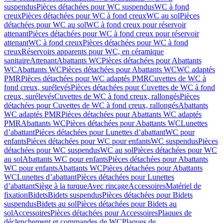
suspendus
Pièces détachées pour WC suspendus
WC à fond
creux
Pièces détachées pour WC à fond creux
WC au sol
Pièces
détachées pour WC au sol
WC à fond creux pour réservoir
attenant
Pièces détachées pour WC à fond creux pour réservoir
attenant
WC à fond creux
Pièces détachées pour WC à fond
creux
Réservoirs apparents pour WC, en céramique
sanitaire
Attenant
Abattants WC
Pièces détachées pour Abattants
WC
Abattants WC
Pièces détachées pour Abattants WC
WC adaptés
PMR
Pièces détachées pour WC adaptés PMR
Cuvettes de WC à
fond creux, surélevés
Pièces détachées pour Cuvettes de WC à fond
creux, surélevés
Cuvettes de WC à fond creux, rallongés
Pièces
détachées pour Cuvettes de WC à fond creux, rallongés
Abattants
WC adaptés PMR
Pièces détachées pour Abattants WC adaptés
PMR
Abattants WC
Pièces détachées pour Abattants WC
Lunettes
d’abattant
Pièces détachées pour Lunettes d’abattant
WC pour
enfants
Pièces détachées pour WC pour enfants
WC suspendus
Pièces
détachées pour WC suspendus
WC au sol
Pièces détachées pour WC
au sol
Abattants WC pour enfants
Pièces détachées pour Abattants
WC pour enfants
Abattants WC
Pièces détachées pour Abattants
WC
Lunettes d’abattant
Pièces détachées pour Lunettes
d’abattant
Siège à la turque
Avec rinçage
Accessoires
Matériel de
fixation
Bidets
Bidets suspendus
Pièces détachées pour Bidets
suspendus
Bidets au sol
Pièces détachées pour Bidets au
sol
Accessoires
Pièces détachées pour Accessoires
Plaques de
déclenchement et commandes de WC
Plaques de