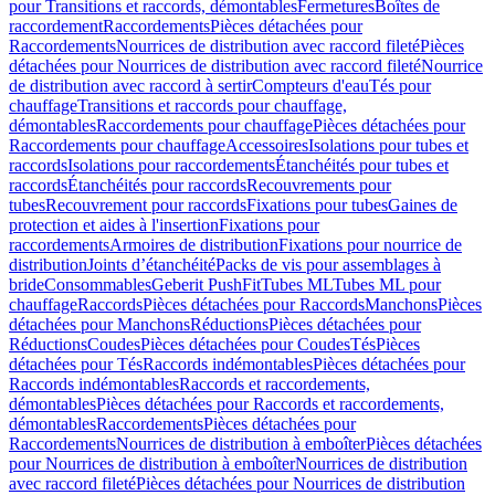
pour Transitions et raccords, démontables
Fermetures
Boîtes de
raccordement
Raccordements
Pièces détachées pour
Raccordements
Nourrices de distribution avec raccord fileté
Pièces
détachées pour Nourrices de distribution avec raccord fileté
Nourrice
de distribution avec raccord à sertir
Compteurs d'eau
Tés pour
chauffage
Transitions et raccords pour chauffage,
démontables
Raccordements pour chauffage
Pièces détachées pour
Raccordements pour chauffage
Accessoires
Isolations pour tubes et
raccords
Isolations pour raccordements
Étanchéités pour tubes et
raccords
Étanchéités pour raccords
Recouvrements pour
tubes
Recouvrement pour raccords
Fixations pour tubes
Gaines de
protection et aides à l'insertion
Fixations pour
raccordements
Armoires de distribution
Fixations pour nourrice de
distribution
Joints d’étanchéité
Packs de vis pour assemblages à
bride
Consommables
Geberit PushFit
Tubes ML
Tubes ML pour
chauffage
Raccords
Pièces détachées pour Raccords
Manchons
Pièces
détachées pour Manchons
Réductions
Pièces détachées pour
Réductions
Coudes
Pièces détachées pour Coudes
Tés
Pièces
détachées pour Tés
Raccords indémontables
Pièces détachées pour
Raccords indémontables
Raccords et raccordements,
démontables
Pièces détachées pour Raccords et raccordements,
démontables
Raccordements
Pièces détachées pour
Raccordements
Nourrices de distribution à emboîter
Pièces détachées
pour Nourrices de distribution à emboîter
Nourrices de distribution
avec raccord fileté
Pièces détachées pour Nourrices de distribution