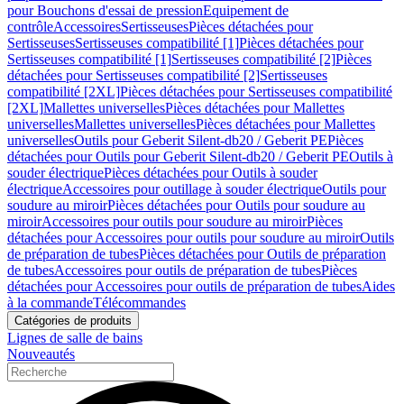
pour Bouchons d'essai de pression
Equipement de
contrôle
Accessoires
Sertisseuses
Pièces détachées pour
Sertisseuses
Sertisseuses compatibilité [1]
Pièces détachées pour
Sertisseuses compatibilité [1]
Sertisseuses compatibilité [2]
Pièces
détachées pour Sertisseuses compatibilité [2]
Sertisseuses
compatibilité [2XL]
Pièces détachées pour Sertisseuses compatibilité
[2XL]
Mallettes universelles
Pièces détachées pour Mallettes
universelles
Mallettes universelles
Pièces détachées pour Mallettes
universelles
Outils pour Geberit Silent-db20 / Geberit PE
Pièces
détachées pour Outils pour Geberit Silent-db20 / Geberit PE
Outils à
souder électrique
Pièces détachées pour Outils à souder
électrique
Accessoires pour outillage à souder électrique
Outils pour
soudure au miroir
Pièces détachées pour Outils pour soudure au
miroir
Accessoires pour outils pour soudure au miroir
Pièces
détachées pour Accessoires pour outils pour soudure au miroir
Outils
de préparation de tubes
Pièces détachées pour Outils de préparation
de tubes
Accessoires pour outils de préparation de tubes
Pièces
détachées pour Accessoires pour outils de préparation de tubes
Aides
à la commande
Télécommandes
Catégories de produits
Lignes de salle de bains
Nouveautés