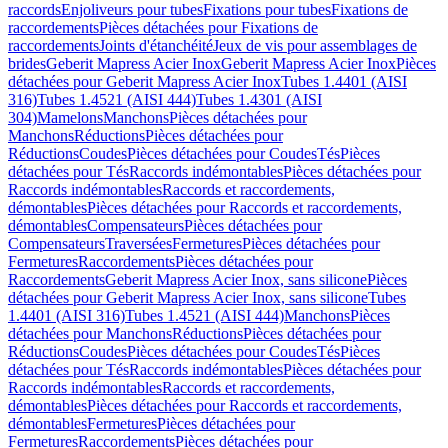
raccords
Enjoliveurs pour tubes
Fixations pour tubes
Fixations de
raccordements
Pièces détachées pour Fixations de
raccordements
Joints d'étanchéité
Jeux de vis pour assemblages de
brides
Geberit Mapress Acier Inox
Geberit Mapress Acier Inox
Pièces
détachées pour Geberit Mapress Acier Inox
Tubes 1.4401 (AISI
316)
Tubes 1.4521 (AISI 444)
Tubes 1.4301 (AISI
304)
Mamelons
Manchons
Pièces détachées pour
Manchons
Réductions
Pièces détachées pour
Réductions
Coudes
Pièces détachées pour Coudes
Tés
Pièces
détachées pour Tés
Raccords indémontables
Pièces détachées pour
Raccords indémontables
Raccords et raccordements,
démontables
Pièces détachées pour Raccords et raccordements,
démontables
Compensateurs
Pièces détachées pour
Compensateurs
Traversées
Fermetures
Pièces détachées pour
Fermetures
Raccordements
Pièces détachées pour
Raccordements
Geberit Mapress Acier Inox, sans silicone
Pièces
détachées pour Geberit Mapress Acier Inox, sans silicone
Tubes
1.4401 (AISI 316)
Tubes 1.4521 (AISI 444)
Manchons
Pièces
détachées pour Manchons
Réductions
Pièces détachées pour
Réductions
Coudes
Pièces détachées pour Coudes
Tés
Pièces
détachées pour Tés
Raccords indémontables
Pièces détachées pour
Raccords indémontables
Raccords et raccordements,
démontables
Pièces détachées pour Raccords et raccordements,
démontables
Fermetures
Pièces détachées pour
Fermetures
Raccordements
Pièces détachées pour