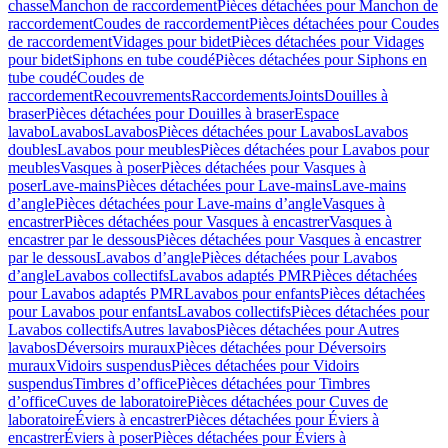
chasse
Manchon de raccordement
Pièces détachées pour Manchon de
raccordement
Coudes de raccordement
Pièces détachées pour Coudes
de raccordement
Vidages pour bidet
Pièces détachées pour Vidages
pour bidet
Siphons en tube coudé
Pièces détachées pour Siphons en
tube coudé
Coudes de
raccordement
Recouvrements
Raccordements
Joints
Douilles à
braser
Pièces détachées pour Douilles à braser
Espace
lavabo
Lavabos
Lavabos
Pièces détachées pour Lavabos
Lavabos
doubles
Lavabos pour meubles
Pièces détachées pour Lavabos pour
meubles
Vasques à poser
Pièces détachées pour Vasques à
poser
Lave-mains
Pièces détachées pour Lave-mains
Lave-mains
d’angle
Pièces détachées pour Lave-mains d’angle
Vasques à
encastrer
Pièces détachées pour Vasques à encastrer
Vasques à
encastrer par le dessous
Pièces détachées pour Vasques à encastrer
par le dessous
Lavabos d’angle
Pièces détachées pour Lavabos
d’angle
Lavabos collectifs
Lavabos adaptés PMR
Pièces détachées
pour Lavabos adaptés PMR
Lavabos pour enfants
Pièces détachées
pour Lavabos pour enfants
Lavabos collectifs
Pièces détachées pour
Lavabos collectifs
Autres lavabos
Pièces détachées pour Autres
lavabos
Déversoirs muraux
Pièces détachées pour Déversoirs
muraux
Vidoirs suspendus
Pièces détachées pour Vidoirs
suspendus
Timbres dʼoffice
Pièces détachées pour Timbres
dʼoffice
Cuves de laboratoire
Pièces détachées pour Cuves de
laboratoire
Éviers à encastrer
Pièces détachées pour Éviers à
encastrer
Éviers à poser
Pièces détachées pour Éviers à