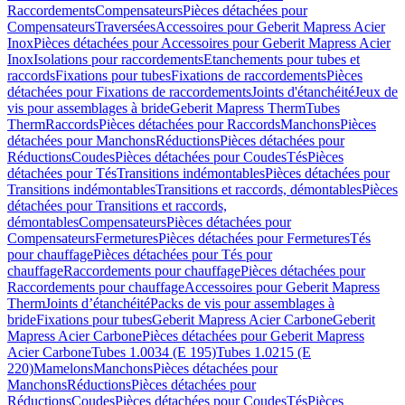
Raccordements
Compensateurs
Pièces détachées pour
Compensateurs
Traversées
Accessoires pour Geberit Mapress Acier
Inox
Pièces détachées pour Accessoires pour Geberit Mapress Acier
Inox
Isolations pour raccordements
Etanchements pour tubes et
raccords
Fixations pour tubes
Fixations de raccordements
Pièces
détachées pour Fixations de raccordements
Joints d'étanchéité
Jeux de
vis pour assemblages à bride
Geberit Mapress Therm
Tubes
Therm
Raccords
Pièces détachées pour Raccords
Manchons
Pièces
détachées pour Manchons
Réductions
Pièces détachées pour
Réductions
Coudes
Pièces détachées pour Coudes
Tés
Pièces
détachées pour Tés
Transitions indémontables
Pièces détachées pour
Transitions indémontables
Transitions et raccords, démontables
Pièces
détachées pour Transitions et raccords,
démontables
Compensateurs
Pièces détachées pour
Compensateurs
Fermetures
Pièces détachées pour Fermetures
Tés
pour chauffage
Pièces détachées pour Tés pour
chauffage
Raccordements pour chauffage
Pièces détachées pour
Raccordements pour chauffage
Accessoires pour Geberit Mapress
Therm
Joints d’étanchéité
Packs de vis pour assemblages à
bride
Fixations pour tubes
Geberit Mapress Acier Carbone
Geberit
Mapress Acier Carbone
Pièces détachées pour Geberit Mapress
Acier Carbone
Tubes 1.0034 (E 195)
Tubes 1.0215 (E
220)
Mamelons
Manchons
Pièces détachées pour
Manchons
Réductions
Pièces détachées pour
Réductions
Coudes
Pièces détachées pour Coudes
Tés
Pièces