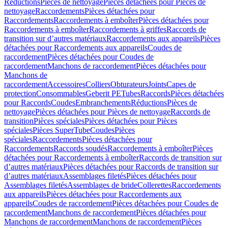
Réductions
Pièces de nettoyage
Pièces détachées pour Pièces de
nettoyage
Raccordements
Pièces détachées pour
Raccordements
Raccordements à emboîter
Pièces détachées pour
Raccordements à emboîter
Raccordements à griffes
Raccords de
transition sur d’autres matériaux
Raccordements aux appareils
Pièces
détachées pour Raccordements aux appareils
Coudes de
raccordement
Pièces détachées pour Coudes de
raccordement
Manchons de raccordement
Pièces détachées pour
Manchons de
raccordement
Accessoires
Colliers
Obturateurs
Joints
Capes de
protection
Consommables
Geberit PE
Tubes
Raccords
Pièces détachées
pour Raccords
Coudes
Embranchements
Réductions
Pièces de
nettoyage
Pièces détachées pour Pièces de nettoyage
Raccords de
transition
Pièces spéciales
Pièces détachées pour Pièces
spéciales
Pièces SuperTube
Coudes
Pièces
spéciales
Raccordements
Pièces détachées pour
Raccordements
Raccords soudés
Raccordements à emboîter
Pièces
détachées pour Raccordements à emboîter
Raccords de transition sur
d’autres matériaux
Pièces détachées pour Raccords de transition sur
d’autres matériaux
Assemblages filetés
Pièces détachées pour
Assemblages filetés
Assemblages de bride
Collerettes
Raccordements
aux appareils
Pièces détachées pour Raccordements aux
appareils
Coudes de raccordement
Pièces détachées pour Coudes de
raccordement
Manchons de raccordement
Pièces détachées pour
Manchons de raccordement
Manchons de raccordement
Pièces