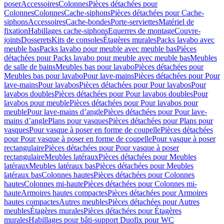
poser
Accessoires
Colonnes
Pièces détachées pour
Colonnes
Colonnes
Cache-siphons
Pièces détachées pour Cache-
siphons
Accessoires
Cache-bondes
Porte-serviettes
Matériel de
fixation
Habillages cache-siphons
Equerres de montage
Couvre-
joints
Dosserets
Kits de consoles
Étagères murales
Packs lavabo avec
meuble bas
Packs lavabo pour meuble avec meuble bas
Pièces
détachées pour Packs lavabo pour meuble avec meuble bas
Meubles
de salle de bains
Meubles bas pour lavabo
Pièces détachées pour
Meubles bas pour lavabo
Pour lave-mains
Pièces détachées pour Pour
lave-mains
Pour lavabos
Pièces détachées pour Pour lavabos
Pour
lavabos doubles
Pièces détachées pour Pour lavabos doubles
Pour
lavabos pour meuble
Pièces détachées pour Pour lavabos pour
meuble
Pour lave-mains d’angle
Pièces détachées pour Pour lave-
mains d’angle
Plans pour vasques
Pièces détachées pour Plans pour
vasques
Pour vasque à poser en forme de coupelle
Pièces détachées
pour Pour vasque à poser en forme de coupelle
Pour vasque à poser
rectangulaire
Pièces détachées pour Pour vasque à poser
rectangulaire
Meubles latéraux
Pièces détachées pour Meubles
latéraux
Meubles latéraux bas
Pièces détachées pour Meubles
latéraux bas
Colonnes hautes
Pièces détachées pour Colonnes
hautes
Colonnes mi-haute
Pièces détachées pour Colonnes mi-
haute
Armoires hautes compactes
Pièces détachées pour Armoires
hautes compactes
Autres meubles
Pièces détachées pour Autres
meubles
Étagères murales
Pièces détachées pour Étagères
murales
Habillages pour bâti-support Duofix pour WC