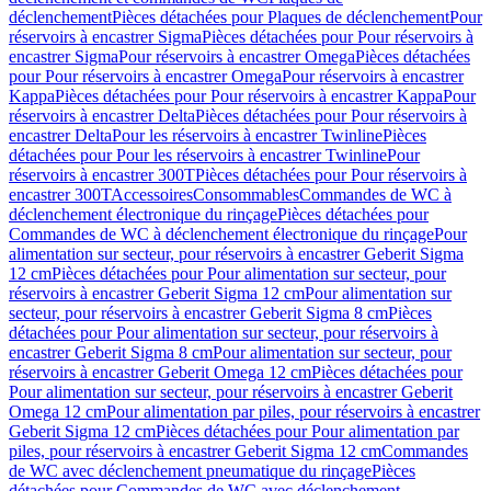
déclenchement
Pièces détachées pour Plaques de déclenchement
Pour
réservoirs à encastrer Sigma
Pièces détachées pour Pour réservoirs à
encastrer Sigma
Pour réservoirs à encastrer Omega
Pièces détachées
pour Pour réservoirs à encastrer Omega
Pour réservoirs à encastrer
Kappa
Pièces détachées pour Pour réservoirs à encastrer Kappa
Pour
réservoirs à encastrer Delta
Pièces détachées pour Pour réservoirs à
encastrer Delta
Pour les réservoirs à encastrer Twinline
Pièces
détachées pour Pour les réservoirs à encastrer Twinline
Pour
réservoirs à encastrer 300T
Pièces détachées pour Pour réservoirs à
encastrer 300T
Accessoires
Consommables
Commandes de WC à
déclenchement électronique du rinçage
Pièces détachées pour
Commandes de WC à déclenchement électronique du rinçage
Pour
alimentation sur secteur, pour réservoirs à encastrer Geberit Sigma
12 cm
Pièces détachées pour Pour alimentation sur secteur, pour
réservoirs à encastrer Geberit Sigma 12 cm
Pour alimentation sur
secteur, pour réservoirs à encastrer Geberit Sigma 8 cm
Pièces
détachées pour Pour alimentation sur secteur, pour réservoirs à
encastrer Geberit Sigma 8 cm
Pour alimentation sur secteur, pour
réservoirs à encastrer Geberit Omega 12 cm
Pièces détachées pour
Pour alimentation sur secteur, pour réservoirs à encastrer Geberit
Omega 12 cm
Pour alimentation par piles, pour réservoirs à encastrer
Geberit Sigma 12 cm
Pièces détachées pour Pour alimentation par
piles, pour réservoirs à encastrer Geberit Sigma 12 cm
Commandes
de WC avec déclenchement pneumatique du rinçage
Pièces
détachées pour Commandes de WC avec déclenchement