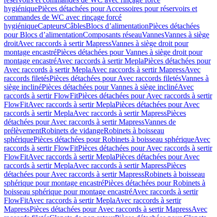
hygiénique
Pièces détachées pour Accessoires pour réservoirs et
commandes de WC avec rinçage forcé
hygiénique
Capteurs
Câbles
Blocs d’alimentation
Pièces détachées
pour Blocs d’alimentation
Composants réseau
Vannes
Vannes à siège
droit
Avec raccords à sertir Mapress
Vannes à siège droit pour
montage encastré
Pièces détachées pour Vannes à siège droit pour
montage encastré
Avec raccords à sertir Mepla
Pièces détachées pour
Avec raccords à sertir Mepla
Avec raccords à sertir Mapress
Avec
raccords filetés
Pièces détachées pour Avec raccords filetés
Vannes à
siège incliné
Pièces détachées pour Vannes à siège incliné
Avec
raccords à sertir FlowFit
Pièces détachées pour Avec raccords à sertir
FlowFit
Avec raccords à sertir Mepla
Pièces détachées pour Avec
raccords à sertir Mepla
Avec raccords à sertir Mapress
Pièces
détachées pour Avec raccords à sertir Mapress
Vannes de
prélèvement
Robinets de vidange
Robinets à boisseau
sphérique
Pièces détachées pour Robinets à boisseau sphérique
Avec
raccords à sertir FlowFit
Pièces détachées pour Avec raccords à sertir
FlowFit
Avec raccords à sertir Mepla
Pièces détachées pour Avec
raccords à sertir Mepla
Avec raccords à sertir Mapress
Pièces
détachées pour Avec raccords à sertir Mapress
Robinets à boisseau
sphérique pour montage encastré
Pièces détachées pour Robinets à
boisseau sphérique pour montage encastré
Avec raccords à sertir
FlowFit
Avec raccords à sertir Mepla
Avec raccords à sertir
Mapress
Pièces détachées pour Avec raccords à sertir Mapress
Avec