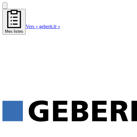
Vers « geberit.fr »
Mes listes