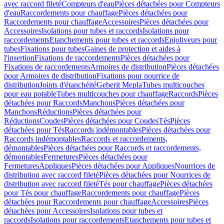
avec raccord fileté
Compteurs d'eau
Pièces détachées pour Compteurs
d'eau
Raccordements pour chauffage
Pièces détachées pour
Raccordements pour chauffage
Accessoires
Pièces détachées pour
Accessoires
Isolations pour tubes et raccords
Isolations pour
raccordements
Etanchements pour tubes et raccords
Enjoliveurs pour
tubes
Fixations pour tubes
Gaines de protection et aides à
l'insertion
Fixations de raccordements
Pièces détachées pour
Fixations de raccordements
Armoires de distribution
Pièces détachées
pour Armoires de distribution
Fixations pour nourrice de
distribution
Joints d'étanchéité
Geberit Mepla
Tubes multicouches
pour eau potable
Tubes multicouches pour chauffage
Raccords
Pièces
détachées pour Raccords
Manchons
Pièces détachées pour
Manchons
Réductions
Pièces détachées pour
Réductions
Coudes
Pièces détachées pour Coudes
Tés
Pièces
détachées pour Tés
Raccords indémontables
Pièces détachées pour
Raccords indémontables
Raccords et raccordements,
démontables
Pièces détachées pour Raccords et raccordements,
démontables
Fermetures
Pièces détachées pour
Fermetures
Appliques
Pièces détachées pour Appliques
Nourrices de
distribution avec raccord fileté
Pièces détachées pour Nourrices de
distribution avec raccord fileté
Tés pour chauffage
Pièces détachées
pour Tés pour chauffage
Raccordements pour chauffage
Pièces
détachées pour Raccordements pour chauffage
Accessoires
Pièces
détachées pour Accessoires
Isolations pour tubes et
raccords
Isolations pour raccordements
Etanchements pour tubes et