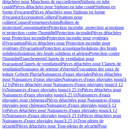
détachées pour Manchons de raccordement
Siphons en tube
coudé
Pièces détachées pour Siphons en tube coudé
Siphons en
forme d'escargot
Pièces détachées pour Siphons en forme
d'escargot
Accessoires
Colliers
Fixations pour
colliers
Coques
Fermetures
Joints
Boîtiers de
protection
Consommables
Protection incendie, protection acoustique
et protection contre l'humidité
Protection incendie
Pièces détachées
pour Protection incendie
Protection incendie pour systèmes
d'évacuation
Pièces détachées pour Protection incendie pour
systèmes d'évacuation
Protection acoustique
Isolations des bruits
solidiens
Isolations des bruits solidiens et aériens
Protection contre
l'humidité
Etanchements
Clapets de ventilation pour
évacuation
Clapets de ventilation
Pièces détachées pour Clapets de
ventilation
Soupapes de retenue d'énergie
Évacuation des eaux de
toiture Geberit Pluvia
Naissances d'eaux pluviales
Pièces détachées
pour Naissances d'eaux pluviales
Naissances d'eaux pluviales jusqu'à
12 l/s
Pièces détachées pour Naissances d'eaux pluviales jusqu'à 12
l/s
Naissances d'eaux pluviales jusqu'à 25 l/s
Pièces détachées pour
Naissances d'eaux pluviales jusqu'à 25 l/s
Naissances d'eaux
pluviales pour chéneaux
Pièces détachées pour Naissances d'eaux
pluviales pour chéneaux
Naissances d'eaux pluviales jusqu'à 12
l/s
Pièces détachées pour Naissances d'eaux pluviales jusqu'à 12
l/s
Naissances d'eaux pluviales jusqu'à 25 l/s
Pièces détachées pour
Naissances d'eaux pluviales jusqu'à 25 l/s
Trop-pleins de
sécurité
Pièces détachées pour Trop-pleins de sécurité
Pour