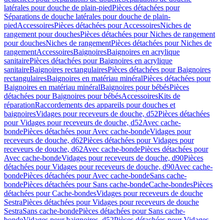
latérales pour douche de plain-pied
Pièces détachées pour
Séparations de douche latérales pour douche de plain-
pied
Accessoires
Pièces détachées pour Accessoires
Niches de
rangement pour douches
Pièces détachées pour Niches de rangement
pour douches
Niches de rangement
Pièces détachées pour Niches de
rangement
Accessoires
Baignoires
Baignoires en acrylique
sanitaire
Pièces détachées pour Baignoires en acrylique
sanitaire
Baignoires rectangulaires
Pièces détachées pour Baignoires
rectangulaires
Baignoires en matériau minéral
Pièces détachées pour
Baignoires en matériau minéral
Baignoires pour bébés
Pièces
détachées pour Baignoires pour bébés
Accessoires
Kits de
réparation
Raccordements des appareils pour douches et
baignoires
Vidages pour receveurs de douche, d52
Pièces détachées
pour Vidages pour receveurs de douche, d52
Avec cache-
bonde
Pièces détachées pour Avec cache-bonde
Vidages pour
receveurs de douche, d62
Pièces détachées pour Vidages pour
receveurs de douche, d62
Avec cache-bonde
Pièces détachées pour
Avec cache-bonde
Vidages pour receveurs de douche, d90
Pièces
détachées pour Vidages pour receveurs de douche, d90
Avec cache-
bonde
Pièces détachées pour Avec cache-bonde
Sans cache-
bonde
Pièces détachées pour Sans cache-bonde
Cache-bondes
Pièces
détachées pour Cache-bondes
Vidages pour receveurs de douche
Sestra
Pièces détachées pour Vidages pour receveurs de douche
Sestra
Sans cache-bonde
Pièces détachées pour Sans cache-
bonde
Vidages pour baignoires, d52
Pièces détachées pour Vidages