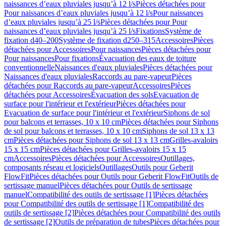
naissances d’eaux pluviales jusqu’à 12 l/s
Pièces détachées pour
Pour naissances d’eaux pluviales jusqu’à 12 l/s
Pour naissances
d’eaux pluviales jusqu’à 25 l/s
Pièces détachées pour Pour
naissances d’eaux pluviales jusqu’à 25 l/s
Fixations
Système de
fixation d40–200
Système de fixation d250–315
Accessoires
Pièces
détachées pour Accessoires
Pour naissances
Pièces détachées pour
Pour naissances
Pour fixations
Évacuation des eaux de toiture
conventionnelle
Naissances d'eaux pluviales
Pièces détachées pour
Naissances d'eaux pluviales
Raccords au pare-vapeur
Pièces
détachées pour Raccords au pare-vapeur
Accessoires
Pièces
détachées pour Accessoires
Évacuation des sols
Evacuation de
surface pour l'intérieur et l'extérieur
Pièces détachées pour
Evacuation de surface pour l'intérieur et l'extérieur
Siphons de sol
pour balcons et terrasses, 10 x 10 cm
Pièces détachées pour Siphons
de sol pour balcons et terrasses, 10 x 10 cm
Siphons de sol 13 x 13
cm
Pièces détachées pour Siphons de sol 13 x 13 cm
Grilles-avaloirs
15 x 15 cm
Pièces détachées pour Grilles-avaloirs 15 x 15
cm
Accessoires
Pièces détachées pour Accessoires
Outillages,
composants réseau et logiciels
Outillages
Outils pour Geberit
FlowFit
Pièces détachées pour Outils pour Geberit FlowFit
Outils de
sertissage manuel
Pièces détachées pour Outils de sertissage
manuel
Compatibilité des outils de sertissage [1]
Pièces détachées
pour Compatibilité des outils de sertissage [1]
Compatibilité des
outils de sertissage [2]
Pièces détachées pour Compatibilité des outils
de sertissage [2]
Outils de préparation de tubes
Pièces détachées pour