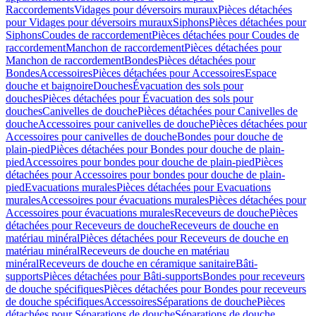
Raccordements
Vidages pour déversoirs muraux
Pièces détachées
pour Vidages pour déversoirs muraux
Siphons
Pièces détachées pour
Siphons
Coudes de raccordement
Pièces détachées pour Coudes de
raccordement
Manchon de raccordement
Pièces détachées pour
Manchon de raccordement
Bondes
Pièces détachées pour
Bondes
Accessoires
Pièces détachées pour Accessoires
Espace
douche et baignoire
Douches
Évacuation des sols pour
douches
Pièces détachées pour Évacuation des sols pour
douches
Canivelles de douche
Pièces détachées pour Canivelles de
douche
Accessoires pour canivelles de douche
Pièces détachées pour
Accessoires pour canivelles de douche
Bondes pour douche de
plain-pied
Pièces détachées pour Bondes pour douche de plain-
pied
Accessoires pour bondes pour douche de plain-pied
Pièces
détachées pour Accessoires pour bondes pour douche de plain-
pied
Evacuations murales
Pièces détachées pour Evacuations
murales
Accessoires pour évacuations murales
Pièces détachées pour
Accessoires pour évacuations murales
Receveurs de douche
Pièces
détachées pour Receveurs de douche
Receveurs de douche en
matériau minéral
Pièces détachées pour Receveurs de douche en
matériau minéral
Receveurs de douche en matériau
minéral
Receveurs de douche en céramique sanitaire
Bâti-
supports
Pièces détachées pour Bâti-supports
Bondes pour receveurs
de douche spécifiques
Pièces détachées pour Bondes pour receveurs
de douche spécifiques
Accessoires
Séparations de douche
Pièces
détachées pour Séparations de douche
Séparations de douche