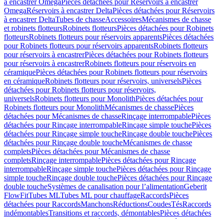
à encastrer Omega
Pièces détachées pour Réservoirs à encastrer
Omega
Réservoirs à encastrer Delta
Pièces détachées pour Réservoirs
à encastrer Delta
Tubes de chasse
Accessoires
Mécanismes de chasse
et robinets flotteurs
Robinets flotteurs
Pièces détachées pour Robinets
flotteurs
Robinets flotteurs pour réservoirs apparents
Pièces détachées
pour Robinets flotteurs pour réservoirs apparents
Robinets flotteurs
pour réservoirs à encastrer
Pièces détachées pour Robinets flotteurs
pour réservoirs à encastrer
Robinets flotteurs pour réservoirs en
céramique
Pièces détachées pour Robinets flotteurs pour réservoirs
en céramique
Robinets flotteurs pour réservoirs, universels
Pièces
détachées pour Robinets flotteurs pour réservoirs,
universels
Robinets flotteurs pour Monolith
Pièces détachées pour
Robinets flotteurs pour Monolith
Mécanismes de chasse
Pièces
détachées pour Mécanismes de chasse
Rinçage interrompable
Pièces
détachées pour Rinçage interrompable
Rinçage simple touche
Pièces
détachées pour Rinçage simple touche
Rinçage double touche
Pièces
détachées pour Rinçage double touche
Mécanismes de chasse
complets
Pièces détachées pour Mécanismes de chasse
complets
Rinçage interrompable
Pièces détachées pour Rinçage
interrompable
Rinçage simple touche
Pièces détachées pour Rinçage
simple touche
Rinçage double touche
Pièces détachées pour Rinçage
double touche
Systèmes de canalisation pour l’alimentation
Geberit
FlowFit
Tubes ML
Tubes ML pour chauffage
Raccords
Pièces
détachées pour Raccords
Manchons
Réductions
Coudes
Tés
Raccords
indémontables
Transitions et raccords, démontables
Pièces détachées