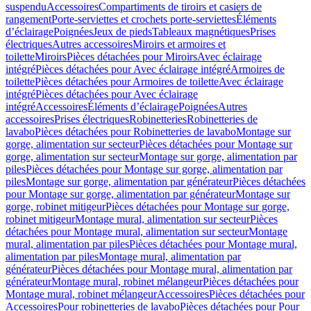
suspendu
Accessoires
Compartiments de tiroirs et casiers de
rangement
Porte-serviettes et crochets porte-serviettes
Éléments
d’éclairage
Poignées
Jeux de pieds
Tableaux magnétiques
Prises
électriques
Autres accessoires
Miroirs et armoires et
toilette
Miroirs
Pièces détachées pour Miroirs
Avec éclairage
intégré
Pièces détachées pour Avec éclairage intégré
Armoires de
toilette
Pièces détachées pour Armoires de toilette
Avec éclairage
intégré
Pièces détachées pour Avec éclairage
intégré
Accessoires
Éléments d’éclairage
Poignées
Autres
accessoires
Prises électriques
Robinetteries
Robinetteries de
lavabo
Pièces détachées pour Robinetteries de lavabo
Montage sur
gorge, alimentation sur secteur
Pièces détachées pour Montage sur
gorge, alimentation sur secteur
Montage sur gorge, alimentation par
piles
Pièces détachées pour Montage sur gorge, alimentation par
piles
Montage sur gorge, alimentation par générateur
Pièces détachées
pour Montage sur gorge, alimentation par générateur
Montage sur
gorge, robinet mitigeur
Pièces détachées pour Montage sur gorge,
robinet mitigeur
Montage mural, alimentation sur secteur
Pièces
détachées pour Montage mural, alimentation sur secteur
Montage
mural, alimentation par piles
Pièces détachées pour Montage mural,
alimentation par piles
Montage mural, alimentation par
générateur
Pièces détachées pour Montage mural, alimentation par
générateur
Montage mural, robinet mélangeur
Pièces détachées pour
Montage mural, robinet mélangeur
Accessoires
Pièces détachées pour
Accessoires
Pour robinetteries de lavabo
Pièces détachées pour Pour