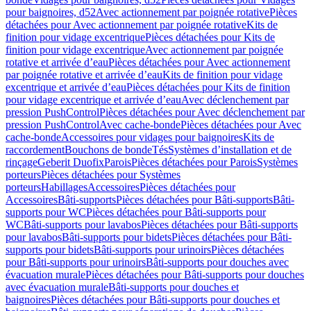
pour baignoires, d52
Avec actionnement par poignée rotative
Pièces
détachées pour Avec actionnement par poignée rotative
Kits de
finition pour vidage excentrique
Pièces détachées pour Kits de
finition pour vidage excentrique
Avec actionnement par poignée
rotative et arrivée d’eau
Pièces détachées pour Avec actionnement
par poignée rotative et arrivée d’eau
Kits de finition pour vidage
excentrique et arrivée d’eau
Pièces détachées pour Kits de finition
pour vidage excentrique et arrivée d’eau
Avec déclenchement par
pression PushControl
Pièces détachées pour Avec déclenchement par
pression PushControl
Avec cache-bonde
Pièces détachées pour Avec
cache-bonde
Accessoires pour vidages pour baignoires
Kits de
raccordement
Bouchons de bonde
Tés
Systèmes d’installation et de
rinçage
Geberit Duofix
Parois
Pièces détachées pour Parois
Systèmes
porteurs
Pièces détachées pour Systèmes
porteurs
Habillages
Accessoires
Pièces détachées pour
Accessoires
Bâti-supports
Pièces détachées pour Bâti-supports
Bâti-
supports pour WC
Pièces détachées pour Bâti-supports pour
WC
Bâti-supports pour lavabos
Pièces détachées pour Bâti-supports
pour lavabos
Bâti-supports pour bidets
Pièces détachées pour Bâti-
supports pour bidets
Bâti-supports pour urinoirs
Pièces détachées
pour Bâti-supports pour urinoirs
Bâti-supports pour douches avec
évacuation murale
Pièces détachées pour Bâti-supports pour douches
avec évacuation murale
Bâti-supports pour douches et
baignoires
Pièces détachées pour Bâti-supports pour douches et