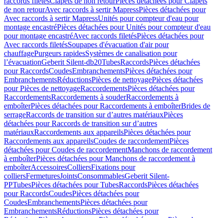
raccords filetés
Clapets de non retour
Pièces détachées pour Clapets
de non retour
Avec raccords à sertir Mapress
Pièces détachées pour
Avec raccords à sertir Mapress
Unités pour compteur d'eau pour
montage encastré
Pièces détachées pour Unités pour compteur d'eau
pour montage encastré
Avec raccords filetés
Pièces détachées pour
Avec raccords filetés
Soupapes d'évacuation d'air pour
chauffage
Purgeurs rapides
Systèmes de canalisation pour
l’évacuation
Geberit Silent-db20
Tubes
Raccords
Pièces détachées
pour Raccords
Coudes
Embranchements
Pièces détachées pour
Embranchements
Réductions
Pièces de nettoyage
Pièces détachées
pour Pièces de nettoyage
Raccordements
Pièces détachées pour
Raccordements
Raccordements à souder
Raccordements à
emboîter
Pièces détachées pour Raccordements à emboîter
Brides de
serrage
Raccords de transition sur d’autres matériaux
Pièces
détachées pour Raccords de transition sur d’autres
matériaux
Raccordements aux appareils
Pièces détachées pour
Raccordements aux appareils
Coudes de raccordement
Pièces
détachées pour Coudes de raccordement
Manchons de raccordement
à emboîter
Pièces détachées pour Manchons de raccordement à
emboîter
Accessoires
Colliers
Fixations pour
colliers
Fermetures
Joints
Consommables
Geberit Silent-
PP
Tubes
Pièces détachées pour Tubes
Raccords
Pièces détachées
pour Raccords
Coudes
Pièces détachées pour
Coudes
Embranchements
Pièces détachées pour
Embranchements
Réductions
Pièces détachées pour