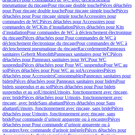
pneumatique du rinçage
Pour rinçage double touche
Pièces détachées
pour Pour rinçage double touche
Pour rinçage simple touche
Pièces
détachées pour Pour rinçage simple touche
Accessoires pour
commandes de WC
Pièces détachées pour Accessoires pour
commandes de WC
Kits d’installation
Pièces détachées pour Kits
d’installation
Pour commandes de WC à déclenchement électronique
du rinçage
Pièces détachées pour Pour commandes de WC à
déclenchement électronique du rinçage
Pour commandes de WC à
déclenchement pneumatique du rinçage
Raccordements
Panneaux
sanitaires Geberit Monolith
Panneaux sanitaires pour WC
Pièces
détachées pour Panneaux sanitaires pour WC
Pour WC
suspendus
Pièces détachées pour Pour WC suspendus
Pour WC au
sol
Pièces détachées pour Pour WC au sol
Accessoires
Pièces
détachées pour Accessoires
Consommables
Panneaux sanitaires pour
bidets
Pièces détachées pour Panneaux sanitaires pour bidets
Pour
bidets suspendus et au sol
Pièces détachées pour Pour bidets
suspendus et au sol
Urinoirs
Urinoirs, fonctionnement avec rinçage,
avec bride
Pièces détachées pour Urinoirs, fonctionnement avec
rinçage, avec bride
Sans abattant
Pièces détachées pour Sans
abattant
Urinoirs, fonctionnement avec rinçage, sans bride
Pièces
détachées pour Urinoirs, fonctionnement avec rinçage, sans
bride
Pour commande d’urinoir apparente ou à encastrer
Pièces
détachées pour Pour commande d’urinoir apparente ou à
encastrer
Avec commande d'urinoir intégrée
Pièces détachées pour