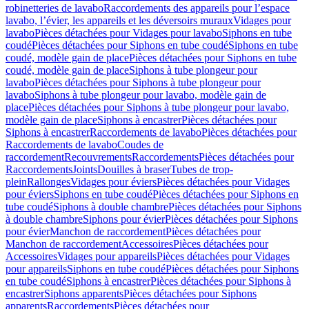
robinetteries de lavabo
Raccordements des appareils pour l’espace
lavabo, l’évier, les appareils et les déversoirs muraux
Vidages pour
lavabo
Pièces détachées pour Vidages pour lavabo
Siphons en tube
coudé
Pièces détachées pour Siphons en tube coudé
Siphons en tube
coudé, modèle gain de place
Pièces détachées pour Siphons en tube
coudé, modèle gain de place
Siphons à tube plongeur pour
lavabo
Pièces détachées pour Siphons à tube plongeur pour
lavabo
Siphons à tube plongeur pour lavabo, modèle gain de
place
Pièces détachées pour Siphons à tube plongeur pour lavabo,
modèle gain de place
Siphons à encastrer
Pièces détachées pour
Siphons à encastrer
Raccordements de lavabo
Pièces détachées pour
Raccordements de lavabo
Coudes de
raccordement
Recouvrements
Raccordements
Pièces détachées pour
Raccordements
Joints
Douilles à braser
Tubes de trop-
plein
Rallonges
Vidages pour éviers
Pièces détachées pour Vidages
pour éviers
Siphons en tube coudé
Pièces détachées pour Siphons en
tube coudé
Siphons à double chambre
Pièces détachées pour Siphons
à double chambre
Siphons pour évier
Pièces détachées pour Siphons
pour évier
Manchon de raccordement
Pièces détachées pour
Manchon de raccordement
Accessoires
Pièces détachées pour
Accessoires
Vidages pour appareils
Pièces détachées pour Vidages
pour appareils
Siphons en tube coudé
Pièces détachées pour Siphons
en tube coudé
Siphons à encastrer
Pièces détachées pour Siphons à
encastrer
Siphons apparents
Pièces détachées pour Siphons
apparents
Raccordements
Pièces détachées pour