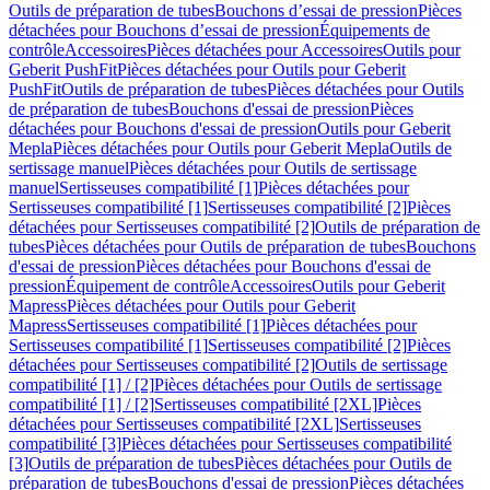
Outils de préparation de tubes
Bouchons d’essai de pression
Pièces
détachées pour Bouchons d’essai de pression
Équipements de
contrôle
Accessoires
Pièces détachées pour Accessoires
Outils pour
Geberit PushFit
Pièces détachées pour Outils pour Geberit
PushFit
Outils de préparation de tubes
Pièces détachées pour Outils
de préparation de tubes
Bouchons d'essai de pression
Pièces
détachées pour Bouchons d'essai de pression
Outils pour Geberit
Mepla
Pièces détachées pour Outils pour Geberit Mepla
Outils de
sertissage manuel
Pièces détachées pour Outils de sertissage
manuel
Sertisseuses compatibilité [1]
Pièces détachées pour
Sertisseuses compatibilité [1]
Sertisseuses compatibilité [2]
Pièces
détachées pour Sertisseuses compatibilité [2]
Outils de préparation de
tubes
Pièces détachées pour Outils de préparation de tubes
Bouchons
d'essai de pression
Pièces détachées pour Bouchons d'essai de
pression
Équipement de contrôle
Accessoires
Outils pour Geberit
Mapress
Pièces détachées pour Outils pour Geberit
Mapress
Sertisseuses compatibilité [1]
Pièces détachées pour
Sertisseuses compatibilité [1]
Sertisseuses compatibilité [2]
Pièces
détachées pour Sertisseuses compatibilité [2]
Outils de sertissage
compatibilité [1] / [2]
Pièces détachées pour Outils de sertissage
compatibilité [1] / [2]
Sertisseuses compatibilité [2XL]
Pièces
détachées pour Sertisseuses compatibilité [2XL]
Sertisseuses
compatibilité [3]
Pièces détachées pour Sertisseuses compatibilité
[3]
Outils de préparation de tubes
Pièces détachées pour Outils de
préparation de tubes
Bouchons d'essai de pression
Pièces détachées