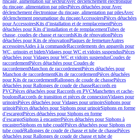
rinçage, alimentation sur secteur
Avec déclenchement électronique
du rinçage, alimentation par piles
Pièces détachées pour Avec
déclenchement électronique du rinçage, alimentation par piles
Avec
déclenchement pneumatique du rinçage
Accessoires
Pièces détachées
pour Accessoires
Kits d’installation et de remplacement
Pièces
détachées pour Kits d’installation et de remplacement
Tubes de
chasse, coudes de chasse et raccords
Kits de rénovation
Pièces
détachées pour Kits de rénovation
Plaques de fermeture
Autres
accessoires
Aides à la commande
Raccordements des appareils pour
WC, urinoirs et bidets
Vidages pour WC et vidoirs suspendus
Pièces
détachées pour Vidages pour WC et vidoirs suspendus
Coudes de
raccordement
Pièces détachées pour Coudes de
raccordement
Manchon de raccordement
Pièces détachées pour
Manchon de raccordement
Kits de raccordement
Pièces détachées
pour Kits de raccordement
Rallonges de coude de chasse
Pièces
détachées pour Rallonges de coude de chasse
Raccords en
PVC
Pièces détachées pour Raccords en PVC
Manchettes et cache-
boulons
Raccords de transition et pièces de connexion
Vidages pour
urinoirs
Pièces détachées pour Vidages pour urinoirs
Siphons pour
urinoir
Pièces détachées pour Siphons pour urinoir
Siphons en forme
d’escargot
Pièces détachées pour Siphons en forme
d’escargot
Siphons à encastrer
Pièces détachées pour Siphons à
encastrer
Siphons en tube coudé
Pièces détachées pour Siphons en
tube coudé
Rallonges de coude de chasse et tube de chasse
Pièces
détachées pour Rallonges de coude de chasse et tube de