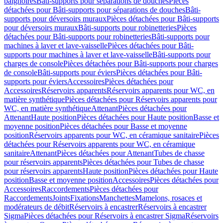
baignoires
Bâti-supports pour séparations de douches
Pièces
détachées pour Bâti-supports pour séparations de douches
Bâti-
supports pour déversoirs muraux
Pièces détachées pour Bâti-supports
pour déversoirs muraux
Bâti-supports pour robinetteries
Pièces
détachées pour Bâti-supports pour robinetteries
Bâti-supports pour
machines à laver et lave-vaisselle
Pièces détachées pour Bâti-
supports pour machines à laver et lave-vaisselle
Bâti-supports pour
charges de console
Pièces détachées pour Bâti-supports pour charges
de console
Bâti-supports pour éviers
Pièces détachées pour Bâti-
supports pour éviers
Accessoires
Pièces détachées pour
Accessoires
Réservoirs apparents
Réservoirs apparents pour WC, en
matière synthétique
Pièces détachées pour Réservoirs apparents pour
WC, en matière synthétique
Attenant
Pièces détachées pour
Attenant
Haute position
Pièces détachées pour Haute position
Basse et
moyenne position
Pièces détachées pour Basse et moyenne
position
Réservoirs apparents pour WC, en céramique sanitaire
Pièces
détachées pour Réservoirs apparents pour WC, en céramique
sanitaire
Attenant
Pièces détachées pour Attenant
Tubes de chasse
pour réservoirs apparents
Pièces détachées pour Tubes de chasse
pour réservoirs apparents
Haute position
Pièces détachées pour Haute
position
Basse et moyenne position
Accessoires
Pièces détachées pour
Accessoires
Raccordements
Pièces détachées pour
Raccordements
Joints
Fixations
Manchettes
Mamelons, rosaces et
modérateurs de débit
Réservoirs à encastrer
Réservoirs à encastrer
Sigma
Pièces détachées pour Réservoirs à encastrer Sigma
Réservoirs