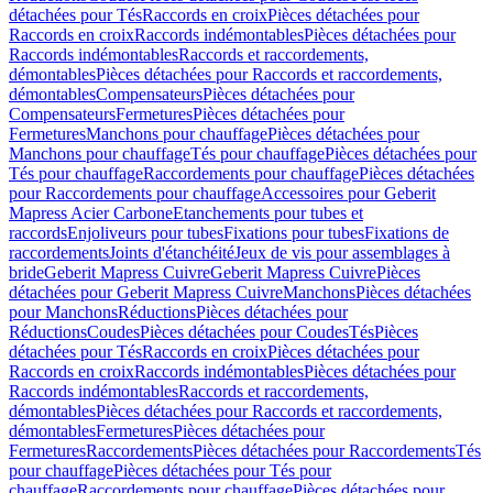
détachées pour Tés
Raccords en croix
Pièces détachées pour
Raccords en croix
Raccords indémontables
Pièces détachées pour
Raccords indémontables
Raccords et raccordements,
démontables
Pièces détachées pour Raccords et raccordements,
démontables
Compensateurs
Pièces détachées pour
Compensateurs
Fermetures
Pièces détachées pour
Fermetures
Manchons pour chauffage
Pièces détachées pour
Manchons pour chauffage
Tés pour chauffage
Pièces détachées pour
Tés pour chauffage
Raccordements pour chauffage
Pièces détachées
pour Raccordements pour chauffage
Accessoires pour Geberit
Mapress Acier Carbone
Etanchements pour tubes et
raccords
Enjoliveurs pour tubes
Fixations pour tubes
Fixations de
raccordements
Joints d'étanchéité
Jeux de vis pour assemblages à
bride
Geberit Mapress Cuivre
Geberit Mapress Cuivre
Pièces
détachées pour Geberit Mapress Cuivre
Manchons
Pièces détachées
pour Manchons
Réductions
Pièces détachées pour
Réductions
Coudes
Pièces détachées pour Coudes
Tés
Pièces
détachées pour Tés
Raccords en croix
Pièces détachées pour
Raccords en croix
Raccords indémontables
Pièces détachées pour
Raccords indémontables
Raccords et raccordements,
démontables
Pièces détachées pour Raccords et raccordements,
démontables
Fermetures
Pièces détachées pour
Fermetures
Raccordements
Pièces détachées pour Raccordements
Tés
pour chauffage
Pièces détachées pour Tés pour
chauffage
Raccordements pour chauffage
Pièces détachées pour