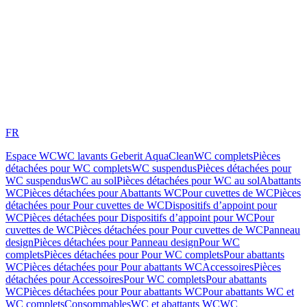
FR
Espace WC
WC lavants Geberit AquaClean
WC complets
Pièces
détachées pour WC complets
WC suspendus
Pièces détachées pour
WC suspendus
WC au sol
Pièces détachées pour WC au sol
Abattants
WC
Pièces détachées pour Abattants WC
Pour cuvettes de WC
Pièces
détachées pour Pour cuvettes de WC
Dispositifs d’appoint pour
WC
Pièces détachées pour Dispositifs d’appoint pour WC
Pour
cuvettes de WC
Pièces détachées pour Pour cuvettes de WC
Panneau
design
Pièces détachées pour Panneau design
Pour WC
complets
Pièces détachées pour Pour WC complets
Pour abattants
WC
Pièces détachées pour Pour abattants WC
Accessoires
Pièces
détachées pour Accessoires
Pour WC complets
Pour abattants
WC
Pièces détachées pour Pour abattants WC
Pour abattants WC et
WC complets
Consommables
WC et abattants WC
WC