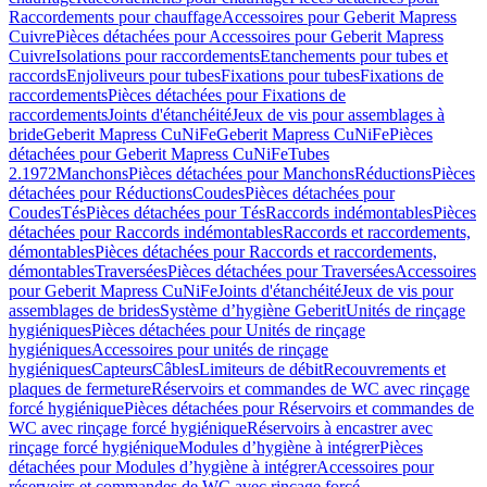
Raccordements pour chauffage
Accessoires pour Geberit Mapress
Cuivre
Pièces détachées pour Accessoires pour Geberit Mapress
Cuivre
Isolations pour raccordements
Etanchements pour tubes et
raccords
Enjoliveurs pour tubes
Fixations pour tubes
Fixations de
raccordements
Pièces détachées pour Fixations de
raccordements
Joints d'étanchéité
Jeux de vis pour assemblages à
bride
Geberit Mapress CuNiFe
Geberit Mapress CuNiFe
Pièces
détachées pour Geberit Mapress CuNiFe
Tubes
2.1972
Manchons
Pièces détachées pour Manchons
Réductions
Pièces
détachées pour Réductions
Coudes
Pièces détachées pour
Coudes
Tés
Pièces détachées pour Tés
Raccords indémontables
Pièces
détachées pour Raccords indémontables
Raccords et raccordements,
démontables
Pièces détachées pour Raccords et raccordements,
démontables
Traversées
Pièces détachées pour Traversées
Accessoires
pour Geberit Mapress CuNiFe
Joints d'étanchéité
Jeux de vis pour
assemblages de brides
Système d’hygiène Geberit
Unités de rinçage
hygiéniques
Pièces détachées pour Unités de rinçage
hygiéniques
Accessoires pour unités de rinçage
hygiéniques
Capteurs
Câbles
Limiteurs de débit
Recouvrements et
plaques de fermeture
Réservoirs et commandes de WC avec rinçage
forcé hygiénique
Pièces détachées pour Réservoirs et commandes de
WC avec rinçage forcé hygiénique
Réservoirs à encastrer avec
rinçage forcé hygiénique
Modules d’hygiène à intégrer
Pièces
détachées pour Modules d’hygiène à intégrer
Accessoires pour
réservoirs et commandes de WC avec rinçage forcé