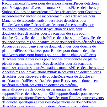
Raccordements
Vidages pour déversoirs muraux
Pièces détachées
pour Vidages pour déversoirs muraux
Siphons
Pièces détachées pour
Siphons
Coudes de raccordement
Pièces détachées pour Coudes de
raccordement
Manchon de raccordement
Pièces détachées pour
Manchon de raccordement
Bondes
Pièces détachées pour
Bondes
Accessoires
Pièces détachées pour Accessoires
Espace
douche et baignoire
Douches
Évacuation des sols pour
douches
Pièces détachées pour Évacuation des sols pour
douches
Canivelles de douche
Pièces détachées pour Canivelles de
douche
Accessoires pour canivelles de douche
Pièces détachées pour
Accessoires pour canivelles de douche
Bondes pour douche de
plain-pied
Pièces détachées pour Bondes pour douche de plain-
pied
Accessoires pour bondes pour douche de plain-pied
Pièces
détachées pour Accessoires pour bondes pour douche de plain-
pied
Evacuations murales
Pièces détachées pour Evacuations
murales
Accessoires pour évacuations murales
Pièces détachées pour
Accessoires pour évacuations murales
Receveurs de douche
Pièces
détachées pour Receveurs de douche
Receveurs de douche en
matériau minéral
Pièces détachées pour Receveurs de douche en
matériau minéral
Receveurs de douche en matériau
minéral
Receveurs de douche en céramique sanitaire
Bâti-
supports
Pièces détachées pour Bâti-supports
Bondes pour receveurs
de douche spécifiques
Pièces détachées pour Bondes pour receveurs
de douche spécifiques
Accessoires
Séparations de douche
Pièces
détachées pour Séparations de douche
Séparations de douche