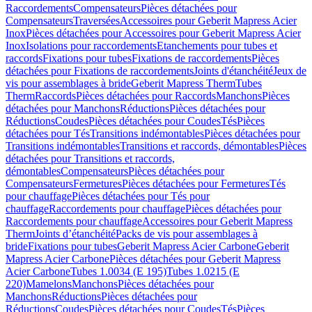
Raccordements
Compensateurs
Pièces détachées pour
Compensateurs
Traversées
Accessoires pour Geberit Mapress Acier
Inox
Pièces détachées pour Accessoires pour Geberit Mapress Acier
Inox
Isolations pour raccordements
Etanchements pour tubes et
raccords
Fixations pour tubes
Fixations de raccordements
Pièces
détachées pour Fixations de raccordements
Joints d'étanchéité
Jeux de
vis pour assemblages à bride
Geberit Mapress Therm
Tubes
Therm
Raccords
Pièces détachées pour Raccords
Manchons
Pièces
détachées pour Manchons
Réductions
Pièces détachées pour
Réductions
Coudes
Pièces détachées pour Coudes
Tés
Pièces
détachées pour Tés
Transitions indémontables
Pièces détachées pour
Transitions indémontables
Transitions et raccords, démontables
Pièces
détachées pour Transitions et raccords,
démontables
Compensateurs
Pièces détachées pour
Compensateurs
Fermetures
Pièces détachées pour Fermetures
Tés
pour chauffage
Pièces détachées pour Tés pour
chauffage
Raccordements pour chauffage
Pièces détachées pour
Raccordements pour chauffage
Accessoires pour Geberit Mapress
Therm
Joints d’étanchéité
Packs de vis pour assemblages à
bride
Fixations pour tubes
Geberit Mapress Acier Carbone
Geberit
Mapress Acier Carbone
Pièces détachées pour Geberit Mapress
Acier Carbone
Tubes 1.0034 (E 195)
Tubes 1.0215 (E
220)
Mamelons
Manchons
Pièces détachées pour
Manchons
Réductions
Pièces détachées pour
Réductions
Coudes
Pièces détachées pour Coudes
Tés
Pièces