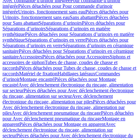
Avec commande d'urinoir intégrée
Pour commande d'urinoir
intégrée
Pièces détachées pour Pour commande d'urinoir
intégrée
Urinoirs, fonctionnement sans eau
Pièces détachées pour
Urinoirs, fonctionnement sans eau
Sans abattant
Pièces détachées
pour Sans abattant
Séparations d’urinoirs
Pièces détachées pour
Séparations d’urinoirs
Séparations d’urinoirs en matière
synthétique
Pièces détachées pour Séparations d’urinoirs en matière
synthétique
Séparations d’urinoirs en verre
Pièces détachées pour
Séparations d’urinoirs en verre
Séparations d’urinoirs en céramique
sanitaire
Pièces détachées pour Séparations d’urinoirs en céramique
sanitaire
Accessoires
Pièces détachées pour Accessoires
Siphons et
accessoires de siphon
Tubes de chasse, coudes de chasse et
raccords
Pièces détachées pour Tubes de chasse, coudes de chasse et
raccords
Matériel de fixation
Habillages latéraux
Commandes
dʼurinoir
Montage encastré
Pièces détachées pour Montage
encastré
Avec déclenchement électronique du rinçage, alimentation
sur secteur
Pièces détachées pour Avec déclenchement électronique
du rinçage, alimentation sur secteur
Avec déclenchement
électronique du rinçage, alimentation par piles
Pièces détachées pour
Avec déclenchement électronique du rinçage, alimentation par
piles
Avec déclenchement pneumatique du rinçage
Pièces détachées
pour Avec déclenchement pneumatique du rinçage
Montage en
apparent
Pièces détachées pour Montage en apparent
Avec
déclenchement électronique du rinçage, alimentation sur
secteur
Pièces détachées pour Avec déclenchement électronique du