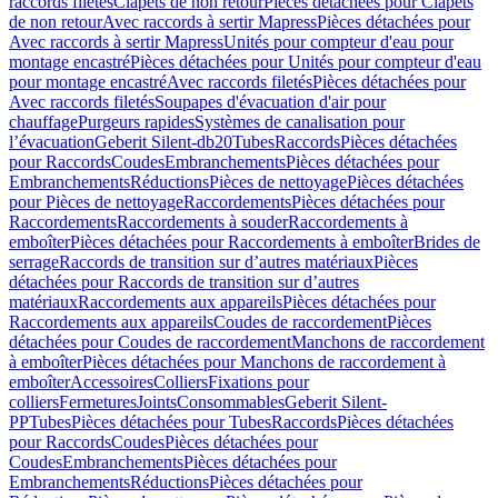
raccords filetés
Clapets de non retour
Pièces détachées pour Clapets
de non retour
Avec raccords à sertir Mapress
Pièces détachées pour
Avec raccords à sertir Mapress
Unités pour compteur d'eau pour
montage encastré
Pièces détachées pour Unités pour compteur d'eau
pour montage encastré
Avec raccords filetés
Pièces détachées pour
Avec raccords filetés
Soupapes d'évacuation d'air pour
chauffage
Purgeurs rapides
Systèmes de canalisation pour
l’évacuation
Geberit Silent-db20
Tubes
Raccords
Pièces détachées
pour Raccords
Coudes
Embranchements
Pièces détachées pour
Embranchements
Réductions
Pièces de nettoyage
Pièces détachées
pour Pièces de nettoyage
Raccordements
Pièces détachées pour
Raccordements
Raccordements à souder
Raccordements à
emboîter
Pièces détachées pour Raccordements à emboîter
Brides de
serrage
Raccords de transition sur d’autres matériaux
Pièces
détachées pour Raccords de transition sur d’autres
matériaux
Raccordements aux appareils
Pièces détachées pour
Raccordements aux appareils
Coudes de raccordement
Pièces
détachées pour Coudes de raccordement
Manchons de raccordement
à emboîter
Pièces détachées pour Manchons de raccordement à
emboîter
Accessoires
Colliers
Fixations pour
colliers
Fermetures
Joints
Consommables
Geberit Silent-
PP
Tubes
Pièces détachées pour Tubes
Raccords
Pièces détachées
pour Raccords
Coudes
Pièces détachées pour
Coudes
Embranchements
Pièces détachées pour
Embranchements
Réductions
Pièces détachées pour