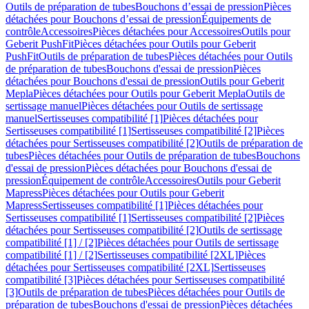
Outils de préparation de tubes
Bouchons d’essai de pression
Pièces
détachées pour Bouchons d’essai de pression
Équipements de
contrôle
Accessoires
Pièces détachées pour Accessoires
Outils pour
Geberit PushFit
Pièces détachées pour Outils pour Geberit
PushFit
Outils de préparation de tubes
Pièces détachées pour Outils
de préparation de tubes
Bouchons d'essai de pression
Pièces
détachées pour Bouchons d'essai de pression
Outils pour Geberit
Mepla
Pièces détachées pour Outils pour Geberit Mepla
Outils de
sertissage manuel
Pièces détachées pour Outils de sertissage
manuel
Sertisseuses compatibilité [1]
Pièces détachées pour
Sertisseuses compatibilité [1]
Sertisseuses compatibilité [2]
Pièces
détachées pour Sertisseuses compatibilité [2]
Outils de préparation de
tubes
Pièces détachées pour Outils de préparation de tubes
Bouchons
d'essai de pression
Pièces détachées pour Bouchons d'essai de
pression
Équipement de contrôle
Accessoires
Outils pour Geberit
Mapress
Pièces détachées pour Outils pour Geberit
Mapress
Sertisseuses compatibilité [1]
Pièces détachées pour
Sertisseuses compatibilité [1]
Sertisseuses compatibilité [2]
Pièces
détachées pour Sertisseuses compatibilité [2]
Outils de sertissage
compatibilité [1] / [2]
Pièces détachées pour Outils de sertissage
compatibilité [1] / [2]
Sertisseuses compatibilité [2XL]
Pièces
détachées pour Sertisseuses compatibilité [2XL]
Sertisseuses
compatibilité [3]
Pièces détachées pour Sertisseuses compatibilité
[3]
Outils de préparation de tubes
Pièces détachées pour Outils de
préparation de tubes
Bouchons d'essai de pression
Pièces détachées