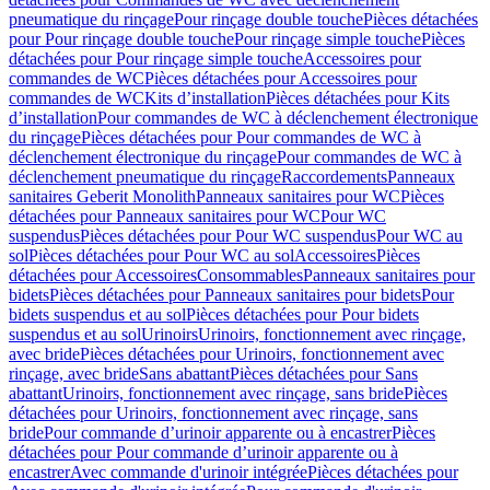
pneumatique du rinçage
Pour rinçage double touche
Pièces détachées
pour Pour rinçage double touche
Pour rinçage simple touche
Pièces
détachées pour Pour rinçage simple touche
Accessoires pour
commandes de WC
Pièces détachées pour Accessoires pour
commandes de WC
Kits d’installation
Pièces détachées pour Kits
d’installation
Pour commandes de WC à déclenchement électronique
du rinçage
Pièces détachées pour Pour commandes de WC à
déclenchement électronique du rinçage
Pour commandes de WC à
déclenchement pneumatique du rinçage
Raccordements
Panneaux
sanitaires Geberit Monolith
Panneaux sanitaires pour WC
Pièces
détachées pour Panneaux sanitaires pour WC
Pour WC
suspendus
Pièces détachées pour Pour WC suspendus
Pour WC au
sol
Pièces détachées pour Pour WC au sol
Accessoires
Pièces
détachées pour Accessoires
Consommables
Panneaux sanitaires pour
bidets
Pièces détachées pour Panneaux sanitaires pour bidets
Pour
bidets suspendus et au sol
Pièces détachées pour Pour bidets
suspendus et au sol
Urinoirs
Urinoirs, fonctionnement avec rinçage,
avec bride
Pièces détachées pour Urinoirs, fonctionnement avec
rinçage, avec bride
Sans abattant
Pièces détachées pour Sans
abattant
Urinoirs, fonctionnement avec rinçage, sans bride
Pièces
détachées pour Urinoirs, fonctionnement avec rinçage, sans
bride
Pour commande d’urinoir apparente ou à encastrer
Pièces
détachées pour Pour commande d’urinoir apparente ou à
encastrer
Avec commande d'urinoir intégrée
Pièces détachées pour