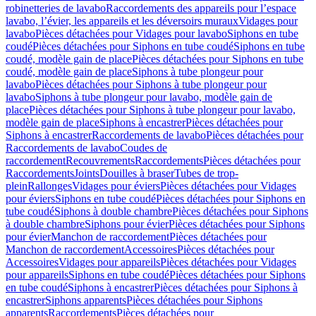
robinetteries de lavabo
Raccordements des appareils pour l’espace
lavabo, l’évier, les appareils et les déversoirs muraux
Vidages pour
lavabo
Pièces détachées pour Vidages pour lavabo
Siphons en tube
coudé
Pièces détachées pour Siphons en tube coudé
Siphons en tube
coudé, modèle gain de place
Pièces détachées pour Siphons en tube
coudé, modèle gain de place
Siphons à tube plongeur pour
lavabo
Pièces détachées pour Siphons à tube plongeur pour
lavabo
Siphons à tube plongeur pour lavabo, modèle gain de
place
Pièces détachées pour Siphons à tube plongeur pour lavabo,
modèle gain de place
Siphons à encastrer
Pièces détachées pour
Siphons à encastrer
Raccordements de lavabo
Pièces détachées pour
Raccordements de lavabo
Coudes de
raccordement
Recouvrements
Raccordements
Pièces détachées pour
Raccordements
Joints
Douilles à braser
Tubes de trop-
plein
Rallonges
Vidages pour éviers
Pièces détachées pour Vidages
pour éviers
Siphons en tube coudé
Pièces détachées pour Siphons en
tube coudé
Siphons à double chambre
Pièces détachées pour Siphons
à double chambre
Siphons pour évier
Pièces détachées pour Siphons
pour évier
Manchon de raccordement
Pièces détachées pour
Manchon de raccordement
Accessoires
Pièces détachées pour
Accessoires
Vidages pour appareils
Pièces détachées pour Vidages
pour appareils
Siphons en tube coudé
Pièces détachées pour Siphons
en tube coudé
Siphons à encastrer
Pièces détachées pour Siphons à
encastrer
Siphons apparents
Pièces détachées pour Siphons
apparents
Raccordements
Pièces détachées pour