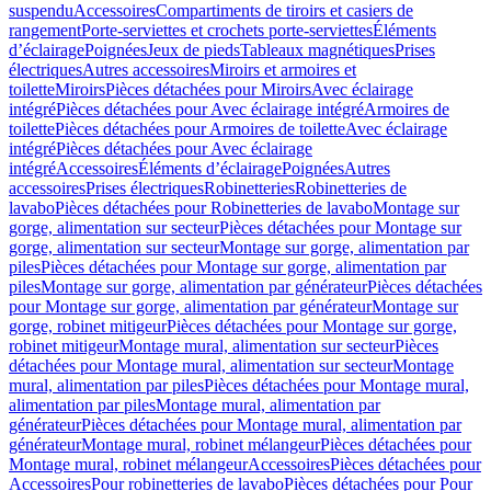
suspendu
Accessoires
Compartiments de tiroirs et casiers de
rangement
Porte-serviettes et crochets porte-serviettes
Éléments
d’éclairage
Poignées
Jeux de pieds
Tableaux magnétiques
Prises
électriques
Autres accessoires
Miroirs et armoires et
toilette
Miroirs
Pièces détachées pour Miroirs
Avec éclairage
intégré
Pièces détachées pour Avec éclairage intégré
Armoires de
toilette
Pièces détachées pour Armoires de toilette
Avec éclairage
intégré
Pièces détachées pour Avec éclairage
intégré
Accessoires
Éléments d’éclairage
Poignées
Autres
accessoires
Prises électriques
Robinetteries
Robinetteries de
lavabo
Pièces détachées pour Robinetteries de lavabo
Montage sur
gorge, alimentation sur secteur
Pièces détachées pour Montage sur
gorge, alimentation sur secteur
Montage sur gorge, alimentation par
piles
Pièces détachées pour Montage sur gorge, alimentation par
piles
Montage sur gorge, alimentation par générateur
Pièces détachées
pour Montage sur gorge, alimentation par générateur
Montage sur
gorge, robinet mitigeur
Pièces détachées pour Montage sur gorge,
robinet mitigeur
Montage mural, alimentation sur secteur
Pièces
détachées pour Montage mural, alimentation sur secteur
Montage
mural, alimentation par piles
Pièces détachées pour Montage mural,
alimentation par piles
Montage mural, alimentation par
générateur
Pièces détachées pour Montage mural, alimentation par
générateur
Montage mural, robinet mélangeur
Pièces détachées pour
Montage mural, robinet mélangeur
Accessoires
Pièces détachées pour
Accessoires
Pour robinetteries de lavabo
Pièces détachées pour Pour