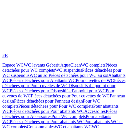
FR
Espace WC
WC lavants Geberit AquaClean
WC complets
Pièces
détachées pour WC complets
WC suspendus
Pièces détachées pour
WC suspendus
WC au sol
Pièces détachées pour WC au sol
Abattants
WC
Pièces détachées pour Abattants WC
Pour cuvettes de WC
Pièces
détachées pour Pour cuvettes de WC
Dispositifs d’appoint pour
WC
Pièces détachées pour Dispositifs d’appoint pour WC
Pour
cuvettes de WC
Pièces détachées pour Pour cuvettes de WC
Panneau
design
Pièces détachées pour Panneau design
Pour WC
complets
Pièces détachées pour Pour WC complets
Pour abattants
WC
Pièces détachées pour Pour abattants WC
Accessoires
Pièces
détachées pour Accessoires
Pour WC complets
Pour abattants
WC
Pièces détachées pour Pour abattants WC
Pour abattants WC et
WC complets
Consommables
WC et abattants WC
WC