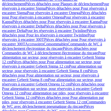
déclenchement
Pièces détachées pour Plaques de déclenchement
Pour
réservoirs à encastrer Sigma
Pièces détachées pour Pour réservoirs à
encastrer Sigma
Pour réservoirs à encastrer Omega
Pièces détachées
pour Pour réservoirs à encastrer Omega
Pour réservoirs à encastrer
Kappa
Pièces détachées pour Pour réservoirs à encastrer Kappa
Pour
réservoirs à encastrer Delta
Pièces détachées pour Pour réservoirs à
encastrer Delta
Pour les réservoirs à encastrer Twinline
Pièces
détachées pour Pour les réservoirs à encastrer Twinline
Pour
réservoirs à encastrer 300T
Pièces détachées pour Pour réservoirs à
encastrer 300T
Accessoires
Consommables
Commandes de WC à
déclenchement électronique du rinçage
Pièces détachées pour
Commandes de WC à déclenchement électronique du rinçage
Pour
alimentation sur secteur, pour réservoirs à encastrer Geberit Sigma
12 cm
Pièces détachées pour Pour alimentation sur secteur, pour
réservoirs à encastrer Geberit Sigma 12 cm
Pour alimentation sur
secteur, pour réservoirs à encastrer Geberit Sigma 8 cm
Pièces
détachées pour Pour alimentation sur secteur, pour réservoirs à
encastrer Geberit Sigma 8 cm
Pour alimentation sur secteur, pour
réservoirs à encastrer Geberit Omega 12 cm
Pièces détachées pour
Pour alimentation sur secteur, pour réservoirs à encastrer Geberit
Omega 12 cm
Pour alimentation par piles, pour réservoirs à encastrer
Geberit Sigma 12 cm
Pièces détachées pour Pour alimentation par
piles, pour réservoirs à encastrer Geberit Sigma 12 cm
Commandes
de WC avec déclenchement pneumatique du rinçage
Pièces
détachées pour Commandes de WC avec déclenchement