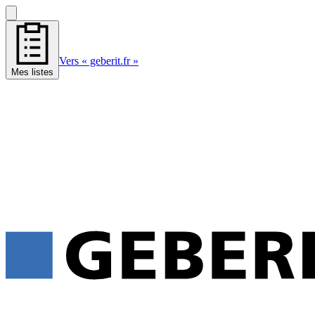
Vers « geberit.fr »
Mes listes