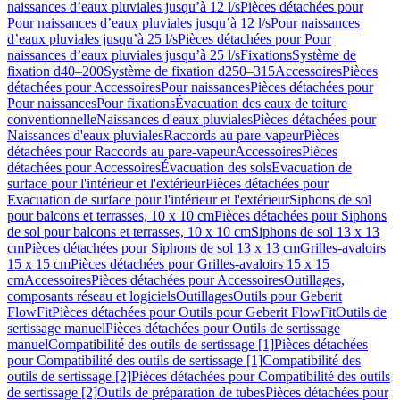
naissances d’eaux pluviales jusqu’à 12 l/s
Pièces détachées pour
Pour naissances d’eaux pluviales jusqu’à 12 l/s
Pour naissances
d’eaux pluviales jusqu’à 25 l/s
Pièces détachées pour Pour
naissances d’eaux pluviales jusqu’à 25 l/s
Fixations
Système de
fixation d40–200
Système de fixation d250–315
Accessoires
Pièces
détachées pour Accessoires
Pour naissances
Pièces détachées pour
Pour naissances
Pour fixations
Évacuation des eaux de toiture
conventionnelle
Naissances d'eaux pluviales
Pièces détachées pour
Naissances d'eaux pluviales
Raccords au pare-vapeur
Pièces
détachées pour Raccords au pare-vapeur
Accessoires
Pièces
détachées pour Accessoires
Évacuation des sols
Evacuation de
surface pour l'intérieur et l'extérieur
Pièces détachées pour
Evacuation de surface pour l'intérieur et l'extérieur
Siphons de sol
pour balcons et terrasses, 10 x 10 cm
Pièces détachées pour Siphons
de sol pour balcons et terrasses, 10 x 10 cm
Siphons de sol 13 x 13
cm
Pièces détachées pour Siphons de sol 13 x 13 cm
Grilles-avaloirs
15 x 15 cm
Pièces détachées pour Grilles-avaloirs 15 x 15
cm
Accessoires
Pièces détachées pour Accessoires
Outillages,
composants réseau et logiciels
Outillages
Outils pour Geberit
FlowFit
Pièces détachées pour Outils pour Geberit FlowFit
Outils de
sertissage manuel
Pièces détachées pour Outils de sertissage
manuel
Compatibilité des outils de sertissage [1]
Pièces détachées
pour Compatibilité des outils de sertissage [1]
Compatibilité des
outils de sertissage [2]
Pièces détachées pour Compatibilité des outils
de sertissage [2]
Outils de préparation de tubes
Pièces détachées pour