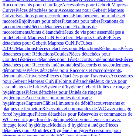
Raccordements pour chauffage
Accessoires pour Geberit Mapress
Cuivre
Pièces détachées pour Accessoires pour Geberit Mapress
Cuivre
Isolations pour raccordements
Etanchements pour tubes et
raccords
Enjoliveurs pour tubes
Fixations pour tubes
Fixations de
raccordements
Pièces détachées pour Fixations de
raccordements
Joints d'étanchéité
Jeux de vis pour assemblages à
bride
Geberit Mapress CuNiFe
Geberit Mapress CuNiFe
Pièces
détachées pour Geberit Mapress CuNiFe
Tubes
2.1972
Manchons
Pièces détachées pour Manchons
Réductions
Pièces
détachées pour Réductions
Coudes
Pièces détachées pour
Coudes
Tés
Pièces détachées pour Tés
Raccords indémontables
Pièces
détachées pour Raccords indémontables
Raccords et raccordements,
démontables
Pièces détachées pour Raccords et raccordements,
démontables
Traversées
Pièces détachées pour Traversées
Accessoires
pour Geberit Mapress CuNiFe
Joints d'étanchéité
Jeux de vis pour
assemblages de brides
Système d’hygiène Geberit
Unités de rinçage
hygiéniques
Pièces détachées pour Unités de rinçage
hygiéniques
Accessoires pour unités de rinçage
hygiéniques
Capteurs
Câbles
Limiteurs de débit
Recouvrements et
plaques de fermeture
Réservoirs et commandes de WC avec rinçage
forcé hygiénique
Pièces détachées pour Réservoirs et commandes de
WC avec rinçage forcé hygiénique
Réservoirs à encastrer avec
rinçage forcé hygiénique
Modules d’hygiène à intégrer
Pièces
détachées pour Modules d’hygiène à intégrer
Accessoires pour
réservoirs et commandes de WC avec rinçage forcé