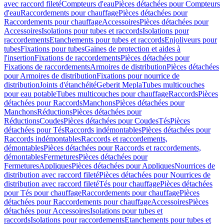
avec raccord fileté
Compteurs d'eau
Pièces détachées pour Compteurs
d'eau
Raccordements pour chauffage
Pièces détachées pour
Raccordements pour chauffage
Accessoires
Pièces détachées pour
Accessoires
Isolations pour tubes et raccords
Isolations pour
raccordements
Etanchements pour tubes et raccords
Enjoliveurs pour
tubes
Fixations pour tubes
Gaines de protection et aides à
l'insertion
Fixations de raccordements
Pièces détachées pour
Fixations de raccordements
Armoires de distribution
Pièces détachées
pour Armoires de distribution
Fixations pour nourrice de
distribution
Joints d'étanchéité
Geberit Mepla
Tubes multicouches
pour eau potable
Tubes multicouches pour chauffage
Raccords
Pièces
détachées pour Raccords
Manchons
Pièces détachées pour
Manchons
Réductions
Pièces détachées pour
Réductions
Coudes
Pièces détachées pour Coudes
Tés
Pièces
détachées pour Tés
Raccords indémontables
Pièces détachées pour
Raccords indémontables
Raccords et raccordements,
démontables
Pièces détachées pour Raccords et raccordements,
démontables
Fermetures
Pièces détachées pour
Fermetures
Appliques
Pièces détachées pour Appliques
Nourrices de
distribution avec raccord fileté
Pièces détachées pour Nourrices de
distribution avec raccord fileté
Tés pour chauffage
Pièces détachées
pour Tés pour chauffage
Raccordements pour chauffage
Pièces
détachées pour Raccordements pour chauffage
Accessoires
Pièces
détachées pour Accessoires
Isolations pour tubes et
raccords
Isolations pour raccordements
Etanchements pour tubes et