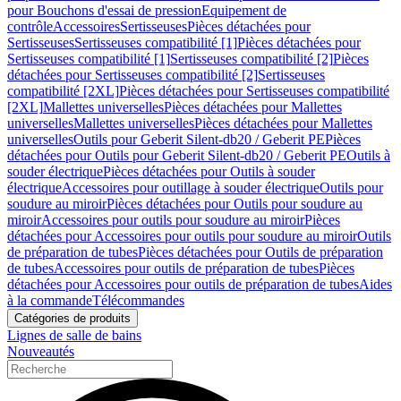
pour Bouchons d'essai de pression
Equipement de
contrôle
Accessoires
Sertisseuses
Pièces détachées pour
Sertisseuses
Sertisseuses compatibilité [1]
Pièces détachées pour
Sertisseuses compatibilité [1]
Sertisseuses compatibilité [2]
Pièces
détachées pour Sertisseuses compatibilité [2]
Sertisseuses
compatibilité [2XL]
Pièces détachées pour Sertisseuses compatibilité
[2XL]
Mallettes universelles
Pièces détachées pour Mallettes
universelles
Mallettes universelles
Pièces détachées pour Mallettes
universelles
Outils pour Geberit Silent-db20 / Geberit PE
Pièces
détachées pour Outils pour Geberit Silent-db20 / Geberit PE
Outils à
souder électrique
Pièces détachées pour Outils à souder
électrique
Accessoires pour outillage à souder électrique
Outils pour
soudure au miroir
Pièces détachées pour Outils pour soudure au
miroir
Accessoires pour outils pour soudure au miroir
Pièces
détachées pour Accessoires pour outils pour soudure au miroir
Outils
de préparation de tubes
Pièces détachées pour Outils de préparation
de tubes
Accessoires pour outils de préparation de tubes
Pièces
détachées pour Accessoires pour outils de préparation de tubes
Aides
à la commande
Télécommandes
Catégories de produits
Lignes de salle de bains
Nouveautés