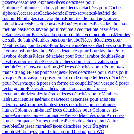
poser
Accessoires
Colonnes
Pièces détachées pour
Colonnes
Colonnes
Cache-siphons
Pièces détachées pour Cache-
siphons
Accessoires
Cache-bondes
Porte-serviettes
Matériel de
fixation
Habillages cache-siphons
Equerres de montage
Couvre-
joints
Dosserets
Kits de consoles
Étagères murales
Packs lavabo avec
meuble bas
Packs lavabo pour meuble avec meuble bas
Pièces
détachées pour Packs lavabo pour meuble avec meuble bas
Meubles
de salle de bains
Meubles bas pour lavabo
Pièces détachées pour
Meubles bas pour lavabo
Pour lave-mains
Pièces détachées pour Pour
lave-mains
Pour lavabos
Pièces détachées pour Pour lavabos
Pour
lavabos doubles
Pièces détachées pour Pour lavabos doubles
Pour
lavabos pour meuble
Pièces détachées pour Pour lavabos pour
meuble
Pour lave-mains d’angle
Pièces détachées pour Pour lave-
mains d’angle
Plans pour vasques
Pièces détachées pour Plans pour
vasques
Pour vasque à poser en forme de coupelle
Pièces détachées
pour Pour vasque à poser en forme de coupelle
Pour vasque à poser
rectangulaire
Pièces détachées pour Pour vasque à poser
rectangulaire
Meubles latéraux
Pièces détachées pour Meubles
latéraux
Meubles latéraux bas
Pièces détachées pour Meubles
latéraux bas
Colonnes hautes
Pièces détachées pour Colonnes
hautes
Colonnes mi-haute
Pièces détachées pour Colonnes mi-
haute
Armoires hautes compactes
Pièces détachées pour Armoires
hautes compactes
Autres meubles
Pièces détachées pour Autres
meubles
Étagères murales
Pièces détachées pour Étagères
murales
Habillages pour bâti-support Duofix pour WC