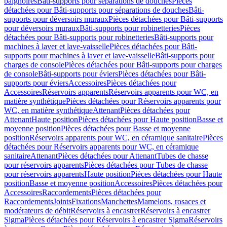
baignoires
Bâti-supports pour séparations de douches
Pièces
détachées pour Bâti-supports pour séparations de douches
Bâti-
supports pour déversoirs muraux
Pièces détachées pour Bâti-supports
pour déversoirs muraux
Bâti-supports pour robinetteries
Pièces
détachées pour Bâti-supports pour robinetteries
Bâti-supports pour
machines à laver et lave-vaisselle
Pièces détachées pour Bâti-
supports pour machines à laver et lave-vaisselle
Bâti-supports pour
charges de console
Pièces détachées pour Bâti-supports pour charges
de console
Bâti-supports pour éviers
Pièces détachées pour Bâti-
supports pour éviers
Accessoires
Pièces détachées pour
Accessoires
Réservoirs apparents
Réservoirs apparents pour WC, en
matière synthétique
Pièces détachées pour Réservoirs apparents pour
WC, en matière synthétique
Attenant
Pièces détachées pour
Attenant
Haute position
Pièces détachées pour Haute position
Basse et
moyenne position
Pièces détachées pour Basse et moyenne
position
Réservoirs apparents pour WC, en céramique sanitaire
Pièces
détachées pour Réservoirs apparents pour WC, en céramique
sanitaire
Attenant
Pièces détachées pour Attenant
Tubes de chasse
pour réservoirs apparents
Pièces détachées pour Tubes de chasse
pour réservoirs apparents
Haute position
Pièces détachées pour Haute
position
Basse et moyenne position
Accessoires
Pièces détachées pour
Accessoires
Raccordements
Pièces détachées pour
Raccordements
Joints
Fixations
Manchettes
Mamelons, rosaces et
modérateurs de débit
Réservoirs à encastrer
Réservoirs à encastrer
Sigma
Pièces détachées pour Réservoirs à encastrer Sigma
Réservoirs