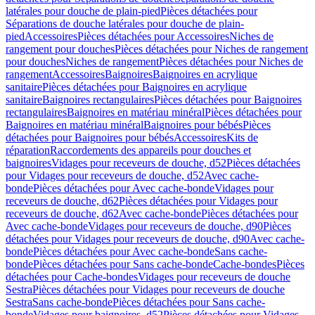
latérales pour douche de plain-pied
Pièces détachées pour
Séparations de douche latérales pour douche de plain-
pied
Accessoires
Pièces détachées pour Accessoires
Niches de
rangement pour douches
Pièces détachées pour Niches de rangement
pour douches
Niches de rangement
Pièces détachées pour Niches de
rangement
Accessoires
Baignoires
Baignoires en acrylique
sanitaire
Pièces détachées pour Baignoires en acrylique
sanitaire
Baignoires rectangulaires
Pièces détachées pour Baignoires
rectangulaires
Baignoires en matériau minéral
Pièces détachées pour
Baignoires en matériau minéral
Baignoires pour bébés
Pièces
détachées pour Baignoires pour bébés
Accessoires
Kits de
réparation
Raccordements des appareils pour douches et
baignoires
Vidages pour receveurs de douche, d52
Pièces détachées
pour Vidages pour receveurs de douche, d52
Avec cache-
bonde
Pièces détachées pour Avec cache-bonde
Vidages pour
receveurs de douche, d62
Pièces détachées pour Vidages pour
receveurs de douche, d62
Avec cache-bonde
Pièces détachées pour
Avec cache-bonde
Vidages pour receveurs de douche, d90
Pièces
détachées pour Vidages pour receveurs de douche, d90
Avec cache-
bonde
Pièces détachées pour Avec cache-bonde
Sans cache-
bonde
Pièces détachées pour Sans cache-bonde
Cache-bondes
Pièces
détachées pour Cache-bondes
Vidages pour receveurs de douche
Sestra
Pièces détachées pour Vidages pour receveurs de douche
Sestra
Sans cache-bonde
Pièces détachées pour Sans cache-
bonde
Vidages pour baignoires, d52
Pièces détachées pour Vidages