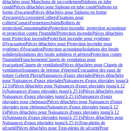
détachées pour Manchons de raccordement
Siphons en tube
coudé
Pièces détachées pour Siphons en tube coudé
Siphons en
forme d'escargot
Pièces détachées pour Siphons en forme
d'escargot
Accessoires
Colliers
Fixations pour
colliers
Coques
Fermetures
Joints
Boîtiers de
protection
Consommables
Protection incendie, protection acoustique
et protection contre l'humidité
Protection incendie
Pièces détachées
pour Protection incendie
Protection incendie pour systèmes
d'évacuation
Pièces détachées pour Protection incendie pour
systèmes d'évacuation
Protection acoustique
Isolations des bruits
solidiens
Isolations des bruits solidiens et aériens
Protection contre
l'humidité
Etanchements
Clapets de ventilation pour
évacuation
Clapets de ventilation
Pièces détachées pour Clapets de
ventilation
Soupapes de retenue d'énergie
Évacuation des eaux de
toiture Geberit Pluvia
Naissances d'eaux pluviales
Pièces détachées
pour Naissances d'eaux pluviales
Naissances d'eaux pluviales jusqu'à
12 l/s
Pièces détachées pour Naissances d'eaux pluviales jusqu'à 12
l/s
Naissances d'eaux pluviales jusqu'à 25 l/s
Pièces détachées pour
Naissances d'eaux pluviales jusqu'à 25 l/s
Naissances d'eaux
pluviales pour chéneaux
Pièces détachées pour Naissances d'eaux
pluviales pour chéneaux
Naissances d'eaux pluviales jusqu'à 12
l/s
Pièces détachées pour Naissances d'eaux pluviales jusqu'à 12
l/s
Naissances d'eaux pluviales jusqu'à 25 l/s
Pièces détachées pour
Naissances d'eaux pluviales jusqu'à 25 l/s
Trop-pleins de
sécurité
Pièces détachées pour Trop-pleins de sécurité
Pour