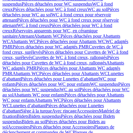
suspendus
Pièces détachées pour WC suspendus
WC à fond
creux
Pièces détachées pour WC à fond creux
WC au sol
Pièces
détachées pour WC au sol
WC à fond creux pour réservoir
attenant
Pièces détachées pour WC à fond creux pour réservoir
attenant
WC à fond creux
Pièces détachées pour WC à fond
creux
Réservoirs apparents pour WC, en céramique
sanitaire
Attenant
Abattants WC
Pièces détachées pour Abattants
WC
Abattants WC
Pièces détachées pour Abattants WC
WC adaptés
PMR
Pièces détachées pour WC adaptés PMR
Cuvettes de WC à
fond creux, surélevés
Pièces détachées pour Cuvettes de WC à fond
creux, surélevés
Cuvettes de WC à fond creux, rallongés
Pièces
détachées pour Cuvettes de WC à fond creux, rallongés
Abattants
WC adaptés PMR
Pièces détachées pour Abattants WC adaptés
PMR
Abattants WC
Pièces détachées pour Abattants WC
Lunettes
d’abattant
Pièces détachées pour Lunettes d’abattant
WC pour
enfants
Pièces détachées pour WC pour enfants
WC suspendus
Pièces
détachées pour WC suspendus
WC au sol
Pièces détachées pour WC
au sol
Abattants WC pour enfants
Pièces détachées pour Abattants
WC pour enfants
Abattants WC
Pièces détachées pour Abattants
WC
Lunettes d’abattant
Pièces détachées pour Lunettes
d’abattant
Siège à la turque
Avec rinçage
Accessoires
Matériel de
fixation
Bidets
Bidets suspendus
Pièces détachées pour Bidets
suspendus
Bidets au sol
Pièces détachées pour Bidets au
sol
Accessoires
Pièces détachées pour Accessoires
Plaques de
déclenchement et commandes de WC
Plaques de