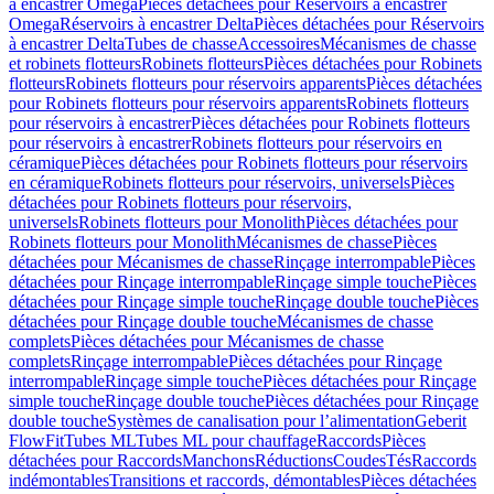
à encastrer Omega
Pièces détachées pour Réservoirs à encastrer
Omega
Réservoirs à encastrer Delta
Pièces détachées pour Réservoirs
à encastrer Delta
Tubes de chasse
Accessoires
Mécanismes de chasse
et robinets flotteurs
Robinets flotteurs
Pièces détachées pour Robinets
flotteurs
Robinets flotteurs pour réservoirs apparents
Pièces détachées
pour Robinets flotteurs pour réservoirs apparents
Robinets flotteurs
pour réservoirs à encastrer
Pièces détachées pour Robinets flotteurs
pour réservoirs à encastrer
Robinets flotteurs pour réservoirs en
céramique
Pièces détachées pour Robinets flotteurs pour réservoirs
en céramique
Robinets flotteurs pour réservoirs, universels
Pièces
détachées pour Robinets flotteurs pour réservoirs,
universels
Robinets flotteurs pour Monolith
Pièces détachées pour
Robinets flotteurs pour Monolith
Mécanismes de chasse
Pièces
détachées pour Mécanismes de chasse
Rinçage interrompable
Pièces
détachées pour Rinçage interrompable
Rinçage simple touche
Pièces
détachées pour Rinçage simple touche
Rinçage double touche
Pièces
détachées pour Rinçage double touche
Mécanismes de chasse
complets
Pièces détachées pour Mécanismes de chasse
complets
Rinçage interrompable
Pièces détachées pour Rinçage
interrompable
Rinçage simple touche
Pièces détachées pour Rinçage
simple touche
Rinçage double touche
Pièces détachées pour Rinçage
double touche
Systèmes de canalisation pour l’alimentation
Geberit
FlowFit
Tubes ML
Tubes ML pour chauffage
Raccords
Pièces
détachées pour Raccords
Manchons
Réductions
Coudes
Tés
Raccords
indémontables
Transitions et raccords, démontables
Pièces détachées