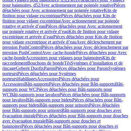
pour baignoires, d52
Avec actionnement par poignée rotative
Pièces
détachées pour Avec actionnement par poignée rotative
Kits de
finition pour vidage excentrique
Pièces détachées pour Kits de
finition pour vidage excentrique
Avec actionnement par poignée
rotative et arrivée d’eau
Pièces détachées pour Avec actionnement
par poignée rotative et arrivée d’eau
Kits de finition pour vidage
excentrique et arrivée d’eau
Pièces détachées pour Kits de finition
pour vidage excentrique et arrivée d’eau
Avec déclenchement par
pression PushControl
Pièces détachées pour Avec déclenchement par
pression PushControl
Avec cache-bonde
Pièces détachées pour Avec
cache-bonde
Accessoires pour vidages pour baignoires
Kits de
raccordement
Bouchons de bonde
Tés
Systèmes d’installation et de
rinçage
Geberit Duofix
Parois
Pièces détachées pour Parois
Systèmes
porteurs
Pièces détachées pour Systèmes
porteurs
Habillages
Accessoires
Pièces détachées pour
Accessoires
Bâti-supports
Pièces détachées pour Bâti-supports
Bâti-
supports pour WC
Pièces détachées pour Bâti-supports pour
WC
Bâti-supports pour lavabos
Pièces détachées pour Bâti-supports
pour lavabos
Bâti-supports pour bidets
Pièces détachées pour Bâti-
supports pour bidets
Bâti-supports pour urinoirs
Pièces détachées
pour Bâti-supports pour urinoirs
Bâti-supports pour douches avec
évacuation murale
Pièces détachées pour Bâti-supports pour douches
avec évacuation murale
Bâti-supports pour douches et
baignoires
Pièces détachées pour Bâti-supports pour douches et