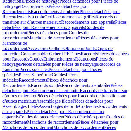
Réductions
Pièces de nettoyage
Pièces détachées pour Pièces de
nettoyage
Raccordements
Pièces détachées pour
Raccordements
Raccordements à emboîter
Pièces détachées pour
Raccordements à emboîter
Raccordements à griffes
Raccords de
transition sur d’autres matériaux
Raccordements aux appareils
Pièces
détachées pour Raccordements aux appareils
Coudes de
raccordement
Pièces détachées pour Coudes de
raccordement
Manchons de raccordement
Pièces détachées pour
Manchons de
raccordement
Accessoires
Colliers
Obturateurs
Joints
Capes de
protection
Consommables
Geberit PE
Tubes
Raccords
Pièces détachées
pour Raccords
Coudes
Embranchements
Réductions
Pièces de
nettoyage
Pièces détachées pour Pièces de nettoyage
Raccords de
transition
Pièces spéciales
Pièces détachées pour Pièces
spéciales
Pièces SuperTube
Coudes
Pièces
spéciales
Raccordements
Pièces détachées pour
Raccordements
Raccords soudés
Raccordements à emboîter
Pièces
détachées pour Raccordements à emboîter
Raccords de transition sur
d’autres matériaux
Pièces détachées pour Raccords de transition sur
d’autres matériaux
Assemblages filetés
Pièces détachées pour
Assemblages filetés
Assemblages de bride
Collerettes
Raccordements
aux appareils
Pièces détachées pour Raccordements aux
appareils
Coudes de raccordement
Pièces détachées pour Coudes de
raccordement
Manchons de raccordement
Pièces détachées pour
Manchons de raccordement
Manchons de raccordement
Pièces