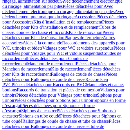
rinçage, alimentation sur secteur
Avec déclenchement électronique
du rinçage, alimentation par piles
Pièces détachées pour Avec
déclenchement électronique du rinçage, alimentation par piles
Avec
déclenchement pneumatique du rinçage
Accessoires
Pièces détachées
pour Accessoires
Kits d’installation et de remplacement
Pièces
détachées pour Kits d’installation et de remplacement
Tubes de
chasse, coudes de chasse et raccords
Kits de rénovation
Pièces
détachées pour Kits de rénovation
Plaques de fermeture
Autres
accessoires
Aides à la commande
Raccordements des appareils pour
WC, urinoirs et bidets
Vidages pour WC et vidoirs suspendus
Pièces
détachées pour Vidages pour WC et vidoirs suspendus
Coudes de
raccordement
Pièces détachées pour Coudes de
raccordement
Manchon de raccordement
Pièces détachées pour
Manchon de raccordement
Kits de raccordement
Pièces détachées
pour Kits de raccordement
Rallonges de coude de chasse
Pièces
détachées pour Rallonges de coude de chasse
Raccords en
PVC
Pièces détachées pour Raccords en PVC
Manchettes et cache-
boulons
Raccords de transition et pièces de connexion
Vidages pour
urinoirs
Pièces détachées pour Vidages pour urinoirs
Siphons pour
urinoir
Pièces détachées pour Siphons pour urinoir
Siphons en forme
d’escargot
Pièces détachées pour Siphons en forme
d’escargot
Siphons à encastrer
Pièces détachées pour Siphons à
encastrer
Siphons en tube coudé
Pièces détachées pour Siphons en
tube coudé
Rallonges de coude de chasse et tube de chasse
Pièces
détachées pour Rallonges de coude de chasse et tube de