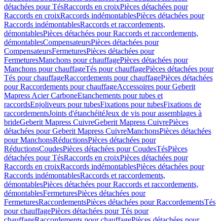
détachées pour Tés
Raccords en croix
Pièces détachées pour
Raccords en croix
Raccords indémontables
Pièces détachées pour
Raccords indémontables
Raccords et raccordements,
démontables
Pièces détachées pour Raccords et raccordements,
démontables
Compensateurs
Pièces détachées pour
Compensateurs
Fermetures
Pièces détachées pour
Fermetures
Manchons pour chauffage
Pièces détachées pour
Manchons pour chauffage
Tés pour chauffage
Pièces détachées pour
Tés pour chauffage
Raccordements pour chauffage
Pièces détachées
pour Raccordements pour chauffage
Accessoires pour Geberit
Mapress Acier Carbone
Etanchements pour tubes et
raccords
Enjoliveurs pour tubes
Fixations pour tubes
Fixations de
raccordements
Joints d'étanchéité
Jeux de vis pour assemblages à
bride
Geberit Mapress Cuivre
Geberit Mapress Cuivre
Pièces
détachées pour Geberit Mapress Cuivre
Manchons
Pièces détachées
pour Manchons
Réductions
Pièces détachées pour
Réductions
Coudes
Pièces détachées pour Coudes
Tés
Pièces
détachées pour Tés
Raccords en croix
Pièces détachées pour
Raccords en croix
Raccords indémontables
Pièces détachées pour
Raccords indémontables
Raccords et raccordements,
démontables
Pièces détachées pour Raccords et raccordements,
démontables
Fermetures
Pièces détachées pour
Fermetures
Raccordements
Pièces détachées pour Raccordements
Tés
pour chauffage
Pièces détachées pour Tés pour
chauffage
Raccordements pour chauffage
Pièces détachées pour