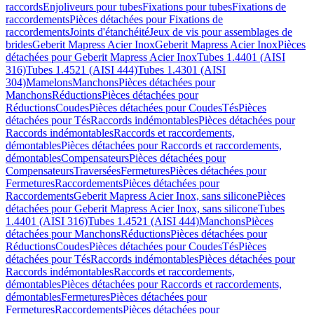
raccords
Enjoliveurs pour tubes
Fixations pour tubes
Fixations de
raccordements
Pièces détachées pour Fixations de
raccordements
Joints d'étanchéité
Jeux de vis pour assemblages de
brides
Geberit Mapress Acier Inox
Geberit Mapress Acier Inox
Pièces
détachées pour Geberit Mapress Acier Inox
Tubes 1.4401 (AISI
316)
Tubes 1.4521 (AISI 444)
Tubes 1.4301 (AISI
304)
Mamelons
Manchons
Pièces détachées pour
Manchons
Réductions
Pièces détachées pour
Réductions
Coudes
Pièces détachées pour Coudes
Tés
Pièces
détachées pour Tés
Raccords indémontables
Pièces détachées pour
Raccords indémontables
Raccords et raccordements,
démontables
Pièces détachées pour Raccords et raccordements,
démontables
Compensateurs
Pièces détachées pour
Compensateurs
Traversées
Fermetures
Pièces détachées pour
Fermetures
Raccordements
Pièces détachées pour
Raccordements
Geberit Mapress Acier Inox, sans silicone
Pièces
détachées pour Geberit Mapress Acier Inox, sans silicone
Tubes
1.4401 (AISI 316)
Tubes 1.4521 (AISI 444)
Manchons
Pièces
détachées pour Manchons
Réductions
Pièces détachées pour
Réductions
Coudes
Pièces détachées pour Coudes
Tés
Pièces
détachées pour Tés
Raccords indémontables
Pièces détachées pour
Raccords indémontables
Raccords et raccordements,
démontables
Pièces détachées pour Raccords et raccordements,
démontables
Fermetures
Pièces détachées pour
Fermetures
Raccordements
Pièces détachées pour