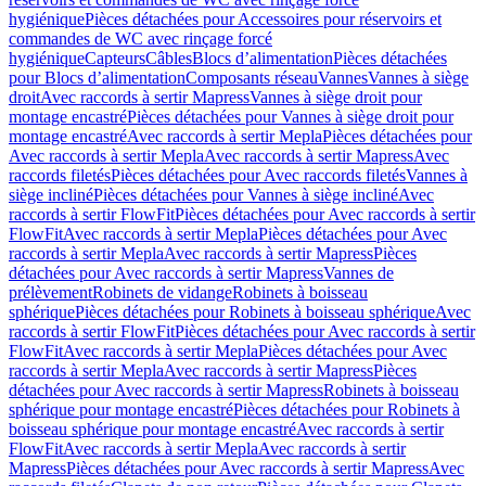
hygiénique
Pièces détachées pour Accessoires pour réservoirs et
commandes de WC avec rinçage forcé
hygiénique
Capteurs
Câbles
Blocs d’alimentation
Pièces détachées
pour Blocs d’alimentation
Composants réseau
Vannes
Vannes à siège
droit
Avec raccords à sertir Mapress
Vannes à siège droit pour
montage encastré
Pièces détachées pour Vannes à siège droit pour
montage encastré
Avec raccords à sertir Mepla
Pièces détachées pour
Avec raccords à sertir Mepla
Avec raccords à sertir Mapress
Avec
raccords filetés
Pièces détachées pour Avec raccords filetés
Vannes à
siège incliné
Pièces détachées pour Vannes à siège incliné
Avec
raccords à sertir FlowFit
Pièces détachées pour Avec raccords à sertir
FlowFit
Avec raccords à sertir Mepla
Pièces détachées pour Avec
raccords à sertir Mepla
Avec raccords à sertir Mapress
Pièces
détachées pour Avec raccords à sertir Mapress
Vannes de
prélèvement
Robinets de vidange
Robinets à boisseau
sphérique
Pièces détachées pour Robinets à boisseau sphérique
Avec
raccords à sertir FlowFit
Pièces détachées pour Avec raccords à sertir
FlowFit
Avec raccords à sertir Mepla
Pièces détachées pour Avec
raccords à sertir Mepla
Avec raccords à sertir Mapress
Pièces
détachées pour Avec raccords à sertir Mapress
Robinets à boisseau
sphérique pour montage encastré
Pièces détachées pour Robinets à
boisseau sphérique pour montage encastré
Avec raccords à sertir
FlowFit
Avec raccords à sertir Mepla
Avec raccords à sertir
Mapress
Pièces détachées pour Avec raccords à sertir Mapress
Avec