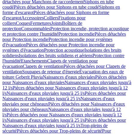
détachées pour Manchons de raccordement
Siphons en tube
coudé
Pièces détachées pour Siphons en tube coudé
Siphons en
forme d'escargot
Pièces détachées pour Siphons en forme
d'escargot
Accessoires
Colliers
Fixations pour
colliers
Coques
Fermetures
Joints
Boîtiers de
protection
Consommables
Protection incendie, protection acoustique
et protection contre l'humidité
Protection incendie
Pièces détachées
pour Protection incendie
Protection incendie pour systèmes
d'évacuation
Pièces détachées pour Protection incendie pour
systèmes d'évacuation
Protection acoustique
Isolations des bruits
solidiens
Isolations des bruits solidiens et aériens
Protection contre
l'humidité
Etanchements
Clapets de ventilation pour
évacuation
Clapets de ventilation
Pièces détachées pour Clapets de
ventilation
Soupapes de retenue d'énergie
Évacuation des eaux de
toiture Geberit Pluvia
Naissances d'eaux pluviales
Pièces détachées
pour Naissances d'eaux pluviales
Naissances d'eaux pluviales jusqu'à
12 l/s
Pièces détachées pour Naissances d'eaux pluviales jusqu'à 12
l/s
Naissances d'eaux pluviales jusqu'à 25 l/s
Pièces détachées pour
Naissances d'eaux pluviales jusqu'à 25 l/s
Naissances d'eaux
pluviales pour chéneaux
Pièces détachées pour Naissances d'eaux
pluviales pour chéneaux
Naissances d'eaux pluviales jusqu'à 12
l/s
Pièces détachées pour Naissances d'eaux pluviales jusqu'à 12
l/s
Naissances d'eaux pluviales jusqu'à 25 l/s
Pièces détachées pour
Naissances d'eaux pluviales jusqu'à 25 l/s
Trop-pleins de
sécurité
Pièces détachées pour Trop-pleins de sécurité
Pour