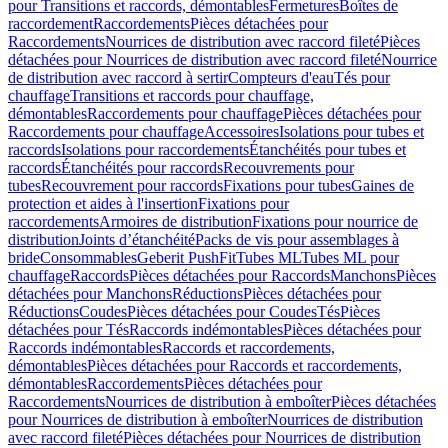
pour Transitions et raccords, démontables
Fermetures
Boîtes de
raccordement
Raccordements
Pièces détachées pour
Raccordements
Nourrices de distribution avec raccord fileté
Pièces
détachées pour Nourrices de distribution avec raccord fileté
Nourrice
de distribution avec raccord à sertir
Compteurs d'eau
Tés pour
chauffage
Transitions et raccords pour chauffage,
démontables
Raccordements pour chauffage
Pièces détachées pour
Raccordements pour chauffage
Accessoires
Isolations pour tubes et
raccords
Isolations pour raccordements
Étanchéités pour tubes et
raccords
Étanchéités pour raccords
Recouvrements pour
tubes
Recouvrement pour raccords
Fixations pour tubes
Gaines de
protection et aides à l'insertion
Fixations pour
raccordements
Armoires de distribution
Fixations pour nourrice de
distribution
Joints d’étanchéité
Packs de vis pour assemblages à
bride
Consommables
Geberit PushFit
Tubes ML
Tubes ML pour
chauffage
Raccords
Pièces détachées pour Raccords
Manchons
Pièces
détachées pour Manchons
Réductions
Pièces détachées pour
Réductions
Coudes
Pièces détachées pour Coudes
Tés
Pièces
détachées pour Tés
Raccords indémontables
Pièces détachées pour
Raccords indémontables
Raccords et raccordements,
démontables
Pièces détachées pour Raccords et raccordements,
démontables
Raccordements
Pièces détachées pour
Raccordements
Nourrices de distribution à emboîter
Pièces détachées
pour Nourrices de distribution à emboîter
Nourrices de distribution
avec raccord fileté
Pièces détachées pour Nourrices de distribution