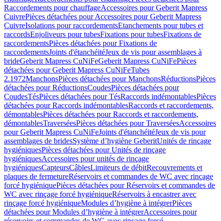
Raccordements pour chauffage
Accessoires pour Geberit Mapress
Cuivre
Pièces détachées pour Accessoires pour Geberit Mapress
Cuivre
Isolations pour raccordements
Etanchements pour tubes et
raccords
Enjoliveurs pour tubes
Fixations pour tubes
Fixations de
raccordements
Pièces détachées pour Fixations de
raccordements
Joints d'étanchéité
Jeux de vis pour assemblages à
bride
Geberit Mapress CuNiFe
Geberit Mapress CuNiFe
Pièces
détachées pour Geberit Mapress CuNiFe
Tubes
2.1972
Manchons
Pièces détachées pour Manchons
Réductions
Pièces
détachées pour Réductions
Coudes
Pièces détachées pour
Coudes
Tés
Pièces détachées pour Tés
Raccords indémontables
Pièces
détachées pour Raccords indémontables
Raccords et raccordements,
démontables
Pièces détachées pour Raccords et raccordements,
démontables
Traversées
Pièces détachées pour Traversées
Accessoires
pour Geberit Mapress CuNiFe
Joints d'étanchéité
Jeux de vis pour
assemblages de brides
Système d’hygiène Geberit
Unités de rinçage
hygiéniques
Pièces détachées pour Unités de rinçage
hygiéniques
Accessoires pour unités de rinçage
hygiéniques
Capteurs
Câbles
Limiteurs de débit
Recouvrements et
plaques de fermeture
Réservoirs et commandes de WC avec rinçage
forcé hygiénique
Pièces détachées pour Réservoirs et commandes de
WC avec rinçage forcé hygiénique
Réservoirs à encastrer avec
rinçage forcé hygiénique
Modules d’hygiène à intégrer
Pièces
détachées pour Modules d’hygiène à intégrer
Accessoires pour
réservoirs et commandes de WC avec rinçage forcé