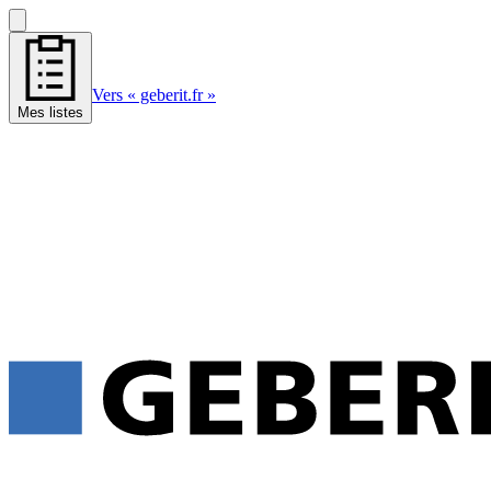
Vers « geberit.fr »
Mes listes