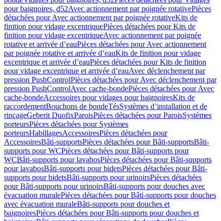
pour baignoires, d52
Avec actionnement par poignée rotative
Pièces
détachées pour Avec actionnement par poignée rotative
Kits de
finition pour vidage excentrique
Pièces détachées pour Kits de
finition pour vidage excentrique
Avec actionnement par poignée
rotative et arrivée d’eau
Pièces détachées pour Avec actionnement
par poignée rotative et arrivée d’eau
Kits de finition pour vidage
excentrique et arrivée d’eau
Pièces détachées pour Kits de finition
pour vidage excentrique et arrivée d’eau
Avec déclenchement par
pression PushControl
Pièces détachées pour Avec déclenchement par
pression PushControl
Avec cache-bonde
Pièces détachées pour Avec
cache-bonde
Accessoires pour vidages pour baignoires
Kits de
raccordement
Bouchons de bonde
Tés
Systèmes d’installation et de
rinçage
Geberit Duofix
Parois
Pièces détachées pour Parois
Systèmes
porteurs
Pièces détachées pour Systèmes
porteurs
Habillages
Accessoires
Pièces détachées pour
Accessoires
Bâti-supports
Pièces détachées pour Bâti-supports
Bâti-
supports pour WC
Pièces détachées pour Bâti-supports pour
WC
Bâti-supports pour lavabos
Pièces détachées pour Bâti-supports
pour lavabos
Bâti-supports pour bidets
Pièces détachées pour Bâti-
supports pour bidets
Bâti-supports pour urinoirs
Pièces détachées
pour Bâti-supports pour urinoirs
Bâti-supports pour douches avec
évacuation murale
Pièces détachées pour Bâti-supports pour douches
avec évacuation murale
Bâti-supports pour douches et
baignoires
Pièces détachées pour Bâti-supports pour douches et