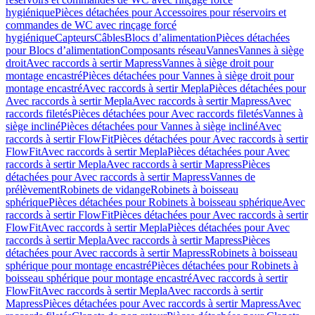
hygiénique
Pièces détachées pour Accessoires pour réservoirs et
commandes de WC avec rinçage forcé
hygiénique
Capteurs
Câbles
Blocs d’alimentation
Pièces détachées
pour Blocs d’alimentation
Composants réseau
Vannes
Vannes à siège
droit
Avec raccords à sertir Mapress
Vannes à siège droit pour
montage encastré
Pièces détachées pour Vannes à siège droit pour
montage encastré
Avec raccords à sertir Mepla
Pièces détachées pour
Avec raccords à sertir Mepla
Avec raccords à sertir Mapress
Avec
raccords filetés
Pièces détachées pour Avec raccords filetés
Vannes à
siège incliné
Pièces détachées pour Vannes à siège incliné
Avec
raccords à sertir FlowFit
Pièces détachées pour Avec raccords à sertir
FlowFit
Avec raccords à sertir Mepla
Pièces détachées pour Avec
raccords à sertir Mepla
Avec raccords à sertir Mapress
Pièces
détachées pour Avec raccords à sertir Mapress
Vannes de
prélèvement
Robinets de vidange
Robinets à boisseau
sphérique
Pièces détachées pour Robinets à boisseau sphérique
Avec
raccords à sertir FlowFit
Pièces détachées pour Avec raccords à sertir
FlowFit
Avec raccords à sertir Mepla
Pièces détachées pour Avec
raccords à sertir Mepla
Avec raccords à sertir Mapress
Pièces
détachées pour Avec raccords à sertir Mapress
Robinets à boisseau
sphérique pour montage encastré
Pièces détachées pour Robinets à
boisseau sphérique pour montage encastré
Avec raccords à sertir
FlowFit
Avec raccords à sertir Mepla
Avec raccords à sertir
Mapress
Pièces détachées pour Avec raccords à sertir Mapress
Avec