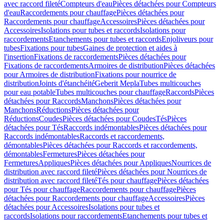
avec raccord fileté
Compteurs d'eau
Pièces détachées pour Compteurs
d'eau
Raccordements pour chauffage
Pièces détachées pour
Raccordements pour chauffage
Accessoires
Pièces détachées pour
Accessoires
Isolations pour tubes et raccords
Isolations pour
raccordements
Etanchements pour tubes et raccords
Enjoliveurs pour
tubes
Fixations pour tubes
Gaines de protection et aides à
l'insertion
Fixations de raccordements
Pièces détachées pour
Fixations de raccordements
Armoires de distribution
Pièces détachées
pour Armoires de distribution
Fixations pour nourrice de
distribution
Joints d'étanchéité
Geberit Mepla
Tubes multicouches
pour eau potable
Tubes multicouches pour chauffage
Raccords
Pièces
détachées pour Raccords
Manchons
Pièces détachées pour
Manchons
Réductions
Pièces détachées pour
Réductions
Coudes
Pièces détachées pour Coudes
Tés
Pièces
détachées pour Tés
Raccords indémontables
Pièces détachées pour
Raccords indémontables
Raccords et raccordements,
démontables
Pièces détachées pour Raccords et raccordements,
démontables
Fermetures
Pièces détachées pour
Fermetures
Appliques
Pièces détachées pour Appliques
Nourrices de
distribution avec raccord fileté
Pièces détachées pour Nourrices de
distribution avec raccord fileté
Tés pour chauffage
Pièces détachées
pour Tés pour chauffage
Raccordements pour chauffage
Pièces
détachées pour Raccordements pour chauffage
Accessoires
Pièces
détachées pour Accessoires
Isolations pour tubes et
raccords
Isolations pour raccordements
Etanchements pour tubes et