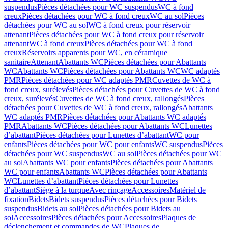
suspendus
Pièces détachées pour WC suspendus
WC à fond
creux
Pièces détachées pour WC à fond creux
WC au sol
Pièces
détachées pour WC au sol
WC à fond creux pour réservoir
attenant
Pièces détachées pour WC à fond creux pour réservoir
attenant
WC à fond creux
Pièces détachées pour WC à fond
creux
Réservoirs apparents pour WC, en céramique
sanitaire
Attenant
Abattants WC
Pièces détachées pour Abattants
WC
Abattants WC
Pièces détachées pour Abattants WC
WC adaptés
PMR
Pièces détachées pour WC adaptés PMR
Cuvettes de WC à
fond creux, surélevés
Pièces détachées pour Cuvettes de WC à fond
creux, surélevés
Cuvettes de WC à fond creux, rallongés
Pièces
détachées pour Cuvettes de WC à fond creux, rallongés
Abattants
WC adaptés PMR
Pièces détachées pour Abattants WC adaptés
PMR
Abattants WC
Pièces détachées pour Abattants WC
Lunettes
d’abattant
Pièces détachées pour Lunettes d’abattant
WC pour
enfants
Pièces détachées pour WC pour enfants
WC suspendus
Pièces
détachées pour WC suspendus
WC au sol
Pièces détachées pour WC
au sol
Abattants WC pour enfants
Pièces détachées pour Abattants
WC pour enfants
Abattants WC
Pièces détachées pour Abattants
WC
Lunettes d’abattant
Pièces détachées pour Lunettes
d’abattant
Siège à la turque
Avec rinçage
Accessoires
Matériel de
fixation
Bidets
Bidets suspendus
Pièces détachées pour Bidets
suspendus
Bidets au sol
Pièces détachées pour Bidets au
sol
Accessoires
Pièces détachées pour Accessoires
Plaques de
déclenchement et commandes de WC
Plaques de