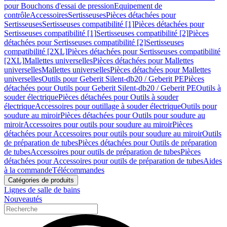
pour Bouchons d'essai de pression
Equipement de
contrôle
Accessoires
Sertisseuses
Pièces détachées pour
Sertisseuses
Sertisseuses compatibilité [1]
Pièces détachées pour
Sertisseuses compatibilité [1]
Sertisseuses compatibilité [2]
Pièces
détachées pour Sertisseuses compatibilité [2]
Sertisseuses
compatibilité [2XL]
Pièces détachées pour Sertisseuses compatibilité
[2XL]
Mallettes universelles
Pièces détachées pour Mallettes
universelles
Mallettes universelles
Pièces détachées pour Mallettes
universelles
Outils pour Geberit Silent-db20 / Geberit PE
Pièces
détachées pour Outils pour Geberit Silent-db20 / Geberit PE
Outils à
souder électrique
Pièces détachées pour Outils à souder
électrique
Accessoires pour outillage à souder électrique
Outils pour
soudure au miroir
Pièces détachées pour Outils pour soudure au
miroir
Accessoires pour outils pour soudure au miroir
Pièces
détachées pour Accessoires pour outils pour soudure au miroir
Outils
de préparation de tubes
Pièces détachées pour Outils de préparation
de tubes
Accessoires pour outils de préparation de tubes
Pièces
détachées pour Accessoires pour outils de préparation de tubes
Aides
à la commande
Télécommandes
Catégories de produits
Lignes de salle de bains
Nouveautés