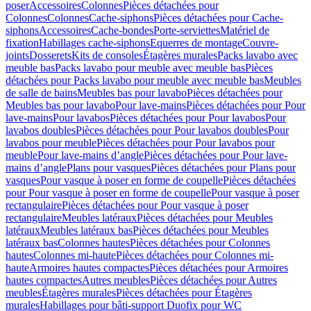
poser
Accessoires
Colonnes
Pièces détachées pour
Colonnes
Colonnes
Cache-siphons
Pièces détachées pour Cache-
siphons
Accessoires
Cache-bondes
Porte-serviettes
Matériel de
fixation
Habillages cache-siphons
Equerres de montage
Couvre-
joints
Dosserets
Kits de consoles
Étagères murales
Packs lavabo avec
meuble bas
Packs lavabo pour meuble avec meuble bas
Pièces
détachées pour Packs lavabo pour meuble avec meuble bas
Meubles
de salle de bains
Meubles bas pour lavabo
Pièces détachées pour
Meubles bas pour lavabo
Pour lave-mains
Pièces détachées pour Pour
lave-mains
Pour lavabos
Pièces détachées pour Pour lavabos
Pour
lavabos doubles
Pièces détachées pour Pour lavabos doubles
Pour
lavabos pour meuble
Pièces détachées pour Pour lavabos pour
meuble
Pour lave-mains d’angle
Pièces détachées pour Pour lave-
mains d’angle
Plans pour vasques
Pièces détachées pour Plans pour
vasques
Pour vasque à poser en forme de coupelle
Pièces détachées
pour Pour vasque à poser en forme de coupelle
Pour vasque à poser
rectangulaire
Pièces détachées pour Pour vasque à poser
rectangulaire
Meubles latéraux
Pièces détachées pour Meubles
latéraux
Meubles latéraux bas
Pièces détachées pour Meubles
latéraux bas
Colonnes hautes
Pièces détachées pour Colonnes
hautes
Colonnes mi-haute
Pièces détachées pour Colonnes mi-
haute
Armoires hautes compactes
Pièces détachées pour Armoires
hautes compactes
Autres meubles
Pièces détachées pour Autres
meubles
Étagères murales
Pièces détachées pour Étagères
murales
Habillages pour bâti-support Duofix pour WC