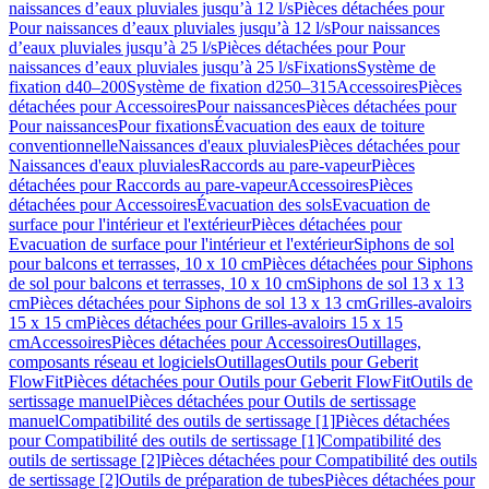
naissances d’eaux pluviales jusqu’à 12 l/s
Pièces détachées pour
Pour naissances d’eaux pluviales jusqu’à 12 l/s
Pour naissances
d’eaux pluviales jusqu’à 25 l/s
Pièces détachées pour Pour
naissances d’eaux pluviales jusqu’à 25 l/s
Fixations
Système de
fixation d40–200
Système de fixation d250–315
Accessoires
Pièces
détachées pour Accessoires
Pour naissances
Pièces détachées pour
Pour naissances
Pour fixations
Évacuation des eaux de toiture
conventionnelle
Naissances d'eaux pluviales
Pièces détachées pour
Naissances d'eaux pluviales
Raccords au pare-vapeur
Pièces
détachées pour Raccords au pare-vapeur
Accessoires
Pièces
détachées pour Accessoires
Évacuation des sols
Evacuation de
surface pour l'intérieur et l'extérieur
Pièces détachées pour
Evacuation de surface pour l'intérieur et l'extérieur
Siphons de sol
pour balcons et terrasses, 10 x 10 cm
Pièces détachées pour Siphons
de sol pour balcons et terrasses, 10 x 10 cm
Siphons de sol 13 x 13
cm
Pièces détachées pour Siphons de sol 13 x 13 cm
Grilles-avaloirs
15 x 15 cm
Pièces détachées pour Grilles-avaloirs 15 x 15
cm
Accessoires
Pièces détachées pour Accessoires
Outillages,
composants réseau et logiciels
Outillages
Outils pour Geberit
FlowFit
Pièces détachées pour Outils pour Geberit FlowFit
Outils de
sertissage manuel
Pièces détachées pour Outils de sertissage
manuel
Compatibilité des outils de sertissage [1]
Pièces détachées
pour Compatibilité des outils de sertissage [1]
Compatibilité des
outils de sertissage [2]
Pièces détachées pour Compatibilité des outils
de sertissage [2]
Outils de préparation de tubes
Pièces détachées pour