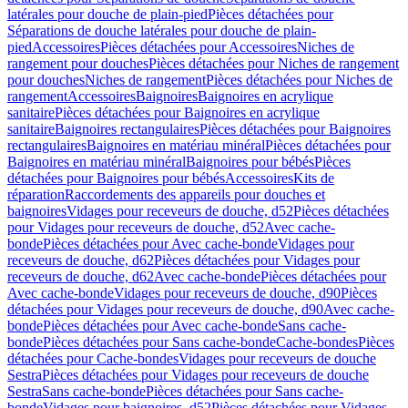
latérales pour douche de plain-pied
Pièces détachées pour
Séparations de douche latérales pour douche de plain-
pied
Accessoires
Pièces détachées pour Accessoires
Niches de
rangement pour douches
Pièces détachées pour Niches de rangement
pour douches
Niches de rangement
Pièces détachées pour Niches de
rangement
Accessoires
Baignoires
Baignoires en acrylique
sanitaire
Pièces détachées pour Baignoires en acrylique
sanitaire
Baignoires rectangulaires
Pièces détachées pour Baignoires
rectangulaires
Baignoires en matériau minéral
Pièces détachées pour
Baignoires en matériau minéral
Baignoires pour bébés
Pièces
détachées pour Baignoires pour bébés
Accessoires
Kits de
réparation
Raccordements des appareils pour douches et
baignoires
Vidages pour receveurs de douche, d52
Pièces détachées
pour Vidages pour receveurs de douche, d52
Avec cache-
bonde
Pièces détachées pour Avec cache-bonde
Vidages pour
receveurs de douche, d62
Pièces détachées pour Vidages pour
receveurs de douche, d62
Avec cache-bonde
Pièces détachées pour
Avec cache-bonde
Vidages pour receveurs de douche, d90
Pièces
détachées pour Vidages pour receveurs de douche, d90
Avec cache-
bonde
Pièces détachées pour Avec cache-bonde
Sans cache-
bonde
Pièces détachées pour Sans cache-bonde
Cache-bondes
Pièces
détachées pour Cache-bondes
Vidages pour receveurs de douche
Sestra
Pièces détachées pour Vidages pour receveurs de douche
Sestra
Sans cache-bonde
Pièces détachées pour Sans cache-
bonde
Vidages pour baignoires, d52
Pièces détachées pour Vidages