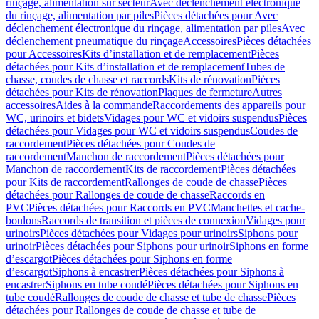
rinçage, alimentation sur secteur
Avec déclenchement électronique
du rinçage, alimentation par piles
Pièces détachées pour Avec
déclenchement électronique du rinçage, alimentation par piles
Avec
déclenchement pneumatique du rinçage
Accessoires
Pièces détachées
pour Accessoires
Kits d’installation et de remplacement
Pièces
détachées pour Kits d’installation et de remplacement
Tubes de
chasse, coudes de chasse et raccords
Kits de rénovation
Pièces
détachées pour Kits de rénovation
Plaques de fermeture
Autres
accessoires
Aides à la commande
Raccordements des appareils pour
WC, urinoirs et bidets
Vidages pour WC et vidoirs suspendus
Pièces
détachées pour Vidages pour WC et vidoirs suspendus
Coudes de
raccordement
Pièces détachées pour Coudes de
raccordement
Manchon de raccordement
Pièces détachées pour
Manchon de raccordement
Kits de raccordement
Pièces détachées
pour Kits de raccordement
Rallonges de coude de chasse
Pièces
détachées pour Rallonges de coude de chasse
Raccords en
PVC
Pièces détachées pour Raccords en PVC
Manchettes et cache-
boulons
Raccords de transition et pièces de connexion
Vidages pour
urinoirs
Pièces détachées pour Vidages pour urinoirs
Siphons pour
urinoir
Pièces détachées pour Siphons pour urinoir
Siphons en forme
d’escargot
Pièces détachées pour Siphons en forme
d’escargot
Siphons à encastrer
Pièces détachées pour Siphons à
encastrer
Siphons en tube coudé
Pièces détachées pour Siphons en
tube coudé
Rallonges de coude de chasse et tube de chasse
Pièces
détachées pour Rallonges de coude de chasse et tube de