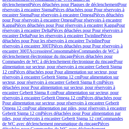
déclenchement
Pièces détachées pour Plaques de déclenchement
Pour
réservoirs à encastrer Sigma
Pièces détachées pour Pour réservoirs à
encastrer Sigma
Pour réservoirs à encastrer Omega
Pièces détachées
pour Pour réservoirs à encastrer Omega
Pour réservoirs à encastrer
Kappa
Pièces détachées pour Pour réservoirs à encastrer Kappa
Pour
réservoirs à encastrer Delta
Pièces détachées pour Pour réservoirs à
encastrer Delta
Pour les réservoirs à encastrer Twinline
Pièces
détachées pour Pour les réservoirs à encastrer Twinline
Pour
réservoirs à encastrer 300T
Pièces détachées pour Pour réservoirs à
encastrer 300T
Accessoires
Consommables
Commandes de WC à
déclenchement électronique du rinçage
Pièces détachées pour
Commandes de WC à déclenchement électronique du rinçage
Pour
alimentation sur secteur, pour réservoirs à encastrer Geberit Sigma
12 cm
Pièces détachées pour Pour alimentation sur secteur, pour
réservoirs à encastrer Geberit Sigma 12 cm
Pour alimentation sur
secteur, pour réservoirs à encastrer Geberit Sigma 8 cm
Pièces
détachées pour Pour alimentation sur secteur, pour réservoirs à
encastrer Geberit Sigma 8 cm
Pour alimentation sur secteur, pour
réservoirs à encastrer Geberit Omega 12 cm
Pièces détachées pour
Pour alimentation sur secteur, pour réservoirs à encastrer Geberit
Omega 12 cm
Pour alimentation par piles, pour réservoirs à encastrer
Geberit Sigma 12 cm
Pièces détachées pour Pour alimentation par
piles, pour réservoirs à encastrer Geberit Sigma 12 cm
Commandes
de WC avec déclenchement pneumatique du rinçage
Pièces
détachées pour Commandes de WC avec déclenchement