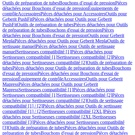
Outils de préparation de tubes
Bouchons d’essai de pression
Pièces
détachées pour Bouchons d’essai de pression
Équipements de
contrôle
Accessoires
Pièces détachées pour Accessoires
Outils pour
Geberit PushFit
Pièces détachées pour Outils pour Geberit
PushFit
Outils de préparation de tubes
Pièces détachées pour Outils
de préparation de tubes
Bouchons d'essai de pression
Pièces
détachées pour Bouchons d'essai de pression
Outils pour Geberit
Mepla
Pièces détachées pour Outils pour Geberit Mepla
Outils de
sertissage manuel
Pièces détachées pour Outils de sertissage
manuel
Sertisseuses compatibilité [1]
Pièces détachées pour
Sertisseuses compatibilité [1]
Sertisseuses compatibilité [2]
Pièces
détachées pour Sertisseuses compatibilité [2]
Outils de préparation de
tubes
Pièces détachées pour Outils de préparation de tubes
Bouchons
d'essai de pression
Pièces détachées pour Bouchons d'essai de
pression
Équipement de contrôle
Accessoires
Outils pour Geberit
Mapress
Pièces détachées pour Outils pour Geberit
Mapress
Sertisseuses compatibilité [1]
Pièces détachées pour
Sertisseuses compatibilité [1]
Sertisseuses compatibilité [2]
Pièces
détachées pour Sertisseuses compatibilité [2]
Outils de sertissage
compatibilité [1] / [2]
Pièces détachées pour Outils de sertissage
compatibilité [1] / [2]
Sertisseuses compatibilité [2XL]
Pièces
détachées pour Sertisseuses compatibilité [2XL]
Sertisseuses
compatibilité [3]
Pièces détachées pour Sertisseuses compatibilité
[3]
Outils de préparation de tubes
Pièces détachées pour Outils de
préparation de tubes
Bouchons d'essai de pression
Pièces détachées