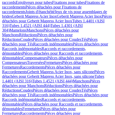
raccords
Enjoliveurs pour tubes
Fixations pour tubes
Fixations de
raccordements
Pièces détachées pour Fixations de
raccordements
Joints d'étanchéité
Jeux de vis pour assemblages de
brides
Geberit Mapress Acier Inox
Geberit Mapress Acier Inox
Pièces
détachées pour Geberit Mapress Acier Inox
Tubes 1.4401 (AISI
316)
Tubes 1.4521 (AISI 444)
Tubes 1.4301 (AISI
304)
Mamelons
Manchons
Pièces détachées pour
Manchons
Réductions
Pièces détachées pour
Réductions
Coudes
Pièces détachées pour Coudes
Tés
Pièces
détachées pour Tés
Raccords indémontables
Pièces détachées pour
Raccords indémontables
Raccords et raccordements,
démontables
Pièces détachées pour Raccords et raccordements,
démontables
Compensateurs
Pièces détachées pour
Compensateurs
Traversées
Fermetures
Pièces détachées pour
Fermetures
Raccordements
Pièces détachées pour
Raccordements
Geberit Mapress Acier Inox, sans silicone
Pièces
détachées pour Geberit Mapress Acier Inox, sans silicone
Tubes
1.4401 (AISI 316)
Tubes 1.4521 (AISI 444)
Manchons
Pièces
détachées pour Manchons
Réductions
Pièces détachées pour
Réductions
Coudes
Pièces détachées pour Coudes
Tés
Pièces
détachées pour Tés
Raccords indémontables
Pièces détachées pour
Raccords indémontables
Raccords et raccordements,
démontables
Pièces détachées pour Raccords et raccordements,
démontables
Fermetures
Pièces détachées pour
Fermetures
Raccordements
Pièces détachées pour