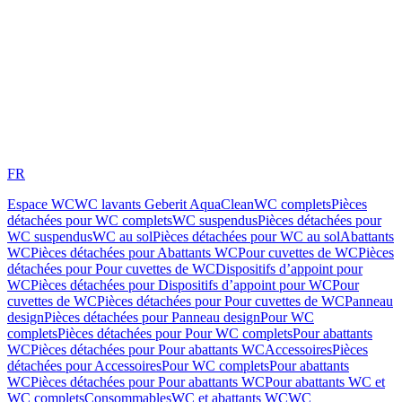
FR
Espace WC
WC lavants Geberit AquaClean
WC complets
Pièces
détachées pour WC complets
WC suspendus
Pièces détachées pour
WC suspendus
WC au sol
Pièces détachées pour WC au sol
Abattants
WC
Pièces détachées pour Abattants WC
Pour cuvettes de WC
Pièces
détachées pour Pour cuvettes de WC
Dispositifs d’appoint pour
WC
Pièces détachées pour Dispositifs d’appoint pour WC
Pour
cuvettes de WC
Pièces détachées pour Pour cuvettes de WC
Panneau
design
Pièces détachées pour Panneau design
Pour WC
complets
Pièces détachées pour Pour WC complets
Pour abattants
WC
Pièces détachées pour Pour abattants WC
Accessoires
Pièces
détachées pour Accessoires
Pour WC complets
Pour abattants
WC
Pièces détachées pour Pour abattants WC
Pour abattants WC et
WC complets
Consommables
WC et abattants WC
WC