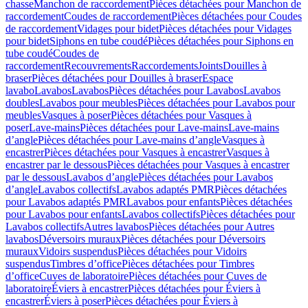
chasse
Manchon de raccordement
Pièces détachées pour Manchon de
raccordement
Coudes de raccordement
Pièces détachées pour Coudes
de raccordement
Vidages pour bidet
Pièces détachées pour Vidages
pour bidet
Siphons en tube coudé
Pièces détachées pour Siphons en
tube coudé
Coudes de
raccordement
Recouvrements
Raccordements
Joints
Douilles à
braser
Pièces détachées pour Douilles à braser
Espace
lavabo
Lavabos
Lavabos
Pièces détachées pour Lavabos
Lavabos
doubles
Lavabos pour meubles
Pièces détachées pour Lavabos pour
meubles
Vasques à poser
Pièces détachées pour Vasques à
poser
Lave-mains
Pièces détachées pour Lave-mains
Lave-mains
d’angle
Pièces détachées pour Lave-mains d’angle
Vasques à
encastrer
Pièces détachées pour Vasques à encastrer
Vasques à
encastrer par le dessous
Pièces détachées pour Vasques à encastrer
par le dessous
Lavabos d’angle
Pièces détachées pour Lavabos
d’angle
Lavabos collectifs
Lavabos adaptés PMR
Pièces détachées
pour Lavabos adaptés PMR
Lavabos pour enfants
Pièces détachées
pour Lavabos pour enfants
Lavabos collectifs
Pièces détachées pour
Lavabos collectifs
Autres lavabos
Pièces détachées pour Autres
lavabos
Déversoirs muraux
Pièces détachées pour Déversoirs
muraux
Vidoirs suspendus
Pièces détachées pour Vidoirs
suspendus
Timbres dʼoffice
Pièces détachées pour Timbres
dʼoffice
Cuves de laboratoire
Pièces détachées pour Cuves de
laboratoire
Éviers à encastrer
Pièces détachées pour Éviers à
encastrer
Éviers à poser
Pièces détachées pour Éviers à