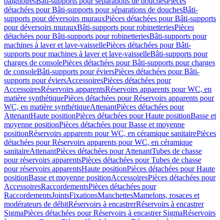
baignoires
Bâti-supports pour séparations de douches
Pièces
détachées pour Bâti-supports pour séparations de douches
Bâti-
supports pour déversoirs muraux
Pièces détachées pour Bâti-supports
pour déversoirs muraux
Bâti-supports pour robinetteries
Pièces
détachées pour Bâti-supports pour robinetteries
Bâti-supports pour
machines à laver et lave-vaisselle
Pièces détachées pour Bâti-
supports pour machines à laver et lave-vaisselle
Bâti-supports pour
charges de console
Pièces détachées pour Bâti-supports pour charges
de console
Bâti-supports pour éviers
Pièces détachées pour Bâti-
supports pour éviers
Accessoires
Pièces détachées pour
Accessoires
Réservoirs apparents
Réservoirs apparents pour WC, en
matière synthétique
Pièces détachées pour Réservoirs apparents pour
WC, en matière synthétique
Attenant
Pièces détachées pour
Attenant
Haute position
Pièces détachées pour Haute position
Basse et
moyenne position
Pièces détachées pour Basse et moyenne
position
Réservoirs apparents pour WC, en céramique sanitaire
Pièces
détachées pour Réservoirs apparents pour WC, en céramique
sanitaire
Attenant
Pièces détachées pour Attenant
Tubes de chasse
pour réservoirs apparents
Pièces détachées pour Tubes de chasse
pour réservoirs apparents
Haute position
Pièces détachées pour Haute
position
Basse et moyenne position
Accessoires
Pièces détachées pour
Accessoires
Raccordements
Pièces détachées pour
Raccordements
Joints
Fixations
Manchettes
Mamelons, rosaces et
modérateurs de débit
Réservoirs à encastrer
Réservoirs à encastrer
Sigma
Pièces détachées pour Réservoirs à encastrer Sigma
Réservoirs