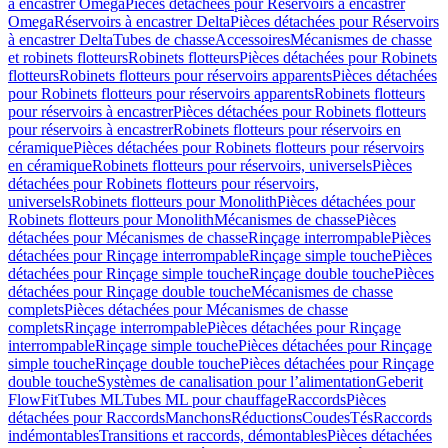
à encastrer Omega
Pièces détachées pour Réservoirs à encastrer
Omega
Réservoirs à encastrer Delta
Pièces détachées pour Réservoirs
à encastrer Delta
Tubes de chasse
Accessoires
Mécanismes de chasse
et robinets flotteurs
Robinets flotteurs
Pièces détachées pour Robinets
flotteurs
Robinets flotteurs pour réservoirs apparents
Pièces détachées
pour Robinets flotteurs pour réservoirs apparents
Robinets flotteurs
pour réservoirs à encastrer
Pièces détachées pour Robinets flotteurs
pour réservoirs à encastrer
Robinets flotteurs pour réservoirs en
céramique
Pièces détachées pour Robinets flotteurs pour réservoirs
en céramique
Robinets flotteurs pour réservoirs, universels
Pièces
détachées pour Robinets flotteurs pour réservoirs,
universels
Robinets flotteurs pour Monolith
Pièces détachées pour
Robinets flotteurs pour Monolith
Mécanismes de chasse
Pièces
détachées pour Mécanismes de chasse
Rinçage interrompable
Pièces
détachées pour Rinçage interrompable
Rinçage simple touche
Pièces
détachées pour Rinçage simple touche
Rinçage double touche
Pièces
détachées pour Rinçage double touche
Mécanismes de chasse
complets
Pièces détachées pour Mécanismes de chasse
complets
Rinçage interrompable
Pièces détachées pour Rinçage
interrompable
Rinçage simple touche
Pièces détachées pour Rinçage
simple touche
Rinçage double touche
Pièces détachées pour Rinçage
double touche
Systèmes de canalisation pour l’alimentation
Geberit
FlowFit
Tubes ML
Tubes ML pour chauffage
Raccords
Pièces
détachées pour Raccords
Manchons
Réductions
Coudes
Tés
Raccords
indémontables
Transitions et raccords, démontables
Pièces détachées