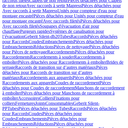
raccords filetés
Clapets de non retour
Pièces détachées pour Clapets
de non retour
Avec raccords à sertir Mapress
Pièces détachées pour
Avec raccords à sertir Mapress
Unités pour compteur d'eau pour
montage encastré
Pièces détachées pour Unités pour compteur d'eau
pour montage encastré
Avec raccords filetés
Pièces détachées pour
Avec raccords filetés
Soupapes d'évacuation d'air pour
chauffage
Purgeurs rapides
Systèmes de canalisation pour
l’évacuation
Geberit Silent-db20
Tubes
Raccords
Pièces détachées
pour Raccords
Coudes
Embranchements
Pièces détachées pour
Embranchements
Réductions
Pièces de nettoyage
Pièces détachées
pour Pièces de nettoyage
Raccordements
Pièces détachées pour
Raccordements
Raccordements à souder
Raccordements à
emboîter
Pièces détachées pour Raccordements à emboîter
Brides de
serrage
Raccords de transition sur d’autres matériaux
Pièces
détachées pour Raccords de transition sur d’autres
matériaux
Raccordements aux appareils
Pièces détachées pour
Raccordements aux appareils
Coudes de raccordement
Pièces
détachées pour Coudes de raccordement
Manchons de raccordement
à emboîter
Pièces détachées pour Manchons de raccordement à
emboîter
Accessoires
Colliers
Fixations pour
colliers
Fermetures
Joints
Consommables
Geberit Silent-
PP
Tubes
Pièces détachées pour Tubes
Raccords
Pièces détachées
pour Raccords
Coudes
Pièces détachées pour
Coudes
Embranchements
Pièces détachées pour
Embranchements
Réductions
Pièces détachées pour