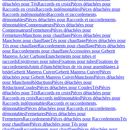
détachées pour Tés
Raccords en croix
Pièces détachées pour
Raccords en croix
Raccords indémontables
Pièces détachées pour
Raccords indémontables
Raccords et raccordements,
démontables
Pièces détachées pour Raccords et raccordements,
démontables
Compensateurs
Pièces détachées pour
Compensateurs
Fermetures
Pièces détachées pour
Fermetures
Manchons pour chauffage
Pièces détachées pour
Manchons pour chauffage
Tés pour chauffage
Pièces détachées pour
Tés pour chauffage
Raccordements pour chauffage
Pièces détachées
pour Raccordements pour chauffage
Accessoires pour Geberit
Mapress Acier Carbone
Etanchements pour tubes et
raccords
Enjoliveurs pour tubes
Fixations pour tubes
Fixations de
raccordements
Joints d'étanchéité
Jeux de vis pour assemblages à
bride
Geberit Mapress Cuivre
Geberit Mapress Cuivre
Pièces
détachées pour Geberit Mapress Cuivre
Manchons
Pièces détachées
pour Manchons
Réductions
Pièces détachées pour
Réductions
Coudes
Pièces détachées pour Coudes
Tés
Pièces
détachées pour Tés
Raccords en croix
Pièces détachées pour
Raccords en croix
Raccords indémontables
Pièces détachées pour
Raccords indémontables
Raccords et raccordements,
démontables
Pièces détachées pour Raccords et raccordements,
démontables
Fermetures
Pièces détachées pour
Fermetures
Raccordements
Pièces détachées pour Raccordements
Tés
pour chauffage
Pièces détachées pour Tés pour
chauffage
Raccordements pour chauffage
Pièces détachées pour