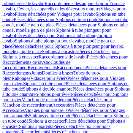
robinetteries de lavabo
Raccordements des appareils pour l’espace
lavabo, l’évier, les appareils et les déversoirs muraux
Vidages pour
lavabo
Pièces détachées pour Vidages pour lavabo
Siphons en tube
coudé
Pièces détachées pour Siphons en tube coudé
Siphons en tube
coudé, modèle gain de place
Pièces détachées pour Siphons en tube
coudé, modèle gain de place
Siphons à tube plongeur pour
lavabo
Pièces détachées pour Siphons à tube plongeur pour
lavabo
Siphons à tube plongeur pour lavabo, modèle gain de
place
Pièces détachées pour Siphons à tube plongeur pour lavabo,
modèle gain de place
Siphons à encastrer
Pièces détachées pour
Siphons à encastrer
Raccordements de lavabo
Pièces détachées pour
Raccordements de lavabo
Coudes de
raccordement
Recouvrements
Raccordements
Pièces détachées pour
Raccordements
Joints
Douilles à braser
Tubes de trop-
plein
Rallonges
Vidages pour éviers
Pièces détachées pour Vidages
pour éviers
Siphons en tube coudé
Pièces détachées pour Siphons en
tube coudé
Siphons à double chambre
Pièces détachées pour Siphons
à double chambre
Siphons pour évier
Pièces détachées pour Siphons
pour évier
Manchon de raccordement
Pièces détachées pour
Manchon de raccordement
Accessoires
Pièces détachées pour
Accessoires
Vidages pour appareils
Pièces détachées pour Vidages
pour appareils
Siphons en tube coudé
Pièces détachées pour Siphons
en tube coudé
Siphons à encastrer
Pièces détachées pour Siphons à
encastrer
Siphons apparents
Pièces détachées pour Siphons
apparents
Raccordements
Pièces détachées pour