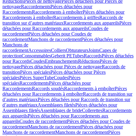
Réductions
Pièces de nettoyage
Pièces détachées pour Pièces de
nettoyage
Raccordements
Pièces détachées pour
Raccordements
Raccordements à emboîter
Pièces détachées pour
Raccordements à emboîter
Raccordements à griffes
Raccords de
transition sur d’autres matériaux
Raccordements aux appareils
Pièces
détachées pour Raccordements aux appareils
Coudes de
raccordement
Pièces détachées pour Coudes de
raccordement
Manchons de raccordement
Pièces détachées pour
Manchons de
raccordement
Accessoires
Colliers
Obturateurs
Joints
Capes de
protection
Consommables
Geberit PE
Tubes
Raccords
Pièces détachées
pour Raccords
Coudes
Embranchements
Réductions
Pièces de
nettoyage
Pièces détachées pour Pièces de nettoyage
Raccords de
transition
Pièces spéciales
Pièces détachées pour Pièces
spéciales
Pièces SuperTube
Coudes
Pièces
spéciales
Raccordements
Pièces détachées pour
Raccordements
Raccords soudés
Raccordements à emboîter
Pièces
détachées pour Raccordements à emboîter
Raccords de transition sur
d’autres matériaux
Pièces détachées pour Raccords de transition sur
d’autres matériaux
Assemblages filetés
Pièces détachées pour
Assemblages filetés
Assemblages de bride
Collerettes
Raccordements
aux appareils
Pièces détachées pour Raccordements aux
appareils
Coudes de raccordement
Pièces détachées pour Coudes de
raccordement
Manchons de raccordement
Pièces détachées pour
Manchons de raccordement
Manchons de raccordement
Pièces