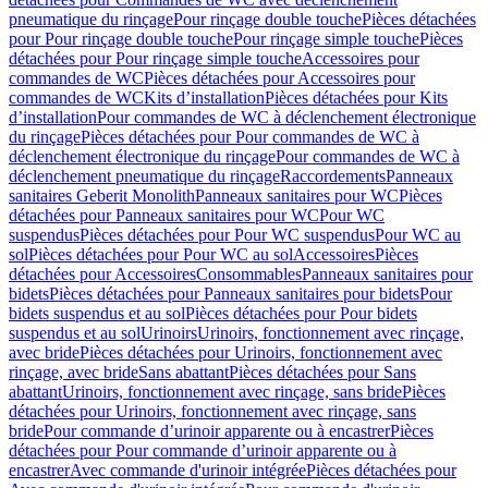
pneumatique du rinçage
Pour rinçage double touche
Pièces détachées
pour Pour rinçage double touche
Pour rinçage simple touche
Pièces
détachées pour Pour rinçage simple touche
Accessoires pour
commandes de WC
Pièces détachées pour Accessoires pour
commandes de WC
Kits d’installation
Pièces détachées pour Kits
d’installation
Pour commandes de WC à déclenchement électronique
du rinçage
Pièces détachées pour Pour commandes de WC à
déclenchement électronique du rinçage
Pour commandes de WC à
déclenchement pneumatique du rinçage
Raccordements
Panneaux
sanitaires Geberit Monolith
Panneaux sanitaires pour WC
Pièces
détachées pour Panneaux sanitaires pour WC
Pour WC
suspendus
Pièces détachées pour Pour WC suspendus
Pour WC au
sol
Pièces détachées pour Pour WC au sol
Accessoires
Pièces
détachées pour Accessoires
Consommables
Panneaux sanitaires pour
bidets
Pièces détachées pour Panneaux sanitaires pour bidets
Pour
bidets suspendus et au sol
Pièces détachées pour Pour bidets
suspendus et au sol
Urinoirs
Urinoirs, fonctionnement avec rinçage,
avec bride
Pièces détachées pour Urinoirs, fonctionnement avec
rinçage, avec bride
Sans abattant
Pièces détachées pour Sans
abattant
Urinoirs, fonctionnement avec rinçage, sans bride
Pièces
détachées pour Urinoirs, fonctionnement avec rinçage, sans
bride
Pour commande d’urinoir apparente ou à encastrer
Pièces
détachées pour Pour commande d’urinoir apparente ou à
encastrer
Avec commande d'urinoir intégrée
Pièces détachées pour