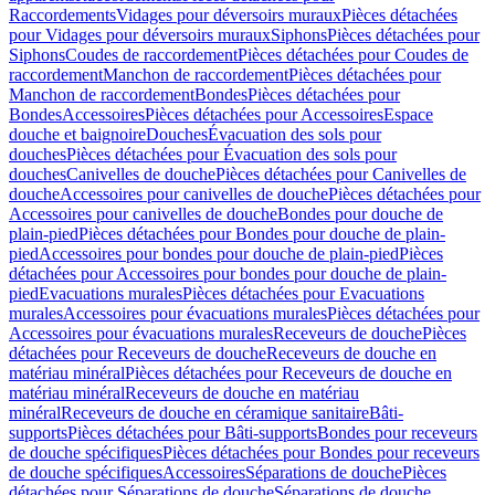
Raccordements
Vidages pour déversoirs muraux
Pièces détachées
pour Vidages pour déversoirs muraux
Siphons
Pièces détachées pour
Siphons
Coudes de raccordement
Pièces détachées pour Coudes de
raccordement
Manchon de raccordement
Pièces détachées pour
Manchon de raccordement
Bondes
Pièces détachées pour
Bondes
Accessoires
Pièces détachées pour Accessoires
Espace
douche et baignoire
Douches
Évacuation des sols pour
douches
Pièces détachées pour Évacuation des sols pour
douches
Canivelles de douche
Pièces détachées pour Canivelles de
douche
Accessoires pour canivelles de douche
Pièces détachées pour
Accessoires pour canivelles de douche
Bondes pour douche de
plain-pied
Pièces détachées pour Bondes pour douche de plain-
pied
Accessoires pour bondes pour douche de plain-pied
Pièces
détachées pour Accessoires pour bondes pour douche de plain-
pied
Evacuations murales
Pièces détachées pour Evacuations
murales
Accessoires pour évacuations murales
Pièces détachées pour
Accessoires pour évacuations murales
Receveurs de douche
Pièces
détachées pour Receveurs de douche
Receveurs de douche en
matériau minéral
Pièces détachées pour Receveurs de douche en
matériau minéral
Receveurs de douche en matériau
minéral
Receveurs de douche en céramique sanitaire
Bâti-
supports
Pièces détachées pour Bâti-supports
Bondes pour receveurs
de douche spécifiques
Pièces détachées pour Bondes pour receveurs
de douche spécifiques
Accessoires
Séparations de douche
Pièces
détachées pour Séparations de douche
Séparations de douche