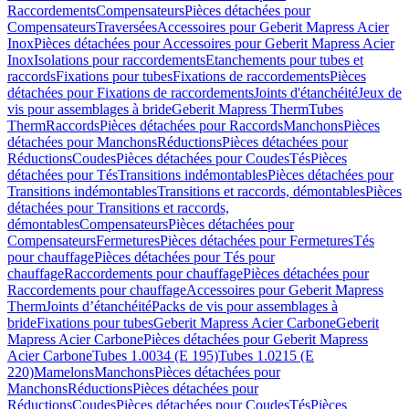
Raccordements
Compensateurs
Pièces détachées pour
Compensateurs
Traversées
Accessoires pour Geberit Mapress Acier
Inox
Pièces détachées pour Accessoires pour Geberit Mapress Acier
Inox
Isolations pour raccordements
Etanchements pour tubes et
raccords
Fixations pour tubes
Fixations de raccordements
Pièces
détachées pour Fixations de raccordements
Joints d'étanchéité
Jeux de
vis pour assemblages à bride
Geberit Mapress Therm
Tubes
Therm
Raccords
Pièces détachées pour Raccords
Manchons
Pièces
détachées pour Manchons
Réductions
Pièces détachées pour
Réductions
Coudes
Pièces détachées pour Coudes
Tés
Pièces
détachées pour Tés
Transitions indémontables
Pièces détachées pour
Transitions indémontables
Transitions et raccords, démontables
Pièces
détachées pour Transitions et raccords,
démontables
Compensateurs
Pièces détachées pour
Compensateurs
Fermetures
Pièces détachées pour Fermetures
Tés
pour chauffage
Pièces détachées pour Tés pour
chauffage
Raccordements pour chauffage
Pièces détachées pour
Raccordements pour chauffage
Accessoires pour Geberit Mapress
Therm
Joints d’étanchéité
Packs de vis pour assemblages à
bride
Fixations pour tubes
Geberit Mapress Acier Carbone
Geberit
Mapress Acier Carbone
Pièces détachées pour Geberit Mapress
Acier Carbone
Tubes 1.0034 (E 195)
Tubes 1.0215 (E
220)
Mamelons
Manchons
Pièces détachées pour
Manchons
Réductions
Pièces détachées pour
Réductions
Coudes
Pièces détachées pour Coudes
Tés
Pièces