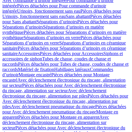
Avec commande d'urinoir intégrée
Pour commande d'urinoir
intégrée
Pièces détachées pour Pour commande d'urinoir
intégrée
Urinoirs, fonctionnement sans eau
Pièces détachées pour
Urinoirs, fonctionnement sans eau
Sans abattant
Pièces détachées
pour Sans abattant
Séparations d’urinoirs
Pièces détachées pour
Séparations d’urinoirs
Séparations d’urinoirs en matière
synthétique
Pièces détachées pour Séparations d’urinoirs en matière
synthétique
Séparations d’urinoirs en verre
Pièces détachées pour
Séparations d’urinoirs en verre
Séparations d’urinoirs en céramique
sanitaire
Pièces détachées pour Séparations d’urinoirs en céramique
sanitaire
Accessoires
Pièces détachées pour Accessoires
Siphons et
accessoires de siphon
Tubes de chasse, coudes de chasse et
raccords
Pièces détachées pour Tubes de chasse, coudes de chasse et
raccords
Matériel de fixation
Habillages latéraux
Commandes
dʼurinoir
Montage encastré
Pièces détachées pour Montage
encastré
Avec déclenchement électronique du rinçage, alimentation
sur secteur
Pièces détachées pour Avec déclenchement électronique
du rinçage, alimentation sur secteur
Avec déclenchement
électronique du rinçage, alimentation par piles
Pièces détachées pour
Avec déclenchement électronique du rinçage, alimentation par
piles
Avec déclenchement pneumatique du rinçage
Pièces détachées
pour Avec déclenchement pneumatique du rinçage
Montage en
apparent
Pièces détachées pour Montage en apparent
Avec
déclenchement électronique du rinçage, alimentation sur
secteur
Pièces détachées pour Avec déclenchement électronique du