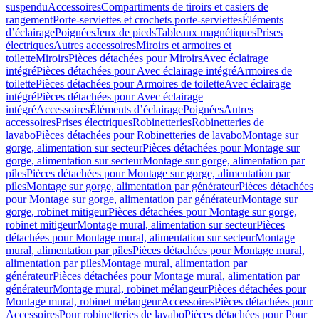
suspendu
Accessoires
Compartiments de tiroirs et casiers de
rangement
Porte-serviettes et crochets porte-serviettes
Éléments
d’éclairage
Poignées
Jeux de pieds
Tableaux magnétiques
Prises
électriques
Autres accessoires
Miroirs et armoires et
toilette
Miroirs
Pièces détachées pour Miroirs
Avec éclairage
intégré
Pièces détachées pour Avec éclairage intégré
Armoires de
toilette
Pièces détachées pour Armoires de toilette
Avec éclairage
intégré
Pièces détachées pour Avec éclairage
intégré
Accessoires
Éléments d’éclairage
Poignées
Autres
accessoires
Prises électriques
Robinetteries
Robinetteries de
lavabo
Pièces détachées pour Robinetteries de lavabo
Montage sur
gorge, alimentation sur secteur
Pièces détachées pour Montage sur
gorge, alimentation sur secteur
Montage sur gorge, alimentation par
piles
Pièces détachées pour Montage sur gorge, alimentation par
piles
Montage sur gorge, alimentation par générateur
Pièces détachées
pour Montage sur gorge, alimentation par générateur
Montage sur
gorge, robinet mitigeur
Pièces détachées pour Montage sur gorge,
robinet mitigeur
Montage mural, alimentation sur secteur
Pièces
détachées pour Montage mural, alimentation sur secteur
Montage
mural, alimentation par piles
Pièces détachées pour Montage mural,
alimentation par piles
Montage mural, alimentation par
générateur
Pièces détachées pour Montage mural, alimentation par
générateur
Montage mural, robinet mélangeur
Pièces détachées pour
Montage mural, robinet mélangeur
Accessoires
Pièces détachées pour
Accessoires
Pour robinetteries de lavabo
Pièces détachées pour Pour