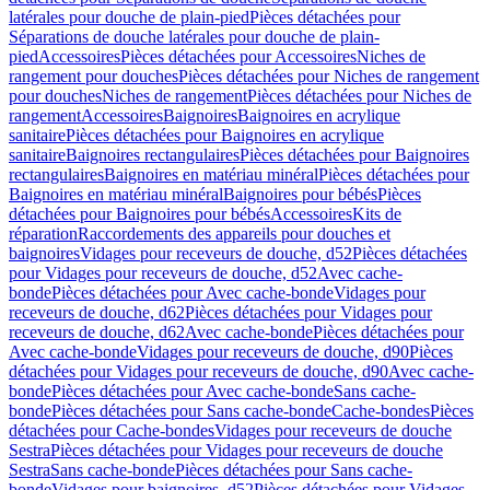
latérales pour douche de plain-pied
Pièces détachées pour
Séparations de douche latérales pour douche de plain-
pied
Accessoires
Pièces détachées pour Accessoires
Niches de
rangement pour douches
Pièces détachées pour Niches de rangement
pour douches
Niches de rangement
Pièces détachées pour Niches de
rangement
Accessoires
Baignoires
Baignoires en acrylique
sanitaire
Pièces détachées pour Baignoires en acrylique
sanitaire
Baignoires rectangulaires
Pièces détachées pour Baignoires
rectangulaires
Baignoires en matériau minéral
Pièces détachées pour
Baignoires en matériau minéral
Baignoires pour bébés
Pièces
détachées pour Baignoires pour bébés
Accessoires
Kits de
réparation
Raccordements des appareils pour douches et
baignoires
Vidages pour receveurs de douche, d52
Pièces détachées
pour Vidages pour receveurs de douche, d52
Avec cache-
bonde
Pièces détachées pour Avec cache-bonde
Vidages pour
receveurs de douche, d62
Pièces détachées pour Vidages pour
receveurs de douche, d62
Avec cache-bonde
Pièces détachées pour
Avec cache-bonde
Vidages pour receveurs de douche, d90
Pièces
détachées pour Vidages pour receveurs de douche, d90
Avec cache-
bonde
Pièces détachées pour Avec cache-bonde
Sans cache-
bonde
Pièces détachées pour Sans cache-bonde
Cache-bondes
Pièces
détachées pour Cache-bondes
Vidages pour receveurs de douche
Sestra
Pièces détachées pour Vidages pour receveurs de douche
Sestra
Sans cache-bonde
Pièces détachées pour Sans cache-
bonde
Vidages pour baignoires, d52
Pièces détachées pour Vidages