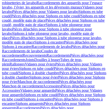
robinetteries de lavabo
Raccordements des appareils pour l’espace
lavabo, l’évier, les appareils et les déversoirs muraux
Vidages pour
lavabo
Pièces détachées pour Vidages pour lavabo
Siphons en tube
coudé
Pièces détachées pour Siphons en tube coudé
Siphons en tube
coudé, modèle gain de place
Pièces détachées pour Siphons en tube
coudé, modèle gain de place
Siphons à tube plongeur pour
lavabo
Pièces détachées pour Siphons à tube plongeur pour
lavabo
Siphons à tube plongeur pour lavabo, modèle gain de
place
Pièces détachées pour Siphons à tube plongeur pour lavabo,
modèle gain de place
Siphons à encastrer
Pièces détachées pour
Siphons à encastrer
Raccordements de lavabo
Pièces détachées pour
Raccordements de lavabo
Coudes de
raccordement
Recouvrements
Raccordements
Pièces détachées pour
Raccordements
Joints
Douilles à braser
Tubes de trop-
plein
Rallonges
Vidages pour éviers
Pièces détachées pour Vidages
pour éviers
Siphons en tube coudé
Pièces détachées pour Siphons en
tube coudé
Siphons à double chambre
Pièces détachées pour Siphons
à double chambre
Siphons pour évier
Pièces détachées pour Siphons
pour évier
Manchon de raccordement
Pièces détachées pour
Manchon de raccordement
Accessoires
Pièces détachées pour
Accessoires
Vidages pour appareils
Pièces détachées pour Vidages
pour appareils
Siphons en tube coudé
Pièces détachées pour Siphons
en tube coudé
Siphons à encastrer
Pièces détachées pour Siphons à
encastrer
Siphons apparents
Pièces détachées pour Siphons
apparents
Raccordements
Pièces détachées pour