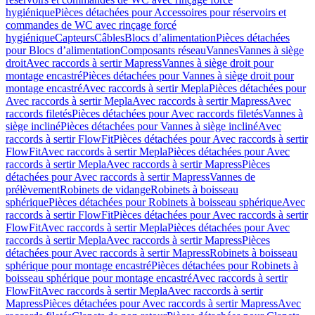
hygiénique
Pièces détachées pour Accessoires pour réservoirs et
commandes de WC avec rinçage forcé
hygiénique
Capteurs
Câbles
Blocs d’alimentation
Pièces détachées
pour Blocs d’alimentation
Composants réseau
Vannes
Vannes à siège
droit
Avec raccords à sertir Mapress
Vannes à siège droit pour
montage encastré
Pièces détachées pour Vannes à siège droit pour
montage encastré
Avec raccords à sertir Mepla
Pièces détachées pour
Avec raccords à sertir Mepla
Avec raccords à sertir Mapress
Avec
raccords filetés
Pièces détachées pour Avec raccords filetés
Vannes à
siège incliné
Pièces détachées pour Vannes à siège incliné
Avec
raccords à sertir FlowFit
Pièces détachées pour Avec raccords à sertir
FlowFit
Avec raccords à sertir Mepla
Pièces détachées pour Avec
raccords à sertir Mepla
Avec raccords à sertir Mapress
Pièces
détachées pour Avec raccords à sertir Mapress
Vannes de
prélèvement
Robinets de vidange
Robinets à boisseau
sphérique
Pièces détachées pour Robinets à boisseau sphérique
Avec
raccords à sertir FlowFit
Pièces détachées pour Avec raccords à sertir
FlowFit
Avec raccords à sertir Mepla
Pièces détachées pour Avec
raccords à sertir Mepla
Avec raccords à sertir Mapress
Pièces
détachées pour Avec raccords à sertir Mapress
Robinets à boisseau
sphérique pour montage encastré
Pièces détachées pour Robinets à
boisseau sphérique pour montage encastré
Avec raccords à sertir
FlowFit
Avec raccords à sertir Mepla
Avec raccords à sertir
Mapress
Pièces détachées pour Avec raccords à sertir Mapress
Avec