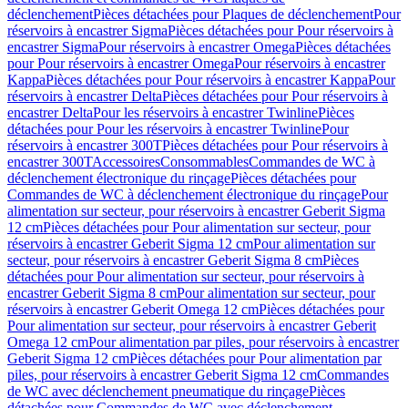
déclenchement
Pièces détachées pour Plaques de déclenchement
Pour
réservoirs à encastrer Sigma
Pièces détachées pour Pour réservoirs à
encastrer Sigma
Pour réservoirs à encastrer Omega
Pièces détachées
pour Pour réservoirs à encastrer Omega
Pour réservoirs à encastrer
Kappa
Pièces détachées pour Pour réservoirs à encastrer Kappa
Pour
réservoirs à encastrer Delta
Pièces détachées pour Pour réservoirs à
encastrer Delta
Pour les réservoirs à encastrer Twinline
Pièces
détachées pour Pour les réservoirs à encastrer Twinline
Pour
réservoirs à encastrer 300T
Pièces détachées pour Pour réservoirs à
encastrer 300T
Accessoires
Consommables
Commandes de WC à
déclenchement électronique du rinçage
Pièces détachées pour
Commandes de WC à déclenchement électronique du rinçage
Pour
alimentation sur secteur, pour réservoirs à encastrer Geberit Sigma
12 cm
Pièces détachées pour Pour alimentation sur secteur, pour
réservoirs à encastrer Geberit Sigma 12 cm
Pour alimentation sur
secteur, pour réservoirs à encastrer Geberit Sigma 8 cm
Pièces
détachées pour Pour alimentation sur secteur, pour réservoirs à
encastrer Geberit Sigma 8 cm
Pour alimentation sur secteur, pour
réservoirs à encastrer Geberit Omega 12 cm
Pièces détachées pour
Pour alimentation sur secteur, pour réservoirs à encastrer Geberit
Omega 12 cm
Pour alimentation par piles, pour réservoirs à encastrer
Geberit Sigma 12 cm
Pièces détachées pour Pour alimentation par
piles, pour réservoirs à encastrer Geberit Sigma 12 cm
Commandes
de WC avec déclenchement pneumatique du rinçage
Pièces
détachées pour Commandes de WC avec déclenchement