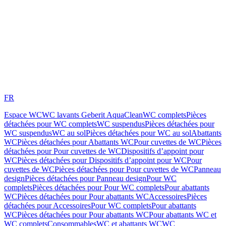
FR
Espace WC
WC lavants Geberit AquaClean
WC complets
Pièces
détachées pour WC complets
WC suspendus
Pièces détachées pour
WC suspendus
WC au sol
Pièces détachées pour WC au sol
Abattants
WC
Pièces détachées pour Abattants WC
Pour cuvettes de WC
Pièces
détachées pour Pour cuvettes de WC
Dispositifs d’appoint pour
WC
Pièces détachées pour Dispositifs d’appoint pour WC
Pour
cuvettes de WC
Pièces détachées pour Pour cuvettes de WC
Panneau
design
Pièces détachées pour Panneau design
Pour WC
complets
Pièces détachées pour Pour WC complets
Pour abattants
WC
Pièces détachées pour Pour abattants WC
Accessoires
Pièces
détachées pour Accessoires
Pour WC complets
Pour abattants
WC
Pièces détachées pour Pour abattants WC
Pour abattants WC et
WC complets
Consommables
WC et abattants WC
WC