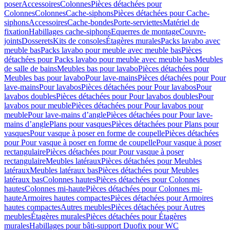
poser
Accessoires
Colonnes
Pièces détachées pour
Colonnes
Colonnes
Cache-siphons
Pièces détachées pour Cache-
siphons
Accessoires
Cache-bondes
Porte-serviettes
Matériel de
fixation
Habillages cache-siphons
Equerres de montage
Couvre-
joints
Dosserets
Kits de consoles
Étagères murales
Packs lavabo avec
meuble bas
Packs lavabo pour meuble avec meuble bas
Pièces
détachées pour Packs lavabo pour meuble avec meuble bas
Meubles
de salle de bains
Meubles bas pour lavabo
Pièces détachées pour
Meubles bas pour lavabo
Pour lave-mains
Pièces détachées pour Pour
lave-mains
Pour lavabos
Pièces détachées pour Pour lavabos
Pour
lavabos doubles
Pièces détachées pour Pour lavabos doubles
Pour
lavabos pour meuble
Pièces détachées pour Pour lavabos pour
meuble
Pour lave-mains d’angle
Pièces détachées pour Pour lave-
mains d’angle
Plans pour vasques
Pièces détachées pour Plans pour
vasques
Pour vasque à poser en forme de coupelle
Pièces détachées
pour Pour vasque à poser en forme de coupelle
Pour vasque à poser
rectangulaire
Pièces détachées pour Pour vasque à poser
rectangulaire
Meubles latéraux
Pièces détachées pour Meubles
latéraux
Meubles latéraux bas
Pièces détachées pour Meubles
latéraux bas
Colonnes hautes
Pièces détachées pour Colonnes
hautes
Colonnes mi-haute
Pièces détachées pour Colonnes mi-
haute
Armoires hautes compactes
Pièces détachées pour Armoires
hautes compactes
Autres meubles
Pièces détachées pour Autres
meubles
Étagères murales
Pièces détachées pour Étagères
murales
Habillages pour bâti-support Duofix pour WC