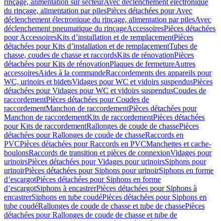
rinçage, alimentation sur secteur
Avec déclenchement électronique
du rinçage, alimentation par piles
Pièces détachées pour Avec
déclenchement électronique du rinçage, alimentation par piles
Avec
déclenchement pneumatique du rinçage
Accessoires
Pièces détachées
pour Accessoires
Kits d’installation et de remplacement
Pièces
détachées pour Kits d’installation et de remplacement
Tubes de
chasse, coudes de chasse et raccords
Kits de rénovation
Pièces
détachées pour Kits de rénovation
Plaques de fermeture
Autres
accessoires
Aides à la commande
Raccordements des appareils pour
WC, urinoirs et bidets
Vidages pour WC et vidoirs suspendus
Pièces
détachées pour Vidages pour WC et vidoirs suspendus
Coudes de
raccordement
Pièces détachées pour Coudes de
raccordement
Manchon de raccordement
Pièces détachées pour
Manchon de raccordement
Kits de raccordement
Pièces détachées
pour Kits de raccordement
Rallonges de coude de chasse
Pièces
détachées pour Rallonges de coude de chasse
Raccords en
PVC
Pièces détachées pour Raccords en PVC
Manchettes et cache-
boulons
Raccords de transition et pièces de connexion
Vidages pour
urinoirs
Pièces détachées pour Vidages pour urinoirs
Siphons pour
urinoir
Pièces détachées pour Siphons pour urinoir
Siphons en forme
d’escargot
Pièces détachées pour Siphons en forme
d’escargot
Siphons à encastrer
Pièces détachées pour Siphons à
encastrer
Siphons en tube coudé
Pièces détachées pour Siphons en
tube coudé
Rallonges de coude de chasse et tube de chasse
Pièces
détachées pour Rallonges de coude de chasse et tube de