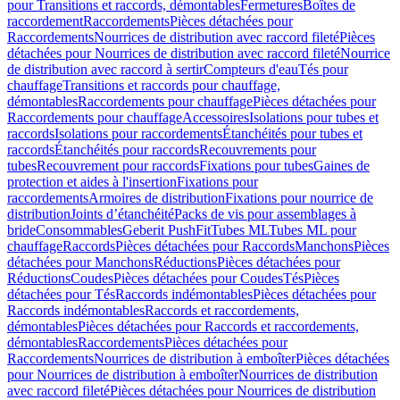
pour Transitions et raccords, démontables
Fermetures
Boîtes de
raccordement
Raccordements
Pièces détachées pour
Raccordements
Nourrices de distribution avec raccord fileté
Pièces
détachées pour Nourrices de distribution avec raccord fileté
Nourrice
de distribution avec raccord à sertir
Compteurs d'eau
Tés pour
chauffage
Transitions et raccords pour chauffage,
démontables
Raccordements pour chauffage
Pièces détachées pour
Raccordements pour chauffage
Accessoires
Isolations pour tubes et
raccords
Isolations pour raccordements
Étanchéités pour tubes et
raccords
Étanchéités pour raccords
Recouvrements pour
tubes
Recouvrement pour raccords
Fixations pour tubes
Gaines de
protection et aides à l'insertion
Fixations pour
raccordements
Armoires de distribution
Fixations pour nourrice de
distribution
Joints d’étanchéité
Packs de vis pour assemblages à
bride
Consommables
Geberit PushFit
Tubes ML
Tubes ML pour
chauffage
Raccords
Pièces détachées pour Raccords
Manchons
Pièces
détachées pour Manchons
Réductions
Pièces détachées pour
Réductions
Coudes
Pièces détachées pour Coudes
Tés
Pièces
détachées pour Tés
Raccords indémontables
Pièces détachées pour
Raccords indémontables
Raccords et raccordements,
démontables
Pièces détachées pour Raccords et raccordements,
démontables
Raccordements
Pièces détachées pour
Raccordements
Nourrices de distribution à emboîter
Pièces détachées
pour Nourrices de distribution à emboîter
Nourrices de distribution
avec raccord fileté
Pièces détachées pour Nourrices de distribution