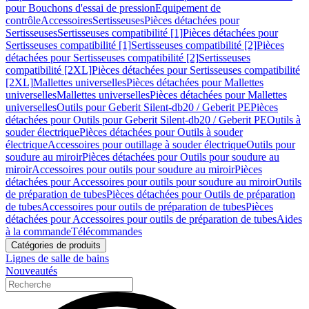
pour Bouchons d'essai de pression
Equipement de
contrôle
Accessoires
Sertisseuses
Pièces détachées pour
Sertisseuses
Sertisseuses compatibilité [1]
Pièces détachées pour
Sertisseuses compatibilité [1]
Sertisseuses compatibilité [2]
Pièces
détachées pour Sertisseuses compatibilité [2]
Sertisseuses
compatibilité [2XL]
Pièces détachées pour Sertisseuses compatibilité
[2XL]
Mallettes universelles
Pièces détachées pour Mallettes
universelles
Mallettes universelles
Pièces détachées pour Mallettes
universelles
Outils pour Geberit Silent-db20 / Geberit PE
Pièces
détachées pour Outils pour Geberit Silent-db20 / Geberit PE
Outils à
souder électrique
Pièces détachées pour Outils à souder
électrique
Accessoires pour outillage à souder électrique
Outils pour
soudure au miroir
Pièces détachées pour Outils pour soudure au
miroir
Accessoires pour outils pour soudure au miroir
Pièces
détachées pour Accessoires pour outils pour soudure au miroir
Outils
de préparation de tubes
Pièces détachées pour Outils de préparation
de tubes
Accessoires pour outils de préparation de tubes
Pièces
détachées pour Accessoires pour outils de préparation de tubes
Aides
à la commande
Télécommandes
Catégories de produits
Lignes de salle de bains
Nouveautés