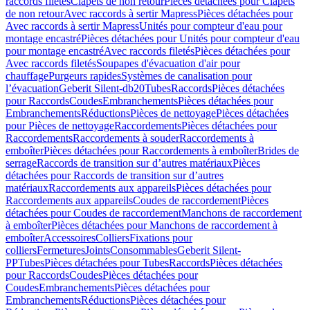
raccords filetés
Clapets de non retour
Pièces détachées pour Clapets
de non retour
Avec raccords à sertir Mapress
Pièces détachées pour
Avec raccords à sertir Mapress
Unités pour compteur d'eau pour
montage encastré
Pièces détachées pour Unités pour compteur d'eau
pour montage encastré
Avec raccords filetés
Pièces détachées pour
Avec raccords filetés
Soupapes d'évacuation d'air pour
chauffage
Purgeurs rapides
Systèmes de canalisation pour
l’évacuation
Geberit Silent-db20
Tubes
Raccords
Pièces détachées
pour Raccords
Coudes
Embranchements
Pièces détachées pour
Embranchements
Réductions
Pièces de nettoyage
Pièces détachées
pour Pièces de nettoyage
Raccordements
Pièces détachées pour
Raccordements
Raccordements à souder
Raccordements à
emboîter
Pièces détachées pour Raccordements à emboîter
Brides de
serrage
Raccords de transition sur d’autres matériaux
Pièces
détachées pour Raccords de transition sur d’autres
matériaux
Raccordements aux appareils
Pièces détachées pour
Raccordements aux appareils
Coudes de raccordement
Pièces
détachées pour Coudes de raccordement
Manchons de raccordement
à emboîter
Pièces détachées pour Manchons de raccordement à
emboîter
Accessoires
Colliers
Fixations pour
colliers
Fermetures
Joints
Consommables
Geberit Silent-
PP
Tubes
Pièces détachées pour Tubes
Raccords
Pièces détachées
pour Raccords
Coudes
Pièces détachées pour
Coudes
Embranchements
Pièces détachées pour
Embranchements
Réductions
Pièces détachées pour