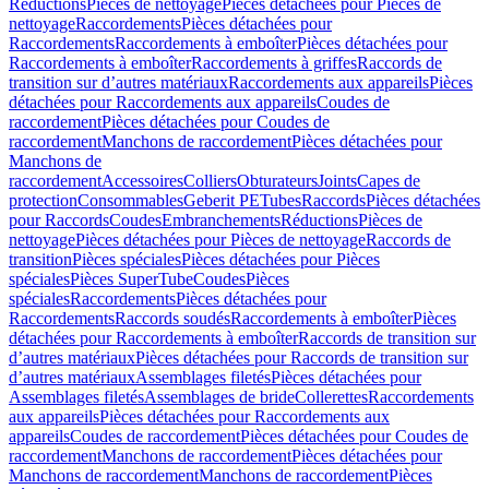
Réductions
Pièces de nettoyage
Pièces détachées pour Pièces de
nettoyage
Raccordements
Pièces détachées pour
Raccordements
Raccordements à emboîter
Pièces détachées pour
Raccordements à emboîter
Raccordements à griffes
Raccords de
transition sur d’autres matériaux
Raccordements aux appareils
Pièces
détachées pour Raccordements aux appareils
Coudes de
raccordement
Pièces détachées pour Coudes de
raccordement
Manchons de raccordement
Pièces détachées pour
Manchons de
raccordement
Accessoires
Colliers
Obturateurs
Joints
Capes de
protection
Consommables
Geberit PE
Tubes
Raccords
Pièces détachées
pour Raccords
Coudes
Embranchements
Réductions
Pièces de
nettoyage
Pièces détachées pour Pièces de nettoyage
Raccords de
transition
Pièces spéciales
Pièces détachées pour Pièces
spéciales
Pièces SuperTube
Coudes
Pièces
spéciales
Raccordements
Pièces détachées pour
Raccordements
Raccords soudés
Raccordements à emboîter
Pièces
détachées pour Raccordements à emboîter
Raccords de transition sur
d’autres matériaux
Pièces détachées pour Raccords de transition sur
d’autres matériaux
Assemblages filetés
Pièces détachées pour
Assemblages filetés
Assemblages de bride
Collerettes
Raccordements
aux appareils
Pièces détachées pour Raccordements aux
appareils
Coudes de raccordement
Pièces détachées pour Coudes de
raccordement
Manchons de raccordement
Pièces détachées pour
Manchons de raccordement
Manchons de raccordement
Pièces