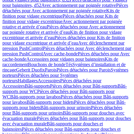
pour baignoires, d52
Avec actionnement par poignée rotative
Pièces
détachées pour Avec actionnement par poignée rotative
Kits de
finition pour vidage excentrique
Pièces détachées pour Kits de
finition pour vidage excentrique
Avec actionnement par poignée
rotative et arrivée d’eau
Pièces détachées pour Avec actionnement
par poignée rotative et arrivée d’eau
Kits de finition pour vidage
excentrique et arrivée d’eau
Pièces détachées pour Kits de finition
pour vidage excentrique et arrivée d’eau
Avec déclenchement par
pression PushControl
Pièces détachées pour Avec déclenchement par
pression PushControl
Avec cache-bonde
Pièces détachées pour Avec
cache-bonde
Accessoires pour vidages pour baignoires
Kits de
raccordement
Bouchons de bonde
Tés
Systèmes d’installation et de
rinçage
Geberit Duofix
Parois
Pièces détachées pour Parois
Systèmes
porteurs
Pièces détachées pour Systèmes
porteurs
Habillages
Accessoires
Pièces détachées pour
Accessoires
Bâti-supports
Pièces détachées pour Bâti-supports
Bâti-
supports pour WC
Pièces détachées pour Bâti-supports pour
WC
Bâti-supports pour lavabos
Pièces détachées pour Bâti-supports
pour lavabos
Bâti-supports pour bidets
Pièces détachées pour Bâti-
supports pour bidets
Bâti-supports pour urinoirs
Pièces détachées
pour Bâti-supports pour urinoirs
Bâti-supports pour douches avec
évacuation murale
Pièces détachées pour Bâti-supports pour douches
avec évacuation murale
Bâti-supports pour douches et
baignoires
Pièces détachées pour Bâti-supports pour douches et