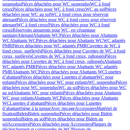
suspendus
Pièces détachées pour WC suspendus
WC à fond
creux
Pièces détachées pour WC à fond creux
WC au sol
Pièces
détachées pour WC au sol
WC à fond creux pour réservoir
attenant
Pièces détachées pour WC à fond creux pour réservoir
attenant
WC à fond creux
Pièces détachées pour WC à fond
creux
Réservoirs apparents pour WC, en céramique
sanitaire
Attenant
Abattants WC
Pièces détachées pour Abattants
WC
Abattants WC
Pièces détachées pour Abattants WC
WC adaptés
PMR
Pièces détachées pour WC adaptés PMR
Cuvettes de WC à
fond creux, surélevés
Pièces détachées pour Cuvettes de WC à fond
creux, surélevés
Cuvettes de WC à fond creux, rallongés
Pièces
détachées pour Cuvettes de WC à fond creux, rallongés
Abattants
WC adaptés PMR
Pièces détachées pour Abattants WC adaptés
PMR
Abattants WC
Pièces détachées pour Abattants WC
Lunettes
d’abattant
Pièces détachées pour Lunettes d’abattant
WC pour
enfants
Pièces détachées pour WC pour enfants
WC suspendus
Pièces
détachées pour WC suspendus
WC au sol
Pièces détachées pour WC
au sol
Abattants WC pour enfants
Pièces détachées pour Abattants
WC pour enfants
Abattants WC
Pièces détachées pour Abattants
WC
Lunettes d’abattant
Pièces détachées pour Lunettes
d’abattant
Siège à la turque
Avec rinçage
Accessoires
Matériel de
fixation
Bidets
Bidets suspendus
Pièces détachées pour Bidets
suspendus
Bidets au sol
Pièces détachées pour Bidets au
sol
Accessoires
Pièces détachées pour Accessoires
Plaques de
déclenchement et commandes de WC
Plaques de