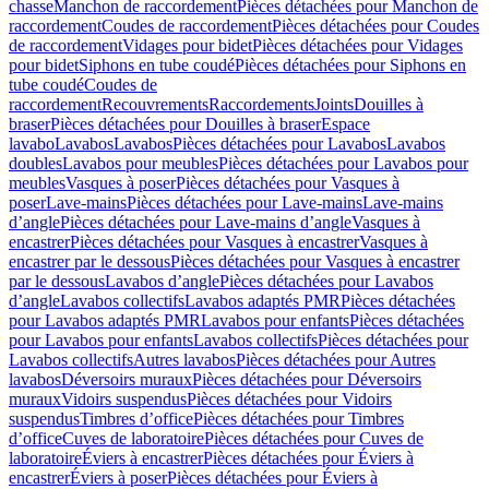
chasse
Manchon de raccordement
Pièces détachées pour Manchon de
raccordement
Coudes de raccordement
Pièces détachées pour Coudes
de raccordement
Vidages pour bidet
Pièces détachées pour Vidages
pour bidet
Siphons en tube coudé
Pièces détachées pour Siphons en
tube coudé
Coudes de
raccordement
Recouvrements
Raccordements
Joints
Douilles à
braser
Pièces détachées pour Douilles à braser
Espace
lavabo
Lavabos
Lavabos
Pièces détachées pour Lavabos
Lavabos
doubles
Lavabos pour meubles
Pièces détachées pour Lavabos pour
meubles
Vasques à poser
Pièces détachées pour Vasques à
poser
Lave-mains
Pièces détachées pour Lave-mains
Lave-mains
d’angle
Pièces détachées pour Lave-mains d’angle
Vasques à
encastrer
Pièces détachées pour Vasques à encastrer
Vasques à
encastrer par le dessous
Pièces détachées pour Vasques à encastrer
par le dessous
Lavabos d’angle
Pièces détachées pour Lavabos
d’angle
Lavabos collectifs
Lavabos adaptés PMR
Pièces détachées
pour Lavabos adaptés PMR
Lavabos pour enfants
Pièces détachées
pour Lavabos pour enfants
Lavabos collectifs
Pièces détachées pour
Lavabos collectifs
Autres lavabos
Pièces détachées pour Autres
lavabos
Déversoirs muraux
Pièces détachées pour Déversoirs
muraux
Vidoirs suspendus
Pièces détachées pour Vidoirs
suspendus
Timbres dʼoffice
Pièces détachées pour Timbres
dʼoffice
Cuves de laboratoire
Pièces détachées pour Cuves de
laboratoire
Éviers à encastrer
Pièces détachées pour Éviers à
encastrer
Éviers à poser
Pièces détachées pour Éviers à