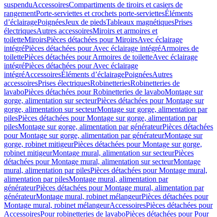
suspendu
Accessoires
Compartiments de tiroirs et casiers de
rangement
Porte-serviettes et crochets porte-serviettes
Éléments
d’éclairage
Poignées
Jeux de pieds
Tableaux magnétiques
Prises
électriques
Autres accessoires
Miroirs et armoires et
toilette
Miroirs
Pièces détachées pour Miroirs
Avec éclairage
intégré
Pièces détachées pour Avec éclairage intégré
Armoires de
toilette
Pièces détachées pour Armoires de toilette
Avec éclairage
intégré
Pièces détachées pour Avec éclairage
intégré
Accessoires
Éléments d’éclairage
Poignées
Autres
accessoires
Prises électriques
Robinetteries
Robinetteries de
lavabo
Pièces détachées pour Robinetteries de lavabo
Montage sur
gorge, alimentation sur secteur
Pièces détachées pour Montage sur
gorge, alimentation sur secteur
Montage sur gorge, alimentation par
piles
Pièces détachées pour Montage sur gorge, alimentation par
piles
Montage sur gorge, alimentation par générateur
Pièces détachées
pour Montage sur gorge, alimentation par générateur
Montage sur
gorge, robinet mitigeur
Pièces détachées pour Montage sur gorge,
robinet mitigeur
Montage mural, alimentation sur secteur
Pièces
détachées pour Montage mural, alimentation sur secteur
Montage
mural, alimentation par piles
Pièces détachées pour Montage mural,
alimentation par piles
Montage mural, alimentation par
générateur
Pièces détachées pour Montage mural, alimentation par
générateur
Montage mural, robinet mélangeur
Pièces détachées pour
Montage mural, robinet mélangeur
Accessoires
Pièces détachées pour
Accessoires
Pour robinetteries de lavabo
Pièces détachées pour Pour