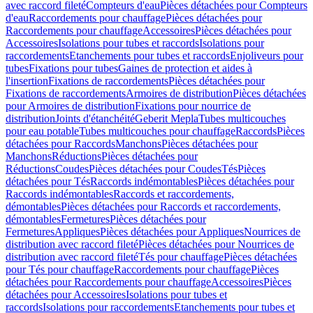
avec raccord fileté
Compteurs d'eau
Pièces détachées pour Compteurs
d'eau
Raccordements pour chauffage
Pièces détachées pour
Raccordements pour chauffage
Accessoires
Pièces détachées pour
Accessoires
Isolations pour tubes et raccords
Isolations pour
raccordements
Etanchements pour tubes et raccords
Enjoliveurs pour
tubes
Fixations pour tubes
Gaines de protection et aides à
l'insertion
Fixations de raccordements
Pièces détachées pour
Fixations de raccordements
Armoires de distribution
Pièces détachées
pour Armoires de distribution
Fixations pour nourrice de
distribution
Joints d'étanchéité
Geberit Mepla
Tubes multicouches
pour eau potable
Tubes multicouches pour chauffage
Raccords
Pièces
détachées pour Raccords
Manchons
Pièces détachées pour
Manchons
Réductions
Pièces détachées pour
Réductions
Coudes
Pièces détachées pour Coudes
Tés
Pièces
détachées pour Tés
Raccords indémontables
Pièces détachées pour
Raccords indémontables
Raccords et raccordements,
démontables
Pièces détachées pour Raccords et raccordements,
démontables
Fermetures
Pièces détachées pour
Fermetures
Appliques
Pièces détachées pour Appliques
Nourrices de
distribution avec raccord fileté
Pièces détachées pour Nourrices de
distribution avec raccord fileté
Tés pour chauffage
Pièces détachées
pour Tés pour chauffage
Raccordements pour chauffage
Pièces
détachées pour Raccordements pour chauffage
Accessoires
Pièces
détachées pour Accessoires
Isolations pour tubes et
raccords
Isolations pour raccordements
Etanchements pour tubes et