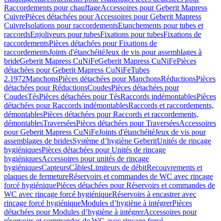
Raccordements pour chauffage
Accessoires pour Geberit Mapress
Cuivre
Pièces détachées pour Accessoires pour Geberit Mapress
Cuivre
Isolations pour raccordements
Etanchements pour tubes et
raccords
Enjoliveurs pour tubes
Fixations pour tubes
Fixations de
raccordements
Pièces détachées pour Fixations de
raccordements
Joints d'étanchéité
Jeux de vis pour assemblages à
bride
Geberit Mapress CuNiFe
Geberit Mapress CuNiFe
Pièces
détachées pour Geberit Mapress CuNiFe
Tubes
2.1972
Manchons
Pièces détachées pour Manchons
Réductions
Pièces
détachées pour Réductions
Coudes
Pièces détachées pour
Coudes
Tés
Pièces détachées pour Tés
Raccords indémontables
Pièces
détachées pour Raccords indémontables
Raccords et raccordements,
démontables
Pièces détachées pour Raccords et raccordements,
démontables
Traversées
Pièces détachées pour Traversées
Accessoires
pour Geberit Mapress CuNiFe
Joints d'étanchéité
Jeux de vis pour
assemblages de brides
Système d’hygiène Geberit
Unités de rinçage
hygiéniques
Pièces détachées pour Unités de rinçage
hygiéniques
Accessoires pour unités de rinçage
hygiéniques
Capteurs
Câbles
Limiteurs de débit
Recouvrements et
plaques de fermeture
Réservoirs et commandes de WC avec rinçage
forcé hygiénique
Pièces détachées pour Réservoirs et commandes de
WC avec rinçage forcé hygiénique
Réservoirs à encastrer avec
rinçage forcé hygiénique
Modules d’hygiène à intégrer
Pièces
détachées pour Modules d’hygiène à intégrer
Accessoires pour
réservoirs et commandes de WC avec rinçage forcé