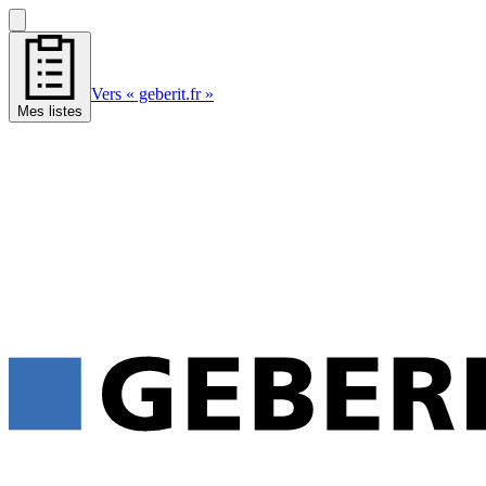
Vers « geberit.fr »
Mes listes