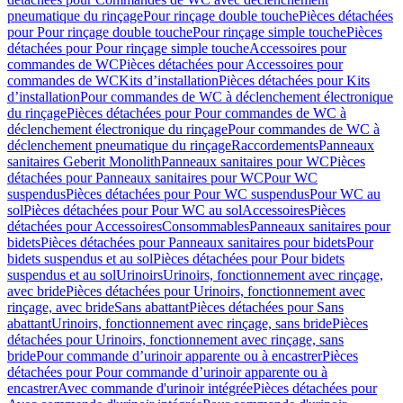
pneumatique du rinçage
Pour rinçage double touche
Pièces détachées
pour Pour rinçage double touche
Pour rinçage simple touche
Pièces
détachées pour Pour rinçage simple touche
Accessoires pour
commandes de WC
Pièces détachées pour Accessoires pour
commandes de WC
Kits d’installation
Pièces détachées pour Kits
d’installation
Pour commandes de WC à déclenchement électronique
du rinçage
Pièces détachées pour Pour commandes de WC à
déclenchement électronique du rinçage
Pour commandes de WC à
déclenchement pneumatique du rinçage
Raccordements
Panneaux
sanitaires Geberit Monolith
Panneaux sanitaires pour WC
Pièces
détachées pour Panneaux sanitaires pour WC
Pour WC
suspendus
Pièces détachées pour Pour WC suspendus
Pour WC au
sol
Pièces détachées pour Pour WC au sol
Accessoires
Pièces
détachées pour Accessoires
Consommables
Panneaux sanitaires pour
bidets
Pièces détachées pour Panneaux sanitaires pour bidets
Pour
bidets suspendus et au sol
Pièces détachées pour Pour bidets
suspendus et au sol
Urinoirs
Urinoirs, fonctionnement avec rinçage,
avec bride
Pièces détachées pour Urinoirs, fonctionnement avec
rinçage, avec bride
Sans abattant
Pièces détachées pour Sans
abattant
Urinoirs, fonctionnement avec rinçage, sans bride
Pièces
détachées pour Urinoirs, fonctionnement avec rinçage, sans
bride
Pour commande d’urinoir apparente ou à encastrer
Pièces
détachées pour Pour commande d’urinoir apparente ou à
encastrer
Avec commande d'urinoir intégrée
Pièces détachées pour