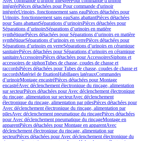
Avec commande d'urinoir intégrée
Pour commande d'urinoir
intégrée
Pièces détachées pour Pour commande d'urinoir
intégrée
Urinoirs, fonctionnement sans eau
Pièces détachées pour
Urinoirs, fonctionnement sans eau
Sans abattant
Pièces détachées
pour Sans abattant
Séparations d’urinoirs
Pièces détachées pour
Séparations d’urinoirs
Séparations d’urinoirs en matière
synthétique
Pièces détachées pour Séparations d’urinoirs en matière
synthétique
Séparations d’urinoirs en verre
Pièces détachées pour
Séparations d’urinoirs en verre
Séparations d’urinoirs en céramique
sanitaire
Pièces détachées pour Séparations d’urinoirs en céramique
sanitaire
Accessoires
Pièces détachées pour Accessoires
Siphons et
accessoires de siphon
Tubes de chasse, coudes de chasse et
raccords
Pièces détachées pour Tubes de chasse, coudes de chasse et
raccords
Matériel de fixation
Habillages latéraux
Commandes
dʼurinoir
Montage encastré
Pièces détachées pour Montage
encastré
Avec déclenchement électronique du rinçage, alimentation
sur secteur
Pièces détachées pour Avec déclenchement électronique
du rinçage, alimentation sur secteur
Avec déclenchement
électronique du rinçage, alimentation par piles
Pièces détachées pour
Avec déclenchement électronique du rinçage, alimentation par
piles
Avec déclenchement pneumatique du rinçage
Pièces détachées
pour Avec déclenchement pneumatique du rinçage
Montage en
apparent
Pièces détachées pour Montage en apparent
Avec
déclenchement électronique du rinçage, alimentation sur
secteur
Pièces détachées pour Avec déclenchement électronique du