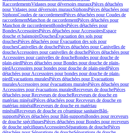
Raccordements
Vidages pour déversoirs muraux
Pièces détachées
pour Vidages pour déversoirs muraux
Siphons
Pièces détachées pour
Siphons
Coudes de raccordement
Pièces détachées pour Coudes de
raccordement
Manchon de raccordement
Pièces détachées pour
Manchon de raccordement
Bondes
Pièces détachées pour
Bondes
Accessoires
Pièces détachées pour Accessoires
Espace
douche et baignoire
Douches
Évacuation des sols pour
douches
Pièces détachées pour Évacuation des sols pour
douches
Canivelles de douche
Pièces détachées pour Canivelles de
douche
Accessoires pour canivelles de douche
Pièces détachées pour
Accessoires pour canivelles de douche
Bondes pour douche de
plain-pied
Pièces détachées pour Bondes pour douche de plain-
pied
Accessoires pour bondes pour douche de plain-pied
Pièces
détachées pour Accessoires pour bondes pour douche de plain-
pied
Evacuations murales
Pièces détachées pour Evacuations
murales
Accessoires pour évacuations murales
Pièces détachées pour
Accessoires pour évacuations murales
Receveurs de douche
Pièces
détachées pour Receveurs de douche
Receveurs de douche en
matériau minéral
Pièces détachées pour Receveurs de douche en
matériau minéral
Receveurs de douche en matériau
minéral
Receveurs de douche en céramique sanitaire
Bâti-
supports
Pièces détachées pour Bâti-supports
Bondes pour receveurs
de douche spécifiques
Pièces détachées pour Bondes pour receveurs
de douche spécifiques
Accessoires
Séparations de douche
Pièces
détachées pour Séparations de douche
Séparations de douche