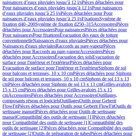
naissances d’eaux pluviales jusqu’à 12 l/s
Pièces détachées pour
Pour naissances d’eaux pluviales jusqu’à 12 l/s
Pour naissances
d’eaux pluviales jusqu’à 25 l/s
Pièces détachées pour Pour
naissances d’eaux pluviales jusqu’à 25 l/s
Fixations
Système de
fixation d40–200
Système de fixation d250–315
Accessoires
Pièces
détachées pour Accessoires
Pour naissances
Pièces détachées pour
Pour naissances
Pour fixations
Évacuation des eaux de toiture
conventionnelle
Naissances d'eaux pluviales
Pièces détachées pour
Naissances d'eaux pluviales
Raccords au pare-vapeur
Pièces
détachées pour Raccords au pare-vapeur
Accessoires
Pièces
détachées pour Accessoires
Évacuation des sols
Evacuation de
surface pour l'intérieur et l'extérieur
Pièces détachées pour
Evacuation de surface pour l'intérieur et l'extérieur
Siphons de sol
pour balcons et terrasses, 10 x 10 cm
Pièces détachées pour Siphons
de sol pour balcons et terrasses, 10 x 10 cm
Siphons de sol 13 x 13
cm
Pièces détachées pour Siphons de sol 13 x 13 cm
Grilles-avaloirs
15 x 15 cm
Pièces détachées pour Grilles-avaloirs 15 x 15
cm
Accessoires
Pièces détachées pour Accessoires
Outillages,
composants réseau et logiciels
Outillages
Outils pour Geberit
FlowFit
Pièces détachées pour Outils pour Geberit FlowFit
Outils de
sertissage manuel
Pièces détachées pour Outils de sertissage
manuel
Compatibilité des outils de sertissage [1]
Pièces détachées
pour Compatibilité des outils de sertissage [1]
Compatibilité des
outils de sertissage [2]
Pièces détachées pour Compatibilité des outils
de sertissage [2]
Outils de préparation de tubes
Pièces détachées pour