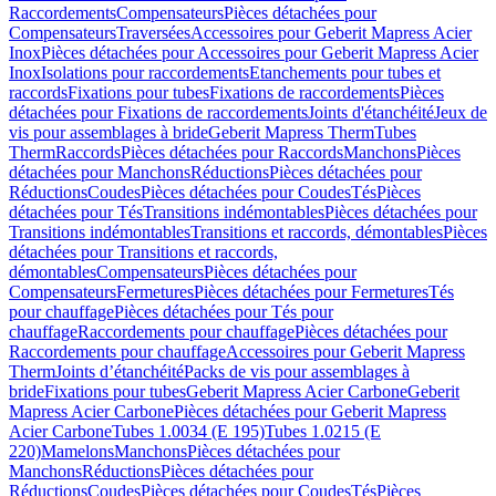
Raccordements
Compensateurs
Pièces détachées pour
Compensateurs
Traversées
Accessoires pour Geberit Mapress Acier
Inox
Pièces détachées pour Accessoires pour Geberit Mapress Acier
Inox
Isolations pour raccordements
Etanchements pour tubes et
raccords
Fixations pour tubes
Fixations de raccordements
Pièces
détachées pour Fixations de raccordements
Joints d'étanchéité
Jeux de
vis pour assemblages à bride
Geberit Mapress Therm
Tubes
Therm
Raccords
Pièces détachées pour Raccords
Manchons
Pièces
détachées pour Manchons
Réductions
Pièces détachées pour
Réductions
Coudes
Pièces détachées pour Coudes
Tés
Pièces
détachées pour Tés
Transitions indémontables
Pièces détachées pour
Transitions indémontables
Transitions et raccords, démontables
Pièces
détachées pour Transitions et raccords,
démontables
Compensateurs
Pièces détachées pour
Compensateurs
Fermetures
Pièces détachées pour Fermetures
Tés
pour chauffage
Pièces détachées pour Tés pour
chauffage
Raccordements pour chauffage
Pièces détachées pour
Raccordements pour chauffage
Accessoires pour Geberit Mapress
Therm
Joints d’étanchéité
Packs de vis pour assemblages à
bride
Fixations pour tubes
Geberit Mapress Acier Carbone
Geberit
Mapress Acier Carbone
Pièces détachées pour Geberit Mapress
Acier Carbone
Tubes 1.0034 (E 195)
Tubes 1.0215 (E
220)
Mamelons
Manchons
Pièces détachées pour
Manchons
Réductions
Pièces détachées pour
Réductions
Coudes
Pièces détachées pour Coudes
Tés
Pièces