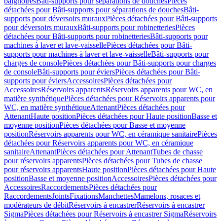
baignoires
Bâti-supports pour séparations de douches
Pièces
détachées pour Bâti-supports pour séparations de douches
Bâti-
supports pour déversoirs muraux
Pièces détachées pour Bâti-supports
pour déversoirs muraux
Bâti-supports pour robinetteries
Pièces
détachées pour Bâti-supports pour robinetteries
Bâti-supports pour
machines à laver et lave-vaisselle
Pièces détachées pour Bâti-
supports pour machines à laver et lave-vaisselle
Bâti-supports pour
charges de console
Pièces détachées pour Bâti-supports pour charges
de console
Bâti-supports pour éviers
Pièces détachées pour Bâti-
supports pour éviers
Accessoires
Pièces détachées pour
Accessoires
Réservoirs apparents
Réservoirs apparents pour WC, en
matière synthétique
Pièces détachées pour Réservoirs apparents pour
WC, en matière synthétique
Attenant
Pièces détachées pour
Attenant
Haute position
Pièces détachées pour Haute position
Basse et
moyenne position
Pièces détachées pour Basse et moyenne
position
Réservoirs apparents pour WC, en céramique sanitaire
Pièces
détachées pour Réservoirs apparents pour WC, en céramique
sanitaire
Attenant
Pièces détachées pour Attenant
Tubes de chasse
pour réservoirs apparents
Pièces détachées pour Tubes de chasse
pour réservoirs apparents
Haute position
Pièces détachées pour Haute
position
Basse et moyenne position
Accessoires
Pièces détachées pour
Accessoires
Raccordements
Pièces détachées pour
Raccordements
Joints
Fixations
Manchettes
Mamelons, rosaces et
modérateurs de débit
Réservoirs à encastrer
Réservoirs à encastrer
Sigma
Pièces détachées pour Réservoirs à encastrer Sigma
Réservoirs