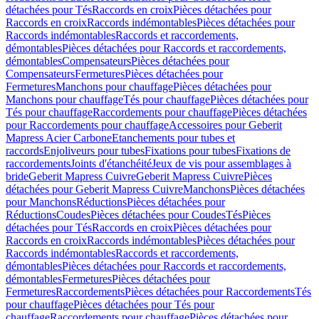
détachées pour Tés
Raccords en croix
Pièces détachées pour
Raccords en croix
Raccords indémontables
Pièces détachées pour
Raccords indémontables
Raccords et raccordements,
démontables
Pièces détachées pour Raccords et raccordements,
démontables
Compensateurs
Pièces détachées pour
Compensateurs
Fermetures
Pièces détachées pour
Fermetures
Manchons pour chauffage
Pièces détachées pour
Manchons pour chauffage
Tés pour chauffage
Pièces détachées pour
Tés pour chauffage
Raccordements pour chauffage
Pièces détachées
pour Raccordements pour chauffage
Accessoires pour Geberit
Mapress Acier Carbone
Etanchements pour tubes et
raccords
Enjoliveurs pour tubes
Fixations pour tubes
Fixations de
raccordements
Joints d'étanchéité
Jeux de vis pour assemblages à
bride
Geberit Mapress Cuivre
Geberit Mapress Cuivre
Pièces
détachées pour Geberit Mapress Cuivre
Manchons
Pièces détachées
pour Manchons
Réductions
Pièces détachées pour
Réductions
Coudes
Pièces détachées pour Coudes
Tés
Pièces
détachées pour Tés
Raccords en croix
Pièces détachées pour
Raccords en croix
Raccords indémontables
Pièces détachées pour
Raccords indémontables
Raccords et raccordements,
démontables
Pièces détachées pour Raccords et raccordements,
démontables
Fermetures
Pièces détachées pour
Fermetures
Raccordements
Pièces détachées pour Raccordements
Tés
pour chauffage
Pièces détachées pour Tés pour
chauffage
Raccordements pour chauffage
Pièces détachées pour