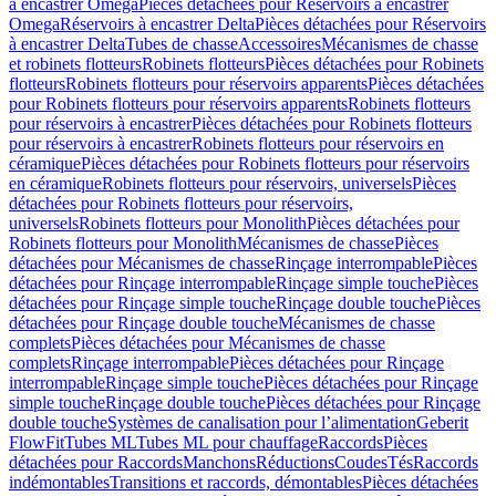
à encastrer Omega
Pièces détachées pour Réservoirs à encastrer
Omega
Réservoirs à encastrer Delta
Pièces détachées pour Réservoirs
à encastrer Delta
Tubes de chasse
Accessoires
Mécanismes de chasse
et robinets flotteurs
Robinets flotteurs
Pièces détachées pour Robinets
flotteurs
Robinets flotteurs pour réservoirs apparents
Pièces détachées
pour Robinets flotteurs pour réservoirs apparents
Robinets flotteurs
pour réservoirs à encastrer
Pièces détachées pour Robinets flotteurs
pour réservoirs à encastrer
Robinets flotteurs pour réservoirs en
céramique
Pièces détachées pour Robinets flotteurs pour réservoirs
en céramique
Robinets flotteurs pour réservoirs, universels
Pièces
détachées pour Robinets flotteurs pour réservoirs,
universels
Robinets flotteurs pour Monolith
Pièces détachées pour
Robinets flotteurs pour Monolith
Mécanismes de chasse
Pièces
détachées pour Mécanismes de chasse
Rinçage interrompable
Pièces
détachées pour Rinçage interrompable
Rinçage simple touche
Pièces
détachées pour Rinçage simple touche
Rinçage double touche
Pièces
détachées pour Rinçage double touche
Mécanismes de chasse
complets
Pièces détachées pour Mécanismes de chasse
complets
Rinçage interrompable
Pièces détachées pour Rinçage
interrompable
Rinçage simple touche
Pièces détachées pour Rinçage
simple touche
Rinçage double touche
Pièces détachées pour Rinçage
double touche
Systèmes de canalisation pour l’alimentation
Geberit
FlowFit
Tubes ML
Tubes ML pour chauffage
Raccords
Pièces
détachées pour Raccords
Manchons
Réductions
Coudes
Tés
Raccords
indémontables
Transitions et raccords, démontables
Pièces détachées