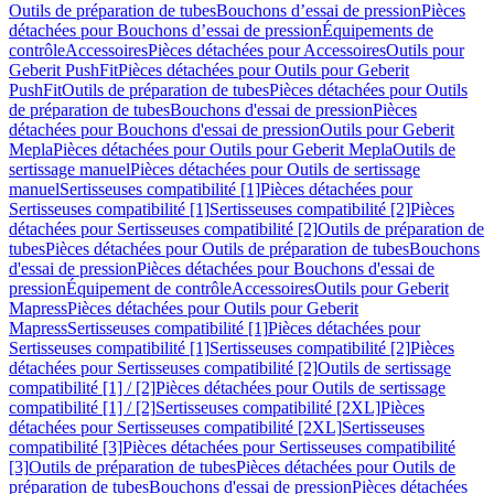
Outils de préparation de tubes
Bouchons d’essai de pression
Pièces
détachées pour Bouchons d’essai de pression
Équipements de
contrôle
Accessoires
Pièces détachées pour Accessoires
Outils pour
Geberit PushFit
Pièces détachées pour Outils pour Geberit
PushFit
Outils de préparation de tubes
Pièces détachées pour Outils
de préparation de tubes
Bouchons d'essai de pression
Pièces
détachées pour Bouchons d'essai de pression
Outils pour Geberit
Mepla
Pièces détachées pour Outils pour Geberit Mepla
Outils de
sertissage manuel
Pièces détachées pour Outils de sertissage
manuel
Sertisseuses compatibilité [1]
Pièces détachées pour
Sertisseuses compatibilité [1]
Sertisseuses compatibilité [2]
Pièces
détachées pour Sertisseuses compatibilité [2]
Outils de préparation de
tubes
Pièces détachées pour Outils de préparation de tubes
Bouchons
d'essai de pression
Pièces détachées pour Bouchons d'essai de
pression
Équipement de contrôle
Accessoires
Outils pour Geberit
Mapress
Pièces détachées pour Outils pour Geberit
Mapress
Sertisseuses compatibilité [1]
Pièces détachées pour
Sertisseuses compatibilité [1]
Sertisseuses compatibilité [2]
Pièces
détachées pour Sertisseuses compatibilité [2]
Outils de sertissage
compatibilité [1] / [2]
Pièces détachées pour Outils de sertissage
compatibilité [1] / [2]
Sertisseuses compatibilité [2XL]
Pièces
détachées pour Sertisseuses compatibilité [2XL]
Sertisseuses
compatibilité [3]
Pièces détachées pour Sertisseuses compatibilité
[3]
Outils de préparation de tubes
Pièces détachées pour Outils de
préparation de tubes
Bouchons d'essai de pression
Pièces détachées