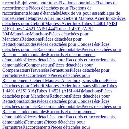
raccords
Enjoliveurs pour tubes
Fixations pour tubes
Fixations de
raccordements
Pièces détachées pour Fixations de
raccordements
Joints d'étanchéité
Jeux de vis pour assemblages de
brides
Geberit Mapress Acier Inox
Geberit Mapress Acier Inox
Pièces
détachées pour Geberit Mapress Acier Inox
Tubes 1.4401 (AISI
316)
Tubes 1.4521 (AISI 444)
Tubes 1.4301 (AISI
304)
Mamelons
Manchons
Pièces détachées pour
Manchons
Réductions
Pièces détachées pour
Réductions
Coudes
Pièces détachées pour Coudes
Tés
Pièces
détachées pour Tés
Raccords indémontables
Pièces détachées pour
Raccords indémontables
Raccords et raccordements,
démontables
Pièces détachées pour Raccords et raccordements,
démontables
Compensateurs
Pièces détachées pour
Compensateurs
Traversées
Fermetures
Pièces détachées pour
Fermetures
Raccordements
Pièces détachées pour
Raccordements
Geberit Mapress Acier Inox, sans silicone
Pièces
détachées pour Geberit Mapress Acier Inox, sans silicone
Tubes
1.4401 (AISI 316)
Tubes 1.4521 (AISI 444)
Manchons
Pièces
détachées pour Manchons
Réductions
Pièces détachées pour
Réductions
Coudes
Pièces détachées pour Coudes
Tés
Pièces
détachées pour Tés
Raccords indémontables
Pièces détachées pour
Raccords indémontables
Raccords et raccordements,
démontables
Pièces détachées pour Raccords et raccordements,
démontables
Fermetures
Pièces détachées pour
Fermetures
Raccordements
Pièces détachées pour