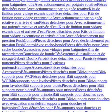
pour baignoires, d52
Avec actionnement par poignée rotative
Pièces
détachées pour Avec actionnement par poignée rotative
Kits de
finition pour vidage excentrique
Pièces détachées pour Kits de
finition pour vidage excentrique
Avec actionnement par poignée
rotative et arrivée d’eau
Pièces détachées pour Avec actionnement
par poignée rotative et arrivée d’eau
Kits de finition pour vidage
excentrique et arrivée d’eau
Pièces détachées pour Kits de finition
pour vidage excentrique et arrivée d’eau
Avec déclenchement par
pression PushControl
Pièces détachées pour Avec déclenchement par
pression PushControl
Avec cache-bonde
Pièces détachées pour Avec
cache-bonde
Accessoires pour vidages pour baignoires
Kits de
raccordement
Bouchons de bonde
Tés
Systèmes d’installation et de
rinçage
Geberit Duofix
Parois
Pièces détachées pour Parois
Systèmes
porteurs
Pièces détachées pour Systèmes
porteurs
Habillages
Accessoires
Pièces détachées pour
Accessoires
Bâti-supports
Pièces détachées pour Bâti-supports
Bâti-
supports pour WC
Pièces détachées pour Bâti-supports pour
WC
Bâti-supports pour lavabos
Pièces détachées pour Bâti-supports
pour lavabos
Bâti-supports pour bidets
Pièces détachées pour Bâti-
supports pour bidets
Bâti-supports pour urinoirs
Pièces détachées
pour Bâti-supports pour urinoirs
Bâti-supports pour douches avec
évacuation murale
Pièces détachées pour Bâti-supports pour douches
avec évacuation murale
Bâti-supports pour douches et
baignoires
Pièces détachées pour Bâti-supports pour douches et