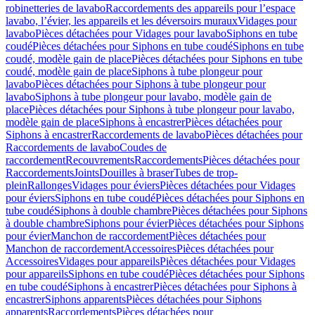
robinetteries de lavabo
Raccordements des appareils pour l’espace
lavabo, l’évier, les appareils et les déversoirs muraux
Vidages pour
lavabo
Pièces détachées pour Vidages pour lavabo
Siphons en tube
coudé
Pièces détachées pour Siphons en tube coudé
Siphons en tube
coudé, modèle gain de place
Pièces détachées pour Siphons en tube
coudé, modèle gain de place
Siphons à tube plongeur pour
lavabo
Pièces détachées pour Siphons à tube plongeur pour
lavabo
Siphons à tube plongeur pour lavabo, modèle gain de
place
Pièces détachées pour Siphons à tube plongeur pour lavabo,
modèle gain de place
Siphons à encastrer
Pièces détachées pour
Siphons à encastrer
Raccordements de lavabo
Pièces détachées pour
Raccordements de lavabo
Coudes de
raccordement
Recouvrements
Raccordements
Pièces détachées pour
Raccordements
Joints
Douilles à braser
Tubes de trop-
plein
Rallonges
Vidages pour éviers
Pièces détachées pour Vidages
pour éviers
Siphons en tube coudé
Pièces détachées pour Siphons en
tube coudé
Siphons à double chambre
Pièces détachées pour Siphons
à double chambre
Siphons pour évier
Pièces détachées pour Siphons
pour évier
Manchon de raccordement
Pièces détachées pour
Manchon de raccordement
Accessoires
Pièces détachées pour
Accessoires
Vidages pour appareils
Pièces détachées pour Vidages
pour appareils
Siphons en tube coudé
Pièces détachées pour Siphons
en tube coudé
Siphons à encastrer
Pièces détachées pour Siphons à
encastrer
Siphons apparents
Pièces détachées pour Siphons
apparents
Raccordements
Pièces détachées pour