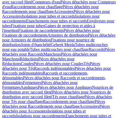
avec raccord fileté
Compteurs d'eau
Pièces détachées pour Compteurs
d'eau
Raccordements pour chauffage
Pièces détachées pour
Raccordements pour chauffage
Accessoires
Pièces détachées pour
Accessoires
Isolations pour tubes et raccords
Isolations pour
raccordements
Etanchements pour tubes et raccords
Enjoliveurs pour
tubes
Fixations pour tubes
Gaines de protection et aides à
l'insertion
Fixations de raccordements
Pièces détachées pour
Fixations de raccordements
Armoires de distribution
Pièces détachées
pour Armoires de distribution
Fixations pour nourrice de
distribution
Joints d'étanchéité
Geberit Mepla
Tubes multicouches
pour eau potable
Tubes multicouches pour chauffage
Raccords
Pièces
détachées pour Raccords
Manchons
Pièces détachées pour
Manchons
Réductions
Pièces détachées pour
Réductions
Coudes
Pièces détachées pour Coudes
Tés
Pièces
détachées pour Tés
Raccords indémontables
Pièces détachées pour
Raccords indémontables
Raccords et raccordements,
démontables
Pièces détachées pour Raccords et raccordements,
démontables
Fermetures
Pièces détachées pour
Fermetures
Appliques
Pièces détachées pour Appliques
Nourrices de
distribution avec raccord fileté
Pièces détachées pour Nourrices de
distribution avec raccord fileté
Tés pour chauffage
Pièces détachées
pour Tés pour chauffage
Raccordements pour chauffage
Pièces
détachées pour Raccordements pour chauffage
Accessoires
Pièces
détachées pour Accessoires
Isolations pour tubes et
raccords
Isolations pour raccordements
Etanchements pour tubes et