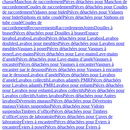
chasse
Manchon de raccordement
Pièces détachées pour Manchon de
raccordement
Coudes de raccordement
Pièces détachées pour Coudes
de raccordement
Vidages pour bidet
Pièces détachées pour Vidages
pour bidet
Siphons en tube coudé
Pièces détachées pour Siphons en
tube coudé
Coudes de
raccordement
Recouvrements
Raccordements
Joints
Douilles à
braser
Pièces détachées pour Douilles à braser
Espace
lavabo
Lavabos
Lavabos
Pièces détachées pour Lavabos
Lavabos
doubles
Lavabos pour meubles
Pièces détachées pour Lavabos pour
meubles
Vasques à poser
Pièces détachées pour Vasques à
poser
Lave-mains
Pièces détachées pour Lave-mains
Lave-mains
d’angle
Pièces détachées pour Lave-mains d’angle
Vasques à
encastrer
Pièces détachées pour Vasques à encastrer
Vasques à
encastrer par le dessous
Pièces détachées pour Vasques à encastrer
par le dessous
Lavabos d’angle
Pièces détachées pour Lavabos
d’angle
Lavabos collectifs
Lavabos adaptés PMR
Pièces détachées
pour Lavabos adaptés PMR
Lavabos pour enfants
Pièces détachées
pour Lavabos pour enfants
Lavabos collectifs
Pièces détachées pour
Lavabos collectifs
Autres lavabos
Pièces détachées pour Autres
lavabos
Déversoirs muraux
Pièces détachées pour Déversoirs
muraux
Vidoirs suspendus
Pièces détachées pour Vidoirs
suspendus
Timbres dʼoffice
Pièces détachées pour Timbres
dʼoffice
Cuves de laboratoire
Pièces détachées pour Cuves de
laboratoire
Éviers à encastrer
Pièces détachées pour Éviers à
encastrer
Éviers à poser
Pièces détachées pour Éviers à