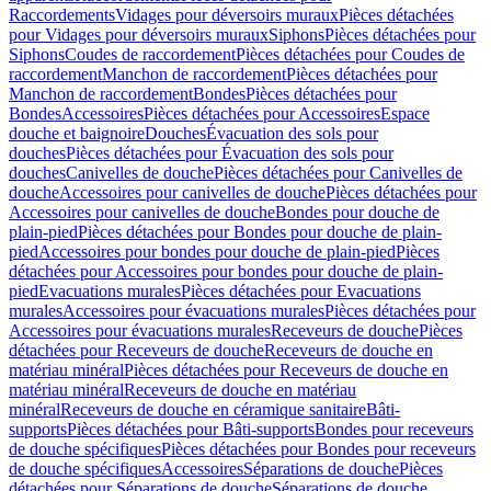
Raccordements
Vidages pour déversoirs muraux
Pièces détachées
pour Vidages pour déversoirs muraux
Siphons
Pièces détachées pour
Siphons
Coudes de raccordement
Pièces détachées pour Coudes de
raccordement
Manchon de raccordement
Pièces détachées pour
Manchon de raccordement
Bondes
Pièces détachées pour
Bondes
Accessoires
Pièces détachées pour Accessoires
Espace
douche et baignoire
Douches
Évacuation des sols pour
douches
Pièces détachées pour Évacuation des sols pour
douches
Canivelles de douche
Pièces détachées pour Canivelles de
douche
Accessoires pour canivelles de douche
Pièces détachées pour
Accessoires pour canivelles de douche
Bondes pour douche de
plain-pied
Pièces détachées pour Bondes pour douche de plain-
pied
Accessoires pour bondes pour douche de plain-pied
Pièces
détachées pour Accessoires pour bondes pour douche de plain-
pied
Evacuations murales
Pièces détachées pour Evacuations
murales
Accessoires pour évacuations murales
Pièces détachées pour
Accessoires pour évacuations murales
Receveurs de douche
Pièces
détachées pour Receveurs de douche
Receveurs de douche en
matériau minéral
Pièces détachées pour Receveurs de douche en
matériau minéral
Receveurs de douche en matériau
minéral
Receveurs de douche en céramique sanitaire
Bâti-
supports
Pièces détachées pour Bâti-supports
Bondes pour receveurs
de douche spécifiques
Pièces détachées pour Bondes pour receveurs
de douche spécifiques
Accessoires
Séparations de douche
Pièces
détachées pour Séparations de douche
Séparations de douche