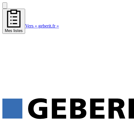
Vers « geberit.fr »
Mes listes