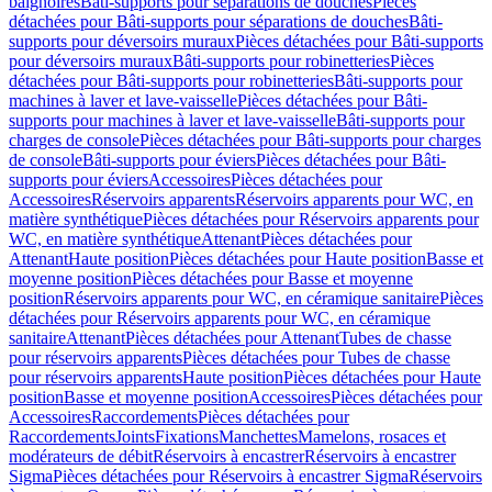
baignoires
Bâti-supports pour séparations de douches
Pièces
détachées pour Bâti-supports pour séparations de douches
Bâti-
supports pour déversoirs muraux
Pièces détachées pour Bâti-supports
pour déversoirs muraux
Bâti-supports pour robinetteries
Pièces
détachées pour Bâti-supports pour robinetteries
Bâti-supports pour
machines à laver et lave-vaisselle
Pièces détachées pour Bâti-
supports pour machines à laver et lave-vaisselle
Bâti-supports pour
charges de console
Pièces détachées pour Bâti-supports pour charges
de console
Bâti-supports pour éviers
Pièces détachées pour Bâti-
supports pour éviers
Accessoires
Pièces détachées pour
Accessoires
Réservoirs apparents
Réservoirs apparents pour WC, en
matière synthétique
Pièces détachées pour Réservoirs apparents pour
WC, en matière synthétique
Attenant
Pièces détachées pour
Attenant
Haute position
Pièces détachées pour Haute position
Basse et
moyenne position
Pièces détachées pour Basse et moyenne
position
Réservoirs apparents pour WC, en céramique sanitaire
Pièces
détachées pour Réservoirs apparents pour WC, en céramique
sanitaire
Attenant
Pièces détachées pour Attenant
Tubes de chasse
pour réservoirs apparents
Pièces détachées pour Tubes de chasse
pour réservoirs apparents
Haute position
Pièces détachées pour Haute
position
Basse et moyenne position
Accessoires
Pièces détachées pour
Accessoires
Raccordements
Pièces détachées pour
Raccordements
Joints
Fixations
Manchettes
Mamelons, rosaces et
modérateurs de débit
Réservoirs à encastrer
Réservoirs à encastrer
Sigma
Pièces détachées pour Réservoirs à encastrer Sigma
Réservoirs