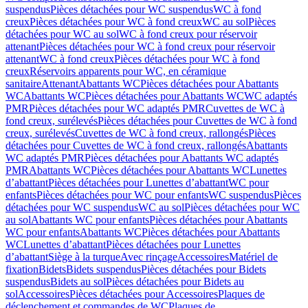
suspendus
Pièces détachées pour WC suspendus
WC à fond
creux
Pièces détachées pour WC à fond creux
WC au sol
Pièces
détachées pour WC au sol
WC à fond creux pour réservoir
attenant
Pièces détachées pour WC à fond creux pour réservoir
attenant
WC à fond creux
Pièces détachées pour WC à fond
creux
Réservoirs apparents pour WC, en céramique
sanitaire
Attenant
Abattants WC
Pièces détachées pour Abattants
WC
Abattants WC
Pièces détachées pour Abattants WC
WC adaptés
PMR
Pièces détachées pour WC adaptés PMR
Cuvettes de WC à
fond creux, surélevés
Pièces détachées pour Cuvettes de WC à fond
creux, surélevés
Cuvettes de WC à fond creux, rallongés
Pièces
détachées pour Cuvettes de WC à fond creux, rallongés
Abattants
WC adaptés PMR
Pièces détachées pour Abattants WC adaptés
PMR
Abattants WC
Pièces détachées pour Abattants WC
Lunettes
d’abattant
Pièces détachées pour Lunettes d’abattant
WC pour
enfants
Pièces détachées pour WC pour enfants
WC suspendus
Pièces
détachées pour WC suspendus
WC au sol
Pièces détachées pour WC
au sol
Abattants WC pour enfants
Pièces détachées pour Abattants
WC pour enfants
Abattants WC
Pièces détachées pour Abattants
WC
Lunettes d’abattant
Pièces détachées pour Lunettes
d’abattant
Siège à la turque
Avec rinçage
Accessoires
Matériel de
fixation
Bidets
Bidets suspendus
Pièces détachées pour Bidets
suspendus
Bidets au sol
Pièces détachées pour Bidets au
sol
Accessoires
Pièces détachées pour Accessoires
Plaques de
déclenchement et commandes de WC
Plaques de