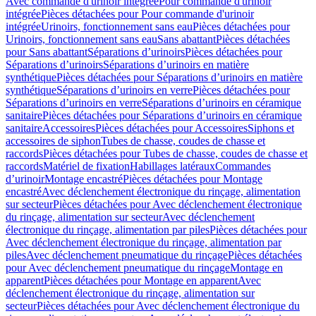
Avec commande d'urinoir intégrée
Pour commande d'urinoir
intégrée
Pièces détachées pour Pour commande d'urinoir
intégrée
Urinoirs, fonctionnement sans eau
Pièces détachées pour
Urinoirs, fonctionnement sans eau
Sans abattant
Pièces détachées
pour Sans abattant
Séparations d’urinoirs
Pièces détachées pour
Séparations d’urinoirs
Séparations d’urinoirs en matière
synthétique
Pièces détachées pour Séparations d’urinoirs en matière
synthétique
Séparations d’urinoirs en verre
Pièces détachées pour
Séparations d’urinoirs en verre
Séparations d’urinoirs en céramique
sanitaire
Pièces détachées pour Séparations d’urinoirs en céramique
sanitaire
Accessoires
Pièces détachées pour Accessoires
Siphons et
accessoires de siphon
Tubes de chasse, coudes de chasse et
raccords
Pièces détachées pour Tubes de chasse, coudes de chasse et
raccords
Matériel de fixation
Habillages latéraux
Commandes
dʼurinoir
Montage encastré
Pièces détachées pour Montage
encastré
Avec déclenchement électronique du rinçage, alimentation
sur secteur
Pièces détachées pour Avec déclenchement électronique
du rinçage, alimentation sur secteur
Avec déclenchement
électronique du rinçage, alimentation par piles
Pièces détachées pour
Avec déclenchement électronique du rinçage, alimentation par
piles
Avec déclenchement pneumatique du rinçage
Pièces détachées
pour Avec déclenchement pneumatique du rinçage
Montage en
apparent
Pièces détachées pour Montage en apparent
Avec
déclenchement électronique du rinçage, alimentation sur
secteur
Pièces détachées pour Avec déclenchement électronique du