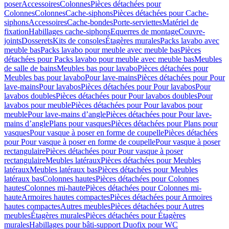
poser
Accessoires
Colonnes
Pièces détachées pour
Colonnes
Colonnes
Cache-siphons
Pièces détachées pour Cache-
siphons
Accessoires
Cache-bondes
Porte-serviettes
Matériel de
fixation
Habillages cache-siphons
Equerres de montage
Couvre-
joints
Dosserets
Kits de consoles
Étagères murales
Packs lavabo avec
meuble bas
Packs lavabo pour meuble avec meuble bas
Pièces
détachées pour Packs lavabo pour meuble avec meuble bas
Meubles
de salle de bains
Meubles bas pour lavabo
Pièces détachées pour
Meubles bas pour lavabo
Pour lave-mains
Pièces détachées pour Pour
lave-mains
Pour lavabos
Pièces détachées pour Pour lavabos
Pour
lavabos doubles
Pièces détachées pour Pour lavabos doubles
Pour
lavabos pour meuble
Pièces détachées pour Pour lavabos pour
meuble
Pour lave-mains d’angle
Pièces détachées pour Pour lave-
mains d’angle
Plans pour vasques
Pièces détachées pour Plans pour
vasques
Pour vasque à poser en forme de coupelle
Pièces détachées
pour Pour vasque à poser en forme de coupelle
Pour vasque à poser
rectangulaire
Pièces détachées pour Pour vasque à poser
rectangulaire
Meubles latéraux
Pièces détachées pour Meubles
latéraux
Meubles latéraux bas
Pièces détachées pour Meubles
latéraux bas
Colonnes hautes
Pièces détachées pour Colonnes
hautes
Colonnes mi-haute
Pièces détachées pour Colonnes mi-
haute
Armoires hautes compactes
Pièces détachées pour Armoires
hautes compactes
Autres meubles
Pièces détachées pour Autres
meubles
Étagères murales
Pièces détachées pour Étagères
murales
Habillages pour bâti-support Duofix pour WC