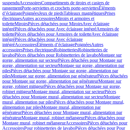
suspendu
Accessoires
Compartiments de tiroirs et casiers de
rangement
Porte-serviettes et crochets porte-serviettes
Éléments
d’éclairage
Poignées
Jeux de pieds
Tableaux magnétiques
Prises
électriques
Autres accessoires
Miroirs et armoires et
toilette
Miroirs
Pièces détachées pour Miroirs
Avec éclairage
intégré
Pièces détachées pour Avec éclairage intégré
Armoires de
toilette
Pièces détachées pour Armoires de toilette
Avec éclairage
intégré
Pièces détachées pour Avec éclairage
intégré
Accessoires
Éléments d’éclairage
Poignées
Autres
accessoires
Prises électriques
Robinetteries
Robinetteries de
lavabo
Pièces détachées pour Robinetteries de lavabo
Montage sur
gorge, alimentation sur secteur
Pièces détachées pour Montage sur
gorge, alimentation sur secteur
Montage sur gorge, alimentation par
piles
Pièces détachées pour Montage sur gorge, alimentation par
piles
Montage sur gorge, alimentation par générateur
Pièces détachées
pour Montage sur gorge, alimentation par générateur
Montage sur
gorge, robinet mitigeur
Pièces détachées pour Montage sur gorge,
robinet mitigeur
Montage mural, alimentation sur secteur
Pièces
détachées pour Montage mural, alimentation sur secteur
Montage
mural, alimentation par piles
Pièces détachées pour Montage mural,
alimentation par piles
Montage mural, alimentation par
générateur
Pièces détachées pour Montage mural, alimentation par
générateur
Montage mural, robinet mélangeur
Pièces détachées pour
Montage mural, robinet mélangeur
Accessoires
Pièces détachées pour
Accessoires
Pour robinetteries de lavabo
Pièces détachées pour Pour