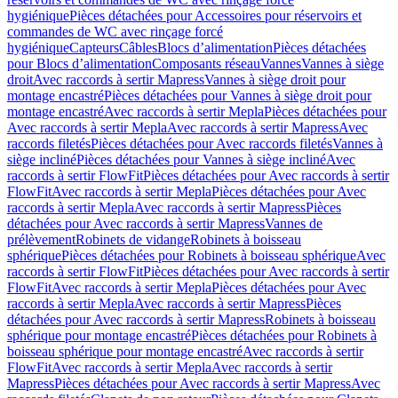
hygiénique
Pièces détachées pour Accessoires pour réservoirs et
commandes de WC avec rinçage forcé
hygiénique
Capteurs
Câbles
Blocs d’alimentation
Pièces détachées
pour Blocs d’alimentation
Composants réseau
Vannes
Vannes à siège
droit
Avec raccords à sertir Mapress
Vannes à siège droit pour
montage encastré
Pièces détachées pour Vannes à siège droit pour
montage encastré
Avec raccords à sertir Mepla
Pièces détachées pour
Avec raccords à sertir Mepla
Avec raccords à sertir Mapress
Avec
raccords filetés
Pièces détachées pour Avec raccords filetés
Vannes à
siège incliné
Pièces détachées pour Vannes à siège incliné
Avec
raccords à sertir FlowFit
Pièces détachées pour Avec raccords à sertir
FlowFit
Avec raccords à sertir Mepla
Pièces détachées pour Avec
raccords à sertir Mepla
Avec raccords à sertir Mapress
Pièces
détachées pour Avec raccords à sertir Mapress
Vannes de
prélèvement
Robinets de vidange
Robinets à boisseau
sphérique
Pièces détachées pour Robinets à boisseau sphérique
Avec
raccords à sertir FlowFit
Pièces détachées pour Avec raccords à sertir
FlowFit
Avec raccords à sertir Mepla
Pièces détachées pour Avec
raccords à sertir Mepla
Avec raccords à sertir Mapress
Pièces
détachées pour Avec raccords à sertir Mapress
Robinets à boisseau
sphérique pour montage encastré
Pièces détachées pour Robinets à
boisseau sphérique pour montage encastré
Avec raccords à sertir
FlowFit
Avec raccords à sertir Mepla
Avec raccords à sertir
Mapress
Pièces détachées pour Avec raccords à sertir Mapress
Avec