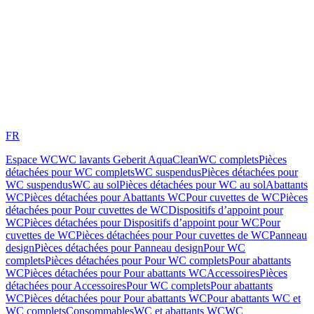
FR
Espace WC
WC lavants Geberit AquaClean
WC complets
Pièces
détachées pour WC complets
WC suspendus
Pièces détachées pour
WC suspendus
WC au sol
Pièces détachées pour WC au sol
Abattants
WC
Pièces détachées pour Abattants WC
Pour cuvettes de WC
Pièces
détachées pour Pour cuvettes de WC
Dispositifs d’appoint pour
WC
Pièces détachées pour Dispositifs d’appoint pour WC
Pour
cuvettes de WC
Pièces détachées pour Pour cuvettes de WC
Panneau
design
Pièces détachées pour Panneau design
Pour WC
complets
Pièces détachées pour Pour WC complets
Pour abattants
WC
Pièces détachées pour Pour abattants WC
Accessoires
Pièces
détachées pour Accessoires
Pour WC complets
Pour abattants
WC
Pièces détachées pour Pour abattants WC
Pour abattants WC et
WC complets
Consommables
WC et abattants WC
WC