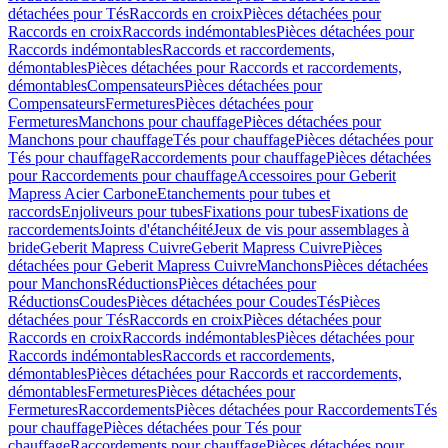
détachées pour Tés
Raccords en croix
Pièces détachées pour
Raccords en croix
Raccords indémontables
Pièces détachées pour
Raccords indémontables
Raccords et raccordements,
démontables
Pièces détachées pour Raccords et raccordements,
démontables
Compensateurs
Pièces détachées pour
Compensateurs
Fermetures
Pièces détachées pour
Fermetures
Manchons pour chauffage
Pièces détachées pour
Manchons pour chauffage
Tés pour chauffage
Pièces détachées pour
Tés pour chauffage
Raccordements pour chauffage
Pièces détachées
pour Raccordements pour chauffage
Accessoires pour Geberit
Mapress Acier Carbone
Etanchements pour tubes et
raccords
Enjoliveurs pour tubes
Fixations pour tubes
Fixations de
raccordements
Joints d'étanchéité
Jeux de vis pour assemblages à
bride
Geberit Mapress Cuivre
Geberit Mapress Cuivre
Pièces
détachées pour Geberit Mapress Cuivre
Manchons
Pièces détachées
pour Manchons
Réductions
Pièces détachées pour
Réductions
Coudes
Pièces détachées pour Coudes
Tés
Pièces
détachées pour Tés
Raccords en croix
Pièces détachées pour
Raccords en croix
Raccords indémontables
Pièces détachées pour
Raccords indémontables
Raccords et raccordements,
démontables
Pièces détachées pour Raccords et raccordements,
démontables
Fermetures
Pièces détachées pour
Fermetures
Raccordements
Pièces détachées pour Raccordements
Tés
pour chauffage
Pièces détachées pour Tés pour
chauffage
Raccordements pour chauffage
Pièces détachées pour