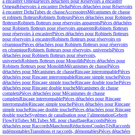
à encastrer Omega
Pièces détachées pour Réservoirs à encastrer
Omega
Réservoirs à encastrer Delta
Pièces détachées pour Réservoirs
à encastrer Delta
Tubes de chasse
Accessoires
Mécanismes de chasse
et robinets flotteurs
Robinets flotteurs
Pièces détachées pour Robinets
flotteurs
Robinets flotteurs pour réservoirs apparents
Pièces détachées
pour Robinets flotteurs pour réservoirs apparents
Robinets flotteurs
pour réservoirs à encastrer
Pièces détachées pour Robinets flotteurs
pour réservoirs à encastrer
Robinets flotteurs pour réservoirs en
céramique
Pièces détachées pour Robinets flotteurs pour réservoirs
en céramique
Robinets flotteurs pour réservoirs, universels
Pièces
détachées pour Robinets flotteurs pour réservoirs,
universels
Robinets flotteurs pour Monolith
Pièces détachées pour
Robinets flotteurs pour Monolith
Mécanismes de chasse
Pièces
détachées pour Mécanismes de chasse
Rinçage interrompable
Pièces
détachées pour Rinçage interrompable
Rinçage simple touche
Pièces
détachées pour Rinçage simple touche
Rinçage double touche
Pièces
détachées pour Rinçage double touche
Mécanismes de chasse
complets
Pièces détachées pour Mécanismes de chasse
complets
Rinçage interrompable
Pièces détachées pour Rinçage
interrompable
Rinçage simple touche
Pièces détachées pour Rinçage
simple touche
Rinçage double touche
Pièces détachées pour Rinçage
double touche
Systèmes de canalisation pour l’alimentation
Geberit
FlowFit
Tubes ML
Tubes ML pour chauffage
Raccords
Pièces
détachées pour Raccords
Manchons
Réductions
Coudes
Tés
Raccords
indémontables
Transitions et raccords, démontables
Pièces détachées