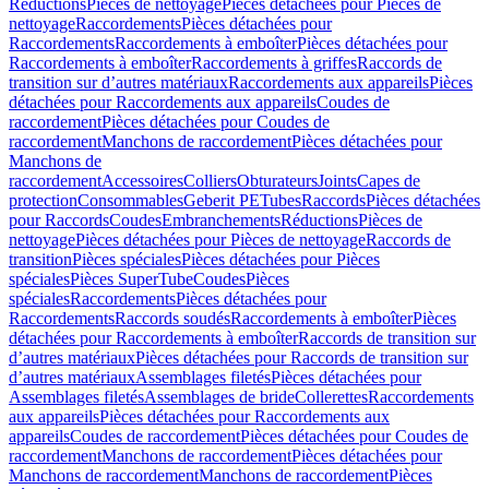
Réductions
Pièces de nettoyage
Pièces détachées pour Pièces de
nettoyage
Raccordements
Pièces détachées pour
Raccordements
Raccordements à emboîter
Pièces détachées pour
Raccordements à emboîter
Raccordements à griffes
Raccords de
transition sur d’autres matériaux
Raccordements aux appareils
Pièces
détachées pour Raccordements aux appareils
Coudes de
raccordement
Pièces détachées pour Coudes de
raccordement
Manchons de raccordement
Pièces détachées pour
Manchons de
raccordement
Accessoires
Colliers
Obturateurs
Joints
Capes de
protection
Consommables
Geberit PE
Tubes
Raccords
Pièces détachées
pour Raccords
Coudes
Embranchements
Réductions
Pièces de
nettoyage
Pièces détachées pour Pièces de nettoyage
Raccords de
transition
Pièces spéciales
Pièces détachées pour Pièces
spéciales
Pièces SuperTube
Coudes
Pièces
spéciales
Raccordements
Pièces détachées pour
Raccordements
Raccords soudés
Raccordements à emboîter
Pièces
détachées pour Raccordements à emboîter
Raccords de transition sur
d’autres matériaux
Pièces détachées pour Raccords de transition sur
d’autres matériaux
Assemblages filetés
Pièces détachées pour
Assemblages filetés
Assemblages de bride
Collerettes
Raccordements
aux appareils
Pièces détachées pour Raccordements aux
appareils
Coudes de raccordement
Pièces détachées pour Coudes de
raccordement
Manchons de raccordement
Pièces détachées pour
Manchons de raccordement
Manchons de raccordement
Pièces