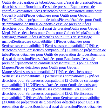
Outils de préparation de tubes
Bouchons d’essai de pression
Pièces
détachées pour Bouchons d’essai de pression
Équipements de
contrôle
Accessoires
Pièces détachées pour Accessoires
Outils pour
Geberit PushFit
Pièces détachées pour Outils pour Geberit
PushFit
Outils de préparation de tubes
Pièces détachées pour Outils
de préparation de tubes
Bouchons d'essai de pression
Pièces
détachées pour Bouchons d'essai de pression
Outils pour Geberit
Mepla
Pièces détachées pour Outils pour Geberit Mepla
Outils de
sertissage manuel
Pièces détachées pour Outils de sertissage
manuel
Sertisseuses compatibilité [1]
Pièces détachées pour
Sertisseuses compatibilité [1]
Sertisseuses compatibilité [2]
Pièces
détachées pour Sertisseuses compatibilité [2]
Outils de préparation de
tubes
Pièces détachées pour Outils de préparation de tubes
Bouchons
d'essai de pression
Pièces détachées pour Bouchons d'essai de
pression
Équipement de contrôle
Accessoires
Outils pour Geberit
Mapress
Pièces détachées pour Outils pour Geberit
Mapress
Sertisseuses compatibilité [1]
Pièces détachées pour
Sertisseuses compatibilité [1]
Sertisseuses compatibilité [2]
Pièces
détachées pour Sertisseuses compatibilité [2]
Outils de sertissage
compatibilité [1] / [2]
Pièces détachées pour Outils de sertissage
compatibilité [1] / [2]
Sertisseuses compatibilité [2XL]
Pièces
détachées pour Sertisseuses compatibilité [2XL]
Sertisseuses
compatibilité [3]
Pièces détachées pour Sertisseuses compatibilité
[3]
Outils de préparation de tubes
Pièces détachées pour Outils de
préparation de tubes
Bouchons d'essai de pression
Pièces détachées