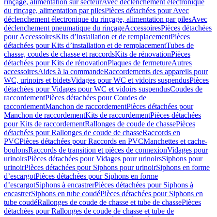
rinçage, alimentation sur secteur
Avec déclenchement électronique
du rinçage, alimentation par piles
Pièces détachées pour Avec
déclenchement électronique du rinçage, alimentation par piles
Avec
déclenchement pneumatique du rinçage
Accessoires
Pièces détachées
pour Accessoires
Kits d’installation et de remplacement
Pièces
détachées pour Kits d’installation et de remplacement
Tubes de
chasse, coudes de chasse et raccords
Kits de rénovation
Pièces
détachées pour Kits de rénovation
Plaques de fermeture
Autres
accessoires
Aides à la commande
Raccordements des appareils pour
WC, urinoirs et bidets
Vidages pour WC et vidoirs suspendus
Pièces
détachées pour Vidages pour WC et vidoirs suspendus
Coudes de
raccordement
Pièces détachées pour Coudes de
raccordement
Manchon de raccordement
Pièces détachées pour
Manchon de raccordement
Kits de raccordement
Pièces détachées
pour Kits de raccordement
Rallonges de coude de chasse
Pièces
détachées pour Rallonges de coude de chasse
Raccords en
PVC
Pièces détachées pour Raccords en PVC
Manchettes et cache-
boulons
Raccords de transition et pièces de connexion
Vidages pour
urinoirs
Pièces détachées pour Vidages pour urinoirs
Siphons pour
urinoir
Pièces détachées pour Siphons pour urinoir
Siphons en forme
d’escargot
Pièces détachées pour Siphons en forme
d’escargot
Siphons à encastrer
Pièces détachées pour Siphons à
encastrer
Siphons en tube coudé
Pièces détachées pour Siphons en
tube coudé
Rallonges de coude de chasse et tube de chasse
Pièces
détachées pour Rallonges de coude de chasse et tube de