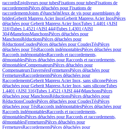
raccords
Enjoliveurs pour tubes
Fixations pour tubes
Fixations de
raccordements
Pièces détachées pour Fixations de
raccordements
Joints d'étanchéité
Jeux de vis pour assemblages de
brides
Geberit Mapress Acier Inox
Geberit Mapress Acier Inox
Pièces
détachées pour Geberit Mapress Acier Inox
Tubes 1.4401 (AISI
316)
Tubes 1.4521 (AISI 444)
Tubes 1.4301 (AISI
304)
Mamelons
Manchons
Pièces détachées pour
Manchons
Réductions
Pièces détachées pour
Réductions
Coudes
Pièces détachées pour Coudes
Tés
Pièces
détachées pour Tés
Raccords indémontables
Pièces détachées pour
Raccords indémontables
Raccords et raccordements,
démontables
Pièces détachées pour Raccords et raccordements,
démontables
Compensateurs
Pièces détachées pour
Compensateurs
Traversées
Fermetures
Pièces détachées pour
Fermetures
Raccordements
Pièces détachées pour
Raccordements
Geberit Mapress Acier Inox, sans silicone
Pièces
détachées pour Geberit Mapress Acier Inox, sans silicone
Tubes
1.4401 (AISI 316)
Tubes 1.4521 (AISI 444)
Manchons
Pièces
détachées pour Manchons
Réductions
Pièces détachées pour
Réductions
Coudes
Pièces détachées pour Coudes
Tés
Pièces
détachées pour Tés
Raccords indémontables
Pièces détachées pour
Raccords indémontables
Raccords et raccordements,
démontables
Pièces détachées pour Raccords et raccordements,
démontables
Fermetures
Pièces détachées pour
Fermetures
Raccordements
Pièces détachées pour