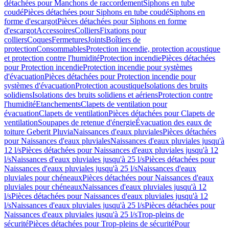
détachées pour Manchons de raccordement
Siphons en tube
coudé
Pièces détachées pour Siphons en tube coudé
Siphons en
forme d'escargot
Pièces détachées pour Siphons en forme
d'escargot
Accessoires
Colliers
Fixations pour
colliers
Coques
Fermetures
Joints
Boîtiers de
protection
Consommables
Protection incendie, protection acoustique
et protection contre l'humidité
Protection incendie
Pièces détachées
pour Protection incendie
Protection incendie pour systèmes
d'évacuation
Pièces détachées pour Protection incendie pour
systèmes d'évacuation
Protection acoustique
Isolations des bruits
solidiens
Isolations des bruits solidiens et aériens
Protection contre
l'humidité
Etanchements
Clapets de ventilation pour
évacuation
Clapets de ventilation
Pièces détachées pour Clapets de
ventilation
Soupapes de retenue d'énergie
Évacuation des eaux de
toiture Geberit Pluvia
Naissances d'eaux pluviales
Pièces détachées
pour Naissances d'eaux pluviales
Naissances d'eaux pluviales jusqu'à
12 l/s
Pièces détachées pour Naissances d'eaux pluviales jusqu'à 12
l/s
Naissances d'eaux pluviales jusqu'à 25 l/s
Pièces détachées pour
Naissances d'eaux pluviales jusqu'à 25 l/s
Naissances d'eaux
pluviales pour chéneaux
Pièces détachées pour Naissances d'eaux
pluviales pour chéneaux
Naissances d'eaux pluviales jusqu'à 12
l/s
Pièces détachées pour Naissances d'eaux pluviales jusqu'à 12
l/s
Naissances d'eaux pluviales jusqu'à 25 l/s
Pièces détachées pour
Naissances d'eaux pluviales jusqu'à 25 l/s
Trop-pleins de
sécurité
Pièces détachées pour Trop-pleins de sécurité
Pour