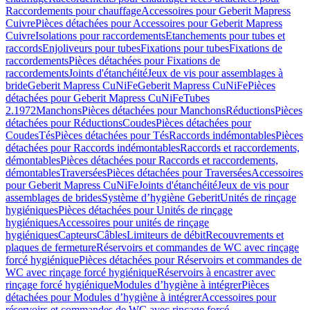
Raccordements pour chauffage
Accessoires pour Geberit Mapress
Cuivre
Pièces détachées pour Accessoires pour Geberit Mapress
Cuivre
Isolations pour raccordements
Etanchements pour tubes et
raccords
Enjoliveurs pour tubes
Fixations pour tubes
Fixations de
raccordements
Pièces détachées pour Fixations de
raccordements
Joints d'étanchéité
Jeux de vis pour assemblages à
bride
Geberit Mapress CuNiFe
Geberit Mapress CuNiFe
Pièces
détachées pour Geberit Mapress CuNiFe
Tubes
2.1972
Manchons
Pièces détachées pour Manchons
Réductions
Pièces
détachées pour Réductions
Coudes
Pièces détachées pour
Coudes
Tés
Pièces détachées pour Tés
Raccords indémontables
Pièces
détachées pour Raccords indémontables
Raccords et raccordements,
démontables
Pièces détachées pour Raccords et raccordements,
démontables
Traversées
Pièces détachées pour Traversées
Accessoires
pour Geberit Mapress CuNiFe
Joints d'étanchéité
Jeux de vis pour
assemblages de brides
Système d’hygiène Geberit
Unités de rinçage
hygiéniques
Pièces détachées pour Unités de rinçage
hygiéniques
Accessoires pour unités de rinçage
hygiéniques
Capteurs
Câbles
Limiteurs de débit
Recouvrements et
plaques de fermeture
Réservoirs et commandes de WC avec rinçage
forcé hygiénique
Pièces détachées pour Réservoirs et commandes de
WC avec rinçage forcé hygiénique
Réservoirs à encastrer avec
rinçage forcé hygiénique
Modules d’hygiène à intégrer
Pièces
détachées pour Modules d’hygiène à intégrer
Accessoires pour
réservoirs et commandes de WC avec rinçage forcé