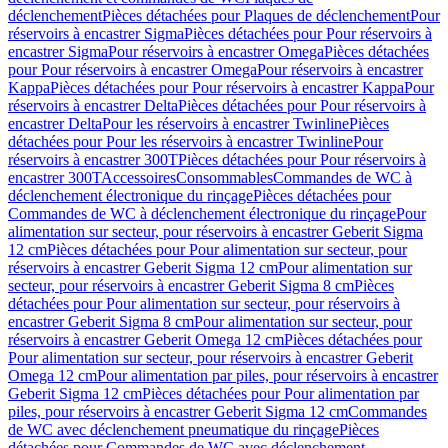
déclenchement
Pièces détachées pour Plaques de déclenchement
Pour
réservoirs à encastrer Sigma
Pièces détachées pour Pour réservoirs à
encastrer Sigma
Pour réservoirs à encastrer Omega
Pièces détachées
pour Pour réservoirs à encastrer Omega
Pour réservoirs à encastrer
Kappa
Pièces détachées pour Pour réservoirs à encastrer Kappa
Pour
réservoirs à encastrer Delta
Pièces détachées pour Pour réservoirs à
encastrer Delta
Pour les réservoirs à encastrer Twinline
Pièces
détachées pour Pour les réservoirs à encastrer Twinline
Pour
réservoirs à encastrer 300T
Pièces détachées pour Pour réservoirs à
encastrer 300T
Accessoires
Consommables
Commandes de WC à
déclenchement électronique du rinçage
Pièces détachées pour
Commandes de WC à déclenchement électronique du rinçage
Pour
alimentation sur secteur, pour réservoirs à encastrer Geberit Sigma
12 cm
Pièces détachées pour Pour alimentation sur secteur, pour
réservoirs à encastrer Geberit Sigma 12 cm
Pour alimentation sur
secteur, pour réservoirs à encastrer Geberit Sigma 8 cm
Pièces
détachées pour Pour alimentation sur secteur, pour réservoirs à
encastrer Geberit Sigma 8 cm
Pour alimentation sur secteur, pour
réservoirs à encastrer Geberit Omega 12 cm
Pièces détachées pour
Pour alimentation sur secteur, pour réservoirs à encastrer Geberit
Omega 12 cm
Pour alimentation par piles, pour réservoirs à encastrer
Geberit Sigma 12 cm
Pièces détachées pour Pour alimentation par
piles, pour réservoirs à encastrer Geberit Sigma 12 cm
Commandes
de WC avec déclenchement pneumatique du rinçage
Pièces
détachées pour Commandes de WC avec déclenchement