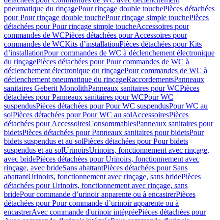
pneumatique du rinçage
Pour rinçage double touche
Pièces détachées
pour Pour rinçage double touche
Pour rinçage simple touche
Pièces
détachées pour Pour rinçage simple touche
Accessoires pour
commandes de WC
Pièces détachées pour Accessoires pour
commandes de WC
Kits d’installation
Pièces détachées pour Kits
d’installation
Pour commandes de WC à déclenchement électronique
du rinçage
Pièces détachées pour Pour commandes de WC à
déclenchement électronique du rinçage
Pour commandes de WC à
déclenchement pneumatique du rinçage
Raccordements
Panneaux
sanitaires Geberit Monolith
Panneaux sanitaires pour WC
Pièces
détachées pour Panneaux sanitaires pour WC
Pour WC
suspendus
Pièces détachées pour Pour WC suspendus
Pour WC au
sol
Pièces détachées pour Pour WC au sol
Accessoires
Pièces
détachées pour Accessoires
Consommables
Panneaux sanitaires pour
bidets
Pièces détachées pour Panneaux sanitaires pour bidets
Pour
bidets suspendus et au sol
Pièces détachées pour Pour bidets
suspendus et au sol
Urinoirs
Urinoirs, fonctionnement avec rinçage,
avec bride
Pièces détachées pour Urinoirs, fonctionnement avec
rinçage, avec bride
Sans abattant
Pièces détachées pour Sans
abattant
Urinoirs, fonctionnement avec rinçage, sans bride
Pièces
détachées pour Urinoirs, fonctionnement avec rinçage, sans
bride
Pour commande d’urinoir apparente ou à encastrer
Pièces
détachées pour Pour commande d’urinoir apparente ou à
encastrer
Avec commande d'urinoir intégrée
Pièces détachées pour