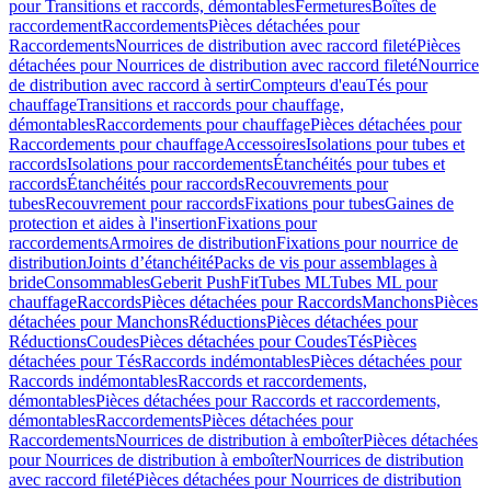
pour Transitions et raccords, démontables
Fermetures
Boîtes de
raccordement
Raccordements
Pièces détachées pour
Raccordements
Nourrices de distribution avec raccord fileté
Pièces
détachées pour Nourrices de distribution avec raccord fileté
Nourrice
de distribution avec raccord à sertir
Compteurs d'eau
Tés pour
chauffage
Transitions et raccords pour chauffage,
démontables
Raccordements pour chauffage
Pièces détachées pour
Raccordements pour chauffage
Accessoires
Isolations pour tubes et
raccords
Isolations pour raccordements
Étanchéités pour tubes et
raccords
Étanchéités pour raccords
Recouvrements pour
tubes
Recouvrement pour raccords
Fixations pour tubes
Gaines de
protection et aides à l'insertion
Fixations pour
raccordements
Armoires de distribution
Fixations pour nourrice de
distribution
Joints d’étanchéité
Packs de vis pour assemblages à
bride
Consommables
Geberit PushFit
Tubes ML
Tubes ML pour
chauffage
Raccords
Pièces détachées pour Raccords
Manchons
Pièces
détachées pour Manchons
Réductions
Pièces détachées pour
Réductions
Coudes
Pièces détachées pour Coudes
Tés
Pièces
détachées pour Tés
Raccords indémontables
Pièces détachées pour
Raccords indémontables
Raccords et raccordements,
démontables
Pièces détachées pour Raccords et raccordements,
démontables
Raccordements
Pièces détachées pour
Raccordements
Nourrices de distribution à emboîter
Pièces détachées
pour Nourrices de distribution à emboîter
Nourrices de distribution
avec raccord fileté
Pièces détachées pour Nourrices de distribution