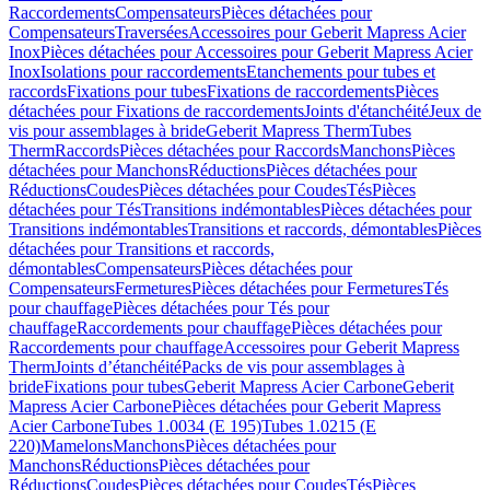
Raccordements
Compensateurs
Pièces détachées pour
Compensateurs
Traversées
Accessoires pour Geberit Mapress Acier
Inox
Pièces détachées pour Accessoires pour Geberit Mapress Acier
Inox
Isolations pour raccordements
Etanchements pour tubes et
raccords
Fixations pour tubes
Fixations de raccordements
Pièces
détachées pour Fixations de raccordements
Joints d'étanchéité
Jeux de
vis pour assemblages à bride
Geberit Mapress Therm
Tubes
Therm
Raccords
Pièces détachées pour Raccords
Manchons
Pièces
détachées pour Manchons
Réductions
Pièces détachées pour
Réductions
Coudes
Pièces détachées pour Coudes
Tés
Pièces
détachées pour Tés
Transitions indémontables
Pièces détachées pour
Transitions indémontables
Transitions et raccords, démontables
Pièces
détachées pour Transitions et raccords,
démontables
Compensateurs
Pièces détachées pour
Compensateurs
Fermetures
Pièces détachées pour Fermetures
Tés
pour chauffage
Pièces détachées pour Tés pour
chauffage
Raccordements pour chauffage
Pièces détachées pour
Raccordements pour chauffage
Accessoires pour Geberit Mapress
Therm
Joints d’étanchéité
Packs de vis pour assemblages à
bride
Fixations pour tubes
Geberit Mapress Acier Carbone
Geberit
Mapress Acier Carbone
Pièces détachées pour Geberit Mapress
Acier Carbone
Tubes 1.0034 (E 195)
Tubes 1.0215 (E
220)
Mamelons
Manchons
Pièces détachées pour
Manchons
Réductions
Pièces détachées pour
Réductions
Coudes
Pièces détachées pour Coudes
Tés
Pièces