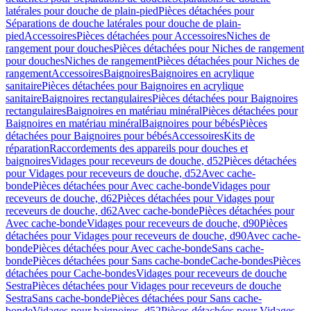
latérales pour douche de plain-pied
Pièces détachées pour
Séparations de douche latérales pour douche de plain-
pied
Accessoires
Pièces détachées pour Accessoires
Niches de
rangement pour douches
Pièces détachées pour Niches de rangement
pour douches
Niches de rangement
Pièces détachées pour Niches de
rangement
Accessoires
Baignoires
Baignoires en acrylique
sanitaire
Pièces détachées pour Baignoires en acrylique
sanitaire
Baignoires rectangulaires
Pièces détachées pour Baignoires
rectangulaires
Baignoires en matériau minéral
Pièces détachées pour
Baignoires en matériau minéral
Baignoires pour bébés
Pièces
détachées pour Baignoires pour bébés
Accessoires
Kits de
réparation
Raccordements des appareils pour douches et
baignoires
Vidages pour receveurs de douche, d52
Pièces détachées
pour Vidages pour receveurs de douche, d52
Avec cache-
bonde
Pièces détachées pour Avec cache-bonde
Vidages pour
receveurs de douche, d62
Pièces détachées pour Vidages pour
receveurs de douche, d62
Avec cache-bonde
Pièces détachées pour
Avec cache-bonde
Vidages pour receveurs de douche, d90
Pièces
détachées pour Vidages pour receveurs de douche, d90
Avec cache-
bonde
Pièces détachées pour Avec cache-bonde
Sans cache-
bonde
Pièces détachées pour Sans cache-bonde
Cache-bondes
Pièces
détachées pour Cache-bondes
Vidages pour receveurs de douche
Sestra
Pièces détachées pour Vidages pour receveurs de douche
Sestra
Sans cache-bonde
Pièces détachées pour Sans cache-
bonde
Vidages pour baignoires, d52
Pièces détachées pour Vidages