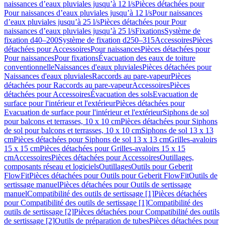
naissances d’eaux pluviales jusqu’à 12 l/s
Pièces détachées pour
Pour naissances d’eaux pluviales jusqu’à 12 l/s
Pour naissances
d’eaux pluviales jusqu’à 25 l/s
Pièces détachées pour Pour
naissances d’eaux pluviales jusqu’à 25 l/s
Fixations
Système de
fixation d40–200
Système de fixation d250–315
Accessoires
Pièces
détachées pour Accessoires
Pour naissances
Pièces détachées pour
Pour naissances
Pour fixations
Évacuation des eaux de toiture
conventionnelle
Naissances d'eaux pluviales
Pièces détachées pour
Naissances d'eaux pluviales
Raccords au pare-vapeur
Pièces
détachées pour Raccords au pare-vapeur
Accessoires
Pièces
détachées pour Accessoires
Évacuation des sols
Evacuation de
surface pour l'intérieur et l'extérieur
Pièces détachées pour
Evacuation de surface pour l'intérieur et l'extérieur
Siphons de sol
pour balcons et terrasses, 10 x 10 cm
Pièces détachées pour Siphons
de sol pour balcons et terrasses, 10 x 10 cm
Siphons de sol 13 x 13
cm
Pièces détachées pour Siphons de sol 13 x 13 cm
Grilles-avaloirs
15 x 15 cm
Pièces détachées pour Grilles-avaloirs 15 x 15
cm
Accessoires
Pièces détachées pour Accessoires
Outillages,
composants réseau et logiciels
Outillages
Outils pour Geberit
FlowFit
Pièces détachées pour Outils pour Geberit FlowFit
Outils de
sertissage manuel
Pièces détachées pour Outils de sertissage
manuel
Compatibilité des outils de sertissage [1]
Pièces détachées
pour Compatibilité des outils de sertissage [1]
Compatibilité des
outils de sertissage [2]
Pièces détachées pour Compatibilité des outils
de sertissage [2]
Outils de préparation de tubes
Pièces détachées pour