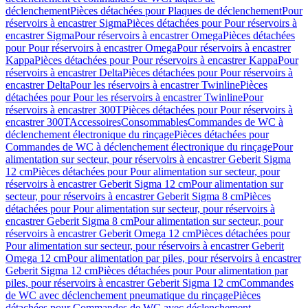
déclenchement
Pièces détachées pour Plaques de déclenchement
Pour
réservoirs à encastrer Sigma
Pièces détachées pour Pour réservoirs à
encastrer Sigma
Pour réservoirs à encastrer Omega
Pièces détachées
pour Pour réservoirs à encastrer Omega
Pour réservoirs à encastrer
Kappa
Pièces détachées pour Pour réservoirs à encastrer Kappa
Pour
réservoirs à encastrer Delta
Pièces détachées pour Pour réservoirs à
encastrer Delta
Pour les réservoirs à encastrer Twinline
Pièces
détachées pour Pour les réservoirs à encastrer Twinline
Pour
réservoirs à encastrer 300T
Pièces détachées pour Pour réservoirs à
encastrer 300T
Accessoires
Consommables
Commandes de WC à
déclenchement électronique du rinçage
Pièces détachées pour
Commandes de WC à déclenchement électronique du rinçage
Pour
alimentation sur secteur, pour réservoirs à encastrer Geberit Sigma
12 cm
Pièces détachées pour Pour alimentation sur secteur, pour
réservoirs à encastrer Geberit Sigma 12 cm
Pour alimentation sur
secteur, pour réservoirs à encastrer Geberit Sigma 8 cm
Pièces
détachées pour Pour alimentation sur secteur, pour réservoirs à
encastrer Geberit Sigma 8 cm
Pour alimentation sur secteur, pour
réservoirs à encastrer Geberit Omega 12 cm
Pièces détachées pour
Pour alimentation sur secteur, pour réservoirs à encastrer Geberit
Omega 12 cm
Pour alimentation par piles, pour réservoirs à encastrer
Geberit Sigma 12 cm
Pièces détachées pour Pour alimentation par
piles, pour réservoirs à encastrer Geberit Sigma 12 cm
Commandes
de WC avec déclenchement pneumatique du rinçage
Pièces
détachées pour Commandes de WC avec déclenchement