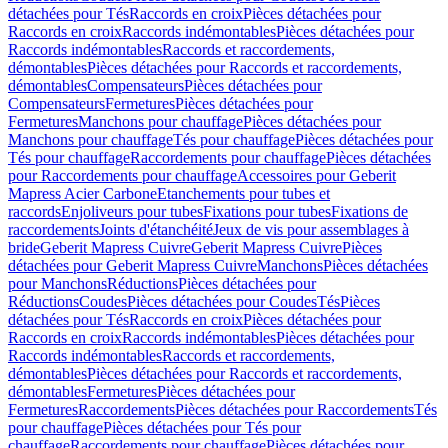
détachées pour Tés
Raccords en croix
Pièces détachées pour
Raccords en croix
Raccords indémontables
Pièces détachées pour
Raccords indémontables
Raccords et raccordements,
démontables
Pièces détachées pour Raccords et raccordements,
démontables
Compensateurs
Pièces détachées pour
Compensateurs
Fermetures
Pièces détachées pour
Fermetures
Manchons pour chauffage
Pièces détachées pour
Manchons pour chauffage
Tés pour chauffage
Pièces détachées pour
Tés pour chauffage
Raccordements pour chauffage
Pièces détachées
pour Raccordements pour chauffage
Accessoires pour Geberit
Mapress Acier Carbone
Etanchements pour tubes et
raccords
Enjoliveurs pour tubes
Fixations pour tubes
Fixations de
raccordements
Joints d'étanchéité
Jeux de vis pour assemblages à
bride
Geberit Mapress Cuivre
Geberit Mapress Cuivre
Pièces
détachées pour Geberit Mapress Cuivre
Manchons
Pièces détachées
pour Manchons
Réductions
Pièces détachées pour
Réductions
Coudes
Pièces détachées pour Coudes
Tés
Pièces
détachées pour Tés
Raccords en croix
Pièces détachées pour
Raccords en croix
Raccords indémontables
Pièces détachées pour
Raccords indémontables
Raccords et raccordements,
démontables
Pièces détachées pour Raccords et raccordements,
démontables
Fermetures
Pièces détachées pour
Fermetures
Raccordements
Pièces détachées pour Raccordements
Tés
pour chauffage
Pièces détachées pour Tés pour
chauffage
Raccordements pour chauffage
Pièces détachées pour