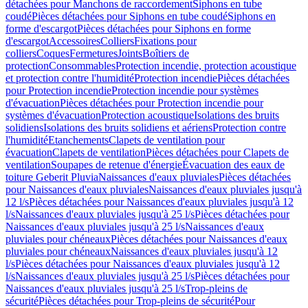
détachées pour Manchons de raccordement
Siphons en tube
coudé
Pièces détachées pour Siphons en tube coudé
Siphons en
forme d'escargot
Pièces détachées pour Siphons en forme
d'escargot
Accessoires
Colliers
Fixations pour
colliers
Coques
Fermetures
Joints
Boîtiers de
protection
Consommables
Protection incendie, protection acoustique
et protection contre l'humidité
Protection incendie
Pièces détachées
pour Protection incendie
Protection incendie pour systèmes
d'évacuation
Pièces détachées pour Protection incendie pour
systèmes d'évacuation
Protection acoustique
Isolations des bruits
solidiens
Isolations des bruits solidiens et aériens
Protection contre
l'humidité
Etanchements
Clapets de ventilation pour
évacuation
Clapets de ventilation
Pièces détachées pour Clapets de
ventilation
Soupapes de retenue d'énergie
Évacuation des eaux de
toiture Geberit Pluvia
Naissances d'eaux pluviales
Pièces détachées
pour Naissances d'eaux pluviales
Naissances d'eaux pluviales jusqu'à
12 l/s
Pièces détachées pour Naissances d'eaux pluviales jusqu'à 12
l/s
Naissances d'eaux pluviales jusqu'à 25 l/s
Pièces détachées pour
Naissances d'eaux pluviales jusqu'à 25 l/s
Naissances d'eaux
pluviales pour chéneaux
Pièces détachées pour Naissances d'eaux
pluviales pour chéneaux
Naissances d'eaux pluviales jusqu'à 12
l/s
Pièces détachées pour Naissances d'eaux pluviales jusqu'à 12
l/s
Naissances d'eaux pluviales jusqu'à 25 l/s
Pièces détachées pour
Naissances d'eaux pluviales jusqu'à 25 l/s
Trop-pleins de
sécurité
Pièces détachées pour Trop-pleins de sécurité
Pour