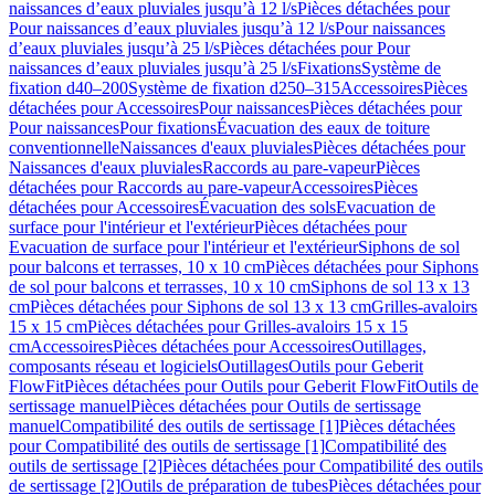
naissances d’eaux pluviales jusqu’à 12 l/s
Pièces détachées pour
Pour naissances d’eaux pluviales jusqu’à 12 l/s
Pour naissances
d’eaux pluviales jusqu’à 25 l/s
Pièces détachées pour Pour
naissances d’eaux pluviales jusqu’à 25 l/s
Fixations
Système de
fixation d40–200
Système de fixation d250–315
Accessoires
Pièces
détachées pour Accessoires
Pour naissances
Pièces détachées pour
Pour naissances
Pour fixations
Évacuation des eaux de toiture
conventionnelle
Naissances d'eaux pluviales
Pièces détachées pour
Naissances d'eaux pluviales
Raccords au pare-vapeur
Pièces
détachées pour Raccords au pare-vapeur
Accessoires
Pièces
détachées pour Accessoires
Évacuation des sols
Evacuation de
surface pour l'intérieur et l'extérieur
Pièces détachées pour
Evacuation de surface pour l'intérieur et l'extérieur
Siphons de sol
pour balcons et terrasses, 10 x 10 cm
Pièces détachées pour Siphons
de sol pour balcons et terrasses, 10 x 10 cm
Siphons de sol 13 x 13
cm
Pièces détachées pour Siphons de sol 13 x 13 cm
Grilles-avaloirs
15 x 15 cm
Pièces détachées pour Grilles-avaloirs 15 x 15
cm
Accessoires
Pièces détachées pour Accessoires
Outillages,
composants réseau et logiciels
Outillages
Outils pour Geberit
FlowFit
Pièces détachées pour Outils pour Geberit FlowFit
Outils de
sertissage manuel
Pièces détachées pour Outils de sertissage
manuel
Compatibilité des outils de sertissage [1]
Pièces détachées
pour Compatibilité des outils de sertissage [1]
Compatibilité des
outils de sertissage [2]
Pièces détachées pour Compatibilité des outils
de sertissage [2]
Outils de préparation de tubes
Pièces détachées pour