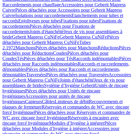
Raccordements pour chauffage
Accessoires pour Geberit Mapress
Cuivre
Pièces détachées pour Accessoires pour Geberit Mapress
Cuivre
Isolations pour raccordements
Etanchements pour tubes et
raccords
Enjoliveurs pour tubes
Fixations pour tubes
Fixations de
raccordements
Pièces détachées pour Fixations de
raccordements
Joints d'étanchéité
Jeux de vis pour assemblages à
bride
Geberit Mapress CuNiFe
Geberit Mapress CuNiFe
Pièces
détachées pour Geberit Mapress CuNiFe
Tubes
2.1972
Manchons
Pièces détachées pour Manchons
Réductions
Pièces
détachées pour Réductions
Coudes
Pièces détachées pour
Coudes
Tés
Pièces détachées pour Tés
Raccords indémontables
Pièces
détachées pour Raccords indémontables
Raccords et raccordements,
démontables
Pièces détachées pour Raccords et raccordements,
démontables
Traversées
Pièces détachées pour Traversées
Accessoires
pour Geberit Mapress CuNiFe
Joints d'étanchéité
Jeux de vis pour
assemblages de brides
Système d’hygiène Geberit
Unités de rinçage
hygiéniques
Pièces détachées pour Unités de rinçage
hygiéniques
Accessoires pour unités de rinçage
hygiéniques
Capteurs
Câbles
Limiteurs de débit
Recouvrements et
plaques de fermeture
Réservoirs et commandes de WC avec rinçage
forcé hygiénique
Pièces détachées pour Réservoirs et commandes de
WC avec rinçage forcé hygiénique
Réservoirs à encastrer avec
rinçage forcé hygiénique
Modules d’hygiène à intégrer
Pièces
détachées pour Modules d’hygiène à intégrer
Accessoires pour
réservoirs et commandes de WC avec rinçage forcé