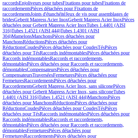
raccords
Enjoliveurs pour tubes
Fixations pour tubes
Fixations de
raccordements
Pièces détachées pour Fixations de
raccordements
Joints d'étanchéité
Jeux de vis pour assemblages de
brides
Geberit Mapress Acier Inox
Geberit Mapress Acier Inox
Pièces
détachées pour Geberit Mapress Acier Inox
Tubes 1.4401 (AISI
316)
Tubes 1.4521 (AISI 444)
Tubes 1.4301 (AISI
304)
Mamelons
Manchons
Pièces détachées pour
Manchons
Réductions
Pièces détachées pour
Réductions
Coudes
Pièces détachées pour Coudes
Tés
Pièces
détachées pour Tés
Raccords indémontables
Pièces détachées pour
Raccords indémontables
Raccords et raccordements,
démontables
Pièces détachées pour Raccords et raccordements,
démontables
Compensateurs
Pièces détachées pour
Compensateurs
Traversées
Fermetures
Pièces détachées pour
Fermetures
Raccordements
Pièces détachées pour
Raccordements
Geberit Mapress Acier Inox, sans silicone
Pièces
détachées pour Geberit Mapress Acier Inox, sans silicone
Tubes
1.4401 (AISI 316)
Tubes 1.4521 (AISI 444)
Manchons
Pièces
détachées pour Manchons
Réductions
Pièces détachées pour
Réductions
Coudes
Pièces détachées pour Coudes
Tés
Pièces
détachées pour Tés
Raccords indémontables
Pièces détachées pour
Raccords indémontables
Raccords et raccordements,
démontables
Pièces détachées pour Raccords et raccordements,
démontables
Fermetures
Pièces détachées pour
Fermetures
Raccordements
Pièces détachées pour