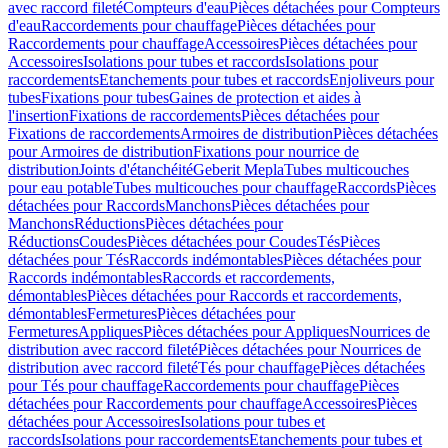
avec raccord fileté
Compteurs d'eau
Pièces détachées pour Compteurs
d'eau
Raccordements pour chauffage
Pièces détachées pour
Raccordements pour chauffage
Accessoires
Pièces détachées pour
Accessoires
Isolations pour tubes et raccords
Isolations pour
raccordements
Etanchements pour tubes et raccords
Enjoliveurs pour
tubes
Fixations pour tubes
Gaines de protection et aides à
l'insertion
Fixations de raccordements
Pièces détachées pour
Fixations de raccordements
Armoires de distribution
Pièces détachées
pour Armoires de distribution
Fixations pour nourrice de
distribution
Joints d'étanchéité
Geberit Mepla
Tubes multicouches
pour eau potable
Tubes multicouches pour chauffage
Raccords
Pièces
détachées pour Raccords
Manchons
Pièces détachées pour
Manchons
Réductions
Pièces détachées pour
Réductions
Coudes
Pièces détachées pour Coudes
Tés
Pièces
détachées pour Tés
Raccords indémontables
Pièces détachées pour
Raccords indémontables
Raccords et raccordements,
démontables
Pièces détachées pour Raccords et raccordements,
démontables
Fermetures
Pièces détachées pour
Fermetures
Appliques
Pièces détachées pour Appliques
Nourrices de
distribution avec raccord fileté
Pièces détachées pour Nourrices de
distribution avec raccord fileté
Tés pour chauffage
Pièces détachées
pour Tés pour chauffage
Raccordements pour chauffage
Pièces
détachées pour Raccordements pour chauffage
Accessoires
Pièces
détachées pour Accessoires
Isolations pour tubes et
raccords
Isolations pour raccordements
Etanchements pour tubes et