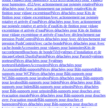
pour baignoires, d52
Avec actionnement par poignée rotative
Pièces
détachées pour Avec actionnement par poignée rotative
Kits de
finition pour vidage excentrique
Pièces détachées pour Kits de
finition pour vidage excentrique
Avec actionnement par poignée
rotative et arrivée d’eau
Pièces détachées pour Avec actionnement
par poignée rotative et arrivée d’eau
Kits de finition pour vidage
excentrique et arrivée d’eau
Pièces détachées pour Kits de finition
pour vidage excentrique et arrivée d’eau
Avec déclenchement par
pression PushControl
Pièces détachées pour Avec déclenchement par
pression PushControl
Avec cache-bonde
Pièces détachées pour Avec
cache-bonde
Accessoires pour vidages pour baignoires
Kits de
raccordement
Bouchons de bonde
Tés
Systèmes d’installation et de
rinçage
Geberit Duofix
Parois
Pièces détachées pour Parois
Systèmes
porteurs
Pièces détachées pour Systèmes
porteurs
Habillages
Accessoires
Pièces détachées pour
Accessoires
Bâti-supports
Pièces détachées pour Bâti-supports
Bâti-
supports pour WC
Pièces détachées pour Bâti-supports pour
WC
Bâti-supports pour lavabos
Pièces détachées pour Bâti-supports
pour lavabos
Bâti-supports pour bidets
Pièces détachées pour Bâti-
supports pour bidets
Bâti-supports pour urinoirs
Pièces détachées
pour Bâti-supports pour urinoirs
Bâti-supports pour douches avec
évacuation murale
Pièces détachées pour Bâti-supports pour douches
avec évacuation murale
Bâti-supports pour douches et
baignoires
Pièces détachées pour Bâti-supports pour douches et