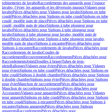
robinetteries de lavabo
Raccordements des appareils pour l’espace
lavabo, l’évier, les appareils et les déversoirs muraux
Vidages pour
lavabo
Pièces détachées pour Vidages pour lavabo
Siphons en tube
coudé
Pièces détachées pour Siphons en tube coudé
Siphons en tube
coudé, modèle gain de place
Pièces détachées pour Siphons en tube
coudé, modèle gain de place
Siphons à tube plongeur pour
lavabo
Pièces détachées pour Siphons à tube plongeur pour
lavabo
Siphons à tube plongeur pour lavabo, modèle gain de
place
Pièces détachées pour Siphons à tube plongeur pour lavabo,
modèle gain de place
Siphons à encastrer
Pièces détachées pour
Siphons à encastrer
Raccordements de lavabo
Pièces détachées pour
Raccordements de lavabo
Coudes de
raccordement
Recouvrements
Raccordements
Pièces détachées pour
Raccordements
Joints
Douilles à braser
Tubes de trop-
plein
Rallonges
Vidages pour éviers
Pièces détachées pour Vidages
pour éviers
Siphons en tube coudé
Pièces détachées pour Siphons en
tube coudé
Siphons à double chambre
Pièces détachées pour Siphons
à double chambre
Siphons pour évier
Pièces détachées pour Siphons
pour évier
Manchon de raccordement
Pièces détachées pour
Manchon de raccordement
Accessoires
Pièces détachées pour
Accessoires
Vidages pour appareils
Pièces détachées pour Vidages
pour appareils
Siphons en tube coudé
Pièces détachées pour Siphons
en tube coudé
Siphons à encastrer
Pièces détachées pour Siphons à
encastrer
Siphons apparents
Pièces détachées pour Siphons
apparents
Raccordements
Pièces détachées pour