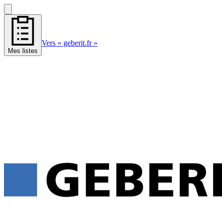
Vers « geberit.fr »
Mes listes