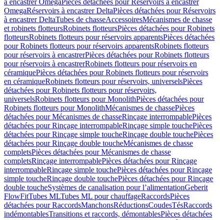
à encastrer Omega
Pièces détachées pour Réservoirs à encastrer
Omega
Réservoirs à encastrer Delta
Pièces détachées pour Réservoirs
à encastrer Delta
Tubes de chasse
Accessoires
Mécanismes de chasse
et robinets flotteurs
Robinets flotteurs
Pièces détachées pour Robinets
flotteurs
Robinets flotteurs pour réservoirs apparents
Pièces détachées
pour Robinets flotteurs pour réservoirs apparents
Robinets flotteurs
pour réservoirs à encastrer
Pièces détachées pour Robinets flotteurs
pour réservoirs à encastrer
Robinets flotteurs pour réservoirs en
céramique
Pièces détachées pour Robinets flotteurs pour réservoirs
en céramique
Robinets flotteurs pour réservoirs, universels
Pièces
détachées pour Robinets flotteurs pour réservoirs,
universels
Robinets flotteurs pour Monolith
Pièces détachées pour
Robinets flotteurs pour Monolith
Mécanismes de chasse
Pièces
détachées pour Mécanismes de chasse
Rinçage interrompable
Pièces
détachées pour Rinçage interrompable
Rinçage simple touche
Pièces
détachées pour Rinçage simple touche
Rinçage double touche
Pièces
détachées pour Rinçage double touche
Mécanismes de chasse
complets
Pièces détachées pour Mécanismes de chasse
complets
Rinçage interrompable
Pièces détachées pour Rinçage
interrompable
Rinçage simple touche
Pièces détachées pour Rinçage
simple touche
Rinçage double touche
Pièces détachées pour Rinçage
double touche
Systèmes de canalisation pour l’alimentation
Geberit
FlowFit
Tubes ML
Tubes ML pour chauffage
Raccords
Pièces
détachées pour Raccords
Manchons
Réductions
Coudes
Tés
Raccords
indémontables
Transitions et raccords, démontables
Pièces détachées