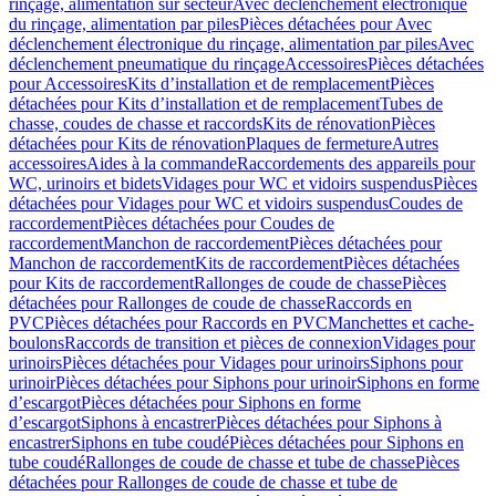
rinçage, alimentation sur secteur
Avec déclenchement électronique
du rinçage, alimentation par piles
Pièces détachées pour Avec
déclenchement électronique du rinçage, alimentation par piles
Avec
déclenchement pneumatique du rinçage
Accessoires
Pièces détachées
pour Accessoires
Kits d’installation et de remplacement
Pièces
détachées pour Kits d’installation et de remplacement
Tubes de
chasse, coudes de chasse et raccords
Kits de rénovation
Pièces
détachées pour Kits de rénovation
Plaques de fermeture
Autres
accessoires
Aides à la commande
Raccordements des appareils pour
WC, urinoirs et bidets
Vidages pour WC et vidoirs suspendus
Pièces
détachées pour Vidages pour WC et vidoirs suspendus
Coudes de
raccordement
Pièces détachées pour Coudes de
raccordement
Manchon de raccordement
Pièces détachées pour
Manchon de raccordement
Kits de raccordement
Pièces détachées
pour Kits de raccordement
Rallonges de coude de chasse
Pièces
détachées pour Rallonges de coude de chasse
Raccords en
PVC
Pièces détachées pour Raccords en PVC
Manchettes et cache-
boulons
Raccords de transition et pièces de connexion
Vidages pour
urinoirs
Pièces détachées pour Vidages pour urinoirs
Siphons pour
urinoir
Pièces détachées pour Siphons pour urinoir
Siphons en forme
d’escargot
Pièces détachées pour Siphons en forme
d’escargot
Siphons à encastrer
Pièces détachées pour Siphons à
encastrer
Siphons en tube coudé
Pièces détachées pour Siphons en
tube coudé
Rallonges de coude de chasse et tube de chasse
Pièces
détachées pour Rallonges de coude de chasse et tube de