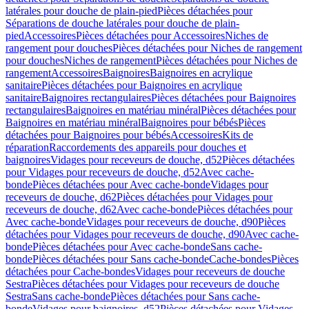
latérales pour douche de plain-pied
Pièces détachées pour
Séparations de douche latérales pour douche de plain-
pied
Accessoires
Pièces détachées pour Accessoires
Niches de
rangement pour douches
Pièces détachées pour Niches de rangement
pour douches
Niches de rangement
Pièces détachées pour Niches de
rangement
Accessoires
Baignoires
Baignoires en acrylique
sanitaire
Pièces détachées pour Baignoires en acrylique
sanitaire
Baignoires rectangulaires
Pièces détachées pour Baignoires
rectangulaires
Baignoires en matériau minéral
Pièces détachées pour
Baignoires en matériau minéral
Baignoires pour bébés
Pièces
détachées pour Baignoires pour bébés
Accessoires
Kits de
réparation
Raccordements des appareils pour douches et
baignoires
Vidages pour receveurs de douche, d52
Pièces détachées
pour Vidages pour receveurs de douche, d52
Avec cache-
bonde
Pièces détachées pour Avec cache-bonde
Vidages pour
receveurs de douche, d62
Pièces détachées pour Vidages pour
receveurs de douche, d62
Avec cache-bonde
Pièces détachées pour
Avec cache-bonde
Vidages pour receveurs de douche, d90
Pièces
détachées pour Vidages pour receveurs de douche, d90
Avec cache-
bonde
Pièces détachées pour Avec cache-bonde
Sans cache-
bonde
Pièces détachées pour Sans cache-bonde
Cache-bondes
Pièces
détachées pour Cache-bondes
Vidages pour receveurs de douche
Sestra
Pièces détachées pour Vidages pour receveurs de douche
Sestra
Sans cache-bonde
Pièces détachées pour Sans cache-
bonde
Vidages pour baignoires, d52
Pièces détachées pour Vidages