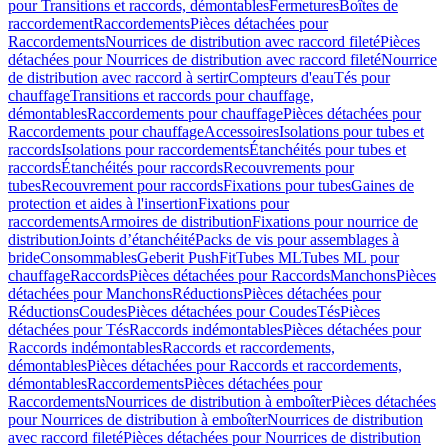
pour Transitions et raccords, démontables
Fermetures
Boîtes de
raccordement
Raccordements
Pièces détachées pour
Raccordements
Nourrices de distribution avec raccord fileté
Pièces
détachées pour Nourrices de distribution avec raccord fileté
Nourrice
de distribution avec raccord à sertir
Compteurs d'eau
Tés pour
chauffage
Transitions et raccords pour chauffage,
démontables
Raccordements pour chauffage
Pièces détachées pour
Raccordements pour chauffage
Accessoires
Isolations pour tubes et
raccords
Isolations pour raccordements
Étanchéités pour tubes et
raccords
Étanchéités pour raccords
Recouvrements pour
tubes
Recouvrement pour raccords
Fixations pour tubes
Gaines de
protection et aides à l'insertion
Fixations pour
raccordements
Armoires de distribution
Fixations pour nourrice de
distribution
Joints d’étanchéité
Packs de vis pour assemblages à
bride
Consommables
Geberit PushFit
Tubes ML
Tubes ML pour
chauffage
Raccords
Pièces détachées pour Raccords
Manchons
Pièces
détachées pour Manchons
Réductions
Pièces détachées pour
Réductions
Coudes
Pièces détachées pour Coudes
Tés
Pièces
détachées pour Tés
Raccords indémontables
Pièces détachées pour
Raccords indémontables
Raccords et raccordements,
démontables
Pièces détachées pour Raccords et raccordements,
démontables
Raccordements
Pièces détachées pour
Raccordements
Nourrices de distribution à emboîter
Pièces détachées
pour Nourrices de distribution à emboîter
Nourrices de distribution
avec raccord fileté
Pièces détachées pour Nourrices de distribution