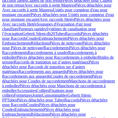
raccords filetés
Clapets de non retour
Pièces détachées pour Clapets
de non retour
Avec raccords à sertir Mapress
Pièces détachées pour
Avec raccords à sertir Mapress
Unités pour compteur d'eau pour
montage encastré
Pièces détachées pour Unités pour compteur d'eau
pour montage encastré
Avec raccords filetés
Pièces détachées pour
Avec raccords filetés
Soupapes d'évacuation d'air pour
chauffage
Purgeurs rapides
Systèmes de canalisation pour
l’évacuation
Geberit Silent-db20
Tubes
Raccords
Pièces détachées
pour Raccords
Coudes
Embranchements
Pièces détachées pour
Embranchements
Réductions
Pièces de nettoyage
Pièces détachées
pour Pièces de nettoyage
Raccordements
Pièces détachées pour
Raccordements
Raccordements à souder
Raccordements à
emboîter
Pièces détachées pour Raccordements à emboîter
Brides de
serrage
Raccords de transition sur d’autres matériaux
Pièces
détachées pour Raccords de transition sur d’autres
matériaux
Raccordements aux appareils
Pièces détachées pour
Raccordements aux appareils
Coudes de raccordement
Pièces
détachées pour Coudes de raccordement
Manchons de raccordement
à emboîter
Pièces détachées pour Manchons de raccordement à
emboîter
Accessoires
Colliers
Fixations pour
colliers
Fermetures
Joints
Consommables
Geberit Silent-
PP
Tubes
Pièces détachées pour Tubes
Raccords
Pièces détachées
pour Raccords
Coudes
Pièces détachées pour
Coudes
Embranchements
Pièces détachées pour
Embranchements
Réductions
Pièces détachées pour