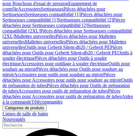
pour Bouchons d'essai de pression
Equipement de
contrôle
Accessoires
Sertisseuses
Pièces détachées pour
Sertisseuses
Sertisseuses compatibilité [1]
Pièces détachées pour
Sertisseuses compatibilité [1]
Sertisseuses compatibilité [2]
Pièces
détachées pour Sertisseuses compatibilité [2]
Sertisseuses
compatibilité [2XL]
Pièces détachées pour Sertisseuses compatibilité
[2XL]
Mallettes universelles
Pièces détachées pour Mallettes
universelles
Mallettes universelles
Pièces détachées pour Mallettes
universelles
Outils pour Geberit Silent-db20 / Geberit PE
Pièces
détachées pour Outils pour Geberit Silent-db20 / Geberit PE
Outils à
souder électrique
Pièces détachées pour Outils à souder
électrique
Accessoires pour outillage à souder électrique
Outils pour
soudure au miroir
Pièces détachées pour Outils pour soudure au
miroir
Accessoires pour outils pour soudure au miroir
Pièces
détachées pour Accessoires pour outils pour soudure au miroir
Outils
de préparation de tubes
Pièces détachées pour Outils de préparation
de tubes
Accessoires pour outils de préparation de tubes
Pièces
détachées pour Accessoires pour outils de préparation de tubes
Aides
à la commande
Télécommandes
Catégories de produits
Lignes de salle de bains
Nouveautés