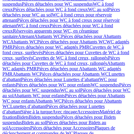
suspendus
Pièces détachées pour WC suspendus
WC à fond
creux
Pièces détachées pour WC à fond creux
WC au sol
Pièces
détachées pour WC au sol
WC à fond creux pour réservoir
attenant
Pièces détachées pour WC à fond creux pour réservoir
attenant
WC à fond creux
Pièces détachées pour WC à fond
creux
Réservoirs apparents pour WC, en céramique
sanitaire
Attenant
Abattants WC
Pièces détachées pour Abattants
WC
Abattants WC
Pièces détachées pour Abattants WC
WC adaptés
PMR
Pièces détachées pour WC adaptés PMR
Cuvettes de WC à
fond creux, surélevés
Pièces détachées pour Cuvettes de WC à fond
creux, surélevés
Cuvettes de WC à fond creux, rallongés
Pièces
détachées pour Cuvettes de WC à fond creux, rallongés
Abattants
WC adaptés PMR
Pièces détachées pour Abattants WC adaptés
PMR
Abattants WC
Pièces détachées pour Abattants WC
Lunettes
d’abattant
Pièces détachées pour Lunettes d’abattant
WC pour
enfants
Pièces détachées pour WC pour enfants
WC suspendus
Pièces
détachées pour WC suspendus
WC au sol
Pièces détachées pour WC
au sol
Abattants WC pour enfants
Pièces détachées pour Abattants
WC pour enfants
Abattants WC
Pièces détachées pour Abattants
WC
Lunettes d’abattant
Pièces détachées pour Lunettes
d’abattant
Siège à la turque
Avec rinçage
Accessoires
Matériel de
fixation
Bidets
Bidets suspendus
Pièces détachées pour Bidets
suspendus
Bidets au sol
Pièces détachées pour Bidets au
sol
Accessoires
Pièces détachées pour Accessoires
Plaques de
déclenchement et commandes de WC
Plaques de