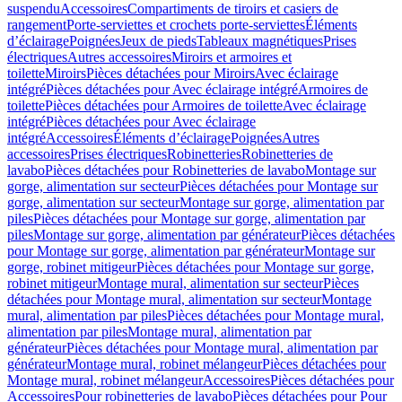
suspendu
Accessoires
Compartiments de tiroirs et casiers de
rangement
Porte-serviettes et crochets porte-serviettes
Éléments
d’éclairage
Poignées
Jeux de pieds
Tableaux magnétiques
Prises
électriques
Autres accessoires
Miroirs et armoires et
toilette
Miroirs
Pièces détachées pour Miroirs
Avec éclairage
intégré
Pièces détachées pour Avec éclairage intégré
Armoires de
toilette
Pièces détachées pour Armoires de toilette
Avec éclairage
intégré
Pièces détachées pour Avec éclairage
intégré
Accessoires
Éléments d’éclairage
Poignées
Autres
accessoires
Prises électriques
Robinetteries
Robinetteries de
lavabo
Pièces détachées pour Robinetteries de lavabo
Montage sur
gorge, alimentation sur secteur
Pièces détachées pour Montage sur
gorge, alimentation sur secteur
Montage sur gorge, alimentation par
piles
Pièces détachées pour Montage sur gorge, alimentation par
piles
Montage sur gorge, alimentation par générateur
Pièces détachées
pour Montage sur gorge, alimentation par générateur
Montage sur
gorge, robinet mitigeur
Pièces détachées pour Montage sur gorge,
robinet mitigeur
Montage mural, alimentation sur secteur
Pièces
détachées pour Montage mural, alimentation sur secteur
Montage
mural, alimentation par piles
Pièces détachées pour Montage mural,
alimentation par piles
Montage mural, alimentation par
générateur
Pièces détachées pour Montage mural, alimentation par
générateur
Montage mural, robinet mélangeur
Pièces détachées pour
Montage mural, robinet mélangeur
Accessoires
Pièces détachées pour
Accessoires
Pour robinetteries de lavabo
Pièces détachées pour Pour