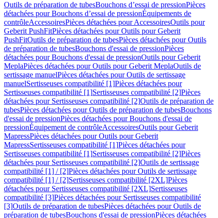
Outils de préparation de tubes
Bouchons d’essai de pression
Pièces
détachées pour Bouchons d’essai de pression
Équipements de
contrôle
Accessoires
Pièces détachées pour Accessoires
Outils pour
Geberit PushFit
Pièces détachées pour Outils pour Geberit
PushFit
Outils de préparation de tubes
Pièces détachées pour Outils
de préparation de tubes
Bouchons d'essai de pression
Pièces
détachées pour Bouchons d'essai de pression
Outils pour Geberit
Mepla
Pièces détachées pour Outils pour Geberit Mepla
Outils de
sertissage manuel
Pièces détachées pour Outils de sertissage
manuel
Sertisseuses compatibilité [1]
Pièces détachées pour
Sertisseuses compatibilité [1]
Sertisseuses compatibilité [2]
Pièces
détachées pour Sertisseuses compatibilité [2]
Outils de préparation de
tubes
Pièces détachées pour Outils de préparation de tubes
Bouchons
d'essai de pression
Pièces détachées pour Bouchons d'essai de
pression
Équipement de contrôle
Accessoires
Outils pour Geberit
Mapress
Pièces détachées pour Outils pour Geberit
Mapress
Sertisseuses compatibilité [1]
Pièces détachées pour
Sertisseuses compatibilité [1]
Sertisseuses compatibilité [2]
Pièces
détachées pour Sertisseuses compatibilité [2]
Outils de sertissage
compatibilité [1] / [2]
Pièces détachées pour Outils de sertissage
compatibilité [1] / [2]
Sertisseuses compatibilité [2XL]
Pièces
détachées pour Sertisseuses compatibilité [2XL]
Sertisseuses
compatibilité [3]
Pièces détachées pour Sertisseuses compatibilité
[3]
Outils de préparation de tubes
Pièces détachées pour Outils de
préparation de tubes
Bouchons d'essai de pression
Pièces détachées