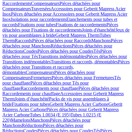
Raccordements
Compensateurs
Pièces détachées pour
Compensateurs
Traversées
Accessoires pour Geberit Mapress Acier
Inox
Pièces détachées pour Accessoires pour Geberit Mapress Acier
Inox
Isolations pour raccordements
Etanchements pour tubes et
raccords
Fixations pour tubes
Fixations de raccordements
Pièces
détachées pour Fixations de raccordements
Joints d'étanchéité
Jeux de
vis pour assemblages à bride
Geberit Mapress Therm
Tubes
Therm
Raccords
Pièces détachées pour Raccords
Manchons
Pièces
détachées pour Manchons
Réductions
Pièces détachées pour
Réductions
Coudes
Pièces détachées pour Coudes
Tés
Pièces
détachées pour Tés
Transitions indémontables
Pièces détachées pour
Transitions indémontables
Transitions et raccords, démontables
Pièces
détachées pour Transitions et raccords,
démontables
Compensateurs
Pièces détachées pour
Compensateurs
Fermetures
Pièces détachées pour Fermetures
Tés
pour chauffage
Pièces détachées pour Tés pour
chauffage
Raccordements pour chauffage
Pièces détachées pour
Raccordements pour chauffage
Accessoires pour Geberit Mapress
Therm
Joints d’étanchéité
Packs de vis pour assemblages à
bride
Fixations pour tubes
Geberit Mapress Acier Carbone
Geberit
Mapress Acier Carbone
Pièces détachées pour Geberit Mapress
Acier Carbone
Tubes 1.0034 (E 195)
Tubes 1.0215 (E
220)
Mamelons
Manchons
Pièces détachées pour
Manchons
Réductions
Pièces détachées pour
Réductions
Coudes
Pièces détachées pour Coudes
Tés
Pièces