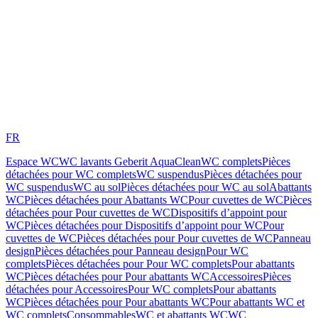
FR
Espace WC
WC lavants Geberit AquaClean
WC complets
Pièces
détachées pour WC complets
WC suspendus
Pièces détachées pour
WC suspendus
WC au sol
Pièces détachées pour WC au sol
Abattants
WC
Pièces détachées pour Abattants WC
Pour cuvettes de WC
Pièces
détachées pour Pour cuvettes de WC
Dispositifs d’appoint pour
WC
Pièces détachées pour Dispositifs d’appoint pour WC
Pour
cuvettes de WC
Pièces détachées pour Pour cuvettes de WC
Panneau
design
Pièces détachées pour Panneau design
Pour WC
complets
Pièces détachées pour Pour WC complets
Pour abattants
WC
Pièces détachées pour Pour abattants WC
Accessoires
Pièces
détachées pour Accessoires
Pour WC complets
Pour abattants
WC
Pièces détachées pour Pour abattants WC
Pour abattants WC et
WC complets
Consommables
WC et abattants WC
WC