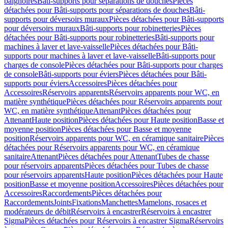
baignoires
Bâti-supports pour séparations de douches
Pièces
détachées pour Bâti-supports pour séparations de douches
Bâti-
supports pour déversoirs muraux
Pièces détachées pour Bâti-supports
pour déversoirs muraux
Bâti-supports pour robinetteries
Pièces
détachées pour Bâti-supports pour robinetteries
Bâti-supports pour
machines à laver et lave-vaisselle
Pièces détachées pour Bâti-
supports pour machines à laver et lave-vaisselle
Bâti-supports pour
charges de console
Pièces détachées pour Bâti-supports pour charges
de console
Bâti-supports pour éviers
Pièces détachées pour Bâti-
supports pour éviers
Accessoires
Pièces détachées pour
Accessoires
Réservoirs apparents
Réservoirs apparents pour WC, en
matière synthétique
Pièces détachées pour Réservoirs apparents pour
WC, en matière synthétique
Attenant
Pièces détachées pour
Attenant
Haute position
Pièces détachées pour Haute position
Basse et
moyenne position
Pièces détachées pour Basse et moyenne
position
Réservoirs apparents pour WC, en céramique sanitaire
Pièces
détachées pour Réservoirs apparents pour WC, en céramique
sanitaire
Attenant
Pièces détachées pour Attenant
Tubes de chasse
pour réservoirs apparents
Pièces détachées pour Tubes de chasse
pour réservoirs apparents
Haute position
Pièces détachées pour Haute
position
Basse et moyenne position
Accessoires
Pièces détachées pour
Accessoires
Raccordements
Pièces détachées pour
Raccordements
Joints
Fixations
Manchettes
Mamelons, rosaces et
modérateurs de débit
Réservoirs à encastrer
Réservoirs à encastrer
Sigma
Pièces détachées pour Réservoirs à encastrer Sigma
Réservoirs