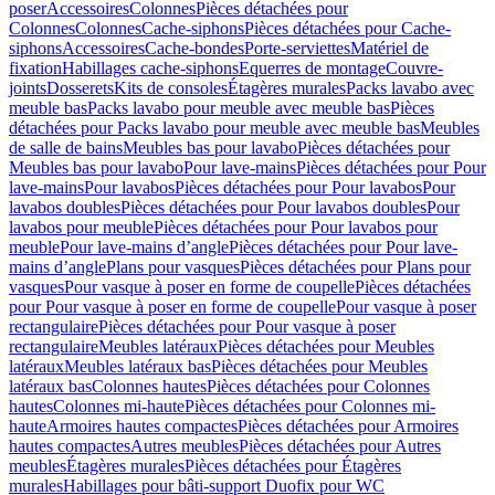
poser
Accessoires
Colonnes
Pièces détachées pour
Colonnes
Colonnes
Cache-siphons
Pièces détachées pour Cache-
siphons
Accessoires
Cache-bondes
Porte-serviettes
Matériel de
fixation
Habillages cache-siphons
Equerres de montage
Couvre-
joints
Dosserets
Kits de consoles
Étagères murales
Packs lavabo avec
meuble bas
Packs lavabo pour meuble avec meuble bas
Pièces
détachées pour Packs lavabo pour meuble avec meuble bas
Meubles
de salle de bains
Meubles bas pour lavabo
Pièces détachées pour
Meubles bas pour lavabo
Pour lave-mains
Pièces détachées pour Pour
lave-mains
Pour lavabos
Pièces détachées pour Pour lavabos
Pour
lavabos doubles
Pièces détachées pour Pour lavabos doubles
Pour
lavabos pour meuble
Pièces détachées pour Pour lavabos pour
meuble
Pour lave-mains d’angle
Pièces détachées pour Pour lave-
mains d’angle
Plans pour vasques
Pièces détachées pour Plans pour
vasques
Pour vasque à poser en forme de coupelle
Pièces détachées
pour Pour vasque à poser en forme de coupelle
Pour vasque à poser
rectangulaire
Pièces détachées pour Pour vasque à poser
rectangulaire
Meubles latéraux
Pièces détachées pour Meubles
latéraux
Meubles latéraux bas
Pièces détachées pour Meubles
latéraux bas
Colonnes hautes
Pièces détachées pour Colonnes
hautes
Colonnes mi-haute
Pièces détachées pour Colonnes mi-
haute
Armoires hautes compactes
Pièces détachées pour Armoires
hautes compactes
Autres meubles
Pièces détachées pour Autres
meubles
Étagères murales
Pièces détachées pour Étagères
murales
Habillages pour bâti-support Duofix pour WC