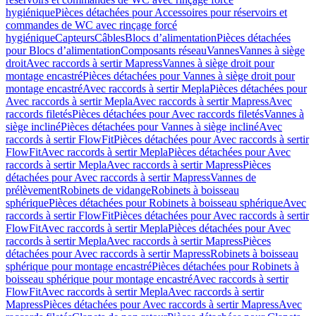
hygiénique
Pièces détachées pour Accessoires pour réservoirs et
commandes de WC avec rinçage forcé
hygiénique
Capteurs
Câbles
Blocs d’alimentation
Pièces détachées
pour Blocs d’alimentation
Composants réseau
Vannes
Vannes à siège
droit
Avec raccords à sertir Mapress
Vannes à siège droit pour
montage encastré
Pièces détachées pour Vannes à siège droit pour
montage encastré
Avec raccords à sertir Mepla
Pièces détachées pour
Avec raccords à sertir Mepla
Avec raccords à sertir Mapress
Avec
raccords filetés
Pièces détachées pour Avec raccords filetés
Vannes à
siège incliné
Pièces détachées pour Vannes à siège incliné
Avec
raccords à sertir FlowFit
Pièces détachées pour Avec raccords à sertir
FlowFit
Avec raccords à sertir Mepla
Pièces détachées pour Avec
raccords à sertir Mepla
Avec raccords à sertir Mapress
Pièces
détachées pour Avec raccords à sertir Mapress
Vannes de
prélèvement
Robinets de vidange
Robinets à boisseau
sphérique
Pièces détachées pour Robinets à boisseau sphérique
Avec
raccords à sertir FlowFit
Pièces détachées pour Avec raccords à sertir
FlowFit
Avec raccords à sertir Mepla
Pièces détachées pour Avec
raccords à sertir Mepla
Avec raccords à sertir Mapress
Pièces
détachées pour Avec raccords à sertir Mapress
Robinets à boisseau
sphérique pour montage encastré
Pièces détachées pour Robinets à
boisseau sphérique pour montage encastré
Avec raccords à sertir
FlowFit
Avec raccords à sertir Mepla
Avec raccords à sertir
Mapress
Pièces détachées pour Avec raccords à sertir Mapress
Avec