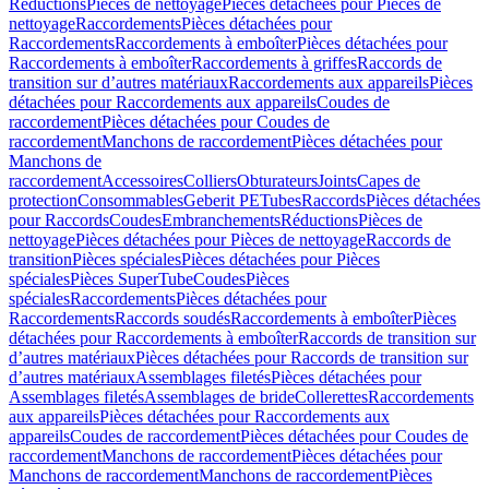
Réductions
Pièces de nettoyage
Pièces détachées pour Pièces de
nettoyage
Raccordements
Pièces détachées pour
Raccordements
Raccordements à emboîter
Pièces détachées pour
Raccordements à emboîter
Raccordements à griffes
Raccords de
transition sur d’autres matériaux
Raccordements aux appareils
Pièces
détachées pour Raccordements aux appareils
Coudes de
raccordement
Pièces détachées pour Coudes de
raccordement
Manchons de raccordement
Pièces détachées pour
Manchons de
raccordement
Accessoires
Colliers
Obturateurs
Joints
Capes de
protection
Consommables
Geberit PE
Tubes
Raccords
Pièces détachées
pour Raccords
Coudes
Embranchements
Réductions
Pièces de
nettoyage
Pièces détachées pour Pièces de nettoyage
Raccords de
transition
Pièces spéciales
Pièces détachées pour Pièces
spéciales
Pièces SuperTube
Coudes
Pièces
spéciales
Raccordements
Pièces détachées pour
Raccordements
Raccords soudés
Raccordements à emboîter
Pièces
détachées pour Raccordements à emboîter
Raccords de transition sur
d’autres matériaux
Pièces détachées pour Raccords de transition sur
d’autres matériaux
Assemblages filetés
Pièces détachées pour
Assemblages filetés
Assemblages de bride
Collerettes
Raccordements
aux appareils
Pièces détachées pour Raccordements aux
appareils
Coudes de raccordement
Pièces détachées pour Coudes de
raccordement
Manchons de raccordement
Pièces détachées pour
Manchons de raccordement
Manchons de raccordement
Pièces