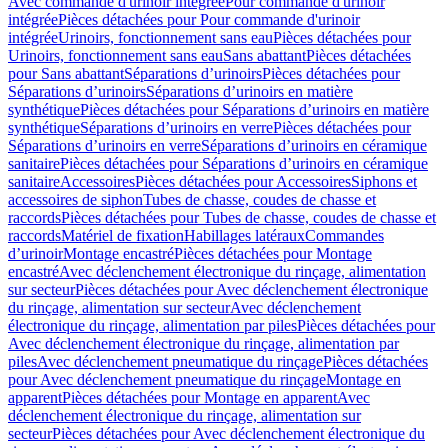
Avec commande d'urinoir intégrée
Pour commande d'urinoir
intégrée
Pièces détachées pour Pour commande d'urinoir
intégrée
Urinoirs, fonctionnement sans eau
Pièces détachées pour
Urinoirs, fonctionnement sans eau
Sans abattant
Pièces détachées
pour Sans abattant
Séparations d’urinoirs
Pièces détachées pour
Séparations d’urinoirs
Séparations d’urinoirs en matière
synthétique
Pièces détachées pour Séparations d’urinoirs en matière
synthétique
Séparations d’urinoirs en verre
Pièces détachées pour
Séparations d’urinoirs en verre
Séparations d’urinoirs en céramique
sanitaire
Pièces détachées pour Séparations d’urinoirs en céramique
sanitaire
Accessoires
Pièces détachées pour Accessoires
Siphons et
accessoires de siphon
Tubes de chasse, coudes de chasse et
raccords
Pièces détachées pour Tubes de chasse, coudes de chasse et
raccords
Matériel de fixation
Habillages latéraux
Commandes
dʼurinoir
Montage encastré
Pièces détachées pour Montage
encastré
Avec déclenchement électronique du rinçage, alimentation
sur secteur
Pièces détachées pour Avec déclenchement électronique
du rinçage, alimentation sur secteur
Avec déclenchement
électronique du rinçage, alimentation par piles
Pièces détachées pour
Avec déclenchement électronique du rinçage, alimentation par
piles
Avec déclenchement pneumatique du rinçage
Pièces détachées
pour Avec déclenchement pneumatique du rinçage
Montage en
apparent
Pièces détachées pour Montage en apparent
Avec
déclenchement électronique du rinçage, alimentation sur
secteur
Pièces détachées pour Avec déclenchement électronique du