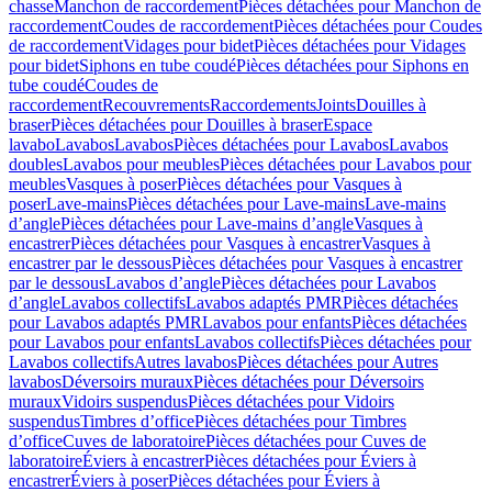
chasse
Manchon de raccordement
Pièces détachées pour Manchon de
raccordement
Coudes de raccordement
Pièces détachées pour Coudes
de raccordement
Vidages pour bidet
Pièces détachées pour Vidages
pour bidet
Siphons en tube coudé
Pièces détachées pour Siphons en
tube coudé
Coudes de
raccordement
Recouvrements
Raccordements
Joints
Douilles à
braser
Pièces détachées pour Douilles à braser
Espace
lavabo
Lavabos
Lavabos
Pièces détachées pour Lavabos
Lavabos
doubles
Lavabos pour meubles
Pièces détachées pour Lavabos pour
meubles
Vasques à poser
Pièces détachées pour Vasques à
poser
Lave-mains
Pièces détachées pour Lave-mains
Lave-mains
d’angle
Pièces détachées pour Lave-mains d’angle
Vasques à
encastrer
Pièces détachées pour Vasques à encastrer
Vasques à
encastrer par le dessous
Pièces détachées pour Vasques à encastrer
par le dessous
Lavabos d’angle
Pièces détachées pour Lavabos
d’angle
Lavabos collectifs
Lavabos adaptés PMR
Pièces détachées
pour Lavabos adaptés PMR
Lavabos pour enfants
Pièces détachées
pour Lavabos pour enfants
Lavabos collectifs
Pièces détachées pour
Lavabos collectifs
Autres lavabos
Pièces détachées pour Autres
lavabos
Déversoirs muraux
Pièces détachées pour Déversoirs
muraux
Vidoirs suspendus
Pièces détachées pour Vidoirs
suspendus
Timbres dʼoffice
Pièces détachées pour Timbres
dʼoffice
Cuves de laboratoire
Pièces détachées pour Cuves de
laboratoire
Éviers à encastrer
Pièces détachées pour Éviers à
encastrer
Éviers à poser
Pièces détachées pour Éviers à