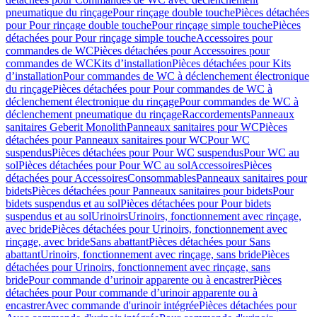
pneumatique du rinçage
Pour rinçage double touche
Pièces détachées
pour Pour rinçage double touche
Pour rinçage simple touche
Pièces
détachées pour Pour rinçage simple touche
Accessoires pour
commandes de WC
Pièces détachées pour Accessoires pour
commandes de WC
Kits d’installation
Pièces détachées pour Kits
d’installation
Pour commandes de WC à déclenchement électronique
du rinçage
Pièces détachées pour Pour commandes de WC à
déclenchement électronique du rinçage
Pour commandes de WC à
déclenchement pneumatique du rinçage
Raccordements
Panneaux
sanitaires Geberit Monolith
Panneaux sanitaires pour WC
Pièces
détachées pour Panneaux sanitaires pour WC
Pour WC
suspendus
Pièces détachées pour Pour WC suspendus
Pour WC au
sol
Pièces détachées pour Pour WC au sol
Accessoires
Pièces
détachées pour Accessoires
Consommables
Panneaux sanitaires pour
bidets
Pièces détachées pour Panneaux sanitaires pour bidets
Pour
bidets suspendus et au sol
Pièces détachées pour Pour bidets
suspendus et au sol
Urinoirs
Urinoirs, fonctionnement avec rinçage,
avec bride
Pièces détachées pour Urinoirs, fonctionnement avec
rinçage, avec bride
Sans abattant
Pièces détachées pour Sans
abattant
Urinoirs, fonctionnement avec rinçage, sans bride
Pièces
détachées pour Urinoirs, fonctionnement avec rinçage, sans
bride
Pour commande d’urinoir apparente ou à encastrer
Pièces
détachées pour Pour commande d’urinoir apparente ou à
encastrer
Avec commande d'urinoir intégrée
Pièces détachées pour