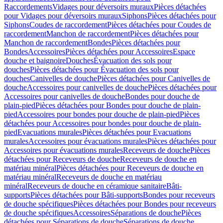
Raccordements
Vidages pour déversoirs muraux
Pièces détachées
pour Vidages pour déversoirs muraux
Siphons
Pièces détachées pour
Siphons
Coudes de raccordement
Pièces détachées pour Coudes de
raccordement
Manchon de raccordement
Pièces détachées pour
Manchon de raccordement
Bondes
Pièces détachées pour
Bondes
Accessoires
Pièces détachées pour Accessoires
Espace
douche et baignoire
Douches
Évacuation des sols pour
douches
Pièces détachées pour Évacuation des sols pour
douches
Canivelles de douche
Pièces détachées pour Canivelles de
douche
Accessoires pour canivelles de douche
Pièces détachées pour
Accessoires pour canivelles de douche
Bondes pour douche de
plain-pied
Pièces détachées pour Bondes pour douche de plain-
pied
Accessoires pour bondes pour douche de plain-pied
Pièces
détachées pour Accessoires pour bondes pour douche de plain-
pied
Evacuations murales
Pièces détachées pour Evacuations
murales
Accessoires pour évacuations murales
Pièces détachées pour
Accessoires pour évacuations murales
Receveurs de douche
Pièces
détachées pour Receveurs de douche
Receveurs de douche en
matériau minéral
Pièces détachées pour Receveurs de douche en
matériau minéral
Receveurs de douche en matériau
minéral
Receveurs de douche en céramique sanitaire
Bâti-
supports
Pièces détachées pour Bâti-supports
Bondes pour receveurs
de douche spécifiques
Pièces détachées pour Bondes pour receveurs
de douche spécifiques
Accessoires
Séparations de douche
Pièces
détachées pour Séparations de douche
Séparations de douche