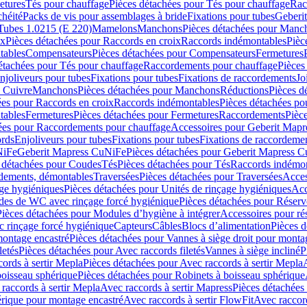
etures
Tés pour chauffage
Pièces détachées pour Tés pour chauffage
Rac
chéité
Packs de vis pour assemblages à bride
Fixations pour tubes
Geberi
Tubes 1.0215 (E 220)
Mamelons
Manchons
Pièces détachées pour Manc
ix
Pièces détachées pour Raccords en croix
Raccords indémontables
Pièc
tables
Compensateurs
Pièces détachées pour Compensateurs
Fermetures
étachées pour Tés pour chauffage
Raccordements pour chauffage
Pièces
njoliveurs pour tubes
Fixations pour tubes
Fixations de raccordements
Jo
s Cuivre
Manchons
Pièces détachées pour Manchons
Réductions
Pièces d
ées pour Raccords en croix
Raccords indémontables
Pièces détachées po
tables
Fermetures
Pièces détachées pour Fermetures
Raccordements
Pièc
ées pour Raccordements pour chauffage
Accessoires pour Geberit Mapr
ords
Enjoliveurs pour tubes
Fixations pour tubes
Fixations de raccordeme
NiFe
Geberit Mapress CuNiFe
Pièces détachées pour Geberit Mapress 
 détachées pour Coudes
Tés
Pièces détachées pour Tés
Raccords indémon
rdements, démontables
Traversées
Pièces détachées pour Traversées
Acces
age hygiéniques
Pièces détachées pour Unités de rinçage hygiéniques
Acc
des de WC avec rinçage forcé hygiénique
Pièces détachées pour Réser
Pièces détachées pour Modules d’hygiène à intégrer
Accessoires pour r
 rinçage forcé hygiénique
Capteurs
Câbles
Blocs d’alimentation
Pièces d
montage encastré
Pièces détachées pour Vannes à siège droit pour monta
letés
Pièces détachées pour Avec raccords filetés
Vannes à siège incliné
P
ords à sertir Mepla
Pièces détachées pour Avec raccords à sertir Mepla
boisseau sphérique
Pièces détachées pour Robinets à boisseau sphérique
raccords à sertir Mepla
Avec raccords à sertir Mapress
Pièces détachées
érique pour montage encastré
Avec raccords à sertir FlowFit
Avec raccord