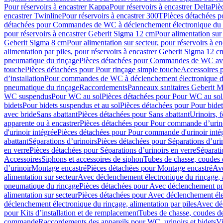
Pour réservoirs à encastrer Kappa
Pour réservoirs à encastrer Delta
Piè
encastrer Twinline
Pour réservoirs à encastrer 300T
Pièces détachées p
détachées pour Commandes de WC à déclenchement électronique du 
pour réservoirs à encastrer Geberit Sigma 12 cm
Pour alimentation sur
Geberit Sigma 8 cm
Pour alimentation sur secteur, pour réservoirs à 
alimentation par piles, pour réservoirs à encastrer Geberit Sigma 12 c
pneumatique du rinçage
Pièces détachées pour Commandes de WC ave
touche
Pièces détachées pour Pour rinçage simple touche
Accessoires
d’installation
Pour commandes de WC à déclenchement électronique d
pneumatique du rinçage
Raccordements
Panneaux sanitaires Geberit M
WC suspendus
Pour WC au sol
Pièces détachées pour Pour WC au sol
bidets
Pour bidets suspendus et au sol
Pièces détachées pour Pour bidet
avec bride
Sans abattant
Pièces détachées pour Sans abattant
Urinoirs, 
apparente ou à encastrer
Pièces détachées pour Pour commande d’urino
d'urinoir intégrée
Pièces détachées pour Pour commande d'urinoir inté
abattant
Séparations d’urinoirs
Pièces détachées pour Séparations d’uri
en verre
Pièces détachées pour Séparations d’urinoirs en verre
Séparati
Accessoires
Siphons et accessoires de siphon
Tubes de chasse, coudes 
dʼurinoir
Montage encastré
Pièces détachées pour Montage encastré
Ave
alimentation sur secteur
Avec déclenchement électronique du rinçage, a
pneumatique du rinçage
Pièces détachées pour Avec déclenchement p
alimentation sur secteur
Pièces détachées pour Avec déclenchement élec
déclenchement électronique du rinçage, alimentation par piles
Avec dé
pour Kits d’installation et de remplacement
Tubes de chasse, coudes de
commande
Raccordements des appareils pour WC, urinoirs et bidets
Vi