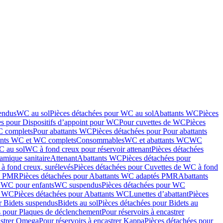
endus
WC au sol
Pièces détachées pour WC au sol
Abattants WC
Pièces
es pour Dispositifs d’appoint pour WC
Pour cuvettes de WC
Pièces
C complets
Pour abattants WC
Pièces détachées pour Pour abattants
ants WC et WC complets
Consommables
WC et abattants WC
WC
C au sol
WC à fond creux pour réservoir attenant
Pièces détachées
amique sanitaire
Attenant
Abattants WC
Pièces détachées pour
à fond creux, surélevés
Pièces détachées pour Cuvettes de WC à fond
és PMR
Pièces détachées pour Abattants WC adaptés PMR
Abattants
r WC pour enfants
WC suspendus
Pièces détachées pour WC
s WC
Pièces détachées pour Abattants WC
Lunettes d’abattant
Pièces
r Bidets suspendus
Bidets au sol
Pièces détachées pour Bidets au
s pour Plaques de déclenchement
Pour réservoirs à encastrer
astrer Omega
Pour réservoirs à encastrer Kappa
Pièces détachées pour