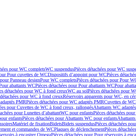
chées pour WC complets
WC suspendus
Pièces détachées pour WC susp
pour Pour cuvettes de WC
Dispositifs d’appoint pour WC
Pièces détaché
 pour Panneau design
Pour WC complets
Pièces détachées pour Pour W
Pour abattants WC
Pièces détachées pour Pour abattants WC
Pour abatt
es détachées pour WC à fond creux
WC au sol
Pièces détachées pour W
 détachées pour WC à fond creux
Réservoirs apparents pour WC, en cér
adaptés PMR
Pièces détachées pour WC adaptés PMR
Cuvettes de WC 
ées pour Cuvettes de WC à fond creux, rallongés
Abattants WC adapt
tachées pour Lunettes d’abattant
WC pour enfants
Pièces détachées pou
our enfants
Pièces détachées pour Abattants WC pour enfants
Abattant
ssoires
Matériel de fixation
Bidets
Bidets suspendus
Pièces détachées pou
hement et commandes de WC
Plaques de déclenchement
Pièces détachée
servoirs à encastrer Omega
Pièces détachées pour Pour réservoirs à enc