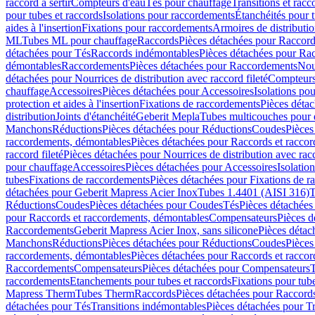
raccord à sertir
Compteurs d'eau
Tés pour chauffage
Transitions et rac
pour tubes et raccords
Isolations pour raccordements
Étanchéités pour t
aides à l'insertion
Fixations pour raccordements
Armoires de distributi
ML
Tubes ML pour chauffage
Raccords
Pièces détachées pour Raccor
détachées pour Tés
Raccords indémontables
Pièces détachées pour Ra
démontables
Raccordements
Pièces détachées pour Raccordements
Nou
détachées pour Nourrices de distribution avec raccord fileté
Compteurs
chauffage
Accessoires
Pièces détachées pour Accessoires
Isolations pou
protection et aides à l'insertion
Fixations de raccordements
Pièces déta
distribution
Joints d'étanchéité
Geberit Mepla
Tubes multicouches pour 
Manchons
Réductions
Pièces détachées pour Réductions
Coudes
Pièces
raccordements, démontables
Pièces détachées pour Raccords et racco
raccord fileté
Pièces détachées pour Nourrices de distribution avec racc
pour chauffage
Accessoires
Pièces détachées pour Accessoires
Isolatio
tubes
Fixations de raccordements
Pièces détachées pour Fixations de 
détachées pour Geberit Mapress Acier Inox
Tubes 1.4401 (AISI 316)
T
Réductions
Coudes
Pièces détachées pour Coudes
Tés
Pièces détachées
pour Raccords et raccordements, démontables
Compensateurs
Pièces 
Raccordements
Geberit Mapress Acier Inox, sans silicone
Pièces détac
Manchons
Réductions
Pièces détachées pour Réductions
Coudes
Pièces
raccordements, démontables
Pièces détachées pour Raccords et racco
Raccordements
Compensateurs
Pièces détachées pour Compensateurs
T
raccordements
Etanchements pour tubes et raccords
Fixations pour tub
Mapress Therm
Tubes Therm
Raccords
Pièces détachées pour Raccord
détachées pour Tés
Transitions indémontables
Pièces détachées pour T