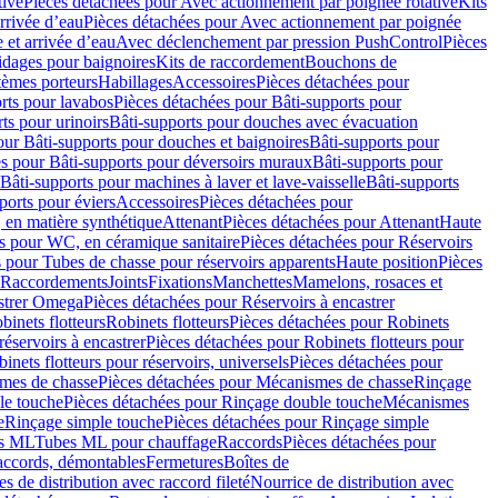
tive
Pièces détachées pour Avec actionnement par poignée rotative
Kits
rrivée d’eau
Pièces détachées pour Avec actionnement par poignée
 et arrivée d’eau
Avec déclenchement par pression PushControl
Pièces
idages pour baignoires
Kits de raccordement
Bouchons de
tèmes porteurs
Habillages
Accessoires
Pièces détachées pour
rts pour lavabos
Pièces détachées pour Bâti-supports pour
ts pour urinoirs
Bâti-supports pour douches avec évacuation
our Bâti-supports pour douches et baignoires
Bâti-supports pour
es pour Bâti-supports pour déversoirs muraux
Bâti-supports pour
Bâti-supports pour machines à laver et lave-vaisselle
Bâti-supports
ports pour éviers
Accessoires
Pièces détachées pour
 en matière synthétique
Attenant
Pièces détachées pour Attenant
Haute
s pour WC, en céramique sanitaire
Pièces détachées pour Réservoirs
 pour Tubes de chasse pour réservoirs apparents
Haute position
Pièces
r Raccordements
Joints
Fixations
Manchettes
Mamelons, rosaces et
astrer Omega
Pièces détachées pour Réservoirs à encastrer
inets flotteurs
Robinets flotteurs
Pièces détachées pour Robinets
réservoirs à encastrer
Pièces détachées pour Robinets flotteurs pour
inets flotteurs pour réservoirs, universels
Pièces détachées pour
mes de chasse
Pièces détachées pour Mécanismes de chasse
Rinçage
le touche
Pièces détachées pour Rinçage double touche
Mécanismes
e
Rinçage simple touche
Pièces détachées pour Rinçage simple
s ML
Tubes ML pour chauffage
Raccords
Pièces détachées pour
raccords, démontables
Fermetures
Boîtes de
s de distribution avec raccord fileté
Nourrice de distribution avec