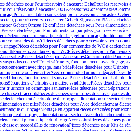
ces détachées pour Pour réservoirs à encastrer Delta
Pour les réservoirs 
our Pour réservoirs à encastrer 300T
Accessoires
Consommables
Command
rinçage
Pour alimentation sur secteur, pour réservoirs à encastrer Gebe
 secteur, pour réservoirs à encastrer Geberit Sigma 8 cm
Pièces détachées
encastrer Geberit Omega 12 cm
Pièces détachées pour Pour alimentation s
m
Pièces détachées pour Pour alimentation par piles, pour réservoirs à 
c déclenchement pneumatique du rinçage
Pour rinçage double touche
P
 pour commandes de WC
Pièces détachées pour Accessoires pour com
u rinçage
Pièces détachées pour Pour commandes de WC à déclencheme
onolith
Panneaux sanitaires pour WC
Pièces détachées pour Panneaux s
Accessoires
Pièces détachées pour Accessoires
Consommables
Panneaux 
s suspendus et au sol
Urinoirs
Urinoirs, fonctionnement avec rinçage, av
fonctionnement avec rinçage, sans bride
Pièces détachées pour Urinoirs,
ir apparente ou à encastrer
Avec commande d'urinoir intégrée
Pièces d
grée
Urinoirs, fonctionnement sans eau
Pièces détachées pour Urinoirs, 
noirs
Séparations d’urinoirs en matière synthétique
Pièces détachées pour
ons d’urinoirs en céramique sanitaire
Pièces détachées pour Séparations 
de chasse et raccords
Pièces détachées pour Tubes de chasse, coudes de 
c déclenchement électronique du rinçage, alimentation sur secteur
Pièc
limentation par piles
Pièces détachées pour Avec déclenchement électron
neumatique du rinçage
Montage en apparent
Pièces détachées pour Mont
tronique du rinçage, alimentation sur secteur
Avec déclenchement électr
clenchement pneumatique du rinçage
Accessoires
Pièces détachées pour
 chasse et raccords
Kits de rénovation
Pièces détachées pour Kits de ré
dages pour WC et vidoirs suspendus
Pièces détachées pour Vidages po