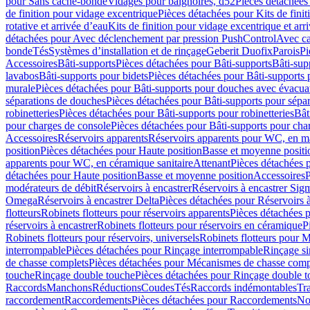
pour Sans cache-bonde
Vidages pour baignoires, d52
Pièces détachées
de finition pour vidage excentrique
Pièces détachées pour Kits de fini
rotative et arrivée d’eau
Kits de finition pour vidage excentrique et arr
détachées pour Avec déclenchement par pression PushControl
Avec c
bonde
Tés
Systèmes d’installation et de rinçage
Geberit Duofix
Parois
Pi
Accessoires
Bâti-supports
Pièces détachées pour Bâti-supports
Bâti-su
lavabos
Bâti-supports pour bidets
Pièces détachées pour Bâti-supports 
murale
Pièces détachées pour Bâti-supports pour douches avec évacua
séparations de douches
Pièces détachées pour Bâti-supports pour sépa
robinetteries
Pièces détachées pour Bâti-supports pour robinetteries
Bât
pour charges de console
Pièces détachées pour Bâti-supports pour cha
Accessoires
Réservoirs apparents
Réservoirs apparents pour WC, en ma
position
Pièces détachées pour Haute position
Basse et moyenne positi
apparents pour WC, en céramique sanitaire
Attenant
Pièces détachées 
détachées pour Haute position
Basse et moyenne position
Accessoires
P
modérateurs de débit
Réservoirs à encastrer
Réservoirs à encastrer Sig
Omega
Réservoirs à encastrer Delta
Pièces détachées pour Réservoirs à
flotteurs
Robinets flotteurs pour réservoirs apparents
Pièces détachées p
réservoirs à encastrer
Robinets flotteurs pour réservoirs en céramique
P
Robinets flotteurs pour réservoirs, universels
Robinets flotteurs pour 
interrompable
Pièces détachées pour Rinçage interrompable
Rinçage s
de chasse complets
Pièces détachées pour Mécanismes de chasse comp
touche
Rinçage double touche
Pièces détachées pour Rinçage double 
Raccords
Manchons
Réductions
Coudes
Tés
Raccords indémontables
Tra
raccordement
Raccordements
Pièces détachées pour Raccordements
Nou