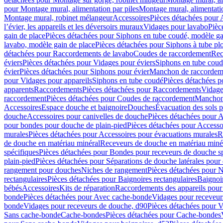
pour Montage mural, alimentation par piles
Montage mural, alimentati
Montage mural, robinet mélangeur
Accessoires
Pièces détachées pour 
l’évier, les appareils et les déversoirs muraux
Vidages pour lavabo
Pièc
gain de place
Pièces détachées pour Siphons en tube coudé, modèle ga
lavabo, modèle gain de place
Pièces détachées pour Siphons à tube pl
détachées pour Raccordements de lavabo
Coudes de raccordement
Rec
éviers
Pièces détachées pour Vidages pour éviers
Siphons en tube cou
évier
Pièces détachées pour Siphons pour évier
Manchon de raccordem
pour Vidages pour appareils
Siphons en tube coudé
Pièces détachées p
apparents
Raccordements
Pièces détachées pour Raccordements
Vidage
raccordement
Pièces détachées pour Coudes de raccordement
Manchon
Accessoires
Espace douche et baignoire
Douches
Évacuation des sols 
douche
Accessoires pour canivelles de douche
Pièces détachées pour A
pour bondes pour douche de plain-pied
Pièces détachées pour Accesso
murales
Pièces détachées pour Accessoires pour évacuations murales
R
de douche en matériau minéral
Receveurs de douche en matériau miné
spécifiques
Pièces détachées pour Bondes pour receveurs de douche s
plain-pied
Pièces détachées pour Séparations de douche latérales pour
rangement pour douches
Niches de rangement
Pièces détachées pour 
rectangulaires
Pièces détachées pour Baignoires rectangulaires
Baignoi
bébés
Accessoires
Kits de réparation
Raccordements des appareils pour 
bonde
Pièces détachées pour Avec cache-bonde
Vidages pour receveur
bonde
Vidages pour receveurs de douche, d90
Pièces détachées pour 
Sans cache-bonde
Cache-bondes
Pièces détachées pour Cache-bondes