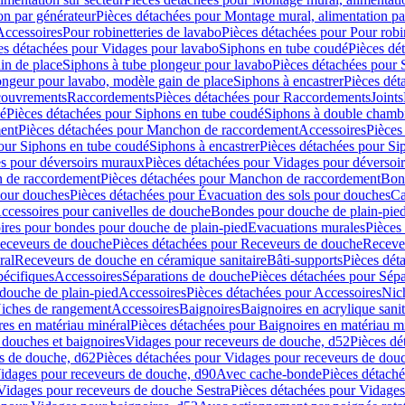
on par générateur
Pièces détachées pour Montage mural, alimentation pa
Accessoires
Pour robinetteries de lavabo
Pièces détachées pour Pour robi
es détachées pour Vidages pour lavabo
Siphons en tube coudé
Pièces dé
in de place
Siphons à tube plongeur pour lavabo
Pièces détachées pour 
ongeur pour lavabo, modèle gain de place
Siphons à encastrer
Pièces dét
ouvrements
Raccordements
Pièces détachées pour Raccordements
Joints
dé
Pièces détachées pour Siphons en tube coudé
Siphons à double chamb
ent
Pièces détachées pour Manchon de raccordement
Accessoires
Pièces
our Siphons en tube coudé
Siphons à encastrer
Pièces détachées pour Sip
s pour déversoirs muraux
Pièces détachées pour Vidages pour déversoi
 de raccordement
Pièces détachées pour Manchon de raccordement
Bon
pour douches
Pièces détachées pour Évacuation des sols pour douches
Ca
ccessoires pour canivelles de douche
Bondes pour douche de plain-pie
ires pour bondes pour douche de plain-pied
Evacuations murales
Pièces
eceveurs de douche
Pièces détachées pour Receveurs de douche
Receve
ral
Receveurs de douche en céramique sanitaire
Bâti-supports
Pièces dét
pécifiques
Accessoires
Séparations de douche
Pièces détachées pour Sép
 douche de plain-pied
Accessoires
Pièces détachées pour Accessoires
Nic
Niches de rangement
Accessoires
Baignoires
Baignoires en acrylique sanit
res en matériau minéral
Pièces détachées pour Baignoires en matériau m
douches et baignoires
Vidages pour receveurs de douche, d52
Pièces dé
s de douche, d62
Pièces détachées pour Vidages pour receveurs de dou
Vidages pour receveurs de douche, d90
Avec cache-bonde
Pièces détach
Vidages pour receveurs de douche Sestra
Pièces détachées pour Vidages