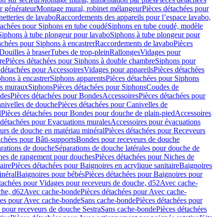
r générateur
Montage mural, robinet mélangeur
Pièces détachées pour
netteries de lavabo
Raccordements des appareils pour l’espace lavabo,
tachées pour Siphons en tube coudé
Siphons en tube coudé, modèle
Siphons à tube plongeur pour lavabo
Siphons à tube plongeur pour
achées pour Siphons à encastrer
Raccordements de lavabo
Pièces
Douilles à braser
Tubes de trop-plein
Rallonges
Vidages pour
re
Pièces détachées pour Siphons à double chambre
Siphons pour
 détachées pour Accessoires
Vidages pour appareils
Pièces détachées
hons à encastrer
Siphons apparents
Pièces détachées pour Siphons
rs muraux
Siphons
Pièces détachées pour Siphons
Coudes de
des
Pièces détachées pour Bondes
Accessoires
Pièces détachées pour
nivelles de douche
Pièces détachées pour Canivelles de
d
Pièces détachées pour Bondes pour douche de plain-pied
Accessoires
 détachées pour Evacuations murales
Accessoires pour évacuations
urs de douche en matériau minéral
Pièces détachées pour Receveurs
achées pour Bâti-supports
Bondes pour receveurs de douche
arations de douche
Séparations de douche latérales pour douche de
hes de rangement pour douches
Pièces détachées pour Niches de
aire
Pièces détachées pour Baignoires en acrylique sanitaire
Baignoires
inéral
Baignoires pour bébés
Pièces détachées pour Baignoires pour
tachées pour Vidages pour receveurs de douche, d52
Avec cache-
che, d62
Avec cache-bonde
Pièces détachées pour Avec cache-
ées pour Avec cache-bonde
Sans cache-bonde
Pièces détachées pour
 pour receveurs de douche Sestra
Sans cache-bonde
Pièces détachées