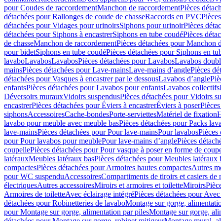
pour Coudes de raccordement
Manchon de raccordement
Pièces détac
détachées pour Rallonges de coude de chasse
Raccords en PVC
Pièce
détachées pour Vidages pour urinoirs
Siphons pour urinoir
Pièces déta
détachées pour Siphons à encastrer
Siphons en tube coudé
Pièces déta
de chasse
Manchon de raccordement
Pièces détachées pour Manchon 
pour bidet
Siphons en tube coudé
Pièces détachées pour Siphons en tu
lavabo
Lavabos
Lavabos
Pièces détachées pour Lavabos
Lavabos doubl
mains
Pièces détachées pour Lave-mains
Lave-mains d’angle
Pièces dé
détachées pour Vasques à encastrer par le dessous
Lavabos d’angle
Piè
enfants
Pièces détachées pour Lavabos pour enfants
Lavabos collectifs
Déversoirs muraux
Vidoirs suspendus
Pièces détachées pour Vidoirs s
encastrer
Pièces détachées pour Éviers à encastrer
Éviers à poser
Pièces
siphons
Accessoires
Cache-bondes
Porte-serviettes
Matériel de fixation
H
lavabo pour meuble avec meuble bas
Pièces détachées pour Packs la
lave-mains
Pièces détachées pour Pour lave-mains
Pour lavabos
Pièces
pour Pour lavabos pour meuble
Pour lave-mains d’angle
Pièces détach
coupelle
Pièces détachées pour Pour vasque à poser en forme de coupe
latéraux
Meubles latéraux bas
Pièces détachées pour Meubles latéraux 
compactes
Pièces détachées pour Armoires hautes compactes
Autres m
pour WC suspendu
Accessoires
Compartiments de tiroirs et casiers de
électriques
Autres accessoires
Miroirs et armoires et toilette
Miroirs
Pièc
Armoires de toilette
Avec éclairage intégré
Pièces détachées pour Avec 
détachées pour Robinetteries de lavabo
Montage sur gorge, alimentatio
pour Montage sur gorge, alimentation par piles
Montage sur gorge, ali
détachées pour Montage sur gorge, robinet mitigeur
Montage mural, al