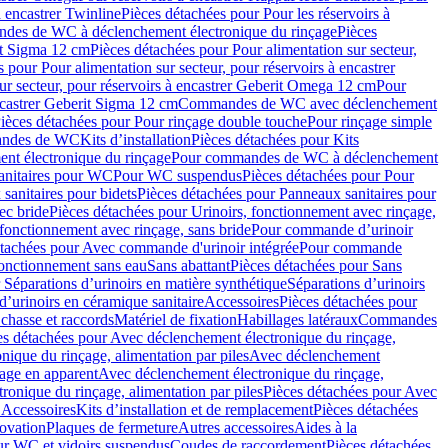
à encastrer Twinline
Pièces détachées pour Pour les réservoirs à
es de WC à déclenchement électronique du rinçage
Pièces
rit Sigma 12 cm
Pièces détachées pour Pour alimentation sur secteur,
 pour Pour alimentation sur secteur, pour réservoirs à encastrer
ur secteur, pour réservoirs à encastrer Geberit Omega 12 cm
Pour
encastrer Geberit Sigma 12 cm
Commandes de WC avec déclenchement
ièces détachées pour Pour rinçage double touche
Pour rinçage simple
mandes de WC
Kits d’installation
Pièces détachées pour Kits
nt électronique du rinçage
Pour commandes de WC à déclenchement
anitaires pour WC
Pour WC suspendus
Pièces détachées pour Pour
sanitaires pour bidets
Pièces détachées pour Panneaux sanitaires pour
ec bride
Pièces détachées pour Urinoirs, fonctionnement avec rinçage,
 fonctionnement avec rinçage, sans bride
Pour commande d’urinoir
étachées pour Avec commande d'urinoir intégrée
Pour commande
fonctionnement sans eau
Sans abattant
Pièces détachées pour Sans
 Séparations d’urinoirs en matière synthétique
Séparations d’urinoirs
d’urinoirs en céramique sanitaire
Accessoires
Pièces détachées pour
chasse et raccords
Matériel de fixation
Habillages latéraux
Commandes
es détachées pour Avec déclenchement électronique du rinçage,
ique du rinçage, alimentation par piles
Avec déclenchement
age en apparent
Avec déclenchement électronique du rinçage,
onique du rinçage, alimentation par piles
Pièces détachées pour Avec
 Accessoires
Kits d’installation et de remplacement
Pièces détachées
novation
Plaques de fermeture
Autres accessoires
Aides à la
ur WC et vidoirs suspendus
Coudes de raccordement
Pièces détachées