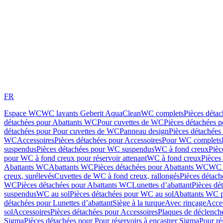
FR
Espace WC
WC lavants Geberit AquaClean
WC complets
Pièces déta
détachées pour Abattants WC
Pour cuvettes de WC
Pièces détachées 
détachées pour Pour cuvettes de WC
Panneau design
Pièces détachées
WC
Accessoires
Pièces détachées pour Accessoires
Pour WC complets
suspendus
Pièces détachées pour WC suspendus
WC à fond creux
Pièc
pour WC à fond creux pour réservoir attenant
WC à fond creux
Pièces
Abattants WC
Abattants WC
Pièces détachées pour Abattants WC
WC 
creux, surélevés
Cuvettes de WC à fond creux, rallongés
Pièces détach
WC
Pièces détachées pour Abattants WC
Lunettes d’abattant
Pièces dé
suspendus
WC au sol
Pièces détachées pour WC au sol
Abattants WC p
détachées pour Lunettes d’abattant
Siège à la turque
Avec rinçage
Acce
sol
Accessoires
Pièces détachées pour Accessoires
Plaques de déclenc
Sigma
Pièces détachées pour Pour réservoirs à encastrer Sigma
Pour ré