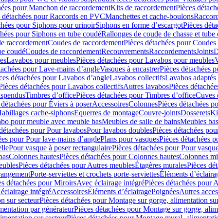
hées pour Manchon de raccordement
Kits de raccordement
Pièces détach
s détachées pour Raccords en PVC
Manchettes et cache-boulons
Raccord
chées pour Siphons pour urinoir
Siphons en forme d’escargot
Pièces dét
chées pour Siphons en tube coudé
Rallonges de coude de chasse et tube 
de raccordement
Coudes de raccordement
Pièces détachées pour Coudes
be coudé
Coudes de raccordement
Recouvrements
Raccordements
Joints
D
es
Lavabos pour meubles
Pièces détachées pour Lavabos pour meubles
V
tachées pour Lave-mains d’angle
Vasques à encastrer
Pièces détachées p
ces détachées pour Lavabos d’angle
Lavabos collectifs
Lavabos adapté
Pièces détachées pour Lavabos collectifs
Autres lavabos
Pièces détachée
uspendus
Timbres dʼoffice
Pièces détachées pour Timbres dʼoffice
Cuves d
 détachées pour Éviers à poser
Accessoires
Colonnes
Pièces détachées p
abillages cache-siphons
Equerres de montage
Couvre-joints
Dosserets
Ki
vabo pour meuble avec meuble bas
Meubles de salle de bains
Meubles bas
 détachées pour Pour lavabos
Pour lavabos doubles
Pièces détachées pou
ées pour Pour lave-mains d’angle
Plans pour vasques
Pièces détachées p
lle
Pour vasque à poser rectangulaire
Pièces détachées pour Pour vasque
bas
Colonnes hautes
Pièces détachées pour Colonnes hautes
Colonnes mi
eubles
Pièces détachées pour Autres meubles
Étagères murales
Pièces dé
 rangement
Porte-serviettes et crochets porte-serviettes
Éléments d’éclaira
es détachées pour Miroirs
Avec éclairage intégré
Pièces détachées pour A
éclairage intégré
Accessoires
Éléments d’éclairage
Poignées
Autres acces
n sur secteur
Pièces détachées pour Montage sur gorge, alimentation sur
mentation par générateur
Pièces détachées pour Montage sur gorge, alim
imentation sur secteur
Pièces détachées pour Montage mural, alimentatio