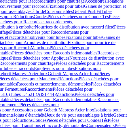
 détachées pour Raccordements pour chauffage
Accessoires
Isolations
couvrement pour raccords
Fixations pour tubes
Gaines de protection et
 pour assemblages à bride
Consommables
Geberit PushFit
Tubes
es pour Réductions
Coudes
Pièces détachées pour Coudes
Tés
Pièces
tachées pour Raccords et raccordements,
tribution à emboîter
Nourrices de distribution avec raccord fileté
Pièces
ffage
Pièces détachées pour Raccordements pour
s et raccords
Enjoliveurs pour tubes
Fixations pour tubes
Gaines de
tachées pour Armoires de distribution
Fixations pour nourrice de
es pour Raccords
Manchons
Pièces détachées pour
tables
Pièces détachées pour Raccords indémontables
Raccords et
iques
Pièces détachées pour Appliques
Nourrices de distribution avec
Raccordements pour chauffage
Pièces détachées pour Raccordements
 tubes et raccords
Enjoliveurs pour tubes
Fixations pour
eberit Mapress Acier Inox
Geberit Mapress Acier Inox
Pièces
Pièces détachées pour Manchons
Réductions
Pièces détachées pour
montables
Raccords et raccordements, démontables
Pièces détachées
ur Fermetures
Raccordements
Pièces détachées pour
 316)
Tubes 1.4521 (AISI 444)
Manchons
Pièces détachées pour
tables
Pièces détachées pour Raccords indémontables
Raccords et
ordements
Pièces détachées pour
s pour Accessoires pour Geberit Mapress Acier Inox
Isolations pour
rdements
Joints d'étanchéité
Jeux de vis pour assemblages à bride
Geberit
s pour Réductions
Coudes
Pièces détachées pour Coudes
Tés
Pièces
achées pour Transitions et raccords, démontables
Compensateurs
Pièces