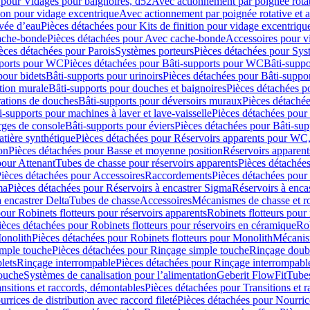
 pour Vidages pour baignoires, d52
Avec actionnement par poignée rota
tion pour vidage excentrique
Avec actionnement par poignée rotative et a
ivée d’eau
Pièces détachées pour Kits de finition pour vidage excentrique
ache-bonde
Pièces détachées pour Avec cache-bonde
Accessoires pour v
èces détachées pour Parois
Systèmes porteurs
Pièces détachées pour Sys
pports pour WC
Pièces détachées pour Bâti-supports pour WC
Bâti-suppo
pour bidets
Bâti-supports pour urinoirs
Pièces détachées pour Bâti-suppor
tion murale
Bâti-supports pour douches et baignoires
Pièces détachées p
rations de douches
Bâti-supports pour déversoirs muraux
Pièces détaché
i-supports pour machines à laver et lave-vaisselle
Pièces détachées pour 
rges de console
Bâti-supports pour éviers
Pièces détachées pour Bâti-sup
tière synthétique
Pièces détachées pour Réservoirs apparents pour WC,
on
Pièces détachées pour Basse et moyenne position
Réservoirs apparent
pour Attenant
Tubes de chasse pour réservoirs apparents
Pièces détachées
ièces détachées pour Accessoires
Raccordements
Pièces détachées pou
ma
Pièces détachées pour Réservoirs à encastrer Sigma
Réservoirs à enc
 encastrer Delta
Tubes de chasse
Accessoires
Mécanismes de chasse et rob
our Robinets flotteurs pour réservoirs apparents
Robinets flotteurs pour 
ièces détachées pour Robinets flotteurs pour réservoirs en céramique
Rob
Monolith
Pièces détachées pour Robinets flotteurs pour Monolith
Mécanis
imple touche
Pièces détachées pour Rinçage simple touche
Rinçage doub
lets
Rinçage interrompable
Pièces détachées pour Rinçage interrompabl
touche
Systèmes de canalisation pour l’alimentation
Geberit FlowFit
Tube
nsitions et raccords, démontables
Pièces détachées pour Transitions et 
rrices de distribution avec raccord fileté
Pièces détachées pour Nourrice