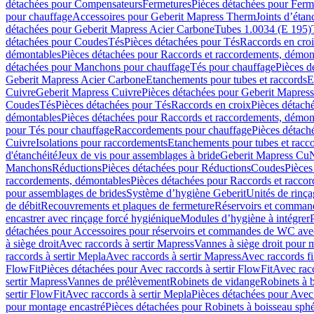
détachées pour Compensateurs
Fermetures
Pièces détachées pour Ferm
pour chauffage
Accessoires pour Geberit Mapress Therm
Joints d’étan
détachées pour Geberit Mapress Acier Carbone
Tubes 1.0034 (E 195)
détachées pour Coudes
Tés
Pièces détachées pour Tés
Raccords en cro
démontables
Pièces détachées pour Raccords et raccordements, démon
détachées pour Manchons pour chauffage
Tés pour chauffage
Pièces d
Geberit Mapress Acier Carbone
Etanchements pour tubes et raccords
E
Cuivre
Geberit Mapress Cuivre
Pièces détachées pour Geberit Mapres
Coudes
Tés
Pièces détachées pour Tés
Raccords en croix
Pièces détach
démontables
Pièces détachées pour Raccords et raccordements, démon
pour Tés pour chauffage
Raccordements pour chauffage
Pièces détach
Cuivre
Isolations pour raccordements
Etanchements pour tubes et racc
d'étanchéité
Jeux de vis pour assemblages à bride
Geberit Mapress Cu
Manchons
Réductions
Pièces détachées pour Réductions
Coudes
Pièces
raccordements, démontables
Pièces détachées pour Raccords et racco
pour assemblages de brides
Système d’hygiène Geberit
Unités de rinç
de débit
Recouvrements et plaques de fermeture
Réservoirs et comman
encastrer avec rinçage forcé hygiénique
Modules d’hygiène à intégrer
détachées pour Accessoires pour réservoirs et commandes de WC avec
à siège droit
Avec raccords à sertir Mapress
Vannes à siège droit pour 
raccords à sertir Mepla
Avec raccords à sertir Mapress
Avec raccords fi
FlowFit
Pièces détachées pour Avec raccords à sertir FlowFit
Avec racc
sertir Mapress
Vannes de prélèvement
Robinets de vidange
Robinets à 
sertir FlowFit
Avec raccords à sertir Mepla
Pièces détachées pour Avec 
pour montage encastré
Pièces détachées pour Robinets à boisseau sph