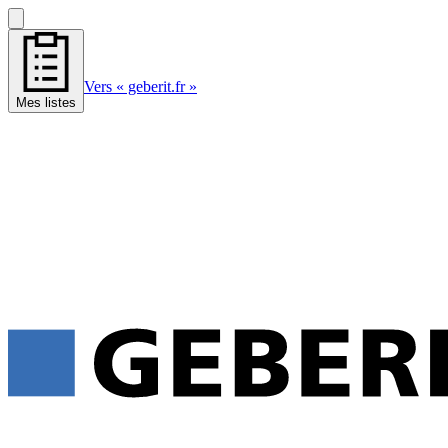
Vers « geberit.fr »
Mes listes