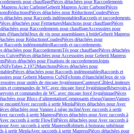
cordements pour chauffage
Pièces détachées pour Raccordements
t Mapress Acier Carbone
Geberit Mapress Acier Carbone
Pièces
hons
Réductions
Pièces détachées pour Réductions
Coudes
Pièces
es détachées pour Raccords indémontables
Raccords et raccordements,
Pièces détachées pour Fermetures
Manchons pour chauffage
Pièces
 détachées pour Raccordements pour chauffage
Accessoires pour
ints d'étanchéité
Jeux de vis pour assemblages à bride
Geberit Mapress
étachées pour Réductions
Coudes
Pièces détachées pour
ur Raccords indémontables
Raccords et raccordements,
es détachées pour Raccordements
Tés pour chauffage
Pièces détachées
ess Cuivre
Pièces détachées pour Accessoires pour Geberit Mapress
nts
Pièces détachées pour Fixations de raccordements
Joints
CuNiFe
Tubes 2.1972
Manchons
Pièces détachées pour
tables
Pièces détachées pour Raccords indémontables
Raccords et
soires pour Geberit Mapress CuNiFe
Joints d'étanchéité
Jeux de vis
essoires pour unités de rinçage hygiéniques
Capteurs
Câbles
Limiteurs
voirs et commandes de WC avec rinçage forcé hygiénique
Réservoirs à
éservoirs et commandes de WC avec rinçage forcé hygiénique
Pièces
étachées pour Blocs d’alimentation
Composants réseau
Vannes
Vannes
ge encastré
Avec raccords à sertir Mepla
Pièces détachées pour Avec
ièces détachées pour Vannes à siège incliné
Avec raccords à sertir
Avec raccords à sertir Mapress
Pièces détachées pour Avec raccords à
Avec raccords à sertir FlowFit
Pièces détachées pour Avec raccords à
 pour Avec raccords à sertir Mapress
Robinets à boisseau sphérique
s à sertir Mepla
Avec raccords à sertir Mapress
Pièces détachées pour