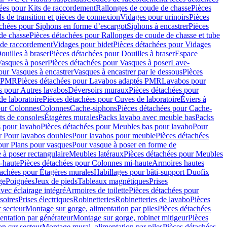
ées pour Kits de raccordement
Rallonges de coude de chasse
Pièces
s de transition et pièces de connexion
Vidages pour urinoirs
Pièces
achées pour Siphons en forme d’escargot
Siphons à encastrer
Pièces
de chasse
Pièces détachées pour Rallonges de coude de chasse et tube
 de raccordement
Vidages pour bidet
Pièces détachées pour Vidages
ouilles à braser
Pièces détachées pour Douilles à braser
Espace
asques à poser
Pièces détachées pour Vasques à poser
Lave-
our Vasques à encastrer
Vasques à encastrer par le dessous
Pièces
s PMR
Pièces détachées pour Lavabos adaptés PMR
Lavabos pour
s pour Autres lavabos
Déversoirs muraux
Pièces détachées pour
e laboratoire
Pièces détachées pour Cuves de laboratoire
Éviers à
our Colonnes
Colonnes
Cache-siphons
Pièces détachées pour Cache-
ts de consoles
Étagères murales
Packs lavabo avec meuble bas
Packs
 pour lavabo
Pièces détachées pour Meubles bas pour lavabo
Pour
r Pour lavabos doubles
Pour lavabos pour meuble
Pièces détachées
our Plans pour vasques
Pour vasque à poser en forme de
 à poser rectangulaire
Meubles latéraux
Pièces détachées pour Meubles
-haute
Pièces détachées pour Colonnes mi-haute
Armoires hautes
tachées pour Étagères murales
Habillages pour bâti-support Duofix
ge
Poignées
Jeux de pieds
Tableaux magnétiques
Prises
vec éclairage intégré
Armoires de toilette
Pièces détachées pour
soires
Prises électriques
Robinetteries
Robinetteries de lavabo
Pièces
 secteur
Montage sur gorge, alimentation par piles
Pièces détachées
entation par générateur
Montage sur gorge, robinet mitigeur
Pièces
n sur secteur
Montage mural, alimentation par piles
Pièces détachées