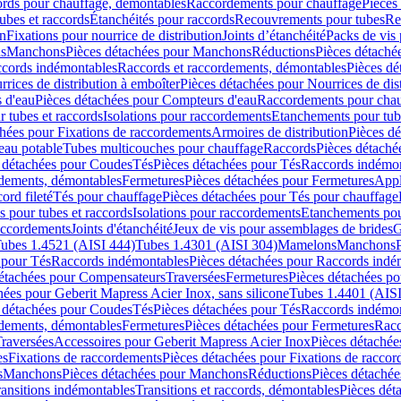
cords pour chauffage, démontables
Raccordements pour chauffage
Pièces
ubes et raccords
Étanchéités pour raccords
Recouvrements pour tubes
Re
on
Fixations pour nourrice de distribution
Joints d’étanchéité
Packs de vis
ds
Manchons
Pièces détachées pour Manchons
Réductions
Pièces détaché
ccords indémontables
Raccords et raccordements, démontables
Pièces dé
rrices de distribution à emboîter
Pièces détachées pour Nourrices de dis
 d'eau
Pièces détachées pour Compteurs d'eau
Raccordements pour chau
r tubes et raccords
Isolations pour raccordements
Etanchements pour tube
chées pour Fixations de raccordements
Armoires de distribution
Pièces dé
eau potable
Tubes multicouches pour chauffage
Raccords
Pièces détaché
 détachées pour Coudes
Tés
Pièces détachées pour Tés
Raccords indémon
rdements, démontables
Fermetures
Pièces détachées pour Fermetures
Appl
ord fileté
Tés pour chauffage
Pièces détachées pour Tés pour chauffage
ns pour tubes et raccords
Isolations pour raccordements
Etanchements pour
raccordements
Joints d'étanchéité
Jeux de vis pour assemblages de brides
G
ubes 1.4521 (AISI 444)
Tubes 1.4301 (AISI 304)
Mamelons
Manchons
 pour Tés
Raccords indémontables
Pièces détachées pour Raccords indé
détachées pour Compensateurs
Traversées
Fermetures
Pièces détachées po
hées pour Geberit Mapress Acier Inox, sans silicone
Tubes 1.4401 (AISI
 détachées pour Coudes
Tés
Pièces détachées pour Tés
Raccords indémon
rdements, démontables
Fermetures
Pièces détachées pour Fermetures
Racc
raversées
Accessoires pour Geberit Mapress Acier Inox
Pièces détachée
es
Fixations de raccordements
Pièces détachées pour Fixations de racco
s
Manchons
Pièces détachées pour Manchons
Réductions
Pièces détachée
ransitions indémontables
Transitions et raccords, démontables
Pièces dét