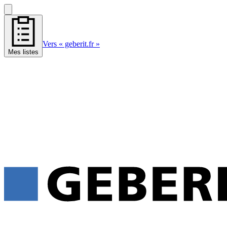
Vers « geberit.fr »
Mes listes