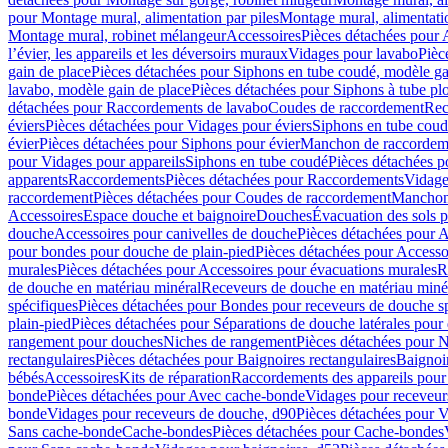
pour Montage mural, alimentation par piles
Montage mural, alimentati
Montage mural, robinet mélangeur
Accessoires
Pièces détachées pour 
l’évier, les appareils et les déversoirs muraux
Vidages pour lavabo
Pièc
gain de place
Pièces détachées pour Siphons en tube coudé, modèle ga
lavabo, modèle gain de place
Pièces détachées pour Siphons à tube pl
détachées pour Raccordements de lavabo
Coudes de raccordement
Rec
éviers
Pièces détachées pour Vidages pour éviers
Siphons en tube cou
évier
Pièces détachées pour Siphons pour évier
Manchon de raccordem
pour Vidages pour appareils
Siphons en tube coudé
Pièces détachées p
apparents
Raccordements
Pièces détachées pour Raccordements
Vidage
raccordement
Pièces détachées pour Coudes de raccordement
Manchon
Accessoires
Espace douche et baignoire
Douches
Évacuation des sols 
douche
Accessoires pour canivelles de douche
Pièces détachées pour A
pour bondes pour douche de plain-pied
Pièces détachées pour Accesso
murales
Pièces détachées pour Accessoires pour évacuations murales
R
de douche en matériau minéral
Receveurs de douche en matériau miné
spécifiques
Pièces détachées pour Bondes pour receveurs de douche s
plain-pied
Pièces détachées pour Séparations de douche latérales pour
rangement pour douches
Niches de rangement
Pièces détachées pour 
rectangulaires
Pièces détachées pour Baignoires rectangulaires
Baignoi
bébés
Accessoires
Kits de réparation
Raccordements des appareils pour 
bonde
Pièces détachées pour Avec cache-bonde
Vidages pour receveur
bonde
Vidages pour receveurs de douche, d90
Pièces détachées pour 
Sans cache-bonde
Cache-bondes
Pièces détachées pour Cache-bondes