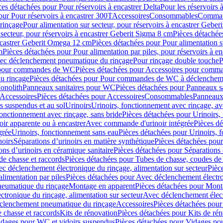
ces détachées pour Pour réservoirs à encastrer Delta
Pour les réservoirs 
our Pour réservoirs à encastrer 300T
Accessoires
Consommables
Command
rinçage
Pour alimentation sur secteur, pour réservoirs à encastrer Gebe
 secteur, pour réservoirs à encastrer Geberit Sigma 8 cm
Pièces détachées
encastrer Geberit Omega 12 cm
Pièces détachées pour Pour alimentation s
m
Pièces détachées pour Pour alimentation par piles, pour réservoirs à 
c déclenchement pneumatique du rinçage
Pour rinçage double touche
P
 pour commandes de WC
Pièces détachées pour Accessoires pour com
u rinçage
Pièces détachées pour Pour commandes de WC à déclencheme
onolith
Panneaux sanitaires pour WC
Pièces détachées pour Panneaux s
Accessoires
Pièces détachées pour Accessoires
Consommables
Panneaux 
s suspendus et au sol
Urinoirs
Urinoirs, fonctionnement avec rinçage, av
fonctionnement avec rinçage, sans bride
Pièces détachées pour Urinoirs,
ir apparente ou à encastrer
Avec commande d'urinoir intégrée
Pièces d
grée
Urinoirs, fonctionnement sans eau
Pièces détachées pour Urinoirs, 
noirs
Séparations d’urinoirs en matière synthétique
Pièces détachées pour
ons d’urinoirs en céramique sanitaire
Pièces détachées pour Séparations 
de chasse et raccords
Pièces détachées pour Tubes de chasse, coudes de 
c déclenchement électronique du rinçage, alimentation sur secteur
Pièc
limentation par piles
Pièces détachées pour Avec déclenchement électron
neumatique du rinçage
Montage en apparent
Pièces détachées pour Mont
tronique du rinçage, alimentation sur secteur
Avec déclenchement électr
clenchement pneumatique du rinçage
Accessoires
Pièces détachées pour
 chasse et raccords
Kits de rénovation
Pièces détachées pour Kits de ré
dages pour WC et vidoirs suspendus
Pièces détachées pour Vidages po