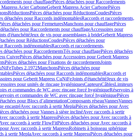
cordements pour chauffage
Pièces détachées pour Raccordements
t Mapress Acier Carbone
Geberit Mapress Acier Carbone
Pièces
hons
Réductions
Pièces détachées pour Réductions
Coudes
Pièces
es détachées pour Raccords indémontables
Raccords et raccordements,
Pièces détachées pour Fermetures
Manchons pour chauffage
Pièces
 détachées pour Raccordements pour chauffage
Accessoires pour
ints d'étanchéité
Jeux de vis pour assemblages à bride
Geberit Mapress
étachées pour Réductions
Coudes
Pièces détachées pour
ur Raccords indémontables
Raccords et raccordements,
es détachées pour Raccordements
Tés pour chauffage
Pièces détachées
ess Cuivre
Pièces détachées pour Accessoires pour Geberit Mapress
nts
Pièces détachées pour Fixations de raccordements
Joints
CuNiFe
Tubes 2.1972
Manchons
Pièces détachées pour
tables
Pièces détachées pour Raccords indémontables
Raccords et
soires pour Geberit Mapress CuNiFe
Joints d'étanchéité
Jeux de vis
essoires pour unités de rinçage hygiéniques
Capteurs
Câbles
Limiteurs
voirs et commandes de WC avec rinçage forcé hygiénique
Réservoirs à
éservoirs et commandes de WC avec rinçage forcé hygiénique
Pièces
étachées pour Blocs d’alimentation
Composants réseau
Vannes
Vannes
ge encastré
Avec raccords à sertir Mepla
Pièces détachées pour Avec
ièces détachées pour Vannes à siège incliné
Avec raccords à sertir
Avec raccords à sertir Mapress
Pièces détachées pour Avec raccords à
Avec raccords à sertir FlowFit
Pièces détachées pour Avec raccords à
 pour Avec raccords à sertir Mapress
Robinets à boisseau sphérique
s à sertir Mepla
Avec raccords à sertir Mapress
Pièces détachées pour