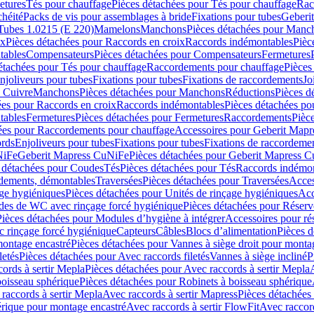
etures
Tés pour chauffage
Pièces détachées pour Tés pour chauffage
Rac
chéité
Packs de vis pour assemblages à bride
Fixations pour tubes
Geberi
Tubes 1.0215 (E 220)
Mamelons
Manchons
Pièces détachées pour Manc
ix
Pièces détachées pour Raccords en croix
Raccords indémontables
Pièc
tables
Compensateurs
Pièces détachées pour Compensateurs
Fermetures
étachées pour Tés pour chauffage
Raccordements pour chauffage
Pièces
njoliveurs pour tubes
Fixations pour tubes
Fixations de raccordements
Jo
s Cuivre
Manchons
Pièces détachées pour Manchons
Réductions
Pièces d
ées pour Raccords en croix
Raccords indémontables
Pièces détachées po
tables
Fermetures
Pièces détachées pour Fermetures
Raccordements
Pièc
ées pour Raccordements pour chauffage
Accessoires pour Geberit Mapr
ords
Enjoliveurs pour tubes
Fixations pour tubes
Fixations de raccordeme
NiFe
Geberit Mapress CuNiFe
Pièces détachées pour Geberit Mapress 
 détachées pour Coudes
Tés
Pièces détachées pour Tés
Raccords indémon
rdements, démontables
Traversées
Pièces détachées pour Traversées
Acces
age hygiéniques
Pièces détachées pour Unités de rinçage hygiéniques
Acc
des de WC avec rinçage forcé hygiénique
Pièces détachées pour Réser
Pièces détachées pour Modules d’hygiène à intégrer
Accessoires pour r
 rinçage forcé hygiénique
Capteurs
Câbles
Blocs d’alimentation
Pièces d
montage encastré
Pièces détachées pour Vannes à siège droit pour monta
letés
Pièces détachées pour Avec raccords filetés
Vannes à siège incliné
P
ords à sertir Mepla
Pièces détachées pour Avec raccords à sertir Mepla
boisseau sphérique
Pièces détachées pour Robinets à boisseau sphérique
raccords à sertir Mepla
Avec raccords à sertir Mapress
Pièces détachées
érique pour montage encastré
Avec raccords à sertir FlowFit
Avec raccord