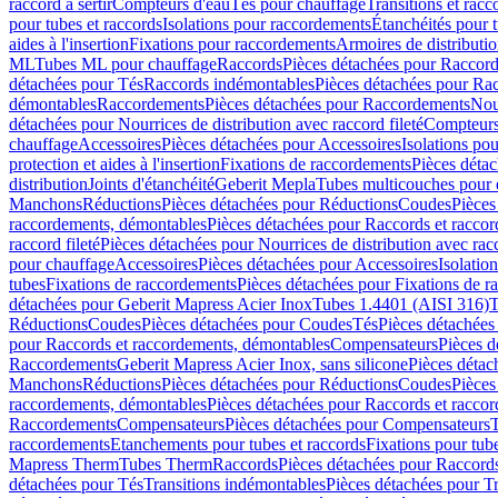
raccord à sertir
Compteurs d'eau
Tés pour chauffage
Transitions et rac
pour tubes et raccords
Isolations pour raccordements
Étanchéités pour t
aides à l'insertion
Fixations pour raccordements
Armoires de distributi
ML
Tubes ML pour chauffage
Raccords
Pièces détachées pour Raccor
détachées pour Tés
Raccords indémontables
Pièces détachées pour Ra
démontables
Raccordements
Pièces détachées pour Raccordements
Nou
détachées pour Nourrices de distribution avec raccord fileté
Compteurs
chauffage
Accessoires
Pièces détachées pour Accessoires
Isolations pou
protection et aides à l'insertion
Fixations de raccordements
Pièces déta
distribution
Joints d'étanchéité
Geberit Mepla
Tubes multicouches pour 
Manchons
Réductions
Pièces détachées pour Réductions
Coudes
Pièces
raccordements, démontables
Pièces détachées pour Raccords et racco
raccord fileté
Pièces détachées pour Nourrices de distribution avec racc
pour chauffage
Accessoires
Pièces détachées pour Accessoires
Isolatio
tubes
Fixations de raccordements
Pièces détachées pour Fixations de 
détachées pour Geberit Mapress Acier Inox
Tubes 1.4401 (AISI 316)
T
Réductions
Coudes
Pièces détachées pour Coudes
Tés
Pièces détachées
pour Raccords et raccordements, démontables
Compensateurs
Pièces 
Raccordements
Geberit Mapress Acier Inox, sans silicone
Pièces détac
Manchons
Réductions
Pièces détachées pour Réductions
Coudes
Pièces
raccordements, démontables
Pièces détachées pour Raccords et racco
Raccordements
Compensateurs
Pièces détachées pour Compensateurs
T
raccordements
Etanchements pour tubes et raccords
Fixations pour tub
Mapress Therm
Tubes Therm
Raccords
Pièces détachées pour Raccord
détachées pour Tés
Transitions indémontables
Pièces détachées pour T