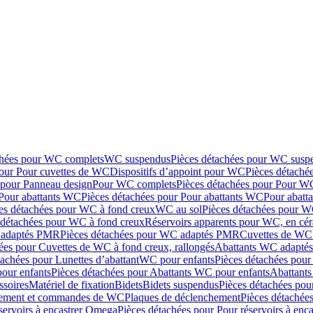
chées pour WC complets
WC suspendus
Pièces détachées pour WC susp
pour Pour cuvettes de WC
Dispositifs d’appoint pour WC
Pièces détaché
 pour Panneau design
Pour WC complets
Pièces détachées pour Pour W
Pour abattants WC
Pièces détachées pour Pour abattants WC
Pour abatt
es détachées pour WC à fond creux
WC au sol
Pièces détachées pour W
 détachées pour WC à fond creux
Réservoirs apparents pour WC, en cér
adaptés PMR
Pièces détachées pour WC adaptés PMR
Cuvettes de WC 
ées pour Cuvettes de WC à fond creux, rallongés
Abattants WC adapt
tachées pour Lunettes d’abattant
WC pour enfants
Pièces détachées pou
our enfants
Pièces détachées pour Abattants WC pour enfants
Abattant
ssoires
Matériel de fixation
Bidets
Bidets suspendus
Pièces détachées pou
hement et commandes de WC
Plaques de déclenchement
Pièces détachée
servoirs à encastrer Omega
Pièces détachées pour Pour réservoirs à enc