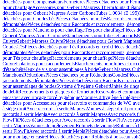
détachées pour Compensateurs
Fermetures
Pièces détachées pour Ferm
pour chauffage
Accessoires pour Geberit Mapress Therm
Joints d’étan
détachées pour Geberit Mapress Acier Carbone
Tubes 1.0034 (E 195)
détachées pour Coudes
Tés
Pièces détachées pour Tés
Raccords en cro
démontables
Pièces détachées pour Raccords et raccordements, démon
détachées pour Manchons pour chauffage
Tés pour chauffage
Pièces d
Geberit Mapress Acier Carbone
Etanchements pour tubes et raccords
E
Cuivre
Geberit Mapress Cuivre
Pièces détachées pour Geberit Mapres
Coudes
Tés
Pièces détachées pour Tés
Raccords en croix
Pièces détach
démontables
Pièces détachées pour Raccords et raccordements, démon
pour Tés pour chauffage
Raccordements pour chauffage
Pièces détach
Cuivre
Isolations pour raccordements
Etanchements pour tubes et racc
d'étanchéité
Jeux de vis pour assemblages à bride
Geberit Mapress Cu
Manchons
Réductions
Pièces détachées pour Réductions
Coudes
Pièces
raccordements, démontables
Pièces détachées pour Raccords et racco
pour assemblages de brides
Système d’hygiène Geberit
Unités de rinç
de débit
Recouvrements et plaques de fermeture
Réservoirs et comman
encastrer avec rinçage forcé hygiénique
Modules d’hygiène à intégrer
détachées pour Accessoires pour réservoirs et commandes de WC avec
à siège droit
Avec raccords à sertir Mapress
Vannes à siège droit pour 
raccords à sertir Mepla
Avec raccords à sertir Mapress
Avec raccords fi
FlowFit
Pièces détachées pour Avec raccords à sertir FlowFit
Avec racc
sertir Mapress
Vannes de prélèvement
Robinets de vidange
Robinets à 
sertir FlowFit
Avec raccords à sertir Mepla
Pièces détachées pour Avec 
pour montage encastré
Pièces détachées pour Robinets à boisseau sph