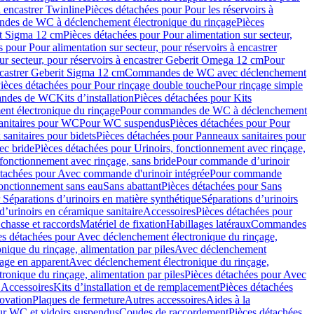
à encastrer Twinline
Pièces détachées pour Pour les réservoirs à
es de WC à déclenchement électronique du rinçage
Pièces
rit Sigma 12 cm
Pièces détachées pour Pour alimentation sur secteur,
 pour Pour alimentation sur secteur, pour réservoirs à encastrer
ur secteur, pour réservoirs à encastrer Geberit Omega 12 cm
Pour
encastrer Geberit Sigma 12 cm
Commandes de WC avec déclenchement
ièces détachées pour Pour rinçage double touche
Pour rinçage simple
mandes de WC
Kits d’installation
Pièces détachées pour Kits
nt électronique du rinçage
Pour commandes de WC à déclenchement
anitaires pour WC
Pour WC suspendus
Pièces détachées pour Pour
sanitaires pour bidets
Pièces détachées pour Panneaux sanitaires pour
ec bride
Pièces détachées pour Urinoirs, fonctionnement avec rinçage,
 fonctionnement avec rinçage, sans bride
Pour commande d’urinoir
étachées pour Avec commande d'urinoir intégrée
Pour commande
fonctionnement sans eau
Sans abattant
Pièces détachées pour Sans
 Séparations d’urinoirs en matière synthétique
Séparations d’urinoirs
d’urinoirs en céramique sanitaire
Accessoires
Pièces détachées pour
chasse et raccords
Matériel de fixation
Habillages latéraux
Commandes
es détachées pour Avec déclenchement électronique du rinçage,
ique du rinçage, alimentation par piles
Avec déclenchement
age en apparent
Avec déclenchement électronique du rinçage,
onique du rinçage, alimentation par piles
Pièces détachées pour Avec
 Accessoires
Kits d’installation et de remplacement
Pièces détachées
novation
Plaques de fermeture
Autres accessoires
Aides à la
ur WC et vidoirs suspendus
Coudes de raccordement
Pièces détachées