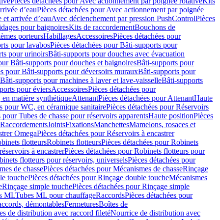
tive
Pièces détachées pour Avec actionnement par poignée rotative
Kits
rrivée d’eau
Pièces détachées pour Avec actionnement par poignée
 et arrivée d’eau
Avec déclenchement par pression PushControl
Pièces
idages pour baignoires
Kits de raccordement
Bouchons de
tèmes porteurs
Habillages
Accessoires
Pièces détachées pour
rts pour lavabos
Pièces détachées pour Bâti-supports pour
ts pour urinoirs
Bâti-supports pour douches avec évacuation
our Bâti-supports pour douches et baignoires
Bâti-supports pour
es pour Bâti-supports pour déversoirs muraux
Bâti-supports pour
Bâti-supports pour machines à laver et lave-vaisselle
Bâti-supports
ports pour éviers
Accessoires
Pièces détachées pour
 en matière synthétique
Attenant
Pièces détachées pour Attenant
Haute
s pour WC, en céramique sanitaire
Pièces détachées pour Réservoirs
 pour Tubes de chasse pour réservoirs apparents
Haute position
Pièces
r Raccordements
Joints
Fixations
Manchettes
Mamelons, rosaces et
astrer Omega
Pièces détachées pour Réservoirs à encastrer
inets flotteurs
Robinets flotteurs
Pièces détachées pour Robinets
réservoirs à encastrer
Pièces détachées pour Robinets flotteurs pour
inets flotteurs pour réservoirs, universels
Pièces détachées pour
mes de chasse
Pièces détachées pour Mécanismes de chasse
Rinçage
le touche
Pièces détachées pour Rinçage double touche
Mécanismes
e
Rinçage simple touche
Pièces détachées pour Rinçage simple
s ML
Tubes ML pour chauffage
Raccords
Pièces détachées pour
raccords, démontables
Fermetures
Boîtes de
s de distribution avec raccord fileté
Nourrice de distribution avec