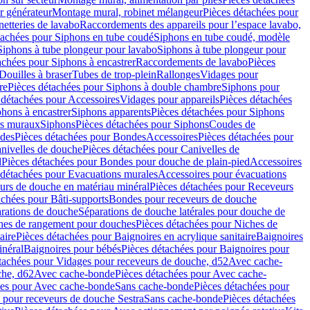
r générateur
Montage mural, robinet mélangeur
Pièces détachées pour
netteries de lavabo
Raccordements des appareils pour l’espace lavabo,
tachées pour Siphons en tube coudé
Siphons en tube coudé, modèle
Siphons à tube plongeur pour lavabo
Siphons à tube plongeur pour
achées pour Siphons à encastrer
Raccordements de lavabo
Pièces
Douilles à braser
Tubes de trop-plein
Rallonges
Vidages pour
re
Pièces détachées pour Siphons à double chambre
Siphons pour
 détachées pour Accessoires
Vidages pour appareils
Pièces détachées
hons à encastrer
Siphons apparents
Pièces détachées pour Siphons
rs muraux
Siphons
Pièces détachées pour Siphons
Coudes de
des
Pièces détachées pour Bondes
Accessoires
Pièces détachées pour
nivelles de douche
Pièces détachées pour Canivelles de
d
Pièces détachées pour Bondes pour douche de plain-pied
Accessoires
 détachées pour Evacuations murales
Accessoires pour évacuations
urs de douche en matériau minéral
Pièces détachées pour Receveurs
achées pour Bâti-supports
Bondes pour receveurs de douche
arations de douche
Séparations de douche latérales pour douche de
hes de rangement pour douches
Pièces détachées pour Niches de
aire
Pièces détachées pour Baignoires en acrylique sanitaire
Baignoires
inéral
Baignoires pour bébés
Pièces détachées pour Baignoires pour
tachées pour Vidages pour receveurs de douche, d52
Avec cache-
che, d62
Avec cache-bonde
Pièces détachées pour Avec cache-
ées pour Avec cache-bonde
Sans cache-bonde
Pièces détachées pour
 pour receveurs de douche Sestra
Sans cache-bonde
Pièces détachées