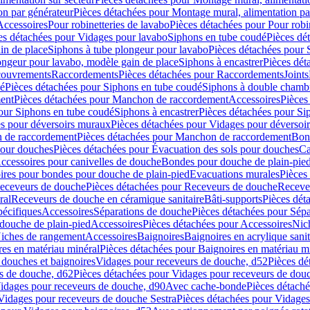
on par générateur
Pièces détachées pour Montage mural, alimentation pa
Accessoires
Pour robinetteries de lavabo
Pièces détachées pour Pour robi
es détachées pour Vidages pour lavabo
Siphons en tube coudé
Pièces dé
in de place
Siphons à tube plongeur pour lavabo
Pièces détachées pour 
ongeur pour lavabo, modèle gain de place
Siphons à encastrer
Pièces dét
ouvrements
Raccordements
Pièces détachées pour Raccordements
Joints
dé
Pièces détachées pour Siphons en tube coudé
Siphons à double chamb
ent
Pièces détachées pour Manchon de raccordement
Accessoires
Pièces
our Siphons en tube coudé
Siphons à encastrer
Pièces détachées pour Sip
s pour déversoirs muraux
Pièces détachées pour Vidages pour déversoi
 de raccordement
Pièces détachées pour Manchon de raccordement
Bon
pour douches
Pièces détachées pour Évacuation des sols pour douches
Ca
ccessoires pour canivelles de douche
Bondes pour douche de plain-pie
ires pour bondes pour douche de plain-pied
Evacuations murales
Pièces
eceveurs de douche
Pièces détachées pour Receveurs de douche
Receve
ral
Receveurs de douche en céramique sanitaire
Bâti-supports
Pièces dét
pécifiques
Accessoires
Séparations de douche
Pièces détachées pour Sép
 douche de plain-pied
Accessoires
Pièces détachées pour Accessoires
Nic
Niches de rangement
Accessoires
Baignoires
Baignoires en acrylique sanit
res en matériau minéral
Pièces détachées pour Baignoires en matériau m
douches et baignoires
Vidages pour receveurs de douche, d52
Pièces dé
s de douche, d62
Pièces détachées pour Vidages pour receveurs de dou
Vidages pour receveurs de douche, d90
Avec cache-bonde
Pièces détach
Vidages pour receveurs de douche Sestra
Pièces détachées pour Vidages