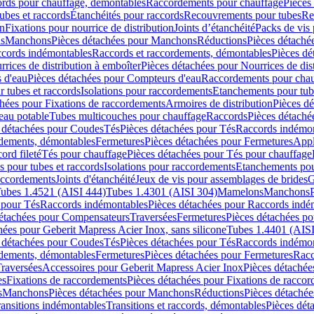
cords pour chauffage, démontables
Raccordements pour chauffage
Pièces
ubes et raccords
Étanchéités pour raccords
Recouvrements pour tubes
Re
on
Fixations pour nourrice de distribution
Joints d’étanchéité
Packs de vis
ds
Manchons
Pièces détachées pour Manchons
Réductions
Pièces détaché
ccords indémontables
Raccords et raccordements, démontables
Pièces dé
rrices de distribution à emboîter
Pièces détachées pour Nourrices de dis
 d'eau
Pièces détachées pour Compteurs d'eau
Raccordements pour chau
r tubes et raccords
Isolations pour raccordements
Etanchements pour tube
chées pour Fixations de raccordements
Armoires de distribution
Pièces dé
eau potable
Tubes multicouches pour chauffage
Raccords
Pièces détaché
 détachées pour Coudes
Tés
Pièces détachées pour Tés
Raccords indémon
rdements, démontables
Fermetures
Pièces détachées pour Fermetures
Appl
ord fileté
Tés pour chauffage
Pièces détachées pour Tés pour chauffage
ns pour tubes et raccords
Isolations pour raccordements
Etanchements pour
raccordements
Joints d'étanchéité
Jeux de vis pour assemblages de brides
G
ubes 1.4521 (AISI 444)
Tubes 1.4301 (AISI 304)
Mamelons
Manchons
 pour Tés
Raccords indémontables
Pièces détachées pour Raccords indé
détachées pour Compensateurs
Traversées
Fermetures
Pièces détachées po
hées pour Geberit Mapress Acier Inox, sans silicone
Tubes 1.4401 (AISI
 détachées pour Coudes
Tés
Pièces détachées pour Tés
Raccords indémon
rdements, démontables
Fermetures
Pièces détachées pour Fermetures
Racc
raversées
Accessoires pour Geberit Mapress Acier Inox
Pièces détachée
es
Fixations de raccordements
Pièces détachées pour Fixations de racco
s
Manchons
Pièces détachées pour Manchons
Réductions
Pièces détachée
ransitions indémontables
Transitions et raccords, démontables
Pièces dét