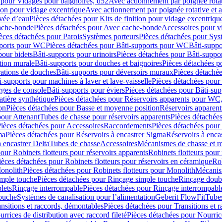
 pour Vidages pour baignoires, d52
Avec actionnement par poignée rota
tion pour vidage excentrique
Avec actionnement par poignée rotative et a
ivée d’eau
Pièces détachées pour Kits de finition pour vidage excentrique
ache-bonde
Pièces détachées pour Avec cache-bonde
Accessoires pour v
èces détachées pour Parois
Systèmes porteurs
Pièces détachées pour Sys
pports pour WC
Pièces détachées pour Bâti-supports pour WC
Bâti-suppo
pour bidets
Bâti-supports pour urinoirs
Pièces détachées pour Bâti-suppor
tion murale
Bâti-supports pour douches et baignoires
Pièces détachées p
rations de douches
Bâti-supports pour déversoirs muraux
Pièces détaché
i-supports pour machines à laver et lave-vaisselle
Pièces détachées pour 
rges de console
Bâti-supports pour éviers
Pièces détachées pour Bâti-sup
tière synthétique
Pièces détachées pour Réservoirs apparents pour WC,
on
Pièces détachées pour Basse et moyenne position
Réservoirs apparent
pour Attenant
Tubes de chasse pour réservoirs apparents
Pièces détachées
ièces détachées pour Accessoires
Raccordements
Pièces détachées pou
ma
Pièces détachées pour Réservoirs à encastrer Sigma
Réservoirs à enc
 encastrer Delta
Tubes de chasse
Accessoires
Mécanismes de chasse et rob
our Robinets flotteurs pour réservoirs apparents
Robinets flotteurs pour 
ièces détachées pour Robinets flotteurs pour réservoirs en céramique
Rob
Monolith
Pièces détachées pour Robinets flotteurs pour Monolith
Mécanis
imple touche
Pièces détachées pour Rinçage simple touche
Rinçage doub
lets
Rinçage interrompable
Pièces détachées pour Rinçage interrompabl
touche
Systèmes de canalisation pour l’alimentation
Geberit FlowFit
Tube
nsitions et raccords, démontables
Pièces détachées pour Transitions et 
rrices de distribution avec raccord fileté
Pièces détachées pour Nourrice