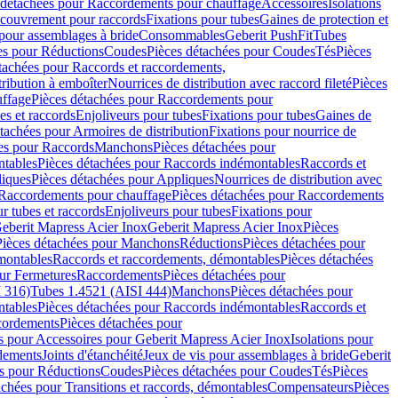
 détachées pour Raccordements pour chauffage
Accessoires
Isolations
couvrement pour raccords
Fixations pour tubes
Gaines de protection et
 pour assemblages à bride
Consommables
Geberit PushFit
Tubes
es pour Réductions
Coudes
Pièces détachées pour Coudes
Tés
Pièces
tachées pour Raccords et raccordements,
tribution à emboîter
Nourrices de distribution avec raccord fileté
Pièces
ffage
Pièces détachées pour Raccordements pour
s et raccords
Enjoliveurs pour tubes
Fixations pour tubes
Gaines de
tachées pour Armoires de distribution
Fixations pour nourrice de
es pour Raccords
Manchons
Pièces détachées pour
tables
Pièces détachées pour Raccords indémontables
Raccords et
iques
Pièces détachées pour Appliques
Nourrices de distribution avec
Raccordements pour chauffage
Pièces détachées pour Raccordements
 tubes et raccords
Enjoliveurs pour tubes
Fixations pour
eberit Mapress Acier Inox
Geberit Mapress Acier Inox
Pièces
Pièces détachées pour Manchons
Réductions
Pièces détachées pour
montables
Raccords et raccordements, démontables
Pièces détachées
ur Fermetures
Raccordements
Pièces détachées pour
 316)
Tubes 1.4521 (AISI 444)
Manchons
Pièces détachées pour
tables
Pièces détachées pour Raccords indémontables
Raccords et
ordements
Pièces détachées pour
s pour Accessoires pour Geberit Mapress Acier Inox
Isolations pour
rdements
Joints d'étanchéité
Jeux de vis pour assemblages à bride
Geberit
s pour Réductions
Coudes
Pièces détachées pour Coudes
Tés
Pièces
achées pour Transitions et raccords, démontables
Compensateurs
Pièces