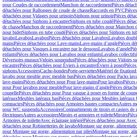
pour Coudes de raccordement
Manchon de raccordement
Pièces détac
détachées pour Rallonges de coude de chasse
Raccords en PVC
Pièce
détachées pour Vidages pour urinoirs
Siphons pour urinoir
Pièces déta
détachées pour Siphons à encastrer
Siphons en tube coudé
Pièces déta
de chasse
Manchon de raccordement
Pièces détachées pour Manchon 
pour bidet
Siphons en tube coudé
Pièces détachées pour Siphons en tu
lavabo
Lavabos
Lavabos
Pièces détachées pour Lavabos
Lavabos doubl
mains
Pièces détachées pour Lave-mains
Lave-mains d’angle
Pièces dé
détachées pour Vasques à encastrer par le dessous
Lavabos d’angle
Piè
enfants
Pièces détachées pour Lavabos pour enfants
Lavabos collectifs
Déversoirs muraux
Vidoirs suspendus
Pièces détachées pour Vidoirs s
encastrer
Pièces détachées pour Éviers à encastrer
Éviers à poser
Pièces
siphons
Accessoires
Cache-bondes
Porte-serviettes
Matériel de fixation
H
lavabo pour meuble avec meuble bas
Pièces détachées pour Packs la
lave-mains
Pièces détachées pour Pour lave-mains
Pour lavabos
Pièces
pour Pour lavabos pour meuble
Pour lave-mains d’angle
Pièces détach
coupelle
Pièces détachées pour Pour vasque à poser en forme de coupe
latéraux
Meubles latéraux bas
Pièces détachées pour Meubles latéraux 
compactes
Pièces détachées pour Armoires hautes compactes
Autres m
pour WC suspendu
Accessoires
Compartiments de tiroirs et casiers de
électriques
Autres accessoires
Miroirs et armoires et toilette
Miroirs
Pièc
Armoires de toilette
Avec éclairage intégré
Pièces détachées pour Avec 
détachées pour Robinetteries de lavabo
Montage sur gorge, alimentatio
pour Montage sur gorge, alimentation par piles
Montage sur gorge, ali
détachées pour Montage sur gorge, robinet mitigeur
Montage mural, al