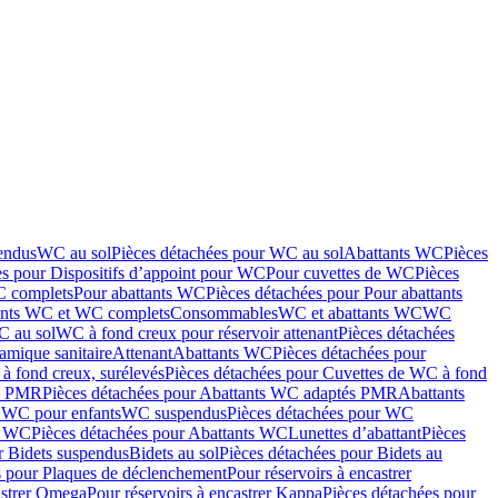
endus
WC au sol
Pièces détachées pour WC au sol
Abattants WC
Pièces
es pour Dispositifs d’appoint pour WC
Pour cuvettes de WC
Pièces
C complets
Pour abattants WC
Pièces détachées pour Pour abattants
ants WC et WC complets
Consommables
WC et abattants WC
WC
C au sol
WC à fond creux pour réservoir attenant
Pièces détachées
amique sanitaire
Attenant
Abattants WC
Pièces détachées pour
à fond creux, surélevés
Pièces détachées pour Cuvettes de WC à fond
és PMR
Pièces détachées pour Abattants WC adaptés PMR
Abattants
r WC pour enfants
WC suspendus
Pièces détachées pour WC
s WC
Pièces détachées pour Abattants WC
Lunettes d’abattant
Pièces
r Bidets suspendus
Bidets au sol
Pièces détachées pour Bidets au
s pour Plaques de déclenchement
Pour réservoirs à encastrer
astrer Omega
Pour réservoirs à encastrer Kappa
Pièces détachées pour