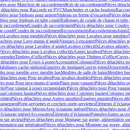
hées pour Manchon de raccordement
Kits de raccordement
Pièces détach
s détachées pour Raccords en PVC
Manchettes et cache-boulons
Raccord
chées pour Siphons pour urinoir
Siphons en forme d’escargot
Pièces dét
chées pour Siphons en tube coudé
Rallonges de coude de chasse et tube 
de raccordement
Coudes de raccordement
Pièces détachées pour Coudes
be coudé
Coudes de raccordement
Recouvrements
Raccordements
Joints
D
es
Lavabos pour meubles
Pièces détachées pour Lavabos pour meubles
V
tachées pour Lave-mains d’angle
Vasques à encastrer
Pièces détachées p
ces détachées pour Lavabos d’angle
Lavabos collectifs
Lavabos adapté
Pièces détachées pour Lavabos collectifs
Autres lavabos
Pièces détachée
uspendus
Timbres dʼoffice
Pièces détachées pour Timbres dʼoffice
Cuves d
 détachées pour Éviers à poser
Accessoires
Colonnes
Pièces détachées p
abillages cache-siphons
Equerres de montage
Couvre-joints
Dosserets
Ki
vabo pour meuble avec meuble bas
Meubles de salle de bains
Meubles bas
 détachées pour Pour lavabos
Pour lavabos doubles
Pièces détachées pou
ées pour Pour lave-mains d’angle
Plans pour vasques
Pièces détachées p
lle
Pour vasque à poser rectangulaire
Pièces détachées pour Pour vasque
bas
Colonnes hautes
Pièces détachées pour Colonnes hautes
Colonnes mi
eubles
Pièces détachées pour Autres meubles
Étagères murales
Pièces dé
 rangement
Porte-serviettes et crochets porte-serviettes
Éléments d’éclaira
es détachées pour Miroirs
Avec éclairage intégré
Pièces détachées pour A
éclairage intégré
Accessoires
Éléments d’éclairage
Poignées
Autres acces
n sur secteur
Pièces détachées pour Montage sur gorge, alimentation sur
mentation par générateur
Pièces détachées pour Montage sur gorge, alim
imentation sur secteur
Pièces détachées pour Montage mural, alimentatio