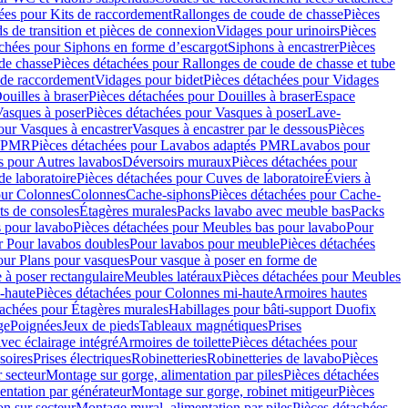
ées pour Kits de raccordement
Rallonges de coude de chasse
Pièces
s de transition et pièces de connexion
Vidages pour urinoirs
Pièces
achées pour Siphons en forme d’escargot
Siphons à encastrer
Pièces
de chasse
Pièces détachées pour Rallonges de coude de chasse et tube
 de raccordement
Vidages pour bidet
Pièces détachées pour Vidages
ouilles à braser
Pièces détachées pour Douilles à braser
Espace
asques à poser
Pièces détachées pour Vasques à poser
Lave-
our Vasques à encastrer
Vasques à encastrer par le dessous
Pièces
s PMR
Pièces détachées pour Lavabos adaptés PMR
Lavabos pour
s pour Autres lavabos
Déversoirs muraux
Pièces détachées pour
e laboratoire
Pièces détachées pour Cuves de laboratoire
Éviers à
our Colonnes
Colonnes
Cache-siphons
Pièces détachées pour Cache-
ts de consoles
Étagères murales
Packs lavabo avec meuble bas
Packs
 pour lavabo
Pièces détachées pour Meubles bas pour lavabo
Pour
r Pour lavabos doubles
Pour lavabos pour meuble
Pièces détachées
our Plans pour vasques
Pour vasque à poser en forme de
 à poser rectangulaire
Meubles latéraux
Pièces détachées pour Meubles
-haute
Pièces détachées pour Colonnes mi-haute
Armoires hautes
tachées pour Étagères murales
Habillages pour bâti-support Duofix
ge
Poignées
Jeux de pieds
Tableaux magnétiques
Prises
vec éclairage intégré
Armoires de toilette
Pièces détachées pour
soires
Prises électriques
Robinetteries
Robinetteries de lavabo
Pièces
 secteur
Montage sur gorge, alimentation par piles
Pièces détachées
entation par générateur
Montage sur gorge, robinet mitigeur
Pièces
n sur secteur
Montage mural, alimentation par piles
Pièces détachées