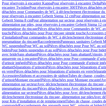
Pour réservoirs à encastrer Kappa
Pour réservoirs à encastrer Delta
Piè
encastrer Twinline
Pour réservoirs à encastrer 300T
Pièces détachées p
détachées pour Commandes de WC à déclenchement électronique du 
pour réservoirs à encastrer Geberit Sigma 12 cm
Pour alimentation sur
Geberit Sigma 8 cm
Pour alimentation sur secteur, pour réservoirs à 
alimentation par piles, pour réservoirs à encastrer Geberit Sigma 12 c
pneumatique du rinçage
Pièces détachées pour Commandes de WC ave
touche
Pièces détachées pour Pour rinçage simple touche
Accessoires
d’installation
Pour commandes de WC à déclenchement électronique d
pneumatique du rinçage
Raccordements
Panneaux sanitaires Geberit M
WC suspendus
Pour WC au sol
Pièces détachées pour Pour WC au sol
bidets
Pour bidets suspendus et au sol
Pièces détachées pour Pour bidet
avec bride
Sans abattant
Pièces détachées pour Sans abattant
Urinoirs, 
apparente ou à encastrer
Pièces détachées pour Pour commande d’urino
d'urinoir intégrée
Pièces détachées pour Pour commande d'urinoir inté
abattant
Séparations d’urinoirs
Pièces détachées pour Séparations d’uri
en verre
Pièces détachées pour Séparations d’urinoirs en verre
Séparati
Accessoires
Siphons et accessoires de siphon
Tubes de chasse, coudes 
dʼurinoir
Montage encastré
Pièces détachées pour Montage encastré
Ave
alimentation sur secteur
Avec déclenchement électronique du rinçage, a
pneumatique du rinçage
Pièces détachées pour Avec déclenchement p
alimentation sur secteur
Pièces détachées pour Avec déclenchement élec
déclenchement électronique du rinçage, alimentation par piles
Avec dé
pour Kits d’installation et de remplacement
Tubes de chasse, coudes de
commande
Raccordements des appareils pour WC, urinoirs et bidets
Vi