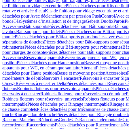
pour Sans cache-bonde
Vidages pour baignoires, d52
Pièces détachées
de finition pour vidage excentrique
Pièces détachées pour Kits de fini
rotative et arrivée d’eau
Kits de finition pour vidage excentrique et arr
détachées pour Avec déclenchement par pression PushControl
Avec c
bonde
Tés
Systèmes d’installation et de rinçage
Geberit Duofix
Parois
Pi
Accessoires
Bâti-supports
Pièces détachées pour Bâti-supports
Bâti-su
lavabos
Bâti-supports pour bidets
Pièces détachées pour Bâti-supports 
murale
Pièces détachées pour Bâti-supports pour douches avec évacua
séparations de douches
Pièces détachées pour Bâti-supports pour sépa
robinetteries
Pièces détachées pour Bâti-supports pour robinetteries
Bât
pour charges de console
Pièces détachées pour Bâti-supports pour cha
Accessoires
Réservoirs apparents
Réservoirs apparents pour WC, en ma
position
Pièces détachées pour Haute position
Basse et moyenne positi
apparents pour WC, en céramique sanitaire
Attenant
Pièces détachées 
détachées pour Haute position
Basse et moyenne position
Accessoires
P
modérateurs de débit
Réservoirs à encastrer
Réservoirs à encastrer Sig
Omega
Réservoirs à encastrer Delta
Pièces détachées pour Réservoirs à
flotteurs
Robinets flotteurs pour réservoirs apparents
Pièces détachées p
réservoirs à encastrer
Robinets flotteurs pour réservoirs en céramique
P
Robinets flotteurs pour réservoirs, universels
Robinets flotteurs pour 
interrompable
Pièces détachées pour Rinçage interrompable
Rinçage s
de chasse complets
Pièces détachées pour Mécanismes de chasse comp
touche
Rinçage double touche
Pièces détachées pour Rinçage double 
Raccords
Manchons
Réductions
Coudes
Tés
Raccords indémontables
Tra
raccordement
Raccordements
Pièces détachées pour Raccordements
Nou