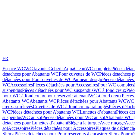
FR
Espace WC
WC lavants Geberit AquaClean
WC complets
Pièces déta
détachées pour Abattants WC
Pour cuvettes de WC
Pièces détachées 
détachées pour Pour cuvettes de WC
Panneau design
Pièces détachées
WC
Accessoires
Pièces détachées pour Accessoires
Pour WC complets
suspendus
Pièces détachées pour WC suspendus
WC à fond creux
Pièc
pour WC à fond creux pour réservoir attenant
WC à fond creux
Pièces
Abattants WC
Abattants WC
Pièces détachées pour Abattants WC
WC 
creux, surélevés
Cuvettes de WC à fond creux, rallongés
Pièces détach
WC
Pièces détachées pour Abattants WC
Lunettes d’abattant
Pièces dé
suspendus
WC au sol
Pièces détachées pour WC au sol
Abattants WC p
détachées pour Lunettes d’abattant
Siège à la turque
Avec rinçage
Acce
sol
Accessoires
Pièces détachées pour Accessoires
Plaques de déclenc
Sigma
Pièces détachées pour Pour réservoirs à encastrer Sigma
Pour ré