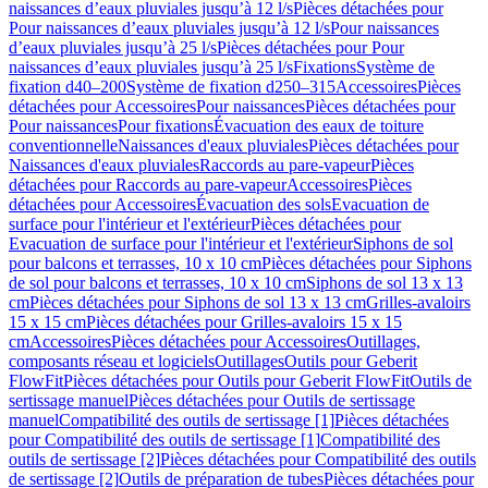
naissances d’eaux pluviales jusqu’à 12 l/s
Pièces détachées pour
Pour naissances d’eaux pluviales jusqu’à 12 l/s
Pour naissances
d’eaux pluviales jusqu’à 25 l/s
Pièces détachées pour Pour
naissances d’eaux pluviales jusqu’à 25 l/s
Fixations
Système de
fixation d40–200
Système de fixation d250–315
Accessoires
Pièces
détachées pour Accessoires
Pour naissances
Pièces détachées pour
Pour naissances
Pour fixations
Évacuation des eaux de toiture
conventionnelle
Naissances d'eaux pluviales
Pièces détachées pour
Naissances d'eaux pluviales
Raccords au pare-vapeur
Pièces
détachées pour Raccords au pare-vapeur
Accessoires
Pièces
détachées pour Accessoires
Évacuation des sols
Evacuation de
surface pour l'intérieur et l'extérieur
Pièces détachées pour
Evacuation de surface pour l'intérieur et l'extérieur
Siphons de sol
pour balcons et terrasses, 10 x 10 cm
Pièces détachées pour Siphons
de sol pour balcons et terrasses, 10 x 10 cm
Siphons de sol 13 x 13
cm
Pièces détachées pour Siphons de sol 13 x 13 cm
Grilles-avaloirs
15 x 15 cm
Pièces détachées pour Grilles-avaloirs 15 x 15
cm
Accessoires
Pièces détachées pour Accessoires
Outillages,
composants réseau et logiciels
Outillages
Outils pour Geberit
FlowFit
Pièces détachées pour Outils pour Geberit FlowFit
Outils de
sertissage manuel
Pièces détachées pour Outils de sertissage
manuel
Compatibilité des outils de sertissage [1]
Pièces détachées
pour Compatibilité des outils de sertissage [1]
Compatibilité des
outils de sertissage [2]
Pièces détachées pour Compatibilité des outils
de sertissage [2]
Outils de préparation de tubes
Pièces détachées pour