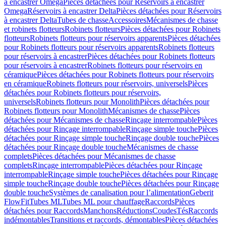
à encastrer Omega
Pièces détachées pour Réservoirs à encastrer
Omega
Réservoirs à encastrer Delta
Pièces détachées pour Réservoirs
à encastrer Delta
Tubes de chasse
Accessoires
Mécanismes de chasse
et robinets flotteurs
Robinets flotteurs
Pièces détachées pour Robinets
flotteurs
Robinets flotteurs pour réservoirs apparents
Pièces détachées
pour Robinets flotteurs pour réservoirs apparents
Robinets flotteurs
pour réservoirs à encastrer
Pièces détachées pour Robinets flotteurs
pour réservoirs à encastrer
Robinets flotteurs pour réservoirs en
céramique
Pièces détachées pour Robinets flotteurs pour réservoirs
en céramique
Robinets flotteurs pour réservoirs, universels
Pièces
détachées pour Robinets flotteurs pour réservoirs,
universels
Robinets flotteurs pour Monolith
Pièces détachées pour
Robinets flotteurs pour Monolith
Mécanismes de chasse
Pièces
détachées pour Mécanismes de chasse
Rinçage interrompable
Pièces
détachées pour Rinçage interrompable
Rinçage simple touche
Pièces
détachées pour Rinçage simple touche
Rinçage double touche
Pièces
détachées pour Rinçage double touche
Mécanismes de chasse
complets
Pièces détachées pour Mécanismes de chasse
complets
Rinçage interrompable
Pièces détachées pour Rinçage
interrompable
Rinçage simple touche
Pièces détachées pour Rinçage
simple touche
Rinçage double touche
Pièces détachées pour Rinçage
double touche
Systèmes de canalisation pour l’alimentation
Geberit
FlowFit
Tubes ML
Tubes ML pour chauffage
Raccords
Pièces
détachées pour Raccords
Manchons
Réductions
Coudes
Tés
Raccords
indémontables
Transitions et raccords, démontables
Pièces détachées