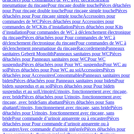
pneumatique du rinçage
Pour rinçage double touche
Pièces détachées
pour Pour rinçage double touche
Pour rinçage simple touche
Pièces
détachées pour Pour rinçage simple touche
Accessoires pour
commandes de WC
Pièces détachées pour Accessoires pour
commandes de WC
Kits d’installation
Pièces détachées pour Kits
d’installation
Pour commandes de WC à déclenchement électronique
du rinçage
Pièces détachées pour Pour commandes de WC à
déclenchement électronique du rinçage
Pour commandes de WC à
déclenchement pneumatique du rinçage
Raccordements
Panneaux
sanitaires Geberit Monolith
Panneaux sanitaires pour WC
Pièces
détachées pour Panneaux sanitaires pour WC
Pour WC
suspendus
Pièces détachées pour Pour WC suspendus
Pour WC au
sol
Pièces détachées pour Pour WC au sol
Accessoires
Pièces
détachées pour Accessoires
Consommables
Panneaux sanitaires pour
bidets
Pièces détachées pour Panneaux sanitaires pour bidets
Pour
bidets suspendus et au sol
Pièces détachées pour Pour bidets
suspendus et au sol
Urinoirs
Urinoirs, fonctionnement avec rinçage,
avec bride
Pièces détachées pour Urinoirs, fonctionnement avec
rinçage, avec bride
Sans abattant
Pièces détachées pour Sans
abattant
Urinoirs, fonctionnement avec rinçage, sans bride
Pièces
détachées pour Urinoirs, fonctionnement avec rinçage, sans
bride
Pour commande d’urinoir apparente ou à encastrer
Pièces
détachées pour Pour commande d’urinoir apparente ou à
encastrer
Avec commande d'urinoir intégrée
Pièces détachées pour