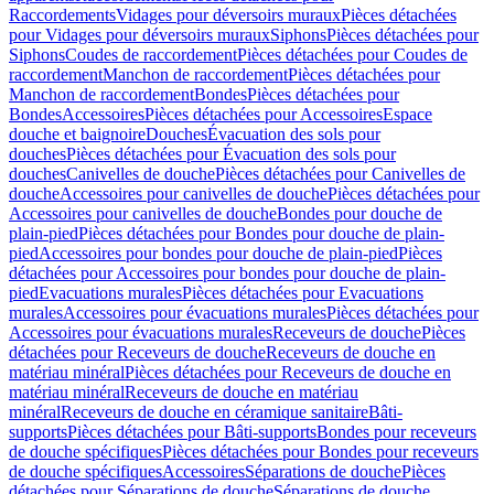
Raccordements
Vidages pour déversoirs muraux
Pièces détachées
pour Vidages pour déversoirs muraux
Siphons
Pièces détachées pour
Siphons
Coudes de raccordement
Pièces détachées pour Coudes de
raccordement
Manchon de raccordement
Pièces détachées pour
Manchon de raccordement
Bondes
Pièces détachées pour
Bondes
Accessoires
Pièces détachées pour Accessoires
Espace
douche et baignoire
Douches
Évacuation des sols pour
douches
Pièces détachées pour Évacuation des sols pour
douches
Canivelles de douche
Pièces détachées pour Canivelles de
douche
Accessoires pour canivelles de douche
Pièces détachées pour
Accessoires pour canivelles de douche
Bondes pour douche de
plain-pied
Pièces détachées pour Bondes pour douche de plain-
pied
Accessoires pour bondes pour douche de plain-pied
Pièces
détachées pour Accessoires pour bondes pour douche de plain-
pied
Evacuations murales
Pièces détachées pour Evacuations
murales
Accessoires pour évacuations murales
Pièces détachées pour
Accessoires pour évacuations murales
Receveurs de douche
Pièces
détachées pour Receveurs de douche
Receveurs de douche en
matériau minéral
Pièces détachées pour Receveurs de douche en
matériau minéral
Receveurs de douche en matériau
minéral
Receveurs de douche en céramique sanitaire
Bâti-
supports
Pièces détachées pour Bâti-supports
Bondes pour receveurs
de douche spécifiques
Pièces détachées pour Bondes pour receveurs
de douche spécifiques
Accessoires
Séparations de douche
Pièces
détachées pour Séparations de douche
Séparations de douche