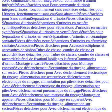
Avec commande d'urinoir intégrée
Pour commande d'urinoir
intégrée
Pièces détachées pour Pour commande d'urinoir
intégrée
Urinoirs, fonctionnement sans eau
Pièces détachées pour
Urinoirs, fonctionnement sans eau
Sans abattant
Pièces détachées
pour Sans abattant
Séparations d’urinoirs
Pièces détachées pour
Séparations d’urinoirs
Séparations d’urinoirs en matière
synthétique
Pièces détachées pour Séparations d’urinoirs en matière
synthétique
Séparations d’urinoirs en verre
Pièces détachées pour
Séparations d’urinoirs en verre
Séparations d’urinoirs en céramique
sanitaire
Pièces détachées pour Séparations d’urinoirs en céramique
sanitaire
Accessoires
Pièces détachées pour Accessoires
Siphons et
accessoires de siphon
Tubes de chasse, coudes de chasse et
raccords
Pièces détachées pour Tubes de chasse, coudes de chasse et
raccords
Matériel de fixation
Habillages latéraux
Commandes
dʼurinoir
Montage encastré
Pièces détachées pour Montage
encastré
Avec déclenchement électronique du rinçage, alimentation
sur secteur
Pièces détachées pour Avec déclenchement électronique
du rinçage, alimentation sur secteur
Avec déclenchement
électronique du rinçage, alimentation par piles
Pièces détachées pour
Avec déclenchement électronique du rinçage, alimentation par
piles
Avec déclenchement pneumatique du rinçage
Pièces détachées
pour Avec déclenchement pneumatique du rinçage
Montage en
apparent
Pièces détachées pour Montage en apparent
Avec
déclenchement électronique du rinçage, alimentation sur
secteur
Pièces détachées pour Avec déclenchement électronique du