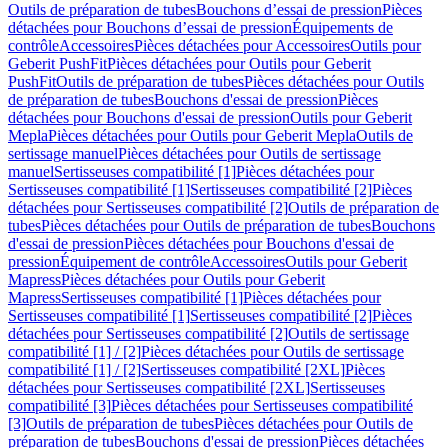
Outils de préparation de tubes
Bouchons d’essai de pression
Pièces
détachées pour Bouchons d’essai de pression
Équipements de
contrôle
Accessoires
Pièces détachées pour Accessoires
Outils pour
Geberit PushFit
Pièces détachées pour Outils pour Geberit
PushFit
Outils de préparation de tubes
Pièces détachées pour Outils
de préparation de tubes
Bouchons d'essai de pression
Pièces
détachées pour Bouchons d'essai de pression
Outils pour Geberit
Mepla
Pièces détachées pour Outils pour Geberit Mepla
Outils de
sertissage manuel
Pièces détachées pour Outils de sertissage
manuel
Sertisseuses compatibilité [1]
Pièces détachées pour
Sertisseuses compatibilité [1]
Sertisseuses compatibilité [2]
Pièces
détachées pour Sertisseuses compatibilité [2]
Outils de préparation de
tubes
Pièces détachées pour Outils de préparation de tubes
Bouchons
d'essai de pression
Pièces détachées pour Bouchons d'essai de
pression
Équipement de contrôle
Accessoires
Outils pour Geberit
Mapress
Pièces détachées pour Outils pour Geberit
Mapress
Sertisseuses compatibilité [1]
Pièces détachées pour
Sertisseuses compatibilité [1]
Sertisseuses compatibilité [2]
Pièces
détachées pour Sertisseuses compatibilité [2]
Outils de sertissage
compatibilité [1] / [2]
Pièces détachées pour Outils de sertissage
compatibilité [1] / [2]
Sertisseuses compatibilité [2XL]
Pièces
détachées pour Sertisseuses compatibilité [2XL]
Sertisseuses
compatibilité [3]
Pièces détachées pour Sertisseuses compatibilité
[3]
Outils de préparation de tubes
Pièces détachées pour Outils de
préparation de tubes
Bouchons d'essai de pression
Pièces détachées