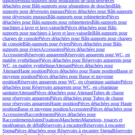
baignoires
Bâti-supports pour séparations de douches
Pièces
détachées pour Bâti-supports pour séparations de douches
Bâti-
supports pour déversoirs muraux
Pièces détachées pour Bâti-supports
pour déversoirs muraux
Bâti-supports pour robinetteries
Pièces
détachées pour Bâti-supports pour robinetteries
Bâti-supports pour
machines à laver et lave-vaisselle
Pièces détachées pour Bâti-
supports pour machines à laver et lave-vaisselle
Bâti-supports pour
charges de console
Pièces détachées pour Bâti-supports pour charges
de console
Bâti-supports pour éviers
Pièces détachées pour Bâti-
supports pour éviers
Accessoires
Pièces détachées pour
Accessoires
Réservoirs apparents
Réservoirs apparents pour WC, en
matière synthétique
Pièces détachées pour Réservoirs apparents pour
WC, en matière synthétique
Attenant
Pièces détachées pour
Attenant
Haute position
Pièces détachées pour Haute position
Basse et
moyenne position
Pièces détachées pour Basse et moyenne
position
Réservoirs apparents pour WC, en céramique sanitaire
Pièces
détachées pour Réservoirs apparents pour WC, en céramique
sanitaire
Attenant
Pièces détachées pour Attenant
Tubes de chasse
pour réservoirs apparents
Pièces détachées pour Tubes de chasse
pour réservoirs apparents
Haute position
Pièces détachées pour Haute
position
Basse et moyenne position
Accessoires
Pièces détachées pour
Accessoires
Raccordements
Pièces détachées pour
Raccordements
Joints
Fixations
Manchettes
Mamelons, rosaces et
modérateurs de débit
Réservoirs à encastrer
Réservoirs à encastrer
Sigma
Pièces détachées pour Réservoirs à encastrer Sigma
Réservoirs