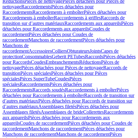
Réductions
Pièces de nettoyage
Pièces détachées pour Pièces de
nettoyage
Raccordements
Pièces détachées pour
Raccordements
Raccordements à emboîter
Pièces détachées pour
Raccordements à emboîter
Raccordements à griffes
Raccords de
transition sur d’autres matériaux
Raccordements aux appareils
Pièces
détachées pour Raccordements aux appareils
Coudes de
raccordement
Pièces détachées pour Coudes de
raccordement
Manchons de raccordement
Pièces détachées pour
Manchons de
raccordement
Accessoires
Colliers
Obturateurs
Joints
Capes de
protection
Consommables
Geberit PE
Tubes
Raccords
Pièces détachées
pour Raccords
Coudes
Embranchements
Réductions
Pièces de
nettoyage
Pièces détachées pour Pièces de nettoyage
Raccords de
transition
Pièces spéciales
Pièces détachées pour Pièces
spéciales
Pièces SuperTube
Coudes
Pièces
spéciales
Raccordements
Pièces détachées pour
Raccordements
Raccords soudés
Raccordements à emboîter
Pièces
détachées pour Raccordements à emboîter
Raccords de transition sur
d’autres matériaux
Pièces détachées pour Raccords de transition sur
d’autres matériaux
Assemblages filetés
Pièces détachées pour
Assemblages filetés
Assemblages de bride
Collerettes
Raccordements
aux appareils
Pièces détachées pour Raccordements aux
appareils
Coudes de raccordement
Pièces détachées pour Coudes de
raccordement
Manchons de raccordement
Pièces détachées pour
Manchons de raccordement
Manchons de raccordement
Pièces