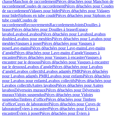
chasse
Manchon de raccordement
Pièces détachées pour Manchon de
raccordement
Coudes de raccordement
Pièces détachées pour Coudes
de raccordement
Vidages pour bidet
Pièces détachées pour Vidages
pour bidet
Siphons en tube coudé
Pièces détachées pour Siphons en
tube coudé
Coudes de
raccordement
Recouvrements
Raccordements
Joints
Douilles à
braser
Pièces détachées pour Douilles à braser
Espace
lavabo
Lavabos
Lavabos
Pièces détachées pour Lavabos
Lavabos
doubles
Lavabos pour meubles
Pièces détachées pour Lavabos pour
meubles
Vasques à poser
Pièces détachées pour Vasques à
poser
Lave-mains
Pièces détachées pour Lave-mains
Lave-mains
d’angle
Pièces détachées pour Lave-mains d’angle
Vasques à
encastrer
Pièces détachées pour Vasques à encastrer
Vasques à
encastrer par le dessous
Pièces détachées pour Vasques à encastrer
par le dessous
Lavabos d’angle
Pièces détachées pour Lavabos
d’angle
Lavabos collectifs
Lavabos adaptés PMR
Pièces détachées
pour Lavabos adaptés PMR
Lavabos pour enfants
Pièces détachées
pour Lavabos pour enfants
Lavabos collectifs
Pièces détachées pour
Lavabos collectifs
Autres lavabos
Pièces détachées pour Autres
lavabos
Déversoirs muraux
Pièces détachées pour Déversoirs
muraux
Vidoirs suspendus
Pièces détachées pour Vidoirs
suspendus
Timbres dʼoffice
Pièces détachées pour Timbres
dʼoffice
Cuves de laboratoire
Pièces détachées pour Cuves de
laboratoire
Éviers à encastrer
Pièces détachées pour Éviers à
encastrer
Éviers à poser
Pièces détachées pour Éviers à