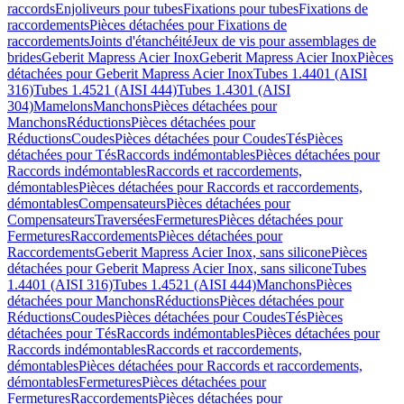
raccords
Enjoliveurs pour tubes
Fixations pour tubes
Fixations de
raccordements
Pièces détachées pour Fixations de
raccordements
Joints d'étanchéité
Jeux de vis pour assemblages de
brides
Geberit Mapress Acier Inox
Geberit Mapress Acier Inox
Pièces
détachées pour Geberit Mapress Acier Inox
Tubes 1.4401 (AISI
316)
Tubes 1.4521 (AISI 444)
Tubes 1.4301 (AISI
304)
Mamelons
Manchons
Pièces détachées pour
Manchons
Réductions
Pièces détachées pour
Réductions
Coudes
Pièces détachées pour Coudes
Tés
Pièces
détachées pour Tés
Raccords indémontables
Pièces détachées pour
Raccords indémontables
Raccords et raccordements,
démontables
Pièces détachées pour Raccords et raccordements,
démontables
Compensateurs
Pièces détachées pour
Compensateurs
Traversées
Fermetures
Pièces détachées pour
Fermetures
Raccordements
Pièces détachées pour
Raccordements
Geberit Mapress Acier Inox, sans silicone
Pièces
détachées pour Geberit Mapress Acier Inox, sans silicone
Tubes
1.4401 (AISI 316)
Tubes 1.4521 (AISI 444)
Manchons
Pièces
détachées pour Manchons
Réductions
Pièces détachées pour
Réductions
Coudes
Pièces détachées pour Coudes
Tés
Pièces
détachées pour Tés
Raccords indémontables
Pièces détachées pour
Raccords indémontables
Raccords et raccordements,
démontables
Pièces détachées pour Raccords et raccordements,
démontables
Fermetures
Pièces détachées pour
Fermetures
Raccordements
Pièces détachées pour