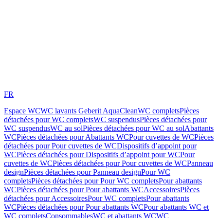
FR
Espace WC
WC lavants Geberit AquaClean
WC complets
Pièces
détachées pour WC complets
WC suspendus
Pièces détachées pour
WC suspendus
WC au sol
Pièces détachées pour WC au sol
Abattants
WC
Pièces détachées pour Abattants WC
Pour cuvettes de WC
Pièces
détachées pour Pour cuvettes de WC
Dispositifs d’appoint pour
WC
Pièces détachées pour Dispositifs d’appoint pour WC
Pour
cuvettes de WC
Pièces détachées pour Pour cuvettes de WC
Panneau
design
Pièces détachées pour Panneau design
Pour WC
complets
Pièces détachées pour Pour WC complets
Pour abattants
WC
Pièces détachées pour Pour abattants WC
Accessoires
Pièces
détachées pour Accessoires
Pour WC complets
Pour abattants
WC
Pièces détachées pour Pour abattants WC
Pour abattants WC et
WC complets
Consommables
WC et abattants WC
WC