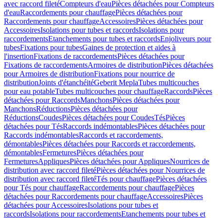
avec raccord fileté
Compteurs d'eau
Pièces détachées pour Compteurs
d'eau
Raccordements pour chauffage
Pièces détachées pour
Raccordements pour chauffage
Accessoires
Pièces détachées pour
Accessoires
Isolations pour tubes et raccords
Isolations pour
raccordements
Etanchements pour tubes et raccords
Enjoliveurs pour
tubes
Fixations pour tubes
Gaines de protection et aides à
l'insertion
Fixations de raccordements
Pièces détachées pour
Fixations de raccordements
Armoires de distribution
Pièces détachées
pour Armoires de distribution
Fixations pour nourrice de
distribution
Joints d'étanchéité
Geberit Mepla
Tubes multicouches
pour eau potable
Tubes multicouches pour chauffage
Raccords
Pièces
détachées pour Raccords
Manchons
Pièces détachées pour
Manchons
Réductions
Pièces détachées pour
Réductions
Coudes
Pièces détachées pour Coudes
Tés
Pièces
détachées pour Tés
Raccords indémontables
Pièces détachées pour
Raccords indémontables
Raccords et raccordements,
démontables
Pièces détachées pour Raccords et raccordements,
démontables
Fermetures
Pièces détachées pour
Fermetures
Appliques
Pièces détachées pour Appliques
Nourrices de
distribution avec raccord fileté
Pièces détachées pour Nourrices de
distribution avec raccord fileté
Tés pour chauffage
Pièces détachées
pour Tés pour chauffage
Raccordements pour chauffage
Pièces
détachées pour Raccordements pour chauffage
Accessoires
Pièces
détachées pour Accessoires
Isolations pour tubes et
raccords
Isolations pour raccordements
Etanchements pour tubes et