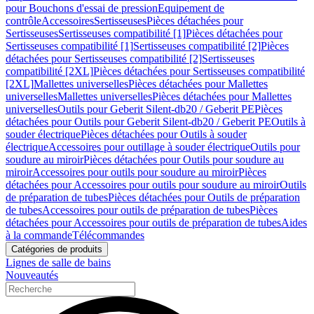
pour Bouchons d'essai de pression
Equipement de
contrôle
Accessoires
Sertisseuses
Pièces détachées pour
Sertisseuses
Sertisseuses compatibilité [1]
Pièces détachées pour
Sertisseuses compatibilité [1]
Sertisseuses compatibilité [2]
Pièces
détachées pour Sertisseuses compatibilité [2]
Sertisseuses
compatibilité [2XL]
Pièces détachées pour Sertisseuses compatibilité
[2XL]
Mallettes universelles
Pièces détachées pour Mallettes
universelles
Mallettes universelles
Pièces détachées pour Mallettes
universelles
Outils pour Geberit Silent-db20 / Geberit PE
Pièces
détachées pour Outils pour Geberit Silent-db20 / Geberit PE
Outils à
souder électrique
Pièces détachées pour Outils à souder
électrique
Accessoires pour outillage à souder électrique
Outils pour
soudure au miroir
Pièces détachées pour Outils pour soudure au
miroir
Accessoires pour outils pour soudure au miroir
Pièces
détachées pour Accessoires pour outils pour soudure au miroir
Outils
de préparation de tubes
Pièces détachées pour Outils de préparation
de tubes
Accessoires pour outils de préparation de tubes
Pièces
détachées pour Accessoires pour outils de préparation de tubes
Aides
à la commande
Télécommandes
Catégories de produits
Lignes de salle de bains
Nouveautés