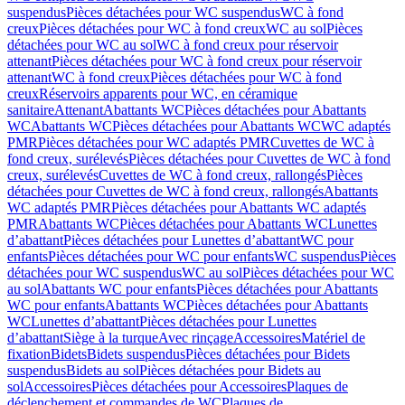
suspendus
Pièces détachées pour WC suspendus
WC à fond
creux
Pièces détachées pour WC à fond creux
WC au sol
Pièces
détachées pour WC au sol
WC à fond creux pour réservoir
attenant
Pièces détachées pour WC à fond creux pour réservoir
attenant
WC à fond creux
Pièces détachées pour WC à fond
creux
Réservoirs apparents pour WC, en céramique
sanitaire
Attenant
Abattants WC
Pièces détachées pour Abattants
WC
Abattants WC
Pièces détachées pour Abattants WC
WC adaptés
PMR
Pièces détachées pour WC adaptés PMR
Cuvettes de WC à
fond creux, surélevés
Pièces détachées pour Cuvettes de WC à fond
creux, surélevés
Cuvettes de WC à fond creux, rallongés
Pièces
détachées pour Cuvettes de WC à fond creux, rallongés
Abattants
WC adaptés PMR
Pièces détachées pour Abattants WC adaptés
PMR
Abattants WC
Pièces détachées pour Abattants WC
Lunettes
d’abattant
Pièces détachées pour Lunettes d’abattant
WC pour
enfants
Pièces détachées pour WC pour enfants
WC suspendus
Pièces
détachées pour WC suspendus
WC au sol
Pièces détachées pour WC
au sol
Abattants WC pour enfants
Pièces détachées pour Abattants
WC pour enfants
Abattants WC
Pièces détachées pour Abattants
WC
Lunettes d’abattant
Pièces détachées pour Lunettes
d’abattant
Siège à la turque
Avec rinçage
Accessoires
Matériel de
fixation
Bidets
Bidets suspendus
Pièces détachées pour Bidets
suspendus
Bidets au sol
Pièces détachées pour Bidets au
sol
Accessoires
Pièces détachées pour Accessoires
Plaques de
déclenchement et commandes de WC
Plaques de