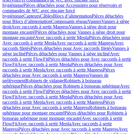
hygiénique
Pièces détachées pour Accessoires pour réservoirs et
commandes de WC avec rinçage forcé
hygiénique
Capteurs
Câbles
Blocs d’alimentation
Pièces détachées
pour Blocs d’alimentation
Composants réseau
Vannes
Vannes à siège
droit
Avec raccords à sertir Mapress
Vannes à siège droit pour
montage encastré
Pièces détachées pour Vannes à siège droit pour
montage encastré
Avec raccords à sertir Mepla
Pièces détachées pour
Avec raccords à sertir Mepla
Avec raccords à sertir Mapress
Avec
raccords filetés
Pièces détachées pour Avec raccords filetés
Vannes à
siège incliné
Pièces détachées pour Vannes à siège incliné
Avec
raccords à sertir FlowFit
Pièces détachées pour Avec raccords à sertir
FlowFit
Avec raccords à sertir Mepla
Pièces détachées pour Avec
raccords à sertir Mepla
Avec raccords à sertir Mapress
Pièces
détachées pour Avec raccords à sertir Mapress
Vannes de
prélèvement
Robinets de vidange
Robinets à boisseau
sphérique
Pièces détachées pour Robinets à boisseau sphérique
Avec
raccords à sertir FlowFit
Pièces détachées pour Avec raccords à sertir
FlowFit
Avec raccords à sertir Mepla
Pièces détachées pour Avec
raccords à sertir Mepla
Avec raccords à sertir Mapress
Pièces
détachées pour Avec raccords à sertir Mapress
Robinets à boisseau
sphérique pour montage encastré
Pièces détachées pour Robinets à
boisseau sphérique pour montage encastré
Avec raccords à sertir
FlowFit
Avec raccords à sertir Mepla
Avec raccords à sertir
Mapress
Pièces détachées pour Avec raccords à sertir Mapress
Avec