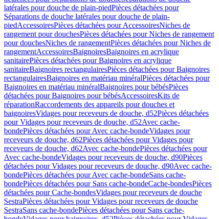
latérales pour douche de plain-pied
Pièces détachées pour
Séparations de douche latérales pour douche de plain-
pied
Accessoires
Pièces détachées pour Accessoires
Niches de
rangement pour douches
Pièces détachées pour Niches de rangement
pour douches
Niches de rangement
Pièces détachées pour Niches de
rangement
Accessoires
Baignoires
Baignoires en acrylique
sanitaire
Pièces détachées pour Baignoires en acrylique
sanitaire
Baignoires rectangulaires
Pièces détachées pour Baignoires
rectangulaires
Baignoires en matériau minéral
Pièces détachées pour
Baignoires en matériau minéral
Baignoires pour bébés
Pièces
détachées pour Baignoires pour bébés
Accessoires
Kits de
réparation
Raccordements des appareils pour douches et
baignoires
Vidages pour receveurs de douche, d52
Pièces détachées
pour Vidages pour receveurs de douche, d52
Avec cache-
bonde
Pièces détachées pour Avec cache-bonde
Vidages pour
receveurs de douche, d62
Pièces détachées pour Vidages pour
receveurs de douche, d62
Avec cache-bonde
Pièces détachées pour
Avec cache-bonde
Vidages pour receveurs de douche, d90
Pièces
détachées pour Vidages pour receveurs de douche, d90
Avec cache-
bonde
Pièces détachées pour Avec cache-bonde
Sans cache-
bonde
Pièces détachées pour Sans cache-bonde
Cache-bondes
Pièces
détachées pour Cache-bondes
Vidages pour receveurs de douche
Sestra
Pièces détachées pour Vidages pour receveurs de douche
Sestra
Sans cache-bonde
Pièces détachées pour Sans cache-
bonde
Vidages pour baignoires, d52
Pièces détachées pour Vidages