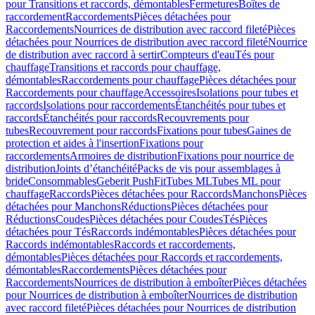
pour Transitions et raccords, démontables
Fermetures
Boîtes de
raccordement
Raccordements
Pièces détachées pour
Raccordements
Nourrices de distribution avec raccord fileté
Pièces
détachées pour Nourrices de distribution avec raccord fileté
Nourrice
de distribution avec raccord à sertir
Compteurs d'eau
Tés pour
chauffage
Transitions et raccords pour chauffage,
démontables
Raccordements pour chauffage
Pièces détachées pour
Raccordements pour chauffage
Accessoires
Isolations pour tubes et
raccords
Isolations pour raccordements
Étanchéités pour tubes et
raccords
Étanchéités pour raccords
Recouvrements pour
tubes
Recouvrement pour raccords
Fixations pour tubes
Gaines de
protection et aides à l'insertion
Fixations pour
raccordements
Armoires de distribution
Fixations pour nourrice de
distribution
Joints d’étanchéité
Packs de vis pour assemblages à
bride
Consommables
Geberit PushFit
Tubes ML
Tubes ML pour
chauffage
Raccords
Pièces détachées pour Raccords
Manchons
Pièces
détachées pour Manchons
Réductions
Pièces détachées pour
Réductions
Coudes
Pièces détachées pour Coudes
Tés
Pièces
détachées pour Tés
Raccords indémontables
Pièces détachées pour
Raccords indémontables
Raccords et raccordements,
démontables
Pièces détachées pour Raccords et raccordements,
démontables
Raccordements
Pièces détachées pour
Raccordements
Nourrices de distribution à emboîter
Pièces détachées
pour Nourrices de distribution à emboîter
Nourrices de distribution
avec raccord fileté
Pièces détachées pour Nourrices de distribution