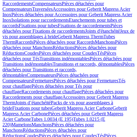
Raccordements
Compensateurs
Pièces détachées pour
Compensateurs
Traversées
Accessoires pour Geberit Mapress Acier
Inox
Pièces détachées pour Accessoires pour Geberit Mapress Acier
Inox
Isolations pour raccordements
Etanchements pour tubes et
raccords
Fixations pour tubes
Fixations de raccordements
Pièces
détachées pour Fixations de raccordements
Joints d'étanchéité
Jeux de
vis pour assemblages à bride
Geberit Mapress Therm
Tubes
Therm
Raccords
Pièces détachées pour Raccords
Manchons
Pièces
détachées pour Manchons
Réductions
Pièces détachées pour
Réductions
Coudes
Pièces détachées pour Coudes
Tés
Pièces
détachées pour Tés
Transitions indémontables
Pièces détachées pour
Transitions indémontables
Transitions et raccords, démontables
Pièces
détachées pour Transitions et raccords,
démontables
Compensateurs
Pièces détachées pour
Compensateurs
Fermetures
Pièces détachées pour Fermetures
Tés
pour chauffage
Pièces détachées pour Tés pour
chauffage
Raccordements pour chauffage
Pièces détachées pour
Raccordements pour chauffage
Accessoires pour Geberit Mapress
Therm
Joints d’étanchéité
Packs de vis pour assemblages à
bride
Fixations pour tubes
Geberit Mapress Acier Carbone
Geberit
Mapress Acier Carbone
Pièces détachées pour Geberit Mapress
Acier Carbone
Tubes 1.0034 (E 195)
Tubes 1.0215 (E
220)
Mamelons
Manchons
Pièces détachées pour
Manchons
Réductions
Pièces détachées pour
Réductions
Coudes
Pièces détachées pour Coudes
Tés
Pièces