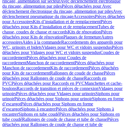
rinçage, alimentation sur secteur
Avec déclenchement électronique
du rinçage, alimentation par piles
Pièces détachées pour Avec
déclenchement électronique du rinçage, alimentation par piles
Avec
déclenchement pneumatique du rinçage
Accessoires
Pièces détachées
pour Accessoires
Kits d’installation et de remplacement
Pièces
détachées pour Kits d’installation et de remplacement
Tubes de
chasse, coudes de chasse et raccords
Kits de rénovation
Pièces
détachées pour Kits de rénovation
Plaques de fermeture
Autres
accessoires
Aides à la commande
Raccordements des appareils pour
WC, urinoirs et bidets
Vidages pour WC et vidoirs suspendus
Pièces
détachées pour Vidages pour WC et vidoirs suspendus
Coudes de
raccordement
Pièces détachées pour Coudes de
raccordement
Manchon de raccordement
Pièces détachées pour
Manchon de raccordement
Kits de raccordement
Pièces détachées
pour Kits de raccordement
Rallonges de coude de chasse
Pièces
détachées pour Rallonges de coude de chasse
Raccords en
PVC
Pièces détachées pour Raccords en PVC
Manchettes et cache-
boulons
Raccords de transition et pièces de connexion
Vidages pour
urinoirs
Pièces détachées pour Vidages pour urinoirs
Siphons pour
urinoir
Pièces détachées pour Siphons pour urinoir
Siphons en forme
d’escargot
Pièces détachées pour Siphons en forme
d’escargot
Siphons à encastrer
Pièces détachées pour Siphons à
encastrer
Siphons en tube coudé
Pièces détachées pour Siphons en
tube coudé
Rallonges de coude de chasse et tube de chasse
Pièces
détachées pour Rallonges de coude de chasse et tube de