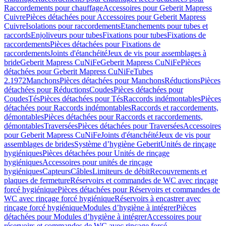
Raccordements pour chauffage
Accessoires pour Geberit Mapress
Cuivre
Pièces détachées pour Accessoires pour Geberit Mapress
Cuivre
Isolations pour raccordements
Etanchements pour tubes et
raccords
Enjoliveurs pour tubes
Fixations pour tubes
Fixations de
raccordements
Pièces détachées pour Fixations de
raccordements
Joints d'étanchéité
Jeux de vis pour assemblages à
bride
Geberit Mapress CuNiFe
Geberit Mapress CuNiFe
Pièces
détachées pour Geberit Mapress CuNiFe
Tubes
2.1972
Manchons
Pièces détachées pour Manchons
Réductions
Pièces
détachées pour Réductions
Coudes
Pièces détachées pour
Coudes
Tés
Pièces détachées pour Tés
Raccords indémontables
Pièces
détachées pour Raccords indémontables
Raccords et raccordements,
démontables
Pièces détachées pour Raccords et raccordements,
démontables
Traversées
Pièces détachées pour Traversées
Accessoires
pour Geberit Mapress CuNiFe
Joints d'étanchéité
Jeux de vis pour
assemblages de brides
Système d’hygiène Geberit
Unités de rinçage
hygiéniques
Pièces détachées pour Unités de rinçage
hygiéniques
Accessoires pour unités de rinçage
hygiéniques
Capteurs
Câbles
Limiteurs de débit
Recouvrements et
plaques de fermeture
Réservoirs et commandes de WC avec rinçage
forcé hygiénique
Pièces détachées pour Réservoirs et commandes de
WC avec rinçage forcé hygiénique
Réservoirs à encastrer avec
rinçage forcé hygiénique
Modules d’hygiène à intégrer
Pièces
détachées pour Modules d’hygiène à intégrer
Accessoires pour
réservoirs et commandes de WC avec rinçage forcé