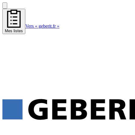
Vers « geberit.fr »
Mes listes