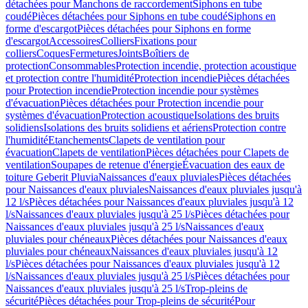
détachées pour Manchons de raccordement
Siphons en tube
coudé
Pièces détachées pour Siphons en tube coudé
Siphons en
forme d'escargot
Pièces détachées pour Siphons en forme
d'escargot
Accessoires
Colliers
Fixations pour
colliers
Coques
Fermetures
Joints
Boîtiers de
protection
Consommables
Protection incendie, protection acoustique
et protection contre l'humidité
Protection incendie
Pièces détachées
pour Protection incendie
Protection incendie pour systèmes
d'évacuation
Pièces détachées pour Protection incendie pour
systèmes d'évacuation
Protection acoustique
Isolations des bruits
solidiens
Isolations des bruits solidiens et aériens
Protection contre
l'humidité
Etanchements
Clapets de ventilation pour
évacuation
Clapets de ventilation
Pièces détachées pour Clapets de
ventilation
Soupapes de retenue d'énergie
Évacuation des eaux de
toiture Geberit Pluvia
Naissances d'eaux pluviales
Pièces détachées
pour Naissances d'eaux pluviales
Naissances d'eaux pluviales jusqu'à
12 l/s
Pièces détachées pour Naissances d'eaux pluviales jusqu'à 12
l/s
Naissances d'eaux pluviales jusqu'à 25 l/s
Pièces détachées pour
Naissances d'eaux pluviales jusqu'à 25 l/s
Naissances d'eaux
pluviales pour chéneaux
Pièces détachées pour Naissances d'eaux
pluviales pour chéneaux
Naissances d'eaux pluviales jusqu'à 12
l/s
Pièces détachées pour Naissances d'eaux pluviales jusqu'à 12
l/s
Naissances d'eaux pluviales jusqu'à 25 l/s
Pièces détachées pour
Naissances d'eaux pluviales jusqu'à 25 l/s
Trop-pleins de
sécurité
Pièces détachées pour Trop-pleins de sécurité
Pour