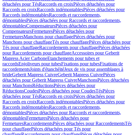
détachées pour Tés
Raccords en croix
Pièces détachées pour
Raccords en croix
Raccords indémontables
Pièces détachées pour
Raccords indémontables
Raccords et raccordements,
démontables
Pièces détachées pour Raccords et raccordements,
démontables
Compensateurs
Pièces détachées pour
Compensateurs
Fermetures
Pièces détachées pour
Fermetures
Manchons pour chauffage
Pièces détachées pour
Manchons pour chauffage
Tés pour chauffage
Pièces détachées pour
Tés pour chauffage
Raccordements pour chauffage
Pièces détachées
pour Raccordements pour chauffage
Accessoires pour Geberit
Mapress Acier Carbone
Etanchements pour tubes et
raccords
Enjoliveurs pour tubes
Fixations pour tubes
Fixations de
raccordements
Joints d'étanchéité
Jeux de vis pour assemblages à
bride
Geberit Mapress Cuivre
Geberit Mapress Cuivre
Pièces
détachées pour Geberit Mapress Cuivre
Manchons
Pièces détachées
pour Manchons
Réductions
Pièces détachées pour
Réductions
Coudes
Pièces détachées pour Coudes
Tés
Pièces
détachées pour Tés
Raccords en croix
Pièces détachées pour
Raccords en croix
Raccords indémontables
Pièces détachées pour
Raccords indémontables
Raccords et raccordements,
démontables
Pièces détachées pour Raccords et raccordements,
démontables
Fermetures
Pièces détachées pour
Fermetures
Raccordements
Pièces détachées pour Raccordements
Tés
pour chauffage
Pièces détachées pour Tés pour
chauffage
Raccordements pour chauffage
Pièces détachées pour