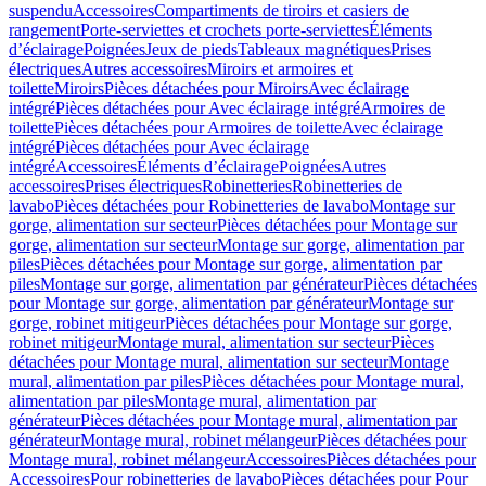
suspendu
Accessoires
Compartiments de tiroirs et casiers de
rangement
Porte-serviettes et crochets porte-serviettes
Éléments
d’éclairage
Poignées
Jeux de pieds
Tableaux magnétiques
Prises
électriques
Autres accessoires
Miroirs et armoires et
toilette
Miroirs
Pièces détachées pour Miroirs
Avec éclairage
intégré
Pièces détachées pour Avec éclairage intégré
Armoires de
toilette
Pièces détachées pour Armoires de toilette
Avec éclairage
intégré
Pièces détachées pour Avec éclairage
intégré
Accessoires
Éléments d’éclairage
Poignées
Autres
accessoires
Prises électriques
Robinetteries
Robinetteries de
lavabo
Pièces détachées pour Robinetteries de lavabo
Montage sur
gorge, alimentation sur secteur
Pièces détachées pour Montage sur
gorge, alimentation sur secteur
Montage sur gorge, alimentation par
piles
Pièces détachées pour Montage sur gorge, alimentation par
piles
Montage sur gorge, alimentation par générateur
Pièces détachées
pour Montage sur gorge, alimentation par générateur
Montage sur
gorge, robinet mitigeur
Pièces détachées pour Montage sur gorge,
robinet mitigeur
Montage mural, alimentation sur secteur
Pièces
détachées pour Montage mural, alimentation sur secteur
Montage
mural, alimentation par piles
Pièces détachées pour Montage mural,
alimentation par piles
Montage mural, alimentation par
générateur
Pièces détachées pour Montage mural, alimentation par
générateur
Montage mural, robinet mélangeur
Pièces détachées pour
Montage mural, robinet mélangeur
Accessoires
Pièces détachées pour
Accessoires
Pour robinetteries de lavabo
Pièces détachées pour Pour