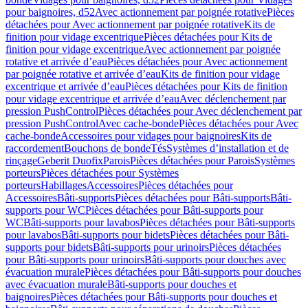
pour baignoires, d52
Avec actionnement par poignée rotative
Pièces
détachées pour Avec actionnement par poignée rotative
Kits de
finition pour vidage excentrique
Pièces détachées pour Kits de
finition pour vidage excentrique
Avec actionnement par poignée
rotative et arrivée d’eau
Pièces détachées pour Avec actionnement
par poignée rotative et arrivée d’eau
Kits de finition pour vidage
excentrique et arrivée d’eau
Pièces détachées pour Kits de finition
pour vidage excentrique et arrivée d’eau
Avec déclenchement par
pression PushControl
Pièces détachées pour Avec déclenchement par
pression PushControl
Avec cache-bonde
Pièces détachées pour Avec
cache-bonde
Accessoires pour vidages pour baignoires
Kits de
raccordement
Bouchons de bonde
Tés
Systèmes d’installation et de
rinçage
Geberit Duofix
Parois
Pièces détachées pour Parois
Systèmes
porteurs
Pièces détachées pour Systèmes
porteurs
Habillages
Accessoires
Pièces détachées pour
Accessoires
Bâti-supports
Pièces détachées pour Bâti-supports
Bâti-
supports pour WC
Pièces détachées pour Bâti-supports pour
WC
Bâti-supports pour lavabos
Pièces détachées pour Bâti-supports
pour lavabos
Bâti-supports pour bidets
Pièces détachées pour Bâti-
supports pour bidets
Bâti-supports pour urinoirs
Pièces détachées
pour Bâti-supports pour urinoirs
Bâti-supports pour douches avec
évacuation murale
Pièces détachées pour Bâti-supports pour douches
avec évacuation murale
Bâti-supports pour douches et
baignoires
Pièces détachées pour Bâti-supports pour douches et