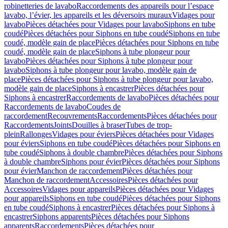
robinetteries de lavabo
Raccordements des appareils pour l’espace
lavabo, l’évier, les appareils et les déversoirs muraux
Vidages pour
lavabo
Pièces détachées pour Vidages pour lavabo
Siphons en tube
coudé
Pièces détachées pour Siphons en tube coudé
Siphons en tube
coudé, modèle gain de place
Pièces détachées pour Siphons en tube
coudé, modèle gain de place
Siphons à tube plongeur pour
lavabo
Pièces détachées pour Siphons à tube plongeur pour
lavabo
Siphons à tube plongeur pour lavabo, modèle gain de
place
Pièces détachées pour Siphons à tube plongeur pour lavabo,
modèle gain de place
Siphons à encastrer
Pièces détachées pour
Siphons à encastrer
Raccordements de lavabo
Pièces détachées pour
Raccordements de lavabo
Coudes de
raccordement
Recouvrements
Raccordements
Pièces détachées pour
Raccordements
Joints
Douilles à braser
Tubes de trop-
plein
Rallonges
Vidages pour éviers
Pièces détachées pour Vidages
pour éviers
Siphons en tube coudé
Pièces détachées pour Siphons en
tube coudé
Siphons à double chambre
Pièces détachées pour Siphons
à double chambre
Siphons pour évier
Pièces détachées pour Siphons
pour évier
Manchon de raccordement
Pièces détachées pour
Manchon de raccordement
Accessoires
Pièces détachées pour
Accessoires
Vidages pour appareils
Pièces détachées pour Vidages
pour appareils
Siphons en tube coudé
Pièces détachées pour Siphons
en tube coudé
Siphons à encastrer
Pièces détachées pour Siphons à
encastrer
Siphons apparents
Pièces détachées pour Siphons
apparents
Raccordements
Pièces détachées pour