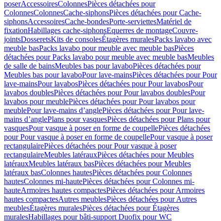
poser
Accessoires
Colonnes
Pièces détachées pour
Colonnes
Colonnes
Cache-siphons
Pièces détachées pour Cache-
siphons
Accessoires
Cache-bondes
Porte-serviettes
Matériel de
fixation
Habillages cache-siphons
Equerres de montage
Couvre-
joints
Dosserets
Kits de consoles
Étagères murales
Packs lavabo avec
meuble bas
Packs lavabo pour meuble avec meuble bas
Pièces
détachées pour Packs lavabo pour meuble avec meuble bas
Meubles
de salle de bains
Meubles bas pour lavabo
Pièces détachées pour
Meubles bas pour lavabo
Pour lave-mains
Pièces détachées pour Pour
lave-mains
Pour lavabos
Pièces détachées pour Pour lavabos
Pour
lavabos doubles
Pièces détachées pour Pour lavabos doubles
Pour
lavabos pour meuble
Pièces détachées pour Pour lavabos pour
meuble
Pour lave-mains d’angle
Pièces détachées pour Pour lave-
mains d’angle
Plans pour vasques
Pièces détachées pour Plans pour
vasques
Pour vasque à poser en forme de coupelle
Pièces détachées
pour Pour vasque à poser en forme de coupelle
Pour vasque à poser
rectangulaire
Pièces détachées pour Pour vasque à poser
rectangulaire
Meubles latéraux
Pièces détachées pour Meubles
latéraux
Meubles latéraux bas
Pièces détachées pour Meubles
latéraux bas
Colonnes hautes
Pièces détachées pour Colonnes
hautes
Colonnes mi-haute
Pièces détachées pour Colonnes mi-
haute
Armoires hautes compactes
Pièces détachées pour Armoires
hautes compactes
Autres meubles
Pièces détachées pour Autres
meubles
Étagères murales
Pièces détachées pour Étagères
murales
Habillages pour bâti-support Duofix pour WC