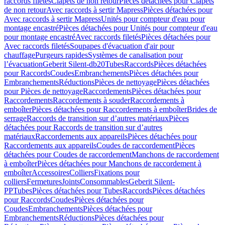
raccords filetés
Clapets de non retour
Pièces détachées pour Clapets
de non retour
Avec raccords à sertir Mapress
Pièces détachées pour
Avec raccords à sertir Mapress
Unités pour compteur d'eau pour
montage encastré
Pièces détachées pour Unités pour compteur d'eau
pour montage encastré
Avec raccords filetés
Pièces détachées pour
Avec raccords filetés
Soupapes d'évacuation d'air pour
chauffage
Purgeurs rapides
Systèmes de canalisation pour
l’évacuation
Geberit Silent-db20
Tubes
Raccords
Pièces détachées
pour Raccords
Coudes
Embranchements
Pièces détachées pour
Embranchements
Réductions
Pièces de nettoyage
Pièces détachées
pour Pièces de nettoyage
Raccordements
Pièces détachées pour
Raccordements
Raccordements à souder
Raccordements à
emboîter
Pièces détachées pour Raccordements à emboîter
Brides de
serrage
Raccords de transition sur d’autres matériaux
Pièces
détachées pour Raccords de transition sur d’autres
matériaux
Raccordements aux appareils
Pièces détachées pour
Raccordements aux appareils
Coudes de raccordement
Pièces
détachées pour Coudes de raccordement
Manchons de raccordement
à emboîter
Pièces détachées pour Manchons de raccordement à
emboîter
Accessoires
Colliers
Fixations pour
colliers
Fermetures
Joints
Consommables
Geberit Silent-
PP
Tubes
Pièces détachées pour Tubes
Raccords
Pièces détachées
pour Raccords
Coudes
Pièces détachées pour
Coudes
Embranchements
Pièces détachées pour
Embranchements
Réductions
Pièces détachées pour