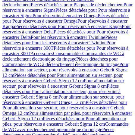
déclenchement
Pièces détachées pour Plaques de déclenchement
Pour
réservoirs à encastrer Sigma
Pièces détachées pour Pour réservoirs à
encastrer Sigma
Pour réservoirs à encastrer Omega
Pièces détachées
pour Pour réservoirs à encastrer Omega
Pour réservoirs à encastrer
Kappa
Pièces détachées pour Pour réservoirs à encastrer Kappa
Pour
réservoirs à encastrer Delta
Pièces détachées pour Pour réservoirs à
encastrer Delta
Pour les réservoirs à encastrer Twinline
Pièces
détachées pour Pour les réservoirs à encastrer Twinline
Pour
réservoirs à encastrer 300T
Pièces détachées pour Pour réservoirs à
encastrer 300T
Accessoires
Consommables
Commandes de WC à
déclenchement électronique du rinçage
Pièces détachées pour
Commandes de WC à déclenchement électronique du rinçage
Pour
alimentation sur secteur, pour réservoirs à encastrer Geberit Sigma
12 cm
Pièces détachées pour Pour alimentation sur secteur, pour
réservoirs à encastrer Geberit Sigma 12 cm
Pour alimentation sur
secteur, pour réservoirs à encastrer Geberit Sigma 8 cm
Pièces
détachées pour Pour alimentation sur secteur, pour réservoirs à
encastrer Geberit Sigma 8 cm
Pour alimentation sur secteur, pour
réservoirs à encastrer Geberit Omega 12 cm
Pièces détachées pour
Pour alimentation sur secteur, pour réservoirs à encastrer Geberit
Omega 12 cm
Pour alimentation par piles, pour réservoirs à encastrer
Geberit Sigma 12 cm
Pièces détachées pour Pour alimentation par
piles, pour réservoirs à encastrer Geberit Sigma 12 cm
Commandes
de WC avec déclenchement pneumatique du rinçage
Pièces
détachées pour Commandes de WC avec déclenchement